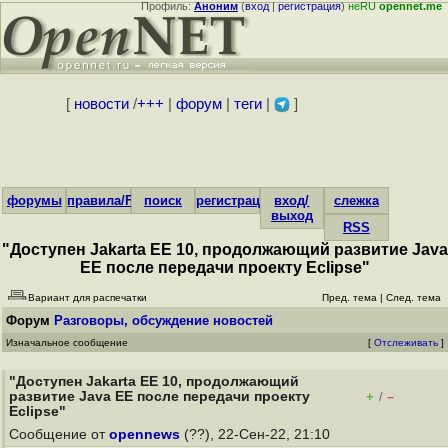
Профиль:
Аноним
(
вход
|
регистрация
)
неRU
opennet.me
[
новости
/
+++
|
форум
|
теги
|
]
форумы
правила/FAQ
поиск
регистрация
вход/
слежка
выход
RSS
"Доступен Jakarta EE 10, продолжающий развитие Java
EE после передачи проекту Eclipse"
Вариант для распечатки
Пред. тема
|
След. тема
Форум
Разговоры, обсуждение новостей
Изначальное сообщение
[
Отслеживать
]
"Доступен Jakarta EE 10, продолжающий
развитие Java EE после передачи проекту
+
–
/
Eclipse"
Сообщение от
opennews
(??), 22-Сен-22, 21:10