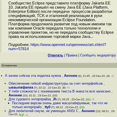
Сообщество Eclipse представило платформу Jakarta EE
10. Jakarta EE пришёл на смену Java EE (Java Platform,
Enterprise Edition) после передачи процессов разработки
спецификаций, TCK и эталонной реализации в руки
некоммерческой организации Eclipse Foundation.
Платформа продолжила развитие под новым именем так
как компания Oracle передала только технологии и
управление проектом, но не передала сообществу Eclipse
права на использование торговой марки Java...
Подробнее:
https://www.opennet.ru/opennews/art.shtml?
num=57814
Ответить
|
Правка
|
Cообщить модератору
Оглавление
А зачем собсна эта поделка нужна
,
Аноним
(4), 21:45 , 22-Сен-22, (4)
–1
Обеспечение гибкой инфраструктуры за счет интерфейсов
,
ываыпвфапва
(?), 22:12 , 22-Сен-22, (8)
+2
У тебя сложности с пониманием текста В новости всё написано
,
Аноним
(10), 01:11 , 23-Сен-22, (10)
Для сурового энтерпрайза
,
Jh
(?), 05:25 , 23-Сен-22, (
11
)
+1
Последние версии очень даже масштабируемые, так что не
только интерпрайз
,
tty0
(?), 08:12 , 23-Сен-22, (
12
)
Для любителей смузи, не умеющих ANSI C
,
Аноним
(13), 08:21 , 23-
Сен-22, (
)
13
–1