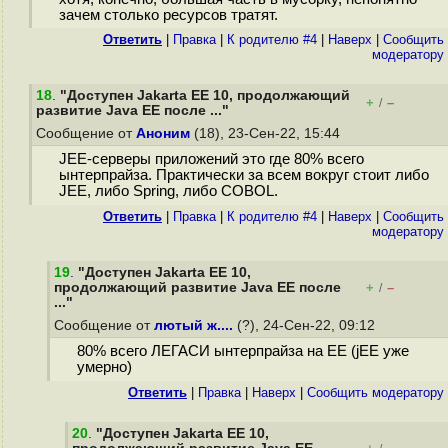
зачем столько ресурсов тратят.
Ответить
|
Правка
|
К родителю #4
|
Наверх
|
Cообщить
модератору
18
.
"Доступен Jakarta EE 10, продолжающий
+
–
/
развитие Java EE после ..."
Сообщение от
Аноним
(18), 23-Сен-22, 15:44
JEE-серверы приложений это где 80% всего
ынтерпрайза. Практически за всем вокруг стоит либо
JEE, либо Spring, либо COBOL.
Ответить
|
Правка
|
К родителю #4
|
Наверх
|
Cообщить
модератору
19
.
"Доступен Jakarta EE 10,
продолжающий развитие Java EE после
+
–
/
..."
Сообщение от
лютый ж....
(?), 24-Сен-22, 09:12
80% всего ЛЕГАСИ ынтерпрайза на ЕЕ (jEE уже
умерно)
Ответить
|
Правка
|
Наверх
|
Cообщить модератору
20
.
"Доступен Jakarta EE 10,