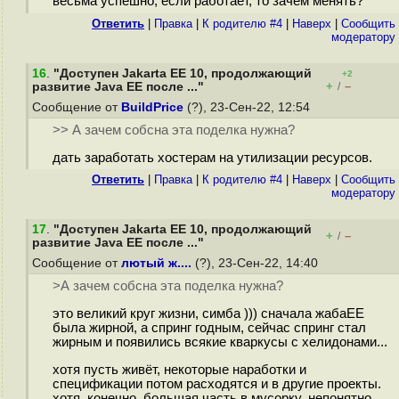
весьма успешно, если работает, то зачем менять?
Ответить
|
Правка
|
К родителю #4
|
Наверх
|
Cообщить
модератору
16
.
"Доступен Jakarta EE 10, продолжающий
+2
+
–
развитие Java EE после ..."
/
Сообщение от
BuildPrice
(?), 23-Сен-22, 12:54
>> А зачем собсна эта поделка нужна?
дать заработать хостерам на утилизации ресурсов.
Ответить
|
Правка
|
К родителю #4
|
Наверх
|
Cообщить
модератору
17
.
"Доступен Jakarta EE 10, продолжающий
+
–
/
развитие Java EE после ..."
Сообщение от
лютый ж....
(?), 23-Сен-22, 14:40
>А зачем собсна эта поделка нужна?
это великий круг жизни, симба ))) сначала жабаЕЕ
была жирной, а спринг годным, сейчас спринг стал
жирным и появились всякие кваркусы с хелидонами...
хотя пусть живёт, некоторые наработки и
спецификации потом расходятся и в другие проекты.
хотя, конечно, большая часть в мусорку, непонятно