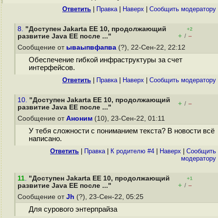
Ответить
|
Правка
|
Наверх
|
Cообщить модератору
8.
"Доступен Jakarta EE 10, продолжающий
+2
+
–
развитие Java EE после ..."
/
Сообщение от
ываыпвфапва
(?), 22-Сен-22, 22:12
Обеспечение гибкой инфраструктуры за счет
интерфейсов.
Ответить
|
Правка
|
Наверх
|
Cообщить модератору
10.
"Доступен Jakarta EE 10, продолжающий
+
–
/
развитие Java EE после ..."
Сообщение от
Аноним
(10), 23-Сен-22, 01:11
У тебя сложности с пониманием текста? В новости всё
написано.
Ответить
|
Правка
|
К родителю #4
|
Наверх
|
Cообщить
модератору
11
.
"Доступен Jakarta EE 10, продолжающий
+1
+
–
развитие Java EE после ..."
/
Сообщение от
Jh
(?), 23-Сен-22, 05:25
Для сурового энтерпрайза