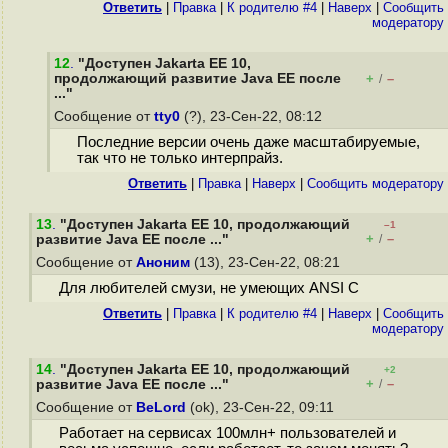
Ответить
|
Правка
|
К родителю #4
|
Наверх
|
Cообщить
модератору
12
.
"Доступен Jakarta EE 10,
продолжающий развитие Java EE после
+
–
/
..."
Сообщение от
tty0
(?), 23-Сен-22, 08:12
Последние версии очень даже масштабируемые,
так что не только интерпрайз.
Ответить
|
Правка
|
Наверх
|
Cообщить модератору
13
.
"Доступен Jakarta EE 10, продолжающий
–1
+
–
развитие Java EE после ..."
/
Сообщение от
Аноним
(13), 23-Сен-22, 08:21
Для любителей смузи, не умеющих ANSI C
Ответить
|
Правка
|
К родителю #4
|
Наверх
|
Cообщить
модератору
14
.
"Доступен Jakarta EE 10, продолжающий
+2
+
–
развитие Java EE после ..."
/
Сообщение от
BeLord
(ok), 23-Сен-22, 09:11
Работает на сервисах 100млн+ пользователей и