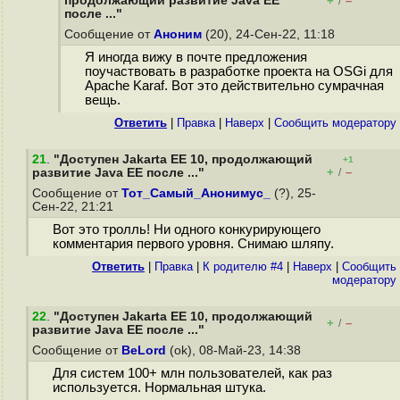
продолжающий развитие Java EE
+
–
/
после ..."
Сообщение от
Аноним
(20), 24-Сен-22, 11:18
Я иногда вижу в почте предложения
поучаствовать в разработке проекта на OSGi для
Apache Karaf. Вот это действительно сумрачная
вещь.
Ответить
|
Правка
|
Наверх
|
Cообщить модератору
21
.
"Доступен Jakarta EE 10, продолжающий
+1
+
–
развитие Java EE после ..."
/
Сообщение от
Тот_Самый_Анонимус_
(?), 25-
Сен-22, 21:21
Вот это тролль! Ни одного конкурирующего
комментария первого уровня. Снимаю шляпу.
Ответить
|
Правка
|
К родителю #4
|
Наверх
|
Cообщить
модератору
22
.
"Доступен Jakarta EE 10, продолжающий
+
–
/
развитие Java EE после ..."
Сообщение от
BeLord
(ok), 08-Май-23, 14:38
Для систем 100+ млн пользователей, как раз
используется. Нормальная штука.