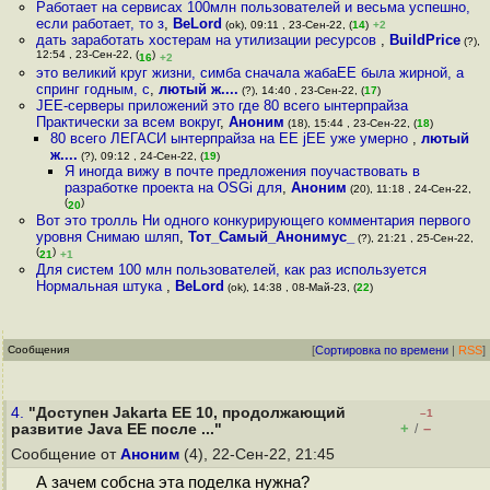
Работает на сервисах 100млн пользователей и весьма успешно,
если работает, то з
,
BeLord
(ok), 09:11 , 23-Сен-22, (
14
)
+2
дать заработать хостерам на утилизации ресурсов
,
BuildPrice
(?),
12:54 , 23-Сен-22, (
)
16
+2
это великий круг жизни, симба сначала жабаЕЕ была жирной, а
спринг годным, с
,
лютый ж....
(?), 14:40 , 23-Сен-22, (
17
)
JEE-серверы приложений это где 80 всего ынтерпрайза
Практически за всем вокруг
,
Аноним
(18), 15:44 , 23-Сен-22, (
18
)
80 всего ЛЕГАСИ ынтерпрайза на ЕЕ jEE уже умерно
,
лютый
ж....
(?), 09:12 , 24-Сен-22, (
19
)
Я иногда вижу в почте предложения поучаствовать в
разработке проекта на OSGi для
,
Аноним
(20), 11:18 , 24-Сен-22,
(
)
20
Вот это тролль Ни одного конкурирующего комментария первого
уровня Снимаю шляп
,
Тот_Самый_Анонимус_
(?), 21:21 , 25-Сен-22,
(
)
21
+1
Для систем 100 млн пользователей, как раз используется
Нормальная штука
,
BeLord
(ok), 14:38 , 08-Май-23, (
22
)
Сообщения
[
Сортировка по времени
|
RSS
]
4.
"Доступен Jakarta EE 10, продолжающий
–1
+
–
развитие Java EE после ..."
/
Сообщение от
Аноним
(4), 22-Сен-22, 21:45
А зачем собсна эта поделка нужна?