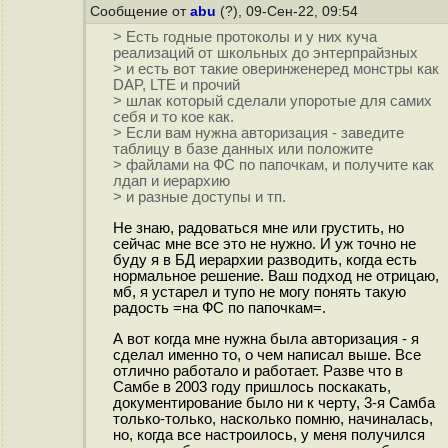
Сообщение от
abu
(?), 09-Сен-22, 09:54
> Есть годные протоколы и у них куча
реализаций от школьных до энтерпрайзных
> и есть вот такие оверинженеред монстры как
DAP, LTE и прочий
> шлак который сделали упоротые для самих
себя и то кое как.
> Если вам нужна авторизация - заведите
таблицу в базе данных или положите
> файлами на ФС по папочкам, и получите как
лдап и иерархию
> и разные доступы и тп.
Не знаю, радоваться мне или грустить, но
сейчас мне все это не нужно. И уж точно не
буду я в БД иерархии разводить, когда есть
нормальное решение. Ваш подход не отрицаю,
мб, я устарел и тупо не могу понять такую
радость =на ФС по папочкам=.
А вот когда мне нужна была авторизация - я
сделал именно то, о чем написал выше. Все
отлично работало и работает. Разве что в
Самбе в 2003 году пришлось поскакать,
документирование было ни к черту, 3-я Самба
только-только, насколько помню, начиналась,
но, когда все настроилось, у меня получился