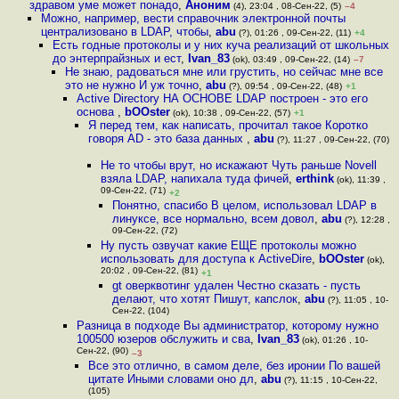
здравом уме может понадо
,
Аноним
(4), 23:04 , 08-Сен-22, (5)
–4
Можно, например, вести справочник электронной почты
централизовано в LDAP, чтобы
,
abu
(?), 01:26 , 09-Сен-22, (11)
+4
Есть годные протоколы и у них куча реализаций от школьных
до энтерпрайзных и ест
,
Ivan_83
(ok), 03:49 , 09-Сен-22, (14)
–7
Не знаю, радоваться мне или грустить, но сейчас мне все
это не нужно И уж точно
,
abu
(?), 09:54 , 09-Сен-22, (48)
+1
Active Directory НА ОСНОВЕ LDAP построен - это его
основа
,
bOOster
(ok), 10:38 , 09-Сен-22, (57)
+1
Я перед тем, как написать, прочитал такое Коротко
говоря AD - это база данных
,
abu
(?), 11:27 , 09-Сен-22, (70)
Не то чтобы врут, но искажают Чуть раньше Novell
взяла LDAP, напихала туда фичей
,
erthink
(ok), 11:39 ,
09-Сен-22, (71)
+2
Понятно, спасибо В целом, использовал LDAP в
линуксе, все нормально, всем довол
,
abu
(?), 12:28 ,
09-Сен-22, (72)
Ну пусть озвучат какие ЕЩЕ протоколы можно
использовать для доступа к ActiveDire
,
bOOster
(ok),
20:02 , 09-Сен-22, (81)
+1
gt оверквотинг удален Честно сказать - пусть
делают, что хотят Пишут, капслок
,
abu
(?), 11:05 , 10-
Сен-22, (104)
Разница в подходе Вы администратор, которому нужно
100500 юзеров обслужить и сва
,
Ivan_83
(ok), 01:26 , 10-
Сен-22, (90)
–3
Все это отлично, в самом деле, без иронии По вашей
цитате Иными словами оно дл
,
abu
(?), 11:15 , 10-Сен-22,
(105)