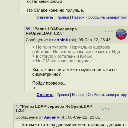
остальный iGoGo
Но CMake конечно получше.
Ответить
|
Правка
|
Наверх
|
Cообщить модератору
89.
"Релиз LDAP-сервера
+
–
/
ReOpenLDAP 1.2.0"
Сообщение от
erthink
(ok), 09-Сен-22, 23:48
> Не гони тупости. Нормально autotools
работают. Не осилятарам там не место. Иди
> в стоило к остальный iGoGo
> Но CMake конечно получше.
Хм, так вы считаете что мухи сели таки не
симметрично?
Пойду проверю...
;)
Ответить
|
Правка
|
Наверх
|
Cообщить модератору
4.
"Релиз LDAP-сервера ReOpenLDAP
+
–
/
–1
1.2.0"
Сообщение от
Аноним
(4), 08-Сен-22, 23:01
Затем что это на данный момент стандарт де-факто