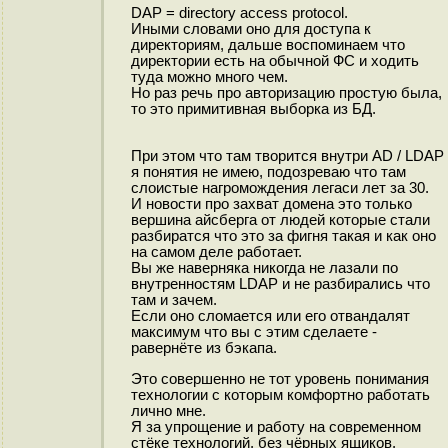
DAP = directory access protocol.
Иными словами оно для доступа к
директориям, дальше воспоминаем что
директории есть на обычной ФС и ходить
туда можно много чем.
Но раз речь про авторизацию простую была,
то это примитивная выборка из БД.
При этом что там творится внутри AD / LDAP
я понятия не имею, подозреваю что там
слоистые нагромождения легаси лет за 30.
И новости про захват домена это только
вершина айсберга от людей которые стали
разбиратся что это за фигня такая и как оно
на самом деле работает.
Вы же наверняка никогда не лазали по
внутренностям LDAP и не разбирались что
там и зачем.
Если оно сломается или его отвандалят
максимум что вы с этим сделаете -
равернёте из бэкапа.
Это совершенно не тот уровень понимания
технологии с которым комфортно работать
лично мне.
Я за упрощение и работу на современном
стёке технологий, без чёрных ящиков.