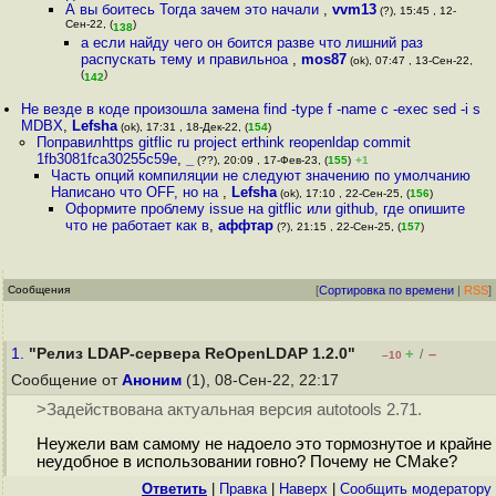
А вы боитесь Тогда зачем это начали
,
vvm13
(?), 15:45 , 12-
Сен-22, (
)
138
а если найду чего он боится разве что лишний раз
распускать тему и правильноа
,
mos87
(ok), 07:47 , 13-Сен-22,
(
)
142
Не везде в коде произошла замена find -type f -name c -exec sed -i s
MDBX
,
Lefsha
(ok), 17:31 , 18-Дек-22, (
154
)
Поправилhttps gitflic ru project erthink reopenldap commit
1fb3081fca30255c59e
,
_
(??), 20:09 , 17-Фев-23, (
155
)
+1
Часть опций компиляции не следуют значению по умолчанию
Написано что OFF, но на
,
Lefsha
(ok), 17:10 , 22-Сен-25, (
156
)
Оформите проблему issue на gitflic или github, где опишите
что не работает как в
,
аффтар
(?), 21:15 , 22-Сен-25, (
157
)
Сообщения
[
Сортировка по времени
|
RSS
]
1.
"Релиз LDAP-сервера ReOpenLDAP 1.2.0"
+
–
/
–10
Сообщение от
Аноним
(1), 08-Сен-22, 22:17
>Задействована актуальная версия autotools 2.71.
Неужели вам самому не надоело это тормознутое и крайне
неудобное в использовании говно? Почему не CMake?
Ответить
|
Правка
|
Наверх
|
Cообщить модератору