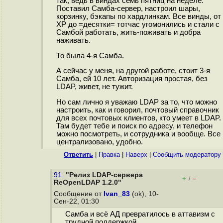
так, ведь в виндах семь пятниц на неделе.
Поставил Самба-сервер, настроил шары,
корзинку, бэкапы по хардлинкам. Все винды, от
XP до =десятки= тотчас угомонились и стали с
Самбой работать, жить-поживать и добра
наживать.
То была 4-я Самба.
А сейчас у меня, на другой работе, стоит 3-я
Самба, ей 10 лет. Авторизация простая, без
LDAP, живет, не тужит.
Но сам лично я уважаю LDAP за то, что можно
настроить, как и говорил, почтовый справочник
для всех почтовых клиентов, кто умеет в LDAP.
Там будет тебе и поиск по адресу, и телефон
можно посмотреть, и сотрудника и вообще. Все
централизовано, удобно.
Ответить
|
Правка
|
Наверх
|
Cообщить модератору
91.
"Релиз LDAP-сервера
+
–
/
ReOpenLDAP 1.2.0"
Сообщение от
Ivan_83
(ok), 10-
Сен-22, 01:30
Самба и всё АД превратилось в аттавизм с
трудной поддержкой.