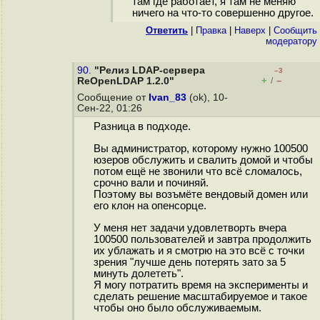
там где работает, я там не меняю
ничего на что-то совершенно другое.
Ответить
|
Правка
|
Наверх
|
Cообщить
модератору
90.
"Релиз LDAP-сервера
–3
+
–
ReOpenLDAP 1.2.0"
/
Сообщение от
Ivan_83
(ok), 10-
Сен-22, 01:26
Разница в подходе.
Вы администратор, которому нужно 100500
юзеров обслужить и свалить домой и чтобы
потом ещё не звонили что всё сломалось,
срочно вали и починяй.
Поэтому вы возъмёте вендовый домен или
его клон на опенсорце.
У меня нет задачи удовлетворть вчера
100500 пользователей и завтра продолжить
их ублажать и я смотрю на это всё с точки
зрения "лучше день потерять зато за 5
минуть долететь".
Я могу потратить время на эксперименты и
сделать решение масштабируемое и такое
чтобы оно было обслуживаемым.