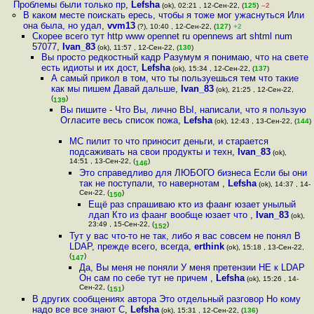
Проблемы были только пр
,
Lefsha
(ok), 02:21 , 12-Сен-22, (
125
)
–2
В каком месте поискать ересь, чтобы я тоже мог ужаснуться Или
она была, но удал
,
vvm13
(?), 10:40 , 12-Сен-22, (
127
)
+2
Скорее всего тут http www opennet ru opennews art shtml num
57077
,
Ivan_83
(ok), 11:57 , 12-Сен-22, (
130
)
Вы просто редкостный кадр Разумум я понимаю, что на свете
есть идиоты и их дост
,
Lefsha
(ok), 15:34 , 12-Сен-22, (
137
)
А самый прикол в том, что ты пользуешься тем что такие
как мы пишем Давай дальше
,
Ivan_83
(ok), 21:25 , 12-Сен-22,
(
)
139
Вы пишите - Что Вы, лично ВЫ, написали, что я пользую
Огласите весь список пожа
,
Lefsha
(ok), 12:43 , 13-Сен-22, (
144
)
МС пилит то что приносит деньги, и старается
подсаживать на свои продукты и техн
,
Ivan_83
(ok),
14:51 , 13-Сен-22, (
)
146
Это справедливо для ЛЮБОГО бизнеса Если бы они
так не поступали, то навернотам
,
Lefsha
(ok), 14:37 , 14-
Сен-22, (
)
150
Ещё раз спрашиваю кто из фаанг юзает унылый
лдап Кто из фаанг вообще юзает что
,
Ivan_83
(ok),
23:49 , 15-Сен-22, (
)
152
Тут у вас что-то не так, либо я вас совсем не понял В
LDAP, прежде всего, всегда
,
erthink
(ok), 15:18 , 13-Сен-22,
(
)
147
Да, Вы меня не поняли У меня претензии НЕ к LDAP
Он сам по себе тут не причем
,
Lefsha
(ok), 15:26 , 14-
Сен-22, (
)
151
В других сообщениях автора Это отдельный разговор Но кому
надо все все знают С
,
Lefsha
(ok), 15:31 , 12-Сен-22, (
136
)