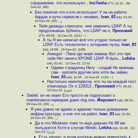
спрашиваем, что используют
,
InuYasha
(??), 11:10 , 09-
Сен-22, (66)
Без понятия что и кто использует У на на работе
бардак и куча сервисов с независ
,
Ivan_83
(ok), 01:34 ,
10-Сен-22, (92)
–2
Тебя дважды спросили, чем заменить LDAP А ты
продолжаешь бубнить, что LDAP не н
,
Прохожий
(??), 09:09 , 10-Сен-22, (101)
+1
А ты Я же написал всё что угодно только не
LDAP Есть технологии с которыми лучш
,
Ivan_83
(ok), 19:08 , 10-Сен-22, (109)
Анекдот - Папа где море знаешь Вот это про
тебя Нет ничего КРОМЕ LDAP Я быть
,
Lefsha
(ok), 01:42 , 12-Сен-22, (
123
)
Одмин страдалец Нету - создай Не можешь
сам - заплати другим или хотя бы займи
,
Ivan_83
(ok), 11:46 , 12-Сен-22, (
129
)
–1
Настолько неинтересна, что ты на каждый пост
отвечаешь Ох и 129313
,
Прохожий
(??), 06:20 ,
13-Сен-22, (
)
140
Забей, он не знает Его просто не подпускают к
maintenance-серверам даже под кон
,
Жироватт
(ok), 08:54 ,
09-Сен-22, (33)
+8
Я уже давно не админ и админю только домашнюю
инфраструктуру, и кое что на работ
,
Ivan_83
(ok), 01:50 ,
10-Сен-22, (94)
+2
Да и что Windows тоже то еще дерьмо Но 99 им
пользуется Хотя в случае Windo
,
Lefsha
(ok), 01:48 , 12-
Сен-22, (
)
124
Есть радиус и нтлм которые можно прикрутить к