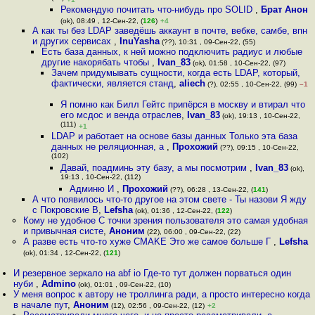
Рекомендую почитать что-нибудь про SOLID
,
Брат Анон
(ok), 08:49 , 12-Сен-22, (
126
)
+4
А как ты без LDAP заведёшь аккаунт в почте, вебке, самбе, впн
и других сервисах
,
InuYasha
(??), 10:31 , 09-Сен-22, (55)
Есть база данных, к ней можно подключить радиус и любые
другие накорябать чтобы
,
Ivan_83
(ok), 01:58 , 10-Сен-22, (97)
Зачем придумывать сущности, когда есть LDAP, который,
фактически, является станд
,
aliech
(?), 02:55 , 10-Сен-22, (99)
–1
Я помню как Билл Гейтс припёрся в москву и втирал что
его мсдос и венда отраслев
,
Ivan_83
(ok), 19:13 , 10-Сен-22,
(111)
+1
LDAP и работает на основе базы данных Только эта база
данных не реляционная, а
,
Прохожий
(??), 09:15 , 10-Сен-22,
(102)
Давай, поадминь эту базу, а мы посмотрим
,
Ivan_83
(ok),
19:13 , 10-Сен-22, (112)
Админю И
,
Прохожий
(??), 06:28 , 13-Сен-22, (
141
)
А что появилось что-то другое на этом свете - Ты назови Я жду
с Покровские В
,
Lefsha
(ok), 01:36 , 12-Сен-22, (
122
)
Кому не удобное С точки зрения пользователя это самая удобная
и привычная систе
,
Аноним
(22), 06:00 , 09-Сен-22, (22)
А разве есть что-то хуже CMAKE Это же самое больше Г
,
Lefsha
(ok), 01:34 , 12-Сен-22, (
121
)
И резервное зеркало на abf io Где-то тут должен порваться один
нуби
,
Admino
(ok), 01:01 , 09-Сен-22, (10)
У меня вопрос к автору не троллинга ради, а просто интересно когда
в начале пут
,
Аноним
(12), 02:56 , 09-Сен-22, (12)
+2