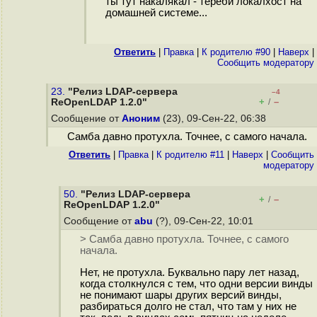
ты тут накалякал - тереби локалхост на
домашней системе...
Ответить
|
Правка
|
К родителю #90
|
Наверх
|
Cообщить модератору
23.
"Релиз LDAP-сервера
–4
+
–
ReOpenLDAP 1.2.0"
/
Сообщение от
Аноним
(23), 09-Сен-22, 06:38
Самба давно протухла. Точнее, с самого начала.
Ответить
|
Правка
|
К родителю #11
|
Наверх
|
Cообщить
модератору
50.
"Релиз LDAP-сервера
+
–
/
ReOpenLDAP 1.2.0"
Сообщение от
abu
(?), 09-Сен-22, 10:01
> Самба давно протухла. Точнее, с самого
начала.
Нет, не протухла. Буквально пару лет назад,
когда столкнулся с тем, что одни версии винды
не понимают шары других версий винды,
разбираться долго не стал, что там у них не