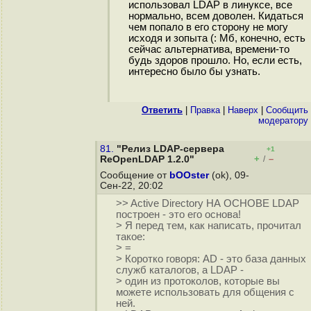
использовал LDAP в линуксе, все
нормально, всем доволен. Кидаться
чем попало в его сторону не могу
исходя и зопыта (: Мб, конечно, есть
сейчас альтернатива, времени-то
будь здоров прошло. Но, если есть,
интересно было бы узнать.
Ответить
|
Правка
|
Наверх
|
Cообщить
модератору
81.
"Релиз LDAP-сервера
+1
+
–
ReOpenLDAP 1.2.0"
/
Сообщение от
bOOster
(ok), 09-
Сен-22, 20:02
>> Active Directory НА ОСНОВЕ LDAP
построен - это его основа!
> Я перед тем, как написать, прочитал
такое:
> =
> Коротко говоря: AD - это база данных
служб каталогов, а LDAP -
> один из протоколов, которые вы
можете использовать для общения с
ней.