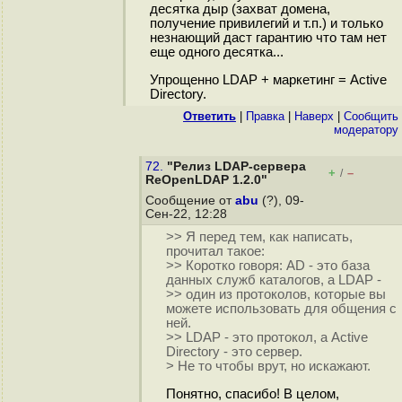
десятка дыр (захват домена,
получение привилегий и т.п.) и только
незнающий даст гарантию что там нет
еще одного десятка...
Упрощенно LDAP + маркетинг = Active
Directory.
Ответить
|
Правка
|
Наверх
|
Cообщить
модератору
72.
"Релиз LDAP-сервера
+
–
/
ReOpenLDAP 1.2.0"
Сообщение от
abu
(?), 09-
Сен-22, 12:28
>> Я перед тем, как написать,
прочитал такое:
>> Коротко говоря: AD - это база
данных служб каталогов, а LDAP -
>> один из протоколов, которые вы
можете использовать для общения с
ней.
>> LDAP - это протокол, а Active
Directory - это сервер.
> Не то чтобы врут, но искажают.
Понятно, спасибо! В целом,