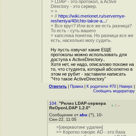
> LDAP - это протокол, а Active
Directory - это сервер.
> =
> //
https://wiki.merionet.ru/servernye-
resheniya/40/chto-takoe-a...
/
> Все врут? Или все же есть разница?
То есть - суть вашего
> капслока понятна. Но разница все же
есть, насколько могу судить.
Ну пусть озвучат какие ЕЩЕ
протоколы можно использовать для
доступа к ActiveDirectory..
Хотя нет, не надо, описалово похоже на
то, что студента, который абсолютно в
этом не рубит - заставили написать
"Что такое ActiveDirectory"
Ответить
|
Правка
|
К родителю #70
|
Наверх
|
Cообщить модератору
104.
"Релиз LDAP-сервера
+
–
/
ReOpenLDAP 1.2.0"
Сообщение от
abu
(?), 10-
Сен-22, 11:05
>[оверквотинг удален]
>> Коротко говоря: AD - это база