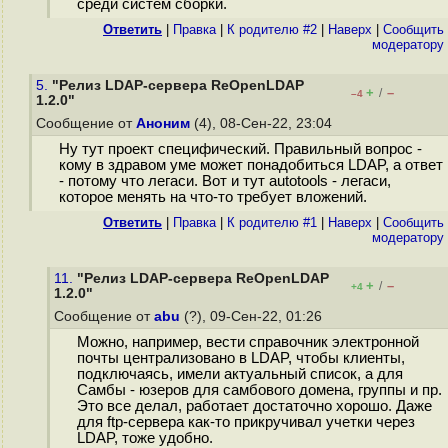
среди систем сборки.
Ответить
|
Правка
|
К родителю #2
|
Наверх
|
Cообщить
модератору
5.
"Релиз LDAP-сервера ReOpenLDAP
+
–
/
–4
1.2.0"
Сообщение от
Аноним
(4), 08-Сен-22, 23:04
Ну тут проект специфический. Правильный вопрос -
кому в здравом уме может понадобиться LDAP, а ответ
- потому что легаси. Вот и тут autotools - легаси,
которое менять на что-то требует вложений.
Ответить
|
Правка
|
К родителю #1
|
Наверх
|
Cообщить
модератору
11.
"Релиз LDAP-сервера ReOpenLDAP
+
–
/
+4
1.2.0"
Сообщение от
abu
(?), 09-Сен-22, 01:26
Можно, например, вести справочник электронной
почты централизовано в LDAP, чтобы клиенты,
подключаясь, имели актуальный список, а для
Самбы - юзеров для самбового домена, группы и пр.
Это все делал, работает достаточно хорошо. Даже
для ftp-сервера как-то прикручивал учетки через
LDAP, тоже удобно.