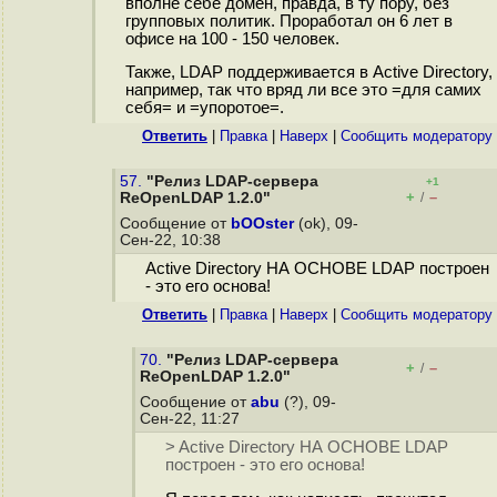
вполне себе домен, правда, в ту пору, без
групповых политик. Проработал он 6 лет в
офисе на 100 - 150 человек.
Также, LDAP поддерживается в Active Directory,
например, так что вряд ли все это =для самих
себя= и =упоротое=.
Ответить
|
Правка
|
Наверх
|
Cообщить модератору
57.
"Релиз LDAP-сервера
+1
+
–
ReOpenLDAP 1.2.0"
/
Сообщение от
bOOster
(ok), 09-
Сен-22, 10:38
Active Directory НА ОСНОВЕ LDAP построен
- это его основа!
Ответить
|
Правка
|
Наверх
|
Cообщить модератору
70.
"Релиз LDAP-сервера
+
–
/
ReOpenLDAP 1.2.0"
Сообщение от
abu
(?), 09-
Сен-22, 11:27
> Active Directory НА ОСНОВЕ LDAP
построен - это его основа!