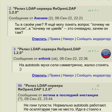
2.
"Релиз LDAP-сервера ReOpenLDAP
+
–
/
+5
1.2.0"
Сообщение от
Аноним
(2), 08-Сен-22, 22:21
Ты в своём уме? Я ещё могу понять вопрос "почему не
месон", а "почему не цмейк" -- это очевидно, зачем он
там?
Ответить
|
Правка
|
Наверх
|
Cообщить модератору
3.
"Релиз LDAP-сервера ReOpenLDAP
+
–
/
+8
1.2.0"
Сообщение от
erthink
(ok), 08-Сен-22, 22:36
На autotools мухи сели симметрично, жалко сгонять
;)
Ответить
|
Правка
|
Наверх
|
Cообщить модератору
86.
"Релиз LDAP-сервера
–2
+
–
ReOpenLDAP 1.2.0"
/
Сообщение от
истина в последней инстанции
(?), 09-Сен-22, 23:44
Не гони тупости. Нормально autotools работают.
Не осилятарам там не место. Иди в стоило к