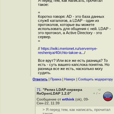
Я перед тем, как написать, прочитал
такое:
=
Коротко говоря: AD - это база данных
служб каталогов, а LDAP - один из
протоколов, которые вы можете
использовать для общения с ней. LDAP -
это протокол, а Active Directory - это
сервер.
=
//
https://wiki.merionet.ru/servernye-
resheniya/40/chto-takoe-a...
/
Все врут? Или все же есть разница? То
есть - суть вашего капслока понятна. Но
разница все же есть, насколько могу
судить.
Ответить
|
Правка
|
Наверх
|
Cообщить модератору
71.
"Релиз LDAP-сервера
+2
+
–
ReOpenLDAP 1.2.0"
/
Сообщение от
erthink
(ok), 09-
Сен-22, 11:39
> Я перед тем, как написать, прочитал
такое: