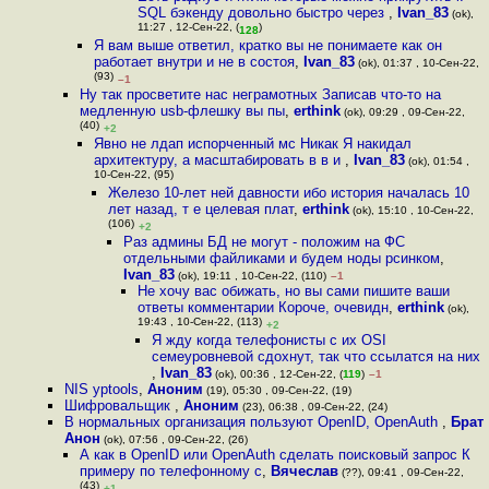
SQL бэкенду довольно быстро через
,
Ivan_83
(ok),
11:27 , 12-Сен-22, (
)
128
Я вам выше ответил, кратко вы не понимаете как он
работает внутри и не в состоя
,
Ivan_83
(ok), 01:37 , 10-Сен-22,
(93)
–1
Ну так просветите нас неграмотных Записав что-то на
медленную usb-флешку вы пы
,
erthink
(ok), 09:29 , 09-Сен-22,
(40)
+2
Явно не лдап испорченный мс Никак Я накидал
архитектуру, а масштабировать в в и
,
Ivan_83
(ok), 01:54 ,
10-Сен-22, (95)
Железо 10-лет ней давности ибо история началась 10
лет назад, т е целевая плат
,
erthink
(ok), 15:10 , 10-Сен-22,
(106)
+2
Раз админы БД не могут - положим на ФС
отдельными файликами и будем ноды рсинком
,
Ivan_83
(ok), 19:11 , 10-Сен-22, (110)
–1
Не хочу вас обижать, но вы сами пишите ваши
ответы комментарии Короче, очевидн
,
erthink
(ok),
19:43 , 10-Сен-22, (113)
+2
Я жду когда телефонисты с их OSI
семеуровневой сдохнут, так что ссылатся на них
,
Ivan_83
(ok), 00:36 , 12-Сен-22, (
119
)
–1
NIS yptools
,
Аноним
(19), 05:30 , 09-Сен-22, (19)
Шифровальщик
,
Аноним
(23), 06:38 , 09-Сен-22, (24)
В нормальных организация пользуют OpenID, OpenAuth
,
Брат
Анон
(ok), 07:56 , 09-Сен-22, (26)
А как в OpenID или OpenAuth сделать поисковый запрос К
примеру по телефонному с
,
Вячеслав
(??), 09:41 , 09-Сен-22,
(43)
+1