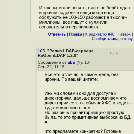
И как вы могли понять, никто не берёт лдап
и прочие подобные вещи когда надо
обслужить не 100-150 рабомест а тысячи-
миллионы, все пишут с нуля или
основательно перепиливают.
Ответить
|
Правка
|
К родителю #48
|
Наверх
|
Cообщить модератору
105.
"Релиз LDAP-сервера
+
–
/
ReOpenLDAP 1.2.0"
Сообщение от
abu
(?), 10-
Сен-22, 11:15
Все это отлично, в самом деле, без
иронии. По вашей цитате:
=
Иными словами оно для доступа к
директориям, дальше воспоминаем что
директории есть на обычной ФС и ходить
туда можно много чем.
Но раз речь про авторизацию простую
была, то это примитивная выборка из БД.
=
что предлагаете конкретно? Готовые