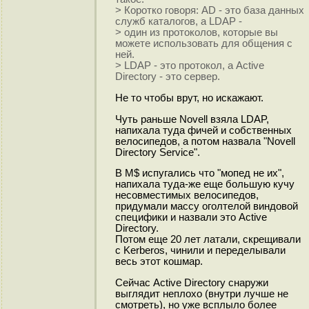
> Коротко говоря: AD - это база данных
служб каталогов, а LDAP -
> один из протоколов, которые вы
можете использовать для общения с
ней.
> LDAP - это протокол, а Active
Directory - это сервер.
Не то чтобы врут, но искажают.
Чуть раньше Novell взяла LDAP,
напихала туда фичей и собственных
велосипедов, а потом назвала "Novell
Directory Service".
В M$ испугались что "мопед не их",
напихала туда-же еще большую кучу
несовместимых велосипедов,
придумали массу оголтелой виндовой
специфики и назвали это Active
Directory.
Потом еще 20 лет латали, скрещивали
с Kerberos, чинили и переделывали
весь этот кошмар.
Сейчас Active Directory снаружи
выглядит неплохо (внутри лучше не
смотреть), но уже всплыло более