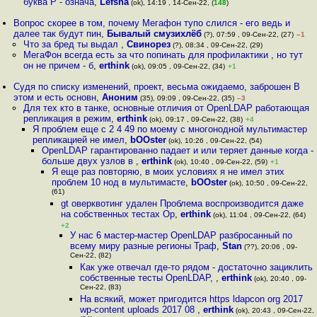
буква P - означа
,
Lefsha
(ok), 14:19 , 14-Сен-22, (
148
)
Вопрос скорее в том, почему Мегафон тупо слился - его ведь и
далее так будут пин
,
Бывалый смузихлёб
(?), 07:59 , 09-Сен-22, (27)
–1
Что за бред ты выдал
,
Свинорез
(?), 08:34 , 09-Сен-22, (29)
МегаФон всегда есть за что попинать для профилактики , но тут
он не причем - б
,
erthink
(ok), 09:05 , 09-Сен-22, (34)
+1
Судя по списку изменений, проект, весьма ожидаемо, заброшен В
этом и есть основн
,
Аноним
(35), 09:09 , 09-Сен-22, (35)
–3
Для тех кто в танке, основные отличия от OpenLDAP работающая
репликация в режим
,
erthink
(ok), 09:17 , 09-Сен-22, (38)
+4
Я проблем еще с 2 4 49 по моему с многонодной мультимастер
репликацией не имел
,
bOOster
(ok), 10:26 , 09-Сен-22, (54)
OpenLDAP гарантированно падает и или теряет данные когда -
больше двух узлов в
,
erthink
(ok), 10:40 , 09-Сен-22, (59)
+1
Я еще раз повторяю, в моих условиях я не имел этих
проблем 10 нод в мультимасте
,
bOOster
(ok), 10:50 , 09-Сен-22,
(61)
gt оверквотинг удален Проблема воспроизводится даже
на собственных тестах Op
,
erthink
(ok), 11:04 , 09-Сен-22, (64)
+2
У нас 6 мастер-мастер OpenLDAP разбросанный по
всему миру разные регионы Траф
,
Stan
(??), 20:06 , 09-
Сен-22, (82)
Как уже отвечал где-то рядом - достаточно зациклить
собственные тесты OpenLDAP,
,
erthink
(ok), 20:40 , 09-
Сен-22, (83)
На всякий, может пригодится https ldapcon org 2017
wp-content uploads 2017 08
,
erthink
(ok), 20:43 , 09-Сен-22,