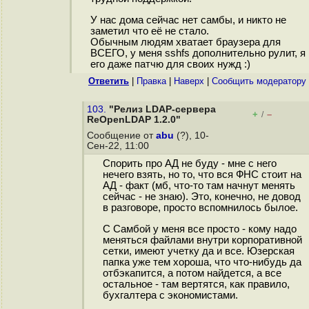
У нас дома сейчас нет самбы, и никто не
заметил что её не стало.
Обычным людям хватает браузера для
ВСЕГО, у меня sshfs дополнительно рулит, я
его даже патчю для своих нужд :)
Ответить
|
Правка
|
Наверх
|
Cообщить модератору
103.
"Релиз LDAP-сервера
+
–
/
ReOpenLDAP 1.2.0"
Сообщение от
abu
(?), 10-
Сен-22, 11:00
Спорить про АД не буду - мне с него
нечего взять, но то, что вся ФНС стоит на
АД - факт (мб, что-то там начнут менять
сейчас - не знаю). Это, конечно, не довод
в разговоре, просто вспомнилось былое.
С Самбой у меня все просто - кому надо
меняться файлами внутри корпоративной
сетки, имеют учетку да и все. Юзерская
папка уже тем хороша, что что-нибудь да
отбэкапится, а потом найдется, а все
остальное - там вертятся, как правило,
бухгалтера с экономистами.