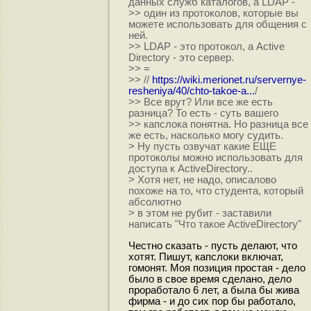
данных служб каталогов, а LDAP -
>> один из протоколов, которые вы
можете использовать для общения с
ней.
>> LDAP - это протокол, а Active
Directory - это сервер.
>> =
>> //
https://wiki.merionet.ru/servernye-
resheniya/40/chto-takoe-a...
/
>> Все врут? Или все же есть
разница? То есть - суть вашего
>> капслока понятна. Но разница все
же есть, насколько могу судить.
> Ну пусть озвучат какие ЕЩЕ
протоколы можно использовать для
доступа к ActiveDirectory..
> Хотя нет, не надо, описалово
похоже на то, что студента, который
абсолютно
> в этом не рубит - заставили
написать "Что такое ActiveDirectory"
Честно сказать - пусть делают, что
хотят. Пишут, капслоки включат,
гомонят. Моя позиция простая - дело
было в свое время сделано, дело
проработало 6 лет, а была бы жива
фирма - и до сих пор бы работало,