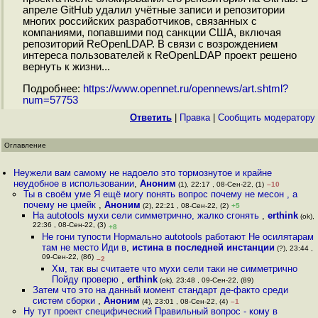
апреле GitHub удалил учётные записи и репозитории
многих российских разработчиков, связанных с
компаниями, попавшими под санкции США, включая
репозиторий ReOpenLDAP. В связи с возрождением
интереса пользователей к ReOpenLDAP проект решено
вернуть к жизни...
Подробнее:
https://www.opennet.ru/opennews/art.shtml?
num=57753
Ответить
|
Правка
|
Cообщить модератору
Оглавление
Неужели вам самому не надоело это тормознутое и крайне
неудобное в использовании
,
Аноним
(1), 22:17 , 08-Сен-22, (1)
–10
Ты в своём уме Я ещё могу понять вопрос почему не месон , а
почему не цмейк
,
Аноним
(2), 22:21 , 08-Сен-22, (2)
+5
На autotools мухи сели симметрично, жалко сгонять
,
erthink
(ok),
22:36 , 08-Сен-22, (3)
+8
Не гони тупости Нормально autotools работают Не осилятарам
там не место Иди в
,
истина в последней инстанции
(?), 23:44 ,
09-Сен-22, (86)
–2
Хм, так вы считаете что мухи сели таки не симметрично
Пойду проверю
,
erthink
(ok), 23:48 , 09-Сен-22, (89)
Затем что это на данный момент стандарт де-факто среди
систем сборки
,
Аноним
(4), 23:01 , 08-Сен-22, (4)
–1
Ну тут проект специфический Правильный вопрос - кому в