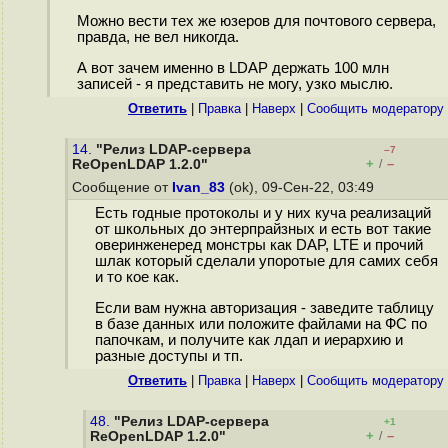
Можно вести тех же юзеров для почтового сервера,
правда, не вел никогда.
А вот зачем именно в LDAP держать 100 млн
записей - я представить не могу, узко мыслю.
Ответить
|
Правка
|
Наверх
|
Cообщить модератору
14.
"Релиз LDAP-сервера
–7
+
–
ReOpenLDAP 1.2.0"
/
Сообщение от
Ivan_83
(ok), 09-Сен-22, 03:49
Есть годные протоколы и у них куча реализаций
от школьных до энтерпрайзных и есть вот такие
оверинженеред монстры как DAP, LTE и прочий
шлак который сделали упоротые для самих себя
и то кое как.
Если вам нужна авторизация - заведите таблицу
в базе данных или положите файлами на ФС по
папочкам, и получите как лдап и иерархию и
разные доступы и тп.
Ответить
|
Правка
|
Наверх
|
Cообщить модератору
48.
"Релиз LDAP-сервера
+1
+
–
ReOpenLDAP 1.2.0"
/