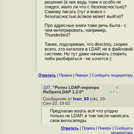
решения (в них ведь тоже я особо не
глядел, мало ли что с безопасностью)?
Самому писать (тут и вовсе с
безопасностью всякое может выйти)?
Про адресные книги тоже речь была - с
чем интегрировать, например,
Thunderbird?
Также, подозреваю, что directory, скорее
всего, это каталоги в LDAP, не в файловой
системе. Но тут даже начинать спорить
либо разбираться - не хочется (:
Ответить
|
Правка
|
Наверх
|
Cообщить модератору
107.
"Релиз LDAP-сервера
–2
+
–
ReOpenLDAP 1.2.0"
/
Сообщение от
Ivan_83
(ok), 10-
Сен-22, 19:02
Предлагаю юзать всё что угодно
только не LDAP, в том числе написать
свои велосипеды.
Ответить
|
Правка
|
Наверх
|
Cообщить
модератору