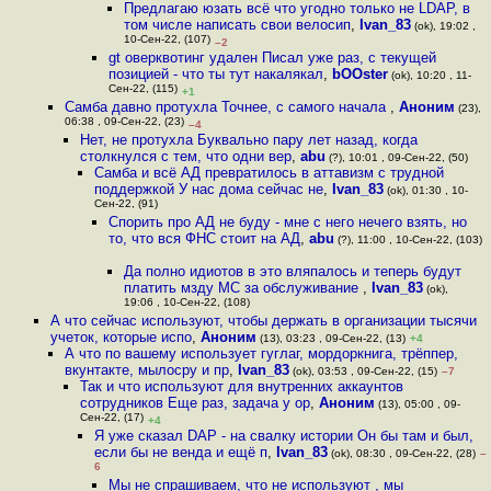
Предлагаю юзать всё что угодно только не LDAP, в
том числе написать свои велосип
,
Ivan_83
(ok), 19:02 ,
10-Сен-22, (107)
–2
gt оверквотинг удален Писал уже раз, с текущей
позицией - что ты тут накалякал
,
bOOster
(ok), 10:20 , 11-
Сен-22, (115)
+1
Самба давно протухла Точнее, с самого начала
,
Аноним
(23),
06:38 , 09-Сен-22, (23)
–4
Нет, не протухла Буквально пару лет назад, когда
столкнулся с тем, что одни вер
,
abu
(?), 10:01 , 09-Сен-22, (50)
Самба и всё АД превратилось в аттавизм с трудной
поддержкой У нас дома сейчас не
,
Ivan_83
(ok), 01:30 , 10-
Сен-22, (91)
Спорить про АД не буду - мне с него нечего взять, но
то, что вся ФНС стоит на АД
,
abu
(?), 11:00 , 10-Сен-22, (103)
Да полно идиотов в это вляпалось и теперь будут
платить мзду МС за обслуживание
,
Ivan_83
(ok),
19:06 , 10-Сен-22, (108)
А что сейчас используют, чтобы держать в организации тысячи
учеток, которые испо
,
Аноним
(13), 03:23 , 09-Сен-22, (13)
+4
А что по вашему использует гуглаг, мордоркнига, трёппер,
вкунтакте, мылосру и пр
,
Ivan_83
(ok), 03:53 , 09-Сен-22, (15)
–7
Так и что используют для внутренних аккаунтов
сотрудников Еще раз, задача у ор
,
Аноним
(13), 05:00 , 09-
Сен-22, (17)
+4
Я уже сказал DAP - на свалку истории Он бы там и был,
если бы не венда и ещё п
,
Ivan_83
(ok), 08:30 , 09-Сен-22, (28)
–
6
Мы не спрашиваем, что не используют , мы