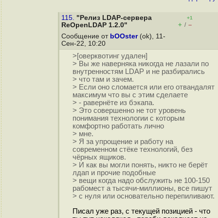
115.
"Релиз LDAP-сервера
+1
+
–
ReOpenLDAP 1.2.0"
/
Сообщение от
bOOster
(ok), 11-
Сен-22, 10:20
>[оверквотинг удален]
> Вы же наверняка никогда не лазали по
внутренностям LDAP и не разбирались
> что там и зачем.
> Если оно сломается или его отвандалят
максимум что вы с этим сделаете
> - равернёте из бэкапа.
> Это совершенно не тот уровень
понимания технологии с которым
комфортно работать лично
> мне.
> Я за упрощение и работу на
современном стёке технологий, без
чёрных ящиков.
> И как вы могли понять, никто не берёт
лдап и прочие подобные
> вещи когда надо обслужить не 100-150
рабомест а тысячи-миллионы, все пишут
> с нуля или основательно перепиливают.
Писал уже раз, с текущей позицией - что