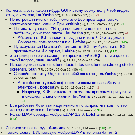
(84)
Коллеги, а есть какой-нибудь GUI к этому всему делу Чтоб видеть
хоть, с чем раб
,
InuYasha
(??), 11:06 , 09-Сен-22, (65)
–1
Не встречал ничего чтобы помогало Все прокладки только
запутывают еще больше При
,
erthink
(ok), 11:10 , 09-Сен-22, (67)
+1
Начинать лучше с ГУИ, где всё видно и понятно, а не в
потёмках, с чистого листа
,
InuYasha
(??), 18:16 , 09-Сен-22, (77)
–1
Абсолютно ВСЕ зависит от задачи и того КТО это делает
Добавлять пользователя в с
,
Lefsha
(ok), 14:25 , 14-Сен-22, (
149
)
Ну разумеется На этом белом свете ВСЕ, ну буквально ВСЕ
программисты И с гарант
,
Lefsha
(ok), 15:28 , 12-Сен-22, (
135
)
это примерно то же самое, что просить гуй к SQL Если задаешь
такой вопрос, знач
,
mos87
(ok), 13:24 , 09-Сен-22, (76)
Используем apache directory studio https directory apache org studio
screensh
,
Stan
(??), 19:59 , 09-Сен-22, (80)
+1
Спасибо, погляжу Ох, что-то жабой запахло
,
InuYasha
(??), 22:20 ,
09-Сен-22, (85)
А что бывает гуевый софт под линаксы не на жабе или
электроне
,
pofigist
(?), 11:05 , 11-Сен-22, (116)
–1
Например, KDE - стыхал о таком Там программы рисуются
в окошках, с кнопочками к
,
InuYasha
(??), 11:09 , 11-Сен-22, (117)
+1
Все работает Хотя там надо немного по исправлять код Но это
легко,потому как о
,
Lefsha
(ok), 15:23 , 12-Сен-22, (
133
)
Релиз LDAP-сервера ReOpenLDAP 1.2.0
,
Lefsha
(ok), 15:24 , 12-Сен-22,
(
)
134
Спасибо за вашь труд
,
Анончик
(?), 16:07 , 11-Сен-22, (
118
)
+2
Только факты 1 Использую ReOpenLDAP в течении 4х лет 2