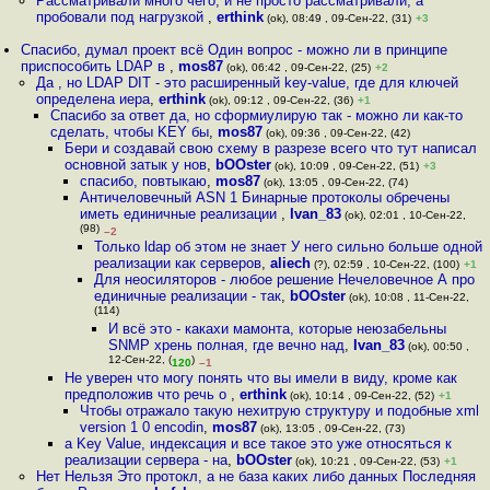
Рассматривали много чего, и не просто рассматривали, а
пробовали под нагрузкой
,
erthink
(ok), 08:49 , 09-Сен-22, (31)
+3
Спасибо, думал проект всё Один вопрос - можно ли в принципе
приспособить LDAP в
,
mos87
(ok), 06:42 , 09-Сен-22, (25)
+2
Да , но LDAP DIT - это расширенный key-value, где для ключей
определена иера
,
erthink
(ok), 09:12 , 09-Сен-22, (36)
+1
Спасибо за ответ да, но сформиулирую так - можно ли как-то
сделать, чтобы KEY бы
,
mos87
(ok), 09:36 , 09-Сен-22, (42)
Бери и создавай свою схему в разрезе всего что тут написал
основной затык у нов
,
bOOster
(ok), 10:09 , 09-Сен-22, (51)
+3
спасибо, повтыкаю
,
mos87
(ok), 13:05 , 09-Сен-22, (74)
Античеловечный ASN 1 Бинарные протоколы обречены
иметь единичные реализации
,
Ivan_83
(ok), 02:01 , 10-Сен-22,
(98)
–2
Только ldap об этом не знает У него сильно больше одной
реализации как серверов
,
aliech
(?), 02:59 , 10-Сен-22, (100)
+1
Для неосиляторов - любое решение Нечеловечное А про
единичные реализации - так
,
bOOster
(ok), 10:08 , 11-Сен-22,
(114)
И всё это - какахи мамонта, которые неюзабельны
SNMP хрень полная, где вечно над
,
Ivan_83
(ok), 00:50 ,
12-Сен-22, (
)
120
–1
Не уверен что могу понять что вы имели в виду, кроме как
предположив что речь о
,
erthink
(ok), 10:14 , 09-Сен-22, (52)
+1
Чтобы отражало такую нехитрую структуру и подобные xml
version 1 0 encodin
,
mos87
(ok), 13:05 , 09-Сен-22, (73)
а Key Value, индексация и все такое это уже относяться к
реализации сервера - на
,
bOOster
(ok), 10:21 , 09-Сен-22, (53)
+1
Нет Нельзя Это протокл, а не база каких либо данных Последняя