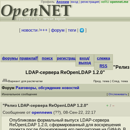
Профиль:
Аноним
(
вход
|
регистрация
)
неRU
opennet.me
[
новости
/
+++
|
форум
|
теги
|
]
форумы
правила/FAQ
поиск
регистрация
вход/
слежка
выход
RSS
"Релиз
LDAP-сервера ReOpenLDAP 1.2.0"
Вариант для распечатки
Пред. тема
|
След. тема
Форум
Разговоры, обсуждение новостей
Изначальное сообщение
[
Отслеживать
]
"Релиз LDAP-сервера ReOpenLDAP 1.2.0"
+
–
/
Сообщение от
opennews
(??), 08-Сен-22, 22:17
Опубликован формальный выпуск LDAP-сервера
ReOpenLDAP 1.2.0, сформированный для воскрешения
проекта после блокирования его репозитория на GitHub. В