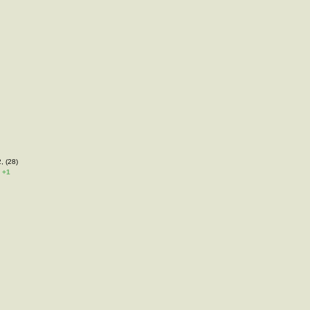
, (28)
+1