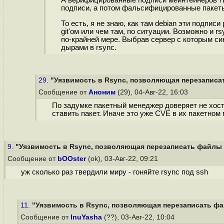
А верифицированные подписи мейнтейнеров ты
подписи, а потом фальсифицированные пакеты
То есть, я не знаю, как там debian эти подпис
git'ом или чем там, по ситуации. Возможно и r
по-крайней мере. Выбрав сервер с которым си
дырами в rsync.
29.
"Уязвимость в Rsync, позволяющая перезаписат
Сообщение от
Аноним
(29), 04-Авг-22, 16:03
По задумке пакетный менеджер доверяет не хост
ставить пакет. Иначе это уже CVE в их пакетном
9.
"Уязвимость в Rsync, позволяющая перезаписать файлы н
Сообщение от
bOOster
(ok), 03-Авг-22, 09:21
уж сколько раз твердили миру - гоняйте rsync под ssh
11.
"Уязвимость в Rsync, позволяющая перезаписать фай
Сообщение от
InuYasha
(??), 03-Авг-22, 10:04