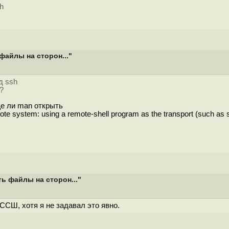
h
файлы на сторон..."
д ssh
?
ще ли man открыть
mote system: using a remote-shell program as the transport (such as s
ь файлы на сторон..."
 ССШ, хотя я не задавал это явно.