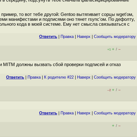
ь в середину, подсунуть тебе сначала фальсифицированные
 пример, то вот тебе другой: Gentoo вытягивает сорцы wget'ом,
 всеми манифестами и подписями оно тянет rsync'ом. По дефолту,
ольного кода в моей системе. Ему нет смысла связываться с
Ответить
|
Правка
|
Наверх
|
Cообщить модератору
+
–
/
+1
ли MITM должны вызвать сбой проверки подписей и отказ
Ответить
|
Правка
|
К родителю #22
|
Наверх
|
Cообщить модератору
+
–
/
–2
Ответить
|
Правка
|
Наверх
|
Cообщить модератору
+
–
/