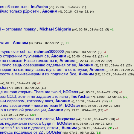
тся обновляться
,
InuYasha
(??), 22:36 , 02-Авг-22, (1)
ейчас только p2p-сети
,
Аноним
(4), 00:16 , 03-Авг-22, (4)
4 -- отправил правку
,
Michael Shigorin
(ok), 00:49 , 03-Авг-22, (5)
+1
пустил
,
Аноним
(3), 23:47 , 02-Авг-22, (3)
+1
rsync-over-ssh та
,
richman1000000
(ok), 08:40 , 03-Авг-22, (8)
–4
со сторонним публичным се
,
Аноним
(-), 10:40 , 03-Авг-22, (12)
+4
о не поможет Разве только ты в
,
Аноним
(-), 22:14 , 03-Авг-22, (22)
 rsync вещь совершенно отдельная от ве
,
Аноним
(3), 22:32 , 03-Авг-22, (23)
еров ты как получаешь rsync ом То есть мужи
,
Аноним
(-), 15:40 , 04-Авг-22
хосту а майнтайнерам и их подписям Все
,
Аноним
(29), 16:03 , 04-Авг-22, (29)
ok), 09:21 , 03-Авг-22, (9)
–2
sha
(??), 10:04 , 03-Авг-22, (11)
 ли man открыть There are two d
,
bOOster
(ok), 05:03 , 04-Авг-22, (25)
–1
ерез ССШ, хотя я не задавал это явно
,
InuYasha
(??), 13:00 , 12-Авг-22, (
36
)
ным сервером, которому внез
,
Аноним
(-), 10:50 , 03-Авг-22, (14)
+1
о пользователей - ниже по теме М
,
bOOster
(ok), 05:06 , 04-Авг-22, (26)
mb в нативной реализации
,
Аноним
(17), 13:24 , 03-Авг-22, (17)
–2
-), 16:10 , 04-Авг-22, (
30
)
ько компьютерами но и отопи
,
Михрютка
(ok), 14:10 , 03-Авг-22, (18)
–1
 как недержание поноса Судя п
,
bOOster
(ok), 05:00 , 04-Авг-22, (24)
ом ssh Что они и делают, оптом
,
Аноним
(-), 16:11 , 04-Авг-22, (
31
)
–1
-нибудь подальше от 22
,
bOOster
(ok), 07:46 , 05-Авг-22, (
33
)