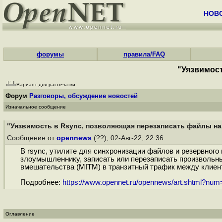
НОВ
форумы
правила/FAQ
"Уязвимост
Вариант для распечатки
Форум
Разговоры, обсуждение новостей
Изначальное сообщение
"Уязвимость в Rsync, позволяющая перезаписать файлы на
Сообщение от
opennews
(??), 02-Авг-22, 22:36
В rsync, утилите для синхронизации файлов и резервного
злоумышленнику, записать или перезаписать произвольны
вмешательства (MITM) в транзитный трафик между клиент
Подробнее:
https://www.opennet.ru/opennews/art.shtml?nu
Оглавление