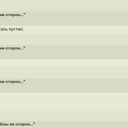
а сторон..."
сать пустил.
а сторон..."
а сторон..."
лы на сторон..."