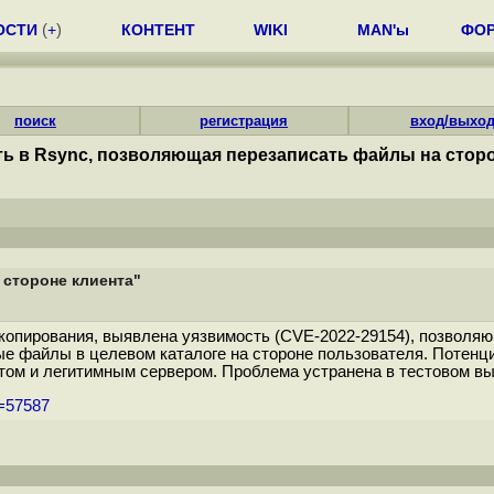
ОСТИ
(
+
)
КОНТЕНТ
WIKI
MAN'ы
ФО
поиск
регистрация
вход/выхо
ь в Rsync, позволяющая перезаписать файлы на сторо
 стороне клиента"
 копирования, выявлена уязвимость (CVE-2022-29154), позволя
е файлы в целевом каталоге на стороне пользователя. Потенци
ом и легитимным сервером. Проблема устранена в тестовом выпу
m=57587