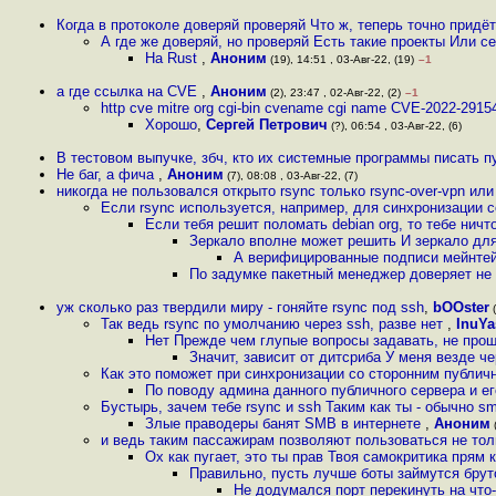
Когда в протоколе доверяй проверяй Что ж, теперь точно придё
А где же доверяй, но проверяй Есть такие проекты Или с
На Rust
,
Аноним
(19), 14:51 , 03-Авг-22, (19)
–1
а где ссылка на CVE
,
Аноним
(2), 23:47 , 02-Авг-22, (2)
–1
http cve mitre org cgi-bin cvename cgi name CVE-2022-2915
Хорошо
,
Сергей Петрович
(?), 06:54 , 03-Авг-22, (6)
В тестовом выпучке, збч, кто их системные программы писать 
Не баг, а фича
,
Аноним
(7), 08:08 , 03-Авг-22, (7)
никогда не пользовался открыто rsync только rsync-over-vpn или 
Если rsync используется, например, для синхронизации 
Если тебя решит поломать debian org, то тебе ничт
Зеркало вполне может решить И зеркало для
А верифицированные подписи мейнтейн
По задумке пакетный менеджер доверяет не 
уж сколько раз твердили миру - гоняйте rsync под ssh
,
bOOster
(
Так ведь rsync по умолчанию через ssh, разве нет
,
InuYa
Нет Прежде чем глупые вопросы задавать, не проще
Значит, зависит от дитсриба У меня везде ч
Как это поможет при синхронизации со сторонним публич
По поводу админа данного публичного сервера и ег
Бустырь, зачем тебе rsync и ssh Таким как ты - обычно s
Злые праводеры банят SMB в интернете
,
Аноним
(
и ведь таким пассажирам позволяют пользоваться не тол
Ох как пугает, это ты прав Твоя самокритика прям
Правильно, пусть лучше боты займутся брут
Не додумался порт перекинуть на что