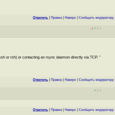
Ответить
|
Правка
|
Наверх
|
Cообщить модератору
+
–
/
–1
sh or rsh) or contacting an rsync daemon directly via TCP. "
Ответить
|
Правка
|
Наверх
|
Cообщить модератору
+
–
/
Ответить
|
Правка
|
Наверх
|
Cообщить модератору