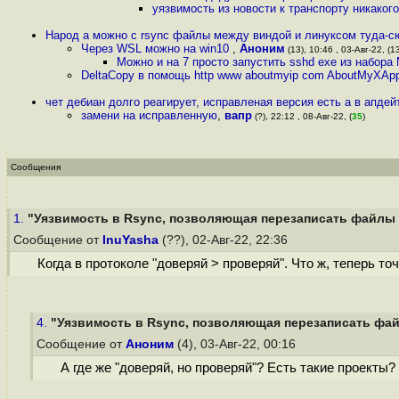
уязвимость из новости к транспорту никаког
Народ а можно с rsync файлы между виндой и линуксом туда-с
Через WSL можно на win10
,
Аноним
(13), 10:46 , 03-Авг-22, (1
Можно и на 7 просто запустить sshd exe из набор
DeltaCopy в помощь http www aboutmyip com AboutMyXApp 
чет дебиан долго реагирует, исправленая версия есть а в апдей
замени на исправленную
,
вапр
(?), 22:12 , 08-Авг-22, (
35
)
Сообщения
1.
"Уязвимость в Rsync, позволяющая перезаписать файлы н
Сообщение от
InuYasha
(??), 02-Авг-22, 22:36
Когда в протоколе "доверяй > проверяй". Что ж, теперь то
4.
"Уязвимость в Rsync, позволяющая перезаписать файл
Сообщение от
Аноним
(4), 03-Авг-22, 00:16
А где же "доверяй, но проверяй"? Есть такие проекты