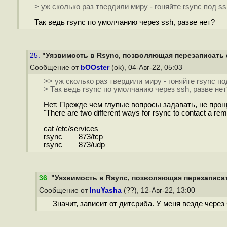
> уж сколько раз твердили миру - гоняйте rsync под ss
Так ведь rsync по умолчанию через ssh, разве нет?
25.
"Уязвимость в Rsync, позволяющая перезаписать 
Сообщение от
bOOster
(ok), 04-Авг-22, 05:03
>> уж сколько раз твердили миру - гоняйте rsync по
> Так ведь rsync по умолчанию через ssh, разве нет
Нет. Прежде чем глупые вопросы задавать, не про
"There are two different ways for rsync to contact a re
cat /etc/services
rsync 873/tcp
rsync 873/udp
36
.
"Уязвимость в Rsync, позволяющая перезаписат
Сообщение от
InuYasha
(??), 12-Авг-22, 13:00
Значит, зависит от дитсриба. У меня везде через