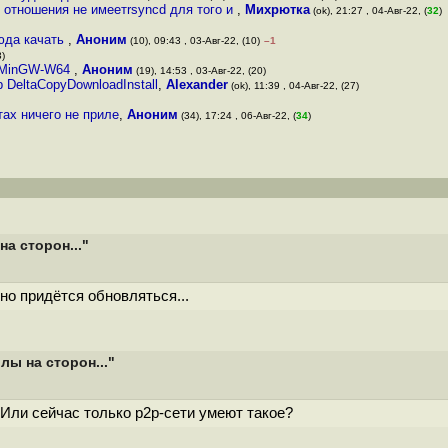
о отношения не имеетrsyncd для того и
,
Михрютка
(ok), 21:27 , 04-Авг-22, (
32
)
юда качать
,
Аноним
(10), 09:43 , 03-Авг-22, (10)
–1
3)
а MinGW-W64
,
Аноним
(19), 14:53 , 03-Авг-22, (20)
DeltaCopyDownloadInstall
,
Alexander
(ok), 11:39 , 04-Авг-22, (27)
тах ничего не приле
,
Аноним
(34), 17:24 , 06-Авг-22, (
34
)
а сторон..."
чно придётся обновляться...
ы на сторон..."
? Или сейчас только p2p-сети умеют такое?