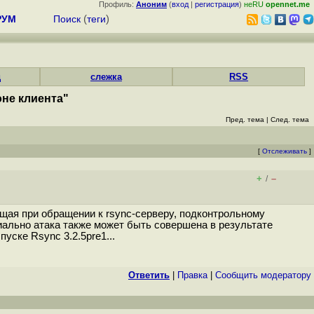
Профиль:
Аноним
(
вход
|
регистрация
)
неRU
opennet.me
РУМ
Поиск
(
теги
)
д
слежка
RSS
не клиента"
Пред. тема
|
След. тема
[
Отслеживать
]
+
–
/
ющая при обращении к rsync-серверу, подконтрольному
ально атака также может быть совершена в результате
ске Rsync 3.2.5pre1...
Ответить
|
Правка
|
Cообщить модератору