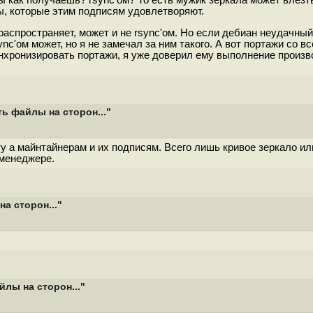
 как получаешь? rsync'ом? То есть мужик зеркала может влезт
, которые этим подписям удовлетворяют.
и распространяет, может и не rsync'ом. Но если дебиан неудачный
sync'ом может, но я не замечал за ним такого. А вот портажи со
нхронизировать портажи, я уже доверил ему выполнение произв
ь файлы на сторон..."
у а майнтайнерам и их подписям. Всего лишь кривое зеркало и
 менеджере.
а сторон..."
лы на сторон..."