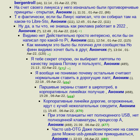
bergentroll
(ok), 11:14 , 01-Авг-22, (79)
На счет своего линукса у него изначально были противоречивые
принципы - открытая
,
Аноним
(-), 11:31 , 01-Авг-22, (86)
Т е фактически, если бы Линус написал, что он собирал там на
каком-то Libre-Sto
,
Аноним
(111), 12:45 , 01-Авг-22, (111)
Ну да, а ты что, не знаешь как реклама работает в 2022
,
Анончик
(?), 12:49 , 01-Авг-22, (114)
+1
Видимо нет Действительно просто интересно, если бы он
написал про какой-то Pi
,
Аноним
(111), 12:54 , 01-Авг-22, (115)
Как минимум это было бы логично для сообщества Но
финн видимо хочет быть в друг
,
Анончик
(?), 13:04 , 01-
Авг-22, (120)
+2
Я тебе секрет открою, он выбирает лаптопы по
качеству экрана Потому и пользуетс
,
Аноним
(485),
21:13 , 02-Авг-22, (
)
371
+1
Я вообще не понимаю почему остальные считают
нормальным ставить в дорогущие лапт
,
Аноним
(-),
22:18 , 05-Авг-22, (
)
456
Паршивые экраны ставят в ширпотреб, в
корпоративных линейках получше
,
Аноним
(468),
15:28 , 06-Авг-22, (
)
468
Корпоративные линейки дорогие, огороженные,
идут с кучей нежелательных секурити
,
Аноним
(-), 15:45 , 06-Авг-22, (
470
)
При этом планшеты нет полноценного USB, нет
полноценной клавиатуры, процессор A
,
Аноним
(468), 21:39 , 06-Авг-22, (
477
)
Часто usb-OTG Даже поинтереснее на самом
деле Можно usb-девайсом прикидываться
,
Аноним
(-), 22:03 , 06-Авг-22, (
480
)