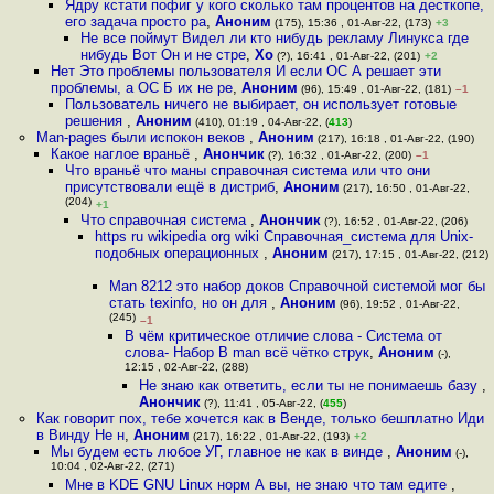
Ядру кстати пофиг у кого сколько там процентов на десткопе,
его задача просто ра
,
Аноним
(175), 15:36 , 01-Авг-22, (173)
+3
Не все поймут Видел ли кто нибудь рекламу Линукса где
нибудь Вот Он и не стре
,
Xo
(?), 16:41 , 01-Авг-22, (201)
+2
Нет Это проблемы пользователя И если ОС А решает эти
проблемы, а ОС Б их не ре
,
Аноним
(96), 15:49 , 01-Авг-22, (181)
–1
Пользователь ничего не выбирает, он использует готовые
решения
,
Аноним
(410), 01:19 , 04-Авг-22, (
413
)
Man-pages были испокон веков
,
Аноним
(217), 16:18 , 01-Авг-22, (190)
Какое наглое враньё
,
Анончик
(?), 16:32 , 01-Авг-22, (200)
–1
Что враньё что маны справочная система или что они
присутствовали ещё в дистриб
,
Аноним
(217), 16:50 , 01-Авг-22,
(204)
+1
Что справочная система
,
Анончик
(?), 16:52 , 01-Авг-22, (206)
https ru wikipedia org wiki Справочная_система для Unix-
подобных операционных
,
Аноним
(217), 17:15 , 01-Авг-22, (212)
Man 8212 это набор доков Справочной системой мог бы
стать texinfo, но он для
,
Аноним
(96), 19:52 , 01-Авг-22,
(245)
–1
В чём критическое отличие слова - Система от
слова- Набор В man всё чётко струк
,
Аноним
(-),
12:15 , 02-Авг-22, (288)
Не знаю как ответить, если ты не понимаешь базу
,
Анончик
(?), 11:41 , 05-Авг-22, (
455
)
Как говорит пох, тебе хочется как в Венде, только бешплатно Иди
в Винду Не н
,
Аноним
(217), 16:22 , 01-Авг-22, (193)
+2
Мы будем есть любое УГ, главное не как в винде
,
Аноним
(-),
10:04 , 02-Авг-22, (271)
Мне в KDE GNU Linux норм А вы, не знаю что там едите
,