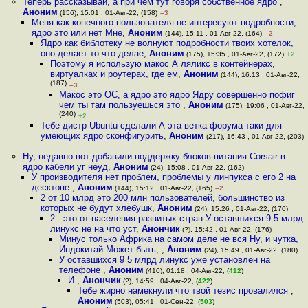
Теперь рассказывай, а при чём тут говоря собственное ядро
,
Аноним
(156), 15:01 , 01-Авг-22, (158)
–3
Меня как конечного пользователя не интересуют подробности,
ядро это или нет Мне
,
Аноним
(144), 15:11 , 01-Авг-22, (164)
–2
Ядро как библотеку не волнуют подробности твоих хотелок,
оно делает то что делае
,
Аноним
(175), 15:35 , 01-Авг-22, (172)
+2
Поэтому я использую макос А ляликс в контейнерах,
виртуалках и роутерах, где ем
,
Аноним
(144), 16:13 , 01-Авг-22,
(187)
–3
Макос это ОС, а ядро это ядро Ядру совершенно пофиг
чем ты там пользуешься это
,
Аноним
(175), 19:06 , 01-Авг-22,
(240)
+2
Тебе дистр Ubuntu сделали А эта ветка форума таки для
умеющих ядро сконфигурить
,
Аноним
(217), 16:43 , 01-Авг-22, (203)
Ну, недавно вот добавили поддержку блоков питания Corsair в
ядро кабели уг неуд
,
Аноним
(24), 15:08 , 01-Авг-22, (162)
У производителя нет проблем, проблемы у линпукса с его 2 на
десктопе
,
Аноним
(144), 15:12 , 01-Авг-22, (165)
–2
2 от 10 млрд это 200 млн пользователей, большинство из
которых не будут хлебушк
,
Аноним
(24), 15:26 , 01-Авг-22, (170)
2 - это от населения развитых стран У оставшихся 9 5 млрд
линукс не на что уст
,
Анончик
(?), 15:42 , 01-Авг-22, (176)
Минус только Африка на самом деле не вся Ну, и чутка,
Индокитай Может быть,
,
Аноним
(24), 15:49 , 01-Авг-22, (180)
У оставшихся 9 5 млрд линукс уже установлен на
телефоне
,
Аноним
(410), 01:18 , 04-Авг-22, (
412
)
И
,
Анончик
(?), 14:59 , 04-Авг-22, (
422
)
Тебе жирно намекнули что твой тезис провалился
,
Аноним
(503), 05:41 , 01-Сен-22, (
503
)