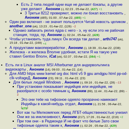
Есть 2 типа людей одни еще не делают бэкапы, а другие
уже делают
,
Аноним
(-), 02:23 , 05-Авг-22, (
427
)
+1
3 Третьи 8212 проверяют, можно ли бэкап восстановить
,
Аноним
(485), 01:00 , 07-Авг-22, (
485
)
+1
Один раз включил - не значит пользуется Читай новость целиком
,
another_one
(ok), 13:23 , 01-Авг-22, (126)
–2
Однако забахать релиз ядра с него - э, ну если это не рабочая
станция, тогда, пр
,
Аноним
(-), 02:24 , 05-Авг-22, (
428
)
Чтобы установить туда линух Он всегда так делал
,
arthi747
(ok),
15:18 , 01-Авг-22, (169)
+4
А продуктами макопереработки
,
Аноним
(-), 18:39 , 01-Авг-22, (238)
Железка - и железка Вполне удобная, кстати Я на такую уже
ставил Gentoo Вполн
,
iCat
(ok), 02:37 , 03-Авг-22, (
384
)
+1
Есть ли в Linux аналог MSI Afterburner для андервольтинга
видеокарты
,
Аноним
(14), 09:03 , 01-Авг-22, (14)
Для AMD https www kernel org doc html v5 9 gpu amdgpu html pp-od-
clk-voltageД
,
Аноним
(23), 09:11 , 01-Авг-22, (23)
Для белых людей Windows
,
Аноним
(-), 09:16 , 01-Авг-22, (28)
–13
При установке показывает индийцев или индейцев, не
разобрался с особо темным ц
,
Аноним
(89), 11:44 , 01-Авг-22, (89)
–
2
Это они тебе на тифозное одеяло прозрачно намекают
Индийцы в какой-нибудь отдал
,
Аноним
(-), 21:56 , 06-Авг-22,
(
)
479
Вот как ты Мелкомягких перед ЛГБТ-общественностью унизил
Они же за инклюзивност
,
Аноним
(217), 17:26 , 01-Авг-22, (219)
+2
При том они - в Редмонде И не факт что белые Зато свои
тифозные одеяла таким к
,
Аноним
(-), 02:26 , 05-Авг-22, (
429
)