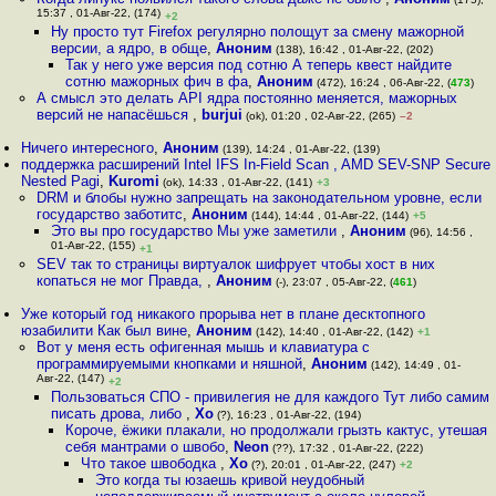
15:37 , 01-Авг-22, (174)
+2
Ну просто тут Firefox регулярно полощут за смену мажорной
версии, а ядро, в обще
,
Аноним
(138), 16:42 , 01-Авг-22, (202)
Так у него уже версия под сотню А теперь квест найдите
сотню мажорных фич в фа
,
Аноним
(472), 16:24 , 06-Авг-22, (
473
)
А смысл это делать API ядра постоянно меняется, мажорных
версий не напасёшься
,
burjui
(ok), 01:20 , 02-Авг-22, (265)
–2
Ничего интересного
,
Аноним
(139), 14:24 , 01-Авг-22, (139)
поддержка расширений Intel IFS In-Field Scan , AMD SEV-SNP Secure
Nested Pagi
,
Kuromi
(ok), 14:33 , 01-Авг-22, (141)
+3
DRM и блобы нужно запрещать на законодательном уровне, если
государство заботитс
,
Аноним
(144), 14:44 , 01-Авг-22, (144)
+5
Это вы про государство Мы уже заметили
,
Аноним
(96), 14:56 ,
01-Авг-22, (155)
+1
SEV так то страницы виртуалок шифрует чтобы хост в них
копаться не мог Правда,
,
Аноним
(-), 23:07 , 05-Авг-22, (
461
)
Уже который год никакого прорыва нет в плане десктопного
юзабилити Как был вине
,
Аноним
(142), 14:40 , 01-Авг-22, (142)
+1
Вот у меня есть офигенная мышь и клавиатура с
программируемыми кнопками и няшной
,
Аноним
(142), 14:49 , 01-
Авг-22, (147)
+2
Пользоваться СПО - привилегия не для каждого Тут либо самим
писать дрова, либо
,
Xo
(?), 16:23 , 01-Авг-22, (194)
Короче, ёжики плакали, но продолжали грызть кактус, утешая
себя мантрами о швобо
,
Neon
(??), 17:32 , 01-Авг-22, (222)
Что такое швободка
,
Xo
(?), 20:01 , 01-Авг-22, (247)
+2
Это когда ты юзаешь кривой неудобный