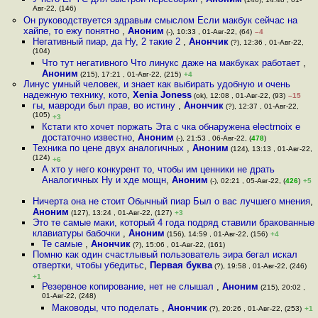
Авг-22, (146)
Он руководствуется здравым смыслом Если макбук сейчас на
хайпе, то ежу понятно
,
Аноним
(-), 10:33 , 01-Авг-22, (64)
–4
Негативный пиар, да Ну, 2 такие 2
,
Анончик
(?), 12:36 , 01-Авг-22,
(104)
Что тут негативного Что линукс даже на макбуках работает
,
Аноним
(215), 17:21 , 01-Авг-22, (215)
+4
Линус умный человек, и знает как выбирать удобную и очень
надежную технику, кото
,
Xenia Joness
(ok), 12:08 , 01-Авг-22, (93)
–15
гы, мавроди был прав, во истину
,
Анончик
(?), 12:37 , 01-Авг-22,
(105)
+3
Кстати кто хочет поржать Эта с чка обнаружена electrnoix е
достаточно известно
,
Аноним
(-), 21:53 , 06-Авг-22, (
478
)
Техника по цене двух аналогичных
,
Аноним
(124), 13:13 , 01-Авг-22,
(124)
+6
А хто у него конкурент то, чтобы им ценники не драть
Аналогичных Ну и хде мощн
,
Аноним
(-), 02:21 , 05-Авг-22, (
426
)
+5
Ничерта она не стоит Обычный пиар Был о вас лучшего мнения
,
Аноним
(127), 13:24 , 01-Авг-22, (127)
+3
Это те самые маки, который 4 года подряд ставили бракованные
клавиатуры бабочки
,
Аноним
(156), 14:59 , 01-Авг-22, (156)
+4
Те самые
,
Анончик
(?), 15:06 , 01-Авг-22, (161)
Помню как один счастлывый пользователь эира бегал искал
отвертки, чтобы убедитьс
,
Первая буква
(?), 19:58 , 01-Авг-22, (246)
+1
Резервное копирование, нет не слышал
,
Аноним
(215), 20:02 ,
01-Авг-22, (248)
Маководы, что поделать
,
Анончик
(?), 20:26 , 01-Авг-22, (253)
+1