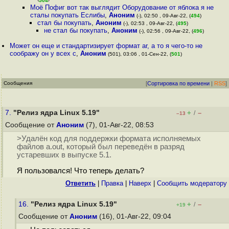
504
Моё Пофиг вот так выглядит Оборудование от яблока я не
сталы покупать Еслибы
,
Аноним
(-), 02:50 , 09-Авг-22, (
494
)
стал бы покупать
,
Аноним
(-), 02:53 , 09-Авг-22, (
495
)
не стал бы покупать
,
Аноним
(-), 02:56 , 09-Авг-22, (
496
)
Может он еще и стандартизирует формат ar, а то я чего-то не
соображу он у всех с
,
Аноним
(501), 03:06 , 01-Сен-22, (
501
)
Сообщения
[
Сортировка по времени
|
RSS
]
7.
"Релиз ядра Linux 5.19"
+
–
/
–13
Сообщение от
Аноним
(7), 01-Авг-22, 08:53
>Удалён код для поддержки формата исполняемых
файлов a.out, который был переведён в разряд
устаревших в выпуске 5.1.
Я пользовался! Что теперь делать?
Ответить
|
Правка
|
Наверх
|
Cообщить модератору
16.
"Релиз ядра Linux 5.19"
+
–
/
+19
Сообщение от
Аноним
(16), 01-Авг-22, 09:04