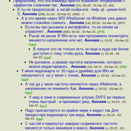
Предположу, что эта команда просто ограничит потребление с
эффектом снижения час
,
Аноним
(14), 09:49 , 01-Авг-22, (43)
А ты не предполагай, а читай nvidia-smi --help -pl --power-limit
S
,
Аноним
(266), 01:43 , 02-Авг-22, (266)
–2
А в это время через MSI Afterburner на Windows уже давно
можно спокойно снижать
,
Аноним
(14), 05:26 , 02-Авг-22, (267)
Если вы про рычажок в интерфейсе, то он ничем не
управляет
,
Аноним
(266), 00:43 , 03-Авг-22, (
379
)
Рычаг не рычаг В Win есть чем программно посмотреть
меняется напряжение или нет
,
Аноним
(-), 01:01 , 03-Авг-22,
(
)
382
В линухе это не только есть но еще и куда как более
доступно к тому чтобы рука
,
Аноним
(-), 02:46 , 05-
Авг-22, (
)
430
Не рычажок, а кривая частота напряжение, которую
можно редактировать
,
Аноним
(14), 04:13 , 03-Авг-22, (
385
)
У меня видеокарта от 16 года и драйвер для Win не
обновляется, но у меня с пониж
,
Аноним
(-), 00:44 , 03-Авг-22,
(
)
380
А так да у меня частоты меняются через Afteburner, а
напряжение не изменить Как
,
Аноним
(-), 00:53 , 03-Авг-22,
(
)
381
У амд в лине в современных штукаъ DVFS во первых
очень быстрый - и принимает реш
,
Аноним
(-), 03:03 , 05-
Авг-22, (
)
431
Надо присмотрется по крайне мере я видел так Для
процессора видеокарты три вида
,
Аноним
(-), 05:19 , 03-
Авг-22, (
)
386
С частой я перепутал наверно скореевсего частота
меняется только минимум и макси
,
Аноним
(-), 05:22 , 03-