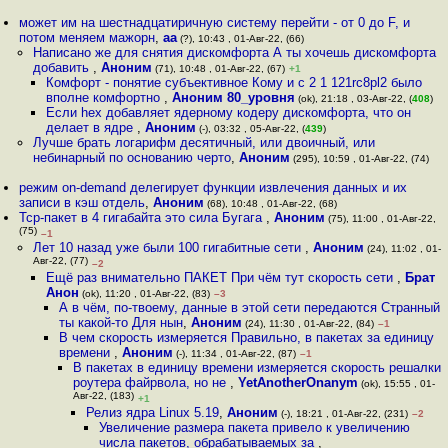
может им на шестнадцатиричную систему перейти - от 0 до F, и
потом меняем мажорн
,
aa
(?), 10:43 , 01-Авг-22, (66)
Написано же для снятия дискомфорта А ты хочешь дискомфорта
добавить
,
Аноним
(71), 10:48 , 01-Авг-22, (67)
+1
Комфорт - понятие субъективное Кому и с 2 1 121rc8pl2 было
вполне комфортно
,
Аноним 80_уровня
(ok), 21:18 , 03-Авг-22, (
408
)
Если hex добавляет ядерному кодеру дискомфорта, что он
делает в ядре
,
Аноним
(-), 03:32 , 05-Авг-22, (
439
)
Лучше брать логарифм десятичный, или двоичный, или
небинарный по основанию черто
,
Аноним
(295), 10:59 , 01-Авг-22, (74)
режим on-demand делегирует функции извлечения данных и их
записи в кэш отдель
,
Аноним
(68), 10:48 , 01-Авг-22, (68)
Tcp-пакет в 4 гигабайта это сила Бугага
,
Аноним
(75), 11:00 , 01-Авг-22,
(75)
–1
Лет 10 назад уже были 100 гигабитные сети
,
Аноним
(24), 11:02 , 01-
Авг-22, (77)
–2
Ещё раз внимательно ПАКЕТ При чём тут скорость сети
,
Брат
Анон
(ok), 11:20 , 01-Авг-22, (83)
–3
А в чём, по-твоему, данные в этой сети передаются Странный
ты какой-то Для нын
,
Аноним
(24), 11:30 , 01-Авг-22, (84)
–1
В чем скорость измеряется Правильно, в пакетах за единицу
времени
,
Аноним
(-), 11:34 , 01-Авг-22, (87)
–1
В пакетах в единицу времени измеряется скорость решалки
роутера файрвола, но не
,
YetAnotherOnanym
(ok), 15:55 , 01-
Авг-22, (183)
+1
Релиз ядра Linux 5.19
,
Аноним
(-), 18:21 , 01-Авг-22, (231)
–2
Увеличение размера пакета привело к увеличению
числа пакетов, обрабатываемых за
,