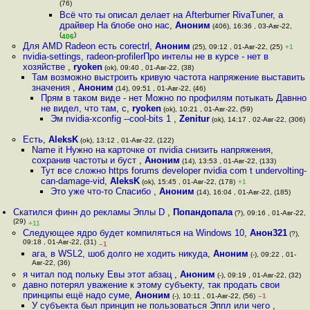
(76)
Всё что ты описал делает на Afterburner RivaTuner, а
драйвер На блобе оно нас
,
Аноним
(406), 16:36 , 03-Авг-22,
(
)
406
Для AMD Radeon есть corectrl
,
Аноним
(25), 09:12 , 01-Авг-22, (25)
+1
nvidia-settings, radeon-profilerПро интелы не в курсе - нет в
хозяйстве
,
ryoken
(ok), 09:40 , 01-Авг-22, (38)
Там возможно выстроить кривую частота напряжение выставить
значения
,
Аноним
(14), 09:51 , 01-Авг-22, (46)
Прям в таком виде - нет Можно по профилям потыкать Давнно
не видел, что там, с
,
ryoken
(ok), 10:21 , 01-Авг-22, (59)
Эм nvidia-xconfig --cool-bits 1
,
Zenitur
(ok), 14:17 , 02-Авг-22, (306)
Есть
,
AleksK
(ok), 13:12 , 01-Авг-22, (122)
Name it Нужно на карточке от nvidia снизить напряжения,
сохранив частоты и буст
,
Аноним
(14), 13:53 , 01-Авг-22, (133)
Тут все сложно https forums developer nvidia com t undervolting-
can-damage-vid
,
AleksK
(ok), 15:45 , 01-Авг-22, (178)
+1
Это уже что-то Спасибо
,
Аноним
(14), 16:04 , 01-Авг-22, (185)
Скатился финн до рекламы Эплы D
,
Попандопала
(?), 09:16 , 01-Авг-22,
(29)
+11
Следующее ядро будет компиляться на Windows 10
,
Анон321
(?),
09:18 , 01-Авг-22, (31)
–1
ага, в WSL2, шоб долго не ходить никуда
,
Аноним
(-), 09:22 , 01-
Авг-22, (36)
я читал под польку Евы этот абзац
,
Аноним
(-), 09:19 , 01-Авг-22, (32)
давно потерял уважение к этому субъекту, так продать свои
принципы ещё надо суме
,
Аноним
(-), 10:11 , 01-Авг-22, (56)
–1
У субъекта был принцип не пользоваться Эппл или чего
,