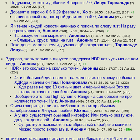
Подумаем, может и добавим В версию 7 0
,
Линус Торвальдс
(?),
16:25 , 01-Авг-22, (196)
Добавят в версию 6 6 6 29 февраля
,
Xo
(?), 16:55 , 01-Авг-22, (208)
+1
в високосный год, который делится на 400
,
Аноним
(217), 17:32 ,
01-Авг-22, (221)
Я чтение каждой новости начинаю с поиска по слову rust Ни разу
не разочаровал
,
Аноним
(269), 09:23 , 02-Авг-22, (269)
+2
Ты раскусил наш маркетинг
,
Аноним
(281), 11:05 , 02-Авг-22, (281)
- Слышешь хруст, пиши на rust
,
Аноним
(62), 12:44 , 02-Авг-22, (293)
Пока денег мало занесли, думаю ещё поторговаться
,
Торвальдс
Линус
(?), 10:35 , 02-Авг-22, (277)
Здорово, жаль только в линуксе поддержки HDR нет чуть менее чем
нигде
,
Аноним
(207), 16:55 , 01-Авг-22, (207)
+1
HDR - это сколько на сколько точек
,
Аноним
(217), 17:37 , 01-Авг-22,
(224)
4k и с большой диагональю, на маленьких по-моему не бывает
ХДР,да и зачем он там
,
Попандопала
(?), 18:28 , 01-Авг-22, (233)
Хдр разве не про 10 битный цвет и чёрный чёрный Это же
стандарт качественной до
,
Аноним
(24), 18:33 , 01-Авг-22, (236)
Вообще-то это про High Dynamic Range - а сие совсем не про
количество точек Ну к
,
Аноним
(449), 04:05 , 05-Авг-22, (
449
)
О чем говорить, если откалибровать монитор обычным
калибратором в Линуксе пробле
,
Klizma
(?), 20:43 , 01-Авг-22, (255)
А у них существует обычный интрефес Или только pussу exe,
да у каждого свой
,
Аноним
(-), 10:07 , 02-Авг-22, (272)
Существует называется калиброваный с фабрики монитор
Можно просто включать и
,
Аноним
(449), 04:07 , 05-Авг-22, (
450
)
потихоньку тама разносить системы не собираются, чтобы можно