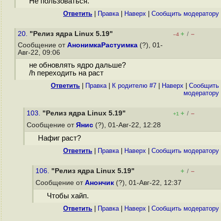
Не пользоваться.
Ответить
|
Правка
|
Наверх
|
Cообщить модератору
20.
"Релиз ядра Linux 5.19"
+
–
/
–4
Сообщение от
АнонимкаРастуимка
(?), 01-
Авг-22, 09:06
не обновлять ядро дальше?
/h переходить на раст
Ответить
|
Правка
|
К родителю #7
|
Наверх
|
Cообщить
модератору
103.
"Релиз ядра Linux 5.19"
+
–
/
+1
Сообщение от
Янис
(?), 01-Авг-22, 12:28
Нафиг раст?
Ответить
|
Правка
|
Наверх
|
Cообщить модератору
106.
"Релиз ядра Linux 5.19"
+
–
/
Сообщение от
Анончик
(?), 01-Авг-22, 12:37
Чтобы хайп.
Ответить
|
Правка
|
Наверх
|
Cообщить модератору