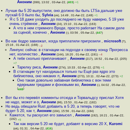
Аноним
(399), 13:02 , 03-Авг-22, (
403
)
+1
Лучше бы 5 20 выпустили, оно должно бы быть LTSа дальше уже
пускай 6 0 было бы
,
Sylvia
(ok), 14:49 , 01-Авг-22, (148)
+1
Я с 5 18 даже уходить до последнего не буду наверно, 5 19 уже
очень стрёмное
,
Аноним
(24), 15:10 , 01-Авг-22, (163)
А что в нем стремного Вроде, просто работает На самом деле
за сценой, конечно
,
Аноним
(-), 03:56 , 05-Авг-22, (
447
)
Во как бодро завизжал, когда приплатили пригрозили
,
microsoft
(?),
15:16 , 01-Авг-22, (168)
–2
Линпукс сейчас в стагнации на подходе к своему концу Прогресса
нет, количество
,
Аноним
(144), 16:20 , 01-Авг-22, (191)
–4
А тебе сколько приплачивают
,
Аноним
(217), 16:52 , 01-Авг-22, (205)
+7
Тарелку риса
,
Аноним
(274), 10:33 , 02-Авг-22, (276)
+1
В стагнации тут находишься только ты Ещё раз ядро это
библиотека, оно никаких п
,
Аноним
(273), 10:11 , 02-Авг-22, (273)
+2
Оно такая довольно забавная библиотека с вон теми
ядерными тредами и фоновыми во
,
Аноним
(-), 04:02 , 05-Авг-22,
(
)
448
Вот бы кто перевёл комменты отсюда и Торвальдсу прислал Хотя
не надо, может и о
,
Аноним
(96), 15:53 , 01-Авг-22, (182)
Но ведь обещали Rust добавить в 5 20, а теперь говорят, что не
будет 5 20, как т
,
Аноним
(184), 15:56 , 01-Авг-22, (184)
Кажется, ты раскусил его замысел
,
Аноним
(192), 16:21 , 01-Авг-22,
(192)
+5
Так как версии 5 20 не будет, добавят в версию 20 Х
,
Kuromi
(ok), 01:31 , 04-Авг-22, (
416
)