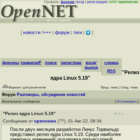
Профиль:
Аноним
(
вход
|
регистрация
)
неRU
opennet.me
[
новости
/
+++
|
форум
|
теги
|
]
форумы
правила/FAQ
поиск
регистрация
вход/
слежка
выход
RSS
"Релиз
ядра Linux 5.19"
Вариант для распечатки
Пред. тема
|
След. тема
Форум
Разговоры, обсуждение новостей
Изначальное сообщение
[
Отслеживать
]
"Релиз ядра Linux 5.19"
+
–
/
Сообщение от
opennews
(??), 01-Авг-22, 08:34
После двух месяцев разработки Линус Торвальдс
представил релиз ядра Linux 5.19. Среди наиболее
заметных изменений: поддержка процессорной