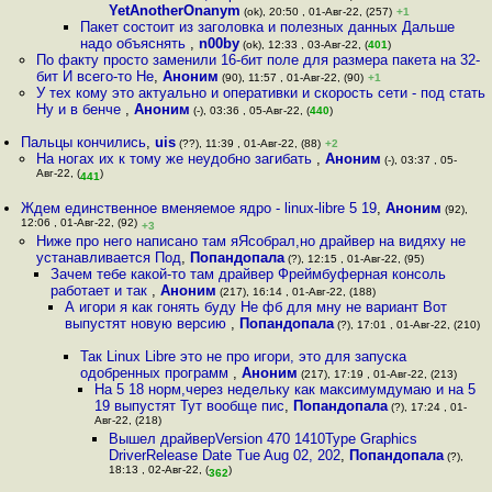
YetAnotherOnanym
(ok), 20:50 , 01-Авг-22, (257)
+1
Пакет состоит из заголовка и полезных данных Дальше
надо объяснять
,
n00by
(ok), 12:33 , 03-Авг-22, (
401
)
По факту просто заменили 16-бит поле для размера пакета на 32-
бит И всего-то Не
,
Аноним
(90), 11:57 , 01-Авг-22, (90)
+1
У тех кому это актуально и оперативки и скорость сети - под стать
Ну и в бенче
,
Аноним
(-), 03:36 , 05-Авг-22, (
440
)
Пальцы кончились
,
uis
(??), 11:39 , 01-Авг-22, (88)
+2
На ногах их к тому же неудобно загибать
,
Аноним
(-), 03:37 , 05-
Авг-22, (
)
441
Ждем единственное вменяемое ядро - linux-libre 5 19
,
Аноним
(92),
12:06 , 01-Авг-22, (92)
+3
Ниже про него написано там яЯсобрал,но драйвер на видяху не
устанавливается Под
,
Попандопала
(?), 12:15 , 01-Авг-22, (95)
Зачем тебе какой-то там драйвер Фреймбуферная консоль
работает и так
,
Аноним
(217), 16:14 , 01-Авг-22, (188)
А игори я как гонять буду Не фб для мну не вариант Вот
выпустят новую версию
,
Попандопала
(?), 17:01 , 01-Авг-22, (210)
Так Linux Libre это не про игори, это для запуска
одобренных программ
,
Аноним
(217), 17:19 , 01-Авг-22, (213)
На 5 18 норм,через недельку как максимумдумаю и на 5
19 выпустят Тут вообще пис
,
Попандопала
(?), 17:24 , 01-
Авг-22, (218)
Вышел драйверVersion 470 1410Type Graphics
DriverRelease Date Tue Aug 02, 202
,
Попандопала
(?),
18:13 , 02-Авг-22, (
)
362