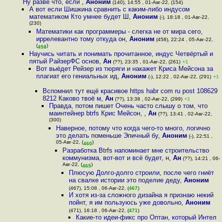
Ну разве что, если
,
Аноним
(140), 14:55 , 01-Авг-22, (154)
А вот если Шишкина сравнить с каким-либо индусом
математиком Кто умнее будет Ш
,
Аноним
(-), 18:18 , 01-Авг-22,
(230)
Математики как программеры - слегка не от мира сего,
иррелевантно тому откуда он
,
Аноним
(458), 22:24 , 05-Авг-22,
(
)
458
Научись читать и понимать прочитанное, индус Четвёртый и
пятый РайзерФС основ
,
Ан
(??), 23:35 , 01-Авг-22, (261)
+1
Вот выёдет Рейзер из тюряги и накажет Криса Мейсона за
плагиат его гениальных ид
,
Аноним
(-), 12:22 , 02-Авг-22, (291)
+1
Вспомнил тут ещё красивое https habr com ru post 108629
8212 Каково твоё м
,
Ан
(??), 13:38 , 02-Авг-22, (299)
+1
Правда, потом пишет Очень часто слышу о том, что
маинтейнер btrfs Крис Мейсон,
,
Ан
(??), 13:41 , 02-Авг-22,
(300)
Наверное, потому что когда чего-то много, логично
это делать поменьше Эпичный бу
,
Аноним
(-), 22:51 ,
05-Авг-22, (
)
460
Разработка Btrfs напоминает мне строительство
коммунизма, вот-вот и всё будет, н
,
Ан
(??), 14:21 , 06-
Авг-22, (
)
465
Плюсую Долго-долго строили, после чего гниёт
на свалке истории это поделие деду
,
Аноним
(467), 15:08 , 06-Авг-22, (
467
)
И хотя из-за сложного дизайна я признаю некий
пойнт, я им пользуюсь уже довольно
,
Аноним
(471), 16:18 , 06-Авг-22, (
471
)
Какие-то идеи-фикс про Оптан, который Интел