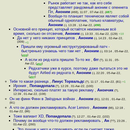
Рынок работает не так, как его себе
представляет рандомный аноним с опеннета
Пл
,
Аноним
(468), 11:07 , 07-Авг-22, (
487
)
Вообще-то планшет технически являет собой
обычный одноплатник, только клавиатуры
,
Аноним
(-), 13:28 , 12-Авг-22, (
498
)
Основной его принцип, который остаётся неизменным всё
время, сколько он отсвечив
,
Аноним
(-), 13:33 , 01-Авг-22, (129)
+10
Да нет у него никаких принципов
,
Аноним
(-), 14:23 , 02-Авг-22,
(309)
+1
Пришли ему огромный неструктурированый патч -
быстренько узнаешь чего там нет
,
Аноним
(-), 03:14 , 05-Авг-22,
(
)
433
А если из ред-хата пришлю То-то же
,
бгг
(?), 11:31 , 05-
Авг-22, (
)
452
Редхатчики уже в курсе, поэтому даже пытаться это не
будут Airlied из редхата п
,
Аноним
(-), 22:20 , 05-Авг-22,
(
)
457
Тебе то какая разница
,
Линус Торвальдс
(?), 11:17 , 01-Авг-22, (81)
+1
Ирония
,
Попандопала
(?), 12:26 , 01-Авг-22, (100)
Интересно, сколько платят за такую рекламу
,
Анончик
(?),
12:39 , 01-Авг-22, (108)
Он не финн Финн в Звёздных войнах
,
Аноним
(91), 12:01 , 01-Авг-22,
(91)
А что он должен рекламировать Acer Lenovo
,
Аноним
(96), 12:18 ,
01-Авг-22, (96)
Тоже вапиант XD
,
Попандопала
(?), 12:27 , 01-Авг-22, (102)
Почему он вообще что-то должен рекламировать
,
Ан
(??), 23:26 ,
01-Авг-22, (260)
Это лучше у него и спрашивать если он считает также
,