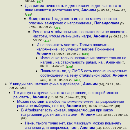
Авг-22, (
)
387
Два рижма точно есть и для питания и для частот это
явно меняется достаточно что
,
Аноним
(-), 05:24 , 03-Авг-22,
(
)
388
Выигрыш на 1 кадр сек в играх по-моему не стоит
опасных заморочек с напряжением
,
Попандопала
(?),
07:53 , 03-Авг-22, (
)
393
Реч о том чтобы понизить напряжение и не понижать
частоты, чтобы уменьшить нагре
,
Аноним
(-), 06:21 , 04-
Авг-22, (
)
418
И не повышать частоты Только понизить
напряжение что уменшит нагрев Понижение
,
Аноним
(-), 06:25 , 04-Авг-22, (
419
)
Изменение только напряжения влияет только на
нагрев , на стабильность рабыт, на
,
Аноним
(-),
06:30 , 04-Авг-22, (
)
420
Понимаешь ли, у CMOS есть вполне конкретные
соотношения на тему стабильной работ
,
Аноним
(432), 03:11 , 05-Авг-22, (
432
)
У нвидии это штатная фича в драйвере
,
Аноним
(24), 09:12 , 01-
Авг-22, (24)
Т е доступна кривая частота напряжение, с которой можно
работать
,
Аноним
(14), 09:50 , 01-Авг-22, (45)
Можно поставить любое напряжение емнип за разрешённые
рамки не выйдешь, но этог
,
Аноним
(24), 09:56 , 01-Авг-22, (48)
В Afterburner есть кривая, определяющая при каком
напряжении достигается та или
,
Аноним
(14), 10:48 , 01-Авг-22,
(69)
Нене, такого точно нет, как максимум можно поменять
значение для оверклока, там
,
Аноним
(24), 11:00 , 01-Авг-22,