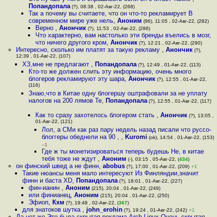
Попандопала
(?), 08:38 , 02-Авг-22, (268)
Так а почему вы считаете, что он что-то рекламирует В
современном мире уже нель
,
Аноним
(96), 11:05 , 02-Авг-22, (282)
Верно
,
Анончик
(?), 11:53 , 02-Авг-22, (286)
Что характерно, вам настолько эти бренды въелись в мозг,
что ничего другого кром
,
Анончик
(?), 12:21 , 02-Авг-22, (290)
Интересно, сколько им платят за такую рекламу
,
Анончик
(?),
12:39 , 01-Авг-22, (107)
ХЗ,мне не предлагают
,
Попандопала
(?), 12:49 , 01-Авг-22, (113)
Кто-то же должен слить эту информацию, очень много
блогеров рекламируют эту шара
,
Анончик
(?), 12:55 , 01-Авг-22,
(116)
Знаю,что в Китае одну блогершу оштрафовали за не уплату
налогов на 200 лямов Те
,
Попандопала
(?), 12:55 , 01-Авг-22, (117)
Как то сразу захотелось блогером стать
,
Анончик
(?), 13:05 ,
01-Авг-22, (121)
Лол, а СМи как раз пару недель назад писали что руссо-
блоггеры обеднели на 90 ,
,
Kuromi
(ok), 14:54 , 01-Авг-22, (153)
–1
Где ж ты монетизироваться теперь будешь Не, в китае
тебя тоже не ждут
,
Аноним
(-), 03:15 , 05-Авг-22, (
434
)
он финский швед а не финн
,
abobus
(?), 17:00 , 01-Авг-22, (209)
+1
Такие нюансы меня мало интересуют Из Финляндии,значит
финн и баста XD
,
Попандопала
(?), 18:01 , 01-Авг-22, (227)
фин-ианин
,
Аноним
(215), 20:04 , 01-Авг-22, (249)
или финианец
,
Аноним
(215), 20:04 , 01-Авг-22, (250)
Эфиоп
,
Кхм
(?), 19:48 , 02-Авг-22, (
367
)
для знатоков шутка
,
john_erohin
(?), 19:24 , 01-Авг-22, (242)
+1
Да нет же Это была скрытая реклама Arch Linux Очень скрытая
,