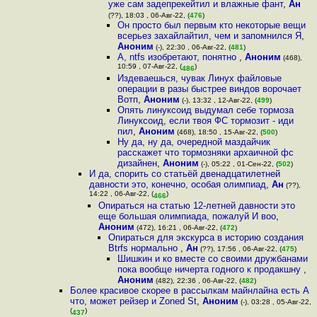
уже сам задепрекейтил и влажные фант
,
Ан
(??), 18:03 , 06-Авг-22, (
476
)
Он просто был первым кто некоторые вещи
всерьез захайлайтил, чем и запомнился Я
,
Аноним
(-), 22:30 , 06-Авг-22, (
481
)
А, ntfs изобретают, понятно
,
Аноним
(468),
10:59 , 07-Авг-22, (
)
486
Издеваешься, чувак Линух файловые
операции в разы быстрее виндов ворочает
Вотп
,
Аноним
(-), 13:32 , 12-Авг-22, (
499
)
Опять линуксоид выдумал себе тормоза
Линуксоид, если твоя ФС тормозит - иди
пил
,
Аноним
(468), 18:50 , 15-Авг-22, (
500
)
Ну да, ну да, очередной маздайчик
расскажет что тормозняки архаичной фс
дизайнен
,
Аноним
(-), 05:22 , 01-Сен-22, (
502
)
И да, спорить со статьёй двенадцатилетней
давности это, конечно, особая олимпиад
,
Ан
(??),
14:22 , 06-Авг-22, (
)
466
Опираться на статью 12-летней давности это
еще большая олимпиада, пожалуй И воо
,
Аноним
(472), 16:21 , 06-Авг-22, (
472
)
Опираться для экскурса в историю создания
Btrfs нормально
,
Ан
(??), 17:56 , 06-Авг-22, (
475
)
Шишкин и ко вместе со своими дружбанами
пока вообще ничерта годного к продакшну
,
Аноним
(482), 22:36 , 06-Авг-22, (
482
)
Более красивое скорее в рассылкам майнлайна есть А
что, может рейзер и Zoned St
,
Аноним
(-), 03:28 , 05-Авг-22,
(
)
437