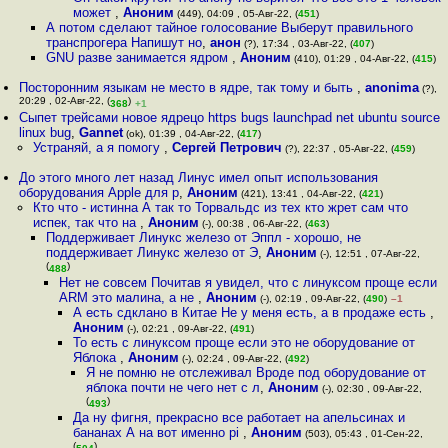
может
,
Аноним
(449), 04:09 , 05-Авг-22, (
451
)
А потом сделают тайное голосование Выберут правильного
транспрогера Напишут но
,
анон
(?), 17:34 , 03-Авг-22, (
407
)
GNU разве занимается ядром
,
Аноним
(410), 01:29 , 04-Авг-22, (
415
)
Посторонним языкам не место в ядре, так тому и быть
,
anonima
(?),
20:29 , 02-Авг-22, (
)
368
+1
Cыпет трейсами новое ядрецо https bugs launchpad net ubuntu source
linux bug
,
Gannet
(ok), 01:39 , 04-Авг-22, (
417
)
Устраняй, а я помогу
,
Сергей Петрович
(?), 22:37 , 05-Авг-22, (
459
)
До этого много лет назад Линус имел опыт использования
оборудования Apple для р
,
Аноним
(421), 13:41 , 04-Авг-22, (
421
)
Кто что - истинна А так то Торвальдс из тех кто жрет сам что
испек, так что на
,
Аноним
(-), 00:38 , 06-Авг-22, (
463
)
Поддерживает Линукс железо от Эппл - хорошо, не
поддерживает Линукс железо от Э
,
Аноним
(-), 12:51 , 07-Авг-22,
(
)
488
Нет не совсем Почитав я увидел, что с линуксом проще если
ARM это малина, а не
,
Аноним
(-), 02:19 , 09-Авг-22, (
490
)
–1
А есть сдклано в Китае Не у меня есть, а в продаже есть
,
Аноним
(-), 02:21 , 09-Авг-22, (
491
)
То есть с линуксом проще если это не оборудование от
Яблока
,
Аноним
(-), 02:24 , 09-Авг-22, (
492
)
Я не помню не отслеживал Вроде под оборудование от
яблока почти не чего нет с л
,
Аноним
(-), 02:30 , 09-Авг-22,
(
)
493
Да ну фигня, прекрасно все работает на апельсинах и
бананах А на вот именно pi
,
Аноним
(503), 05:43 , 01-Сен-22,
(
)