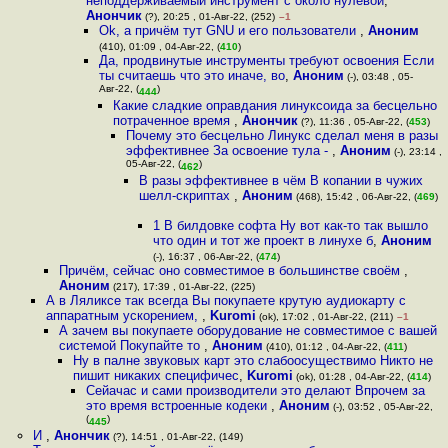
неподдерживаемый инструмент с около нулевой
,
Анончик
(?), 20:25 , 01-Авг-22, (252)
–1
Ok, а причём тут GNU и его пользователи
,
Аноним
(410), 01:09 , 04-Авг-22, (
410
)
Да, продвинутые инструменты требуют освоения Если
ты считаешь что это иначе, во
,
Аноним
(-), 03:48 , 05-
Авг-22, (
)
444
Какие сладкие оправдания линуксоида за бесцельно
потраченное время
,
Анончик
(?), 11:36 , 05-Авг-22, (
453
)
Почему это бесцельно Линукс сделал меня в разы
эффективнее За освоение тула -
,
Аноним
(-), 23:14 ,
05-Авг-22, (
)
462
В разы эффективнее в чём В копании в чужих
шелл-скриптах
,
Аноним
(468), 15:42 , 06-Авг-22, (
469
)
1 В билдовке софта Ну вот как-то так вышло
что один и тот же проект в линухе б
,
Аноним
(-), 16:37 , 06-Авг-22, (
474
)
Причём, сейчас оно совместимое в большинстве своём
,
Аноним
(217), 17:39 , 01-Авг-22, (225)
А в Ляликсе так всегда Вы покупаете крутую аудиокарту с
аппаратным ускорением,
,
Kuromi
(ok), 17:02 , 01-Авг-22, (211)
–1
А зачем вы покупаете оборудование не совместимое с вашей
системой Покупайте то
,
Аноним
(410), 01:12 , 04-Авг-22, (
411
)
Ну в палне звуковых карт это слабоосуществимо Никто не
пишит никаких специфичес
,
Kuromi
(ok), 01:28 , 04-Авг-22, (
414
)
Сейачас и сами производители это делают Впрочем за
это время встроенные кодеки
,
Аноним
(-), 03:52 , 05-Авг-22,
(
)
445
И
,
Анончик
(?), 14:51 , 01-Авг-22, (149)