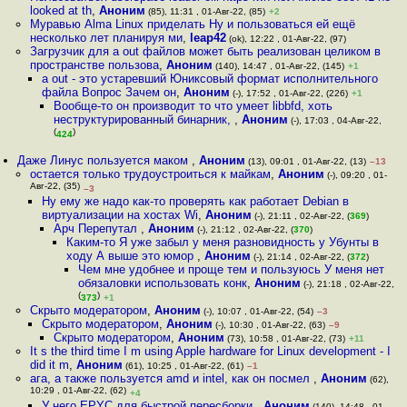
looked at th
,
Аноним
(85), 11:31 , 01-Авг-22, (85)
+2
Муравью Alma Linux приделать Ну и пользоваться ей ещё
несколько лет планируя ми
,
leap42
(ok), 12:22 , 01-Авг-22, (97)
Загрузчик для a out файлов может быть реализован целиком в
пространстве пользова
,
Аноним
(140), 14:47 , 01-Авг-22, (145)
+1
a out - это устаревший Юниксовый формат исполнительного
файла Вопрос Зачем он
,
Аноним
(-), 17:52 , 01-Авг-22, (226)
+1
Вообще-то он производит то что умеет libbfd, хоть
неструктурированный бинарник,
,
Аноним
(-), 17:03 , 04-Авг-22,
(
)
424
Даже Линус пользуется маком
,
Аноним
(13), 09:01 , 01-Авг-22, (13)
–13
остается только трудоустроиться к майкам
,
Аноним
(-), 09:20 , 01-
Авг-22, (35)
–3
Ну ему же надо как-то проверять как работает Debian в
виртуализации на хостах Wi
,
Аноним
(-), 21:11 , 02-Авг-22, (
369
)
Арч Перепутал
,
Аноним
(-), 21:12 , 02-Авг-22, (
370
)
Каким-то Я уже забыл у меня разновидность у Убунты в
ходу А выше это юмор
,
Аноним
(-), 21:14 , 02-Авг-22, (
372
)
Чем мне удобнее и проще тем и пользуюсь У меня нет
обязаловки использовать конк
,
Аноним
(-), 21:18 , 02-Авг-22,
(
)
373
+1
Скрыто модератором
,
Аноним
(-), 10:07 , 01-Авг-22, (54)
–3
Скрыто модератором
,
Аноним
(-), 10:30 , 01-Авг-22, (63)
–9
Скрыто модератором
,
Аноним
(73), 10:58 , 01-Авг-22, (73)
+11
It s the third time I m using Apple hardware for Linux development - I
did it m
,
Аноним
(61), 10:25 , 01-Авг-22, (61)
–1
ага, а также пользуется amd и intel, как он посмел
,
Аноним
(62),
10:29 , 01-Авг-22, (62)
+4
У него EPYC для быстрой пересборки
,
Аноним
(140), 14:48 , 01-