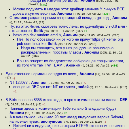
правда не изменит регистры
,
Аноним
(505), 23:32 , 01-
Сен-22, (
)
505
Можно подумать в маздае этот драйвер меньше У линуха ВСЕ
дрова в сумме весят ка
,
Аноним
(-), 03:18 , 05-Авг-22, (
435
)
Столлман раздает премии за громадный вклад в gpl-код
,
Аноним
(-), 11:19 , 01-Авг-22, (82)
Ну, из этих 4млн, смотреть точно лень, но где-нибудь 3,7-3,8 млн -
это автосген
,
llolik
(ok), 18:35 , 01-Авг-22, (237)
+1
hexdump dev random amd h
,
Аноним
(295), 11:05 , 02-Авг-22, (280)
Нет Но полюбоваться ни от кого не прячутhttps git kernel org
pub scm linux ke
,
llolik
(ok), 11:22 , 02-Авг-22, (283)
Надо им сообщить, что у них рандом не равномерно
распределенный, простым глазом
,
Аноним
(295), 11:30 , 02-
Авг-22, (284)
Вон то генерит их билдсистема собирающая сорцы железки,
из того что там HW TEAM
,
Аноним
(-), 03:21 , 05-Авг-22, (
436
)
Единственное нормальное ядро из всех
,
Аноним
(47), 09:56 , 01-Авг-22,
(47)
–6
NT 128077
,
Аноним
(-), 10:04 , 01-Авг-22, (53)
–6
спецов из DEC уж нет NT не нужен
,
забей
(?), 12:13 , 02-Авг-22, (287)
–1
В Btrfs внесено 8355 строк кода, а про эти изменения ни слова
,
DEF
(?), 09:57 , 01-Авг-22, (49)
–1
Напиши здесь в комментарии Тебе только благодарны будут
,
Аноним
(55), 10:08 , 01-Авг-22, (55)
+2
A в чем смысл, как было 20 лет назад индусская версия Reiser4,
написеная чувак
,
anonymous
(??), 13:02 , 01-Авг-22, (119)
–3
Reiser4 ни к индусам, ни к авторам BTRFS отношения не имеет