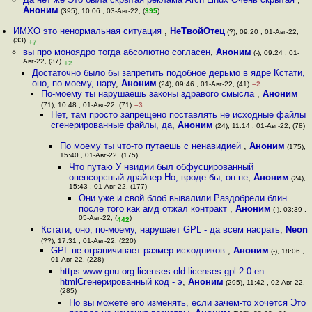
Аноним
(395), 10:06 , 03-Авг-22, (
395
)
ИМХО это ненормальная ситуация
,
НеТвойОтец
(?), 09:20 , 01-Авг-22,
(33)
+7
вы про моноядро тогда абсолютно согласен
,
Аноним
(-), 09:24 , 01-
Авг-22, (37)
+2
Достаточно было бы запретить подобное дерьмо в ядре Кстати,
оно, по-моему, нару
,
Аноним
(24), 09:46 , 01-Авг-22, (41)
–2
По-моему ты нарушаешь законы здравого смысла
,
Аноним
(71), 10:48 , 01-Авг-22, (71)
–3
Нет, там просто запрещено поставлять не исходные файлы
сгенерированные файлы, да
,
Аноним
(24), 11:14 , 01-Авг-22, (78)
По моему ты что-то путаешь с ненавидией
,
Аноним
(175),
15:40 , 01-Авг-22, (175)
Что путаю У нвидии был обфусцированный
опенсорсный драйвер Но, вроде бы, он не
,
Аноним
(24),
15:43 , 01-Авг-22, (177)
Они уже и свой блоб вывалили Раздобрели блин
после того как амд отжал контракт
,
Аноним
(-), 03:39 ,
05-Авг-22, (
)
442
Кстати, оно, по-моему, нарушает GPL - да всем наcpать
,
Neon
(??), 17:31 , 01-Авг-22, (220)
GPL не ограничивает размер исходников
,
Аноним
(-), 18:06 ,
01-Авг-22, (228)
https www gnu org licenses old-licenses gpl-2 0 en
htmlСгенерированный код - э
,
Аноним
(295), 11:42 , 02-Авг-22,
(285)
Но вы можете его изменять, если зачем-то хочется Это