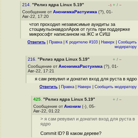
214.
"Релиз ядра Linux 5.19"
+
–
/
–1
Сообщение от
АнонимкаРастуимка
(?), 01-
Авг-22, 17:20
чтоп проходил независимые ауидиты за
стощмульонавдолАров от гугль при поддержке
микрософт написанном на ЖС и СИШ
Ответить
|
Правка
|
К родителю #103
|
Наверх
|
Cообщить
модератору
216.
"Релиз ядра Linux 5.19"
+
–
/
Сообщение от
АнонимкаРастуимка
(?), 01-
Авг-22, 17:21
я сам ревувил и донатил вход для руста в ядро
Ответить
|
Правка
|
Наверх
|
Cообщить модератору
425
.
"Релиз ядра Linux 5.19"
+
–
/
Сообщение от
Аноним
(-), 05-
Авг-22, 01:22
> я сам ревувил и донатил вход для руста в
ядро
Commit ID? В каком дереве?