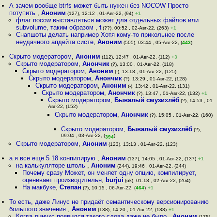
А зачем вообще btrfs может быть нужен без NOCOW Просто
потупить
,
Аноним
(127), 12:12 , 01-Авг-22, (94)
+1
флаг nocow выставляться может для отдельных файлов или
subvolume, таким образом
,
t
(??), 00:52 , 02-Авг-22, (263)
+1
Снапшоты делать например Хотя кому-то прикольнее после
неудачного апдейта систе
,
Аноним
(505), 03:44 , 05-Авг-22, (
443
)
Скрыто модератором
,
Аноним
(112), 12:47 , 01-Авг-22, (112)
+3
Скрыто модератором
,
Анончик
(?), 13:00 , 01-Авг-22, (118)
Скрыто модератором
,
Аноним
(-), 13:18 , 01-Авг-22, (125)
Скрыто модератором
,
Анончик
(?), 13:29 , 01-Авг-22, (128)
Скрыто модератором
,
Аноним
(-), 13:42 , 01-Авг-22, (131)
Скрыто модератором
,
Анончик
(?), 13:47 , 01-Авг-22, (132)
+1
Скрыто модератором
,
Бывалый смузихлёб
(?), 14:53 , 01-
Авг-22, (152)
Скрыто модератором
,
Анончик
(?), 15:05 , 01-Авг-22, (160)
Скрыто модератором
,
Бывалый смузихлёб
(?),
09:04 , 03-Авг-22, (
)
394
Скрыто модератором
,
Аноним
(123), 13:13 , 01-Авг-22, (123)
а я все еще 5 18 конпилирую
,
Аноним
(137), 14:05 , 01-Авг-22, (137)
+1
на калькуляторе штоль
,
Аноним
(244), 19:46 , 01-Авг-22, (244)
Почему сразу Может, он меняет одну опцию, компилирует,
оценивает производительн
,
burjui
(ok), 01:18 , 02-Авг-22, (264)
На макбуке
,
Степан
(?), 10:15 , 06-Авг-22, (
464
)
+1
То есть, даже Линус не придаёт семантическому версионированию
большого значения
,
Аноним
(138), 14:20 , 01-Авг-22, (138)
+1
Когда линукс появился такого слова даже не было
,
Аноним
(175),