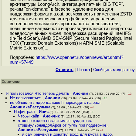
архитектуры LoongArch, интеграция патчей "BIG TCP",
режим "on-demand" в fscache, удаление кода для
поддержки формата a.out, возможность применения ZSTD
для сжатия прошивок, интерфейс для управления
вытеснением памяти из пространства пользователя,
повышение надёжности и производительности генератора
псевдослучайных чисел, поддержка расширений Intel IFS
(In-Field Scan), AMD SEV-SNP (Secure Nested Paging), Intel
TDX (Trusted Domain Extensions) и ARM SME (Scalable
Matrix Extension)...
Подробнее:
https://www.opennet.ru/opennews/art.shtml?
num=57449
Ответить
|
Правка
|
Cообщить модератору
Оглавление
Я пользовался Что теперь делать
,
Аноним
(7), 08:53 , 01-Авг-22, (7)
–13
Не пользоваться
,
Аноним
(16), 09:04 , 01-Авг-22, (16)
+19
не обновлять ядро дальше h переходить на раст
,
АнонимкаРастуимка
(?), 09:06 , 01-Авг-22, (20)
–4
Нафиг раст
,
Янис
(?), 12:28 , 01-Авг-22, (103)
+1
Чтобы хайп
,
Анончик
(?), 12:37 , 01-Авг-22, (106)
чтоп проходил независимые ауидиты за
стощмульонавдолАров от гугль при поддержке
,
АнонимкаРастуимка
(?), 17:20 , 01-Авг-22, (214)
–1
я сам ревувил и донатил вход для руста в ядро
,