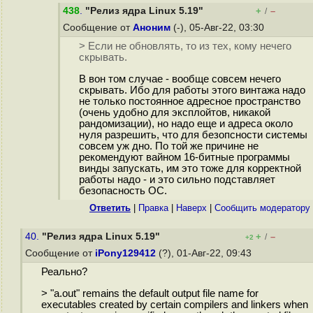
438
.
"Релиз ядра Linux 5.19"
+
–
/
Сообщение от
Аноним
(-), 05-Авг-22, 03:30
> Если не обновлять, то из тех, кому нечего
скрывать.
В вон том случае - вообще совсем нечего
скрывать. Ибо для работы этого винтажа надо
не только постоянное адресное пространство
(очень удобно для эксплойтов, никакой
рандомизации), но надо еще и адреса около
нуля разрешить, что для безопсности системы
совсем уж дно. По той же причине не
рекомендуют вайном 16-битные программы
винды запускать, им это тоже для корректной
работы надо - и это сильно подставляет
безопасность ОС.
Ответить
|
Правка
|
Наверх
|
Cообщить модератору
40.
"Релиз ядра Linux 5.19"
+
–
/
+2
Сообщение от
iPony129412
(?), 01-Авг-22, 09:43
Реально?
> "a.out" remains the default output file name for
executables created by certain compilers and linkers when