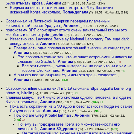
было втыкать дрова
,
Аноним
(234), 18:29 , 01-Авг-22, (234)
Видимо за счёт этого и можно смотреть сбоку без диких
искажений Когда несколько
,
Попандопала
(?), 18:51 , 01-Авг-22, (239)
Соратникам из Латинской Америки передаём пламенный
копилефтный привет Ура, ура,
,
Аноним
(-), 18:30 , 01-Авг-22, (235)
подсистему BPF спонсирует кто-то очень влиятельный кто бы это
мог быть и в чем е
,
john_erohin
(?), 19:31 , 01-Авг-22, (243)
Известно кто, Lawrence Berkeley National Laboratory Там ещё dark
energy открыли
,
Аноним
(-), 20:10 , 01-Авг-22, (251)
Правда есть одна проблема что тёмной энергии не существует
,
Аноним
(273), 10:04 , 02-Авг-22, (270)
Это проблема только тех, кто не знает астрономии и ничего не
слышал про Sachs 8
,
Аноним
(278), 10:49 , 02-Авг-22, (278)
–5
Все эти гипотезы, очень интересны, но пока что ни о чём не
говорят Это как гово
,
Аноним
(281), 11:04 , 02-Авг-22, (279)
+4
А они его все же открыли Ну и чем эта хрень создается
,
Аноним
(-), 22:44 , 06-Авг-22, (
483
)
Осторожно, inline data на ext4 в 5 19 сломана https bugzilla kernel org
show_b
,
birdie
(ok), 15:00 , 02-Авг-22, (315)
+1
Главный минус, что Линукс это система одного человека, а люди не
бывают вечными
,
Аноним
(364), 18:45 , 02-Авг-22, (
364
)
+1
Пока есть соратники из GNU ядро в безопастности Когда не станет
Линуса соратник
,
Аноним
(365), 19:07 , 02-Авг-22, (
365
)
How old are Greg Kroah-Hartman
,
Аноним
(376), 21:38 , 02-Авг-22,
(
)
376
–1
Почему вы подозреваете Грега во множественности его
личностей
,
Аноним 80_уровня
(ok), 21:23 , 03-Авг-22, (
409
)
Он такой крутой что анону не верится что все это 1 человек