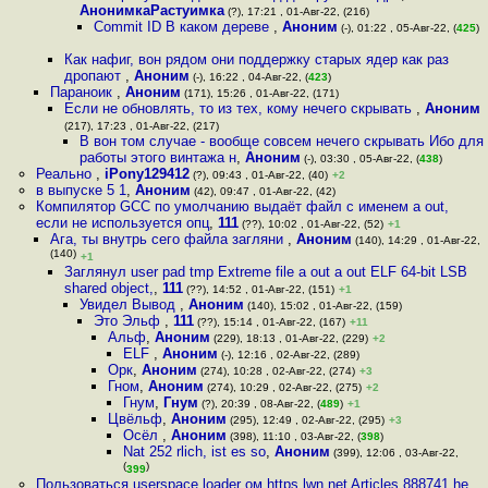
АнонимкаРастуимка
(?), 17:21 , 01-Авг-22, (216)
Commit ID В каком дереве
,
Аноним
(-), 01:22 , 05-Авг-22, (
425
)
Как нафиг, вон рядом они поддержку старых ядер как раз
дропают
,
Аноним
(-), 16:22 , 04-Авг-22, (
423
)
Параноик
,
Аноним
(171), 15:26 , 01-Авг-22, (171)
Если не обновлять, то из тех, кому нечего скрывать
,
Аноним
(217), 17:23 , 01-Авг-22, (217)
В вон том случае - вообще совсем нечего скрывать Ибо для
работы этого винтажа н
,
Аноним
(-), 03:30 , 05-Авг-22, (
438
)
Реально
,
iPony129412
(?), 09:43 , 01-Авг-22, (40)
+2
в выпуске 5 1
,
Аноним
(42), 09:47 , 01-Авг-22, (42)
Компилятор GCC по умолчанию выдаёт файл с именем a out,
если не используется опц
,
111
(??), 10:02 , 01-Авг-22, (52)
+1
Ага, ты внутрь сего файла загляни
,
Аноним
(140), 14:29 , 01-Авг-22,
(140)
+1
Заглянул user pad tmp Extreme file a out a out ELF 64-bit LSB
shared object,
,
111
(??), 14:52 , 01-Авг-22, (151)
+1
Увидел Вывод
,
Аноним
(140), 15:02 , 01-Авг-22, (159)
Это Эльф
,
111
(??), 15:14 , 01-Авг-22, (167)
+11
Альф
,
Аноним
(229), 18:13 , 01-Авг-22, (229)
+2
ELF
,
Аноним
(-), 12:16 , 02-Авг-22, (289)
Орк
,
Аноним
(274), 10:28 , 02-Авг-22, (274)
+3
Гном
,
Аноним
(274), 10:29 , 02-Авг-22, (275)
+2
Гнум
,
Гнум
(?), 20:39 , 08-Авг-22, (
489
)
+1
Цвёльф
,
Аноним
(295), 12:49 , 02-Авг-22, (295)
+3
Осёл
,
Аноним
(398), 11:10 , 03-Авг-22, (
398
)
Nat 252 rlich, ist es so
,
Аноним
(399), 12:06 , 03-Авг-22,
(
)
399
Пользоваться userspace loader ом https lwn net Articles 888741 he