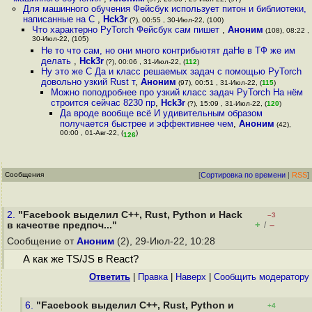
Для машинного обучения Фейсбук использует питон и библиотеки,
написанные на C
,
Hck3r
(?), 00:55 , 30-Июл-22, (100)
Что характерно PyTorch Фейсбук сам пишет
,
Аноним
(108), 08:22 ,
30-Июл-22, (105)
Не то что сам, но они много контрибьютят даНе в ТФ же им
делать
,
Hck3r
(?), 00:06 , 31-Июл-22, (
112
)
Ну это же C Да и класс решаемых задач с помощью PyTorch
довольно узкий Rust т
,
Аноним
(97), 00:51 , 31-Июл-22, (
115
)
Можно поподробнее про узкий класс задач PyTorch На нём
строится сейчас 8230 пр
,
Hck3r
(?), 15:09 , 31-Июл-22, (
120
)
Да вроде вообще всё И удивительным образом
получается быстрее и эффективнее чем
,
Аноним
(42),
00:00 , 01-Авг-22, (
)
126
Сообщения
[
Сортировка по времени
|
RSS
]
2.
"Facebook выделил C++, Rust, Python и Hack
–3
+
–
в качестве предпоч..."
/
Сообщение от
Аноним
(2), 29-Июл-22, 10:28
А как же TS/JS в React?
Ответить
|
Правка
|
Наверх
|
Cообщить модератору
6.
"Facebook выделил C++, Rust, Python и
+4