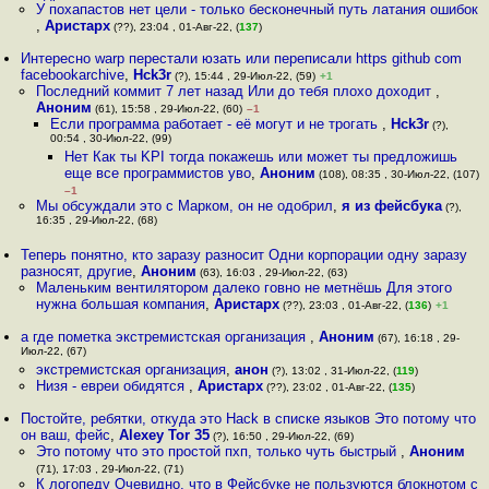
У похапастов нет цели - только бесконечный путь латания ошибок
,
Аристарх
(??), 23:04 , 01-Авг-22, (
137
)
Интересно warp перестали юзать или переписали https github com
facebookarchive
,
Hck3r
(?), 15:44 , 29-Июл-22, (59)
+1
Последний коммит 7 лет назад Или до тебя плохо доходит
,
Аноним
(61), 15:58 , 29-Июл-22, (60)
–1
Если программа работает - её могут и не трогать
,
Hck3r
(?),
00:54 , 30-Июл-22, (99)
Нет Как ты KPI тогда покажешь или может ты предложишь
еще все программистов уво
,
Аноним
(108), 08:35 , 30-Июл-22, (107)
–1
Мы обсуждали это с Марком, он не одобрил
,
я из фейсбука
(?),
16:35 , 29-Июл-22, (68)
Теперь понятно, кто заразу разносит Одни корпорации одну заразу
разносят, другие
,
Аноним
(63), 16:03 , 29-Июл-22, (63)
Маленьким вентилятором далеко говно не метнёшь Для этого
нужна большая компания
,
Аристарх
(??), 23:03 , 01-Авг-22, (
136
)
+1
а где пометка экстремистская организация
,
Аноним
(67), 16:18 , 29-
Июл-22, (67)
экстремистская организация
,
анон
(?), 13:02 , 31-Июл-22, (
119
)
Низя - евреи обидятся
,
Аристарх
(??), 23:02 , 01-Авг-22, (
135
)
Постойте, ребятки, откуда это Hack в списке языков Это потому что
он ваш, фейс
,
Alexey Tor 35
(?), 16:50 , 29-Июл-22, (69)
Это потому что это простой пхп, только чуть быстрый
,
Аноним
(71), 17:03 , 29-Июл-22, (71)
К логопеду Очевидно, что в Фейсбуке не пользуются блокнотом с