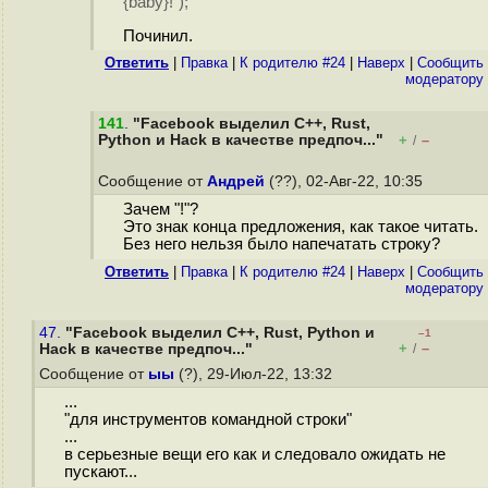
{baby}!");
Починил.
Ответить
|
Правка
|
К родителю #24
|
Наверх
|
Cообщить
модератору
141
.
"Facebook выделил C++, Rust,
Python и Hack в качестве предпоч..."
+
–
/
Сообщение от
Андрей
(??), 02-Авг-22, 10:35
Зачем "!"?
Это знак конца предложения, как такое читать.
Без него нельзя было напечатать строку?
Ответить
|
Правка
|
К родителю #24
|
Наверх
|
Cообщить
модератору
47.
"Facebook выделил C++, Rust, Python и
–1
+
–
Hack в качестве предпоч..."
/
Сообщение от
ыы
(?), 29-Июл-22, 13:32
...
"для инструментов командной строки"
...
в серьезные вещи его как и следовало ожидать не
пускают...