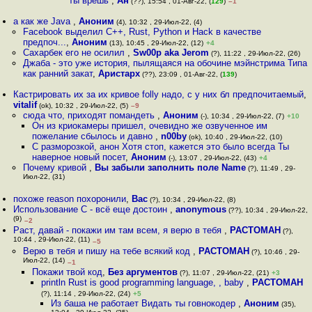
ты врёшь
,
Ан
(??), 15:54 , 01-Авг-22, (
129
)
–1
а как же Java
,
Аноним
(4), 10:32 , 29-Июл-22, (4)
Facebook выделил C++, Rust, Python и Hack в качестве
предпоч...
,
Аноним
(13), 10:45 , 29-Июл-22, (12)
+4
Сахарбек его не осилил
,
Sw00p aka Jerom
(?), 11:22 , 29-Июл-22, (26)
Джаба - это уже история, пылящаяся на обочине мэйнстрима Типа
как ранний закат
,
Аристарх
(??), 23:09 , 01-Авг-22, (
139
)
Кастрировать их за их кривое folly надо, c у них бл предпочитаемый
,
vitalif
(ok), 10:32 , 29-Июл-22, (5)
–9
сюда что, приходят помандеть
,
Аноним
(-), 10:34 , 29-Июл-22, (7)
+10
Он из криокамеры пришел, очевидно же озвученное им
пожелание сбылось и давно
,
n00by
(ok), 10:40 , 29-Июл-22, (10)
С разморозкой, анон Хотя стоп, кажется это было всегда Ты
наверное новый посет
,
Аноним
(-), 13:07 , 29-Июл-22, (43)
+4
Почему кривой
,
Вы забыли заполнить поле Name
(?), 11:49 , 29-
Июл-22, (31)
похоже reason похоронили
,
Вас
(?), 10:34 , 29-Июл-22, (8)
Использование C - всё еще достоин
,
anonymous
(??), 10:34 , 29-Июл-22,
(9)
–2
Раст, давай - покажи им там всем, я верю в тебя
,
РАСТОМАН
(?),
10:44 , 29-Июл-22, (11)
–5
Верю в тебя и пишу на тебе всякий код
,
РАСТОМАН
(?), 10:46 , 29-
Июл-22, (14)
–1
Покажи твой код
,
Без аргументов
(?), 11:07 , 29-Июл-22, (21)
+3
println Rust is good programming language, , baby
,
РАСТОМАН
(?), 11:14 , 29-Июл-22, (24)
+5
Из баша не работает Видать ты гoвнокодер
,
Аноним
(35),