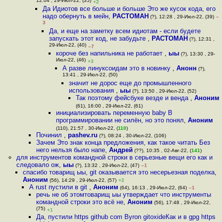
12:04 , 29-Июл-22, (35)
+2
Да Идиотов все больше и больше Это же кусок кода, его
надо обернуть в мейн
,
РАСТОМАН
(?), 12:28 , 29-Июл-22, (39)
–
3
Да, и еще на заметку всем идиотам - если будете
запускать этот код, не забудьте
,
РАСТОМАН
(?), 12:31 ,
29-Июл-22, (40)
–7
короче без напильника не работает
,
ыы
(?), 13:30 , 29-
Июл-22, (46)
+3
А разве линуксоидам это в новинку
,
Анонн
(?),
13:41 , 29-Июл-22, (50)
значит не дорос еще до промышленного
использования
,
ыы
(?), 13:50 , 29-Июл-22, (52)
Так поэтому фейсбуке везде и венда
,
Аноним
(61), 16:00 , 29-Июл-22, (61)
инициализировать переменную baby В
программировании не силён, но это понял
,
Аноним
(110), 21:57 , 30-Июл-22, (
110
)
Починил
,
pashev.ru
(?), 08:24 , 30-Июл-22, (106)
Зачем Это знак конца предложения, как такое читать Без
него нельзя было напе
,
Андрей
(??), 10:35 , 02-Авг-22, (
141
)
для инструментов командной строки в серьезные вещи его как и
следовало ож
,
ыы
(?), 13:32 , 29-Июл-22, (47)
–1
спасибо товарищ ыы, git оказывается это несерьезная поделка
,
Аноним
(56), 14:29 , 29-Июл-22, (57)
+2
А rust пустили в git
,
Аноним
(64), 16:13 , 29-Июл-22, (64)
–1
речь не об этомтоварищ ыы утверждает что инструменты
командной строки это всё не
,
Аноним
(56), 17:48 , 29-Июл-22,
(75)
+1
Да, пустили https github com Byron gitoxideКак и в gpg https