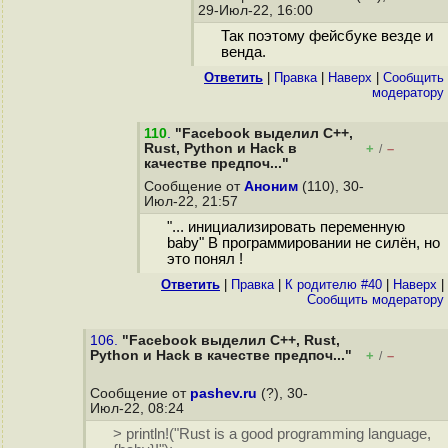
29-Июл-22, 16:00
Так поэтому фейсбуке везде и
венда.
Ответить
|
Правка
|
Наверх
|
Cообщить
модератору
110
.
"Facebook выделил C++,
Rust, Python и Hack в
+
–
/
качестве предпоч..."
Сообщение от
Аноним
(110), 30-
Июл-22, 21:57
"... инициализировать переменную
baby" В программировании не силён, но
это понял !
Ответить
|
Правка
|
К родителю #40
|
Наверх
|
Cообщить модератору
106.
"Facebook выделил C++, Rust,
Python и Hack в качестве предпоч..."
+
–
/
Сообщение от
pashev.ru
(?), 30-
Июл-22, 08:24
> println!("Rust is a good programming language,