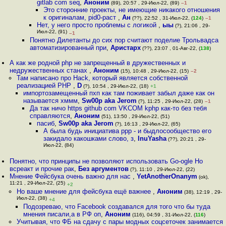
gitlab com seq
,
Аноним
(89), 20:57 , 29-Июл-22, (89)
–1
Это сторонние проекты, не имеющие никакого отношения
к оригиналам, pid0-раст
,
Ан
(??), 22:52 , 31-Июл-22, (
124
)
–1
Нет, у него просто проблемы с логикой
,
ыы
(?), 21:06 , 29-
Июл-22, (91)
–1
Понятно Дилетанты до сих пор считают поделие Трольвадса
автоматизированный при
,
Аристарх
(??), 23:07 , 01-Авг-22, (
138
)
А как же родной php не запрещенный в дружественных и
недружественных станах
,
Аноним
(15), 10:48 , 29-Июл-22, (15)
–2
Там написано про Hack, который является собственной
реализацией PHP
,
D
(?), 10:54 , 29-Июл-22, (18)
+1
импортозамещенный пхп как там поживает забыл даже как он
называется хммм
,
Sw00p aka Jerom
(?), 11:25 , 29-Июл-22, (28)
–1
Да так ничо https github com VKCOM kphp как-то без тебя
справляются
,
Аноним
(51), 13:50 , 29-Июл-22, (51)
пасиб
,
Sw00p aka Jerom
(?), 16:13 , 29-Июл-22, (65)
А была будь инициатива ppp - и быдлосообщество его
закидало какошками слово, з
,
InuYasha
(??), 20:21 , 29-
Июл-22, (84)
Понятно, что принципы не позволяют использовать Go-ogle Но
всреакт и прочие рак
,
Без аргументов
(?), 11:10 , 29-Июл-22, (22)
Мнение Фейсбука очень важно для нас
,
YetAnotherOnanym
(ok),
11:21 , 29-Июл-22, (25)
+2
Но ваше мнение для фейсбука ещё важнее
,
Аноним
(38), 12:19 , 29-
Июл-22, (38)
+4
Подозреваю, что Facebook создавался для того что бы туда
мнения писали,а в РФ оп
,
Аноним
(116), 04:59 , 31-Июл-22, (
116
)
Учитывая, что ФБ на сдачу с пары модных соцсеточек занимается