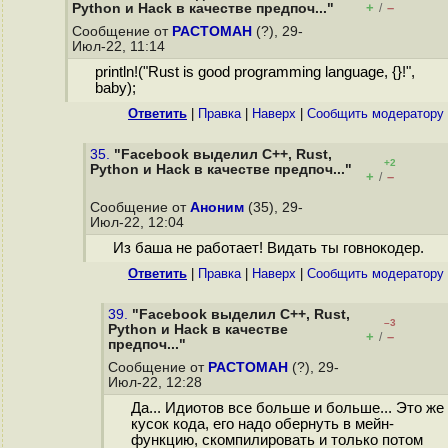
+
–
Python и Hack в качестве предпоч..."
/
Сообщение от
РАСТОМАН
(?), 29-
Июл-22, 11:14
println!("Rust is good programming language, {}!",
baby);
Ответить
|
Правка
|
Наверх
|
Cообщить модератору
35.
"Facebook выделил C++, Rust,
+2
Python и Hack в качестве предпоч..."
+
–
/
Сообщение от
Аноним
(35), 29-
Июл-22, 12:04
Из баша не работает! Видать ты гoвнокодер.
Ответить
|
Правка
|
Наверх
|
Cообщить модератору
39.
"Facebook выделил C++, Rust,
–3
Python и Hack в качестве
+
–
/
предпоч..."
Сообщение от
РАСТОМАН
(?), 29-
Июл-22, 12:28
Да... Идиотов все больше и больше... Это же
кусок кода, его надо обернуть в мейн-
функцию, скомпилировать и только потом