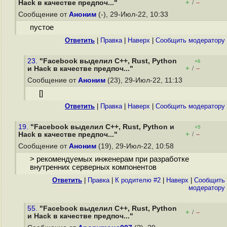
+
–
Hack в качестве предпоч..."
/
Сообщение от
Аноним
(-), 29-Июл-22, 10:33
пустое
Ответить
|
Правка
|
Наверх
|
Cообщить модератору
23.
"Facebook выделил C++, Rust, Python
+6
+
–
и Hack в качестве предпоч..."
/
Сообщение от
Аноним
(23), 29-Июл-22, 11:13
[]
Ответить
|
Правка
|
Наверх
|
Cообщить модератору
19.
"Facebook выделил C++, Rust, Python и
+5
+
–
Hack в качестве предпоч..."
/
Сообщение от
Аноним
(19), 29-Июл-22, 10:58
> рекомендуемых инженерам при разработке
внутренних серверных компонентов
Ответить
|
Правка
|
К родителю #2
|
Наверх
|
Cообщить
модератору
55.
"Facebook выделил C++, Rust, Python
+
–
/
и Hack в качестве предпоч..."