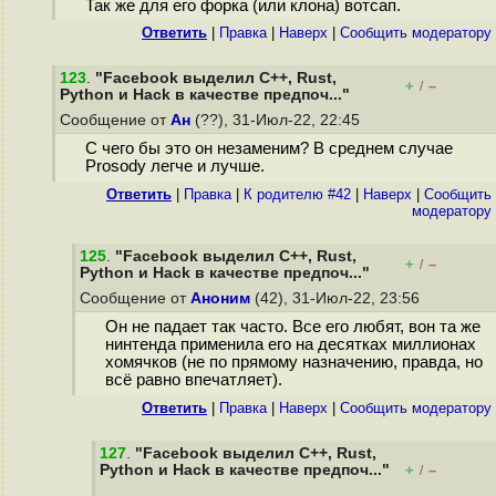
Так же для его форка (или клона) вотсап.
Ответить
|
Правка
|
Наверх
|
Cообщить модератору
123
.
"Facebook выделил C++, Rust,
+
–
/
Python и Hack в качестве предпоч..."
Сообщение от
Ан
(??), 31-Июл-22, 22:45
С чего бы это он незаменим? В среднем случае
Prosody легче и лучше.
Ответить
|
Правка
|
К родителю #42
|
Наверх
|
Cообщить
модератору
125
.
"Facebook выделил C++, Rust,
+
–
/
Python и Hack в качестве предпоч..."
Сообщение от
Аноним
(42), 31-Июл-22, 23:56
Он не падает так часто. Все его любят, вон та же
нинтенда применила его на десятках миллионах
хомячков (не по прямому назначению, правда, но
всё равно впечатляет).
Ответить
|
Правка
|
Наверх
|
Cообщить модератору
127
.
"Facebook выделил C++, Rust,
Python и Hack в качестве предпоч..."
+
–
/