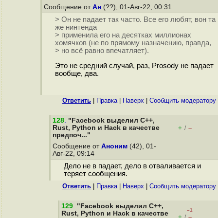
Сообщение от
Ан
(??), 01-Авг-22, 00:31
> Он не падает так часто. Все его любят, вон та
же нинтенда
> применила его на десятках миллионах
хомячков (не по прямому назначению, правда,
> но всё равно впечатляет).
Это не средний случай, раз, Prosody не падает
вообще, два.
Ответить
|
Правка
|
Наверх
|
Cообщить модератору
128
.
"Facebook выделил C++,
Rust, Python и Hack в качестве
+
–
/
предпоч..."
Сообщение от
Аноним
(42), 01-
Авг-22, 09:14
Дело не в падает, дело в отваливается и
теряет сообщения.
Ответить
|
Правка
|
Наверх
|
Cообщить модератору
129
.
"Facebook выделил C++,
–1
Rust, Python и Hack в качестве
+
–
/