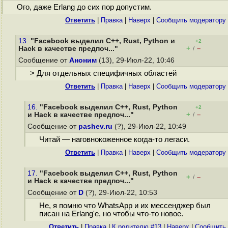
Ого, даже Erlang до сих пор допустим.
Ответить
|
Правка
|
Наверх
|
Cообщить модератору
13.
"Facebook выделил C++, Rust, Python и
+2
+
–
Hack в качестве предпоч..."
/
Сообщение от
Аноним
(13), 29-Июл-22, 10:46
> Для отдельных специфичных областей
Ответить
|
Правка
|
Наверх
|
Cообщить модератору
16.
"Facebook выделил C++, Rust, Python
+2
+
–
и Hack в качестве предпоч..."
/
Сообщение от
pashev.ru
(?), 29-Июл-22, 10:49
Читай — наговнокоженное когда-то легаси.
Ответить
|
Правка
|
Наверх
|
Cообщить модератору
17.
"Facebook выделил C++, Rust, Python
+
–
/
и Hack в качестве предпоч..."
Сообщение от
D
(?), 29-Июл-22, 10:53
Не, я помню что WhatsApp и их мессенджер был
писан на Erlang'е, но чтобы что-то новое.
Ответить
|
Правка
|
К родителю #13
|
Наверх
|
Cообщить