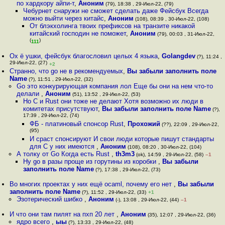
по хардкору айпи-т
,
Аноним
(79), 18:38 , 29-Июл-22, (79)
Чебурнет снаружи не сможет сделать даже Фейсбук Всегда
можно выйти через китайс
,
Аноним
(108), 08:39 , 30-Июл-22, (108)
От блэкхолинга твоих префиксов на транзите никакой
китайский господин не поможет
,
Аноним
(79), 00:03 , 31-Июл-22,
(
)
111
Ох ё ушки, фейсбук благословил целых 4 языка
,
Golangdev
(?), 11:24 ,
29-Июл-22, (27)
+2
Странно, что go не в рекомендуемых
,
Вы забыли заполнить поле
Name
(?), 11:51 , 29-Июл-22, (32)
Go это конкурирующая компания лол Еще бы они на нем что-то
делали
,
Аноним
(51), 13:52 , 29-Июл-22, (53)
Но С и Rust они тоже не делают Хотя возможно их люди в
комитетах присутствуют
,
Вы забыли заполнить поле Name
(?),
17:39 , 29-Июл-22, (74)
ФБ - платиновый спонсор Rust
,
Прохожий
(??), 22:09 , 29-Июл-22,
(95)
И сраст спонсируют И свои люди которые пишут стандарты
для C у них имеются
,
Аноним
(108), 08:20 , 30-Июл-22, (104)
А толку от Go Когда есть Rust
,
th3m3
(ok), 14:59 , 29-Июл-22, (58)
–1
Ну go в разы проще из горутины из коробки
,
Вы забыли
заполнить поле Name
(?), 17:38 , 29-Июл-22, (73)
Во многих проектах у них ещё ocaml, почему его нет
,
Вы забыли
заполнить поле Name
(?), 11:52 , 29-Июл-22, (33)
+1
Эзотерический шибко
,
Аноним
(-), 13:08 , 29-Июл-22, (44)
–1
И что они там пилят на пхп 20 лет
,
Аноним
(35), 12:07 , 29-Июл-22, (36)
ядро всего
,
ыы
(?), 13:33 , 29-Июл-22, (48)