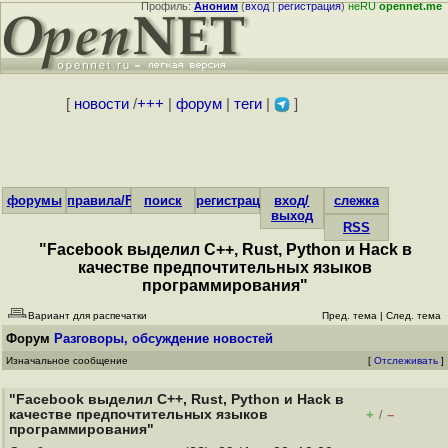
Профиль:
Аноним
(
вход
|
регистрация
)
неRU
opennet.me
[
новости
/
+++
|
форум
|
теги
|
]
форумы
правила/FAQ
поиск
регистрация
вход/
слежка
выход
RSS
"Facebook выделил C++, Rust, Python и Hack в
качестве предпочтительных языков
программирования"
Вариант для распечатки
Пред. тема
|
След. тема
Форум
Разговоры, обсуждение новостей
Изначальное сообщение
[
Отслеживать
]
"Facebook выделил C++, Rust, Python и Hack в
качестве предпочтительных языков
+
–
/
программирования"