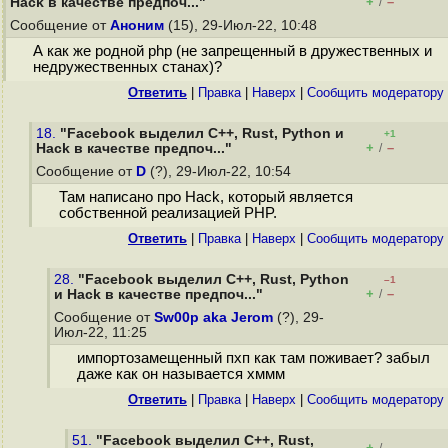
+
–
Hack в качестве предпоч..."
/
Сообщение от
Аноним
(15), 29-Июл-22, 10:48
А как же родной php (не запрещенный в дружественных и
недружественных станах)?
Ответить
|
Правка
|
Наверх
|
Cообщить модератору
18.
"Facebook выделил C++, Rust, Python и
+1
+
–
Hack в качестве предпоч..."
/
Сообщение от
D
(?), 29-Июл-22, 10:54
Там написано про Hack, который является
собственной реализацией PHP.
Ответить
|
Правка
|
Наверх
|
Cообщить модератору
28.
"Facebook выделил C++, Rust, Python
–1
+
–
и Hack в качестве предпоч..."
/
Сообщение от
Sw00p aka Jerom
(?), 29-
Июл-22, 11:25
импортозамещенный пхп как там поживает? забыл
даже как он называется хммм
Ответить
|
Правка
|
Наверх
|
Cообщить модератору
51.
"Facebook выделил C++, Rust,
+
–