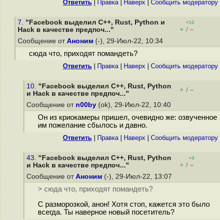
Ответить
|
Правка
|
Наверх
|
Cообщить модератору
7.
"Facebook выделил C++, Rust, Python и
+10
+
–
Hack в качестве предпоч..."
/
Сообщение от
Аноним
(-), 29-Июл-22, 10:34
сюда что, приходят помандеть?
Ответить
|
Правка
|
Наверх
|
Cообщить модератору
10.
"Facebook выделил C++, Rust, Python
+
–
/
и Hack в качестве предпоч..."
Сообщение от
n00by
(ok), 29-Июл-22, 10:40
Он из криокамеры пришел, очевидно же: озвученное
им пожелание сбылось и давно.
Ответить
|
Правка
|
Наверх
|
Cообщить модератору
43.
"Facebook выделил C++, Rust, Python
+4
+
–
и Hack в качестве предпоч..."
/
Сообщение от
Аноним
(-), 29-Июл-22, 13:07
> сюда что, приходят помандеть?
С разморозкой, анон! Хотя стоп, кажется это было
всегда. Ты наверное новый посетитель?