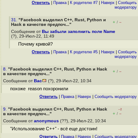
Ответить
|
Правка
|
К родителю #7
|
Наверх
|
Cообщить
модератору
31.
"Facebook выделил C++, Rust, Python и
+
–
/
Hack в качестве предпоч..."
Сообщение от
Вы забыли заполнить поле Name
(?), 29-Июл-22, 11:49
Почему кривой?
Ответить
|
Правка
|
К родителю #5
|
Наверх
|
Cообщить
модератору
8.
"Facebook выделил C++, Rust, Python и Hack
+
–
/
в качестве предпоч..."
Сообщение от
Вас
(?), 29-Июл-22, 10:34
похоже reason похоронили
Ответить
|
Правка
|
Наверх
|
Cообщить модератору
9.
"Facebook выделил C++, Rust, Python и Hack
–2
+
–
в качестве предпоч..."
/
Сообщение от
anonymous
(??), 29-Июл-22, 10:34
"Использование C++" - всё еще достоин!
Ответить
|
Правка
|
Наверх
|
Cообщить модератору