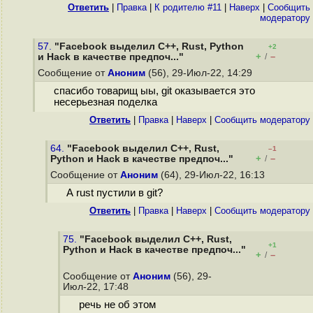
Ответить
|
Правка
|
К родителю #11
|
Наверх
|
Cообщить
модератору
57.
"Facebook выделил C++, Rust, Python
+2
+
–
и Hack в качестве предпоч..."
/
Сообщение от
Аноним
(56), 29-Июл-22, 14:29
спасибо товарищ ыы, git оказывается это
несерьезная поделка
Ответить
|
Правка
|
Наверх
|
Cообщить модератору
64.
"Facebook выделил C++, Rust,
–1
+
–
Python и Hack в качестве предпоч..."
/
Сообщение от
Аноним
(64), 29-Июл-22, 16:13
А rust пустили в git?
Ответить
|
Правка
|
Наверх
|
Cообщить модератору
75.
"Facebook выделил C++, Rust,
+1
Python и Hack в качестве предпоч..."
+
–
/
Сообщение от
Аноним
(56), 29-
Июл-22, 17:48
речь не об этом