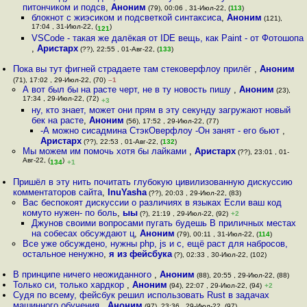
питончиком и подсв
,
Аноним
(79), 00:06 , 31-Июл-22, (
113
)
блокнот с жиэсиком и подсветкой синтаксиса
,
Аноним
(121),
17:04 , 31-Июл-22, (
)
121
VSCode - такая же далёкая от IDE вещь, как Paint - от Фотошопа
,
Аристарх
(??), 22:55 , 01-Авг-22, (
133
)
Пока вы тут фигней страдаете там стековерфлоу прилёг
,
Аноним
(71), 17:02 , 29-Июл-22, (70)
–1
А вот был бы на расте черт, не в ту новость пишу
,
Аноним
(23),
17:34 , 29-Июл-22, (72)
+3
ну, кто знает, может они прям в эту секунду загружают новый
бек на расте
,
Аноним
(56), 17:52 , 29-Июл-22, (77)
-А можно сисадмина СтэкОверфлоу -Он занят - его бьют
,
Аристарх
(??), 22:53 , 01-Авг-22, (
132
)
Мы можем им помочь хотя бы лайками
,
Аристарх
(??), 23:01 , 01-
Авг-22, (
)
134
+1
Пришёл в эту нить почитать глубокую цивилизованную дискуссию
комментаторов сайта
,
InuYasha
(??), 20:03 , 29-Июл-22, (83)
Вас беспокоят дискуссии о различиях в языках Если ваш код
комуто нужен- по боль
,
ыы
(?), 21:19 , 29-Июл-22, (92)
+2
Джунов своими вопросами пугать будешь В приличных местах
на собесах обсуждают ц
,
Аноним
(79), 00:11 , 31-Июл-22, (
114
)
Все уже обсуждено, нужны php, js и c, ещё раст для набросов,
остальное ненужно
,
я из фейсбука
(?), 02:33 , 30-Июл-22, (102)
В принципе ничего неожиданного
,
Аноним
(88), 20:55 , 29-Июл-22, (88)
Только си, только хардкор
,
Аноним
(94), 22:07 , 29-Июл-22, (94)
+2
Судя по всему, фейсбук решил использовать Rust в задачах
машинного обучения
,
Аноним
(97), 23:36 , 29-Июл-22, (97)