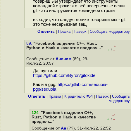
товарищ ыы утверждает что инструменты
командной строки это всё несерьезные вещи
git - это инструментов командной строки
выходит, что следуя логике товарищи ыы - git
это тоже несерьезная вещ
Ответить
|
Правка
|
Наверх
|
Cообщить модератору
89.
"Facebook выделил C++, Rust,
–1
Python и Hack в качестве предпоч..."
+
–
/
Сообщение от
Аноним
(89), 29-
Июл-22, 20:57
Да, пустили.
https://github.com/Byron/gitoxide
Как и в gpg:
https://gitlab.com/sequoia-
pgp/sequoia
Ответить
|
Правка
|
К родителю #64
|
Наверх
|
Cообщить
модератору
124
.
"Facebook выделил C++,
–1
Rust, Python и Hack в качестве
+
–
/
предпоч..."
Сообщение от
Ан
(??), 31-Июл-22, 22:52