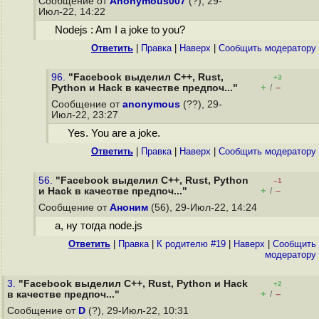
Сообщение от
Anonymous007
(?), 29-
Июл-22, 14:22
Nodejs : Am I a joke to you?
Ответить
|
Правка
|
Наверх
|
Cообщить модератору
96.
"Facebook выделил C++, Rust,
+3
+
–
Python и Hack в качестве предпоч..."
/
Сообщение от
anonymous
(??), 29-
Июл-22, 23:27
Yes. You are a joke.
Ответить
|
Правка
|
Наверх
|
Cообщить модератору
56.
"Facebook выделил C++, Rust, Python
–1
+
–
и Hack в качестве предпоч..."
/
Сообщение от
Аноним
(56), 29-Июл-22, 14:24
а, ну тогда node.js
Ответить
|
Правка
|
К родителю #19
|
Наверх
|
Cообщить
модератору
3.
"Facebook выделил C++, Rust, Python и Hack
+2
+
–
в качестве предпоч..."
/
Сообщение от
D
(?), 29-Июл-22, 10:31