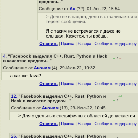
предпоч..."
Сообщение от
Ан
(??), 01-Авг-22, 15:54
> Дело не в падает, дело в отваливается и
теряет сообщения.
Я с таким не встречался и даже не
слышал. Кажется, ты врёшь.
Ответить
|
Правка
|
Наверх
|
Cообщить модератору
4.
"Facebook выделил C++, Rust, Python и Hack
+
–
/
в качестве предпоч..."
Сообщение от
Аноним
(4), 29-Июл-22, 10:32
а как же Java?
Ответить
|
Правка
|
Наверх
|
Cообщить модератору
12.
"Facebook выделил C++, Rust, Python и
+4
+
–
Hack в качестве предпоч..."
/
Сообщение от
Аноним
(13), 29-Июл-22, 10:45
> Для отдельных специфичных областей допускается
Ответить
|
Правка
|
Наверх
|
Cообщить модератору
26.
"Facebook выделил C++, Rust, Python и