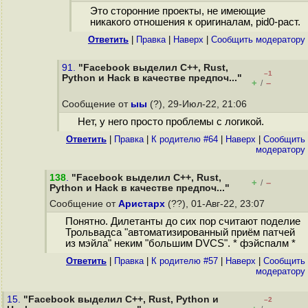
Это сторонние проекты, не имеющие
никакого отношения к оригиналам, pid0-раст.
Ответить
|
Правка
|
Наверх
|
Cообщить модератору
91.
"Facebook выделил C++, Rust,
–1
Python и Hack в качестве предпоч..."
+
–
/
Сообщение от
ыы
(?), 29-Июл-22, 21:06
Нет, у него просто проблемы с логикой.
Ответить
|
Правка
|
К родителю #64
|
Наверх
|
Cообщить
модератору
138
.
"Facebook выделил C++, Rust,
+
–
/
Python и Hack в качестве предпоч..."
Сообщение от
Аристарх
(??), 01-Авг-22, 23:07
Понятно. Дилетанты до сих пор считают поделие
Трольвадса "автоматизированный приём патчей
из мэйла" неким "большим DVCS". * фэйспалм *
Ответить
|
Правка
|
К родителю #57
|
Наверх
|
Cообщить
модератору
15.
"Facebook выделил C++, Rust, Python и
–2