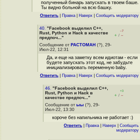
полученный бинарь запускать в твоем баше.
Ты видно больной на всю башку.
Ответить
|
Правка
|
Наверх
|
Cообщить модератору
40.
"Facebook выделил C++,
–7
Rust, Python и Hack в качестве
+
–
/
предпоч..."
Сообщение от
РАСТОМАН
(?), 29-
Июл-22, 12:31
Да, и еще на заметку всем идиотам - если
будете запускать этот код, не забудьте
инициализировать переменную baby.
Ответить
|
Правка
|
Наверх
|
Cообщить модератору
46.
"Facebook выделил C++,
+3
Rust, Python и Hack в
+
–
/
качестве предпоч..."
Сообщение от
ыы
(?), 29-
Июл-22, 13:30
короче без напильника не работает :)
Ответить
|
Правка
|
Наверх
|
Cообщить
модератору