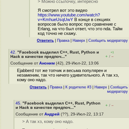
> Можно ссылочку, интересно
Я смотрел вот это видео
https://www.youtube.com/watch?
v=KmhueUsqUwY
В конце в секциях
вопросов было вопрос про сравнение с
Erlang, на что был ответ, что это nda. Тайм
код точно не скажу.
Ответить
|
Правка
|
Наверх
|
Cообщить модератору
42.
"Facebook выделил C++, Rust, Python и
+1
+
–
Hack в качестве предпоч..."
/
Сообщение от
Аноним
(42), 29-Июл-22, 13:06
Ejabberd тот же топчик и весьма популярен и
незаменим, так что ничего удивительного. А так хз,
кому оно надо.
Ответить
|
Правка
|
К родителю #3
|
Наверх
|
Cообщить
модератору
45.
"Facebook выделил C++, Rust, Python
+
–
/
и Hack в качестве предпоч..."
Сообщение от
Андрей
(??), 29-Июл-22, 13:17
> А так хз, кому оно надо.