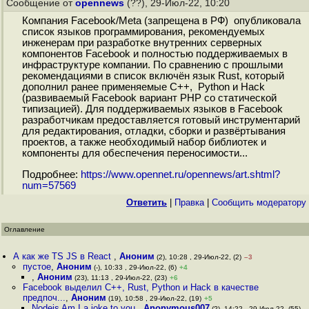
Сообщение от
opennews
(??), 29-Июл-22, 10:20
Компания Facebook/Meta (запрещена в РФ) опубликовала
список языков программирования, рекомендуемых
инженерам при разработке внутренних серверных
компонентов Facebook и полностью поддерживаемых в
инфраструктуре компании. По сравнению с прошлыми
рекомендациями в список включён язык Rust, который
дополнил ранее применяемые C++, Python и Hack
(развиваемый Facebook вариант PHP со статической
типизацией). Для поддерживаемых языков в Facebook
разработчикам предоставляется готовый инструментарий
для редактирования, отладки, сборки и развёртывания
проектов, а также необходимый набор библиотек и
компоненты для обеспечения переносимости...
Подробнее:
https://www.opennet.ru/opennews/art.shtml?
num=57569
Ответить
|
Правка
|
Cообщить модератору
Оглавление
А как же TS JS в React
,
Аноним
(2), 10:28 , 29-Июл-22, (2)
–3
пустое
,
Аноним
(-), 10:33 , 29-Июл-22, (6)
+4
,
Аноним
(23), 11:13 , 29-Июл-22, (23)
+6
Facebook выделил C++, Rust, Python и Hack в качестве
предпоч...
,
Аноним
(19), 10:58 , 29-Июл-22, (19)
+5
Nodejs Am I a joke to you
,
Anonymous007
(?), 14:22 , 29-Июл-22, (55)