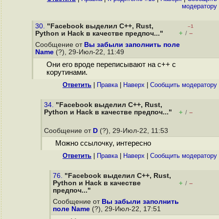
модератору
30.
"Facebook выделил C++, Rust,
–1
+
–
Python и Hack в качестве предпоч..."
/
Сообщение от
Вы забыли заполнить поле
Name
(?), 29-Июл-22, 11:49
Они его вроде переписывают на с++ с
корутинами.
Ответить
|
Правка
|
Наверх
|
Cообщить модератору
34.
"Facebook выделил C++, Rust,
Python и Hack в качестве предпоч..."
+
–
/
Сообщение от
D
(?), 29-Июл-22, 11:53
Можно ссылочку, интересно
Ответить
|
Правка
|
Наверх
|
Cообщить модератору
76.
"Facebook выделил C++, Rust,
Python и Hack в качестве
+
–
/
предпоч..."
Сообщение от
Вы забыли заполнить
поле Name
(?), 29-Июл-22, 17:51