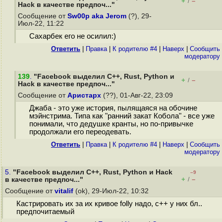
+
–
/
Hack в качестве предпоч..."
Сообщение от
Sw00p aka Jerom
(?), 29-
Июл-22, 11:22
Сахарбек его не осилил:)
Ответить
|
Правка
|
К родителю #4
|
Наверх
|
Cообщить
модератору
139
.
"Facebook выделил C++, Rust, Python и
+
–
/
Hack в качестве предпоч..."
Сообщение от
Аристарх
(??), 01-Авг-22, 23:09
Джаба - это уже история, пылящаяся на обочине
мэйнстрима. Типа как "ранний закат Кобола" - все уже
понимали, что дедушке кранты, но по-привычке
продолжали его переодевать.
Ответить
|
Правка
|
К родителю #4
|
Наверх
|
Cообщить
модератору
5.
"Facebook выделил C++, Rust, Python и Hack
–9
+
–
в качестве предпоч..."
/
Сообщение от
vitalif
(ok), 29-Июл-22, 10:32
Кастрировать их за их кривое folly надо, c++ у них бл..
предпочитаемый