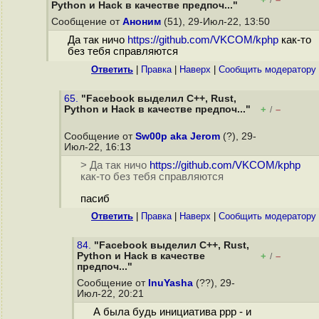
/
Python и Hack в качестве предпоч..."
Сообщение от
Аноним
(51), 29-Июл-22, 13:50
Да так ничо
https://github.com/VKCOM/kphp
как-то
без тебя справляются
Ответить
|
Правка
|
Наверх
|
Cообщить модератору
65.
"Facebook выделил C++, Rust,
Python и Hack в качестве предпоч..."
+
–
/
Сообщение от
Sw00p aka Jerom
(?), 29-
Июл-22, 16:13
> Да так ничо
https://github.com/VKCOM/kphp
как-то без тебя справляются
пасиб
Ответить
|
Правка
|
Наверх
|
Cообщить модератору
84.
"Facebook выделил C++, Rust,
Python и Hack в качестве
+
–
/
предпоч..."
Сообщение от
InuYasha
(??), 29-
Июл-22, 20:21
А была будь инициатива ppp - и