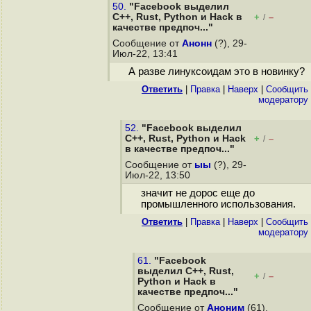
50.
"Facebook выделил
C++, Rust, Python и Hack в
+
–
/
качестве предпоч..."
Сообщение от
Анонн
(?), 29-
Июл-22, 13:41
А разве линуксоидам это в новинку?
Ответить
|
Правка
|
Наверх
|
Cообщить
модератору
52.
"Facebook выделил
C++, Rust, Python и Hack
+
–
/
в качестве предпоч..."
Сообщение от
ыы
(?), 29-
Июл-22, 13:50
значит не дорос еще до
промышленного использования.
Ответить
|
Правка
|
Наверх
|
Cообщить
модератору
61.
"Facebook
выделил C++, Rust,
+
–
/
Python и Hack в
качестве предпоч..."
Сообщение от
Аноним
(61),