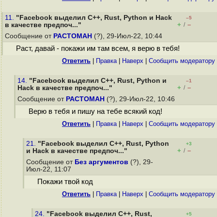
11.
"Facebook выделил C++, Rust, Python и Hack
–5
+
–
в качестве предпоч..."
/
Сообщение от
РАСТОМАН
(?), 29-Июл-22, 10:44
Раст, давай - покажи им там всем, я верю в тебя!
Ответить
|
Правка
|
Наверх
|
Cообщить модератору
14.
"Facebook выделил C++, Rust, Python и
–1
+
–
Hack в качестве предпоч..."
/
Сообщение от
РАСТОМАН
(?), 29-Июл-22, 10:46
Верю в тебя и пишу на тебе всякий код!
Ответить
|
Правка
|
Наверх
|
Cообщить модератору
21.
"Facebook выделил C++, Rust, Python
+3
+
–
и Hack в качестве предпоч..."
/
Сообщение от
Без аргументов
(?), 29-
Июл-22, 11:07
Покажи твой код
Ответить
|
Правка
|
Наверх
|
Cообщить модератору
24.
"Facebook выделил C++, Rust,
+5