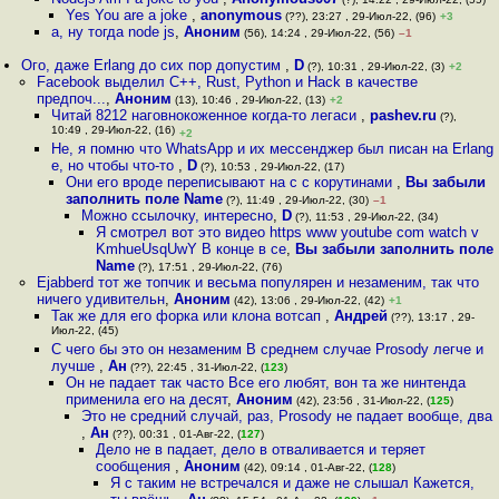
Yes You are a joke
,
anonymous
(??), 23:27 , 29-Июл-22, (96)
+3
а, ну тогда node js
,
Аноним
(56), 14:24 , 29-Июл-22, (56)
–1
Ого, даже Erlang до сих пор допустим
,
D
(?), 10:31 , 29-Июл-22, (3)
+2
Facebook выделил C++, Rust, Python и Hack в качестве
предпоч...
,
Аноним
(13), 10:46 , 29-Июл-22, (13)
+2
Читай 8212 наговнокоженное когда-то легаси
,
pashev.ru
(?),
10:49 , 29-Июл-22, (16)
+2
Не, я помню что WhatsApp и их мессенджер был писан на Erlang
е, но чтобы что-то
,
D
(?), 10:53 , 29-Июл-22, (17)
Они его вроде переписывают на с с корутинами
,
Вы забыли
заполнить поле Name
(?), 11:49 , 29-Июл-22, (30)
–1
Можно ссылочку, интересно
,
D
(?), 11:53 , 29-Июл-22, (34)
Я смотрел вот это видео https www youtube com watch v
KmhueUsqUwY В конце в се
,
Вы забыли заполнить поле
Name
(?), 17:51 , 29-Июл-22, (76)
Ejabberd тот же топчик и весьма популярен и незаменим, так что
ничего удивительн
,
Аноним
(42), 13:06 , 29-Июл-22, (42)
+1
Так же для его форка или клона вотсап
,
Андрей
(??), 13:17 , 29-
Июл-22, (45)
С чего бы это он незаменим В среднем случае Prosody легче и
лучше
,
Ан
(??), 22:45 , 31-Июл-22, (
123
)
Он не падает так часто Все его любят, вон та же нинтенда
применила его на десят
,
Аноним
(42), 23:56 , 31-Июл-22, (
125
)
Это не средний случай, раз, Prosody не падает вообще, два
,
Ан
(??), 00:31 , 01-Авг-22, (
127
)
Дело не в падает, дело в отваливается и теряет
сообщения
,
Аноним
(42), 09:14 , 01-Авг-22, (
128
)
Я с таким не встречался и даже не слышал Кажется,