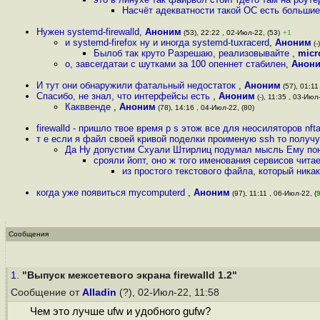
Насчёт адекватности такой ОС есть большие
Нужен systemd-firewalld
,
Аноним
(53), 22:22 , 02-Июл-22, (53)
+1
и systemd-firefox ну и иногда systemd-tuxracerd
,
Аноним
(-
Былоб так круто Разрешаю, реализовывайте
,
micr
о, завсегдатаи с шутками за 100 опеннет стабилен
,
Анон
И тут они обнаружили фатальный недостаток
,
Аноним
(57), 01:11
Спасибо, не знал, что интерфейсы есть
,
Аноним
(-), 11:35 , 03-Июл
Какввенде
,
Аноним
(78), 14:16 , 04-Июл-22, (80)
firewalld - пришло твое время p s этож все для неосиляторов nftab
т е если я файл своей кривой поделки проименую ssh то получ
Да Ну допустим Схуали Штирлиц подумал мысль Ему пон
срояли йопт, оно ж того именования сервисов читае
из простого текстового файла, который ника
когда уже появиться mycomputerd
,
Аноним
(97), 11:11 , 06-Июл-22, (
Сообщения
1.
"Выпуск межсетевого экрана firewalld 1.2"
Сообщение от
Alladin
(?), 02-Июл-22, 11:58
Чем это лучше ufw и удобного gufw?