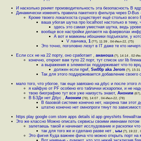
И насколько роняет производительность эта безопасность В яд
Динамически изменять правила пакетного фильтра через D-Bus -
Кроме твоего локалхоста существует ещё столько всего
ваша убогая шутка про localhost настолько в тему, 
здесь это самая уместная шутка, ведь уров
вообще все настройки делаютя на фаерволах инфр
А вот и мамкины ибэшники подъехали, у ко
V ланчика
,
1
(??), 11:39 , 04-Июл-22, (75)
Это точно, поголовно лезут в IT даже те кто ничер
Если ссх не на 22 порту, оно сработает
,
ананоша
(?), 14:14 , 02-Ию
конечно, откроет вам тупо 22 порт, тут список usr lib firewa
а выражения в элементах поддерживает что-то вроде 
должен если ngwf
,
Sw00p aka Jerom
(?), 15:31
Так для этого поддерживается добавление своего с
мало того, что убогое, так еще завязано на дбус и после этого
я кайфую от PF особено его таблички искаропки, и не надо,
твою биографию тут все уже наизусть знают
,
Аноним
(67),
В БЗДе нет Дбус
,
Аноним
(78), 14:07 , 04-Июл-22, (78)
В базовой системе конечно нет, нахрена там этот 
штатно конечно нет омнопроги тянут по зависимос
https play google com store apps details id app greyshirts firewallт
Это же классно Можно описать сервисы своими именами потом 
залетаешь такой и начинает исслудование и раскопки что
так для того же и сделано разве нет
,
ыы
(?), 19:22 ,
Это фигня Куда важнее фича что можно открыть порт на м
Вот наивные - думают, что это некий эксклюзив fire