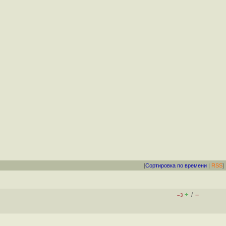
[
Сортировка по времени
|
RSS
]
+
–
/
–3