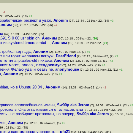
)
–3
22 , 02-Июл-22, (18)
+1
зработчикам респект и уваж
,
Anonim
(??), 15:44 , 02-Июл-22, (34)
+3
ноним
(56), 23:27 , 02-Июл-22, (56)
–2
на
(ok), 15:59 , 04-Июл-22, (85)
91 S 0 00 usr sbin ch
,
Аноним
(90), 10:18 , 05-Июл-22, (
90
)
менив systemd-timers smbd -
,
Аноним
(90), 10:20 , 05-Июл-22, (
91
)
дстройка над надс
,
Аноним
(2), 11:59 , 02-Июл-22, (2)
+9
т или горят желанием погруж
,
DeerFriend
(?), 12:17 , 02-Июл-22, (7)
+3
 то типа iptables-old пихаеш
,
Аноним
(2), 13:27 , 02-Июл-22, (12)
+3
пакет магия, ололо
,
псевдоеимус
(?), 14:23 , 02-Июл-22, (19)
+4
вления Желаю удачи юзать ne
,
anonymouse
(?), 13:25 , 02-Июл-22, (11)
+1
ю
,
Аноним
(2), 13:27 , 02-Июл-22, (13)
+1
bian, но в Ubuntu 20 04
,
Аноним
(14), 13:38 , 02-Июл-22, (14)
–1
сервисов аппликейшенов именн
,
Sw00p aka Jerom
(?), 14:51 , 02-Июл-22, (24)
+
протоколы Она отталкивается от алиасов
,
ыы
(?), 15:24 , 02-Июл-22, (29)
 есть - не разбирает протоколы, но оперир
,
Sw00p aka Jerom
(?), 15:30 , 02-И
ами
,
Аноним
(5), 12:05 , 02-Июл-22, (5)
+5
36 , 02-Июл-22, (48)
рток и наштамповал управлять,
,
pfg21
(ok), 14:56 , 04-Июл-22, (81)