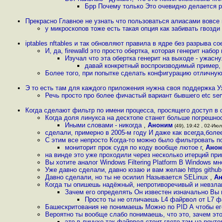
Брр Почему только Это очевидно делается ру
Прекрасно Главное не узнать что пользоваться алиасами вовсе 
у микроскопов тоже есть такая опция как забивать гвозди
iptables nftables и так обновляют правила в ядре без разрыва со
И, да, firewalld это просто обертка, которая генерит набор 
Изучал что эта обертка генерит на выходе - ужасну
давай конкретный воспроизводимый пример,
Более того, при попытке сделать конфигурацию отличную 
Э то есть там для каждого приложения нужна своя поддержка 
Речь просто про более фичастый вариант бывшего etc ser
Когда сделают фильтр по имени процесса, просящего доступ в 
Когда доля линукса на десктопе станет больше погрешнос
Иными словами - никогда
,
Аноним
(49), 19:42 , 02-Июл
сделали, примерно в 2005-м году И даже как всегда,бол
С этим все непросто Когда-то можно было фильтровать по
мониторит прок судя по коду вообще лютое г
,
Ано
на винде это уже проходили через несколько итерций пр
Вы хотите аналог Windows Filtering Platform В Windows м
Уже давно сделали, давно юзаю и вам желаю https github 
Давно сделали, но ты не осилил Называется SELinux
,
А
Когда ты опишешь надёжный, непротиворечивый и невзл
Зачем его определять Он известен изначально Вы 
Просто ты не отличаешь L4 файрвол от L7 
Башескритования не понимаешь Можно по PID А чтобы ег
Вероятно ты вообще слабо понимаешь, что это, зачем это 
это в линухе так файрвол стоит гдето там на роут