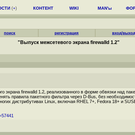
ОСТИ
(
+
)
КОНТЕНТ
WIKI
MAN'ы
ФО
поиск
регистрация
вход/выхо
"Выпуск межсетевого экрана firewalld 1.2"
крана firewalld 1.2, реализованного в форме обвязки над пакетн
ять правила пакетного фильтра через D-Bus, без необходимост
огих дистрибутивах Linux, включая RHEL 7+, Fedora 18+ и SUSE/
m=57441