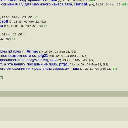
(?), 20:34 , 04-Июл-22, (
88
)
 сомнения Ну для мамкиного хакера така
,
BorichL
(ok), 21:07 , 04-Июл-22, (
89
)
), 23:04 , 02-Июл-22, (55)
+2
osoft
(?), 13:39 , 03-Июл-22, (62)
им
(67), 19:09 , 03-Июл-22, (70)
+2
 , 03-Июл-22, (57)
-22, (60)
+3
les iptables n
,
Annno
(?), 16:09 , 03-Июл-22, (65)
у все возможности ss
,
pfg21
(ok), 12:09 , 04-Июл-22, (76)
равилось и он подумал ещ
,
ыы
(?), 13:22 , 04-Июл-22, (77)
т, а эта вещчъ гвоздями не приб
,
pfg21
(ok), 14:59 , 04-Июл-22, (82)
кого отношения ни к реальным сервисам,
,
ыы
(?), 20:31 , 04-Июл-22, (
87
)
97
)