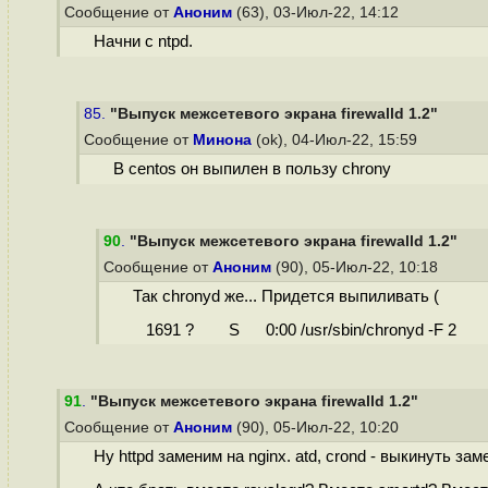
Сообщение от
Аноним
(63), 03-Июл-22, 14:12
Начни с ntpd.
85.
"Выпуск межсетевого экрана firewalld 1.2"
Сообщение от
Минона
(ok), 04-Июл-22, 15:59
В centos он выпилен в пользу chrony
90
.
"Выпуск межсетевого экрана firewalld 1.2"
Сообщение от
Аноним
(90), 05-Июл-22, 10:18
Так chronyd же... Придется выпиливать (
1691 ? S 0:00 /usr/sbin/chronyd -F 2
91
.
"Выпуск межсетевого экрана firewalld 1.2"
Сообщение от
Аноним
(90), 05-Июл-22, 10:20
Ну httpd заменим на nginx. atd, crond - выкинуть з