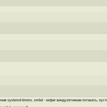
аменив systemd-timers. smbd - нефиг виндузятникам потакать, пу