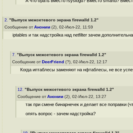
А что брать вместо rsyslogd? Вместо smartd? Вмест
2.
"Выпуск межсетевого экрана firewalld 1.2"
Сообщение от
Аноним
(2), 02-Июл-22, 11:59
iptables и так надстройка над netfilter зачем дополнитель
7.
"Выпуск межсетевого экрана firewalld 1.2"
Сообщение от
DeerFriend
(?), 02-Июл-22, 12:17
Когда иптаблесы заменяют на нфтаблесы, не все успе
12.
"Выпуск межсетевого экрана firewalld 1.2"
Сообщение от
Аноним
(2), 02-Июл-22, 13:27
так при смене бинарнечек и делает все поправки (ч
опять вопрос - зачем надстройка?