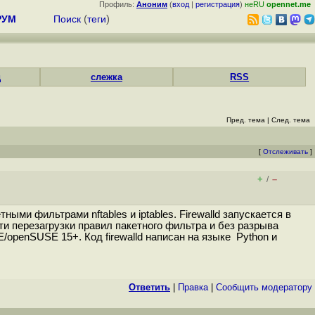
Профиль:
Аноним
(
вход
|
регистрация
)
неRU
opennet.me
РУМ
Поиск
(
теги
)
д
слежка
RSS
Пред. тема
|
След. тема
[
Отслеживать
]
+
–
/
ыми фильтрами nftables и iptables. Firewalld запускается в
и перезагрузки правил пакетного фильтра и без разрыва
openSUSE 15+. Код firewalld написан на языке Python и
Ответить
|
Правка
|
Cообщить модератору