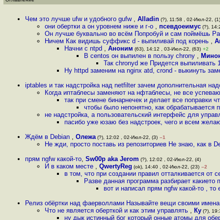
Чем это лучше ufw и удобного gufw
,
Alladin
(?), 11:58 , 02-Июл-22, (1
они обертки а он уровнем ниже и г-о
,
псевдоеимус
(?), 14:
Он лучше буквально во всём Попробуй и сам поймёшь Ра
Ничем Как видишь суффикс d - выпиливай под корень
,
А
Начни с ntpd
,
Аноним
(63), 14:12 , 03-Июл-22, (63)
+2
В centos он выпилен в пользу chrony
,
Мино
Так chronyd же Придется выпиливать 16
Ну httpd заменим на nginx atd, crond - выкинуть за
iptables и так надстройка над netfilter зачем дополнительная на
Когда иптаблесы заменяют на нфтаблесы, не все успеваю
так при смене бинарнечек и делает все поправки что
чтобы было непонятно, как обрабатывается 
не надстройка, а пользовательский интерфейс для упра
пасибо уже юзаю без надстроек, чего и всем жела
Ждём в Debian
,
Олежа
(?), 12:02 , 02-Июл-22, (3)
–1
Не жди, просто поставь из репозиториев Не знаю, как в De
прям ngfw какой-то
,
Sw00p aka Jerom
(?), 12:02 , 02-Июл-22, (4)
И в каком месте
,
QwertyReg
(ok), 14:40 , 02-Июл-22, (23)
–2
в том, что при создании правил отталкивается от 
Разве данная программа разбирает какието 
вот и написал прям ngfw какой-то , то
Релиз обёртки над фаерволлами Называйте вещи своими имен
Что не является оберткой и как этим управлять
,
Ку
(?), 19:
ну дык истинный бог который онные атомы для обе