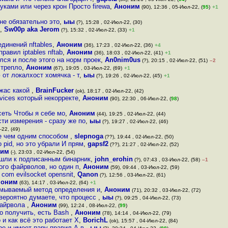
ками или через крон Просто firewa
,
Аноним
(90), 12:36 , 05-Июл-22, (
95
)
+1
не обязательно это
,
ыы
(?), 15:28 , 02-Июл-22, (30)
,
Sw00p aka Jerom
(?), 15:32 , 02-Июл-22, (33)
+1
единений nftables
,
Аноним
(36), 17:23 , 02-Июл-22, (36)
+4
правил iptables nftab
,
Аноним
(36), 18:03 , 02-Июл-22, (41)
+1
лся и после этого на норм проек
,
An0nim0us
(?), 20:15 , 02-Июл-22, (51)
–2
 трепло
,
Аноним
(67), 19:05 , 03-Июл-22, (69)
+1
от локалхост хомячка - т
,
ыы
(?), 19:26 , 02-Июл-22, (45)
+1
Ужас какой
,
BrainFucker
(ok), 18:17 , 02-Июл-22, (42)
vices который некорректе
,
Аноним
(90), 22:30 , 06-Июл-22, (
98
)
сеть Чтобы я себе мо
,
Аноним
(44), 19:25 , 02-Июл-22, (44)
ти измерения - сразу же по
,
ыы
(?), 19:27 , 02-Июл-22, (46)
-22, (49)
ее чем одним способом
,
slepnoga
(??), 19:44 , 02-Июл-22, (50)
 pid, но это убрали И прям
,
gapsf2
(??), 21:27 , 02-Июл-22, (52)
ним
(-), 23:03 , 02-Июл-22, (54)
ишли к подписанным бинарник
,
john_erohin
(?), 07:43 , 03-Июл-22, (58)
–1
ного файрволов, но один п
,
Аноним
(59), 09:44 , 03-Июл-22, (59)
com evilsocket opensnit
,
Qanon
(?), 12:56 , 03-Июл-22, (61)
ноним
(63), 14:17 , 03-Июл-22, (64)
+1
амываемый метод определения и
,
Аноним
(71), 20:32 , 03-Июл-22, (72)
вероятно думаете, что процесс
,
ыы
(?), 09:25 , 04-Июл-22, (73)
файрвола
,
Аноним
(99), 12:24 , 08-Июл-22, (
99
)
о получить, есть Bash
,
Аноним
(78), 14:14 , 04-Июл-22, (79)
и как всё это работает Х
,
BorichL
(ok), 15:57 , 04-Июл-22, (84)
ере и имеет пару правил А в
,
ыы