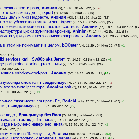
ре безопасности роня
,
Аноним
(9), 13:16 , 02-Июл-22, (9)
–5
 это так важно для с
,
ixpert
(?), 13:56 , 02-Июл-22, (15)
 8212 целый мир Подрасте
,
Аноним
(63), 14:32 , 02-Июл-22, (22)
что это убожество только и зап
,
ixpert
(?), 15:16 , 02-Июл-22, (27)
ень комментаторов ей полностью соответс
,
Аноним
(67), 18:59 , 03-Июл-22, (6
аструктуры циски жуниперы брокейд
,
Aninim
(?), 17:44 , 02-Июл-22, (38)
торых внутри домашнего ланчика фаерволлы
,
Аноним
(71), 20:29 , 03-Июл-22, 
та в этом не понимает и в целом
,
bOOster
(ok), 11:29 , 04-Июл-22, (74)
+1
л-22, (16)
lld services xml
,
Sw00p aka Jerom
(?), 14:57 , 02-Июл-22, (25)
+1
port protocol select proto f
,
ыы
(?), 15:13 , 02-Июл-22, (26)
 , 02-Июл-22, (32)
ервиса sshd-my-cool-port
,
Аноним
(90), 10:22 , 05-Июл-22, (
92
)
 линуксоиды смеются
,
псевдоеимус
(?), 14:14 , 02-Июл-22, (17)
–1
 что то типа ipset горо
,
Anonimussh
(?), 17:48 , 02-Июл-22, (39)
 19:00 , 03-Июл-22, (68)
+1
дерибас Уязвимости собирать Ес
,
BorichL
(ok), 15:52 , 04-Июл-22, (83)
+1
тям
,
псевдоеимус
(?), 19:27 , 05-Июл-22, (
96
)
акое надо
,
Брандмауэр без Root
(?), 14:30 , 02-Июл-22, (21)
выдавать команды fire
,
ыы
(?), 15:21 , 02-Июл-22, (28)
 и где накручено наверчено
,
нига
(?), 17:49 , 02-Июл-22, (40)
+1
 02-Июл-22, (43)
инуту или на 10 минут, ти
,
Аноним
(90), 10:24 , 05-Июл-22, (
93
)
walld и что только благодаря f
,
gapsf2
(ok), 11:26 , 05-Июл-22, (
94
)