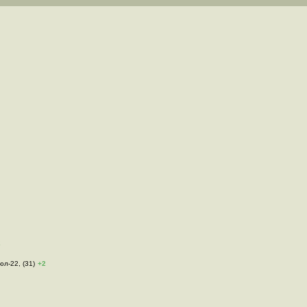
2
юл-22, (31)
+2