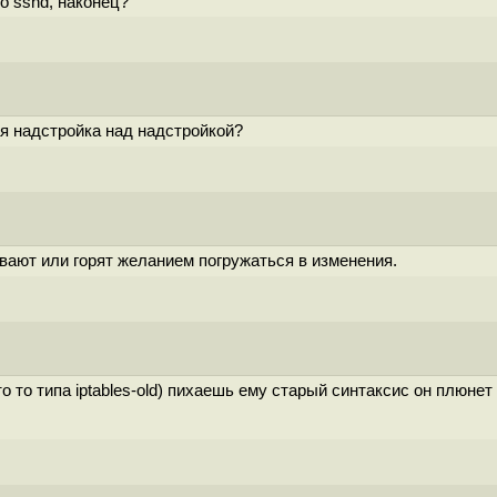
о sshd, наконец?
ная надстройка над надстройкой?
вают или горят желанием погружаться в изменения.
то то типа iptables-old) пихаешь ему старый синтаксис он плюне