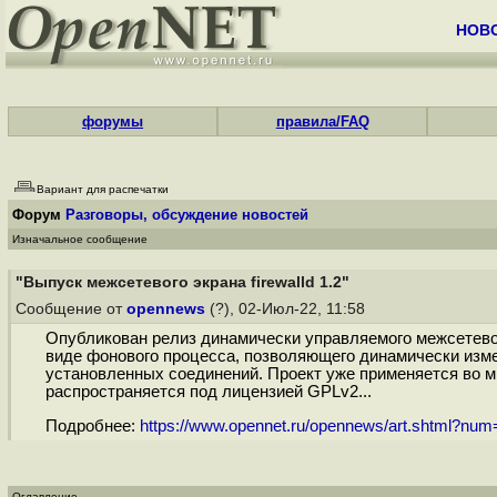
НОВ
форумы
правила/FAQ
Вариант для распечатки
Форум
Разговоры, обсуждение новостей
Изначальное сообщение
"Выпуск межсетевого экрана firewalld 1.2"
Сообщение от
opennews
(?), 02-Июл-22, 11:58
Опубликован релиз динамически управляемого межсетевого э
виде фонового процесса, позволяющего динамически измен
установленных соединений. Проект уже применяется во мн
распространяется под лицензией GPLv2...
Подробнее:
https://www.opennet.ru/opennews/art.shtml?nu
Оглавление