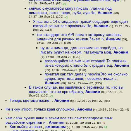
14:10 , 29-Июн-22, (93)
+5
сейчас смузихлебы могут писать плагины под
вимскрипт, питон, перл, руби, луа Че
,
Аноним
(69),
14:37 , 29-Июн-22, (105)
+3
У нас есть 14 стандартов, давай создадим еще один
который решит все проблемы Чо
,
Аноним
(1), 15:24 , 29-
Июн-22, (114)
так стандарт это API вима к которому сделаны
биндинги для разных языков Зачем б
,
Аноним
(69),
15:41 , 29-Июн-22, (119)
ну для вима да, для неовима не подойдет, но
писать будут на новом, патамушта мод
,
Аноним
(1), 16:00 , 29-Июн-22, (120)
возвращайся на вим и не страдай Те плагины,
из-за которых стоило бы страдать ещ
,
Аноним
(69), 16:32 , 29-Июн-22, (128)
почитал как там дела у neovimЭто же сколько
существует плагинов, несовместимых с
,
Аноним
(69), 16:52 , 29-Июн-22, (135)
В таком случае, вы ошиблись с термином То, что вы
называете, это не про обратну
,
Аноним
(83), 15:01 , 29-
Июн-22, (106)
+3
Теперь цветами пахнет
,
Аноним
(54), 12:20 , 29-Июн-22, (54)
Не вижу inkpot, только крап сплошной
,
Аноним
(4), 10:24 , 29-Июн-22, (4)
–1
чем сабж лучше нано и зачем все эти свистоперделки язык
разработки скриптов и
,
Аноним
(5), 10:28 , 29-Июн-22, (5)
–6
Как выйти из нано
,
омномном
(?), 10:30 , 29-Июн-22, (8)
+4