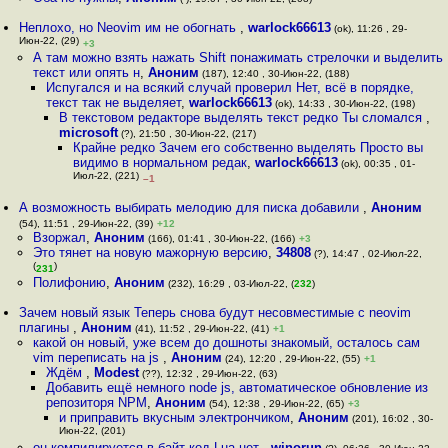
Неплохо, но Neovim им не обогнать
,
warlock66613
(ok), 11:26 , 29-
Июн-22, (29)
+3
А там можно взять нажать Shift понажимать стрелочки и выделить
текст или опять н
,
Аноним
(187), 12:40 , 30-Июн-22, (188)
Испугался и на всякий случай проверил Нет, всё в порядке,
текст так не выделяет
,
warlock66613
(ok), 14:33 , 30-Июн-22, (198)
В текстовом редакторе выделять текст редко Ты сломался
,
microsoft
(?), 21:50 , 30-Июн-22, (217)
Крайне редко Зачем его собственно выделять Просто вы
видимо в нормальном редак
,
warlock66613
(ok), 00:35 , 01-
Июл-22, (221)
–1
А возможность выбирать мелодию для писка добавили
,
Аноним
(54), 11:51 , 29-Июн-22, (39)
+12
Взоржал
,
Аноним
(166), 01:41 , 30-Июн-22, (166)
+3
Это тянет на новую мажорную версию
,
34808
(?), 14:47 , 02-Июл-22,
(
)
231
Полифонию
,
Аноним
(232), 16:29 , 03-Июл-22, (
232
)
Зачем новый язык Теперь снова будут несовместимые с neovim
плагины
,
Аноним
(41), 11:52 , 29-Июн-22, (41)
+1
какой он новый, уже всем до дошноты знакомый, осталось сам
vim переписать на js
,
Аноним
(24), 12:20 , 29-Июн-22, (55)
+1
Ждём
,
Modest
(??), 12:32 , 29-Июн-22, (63)
Добавить ещё немного node js, автоматическое обновление из
репозиторя NPM
,
Аноним
(54), 12:38 , 29-Июн-22, (65)
+3
и приправить вкусным электрончиком
,
Аноним
(201), 16:02 , 30-
Июн-22, (201)
он компилируется в байт код Lua нет
,
winorun