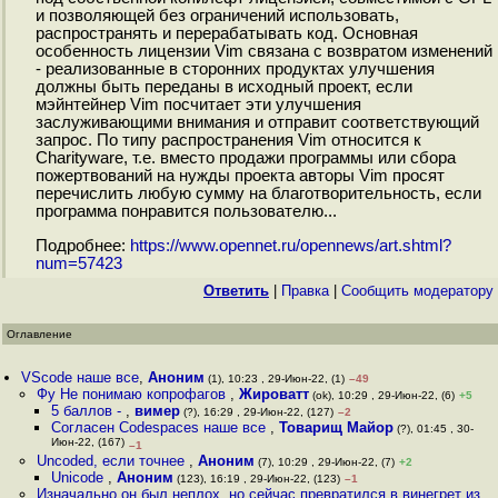
и позволяющей без ограничений использовать,
распространять и перерабатывать код. Основная
особенность лицензии Vim связана с возвратом изменений
- реализованные в сторонних продуктах улучшения
должны быть переданы в исходный проект, если
мэйнтейнер Vim посчитает эти улучшения
заслуживающими внимания и отправит соответствующий
запрос. По типу распространения Vim относится к
Сharityware, т.е. вместо продажи программы или сбора
пожертвований на нужды проекта авторы Vim просят
перечислить любую сумму на благотворительность, если
программа понравится пользователю...
Подробнее:
https://www.opennet.ru/opennews/art.shtml?
num=57423
Ответить
|
Правка
|
Cообщить модератору
Оглавление
VScode наше все
,
Аноним
(1), 10:23 , 29-Июн-22, (1)
–49
Фу Не понимаю копрофагов
,
Жироватт
(ok), 10:29 , 29-Июн-22, (6)
+5
5 баллов -
,
вимер
(?), 16:29 , 29-Июн-22, (127)
–2
Согласен Codespaces наше все
,
Товарищ Майор
(?), 01:45 , 30-
Июн-22, (167)
–1
Uncoded, если точнее
,
Аноним
(7), 10:29 , 29-Июн-22, (7)
+2
Unicode
,
Аноним
(123), 16:19 , 29-Июн-22, (123)
–1
Изначально он был неплох, но сейчас превратился в винегрет из