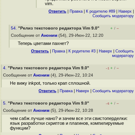
vim.
Ответить
|
Правка
|
К родителю #89
|
Наверх
|
Cообщить модератору
54.
"Релиз текстового редактора Vim 9.0"
+
–
/
Сообщение от
Аноним
(54), 29-Июн-22, 12:20
Теперь цветами пахнет?
Ответить
|
Правка
|
К родителю #3
|
Наверх
|
Cообщить
модератору
4.
"Релиз текстового редактора Vim 9.0"
+
–
/
–1
Сообщение от
Аноним
(4), 29-Июн-22, 10:24
Не вижу inkpot, только крап сплошной.
Ответить
|
Правка
|
Наверх
|
Cообщить модератору
5.
"Релиз текстового редактора Vim 9.0"
+
–
/
–6
Сообщение от
Аноним
(5), 29-Июн-22, 10:28
чем сабж лучше нано? и зачем все эти свистоперделки:
язык разработки скриптов и плагинов, компилируемые
функции?