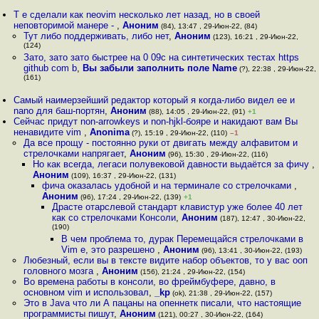
Т е сделали как neovim несколько лет назад, но в своей
неповторимой манере -
,
Аноним
(84), 13:47 , 29-Июн-22, (84)
Тут либо поддерживать, либо нет
,
Аноним
(123), 16:21 , 29-Июн-22,
(124)
Зато, зато зато быстрее на 0 09с на синтетических тестах https
github com b
,
Вы забыли заполнить поле Name
(?), 22:38 , 29-Июн-22,
(161)
Самый наимерзейший редактор который я когда-либо видел ee и
nano для баш-портян
,
Аноним
(88), 14:05 , 29-Июн-22, (91)
+1
Сейчас придут non-arrowkeys и non-hjkl-бояре и накидают вам Вы
ненавидите vim
,
Anonima
(?), 15:19 , 29-Июн-22, (110)
–1
Да все прощу - постоянно руки от двигать между алфавитом и
стрелочками напрягает
,
Аноним
(96), 15:30 , 29-Июн-22, (116)
Но как всегда, легаси полувековой давности выдаётся за фичу
,
Аноним
(109), 16:37 , 29-Июн-22, (131)
фича оказалась удобной и на терминале со стрелочками
,
Аноним
(96), 17:24 , 29-Июн-22, (139)
+1
Драсте отарслевой стандарт клавистур уже более 40 лет
как со стрелочками Консоли
,
Аноним
(187), 12:47 , 30-Июн-22,
(190)
В чем проблема то, дурак Перемещайся стрелочками в
Vim е, это разрешено
,
Аноним
(96), 13:41 , 30-Июн-22, (193)
Любезный, если вы в тексте видите набор объектов, то у вас ооп
головного мозга
,
Аноним
(156), 21:24 , 29-Июн-22, (154)
Во времена работы в консоли, во фреймбуфере, давно, в
основном vim и использовал
,
_kp
(ok), 21:38 , 29-Июн-22, (157)
Это в Java что ли А пацаны на опеннетк писали, что настоящие
программисты пишут
,
Аноним
(121), 00:27 , 30-Июн-22, (164)