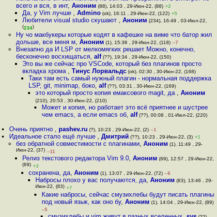
всего и вся, в инт
,
Аноним
(88), 14:03 , 29-Июн-22, (88)
+2
Да, у Vim лучше
,
Admino
(ok), 16:11 , 29-Июн-22, (122)
+5
Любители visual studio скушают
,
Аноним
(234), 16:49 , 03-Июл-22,
(
)
234
Ну чо макбукеры которые кодят в кафешке на виме что батор жил
дольше, все меня м
,
Аноним
(1), 15:38 , 29-Июн-22, (118)
–7
Внезапно да И LSP от мелкомягких решает Можно, конечно,
бесконечно восхищаться
,
alf
(??), 19:34 , 29-Июн-22, (150)
Это вы же сейчас про VSCode, который без плагинов просто
вкладка хрома
,
Тинус Лорвальдс
(ok), 02:30 , 30-Июн-22, (168)
Таки там есть самый нужный плагин - нормальная поддержка
LSP, git, minimap, боко
,
alf
(??), 03:31 , 30-Июн-22, (169)
это который просто копия емаксового magit, да
,
Аноним
(210), 20:53 , 30-Июн-22, (210)
Может и копия, но работает это всё приятнее и шустрее
чем emacs, а если emacs об
,
alf
(??), 00:08 , 01-Июл-22, (220)
Очень приятно
,
pashev.ru
(?), 10:23 , 29-Июн-22, (2)
–1
Идеальное стало ещё лучше
,
Дмитрий
(??), 10:23 , 29-Июн-22, (3)
+1
без обратной совместимости с плагинами
,
Аноним
(1), 11:49 , 29-
Июн-22, (37)
–11
Релиз текстового редактора Vim 9.0
,
Аноним
(69), 12:57 , 29-Июн-22,
(69)
+3
сохранена, да
,
Аноним
(1), 13:07 , 29-Июн-22, (72)
–6
Набросы плохо у вас получаются, да
,
Аноним
(83), 13:46 , 29-
Июн-22, (83)
+7
Какие набросы, сейчас смузихлебы будут писать плагины
под новый язык, как оно бу
,
Аноним
(1), 14:04 , 29-Июн-22, (89)
–5
смузихлебы и vim живут в разных вселенных
,
sys
(??),