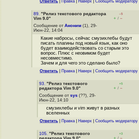
Ответить
|
Правка
|
Наверх
|
Cообщить модератору
89.
"Релиз текстового редактора
–5
+
–
Vim 9.0"
/
Сообщение от
Аноним
(1), 29-
Июн-22, 14:04
Какие набросы, сейчас смузихлебы будут
писать плагины под новый язык, как оно
будет взаимодействовать со старым это
вопрос. Плюс с неовимом будет
несовместимо.
Зачем и для чего это сделано было?
Ответить
|
Правка
|
Наверх
|
Cообщить модератору
93.
"Релиз текстового
+5
+
–
редактора Vim 9.0"
/
Сообщение от
sys
(??), 29-
Июн-22, 14:10
смузихлебы и vim живут в разных
вселенных
Ответить
|
Правка
|
Наверх
|
Cообщить модератору
105.
"Релиз текстового
+3
+
–
редактора Vim 9.0"
/