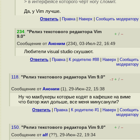
> в интерфейсе которого чёрт ногу сломит.
Да, у Vim лучше.
Ответить
|
Правка
|
Наверх
|
Cообщить модератору
234
.
"Релиз текстового редактора Vim
+
–
/
9.0"
Сообщение от
Аноним
(234), 03-Июл-22, 16:49
Любители visual studio скушают.
Ответить
|
Правка
|
К родителю #88
|
Наверх
|
Cообщить
модератору
118.
"Релиз текстового редактора Vim 9.0"
+
–
/
–7
Сообщение от
Аноним
(1), 29-Июн-22, 15:38
Ну чо макбукеры которые кодят в кафешке на виме
что батор жил дольше, все меня минусанули?
Ответить
|
Правка
|
К родителю #1
|
Наверх
|
Cообщить
модератору
150.
"Релиз текстового редактора Vim 9.0"
+
–
/
Сообщение от
alf
(??), 29-Июн-22, 19:34