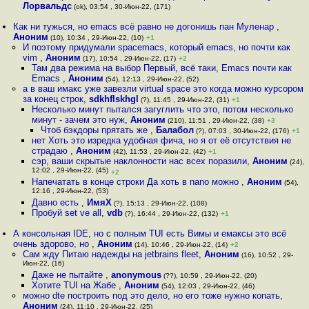
Лорвальдс
(ok), 03:54 , 30-Июн-22, (171)
Как ни тужься, но emacs всё равно не догонишь пан Муленар
,
Аноним
(10), 10:34 , 29-Июн-22, (10)
+1
И поэтому придумали spacemacs, который emacs, но почти как
vim
,
Аноним
(17), 10:54 , 29-Июн-22, (17)
+2
Там два режима на выбор Первый, всё таки, Emacs почти как
Emacs
,
Аноним
(54), 12:13 , 29-Июн-22, (52)
а в ваш имакс уже завезли virtual space это когда можно курсором
за конец строк
,
sdkhflskhgl
(?), 11:45 , 29-Июн-22, (31)
+1
Несколько минут пытался загуглить что это, потом несколько
минут - зачем это нуж
,
Аноним
(210), 11:51 , 29-Июн-22, (38)
+3
Чтоб бэкдоры прятать же
,
Балабол
(?), 07:03 , 30-Июн-22, (176)
+1
нет Хоть это изредка удобная фича, но я от её отсутствия не
страдаю
,
Аноним
(42), 11:53 , 29-Июн-22, (42)
+1
сэр, ваши скрытые наклонности нас всех поразили
,
Аноним
(24),
12:02 , 29-Июн-22, (45)
+2
Напечатать в конце строки Да хоть в nano можно
,
Аноним
(54),
12:16 , 29-Июн-22, (53)
Давно есть
,
ИмяХ
(?), 15:13 , 29-Июн-22, (108)
Пробуй set ve all
,
vdb
(?), 16:44 , 29-Июн-22, (132)
+1
А консольная IDE, но с полным TUI есть Вимы и емаксы это всё
очень здорово, но
,
Аноним
(14), 10:46 , 29-Июн-22, (14)
+2
Сам жду Питаю надежды на jetbrains fleet
,
Аноним
(16), 10:52 , 29-
Июн-22, (16)
Даже не пытайте
,
anonymous
(??), 10:59 , 29-Июн-22, (20)
Хотите TUI на Жабе
,
Аноним
(54), 12:03 , 29-Июн-22, (46)
можно dte построить под это дело, но его тоже нужно копать
,
Аноним
(24), 11:10 , 29-Июн-22, (25)