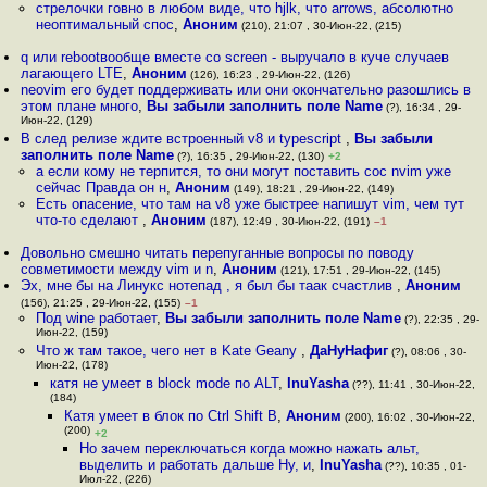
стрелочки говно в любом виде, что hjlk, что arrows, абсолютно
неоптимальный спос
,
Аноним
(210), 21:07 , 30-Июн-22, (215)
q или rebootвообще вместе со screen - выручало в куче случаев
лагающего LTE
,
Аноним
(126), 16:23 , 29-Июн-22, (126)
neovim его будет поддерживать или они окончательно разошлись в
этом плане много
,
Вы забыли заполнить поле Name
(?), 16:34 , 29-
Июн-22, (129)
В след релизе ждите встроенный v8 и typescript
,
Вы забыли
заполнить поле Name
(?), 16:35 , 29-Июн-22, (130)
+2
а если кому не терпится, то они могут поставить coc nvim уже
сейчас Правда он н
,
Аноним
(149), 18:21 , 29-Июн-22, (149)
Есть опасение, что там на v8 уже быстрее напишут vim, чем тут
что-то сделают
,
Аноним
(187), 12:49 , 30-Июн-22, (191)
–1
Довольно смешно читать перепуганные вопросы по поводу
совметимости между vim и n
,
Аноним
(121), 17:51 , 29-Июн-22, (145)
Эх, мне бы на Линукс нотепад , я был бы таак счастлив
,
Аноним
(156), 21:25 , 29-Июн-22, (155)
–1
Под wine работает
,
Вы забыли заполнить поле Name
(?), 22:35 , 29-
Июн-22, (159)
Что ж там такое, чего нет в Kate Geany
,
ДаНуНафиг
(?), 08:06 , 30-
Июн-22, (178)
катя не умеет в block mode по ALT
,
InuYasha
(??), 11:41 , 30-Июн-22,
(184)
Катя умеет в блок по Ctrl Shift B
,
Аноним
(200), 16:02 , 30-Июн-22,
(200)
+2
Но зачем переключаться когда можно нажать альт,
выделить и работать дальше Ну, и
,
InuYasha
(??), 10:35 , 01-
Июл-22, (226)