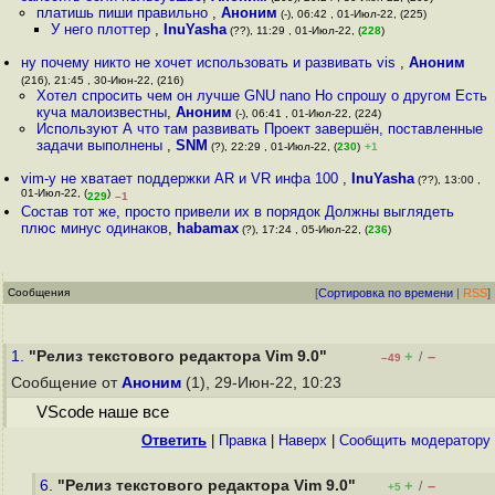
платишь пиши правильно
,
Аноним
(-), 06:42 , 01-Июл-22, (225)
У него плоттер
,
InuYasha
(??), 11:29 , 01-Июл-22, (
228
)
ну почему никто не хочет использовать и развивать vis
,
Аноним
(216), 21:45 , 30-Июн-22, (216)
Хотел спросить чем он лучше GNU nano Но спрошу о другом Есть
куча малоизвестны
,
Аноним
(-), 06:41 , 01-Июл-22, (224)
Используют А что там развивать Проект завершён, поставленные
задачи выполнены
,
SNM
(?), 22:29 , 01-Июл-22, (
230
)
+1
vim-у не хватает поддержки AR и VR инфа 100
,
InuYasha
(??), 13:00 ,
01-Июл-22, (
)
229
–1
Состав тот же, просто привели их в порядок Должны выглядеть
плюс минус одинаков
,
habamax
(?), 17:24 , 05-Июл-22, (
236
)
Сообщения
[
Сортировка по времени
|
RSS
]
1.
"Релиз текстового редактора Vim 9.0"
+
–
/
–49
Сообщение от
Аноним
(1), 29-Июн-22, 10:23
VScode наше все
Ответить
|
Правка
|
Наверх
|
Cообщить модератору
6.
"Релиз текстового редактора Vim 9.0"
+
–
/
+5