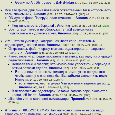
Geany по Alt Shift умеет
,
ДаНуНафиг
(?), 04:01 , 01-Июл-22, (223)
Все это фигня Для линя появился божественный far в котором есть
всем знакомый ч
,
Аноним
(160), 22:37 , 29-Июн-22, (160)
–4
DN лучше фара Парируй, если сможешь
,
Аноним
(121), 00:29 , 30-
Июн-22, (165)
+1
Под линукс есть сборка url
,
Аноним
(234), 16:31 , 03-Июл-22, (
233
)
Вот только что-то я не обнаружил в far2l возможность
подключаться к другому комп
,
Аноним
(200), 16:23 , 30-Июн-22, (203)
vim -- это то уйобище, которое называет себя _текстовым
редактором_, но при откр
,
Аноним
(180), 10:03 , 30-Июн-22, (180)
–4
Открываешь файл и сразу можешь редактировать, например,
нажать x
,
Аноним
(96), 10:38 , 30-Июн-22, (181)
+2
Кто-то перепутал редактирование и вставку, как одну из операций
редактирования
,
Аноним
(94), 12:11 , 30-Июн-22, (185)
+2
Человек тебе и говорит, что можно еще упростить и переход в
режим вставки сделат
,
Аноним
(187), 12:50 , 30-Июн-22, (192)
Есть инение что режим команд в виме нужен не для того
чтобы васяну с опеннета бы
,
Вы забыли заполнить поле
Name
(?), 14:10 , 30-Июн-22, (195)
+3
есть мнение, что ты дурак Vim появился задолго до putty
,
Аноним
(96), 16:21 , 30-Июн-22, (202)
В человеческих редакторах Вставка Замена переключаются
клавишей Insert
,
Аноним
(200), 16:54 , 30-Июн-22, (205)
alias vim vim -c startinsert ниблагадари
,
Пряникё
(?), 18:39 , 30-Июн-22,
(206)
+2
Что значит ЛЮБУЮ СУММУ Там написано сколько евров надо
заносить если пользуешьс
,
Аноним
(209), 20:24 , 30-Июн-22, (209)