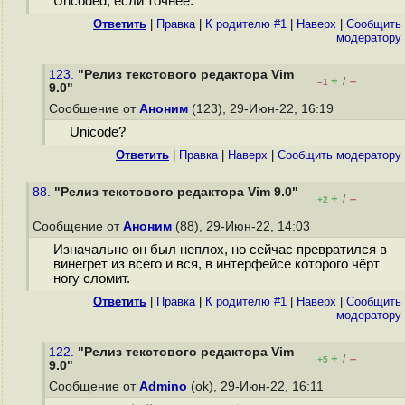
Uncoded, если точнее.
Ответить
|
Правка
|
К родителю #1
|
Наверх
|
Cообщить
модератору
123.
"Релиз текстового редактора Vim
+
–
/
–1
9.0"
Сообщение от
Аноним
(123), 29-Июн-22, 16:19
Unicode?
Ответить
|
Правка
|
Наверх
|
Cообщить модератору
88.
"Релиз текстового редактора Vim 9.0"
+
–
/
+2
Сообщение от
Аноним
(88), 29-Июн-22, 14:03
Изначально он был неплох, но сейчас превратился в
винегрет из всего и вся, в интерфейсе которого чёрт
ногу сломит.
Ответить
|
Правка
|
К родителю #1
|
Наверх
|
Cообщить
модератору
122.
"Релиз текстового редактора Vim
+
–
/
+5
9.0"
Сообщение от
Admino
(ok), 29-Июн-22, 16:11