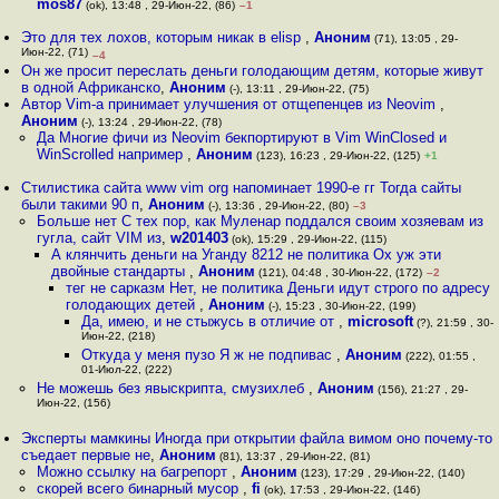
mos87
(ok), 13:48 , 29-Июн-22, (86)
–1
Это для тех лохов, которым никак в elisp
,
Аноним
(71), 13:05 , 29-
Июн-22, (71)
–4
Он же просит переслать деньги голодающим детям, которые живут
в одной Африканско
,
Аноним
(-), 13:11 , 29-Июн-22, (75)
Автор Vim-а принимает улучшения от отщепенцев из Neovim
,
Аноним
(-), 13:24 , 29-Июн-22, (78)
Да Многие фичи из Neovim бекпортируют в Vim WinClosed и
WinScrolled например
,
Аноним
(123), 16:23 , 29-Июн-22, (125)
+1
Стилистика сайта www vim org напоминает 1990-е гг Тогда сайты
были такими 90 п
,
Аноним
(-), 13:36 , 29-Июн-22, (80)
–3
Больше нет С тех пор, как Муленар поддался своим хозяевам из
гугла, сайт VIM из
,
w201403
(ok), 15:29 , 29-Июн-22, (115)
А клянчить деньги на Уганду 8212 не политика Ох уж эти
двойные стандарты
,
Аноним
(121), 04:48 , 30-Июн-22, (172)
–2
тег не сарказм Нет, не политика Деньги идут строго по адресу
голодающих детей
,
Аноним
(-), 15:23 , 30-Июн-22, (199)
Да, имею, и не стыжусь в отличие от
,
microsoft
(?), 21:59 , 30-
Июн-22, (218)
Откуда у меня пузо Я ж не подпивас
,
Аноним
(222), 01:55 ,
01-Июл-22, (222)
Не можешь без явыскрипта, смузихлеб
,
Аноним
(156), 21:27 , 29-
Июн-22, (156)
Эксперты мамкины Иногда при открытии файла вимом оно почему-то
съедает первые не
,
Аноним
(81), 13:37 , 29-Июн-22, (81)
Можно ссылку на багрепорт
,
Аноним
(123), 17:29 , 29-Июн-22, (140)
скорей всего бинарный мусор
,
fi
(ok), 17:53 , 29-Июн-22, (146)