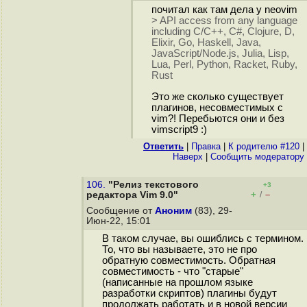
почитал как там дела у neovim
> API access from any language
including C/C++, C#, Clojure, D,
Elixir, Go, Haskell, Java,
JavaScript/Node.js, Julia, Lisp,
Lua, Perl, Python, Racket, Ruby,
Rust
Это же сколько существует
плагинов, несовместимых с
vim?! Перебьются они и без
vimscript9 :)
Ответить
|
Правка
|
К родителю #120
|
Наверх
|
Cообщить модератору
106.
"Релиз текстового
+3
+
–
редактора Vim 9.0"
/
Сообщение от
Аноним
(83), 29-
Июн-22, 15:01
В таком случае, вы ошиблись с термином.
То, что вы называете, это не про
обратную совместимость. Обратная
совместимость - что "старые"
(написанные на прошлом языке
разработки скриптов) плагины будут
продолжать работать и в новой версии