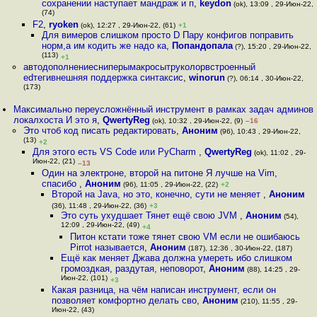
сохранении наступает мандраж и п
,
keydon
(ok), 13:09 , 29-Июн-22,
(74)
F2
,
ryoken
(ok), 12:27 , 29-Июн-22, (61)
+1
Для вимеров слишком просто D Пару конфигов поправить
норм,а им кодить же надо ка
,
Попандопала
(?), 15:20 , 29-Июн-22,
(113)
+1
автодополнениесниперымакросытруколорвстроенный
edтегивнешняя поддержка синтаксис
,
winorun
(?), 06:14 , 30-Июн-22,
(173)
Максимально переусложнённый инструмент в рамках задач админов
локалхоста И это я
,
QwertyReg
(ok), 10:32 , 29-Июн-22, (9)
–16
Это чтоб код писать редактировать
,
Аноним
(96), 10:43 , 29-Июн-22,
(13)
+2
Для этого есть VS Code или PyCharm
,
QwertyReg
(ok), 11:02 , 29-
Июн-22, (21)
–13
Один на электроне, второй на питоне Я лучше на Vim,
спасибо
,
Аноним
(96), 11:05 , 29-Июн-22, (22)
+2
Второй на Java, но это, конечно, сути не меняет
,
Аноним
(36), 11:48 , 29-Июн-22, (36)
+3
Это суть ухудшает Тянет ещё свою JVM
,
Аноним
(54),
12:09 , 29-Июн-22, (49)
+4
Питон кстати тоже тянет свою VM если не ошибаюсь
Pirrot называется
,
Аноним
(187), 12:36 , 30-Июн-22, (187)
Ещё как меняет Джава должна умереть ибо слишком
громоздкая, раздутая, неповорот
,
Аноним
(88), 14:25 , 29-
Июн-22, (101)
+3
Какая разница, на чём написан инструмент, если он
позволяет комфортно делать сво
,
Аноним
(210), 11:55 , 29-
Июн-22, (43)