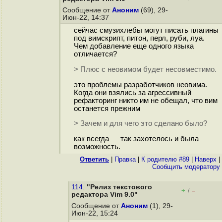
Сообщение от
Аноним
(69), 29-
Июн-22, 14:37
сейчас смузихлебы могут писать плагины
под вимскрипт, питон, перл, руби, луа.
Чем добавление еще одного языка
отличается?
> Плюс с неовимом будет несовместимо.
это проблемы разработчиков неовима.
Когда они взялись за агрессивный
рефакторинг никто им не обещал, что вим
останется прежним
> Зачем и для чего это сделано было?
как всегда — так захотелось и была
возможность.
Ответить
|
Правка
|
К родителю #89
|
Наверх
|
Cообщить модератору
114.
"Релиз текстового
+
–
/
редактора Vim 9.0"
Сообщение от
Аноним
(1), 29-
Июн-22, 15:24