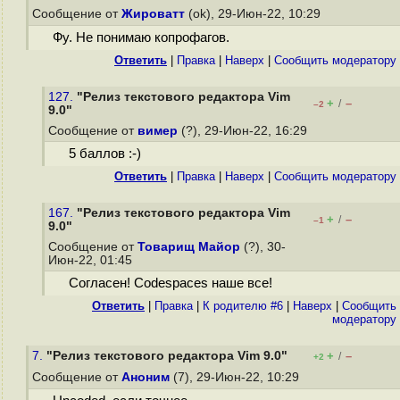
Сообщение от
Жироватт
(ok), 29-Июн-22, 10:29
Фу. Не понимаю копрофагов.
Ответить
|
Правка
|
Наверх
|
Cообщить модератору
127.
"Релиз текстового редактора Vim
+
–
/
–2
9.0"
Сообщение от
вимер
(?), 29-Июн-22, 16:29
5 баллов :-)
Ответить
|
Правка
|
Наверх
|
Cообщить модератору
167.
"Релиз текстового редактора Vim
+
–
/
–1
9.0"
Сообщение от
Товарищ Майор
(?), 30-
Июн-22, 01:45
Согласен! Codespaces наше все!
Ответить
|
Правка
|
К родителю #6
|
Наверх
|
Cообщить
модератору
7.
"Релиз текстового редактора Vim 9.0"
+
–
/
+2
Сообщение от
Аноним
(7), 29-Июн-22, 10:29