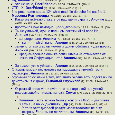
wq
,
namme
(?), 10:35 , 29-Июн-22, (11)
это не нано
,
DeerFriend
(?), 10:58 , 29-Июн-22, (18)
+1
CTRL X
,
DeerFriend
(?), 10:59 , 29-Июн-22, (19)
+1
find proc -name status 124 while read file do echo file cat file 1
,
Массоны Рептилоиды
(?), 11:15 , 29-Июн-22, (27)
+1
Какая же всё-таки лажа этот ваш шелл скрипт
,
Аноним
(210),
11:45 , 29-Июн-22, (32)
–2
простой ps уже немодно
,
john_erohin
(?), 12:23 , 29-Июн-22, (58)
Ты не умничай, лучше пальцем покажи killall nano Не
,
Аноним
(54), 12:26 , 29-Июн-22, (59)
+3
apt purge nano
,
Аноним
(77), 13:23 , 29-Июн-22, (77)
+5
su -rm -f which nano
,
Аноним
(96), 14:16 , 29-Июн-22, (96)
зачем столько grep ов можно и одним обойтись и два цикла
,
Аноним
(96), 13:08 , 29-Июн-22, (73)
Преднамеренная ошибка почти ничем не отличается от
незнания Обфускация - от г
,
Аноним
(94), 14:13 , 29-Июн-22, (94)
За такое нужно убивать
,
Аноним
(88), 14:20 , 29-Июн-22, (98)
+1
Открыть глаза и посмотреть на подсказки в нижней части
редактора
,
Аноним
(28), 11:20 , 29-Июн-22, (28)
огромный плюс наны в том, что внизу экрана есть подсказки по
действиям, т е даже
,
Бывалый смузихлёб
(?), 12:08 , 29-Июн-22,
(48)
–2
Огромный плюс vim и nvim, что не надо этой не нужной
информацией отнимать полезн
,
Семен
(??), 12:21 , 29-Июн-22, (57)
–1
Полезная часть экрана была у консоли 80x25 и дисплеев
800x600, а на 2k дисплеях
,
_kp
(ok), 13:46 , 29-Июн-22, (82)
–1
У тебя этот дисплей раздут маркетологами не в ту
сторону Если ты не любитель ки
,
Аноним
(88), 14:22 , 29-