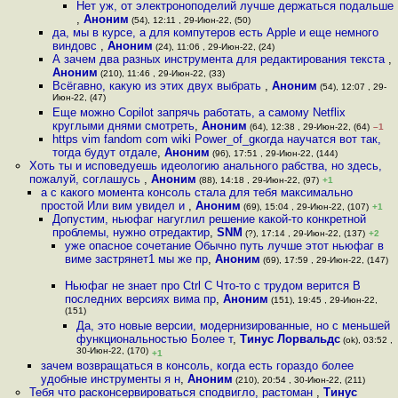
Нет уж, от электроноподелий лучше держаться подальше
,
Аноним
(54), 12:11 , 29-Июн-22, (50)
да, мы в курсе, а для компутеров есть Apple и еще немного
виндовс
,
Аноним
(24), 11:06 , 29-Июн-22, (24)
А зачем два разных инструмента для редактирования текста
,
Аноним
(210), 11:46 , 29-Июн-22, (33)
Всёгавно, какую из этих двух выбрать
,
Аноним
(54), 12:07 , 29-
Июн-22, (47)
Еще можно Copilot запрячь работать, а самому Netflix
круглыми днями смотреть
,
Аноним
(64), 12:38 , 29-Июн-22, (64)
–1
https vim fandom com wiki Power_of_gкогда научатся вот так,
тогда будут отдале
,
Аноним
(96), 17:51 , 29-Июн-22, (144)
Хоть ты и исповедуешь идеологию анального рабства, но здесь,
пожалуй, соглашусь
,
Аноним
(88), 14:18 , 29-Июн-22, (97)
+1
а с какого момента консоль стала для тебя максимально
простой Или вим увидел и
,
Аноним
(69), 15:04 , 29-Июн-22, (107)
+1
Допустим, ньюфаг нагуглил решение какой-то конкретной
проблемы, нужно отредактир
,
SNM
(?), 17:14 , 29-Июн-22, (137)
+2
уже опасное сочетание Обычно путь лучше этот ньюфаг в
виме застрянет1 мы же пр
,
Аноним
(69), 17:59 , 29-Июн-22, (147)
Ньюфаг не знает про Ctrl C Что-то с трудом верится В
последних версиях вима пр
,
Аноним
(151), 19:45 , 29-Июн-22,
(151)
Да, это новые версии, модернизированные, но с меньшей
функциональностью Более т
,
Тинус Лорвальдс
(ok), 03:52 ,
30-Июн-22, (170)
+1
зачем возвращаться в консоль, когда есть гораздо более
удобные инструменты я н
,
Аноним
(210), 20:54 , 30-Июн-22, (211)
Тебя что расконсервироваться сподвигло, растоман
,
Тинус