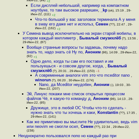
Июн-22, (99)
+2
Если дисплей небольшой, например на компактном
ноутбуке, то там высокое разрешен
,
_kp
(ok), 15:19 , 29-
Июн-22, (111)
+2
Что-то большой у вас заголовок терминала А у меня
в sway его даже нет и использ
,
Семен
(??), 22:47 , 29-
Июн-22, (162)
+2
У Семена вывод исключительно на экран старой мобилы, в
котором каждый миллиметр
,
Бывалый смузихлёб
(?), 13:56 ,
29-Июн-22, (87)
Вообще странные вопросы ты задаешь, почему надо
знать то, надо знать сё Ну по
,
Аноним
(96), 14:09 , 29-Июн-22,
(92)
+1
Одно дело, когда ты сам его поставил и им
пользуешься - и совсем другое, когда,
,
Бывалый
смузихлёб
(?), 20:31 , 29-Июн-22, (153)
–1
А современные аналоги vim это что mceditor nano
,
winorun
(?), 06:20 , 30-Июн-22, (174)
Nano, да Mceditor неудобен
,
Аноним
(-), 19:03 , 30-
Июн-22, (207)
Эй, Линукс покажи мне список открытых процессом
файлов Чё, я какую-то команду д
,
Аноним
(96), 14:13 , 29-
Июн-22, (95)
Дружище, это в любой ОС Чтобы что-то сделать -
нужно знать что ты хочешь и каки
,
Konstantin
(??), 17:35 ,
29-Июн-22, (141)
Как же примитивно вы мыслите Не удивительно, ведь vim
или neovim не смогли осил
,
Семен
(??), 22:34 , 29-Июн-22,
(158)
Неоднократно пользовался nono но каждый раз при