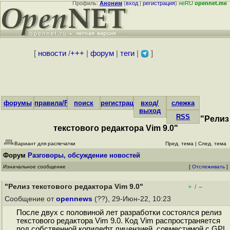
Профиль:
Аноним
(
вход
|
регистрация
)
неRU
opennet.me
[
новости
/
+++
|
форум
|
теги
|
]
форумы
правила/FAQ
поиск
регистрация
вход/
слежка
выход
RSS
"Релиз
текстового редактора Vim 9.0"
Вариант для распечатки
Пред. тема
|
След. тема
Форум
Разговоры, обсуждение новостей
Изначальное сообщение
[
Отслеживать
]
"Релиз текстового редактора Vim 9.0"
+
–
/
Сообщение от
opennews
(??), 29-Июн-22, 10:23
После двух с половиной лет разработки состоялся релиз
текстового редактора Vim 9.0. Код Vim распространяется
под собственной копилефт лицензией, совместимой с GPL