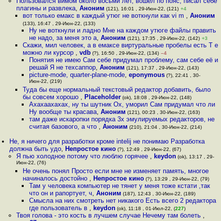
Пользовался вимом около восьми лет, вошёл по пояс, писал себе
плагины и развлека
,
Аноним
(121), 16:01 , 29-Июн-22, (121)
+4
вот только емакс в каждый утюг не воткнули как vi m
,
Аноним
(133), 16:47 , 29-Июн-22, (133)
Ну не воткнули и ладно Мне на каждом утюге файлы править
не надо, за меня это а
,
Аноним
(121), 17:35 , 29-Июн-22, (142)
+3
Скажи, мил человек, а в емаксе виртуральные пробелы есть Т е
можно ли курсор
,
vdb
(?), 16:50 , 29-Июн-22, (134)
–4
Понятия не имею Сам себе придумал проблему, сам себе её и
решай Я не техсаппор
,
Аноним
(121), 17:37 , 29-Июн-22, (143)
picture-mode, quarter-plane-mode
,
eponymous
(?), 22:41 , 30-
Июн-22, (219)
Туда бы еще нормальный текстовый редактор добавить, было
бы совсем хорошо
,
Placeholder
(ok), 18:08 , 29-Июн-22, (148)
Ахахаахахах, ну ты шутник Ох, уморил Сам придумал что ли
Ну вообще ты красава
,
Аноним
(121), 00:23 , 30-Июн-22, (163)
там даже искаропки порядка 3х эмулируемых редакторов, не
считая базового, а что
,
Аноним
(210), 21:04 , 30-Июн-22, (214)
Не, я ничего для разработки кроме intelij не понимаю Разработка
должна быть удо
,
Непростое кино
(?), 12:49 , 29-Июн-22, (67)
Я пью холодное потому что люблю горячее
,
keydon
(ok), 13:17 , 29-
Июн-22, (76)
Не очень понял Просто если мне не изменяет память, многое
начиналось достойно
,
Непростое кино
(?), 13:29 , 29-Июн-22, (79)
Там у человека компьютер не тянет у меня тоже кстати ,так
что он и рапортует, ч
,
Аноним
(187), 12:43 , 30-Июн-22, (189)
Смысла на них смотреть нет никакого Есть всего 2 редактора
где пользователь в
,
keydon
(ok), 11:18 , 01-Июл-22, (
227
)
Твоя голова - это кость в лучшем случае Нечему там болеть
,