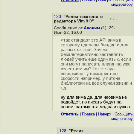
модератору
120.
"Релиз текстового
+
–
/
редактора Vim 9.0"
Сообщение от
Аноним
(1), 29-
Июн-22, 16:00
>так стандарт это API вима к
которому сделаны биндинги для
разных языков. Зачем
безальтернативно заставлять
людей учить еще один язык, если
они могут написать плагин на уже
известном им? Тот же луа
выигрывает у вимскрипт по
скорости например, у питона
библиотеки на все случаи жизни и
т.д.
ну для вима да, для неовима не
подойдет, но писать будут на
новом, патамушта модна и нужна
Ответить
|
Правка
|
Наверх
|
Cообщить
модератору
128.
"Релиз