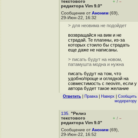
текстового
+
–
/
редактора Vim 9.0"
Сообщение от
Аноним
(69),
29-Июн-22, 16:32
> для неовима не подойдет
возвращайся на вим и не
страдай. Те плагины, из-за
которых стоило бы страдать
еще даже не написаны.
> писать будут на новом,
патамушта модна и нужна
писать будут на том, что
удобно/проще и оглядкой на
совместимость с neovim, если у
автора будет такое желание
Ответить
|
Правка
|
Наверх
|
Cообщить
модератору
135.
"Релиз
текстового
+
–
/
редактора Vim 9.0"
Сообщение от
Аноним
(69),
29-Июн-22, 16:52