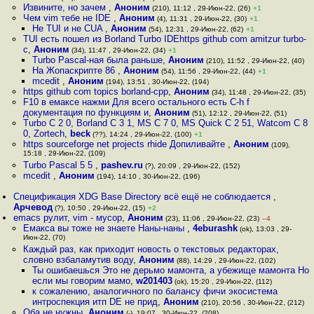
Извините, но зачем
,
Аноним
(210), 11:12 , 29-Июн-22, (26)
+1
Чем vim тебе не IDE
,
Аноним
(4), 11:31 , 29-Июн-22, (30)
+1
Не TUI и не CUA
,
Аноним
(54), 12:31 , 29-Июн-22, (62)
+1
TUI есть пошел из Borland Turbo IDEhttps github com amitzur turbo-
c
,
Аноним
(34), 11:47 , 29-Июн-22, (34)
+1
Turbo Pascal-ная была раньше
,
Аноним
(210), 11:52 , 29-Июн-22, (40)
На Жопаскрипте 86
,
Аноним
(54), 11:56 , 29-Июн-22, (44)
+1
mcedit
,
Аноним
(194), 13:51 , 30-Июн-22, (194)
https github com topics borland-cpp
,
Аноним
(34), 11:48 , 29-Июн-22, (35)
F10 в емаксе нажми Для всего остального есть C-h f
документация по функциям и
,
Аноним
(51), 12:12 , 29-Июн-22, (51)
Turbo C 2 0, Borland C 3 1, MS C 7 0, MS Quick C 2 51, Watcom C 8
0, Zortech
,
beck
(??), 14:24 , 29-Июн-22, (100)
+1
https sourceforge net projects rhide Допиливайте
,
Аноним
(109),
15:18 , 29-Июн-22, (109)
Turbo Pascal 5 5
,
pashev.ru
(?), 20:09 , 29-Июн-22, (152)
mcedit
,
Аноним
(194), 14:10 , 30-Июн-22, (196)
Спецификация XDG Base Directory всё ещё не соблюдается
,
Арчевод
(?), 10:50 , 29-Июн-22, (15)
+2
emacs рулит, vim - мусор
,
Аноним
(23), 11:06 , 29-Июн-22, (23)
–4
Емакса вы тоже не знаете Наны-наны
,
4eburashk
(ok), 13:03 , 29-
Июн-22, (70)
Каждый раз, как приходит новость о текстовых редакторах,
словно взбаламутив воду
,
Аноним
(88), 14:29 , 29-Июн-22, (102)
Ты ошибаешься Это не дерьмо мамонта, а убежище мамонта Но
если мы говорим мамо
,
w201403
(ok), 15:20 , 29-Июн-22, (112)
к сожалению, аналогичного по балансу фичи экосистема
интроспекция итп DE не прид
,
Аноним
(210), 20:56 , 30-Июн-22, (212)
Оба не нужны
,
Аноним
(-), 19:07 , 30-Июн-22, (208)