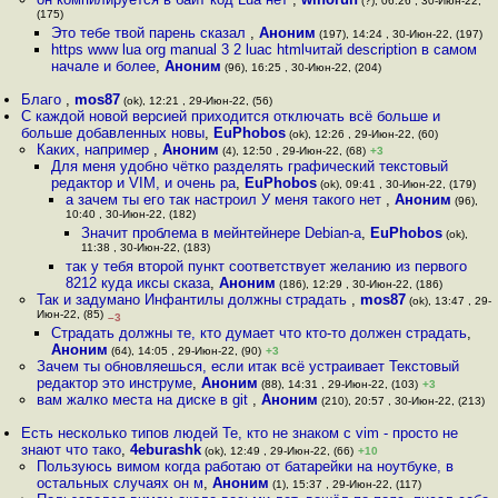
(?), 06:26 , 30-Июн-22,
(175)
Это тебе твой парень сказал
,
Аноним
(197), 14:24 , 30-Июн-22, (197)
https www lua org manual 3 2 luac htmlчитай description в самом
начале и более
,
Аноним
(96), 16:25 , 30-Июн-22, (204)
Благо
,
mos87
(ok), 12:21 , 29-Июн-22, (56)
С каждой новой версией приходится отключать всё больше и
больше добавленных новы
,
EuPhobos
(ok), 12:26 , 29-Июн-22, (60)
Каких, например
,
Аноним
(4), 12:50 , 29-Июн-22, (68)
+3
Для меня удобно чётко разделять графический текстовый
редактор и VIM, и очень ра
,
EuPhobos
(ok), 09:41 , 30-Июн-22, (179)
а зачем ты его так настроил У меня такого нет
,
Аноним
(96),
10:40 , 30-Июн-22, (182)
Значит проблема в мейнтейнере Debian-а
,
EuPhobos
(ok),
11:38 , 30-Июн-22, (183)
так у тебя второй пункт соответствует желанию из первого
8212 куда иксы сказа
,
Аноним
(186), 12:29 , 30-Июн-22, (186)
Так и задумано Инфантилы должны страдать
,
mos87
(ok), 13:47 , 29-
Июн-22, (85)
–3
Страдать должны те, кто думает что кто-то должен страдать
,
Аноним
(64), 14:05 , 29-Июн-22, (90)
+3
Зачем ты обновляешься, если итак всё устраивает Текстовый
редактор это инструме
,
Аноним
(88), 14:31 , 29-Июн-22, (103)
+3
вам жалко места на диске в git
,
Аноним
(210), 20:57 , 30-Июн-22, (213)
Есть несколько типов людей Те, кто не знаком с vim - просто не
знают что тако
,
4eburashk
(ok), 12:49 , 29-Июн-22, (66)
+10
Пользуюсь вимом когда работаю от батарейки на ноутбуке, в
остальных случаях он м
,
Аноним
(1), 15:37 , 29-Июн-22, (117)