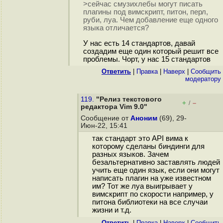
>сейчас смузихлебы могут писать
плагины под вимскрипт, питон, перл,
руби, луа. Чем добавление еще одного
языка отличается?
У нас есть 14 стандартов, давай
создадим еще один который решит все
проблемы. Чорт, у нас 15 стандартов
Ответить
|
Правка
|
Наверх
|
Cообщить
модератору
119.
"Релиз текстового
+
–
/
редактора Vim 9.0"
Сообщение от
Аноним
(69), 29-
Июн-22, 15:41
так стандарт это API вима к
которому сделаны биндинги для
разных языков. Зачем
безальтернативно заставлять людей
учить еще один язык, если они могут
написать плагин на уже известном
им? Тот же луа выигрывает у
вимскрипт по скорости например, у
питона библиотеки на все случаи
жизни и т.д.
Ответить
|
Правка
|
Наверх
|
Cообщить