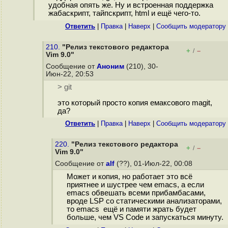
удобная опять же. Ну и встроенная поддержка
жабаскрипт, тайпскрипт, html и ещё чего-то.
Ответить
|
Правка
|
Наверх
|
Cообщить модератору
210.
"Релиз текстового редактора
+
–
/
Vim 9.0"
Сообщение от
Аноним
(210), 30-
Июн-22, 20:53
> git
это который просто копия емаксового magit,
да?
Ответить
|
Правка
|
Наверх
|
Cообщить модератору
220.
"Релиз текстового редактора
+
–
/
Vim 9.0"
Сообщение от
alf
(??), 01-Июл-22, 00:08
Может и копия, но работает это всё
приятнее и шустрее чем emacs, а если
emacs обвешать всеми прибамбасами,
вроде LSP со статическими анализаторами,
то emacs ещё и памяти жрать будет
больше, чем VS Code и запускаться минуту.