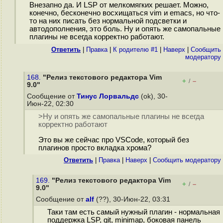
Внезапно да. И LSP от мелкомягких решает. Можно,
конечно, бесконечно восхищаться vim и emacs, но что-
то на них писать без нормальной подсветки и
автодополнения, это боль. Ну и опять же самопальные
плагины не всегда корректно работают.
Ответить
|
Правка
|
К родителю #1
|
Наверх
|
Cообщить
модератору
168.
"Релиз текстового редактора Vim
+
–
/
9.0"
Сообщение от
Тинус Лорвальдс
(ok), 30-
Июн-22, 02:30
>Ну и опять же самопальные плагины не всегда
корректно работают
Это вы же сейчас про VSCode, который без
плагинов просто вкладка хрома?
Ответить
|
Правка
|
Наверх
|
Cообщить модератору
169.
"Релиз текстового редактора Vim
+
–
/
9.0"
Сообщение от
alf
(??), 30-Июн-22, 03:31
Таки там есть самый нужный плагин - нормальная
поддержка LSP, git, minimap, боковая панель