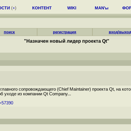
ОСТИ
(
+
)
КОНТЕНТ
WIKI
MAN'ы
ФО
поиск
регистрация
вход/выхо
"Назначен новый лидер проекта Qt"
главного сопровождающего (Chief Maintainer) проекта Qt, на кото
б уходе из компании Qt Company...
m=57390