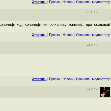
Ответить
|
Правка
|
Наверх
|
Cообщить модератору
+
–
/
+2
копилефт код. Копилефт не про халяву, копилефт про "создавай
Ответить
|
Правка
|
Наверх
|
Cообщить модератору
+
–
/
–6
Ответить
|
Правка
|
Наверх
|
Cообщить модератору
+
–
/
+6