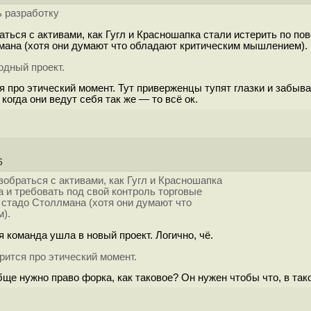
ь разработку
ться с активами, как Гугл и Красношапка стали истерить по пов
ана (хотя они думают что обладают критическим мышлением).
одный проект.
я про этический момент. Тут приверженцы тупят глазки и забыв
 когда они ведут себя так же — то всё ок.
"
46
обраться с активами, как Гугл и Красношапка
а и требовать под свой контроль торговые
 стадо Столлмана (хотя они думают что
).
я команда ушла в новый проект. Логично, чё.
рится про этический момент.
ще нужно право форка, как таковое? Он нужен чтобы что, в так