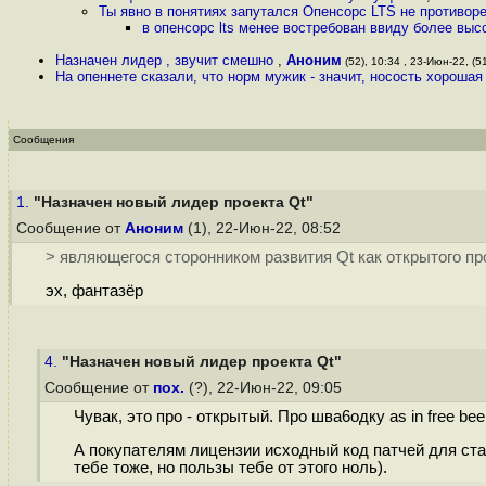
Ты явно в понятиях запутался Опенсорс LTS не противор
в опенсорс lts менее востребован ввиду более выс
Назначен лидер , звучит смешно
,
Аноним
(52), 10:34 , 23-Июн-22, (5
На опеннете сказали, что норм мужик - значит, носость хороша
Сообщения
1.
"Назначен новый лидер проекта Qt"
Сообщение от
Аноним
(1), 22-Июн-22, 08:52
> являющегося сторонником развития Qt как открытого пр
эх, фантазёр
4.
"Назначен новый лидер проекта Qt"
Сообщение от
пох.
(?), 22-Июн-22, 09:05
Чувак, это про - открытый. Про шва6одку as in free b
А покупателям лицензии исходный код патчей для стаб
тебе тоже, но пользы тебе от этого ноль).