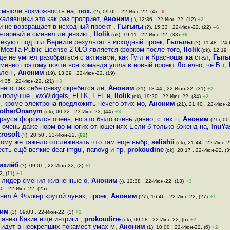
в смысле возможность на
,
пох.
(?), 09:05 , 22-Июн-22, (4)
–9
халявщики это как раз проприет
,
Аноним
(-), 12:36 , 22-Июн-22, (12)
+2
д и не возвращает в исходный проект
,
Гыгыгы
(?), 15:33 , 22-Июн-22, (22)
–6
приетарный и сменил лицензию
,
llolik
(ok), 19:11 , 22-Июн-22, (33)
+6
ликуют под гпл Верните результат в исходный проек
,
Гыгыгы
(?), 11:48 , 24
Mozilla Public License 2 0LO является форком после того
,
llolik
(ok), 12:19 
ё не умпел разобраться с активами, как Гугл и Красношапка стал
,
Гыг
именно поэтому почти вся команда ушла в новый проект Логично, чё В т
,
уален
,
Аноним
(19), 13:29 , 22-Июн-22, (19)
14:35 , 22-Июн-22, (21)
+3
его так себе снизу скребется ле
,
Аноним
(31), 18:44 , 22-Июн-22, (31)
+2
о получше , wxWidgets, FLTK, EFL н
,
llolik
(ok), 19:20 , 22-Июн-22, (34)
+2
о, кроме электрона предложить нечего этих мо
,
Аноним
(21), 21:40 , 22-Июн-2
notherOnanym
(ok), 00:32 , 23-Июн-22, (44)
+3
страуса форсился очень, но это было очень давно, с тех п
,
Аноним
(21), 00
 очень даже норм во многих отношениях Если б только бэкенд на
,
InuYa
rosoft
(?), 20:50 , 23-Июн-22, (
62
)
 тому же тяжело отслеживать что там еще выбр
,
selishii
(ok), 21:44 , 22-Июн-2
ть ещё всякие dear imgui, nanovg и пр
,
prokoudine
(ok), 20:17 , 22-Июн-22, (3
ихлёб
(?), 09:01 , 22-Июн-22, (2)
+1
, (11)
+1
й лидер сменил жизненные о
,
Аноним
(-), 12:38 , 22-Июн-22, (13)
+3
40 , 22-Июн-22, (25)
нил А Фолкер крутой чувак, проек
,
Аноним
(27), 16:46 , 22-Июн-22, (27)
+1
им
(3), 09:03 , 22-Июн-22, (3)
+2
мпанию Какие ещё интриги
,
prokoudine
(ok), 09:58 , 22-Июн-22, (5)
+2
 идут в неокрепших покамест умах м
,
Аноним
(1), 10:00 , 22-Июн-22, (6)
+2