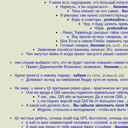
У меня есть подозрение, что большой попу
Нормуль, я бы подписался -
,
Аноним
Типа опеннет не это самое
,
Ан
И рекламу там нужно соответствующу
Беру в соавторы
,
prokoudine
(o
Чур, я буду шопить прев
Норм
,
prokoudine
- Линус Торвальдс раскрыл тайну сво
Йоу братан истину говоришь, и
Шок Если в новом Firefox заменить т
Готовая тизерка
,
Аноним
(63), 21:07 , 23-
Заявление пособсоственному написал Это, конечно
Чел залутал бабки А когда проект загнулся решил свалить
они спецом выбрали того, кто не будет против ломания совмес
Привет Даркеншляйн Возможно, возможно
,
Аноним
(-), 12
Удачи проекту и новому лидеру
,
кубрик
(?), 15:53 , 22-Июн-22, (23)
Добивают вслед за симбианом Ведру кутя не нужна, эппл
Не знаю, у меня к Qt претензия ровно одна - практически нет р
Они же вроде в Qt6 наконец подвезли нормальные таблиц
У нас, увы, Qt5 ибо астралинукс Да и потом QML у 
с последних версий ещё Qt4 Не от большого ума
,
А какое оно должно быть
,
Вы забыли заполнить поле 
Модное, стильное и молодежное - чтобы все было 
Qt честные ребята, хочешь юзай под GPL бесплатно, хочешь юз
в кой-то веке комментарий человека с головой, а не очер
А ещё они лично от тебя зажали банку сгущёнки
,
Анони