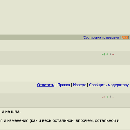
[
Сортировка по времени
|
RSS
]
+
–
/
+3
Ответить
|
Правка
|
Наверх
|
Cообщить модератору
+
–
/
–9
 и не шла.
 и изменения (как и весь остальной, впрочем, остальной и