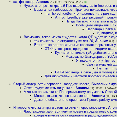
эх, фантазёр
,
Аноним
(1), 08:52 , 22-Июн-22, (1)
+3
Чувак, это про - открытый Про шва6одку as in free beer, 
Барыга пох набрасывает Практика показывает, что 
man libreofficeВот кто нахаляву натырил ко
А что, libreoffice уже закрытый, про
Ну да Натырили из апача и пуб
Вообще-то лицензия LO - 
Неправда Оракл ещ
И, видимо, 
Возможно, такая мечта сбудется, когда QT будет не акт
так квиктайм не актуален уже лет 20
,
Аноним
(21), 
Вот только альтернативы из кросплатформенных у н
GTK4 у которого, вроде как, с виндами стал
Кути это не только гуй, действительн
Можешь не благодарить
,
YetA
Я знаю, что fltk у Трупа
Сам ты мерзкий wx
Нет, ты
,
mic
GTK4 это вещь в себе , да и молод к
Для любителей и местами профессионалов ес
Старый лидер кутей порвался, заводите нового
,
Бывалый смуз
Опять будут менять лицензию
,
Аноним
(11), 12:07 , 22-Июн-22
А чо так по хамски то По нормальному не умеешь Стары
Мягко сказано, что он там сменил
,
Аноним
(11), 16:
Даже не обязательно ориентиры Просто работу сме
Интересно что за интриги стоят за этими перестановками
,
Анон
Ларс захотел заняться чем-то новым и создал новую ко
которые вместе со скандалами и расследованиями