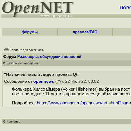
НОВ
форумы
правила/FAQ
Вариант для распечатки
Форум
Разговоры, обсуждение новостей
Изначальное сообщение
"Назначен новый лидер проекта Qt"
Сообщение от
opennews
(??), 22-Июн-22, 08:52
Фолькера Хилсхаймера (Volker Hilsheimer) выбран на пост 
пост последние 11 лет и в прошлом месяце объявившего о
Подробнее:
https://www.opennet.ru/opennews/art.shtml?nu
Оглавление