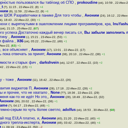
лярностью пользовался бы таблоид об СПО
,
prokoudine
(ok), 10:59 , 22-Июн-2
_t
(?), 11:15 , 22-Июн-22, (8)
+4
оним
(9), 11:59 , 22-Июн-22, (9)
+6
ю ШОК Разработчики в панике Для того чтобы
,
Аноним
(24), 16:12 , 22-Июн-
k), 18:43 , 22-Июн-22, (30)
+1
ьюхи с вырятнутыми в ошеломлении лицами программёров, кра
,
InuYash
(ok), 21:15 , 25-Июн-22, (
67
)
его успеха Достаточно каждый вечер писать сл
,
Вы забыли заполнить 
стину
,
Аноним
(-), 15:21 , 23-Июн-22, (53)
+1
ри файла
,
X86
(ok), 05:22 , 23-Июн-22, (49)
+1
Июн-22, (
63
)
+1
, все объясняет
,
Аноним
(17), 13:01 , 22-Июн-22, (17)
 пока отвечать за принят
,
Аноним
(38), 20:10 , 22-Июн-22, (38)
+1
тимости и старых фич
,
darkshvein
(ok), 12:07 , 22-Июн-22, (10)
+2
:42 , 22-Июн-22, (15)
+1
у - тоже
,
Аноним
(11), 16:42 , 22-Июн-22, (26)
азвития виджетов П
,
Аноним
(28), 17:18 , 22-Июн-22, (28)
+2
ы и прочее, что не хватало
,
None
(??), 18:36 , 22-Июн-22, (29)
меня как-то не идёт Но это,
,
Аноним
(28), 18:49 , 22-Июн-22, (32)
Аноним
(38), 20:02 , 22-Июн-22, (36)
+1
Name
(?), 04:17 , 23-Июн-22, (48)
+1
темно-серым по чуть более светло
,
adolfus
(ok), 16:53 , 30-Июн-22, (
68
)
ай под EULA платно, и
,
Аноним
(40), 21:20 , 22-Июн-22, (40)
+6
едного трепла-иксперта
,
Аноним
(46), 03:42 , 23-Июн-22, (46)
+4
м
(-), 09:19 , 23-Июн-22, (50)
–2