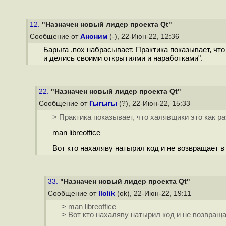
12.
"Назначен новый лидер проекта Qt"
Сообщение от
Аноним
(-), 22-Июн-22, 12:36
Барыга .пох набрасывает. Практика показывает, чт
и делись своими открытиями и наработками".
22.
"Назначен новый лидер проекта Qt"
Сообщение от
Гыгыгы
(?), 22-Июн-22, 15:33
> Практика показывает, что халявщики это как р
man libreoffice
Вот кто нахаляву натырил код и не возвращает в
33.
"Назначен новый лидер проекта Qt"
Сообщение от
llolik
(ok), 22-Июн-22, 19:11
> man libreoffice
> Вот кто нахаляву натырил код и не возвраща