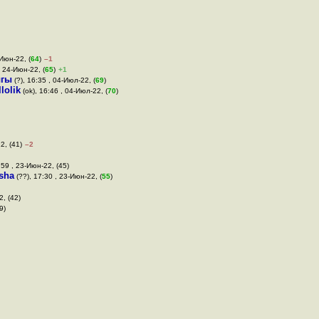
-Июн-22, (
64
)
–1
, 24-Июн-22, (
65
)
+1
ыгы
(?), 16:35 , 04-Июл-22, (
69
)
llolik
(ok), 16:46 , 04-Июл-22, (
70
)
2, (41)
–2
:59 , 23-Июн-22, (45)
sha
(??), 17:30 , 23-Июн-22, (
55
)
2, (42)
9)