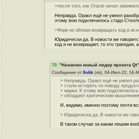
>после того, как Oracle начал зажимат
Неправда. Оракл ещё не умпел разобра
этому вою подключилось стадо Столлм
>Форк не обязан возвращать код в исх
Юридически да. В новости же говоритс
код и не возвращает, то это трагедия, а
70
.
"Назначен новый лидер проекта Qt
Сообщение от
llolik
(ok), 04-Июл-22, 16:
> Неправда. Оракл ещё не умпел раз
> стали истерить по поводу продукт
> марки. К этому вою подключилось
> обладают критическим мышлением
И, видимо, именно поэтому почти вс
> Юридически да. В новости же гово
В таком случае за каким лешим вооб