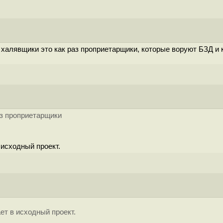
о халявщики это как раз проприетарщики, которые воруют БЗД и 
аз проприетарщики
 исходный проект.
ет в исходный проект.