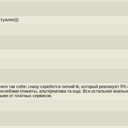
туален)))
его так себе: снизу скребется легкий tk, который реализует 5%
хлебами планеты, альтернатива та еще. Все остальное анально
рыве от платных сервисов.