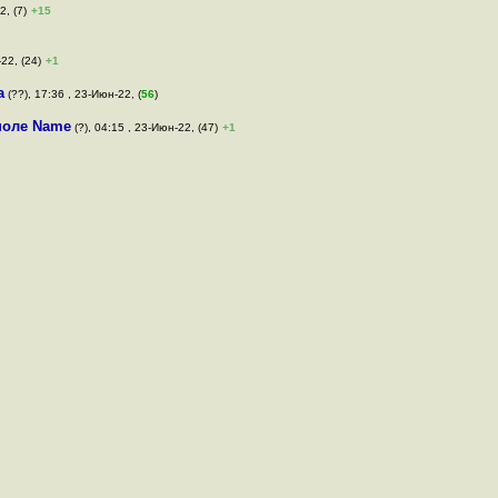
2, (7)
+15
22, (24)
+1
a
(??), 17:36 , 23-Июн-22, (
56
)
поле Name
(?), 04:15 , 23-Июн-22, (47)
+1