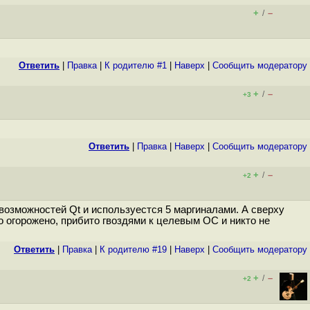
+
–
/
Ответить
|
Правка
|
К родителю #1
|
Наверх
|
Cообщить модератору
+
–
/
+3
Ответить
|
Правка
|
Наверх
|
Cообщить модератору
+
–
/
+2
 возможностей Qt и используестся 5 маргиналами. А сверху
 огорожено, прибито гвоздями к целевым ОС и никто не
Ответить
|
Правка
|
К родителю #19
|
Наверх
|
Cообщить модератору
+
–
/
+2