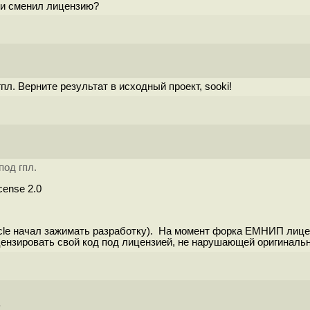
й и сменил лицензию?
пл. Верните результат в исходный проект, sooki!
под гпл.
cense 2.0
acle начал зажимать разработку). На момент форка ЕМНИП лиц
цензировать свой код под лицензией, не нарушающей оригиналь
5