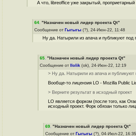
А что, libreoffice уже закрытый, проприетарны
64
.
"Назначен новый лидер проекта Qt"
Сообщение от
Гыгыгы
(?), 24-Июн-22, 11:48
Ну да. Натырили из апача и публикуют под г
65
.
"Назначен новый лидер проекта Qt"
Сообщение от
llolik
(ok), 24-Июн-22, 12:19
> Ну да. Натырили из апача и публикуют 
Вообще-то лицензия LO - Mozilla Public Li
> Верните результат в исходный проект
LO является форком (после того, как Or
исходный проект. Форк обязан только ли
69
.
"Назначен новый лидер проекта Qt"
Сообщение от
Гыгыгы
(?), 04-Июл-22, 16:3