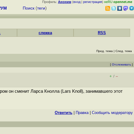
Профиль:
Аноним
(
вход
|
регистрация
)
неRU
opennet.me
РУМ
Поиск
(
теги
)
д
слежка
RSS
Пред. тема
|
След. тема
[
Отслеживать
]
+
–
/
ром он сменит Ларса Кнолла (Lars Knoll), занимавшего этот
Ответить
|
Правка
|
Cообщить модератору