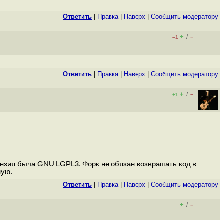
Ответить
|
Правка
|
Наверх
|
Cообщить модератору
+
–
/
–1
Ответить
|
Правка
|
Наверх
|
Cообщить модератору
+
–
/
+1
ензия была GNU LGPL3. Форк не обязан возвращать код в
ную.
Ответить
|
Правка
|
Наверх
|
Cообщить модератору
+
–
/