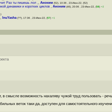
ечит Раз ты пишешь лол ,
,
Аноним
(52), 10:36 , 23-Июн-22, (52)
окой динамики и коротких циклов
,
Аноним
(46), 20:06 , 23-Июн-22, (
58
)
+2
1)
я
,
InuYasha
(??), 17:36 , 23-Июн-22, (
57
)
+1
оекта
eer, в смысле возможность нахаляву чужой труд пользовать - речь
ильных веток таки да, доступен для самостоятельного изучения