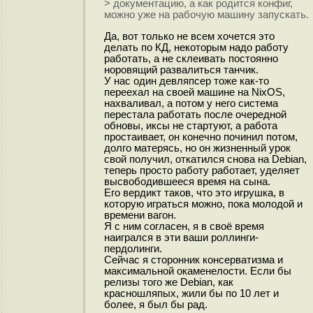
> документацию, а как родится конфиг,
можно уже на рабочую машину запускать.
Да, вот только не всем хочется это
делать по КД, некоторым надо работу
работать, а не склеивать постоянно
норовящий развалиться танчик.
У нас один девляпсер тоже как-то
переехал на своей машине на NixOS,
нахваливал, а потом у него система
перестала работать после очередной
обновы, иксы не стартуют, а работа
простаивает, он конечно починил потом,
долго матерясь, но он жизненный урок
свой получил, откатился снова на Debian,
теперь просто работу работает, уделяет
высвободившееся время на сына.
Его вердикт таков, что это игрушка, в
которую играться можно, пока молодой и
времени вагон.
Я с ним согласен, я в своё время
наигрался в эти ваши роллинги-
пердолинги.
Сейчас я сторонник консерватизма и
максимальной окаменелости. Если бы
релизы того же Debian, как
красношляпых, жили бы по 10 лет и
более, я был бы рад.