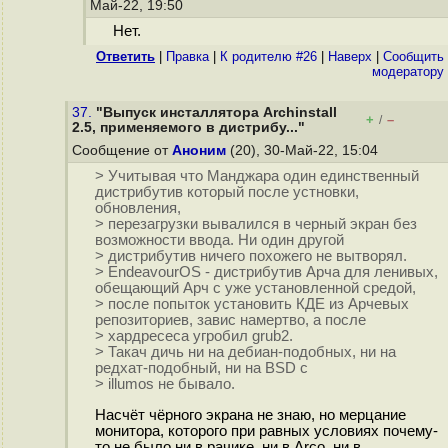
Май-22, 19:50
Нет.
Ответить
|
Правка
|
К родителю #26
|
Наверх
|
Cообщить
модератору
37.
"Выпуск инсталлятора Archinstall
+
–
/
2.5, применяемого в дистрибу..."
Сообщение от
Аноним
(20), 30-Май-22, 15:04
> Учитывая что Манджара один единственный
дистрибутив который после устновки,
обновления,
> перезагрузки вывалился в черный экран без
возможности ввода. Ни один другой
> дистрибутив ничего похожего не вытворял.
> EndeavourOS - дистрибутив Арча для ленивых,
обещающий Арч с уже установленной средой,
> после попыток установить КДЕ из Арчевых
репозиториев, завис намертво, а после
> хардреcеса угробил grub2.
> Такач дичь ни на дебиан-подобных, ни на
редхат-подобный, ни на BSD с
> illumos не бывало.
Насчёт чёрного экрана не знаю, но мерцание
монитора, которого при равных условиях почему-
то не было ни в рачике, ни в Arco, ни в