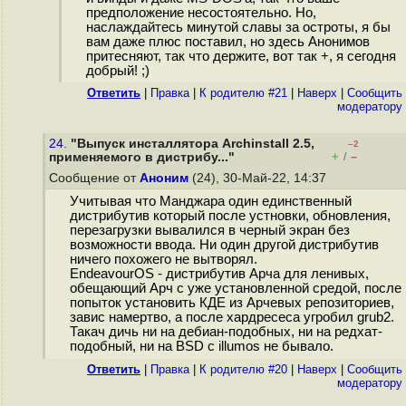
предположение несостоятельно. Но,
наслаждайтесь минутой славы за остроты, я бы
вам даже плюс поставил, но здесь Анонимов
притесняют, так что держите, вот так +, я сегодня
добрый! ;)
Ответить
|
Правка
|
К родителю #21
|
Наверх
|
Cообщить
модератору
24.
"Выпуск инсталлятора Archinstall 2.5,
–2
+
–
применяемого в дистрибу..."
/
Сообщение от
Аноним
(24), 30-Май-22, 14:37
Учитывая что Манджара один единственный
дистрибутив который после устновки, обновления,
перезагрузки вывалился в черный экран без
возможности ввода. Ни один другой дистрибутив
ничего похожего не вытворял.
EndeavourOS - дистрибутив Арча для ленивых,
обещающий Арч с уже установленной средой, после
попыток установить КДЕ из Арчевых репозиториев,
завис намертво, а после хардреcеса угробил grub2.
Такач дичь ни на дебиан-подобных, ни на редхат-
подобный, ни на BSD с illumos не бывало.
Ответить
|
Правка
|
К родителю #20
|
Наверх
|
Cообщить
модератору