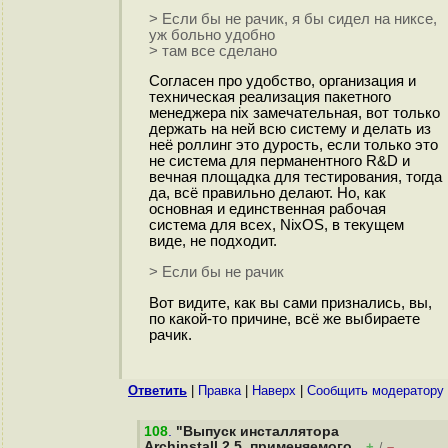
> Если бы не рачик, я бы сидел на никсе,
уж больно удобно
> там все сделано
Согласен про удобство, организация и
техническая реализация пакетного
менеджера nix замечательная, вот только
держать на ней всю систему и делать из
неё роллинг это дурость, если только это
не система для перманентного R&D и
вечная площадка для тестирования, тогда
да, всё правильно делают. Но, как
основная и единственная рабочая
система для всех, NixOS, в текущем
виде, не подходит.
> Если бы не рачик
Вот видите, как вы сами признались, вы,
по какой-то причине, всё же выбираете
рачик.
Ответить
|
Правка
|
Наверх
|
Cообщить модератору
108
.
"Выпуск инсталлятора
Archinstall 2.5, применяемого
+
–
/