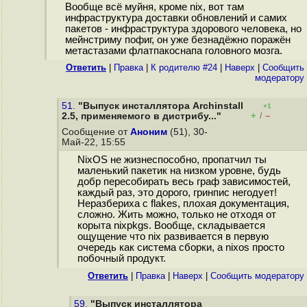
Вообще всё муйня, кроме nix, вот там
инфраструктура доставки обновлений и самих
пакетов - инфраструктура здорового человека, но
мейнстриму пофиг, он уже безнадёжно поражён
метастазами флатпакоснапа головного мозга.
Ответить
|
Правка
|
К родителю #24
|
Наверх
|
Cообщить
модератору
51.
"Выпуск инсталлятора Archinstall
+1
+
–
2.5, применяемого в дистрибу..."
/
Сообщение от
Аноним
(51), 30-
Май-22, 15:55
NixOS не жизнеспособно, пропатчил ты
маленький пакетик на низком уровне, будь
добр пересобирать весь граф зависимостей,
каждый раз, это дорого, гринпис негодует!
Неразбериха с flakes, плохая документация,
сложно. Жить можно, только не отходя от
корыта nixpkgs. Вообще, складывается
ощущение что nix развивается в первую
очередь как система сборки, а nixos просто
побочный продукт.
Ответить
|
Правка
|
Наверх
|
Cообщить модератору
59.
"Выпуск инсталлятора