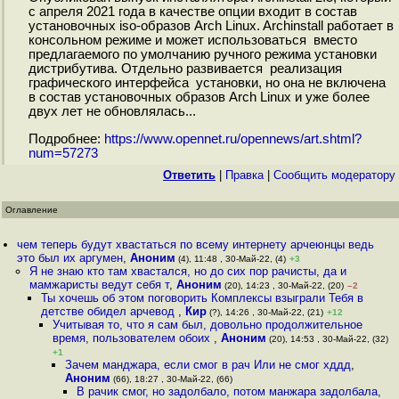
с апреля 2021 года в качестве опции входит в состав
установочных iso-образов Arch Linux. Archinstall работает в
консольном режиме и может использоваться вместо
предлагаемого по умолчанию ручного режима установки
дистрибутива. Отдельно развивается реализация
графического интерфейса установки, но она не включена
в состав установочных образов Arch Linux и уже более
двух лет не обновлялась...
Подробнее:
https://www.opennet.ru/opennews/art.shtml?
num=57273
Ответить
|
Правка
|
Cообщить модератору
Оглавление
чем теперь будут хвастаться по всему интернету арчеюнцы ведь
это был их аргумен
,
Аноним
(4), 11:48 , 30-Май-22, (4)
+3
Я не знаю кто там хвастался, но до сих пор рачисты, да и
мамжаристы ведут себя т
,
Аноним
(20), 14:23 , 30-Май-22, (20)
–2
Ты хочешь об этом поговорить Комплексы взыграли Тебя в
детстве обидел арчевод
,
Кир
(?), 14:26 , 30-Май-22, (21)
+12
Учитывая то, что я сам был, довольно продолжительное
время, пользователем обоих
,
Аноним
(20), 14:53 , 30-Май-22, (32)
+1
Зачем манджара, если смог в рач Или не смог хддд
,
Аноним
(66), 18:27 , 30-Май-22, (66)
В рачик смог, но задолбало, потом манжара задолбала,