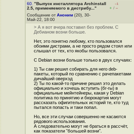
60.
"Выпуск инсталлятора Archinstall
–1
+
–
2.5, применяемого в дистрибу..."
/
Сообщение от
Аноним
(20), 30-
Май-22, 18:00
> А я вот вчера поставил без проблем. С
Дебианом возни больше.
Нет, это понятно любому, кто пользовался
обоими дистрами, а не просто рядом стоял или
слышал от тех, кто якобы пользовался.
С Debian возни больше только в двух случаях:
1) Ты сам решил собирать для него deb-
пакеты, который по сравнению с рачепакетами
дичайший оверхэд
2) Ты по какой-то причине решил это делать
официально и хочешь вступить (бг-гы) в
официальные мейнтейнеры, какая у Debian
политика по принятию и бюрокартия могут
рассказать офигительных историй те, кто туд
пытался попасть и таки попал.
Но, все эти случаи совершенно не касаются
рядового использования.
А следовательно могут не браться в рассчёт,
как показатели "большей возни".