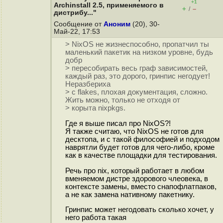
+1
Archinstall 2.5, применяемого в
+
–
/
дистрибу..."
Сообщение от
Аноним
(20), 30-
Май-22, 17:53
> NixOS не жизнеспособно, пропатчил ты
маленький пакетик на низком уровне, будь
добр
> пересобирать весь граф зависимостей,
каждый раз, это дорого, гринпис негодует!
Неразбериха
> с flakes, плохая документация, сложно.
Жить можно, только не отходя от
> корыта nixpkgs.
Где я выше писал про NixOS?!
Я также считаю, что NixOS не готов для
десктопа, и с такой философией и подходом
наврятли будет готов для чего-либо, кроме
как в качестве площадки для тестирования.
Речь про nix, который работает в любом
вменяемом дистре здорового члеовека, в
контексте замены, вместо снапофлатпаков,
а не как замена нативному пакетнику.
Гринпис может негодовать сколько хочет, у
него работа такая