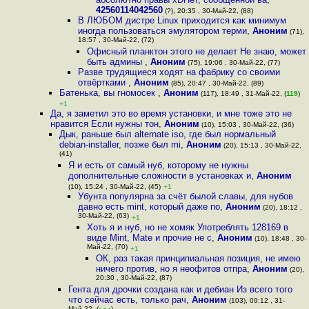
42560114042560
(?), 20:35 , 30-Май-22, (88)
В ЛЮБОМ дистре Linux приходится как минимум
иногда пользоваться эмулятором терми
,
Аноним
(71),
18:57 , 30-Май-22, (72)
Офисный планктон этого не делает Не знаю, может
быть админы
,
Аноним
(75), 19:06 , 30-Май-22, (77)
Разве трудящиеся ходят на фабрику со своими
отвёртками
,
Аноним
(85), 20:47 , 30-Май-22, (89)
Батенька, вы гномосек
,
Аноним
(117), 18:49 , 31-Май-22, (
119
)
+1
Да, я заметил это во время установки, и мне тоже это не
нравится Если нужны тон
,
Аноним
(10), 15:03 , 30-Май-22, (36)
Дык, раньше был alternate iso, где был нормальный
debian-installer, позже был mi
,
Аноним
(20), 15:13 , 30-Май-22,
(41)
Я и есть от самый нуб, которому не нужны
дополнительные сложности в установках и
,
Аноним
(10), 15:24 , 30-Май-22, (45)
+1
Убунта популярна за счёт былой славы, для нубов
давно есть mint, который даже по
,
Аноним
(20), 18:12 ,
30-Май-22, (63)
+1
Хоть я и нуб, но не хомяк Употреблять 128169 в
виде Mint, Mate и прочие не с
,
Аноним
(10), 18:48 , 30-
Май-22, (70)
+1
ОК, раз такая принципиальная позиция, не имею
ничего против, но я неофитов отпра
,
Аноним
(20),
20:30 , 30-Май-22, (87)
Гента для дрочки создана как и дебиан Из всего того
что сейчас есть, только рач
,
Аноним
(103), 09:12 , 31-