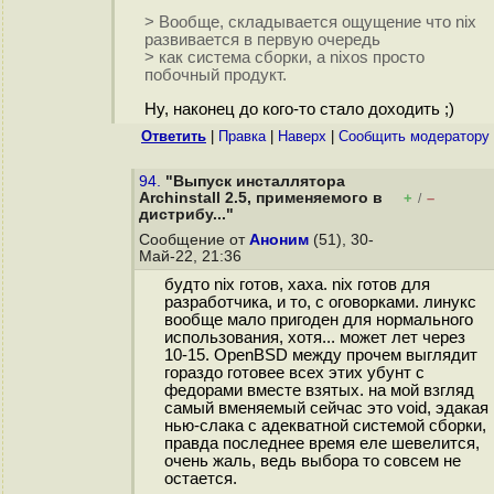
> Вообще, складывается ощущение что nix
развивается в первую очередь
> как система сборки, а nixos просто
побочный продукт.
Ну, наконец до кого-то стало доходить ;)
Ответить
|
Правка
|
Наверх
|
Cообщить модератору
94.
"Выпуск инсталлятора
Archinstall 2.5, применяемого в
+
–
/
дистрибу..."
Сообщение от
Аноним
(51), 30-
Май-22, 21:36
будто nix готов, хаха. nix готов для
разработчика, и то, с оговорками. линукс
вообще мало пригоден для нормального
использования, хотя... может лет через
10-15. OpenBSD между прочем выглядит
гораздо готовее всех этих убунт с
федорами вместе взятых. на мой взгляд
самый вменяемый сейчас это void, эдакая
нью-слака с адекватной системой сборки,
правда последнее время еле шевелится,
очень жаль, ведь выбора то совсем не
остается.