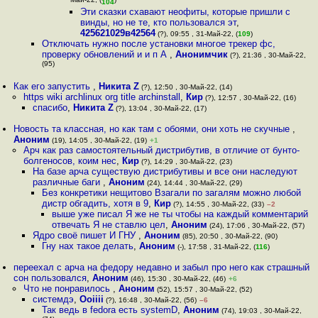
Май-22, (
)
104
Эти сказки схавают неофиты, которые пришли с
винды, но не те, кто пользовался эт
,
425621029в42564
(?), 09:55 , 31-Май-22, (
109
)
Отключать нужно после установки многое трекер фс,
проверку обновлений и и п А
,
Анонимчик
(?), 21:36 , 30-Май-22,
(95)
Как его запустить
,
Никита Z
(?), 12:50 , 30-Май-22, (14)
https wiki archlinux org title archinstall
,
Кир
(?), 12:57 , 30-Май-22, (16)
спасибо
,
Никита Z
(?), 13:04 , 30-Май-22, (17)
Новость та классная, но как там с обоями, они хоть не скучные
,
Аноним
(19), 14:05 , 30-Май-22, (19)
+1
Арч как раз самостоятельный дистрибутив, в отличие от бунто-
болгеносов, коим нес
,
Кир
(?), 14:29 , 30-Май-22, (23)
На базе арча существую дистрибутивы и все они наследуют
различные баги
,
Аноним
(24), 14:44 , 30-Май-22, (29)
Без конкретики нещитово Взагали по загалям можно любой
дистр обгадить, хотя в 9
,
Кир
(?), 14:55 , 30-Май-22, (33)
–2
выше уже писал Я же не ты чтобы на каждый комментарий
отвечать Я не ставлю цел
,
Аноним
(24), 17:06 , 30-Май-22, (57)
Ядро своё пишет И ГНУ
,
Аноним
(85), 20:50 , 30-Май-22, (90)
Гну нах такое делать
,
Аноним
(-), 17:58 , 31-Май-22, (
116
)
переехал с арча на федору недавно и забыл про него как страшный
сон пользовался
,
Аноним
(46), 15:30 , 30-Май-22, (46)
+6
Что не понравилось
,
Аноним
(52), 15:57 , 30-Май-22, (52)
системдэ
,
Ooiiii
(?), 16:48 , 30-Май-22, (56)
–6
Так ведь в fedora есть systemD
,
Аноним
(74), 19:03 , 30-Май-22,