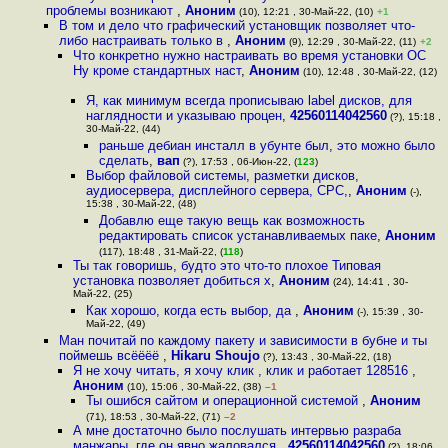
проблемы возникают
,
Аноним
(10), 12:21 , 30-Май-22, (10)
+1
В том и дело что графический установщик позволяет что-
либо настраивать только в
,
Аноним
(9), 12:29 , 30-Май-22, (11)
+2
Что конкретно нужно настраивать во время установки ОС
Ну кроме стандартных наст
,
Аноним
(10), 12:48 , 30-Май-22, (12)
Я, как минимум всегда прописываю label дисков, для
наглядности и указываю процен
,
42560114042560
(?), 15:18 ,
30-Май-22, (44)
раньше дебиан инсталл в убунте был, это можно было
сделать
,
вап
(?), 17:53 , 06-Июн-22, (
123
)
Выбор файловой системы, разметки дисков,
аудиосервера, дисплейного сервера, СРС,
,
Аноним
(-),
15:38 , 30-Май-22, (48)
Добавлю еще такую вещь как возможность
редактировать список устанавливаемых паке
,
Аноним
(117), 18:48 , 31-Май-22, (
118
)
Ты так говоришь, будто это что-то плохое Типовая
установка позволяет добиться х
,
Аноним
(24), 14:41 , 30-
Май-22, (25)
Как хорошо, когда есть выбор, да
,
Аноним
(-), 15:39 , 30-
Май-22, (49)
Ман почитай по каждому пакету и зависимости в бубне и ты
поймешь всёёёё
,
Hikaru Shoujo
(?), 13:43 , 30-Май-22, (18)
Я не хочу читать, я хочу клик , клик и работает 128516
,
Аноним
(10), 15:06 , 30-Май-22, (38)
–1
Ты ошибся сайтом и операционной системой
,
Аноним
(71), 18:53 , 30-Май-22, (71)
–2
А мне достаточно было послушать интервью разраба
манжары, где он явно жаловался
,
42560114042560
(?), 18:06 ,