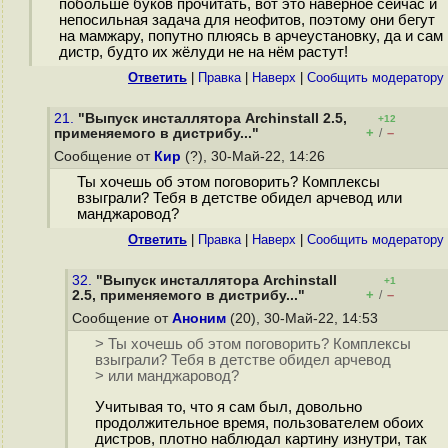
побольше буков прочитать, вот это наверное сейчас и
непосильная задача для неофитов, поэтому они бегут
на мамжару, попутно плюясь в арчеустановку, да и сам
дистр, будто их жёлуди не на нём растут!
Ответить
|
Правка
|
Наверх
|
Cообщить модератору
21.
"Выпуск инсталлятора Archinstall 2.5,
+12
+
–
применяемого в дистрибу..."
/
Сообщение от
Кир
(?), 30-Май-22, 14:26
Ты хочешь об этом поговорить? Комплексы
взыграли? Тебя в детстве обидел арчевод или
манджаровод?
Ответить
|
Правка
|
Наверх
|
Cообщить модератору
32.
"Выпуск инсталлятора Archinstall
+1
+
–
2.5, применяемого в дистрибу..."
/
Сообщение от
Аноним
(20), 30-Май-22, 14:53
> Ты хочешь об этом поговорить? Комплексы
взыграли? Тебя в детстве обидел арчевод
> или манджаровод?
Учитывая то, что я сам был, довольно
продолжительное время, пользователем обоих
дистров, плотно наблюдал картину изнутри, так