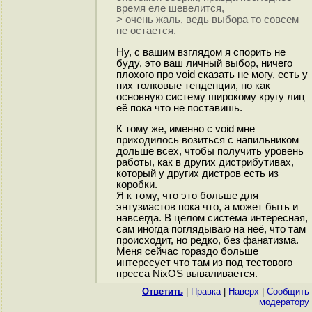
время еле шевелится,
> очень жаль, ведь выбора то совсем
не остается.
Ну, с вашим взглядом я спорить не
буду, это ваш личный выбор, ничего
плохого про void сказать не могу, есть у
них толковые тенденции, но как
основную систему широкому кругу лиц
её пока что не поставишь.
К тому же, именно с void мне
приходилось возиться с напильником
дольше всех, чтобы получить уровень
работы, как в других дистрибутивах,
который у других дистров есть из
коробки.
Я к тому, что это больше для
энтузиастов пока что, а может быть и
навсегда. В целом система интересная,
сам иногда поглядываю на неё, что там
происходит, но редко, без фанатизма.
Меня сейчас гораздо больше
интересует что там из под тестового
пресса NixOS вываливается.
Ответить
|
Правка
|
Наверх
|
Cообщить
модератору