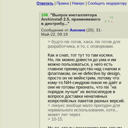
Ответить
|
Правка
|
Наверх
|
Cообщить модератору
106
.
"Выпуск инсталлятора
+1
Archinstall 2.5, применяемого
+
–
/
в дистрибу..."
Сообщение от
Аноним
(20), 31-
Май-22, 09:19
> будто nix готов, хаха. nix готов для
разработчика, и то, с оговорками.
Как и снап, тот тут то там косяки.
Но, nix можно довести до ума и им
можно пользоваться, у него есть
главное преимущество над снапом и
флатпаком, он не defective by design,
просто он не мейнстрим, потому что
кому-то NiH-синдром покоя не даёт и
они не готовы признать, что nix "на
порядок лучше" их велосипедов в
вопросе доставки ненативных
юзерспейсных пакетов разных версий.
> линукс вообще мало пригоден для
нормального использования, хотя...
может лет через
> 10-15.
Ну да, это вы расскажите тем, кто им