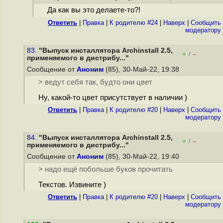
Да как вы это делаете-то?!
Ответить
|
Правка
|
К родителю #24
|
Наверх
|
Cообщить
модератору
83.
"Выпуск инсталлятора Archinstall 2.5,
+
–
/
применяемого в дистрибу..."
Сообщение от
Аноним
(85), 30-Май-22, 19:38
> ведут себя так, будто они цвет
Ну, какой-то цвет присутствует в наличии )
Ответить
|
Правка
|
К родителю #20
|
Наверх
|
Cообщить
модератору
84.
"Выпуск инсталлятора Archinstall 2.5,
+
–
/
применяемого в дистрибу..."
Сообщение от
Аноним
(85), 30-Май-22, 19:40
> надо ещё побольше буков прочитать
Текстов. Извините )
Ответить
|
Правка
|
К родителю #20
|
Наверх
|
Cообщить
модератору