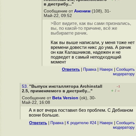
в дистрибу..."
Сообщение от
Аноним
(108), 31-
Май-22, 09:52
>Вот видите, как вы сами признались,
вы, по какой-то причине, всё же
выбираете рачик.
Как вы выше написали, у меня тоже нет
времени довести никс до ума. А рачик
он как Калашников, надежен и не
подведет в самый неподходящий
момент
Ответить
|
Правка
|
Наверх
|
Cообщить
модератору
53.
"Выпуск инсталлятора Archinstall
–1
+
–
2.5, применяемого в дистрибу..."
/
Сообщение от
Beta Version
(ok), 30-
Май-22, 16:08
А я вот вчера поставил без проблем. С Дебианом
возни больше.
Ответить
|
Правка
|
К родителю #24
|
Наверх
|
Cообщить
модератору