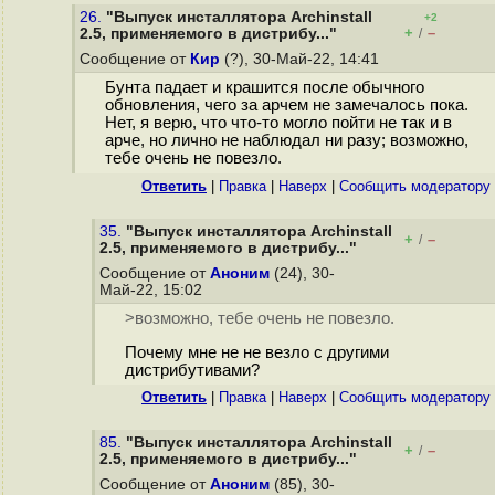
26.
"Выпуск инсталлятора Archinstall
+2
+
–
2.5, применяемого в дистрибу..."
/
Сообщение от
Кир
(?), 30-Май-22, 14:41
Бунта падает и крашится после обычного
обновления, чего за арчем не замечалось пока.
Нет, я верю, что что-то могло пойти не так и в
арче, но лично не наблюдал ни разу; возможно,
тебе очень не повезло.
Ответить
|
Правка
|
Наверх
|
Cообщить модератору
35.
"Выпуск инсталлятора Archinstall
+
–
/
2.5, применяемого в дистрибу..."
Сообщение от
Аноним
(24), 30-
Май-22, 15:02
>возможно, тебе очень не повезло.
Почему мне не не везло с другими
дистрибутивами?
Ответить
|
Правка
|
Наверх
|
Cообщить модератору
85.
"Выпуск инсталлятора Archinstall
+
–
/
2.5, применяемого в дистрибу..."
Сообщение от
Аноним
(85), 30-