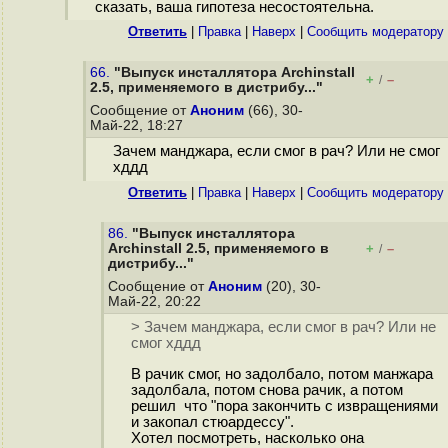
сказать, ваша гипотеза несостоятельна.
Ответить
|
Правка
|
Наверх
|
Cообщить модератору
66.
"Выпуск инсталлятора Archinstall
+
–
/
2.5, применяемого в дистрибу..."
Сообщение от
Аноним
(66), 30-
Май-22, 18:27
Зачем манджара, если смог в рач? Или не смог
хддд
Ответить
|
Правка
|
Наверх
|
Cообщить модератору
86.
"Выпуск инсталлятора
Archinstall 2.5, применяемого в
+
–
/
дистрибу..."
Сообщение от
Аноним
(20), 30-
Май-22, 20:22
> Зачем манджара, если смог в рач? Или не
смог хддд
В рачик смог, но задолбало, потом манжара
задолбала, потом снова рачик, а потом
решил что "пора закончить с извращениями
и закопал стюардессу".
Хотел посмотреть, насколько она