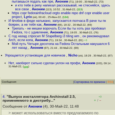
пытаешься подать как пре
,
Аноним
(71), 19:00 , 30-Май-22, (73)
и кто тебе в репу напихал рассказывай, не стесняйся, здесь
все свои
,
Аноним
(113), 10:52 , 31-Май-22, (
113
)
https copr fedorainfracloud orgto enable repo dnf copr enable user
project
,
Lyrix
(ok), 00:43 , 25-Июн-22, (
124
)
И блобов в феде натыкано, запускается полчаса В раче ты пк
боярен, а не тебя как
,
Аноним
(66), 18:32 , 30-Май-22, (69)
Трепать - не мешки ворочать Если бы ты хоть раз пробовал
Fedora, то с удивление
,
Аноним
(71), 19:05 , 30-Май-22, (76)
С год назад спросил M Stapelberg i3 tiling wm , он рекомендовал
Arch, если копа
,
Аноним
(71), 19:34 , 30-Май-22, (81)
+3
Мой путь Четыре десктопа на Fedora Остальным накушался 6
лет назад
,
Аноним
(97), 21:44 , 30-Май-22, (99)
Упрощается установщик для новичков
,
Nicho
(ok), 18:29 , 30-Май-22, (67)
Нет, наоборот сильно сделан уклон на профи
,
Аноним
(103), 09:14 ,
31-Май-22, (
)
105
Сообщения
[
Сортировка по времени
|
RSS
]
4.
"Выпуск инсталлятора Archinstall 2.5,
+3
+
–
применяемого в дистрибу..."
/
Сообщение от
Аноним
(4), 30-Май-22, 11:48
> может использоваться вместо предлагаемого по