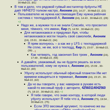
30-Май-22, (61)
В том и дело, что рядовой гуёвый инсталятор бубунты НЕ
даёт НИЧЕГО толком настро
,
Аноним
(20), 14:27 , 30-Май-22, (22)
Пользователю не нужна кастомизация Ему нужна рабочая
система с техподдержкой А
,
Аноним
(24), 14:43 , 30-Май-22, (28)
+2
Надо же, а мужики то и не знали Спасибо, что просветил
меня, тёмного, что именн
,
Кир
(?), 14:50 , 30-Май-22, (31)
Для нетакихкаквсе и придумал Аря, чтобы
нетакихкаквсе могли тешить своё самолюби
,
Аноним
(24), 15:01 , 30-Май-22, (34)
Я прям волнуюсь -- а как же у LFS с техподдержкой
Не сплю, не ем, всё о техподд
,
Кир
(?), 15:07 , 30-Май-22,
(39)
–1
Как четверть, год закончил Без троек
,
Аноним
(24),
17:49 , 30-Май-22, (58)
А давайте, уважаемый, вы не будете решать за всех
пользователей, кому не нужна к
,
Аноним
(20), 15:09 , 30-
Май-22, (40)
Убунту использует обычный офисный планктон Им нет
времени ковыряться в терминал
,
Аноним
(24), 15:15 , 30-
Май-22, (42)
Да чо вы говорите, у вас наверное в рукаве есть
какой-то весомый пруф с авторите
,
42560114042560
(?), 18:10 , 30-Май-22, (62)
+2
Я тебе говорю, что знаю контору, в которой люди
убунту используют Я тебе что а
,
Аноним
(75), 19:04 ,
30-Май-22, (75)
Если ЭТО весомый аргумент, то конечно же вы
абсолютно правы xDНет, сообщённой ва
,