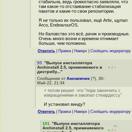
стабильна, ведь громогласно заявляли, что
там какое-то отстаивание-стабилизация
пакетов и какие-то свои репозитории.
Я не только их пользовал, ещё Artix, щупал
Arco, EndeavourOS.
Но баловство это всё, рачик и производные.
Очень много возни и времени отнимает
больше, чем положено.
Ответить
|
Правка
|
Наверх
|
Cообщить модератору
93.
"Выпуск инсталлятора
Archinstall 2.5, применяемого в
+
–
/
дистрибу..."
Сообщение от
Анонимчик
(?), 30-
Май-22, 21:34
> потом решил что "пора закончить с
извращениями и закопал стюардессу"
И установил винду?
Ответить
|
Правка
|
Наверх
|
Cообщить модератору
101
.
"Выпуск инсталлятора
+2
Archinstall 2.5, применяемого
+
–
/