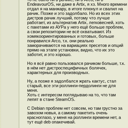
EndeavourOS, ни даже в Artix, я хз. Много времени
отдал я на манжару, в итоге плюнул и свалил на
рачик. Позже и это задолбало. Но из всех этих
дистров рачик лучший, потому что лучше
работает, из альтернатив Artix, легковесней, хоть
с пакетами из АУРа у него ещё больше проблем,
а свои репозитории не всё охватывают. Из
хомякоориентированных и готовых, больше
понравился Arco, т.к. они реально
заморачиваются на вариациях пресетов и опций
прямо на этапе установки, видно, что их это
заботит, и это хорошо.
Но я всё равно пользовался рачиком больше, т.к.
в нём нет дистроспецифичных болячек,
характерных для производных.
Ну, а позже я задолбался жрать кактус, стал
старый, все эти роллинги-пердолинги не для
меня.
Хоть с интересом поглядываю на то, что там
лепят в стане SteamOS.
С Debian проблем нет совсем, но там грустно за
завозом новья, а самому пакетить очень
кpacнoглaзo, у меня на роллинги времени нет, а
тут ещё deb опакечивай.