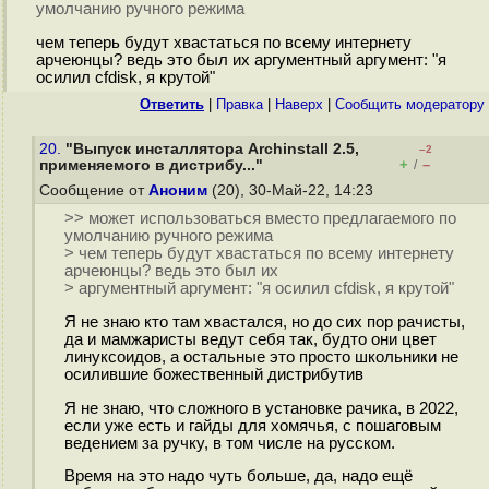
умолчанию ручного режима
чем теперь будут хвастаться по всему интернету
арчеюнцы? ведь это был их аргументный аргумент: "я
осилил cfdisk, я крутой"
Ответить
|
Правка
|
Наверх
|
Cообщить модератору
20.
"Выпуск инсталлятора Archinstall 2.5,
–2
+
–
применяемого в дистрибу..."
/
Сообщение от
Аноним
(20), 30-Май-22, 14:23
>> может использоваться вместо предлагаемого по
умолчанию ручного режима
> чем теперь будут хвастаться по всему интернету
арчеюнцы? ведь это был их
> аргументный аргумент: "я осилил cfdisk, я крутой"
Я не знаю кто там хвастался, но до сих пор рачисты,
да и мамжаристы ведут себя так, будто они цвет
линуксоидов, а остальные это просто школьники не
осилившие божественный дистрибутив
Я не знаю, что сложного в установке рачика, в 2022,
если уже есть и гайды для хомячья, с пошаговым
ведением за ручку, в том числе на русском.
Время на это надо чуть больше, да, надо ещё