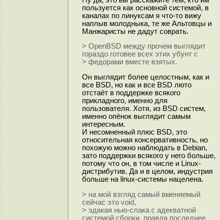
пользуется как основной системой, в
каналах по линуксам я что-то вижу
наплыв молодныка, те же Альтовцы и
Манжаристы не дадут соврать.
> OpenBSD между прочем выглядит
гораздо готовее всех этих убунт с
> федорами вместе взятых.
Он выглядит более целостным, как и
все BSD, но как и все BSD люто
отстаёт в поддержке всякого
прикладного, именно для
пользователя. Хотя, из BSD систем,
именно опёнок выглядит самым
интересным.
И несомненный плюс BSD, это
относительная консервативность, но
похожую можно наблюдать в Debian,
зато поддержки всякого у него больше,
потому что он, в том числе и Linux-
дистрибутив. Да и в целом, индустрия
больше на linux-системы нацелена.
> на мой взгляд самый вменяемый
сейчас это void,
> эдакая нью-слака с адекватной
системой сборки, правда последнее