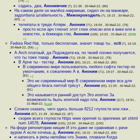
(74)
+1
садись, два
,
Анонимчик
(?), 21:38 , 30-Май-22, (96)
На самом деле он малёха наврамши, сидел он на манжаре,
задолбала штабильность
,
Мимокрокодилъ
(?), 18:15 , 30-Май-22,
(65)
–5
телепаты в треде Алярм
,
Аноним
(71), 19:09 , 30-Май-22, (79)
просто если арч глючит этот глюк описан или в вики или в
новостях, а бомжара глю
,
Аноним
(108), 10:02 , 31-Май-22, (
110
)
+1
Fedora Red Hat, только бесплатная, значит товар ты
,
nctt
(?), 16:18 ,
30-Май-22, (54)
+2
А Arch платный, да Подождите-ка, по твоей логике получается,
что ты тоже товар
,
Аноним
(71), 19:08 , 30-Май-22, (78)
В Арче ты - тестер
,
Аноним
(80), 19:21 , 30-Май-22, (80)
В современно мире пользователь любого софта тестер по
умолчанию, к сожалению А в
,
Аноним
(71), 19:37 , 30-Май-22,
(82)
+2
Это не современный мир В современном мире все для
общего блага лептой трясут
,
Аноним
(85), 21:05 , 30-Май-22,
(91)
Это называется ранний доступ Это илитно За
возможность быль илиткой надо пла
,
Аноним
(117), 18:51 ,
31-Май-22, (
)
120
Сложно сказать, чего здесь больше 8212 глупости или лжи
,
Аноним
(97), 21:39 , 30-Май-22, (97)
скорее всего глупости https www opennet ru opennews art shtml
num 14578
,
Аноним
(100), 23:00 , 30-Май-22, (100)
На феде репозитории нищие И это даже не сравнивая с раче
ауром А если хочешь д
,
Аноним
(66), 18:31 , 30-Май-22, (68)
и напихать в репы непойми что Знаем, плавали Когда