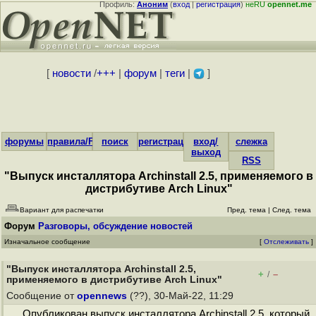
Профиль:
Аноним
(
вход
|
регистрация
)
неRU
opennet.me
[
новости
/
+++
|
форум
|
теги
|
]
форумы
правила/FAQ
поиск
регистрация
вход/
слежка
выход
RSS
"Выпуск инсталлятора Archinstall 2.5, применяемого в
дистрибутиве Arch Linux"
Вариант для распечатки
Пред. тема
|
След. тема
Форум
Разговоры, обсуждение новостей
Изначальное сообщение
[
Отслеживать
]
"Выпуск инсталлятора Archinstall 2.5,
+
–
/
применяемого в дистрибутиве Arch Linux"
Сообщение от
opennews
(??), 30-Май-22, 11:29
Опубликован выпуск инсталлятора Archinstall 2.5, который