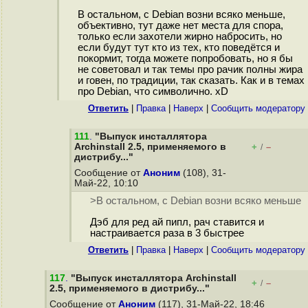
В остальном, с Debian возни всяко меньше,
объективно, тут даже нет места для спора,
только если захотели жирно набросить, но
если будут тут кто из тех, кто поведётся и
покормит, тогда можете попробовать, но я бы
не советовал и так темы про рачик полны жира
и говен, по традиции, так сказать. Как и в темах
про Debian, что символично. xD
Ответить
|
Правка
|
Наверх
|
Cообщить модератору
111
.
"Выпуск инсталлятора
Archinstall 2.5, применяемого в
+
–
/
дистрибу..."
Сообщение от
Аноним
(108), 31-
Май-22, 10:10
>В остальном, с Debian возни всяко меньше
Дэб для ред ай пипл, рач ставится и
настраивается раза в 3 быстрее
Ответить
|
Правка
|
Наверх
|
Cообщить модератору
117
.
"Выпуск инсталлятора Archinstall
+
–
/
2.5, применяемого в дистрибу..."
Сообщение от
Аноним
(117), 31-Май-22, 18:46