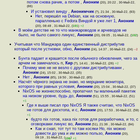
потом снова рачик, а потом
,
Аноним
(20), 20:22 , 30-Май-22,
(86)
И установил винду
,
Анонимчик
(?), 21:34 , 30-Май-22, (93)
Нет, перешёл на Debian, как на основную,
паралленьно с Fedora Виндой я уже лет 1
,
Аноним
(20), 08:48 , 31-Май-22, (
101
)
+2
В моём детстве не то что манжароводов и арчеводов не
было, не было самого линукс
,
Аноним
(20), 09:05 , 31-Май-22, (
102
)
Учитывая что Манджара один единственный дистрибутив
который после устновки, обно
,
Аноним
(24), 14:37 , 30-Май-22, (24)
–2
Бунта падает и крашится после обычного обновления, чего за
арчем не замечалось п
,
Кир
(?), 14:41 , 30-Май-22, (26)
+2
Почему мне не не везло с другими дистрибутивами
,
Аноним
(24), 15:02 , 30-Май-22, (35)
Нет
,
Аноним
(85), 19:50 , 30-Май-22, (85)
Насчёт чёрного экрана не знаю, но мерцание монитора,
которого при равных условия
,
Аноним
(20), 15:04 , 30-Май-22, (37)
NixOS не жизнеспособно, пропатчил ты маленький пакетик
на низком уровне, будь до
,
Аноним
(51), 15:55 , 30-Май-22, (51)
+1
Где я выше писал про NixOS Я также считаю, что NixOS
не готов для десктопа, и с
,
Аноним
(20), 17:53 , 30-Май-22, (59)
+1
будто nix готов, хаха nix готов для разработчика, и то, с
оговорками линукс во
,
Аноним
(51), 21:36 , 30-Май-22, (94)
Как и снап, тот тут то там косяки Но, nix можно
довести до ума и им можно пользо
,
Аноним
(20),
09:19 , 31-Май-22, (
)
106
+1