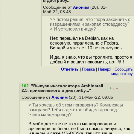
в дистрибу..."
Сообщение от
Аноним
(20), 31-
Май-22, 08:48
>> потом решил что "пора закончить с
извращениями и закопал стюардессу"
> И установил винду?
Нет, перешёл на Debian, как на
основную, паралленьно с Fedora.
Виндой я уже лет 10 не пользуюсь.
И да, я знаю, что вы троллите, просто я
добрый и решил покормить, вот 🍪 !
Ответить
|
Правка
|
Наверх
|
Cообщить
модератору
102
.
"Выпуск инсталлятора Archinstall
+
–
/
2.5, применяемого в дистрибу..."
Сообщение от
Аноним
(20), 31-Май-22, 09:05
> Ты хочешь об этом поговорить? Комплексы
взыграли? Тебя в детстве обидел арчевод
> или манджаровод?
В моём детстве не то что манжароводов и
арчеводов не было, не было самого линукса, как
и винды и даже MS-DOS'а, так что ваше