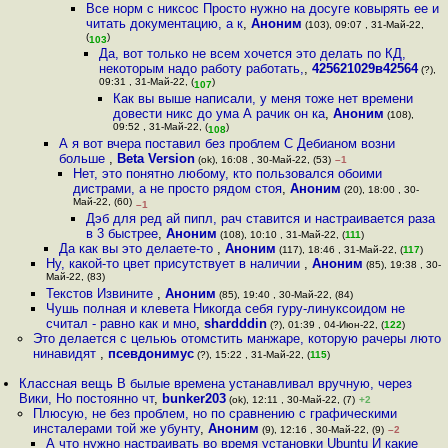
Все норм с никсос Просто нужно на досуге ковырять ее и
читать документацию, а к
,
Аноним
(103), 09:07 , 31-Май-22,
(
)
103
Да, вот только не всем хочется это делать по КД,
некоторым надо работу работать,
,
425621029в42564
(?),
09:31 , 31-Май-22, (
)
107
Как вы выше написали, у меня тоже нет времени
довести никс до ума А рачик он ка
,
Аноним
(108),
09:52 , 31-Май-22, (
)
108
А я вот вчера поставил без проблем С Дебианом возни
больше
,
Beta Version
(ok), 16:08 , 30-Май-22, (53)
–1
Нет, это понятно любому, кто пользовался обоими
дистрами, а не просто рядом стоя
,
Аноним
(20), 18:00 , 30-
Май-22, (60)
–1
Дэб для ред ай пипл, рач ставится и настраивается раза
в 3 быстрее
,
Аноним
(108), 10:10 , 31-Май-22, (
111
)
Да как вы это делаете-то
,
Аноним
(117), 18:46 , 31-Май-22, (
117
)
Ну, какой-то цвет присутствует в наличии
,
Аноним
(85), 19:38 , 30-
Май-22, (83)
Текстов Извините
,
Аноним
(85), 19:40 , 30-Май-22, (84)
Чушь полная и клевета Никогда себя гуру-линуксоидом не
считал - равно как и мно
,
shardddin
(?), 01:39 , 04-Июн-22, (
122
)
Это делается с цельюь отомстить манжаре, которую рачеры люто
нинавидят
,
псевдонимус
(?), 15:22 , 31-Май-22, (
115
)
Классная вещь В былые времена устанавливал вручную, через
Вики, Но постоянно чт
,
bunker203
(ok), 12:11 , 30-Май-22, (7)
+2
Плюсую, не без проблем, но по сравнению с графическими
инсталерами той же убунту
,
Аноним
(9), 12:16 , 30-Май-22, (9)
–2
А что нужно настраивать во время установки Ubuntu И какие