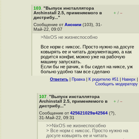
103
.
"Выпуск инсталлятора
Archinstall 2.5, применяемого в
+
–
/
дистрибу..."
Сообщение от
Аноним
(103), 31-
Май-22, 09:07
>NixOS не жизнеспособно
Все норм с никсос. Просто нужно на досуге
ковырять ее и читать документацию, а как
родится конфиг, можно уже на рабочую
машину запускать.
Если бы не рачик, я бы сидел на никсе, уж
больно удобно там все сделано
Ответить
|
Правка
|
К родителю #51
|
Наверх
|
Cообщить модератору
107
.
"Выпуск инсталлятора
Archinstall 2.5, применяемого в
+
–
/
дистрибу..."
Сообщение от
425621029в42564
(?),
31-Май-22, 09:31
>>NixOS не жизнеспособно
> Все норм с никсос. Просто нужно на
досуге ковырять ее и читать