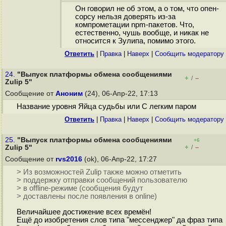
Он говорил не об этом, а о том, что опен-
сорсу нельзя доверять из-за
компрометации npm-пакетов. Что,
естественно, чушь вообще, и никак не
относится к Зулипа, помимо этого.
Ответить
|
Правка
|
Наверх
|
Cообщить модератору
24.
"Выпуск платформы обмена сообщениями
+
–
/
Zulip 5"
Сообщение от
Аноним
(24), 06-Апр-22, 17:13
Название уровня Яйца судьбы или С легким паром
Ответить
|
Правка
|
Наверх
|
Cообщить модератору
25.
"Выпуск платформы обмена сообщениями
+6
+
–
Zulip 5"
/
Сообщение от
rvs2016
(ok), 06-Апр-22, 17:27
> Из возможностей Zulip также можно отметить
> поддержку отправки сообщений пользователю
> в offline-режиме (сообщения будут
> доставлены после появления в online)
Величайшее достижение всех времён!
Ещё до изобретения слов типа "мессенджер" да фраз типа