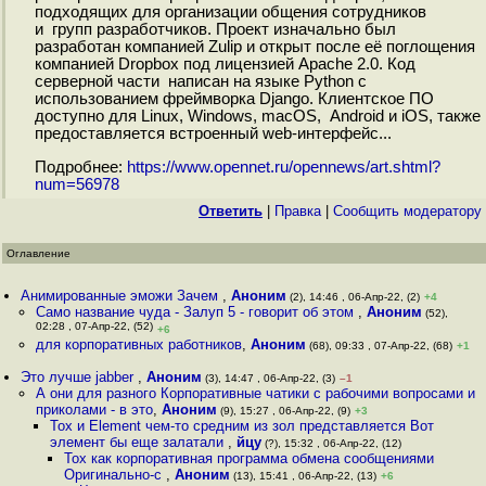
подходящих для организации общения сотрудников
и групп разработчиков. Проект изначально был
разработан компанией Zulip и открыт после её поглощения
компанией Dropbox под лицензией Apache 2.0. Код
серверной части написан на языке Python с
использованием фреймворка Django. Клиентское ПО
доступно для Linux, Windows, macOS, Android и iOS, также
предоставляется встроенный web-интерфейс...
Подробнее:
https://www.opennet.ru/opennews/art.shtml?
num=56978
Ответить
|
Правка
|
Cообщить модератору
Оглавление
Анимированные эможи Зачем
,
Аноним
(2), 14:46 , 06-Апр-22, (2)
+4
Само название чуда - Залуп 5 - говорит об этом
,
Аноним
(52),
02:28 , 07-Апр-22, (52)
+6
для корпоративных работников
,
Аноним
(68), 09:33 , 07-Апр-22, (68)
+1
Это лучше jabber
,
Аноним
(3), 14:47 , 06-Апр-22, (3)
–1
А они для разного Корпоративные чатики с рабочими вопросами и
приколами - в это
,
Аноним
(9), 15:27 , 06-Апр-22, (9)
+3
Tox и Element чем-то средним из зол представляется Вот
элемент бы еще залатали
,
йцу
(?), 15:32 , 06-Апр-22, (12)
Tox как корпоративная программа обмена сообщениями
Оригинально-с
,
Аноним
(13), 15:41 , 06-Апр-22, (13)
+6