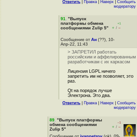
Ответить
|
Правка
|
Наверх
|
Cообщить
модератору
91
.
"Выпуск
платформы обмена
+1
+
–
сообщениями Zulip 5"
/
Сообщение от
Ан
(??), 10-
Апр-22, 11:43
> ЗАПРЕТИЛ работать
российским и аффелированным
разработчикам с их каркасом
Лицензия LGPL ничего
запретить им не позволяет, это
раз.
Qt на порядок лучше
Электрона. Это два.
Ответить
|
Правка
|
Наверх
|
Cообщить
модератору
89
.
"Выпуск платформы
–1
обмена сообщениями
+
–
/
Zulip 5"
Сообщение от
ivanpetrov
(ok), 09-