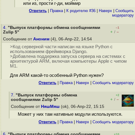
или из, прости г-ди, моймир
Ответить
|
Правка
|
К родителю #36
|
Наверх
|
Cообщить
модератору
4.
"Выпуск платформы обмена сообщениями
–1
+
–
Zulip 5"
/
Сообщение от
Аноним
(4), 06-Апр-22, 14:54
>Код серверной части написан на языке Python с
использованием фреймворка Django.
>Добавлена поддержка запуска сервера на системах с
архитектурой ARM, включая компьютеры Apple с чипом
M1.
Для ARM какой-то особенный Python нужен?
Ответить
|
Правка
|
Наверх
|
Cообщить модератору
7.
"Выпуск платформы обмена
+2
+
–
сообщениями Zulip 5"
/
Сообщение от
НяшМяш
(ok), 06-Апр-22, 15:15
Может у них там нативные модули используются.
Ответить
|
Правка
|
Наверх
|
Cообщить модератору
6.
"Выпуск платформы обмена сообщениями
+10