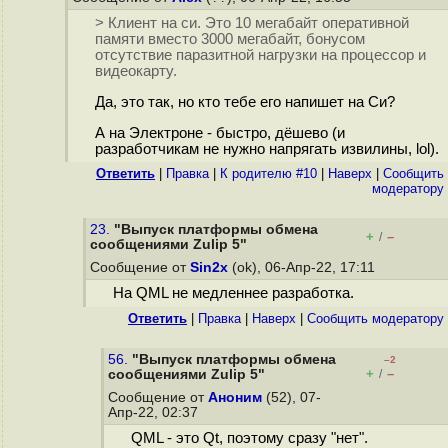
> Клиент на си. Это 10 мегабайт оперативной
памяти вместо 3000 мегабайт, бонусом
отсутствие паразитной нагрузки на процессор и
видеокарту.
Да, это так, но кто тебе его напишет на Си?
А на Электроне - быстро, дёшево (и
разработчикам не нужно напрягать извилины, lol).
Ответить
|
Правка
|
К родителю #10
|
Наверх
|
Cообщить
модератору
23.
"Выпуск платформы обмена
+
–
/
сообщениями Zulip 5"
Сообщение от
Sin2x
(ok), 06-Апр-22, 17:11
На QML не медленнее разработка.
Ответить
|
Правка
|
Наверх
|
Cообщить модератору
56.
"Выпуск платформы обмена
–2
+
–
сообщениями Zulip 5"
/
Сообщение от
Аноним
(52), 07-
Апр-22, 02:37
QML - это Qt, поэтому сразу "нет".