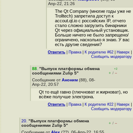
Апр-22, 21:26
The Qt Company (многие годы уже не
Trolltech) запретила доступ к
accout.qt.io с российских IP, отчего
стало сложно загрузить бинарники
Qt через официальный установщик.
Больше ничего не было запрещено/
ограничено, насколько я знаю. У вас
есть другие сведения?
Ответить
|
Правка
|
К родителю #62
|
Наверх
|
Cообщить модератору
88
.
"Выпуск платформы обмена
+2
+
–
сообщениями Zulip 5"
/
Сообщение от
Аноним
(88), 08-
Апр-22, 20:57
Qt то ещё гавно (глючноват и жирноват), но
всёже получше электрона.
Ответить
|
Правка
|
К родителю #22
|
Наверх
|
Cообщить модератору
20.
"Выпуск платформы обмена
+
–
/
сообщениями Zulip 5"
Сообщение от
Alex
(??), 06-Апр-22, 16:55