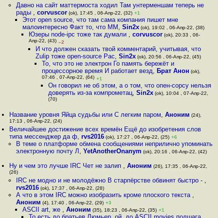
Давно на сайт маттермоста ходил Там унтерменшам теперь не
рады
,
corvuscor
(ok), 17:45 , 06-Апр-22, (32)
+1
Этот open source, что там сама компания пишет мне
малоинтересно Факт то, что MM
,
Sin2x
(ok), 19:02 , 06-Апр-22, (38)
Юзеры node-ipc тоже так думали
,
corvuscor
(ok), 20:33 , 06-
Апр-22, (43)
–2
И что должен сказать твой комментарий, учитывая, что
Zulip тоже open-source Рас
,
Sin2x
(ok), 20:56 , 06-Апр-22, (45)
То, что это не электрон Го память бережёт и
процессорное время И работает везд
,
Брат Анон
(ok),
07:46 , 07-Апр-22, (64)
+1
Он говорил не об этом, а о том, что опен-сорсу нельзя
доверять из-за компрометац
,
Sin2x
(ok), 10:04 , 07-Апр-22,
(70)
Название уровня Яйца судьбы или С легким паром
,
Аноним
(24),
17:13 , 06-Апр-22, (24)
Величайшее достижение всех времён Ещё до изобретения слов
типа мессенджер да ф
,
rvs2016
(ok), 17:27 , 06-Апр-22, (25)
+6
В теме о платформе обмена сообщениями неприлично упоминать
электронную почту Л
,
YetAnotherOnanym
(ok), 20:16 , 06-Апр-22, (42)
Ну и чем это лучше IRC Чет не залип
,
Аноним
(26), 17:35 , 06-Апр-22,
(26)
IRC не модно и не молодёжно В старпёрстве обвинят быстро -
,
rvs2016
(ok), 17:37 , 06-Апр-22, (28)
А что в этом IRC можно изобразить кроме плоского текста
,
Аноним
(4), 17:40 , 06-Апр-22, (29)
+3
ASCII art, же
,
Аноним
(35), 18:23 , 06-Апр-22, (35)
+1
То есть до братьев Люмьер, ой, до ASCII movies полшага
,