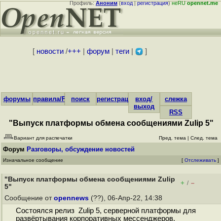
Профиль:
Аноним
(
вход
|
регистрация
)
неRU
opennet.me
[
новости
/
+++
|
форум
|
теги
|
]
форумы
правила/FAQ
поиск
регистрация
вход/
слежка
выход
RSS
"Выпуск платформы обмена сообщениями Zulip 5"
Вариант для распечатки
Пред. тема
|
След. тема
Форум
Разговоры, обсуждение новостей
Изначальное сообщение
[
Отслеживать
]
"Выпуск платформы обмена сообщениями Zulip
+
–
/
5"
Сообщение от
opennews
(??), 06-Апр-22, 14:38
Состоялся релиз Zulip 5, серверной платформы для
развёртывания корпоративных мессенджеров,