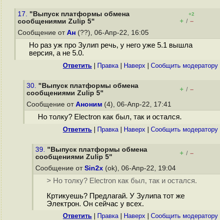
17.
"Выпуск платформы обмена
+2
+
–
сообщениями Zulip 5"
/
Сообщение от
Ан
(??), 06-Апр-22, 16:05
Но раз уж про Зулип речь, у него уже 5.1 вышла
версия, а не 5.0.
Ответить
|
Правка
|
Наверх
|
Cообщить модератору
30.
"Выпуск платформы обмена
+
–
/
сообщениями Zulip 5"
Сообщение от
Аноним
(4), 06-Апр-22, 17:41
Но толку? Electron как был, так и остался.
Ответить
|
Правка
|
Наверх
|
Cообщить модератору
39.
"Выпуск платформы обмена
+
–
/
сообщениями Zulip 5"
Сообщение от
Sin2x
(ok), 06-Апр-22, 19:04
> Но толку? Electron как был, так и остался.
Кртикуешь? Предлагай. У Зулипа тот же
Электрон. Он сейчас у всех.
Ответить
|
Правка
|
Наверх
|
Cообщить модератору