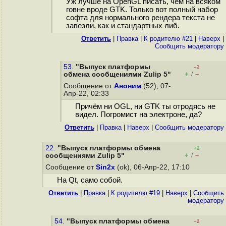
Уж лучше на OpenGL писать, чем на всяком
говне вроде GTK. Только вот полный набор
софта для нормального рендера текста не
завезли, как и стандартных либ.
Ответить
|
Правка
|
К родителю #21
|
Наверх
|
Cообщить модератору
53.
"Выпуск платформы
–2
+
–
обмена сообщениями Zulip 5"
/
Сообщение от
Аноним
(52), 07-
Апр-22, 02:33
Причём ни OGL, ни GTK ты отродясь не
видел. Погромист на электроне, да?
Ответить
|
Правка
|
Наверх
|
Cообщить модератору
22.
"Выпуск платформы обмена
+2
+
–
сообщениями Zulip 5"
/
Сообщение от
Sin2x
(ok), 06-Апр-22, 17:10
На Qt, само собой.
Ответить
|
Правка
|
К родителю #19
|
Наверх
|
Cообщить
модератору
54.
"Выпуск платформы обмена
–2