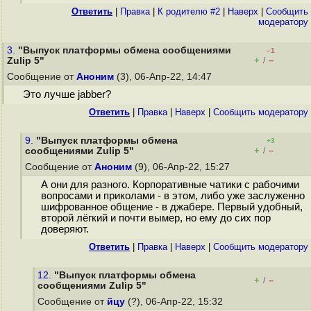
Ответить
|
Правка
|
К родителю #2
|
Наверх
|
Cообщить
модератору
3.
"Выпуск платформы обмена сообщениями
–1
+
–
Zulip 5"
/
Сообщение от
Аноним
(3), 06-Апр-22, 14:47
Это лучше jabber?
Ответить
|
Правка
|
Наверх
|
Cообщить модератору
9.
"Выпуск платформы обмена
+3
+
–
сообщениями Zulip 5"
/
Сообщение от
Аноним
(9), 06-Апр-22, 15:27
А они для разного. Корпоративные чатики с рабочими
вопросами и приколами - в этом, либо уже заслуженно
шифрованное общение - в джабере. Первый удобный,
второй лёгкий и почти вымер, но ему до сих пор
доверяют.
Ответить
|
Правка
|
Наверх
|
Cообщить модератору
12.
"Выпуск платформы обмена
+
–
/
сообщениями Zulip 5"
Сообщение от
йцу
(?), 06-Апр-22, 15:32