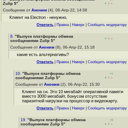
+
–
Zulip 5"
/
Сообщение от
Аноним
(4), 06-Апр-22, 14:58
Клиент на Electron - ненужно.
Ответить
|
Правка
|
Наверх
|
Cообщить модератору
8.
"Выпуск платформы обмена
+
–
/
сообщениями Zulip 5"
Сообщение от
Аноним
(8), 06-Апр-22, 15:18
какие есть альтернативы?
Ответить
|
Правка
|
Наверх
|
Cообщить модератору
10.
"Выпуск платформы обмена
+1
+
–
сообщениями Zulip 5"
/
Сообщение от
Аноним
(2), 06-Апр-22, 15:30
Клиент на си. Это 10 мегабайт оперативной памяти
вместо 3000 мегабайт, бонусом отсутствие
паразитной нагрузки на процессор и видеокарту.
Ответить
|
Правка
|
Наверх
|
Cообщить модератору
19.
"Выпуск платформы обмена
+5
+
–
сообщениями Zulip 5"
/