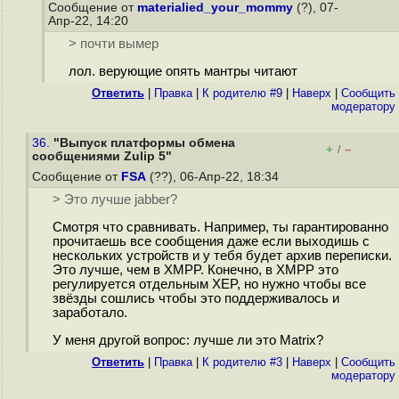
Сообщение от
materialied_your_mommy
(?), 07-
Апр-22, 14:20
> почти вымер
лол. верующие опять мантры читают
Ответить
|
Правка
|
К родителю #9
|
Наверх
|
Cообщить
модератору
36.
"Выпуск платформы обмена
+
–
/
сообщениями Zulip 5"
Сообщение от
FSA
(??), 06-Апр-22, 18:34
> Это лучше jabber?
Смотря что сравнивать. Например, ты гарантированно
прочитаешь все сообщения даже если выходишь с
нескольких устройств и у тебя будет архив переписки.
Это лучше, чем в XMPP. Конечно, в XMPP это
регулируется отдельным XEP, но нужно чтобы все
звёзды сошлись чтобы это поддерживалось и
заработало.
У меня другой вопрос: лучше ли это Matrix?
Ответить
|
Правка
|
К родителю #3
|
Наверх
|
Cообщить
модератору