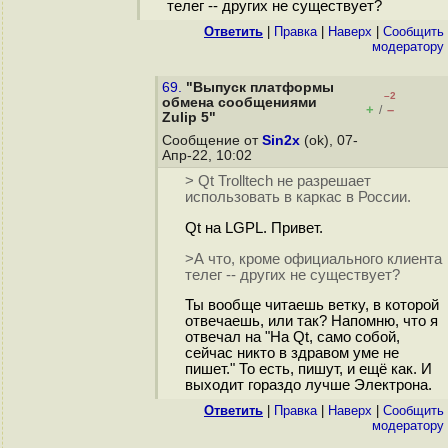
телег -- других не существует?
Ответить
|
Правка
|
Наверх
|
Cообщить
модератору
69.
"Выпуск платформы
–2
обмена сообщениями
+
–
/
Zulip 5"
Сообщение от
Sin2x
(ok), 07-
Апр-22, 10:02
> Qt Trolltech не разрешает
использовать в каркас в России.
Qt на LGPL. Привет.
>А что, кроме официального клиента
телег -- других не существует?
Ты вообще читаешь ветку, в которой
отвечаешь, или так? Напомню, что я
отвечал на "На Qt, само собой,
сейчас никто в здравом уме не
пишет." То есть, пишут, и ещё как. И
выходит гораздо лучше Электрона.
Ответить
|
Правка
|
Наверх
|
Cообщить
модератору