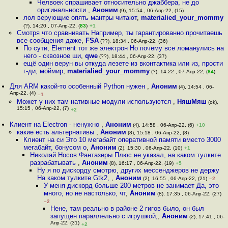
Челвоек спрашивает относительно джаббера, не до
оригинальности
,
Аноним
(9), 15:54 , 06-Апр-22, (15)
лол верующие опять мантры читают
,
materialied_your_mommy
(?), 14:20 , 07-Апр-22, (
83
)
+1
Смотря что сравнивать Например, ты гарантированно прочитаешь
все сообщения даже
,
FSA
(??), 18:34 , 06-Апр-22, (36)
По сути, Element тот же электрон Но почему все ломанулись на
него - сквозное ши
,
qwe
(??), 18:44 , 06-Апр-22, (37)
ещё один верун вы откуда лезете из вконтактика или из, прости
г-ди, моймир
,
materialied_your_mommy
(?), 14:22 , 07-Апр-22, (
84
)
Для ARM какой-то особенный Python нужен
,
Аноним
(4), 14:54 , 06-
Апр-22, (4)
–1
Может у них там нативные модули используются
,
НяшМяш
(ok),
15:15 , 06-Апр-22, (7)
+2
Клиент на Electron - ненужно
,
Аноним
(4), 14:58 , 06-Апр-22, (6)
+10
какие есть альтернативы
,
Аноним
(8), 15:18 , 06-Апр-22, (8)
Клиент на си Это 10 мегабайт оперативной памяти вместо 3000
мегабайт, бонусом о
,
Аноним
(2), 15:30 , 06-Апр-22, (10)
+1
Николай Носов Фантазеры Плюс не указал, на каком тулките
разрабатывать
,
Аноним
(8), 16:17 , 06-Апр-22, (19)
+5
Ну я по дискорду смотрю, других мессенджеров не держу
На каком тулките Gtk2,
,
Аноним
(2), 16:55 , 06-Апр-22, (21)
–2
У меня дискорд больше 200 метров не занимает Да, это
много, но не настолько, чт
,
Аноним
(8), 17:35 , 06-Апр-22, (27)
–2
Нене, там реально в районе 2 гигов было, он был
запущен параллельно с игрушкой,
,
Аноним
(2), 17:41 , 06-
Апр-22, (31)
+2