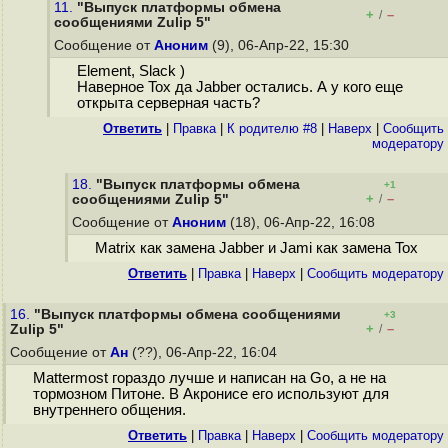
11.
"Выпуск платформы обмена
+
–
/
сообщениями Zulip 5"
Сообщение от
Аноним
(9), 06-Апр-22, 15:30
Element, Slack )
Наверное Tox да Jabber остались. А у кого еще
открыта серверная часть?
Ответить
|
Правка
|
К родителю #8
|
Наверх
|
Cообщить
модератору
18.
"Выпуск платформы обмена
+1
+
–
сообщениями Zulip 5"
/
Сообщение от
Аноним
(18), 06-Апр-22, 16:08
Matrix как замена Jabber и Jami как замена Tox
Ответить
|
Правка
|
Наверх
|
Cообщить модератору
16.
"Выпуск платформы обмена сообщениями
+3
+
–
Zulip 5"
/
Сообщение от
Ан
(??), 06-Апр-22, 16:04
Mattermost гораздо лучше и написан на Go, а не на
тормозном Питоне. В Акронисе его используют для
внутреннего общения.
Ответить
|
Правка
|
Наверх
|
Cообщить модератору