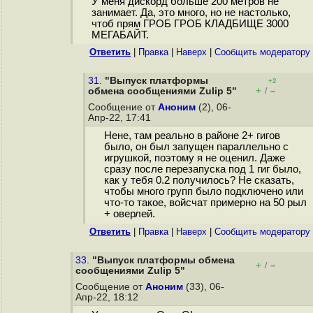
У меня дискорд больше 200 метров не
занимает. Да, это много, но не настолько,
чтоб прям ГРОБ ГРОБ КЛАДБИЩЕ 3000
МЕГАБАЙТ.
Ответить
|
Правка
|
Наверх
|
Cообщить модератору
31.
"Выпуск платформы
+2
+
–
обмена сообщениями Zulip 5"
/
Сообщение от
Аноним
(2), 06-
Апр-22, 17:41
Нене, там реально в районе 2+ гигов
было, он был запущен параллельно с
игрушкой, поэтому я не оценил. Даже
сразу после перезапуска под 1 гиг было,
как у тебя 0.2 получилось? Не сказать,
чтобы много групп было подключено или
что-то такое, войсчат примерно на 50 рыл
+ оверлей.
Ответить
|
Правка
|
Наверх
|
Cообщить модератору
33.
"Выпуск платформы обмена
+
–
/
сообщениями Zulip 5"
Сообщение от
Аноним
(33), 06-
Апр-22, 18:12