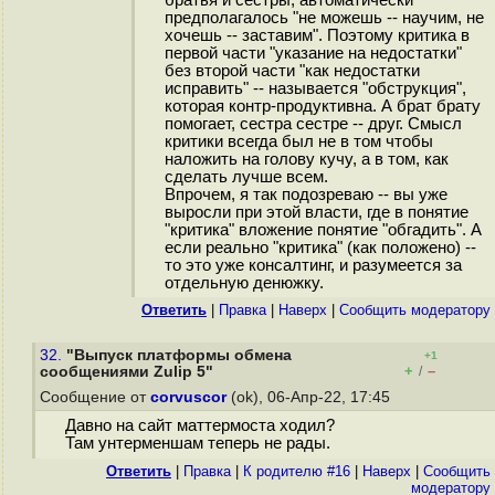
братья и сёстры, автоматически
предполагалось "не можешь -- научим, не
хочешь -- заставим". Поэтому критика в
первой части "указание на недостатки"
без второй части "как недостатки
исправить" -- называется "обструкция",
которая контр-продуктивна. А брат брату
помогает, сестра сестре -- друг. Смысл
критики всегда был не в том чтобы
наложить на голову кучу, а в том, как
сделать лучше всем.
Впрочем, я так подозреваю -- вы уже
выросли при этой власти, где в понятие
"критика" вложение понятие "обгадить". А
если реально "критика" (как положено) --
то это уже консалтинг, и разумеется за
отдельную денюжку.
Ответить
|
Правка
|
Наверх
|
Cообщить модератору
32.
"Выпуск платформы обмена
+1
+
–
сообщениями Zulip 5"
/
Сообщение от
corvuscor
(ok), 06-Апр-22, 17:45
Давно на сайт маттермоста ходил?
Там унтерменшам теперь не рады.
Ответить
|
Правка
|
К родителю #16
|
Наверх
|
Cообщить
модератору