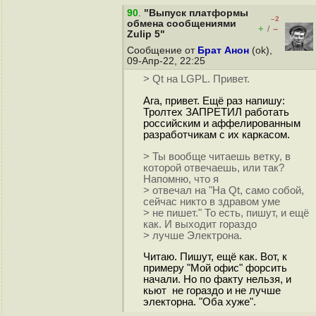
90
.
"Выпуск платформы
–2
обмена сообщениями
+
–
/
Zulip 5"
Сообщение от
Брат Анон
(ok),
09-Апр-22, 22:25
> Qt на LGPL. Привет.
Ага, привет. Ещё раз напишу:
Тролтех ЗАПРЕТИЛ работать
российским и аффелированным
разработчикам с их каркасом.
> Ты вообще читаешь ветку, в
которой отвечаешь, или так?
Напомню, что я
> отвечал на "На Qt, само собой,
сейчас никто в здравом уме
> не пишет." То есть, пишут, и ещё
как. И выходит гораздо
> лучше Электрона.
Читаю. Пишут, ещё как. Вот, к
примеру "Мой офис" форсить
начали. Но по факту нельзя, и
кьют не гораздо и не лучше
электорна. "Оба хуже".