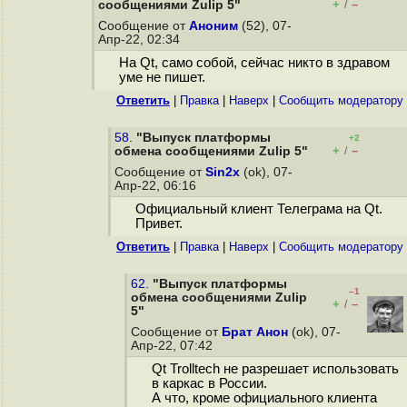
+
–
сообщениями Zulip 5"
/
Сообщение от
Аноним
(52), 07-
Апр-22, 02:34
На Qt, само собой, сейчас никто в здравом
уме не пишет.
Ответить
|
Правка
|
Наверх
|
Cообщить модератору
58.
"Выпуск платформы
+2
+
–
обмена сообщениями Zulip 5"
/
Сообщение от
Sin2x
(ok), 07-
Апр-22, 06:16
Официальный клиент Телеграма на Qt.
Привет.
Ответить
|
Правка
|
Наверх
|
Cообщить модератору
62.
"Выпуск платформы
–1
обмена сообщениями Zulip
+
–
/
5"
Сообщение от
Брат Анон
(ok), 07-
Апр-22, 07:42
Qt Trolltech не разрешает использовать
в каркас в России.
А что, кроме официального клиента