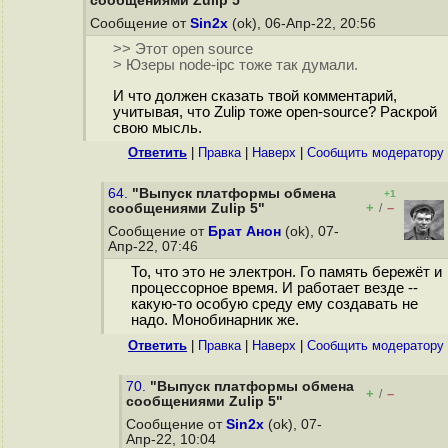
сообщениями Zulip 5"
Сообщение от
Sin2x
(ok), 06-Апр-22, 20:56
>> Этот open source
> Юзеры node-ipc тоже так думали.
И что должен сказать твой комментарий,
учитывая, что Zulip тоже open-source? Раскрой
свою мысль.
Ответить
|
Правка
|
Наверх
|
Cообщить модератору
64.
"Выпуск платформы обмена
+1
+
–
сообщениями Zulip 5"
/
Сообщение от
Брат Анон
(ok), 07-
Апр-22, 07:46
То, что это не электрон. Го память бережёт и
процессорное время. И работает везде --
какую-то особую среду ему создавать не
надо. Монобинарник же.
Ответить
|
Правка
|
Наверх
|
Cообщить модератору
70.
"Выпуск платформы обмена
+
–
/
сообщениями Zulip 5"
Сообщение от
Sin2x
(ok), 07-
Апр-22, 10:04