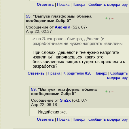
Ответить
|
Правка
|
Наверх
|
Cообщить модератору
55.
"Выпуск платформы обмена
+
–
/
сообщениями Zulip 5"
Сообщение от
Аноним
(52), 07-
Апр-22, 02:37
> на Электроне - быстро, дёшево (и
разработчикам не нужно напрягать извилины
При словах "дёшево" и "не нужно напрягать
извилины" напрягаешься, каких это
безызвилинных нищих студентов привлекли к
разработке?
Ответить
|
Правка
|
К родителю #20
|
Наверх
|
Cообщить
модератору
59.
"Выпуск платформы обмена
+
–
/
сообщениями Zulip 5"
Сообщение от
Sin2x
(ok), 07-
Апр-22, 06:18
Индийских же.
Ответить
|
Правка
|
Наверх
|
Cообщить модератору