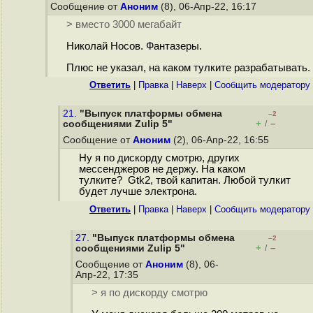
Сообщение от
Аноним
(8), 06-Апр-22, 16:17
> вместо 3000 мегабайт
Николай Носов. Фантазеры.
Плюс не указал, на каком тулките разрабатывать.
Ответить
|
Правка
|
Наверх
|
Cообщить модератору
21.
"Выпуск платформы обмена
–2
+
–
сообщениями Zulip 5"
/
Сообщение от
Аноним
(2), 06-Апр-22, 16:55
Ну я по дискорду смотрю, других
мессенджеров не держу. На каком
тулките? Gtk2, твой капитан. Любой тулкит
будет лучше электрона.
Ответить
|
Правка
|
Наверх
|
Cообщить модератору
27.
"Выпуск платформы обмена
–2
+
–
сообщениями Zulip 5"
/
Сообщение от
Аноним
(8), 06-
Апр-22, 17:35
> я по дискорду смотрю