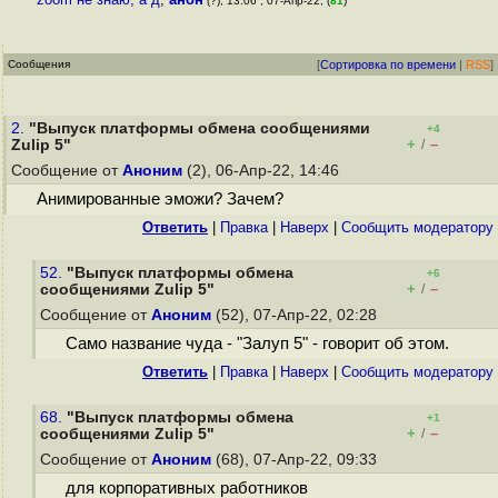
(?), 13:06 , 07-Апр-22, (
81
)
Сообщения
[
Сортировка по времени
|
RSS
]
2.
"Выпуск платформы обмена сообщениями
+4
+
–
Zulip 5"
/
Сообщение от
Аноним
(2), 06-Апр-22, 14:46
Анимированные эможи? Зачем?
Ответить
|
Правка
|
Наверх
|
Cообщить модератору
52.
"Выпуск платформы обмена
+6
+
–
сообщениями Zulip 5"
/
Сообщение от
Аноним
(52), 07-Апр-22, 02:28
Само название чуда - "Залуп 5" - говорит об этом.
Ответить
|
Правка
|
Наверх
|
Cообщить модератору
68.
"Выпуск платформы обмена
+1
+
–
сообщениями Zulip 5"
/
Сообщение от
Аноним
(68), 07-Апр-22, 09:33
для корпоративных работников