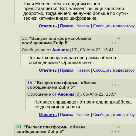
Tox и Element чем-то средним из зол
представляется. Вот элемент бы еще залатали
добротно, тогда ничего не нужно больше по сути -
звонки катинки видео шифрование.
Ответить
|
Правка
|
Наверх
|
Cообщить модератору
13.
"Выпуск платформы обмена
+6
+
–
сообщениями Zulip 5"
/
Сообщение от
Аноним
(13), 06-Апр-22, 15:41
Tox как корпоративная программа обмена
сообщениями? Оригинально-с.
Ответить
|
Правка
|
Наверх
|
Cообщить модератору
15.
"Выпуск платформы обмена
+
–
/
сообщениями Zulip 5"
Сообщение от
Аноним
(9), 06-Апр-22, 15:54
Челвоек спрашивает относительно джаббера,
не до оригинальности.
Ответить
|
Правка
|
Наверх
|
Cообщить модератору
83
.
"Выпуск платформы обмена
+1
+
–
сообщениями Zulip 5"
/