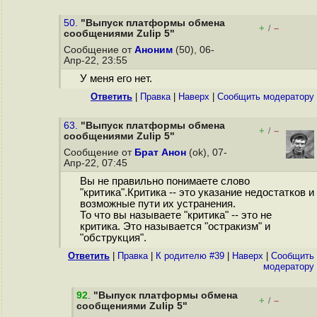
50.
"Выпуск платформы обмена
+
–
/
сообщениями Zulip 5"
Сообщение от
Аноним
(50), 06-
Апр-22, 23:55
У меня его нет.
Ответить
|
Правка
|
Наверх
|
Cообщить модератору
63.
"Выпуск платформы обмена
+
–
/
сообщениями Zulip 5"
Сообщение от
Брат Анон
(ok), 07-
Апр-22, 07:45
Вы не правильно понимаете слово
"критика".Критика -- это указание недостатков и
возможные пути их устранения.
То что вы называете "критика" -- это не
критика. Это называется "остракизм" и
"обструкция".
Ответить
|
Правка
|
К родителю #39
|
Наверх
|
Cообщить
модератору
92
.
"Выпуск платформы обмена
+
–
/
сообщениями Zulip 5"