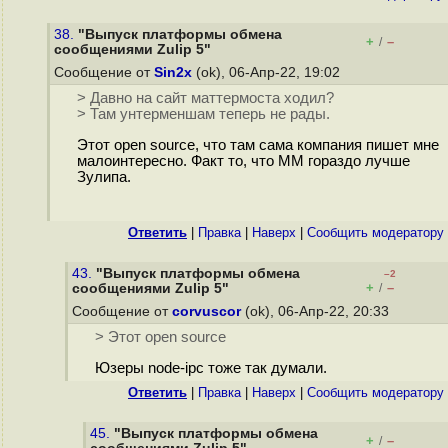
38.
"Выпуск платформы обмена
+
–
/
сообщениями Zulip 5"
Сообщение от
Sin2x
(ok), 06-Апр-22, 19:02
> Давно на сайт маттермоста ходил?
> Там унтерменшам теперь не рады.
Этот open source, что там сама компания пишет мне
малоинтересно. Факт то, что MM гораздо лучше
Зулипа.
Ответить
|
Правка
|
Наверх
|
Cообщить модератору
43.
"Выпуск платформы обмена
–2
+
–
сообщениями Zulip 5"
/
Сообщение от
corvuscor
(ok), 06-Апр-22, 20:33
> Этот open source
Юзеры node-ipc тоже так думали.
Ответить
|
Правка
|
Наверх
|
Cообщить модератору
45.
"Выпуск платформы обмена
+
–
/