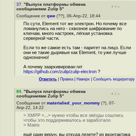
37.
"Выпуск платформы обмена
+
–
/
сообщениями Zulip 5"
Сообщение от
qwe
(??), 06-Апр-22, 18:44
По сути, Element тот же электрон. Но почему все
ломанулись на него - сквозное шифрование по
ключам, много настроек, лёгкая установка
серверной части.
Если то же самое есть там - паритет на лицо. Если
они не такие дырявые как Element, то уже лучше
однозначно!
А почему заархивирован гит
https://github.com/zulip/zulip-electron
?
Ответить
|
Правка
|
Наверх
|
Cообщить модератору
84
.
"Выпуск платформы обмена
+
–
/
сообщениями Zulip 5"
Сообщение от
materialied_your_mommy
(?), 07-
Апр-22, 14:22
> XMPP <...> нужно чтобы все звёзды сошлись
чтобы это поддерживалось и заработало
> Matrix
ещё один верун. вы откуда лезете? из вконтактика