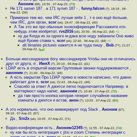
Аноним
(68), 10:50 , 07-Апр-22, (
73
)
Не 171 залип 187 , а 171 зулип 187 -
,
funny.falcon
(?), 18:19 , 06-
Апр-22, (34)
Примерно тем же, чем IRC лучше write 1 , т е оно ещё больше,
чем IRC, для орган
,
scor
(ok), 19:47 , 06-Апр-22, (40)
А Так это же про обычные эхоконференции Расскажите кто-
нибудь этим изобретат
,
rvs2016
(ok), 20:50 , 06-Апр-22, (44)
+2
ну да Когда из за одного м-дака всю ноду забанили Оно живо
ещё Кроме спама ч
,
scor
(ok), 22:40 , 06-Апр-22, (48)
+1
alt binaries pictures кажется я не туда пишу
,
Bob
(??), 21:07 ,
29-Апр-22, (
)
94
Больше мессенджеров богу мессенджеров Чтобы они не отличались
друг от друга, и
,
ИмяХ
(?), 20:10 , 06-Апр-22, (41)
LDAP есть в открытой версии Групповые звонки поддерживаются
,
ааноним
(?), 21:00 , 06-Апр-22, (46)
А есть закрытая Про LDAP прямо в новости написано, что давно
работает для в
,
scor
(ok), 22:43 , 06-Апр-22, (49)
Спасибо за ответ А джитси легко подключается Например, в
маттермост надо напис
,
ааноним
(?), 10:49 , 07-Апр-22, (
72
)
да там просто кнопка которая генерит случайное название
комнаты в джитси и встав
,
анон
(?), 13:03 , 07-Апр-22, (
80
)
А это нормально, что оно мимикрирует под Slack
,
Аноним
(67),
09:18 , 07-Апр-22, (67)
Да
,
Sin2x
(ok), 10:05 , 07-Апр-22, (71)
Видео-конференции есть
,
Аноним12345
(?), 11:55 , 07-Апр-22, (
74
)
ну как бы есть интеграция с jitsi и zoom Степень интеграции с
zoom не знаю, а д
,
анон