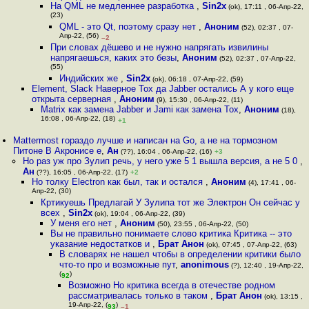
На QML не медленнее разработка
,
Sin2x
(ok), 17:11 , 06-Апр-22,
(23)
QML - это Qt, поэтому сразу нет
,
Аноним
(52), 02:37 , 07-
Апр-22, (56)
–2
При словах дёшево и не нужно напрягать извилины
напрягаешься, каких это безы
,
Аноним
(52), 02:37 , 07-Апр-22,
(55)
Индийских же
,
Sin2x
(ok), 06:18 , 07-Апр-22, (59)
Element, Slack Наверное Tox да Jabber остались А у кого еще
открыта серверная
,
Аноним
(9), 15:30 , 06-Апр-22, (11)
Matrix как замена Jabber и Jami как замена Tox
,
Аноним
(18),
16:08 , 06-Апр-22, (18)
+1
Mattermost гораздо лучше и написан на Go, а не на тормозном
Питоне В Акронисе е
,
Ан
(??), 16:04 , 06-Апр-22, (16)
+3
Но раз уж про Зулип речь, у него уже 5 1 вышла версия, а не 5 0
,
Ан
(??), 16:05 , 06-Апр-22, (17)
+2
Но толку Electron как был, так и остался
,
Аноним
(4), 17:41 , 06-
Апр-22, (30)
Кртикуешь Предлагай У Зулипа тот же Электрон Он сейчас у
всех
,
Sin2x
(ok), 19:04 , 06-Апр-22, (39)
У меня его нет
,
Аноним
(50), 23:55 , 06-Апр-22, (50)
Вы не правильно понимаете слово критика Критика -- это
указание недостатков и
,
Брат Анон
(ok), 07:45 , 07-Апр-22, (63)
В словарях не нашел чтобы в определении критики было
что-то про и возможные пут
,
anonimous
(?), 12:40 , 19-Апр-22,
(
)
92
Возможно Но критика всегда в отечестве родном
рассматривалась только в таком
,
Брат Анон
(ok), 13:15 ,
19-Апр-22, (
)
93
–1