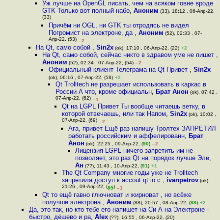
Уж лучше на OpenGL писать, чем на всяком говне вроде
GTK Только вот полный набо
,
Аноним
(33), 18:12 , 06-Апр-22,
(33)
Причём ни OGL, ни GTK ты отродясь не видел
Погромист на электроне, да
,
Аноним
(52), 02:33 , 07-
Апр-22, (53)
–2
На Qt, само собой
,
Sin2x
(ok), 17:10 , 06-Апр-22, (22)
+2
На Qt, само собой, сейчас никто в здравом уме не пишет
,
Аноним
(52), 02:34 , 07-Апр-22, (54)
–2
Официальный клиент Телеграма на Qt Привет
,
Sin2x
(ok), 06:16 , 07-Апр-22, (58)
+2
Qt Trolltech не разрешает использовать в каркас в
России А что, кроме официальн
,
Брат Анон
(ok), 07:42 ,
07-Апр-22, (62)
–1
Qt на LGPL Привет Ты вообще читаешь ветку, в
которой отвечаешь, или так Напом
,
Sin2x
(ok), 10:02 ,
07-Апр-22, (69)
–2
Ага, привет Ещё раз напишу Тролтех ЗАПРЕТИЛ
работать российским и аффелированн
,
Брат
Анон
(ok), 22:25 , 09-Апр-22, (
90
)
–2
Лицензия LGPL ничего запретить им не
позволяет, это раз Qt на порядок лучше Эле
,
Ан
(??), 11:43 , 10-Апр-22, (
91
)
+1
The Qt Company многие годы уже не Trolltech
запретила доступ к accout qt io с
,
ivanpetrov
(ok),
21:26 , 09-Апр-22, (
)
89
–1
Qt то ещё гавно глючноват и жирноват , но всёже
получше электрона
,
Аноним
(88), 20:57 , 08-Апр-22, (
88
)
+2
Да, это так, но кто тебе его напишет на Си А на Электроне -
быстро, дёшево и ра
,
Alex
(??), 16:55 , 06-Апр-22, (20)