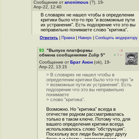
Сообщение от
anonimous
(?), 19-
Апр-22, 12:40
В словарях не нашел чтобы в определении
критики было что-то про "и возможные пути
их устранения". Есть подозрение что это вы
неправильно понимаете слово "критика".
Ответить
|
Правка
|
Наверх
|
Cообщить модератору
93
.
"Выпуск платформы
–1
+
–
обмена сообщениями Zulip 5"
/
Сообщение от
Брат Анон
(ok), 19-
Апр-22, 13:15
> В словарях не нашел чтобы в
определении критики было что-то про "и
> возможные пути их устранения". Есть
подозрение что это вы неправильно
понимаете
> слово "критика".
Возможно. Но "критика" всегда в
отечестве родном рассматривалась
только в таком ключе. Потому что, для
вашего определения критики всегда
использовалось слово "обструкция".
Поскольку все люди были друг другу