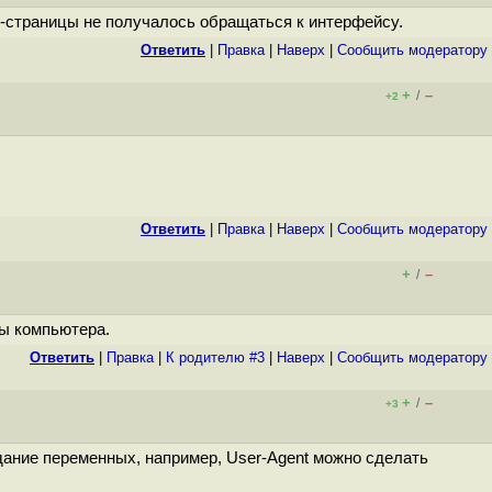
б-страницы не получалось обращаться к интерфейсу.
Ответить
|
Правка
|
Наверх
|
Cообщить модератору
+
–
/
+2
Ответить
|
Правка
|
Наверх
|
Cообщить модератору
+
–
/
сы компьютера.
Ответить
|
Правка
|
К родителю #3
|
Наверх
|
Cообщить модератору
+
–
/
+3
 задание переменных, например, User-Agent можно сделать