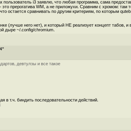
 пользователь i3 заявлю, что любая программа, сама предоста
- это прерогатива WM, а не приложухи. Сравним с хромом: там то
к что остается сравнивать по другим критериям, по которым qut
ке (лучше него нет), и который НЕ реализует концепт табов, и в
ой дыре ~/.config/chromium.
4"
дартов, девтулзы и все такое
щая в т.ч. биндить последовательности действий.
х