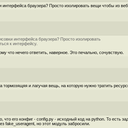
и интерфейса браузера? Просто изолировать вещи чтобы из ве
рисовки интерфейса браузера? Просто изолировать
ться к интерфейсу.
ому что нечего ответить, наверное. Это печально, сочувствую.
на тормозящяя и лагучая вещь, на которую нужно тратить ресур
о, что его конфиг - config.py - исходный код на python. То есть
 fake_useragent, но этот модуль забросили.