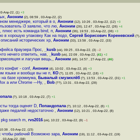
03-Апр-22, (1)
+3
ных
,
Аноним
(2), 08:59 , 03-Апр-22, (2)
нном менеджере, который в о
,
Аноним
(12), 10:26 , 03-Апр-22, (12)
+3
ьзователь i3 заявлю, что лю
,
Аноним
(26), 12:47 , 03-Апр-22, (26)
+4
и, плюс есть команда bind, п
,
Аноним
(36), 19:53 , 03-Апр-22, (36)
+3
но в хорошую упаковку Как на подо
,
Сергей Борисович Кореневский
(?)
 описаний исторических хр
,
Аноним
(33), 13:58 , 03-Апр-22, (33)
рфейса браузера Прос
,
_kusb
(ok), 09:25 , 03-Апр-22, (3)
–2
что нечего ответить, нав
,
_kusb
(ok), 22:09 , 03-Апр-22, (
41
)
+2
тормозящяя и лагучая вещь,
,
Аноним
(46), 14:57 , 27-Апр-22, (
46
)
го конфиг - conf
,
Аноним
(4), 10:02 , 03-Апр-22, (4)
+3
ом языке и вообще вы не п
,
КО
(?), 11:05 , 03-Апр-22, (18)
+3
 на базе хромиума
,
Бывалый смузихлёб
(?), 13:53 , 03-Апр-22, (31)
+1
fox а или Chrome ---Ну,
,
Bob
(??), 13:31 , 03-Апр-22, (28)
опала
(?), 10:18 , 03-Апр-22, (7)
+1
сты тогда оценят D
,
Попандопала
(?), 10:12 , 03-Апр-22, (6)
+1
 даже педалей недостаточно
,
Аноним
(12), 10:21 , 03-Апр-22, (8)
м pkg search m
,
rvs2016
(ok), 10:22 , 03-Апр-22, (9)
–1
10:38 , 03-Апр-22, (15)
ак чтобы рабочий Возможно зара
,
Аноним
(19), 11:12 , 03-Апр-22, (19)
 , 03-Апр-22, (38)