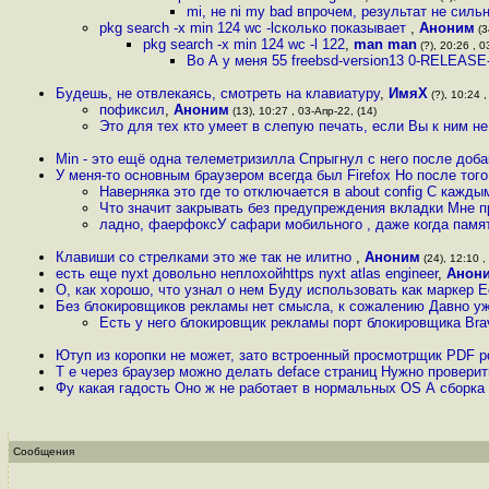
mi, не ni my bad впрочем, результат не сильн
pkg search -x min 124 wc -lсколько показывает
,
Аноним
(3
pkg search -x min 124 wc -l 122
,
man man
(?), 20:26 , 0
Во А у меня 55 freebsd-version13 0-RELEASE-
Будешь, не отвлекаясь, смотреть на клавиатуру
,
ИмяХ
(?), 10:24 ,
пофиксил
,
Аноним
(13), 10:27 , 03-Апр-22, (14)
Это для тех кто умеет в слепую печать, если Вы к ним не
Min - это ещё одна телеметризилла Спрыгнул с него после доб
У меня-то основным браузером всегда был Firefox Но после того,
Наверняка это где то отключается в about config С кажд
Что значит закрывать без предупреждения вкладки Мне пр
ладно, фаерфоксУ сафари мобильного , даже когда памят
Клавиши со стрелками это же так не илитно
,
Аноним
(24), 12:10 ,
есть еще nyxt довольно неплохойhttps nyxt atlas engineer
,
Анон
О, как хорошо, что узнал о нем Буду использовать как маркер 
Без блокировщиков рекламы нет смысла, к сожалению Давно уже 
Есть у него блокировщик рекламы порт блокировщика Br
Ютуп из коропки не может, зато встроенный просмотрщик PDF pd
Т е через браузер можно делать deface страниц Нужно проверит
Фу какая гадость Оно ж не работает в нормальных OS А сборка
Сообщения