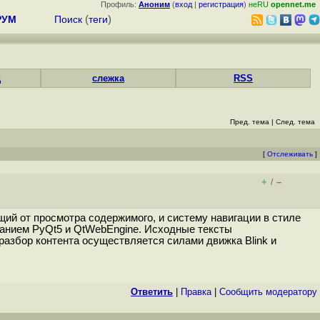
Профиль:
Аноним
(
вход
|
регистрация
)
неRU
opennet.me
РУМ
Поиск
(
теги
)
д
слежка
RSS
Пред. тема
|
След. тема
[
Отслеживать
]
+
–
/
ий от просмотра содержимого, и систему навигации в стиле
ванием PyQt5 и QtWebEngine. Исходные тексты
разбор контента осуществляется силами движка Blink и
Ответить
|
Правка
|
Cообщить модератору