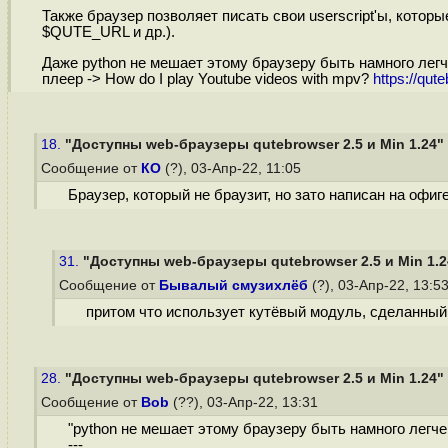
Также браузер позволяет писать свои userscript'ы, кот
$QUTE_URL и др.).
Даже python не мешает этому браузеру быть намного легч
плеер -> How do I play Youtube videos with mpv?
https://qut
18.
"Доступны web-браузеры qutebrowser 2.5 и Min 1.24"
Сообщение от
КО
(?), 03-Апр-22, 11:05
Браузер, который не браузит, но зато написан на офиг
31.
"Доступны web-браузеры qutebrowser 2.5 и Min 1.2
Сообщение от
Бывалый смузихлёб
(?), 03-Апр-22, 13:5
притом что использует кутёвый модуль, сделанный
28.
"Доступны web-браузеры qutebrowser 2.5 и Min 1.24"
Сообщение от
Bob
(??), 03-Апр-22, 13:31
"python не мешает этому браузеру быть намного легче 
---