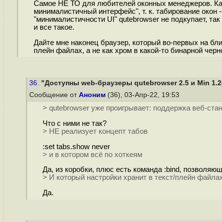
Самое НЕ ТО для любителей оконных менеджеров. Как
минималистичный интерфейс", т. к. табирование окон -
"минималистичности UI" qutebrowser не подкупает, та
и все такое.
Дайте мне наконец браузер, который во-первых на блин
плейн файлах, а не как хром в какой-то бинарной черн
36.
"Доступны web-браузеры qutebrowser 2.5 и Min 1.2
Сообщение от
Аноним
(36), 03-Апр-22, 19:53
> qutebrowser уже проигрывает: поддержка веб-стан
Что с ними не так?
> НЕ реализует концепт табов
:set tabs.show never
> и в котором всё по хоткеям
Да, из коробки, плюс есть команда :bind, позволяю
> И который настройки хранит в текст/плейн файла
Да.