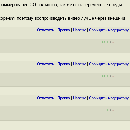
граммирование CGI-скриптов, так же есть переменные среды
скорения, поэтому воспроизводить видео лучше через внешний
Ответить
|
Правка
|
Наверх
|
Cообщить модератору
+
–
/
+3
Ответить
|
Правка
|
Наверх
|
Cообщить модератору
+
–
/
+1
Ответить
|
Правка
|
Наверх
|
Cообщить модератору
+
–
/