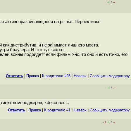
+
–
/
амая активноразвивающаяся на рынке. Перпективы
й как дистрибутив, и не занимает лишнего места.
три браузера. И что тут такого.
ей войны подойдет" если фильм г-но, то оно и есть го-но, его
Ответить
|
Правка
|
К родителю #26
|
Наверх
|
Cообщить модератору
+
–
/
тинктов менеджеров, kdeconnect..
Ответить
|
Правка
|
К родителю #1
|
Наверх
|
Cообщить модератору
+
–
/
–2