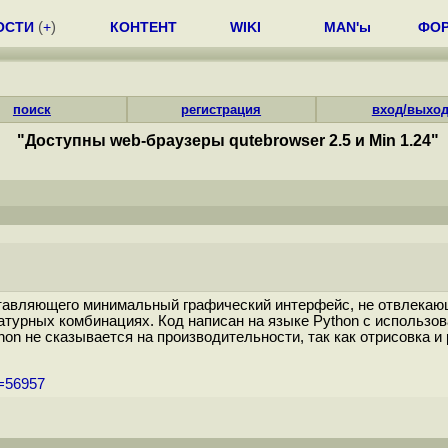
ОСТИ
(
+
)
КОНТЕНТ
WIKI
MAN'ы
ФО
поиск
регистрация
вход/выхо
"Доступны web-браузеры qutebrowser 2.5 и Min 1.24"
ставляющего минимальный графический интерфейс, не отвлекающ
иатурных комбинациях. Код написан на языке Python с использо
n не сказывается на производительности, так как отрисовка и 
m=56957