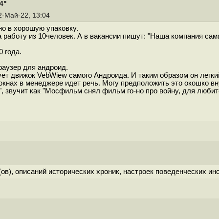
4"
12-Май-22, 13:04
но в хорошую упаковку.
а работу из 10человек. А в вакансии пишут: "Наша компания с
 года.
раузер для андроид.
ьзует движок VebWiew самого Андроида. И таким образом он легки
 окнах в менеджере идет речь. Могу предположить это окошко вну
 звучит как "Мосфильм снял фильм го-но про войну, для любител
ов), описаний исторических хроник, настроек поведенческих инс