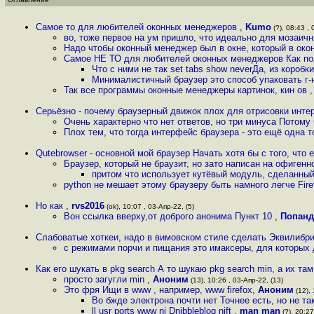
Самое то для любителей оконных менеджеров
,
Kumo
(?), 08:43 , 
во, тоже первое на ум пришло, что идеально для мозаич
Надо чтобы оконный менеджер был в окне, который в око
Самое НЕ ТО для любителей оконных менеджеров Как пол
Что с ними не так set tabs show neverДа, из коробк
Минималистичный браузер это способ упаковать г-
Так все программы оконные менеджеры картинок, кин ов ,
Серьёзно - почему браузерный движок плох для отрисовки инте
Очень характерно что нет ответов, но три минуса Потому 
Плох тем, что тогда интерфейс браузера - это ещё одна 
Qutebrowser - основной мой браузер Начать хотя бы с того, что е
Браузер, который не браузит, но зато написан на офигенн
притом что использует кутёвый модуль, сделанный
python не мешает этому браузеру быть намного легче Fire
Но как
,
rvs2016
(ok), 10:07 , 03-Апр-22, (5)
Вон ссылка вверху,от доброго анонима Пункт 10
,
Попанд
Слабоватые хоткеи, надо в вимовском стиле сделать Эквилибри
с режимами порчи и пищания это имаксеры, для которых
Как его шукать в pkg search А то шукаю pkg search min, а их та
просто загугли min
,
Аноним
(13), 10:26 , 03-Апр-22, (13)
Это фря Ищи в www , например, www firefox
,
Аноним
(12), 
Во бжде электрона почти нет Точнее есть, но не т
ll usr ports www ni Dnibbleblog nift
,
man man
(?), 20:27