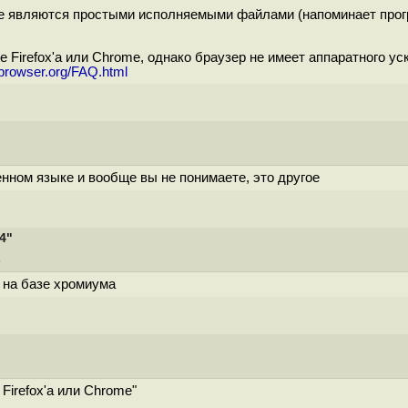
орые являются простыми исполняемыми файлами (напоминает про
е Firefox'а или Chrome, однако браузер не имеет аппаратного у
ebrowser.org/FAQ.html
енном языке и вообще вы не понимаете, это другое
4"
3
 на базе хромиума
Firefox'а или Chrome"