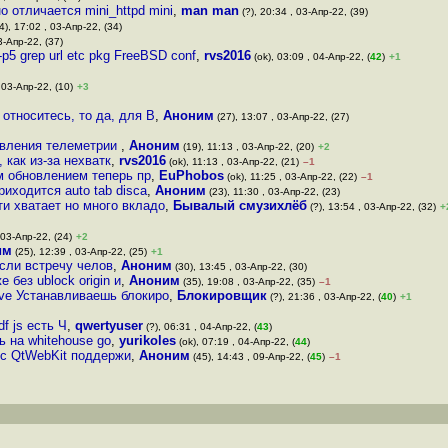
о отличается mini_httpd mini
,
man man
(?), 20:34 , 03-Апр-22, (39)
4), 17:02 , 03-Апр-22, (34)
3-Апр-22, (37)
p5 grep url etc pkg FreeBSD conf
,
rvs2016
(ok), 03:09 , 04-Апр-22, (
42
)
+1
 03-Апр-22, (10)
+3
 относитесь, то да, для В
,
Аноним
(27), 13:07 , 03-Апр-22, (27)
авления телеметрии
,
Аноним
(19), 11:13 , 03-Апр-22, (20)
+2
 как из-за нехватк
,
rvs2016
(ok), 11:13 , 03-Апр-22, (21)
–1
ым обновлением теперь пр
,
EuPhobos
(ok), 11:25 , 03-Апр-22, (22)
–1
иходится auto tab disca
,
Аноним
(23), 11:30 , 03-Апр-22, (23)
и хватает но много вкладо
,
Бывалый смузихлёб
(?), 13:54 , 03-Апр-22, (32)
+
 03-Апр-22, (24)
+2
им
(25), 12:39 , 03-Апр-22, (25)
+1
Если встречу челов
,
Аноним
(30), 13:45 , 03-Апр-22, (30)
без ublock origin и
,
Аноним
(35), 19:08 , 03-Апр-22, (35)
–1
ave Устанавливаешь блокиро
,
Блокировщик
(?), 21:36 , 03-Апр-22, (
40
)
+1
f js есть Ч
,
qwertyuser
(?), 06:31 , 04-Апр-22, (
43
)
ь на whitehouse go
,
yurikoles
(ok), 07:19 , 04-Апр-22, (
44
)
 с QtWebKit поддержи
,
Аноним
(45), 14:43 , 09-Апр-22, (
45
)
–1