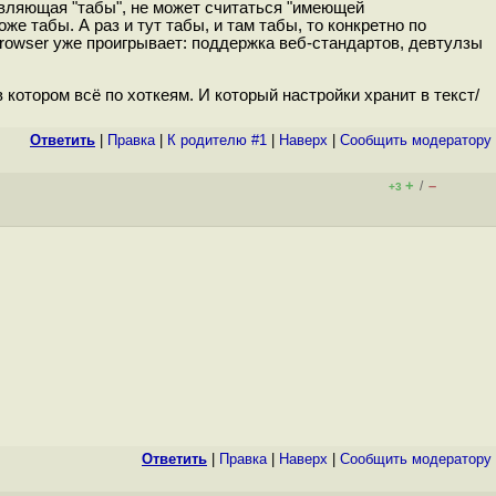
вляющая "табы", не может считаться "имеющей
же табы. А раз и тут табы, и там табы, то конкретно по
ebrowser уже проигрывает: поддержка веб-стандартов, девтулзы
 котором всё по хоткеям. И который настройки хранит в текст/
Ответить
|
Правка
|
К родителю #1
|
Наверх
|
Cообщить модератору
+
–
/
+3
Ответить
|
Правка
|
Наверх
|
Cообщить модератору