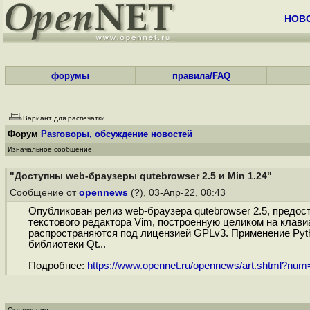
НОВ
форумы
правила/FAQ
Вариант для распечатки
Форум
Разговоры, обсуждение новостей
Изначальное сообщение
"Доступны web-браузеры qutebrowser 2.5 и Min 1.24"
Сообщение от
opennews
(?), 03-Апр-22, 08:43
Опубликован релиз web-браузера qutebrowser 2.5, предо
текстового редактора Vim, построенную целиком на клав
распространяются под лицензией GPLv3. Применение Pytho
библиотеки Qt...
Подробнее:
https://www.opennet.ru/opennews/art.shtml?nu
Оглавление