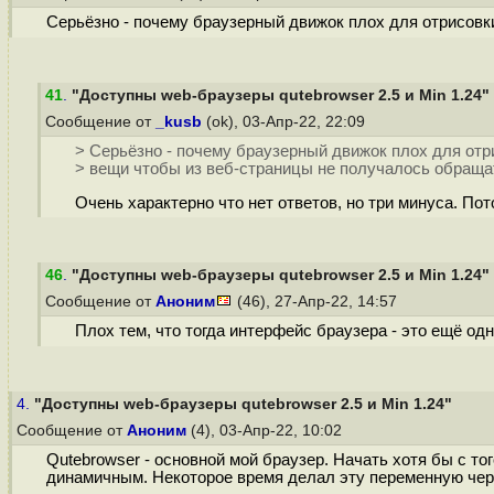
Серьёзно - почему браузерный движок плох для отрисовк
41
.
"Доступны web-браузеры qutebrowser 2.5 и Min 1.24"
Сообщение от
_kusb
(ok), 03-Апр-22, 22:09
> Серьёзно - почему браузерный движок плох для от
> вещи чтобы из веб-страницы не получалось обраща
Очень характерно что нет ответов, но три минуса. Пот
46
.
"Доступны web-браузеры qutebrowser 2.5 и Min 1.24"
Сообщение от
Аноним
(46), 27-Апр-22, 14:57
Плох тем, что тогда интерфейс браузера - это ещё од
4.
"Доступны web-браузеры qutebrowser 2.5 и Min 1.24"
Сообщение от
Аноним
(4), 03-Апр-22, 10:02
Qutebrowser - основной мой браузер. Начать хотя бы с тог
динамичным. Некоторое время делал эту переменную через