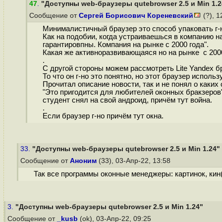
47
.
"Доступны web-браузеры qutebrowser 2.5 и Min 1.2
Сообщение от
Сергей Борисович Кореневский
(?), 
Минималистичный браузер это способ упаковать г-
Как на подобии, когда устраиваешься в компанию н
гарантировпны. Компания на рынке с 2000 года".
Какая же активноразвивающаяся но на рынке с 2000
.
С другой стороны можем рассмотреть Lite Yandex б
То что он г-но это понятно, но этот браузер испол
Прочитал описание новости, так и не понял о каких
"Это пригодится для любителей оконных бракзеров",
студент снял на свой андроид, причём тут война.
.
Если браузер г-но причём тут окна.
33.
"Доступны web-браузеры qutebrowser 2.5 и Min 1.24"
Сообщение от
Аноним
(33), 03-Апр-22, 13:58
Так все программы оконные менеджеры: картинок, кин(
3.
"Доступны web-браузеры qutebrowser 2.5 и Min 1.24"
Сообщение от
_kusb
(ok), 03-Апр-22, 09:25