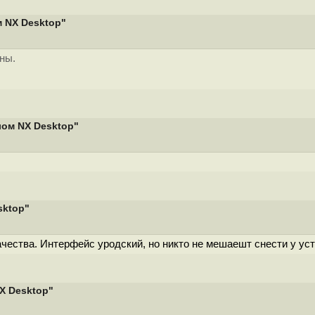
м NX Desktop"
ны.
лом NX Desktop"
sktop"
чества. Интерфейс уродский, но никто не мешаешт снести у ус
X Desktop"