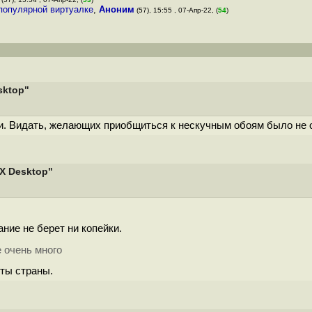
 популярной виртуалке
,
Аноним
(57), 15:55 , 07-Апр-22, (
54
)
sktop"
и. Видать, желающих приобщиться к нескучным обоям было не о
X Desktop"
ние не берет ни копейки.
 очень много
ты страны.