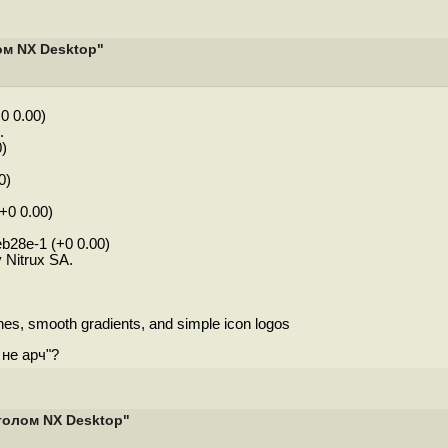
ом NX Desktop"
0 0.00)
.
)
0)
+0 0.00)
b28e-1 (+0 0.00)
Nitrux SA.
nes, smooth gradients, and simple icon logos
 не арч"?
толом NX Desktop"