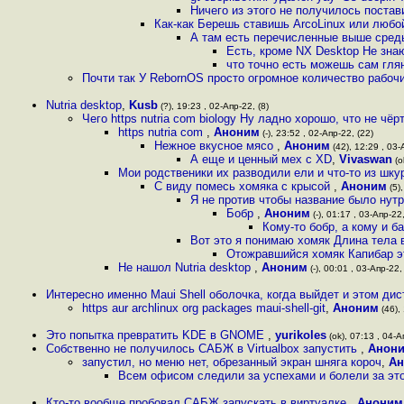
Ничего из этого не получилось постав
Как-как Берешь ставишь ArcoLinux или любо
А там есть перечисленные выше сред
Есть, кроме NX Desktop Не знаю
что точно есть можешь сам глянут
Почти так У RebornOS просто огромное количество рабоч
Nutria desktop
,
Kusb
(?), 19:23 , 02-Апр-22, (8)
Чего https nutria com biology Ну ладно хорошо, что не чёр
https nutria com
,
Аноним
(-), 23:52 , 02-Апр-22, (22)
Нежное вкусное мясо
,
Аноним
(42), 12:29 , 03-
А еще и ценный мех с XD
,
Vivaswan
(o
Мои родственики их разводили ели и что-то из шк
С виду помесь хомяка с крысой
,
Аноним
(5),
Я не против чтобы название было нут
Бобр
,
Аноним
(-), 01:17 , 03-Апр-22,
Кому-то бобр, а кому и б
Вот это я понимаю хомяк Длина тела 
Отожравшийся хомяк Капибар э
Не нашол Nutria desktop
,
Аноним
(-), 00:01 , 03-Апр-22,
Интересно именно Maui Shell оболочка, когда выйдет и этом ди
https aur archlinux org packages maui-shell-git
,
Аноним
(46), 
Это попытка превратить KDE в GNOME
,
yurikoles
(ok), 07:13 , 04-А
Собственно не получилось САБЖ в Virtualbox запустить
,
Анон
запустил, но меню нет, обрезанный экран шняга короч
,
Ан
Всем офисом следили за успехами и болели за это
Кто-то вообще пробовал САБЖ запускать в виртуалке
,
Аноним