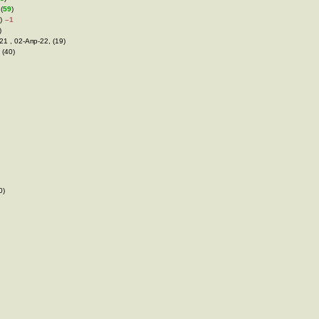
(
59
)
)
–1
)
21 , 02-Апр-22, (19)
 (40)
0)