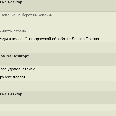
м NX Desktop"
ьзование не берет ни копейки.
ммисты страны.
ёзды и полосы" в творческой обработке Дениса Попова.
лом NX Desktop"
 своё удовольствие?
ру уже плевать.
м NX Desktop"