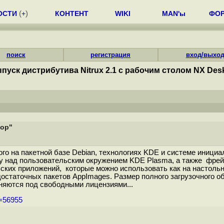
ОСТИ
(
+
)
КОНТЕНТ
WIKI
MAN'ы
ФО
поиск
регистрация
вход/выхо
пуск дистрибутива Nitrux 2.1 с рабочим столом NX Des
top"
ного на пакетной базе Debian, технологиях KDE и системе иниц
у над пользовательским окружением KDE Plasma, а также фрейм
ских приложений, которые можно использовать как на настольн
статочных пакетов AppImages. Размер полного загрузочного обр
няются под свободными лицензиями...
m=56955