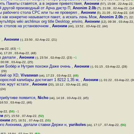
ить Пакеты ставятся, а в экране приветствия
,
Аноним
(57), 15:08 , 22-Апр-22, 
й другой производный от Арча дистр П
,
Anonim 2.0b
(?), 21:08 , 02-Апр-22, (14
ы рабочего стола СРС или ты не проверял
,
Аноним
(5), 21:35 , 02-Апр-22, (16
 как конкретно называется пакет, а искать лень Мож
,
Anonim 2.0b
(?), 22:
ьhttps wiki archlinux org title Desktop_enviro
,
Аноним
(12), 09:36 , 03-Апр-22,
их столов на установочном
,
Аноним
(44), 13:52 , 03-Апр-22, (44)
т
,
Аноним
(-), 23:50 , 02-Апр-22, (21)
Апр-22, (43)
+1
k), 17:20 , 03-Апр-22, (48)
ур делали
,
Аноним
(-), 23:54 , 02-Апр-22, (23)
+1
 00:08 , 03-Апр-22, (25)
рия Бобёр и Нутрия похожи Даже очень
,
Аноним
(-), 01:15 , 03-Апр-22, (28)
 (29)
абий ор XD
,
Vivaswan
(ok), 17:23 , 03-Апр-22, (
49
)
взрослой капибары достигает 1 8212 1,35 м,
,
Аноним
(-), 01:22 , 03-Апр-22, (3
тих жрут кстати
,
Аноним
(20), 10:12 , 03-Апр-22, (41)
 (24)
стрибутиве появится
,
Nicho
(ok), 14:16 , 03-Апр-22, (45)
16:53 , 03-Апр-22, (46)
пр-22, (
50
)
–1
им
(57), 15:53 , 07-Апр-22, (
52
)
оним
(57), 16:51 , 07-Апр-22, (
55
)
го Анонима, делали ставки Держи н
,
yurikoles
(ok), 17:17 , 07-Апр-22, (
56
)
(57), 15:54 , 07-Апр-22, (
53
)