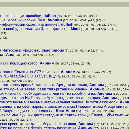
ать, желающих приобщи
,
dullish
(ok), 16:12 , 02-Апр-22, (2)
+1
 не берет ни копейки Во-в
,
Аноним
(26), 00:34 , 03-Апр-22, (26)
+1
Симфонический оркестр исполняет
,
dullish
(ok), 00:45 , 03-Апр-22, (27)
+2
ект в своё удовольствие Злись дальше,
,
Мент
(?), 03:18 , 03-Апр-22, (32)
–1
 (34)
, (42)
ва Интерфейс уродский
,
danonimous
(?), 16:30 , 02-Апр-22, (4)
+1
рат Анон
(ok), 06:57 , 03-Апр-22, (35)
+1
орий с помощью котор
,
Аноним
(5), 18:27 , 02-Апр-22, (5)
м ладно Ссылки на АУР или как е
,
Аноним
(5), 18:42 , 02-Апр-22, (7)
y r15 fd33154-1 0 0 00 Syst
,
йцу
(?), 19:41 , 02-Апр-22, (9)
+1
, 19:45 , 02-Апр-22, (10)
, сложилось предубеждение что Арч для школьни
,
Аноним
(5), 19:53 , 02-Апр
е это одна из ветвей развития британских ученых
,
Аноним
(12), 20:20 , 02-А
их жизненно необходимых патчей нет из коробки, а па
,
Аноним
(13), 20:48 
 дома нет сил Ни Генту ни Арч никогда не трогал по прич
,
Аноним
(5), 21:3
ков это весьма и весьма нетривиальная задача Но хотя даже если
,
Ано
зваливать на себя мароку с зависимостями Плавали знаем А ещё они го
,
ё Линуксы одинаково полезны
,
Брат Анон
(ok), 07:00 , 03-Апр-22, (36)
 как по мне лучший дистр сегодня из святой троицы Слаки,
,
Vivaswan
(ok)
 21:35 , 02-Апр-22, (17)
ране приветствия для выбора nitrux не появ
,
Аноним
(57), 14:14 , 22-Апр-22, (
 Тоже не появился deepin, теперь разрешени
,
Аноним
(57), 14:21 , 22-Апр-22, (
5