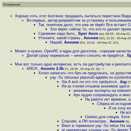
Оглавление
Хорошо хоть этот болгенос продавать пытаться перестали Вид
Во-первых, автор-разработчик за установку и пользование
Так, понятное дело, что уже не берёт Все встают 
Зло берет сейчас то, что кто-то делает про
Скромнее надо быть
,
Брат Анон
(ok), 06:55 , 03-Апр-22,
Уточните, какой страны
,
Аноним
(42), 12:24 , 03-Апр-22
Нашей
,
Аноним
(51), 16:22 , 04-Апр-22, (
51
)
Может и нужно, OpenRC и ядра для десктопа - хорошие качест
Делай сразу нормально -- ничего сносить не придётся
,
Б
Мне вот только одно интересно, есть ли дистрибутив и репозит
ARCH
,
Anonim 2.0b
(?), 18:39 , 02-Апр-22, (6)
+2
Хотел написать что Арч не предлагать, но допусти
yay -Ss nitruxaur plasma5-applets-nx-systemtra
Хм А всё ли это что требуется
,
йцу
(?)
Из-за чтения отзывов анонимов здеся
анонимные эксперты на опеннет
Арч нудно сопровождать и мног
На работе нет времени, а
Сборка из исходни
Я не хочу в
Не вс
Gentoo для спецов, Хотя
Спасибо, в ПН посмотрю
,
Аноним
(5),
Ввел в терминале yay -Ss nitrux На эк
gt оверквотинг удален yay -Ss deepin