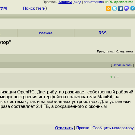
Профиль:
Аноним
(
вход
|
регистрация
)
неRU
opennet.me
РУМ
Поиск
(
теги
)
д
слежка
RSS
ktop"
Пред. тема
|
След. тема
[
Отслеживать
]
+
–
/
иализации OpenRC. Дистрибутив развивает собственный рабочий
ворк построения интерфейсов пользователя MauiKit, на
ых системах, так и на мобильных устройствах. Для установки
аза составляет 2.4 ГБ, а сокращённого с оконным
Ответить
|
Правка
|
Cообщить модератору