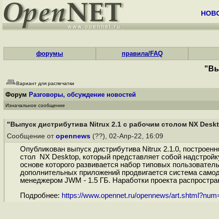
НОВ
форумы
правила/FAQ
"Вы
Вариант для распечатки
Форум
Разговоры, обсуждение новостей
Изначальное сообщение
"Выпуск дистрибутива Nitrux 2.1 с рабочим столом NX Desk
Сообщение от
opennews
(??), 02-Апр-22, 16:09
Опубликован выпуск дистрибутива Nitrux 2.1.0, построен
стол NX Desktop, который представляет собой надстройк
основе которого развивается набор типовых пользователь
дополнительных приложений продвигается система самодо
менеджером JWM - 1.5 ГБ. Наработки проекта распростра
Подробнее:
https://www.opennet.ru/opennews/art.shtml?nu