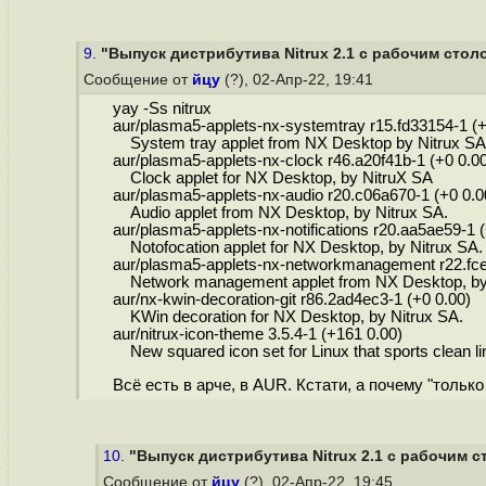
9.
"Выпуск дистрибутива Nitrux 2.1 с рабочим стол
Сообщение от
йцу
(?), 02-Апр-22, 19:41
yay -Ss nitrux
aur/plasma5-applets-nx-systemtray r15.fd33154-1 (+
System tray applet from NX Desktop by Nitrux SA
aur/plasma5-applets-nx-clock r46.a20f41b-1 (+0 0.00
Clock applet for NX Desktop, by NitruX SA
aur/plasma5-applets-nx-audio r20.c06a670-1 (+0 0.0
Audio applet from NX Desktop, by Nitrux SA.
aur/plasma5-applets-nx-notifications r20.aa5ae59-1 (
Notofocation applet for NX Desktop, by Nitrux SA.
aur/plasma5-applets-nx-networkmanagement r22.fce
Network management applet from NX Desktop, by 
aur/nx-kwin-decoration-git r86.2ad4ec3-1 (+0 0.00)
KWin decoration for NX Desktop, by Nitrux SA.
aur/nitrux-icon-theme 3.5.4-1 (+161 0.00)
New squared icon set for Linux that sports clean li
Всё есть в арче, в AUR. Кстати, а почему "только
10.
"Выпуск дистрибутива Nitrux 2.1 с рабочим с
Сообщение от
йцу
(?), 02-Апр-22, 19:45