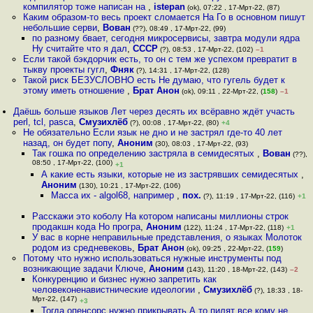
компилятор тоже написан на
,
istepan
(ok), 07:22 , 17-Мрт-22, (87)
Каким образом-то весь проект сломается На Го в основном пишут
небольшие серви
,
Вован
(??), 08:49 , 17-Мрт-22, (99)
по разному бвает, сегодня микросервисы, завтра модули ядра
Ну считайте что я дал
,
СССР
(?), 08:53 , 17-Мрт-22, (102)
–1
Если такой бэкдорчик есть, то он с тем же успехом превратит в
тыкву проекты гугл
,
Фняк
(?), 14:31 , 17-Мрт-22, (128)
Такой риск БЕЗУСЛОВНО есть Не думаю, что гугель будет к
этому иметь отношение
,
Брат Анон
(ok), 09:11 , 22-Мрт-22, (
158
)
–1
Даёшь больше языков Лет через десять их всёравно ждёт участь
perl, tcl, pasca
,
Смузихлёб
(?), 00:08 , 17-Мрт-22, (80)
+4
Не обязательно Если язык не дно и не застрял где-то 40 лет
назад, он будет попу
,
Аноним
(30), 08:03 , 17-Мрт-22, (93)
Так гошка по определению застряла в семидесятых
,
Вован
(??),
08:50 , 17-Мрт-22, (100)
+1
А какие есть языки, которые не из застрявших семидесятых
,
Аноним
(130), 10:21 , 17-Мрт-22, (106)
Масса их - algol68, например
,
пох.
(?), 11:19 , 17-Мрт-22, (116)
+1
Расскажи это коболу На котором написаны миллионы строк
продакшн кода Но програ
,
Аноним
(122), 11:24 , 17-Мрт-22, (118)
+1
У вас в корне неправильные представления, о языках Молоток
родом из средневековь
,
Брат Анон
(ok), 09:25 , 22-Мрт-22, (
159
)
Потому что нужно использоваться нужныe инструменты под
возникающие задачи Ключе
,
Аноним
(143), 11:20 , 18-Мрт-22, (143)
–2
Конкуренцию и бизнес нужно запретить как
человеконенавистнические идеологии
,
Смузихлёб
(?), 18:33 , 18-
Мрт-22, (147)
+3
Тогда опенсорс нужно прикрывать А то пилят все кому не