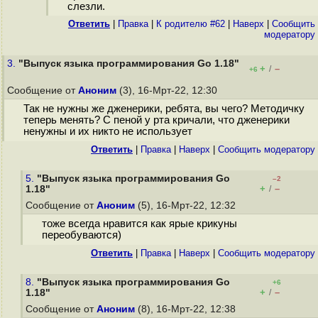
слезли.
Ответить
|
Правка
|
К родителю #62
|
Наверх
|
Cообщить
модератору
3.
"Выпуск языка программирования Go 1.18"
+
–
/
+6
Сообщение от
Аноним
(3), 16-Мрт-22, 12:30
Так не нужны же дженерики, ребята, вы чего? Методичку
теперь менять? С пеной у рта кричали, что дженерики
ненужны и их никто не использует
Ответить
|
Правка
|
Наверх
|
Cообщить модератору
5.
"Выпуск языка программирования Go
–2
+
–
1.18"
/
Сообщение от
Аноним
(5), 16-Мрт-22, 12:32
тоже всегда нравится как ярые крикуны
переобуваются)
Ответить
|
Правка
|
Наверх
|
Cообщить модератору
8.
"Выпуск языка программирования Go
+6
+
–
1.18"
/
Сообщение от
Аноним
(8), 16-Мрт-22, 12:38