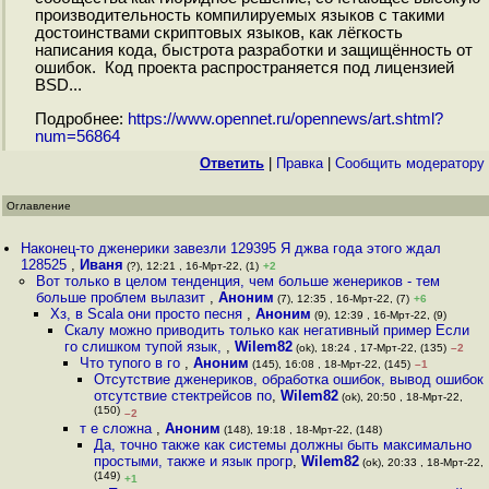
производительность компилируемых языков с такими
достоинствами скриптовых языков, как лёгкость
написания кода, быстрота разработки и защищённость от
ошибок. Код проекта распространяется под лицензией
BSD...
Подробнее:
https://www.opennet.ru/opennews/art.shtml?
num=56864
Ответить
|
Правка
|
Cообщить модератору
Оглавление
Наконец-то дженерики завезли 129395 Я джва года этого ждал
128525
,
Иваня
(?), 12:21 , 16-Мрт-22, (1)
+2
Вот только в целом тенденция, чем больше женериков - тем
больше проблем вылазит
,
Аноним
(7), 12:35 , 16-Мрт-22, (7)
+6
Хз, в Scala они просто песня
,
Аноним
(9), 12:39 , 16-Мрт-22, (9)
Скалу можно приводить только как негативный пример Если
го слишком тупой язык,
,
Wilem82
(ok), 18:24 , 17-Мрт-22, (135)
–2
Что тупого в го
,
Аноним
(145), 16:08 , 18-Мрт-22, (145)
–1
Отсутствие дженериков, обработка ошибок, вывод ошибок
отсутствие стектрейсов по
,
Wilem82
(ok), 20:50 , 18-Мрт-22,
(150)
–2
т е сложна
,
Аноним
(148), 19:18 , 18-Мрт-22, (148)
Да, точно также как системы должны быть максимально
простыми, также и язык прогр
,
Wilem82
(ok), 20:33 , 18-Мрт-22,
(149)
+1