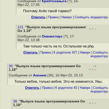
Сообщение от
Криптоханыга
(?), 16-
Мрт-22, 17:45
Поэтому Avito такой тормоз?
Ответить
|
Правка
|
Наверх
|
Cообщить модератору
121.
"Выпуск языка программирования
+
–
/
Go 1.18"
Сообщение от
Онанистмус
(?), 17-
Мрт-22, 13:38
Там только часть на го. Остальное на php.
Ответить
|
Правка
|
К родителю #27
|
Наверх
|
Cообщить
модератору
30.
"Выпуск языка программирования Go
+2
+
–
1.18"
/
Сообщение от
Аноним
(30), 16-Мрт-22, 15:13
Только вебня, только вебня. Это не изменится. Увы.
Ответить
|
Правка
|
К родителю #2
|
Наверх
|
Cообщить
модератору
38.
"Выпуск языка программирования Go
+
–
/
1.18"