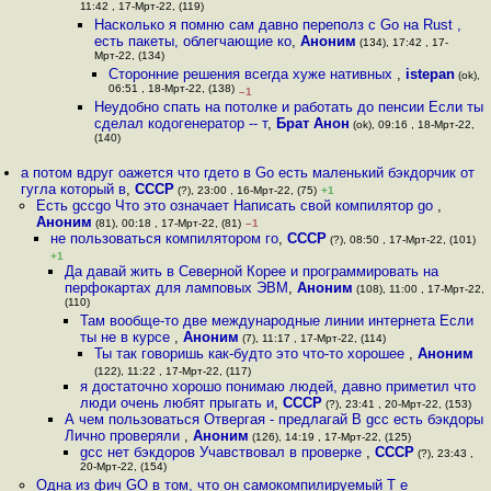
11:42 , 17-Мрт-22, (119)
Насколько я помню сам давно переполз с Go на Rust ,
есть пакеты, облегчающие ко
,
Аноним
(134), 17:42 , 17-
Мрт-22, (134)
Сторонние решения всегда хуже нативных
,
istepan
(ok),
06:51 , 18-Мрт-22, (138)
–1
Неудобно спать на потолке и работать до пенсии Если ты
сделал кодогенератор -- т
,
Брат Анон
(ok), 09:16 , 18-Мрт-22,
(140)
а потом вдруг оажется что гдето в Go есть маленький бэкдорчик от
гугла который в
,
СССР
(?), 23:00 , 16-Мрт-22, (75)
+1
Есть gccgo Что это означает Написать свой компилятор go
,
Аноним
(81), 00:18 , 17-Мрт-22, (81)
–1
не пользоваться компилятором го
,
СССР
(?), 08:50 , 17-Мрт-22, (101)
+1
Да давай жить в Северной Корее и программировать на
перфокартах для ламповых ЭВМ
,
Аноним
(108), 11:00 , 17-Мрт-22,
(110)
Там вообще-то две международные линии интернета Если
ты не в курсе
,
Аноним
(7), 11:17 , 17-Мрт-22, (114)
Ты так говоришь как-будто это что-то хорошее
,
Аноним
(122), 11:22 , 17-Мрт-22, (117)
я достаточно хорошо понимаю людей, давно приметил что
люди очень любят прыгать и
,
СССР
(?), 23:41 , 20-Мрт-22, (153)
А чем пользоваться Отвергая - предлагай В gcc есть бэкдоры
Лично проверяли
,
Аноним
(126), 14:19 , 17-Мрт-22, (125)
gcc нет бэкдоров Учавствовал в проверке
,
СССР
(?), 23:43 ,
20-Мрт-22, (154)
Одна из фич GO в том, что он самокомпилируемый Т е