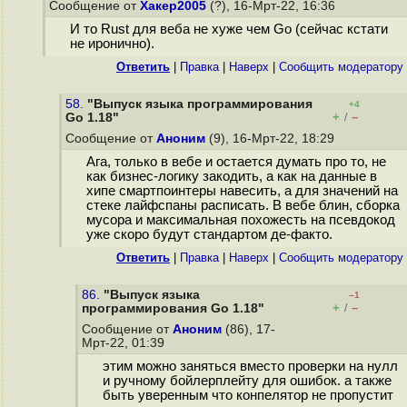
Сообщение от
Хакер2005
(?), 16-Мрт-22, 16:36
И то Rust для веба не хуже чем Go (сейчас кстати
не иронично).
Ответить
|
Правка
|
Наверх
|
Cообщить модератору
58.
"Выпуск языка программирования
+4
+
–
Go 1.18"
/
Сообщение от
Аноним
(9), 16-Мрт-22, 18:29
Ага, только в вебе и остается думать про то, не
как бизнес-логику закодить, а как на данные в
хипе смартпоинтеры навесить, а для значений на
стеке лайфспаны расписать. В вебе блин, сборка
мусора и максимальная похожесть на псевдокод
уже скоро будут стандартом де-факто.
Ответить
|
Правка
|
Наверх
|
Cообщить модератору
86.
"Выпуск языка
–1
+
–
программирования Go 1.18"
/
Сообщение от
Аноним
(86), 17-
Мрт-22, 01:39
этим можно заняться вместо проверки на нулл
и ручному бойлерплейту для ошибок. а также
быть уверенным что конпелятор не пропустит