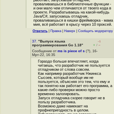
работает, запускаешь отладчик,
проваливаешься в библиотечные функции -
и они мало чем отличаются от твоего кода в
проекте. Разрабатываешь на какой-нибудь
Java/C#, запускаешь отладчик,
проваливаешься в кишки фреймворка - мама
мия, всё работает в крысу через 10 проксей.
Ответить
|
Правка
|
Наверх
|
Cообщить модератору
37.
"Выпуск языка
–1
+
–
программирования Go 1.18"
/
Сообщение от
ms is piece of s
(?), 16-
Мрт-22, 16:35
Гораздо больше впечатляет, когда
читаешь, что разработчик не пользуется
отладчиком от слова совсем.
Как например разработчик Нжинкса
Сысоев, который вообще им не
пользуется, объясняя это тем, что ему и
так понятно как работает его программа, а
какие-либо проверки можно просто
временно залогировать.
Запуск отладчика скорее говорит не в
пользу разработчика.
Возможно даже намекает на
профнепригодность в целом.