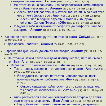
вывертов логики комп
,
Аноним
(30), 22:46 , 16-Мрт-22, (72)
Не стоит конечно забывать, что разработчикам компиляторов
могут быть известны оп
,
Аноним
(30), 22:48 , 16-Мрт-22, (73)
Ассемблер как раз таки и быстрее только лишь за счет того
что в нем убирают все
,
Аноним
(108), 10:58 , 17-Мрт-22, (108)
Ассемблер в редких случаях и мало в чьих руках
обгоняет Си или Плюсы
,
n00by
(ok), 17:00 , 17-Мрт-22, (133)
И будет у тебя программа от сегфолта до сегфолта Зато без
вывертов
,
Аноним
(108), 10:56 , 17-Мрт-22, (107)
Как после этого возможно ругать синтаксис раста
,
Gedweb
(ok), 18:18 ,
16-Мрт-22, (55)
–4
Два сапога - валенки
,
Онаним
(?), 23:03 , 16-Мрт-22, (76)
Странно что дженерики добавили так поздно
,
Аноним
(59), 19:04 , 16-
Мрт-22, (61)
Не странно Зачем Какое они дают преимущество, чего не было в
го
,
Брат Анон
(ok), 19:27 , 16-Мрт-22, (66)
+3
Избавляют от лютой копипасты
,
istepan
(ok), 08:34 , 17-Мрт-22, (98)
Так, а теперь разверни что плохого в копипасте
,
Аноним
(108),
10:59 , 17-Мрт-22, (109)
Ее поддержка написание тестов, исправление ошибок
помнишь недавно пробегала нов
,
Фняк
(?), 14:28 , 17-Мрт-22,
(127)
–1
Открою страшную тайну если ты в го копипастишь код --
ты сразу же копипастишь и
,
Брат Анон
(ok), 09:11 , 18-Мрт-22,
(139)
+1
Анон расписался в полной безграмотности Открою для тебя
офигенную альтернативу
,
Брат Анон
(ok), 11:11 , 17-Мрт-22, (112)
Неудобный инструмент, очень мягко говоря
,
istepan
(ok),