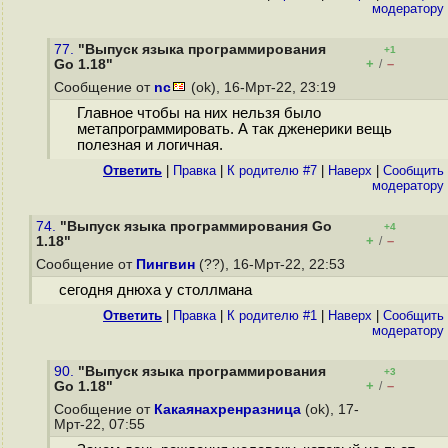
модератору
77.
"Выпуск языка программирования
+1
+
–
Go 1.18"
/
Сообщение от
nc
(ok), 16-Мрт-22, 23:19
Главное чтобы на них нельзя было
метапрограммировать. А так дженерики вещь
полезная и логичная.
Ответить
|
Правка
|
К родителю #7
|
Наверх
|
Cообщить
модератору
74.
"Выпуск языка программирования Go
+4
+
–
1.18"
/
Сообщение от
Пингвин
(??), 16-Мрт-22, 22:53
сегодня днюха у столлмана
Ответить
|
Правка
|
К родителю #1
|
Наверх
|
Cообщить
модератору
90.
"Выпуск языка программирования
+3
+
–
Go 1.18"
/
Сообщение от
Какаянахренразница
(ok), 17-
Мрт-22, 07:55