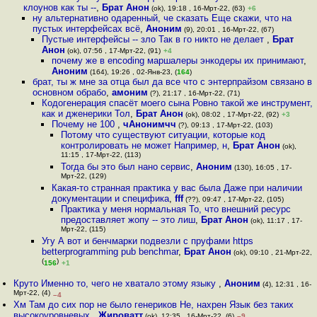
клоунов как ты --
,
Брат Анон
(ok), 19:18 , 16-Мрт-22, (63)
+6
ну альтернативно одаренный, че сказать Еще скажи, что на
пустых интерфейсах всё
,
Аноним
(9), 20:01 , 16-Мрт-22, (67)
Пустые интерфейсы -- зло Так в го никто не делает
,
Брат
Анон
(ok), 07:56 , 17-Мрт-22, (91)
+4
почему же в encoding маршалеры энкодеры их принимают
,
Аноним
(164), 19:26 , 02-Янв-23, (
164
)
брат, ты ж мне за отца был да все что с энтерпрайзом связано в
основном обрабо
,
амоним
(?), 21:17 , 16-Мрт-22, (71)
Кодогенерация спасёт моего сына Ровно такой же инструмент,
как и дженерики Тол
,
Брат Анон
(ok), 08:02 , 17-Мрт-22, (92)
+3
Почему не 100
,
чАнонимчч
(?), 09:13 , 17-Мрт-22, (103)
Потому что существуют ситуации, которые код
контролировать не может Например, н
,
Брат Анон
(ok),
11:15 , 17-Мрт-22, (113)
Тогда бы это был нано сервис
,
Аноним
(130), 16:05 , 17-
Мрт-22, (129)
Какая-то странная практика у вас была Даже при наличии
документации и специфика
,
fff
(??), 09:47 , 17-Мрт-22, (105)
Практика у меня нормальная То, что внешний ресурс
предоставляет жопу -- это лиш
,
Брат Анон
(ok), 11:17 , 17-
Мрт-22, (115)
Угу А вот и бенчмарки подвезли с пруфами https
betterprogramming pub benchmar
,
Брат Анон
(ok), 09:10 , 21-Мрт-22,
(
)
156
+1
Круто Именно то, чего не хватало этому языку
,
Аноним
(4), 12:31 , 16-
Мрт-22, (4)
–4
Хм Там до сих пор не было генериков Не, нахрен Язык без таких
высокоуровневых
,
Жироватт
(ok), 12:35 , 16-Мрт-22, (6)
–9