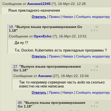
Сообщение от
Аноним12345
(?), 16-Мрт-22, 12:28
Язык прикладного назначения
Ответить
|
Правка
|
Наверх
|
Cообщить модератору
19.
"Выпуск языка программирования Go
+2
+
–
1.18"
/
Сообщение от
OpenEcho
(?), 16-Мрт-22, 13:51
Да ну !?
Т.е. Docker, Kubernetes есть прикладные программы ?
Ответить
|
Правка
|
Наверх
|
Cообщить модератору
27.
"Выпуск языка программирования
–1
+
–
Go 1.18"
/
Сообщение от
Аноним
(27), 16-Мрт-22, 15:04
Так то например серверная часть avito на сколько
известно на нем написана
Ответить
|
Правка
|
Наверх
|
Cообщить модератору
45.
"Выпуск языка программирования
+3
+
–
Go 1.18"
/