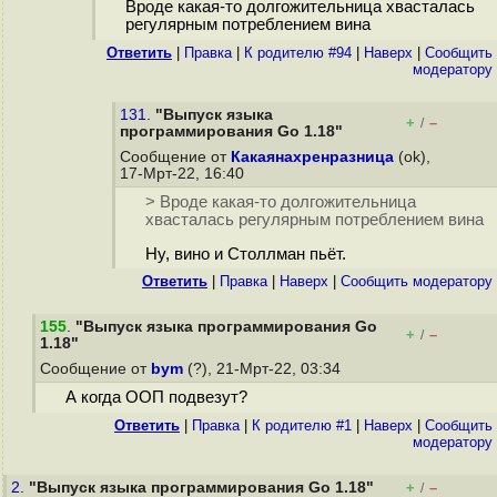
Вроде какая-то долгожительница хвасталась
регулярным потреблением вина
Ответить
|
Правка
|
К родителю #94
|
Наверх
|
Cообщить
модератору
131.
"Выпуск языка
+
–
/
программирования Go 1.18"
Сообщение от
Какаянахренразница
(ok),
17-Мрт-22, 16:40
> Вроде какая-то долгожительница
хвасталась регулярным потреблением вина
Ну, вино и Столлман пьёт.
Ответить
|
Правка
|
Наверх
|
Cообщить модератору
155
.
"Выпуск языка программирования Go
+
–
/
1.18"
Сообщение от
bym
(?), 21-Мрт-22, 03:34
А когда ООП подвезут?
Ответить
|
Правка
|
К родителю #1
|
Наверх
|
Cообщить
модератору
2.
"Выпуск языка программирования Go 1.18"
+
–
/