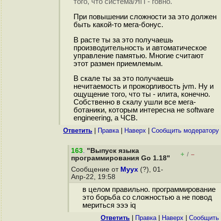
того, что система/ЯП - говно.
При повышении сложности за это должен
быть какой-то мега-бонус.
В расте ты за это получаешь
производительность и автоматическое
управление памятью. Многие считают
этот размен приемлемым.
В скале ты за это получаешь
нечитаемость и прожорливость jvm. Ну и
ощущение того, что ты - илита, конечно.
Собственно в скалу ушли все мега-
ботаники, которым интересна не software
engineering, а ЧСВ.
Ответить
|
Правка
|
Наверх
|
Cообщить модератору
163
.
"Выпуск языка
+
–
/
программирования Go 1.18"
Сообщение от
Myyx
(?), 01-
Апр-22, 19:58
в целом правильно. программирование
это борьба со сложностью а не повод
мериться эээ iq
Ответить
|
Правка
|
Наверх
|
Cообщить