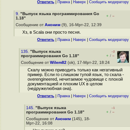
Ответить
|
Правка
|
Наверх
|
Cообщить модератору
9.
"Выпуск языка программирования Go
+
–
/
1.18"
Сообщение от
Аноним
(9), 16-Мрт-22, 12:39
Хз, в Scala они просто песня.
Ответить
|
Правка
|
Наверх
|
Cообщить модератору
135.
"Выпуск языка
–2
+
–
программирования Go 1.18"
/
Сообщение от
Wilem82
(ok), 17-Мрт-22, 18:24
Скалу можно приводить только как негативный
пример. Если го слишком тупой язык, то скала -
overengineered, нечитаемое чудовище с плохой
документацией и плохим UX в целом
(недружелюбная она).
Ответить
|
Правка
|
Наверх
|
Cообщить модератору
145.
"Выпуск языка
–1
+
–
программирования Go 1.18"
/
Сообщение от
Аноним
(145), 18-
Мрт-22, 16:08