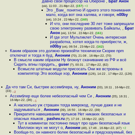
давно свой процессор на Обероне
,
Брат Анон
(ok), 11:03 , 21-Мрт-22, (
157
)
+3
Это _Вам_ понятно И одного этого понимания
мало, когда вот она халява, и говоря
,
n00by
(ok), 10:24 , 22-Мрт-22, (
160
)
И что, они последние 30 лет тоже запрещали
свою электронику развивать Байкалы,
,
Брат
Анон
(ok), 13:54 , 22-Мрт-22, (
161
)
И где этот Мультиклет Очень интересная
разработка, хотел когда-то приобрести, ж
,
n00by
(ok), 06:54 , 23-Мрт-22, (
162
)
Каким образом это должно произойти технически Скорее npm
отключат и тогда я буд
,
Аноним
(70), 21:08 , 16-Мрт-22, (70)
В смысле каким образом Ну блокнут скачивание из РФ и всё
Сидеть впны городить,
,
guser
(?), 00:31 , 17-Мрт-22, (82)
Всмысле штатные модули присосать Они же встроены в
компилятор Это вообще хор
,
Аноним
(126), 14:22 , 17-Мрт-22, (126)
Да что там Си, быстрее ассемблера, ну
,
Аноним
(33), 16:11 , 16-Мрт-22,
(33)
–2
Ассемблер еще более небезопасный чем Си
,
Аноним
(35), 16:31 ,
16-Мрт-22, (36)
–1
А насколько уж страшен тогда микрокод, лучше даже и не
задумываться
,
Аноним
(39), 16:50 , 16-Мрт-22, (39)
Прекратите навешивание ярлыков Нет никаких безопасных и
опасных языков
,
pashev.ru
(?), 17:16 , 16-Мрт-22, (42)
Тут в комментах постоянно пишут про один безопасный язык
Миллион мух не могут о
,
Аноним
(48), 17:46 , 16-Мрт-22, (47)
+2
Вообще-то, он намного более безопасный и предсказуемый, без