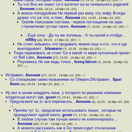
(7), 13:51 , 16-Мрт-22, (20)
+2
Ты что Все же знают гугл взлетел из-за гениального pagerank
,
Аноним
(130), 14:14 , 16-Мрт-22, (21)
А можно поподробнее Не первый раз вижу эту инфу Всегда
думал что уж что, а поис
,
Аноним
(25), 14:55 , 16-Мрт-22, (25)
Outride поисковая система - первое поглощение на заре
становления гуглаа также
,
Аноним
(7), 16:54 , 16-Мрт-22, (40)
+3
- Ещё хочу - Да ты же лопнешь - А ты налей и отойди
,
n00by
(ok), 08:23 , 17-Мрт-22, (97)
+1
Не стоит забывать что продавать можно еще и кто, что и где
выкладывает
,
Ывавапо
(?), 15:35 , 16-Мрт-22, (31)
+1
Тогда переживать не стоит Go в какой то мере купленный проект
от Bell Labs
,
Аноним
(27), 15:05 , 16-Мрт-22, (28)
+6
Ржунемогу Но как ведь точно
,
funny.falcon
(?), 18:06 , 16-Мрт-22,
(52)
+2
Исправил
,
Аноним
(27), 15:07 , 16-Мрт-22, (29)
+2
Со сплошными заимствованиями из Оберон-2Исправил
,
Брат
Анон
(ok), 19:23 , 16-Мрт-22, (64)
+4
Ну вот и зачем внедрять язык, у которого по решению компании
владельца могут зав
,
guser
(?), 15:41 , 16-Мрт-22, (32)
+1
Предлагаете на 1с всё переписать
,
Аноним
(3), 16:25 , 16-Мрт-22, (34)
–1
Причём тут 1с, предлагаю использовать языки , которые не
принадлежат одной конто
,
guser
(?), 17:04 , 16-Мрт-22, (41)
В любом случае там лучше ничего не компилировать
,
Аноним
(48), 17:47 , 16-Мрт-22, (48)
–1
А можете рассказать как в Go происходит отключение