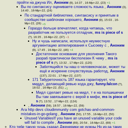
пройти на джуна Ил
,
Аноним
(9), 14:37 , 16-Мрт-22, (23)
+1
Вы по синтаксису оцениваете сложность языка
,
Аноним
(3),
14:40 , 16-Мрт-22, (24)
По стандартной библиотеке, синтаксису и принятым в
сообществе шаблонам хорошего
,
Аноним
(9), 15:03 , 16-
Мрт-22, (26)
+5
Гораздо больше впечатляет, когда читаешь, что
разработчик не пользуется отладчик
,
ms is piece of s
(?), 16:35 , 16-Мрт-22, (37)
–1
Ну и чушь написали, используя неуместную
аргументацию аппелирования к Сысоеву с
,
Аноним
(9), 17:45 , 16-Мрт-22, (46)
+4
Достаточное основание для уволнения Такого
разраб практически бесполезен К чему
,
ms is
piece of s
(?), 13:32 , 17-Мрт-22, (120)
Заботящийся ты наш о человекочасах, может ты
ещё и искренне сочувствуешь работод
,
Аноним
(137), 22:01 , 17-Мрт-22, (137)
171 Табуреточность 187 языка гарантирует, что
миддл, делающий ревью кода джу
,
funny.falcon
(?),
18:02 , 16-Мрт-22, (51)
+1
Мидл сделает ревью на мидл, т е на полшишечки
Вы там завязываете с верой в мифи
,
ms is piece of
s
(?), 13:52 , 17-Мрт-22, (124)
,
Аноним
(59), 18:57 , 16-Мрт-22, (59)
Ага http devs cloudimmunity com gotchas-and-common-
mistakes-in-go-golang
,
Аноним
(50), 17:55 , 16-Мрт-22, (50)
Unused VariablesIf you have an unused variable your code
will fail to compile
,
Аноним
(69), 20:54 , 16-Мрт-22, (69)
+1
Кто тебе такую чушь сказал Дженерики не нужны Но из-за таких