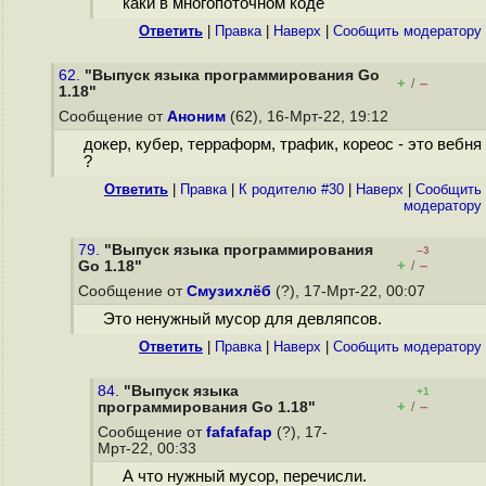
каки в многопоточном коде
Ответить
|
Правка
|
Наверх
|
Cообщить модератору
62.
"Выпуск языка программирования Go
+
–
/
1.18"
Сообщение от
Аноним
(62), 16-Мрт-22, 19:12
докер, кубер, терраформ, трафик, кореос - это вебня
?
Ответить
|
Правка
|
К родителю #30
|
Наверх
|
Cообщить
модератору
79.
"Выпуск языка программирования
–3
+
–
Go 1.18"
/
Сообщение от
Смузихлёб
(?), 17-Мрт-22, 00:07
Это ненужный мусор для девляпсов.
Ответить
|
Правка
|
Наверх
|
Cообщить модератору
84.
"Выпуск языка
+1
+
–
программирования Go 1.18"
/
Сообщение от
fafafafap
(?), 17-
Мрт-22, 00:33
А что нужный мусор, перечисли.