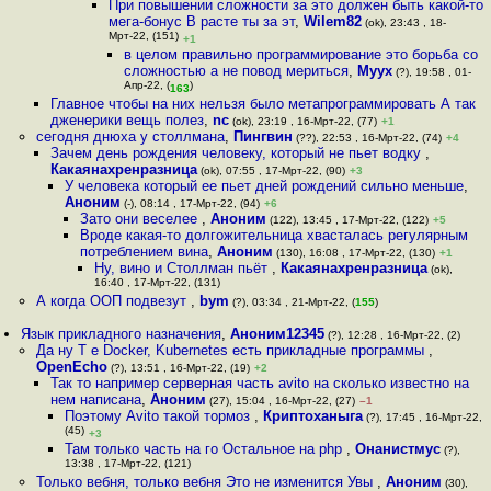
При повышении сложности за это должен быть какой-то
мега-бонус В расте ты за эт
,
Wilem82
(ok), 23:43 , 18-
Мрт-22, (151)
+1
в целом правильно программирование это борьба со
сложностью а не повод мериться
,
Myyx
(?), 19:58 , 01-
Апр-22, (
)
163
Главное чтобы на них нельзя было метапрограммировать А так
дженерики вещь полез
,
nc
(ok), 23:19 , 16-Мрт-22, (77)
+1
сегодня днюха у столлмана
,
Пингвин
(??), 22:53 , 16-Мрт-22, (74)
+4
Зачем день рождения человеку, который не пьет водку
,
Какаянахренразница
(ok), 07:55 , 17-Мрт-22, (90)
+3
У человека который ее пьет дней рождений сильно меньше
,
Аноним
(-), 08:14 , 17-Мрт-22, (94)
+6
Зато они веселее
,
Аноним
(122), 13:45 , 17-Мрт-22, (122)
+5
Вроде какая-то долгожительница хвасталась регулярным
потреблением вина
,
Аноним
(130), 16:08 , 17-Мрт-22, (130)
+1
Ну, вино и Столлман пьёт
,
Какаянахренразница
(ok),
16:40 , 17-Мрт-22, (131)
А когда ООП подвезут
,
bym
(?), 03:34 , 21-Мрт-22, (
155
)
Язык прикладного назначения
,
Аноним12345
(?), 12:28 , 16-Мрт-22, (2)
Да ну Т е Docker, Kubernetes есть прикладные программы
,
OpenEcho
(?), 13:51 , 16-Мрт-22, (19)
+2
Так то например серверная часть avito на сколько известно на
нем написана
,
Аноним
(27), 15:04 , 16-Мрт-22, (27)
–1
Поэтому Avito такой тормоз
,
Криптоханыга
(?), 17:45 , 16-Мрт-22,
(45)
+3
Там только часть на го Остальное на php
,
Онанистмус
(?),
13:38 , 17-Мрт-22, (121)
Только вебня, только вебня Это не изменится Увы
,
Аноним
(30),