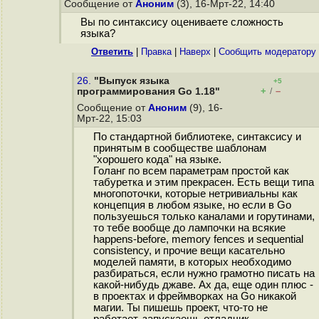
Сообщение от
Аноним
(3), 16-Мрт-22, 14:40
Вы по синтаксису оцениваете сложность
языка?
Ответить
|
Правка
|
Наверх
|
Cообщить модератору
26.
"Выпуск языка
+5
+
–
программирования Go 1.18"
/
Сообщение от
Аноним
(9), 16-
Мрт-22, 15:03
По стандартной библиотеке, синтаксису и
принятым в сообществе шаблонам
"хорошего кода" на языке.
Голанг по всем параметрам простой как
табуретка и этим прекрасен. Есть вещи типа
многопоточки, которые нетривиальны как
концепция в любом языке, но если в Go
пользуешься только каналами и горутинами,
то тебе вообще до лампочки на всякие
happens-before, memory fences и sequential
consistency, и прочие вещи касательно
моделей памяти, в которых необходимо
разбираться, если нужно грамотно писать на
какой-нибудь джаве. Ах да, еще один плюс -
в проектах и фреймворках на Go никакой
магии. Ты пишешь проект, что-то не