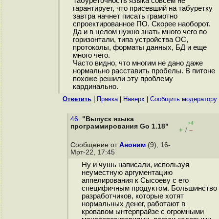
Табуреточность языка совсем не
гарантирует, что присевший на табуретку
завтра начнет писать грамотно
спроектированное ПО. Скорее наоборот.
Да и в целом нужно знать много чего по
горизонтали, типа устройства ОС,
протоколы, форматы данных, БД и еще
много чего.
Часто видно, что многим не дано даже
нормально расставить пробелы. В питоне
похоже решили эту проблему
кардинально.
Ответить
|
Правка
|
Наверх
|
Cообщить модератору
46.
"Выпуск языка
+4
программирования Go 1.18"
+
–
/
Сообщение от
Аноним
(9), 16-
Мрт-22, 17:45
Ну и чушь написали, используя
неуместную аргументацию
аппелирования к Сысоеву с его
специфичным продуктом. Большинство
разработчиков, которые хотят
нормальных денег, работают в
кровавом ынтерпрайзе с огромными