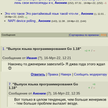
лень свои велосипеды и к
,
Аноним
(152), 07:31 , 19-Мрт-22, (152)
–1
Это что такое Это рантаймовый язык такой что-ли
,
Аноним
(-), 11:01 ,
18-Мрт-22, (142)
+1
NAPI device polling
,
Аноним
(143), 11:38 , 18-Мрт-22, (144)
Сообщения
[
Сортировка по времени
|
RSS
]
1.
"Выпуск языка программирования Go 1.18"
+
–
/
+2
Сообщение от
Иваня
(?), 16-Мрт-22, 12:21
Наконец-то дженерики завезли!🥳 Я джва года этого ждал
😍
Ответить
|
Правка
|
Наверх
|
Cообщить модератору
7.
"Выпуск языка программирования Go
+6
+
–
1.18"
/
Сообщение от
Аноним
(7), 16-Мрт-22, 12:35
Вот только в целом тенденция, чем больше женериков
- тем больше проблем вылазит везде.