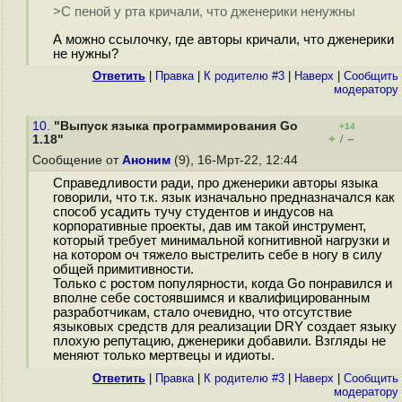
>С пеной у рта кричали, что дженерики ненужны
А можно ссылочку, где авторы кричали, что дженерики
не нужны?
Ответить
|
Правка
|
К родителю #3
|
Наверх
|
Cообщить
модератору
10.
"Выпуск языка программирования Go
+14
+
–
1.18"
/
Сообщение от
Аноним
(9), 16-Мрт-22, 12:44
Справедливости ради, про дженерики авторы языка
говорили, что т.к. язык изначально предназначался как
способ усадить тучу студентов и индусов на
корпоративные проекты, дав им такой инструмент,
который требует минимальной когнитивной нагрузки и
на котором оч тяжело выстрелить себе в ногу в силу
общей примитивности.
Только с ростом популярности, когда Go понравился и
вполне себе состоявшимся и квалифицированным
разработчикам, стало очевидно, что отсутствие
языковых средств для реализации DRY создает языку
плохую репутацию, дженерики добавили. Взгляды не
меняют только мертвецы и идиоты.
Ответить
|
Правка
|
К родителю #3
|
Наверх
|
Cообщить
модератору