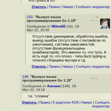
Что тупого в го?
Ответить
|
Правка
|
Наверх
|
Cообщить модератору
150.
"Выпуск языка
–2
+
–
программирования Go 1.18"
/
Сообщение от
Wilem82
(ok), 18-
Мрт-22, 20:50
Отсутствие дженериков, обработка ошибок,
вывод ошибок (отсутствие стектрейсов по
умолчанию), система зависимостей,
отсутствие функциональщины
(комбинаторов). Это именно то, что тупо. А
есть ещё то, что плохо - типа duck typing-а,
плохого сборщика мусора и тд.
Ответить
|
Правка
|
Наверх
|
Cообщить модератору
148.
"Выпуск языка
+
–
/
программирования Go 1.18"
Сообщение от
Аноним
(148), 18-
Мрт-22, 19:18
т.е. "сложна"
Ответить
|
Правка
|
К родителю #135
|
Наверх
|
Cообщить
модератору