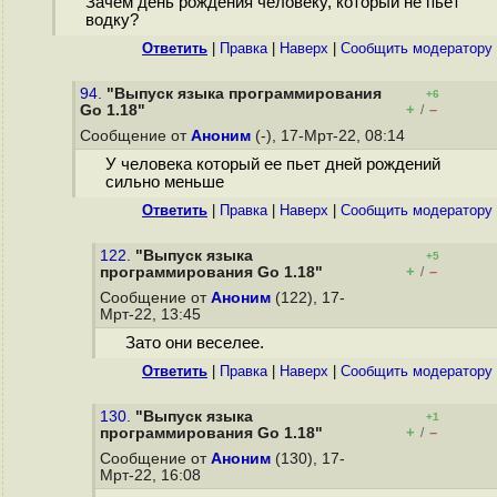
Зачем день рождения человеку, который не пьет
водку?
Ответить
|
Правка
|
Наверх
|
Cообщить модератору
94.
"Выпуск языка программирования
+6
+
–
Go 1.18"
/
Сообщение от
Аноним
(-), 17-Мрт-22, 08:14
У человека который ее пьет дней рождений
сильно меньше
Ответить
|
Правка
|
Наверх
|
Cообщить модератору
122.
"Выпуск языка
+5
+
–
программирования Go 1.18"
/
Сообщение от
Аноним
(122), 17-
Мрт-22, 13:45
Зато они веселее.
Ответить
|
Правка
|
Наверх
|
Cообщить модератору
130.
"Выпуск языка
+1
+
–
программирования Go 1.18"
/
Сообщение от
Аноним
(130), 17-
Мрт-22, 16:08