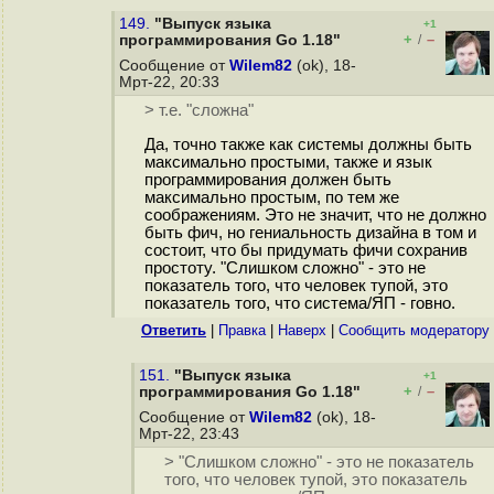
149.
"Выпуск языка
+1
+
–
программирования Go 1.18"
/
Сообщение от
Wilem82
(ok), 18-
Мрт-22, 20:33
> т.е. "сложна"
Да, точно также как системы должны быть
максимально простыми, также и язык
программирования должен быть
максимально простым, по тем же
соображениям. Это не значит, что не должно
быть фич, но гениальность дизайна в том и
состоит, что бы придумать фичи сохранив
простоту. "Слишком сложно" - это не
показатель того, что человек тупой, это
показатель того, что система/ЯП - говно.
Ответить
|
Правка
|
Наверх
|
Cообщить модератору
151.
"Выпуск языка
+1
+
–
программирования Go 1.18"
/
Сообщение от
Wilem82
(ok), 18-
Мрт-22, 23:43
> "Слишком сложно" - это не показатель
того, что человек тупой, это показатель