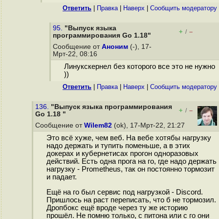
Ответить
|
Правка
|
Наверх
|
Cообщить модератору
95.
"Выпуск языка
+
–
/
программирования Go 1.18"
Сообщение от
Аноним
(-), 17-
Мрт-22, 08:16
Линукскернел без которого все это не нужно
))
Ответить
|
Правка
|
Наверх
|
Cообщить модератору
136.
"Выпуск языка программирования
+
–
/
Go 1.18 "
Сообщение от
Wilem82
(ok), 17-Мрт-22, 21:27
Это всё хуже, чем веб. На вебе хотябы нагрузку
надо держать и тупить поменьше, а в этих
докерах и кубернетисах прогон одноразовых
действий. Есть одна прога на го, где надо держать
нагрузку - Prometheus, так он постоянно тормозит
и падает.
Ещё на го был сервис под нагрузкой - Discord.
Пришлось на раст переписать, что б не тормозил.
Дропбокс ещё вроде через ту же историю
прошёл. Не помню только, с питона или с го они