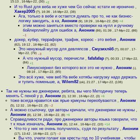
15:13 , 16-Мрт-22, (30)
+2
И то Rust для веба не хуже чем Go сейчас кстати не иронично
,
Хакер2005
(?), 16:36 , 16-Мрт-22, (38)
Ага, только в вебе и остается думать про то, не как бизнес-
логику закодить, а ка
,
Аноним
(9), 18:29 , 16-Мрт-22, (58)
+4
этим можно заняться вместо проверки на нулл и ручному
бойлерплейту для ошибок а
,
Аноним
(86), 01:39 , 17-Мрт-22, (86)
–1
докер, кубер, терраформ, трафик, кореос - это вебня
,
Аноним
(62), 19:12 , 16-Мрт-22, (62)
Это ненужный мусор для девляпсов
,
Смузихлёб
(?), 00:07 , 17-
Мрт-22, (79)
–3
А что нужный мусор, перечисли
,
fafafafap
(?), 00:33 , 17-Мрт-22,
(84)
+1
Линукскернел без которого все это не нужно
,
Аноним
(-),
08:16 , 17-Мрт-22, (95)
Это всё хуже, чем веб На вебе хотябы нагрузку надо держать
и тупить поменьше, а
,
Wilem82
(ok), 21:27 , 17-Мрт-22, (136)
Так не нужны же дженерики, ребята, вы чего Методичку теперь
менять С пеной у р
,
Аноним
(3), 12:30 , 16-Мрт-22, (3)
+6
тоже всегда нравится как ярые крикуны переобуваются
,
Аноним
(5), 12:32 , 16-Мрт-22, (5)
–2
А можно ссылочку, где авторы кричали, что дженерики не нужны
,
Аноним
(8), 12:38 , 16-Мрт-22, (8)
+6
Справедливости ради, про дженерики авторы языка говорили, что
т к язык изначаль
,
Аноним
(9), 12:44 , 16-Мрт-22, (10)
+14
Что-то у них не очень получилось, судя по результату
,
Аноним
(17), 13:42 , 16-Мрт-22, (17)
–2
Вы что, учили голанг как кресты год по 10 учебникам , чтобы