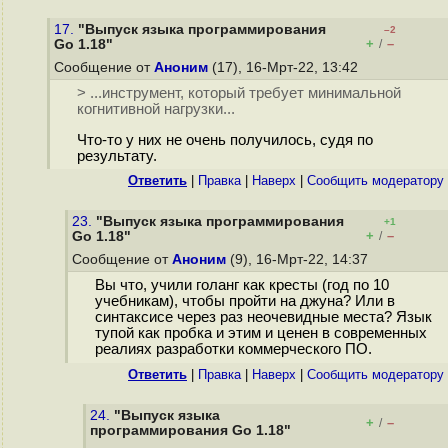
17.
"Выпуск языка программирования
–2
+
–
Go 1.18"
/
Сообщение от
Аноним
(17), 16-Мрт-22, 13:42
> ...инструмент, который требует минимальной
когнитивной нагрузки...
Что-то у них не очень получилось, судя по
результату.
Ответить
|
Правка
|
Наверх
|
Cообщить модератору
23.
"Выпуск языка программирования
+1
+
–
Go 1.18"
/
Сообщение от
Аноним
(9), 16-Мрт-22, 14:37
Вы что, учили голанг как кресты (год по 10
учебникам), чтобы пройти на джуна? Или в
синтаксисе через раз неочевидные места? Язык
тупой как пробка и этим и ценен в современных
реалиях разработки коммерческого ПО.
Ответить
|
Правка
|
Наверх
|
Cообщить модератору
24.
"Выпуск языка
+
–
/
программирования Go 1.18"