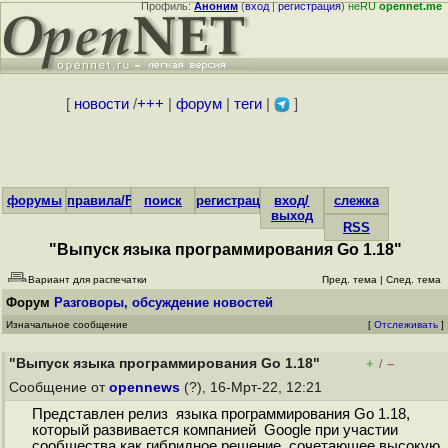
Профиль:
Аноним
(
вход
|
регистрация
)
неRU
opennet.me
[
новости
/
+++
|
форум
|
теги
|
]
форумы
правила/FAQ
поиск
регистрация
вход/
слежка
выход
RSS
"Выпуск языка программирования Go 1.18"
Вариант для распечатки
Пред. тема
|
След. тема
Форум
Разговоры, обсуждение новостей
Изначальное сообщение
[
Отслеживать
]
"Выпуск языка программирования Go 1.18"
+
–
/
Сообщение от
opennews
(?), 16-Мрт-22, 12:21
Представлен релиз языка программирования Go 1.18,
который развивается компанией Google при участии
сообщества как гибридное решение, сочетающее высокую