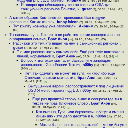
модулей В C Java принято
,
Аноним
(9), 17:50 , 16-Мрт-22, (49)
Я говорю про пблокировку реп по законам США для
санкционных регионов Понятно, ч
,
guser
(?), 00:34 , 17-Мрт-22,
(85)
+1
А каким образом Компилятор - opensource Все модули -
opensource Как их отключ
,
funny.falcon
(?), 18:07 , 16-Мрт-22, (53)
Тут крипту кое-кому уже отключили
,
Аноним
(7), 20:20 , 16-Мрт-22,
(68)
Ты написал чушь Так никто не работает кроме кооперативов по
обжаривания семече
,
Брат Анон
(ok), 19:26 , 16-Мрт-22, (65)
Расскажи это тем,кто пишет на нём в санкционных регионах
,
guser
(?), 00:32 , 17-Мрт-22, (83)
Т е мне рассказывать самому себе Ещё раз тебе повторяю в
любой, нормальной к
,
Брат Анон
(ok), 07:54 , 17-Мрт-22, (89)
+3
Вопрос к знатокам матчасти Завтра Гугл запрещает
использовать Go в России Технич
,
n00by
(ok), 09:32 , 17-Мрт-22,
(104)
–2
Нет, так сделать не может ни гугл, ни кто-либо ещё
Отвечают знатоки матчасти г
,
Брат Анон
(ok), 11:09 , 17-
Мрт-22, (111)
+3
Выпущенные версии распространяются под лицензией
BSD Я менял проект под EU
,
n00by
(ok), 16:51 , 17-Мрт-22,
(132)
Ещё раз прочитай строку выше и сообрази где ты в
тексте не прав Ключевое слово
,
Брат Анон
(ok),
09:29 , 18-Мрт-22, (141)
+2
Кто именно, Гугл, или борзасосы набегут и сменят
лицензию - это дело десятое и н
,
n00by
(ok), 17:20 ,
18-Мрт-22, (146)
Могли бы не просто написать всё -- могли бы уже