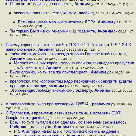
Сколько же тупизны на опеннете
,
Аноним
(-), 12:51 , 16-Мрт-22, (11)
+7
эксперт с опеннета - это уже мем
,
васёк
(?), 13:35 , 16-Мрт-22, (16)
–2
Есть еще более мемные обитатели ЛОРа
,
Аноним
(122), 13:46 ,
17-Мрт-22, (123)
+2
Ты тормоз Вася - в си генерики с 11 года есть
,
Аноним
(-), 08:17 , 17-
Мрт-22, (96)
+1
Почему корпорасты так не любят TLS 1 0 1 1 Похоже, в TLS 1 2 1 3
напихано много
,
Аноним
(12), 13:03 , 16-Мрт-22, (12)
–1
таблетки от майора - это всегда хорошо Главное чтобы не для
,
Аноним
(15), 13:24 , 16-Мрт-22, (15)
–1
Молоко от наших коров - хорошо если санэпиднадзор пропустил
, таблетки от ма
,
Аноним
(22), 14:24 , 16-Мрт-22, (22)
+2
Было сложно, но ты всё же приплел раст
,
Аноним
(35), 16:30 , 16-
Мрт-22, (35)
+6
преположу, что корпорастам надо периодически секурити аудиты
проводить и алгори
,
амоним
(?), 17:29 , 16-Мрт-22, (44)
Это очевидно любому анонимному эксперту
,
Аноним
(59), 18:59 , 16-
Мрт-22, (60)
А разговоров-то было про дженерики 128514
,
pashev.ru
(?), 13:06 , 16-
Мрт-22, (13)
+1
С Гугловскими проектами связываться та ещё лотерея - GWT,
Google и т п
,
garrick
(?), 13:09 , 16-Мрт-22, (14)
Всё, что гугл пытался сам сделать, со временем закрывалось
Работают только купл
,
Аноним
(7), 13:50 , 16-Мрт-22, (18)
+1
P S А история началась с покупки поисковика на деньги
инвесторов, которым обрат
,
Аноним