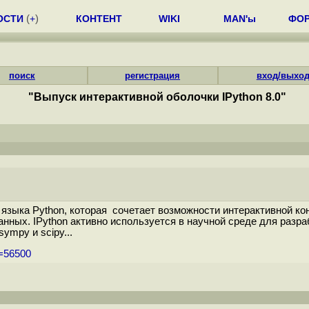
ОСТИ
(
+
)
КОНТЕНТ
WIKI
MAN'ы
ФО
поиск
регистрация
вход/выхо
"Выпуск интерактивной оболочки IPython 8.0"
 языка Python, которая сочетает возможности интерактивной ко
анных. IPython активно используется в научной среде для разр
ympy и scipy...
m=56500