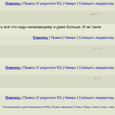
Ответить
|
Правка
|
К родителю #11
|
Наверх
|
Cообщить модератору
+
–
/
–1
ть всё что надо начинающему и даже больше. И не такое
Ответить
|
Правка
|
Наверх
|
Cообщить модератору
+
–
/
Ответить
|
Правка
|
К родителю #11
|
Наверх
|
Cообщить модератору
+
–
/
Ответить
|
Правка
|
К родителю #11
|
Наверх
|
Cообщить модератору
Рекомендовать для помещения в FAQ
|
Индекс форумов
|
Темы
|
Пред. тема
|
След. тема