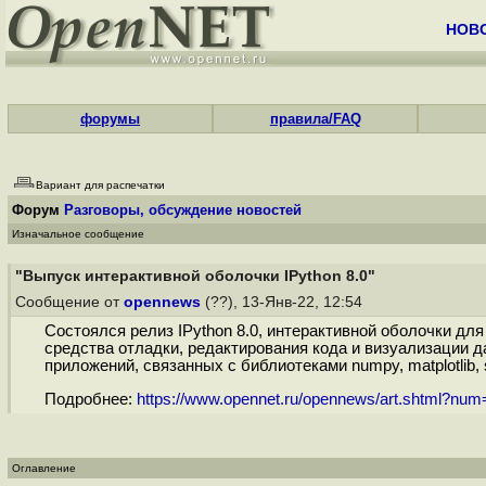
НОВ
форумы
правила/FAQ
Вариант для распечатки
Форум
Разговоры, обсуждение новостей
Изначальное сообщение
"Выпуск интерактивной оболочки IPython 8.0"
Сообщение от
opennews
(??), 13-Янв-22, 12:54
Состоялся релиз IPython 8.0, интерактивной оболочки для
средства отладки, редактирования кода и визуализации д
приложений, связанных с библиотеками numpy, matplotlib, s
Подробнее:
https://www.opennet.ru/opennews/art.shtml?nu
Оглавление