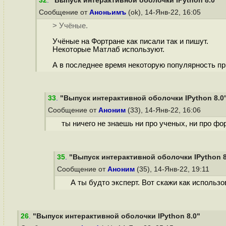
32
.
"Выпуск интерактивной оболочки IPython 8.0"
Сообщение от
Аноньимъ
(ok), 14-Янв-22, 16:05
> Учёные.
Учёные на Фортране как писали так и пишут.
Некоторые Матлаб используют.
А в последнее время некоторую популярность п
33
.
"Выпуск интерактивной оболочки IPython 8.0
Сообщение от
Аноним
(33), 14-Янв-22, 16:06
ты ничего не знаешь ни про ученых, ни про фор
35
.
"Выпуск интерактивной оболочки IPython 8
Сообщение от
Аноним
(35), 14-Янв-22, 19:11
А ты будто эксперт. Вот скажи как использо
26
.
"Выпуск интерактивной оболочки IPython 8.0"