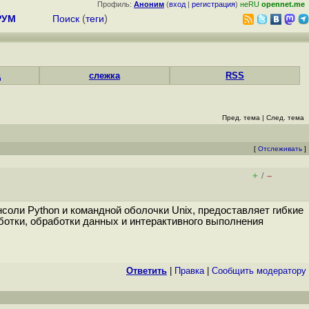
Профиль:
Аноним
(
вход
|
регистрация
)
неRU
opennet.me
РУМ
Поиск
(
теги
)
д
слежка
RSS
Пред. тема
|
След. тема
[
Отслеживать
]
+
–
/
нсоли Python и командной оболочки Unix, предоставляет гибкие
аботки, обработки данных и интерактивного выполнения
Ответить
|
Правка
|
Cообщить модератору