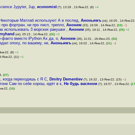
ience Jypyter, Jup
,
economist
(?), 13:28 , 13-Янв-22, (6)
+4
 Некоторые Матлаб используют А в послед
,
Аноньимъ
(ok), 16:05 , 14-Янв-22,
и про фортран, ни про лисп, трепло
,
Аноним
(33), 16:06 , 14-Янв-22, (
33
)
–1
как использовать 3 морских ракушки
,
Аноним
(35), 19:11 , 14-Янв-22, (
35
)
+2
myhand
(ok), 05:15 , 14-Янв-22, (
26
)
+3
-факто вместо iPython Ах да, о
,
Аноним
(36), 11:01 , 18-Июн-23, (
36
)
здал эпоху, по вашему, не
,
Аноньимъ
(ok), 16:02 , 14-Янв-22, (
31
)
–1
Янв-22, (8)
+1
3-Янв-22, (11)
+1
, (
37
)
н, когда переходишь с R С
,
Dmitry Dementiev
(?), 16:32 , 13-Янв-22, (15)
–1
оне Сам по себе хорош, идёт в к
,
Не будь васяном
(?), 16:57 , 13-Янв-22, (
1
нв-22, (
16
)