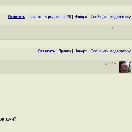
Ответить
|
Правка
|
К родителю #6
|
Наверх
|
Cообщить модератору
+
–
/
Ответить
|
Правка
|
Наверх
|
Cообщить модератору
+
–
/
–1
оэктами?