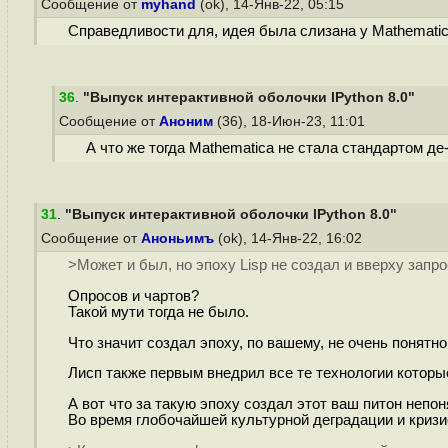
Сообщение от
myhand
(ok), 14-Янв-22, 05:15
Справедливости для, идея была слизана у Mathematic
36
.
"Выпуск интерактивной оболочки IPython 8.0"
Сообщение от
Аноним
(36), 18-Июн-23, 11:01
А что же тогда Mathematica не стала стандартом де
31
.
"Выпуск интерактивной оболочки IPython 8.0"
Сообщение от
Аноньимъ
(ok), 14-Янв-22, 16:02
>Может и был, но эпоху Lisp не создал и вверху запро
Опросов и чартов?
Такой мути тогда не было.
Что значит создал эпоху, по вашему, не очень понятн
Лисп также первым внедрил все те технологии котор
А вот что за такую эпоху создал этот ваш питон непо
Во время глобочайшей культурной деградации и кризи