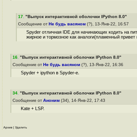
17
.
"Выпуск интерактивной оболочки IPython 8.0"
Сообщение от
Не будь васяном
(?), 13-Янв-22, 16:57
Spyder отличная IDE для начинающих кодить на пит
жирное и тормозное как аналоги(пламенный привет 
16
.
"Выпуск интерактивной оболочки IPython 8.0"
Сообщение от
Не будь васяном
(?), 13-Янв-22, 16:36
Spyder + ipython в Spyder-e.
34
.
"Выпуск интерактивной оболочки IPython 8.0"
Сообщение от
Аноним
(34), 14-Янв-22, 17:43
Kate + LSP.
Архив
|
Удалить