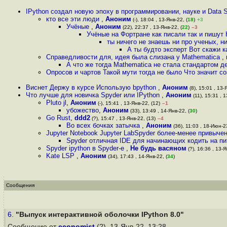
IPython создал новую эпоху в программировании, науке и Data Sc
кто все эти люди
,
Аноним
(-), 18:04 , 13-Янв-22, (
18
)
+3
Учёные
,
Аноним
(22), 22:37 , 13-Янв-22, (
22
)
–3
Учёные на Фортране как писали так и пишут
ты ничего не знаешь ни про ученых, н
А ты будто эксперт Вот скажи 
Справедливости для, идея была слизана у Mathematica
,
А что же тогда Mathematica не стала стандартом де
Опросов и чартов Такой мути тогда не было Что значит со
Виснет Держу в курсе Использую bpython
,
Аноним
(8), 15:01 , 13-
Что лучше для новичка Spyder или IPython
,
Аноним
(11), 15:31 , 1
Pluto jl
,
Аноним
(-), 15:41 , 13-Янв-22, (12)
–1
убожество
,
Аноним
(33), 13:49 , 14-Янв-22, (
30
)
Go Rust
,
ddd2
(?), 15:47 , 13-Янв-22, (13)
–4
Во всех бочках затычка
,
Аноним
(36), 11:03 , 18-Июн-23
Jupyter Notebook Jupyter LabSpyder более-менее привыче
Spyder отличная IDE для начинающих кодить на пит
Spyder ipython в Spyder-e
,
Не будь васяном
(?), 16:36 , 13-Я
Kate LSP
,
Аноним
(34), 17:43 , 14-Янв-22, (
34
)
Сообщения
6.
"Выпуск интерактивной оболочки IPython 8.0"
Сообщение от
economist
(?), 13-Янв-22, 13:28