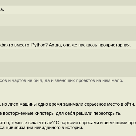
a.
-факто вместо iPython? Ах да, она же насквозь проприетарная.
сов и чартов не был, да и звенящих проектов на нем мало.
о, но лисп машины одно время занимали серьёзное место в ойти.
ые восторженные хипстеры для себя решили переоткрыть.
нятно, тёмные века что ли? С чартами опросами и звенящими пр
са цивилизации невиданного в истории.