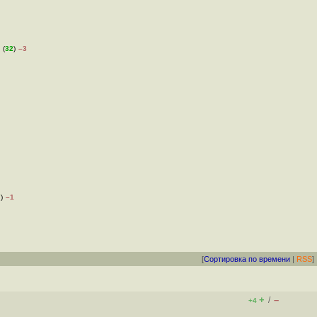
 (
32
)
–3
7
)
–1
[
Сортировка по времени
|
RSS
]
+
–
/
+4