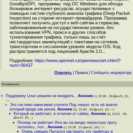
GoodbyeDPI, программы под ОС Windows для обхода
блокировок интернет-ресурсов, осуществляемых с
помощью систем глубокого анализа трафика (Deep Packet
Inspection) на стороне интернет-провайдеров. Программа
позволяет получить доступ к веб-сайтам и сервисам,
заблокированным на государственном уровне, без
использования VPN, прокси и других способов
туннелирования трафика, только лишь за счёт
нестандартных манипуляций с пакетами на сетевом,
транспортном и сессионном уровнях модели OSI. Код
распространяется под лицензией Apache 2.0...
Подробнее:
https://www.opennet.ru/opennews/art.shtml?
num=56437
Ответить
|
Правка
|
Cообщить модератору
Оглавление
Поддержку Linux решили не внедрять
,
Аноним
(-), 23:36 , 30-Дек-21, (1)
+1
Это системо-зависимая утилита Под линукс есть её аналог
который вроде как реком
,
Аноним
(2), 23:40 , 30-Дек-21, (2)
+11
Который не работает, в отличии от сабжа
,
Аноним
(3), 23:51 , 30-
Дек-21, (3)
–1
Почему не работает Или вы на винде линуксную прогу
пытались, лол
,
Аноним
(-), 10:38 , 31-Дек-21, (41)
+4
Очень смешно Пытался настроить эту приблуду в