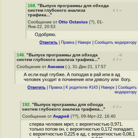
168
.
"Выпуск программы для обхода
систем глубокого анализа
+
–
/
трафика..."
Сообщение от
Otto Octavius
(?), 01-
Янв-22, 20:53
Одобряю.
Ответить
|
Правка
|
Наверх
|
Cообщить модератору
146
.
"Выпуск программы для обхода
–1
+
–
систем глубокого анализа трафика..."
/
Сообщение от
Аноним
(-), 31-Дек-21, 17:57
А если ещё глубже. А поподая в рай или в ад
человек уходит в починение или дяволу или богу.
Ответить
|
Правка
|
К родителю #143
|
Наверх
|
Cообщить
модератору
192
.
"Выпуск программы для обхода
+
–
/
систем глубокого анализа трафика..."
Сообщение от
Андрей
(??), 09-Мрт-22, 16:40
сперва человек мрет, с вероятностью 0,971.
только потом он, с вероятностью 0,172 попадает,
с вероятностью 0,225 в ад, с вероятностью 0,08,1