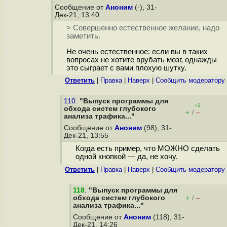
Сообщение от
Аноним
(-), 31-
Дек-21, 13:40
> Совершенно естественное желание, надо
заметить.
Не очень естественное: если вы в таких
вопросах не хотите врубать мозг, однажды
это сыграет с вами плохую шутку.
Ответить
|
Правка
|
Наверх
|
Cообщить модератору
110.
"Выпуск программы для
+2
обхода систем глубокого
+
–
/
анализа трафика..."
Сообщение от
Аноним
(98), 31-
Дек-21, 13:55
Когда есть пример, что МОЖНО сделать
одной кнопкой — да, не хочу.
Ответить
|
Правка
|
Наверх
|
Cообщить модератору
118
.
"Выпуск программы для
обхода систем глубокого
+
–
/
анализа трафика..."
Сообщение от
Аноним
(118), 31-
Дек-21, 14:26