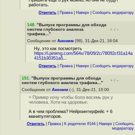
Пришить ещё 6 рук можно, но они не будут
работать.
Ответить
|
Правка
|
Наверх
|
Cообщить модератору
148
.
"Выпуск программы для обхода
систем глубокого анализа
+
–
/
трафика..."
Сообщение от
Аноним
(98), 31-Дек-21, 18:04
Ну, это как посмотреть
https://i.pinimg.com/564x/78/09/2c/78092cf31a14a
4151b30351a5...
Ответить
|
Правка
|
Наверх
|
Cообщить модератору
151
.
"Выпуск программы для обхода
+
–
/
систем глубокого анализа трафика..."
Сообщение от
Аноним
(-), 31-Дек-21, 19:00
> Пример хочу чтобы боло восемь рук у
человека. Хоти на здоровье.
А в чем проблема? Нейроинтерфейс + 6
манипуляторов.
Ответить
|
Правка
|
К родителю #144
|
Наверх
|
Cообщить
модератору