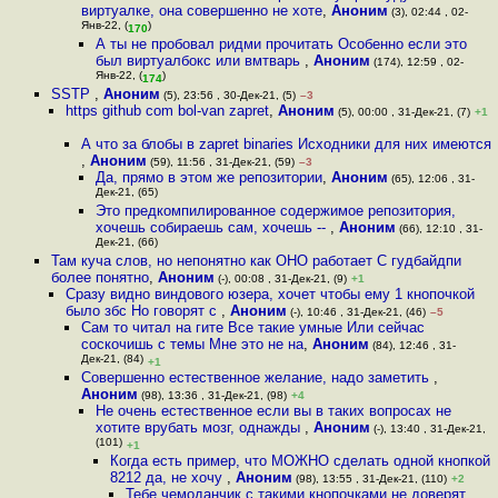
виртуалке, она совершенно не хоте
,
Аноним
(3), 02:44 , 02-
Янв-22, (
)
170
А ты не пробовал ридми прочитать Особенно если это
был виртуалбокс или вмтварь
,
Аноним
(174), 12:59 , 02-
Янв-22, (
)
174
SSTP
,
Аноним
(5), 23:56 , 30-Дек-21, (5)
–3
https github com bol-van zapret
,
Аноним
(5), 00:00 , 31-Дек-21, (7)
+1
А что за блобы в zapret binaries Исходники для них имеются
,
Аноним
(59), 11:56 , 31-Дек-21, (59)
–3
Да, прямо в этом же репозитории
,
Аноним
(65), 12:06 , 31-
Дек-21, (65)
Это предкомпилированное содержимое репозитория,
хочешь собираешь сам, хочешь --
,
Аноним
(66), 12:10 , 31-
Дек-21, (66)
Там куча слов, но непонятно как ОНО работает С гудбайдпи
более понятно
,
Аноним
(-), 00:08 , 31-Дек-21, (9)
+1
Сразу видно виндового юзера, хочет чтобы ему 1 кнопочкой
было збс Но говорят с
,
Аноним
(-), 10:46 , 31-Дек-21, (46)
–5
Сам то читал на гите Все такие умные Или сейчас
соскочишь с темы Мне это не на
,
Аноним
(84), 12:46 , 31-
Дек-21, (84)
+1
Совершенно естественное желание, надо заметить
,
Аноним
(98), 13:36 , 31-Дек-21, (98)
+4
Не очень естественное если вы в таких вопросах не
хотите врубать мозг, однажды
,
Аноним
(-), 13:40 , 31-Дек-21,
(101)
+1
Когда есть пример, что МОЖНО сделать одной кнопкой
8212 да, не хочу
,
Аноним
(98), 13:55 , 31-Дек-21, (110)
+2
Тебе чемоданчик с такими кнопочками не доверят
,