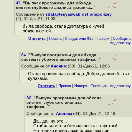
47.
"Выпуск программы для обхода
–3
+
–
систем глубокого анализа трафика..."
/
Сообщение от
sdafaytesyaswabrostionspolizey
(?), 31-Дек-21, 11:03
была свобода, стала диктатура с кучей
обязанностей.
Ответить
|
Правка
|
К родителю #23
|
Наверх
|
Cообщить
модератору
64.
"Выпуск программы для обхода
+2
+
–
систем глубокого анализа трафика..."
/
Сообщение от
Аноним
(59), 31-Дек-21, 12:06
Стала правильная свобода. Добро должно быть с
кулаками.
Ответить
|
Правка
|
Наверх
|
Cообщить модератору
86.
"Выпуск программы для обхода
–2
систем глубокого анализа
+
–
/
трафика..."
Сообщение от
Аноним
(84), 31-Дек-21, 12:48
Да.. да.. ну это ..
Стабильность и безопасность с гарнтом!
Но только война даже ближе чем при