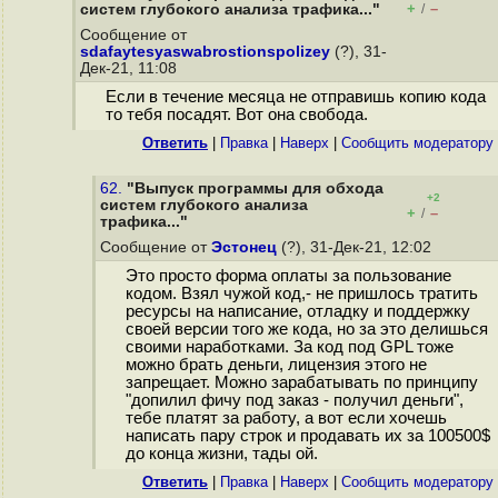
+
–
систем глубокого анализа трафика..."
/
Сообщение от
sdafaytesyaswabrostionspolizey
(?), 31-
Дек-21, 11:08
Если в течение месяца не отправишь копию кода
то тебя посадят. Вот она свобода.
Ответить
|
Правка
|
Наверх
|
Cообщить модератору
62.
"Выпуск программы для обхода
+2
систем глубокого анализа
+
–
/
трафика..."
Сообщение от
Эстонец
(?), 31-Дек-21, 12:02
Это просто форма оплаты за пользование
кодом. Взял чужой код,- не пришлось тратить
ресурсы на написание, отладку и поддержку
своей версии того же кода, но за это делишься
своими наработками. За код под GPL тоже
можно брать деньги, лицензия этого не
запрещает. Можно зарабатывать по принципу
"допилил фичу под заказ - получил деньги",
тебе платят за работу, а вот если хочешь
написать пару строк и продавать их за 100500$
до конца жизни, тады ой.
Ответить
|
Правка
|
Наверх
|
Cообщить модератору