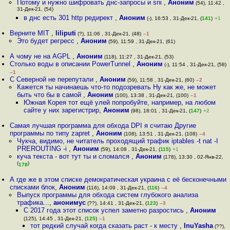
Потому и нужно шифровать днс-запросы и sni
,
Аноним
(54), 11:42 ,
31-Дек-21, (54)
в днс есть 301 http редирект
,
Аноним
(-), 16:53 , 31-Дек-21, (
141
)
+1
Верните MIT
,
liliputi
(?), 11:06 , 31-Дек-21, (48)
–1
Это будет регресс
,
Аноним
(59), 11:59 , 31-Дек-21, (61)
А чому не на AGPL
,
Аноним
(118), 11:27 , 31-Дек-21, (53)
Столько воды в описании PowerTunnel
,
Аноним
(-), 11:54 , 31-Дек-21, (58)
–1
С Северной не перепутали
,
Аноним
(59), 11:58 , 31-Дек-21, (60)
–2
Кажется ты начинаешь что-то подозревать Ну как же, не может
быть что бы в самой
,
Аноним
(100), 13:38 , 31-Дек-21, (100)
–1
Южная Корея тот ещё улей попробуйте, например, на любом
сайте у них зарегистрир
,
Аноним
(98), 18:01 , 31-Дек-21, (
147
)
+2
Самая лучшая программа для обхода DPI я считаю Другие
программы по типу zapret
,
Аноним
(108), 13:51 , 31-Дек-21, (108)
–4
Чукча, видимо, не читатель проходящий трафик iptables -t nat -I
PREROUTING -i
,
Аноним
(59), 14:08 , 31-Дек-21, (
115
)
+1
куча текста - вот тут ты и сломался
,
Аноним
(178), 13:30 , 02-Янв-22,
(
)
178
А где же в этом списке демократическая украина с её бесконечными
списками блок
,
Аноним
(116), 14:09 , 31-Дек-21, (
116
)
–4
Выпуск программы для обхода систем глубокого анализа
трафика...
,
анонимус
(??), 14:41 , 31-Дек-21, (
123
)
–3
С 2017 года этот список успел заметно разростись
,
Аноним
(125), 14:45 , 31-Дек-21, (
125
)
–1
тот редкий случай когда сказать раст - к месту
,
InuYasha
(??),