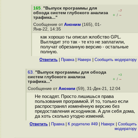
165
.
"Выпуск программы для
–7
обхода систем глубокого анализа
+
–
/
трафика..."
Сообщение от
Аноним
(165), 01-
Янв-22, 14:35
как хорошо ты описал жлобство GPL.
Выглядит это так - те кто не заплатили,
получат обрезанную версию - остальные
полную.
Ответить
|
Правка
|
Наверх
|
Cообщить модератору
63.
"Выпуск программы для обхода
+3
систем глубокого анализа
+
–
/
трафика..."
Сообщение от
Аноним
(59), 31-Дек-21, 12:04
Не посадят. Просто лишишься права
пользования программой. И то, только если
распространял изменённую версию без
предоставления исходников. А для себя дома,
да хоть сколько угодно изменяй.
Ответить
|
Правка
|
К родителю #49
|
Наверх
|
Cообщить
модератору