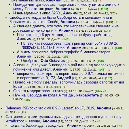
появление империи
,
Аноним
(-), 10:39 , 31-Дек-21, (42)
–1
Прежде чем цитировать, надо знать к месту цитата или не к
месту Просто так ради
,
Аноним
(-), 16:12 , 31-Дек-21, (
136
)
И немедленно выпил 8230
,
Аноним
(5), 10:48 , 02-Янв-22, (
173
)
Свободы не когда не было Свобода есть в меньшем или в
большем количестве Свобо
,
Аноним
(-), 17:24 , 31-Дек-21, (
143
)
+1
А свобода далать, что хочу это неправильная свобода и не
достежимая не когда и н
,
Аноним
(-), 17:31 , 31-Дек-21, (
144
)
Пришить ещё 6 рук можно, но они не будут работать
,
Аноним
(-), 17:38 , 31-Дек-21, (
145
)
Ну, это как посмотреть https i pinimg com 564x 78 09 2c
78092cf31a14a4151b3035
,
Аноним
(98), 18:04 , 31-Дек-21, (
148
)
А в чем проблема Нейроинтерфейс 6 манипуляторов
,
Аноним
(-), 19:00 , 31-Дек-21, (
151
)
Одобряю
,
Otto Octavius
(?), 20:53 , 01-Янв-22, (
168
)
А если ещё глубже А поподая в рай или в ад человек уходит в
починение или дявол
,
Аноним
(-), 17:57 , 31-Дек-21, (
146
)
–1
сперва человек мрет, с вероятностью 0,971 только потом он,
с вероятностью 0,172
,
Андрей
(??), 16:40 , 09-Мрт-22, (
192
)
Ничего не смогу сделать, вспомнилась свобода сапогов от ног
,
kusb
(?), 04:06 , 01-Янв-22, (
157
)
–1
Скрыто модератором
,
ктото
(?), 14:10 , 01-Янв-22, (
164
)
–3
Нуж на Свобода не когда А тог да
,
какработать
(?), 09:05 , 05-
Янв-22, (
)
187
Releases 39Blockcheck v0 0 9 8 LatestSep 17, 2019
,
Аноним
(-), 00:11 ,
31-Дек-21, (11)
Фактически этими тулзами выкладывается дорожка к дпи по типу
китайского и законо
,
Аноним
(12), 00:28 , 31-Дек-21, (12)
+5
Когда на баррикады выходишь
,
Аноним
(-), 00:44 , 31-Дек-21, (15)
+8