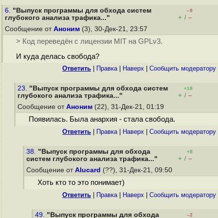
6.
"Выпуск программы для обхода систем
–9
+
–
глубокого анализа трафика..."
/
Сообщение от
Аноним
(3), 30-Дек-21, 23:57
> Код переведён с лицензии MIT на GPLv3.
И куда делась свобода?
Ответить
|
Правка
|
Наверх
|
Cообщить модератору
23.
"Выпуск программы для обхода систем
+18
+
–
глубокого анализа трафика..."
/
Сообщение от
Аноним
(22), 31-Дек-21, 01:19
Появилась. Была анархия - стала свобода.
Ответить
|
Правка
|
Наверх
|
Cообщить модератору
38.
"Выпуск программы для обхода
+8
+
–
систем глубокого анализа трафика..."
/
Сообщение от
Alucard
(??), 31-Дек-21, 09:50
Хоть кто то это понимает)
Ответить
|
Правка
|
Наверх
|
Cообщить модератору
49.
"Выпуск программы для обхода
–2