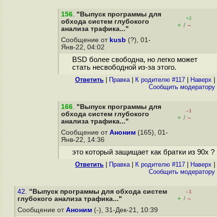
156
.
"Выпуск программы для
+2
обхода систем глубокого
+
–
/
анализа трафика..."
Сообщение от
kusb
(?), 01-
Янв-22, 04:02
BSD более свободна, но легко может
стать несвободной из-за этого.
Ответить
|
Правка
|
К родителю #117
|
Наверх
|
Cообщить модератору
166
.
"Выпуск программы для
–1
обхода систем глубокого
+
–
/
анализа трафика..."
Сообщение от
Аноним
(165), 01-
Янв-22, 14:36
это который защищает как братки из 90х ?
Ответить
|
Правка
|
К родителю #117
|
Наверх
|
Cообщить модератору
42.
"Выпуск программы для обхода систем
–1
+
–
глубокого анализа трафика..."
/
Сообщение от
Аноним
(-), 31-Дек-21, 10:39