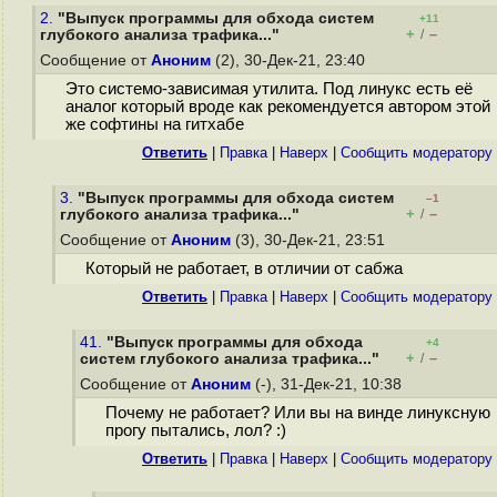
2.
"Выпуск программы для обхода систем
+11
+
–
глубокого анализа трафика..."
/
Сообщение от
Аноним
(2), 30-Дек-21, 23:40
Это системо-зависимая утилита. Под линукс есть её
аналог который вроде как рекомендуется автором этой
же софтины на гитхабе
Ответить
|
Правка
|
Наверх
|
Cообщить модератору
3.
"Выпуск программы для обхода систем
–1
+
–
глубокого анализа трафика..."
/
Сообщение от
Аноним
(3), 30-Дек-21, 23:51
Который не работает, в отличии от сабжа
Ответить
|
Правка
|
Наверх
|
Cообщить модератору
41.
"Выпуск программы для обхода
+4
+
–
систем глубокого анализа трафика..."
/
Сообщение от
Аноним
(-), 31-Дек-21, 10:38
Почему не работает? Или вы на винде линуксную
прогу пытались, лол? :)
Ответить
|
Правка
|
Наверх
|
Cообщить модератору