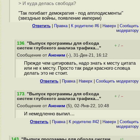
> И куда делась свобода?
"Так погибает демократия - под апплодисменты"
(звездные войны, появление империи)
Ответить
|
Правка
|
К родителю #6
|
Наверх
|
Cообщить
модератору
136
.
"Выпуск программы для обхода
+
–
/
систем глубокого анализа трафика..."
Сообщение от
Аноним
(-), 31-Дек-21, 16:12
Прежде чем цитировать, надо знать к месту цитата
или не к месту. Просто так ради красного словца
делать это не стоит.
Ответить
|
Правка
|
Наверх
|
Cообщить модератору
173
.
"Выпуск программы для обхода
+
–
/
систем глубокого анализа трафика..."
Сообщение от
Аноним
(5), 02-Янв-22, 10:48
И немедленно выпил…
Ответить
|
Правка
|
К родителю #42
|
Наверх
|
Cообщить
модератору
143
.
"Выпуск программы для обхода систем
+1