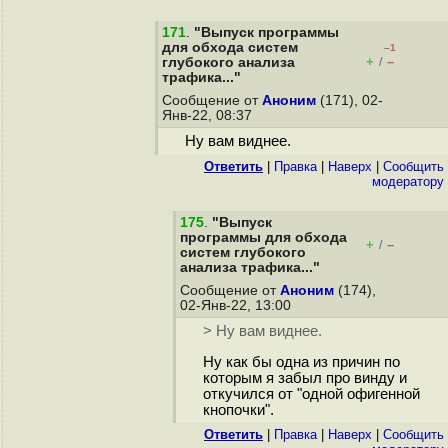
171
.
"Выпуск программы
для обхода систем
–1
+
–
глубокого анализа
/
трафика..."
Сообщение от
Аноним
(171), 02-
Янв-22, 08:37
Ну вам виднее.
Ответить
|
Правка
|
Наверх
|
Cообщить
модератору
175
.
"Выпуск
программы для обхода
+
–
/
систем глубокого
анализа трафика..."
Сообщение от
Аноним
(174),
02-Янв-22, 13:00
> Ну вам виднее.
Ну как бы одна из причин по
которым я забыл про винду и
откучился от "одной офигенной
кнопочки".
Ответить
|
Правка
|
Наверх
|
Cообщить