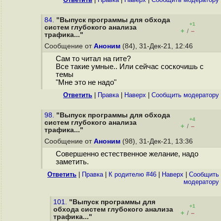
84.
"Выпуск программы для обхода
+1
систем глубокого анализа
+
–
/
трафика..."
Сообщение от
Аноним
(84), 31-Дек-21, 12:46
Сам то читал на гите?
Все такие умные.. Или сейчас соскочишь с
темы
"Мне это не надо"
Ответить
|
Правка
|
Наверх
|
Cообщить модератору
98.
"Выпуск программы для обхода
+4
систем глубокого анализа
+
–
/
трафика..."
Сообщение от
Аноним
(98), 31-Дек-21, 13:36
Совершенно естественное желание, надо
заметить.
Ответить
|
Правка
|
К родителю #46
|
Наверх
|
Cообщить
модератору
101.
"Выпуск программы для
+1
обхода систем глубокого анализа
+
–
/
трафика..."