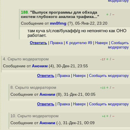
модератору
188
.
"Выпуск программы для обхода
+
–
/
систем глубокого анализа трафика..."
Сообщение от
mn0frng
(?), 05-Янв-22, 23:20
там куча s/слов/букафф/g но непонятно как ОНО
работает.
Ответить
|
Правка
|
К родителю #9
|
Наверх
|
Cообщить
модератору
4. Скрыто модератором
+
–
/
–17
Сообщение от
Аноним
(4), 30-Дек-21, 23:55
Ответить
|
Правка
|
Наверх
|
Cообщить модератору
8. Скрыто модератором
+
–
/
+15
Сообщение от
Аноним
(8), 31-Дек-21, 00:05
Ответить
|
Правка
|
Наверх
|
Cообщить модератору
10. Скрыто модератором
+
–
/
+4
Сообщение от
Аноним
(-), 31-Дек-21, 00:09