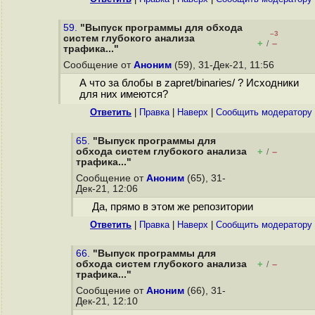
59.
"Выпуск программы для обхода
–3
систем глубокого анализа
+
–
/
трафика..."
Сообщение от
Аноним
(59), 31-Дек-21, 11:56
А что за блобы в zapret/binaries/ ? Исходники
для них имеются?
Ответить
|
Правка
|
Наверх
|
Cообщить модератору
65.
"Выпуск программы для
обхода систем глубокого анализа
+
–
/
трафика..."
Сообщение от
Аноним
(65), 31-
Дек-21, 12:06
Да, прямо в этом же репозитории
Ответить
|
Правка
|
Наверх
|
Cообщить модератору
66.
"Выпуск программы для
обхода систем глубокого анализа
+
–
/
трафика..."
Сообщение от
Аноним
(66), 31-
Дек-21, 12:10