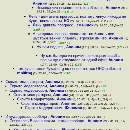
Аноним
(118), 14:26 , 31-Дек-21, (
118
)
Чемоданчик немного не так работает
,
Аноним
(98),
14:33 , 31-Дек-21, (
)
119
+2
Лень - двигатель прогресса, поэтому линух никогда не
будет популярным
,
КО
(?), 14:01 , 31-Дек-21, (111)
–3
Лень двигать прогресс
,
смешнох
(?), 14:56 , 31-Дек-21,
(
)
128
+1
А виндовых юзеров продолжат по бывать все
шустрые веники планеты, вгружая им что
,
Аноним
(-),
18:53 , 31-Дек-21, (
)
150
+4
Ну вам виднее
,
Аноним
(171), 08:37 , 02-Янв-22, (
171
)
–1
Ну как бы одна из причин по которым я забыл
про винду и откучился от одной офиг
,
Аноним
(174), 13:00 , 02-Янв-22, (
175
)
там куча s слов букафф g но непонятно как ОНО работает
,
mn0frng
(?), 23:20 , 05-Янв-22, (
188
)
Скрыто модератором
,
Аноним
(4), 23:55 , 30-Дек-21, (4)
–17
Скрыто модератором
,
Аноним
(8), 00:05 , 31-Дек-21, (8)
+15
Скрыто модератором
,
Аноним
(-), 00:09 , 31-Дек-21, (10)
+4
Скрыто модератором
,
Аноним
(14), 00:42 , 31-Дек-21, (14)
–1
Скрыто модератором
,
Аноним
(-), 00:47 , 31-Дек-21, (18)
+1
Скрыто модератором
,
Аноним
(22), 01:19 , 31-Дек-21, (22)
+6
Скрыто модератором
,
Жявамэн
(?), 02:22 , 31-Дек-21, (27)
–11
И куда делась свобода
,
Аноним
(3), 23:57 , 30-Дек-21, (6)
–9
Появилась Была анархия - стала свобода
,
Аноним
(22), 01:19 , 31-
Дек-21, (23)
+18
Хоть кто то это понимает
,
Alucard
(??), 09:50 , 31-Дек-21, (38)
+8