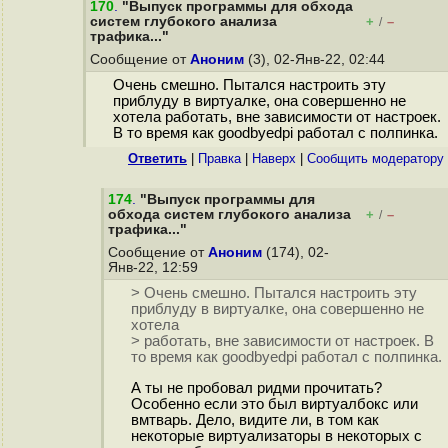
170
.
"Выпуск программы для обхода
систем глубокого анализа
+
–
/
трафика..."
Сообщение от
Аноним
(3), 02-Янв-22, 02:44
Очень смешно. Пытался настроить эту
приблуду в виртуалке, она совершенно не
хотела работать, вне зависимости от настроек.
В то время как goodbyedpi работал с полпинка.
Ответить
|
Правка
|
Наверх
|
Cообщить модератору
174
.
"Выпуск программы для
обхода систем глубокого анализа
+
–
/
трафика..."
Сообщение от
Аноним
(174), 02-
Янв-22, 12:59
> Очень смешно. Пытался настроить эту
приблуду в виртуалке, она совершенно не
хотела
> работать, вне зависимости от настроек. В
то время как goodbyedpi работал с полпинка.
А ты не пробовал ридми прочитать?
Особенно если это был виртуалбокс или
вмтварь. Дело, видите ли, в том как
некоторые виртуализаторы в некоторых с