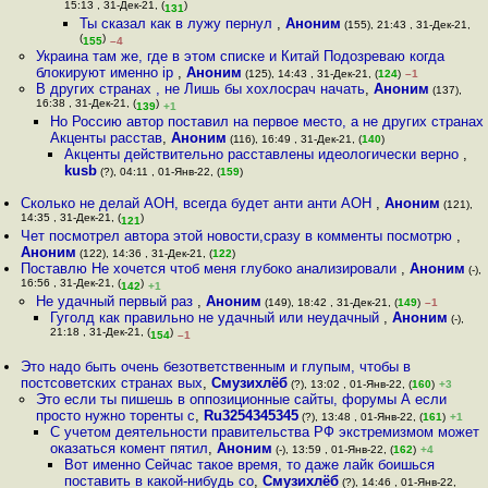
15:13 , 31-Дек-21, (
)
131
Ты сказал как в лужу пернул
,
Аноним
(155), 21:43 , 31-Дек-21,
(
)
155
–4
Украина там же, где в этом списке и Китай Подозреваю когда
блокируют именно ip
,
Аноним
(125), 14:43 , 31-Дек-21, (
124
)
–1
В других странах , не Лишь бы хохлосрач начать
,
Аноним
(137),
16:38 , 31-Дек-21, (
)
139
+1
Но Россию автор поставил на первое место, а не других странах
Акценты расстав
,
Аноним
(116), 16:49 , 31-Дек-21, (
140
)
Акценты действительно расставлены идеологически верно
,
kusb
(?), 04:11 , 01-Янв-22, (
159
)
Сколько не делай АОН, всегда будет анти анти АОН
,
Аноним
(121),
14:35 , 31-Дек-21, (
)
121
Чет посмотрел автора этой новости,сразу в комменты посмотрю
,
Аноним
(122), 14:36 , 31-Дек-21, (
122
)
Поставлю Не хочется чтоб меня глубоко анализировали
,
Аноним
(-),
16:56 , 31-Дек-21, (
)
142
+1
Не удачный первый раз
,
Аноним
(149), 18:42 , 31-Дек-21, (
149
)
–1
Гуголд как правильно не удачный или неудачный
,
Аноним
(-),
21:18 , 31-Дек-21, (
)
154
–1
Это надо быть очень безответственным и глупым, чтобы в
постсоветских странах вых
,
Смузихлёб
(?), 13:02 , 01-Янв-22, (
160
)
+3
Это если ты пишешь в оппозиционные сайты, форумы А если
просто нужно торенты с
,
Ru3254345345
(?), 13:48 , 01-Янв-22, (
161
)
+1
С учетом деятельности правительства РФ экстремизмом может
оказаться комент пятил
,
Аноним
(-), 13:59 , 01-Янв-22, (
162
)
+4
Вот именно Сейчас такое время, то даже лайк боишься
поставить в какой-нибудь со
,
Смузихлёб
(?), 14:46 , 01-Янв-22,