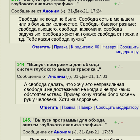
+
–
глубокого анализа трафика..."
/
Сообщение от
Аноним
(-), 31-Дек-21, 17:24
Свободы не когда не было. Свобода есть в меньшем
или в большем количестве. Свободы бывают разные:
cвобода пьющего, свобода наркомана, свобода
радужных, свобода христиан онаже свобода от греха и
т.д. Тебе какая свобода нужна?
Ответить
|
Правка
|
К родителю #6
|
Наверх
|
Cообщить
модератору
144
.
"Выпуск программы для обхода
+
–
/
систем глубокого анализа трафика..."
Сообщение от
Аноним
(-), 31-Дек-21, 17:31
А свобода далать, что хочу это неправильная
свобода и не достежимая не когда и не при каких
обстоятельствах. Пример хочу чтобы боло восемь
рук у человека. Хоти на здоровье.
Ответить
|
Правка
|
Наверх
|
Cообщить модератору
145
.
"Выпуск программы для обхода
+
–
/
систем глубокого анализа трафика..."
Сообщение от
Аноним
(-), 31-Дек-21, 17:38