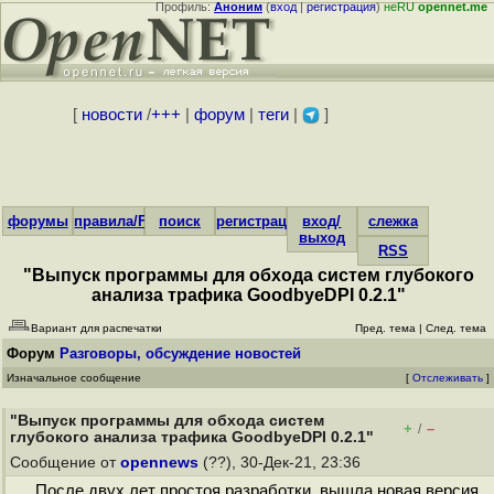
Профиль:
Аноним
(
вход
|
регистрация
)
неRU
opennet.me
[
новости
/
+++
|
форум
|
теги
|
]
форумы
правила/FAQ
поиск
регистрация
вход/
слежка
выход
RSS
"Выпуск программы для обхода систем глубокого
анализа трафика GoodbyeDPI 0.2.1"
Вариант для распечатки
Пред. тема
|
След. тема
Форум
Разговоры, обсуждение новостей
Изначальное сообщение
[
Отслеживать
]
"Выпуск программы для обхода систем
+
–
/
глубокого анализа трафика GoodbyeDPI 0.2.1"
Сообщение от
opennews
(??), 30-Дек-21, 23:36
После двух лет простоя разработки вышла новая версия