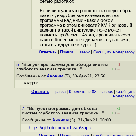
сетью работают.
Если виртуализатор полностью пересобрал
пакеты, вырубив все издевательства
программы над ними - каким боком
программа в этом виновата? КМК виндовый
вариант в такой виртуалке тоже может
поиметь проблемы. Ах да, сравнивать софт
надо в более-менее одинаковых условиях,
если вы вдруг не в курсе :)
Ответить
|
Правка
|
Наверх
|
Cообщить модератору
5.
"Выпуск программы для обхода систем
–3
+
–
глубокого анализа трафика..."
/
Сообщение от
Аноним
(5), 30-Дек-21, 23:56
SSTP?
Ответить
|
Правка
|
К родителю #2
|
Наверх
|
Cообщить
модератору
7.
"Выпуск программы для обхода
+1
+
–
систем глубокого анализа трафика..."
/
Сообщение от
Аноним
(5), 31-Дек-21, 00:00
https://github.com/bol-van/zapret
Ответить
|
Правка
|
Наверх
|
Cообщить модератору