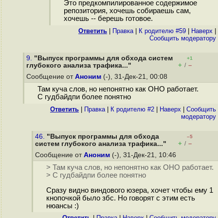
Это предкомпилированное содержимое
репозитория, хочешь собираешь сам,
хочешь -- берешь готовое.
Ответить
|
Правка
|
К родителю #59
|
Наверх
|
Cообщить модератору
9.
"Выпуск программы для обхода систем
+1
+
–
глубокого анализа трафика..."
/
Сообщение от
Аноним
(-), 31-Дек-21, 00:08
Там куча слов, но непонятно как ОНО работает.
С гудбайдпи более понятно
Ответить
|
Правка
|
К родителю #2
|
Наверх
|
Cообщить
модератору
46.
"Выпуск программы для обхода
–5
+
–
систем глубокого анализа трафика..."
/
Сообщение от
Аноним
(-), 31-Дек-21, 10:46
> Там куча слов, но непонятно как ОНО работает.
> С гудбайдпи более понятно
Сразу видно виндового юзера, хочет чтобы ему 1
кнопочкой было збс. Но говорят с этим есть
нюансы :)
Ответить
|
Правка
|
Наверх
|
Cообщить модератору