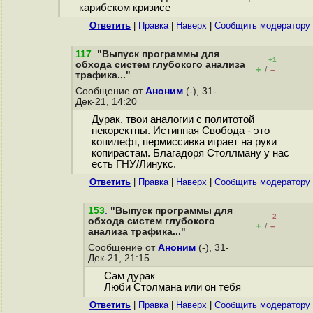
карибском кризисе
Ответить
|
Правка
|
Наверх
|
Cообщить модератору
117
.
"Выпуск программы для
+1
обхода систем глубокого анализа
+
–
/
трафика..."
Сообщение от
Аноним
(-), 31-
Дек-21, 14:20
Дурак, твои аналогии с политотой
некоректны. Истинная Свобода - это
копилефт, пермиссивка играет на руки
копирастам. Благадоря Столлману у нас
есть ГНУ/Линукс.
Ответить
|
Правка
|
Наверх
|
Cообщить модератору
153
.
"Выпуск программы для
–2
обхода систем глубокого
+
–
/
анализа трафика..."
Сообщение от
Аноним
(-), 31-
Дек-21, 21:15
Сам дурак
Люби Столмана или он тебя
Ответить
|
Правка
|
Наверх
|
Cообщить модератору