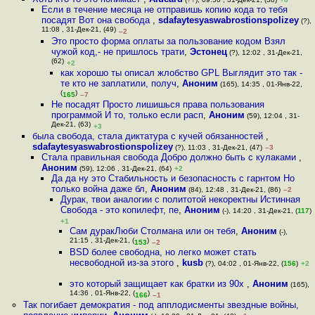
Если в течение месяца не отправишь копию кода то тебя
посадят Вот она свобода
,
sdafaytesyaswabrostionspolizey
(?),
11:08 , 31-Дек-21, (49)
–2
Это просто форма оплаты за пользование кодом Взял
чужой код,- не пришлось трати
,
Эстонец
(?), 12:02 , 31-Дек-21,
(62)
+2
как хорошо ты описал жлобство GPL Выглядит это так -
те кто не заплатили, получ
,
Аноним
(165), 14:35 , 01-Янв-22,
(
)
165
–7
Не посадят Просто лишишься права пользования
программой И то, только если расп
,
Аноним
(59), 12:04 , 31-
Дек-21, (63)
+3
была свобода, стала диктатура с кучей обязанностей
,
sdafaytesyaswabrostionspolizey
(?), 11:03 , 31-Дек-21, (47)
–3
Стала правильная свобода Добро должно быть с кулаками
,
Аноним
(59), 12:06 , 31-Дек-21, (64)
+2
Да да ну это Стабильность и безопасность с гарнтом Но
только война даже бл
,
Аноним
(84), 12:48 , 31-Дек-21, (86)
–2
Дурак, твои аналогии с политотой некоректны Истинная
Свобода - это копилефт, пе
,
Аноним
(-), 14:20 , 31-Дек-21, (
117
)
+1
Сам дуракЛюби Столмана или он тебя
,
Аноним
(-),
21:15 , 31-Дек-21, (
)
153
–2
BSD более свободна, но легко может стать
несвободной из-за этого
,
kusb
(?), 04:02 , 01-Янв-22, (
156
)
+2
это который защищает как братки из 90х
,
Аноним
(165),
14:36 , 01-Янв-22, (
)
166
–1
Так погибает демократия - под апплодисменты звездные войны,