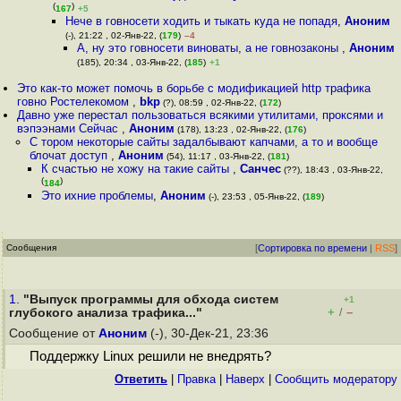
(
)
167
+5
Нече в говносети ходить и тыкать куда не попадя
,
Аноним
(-), 21:22 , 02-Янв-22, (
179
)
–4
А, ну это говносети виноваты, а не говнозаконы
,
Аноним
(185), 20:34 , 03-Янв-22, (
185
)
+1
Это как-то может помочь в борьбе с модификацией http трафика
говно Ростелекомом
,
bkp
(?), 08:59 , 02-Янв-22, (
172
)
Давно уже перестал пользоваться всякими утилитами, проксями и
вэпээнами Сейчас
,
Аноним
(178), 13:23 , 02-Янв-22, (
176
)
С тором некоторые сайты задалбывают капчами, а то и вообще
блочат доступ
,
Аноним
(54), 11:17 , 03-Янв-22, (
181
)
К счастью не хожу на такие сайты
,
Санчес
(??), 18:43 , 03-Янв-22,
(
)
184
Это ихние проблемы
,
Аноним
(-), 23:53 , 05-Янв-22, (
189
)
Сообщения
[
Сортировка по времени
|
RSS
]
1.
"Выпуск программы для обхода систем
+1
+
–
глубокого анализа трафика..."
/
Сообщение от
Аноним
(-), 30-Дек-21, 23:36
Поддержку Linux решили не внедрять?
Ответить
|
Правка
|
Наверх
|
Cообщить модератору