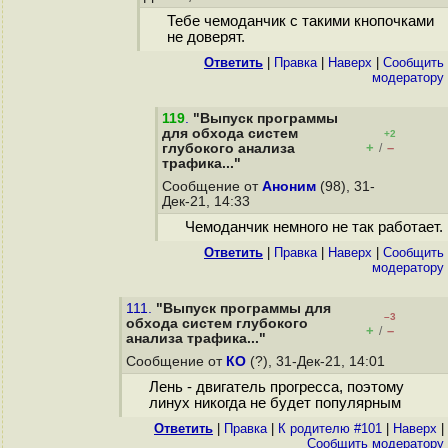
Тебе чемоданчик с такими кнопочками
не доверят.
Ответить
|
Правка
|
Наверх
|
Cообщить
модератору
119
.
"Выпуск программы
для обхода систем
+2
+
–
глубокого анализа
/
трафика..."
Сообщение от
Аноним
(98), 31-
Дек-21, 14:33
Чемоданчик немного не так работает.
Ответить
|
Правка
|
Наверх
|
Cообщить
модератору
111.
"Выпуск программы для
–3
обхода систем глубокого
+
–
/
анализа трафика..."
Сообщение от
КО
(?), 31-Дек-21, 14:01
Лень - двигатель прогресса, поэтому
линух никогда не будет популярным
Ответить
|
Правка
|
К родителю #101
|
Наверх
|
Cообщить модератору