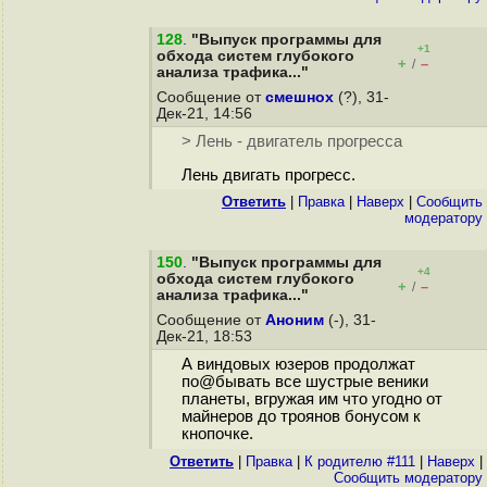
128
.
"Выпуск программы для
+1
обхода систем глубокого
+
–
/
анализа трафика..."
Сообщение от
смешнох
(?), 31-
Дек-21, 14:56
> Лень - двигатель прогресса
Лень двигать прогресс.
Ответить
|
Правка
|
Наверх
|
Cообщить
модератору
150
.
"Выпуск программы для
+4
обхода систем глубокого
+
–
/
анализа трафика..."
Сообщение от
Аноним
(-), 31-
Дек-21, 18:53
А виндовых юзеров продолжат
по@бывать все шустрые веники
планеты, вгружая им что угодно от
майнеров до троянов бонусом к
кнопочке.
Ответить
|
Правка
|
К родителю #111
|
Наверх
|
Cообщить модератору