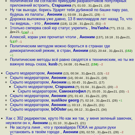
политически хм согласен принудим разработчиков популярных
приложений встроить
,
Старшина
(?), 01:03 , 31-Дек-21, (19)
Ну так выходи, борись Ударят тебя дубинкой по башке пару раз,
будешь из палаты
,
Аноним
(-), 03:09 , 31-Дек-21, (29)
–1
Дорожка выложена уже давно, 13 8 миллиардов лет назад То, что
ты видишь, - это
,
Аноним
(118), 11:26 , 31-Дек-21, (51)
–5
1только смперва свой юр статус укрепить
,
InuYasha
(??), 15:11 , 31-
Дек-21, (
)
130
–1
Алексей, коран уже прочитал чтоли
,
Аноним
(137), 16:18 , 31-Дек-21,
(
)
137
–1
Политическим методом можно бороться в странах где
демократический режим, в стран
,
Аноним
(152), 20:44 , 31-Дек-21, (
152
)
+1
Политические методы всё равно сводятся к техническим, но ты же
важную вещь скaза
,
kusb
(?), 04:08 , 01-Янв-22, (
158
)
–2
Скрыто модератором
,
Аноним
(13), 00:34 , 31-Дек-21, (13)
–12
Скрыто модератором
,
Аноним
(14), 00:44 , 31-Дек-21, (16)
Скрыто модератором
,
Аноним
(-), 00:45 , 31-Дек-21, (17)
Скрыто модератором
,
Старшина
(?), 01:04 , 31-Дек-21, (20)
–3
Скрыто модератором
,
Самокатофил
(?), 05:05 , 31-Дек-21, (33)
–1
Скрыто модератором
,
Аноним
(25), 01:43 , 31-Дек-21, (25)
Скрыто модератором
,
suslikov georg
(?), 02:16 , 31-Дек-21, (26)
+1
Скрыто модератором
,
Аноним
(-), 03:13 , 31-Дек-21, (31)
Скрыто модератором
,
bOOster
(ok), 08:12 , 31-Дек-21, (34)
Хак с 302 редиректом, круто Но как же так, у меня зеленый замочек,
неужели он н
,
Аноним
(-), 01:10 , 31-Дек-21, (21)
Не заслуга линя , что у провайдера ПОКА не дошли руки
установить в твоём городе
,
Аноним
(28), 02:53 , 31-Дек-21, (28)
–2