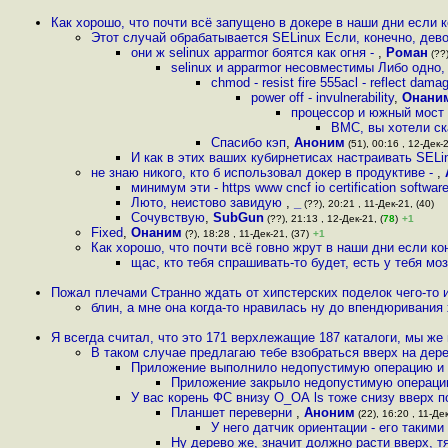
Как хорошо, что почти всё запущено в докере в наши дни если к
Этот случай обрабатывается SELinux Если, конечно, дев
они ж selinux apparmor боятся как огня -
,
Роман
(??)
selinux и apparmor несовместимы Либо одно,
chmod - resist fire 555acl - reflect dam
power off - invulnerability
,
Онани
процессор и южный мост
BMC, вы хотели ска
Спасибо кэп
,
Аноним
(51), 00:16 , 12-Дек-2
И как в этих ваших кубирнетисах настраивать SELin
не знаю никого, кто б использовал докер в продуктиве -
,
минимум эти - https www cncf io certification softwa
Люто, неистово завидую
,
_
(??), 20:21 , 11-Дек-21, (40)
Сочувствую
,
SubGun
(??), 21:13 , 12-Дек-21, (
78
)
+1
Fixed
,
Онаним
(?), 18:28 , 11-Дек-21, (37)
+1
Как хорошо, что почти всё говно жрут в наши дни если к
щас, кто тебя спрашивать-то будет, есть у тебя мо
Пожал плечами Странно ждать от хипстерских поделок чего-то 
блин, а мне она когда-то нравилась ну до впендюривания 
Я всегда считал, что это 171 верхлежащие 187 каталоги, мы ж
В таком случае предлагаю тебе взобраться вверх на дер
Приложение выполнило недопустимую операцию и 
Приложение закрыло недопустимую операцию
У вас корень ФС внизу О_ОА ls тоже снизу вверх п
Планшет переверни
,
Аноним
(22), 16:20 , 11-Дек
У него датчик ориентации - его таки
Ну дерево же, значит должно расти вверх, т