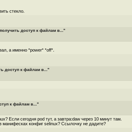
вить стекло.
получить доступ к файлам в..."
ал, а именно *power* *off*.
 доступ к файлам в..."
туп к файлам в..."
x? Если сегодня pod тут, а завтра:daw через 10 минут там.
 в манифесках конфиг selinux? Ссылочку не дадите?