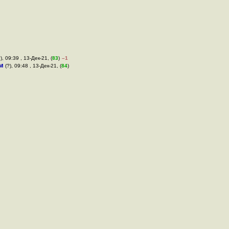
), 09:39 , 13-Дек-21, (
83
)
–1
м
(?), 09:48 , 13-Дек-21, (
84
)