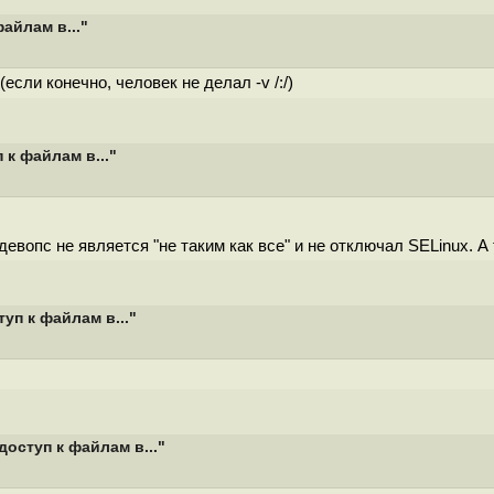
айлам в..."
если конечно, человек не делал -v /:/)
к файлам в..."
евопс не является "не таким как все" и не отключал SELinux. А 
уп к файлам в..."
оступ к файлам в..."