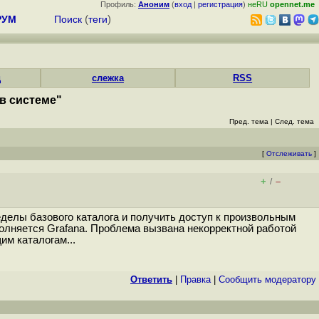
Профиль:
Аноним
(
вход
|
регистрация
)
неRU
opennet.me
РУМ
Поиск
(
теги
)
д
слежка
RSS
в системе"
Пред. тема
|
След. тема
[
Отслеживать
]
+
–
/
делы базового каталога и получить доступ к произвольным
олняется Grafana. Проблема вызвана некорректной работой
щим каталогам...
Ответить
|
Правка
|
Cообщить модератору