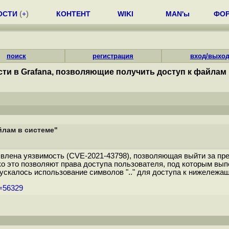
ОСТИ
(
+
)
КОНТЕНТ
WIKI
MAN'ы
ФО
поиск
регистрация
вход/выхо
ти в Grafana, позволяющие получить доступ к файлам 
йлам в системе"
лена уязвимость (CVE-2021-43798), позволяющая выйти за пре
о это позволяют права доступа пользователя, под которым вып
 допускалось использование символов ".." для доступа к нижележа
m=56329