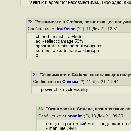
selinux и apparmor несовместимы. Либо одно, либ
38.
"Уязвимости в Grafana, позволяющие получить
Сообщение от
InuYasha
(??), 11-Дек-21, 18:51
chmod - resist fire +555
acl - reflect damage 50%
apparmor - resist normal weapons
selinux - absorb magical damage
:)
39.
"Уязвимости в Grafana, позволяющие получ
Сообщение от
Онаним
(?), 11-Дек-21, 19:44
power off - invulnerability
83
.
"Уязвимости в Grafana, позволяющие пол
Сообщение от
onanim
(?), 13-Дек-21, 09:39
процессор и южный мост продолжают раб
- man Intel AMT