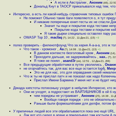
А если в Австралии
,
Аноним
(46), 22:50
Дональд Кнут в TAOCP прикалывался над тем, что
Интересно, а есть ли какой-нибудь справочник типовых ошибок 
Не поможет Обычно такие баги появляются о, я тут прид
И никакие поперечные юнит-тесты их не спасли Да
Значит ты еще и покрытие кода тестами неп
Покрытие кода тестами и покрытие ке
Я такие дырки специально оставлял пару раз
OWASP Top 10
,
macfaq
(?), 14:22 , 11-Дек-21, (15)
+3
полез проверить - филенотфоунд Что за херня А-а-а-а, это ж то
Что такое - хромоног
,
Aa
(?), 14:08 , 11-Дек-21, (13)
+1
В данном контексте безголовый хром
,
Аноним
(14),
Проходите дальше, не задерживайтесь
,
нах..
(?), 22
Я тоже не понял
,
asand3r
(ok), 12:51 , 12-Дек-21, (66)
Все предыдущие обработчики в путях уволились
,
Онани
не огорчайтесь так, для вас все еще остается log4j
,
Михр
Это не для нас, это для оправдания своей немален
Что ж ты не прислал патч и не показал как надо Копеечны
Прислал Имени Бармина У меня нет и не будет ниг
Декада хипстоты потихоньку уходит в небытие Интересно, кто 
Они не уходят, а подростают из ВАЙТИШНИКОВ в ой б ну
чем пориджы не устраивает
,
Аноним
(25), 16:38 , 11-Д
Вообще говоря поридж - это не обязательно
Раньше были формошлёпами для делфи, потом фо
У приличных людей все эти обрабатываются пока оно ещё URL,
Дак вот кто сидел в апаче и приделывал там костыли А 