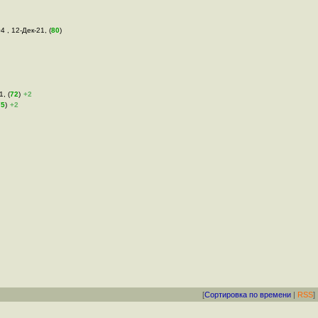
4 , 12-Дек-21, (
80
)
1, (
72
)
+2
75
)
+2
[
Сортировка по времени
|
RSS
]