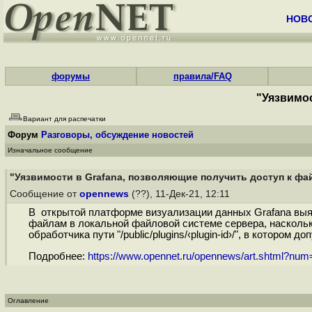
НОВ
форумы
правила/FAQ
"Уязвимос
Вариант для распечатки
Форум
Разговоры, обсуждение новостей
Изначальное сообщение
"Уязвимости в Grafana, позволяющие получить доступ к фа
Сообщение от
opennews
(??), 11-Дек-21, 12:11
В открытой платформе визуализации данных Grafana выяв
файлам в локальной файловой системе сервера, наскольк
обработчика пути "/public/plugins/‹plugin-id›/", в котором
Подробнее:
https://www.opennet.ru/opennews/art.shtml?nu
Оглавление