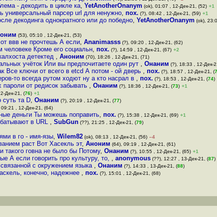
блема - декодить в цикле ка
,
YetAnotherOnanym
(ok), 01:07 , 12-Дек-21, (52)
+1
ть универсальный парсер url для ненужно
,
пох.
(?), 08:42 , 12-Дек-21, (59)
+1
осле декодинга однократного или до победно
,
YetAnotherOnanym
(ok), 23:0
оним
(53), 05:10 , 12-Дек-21, (53)
 от ввв не прочтешь А если
,
Ananimasss
(?), 09:20 , 12-Дек-21, (62)
м человеке Кроме его социальн
,
пох.
(?), 14:59 , 12-Дек-21, (67)
+2
калхоста детектед
,
Аноним
(70), 18:26 , 12-Дек-21, (71)
нальных учёток Или вы предпочитаете один рут
,
Онаним
(?), 18:33 , 12-Дек-2
ак Все ключи от всего в etcd А потом - ой дверь
,
пох.
(?), 18:57 , 12-Дек-21, (
ров-то всегда рутом ходют ну а кто наcpaл в
,
пох.
(?), 18:53 , 12-Дек-21, (
74
)
х пароли от редисок забывать
,
Онаним
(?), 18:36 , 12-Дек-21, (
73
)
+1
12-Дек-21, (
76
)
+1
 суть та D
,
Онаним
(?), 20:19 , 12-Дек-21, (
77
)
 09:21 , 12-Дек-21, (64)
ечные деньги Ты можешь поправить
,
пох.
(?), 15:38 , 12-Дек-21, (69)
+1
рабатывают в URL
,
SubGun
(??), 21:25 , 12-Дек-21, (
79
)
ями в го - имя-язы
,
Wilem82
(ok), 08:13 , 12-Дек-21, (56)
–4
ванием раст Вот Хасекль эт
,
Аноним
(64), 09:19 , 12-Дек-21, (61)
и такого говна не было бы Потому
,
Онаним
(?), 10:55 , 12-Дек-21, (65)
+1
ые А если говорить про культуру, то,
,
anonymous
(??), 12:27 , 13-Дек-21, (
87
)
, связанной с окружением языка
,
Онаним
(?), 14:33 , 13-Дек-21, (
88
)
Хаскель, конечно, надежнее
,
пох.
(?), 15:01 , 12-Дек-21, (68)