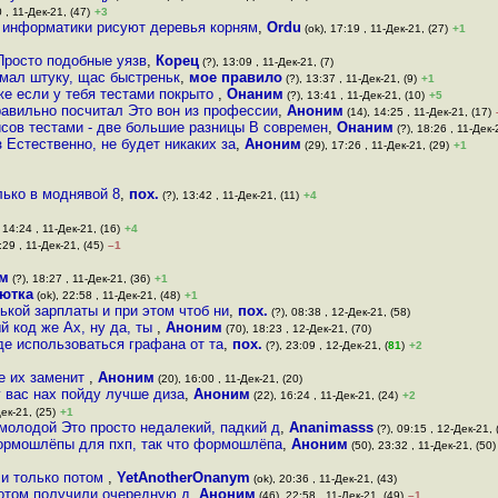
 , 11-Дек-21, (47)
+3
 информатики рисуют деревья корням
,
Ordu
(ok), 17:19 , 11-Дек-21, (27)
+1
Просто подобные уязв
,
Корец
(?), 13:09 , 11-Дек-21, (7)
умал штуку, щас быстреньк
,
мое правило
(?), 13:37 , 11-Дек-21, (9)
+1
же если у тебя тестами покрыто
,
Онаним
(?), 13:41 , 11-Дек-21, (10)
+5
равильно посчитал Это вон из профессии
,
Аноним
(14), 14:25 , 11-Дек-21, (17)
йсов тестами - две большие разницы В современ
,
Онаним
(?), 18:26 , 11-Дек-
 Естественно, не будет никаких за
,
Аноним
(29), 17:26 , 11-Дек-21, (29)
+1
лько в моднявой 8
,
пох.
(?), 13:42 , 11-Дек-21, (11)
+4
 14:24 , 11-Дек-21, (16)
+4
:29 , 11-Дек-21, (45)
–1
м
(?), 18:27 , 11-Дек-21, (36)
+1
ютка
(ok), 22:58 , 11-Дек-21, (48)
+1
ькой зарплаты и при этом чтоб ни
,
пох.
(?), 08:38 , 12-Дек-21, (58)
й код же Ах, ну да, ты
,
Аноним
(70), 18:23 , 12-Дек-21, (70)
де использоваться графана от та
,
пох.
(?), 23:09 , 12-Дек-21, (
81
)
+2
же их заменит
,
Аноним
(20), 16:00 , 11-Дек-21, (20)
 вас нах пойду лучше диза
,
Аноним
(22), 16:24 , 11-Дек-21, (24)
+2
ек-21, (25)
+1
 молодой Это просто недалекий, падкий д
,
Ananimasss
(?), 09:15 , 12-Дек-21, 
рмошлёпы для пхп, так что формошлёпа
,
Аноним
(50), 23:32 , 11-Дек-21, (50)
 и только потом
,
YetAnotherOnanym
(ok), 20:36 , 11-Дек-21, (43)
потом получили очередную д
,
Аноним
(46), 22:58 , 11-Дек-21, (49)
–1