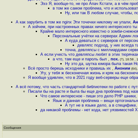
Эээ Я, вообще-то, не про Апач Кстати, а в чём про
в том же самом проблема, что и использова
Ну, или так В любом случае, чтобы, п
А как зарубить в том же nginx Эти точечки никлому не упали
,
Ан
А зойчем, при настроенных правах ничего интересного ты
Крайне мало интересного известно о зомби-снежно
Персональные учётки на серверах Админ ло
А куда деваться с серверов от персо
девляпс подход, у них всегда т
точна, девляпсы с миллиардами серве
А если учесть что девляпсы любят в этих тюрячка
а что, там еще и пароль был
,
пох.
(?), 18:58 , 
Ну это да, шутка юмора была такая Но
Всё просто берешь исходники и правишь их
,
Аноним
(64),
Угу, у тебя ж бесконечная жизнь и кряк на бескон
Я вообще удивлен, что в 2021 году веб-серверы еще об
А всё потому, что часть стандартной библиотеки по работе с пут
Писали бы на расте и была бы еще дна проблема под наз
Что самое интересное - пиши это дело PHP шники, 
Язык и данная проблема -- вещи ортогональн
А тут не в языке дело, а в специфике
да никакой проблемы - нет кода, нет уязвимостей 
Сообщения