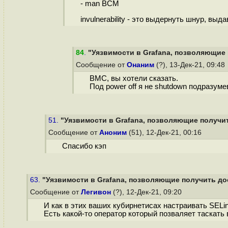
- man BCM
invulnerability - это выдернуть шнур, выда
84
.
"Уязвимости в Grafana, позволяющие 
Сообщение от
Онаним
(?), 13-Дек-21, 09:48
BMC, вы хотели сказать.
Под power off я не shutdown подразумев
51.
"Уязвимости в Grafana, позволяющие получить
Сообщение от
Аноним
(51), 12-Дек-21, 00:16
Спасибо кэп
63.
"Уязвимости в Grafana, позволяющие получить дос
Сообщение от
Легивон
(?), 12-Дек-21, 09:20
И как в этих ваших кубирнетисах настраивать SELinu
Есть какой-то оператор который позваляет таскать