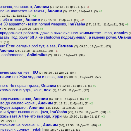
онечно, человек н
,
Аноним
(2), 12:13 , 11-Дек-21, (2)
–3
опс не является не таким
,
Аноним
(3), 12:16 , 11-Дек-21, (3)
+8
, 12:51 , 11-Дек-21, (5)
+2
 либо второе
,
Аноним
(19), 15:50 , 11-Дек-21, (19)
–2
age 50 apparmor - resist normal weapons
,
InuYasha
(??), 18:51 , 11-Дек-21, (38)
+6
м
(?), 19:44 , 11-Дек-21, (39)
+5
 продолжают работать даже в выключенном компьютере - man
,
onanim
(?
зать Под power off я не shutdown подразумевал, а именно power
,
Онани
1, (51)
ux Если сегодня pod тут, а зав
,
Легивон
(?), 09:20 , 12-Дек-21, (63)
Аноним
(26), 17:18 , 11-Дек-21, (26)
–1
re-conformance
,
An0nim0us
(?), 18:22 , 11-Дек-21, (34)
онечно мозгов нет
,
КО
(?), 05:20 , 12-Дек-21, (54)
зги или нет Жри чедали и не вы
,
ага
(?), 08:35 , 12-Дек-21, (57)
иного Не первая дыра,
,
Онаним
(?), 12:18 , 11-Дек-21, (4)
+6
хромонога внутрь, коне
,
пох.
(?), 13:43 , 11-Дек-21, (12)
е поднимаемся вве
,
Аноним
(6), 13:00 , 11-Дек-21, (6)
+11
ево до самого корня
,
Аноним
(3), 13:31 , 11-Дек-21, (8)
+2
будет закрыто
,
Аноним
(14), 14:22 , 11-Дек-21, (14)
 и будет выполнено - java
,
InuYasha
(??), 17:24 , 11-Дек-21, (28)
+6
оказывает А tree что выводи
,
Урри
(ok), 15:10 , 11-Дек-21, (18)
+3
-21, (22)
+2
ми трюками не обманешь
,
Аноним
(46), 22:50 , 11-Дек-21, (46)
+1
януться к солнцу
,
vitalif
(ok), 18:07 , 11-Дек-21, (32)