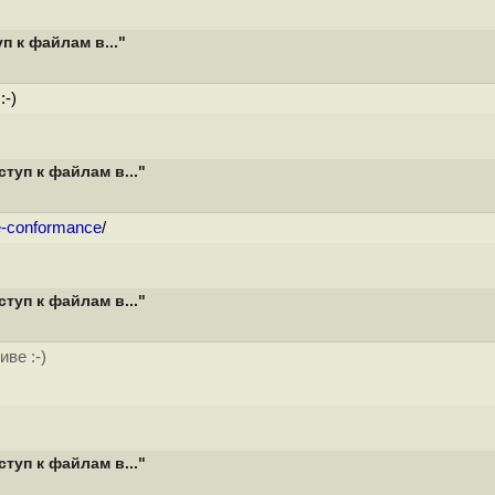
 к файлам в..."
:-)
туп к файлам в..."
are-conformance
/
туп к файлам в..."
ве :-)
туп к файлам в..."