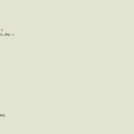
–2
21, (35)
+2
(60)