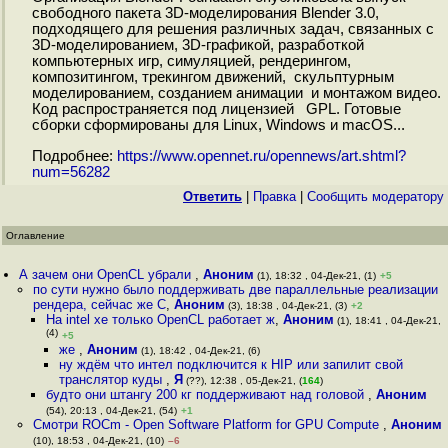
свободного пакета 3D-моделирования Blender 3.0,
подходящего для решения различных задач, связанных с
3D-моделированием, 3D-графикой, разработкой
компьютерных игр, симуляцией, рендерингом,
композитингом, трекингом движений, скульптурным
моделированием, созданием анимации и монтажом видео.
Код распространяется под лицензией GPL. Готовые
сборки сформированы для Linux, Windows и macOS...
Подробнее:
https://www.opennet.ru/opennews/art.shtml?
num=56282
Ответить
|
Правка
|
Cообщить модератору
Оглавление
А зачем они OpenCL убрали
,
Аноним
(1), 18:32 , 04-Дек-21, (1)
+5
по сути нужно было поддерживать две параллельные реализации
рендера, сейчас же C
,
Аноним
(3), 18:38 , 04-Дек-21, (3)
+2
На intel xe только OpenCL работает ж
,
Аноним
(1), 18:41 , 04-Дек-21,
(4)
+5
же
,
Аноним
(1), 18:42 , 04-Дек-21, (6)
ну ждём что интел подключится к HIP или запилит свой
транслятор куды
,
Я
(??), 12:38 , 05-Дек-21, (
164
)
будто они штангу 200 кг поддерживают над головой
,
Аноним
(54), 20:13 , 04-Дек-21, (54)
+1
Смотри ROCm - Open Software Platform for GPU Compute
,
Аноним
(10), 18:53 , 04-Дек-21, (10)
–6