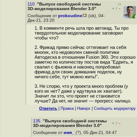
110.
"Выпуск свободной системы
+1
+
–
3D-моделирования Blender 3.0"
/
Сообщение от
prokoudine
(ok), 04-
Дек-21, 23:20
1. В комменте речь шла про автокад. Ты про
твердотельное моделирование заговорил
чтобы что?
2. Фрикад прямо сейчас оттягивает на себя
многих, кто недоволен сменой политики
Автодеска в отношении Fusion 360. Это хорошо
заметно по количеству постов вида "Едрить, я
свалил с фьюжна и наконец попробовал
фрикад для своих домашних поделок, ну
ничего себе, тут можно жить!".
3. Не спорю, что у проекта много проблем (у
кого их нет? даже у идутвука их хватает).
Значит ли это, что проект не становится
лучше? Да нет, не значит — прогресс налицо.
Ответить
|
Правка
|
Наверх
|
Cообщить модератору
135.
"Выпуск свободной системы
+
–
/
3D-моделирования Blender 3.0"
Сообщение от
имя_
(?), 05-Дек-21, 04:47