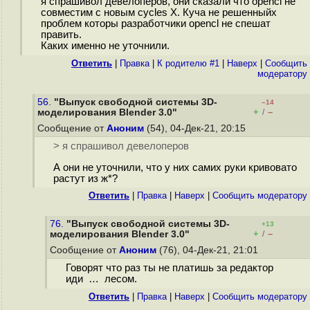
я спрашивол девелоперов, они сказали что opencl не
совместим с новым cycles X. Куча не решенныйх
проблем которы разработчики opencl не спешат
править.
Каких именно не уточнили.
Ответить
|
Правка
|
К родителю #1
|
Наверх
|
Cообщить
модератору
56.
"Выпуск свободной системы 3D-
–14
+
–
моделирования Blender 3.0"
/
Сообщение от
Аноним
(54), 04-Дек-21, 20:15
> я спрашивол девелоперов
А они не уточнили, что у них самих руки кривовато
растут из ж*?
Ответить
|
Правка
|
Наверх
|
Cообщить модератору
76.
"Выпуск свободной системы 3D-
+13
+
–
моделирования Blender 3.0"
/
Сообщение от
Аноним
(76), 04-Дек-21, 21:01
Говорят что раз ты не платишь за редактор
иди … лесом.
Ответить
|
Правка
|
Наверх
|
Cообщить модератору