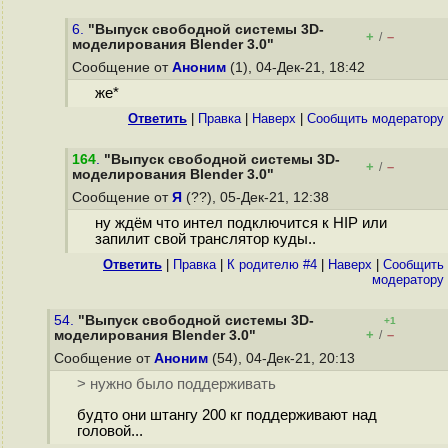
6.
"Выпуск свободной системы 3D-
+
–
/
моделирования Blender 3.0"
Сообщение от
Аноним
(1), 04-Дек-21, 18:42
же*
Ответить
|
Правка
|
Наверх
|
Cообщить модератору
164
.
"Выпуск свободной системы 3D-
+
–
/
моделирования Blender 3.0"
Сообщение от
Я
(??), 05-Дек-21, 12:38
ну ждём что интел подключится к HIP или
запилит свой транслятор куды..
Ответить
|
Правка
|
К родителю #4
|
Наверх
|
Cообщить
модератору
54.
"Выпуск свободной системы 3D-
+1
+
–
моделирования Blender 3.0"
/
Сообщение от
Аноним
(54), 04-Дек-21, 20:13
> нужно было поддерживать
будто они штангу 200 кг поддерживают над
головой...