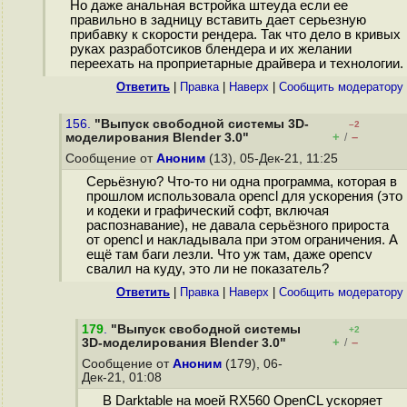
Но даже анальная встройка штеуда если ее
правильно в задницу вставить дает серьезную
прибавку к скорости рендера. Так что дело в кривых
руках разработсиков блендера и их желании
переехать на проприетарные драйвера и технологии.
Ответить
|
Правка
|
Наверх
|
Cообщить модератору
156.
"Выпуск свободной системы 3D-
–2
+
–
моделирования Blender 3.0"
/
Сообщение от
Аноним
(13), 05-Дек-21, 11:25
Серьёзную? Что-то ни одна программа, которая в
прошлом использовала opencl для ускорения (это
и кодеки и графический софт, включая
распознавание), не давала серьёзного прироста
от opencl и накладывала при этом ограничения. А
ещё там баги лезли. Что уж там, даже opencv
свалил на куду, это ли не показатель?
Ответить
|
Правка
|
Наверх
|
Cообщить модератору
179
.
"Выпуск свободной системы
+2
+
–
3D-моделирования Blender 3.0"
/
Сообщение от
Аноним
(179), 06-
Дек-21, 01:08
В Darktable на моей RX560 OpenCL ускоряет