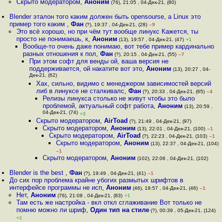
Скрыто модератором
,
Аноним
(76), 21:05 , 04-Дек-21, (80)
Blender эталон того каким должен быть opensourse, а Linux это
пример того каким
,
Фан
(?), 19:37 , 04-Дек-21, (28)
–9
Это всё хорошо, но при чём тут вообще линукс Кажется, ты
просто не понимаешь, к
,
Аноним
(13), 19:57 , 04-Дек-21, (47)
+1
Вообще-то очень даже понимаю, вот тебе пример кардинально
разных отношения к пол
,
Фан
(?), 20:15 , 04-Дек-21, (55)
–7
При этом софт для венды ой, ваша версия не
поддерживается, ой накатите вот это
,
Аноним
(13), 20:27 , 04-
Дек-21, (62)
Хах, сильно, видимо с менеджером зависимостей версий
либ в линуксе не сталкивалс
,
Фан
(?), 20:33 , 04-Дек-21, (65)
–4
Релизы линукса столько не живут чтобы это было
проблемой, актуальный софт работа
,
Аноним
(13), 20:59 ,
04-Дек-21, (74)
+3
Скрыто модератором
,
AirToad
(?), 21:49 , 04-Дек-21, (97)
Скрыто модератором
,
Аноним
(13), 22:01 , 04-Дек-21, (100)
–1
Скрыто модератором
,
AirToad
(?), 22:23 , 04-Дек-21, (103)
–1
Скрыто модератором
,
Аноним
(13), 22:37 , 04-Дек-21, (104)
–1
Скрыто модератором
,
Аноним
(102), 22:06 , 04-Дек-21, (102)
Blender is the best
,
Фан
(?), 19:49 , 04-Дек-21, (41)
–1
До сих пор проблема крайне убогих размытых шрифтов в
интерфейсе программы не исп
,
Аноним
(46), 19:57 , 04-Дек-21, (46)
–1
Нет
,
Аноним
(76), 21:08 , 04-Дек-21, (83)
+1
Там есть же настройка - вкл откл сглаживание Вот только не
помню можно ли шриф
,
Один тип на стиле
(?), 00:39 , 05-Дек-21, (124)
+1