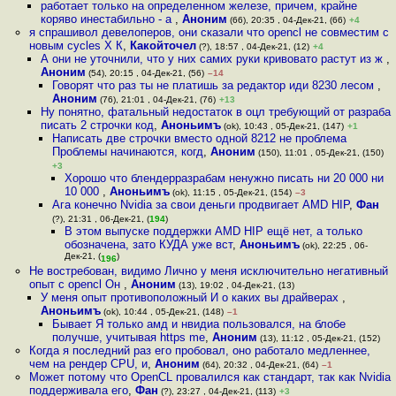
работает только на определенном железе, причем, крайне
коряво инестабильно - а
,
Аноним
(66), 20:35 , 04-Дек-21, (66)
+4
я спрашивол девелоперов, они сказали что opencl не совместим с
новым cycles X К
,
Какойточел
(?), 18:57 , 04-Дек-21, (12)
+4
А они не уточнили, что у них самих руки кривовато растут из ж
,
Аноним
(54), 20:15 , 04-Дек-21, (56)
–14
Говорят что раз ты не платишь за редактор иди 8230 лесом
,
Аноним
(76), 21:01 , 04-Дек-21, (76)
+13
Ну понятно, фатальный недостаток в оцл требующий от разраба
писать 2 строчки код
,
Аноньимъ
(ok), 10:43 , 05-Дек-21, (147)
+1
Написать две строчки вместо одной 8212 не проблема
Проблемы начинаются, когд
,
Аноним
(150), 11:01 , 05-Дек-21, (150)
+3
Хорошо что блендерразрабам ненужно писать ни 20 000 ни
10 000
,
Аноньимъ
(ok), 11:15 , 05-Дек-21, (154)
–3
Ага конечно Nvidia за свои деньги продвигает AMD HIP
,
Фан
(?), 21:31 , 06-Дек-21, (
194
)
В этом выпуске поддержки AMD HIP ещё нет, а только
обозначена, зато КУДА уже вст
,
Аноньимъ
(ok), 22:25 , 06-
Дек-21, (
)
196
Не востребован, видимо Лично у меня исключительно негативный
опыт с opencl Он
,
Аноним
(13), 19:02 , 04-Дек-21, (13)
У меня опыт противоположный И о каких вы драйверах
,
Аноньимъ
(ok), 10:44 , 05-Дек-21, (148)
–1
Бывает Я только амд и нвидиа пользовался, на блобе
получше, учитывая https me
,
Аноним
(13), 11:12 , 05-Дек-21, (152)
Когда я последний раз его пробовал, оно работало медленнее,
чем на рендер CPU, и
,
Аноним
(64), 20:32 , 04-Дек-21, (64)
–1
Может потому что OpenCL провалился как стандарт, так как Nvidia
поддерживала его
,
Фан
(?), 23:27 , 04-Дек-21, (113)
+3