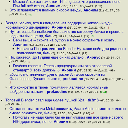
Можно А так же там стоит Hinting auto, что равносильно none
При full всё стано
,
Аноним
(150), 11:13 , 05-Дек-21, (153)
Это исправляется полным сносом венды
,
Аноним
(11), 01:27 , 05-
Дек-21, (131)
+4
Всегда бесило, что в блендере нет поддержки какого-нибудь
нормального шейдерного
,
Аноним
(51), 20:04 , 04-Дек-21, (51)
–3
Ну так разрабы выбрали большинство которому ближе и проще в
ноды ты бы еще пр
,
Фан
(?), 20:21 , 04-Дек-21, (59)
+3
Бери выше -- скрипт на python e можно сохранить и юзать
,
Аноним
(51), 21:48 , 04-Дек-21, (96)
Но зачем Программист на Blender Ну такое себе для рядового
пользователя
,
Фан
(?), 21:56 , 04-Дек-21, (99)
Но, кажется, до Гудини еще ой как делако
,
Анонус
(?), 20:24 , 04-
Дек-21, (61)
–1
Глубоко копаешь Теперь процедурализм это отраслевой
стандарт У всех должны б
,
Аноним
(51), 21:52 , 04-Дек-21, (98)
абсолютно типичным для отрасли А также смотрим на
Grasshopper, Dynamo и иже с
,
prokoudine
(ok), 22:04 , 04-Дек-21, (101)
–
1
Что конкретно в твоём понимании является нормальным
шейдерным языком
,
prokoudine
(ok), 12:36 , 05-Дек-21, (
163
)
Топовый Blender, стал ещё более пушкой Ура
,
th3m3
(ok), 20:30 , 04-
Дек-21, (63)
Осталось только им Metal запилить, благо Apple поможет и можно
смело покупать се
,
Фан
(?), 23:55 , 04-Дек-21, (120)
–1
Помогать не надо было бы не выпиливай они все кроме своего
NIH директикса, не по
,
Аноним
(123), 00:26 , 05-Дек-21, (123)