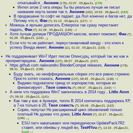
откатывайся
,
Аноним
(178), 22:07 , 05-Дек-21, (
178
)
Интел атом 2 гига оперы Ты бы реально лучше не писал
название ноута зачем так п
,
Аноним
(182), 10:54 , 06-Дек-21, (
183
)
В продакшене то софт не падает, да Лол конечно и багов нет, да
Потому что п
,
Фан
(?), 01:13 , 05-Дек-21, (127)
–6
Можешь в ярлыке дописать Enterprise так сразу перестанет
падать
,
Фан
(?), 01:26 , 05-Дек-21, (130)
–3
Хотя лучше допиши ПРОДАКШОН капсом, может поможет
,
Фан
(?),
01:28 , 05-Дек-21, (132)
–3
Если что то не работает, переустанавливай венду - это ключ к
успеху Венда имеет
,
Аноним
(11), 01:33 , 05-Дек-21, (133)
–3
Не поддерживает Win7 Идет лесом Опенсурц, который так же как и
проприетарщина
,
Аноним
(137), 08:07 , 05-Дек-21, (137)
https github com nalexandru BlenderCompat releases
,
Аноним
(178),
08:31 , 05-Дек-21, (138)
Буду знать, но неоффициальные сборки это все равно стремно
Просто хотел сказать
,
Аноним
(137), 08:45 , 05-Дек-21, (139)
+2
Видимо подхватили тренд от корпорастов, которые их
финансируют
,
Твоя совесть
(?), 09:47 , 05-Дек-21, (143)
+1
А ниче что поддержка Win7 закончилась в 2014 году
,
Little Anon
(?), 09:16 , 05-Дек-21, (141)
Как там у вас в бункере, тепло В 2014 кончилась поддержка ХР,
а 7-ка только в 20
,
Твоя совесть
(?), 09:46 , 05-Дек-21, (142)
Сорян, попутал Но расширенный цикл обновлений только
платный Не думаю что дома
,
Little Anon
(?), 10:27 , 05-Дек-21,
(146)
+1
ESU патч накатывают или периодически UpdatePack7R2
ставят, или обновы у людей во
,
Test4You
(?), 13:33 , 05-Дек-21,
(
)
169
+1