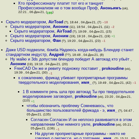
Кто профессионалу платит тот его и танцует
Профессионализм не о том вообще Проф
,
Аноньимъ
(ok),
22:21 , 06-Дек-21, (
)
195
Скрыто модератором
,
AirToad
(?), 18:44 , 04-Дек-21, (7)
–18
Скрыто модератором
,
Аноним
(11), 18:54 , 04-Дек-21, (11)
–2
Скрыто модератором
,
AirToad
(?), 19:09 , 04-Дек-21, (15)
Скрыто модератором
,
Аноним
(19), 19:16 , 04-Дек-21, (19)
+1
Скрыто модератором
,
Фан
(?), 19:20 , 04-Дек-21, (23)
–1
Даже USD подвезли, бомба Надеюсь когда-нибудь Блендер станет
стандартном индустр
,
Андрей
(??), 18:48 , 04-Дек-21, (8)
Ну майю и 3ds допустим блендер победит А автокад кто убьёт
,
Аноним
(19), 19:18 , 04-Дек-21, (20)
FreeCAD Он же и ревиту подножку поставит
,
prokoudine
(ok),
19:39 , 04-Дек-21, (30)
–1
к сожалению, фрикад убивает проприетарные программы
твердотельного моделирования
,
имя_
(?), 19:49 , 04-Дек-21, (42)
–1
1 В комменте речь шла про автокад Ты про твердотельное
моделирование заговорил
,
prokoudine
(ok), 23:20 , 04-Дек-21,
(110)
+1
чтобы обозначить проблему Сомневаюсь, что
большинство пользователей фрикада - э
,
имя_
(?), 04:47 ,
05-Дек-21, (135)
Согласен Согласен И он неплохо развивается в этом
направлении Они немного увле
,
prokoudine
(ok), 05:21 ,
05-Дек-21, (136)
–1
На другие проприетарные программы - никто не
говорил о регрессе, но о топтании
,
имя_
(?), 15:31 , 05-