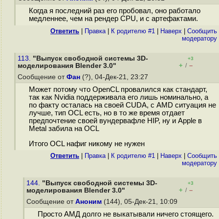
Когда я последний раз его пробовал, оно работало
медленнее, чем на рендер CPU, и с артефактами.
Ответить
|
Правка
|
К родителю #1
|
Наверх
|
Cообщить
модератору
113.
"Выпуск свободной системы 3D-
+3
+
–
моделирования Blender 3.0"
/
Сообщение от
Фан
(?), 04-Дек-21, 23:27
Может потому что OpenCL провалился как стандарт,
так как Nvidia поддерживала его лишь номинально, а
по факту осталась на своей CUDA, с AMD ситуация не
лучше, тип OCL есть, но в то же время отдает
предпочтение своей вундервафле HIP, ну и Apple в
Metal забила на OCL
Итого OCL нафиг никому не нужен
Ответить
|
Правка
|
К родителю #1
|
Наверх
|
Cообщить
модератору
144.
"Выпуск свободной системы 3D-
+3
+
–
моделирования Blender 3.0"
/
Сообщение от
Аноним
(144), 05-Дек-21, 10:09
Просто АМД долго не выкатывали ничего стоящего.