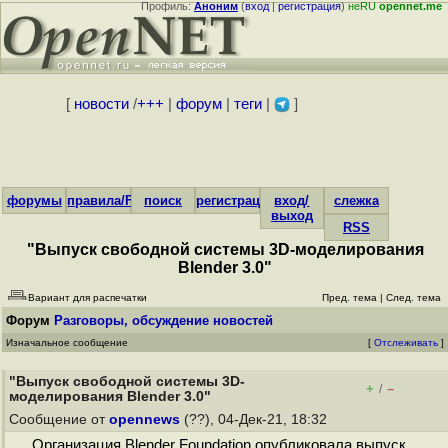
Профиль:
Аноним
(
вход
|
регистрация
)
неRU
opennet.me
[
новости
/
+++
|
форум
|
теги
|
]
форумы
правила/FAQ
поиск
регистрация
вход/
слежка
выход
RSS
"Выпуск свободной системы 3D-моделирования
Blender 3.0"
Вариант для распечатки
Пред. тема
|
След. тема
Форум
Разговоры, обсуждение новостей
Изначальное сообщение
[
Отслеживать
]
"Выпуск свободной системы 3D-
+
–
/
моделирования Blender 3.0"
Сообщение от
opennews
(??), 04-Дек-21, 18:32
Организация Blender Foundation опубликовала выпуск