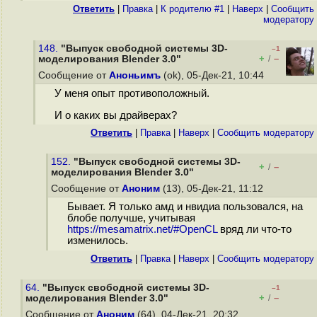
Ответить
|
Правка
|
К родителю #1
|
Наверх
|
Cообщить
модератору
148.
"Выпуск свободной системы 3D-
–1
+
–
моделирования Blender 3.0"
/
Сообщение от
Аноньимъ
(ok), 05-Дек-21, 10:44
У меня опыт противоположный.
И о каких вы драйверах?
Ответить
|
Правка
|
Наверх
|
Cообщить модератору
152.
"Выпуск свободной системы 3D-
+
–
/
моделирования Blender 3.0"
Сообщение от
Аноним
(13), 05-Дек-21, 11:12
Бывает. Я только амд и нвидиа пользовался, на
блобе получше, учитывая
https://mesamatrix.net/#OpenCL
вряд ли что-то
изменилось.
Ответить
|
Правка
|
Наверх
|
Cообщить модератору
64.
"Выпуск свободной системы 3D-
–1
+
–
моделирования Blender 3.0"
/
Сообщение от
Аноним
(64), 04-Дек-21, 20:32