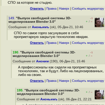
СПО за которое не стыдно.
Ответить
|
Правка
|
Наверх
|
Cообщить модератору
149.
"Выпуск свободной системы 3D-
–1
+
–
моделирования Blender 3.0"
/
Сообщение от
Аноньимъ
(ok), 05-Дек-21, 10:46
СПО по самое горло засунувшее в себя
проприетарную закрытую технологию нвидии.
Ответить
|
Правка
|
Наверх
|
Cообщить модератору
190
.
"Выпуск свободной системы 3D-
–1
+
–
моделирования Blender 3.0"
/
Сообщение от
Аноним
(190), 06-Дек-21, 15:46
А профессионалы как сидели на проприетарных
технологиях, так и будут. Либо на лицензированных,
либо на своих.
Ответить
|
Правка
|
Наверх
|
Cообщить модератору
195
.
"Выпуск свободной системы 3D-
+
–
/
моделирования Blender 3.0"
Сообщение от
Аноньимъ
(ok), 06-Дек-21, 22:21