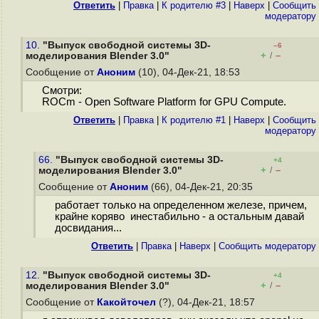
Ответить
|
Правка
|
К родителю #3
|
Наверх
|
Cообщить
модератору
10.
"Выпуск свободной системы 3D-
–6
+
–
моделирования Blender 3.0"
/
Сообщение от
Аноним
(10), 04-Дек-21, 18:53
Смотри:
ROCm - Open Software Platform for GPU Compute.
Ответить
|
Правка
|
К родителю #1
|
Наверх
|
Cообщить
модератору
66.
"Выпуск свободной системы 3D-
+4
+
–
моделирования Blender 3.0"
/
Сообщение от
Аноним
(66), 04-Дек-21, 20:35
работает только на определенном железе, причем,
крайне коряво инестабильно - а остальным давай
досвидания...
Ответить
|
Правка
|
Наверх
|
Cообщить модератору
12.
"Выпуск свободной системы 3D-
+4
+
–
моделирования Blender 3.0"
/
Сообщение от
Какойточел
(?), 04-Дек-21, 18:57