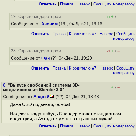
Ответить
|
Правка
|
Наверх
|
Cообщить модератору
19. Скрыто модератором
+
–
/
+1
Сообщение от
Аноним
(19), 04-Дек-21, 19:16
Ответить
|
Правка
|
К родителю #7
|
Наверх
|
Cообщить
модератору
23. Скрыто модератором
+
–
/
–1
Сообщение от
Фан
(?), 04-Дек-21, 19:20
Ответить
|
Правка
|
К родителю #7
|
Наверх
|
Cообщить
модератору
8.
"Выпуск свободной системы 3D-
+
–
/
моделирования Blender 3.0"
Сообщение от
Андрей
(??), 04-Дек-21, 18:48
Даже USD подвезли, бомба!
Надеюсь когда-нибудь Блендер станет стандартном
индустрии, а Аутодеск умрет в страшных муках!
Ответить
|
Правка
|
Наверх
|
Cообщить модератору