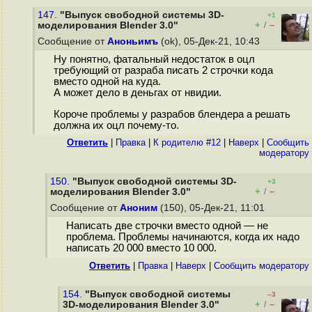
147.
"Выпуск свободной системы 3D-
+1
+
–
моделирования Blender 3.0"
/
Сообщение от
Аноньимъ
(ok), 05-Дек-21, 10:43
Ну понятно, фатальный недостаток в оцл
требующий от разраба писать 2 строчки кода
вместо одной на куда.
А может дело в деньгах от нвидии.
Короче проблемы у разрабов блендера а решать
должна их оцл почему-то.
Ответить
|
Правка
|
К родителю #12
|
Наверх
|
Cообщить
модератору
150.
"Выпуск свободной системы 3D-
+3
+
–
моделирования Blender 3.0"
/
Сообщение от
Аноним
(150), 05-Дек-21, 11:01
Написать две строчки вместо одной — не
проблема. Проблемы начинаются, когда их надо
написать 20 000 вместо 10 000.
Ответить
|
Правка
|
Наверх
|
Cообщить модератору
154.
"Выпуск свободной системы
–3
+
–
3D-моделирования Blender 3.0"
/