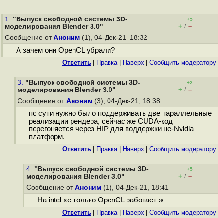
1.
"Выпуск свободной системы 3D-
+5
+
–
моделирования Blender 3.0"
/
Сообщение от
Аноним
(1), 04-Дек-21, 18:32
А зачем они OpenCL убрали?
Ответить
|
Правка
|
Наверх
|
Cообщить модератору
3.
"Выпуск свободной системы 3D-
+2
+
–
моделирования Blender 3.0"
/
Сообщение от
Аноним
(3), 04-Дек-21, 18:38
по сути нужно было поддерживать две параллельные
реализации рендера, сейчас же CUDA-код
перегоняется через HIP для поддержки не-Nvidia
платформ.
Ответить
|
Правка
|
Наверх
|
Cообщить модератору
4.
"Выпуск свободной системы 3D-
+5
+
–
моделирования Blender 3.0"
/
Сообщение от
Аноним
(1), 04-Дек-21, 18:41
На intel xe только OpenCL работает ж
Ответить
|
Правка
|
Наверх
|
Cообщить модератору