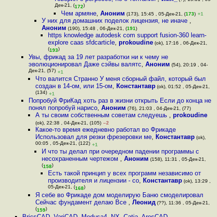
Дек-21, (
)
172
Чем армяне
,
Аноним
(173), 15:45 , 05-Дек-21, (
173
)
+1
У них для домашних поделок лицензия, не иначе
,
Аноним
(190), 15:48 , 06-Дек-21, (
191
)
https knowledge autodesk com support fusion-360 learn-
explore caas sfdcarticle
,
prokoudine
(ok), 17:16 , 06-Дек-21,
(
)
193
Увы, фрикад за 19 лет разработки ни к чему не
эволюционировал Даже сэйвы валятс
,
Аноним
(54), 20:19 , 04-
Дек-21, (57)
+1
Что валится Странно У меня сборный файл, который был
создан в 14-ом, или 15-ом
,
Константавр
(ok), 01:52 , 05-Дек-21,
(134)
+1
Попробуй ФриКад хоть раз в жизни открыть Если до конца не
понял попробуй нарисо
,
Аноним
(76), 21:03 , 04-Дек-21, (77)
А ты своим собственным советам следуешь
,
prokoudine
(ok), 22:38 , 04-Дек-21, (105)
–2
Какое-то время ежедневно работал во Фрикаде
Использовал для резки фрезеровки ме
,
Константавр
(ok),
00:05 , 05-Дек-21, (122)
+1
И что ты делал при очередном падении программы с
несохраненным чертежом
,
Аноним
(158), 11:31 , 05-Дек-21,
(
)
158
Есть такой принцип у всех программ независимо от
производителя и лицензии - со
,
Константавр
(ok), 13:29 ,
05-Дек-21, (
)
168
Я себе во Фрикаде дом моделирую Баню смоделировал
Сейчас фундамент делаю Все
,
Леонид
(??), 11:36 , 05-Дек-21,
(
)
159
BricsCAD, VariCAD, Medusa4, NX, Catia, AresCAD -