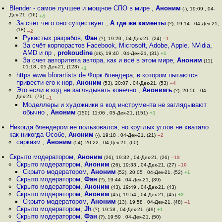
Blender - самое лучшее и мощное СПО в мире
,
Аноним
(-), 19:09 , 04-
Дек-21, (16)
+4
За счёт чего оно существует
,
А где же каменты
(?), 19:14 , 04-Дек-21,
(18)
–2
Рукастых разрабов
,
Фан
(?), 19:20 , 04-Дек-21, (24)
–1
За счёт корпорастов Facebook, Microsoft, Adobe, Apple, NVidia,
AMD и пр
,
prokoudine
(ok), 19:40 , 04-Дек-21, (31)
+1
За счет авторитета автора, как и всё в этом мире
,
Аноним
(11),
01:18 , 05-Дек-21, (128)
+1
https www bforartists de Форк блендера, в котором пытаются
привести его к нор
,
Аноним
(53), 20:07 , 04-Дек-21, (53)
–4
Это если в код не заглядывать конечно
,
Анонимъ
(?), 20:56 , 04-
Дек-21, (73)
–1
Моделлеры и художники в код инструмента не заглядывают
обычно
,
Аноним
(150), 11:06 , 05-Дек-21, (151)
+1
Никогда блендером не пользовался, но круглых углов не хватало
как никогда Особе
,
Аноним
(-), 19:18 , 04-Дек-21, (21)
–2
сарказм
,
Аноним
(54), 20:22 , 04-Дек-21, (60)
Скрыто модератором
,
Аноним
(26), 19:32 , 04-Дек-21, (26)
–19
Скрыто модератором
,
Аноним
(26), 19:33 , 04-Дек-21, (27)
–10
Скрыто модератором
,
Аноним
(52), 20:05 , 04-Дек-21, (52)
+1
Скрыто модератором
,
Фан
(?), 19:44 , 04-Дек-21, (39)
Скрыто модератором
,
Аноним
(43), 19:49 , 04-Дек-21, (43)
Скрыто модератором
,
Аноним
(45), 19:54 , 04-Дек-21, (45)
+2
Скрыто модератором
,
Аноним
(13), 19:58 , 04-Дек-21, (48)
–1
Скрыто модератором
,
Jh
(?), 19:58 , 04-Дек-21, (49)
+1
Скрыто модератором
,
Фан
(?), 19:59 , 04-Дек-21, (50)