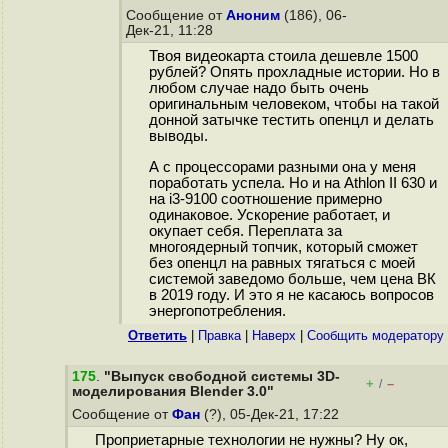
Сообщение от
Аноним
(186), 06-
Дек-21, 11:28
Твоя видеокарта стоила дешевле 1500
рублей? Опять прохладные истории. Но в
любом случае надо быть очень
оригинальным человеком, чтобы на такой
донной затычке тестить опенцл и делать
выводы.
А с процессорами разными она у меня
поработать успела. Но и на Athlon II 630 и
на i3-9100 соотношение примерно
одинаковое. Ускорение работает, и
окупает себя. Переплата за
многоядерный топчик, который сможет
без опенцл на равных тягаться с моей
системой заведомо больше, чем цена ВК
в 2019 году. И это я не касаюсь вопросов
энергопотребления.
Ответить
|
Правка
|
Наверх
|
Cообщить модератору
175
.
"Выпуск свободной системы 3D-
+
–
/
моделирования Blender 3.0"
Сообщение от
Фан
(?), 05-Дек-21, 17:22
Проприетарные технологии не нужны? Ну ок,