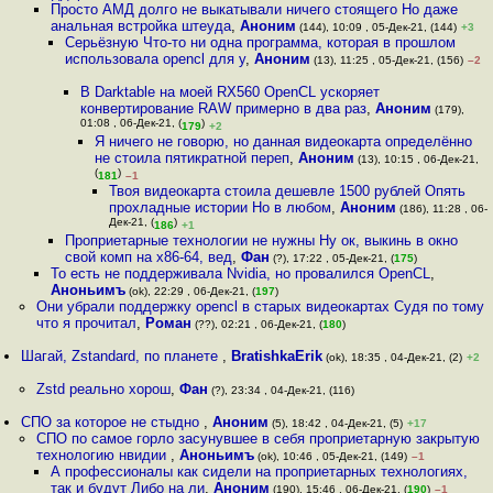
Просто АМД долго не выкатывали ничего стоящего Но даже
анальная встройка штеуда
,
Аноним
(144), 10:09 , 05-Дек-21, (144)
+3
Серьёзную Что-то ни одна программа, которая в прошлом
использовала opencl для у
,
Аноним
(13), 11:25 , 05-Дек-21, (156)
–2
В Darktable на моей RX560 OpenCL ускоряет
конвертирование RAW примерно в два раз
,
Аноним
(179),
01:08 , 06-Дек-21, (
)
179
+2
Я ничего не говорю, но данная видеокарта определённо
не стоила пятикратной переп
,
Аноним
(13), 10:15 , 06-Дек-21,
(
)
181
–1
Твоя видеокарта стоила дешевле 1500 рублей Опять
прохладные истории Но в любом
,
Аноним
(186), 11:28 , 06-
Дек-21, (
)
186
+1
Проприетарные технологии не нужны Ну ок, выкинь в окно
свой комп на x86-64, вед
,
Фан
(?), 17:22 , 05-Дек-21, (
175
)
То есть не поддерживала Nvidia, но провалился OpenCL
,
Аноньимъ
(ok), 22:29 , 06-Дек-21, (
197
)
Они убрали поддержку opencl в старых видеокартах Судя по тому
что я прочитал
,
Роман
(??), 02:21 , 06-Дек-21, (
180
)
Шагай, Zstandard, по планете
,
BratishkaErik
(ok), 18:35 , 04-Дек-21, (2)
+2
Zstd реально хорош
,
Фан
(?), 23:34 , 04-Дек-21, (116)
СПО за которое не стыдно
,
Аноним
(5), 18:42 , 04-Дек-21, (5)
+17
СПО по самое горло засунувшее в себя проприетарную закрытую
технологию нвидии
,
Аноньимъ
(ok), 10:46 , 05-Дек-21, (149)
–1
А профессионалы как сидели на проприетарных технологиях,
так и будут Либо на ли
,
Аноним
(190), 15:46 , 06-Дек-21, (
190
)
–1