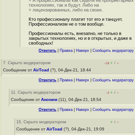
> А профессионалы как сидели на проприетарных
технологиях, так и будут. Либо на
> лицензированных, либо на своих.
Кто профессионалу платит тот его и танцует.
Профессионализм не о том вообще.
Профессионалы есть, внезапно, не только в
закрытых технологиях, но и в открытых, и даже в
свободных!
Ответить
|
Правка
|
Наверх
|
Cообщить модератору
7. Скрыто модератором
+
–
/
–18
Сообщение от
AirToad
(?), 04-Дек-21, 18:44
Ответить
|
Правка
|
Наверх
|
Cообщить модератору
11. Скрыто модератором
+
–
/
–2
Сообщение от
Аноним
(11), 04-Дек-21, 18:54
Ответить
|
Правка
|
Наверх
|
Cообщить модератору
15. Скрыто модератором
+
–
/
Сообщение от
AirToad
(?), 04-Дек-21, 19:09