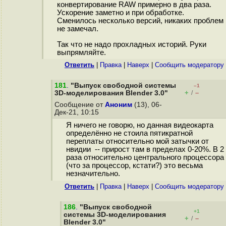
конвертирование RAW примерно в два раза.
Ускорение заметно и при обработке.
Сменилось несколько версий, никаких проблем
не замечал.
Так что не надо прохладных историй. Руки
выпрямляйте.
Ответить
|
Правка
|
Наверх
|
Cообщить модератору
181
.
"Выпуск свободной системы
–1
+
–
3D-моделирования Blender 3.0"
/
Сообщение от
Аноним
(13), 06-
Дек-21, 10:15
Я ничего не говорю, но данная видеокарта
определённо не стоила пятикратной
переплаты относительно мой затычки от
нвидии -- прирост там в пределах 0-20%. В 2
раза относительно центрального процессора
(что за процессор, кстати?) это весьма
незначительно.
Ответить
|
Правка
|
Наверх
|
Cообщить модератору
186
.
"Выпуск свободной
+1
системы 3D-моделирования
+
–
/
Blender 3.0"