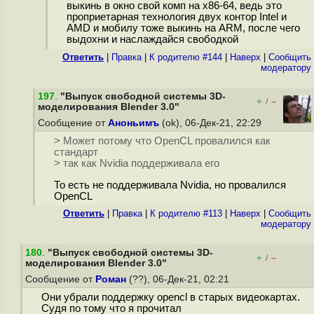
выкинь в окно свой комп на x86-64, ведь это
проприетарная технология двух контор Intel и
AMD и мобилу тоже выкинь на ARM, после чего
выдохни и наслаждайся свободкой
Ответить
|
Правка
|
К родителю #144
|
Наверх
|
Cообщить
модератору
197
.
"Выпуск свободной системы 3D-
+
–
/
моделирования Blender 3.0"
Сообщение от
Аноньимъ
(ok), 06-Дек-21, 22:29
> Может потому что OpenCL провалился как
стандарт
> так как Nvidia поддерживала его
То есть не поддерживала Nvidia, но провалился
OpenCL
Ответить
|
Правка
|
К родителю #113
|
Наверх
|
Cообщить
модератору
180
.
"Выпуск свободной системы 3D-
+
–
/
моделирования Blender 3.0"
Сообщение от
Роман
(??), 06-Дек-21, 02:21
Они убрали поддержку opencl в старых видеокартах.
Судя по тому что я прочитал