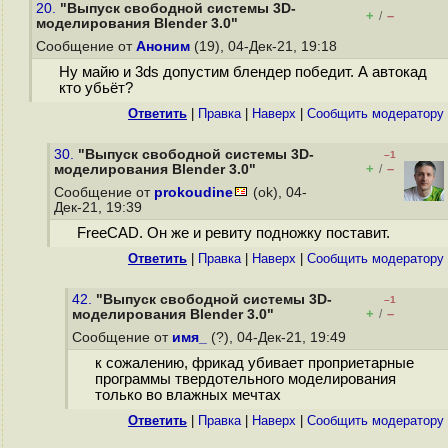
20.
"Выпуск свободной системы 3D-
+
–
/
моделирования Blender 3.0"
Сообщение от
Аноним
(19), 04-Дек-21, 19:18
Ну майю и 3ds допустим блендер победит. А автокад
кто убьёт?
Ответить
|
Правка
|
Наверх
|
Cообщить модератору
30.
"Выпуск свободной системы 3D-
–1
+
–
моделирования Blender 3.0"
/
Сообщение от
prokoudine
(ok), 04-
Дек-21, 19:39
FreeCAD. Он же и ревиту подножку поставит.
Ответить
|
Правка
|
Наверх
|
Cообщить модератору
42.
"Выпуск свободной системы 3D-
–1
+
–
моделирования Blender 3.0"
/
Сообщение от
имя_
(?), 04-Дек-21, 19:49
к сожалению, фрикад убивает проприетарные
программы твердотельного моделирования
только во влажных мечтах
Ответить
|
Правка
|
Наверх
|
Cообщить модератору