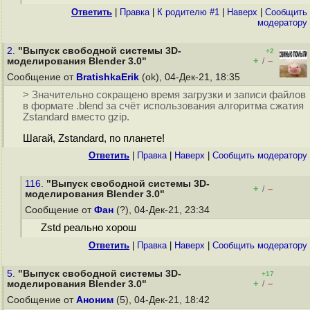
Ответить
|
Правка
|
К родителю #1
|
Наверх
|
Cообщить
модератору
2.
"Выпуск свободной системы 3D-
+2
+
–
моделирования Blender 3.0"
/
Сообщение от
BratishkaErik
(ok), 04-Дек-21, 18:35
> Значительно сокращено время загрузки и записи файлов
в формате .blend за счёт использования алгоритма сжатия
Zstandard вместо gzip.
Шагай, Zstandard, по планете!
Ответить
|
Правка
|
Наверх
|
Cообщить модератору
116.
"Выпуск свободной системы 3D-
+
–
/
моделирования Blender 3.0"
Сообщение от
Фан
(?), 04-Дек-21, 23:34
Zstd реально хорош
Ответить
|
Правка
|
Наверх
|
Cообщить модератору
5.
"Выпуск свободной системы 3D-
+17
+
–
моделирования Blender 3.0"
/
Сообщение от
Аноним
(5), 04-Дек-21, 18:42