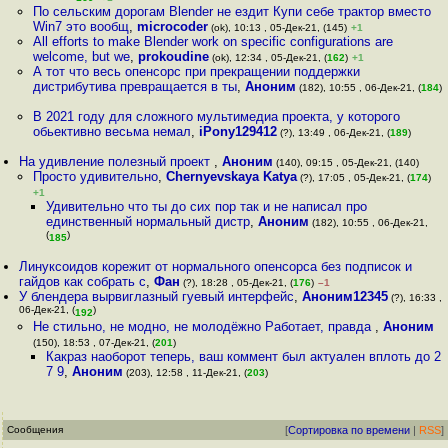
По сельским дорогам Blender не ездит Купи себе трактор вместо
Win7 это вообщ
,
microcoder
(ok), 10:13 , 05-Дек-21, (145)
+1
All efforts to make Blender work on specific configurations are
welcome, but we
,
prokoudine
(ok), 12:34 , 05-Дек-21, (
162
)
+1
А тот что весь опенсорс при прекращении поддержки
дистрибутива превращается в ты
,
Аноним
(182), 10:55 , 06-Дек-21, (
184
)
В 2021 году для сложного мультимедиа проекта, у которого
обьективно весьма немал
,
iPony129412
(?), 13:49 , 06-Дек-21, (
189
)
На удивление полезный проект
,
Аноним
(140), 09:15 , 05-Дек-21, (140)
Просто удивительно
,
Chernyevskaya Katya
(?), 17:05 , 05-Дек-21, (
174
)
+1
Удивительно что ты до сих пор так и не написал про
единственный нормальный дистр
,
Аноним
(182), 10:55 , 06-Дек-21,
(
)
185
Линуксоидов корежит от нормального опенсорса без подписок и
гайдов как собрать с
,
Фан
(?), 18:28 , 05-Дек-21, (
176
)
–1
У блендера вырвиглазный гуевый интерфейс
,
Аноним12345
(?), 16:33 ,
06-Дек-21, (
)
192
Не стильно, не модно, не молодёжно Работает, правда
,
Аноним
(150), 18:53 , 07-Дек-21, (
201
)
Какраз наоборот теперь, ваш коммент был актуален вплоть до 2
7 9
,
Аноним
(203), 12:58 , 11-Дек-21, (
203
)
Сообщения
[
Сортировка по времени
|
RSS
]