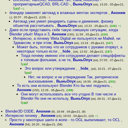
проприетарныеQCAD, BRL-CAD -
,
ВыньОпух
(ok), 13:20 , 05-Дек-21,
(
)
165
+1
блендер заменяет автокад в влажных мечтах экспертов
,
Аноним
(-), 00:57 , 05-Дек-21, (126)
–1
Автокад уже умеет рендерить сцены и движения, физику
объектов рассчитывать
,
ВыньОпух
(ok), 13:22 , 05-Дек-21, (
166
)
+1
Даже если представить себе такую смешную ситуацию, когда
Blender убьёт Maya и 3
,
Аноним
(150), 11:59 , 05-Дек-21, (
160
)
Интересно, а почему Weta Digital не пользуется ни Майей, ни
Здмаксом, и при этом
,
ВыньОпух
(ok), 13:24 , 05-Дек-21, (
167
)
Может быть, потому что их сотрудников с руками оторвут, а
некоторых только если
,
_hide_
(ok), 12:02 , 06-Дек-21, (
187
)
Тогда почему именно эти сотрудники делают спецэффекты
к топовым фильмам, а не те
,
ВыньОпух
(ok), 07:05 , 07-Дек-21,
(
)
199
Это вопрос или утверждение
,
_hide_
(ok), 10:21 , 07-Дек-21,
(
)
200
Нет, не вопрос и не утверждение Так, риторическое
высказывание
,
ВыньОпух
(ok), 16:56 , 08-Дек-21, (
202
)
То есть они используют Blender Кто бы мог подумать
,
Аноним
(150), 12:26 , 06-Дек-21, (
188
)
Они могут использовать все что угодно В том числе и
Blender Но они не использу
,
ВыньОпух
(ok), 06:31 , 07-Дек-21,
(
)
198
Blender3D O3DE
,
Аноним
(9), 18:49 , 04-Дек-21, (9)
Интересно почему
,
Аноним
(14), 19:03 , 04-Дек-21, (14)
+1
Просто у некоторых шило в жопе - то OGL выпиливают, то OCL
,
Аноним
(54), 20:20 , 04-Дек-21, (58)