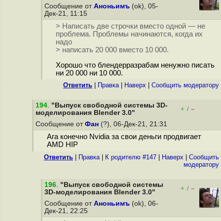
Сообщение от
Аноньимъ
(ok), 05-
Дек-21, 11:15
> Написать две строчки вместо одной — не
проблема. Проблемы начинаются, когда их
надо
> написать 20 000 вместо 10 000.
Хорошо что блендерразрабам ненужно писать
ни 20 000 ни 10 000.
Ответить
|
Правка
|
Наверх
|
Cообщить модератору
194
.
"Выпуск свободной системы 3D-
+
–
/
моделирования Blender 3.0"
Сообщение от
Фан
(?), 06-Дек-21, 21:31
Ага конечно Nvidia за свои деньги продвигает
AMD HIP
Ответить
|
Правка
|
К родителю #147
|
Наверх
|
Cообщить
модератору
196
.
"Выпуск свободной системы
+
–
/
3D-моделирования Blender 3.0"
Сообщение от
Аноньимъ
(ok), 06-
Дек-21, 22:25