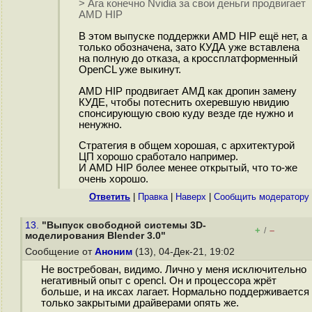
> Ага конечно Nvidia за свои деньги продвигает
AMD HIP
В этом выпуске поддержки AMD HIP ещё нет, а
только обозначена, зато КУДА уже вставлена
на полную до отказа, а кроссплатформенный
OpenCL уже выкинут.
AMD HIP продвигает АМД как дропин замену
КУДЕ, чтобы потеснить охеревшую нвидию
спонсирующую свою куду везде где нужно и
ненужно.
Стратегия в общем хорошая, с архитектурой
ЦП хорошо сработало например.
И AMD HIP более менее открытый, что то-же
очень хорошо.
Ответить
|
Правка
|
Наверх
|
Cообщить модератору
13.
"Выпуск свободной системы 3D-
+
–
/
моделирования Blender 3.0"
Сообщение от
Аноним
(13), 04-Дек-21, 19:02
Не востребован, видимо. Лично у меня исключительно
негативный опыт с opencl. Он и процессора жрёт
больше, и на иксах лагает. Нормально поддерживается
только закрытыми драйверами опять же.