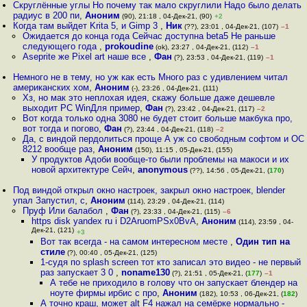
Скруглённые углы Но почему так мало скруглили Надо было делать
радиус в 200 пи
,
Аноним
(90), 21:18 , 04-Дек-21, (90)
+2
Когда там выйдет Krita 5, и Gimp 3
,
Ник
(??), 23:01 , 04-Дек-21, (107)
–1
Ожидается до конца года Сейчас доступна beta5 Не раньше
следующего года
,
prokoudine
(ok), 23:27 , 04-Дек-21, (112)
–1
Aseprite же Pixel art наше все
,
Фан
(?), 23:53 , 04-Дек-21, (119)
–1
Немного не в тему, но уж как есть Много раз с удивлением читал
американских хом
,
Аноним
(-), 23:26 , 04-Дек-21, (111)
Хз, но мак это неплохая идея, скажу больше даже дешевле
выходит PC WinДля пример
,
Фан
(?), 23:42 , 04-Дек-21, (117)
–2
Вот когда только одна 3080 не будет стоит больше макбука про,
вот тогда и погово
,
Фан
(?), 23:44 , 04-Дек-21, (118)
–2
Да, с виндой пердолиться проще А уж со свободным софтом и ОС
8212 вообще раз
,
Аноним
(150), 11:15 , 05-Дек-21, (155)
У продуктов Адоби вообще-то были проблемы на макоси и их
новой архитектуре Сейч
,
anonymous
(??), 14:56 , 05-Дек-21, (
170
)
Под виндой открыл окно настроек, закрыл окно настроек, blender
упал Запустил, с
,
Аноним
(114), 23:29 , 04-Дек-21, (114)
Пруф Или балабол
,
Фан
(?), 23:33 , 04-Дек-21, (115)
–6
https disk yandex ru i D2AruomPSx0BvA
,
Аноним
(114), 23:59 , 04-
Дек-21, (121)
+3
Вот так всегда - на самом интересном месте
,
Один тип на
стиле
(?), 00:40 , 05-Дек-21, (125)
1-судя по splash screen тот кто записал это видео - не первый
раз запускает 3 0
,
noname130
(?), 21:51 , 05-Дек-21, (
177
)
–1
А тебе не приходило в голову что он запускает блендер на
ноуте фирмы ирбис c про
,
Аноним
(182), 10:53 , 06-Дек-21, (
182
)
А точно краш, может alt F4 нажал на семёрке нормально -