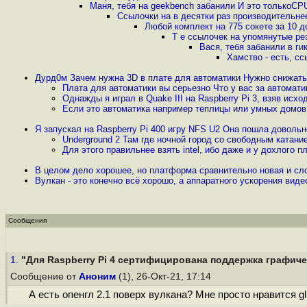
Маня, тебя на geekbench забанили И это толькоCPU
Ссылочки на в десятки раз производительнее
Любой комплект на 775 сокете за 10 
Т е сcылочек на упомянутые рез
Вася, тебя забанили в г
Хамство - есть, сс
Дурд0м Зачем нужна 3D в плате для автоматики Нужно снижать
Плата для автоматики вы серьезно Что у вас за автомати
Однажды я играл в Quake III на Raspberry Pi 3, взяв исход
Eсли это автоматика например теплицы или умных домов,
Я запускал на Raspberry Pi 400 игру NFS U2 Она пошла довольн
Underground 2 Там где ночной город со свободным катани
Для этого правильнее взять intel, ибо даже и у дохлого 
В целом дело хорошее, но платформа сравнительно новая и сло
Вулкан - это конечно всё хорошо, а аппаратного ускорения видео
Сообщения
1.
"Для Raspberry Pi 4 сертифицирована поддержка графичес
Сообщение от
Аноним
(1), 26-Окт-21, 17:14
А есть опенгл 2.1 поверх вулкана? Мне просто нравится g