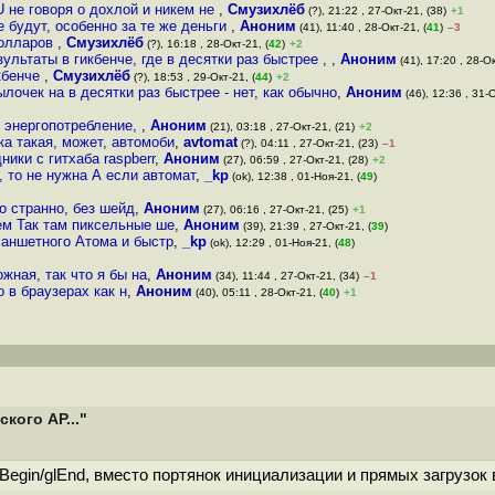
 не говоря о дохлой и никем не
,
Смузихлёб
(?), 21:22 , 27-Окт-21, (38)
+1
 будут, особенно за те же деньги
,
Аноним
(41), 11:40 , 28-Окт-21, (
41
)
–3
долларов
,
Смузихлёб
(?), 16:18 , 28-Окт-21, (
42
)
+2
ультаты в гикбенче, где в десятки раз быстрее ,
,
Аноним
(41), 17:20 , 28-Ок
икбенче
,
Смузихлёб
(?), 18:53 , 29-Окт-21, (
44
)
+2
ылочек на в десятки раз быстрее - нет, как обычно
,
Аноним
(46), 12:36 , 31-О
 энергопотребление,
,
Аноним
(21), 03:18 , 27-Окт-21, (21)
+2
ка такая, может, автомоби
,
avtomat
(?), 04:11 , 27-Окт-21, (23)
–1
ники с гитхаба raspberr
,
Аноним
(27), 06:59 , 27-Окт-21, (28)
+2
 то не нужна А если автомат
,
_kp
(ok), 12:38 , 01-Ноя-21, (
49
)
о странно, без шейд
,
Аноним
(27), 06:16 , 27-Окт-21, (25)
+1
ем Так там пиксельные ше
,
Аноним
(39), 21:39 , 27-Окт-21, (
39
)
планшетного Атома и быстр
,
_kp
(ok), 12:29 , 01-Ноя-21, (
48
)
жная, так что я бы на
,
Аноним
(34), 11:44 , 27-Окт-21, (34)
–1
 в браузерах как н
,
Аноним
(40), 05:11 , 28-Окт-21, (
40
)
+1
кого AP..."
lBegin/glEnd, вместо портянок инициализации и прямых загрузок 