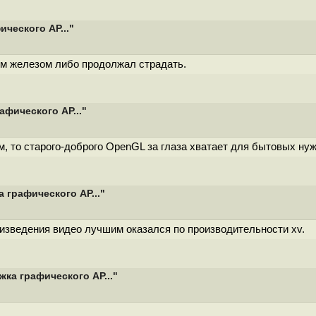
ческого AP..."
ым железом либо продолжал страдать.
афического AP..."
м, то старого-доброго OpenGL за глаза хватает для бытовых ну
 графического AP..."
оизведения видео лучшим оказался по производительности xv.
ка графического AP..."