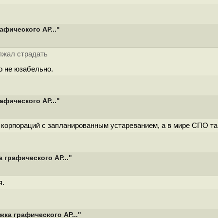
афического AP..."
лжал страдать
о не юзабельно.
афического AP..."
 корпораций с запланированным устареванием, а в мире СПО так
 графического AP..."
я.
ка графического AP..."