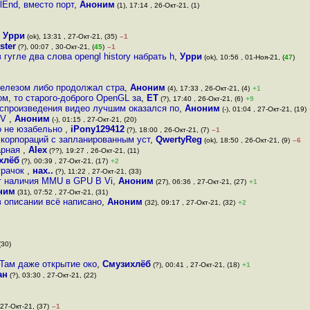
lEnd, вместо порт
,
Аноним
(1), 17:14 , 26-Окт-21, (1)
,
Урри
(ok), 13:31 , 27-Окт-21, (35)
–1
ster
(?), 00:07 , 30-Окт-21, (
45
)
–1
 гугле два слова opengl history набрать h
,
Урри
(ok), 10:56 , 01-Ноя-21, (
47
)
железом либо продолжал стра
,
Аноним
(4), 17:33 , 26-Окт-21, (4)
+1
ом, то старого-доброго OpenGL за
,
ET
(?), 17:40 , 26-Окт-21, (6)
+9
оспроизведения видео лучшим оказался по
,
Аноним
(-), 01:04 , 27-Окт-21, (19)
XV
,
Аноним
(-), 01:15 , 27-Окт-21, (20)
о не юзабельно
,
iPony129412
(?), 18:00 , 26-Окт-21, (7)
–1
 корпораций с запланированным уст
,
QwertyReg
(ok), 18:50 , 26-Окт-21, (9)
–6
арная
,
Alex
(??), 19:27 , 26-Окт-21, (11)
хлёб
(?), 00:39 , 27-Окт-21, (17)
+2
урачок
,
нах..
(?), 11:22 , 27-Окт-21, (33)
ет наличия MMU в GPU В Vi
,
Аноним
(27), 06:36 , 27-Окт-21, (27)
+1
ним
(31), 07:52 , 27-Окт-21, (31)
в описании всё написано
,
Аноним
(32), 09:17 , 27-Окт-21, (32)
+2
(30)
Там даже открытие око
,
Смузихлёб
(?), 00:41 , 27-Окт-21, (18)
+1
ан
(?), 03:30 , 27-Окт-21, (22)
 27-Окт-21, (37)
–1