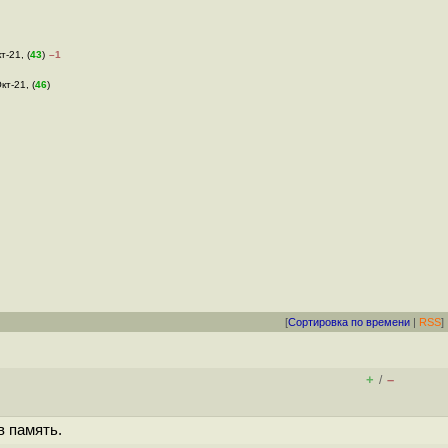
т-21, (
43
)
–1
кт-21, (
46
)
[
Сортировка по времени
|
RSS
]
+
–
/
в память.