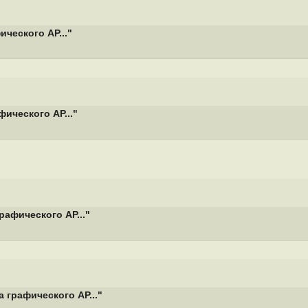
ческого AP..."
ического AP..."
рафического AP..."
 графического AP..."