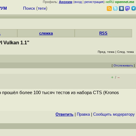
Профиль:
Аноним
(
вход
|
регистрация
)
неRU
opennet.me
РУМ
Поиск
(
теги
)
д
слежка
RSS
 Vulkan 1.1"
Пред. тема
|
След. тема
[
Отслеживать
]
+
–
/
о прошёл более 100 тысяч тестов из набора CTS (Kronos
Ответить
|
Правка
|
Cообщить модератору