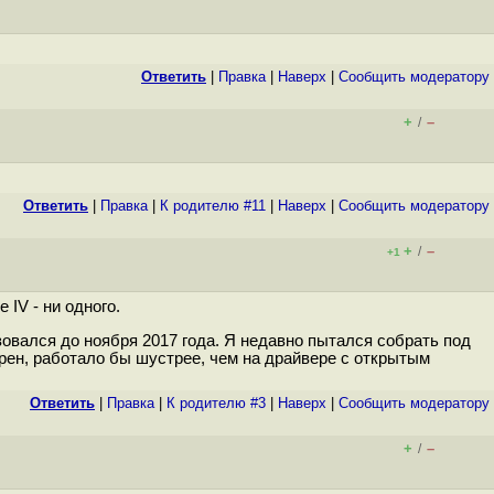
Ответить
|
Правка
|
Наверх
|
Cообщить модератору
+
–
/
Ответить
|
Правка
|
К родителю #11
|
Наверх
|
Cообщить модератору
+
–
/
+1
IV - ни одного.
овался до ноября 2017 года. Я недавно пытался собрать под
верен, работало бы шустрее, чем на драйвере с открытым
Ответить
|
Правка
|
К родителю #3
|
Наверх
|
Cообщить модератору
+
–
/