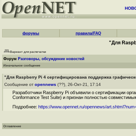
НОВ
форумы
правила/FAQ
"Для Raspb
Вариант для распечатки
Форум
Разговоры, обсуждение новостей
Изначальное сообщение
"Для Raspberry Pi 4 сертифицирована поддержка графическо
Сообщение от
opennews
(??), 26-Окт-21, 17:14
Разработчики Raspberry Pi объявили о сертификации орга
Conformance Test Suite) и признан полностью совместимым
Подробнее:
https://www.opennet.ru/opennews/art.shtml?nu
Оглавление