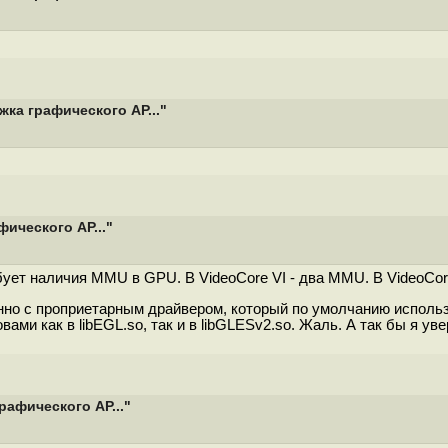
ка графического AP..."
ического AP..."
бует наличия MMU в GPU. В VideoCore VI - два MMU. В VideoCore 
нно с проприетарным драйвером, который по умолчанию использ
ами как в libEGL.so, так и в libGLESv2.so. Жаль. А так бы я у
рафического AP..."