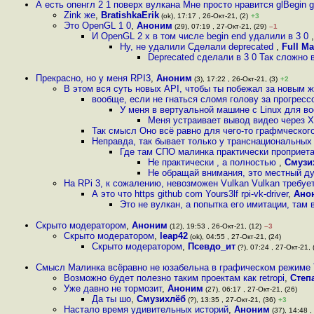
А есть опенгл 2 1 поверх вулкана Мне просто нравится glBegin g
Zink же
,
BratishkaErik
(ok), 17:17 , 26-Окт-21, (2)
+3
Это OpenGL 1 0
,
Аноним
(29), 07:19 , 27-Окт-21, (29)
–1
И OpenGL 2 x в том числе begin end удалили в 3 0
Ну, не удалили Сделали deprecated
,
Full Ma
Deprecated сделали в 3 0 Так сложно в
Прекрасно, но у меня RPI3
,
Аноним
(3), 17:22 , 26-Окт-21, (3)
+2
В этом вся суть новых API, чтобы ты побежал за новым 
вообще, если не гнаться сломя голову за прогресс
У меня в вертуальной машине с Linux для в
Меня устраивает вывод видео через 
Так смысл Оно всё равно для чего-то графмческог
Неправда, так бывает только у транснациональных
Где там СПО малинка практически проприет
Не практически , а полностью
,
Смузи
Не обращай внимания, это местный д
На RPi 3, к сожалению, невозможен Vulkan Vulkan требу
А это что https github com Yours3lf rpi-vk-driver
,
Ано
Это не вулкан, а попытка его имитации, там 
Скрыто модератором
,
Аноним
(12), 19:53 , 26-Окт-21, (12)
–3
Скрыто модератором
,
leap42
(ok), 04:55 , 27-Окт-21, (24)
Скрыто модератором
,
Псевдо_ит
(?), 07:24 , 27-Окт-21, 
Смысл Малинка всёравно не юзабельна в графическом режиме 
Возможно будет полезно таким проектам как retropi
,
Степ
Уже давно не тормозит
,
Аноним
(27), 06:17 , 27-Окт-21, (26)
Да ты шо
,
Смузихлёб
(?), 13:35 , 27-Окт-21, (36)
+3
Настало время удивительных историй
,
Аноним
(37), 14:48 ,