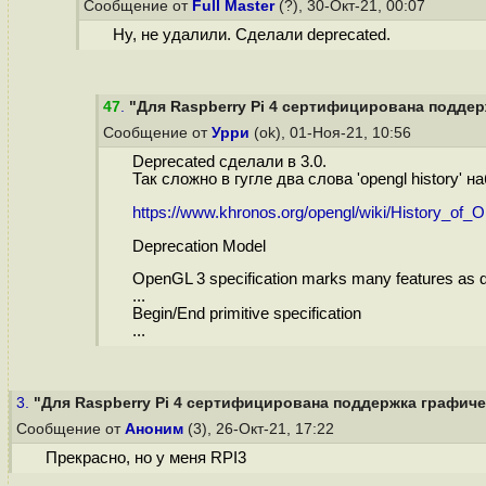
Сообщение от
Full Master
(?), 30-Окт-21, 00:07
Ну, не удалили. Сделали deprecated.
47
.
"Для Raspberry Pi 4 сертифицирована поддерж
Сообщение от
Урри
(ok), 01-Ноя-21, 10:56
Deprecated сделали в 3.0.
Так сложно в гугле два слова 'opengl history' н
https://www.khronos.org/opengl/wiki/History_of
Deprecation Model
OpenGL 3 specification marks many features as dep
...
Begin/End primitive specification
...
3.
"Для Raspberry Pi 4 сертифицирована поддержка графичес
Сообщение от
Аноним
(3), 26-Окт-21, 17:22
Прекрасно, но у меня RPI3