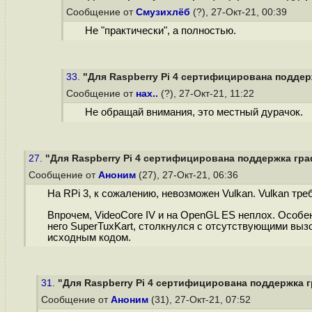
Сообщение от
Смузихлёб
(?), 27-Окт-21, 00:39
Не "практически", а полностью.
33.
"Для Raspberry Pi 4 сертифицирована поддерж
Сообщение от
нах..
(?), 27-Окт-21, 11:22
Не обращай внимания, это местный дурачок.
27.
"Для Raspberry Pi 4 сертифицирована поддержка граф
Сообщение от
Аноним
(27), 27-Окт-21, 06:36
На RPi 3, к сожалению, невозможен Vulkan. Vulkan тре
Впрочем, VideoCore IV и на OpenGL ES неплох. Особе
него SuperTuxKart, столкнулся с отсутствующими вызов
исходным кодом.
31.
"Для Raspberry Pi 4 сертифицирована поддержка г
Сообщение от
Аноним
(31), 27-Окт-21, 07:52