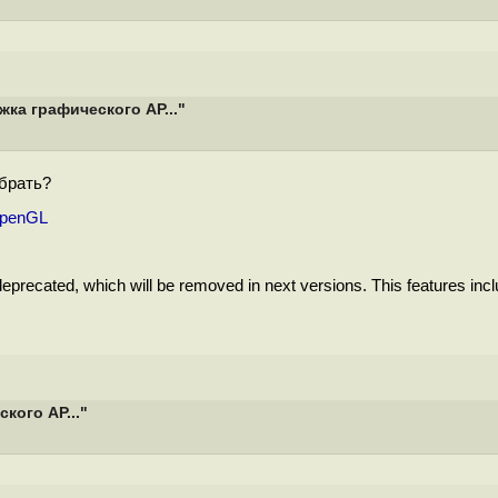
ка графического AP..."
абрать?
_OpenGL
recated, which will be removed in next versions. This features incl
кого AP..."