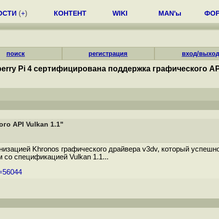
ОСТИ
(
+
)
КОНТЕНТ
WIKI
MAN'ы
ФО
поиск
регистрация
вход/выхо
erry Pi 4 сертифицирована поддержка графического API
го API Vulkan 1.1"
низацией Khronos графического драйвера v3dv, который успешн
 со спецификацией Vulkan 1.1...
m=56044