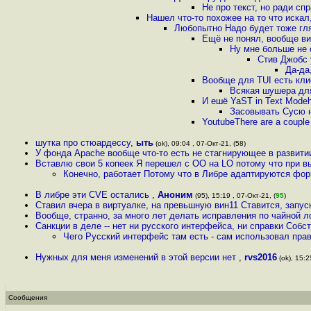
Не про текст, но ради с
Нашел что-то похожее на то что иска
Любопытно Надо будет тоже глян
Ещё не понял, вообще ви
Ну мне больше не 
Стив Джобс 
Да-да
Вообще для TUI есть кли
Всякая шушера для
И ешё YaST in Text Modeh
Засовывать Сусю н
YoutubeThere are a couple
шутка про стюардессу
,
ыть
(ok), 09:04 , 07-Окт-21, (58)
У фонда Apache вообще что-то есть не стагнирующее в развит
Вставлю свои 5 копеек Я перешел с OO на LO потому что при в
Конечно, работает Потому что в Либре адаптируются фо
В либре эти CVE остались
,
Аноним
(95), 15:19 , 07-Окт-21, (
95
)
Ставил вчера в виртуалке, на превьшную вин11 Ставится, запуск
Вообще, странно, за много лет делать исправления по чайной 
Санкции в деле -- нет ни русского интерфейса, ни справки Собс
Чего Русский интерфейс там есть - сам использовал прав
Нужных для меня изменений в этой версии нет
,
rvs2016
(ok), 15:2
Сообщения