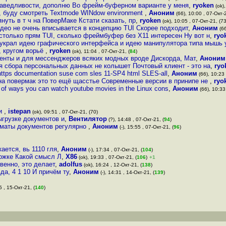
праведливости, дополню Во фрейм-буферном варианте у меня
,
ryoken
(ok),
л, буду смотреть Textmode WINdow environment
,
Аноним
(66), 10:00 , 07-Окт-2
уть в т ч на ПоверМаке Кстати сказать, пр
,
ryoken
(ok), 10:05 , 07-Окт-21, (73
део не очень вписывается в концепцию TUI Скорее подходит
,
Аноним
(66
столько прям TUI, сколько фреймбуфер без X11 интересен Ну вот н
,
ryo
украл идею графического интерфейса и идею манипулятора типа мышь 
, кругом ворьё
,
ryoken
(ok), 11:04 , 07-Окт-21, (
84
)
енты и для мессенджеров всяких модных вроде Дискорда, Мат
,
Аноним
 сбора персональных данных не колышет Почтовый клиент - это на
,
ryo
ttps documentation suse com sles 11-SP4 html SLES-all
,
Аноним
(66), 10:23 
а повермак это то ещё щасстье Современные версии в принипе не
,
ryo
 of ways you can watch youtube movies in the Linux cons
,
Аноним
(66), 10:33 
ии
,
istepan
(ok), 09:51 , 07-Окт-21, (70)
ыгрузке документов и
,
Вентилятор
(?), 14:48 , 07-Окт-21, (
94
)
рматы документов регулярно
,
Аноним
(-), 15:55 , 07-Окт-21, (
96
)
ается, вь 1110 гля
,
Аноним
(-), 17:34 , 07-Окт-21, (
104
)
ложке Какой смысл Л
,
X86
(ok), 19:33 , 07-Окт-21, (
106
)
+1
твенно, это делает
,
adolfus
(ok), 16:24 , 12-Окт-21, (
138
)
да, 4 1 10 И причём ту
,
Аноним
(-), 14:31 , 14-Окт-21, (
139
)
5 , 15-Окт-21, (
140
)