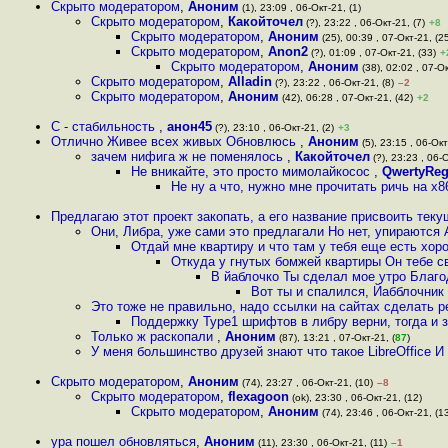
Скрыто модератором
,
Аноним
(1), 23:09 , 06-Окт-21, (1)
Скрыто модератором
,
Какойточел
(?), 23:22 , 06-Окт-21, (7)
+8
Скрыто модератором
,
Аноним
(25), 00:39 , 07-Окт-21, (2
Скрыто модератором
,
Anon2
(?), 01:09 , 07-Окт-21, (33)
+
Скрыто модератором
,
Аноним
(38), 02:02 , 07-Ок
Скрыто модератором
,
Alladin
(?), 23:22 , 06-Окт-21, (8)
–2
Скрыто модератором
,
Аноним
(42), 06:28 , 07-Окт-21, (42)
+2
С - стабильность
,
анон45
(?), 23:10 , 06-Окт-21, (2)
+3
Отлично Живее всех живых Обновлюсь
,
Аноним
(5), 23:15 , 06-Окт
зачем нифига ж не поменялось
,
Какойточел
(?), 23:23 , 06-О
Не вникайте, это просто мимолайкосос
,
QwertyRe
Не ну а что, нужно мне прочитать ричь на х8
Предлагаю этот проект закопать, а его название присвоить тек
Они, Либра, уже сами это предлагали Но нет, упираются
Отдай мне квартиру и что там у тебя еще есть хо
Откуда у гнутых бомжей квартиры Он тебе с
В йаблочко Ты сделал мое утро Благ
Вот ты и спалился, Йабблочник
Это тоже не правильно, надо ссылки на сайтах сделать р
Поддержку Type1 шрифтов в либру верни, тогда и 
Только ж раскопали
,
Аноним
(87), 13:21 , 07-Окт-21, (
87
)
У меня большинство друзей знают что такое LibreOffice И
Скрыто модератором
,
Аноним
(74), 23:27 , 06-Окт-21, (10)
–8
Скрыто модератором
,
flexagoon
(ok), 23:30 , 06-Окт-21, (12)
Скрыто модератором
,
Аноним
(74), 23:46 , 06-Окт-21, (1
ура пошел обновляться
,
Аноним
(11), 23:30 , 06-Окт-21, (11)
–1