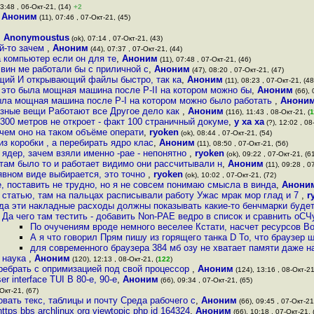
3:48 , 06-Окт-21, (14)
+2
,
Аноним
(11), 07:46 , 07-Окт-21, (45)
,
Anonymoustus
(ok), 07:14 , 07-Окт-21, (43)
й-то зачем
,
Аноним
(44), 07:37 , 07-Окт-21, (44)
а компьютер если он для те
,
Аноним
(11), 07:48 , 07-Окт-21, (46)
вин ме работали бы с приличной с
,
Аноним
(47), 08:20 , 07-Окт-21, (47)
щий И открывающий файлы быстро, так ка
,
Аноним
(11), 08:23 , 07-Окт-21, (48
I это была мощная машина после P-II на котором можно бы
,
Аноним
(66), 
была мощная машина после P-I на котором можно было работать
,
Анони
зные вещи Работают все Другое дело как
,
Аноним
(116), 11:43 , 08-Окт-21, (
1
300 метров не откроет - факт 100 страничный докуме
,
у ха ха
(?), 12:02 , 08
ачем оно на таком объёме операти
,
ryoken
(ok), 08:44 , 07-Окт-21, (54)
з коробки , а перебирать ядро клас
,
Аноним
(11), 08:50 , 07-Окт-21, (56)
 ядер, зачем взяли именно -pae - непонятно
,
ryoken
(ok), 09:22 , 07-Окт-21, (6
 там было то и работает видимо они рассчитывали н
,
Аноним
(11), 09:28 , 0
 явном виде выбирается, это точно
,
ryoken
(ok), 10:02 , 07-Окт-21, (72)
e, поставить не трудно, но я не совсем понимаю смысла в винда
,
Анони
 статью, там на пальцах расписывали работу Ужас мрак мор глад и 7
,
r
гда эти накладные расходы должны показывать какие-то бенчмарки буде
Да чего там тестить - добавить Non-PAE ведро в список и сравнить о
По очучениям вроде немного веселее Кстати, насчет ресурсов В
А я что говорил Прям пишу из горящего танка D То, что браузер 
для современного браузера 384 мб озу не хватает памяти даже на
я наука
,
Аноним
(120), 12:13 , 08-Окт-21, (
122
)
ребрать с опримизацией под свой процессор
,
Аноним
(124), 13:16 , 08-Окт-21
 interface TUI В 80-е, 90-е
,
Аноним
(66), 09:34 , 07-Окт-21, (65)
Окт-21, (67)
вать текс, таблицы и почту Среда рабочего с
,
Аноним
(66), 09:45 , 07-Окт-21
tps bbs archlinux org viewtopic php id 164324
,
Аноним
(66), 10:18 , 07-Окт-21, 