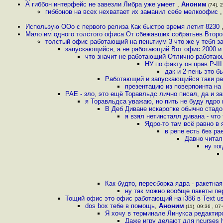
А гиббон интерфейс не завезли Либра уже умеет
,
Аноним
(74), 2
гиббонов на всех нехватает их заманил себе мелкоофис
Использую OOo с первого релиза Как быстро время летит 8230
Мало им одного толстого офиса От сбежавших собратьев Второ
толстый офис работающий на пеньтиум 3 что же у тебя з
запускающийся, а не работающий Вот офис 2000 и 
что значит не работающий Отлично работаю
НУ по факту он прав P-II
дак и 2-пень это 
Работающий и запускающийся таки ра
презентацию из поверпоинта на 
PAE - зло, это ещё Торавльдс лично писал, да и з
я Торавльдса уважаю, но пить не буду ядро и
В Деб Диване искаропке обычно стадо
я взял нетинсталл дивана - что
Ядро-то там всё равно в
в репе есть без pa
Давно читал
ну то
Как будто, пересборка ядра - ракетна
ну так можно вообще пакеты пе
Тощий офис это офис работающий на i386 в Text user
dos box тебе в помощь
,
Аноним
(11), 09:36 , 07-
Я хочу в терминале Линукса редактиро
Даже игру делают для ncurses ht