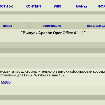
ОСТИ
(
+
)
КОНТЕНТ
WIKI
MAN'ы
ФО
поиск
регистрация
вход/выхо
"Выпуск Apache OpenOffice 4.1.11"
 момента прошлого значительного выпуска сформирован корректи
отовлены для Linux, Windows и macOS...
m=55930