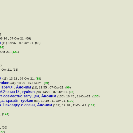
)
09:36 , 07-Окт-21, (66)
м
(11), 09:37 , 07-Окт-21, (68)
16
)
-Окт-21, (
121
)
1)
7-Окт-21, (63)
м
(11), 13:22 , 07-Окт-21, (
88
)
yoken
(ok), 13:29 , 07-Окт-21, (
89
)
т время
,
Аноним
(11), 13:55 , 07-Окт-21, (
90
)
СЧуСЧения D
,
ryoken
(ok), 14:23 , 07-Окт-21, (
92
)
от совместно запущен
,
Аноним
(135), 10:45 , 11-Окт-21, (
135
)
щас сржрёт
,
ryoken
(ok), 10:49 , 11-Окт-21, (
136
)
 1 вкладку с опенн
,
Аноним
(137), 12:18 , 11-Окт-21, (
137
)
, (
124
)
, (69)
(
77
)