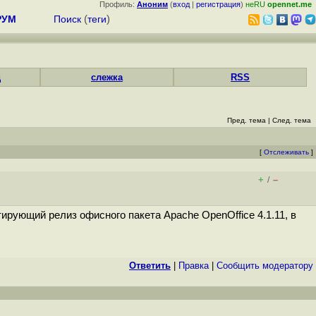
Профиль:
Аноним
(
вход
|
регистрация
)
неRU
opennet.me
РУМ
Поиск
(
теги
)
д
слежка
RSS
Пред. тема
|
След. тема
[
Отслеживать
]
+
–
/
рующий релиз офисного пакета Apache OpenOffice 4.1.11, в
Ответить
|
Правка
|
Cообщить модератору