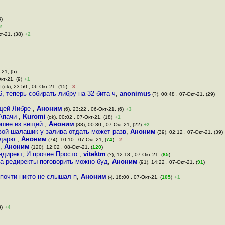
5)
2
т-21, (38)
+2
-21, (5)
кт-21, (9)
+1
g
(ok), 23:50 , 06-Окт-21, (15)
–3
6, теперь собирать либру на 32 бита ч
,
anonimus
(?), 00:48 , 07-Окт-21, (29)
ущей Либре
,
Аноним
(6), 23:22 , 06-Окт-21, (6)
+3
 Апачи
,
Kuromi
(ok), 00:02 , 07-Окт-21, (18)
+1
рошее из вещей
,
Аноним
(38), 00:30 , 07-Окт-21, (22)
+2
вой шалашик у залива отдать может разв
,
Аноним
(39), 02:12 , 07-Окт-21, (39)
одарю
,
Аноним
(74), 10:10 , 07-Окт-21, (
74
)
–2
,
Аноним
(120), 12:02 , 08-Окт-21, (
120
)
едирект, И прочее Просто
,
vitektm
(?), 12:18 , 07-Окт-21, (
85
)
за редиректы поговорить можно буд
,
Аноним
(91), 14:22 , 07-Окт-21, (
91
)
 почти никто не слышал п
,
Аноним
(-), 18:00 , 07-Окт-21, (
105
)
+1
3)
+4