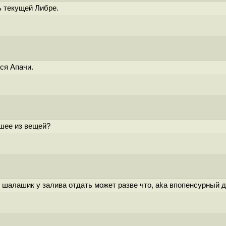
ь текущей Либре.
ся Апачи.
ошее из вещей?
 шалашик у залива отдать может разве что, aka впопенсурный д