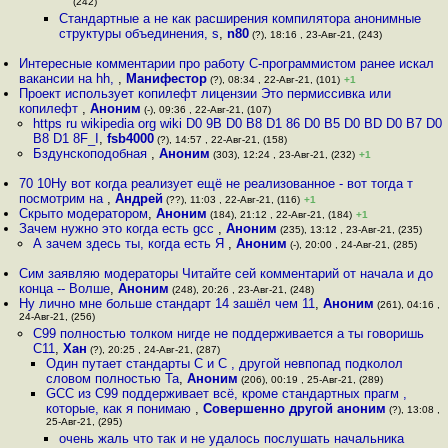
(242)
Стандартные а не как расширения компилятора анонимные
структуры объединения, s
,
n80
(?), 18:16 , 23-Авг-21, (243)
Интересные комментарии про работу C-программистом ранее искал
вакансии на hh,
,
Манифестор
(?), 08:34 , 22-Авг-21, (101)
+1
Проект использует копилефт лицензии Это пермиссивка или
копилефт
,
Аноним
(-), 09:36 , 22-Авг-21, (107)
https ru wikipedia org wiki D0 9B D0 B8 D1 86 D0 B5 D0 BD D0 B7 D0
B8 D1 8F_I
,
fsb4000
(?), 14:57 , 22-Авг-21, (158)
Бздунскоподобная
,
Аноним
(303), 12:24 , 23-Авг-21, (232)
+1
70 10Ну вот когда реализует ещё не реализованное - вот тогда т
посмотрим на
,
Андрей
(??), 11:03 , 22-Авг-21, (116)
+1
Скрыто модератором
,
Аноним
(184), 21:12 , 22-Авг-21, (184)
+1
Зачем нужно это когда есть gcc
,
Аноним
(235), 13:12 , 23-Авг-21, (235)
А зачем здесь ты, когда есть Я
,
Аноним
(-), 20:00 , 24-Авг-21, (285)
Сим заявляю модераторы Читайте сей комментарий от начала и до
конца -- Волше
,
Аноним
(248), 20:26 , 23-Авг-21, (248)
Ну лично мне больше стандарт 14 зашёл чем 11
,
Аноним
(261), 04:16 ,
24-Авг-21, (256)
C99 полностью толком нигде не поддерживается а ты говоришь
C11
,
Хан
(?), 20:25 , 24-Авг-21, (287)
Один путает стандарты С и С , другой невпопад подколол
словом полностью Та
,
Аноним
(206), 00:19 , 25-Авг-21, (289)
GCC из C99 поддерживает всё, кроме стандартных прагм ,
которые, как я понимаю
,
Совершенно другой аноним
(?), 13:08 ,
25-Авг-21, (295)
очень жаль что так и не удалось послушать начальника