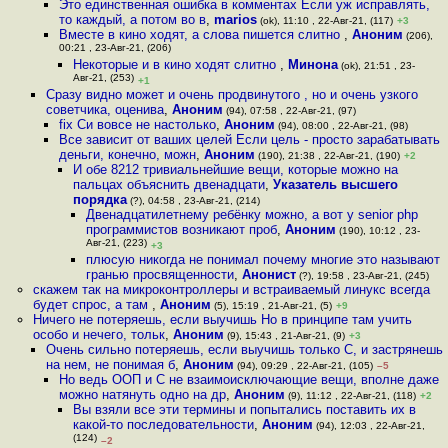
Это единственная ошибка в комментах Если уж исправлять,
то каждый, а потом во в
,
marios
(ok), 11:10 , 22-Авг-21, (117)
+3
Вместе в кино ходят, а слова пишется слитно
,
Аноним
(206),
00:21 , 23-Авг-21, (206)
Некоторые и в кино ходят слитно
,
Минона
(ok), 21:51 , 23-
Авг-21, (253)
+1
Сразу видно может и очень продвинутого , но и очень узкого
советчика, оценива
,
Аноним
(94), 07:58 , 22-Авг-21, (97)
fix Си вовсе не настолько
,
Аноним
(94), 08:00 , 22-Авг-21, (98)
Все зависит от ваших целей Если цель - просто зарабатывать
деньги, конечно, можн
,
Аноним
(190), 21:38 , 22-Авг-21, (190)
+2
И обе 8212 тривиальнейшие вещи, которые можно на
пальцах объяснить двенадцати
,
Указатель высшего
порядка
(?), 04:58 , 23-Авг-21, (214)
Двенадцатилетнему ребёнку можно, а вот у senior php
программистов возникают проб
,
Аноним
(190), 10:12 , 23-
Авг-21, (223)
+3
плюсую никогда не понимал почему многие это называют
гранью просвященности
,
Анонист
(?), 19:58 , 23-Авг-21, (245)
скажем так на микроконтроллеры и встраиваемый линукс всегда
будет спрос, а там
,
Аноним
(5), 15:19 , 21-Авг-21, (5)
+9
Ничего не потеряешь, если выучишь Но в принципе там учить
особо и нечего, тольк
,
Аноним
(9), 15:43 , 21-Авг-21, (9)
+3
Очень сильно потеряешь, если выучишь только С, и застрянешь
на нем, не понимая б
,
Аноним
(94), 09:29 , 22-Авг-21, (105)
–5
Но ведь ООП и C не взаимоисключающие вещи, вполне даже
можно натянуть одно на др
,
Аноним
(9), 11:12 , 22-Авг-21, (118)
+2
Вы взяли все эти термины и попытались поставить их в
какой-то последовательности
,
Аноним
(94), 12:03 , 22-Авг-21,
(124)
–2