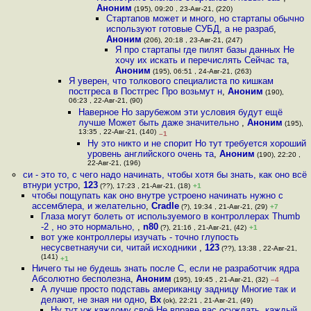
Аноним
(195), 09:20 , 23-Авг-21, (220)
Стартапов может и много, но стартапы обычно
используют готовые СУБД, а не разраб
,
Аноним
(206), 20:18 , 23-Авг-21, (247)
Я про стартапы где пилят базы данных Не
хочу их искать и перечислять Сейчас та
,
Аноним
(195), 06:51 , 24-Авг-21, (263)
Я уверен, что толкового специалиста по кишкам
постгреса в Постгрес Про возьмут н
,
Аноним
(190),
06:23 , 22-Авг-21, (90)
Наверное Но зарубежом эти условия будут ещё
лучше Может быть даже значительно
,
Аноним
(195),
13:35 , 22-Авг-21, (140)
–1
Ну это никто и не спорит Но тут требуется хороший
уровень английского очень та
,
Аноним
(190), 22:20 ,
22-Авг-21, (196)
си - это то, с чего надо начинать, чтобы хотя бы знать, как оно всё
втнури устро
,
123
(??), 17:23 , 21-Авг-21, (18)
+1
чтобы пощупать как оно внутре устроено начинать нужно с
ассемблера, и желательно
,
Cradle
(?), 19:34 , 21-Авг-21, (29)
+7
Глаза могут болеть от используемого в контроллерах Thumb
-2 , но это нормально,
,
n80
(?), 21:16 , 21-Авг-21, (42)
+1
вот уже контроллеры изучать - точно глупость
несусветнаяучи си, читай исходники
,
123
(??), 13:38 , 22-Авг-21,
(141)
+1
Ничего ты не будешь знать после C, если не разработчик ядра
Абсолютно бесполезна
,
Аноним
(195), 19:45 , 21-Авг-21, (32)
–4
А лучше просто подставь американцу задницу Многие так и
делают, не зная ни одно
,
Bx
(ok), 22:21 , 21-Авг-21, (49)
Ну тут уж каждому своё Не вправе вас осуждать, каждый