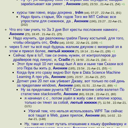
зарабатывает как умеет
,
Аноним
(195), 23:53 , 21-Авг-21, (54)
+1
курсы там говно, воды дохрена
,
trdm
(ok), 07:27 , 22-Авг-21, (91)
Надо брать старые, 90х годов Того же MIT Сейчас все
упростили для снежинок, да
,
Аноним
(190), 23:27 , 22-Авг-21,
(202)
Что его там учить то За 3 дня Вот кресты посложнее намного
,
Аноним
(25), 18:45 , 21-Авг-21, (25)
Надо изучить, где разложены грабли Пачку костылей, для того,
чтобы обходить отс
,
Ordu
(ok), 10:02 , 22-Авг-21, (109)
+1
через 5 лет ты всё ещё будешь жалким джуном с мизерной зп в
этом и прикол более
,
лютый жжжжж
(?), 19:14 , 21-Авг-21, (28)
+1
Сейчас бум в IoT, там си очень нужен, от контроллеров до
драйверов под линукс, и
,
Cradle
(?), 19:50 , 21-Авг-21, (34)
–1
Этот бум ещё 10 лет назад был А воз и ныне там Сказки всё
это Пора бы жить р
,
Аноним
(195), 23:54 , 21-Авг-21, (55)
+1
Когда бум это сразу видно Вот бум в Data Science Machine
Learning А про убь
,
Аноним
(195), 23:57 , 21-Авг-21, (57)
Дотнет уже 20 лет как убивает Джаву, вот только по сей день
за пределами windows
,
Аноним
(190), 01:51 , 22-Авг-21, (69)
+2
Ну за пределами рунета NET Core вполне себе взлетел По
статистике stackoverflo
,
Аноним
(80), 03:28 , 22-Авг-21, (80)
я начинал с c , потом ушёл в жабу сам с вполне хорош,
только он тянет за собой
,
лютый жжжжж
(?), 11:56 , 22-Авг-21,
(121)
Убогий тем, что нельзя использовать WPF Так сейчас
всё тащат в Web, даже прилож
,
Аноним
(80), 14:02 , 22-
Авг-21, (148)
Ну, таки не стоит путать отношение к языку фреймворку и