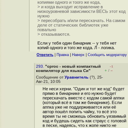
копиями одного и тоого же кода,
> и когда выходит исправление в
низкоуровневой зависимости ВЕСЬ этот код
нужно
> пересобрать и/или перескачать. На самом
деле от статических библиотек уже
повально
> отказываются.
Если у тебя один бинарник -- у тебя нет
копий одного и того же кода. Л - логика.
Ответить
|
Правка
|
Наверх
|
Cообщить модератору
293.
"cproc - новый компактный
–1
+
–
компилятор для языка Си"
/
Сообщение от
Уравнитель
(?), 25-
Авг-21, 10:05
Не неси херни. "Один и тот же код" будет
прямо в бинарнике и его нужно будет
перескачать вместе с кодом самой аппки
(который всё в том же бинарнике). Если
аппка уже не поддерживается или её
автор пошёл попить чайку, то всё это
время ты не сможешь обновить уязвимый
код и будешь сидеть как страус с головой
в песке, надеясь, что к жопе никто не