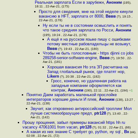
Реальная зарплата Если в зарубежн
,
Аноним
(195),
18:11 , 22-Авг-21, (175)
Просто для сведения, мне на этой неделе кинули
вакансию в HFT, зарплата от 8000
,
Вввв
(?), 19:15 ,
22-Авг-21, (178)
Ну если ты не в состоянии осмыслить и понять
что такое средняя зарплата по Росси
,
Аноним
(195), 19:24 , 22-Авг-21, (179)
А ещё я на русском языке пишу с ошибками
потому местные рабовладельцы не возьмут
,
Вввв
(?), 19:43 , 22-Авг-21, (180)
Чтобы не быть голословным - https djinni co jobs
289258-senior-software-engine
,
Вввв
(?), 19:50 , 22-
Авг-21, (181)
Хорошая вакансия Но эта ЗП расчитана на
Запад глобальный рынок, где платят нор
,
Likern
(?), 20:38 , 22-Авг-21, (182)
Гросс, конечно, но удаленная работа на
западные компании оформляется как
контрак
,
Аноним
(190), 22:11 , 22-Авг-21, (194)
+1
Понятно Даем заработать маленькой прослойке
интеграторов хорошие деньги И плев
,
Аноним
(138), 13:27 ,
22-Авг-21, (138)
Звучит, как откровенно антироссийский троллинг Мол
лучше системообразущее предп
,
ptr128
(?), 13:40 , 22-
Авг-21, (142)
Прошу прощения, забыл прммеры вакансий https hh ru
vacancy 47061001 from vacan
,
ptr128
(?), 01:32 , 22-Авг-21, (66)
А какая из них знание С требует go, python, ну sql
,
Bx
(ok),
02:08 , 22-Авг-21, (72)