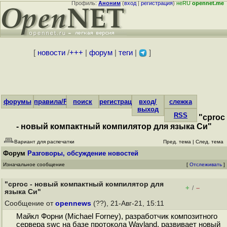
Профиль:
Аноним
(
вход
|
регистрация
)
неRU
opennet.me
[
новости
/
+++
|
форум
|
теги
|
]
форумы
правила/FAQ
поиск
регистрация
вход/
слежка
выход
RSS
"cproc
- новый компактный компилятор для языка Си"
Вариант для распечатки
Пред. тема
|
След. тема
Форум
Разговоры, обсуждение новостей
Изначальное сообщение
[
Отслеживать
]
"cproc - новый компактный компилятор для
+
–
/
языка Си"
Сообщение от
opennews
(??), 21-Авг-21, 15:11
Майкл Форни (Michael Forney), разработчик композитного
сервера swc на базе протокола Wayland, развивает новый