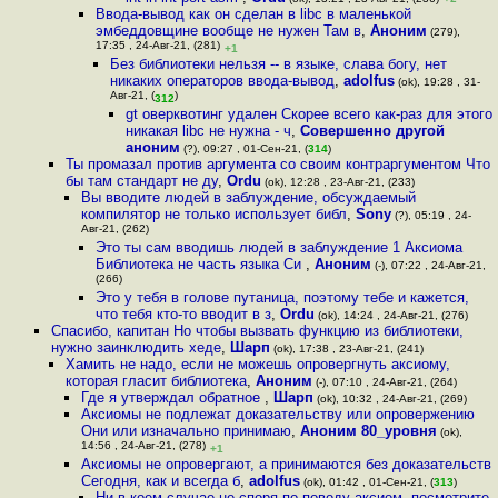
Ввода-вывод как он сделан в libc в маленькой
эмбеддовщине вообще не нужен Там в
,
Аноним
(279),
17:35 , 24-Авг-21, (281)
+1
Без библиотеки нельзя -- в языке, слава богу, нет
никаких операторов ввода-вывод
,
adolfus
(ok), 19:28 , 31-
Авг-21, (
)
312
gt оверквотинг удален Скорее всего как-раз для этого
никакая libc не нужна - ч
,
Совершенно другой
аноним
(?), 09:27 , 01-Сен-21, (
314
)
Ты промазал против аргумента со своим контраргументом Что
бы там стандарт не ду
,
Ordu
(ok), 12:28 , 23-Авг-21, (233)
Вы вводите людей в заблуждение, обсуждаемый
компилятор не только использует библ
,
Sony
(?), 05:19 , 24-
Авг-21, (262)
Это ты сам вводишь людей в заблуждение 1 Аксиома
Библиотека не часть языка Си
,
Аноним
(-), 07:22 , 24-Авг-21,
(266)
Это у тебя в голове путаница, поэтому тебе и кажется,
что тебя кто-то вводит в з
,
Ordu
(ok), 14:24 , 24-Авг-21, (276)
Спасибо, капитан Но чтобы вызвать функцию из библиотеки,
нужно заинклюдить хеде
,
Шарп
(ok), 17:38 , 23-Авг-21, (241)
Хамить не надо, если не можешь опровергнуть аксиому,
которая гласит библиотека
,
Аноним
(-), 07:10 , 24-Авг-21, (264)
Где я утверждал обратное
,
Шарп
(ok), 10:32 , 24-Авг-21, (269)
Аксиомы не подлежат доказательству или опровержению
Они или изначально принимаю
,
Аноним 80_уровня
(ok),
14:56 , 24-Авг-21, (278)
+1
Аксиомы не опровергают, а принимаются без доказательств
Сегодня, как и всегда б
,
adolfus
(ok), 01:42 , 01-Сен-21, (
313
)
Ни в коем случае не споря по поводу аксиом, посмотрите,