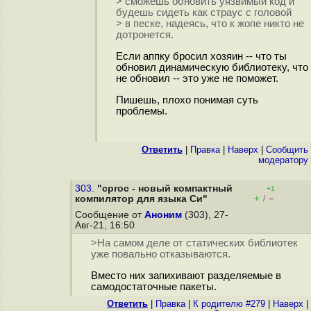
> сможешь обновить уязвимый код и
будешь сидеть как страус с головой
> в песке, надеясь, что к жопе никто не
дотронется.
Если аппку бросил хозяин -- что ты
обновил динамическую библиотеку, что
не обновил -- это уже не поможет.
Пишешь, плохо понимая суть
проблемы.
Ответить
|
Правка
|
Наверх
|
Cообщить
модератору
303.
"cproc - новый компактный
+1
+
–
компилятор для языка Си"
/
Сообщение от
Аноним
(303), 27-
Авг-21, 16:50
>На самом деле от статических библиотек
уже повально отказываются.
Вместо них запихивают разделяемые в
самодостаточные пакеты.
Ответить
|
Правка
|
К родителю #279
|
Наверх
|