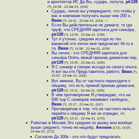
и архитектор ИС Да Вы, сударь, получа
,
ptr128
(?), 14:36 , 22-Авг-21, (152)
Сударь, лично вы утверждаете, что чтобы у
вас в компании получать выше чем 200 н
,
Вввв
(?), 14:41 , 22-Авг-21, (154)
+1
Если Вы действительно не демагог, то где
пруф, что СРЕДНЯЯ зарплата для синьёра
,
ptr128
(?), 14:50 , 22-Авг-21, (156)
Тут я уточню, средняя исходя из тех
вакансий что лично мне предлагает hh ru и
та
,
Вввв
(?), 14:58 , 22-Авг-21, (159)
Вы лично - это СРЕДНЯЯ зарплата для
синьёра Опять явный признак демагогии пер
,
ptr128
(?), 15:00 , 22-Авг-21, (160)
Я C сениор и говорю исходя из своего опыта
А вот вы кто Представитель работо
,
Вввв
(?),
15:03 , 22-Авг-21, (162)
Вот именно, Вы от частного переходите к
общему, что есть прямой признак демагони
,
ptr128
(?), 15:11 , 22-Авг-21, (165)
В чём противоречие Я утверждаю, что на
500 тыр C сениоров нанимают свободно,
,
Вввв
(?), 15:17 , 22-Авг-21, (167)
Противоречие в том, что из частного нельзя
перейти к общему Я же не отрицал, чт
,
ptr128
(?), 15:21 , 22-Авг-21, (170)
Работаю в Москве Это среднее по рынку или вообще
выше среднего, точно не нищебр
,
Аноним
(172), 16:05 ,
22-Авг-21, (172)
Согласен До 300к - это что будут предлагать