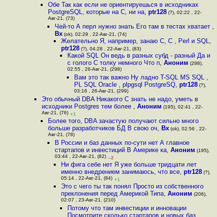
Обе Так как если не ориентируешься в исходниках
PostgreSQL, которые на С, ни на
,
ptr128
(?), 02:22 , 22-
Авг-21, (73)
Чей-то А перл нужно знать Его там в тестах хватает
,
Bx
(ok), 02:29 , 22-Авг-21, (74)
Желательно Я, например, занаю С, С , Perl и SQL
,
ptr128
(?), 04:28 , 22-Авг-21, (83)
Какой SQL Он ведь в разных субд - разный Да и
с голого C толку немного Что п
,
Аноним
(298),
02:55 , 26-Авг-21, (298)
Вам это так важно Ну ладно T-SQL MS SQL ,
PL SQL Oracle , plpgsql PostgreSQ
,
ptr128
(?),
03:16 , 26-Авг-21, (299)
Это обычный DBA Никакого С знать не надо, уметь в
исходники Postgres тем более
,
Аноним
(195), 02:41 , 22-
Авг-21, (76)
+1
Более того, DBA зачастую получают сильно много
больше разработчиков БД В свою оч
,
Bx
(ok), 02:56 , 22-
Авг-21, (78)
В России и баз данных по-сути нет А главное
стартапов и инвестиций В Америке ка
,
Аноним
(195),
03:44 , 22-Авг-21, (82)
–2
Ни фига себе нет Я уже больше тридцати лет
именно внедрением занимаюсь, что все
,
ptr128
(?),
05:14 , 22-Авг-21, (84)
+1
Это с чего ты так понял Просто из собственного
преклонения перед Америкой Типа
,
Аноним
(206),
02:07 , 23-Авг-21, (210)
Потому что там инвестиции и инновации
Посмотрите сколько стартапов и новых баз
,