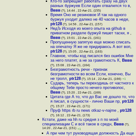
Кто-то запрещает работать сразу на двух
разных буржуев Если один отвалился то в
,
Вввв
(?), 14:44 , 22-Авг-21, (155)
Время Оно не резиновое И так на одного
буржуя уходит далеко не 40 часов в неде
,
ptr128
(?), 14:56 , 22-Авг-21, (157)
НедЪ Исходя из моего опыта на github в
приватном разделе буржуй пишет таски, я
,
Вввв
(?), 15:01 , 22-Авг-21, (161)
Пропущенную запятую еще можно списать
на опечатку Я же не придираюсь А вот воп
,
ptr128
(?), 15:05 , 22-Авг-21, (163)
Главное, чтобы код писался без ошибок Мне
за него платят, а не за грамотность К
,
Вввв
(?), 15:08 , 22-Авг-21, (164)
Безграмотность речи - признак
безграмотности во всем Если, конечно, Вы
не тролл
,
ptr128
(?), 15:14 , 22-Авг-21, (166)
+1
Сударь, теперь ты переходишь от частного к
общему Тебе просто нечего противопос
,
Вввв
(?), 15:20 , 22-Авг-21, (169)
Цитата где А то, что до Вас не дошло то, что
я писал, в сущности - лично Ваши пр
,
ptr128
(?), 15:27 , 22-Авг-21, (171)
Пруф https rb ru news otkaz-v-najme
,
ptr128
(?), 16:12 , 22-Авг-21, (173)
Кстати, даже на hh ru средня з п по моей
специализации С и всё такое в средн
,
Вввв
(?),
14:20 , 22-Авг-21, (151)
+1
А при чем тут руководящая должность Да еще