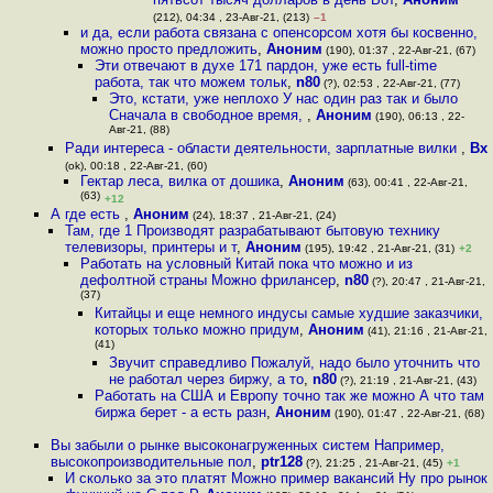
(212), 04:34 , 23-Авг-21, (213)
–1
и да, если работа связана с опенсорсом хотя бы косвенно,
можно просто предложить
,
Аноним
(190), 01:37 , 22-Авг-21, (67)
Эти отвечают в духе 171 пардон, уже есть full-time
работа, так что можем тольк
,
n80
(?), 02:53 , 22-Авг-21, (77)
Это, кстати, уже неплохо У нас один раз так и было
Сначала в свободное время,
,
Аноним
(190), 06:13 , 22-
Авг-21, (88)
Ради интереса - области деятельности, зарплатные вилки
,
Bx
(ok), 00:18 , 22-Авг-21, (60)
Гектар леса, вилка от дошика
,
Аноним
(63), 00:41 , 22-Авг-21,
(63)
+12
А где есть
,
Аноним
(24), 18:37 , 21-Авг-21, (24)
Там, где 1 Производят разрабатывают бытовую технику
телевизоры, принтеры и т
,
Аноним
(195), 19:42 , 21-Авг-21, (31)
+2
Работать на условный Китай пока что можно и из
дефолтной страны Можно фрилансер
,
n80
(?), 20:47 , 21-Авг-21,
(37)
Китайцы и еще немного индусы самые худшие заказчики,
которых только можно придум
,
Аноним
(41), 21:16 , 21-Авг-21,
(41)
Звучит справедливо Пожалуй, надо было уточнить что
не работал через биржу, а то
,
n80
(?), 21:19 , 21-Авг-21, (43)
Работать на США и Европу точно так же можно А что там
биржа берет - а есть разн
,
Аноним
(190), 01:47 , 22-Авг-21, (68)
Вы забыли о рынке высоконагруженных систем Например,
высокопроизводительные пол
,
ptr128
(?), 21:25 , 21-Авг-21, (45)
+1
И сколько за это платят Можно пример вакансий Ну про рынок