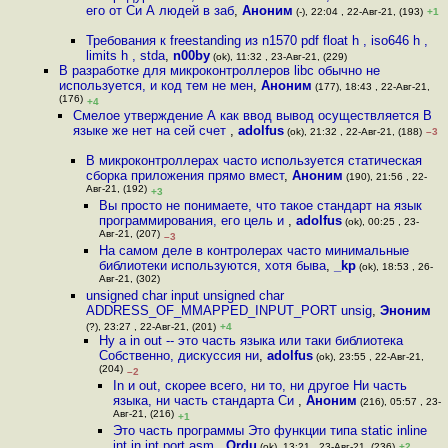
его от Си А людей в заб
,
Аноним
(-), 22:04 , 22-Авг-21, (193)
+1
Требования к freestanding из n1570 pdf float h , iso646 h ,
limits h , stda
,
n00by
(ok), 11:32 , 23-Авг-21, (229)
В разработке для микроконтроллеров libc обычно не
используется, и код тем не мен
,
Аноним
(177), 18:43 , 22-Авг-21,
(176)
+4
Смелое утверждение А как ввод вывод осуществляется В
языке же нет на сей счет
,
adolfus
(ok), 21:32 , 22-Авг-21, (188)
–3
В микроконтроллерах часто используется статическая
сборка приложения прямо вмест
,
Аноним
(190), 21:56 , 22-
Авг-21, (192)
+3
Вы просто не понимаете, что такое стандарт на язык
программирования, его цель и
,
adolfus
(ok), 00:25 , 23-
Авг-21, (207)
–3
На самом деле в контролерах часто минимальные
библиотеки используются, хотя быва
,
_kp
(ok), 18:53 , 26-
Авг-21, (302)
unsigned char input unsigned char
ADDRESS_OF_MMAPPED_INPUT_PORT unsig
,
Эноним
(?), 23:27 , 22-Авг-21, (201)
+4
Ну а in out -- это часть языка или таки библиотека
Собственно, дискуссия ни
,
adolfus
(ok), 23:55 , 22-Авг-21,
(204)
–2
In и out, скорее всего, ни то, ни другое Ни часть
языка, ни часть стандарта Си
,
Аноним
(216), 05:57 , 23-
Авг-21, (216)
+1
Это часть программы Это функции типа static inline
int in int port asm
,
Ordu
(ok), 13:21 , 23-Авг-21, (236)
+2