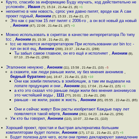
Круто, спасибо за информацию Буду изучать, код действительно не
усложнён
,
Иваня
(?), 15:24 , 21-Авг-21, (6)
+1
непонятно в чем новость, cproc уже давно пилят, вроде как А сам
проект годный
,
Аноним
(7), 15:33 , 21-Авг-21, (7)
Это как с растом 15 лет пилят с 2006-го , а он всё новый да новый
,
Аноним
(47), 22:06 , 21-Авг-21, (47)
+3
Можно использовать в скриптах в качестве интерпретатора По типу
tcc
,
Аноним
(9), 15:39 , 21-Авг-21, (8)
tcc не является интерпретатором При использовании usr bin tcc -
run он всё ещ
,
Аноним
(288), 23:37 , 24-Авг-21, (288)
Ты забыл самое главное, он его ещё и исполняет
,
Аноним
(9),
07:10 , 25-Авг-21, (290)
Эталонное ненужно
,
Аноним
(11), 15:58 , 21-Авг-21, (10)
–5
а скажите, как люди раньше жили, ну без мнения анонимов
,
бедный буратино
(ok), 16:47 , 21-Авг-21, (13)
+10
Они как зомби пялились в зомбоящик, а там им выдавали на
лопате продукцию и они
,
Аноним
(11), 17:04 , 21-Авг-21, (15)
+1
а кто это сказал что раньше люди жили без мнения анонимусов
это чистейшей воды
,
1111
(??), 20:01 , 21-Авг-21, (36)
раньше - не жили, разве ж жисть
,
Аноним
(85), 05:55 , 22-Авг-21, (85)
Они и сейчас живут Вон расты изобретают Каждые пару лет
появляется такой мёртв
,
Аноним
(261), 04:23 , 24-Авг-21, (259)
Уж кто бы говорил
,
Аноним
(110), 10:07 , 22-Авг-21, (110)
Хороший проект, простая и быстрая альтернатива большим
компиляторам будет полезн
,
Аноним
(17), 17:11 , 21-Авг-21, (17)
+5
Будет полезна для чего, если они прямо декларируют замедление