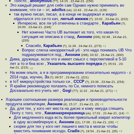
Толсто
,
anonymous
(??), 14:15 , 22-Авг-21, (150)
Это каждый решает для себя сам Однако нужно принимать во
внимание, что си -- эт
,
adolfus
(ok), 12:43 , 22-Авг-21, (128)
так вумно писал, писал, а в конце не выдержал и жидко
обделался это си-то кач
,
лютый жжжжж
(?), 10:02 , 23-Авг-21, (222)
Интересно, все ли уб отмечены в стандарте
,
Карабьян
(?),
20:00 , 23-Авг-21, (246)
Нет конечно Часто UB вытекает из того, что какая-то
ситуация не описана в станд
,
Аноним
(206), 02:48 , 24-Авг-21,
(255)
Спасибо
,
Карабьян
(?), 11:29 , 24-Авг-21, (273)
+1
Вопрос слегка некорректный уб - это надо понимать UB Что
подразумевается под
,
Аноним
(298), 03:32 , 26-Авг-21, (300)
Дима, дружище, если что и имеет смысл с перспективой в 5-10
лет а то и 6на всю
,
Указатель высшего порядка
(?), 05:01 , 23-
Авг-21, (215)
+3
На моем опыте, а я в программировании относительно недолго - с
2014 года, изучен
,
Зз
(?), 09:57 , 23-Авг-21, (221)
в IoT микроустройства только си
,
СССР
(?), 23:36 , 23-Авг-21, (254)
Я крайне рекомендую полазить по Си, немного пописать
Досканально его учить нет
,
Gogi
(??), 11:22 , 24-Авг-21, (271)
+1
Хорошее соотношение размера реализации и производительности
продукта компиляции
,
Аноним
(4), 15:17 , 21-Авг-21, (3)
+3
Да, для тех, у кого нет места на диске и кому некуда спешить
Понту с того, что
,
Какаянахренразница
(ok), 17:01 , 21-Авг-21, (14)
+5
Для медленного кода есть более прикольный изврат копилятор
в одну ассемблерную к
,
Аноним
(11), 17:06 , 21-Авг-21, (16)
+2
скорее для тех у кого нет лишнего места в мозгах чтобы
вместить понимание исходн
,
Cradle
(?), 19:54 , 21-Авг-21, (35)
+3