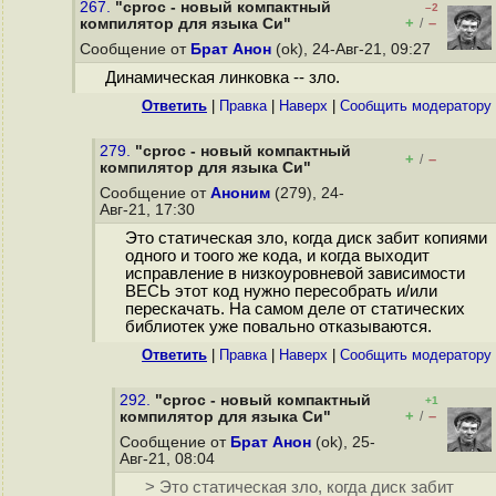
267.
"cproc - новый компактный
–2
+
–
компилятор для языка Си"
/
Сообщение от
Брат Анон
(ok), 24-Авг-21, 09:27
Динамическая линковка -- зло.
Ответить
|
Правка
|
Наверх
|
Cообщить модератору
279.
"cproc - новый компактный
+
–
/
компилятор для языка Си"
Сообщение от
Аноним
(279), 24-
Авг-21, 17:30
Это статическая зло, когда диск забит копиями
одного и тоого же кода, и когда выходит
исправление в низкоуровневой зависимости
ВЕСЬ этот код нужно пересобрать и/или
перескачать. На самом деле от статических
библиотек уже повально отказываются.
Ответить
|
Правка
|
Наверх
|
Cообщить модератору
292.
"cproc - новый компактный
+1
+
–
компилятор для языка Си"
/
Сообщение от
Брат Анон
(ok), 25-
Авг-21, 08:04
> Это статическая зло, когда диск забит