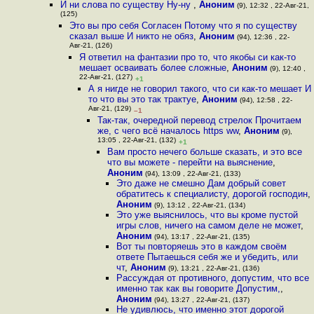
И ни слова по существу Ну-ну
,
Аноним
(9), 12:32 , 22-Авг-21,
(125)
Это вы про себя Согласен Потому что я по существу
сказал выше И никто не обяз
,
Аноним
(94), 12:36 , 22-
Авг-21, (126)
Я ответил на фантазии про то, что якобы си как-то
мешает осваивать более сложные
,
Аноним
(9), 12:40 ,
22-Авг-21, (127)
+1
А я нигде не говорил такого, что си как-то мешает И
то что вы это так трактуе
,
Аноним
(94), 12:58 , 22-
Авг-21, (129)
–1
Так-так, очередной перевод стрелок Прочитаем
же, с чего всё началось https ww
,
Аноним
(9),
13:05 , 22-Авг-21, (132)
+1
Вам просто нечего больше сказать, и это все
что вы можете - перейти на выяснение
,
Аноним
(94), 13:09 , 22-Авг-21, (133)
Это даже не смешно Дам добрый совет
обратитесь к специалисту, дорогой господин
,
Аноним
(9), 13:12 , 22-Авг-21, (134)
Это уже выяснилось, что вы кроме пустой
игры слов, ничего на самом деле не может
,
Аноним
(94), 13:17 , 22-Авг-21, (135)
Вот ты повторяешь это в каждом своём
ответе Пытаешься себя же и убедить, или
чт
,
Аноним
(9), 13:21 , 22-Авг-21, (136)
Рассуждая от противного, допустим, что все
именно так как вы говорите Допустим,
,
Аноним
(94), 13:27 , 22-Авг-21, (137)
Не удивлюсь, что именно этот дорогой