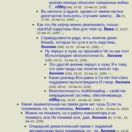
аноним некогда объяснял священные войны
C
,
n00by
(ok), 10:53 , 23-Авг-21, (228)
Вы неплохо угадали, однако от имени наглых
дилетантов пользуясь случаем замечу,
,
Зз
(?),
17:09 , 23-Авг-21, (240)
+1
Как это На setjmp можно реализовать только
stackfull коррутины Или для тебя тр
,
Вввв
(?), 13:57 ,
22-Авг-21, (146)
+1
Справедливости ради, есть понятие green
threads, которые по сути и есть корутины
,
Аноним
(190), 21:22 , 22-Авг-21, (186)
+1
Ну пёрнул в лужу ну признайся Чё ты как этот
Мультитрединг многопоточность
,
Аноним
(195), 22:12 , 22-Авг-21, (195)
Это другой аноним пернул в лужу Я к тому,
что грин-треды как понятие вносит тер
,
Аноним
(190), 23:10 , 22-Авг-21, (199)
+2
Какая разница Все равно в Си нет first-class
поддержки мультитрединга И говор
,
Аноним
(219), 08:10 , 23-Авг-21, (219)
Многопоточность multithreading -- свойство
операционной системы, обеспечивающе
,
n00by
(ok), 10:42 , 23-Авг-21, (226)
+1
Какая занимательная на самом деле нет чушь Если ты
понимаешь си, ты понимаеш
,
Аноним
(-), 12:44 , 23-Авг-21, (234)
Можно ли понимать си и работу компилятора и не
понимать асм Не понимая асм, даж
,
Аноним
(9), 17:06 , 23-
Авг-21, (239)
Очередной демагогический прием с подменой
аргументации было понимаешь си - по
,
Аноним
(-), 13:31 ,