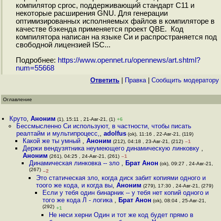
компилятор cproc, поддерживающий стандарт C11 и
некоторые расширения GNU. Для генерации
оптимизированных исполняемых файлов в компиляторе в
качестве бэкенда применяется проект QBE. Код
компилятора написан на языке Си и распространяется под
свободной лицензией ISC...
Подробнее:
https://www.opennet.ru/opennews/art.shtml?
num=55668
Ответить
|
Правка
|
Cообщить модератору
Оглавление
Круто
,
Аноним
(1), 15:11 , 21-Авг-21, (1)
+6
Бессмысленно Си используют, в частности, чтобы писать
реалтайм и мультипроцесс,
,
adolfus
(ok), 11:16 , 22-Авг-21, (119)
Какой же ты умный
,
Аноним
(212), 04:18 , 23-Авг-21, (212)
–1
Держи вендузятника неумеющего динамическую линковку
,
Аноним
(261), 04:25 , 24-Авг-21, (261)
–1
Динамическая линковка -- зло
,
Брат Анон
(ok), 09:27 , 24-Авг-21,
(267)
–2
Это статическая зло, когда диск забит копиями одного и
тоого же кода, и когда вы
,
Аноним
(279), 17:30 , 24-Авг-21, (279)
Если у тебя один бинарник -- у тебя нет копий одного и
того же кода Л - логика
,
Брат Анон
(ok), 08:04 , 25-Авг-21,
(292)
+1
Не неси херни Один и тот же код будет прямо в