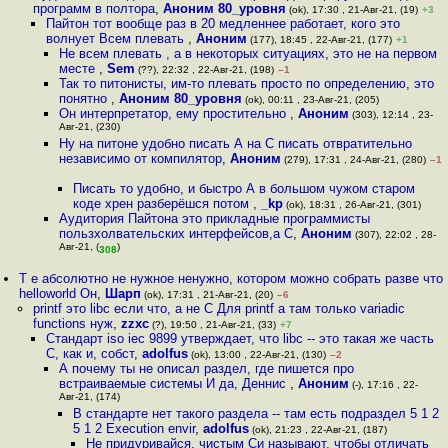
программ в полтора
,
Аноним 80_уровня
(ok), 17:30 , 21-Авг-21, (19)
+3
Пайтон тот вообще раз в 20 медленнее работает, кого это
волнует Всем плевать
,
Аноним
(177), 18:45 , 22-Авг-21, (177)
+1
Не всем плевать , а в некоторых ситуациях, это не на первом
месте
,
Sem
(??), 22:32 , 22-Авг-21, (198)
–1
Так то питонисты, им-то плевать просто по определению, это
понятно
,
Аноним 80_уровня
(ok), 00:11 , 23-Авг-21, (205)
Он интерпретатор, ему простительно
,
Аноним
(303), 12:14 , 23-
Авг-21, (230)
Ну на питоне удобно писать А на C писать отвратительно
независимо от компилятор
,
Аноним
(279), 17:31 , 24-Авг-21, (280)
–1
Писать то удобно, и быстро А в большом чужом старом
коде хрен разберёшся потом
,
_kp
(ok), 18:31 , 26-Авг-21, (301)
Аудитория Пайтона это прикладные программисты
пользхолвательских интерфейсов,а С
,
Аноним
(307), 22:02 , 28-
Авг-21, (
)
308
Т е абсолютно не нужное ненужно, котором можно собрать разве что
helloworld Он
,
Шарп
(ok), 17:31 , 21-Авг-21, (20)
–6
printf это libc если что, а не C Для printf а там только variadic
functions нуж
,
zzxc
(?), 19:50 , 21-Авг-21, (33)
+7
Стандарт iso iec 9899 утверждает, что libc -- это такая же часть
С, как и, собст
,
adolfus
(ok), 13:00 , 22-Авг-21, (130)
–2
А почему ты не описал раздел, где пишется про
встраиваемые системы И да, Деннис
,
Аноним
(-), 17:16 , 22-
Авг-21, (174)
В стандарте нет такого раздела -- там есть подраздел 5 1 2
5 1 2 Execution envir
,
adolfus
(ok), 21:23 , 22-Авг-21, (187)
Не придуривайся, чистым Си называют, чтобы отличать