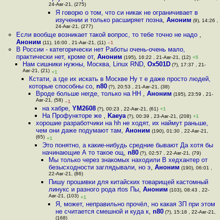
24-Авг-21, (275)
Я говорю о том, что си никак не ограничивает в
изучении и только расширяет позна
,
Аноним
(9), 14:26 ,
24-Авг-21, (277)
Если вообще возникает такой вопрос, то тебе точно не надо
,
Аноним
(11), 16:00 , 21-Авг-21, (11)
–1
В России - категорически нет Работы очень-очень мало,
практически нет, кроме от
,
Аноним
(195), 16:22 , 21-Авг-21, (12)
+5
Нам сишники нужны, Москва, Linux RND
,
Ox501D
(?), 17:37 , 21-
Авг-21, (21)
+1
Кстати, а где их искать в Москве Ну т е даже просто людей,
которые способны со
,
n80
(?), 20:53 , 21-Авг-21, (38)
Вроде больше негде, только на HH
,
Аноним
(195), 23:59 , 21-
Авг-21, (58)
–1
на хабре
,
YM2608
(?), 00:23 , 22-Авг-21, (61)
+1
На Профункторе же
,
Kaeya
(?), 00:39 , 23-Авг-21, (208)
+1
хорошие разработчики на hh не ходят, их наймут раньше,
чем они даже подумают там
,
Аноним
(190), 01:30 , 22-Авг-21,
(65)
+1
Это понятно, а какие-нибудь средние бывают Да хотя бы
начинающие А то такое ощ
,
n80
(?), 02:57 , 22-Авг-21, (79)
Мы только через знакомых находили В хедхантер от
безысходности заглядывали, но э
,
Аноним
(190), 06:01 ,
22-Авг-21, (86)
Пишу прошивки для китайских товарищей кастомный
линукс и разного рода rtos Пы
,
Аноним
(103), 08:43 , 22-
Авг-21, (103)
+1
Я, может, неправильно прочёл, но какая ЗП при этом
не считается смешной и куда к
,
n80
(?), 15:18 , 22-Авг-21,
(168)