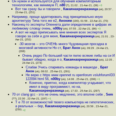
Он нужен и используется для обучения компиляторным
технологиям, как минимум П
,
n80
(?), 21:02 , 21-Авг-21, (39)
+3
Вот так сразу бы и говорили
,
Какаянахренразница
(ok), 20:57 ,
23-Авг-21, (251)
Например, проще адаптировать под принципиально иную
архитектуру Типа того же e2
,
Аноним
(190), 01:56 , 22-Авг-21, (70)
Наконец-то эксперты Опеннета дали определение в цифрах их
любимому словцу очень
,
n00by
(ok), 07:55 , 22-Авг-21, (96)
+3
А вот не надо приписывать мне мнения всех экспертов Я
говорю за себя и для меня
,
Какаянахренразница
(ok), 21:01 , 23-
Авг-21, (252)
-30 мозгов -- это ОЧЕНЬ много Чудовищная просадка в
мозговой активности Но ст
,
Брат Анон
(ok), 09:29 , 24-Авг-21,
(268)
Очень редко По большей части пилю всякие либы на си И
бывает обидно, когда я о
,
Какаянахренразница
(ok), 12:35 ,
24-Авг-21, (274)
Слабак Учись спаривать команды в машкоде
,
Брат
Анон
(ok), 08:02 , 25-Авг-21, (291)
Не верю с https www opennet ru openforum vsluhforumID3
122094 html 56
,
n00by
(ok), 14:08 , 25-Авг-21, (296)
+1
Конечно, приятно, когда компилятор угадывает, что
имел в виду программист, но на
,
Какаянахренразница
(ok), 17:33 , 25-Авг-21, (297)
70 от clang gcc - это не очень медленно, это вполне себе
,
Sem
(??), 22:30 , 22-Авг-21, (197)
+1
Т е 70 от возможностей твоего компьютера не гипотетических,
а реальных -- бер
,
Какаянахренразница
(ok), 20:56 , 23-Авг-21,
(250)
+2