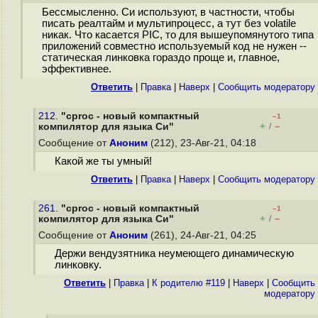
Бессмысленно. Си используют, в частности, чтобы
писать реалтайм и мультипроцесс, а тут без volatile
никак. Что касается PIC, то для вышеупомянутого типа
приложений совместно используемый код не нужен --
статическая линковка гораздо проще и, главное,
эффективнее.
Ответить
|
Правка
|
Наверх
|
Cообщить модератору
212.
"cproc - новый компактный
–1
+
–
компилятор для языка Си"
/
Сообщение от
Аноним
(212), 23-Авг-21, 04:18
Какой же ты умный!
Ответить
|
Правка
|
Наверх
|
Cообщить модератору
261.
"cproc - новый компактный
–1
+
–
компилятор для языка Си"
/
Сообщение от
Аноним
(261), 24-Авг-21, 04:25
Держи вендузятника неумеющего динамическую
линковку.
Ответить
|
Правка
|
К родителю #119
|
Наверх
|
Cообщить
модератору