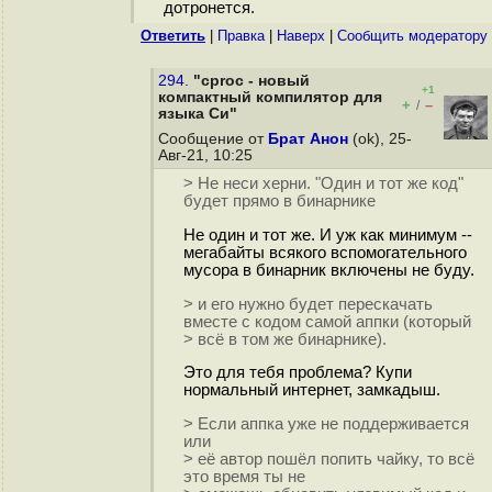
дотронется.
Ответить
|
Правка
|
Наверх
|
Cообщить модератору
294.
"cproc - новый
+1
компактный компилятор для
+
–
/
языка Си"
Сообщение от
Брат Анон
(ok), 25-
Авг-21, 10:25
> Не неси херни. "Один и тот же код"
будет прямо в бинарнике
Не один и тот же. И уж как минимум --
мегабайты всякого вспомогательного
мусора в бинарник включены не буду.
> и его нужно будет перескачать
вместе с кодом самой аппки (который
> всё в том же бинарнике).
Это для тебя проблема? Купи
нормальный интернет, замкадыш.
> Если аппка уже не поддерживается
или
> её автор пошёл попить чайку, то всё
это время ты не