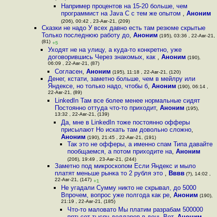
Например процентов на 15-20 больше, чем
программист на Java C с тем же опытом
,
Аноним
(206), 00:42 , 23-Авг-21, (209)
Сказки не надо У всех давно есть там резюме скрытые
Только последнюю работу до
,
Аноним
(195), 03:36 , 22-Авг-21,
(81)
+5
Уходят не на улицу, а куда-то конкретно, уже
договорившись Через знакомых, как
,
Аноним
(190),
06:09 , 22-Авг-21, (87)
Согласен
,
Аноним
(195), 11:18 , 22-Авг-21, (120)
Денег, кстати, заметно больше, чем в мейлру или
Яндексе, но только надо, чтобы б
,
Аноним
(190), 06:14 ,
22-Авг-21, (89)
LinkedIn Там все более менее нормальные сидят
Постоянно оттуда что-то приходит
,
Аноним
(195),
13:32 , 22-Авг-21, (139)
Да, мне в LinkedIn тоже постоянно офферы
присылают Но искать там довольно сложно
,
Аноним
(190), 21:45 , 22-Авг-21, (191)
Так это не офферы, а именно спам Типа давайте
пообщаемся, а потом приходите на
,
Аноним
(206), 19:49 , 23-Авг-21, (244)
Заметно под микроскопом Если Яндекс и мыло
платят меньше рынка то 2 рубля это
,
Вввв
(?), 14:02 ,
22-Авг-21, (147)
+1
Не угадали Сумму никто не скрывал, до 5000
Впрочем, вопрос уже полгода как ре
,
Аноним
(190),
21:19 , 22-Авг-21, (185)
Что-то маловато Мы платим разрабам 500000
пятьсот тысяч долларов в день Вот
,
Аноним