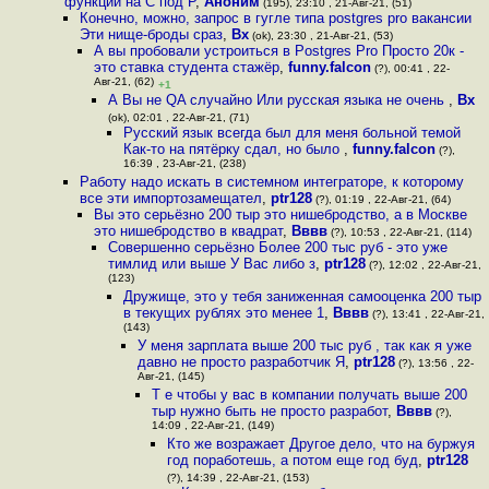
функций на С под P
,
Аноним
(195), 23:10 , 21-Авг-21, (51)
Конечно, можно, запрос в гугле типа postgres pro вакансии
Эти нище-броды сраз
,
Bx
(ok), 23:30 , 21-Авг-21, (53)
А вы пробовали устроиться в Postgres Pro Просто 20к -
это ставка студента стажёр
,
funny.falcon
(?), 00:41 , 22-
Авг-21, (62)
+1
А Вы не QA случайно Или русская языка не очень
,
Bx
(ok), 02:01 , 22-Авг-21, (71)
Русский язык всегда был для меня больной темой
Как-то на пятёрку сдал, но было
,
funny.falcon
(?),
16:39 , 23-Авг-21, (238)
Работу надо искать в системном интеграторе, к которому
все эти импортозамещател
,
ptr128
(?), 01:19 , 22-Авг-21, (64)
Вы это серьёзно 200 тыр это нишебродство, а в Москве
это нишебродство в квадрат
,
Вввв
(?), 10:53 , 22-Авг-21, (114)
Совершенно серьёзно Более 200 тыс руб - это уже
тимлид или выше У Вас либо з
,
ptr128
(?), 12:02 , 22-Авг-21,
(123)
Дружище, это у тебя заниженная самооценка 200 тыр
в текущих рублях это менее 1
,
Вввв
(?), 13:41 , 22-Авг-21,
(143)
У меня зарплата выше 200 тыс руб , так как я уже
давно не просто разработчик Я
,
ptr128
(?), 13:56 , 22-
Авг-21, (145)
Т е чтобы у вас в компании получать выше 200
тыр нужно быть не просто разработ
,
Вввв
(?),
14:09 , 22-Авг-21, (149)
Кто же возражает Другое дело, что на буржуя
год поработешь, а потом еще год буд
,
ptr128
(?), 14:39 , 22-Авг-21, (153)