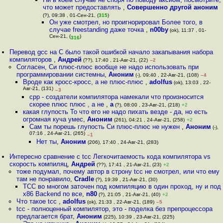
что может предоставлять
,
Совершенно другой аноним
(?), 09:38 , 01-Сен-21, (
315
)
Он уже смотрел, но проигнорировал Более того, в
случае freestanding даже точка
,
n00by
(ok), 11:37 , 01-
Сен-21, (
)
316
Перевод gcc на C было такой ошибкой начало закапывания набора
компиляторов
,
Андрей
(??), 17:40 , 21-Авг-21, (22)
–2
Согласен, Си плюс-плюс вообще не надо использовать при
программировании системны
,
Аноним
(-), 09:40 , 22-Авг-21, (108)
–4
Вроде как кросс-кросс, а не плюс-плюс
,
adolfus
(ok), 13:03 , 22-
Авг-21, (131)
–3
cpp - создатели компилятора намекали что произносится
скорее плюс плюс , а не
,
а
(?), 08:00 , 23-Авг-21, (218)
+2
какая глупость То что его не надо пихать везде - да, но есть
огромная куча умес
,
Аноним
(261), 04:21 , 24-Авг-21, (258)
+2
Сам ты порешь глупость Си плюс-плюс не нужен
,
Аноним
(-),
07:16 , 24-Авг-21, (265)
–1
Нет ты
,
Аноним
(206), 17:40 , 24-Авг-21, (283)
Интересно сравнение с tcc Легкочитаемость кода компилятора vs
скорость компиляц
,
Андрей
(??), 17:41 , 21-Авг-21, (23)
+2
тоже подумал, почему автор в строну tcc не смотрел, или что ему
там не понравило
,
Cradle
(?), 19:39 , 21-Авг-21, (30)
ТСС во многом заточен под компиляцию в один проход, ну и под
x86 Backend по все
,
n80
(?), 21:05 , 21-Авг-21, (40)
+2
Что такое tcc
,
adolfus
(ok), 21:33 , 22-Авг-21, (189)
–5
tcc - полноценный компилятор, это - поделка без препроцессора
предлагается брат
,
Аноним
(225), 10:39 , 23-Авг-21, (225)