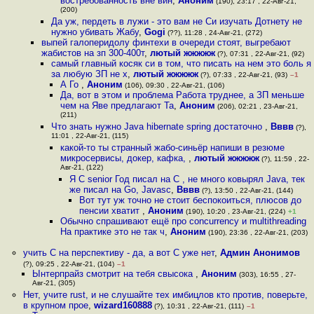
востребованность вне вин
,
Аноним
(190), 23:17 , 22-Авг-21,
(200)
Да уж, пердеть в лужи - это вам не Си изучать Дотнету не
нужно убивать Жабу
,
Gogi
(??), 11:28 , 24-Авг-21, (272)
выпей галоперидолу финтехи в очереди стоят, выгребают
жабистов на зп 300-400т
,
лютый жжжжж
(?), 07:31 , 22-Авг-21, (92)
самый главный косяк си в том, что писать на нем это боль я
за любую ЗП не х
,
лютый жжжжж
(?), 07:33 , 22-Авг-21, (93)
–1
А Го
,
Аноним
(106), 09:30 , 22-Авг-21, (106)
Да, вот в этом и проблема Работа труднее, а ЗП меньше
чем на Яве предлагают Та
,
Аноним
(206), 02:21 , 23-Авг-21,
(211)
Что знать нужно Java hibernate spring достаточно
,
Вввв
(?),
11:01 , 22-Авг-21, (115)
какой-то ты странный жабо-синьёр напиши в резюме
микросервисы, докер, кафка,
,
лютый жжжжж
(?), 11:59 , 22-
Авг-21, (122)
Я C senior Год писал на C , не много ковырял Java, тек
же писал на Go, Javasc
,
Вввв
(?), 13:50 , 22-Авг-21, (144)
Вот тут уж точно не стоит беспокоиться, плюсов до
пенсии хватит
,
Аноним
(190), 10:20 , 23-Авг-21, (224)
+1
Обычно спрашивают ещё про concurrency и multithreading
На практике это не так ч
,
Аноним
(190), 23:36 , 22-Авг-21, (203)
учить С на перспективу - да, а вот С уже нет
,
Админ Анонимов
(?), 09:25 , 22-Авг-21, (104)
–1
Ынтерпрайз смотрит на тебя свысока
,
Аноним
(303), 16:55 , 27-
Авг-21, (305)
Нет, учите rust, и не слушайте тех имбицлов кто против, поверьте,
в крупном прое
,
wizard160888
(?), 10:31 , 22-Авг-21, (111)
–1