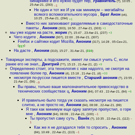
бинарнике и его нужно будет пер
,
Уравнитель
(?), 10:05 ,
25-Авг-21, (293)
–1
Не один и тот же И уж как минимум -- мегабайты
всякого вспомогательного мусора
,
Брат Анон
(ok),
10:25 , 25-Авг-21, (294)
+1
Вместо них запихивают разделяемые в самодостаточные
пакеты
,
Аноним
(303), 16:50 , 27-Авг-21, (303)
+1
мы уже кодим на расте
,
жорик
(?), 15:47 , 23-Авг-21, (237)
+3
Чего кодите
,
Аноним
(307), 22:00 , 28-Авг-21, (307)
Firefox и сайтики кодит Mozilla
,
Аноним
(317), 14:28 , 05-Сен-21,
(
)
317
На дасте
,
Аноним
(310), 15:27 , 31-Авг-21, (
310
)
Товарищи эксперты, а подскажите, имеет ли смысл учить С, если
ранее его не знал,
,
Дмитрий
(??), 15:15 , 21-Авг-21, (2)
+9
Определенно стоит, эта технология с нам надолго, не смотря на
появление более пр
,
Аноним
(4), 15:18 , 21-Авг-21, (4)
+33
несмотря по-русски пишется вместе
,
Старший аноним
(?), 23:55 ,
21-Авг-21, (56)
–9
Вы правы, только ваше малозначительное превосходство в
технических сообществах ц
,
Аноним
(94), 07:43 , 22-Авг-21, (94)
+6
И правильно было тогда уж сказать несмотря на пишется
слитно, а не просто не
,
Аноним
(94), 08:08 , 22-Авг-21, (99)
Я таки как минимум еще одну запятую пропустил, о горе
мне
,
Аноним
(94), 08:09 , 22-Авг-21, (100)
–1
Ты пропустил саму суть
,
Ванёк
(?), 10:35 , 22-Авг-21, (112)
–
1
Как же я не догадался тебя то спросить
,
Аноним
(94), 10:49 , 22-Авг-21, (113)
–1