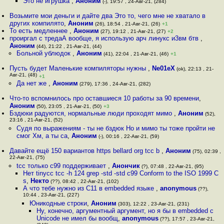
Это не игрушка
,
Аноним
(-), 19:57 , 24-Авг-21, (284)
Возьмите мои деньги и дайте два Это то, чего мне не хватало в
других компилято
,
Аноним
(26), 18:54 , 21-Авг-21, (26)
+1
То есть медленнее
,
Аноним
(27), 19:12 , 21-Авг-21, (27)
+2
проиргал с тредаА вообще, я использую арч линукс и3вм бтв
,
Аноним
(44), 21:22 , 21-Авг-21, (44)
Больной yблюдок
,
Аноним
(41), 22:04 , 21-Авг-21, (46)
+1
Пусть будет Маленькие компиляторы нужны
,
Ne01eX
(ok), 22:13 , 21-
Авг-21, (48)
+1
Да нет же
,
Аноним
(279), 17:36 , 24-Авг-21, (282)
Что-то вспомнилось про оставшиеся 10 работы за 90 времени
,
Аноним
(50), 23:05 , 21-Авг-21, (50)
+3
Бздюки радуются, нормальные люди проходят мимо
,
Аноним
(52),
23:16 , 21-Авг-21, (52)
Судя по выражениям - ты не бздюк Но и мимо ты тоже пройти не
смог Хм, а ты са
,
Аноним
(-), 00:16 , 22-Авг-21, (59)
Давайте ещё 150 вариантов https bellard org tcc b
,
Аноним
(75), 02:39 ,
22-Авг-21, (75)
tcc только c99 поддерживает
,
Анончик
(?), 07:48 , 22-Авг-21, (95)
Нет tinycc tcc -h 124 grep -std -std c99 Conform to the ISO 1999 C
s
,
Некто
(??), 08:42 , 22-Авг-21, (102)
А что тебе нужно из C11 в embedded языке
,
anonymous
(??),
10:44 , 23-Авг-21, (227)
Юникодные строки
,
Аноним
(303), 12:22 , 23-Авг-21, (231)
Ну, конечно, аргументный аргумент, но я бы в embedded с
Unicode не имел бы вообщ
,
anonymous
(??), 17:57 , 23-Авг-21,