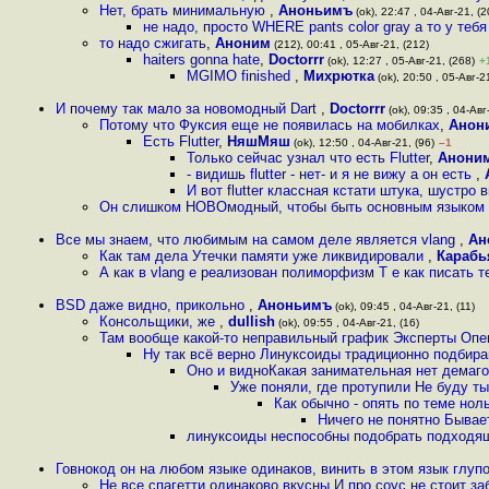
Нет, брать минимальную
,
Аноньимъ
(ok), 22:47 , 04-Авг-21, (2
не надо, просто WHERE pants color gray а то у теб
то надо сжигать
,
Аноним
(212), 00:41 , 05-Авг-21, (212)
haiters gonna hate
,
Doctorrr
(ok), 12:27 , 05-Авг-21, (268)
+
MGIMO finished
,
Михрютка
(ok), 20:50 , 05-Авг-2
И почему так мало за новомодный Dart
,
Doctorrr
(ok), 09:35 , 04-Авг-
Потому что Фуксия еще не появилась на мобилках
,
Анон
Есть Flutter
,
НяшМяш
(ok), 12:50 , 04-Авг-21, (96)
–1
Только сейчас узнал что есть Flutter
,
Анони
- видишь flutter - нет- и я не вижу а он есть
,
И вот flutter классная кстати штука, шустро
Он слишком НОВОмодный, чтобы быть основным языком у
Все мы знаем, что любимым на самом деле является vlang
,
Ан
Как там дела Утечки памяти уже ликвидировали
,
Карабь
А как в vlang е реализован полиморфизм Т е как писать
BSD даже видно, прикольно
,
Аноньимъ
(ok), 09:45 , 04-Авг-21, (11)
Консольщики, же
,
dullish
(ok), 09:55 , 04-Авг-21, (16)
Там вообще какой-то неправильный график Эксперты Опен
Ну так всё верно Линуксоиды традиционно подбир
Оно и видноКакая занимательная нет демаго
Уже поняли, где протупили Не буду т
Как обычно - опять по теме нол
Ничего не понятно Бывает
линуксоиды неспособны подобрать подходящи
Говнокод он на любом языке одинаков, винить в этом язык глупо
Не все спагетти одинаково вкусны И про соус не стоит з