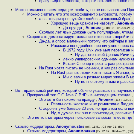
сразу видно человека, который остался в эпохе etc in
Можно пламенно всем сердцем любить, но не пользоваться Про
Можно считать что это коэффициент хайповости, потому
а вы товарищ не путайте любовь и законный брак
,
Хорошую вещь браком не назовут
,
Аноньи
Да ерунда
,
Аноним
(-), 08:03 , 05-Авг-21, 
Сколько лет язык должен быть популярным, чтобы
Скорее это демонстрирует желание готовность перейти на
Да-да, а спрос маленький потому что хейтеры и заг
Расскажи поподробнее про нинужно-спрос на
В 1972 году Unix уже был переписан на
Ну да, кто такой Деннис Ричи с
лёхко универовским одминам нужно б
Кстати C попер в рост с распростране
На Rust хотят писать не новички, а как раз опытн
На Rust разные люди хотят писать Я знаю, 
Мы с вами в разных мирах живём В м
Ну вот по этому я вам и расска
Вот, правильный рейтинг, который обычно указывают в научных 
Прекрасный топ C C Java C PHP - в нисходящем тренде
,
Это хотя бы похоже на правду
,
Аноним
(116), 13:02 ,
Реальность жестока и не романтична Людям
C хоронят уже больше 20 лет, но при этом если в
Ну, я думаю так оно и происходит, развитие
Это не тот, который через поисковые запросы То есть где
Скрыто модератором
,
Anonymoustus
(ok), 11:51 , 04-Авг-21, (80)
Скрыто модератором
,
Анонимочкин
(?), 12:07 , 04-Авг-21, (88)