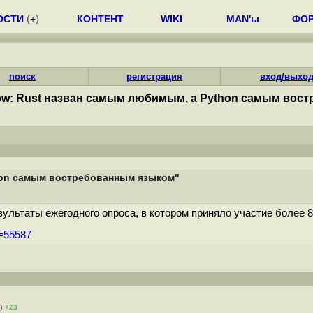
ОСТИ
(
+
)
КОНТЕНТ
WIKI
MAN'ы
ФО
поиск
регистрация
вход/выхо
low: Rust назван самым любимым, а Python самым вос
thon самым востребованным языком"
ультаты ежегодного опроса, в котором приняло участие более 8
m=55587
)
+23