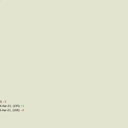
8)
–3
04-Авг-21, (155)
+1
4-Авг-21, (168)
–4