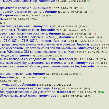
it dsystemctl stop liking
,
Anonnnym
(?), 11:16 , 04-Авг-21, (51)
+6
граммистки совсем в
,
Аноним
(33), 10:37 , 04-Авг-21, (33)
+3
 что любить можно то чем ты
,
Аноним
(1), 10:40 , 04-Авг-21, (38)
+3
Михрютка
(ok), 10:48 , 04-Авг-21, (42)
+4
мъ
(ok), 22:50 , 04-Авг-21, (204)
(227)
 это был уже не хайп
,
anonymous
(??), 11:49 , 05-Авг-21, (254)
+1
 этот язык Просто пока сп
,
freecoder
(?), 11:42 , 04-Авг-21, (72)
–1
овор, а не потому что раст нену
,
Аноним
(1), 12:05 , 04-Авг-21, (86)
–5
 сишку в 1976-1980, плюсы в 1985-90,
,
Аноним
(-), 12:17 , 04-Авг-21, (91)
 171 С 187 с 171 B 187 А что таког
,
Аноним
(1), 13:42 , 04-Авг-21, (112)
–5
упротив цельного анонимного опеннетного оналите
,
Аноним
(-), 14:13 , 04-Ав
ыло обеспечить школоте учиться при минимальных
,
Михрютка
(ok), 17:26 ,
нием Windows и GUI которое обьектно чуть м
,
Хан
(?), 23:17 , 05-Авг-21, (291)
ые люди
,
anonymous
(??), 11:50 , 05-Авг-21, (255)
так как проводил собеседования Но вы
,
freecoder
(?), 12:01 , 05-Авг-21, (263)
оём мире ищут фундаментальные скиллы, а не оп
,
anonymous
(??), 11:03 ,
зываю, как реально обстоят дела с вакансиями на Ru
,
freecoder
(?), 12:56 ,
статьях и презентаци
,
Аноним
(32), 10:56 , 04-Авг-21, (45)
+3
freecoder
(?), 11:48 , 04-Авг-21, (77)
+1
 04-Авг-21, (99)
+4
 нужна мечта
,
Аноньимъ
(ok), 22:52 , 04-Авг-21, (205)
ыходит новая модная нетормозяща
,
Хан
(?), 03:29 , 06-Авг-21, (296)
 Все будет переписано Да уже этот пр
,
freecoder
(?), 13:03 , 07-Авг-21, (
333
)
 30 лет написанной литер
,
anonymous
(??), 11:54 , 05-Авг-21, (257)