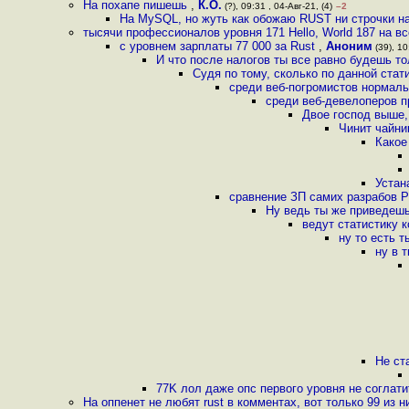
На похапе пишешь
,
К.О.
(?), 09:31 , 04-Авг-21, (4)
–2
На MySQL, но жуть как обожаю RUST ни строчки н
тысячи профессионалов уровня 171 Hello, World 187 на в
с уровнем зарплаты 77 000 за Rust
,
Аноним
(39), 10
И что после налогов ты все равно будешь то
Судя по тому, сколько по данной ста
среди веб-погромистов нормал
среди веб-девелоперов 
Двое господ выше
Чинит чайни
Какое
Устан
сравнение ЗП самих разрабов Р
Ну ведь ты же приведешь
ведут статистику 
ну то есть 
ну в 
Не ст
77K лол даже опс первого уровня не соглатит
На оппенет не любят rust в комментах, вот только 99 из н