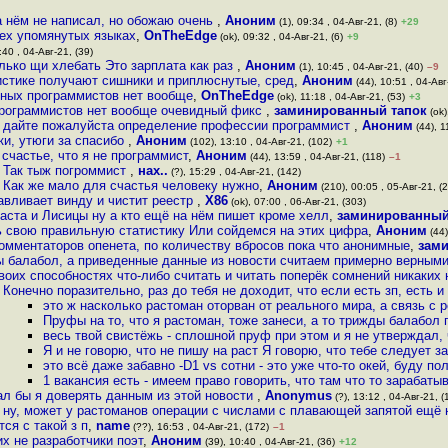
а нём не написал, но обожаю очень
,
Аноним
(1), 09:34 , 04-Авг-21, (8)
+29
сех упомянутых языках
,
OnTheEdge
(ok), 09:32 , 04-Авг-21, (6)
+9
:40 , 04-Авг-21, (39)
лько щи хлебать Это зарплата как раз
,
Аноним
(1), 10:45 , 04-Авг-21, (40)
–9
тистике получают сишники и приплюснутые, сред
,
Аноним
(44), 10:51 , 04-Авг
ьных программистов нет вообще
,
OnTheEdge
(ok), 11:18 , 04-Авг-21, (53)
+3
программистов нет вообще очевидный фикс
,
заминированный тапок
(ok)
, дайте пожалуйста определение профессии программист
,
Аноним
(44), 1
ки, утюги за спасибо
,
Аноним
(102), 13:10 , 04-Авг-21, (102)
+1
 счастье, что я не программист
,
Аноним
(44), 13:59 , 04-Авг-21, (118)
–1
Так тыж погроммист
,
нах..
(?), 15:29 , 04-Авг-21, (142)
Как же мало для счастья человеку нужно
,
Аноним
(210), 00:05 , 05-Авг-21, (
авливает винду и чистит реестр
,
X86
(ok), 07:00 , 06-Авг-21, (303)
аста и Лисицы ну а кто ещё на нём пишет кроме хелл
,
заминированный
 свою правильную статистику Или сойдемся на этих цифра
,
Аноним
(44)
комментаторов опенета, по количеству вбросов пока что анонимные
,
зам
ты балабол, а приведенные данные из новости считаем примерно верным
твоих способностях что-либо считать и читать поперёк сомнений никаких 
Конечно поразительно, раз до тебя не доходит, что если есть зп, есть и
это ж насколько растоман оторван от реального мира, а связь с
Пруфы на то, что я растоман, тоже занеси, а то трижды балабол
весь твой свистёжь - сплошной пруф при этом и я не утверждал,
Я и не говорю, что не пишу на раст Я говорю, что тебе следует 
это всё даже забавно -D1 vs сотни - это уже что-то окей, буду по
1 вакансия есть - имеем право говорить, что там что то зарабат
ал бы я доверять данным из этой новости
,
Anonymus
(?), 13:12 , 04-Авг-21, (
ну, может у растоманов операции с числами с плавающей запятой ещё 
ся с такой з п
,
name
(??), 16:53 , 04-Авг-21, (172)
–1
их не разработчики поэт
,
Аноним
(39), 10:40 , 04-Авг-21, (36)
+12