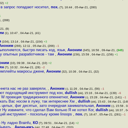
02)
+2
я в запрос попадают носител
,
пох.
(?), 16:44 , 05-Авг-21, (280)
1
1, (288)
21, (9)
им
(1), 10:47 , 04-Авг-21, (41)
м
(104), 13:14 , 04-Авг-21, (104)
+3
Аноним
(266), 12:11 , 05-Авг-21, (266)
–1
 выполняется, быстро писать код, язык
,
Аноним
(345), 16:56 , 09-Авг-21, (
345
)
 опытных разработчиков - там
,
Аноним
(156), 15:59 , 04-Авг-21, (156)
+1
оним
(10), 09:38 , 04-Авг-21, (10)
+2
ян
(?), 10:32 , 04-Авг-21, (28)
–2
 темплейты макросы джене
,
Аноним
(32), 10:36 , 04-Авг-21, (32)
нета нас не раз заверяли,
,
Аноним
(-), 11:26 , 04-Авг-21, (56)
–1
ают подходящий инструмент под кон
,
dullish
(ok), 15:16 , 04-Авг-21, (139)
–6
 W проекция традиционного опеннетног
,
Аноним
(-), 15:28 , 04-Авг-21, (141)
–1
ыкать Вас носом в лужу, так интереснее Хм
,
dullish
(ok), 15:43 , 04-Авг-21, (14
ь целых, фиг десятых, зато очередная занимательная
,
Аноним
(-), 15:58 , 
 Ну извините, что сделал Вам больно Я не хотел Ког
,
dullish
(ok), 16:37 , 0
й инструмент - поскольку кроме linoops
,
пох.
(?), 16:47 , 05-Авг-21, (281)
–1
 Ну ладно Brainfu
,
КО
(?), 09:51 , 04-Авг-21, (14)
+2
абывать
,
Аноньимъ
(ok), 22:48 , 04-Авг-21, (203)