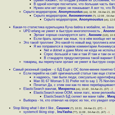
Время покажет, по плодам узнаем их Вспомним, чт
В одной конторе посчитали, что большая часть баг
Нужен или нет опрос не показывает А вот то, что 
Скрыто модератором
,
Anonymoustus
(ok), 11:58 , 04-Авг-21, (8
Скрыто модератором
,
Анонимочкин
(?), 12:06 , 04-Авг
Скрыто модератором
,
Anonymoustus
(ok), 12:0
Какая-то статистика курильщика Куча бабла в мобайле, но Java 
UPD erlang не умеет в быструю многопоточность
,
Anonn
Эрланг хорошо скалируется зато
,
Аноним
(116), 10:3
Если брать эрланг как язык, то в нём вообще нет 
Это такой троллинг Это какой-то новый вид троллинга ил
Я же поправился в первом комментарии Анонимуса
Net и dotnet и даже Mono ни когда не испол
Спрос большой и там и там И там и там он
В стандарте предусмотренна такой вариант 
товарищ, вы перепутали эрланг не умеет в быструю скор
Самый резонный график - с БД Ещё с ОС более-менее понятно О
Если перейти на сайт оригинальной статьи там еще стати
я надеюсь, там были люди, сексуально идентифиц
Man 91 67 Woman 5 31 Prefer not to say 1 75 Non-bina
Почитал Да, с этим они как-то явно перебарщиваю
ElasticSearch ванлав
,
Михрютка
(ok), 10:40 , 04-Авг-21, (37)
–2
ElasticSearch мэни ООМ, мэни лагс, мэни релокей
ElasticSearch БД селект ми мани тайм
,
Мих
Выборка - те, кто отвечал на опрос из тех, кто увидел опр
Stop liking what I don t like
,
Сишник
(?), 10:31 , 04-Авг-21, (27)
–1
systemctl liking stop
,
InuYasha
(??), 11:08 , 04-Авг-21, (47)
–1