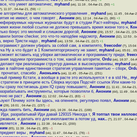
 все, что умеет автоматичес
,
myhand
(ok), 11:16 , 04-Авг-21, (50)
+1
), 11:37 , 04-Авг-21, (59)
+2
вые алгоритмы для автоматического управления
,
myhand
(ok), 11:45 , 04-Авг-2
нятия не имеют, о чем говорят
,
Аноним
(90), 12:14 , 04-Авг-21, (90)
+3
реферируемых научных журналах будут в студии Раст-хейтеры
,
myhand
время жизни любой ссылки не должно превышать время жизни того н
,
Ко
ько бонус это мелкий и слишком дорогой
,
Аноним
(29), 15:57 , 04-Авг-21, (15
вили borrow checker, это что-то наподбее надсмотр
,
Аноним
(32), 12:53 , 0
а, верно Трясти надо
,
myhand
(ok), 13:59 , 04-Авг-21, (117)
+1
рограммист должен убирать за собой сам, а компилято
,
freecoder
(?), 15:04
ка Ну а что будет в 1 Компиляторгрязноту не замет
,
myhand
(ok), 05:01 , 05
 сможет вставить код уборки автоматически и программисту приде
,
freec
ания задумки программиста о том, какой из алгоритм
,
Ordu
(ok), 16:37 , 04-А
че делают при реализации структур данных в высокоуровневы
,
myhand
(ok)
аю в пайтоне единственная стратегия управления памятью -- сборк
,
Ord
 прочитал, спасибо
,
Аноньимъ
(ok), 11:45 , 05-Авг-21, (251)
ный пример Кстати, а вообще в расте это используется т е в std Не,
,
my
 стратегии в принципе есть Сборка мусора Подсчёт ссылок Или какие-то 
 ты сразу постигаешь дзен IQ сразу повышаетс
,
Аноним
(1), 11:41 , 04-Авг-21,
разрабатывать инструменты, которые позволяли б
,
Аноним
(44), 11:49 , 04-А
очно не раст
,
Аноним
(1), 12:02 , 04-Авг-21, (83)
–1
ьзуют Почему хотя бы здесь, на опеннете, регулярно появл
,
Аноним
(44),
м
(29), 16:01 , 04-Авг-21, (157)
–2
ужда память бить
,
Аноним
(44), 16:26 , 04-Авг-21, (166)
 Иди, разрабатывай Иди давай 129315 Никогда т
,
Я топтал твои хелло
 ржавым, и делать его для инопланетян а потом уд
,
нах..
(?), 21:07 , 04-Авг-2
удивляется
,
Аноним
(-), 22:38 , 04-Авг-21, (200)
ним
(65), 11:39 , 04-Авг-21, (65)
–1
и предмет веры
,
myhand
(ok), 11:47 , 04-Авг-21, (76)
–1