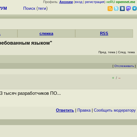
Профиль:
Аноним
(
вход
|
регистрация
)
неRU
opennet.me
РУМ
Поиск
(
теги
)
д
слежка
RSS
требованным языком"
Пред. тема
|
След. тема
[
Отслеживать
]
+
–
/
3 тысяч разработчиков ПО...
Ответить
|
Правка
|
Cообщить модератору