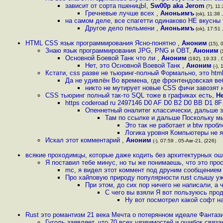
зависит от сорта пшеницЫ
,
Sw00p aka Jerom
(?), 11:
Гречневые лучше всех
,
Аноньимъ
(ok), 11:38 
на самом деле, все спагетти одинаково НЕ вкусны 
Другое дело пельмени
,
Аноньимъ
(ok), 17:51 
HTML CSS язык программирования Ясно-понятно
,
Аноним
(15), 
Знаю язык программирования JPG, PNG и OBT
,
Аноним
(
Основной Боевой Танк что ли
,
Аноним
(192), 19:33 , 
Нет, это Основной Воевой Танк
,
Аноним
(-), 
Кстати, css разве не тьюринг-полный Формально, это htm
Да не удивлён Во времена, где фронтендовская веб
никто не мутирует новые CSS фичи завозят н
CSS тьюринг полный так-то SQL тоже в графиках есть
,
Н
https coderoad ru 2497146 D0 AF D0 B2 D0 BB D1 8F
Опеннетный оналитег классически, дальше 
Там по ссылке и дальше Поскольку мы
Это так не работает и btw проб
Логика уровня Компьютеры не я
Искал этот комментарий
,
Аноним
(-), 07:59 , 05-Авг-21, (226)
всякие проходимцы, которые даже кодить без архитектурных ош
Я поставил тебе минус, но ты же понимаешь, что это про
mc, я видел этот коммент под друним сообщением
Про хайповую природу популярности rust слышу уже
При этом, до сих пор ничего не написали, а 
С чего вы взяли Я вот пользуюсь про
Ну вот посмотрел какой софт на
Rust это романтизм 21 века Мечта о потерянном идеале Фантаз
Гуголь заявляет, что 70 всех уязвимостей и ошибок связ