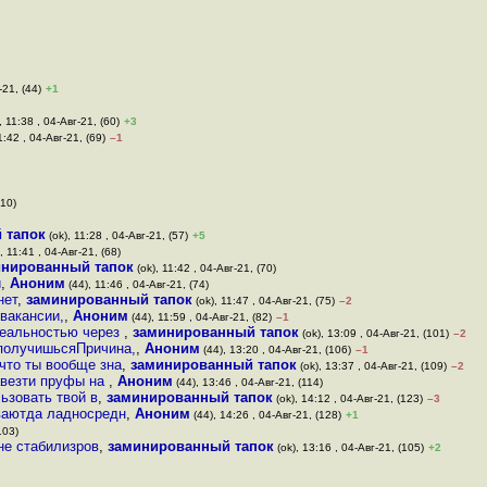
-21, (44)
+1
, 11:38 , 04-Авг-21, (60)
+3
1:42 , 04-Авг-21, (69)
–1
210)
 тапок
(ok), 11:28 , 04-Авг-21, (57)
+5
, 11:41 , 04-Авг-21, (68)
инированный тапок
(ok), 11:42 , 04-Авг-21, (70)
и
,
Аноним
(44), 11:46 , 04-Авг-21, (74)
нет
,
заминированный тапок
(ok), 11:47 , 04-Авг-21, (75)
–2
 вакансии,
,
Аноним
(44), 11:59 , 04-Авг-21, (82)
–1
 реальностью через
,
заминированный тапок
(ok), 13:09 , 04-Авг-21, (101)
–2
 получишьсяПричина,
,
Аноним
(44), 13:20 , 04-Авг-21, (106)
–1
 что ты вообще зна
,
заминированный тапок
(ok), 13:37 , 04-Авг-21, (109)
–2
завезти пруфы на
,
Аноним
(44), 13:46 , 04-Авг-21, (114)
льзовать твой в
,
заминированный тапок
(ok), 14:12 , 04-Авг-21, (123)
–3
ываютда ладносредн
,
Аноним
(44), 14:26 , 04-Авг-21, (128)
+1
103)
не стабилизров
,
заминированный тапок
(ok), 13:16 , 04-Авг-21, (105)
+2