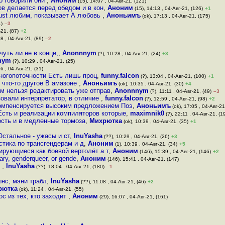
о говорили они
,
Аноним
(15), 14:07 , 04-Авг-21, (121)
ов делается перед обедом и в кон
,
Аноним
(15), 14:13 , 04-Авг-21, (126)
+1
Rust любим, показывает А любовь
,
Аноньимъ
(ok), 17:13 , 04-Авг-21, (175)
1)
–3
-21, (87)
+2
8 , 04-Авг-21, (89)
–2
чуть ли не в конце,
,
Anonnnym
(?), 10:28 , 04-Авг-21, (24)
+3
nym
(?), 10:29 , 04-Авг-21, (25)
6 , 04-Авг-21, (31)
многопоточности Есть лишь проц
,
funny.falcon
(?), 13:04 , 04-Авг-21, (100)
+1
и что-то другое В амазоне
,
Аноньимъ
(ok), 10:35 , 04-Авг-21, (30)
+4
м нельзя редактировать уже отправ
,
Anonnnym
(?), 11:11 , 04-Авг-21, (49)
–3
ьзовали интерпретатор, в отличие
,
funny.falcon
(?), 12:59 , 04-Авг-21, (98)
+2
 компенсируется высоким предложением Поэ
,
Аноньимъ
(ok), 17:05 , 04-Авг-21
Есть и реализации компиляторов которые
,
maximnik0
(?), 22:11 , 04-Авг-21, (1
ость и в медленные тормоза
,
Михрютка
(ok), 10:39 , 04-Авг-21, (35)
+1
стальное - ужасы и ст
,
InuYasha
(??), 10:29 , 04-Авг-21, (26)
+3
стика по трансгендерам и д
,
Аноним
(1), 10:39 , 04-Авг-21, (34)
+5
ирующиеся как боевой вертолёт а т
,
Аноним
(146), 15:39 , 04-Авг-21, (146)
+2
ry, genderqueer, or gende
,
Аноним
(146), 15:41 , 04-Авг-21, (147)
т
,
InuYasha
(??), 18:04 , 04-Авг-21, (180)
–1
шнс, мэни трабл
,
InuYasha
(??), 11:08 , 04-Авг-21, (46)
+2
рютка
(ok), 11:24 , 04-Авг-21, (55)
ос из тех, кто заходит
,
Аноним
(29), 16:07 , 04-Авг-21, (161)