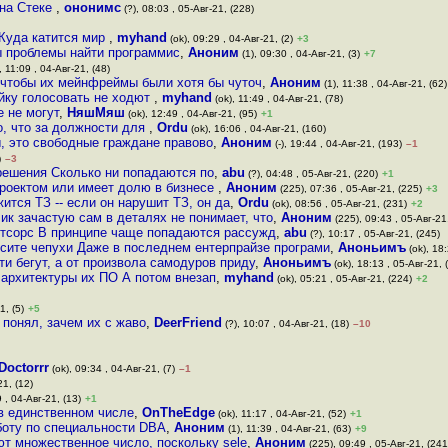
 на Стеке
,
ононимс
(?), 08:03 , 05-Авг-21, (228)
Куда катится мир
,
myhand
(ok), 09:29 , 04-Авг-21, (2)
+3
ы проблемы найти программис
,
Аноним
(1), 09:30 , 04-Авг-21, (3)
+7
, 11:09 , 04-Авг-21, (48)
 чтобы их мейнфреймы были хотя бы чуточ
,
Аноним
(1), 11:38 , 04-Авг-21, (62)
йку голосовать не ходют
,
myhand
(ok), 11:49 , 04-Авг-21, (78)
е не могут
,
НяшМяш
(ok), 12:49 , 04-Авг-21, (95)
+1
го, что за должности для
,
Ordu
(ok), 16:06 , 04-Авг-21, (160)
ы, это свободные граждане правово
,
Аноним
(-), 19:44 , 04-Авг-21, (193)
–1
)
–3
решения Сколько ни попадаются по
,
abu
(?), 04:48 , 05-Авг-21, (220)
+1
проектом или имеет долю в бизнесе
,
Аноним
(225), 07:36 , 05-Авг-21, (225)
+3
ится ТЗ -- если он нарушит ТЗ, он да
,
Ordu
(ok), 08:56 , 05-Авг-21, (231)
+2
чик зачастую сам в деталях не понимает, что
,
Аноним
(225), 09:43 , 05-Авг-21
оутсорс В принципе чаще попадаются рассужд
,
abu
(?), 10:17 , 05-Авг-21, (245)
есите чепухи Даже в последнем ентерпрайзе програми
,
Аноньимъ
(ok), 18:
и бегут, а от произвола самодуров приду
,
Аноньимъ
(ok), 18:13 , 05-Авг-21, 
 архитектуры их ПО А потом внезап
,
myhand
(ok), 05:21 , 05-Авг-21, (224)
+2
1, (5)
+5
е понял, зачем их с жаво
,
DeerFriend
(?), 10:07 , 04-Авг-21, (18)
–10
Doctorrr
(ok), 09:34 , 04-Авг-21, (7)
–1
21, (12)
 , 04-Авг-21, (13)
+1
в единственном числе
,
OnTheEdge
(ok), 11:17 , 04-Авг-21, (52)
+1
боту по специальности DBA
,
Аноним
(1), 11:39 , 04-Авг-21, (63)
+9
ют множественное число, поскольку sele
,
Аноним
(225), 09:49 , 05-Авг-21, (241