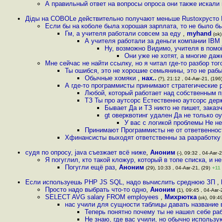
А правильный ответ на вопросы опроса они также искали
Дiды на COBOLe действительно получают меньше Rustoхрусто 
Если бы на коболе была хорошая зарплата, то не было б
Гм, а учителя работали совсем за еду
,
myhand
(ok)
А учителя работали за деньги компании IBM
Ну, возможно Видимо, учителя в помо
Они уже не хотят, а многие даж
Мне сейчас не найти ссылку, но я читал где-то разбор то
Ты ошибся, это не хорошие семьянины, это не раб
Обычные хомяки
,
нах..
(?), 21:12 , 04-Авг-21, (196
А где-то программисты принимают стратегические 
Любой, который работает над собственным 
ТЗ Ты про аутсорс Естественно аутсорс держ
Бывает Да и ТЗ никто не пишет, заказ
gt оверквотинг удален Да не только 
У вас с логикой проблемы Не н
Принимают Программисты не от ответвенност
Хфинансисты выходят ответственны за разработку
судя по опросу, java съезжает всё ниже
,
Аноним
(-), 09:32 , 04-Авг-2
Я погуглил, кто такой кложур, который в топе списка, и н
Погугли ещё раз
,
Аноним
(29), 10:33 , 04-Авг-21, (29)
+11
Если используешь PHP JS SQL, надо вычислить среднюю ЗП
,
Просто надо выбрать что-то одно
,
Аноним
(1), 09:45 , 04-Авг-
SELECT AVG salary FROM employees
,
Михрютка
(ok), 09:49
нас учили для сущности таблицы давать название 
Теперь понятно почему ты не нашел себе ра
Не знаю, где вас учили, но обычно использу