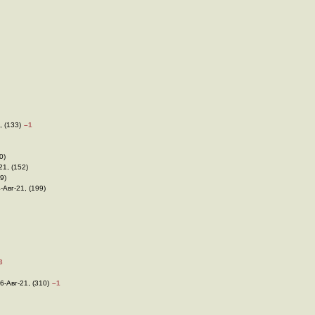
, (133)
–1
0)
21, (152)
69)
4-Авг-21, (199)
3
06-Авг-21, (310)
–1