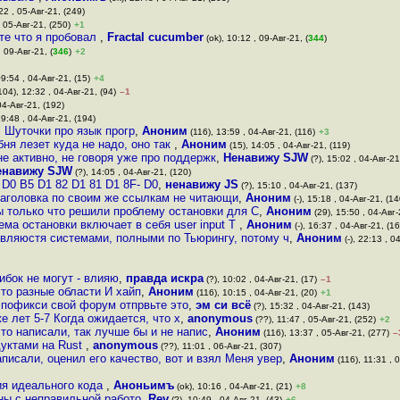
22 , 05-Авг-21, (249)
, 05-Авг-21, (250)
+1
те что я пробовал
,
Fractal cucumber
(ok), 10:12 , 09-Авг-21, (
344
)
, 09-Авг-21, (
346
)
+2
09:54 , 04-Авг-21, (15)
+4
104), 12:32 , 04-Авг-21, (94)
–1
04-Авг-21, (192)
19:48 , 04-Авг-21, (194)
l Шуточки про язык прогр
,
Аноним
(116), 13:59 , 04-Авг-21, (116)
+3
ня лезет куда не надо, оно так
,
Аноним
(15), 14:05 , 04-Авг-21, (119)
е активно, не говоря уже про поддержк
,
Ненавижу SJW
(?), 15:02 , 04-Авг-21
енавижу SJW
(?), 14:05 , 04-Авг-21, (120)
 D0 B5 D1 82 D1 81 D1 8F- D0
,
ненавижу JS
(?), 15:10 , 04-Авг-21, (137)
заголовка по своим же ссылкам не читающи
,
Аноним
(-), 15:18 , 04-Авг-21, (14
 только что решили проблему остановки для C
,
Аноним
(29), 15:50 , 04-Авг-
лема остановки включает в себя user input Т
,
Аноним
(-), 16:37 , 04-Авг-21, (1
вляюстя системами, полными по Тьюрингу, потому ч
,
Аноним
(-), 22:13 , 0
ибок не могут - влияю
,
правда искра
(?), 10:02 , 04-Авг-21, (17)
–1
сто разные области И хайп
,
Аноним
(116), 10:15 , 04-Авг-21, (20)
+1
 пофикси свой форум отпрвьте это
,
эм си всё
(?), 15:32 , 04-Авг-21, (143)
 лет 5-7 Когда ожидается, что х
,
anonymous
(??), 11:47 , 05-Авг-21, (252)
+2
что написали, так лучше бы и не напис
,
Аноним
(116), 13:37 , 05-Авг-21, (277)
–
дуктами на Rust
,
anonymous
(??), 11:01 , 06-Авг-21, (307)
писали, оценил его качество, вот и взял Меня увер
,
Аноним
(116), 11:31 , 
ия идеального кода
,
Аноньимъ
(ok), 10:16 , 04-Авг-21, (21)
+8
аны с неправильной работо
,
Rev
(?), 10:49 , 04-Авг-21, (43)
+6