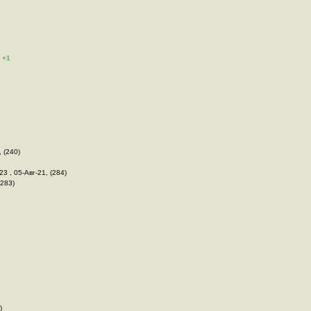
+1
, (240)
23 , 05-Авг-21, (284)
(283)
)