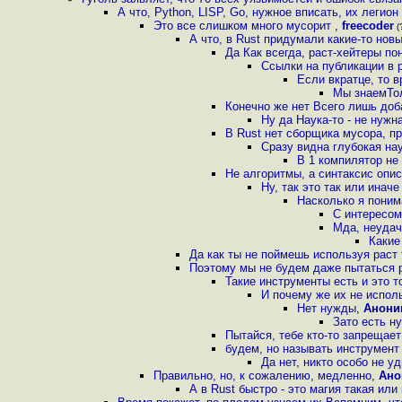
А что, Python, LISP, Go, нужное вписать, их легион
Это все слишком много мусорит
,
freecoder
(?
А что, в Rust придумали какие-то но
Да Как всегда, раст-хейтеры по
Ссылки на публикации в 
Если вкратце, то 
Мы знаемТол
Конечно же нет Всего лишь доба
Ну да Наука-то - не нужн
В Rust нет сборщика мусора, п
Сразу видна глубокая нау
В 1 компилятор не
Не алгоритмы, а синтаксис опис
Ну, так это так или ина
Насколько я поним
С интересом
Мда, неудач
Какие
Да как ты не поймешь используя раст
Поэтому мы не будем даже пытаться 
Такие инструменты есть и это т
И почему же их не испол
Нет нужды
,
Анони
Зато есть н
Пытайся, тебе кто-то запрещает
будем, но называть инструмент
Да нет, никто особо не 
Правильно, но, к сожалению, медленно
,
Ано
А в Rust быстро - это магия такая ил