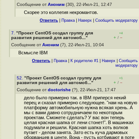
Сообщение от
Аноним
(30), 22-Июл-21, 12:47
Скорее это коллегия некромантов.
Ответить
|
Правка
|
Наверх
|
Cообщить модератору
7.
"Проект CentOS создал группу для
+4
+
–
развития решений для автомоб..."
/
Сообщение от
Аноним
(7), 22-Июл-21, 10:04
Всмысле IBM
Ответить
|
Правка
|
К родителю #1
|
Наверх
|
Cообщить
модератору
52.
"Проект CentOS создал группу для
+1
+
–
развития решений для автомоб..."
/
Сообщение от
doctorishe
(?), 22-Июл-21, 17:47
дело было примерно так. в IBM приперся некий
перец и сказал примерно следующее. "нам на новую
платформу автомобильную нужна всякая хрень. А
мы с вами давно сотрудничаем по некоторым
проектам. Сможете сделать? У вас вон теперь
целая красная шапка от лени стонет!". В машинках
подумали и решили. Красная шапка хоть волков
пугает - делом занята. Зато есть куча дармовых
оборванцев в центе. Вона - пусть котбивают в поте