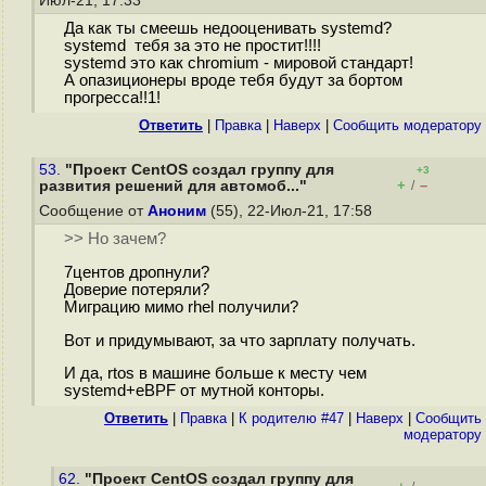
Июл-21, 17:33
Да как ты смеешь недооценивать systemd?
systemd тебя за это не простит!!!!
systemd это как chromium - мировой стандарт!
А опазиционеры вроде тебя будут за бортом
прогресса!!1!
Ответить
|
Правка
|
Наверх
|
Cообщить модератору
53.
"Проект CentOS создал группу для
+3
+
–
развития решений для автомоб..."
/
Сообщение от
Аноним
(55), 22-Июл-21, 17:58
>> Но зачем?
7центов дропнули?
Доверие потеряли?
Миграцию мимо rhel получили?
Вот и придумывают, за что зарплату получать.
И да, rtos в машине больше к месту чем
systemd+eBPF от мутной конторы.
Ответить
|
Правка
|
К родителю #47
|
Наверх
|
Cообщить
модератору
62.
"Проект CentOS создал группу для