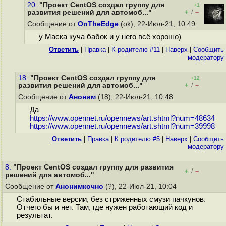
20.
"Проект CentOS создал группу для
+1
+
–
развития решений для автомоб..."
/
Сообщение от
OnTheEdge
(ok), 22-Июл-21, 10:49
у Маска куча бабок и у него всё хорошо)
Ответить
|
Правка
|
К родителю #11
|
Наверх
|
Cообщить
модератору
18.
"Проект CentOS создал группу для
+12
+
–
развития решений для автомоб..."
/
Сообщение от
Аноним
(18), 22-Июл-21, 10:48
Да
https://www.opennet.ru/opennews/art.shtml?num=48634
https://www.opennet.ru/opennews/art.shtml?num=39998
Ответить
|
Правка
|
К родителю #5
|
Наверх
|
Cообщить
модератору
8.
"Проект CentOS создал группу для развития
+
–
/
решений для автомоб..."
Сообщение от
Анонимкочно
(?), 22-Июл-21, 10:04
Стабильные версии, без стриженных смузи пачкунов.
Отчего бы и нет. Там, где нужен работающий код и
результат.