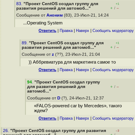
83.
"Проект CentOS создал группу для
+1
+
–
развития решений для автомоб..."
/
Сообщение от
Аноним
(83), 23-Июл-21, 14:24
...Operating System
Ответить
|
Правка
|
Наверх
|
Cообщить модератору
89.
"Проект CentOS создал группу для
+1
+
–
развития решений для автомоб..."
/
Сообщение от
z
(??), 23-Июл-21, 21:04
)) Аббревиатура для маркетинга самое то
Ответить
|
Правка
|
Наверх
|
Cообщить модератору
94
.
"Проект CentOS создал группу
для развития решений для
+
–
/
автомоб..."
Сообщение от
D
(?), 24-Июл-21, 12:37
«FALOS-powered car by Mercedes», такого
ждем?
Ответить
|
Правка
|
Наверх
|
Cообщить модератору
26.
"Проект CentOS создал группу для развития
–3
+
–