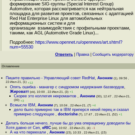
формирование SIG-группы (Special Interest Group)
Automotive, которая рассматривается как нейтральная
площадка для развития проектов, связанных с адаптацией
Red Hat Enterprise Linux для автомобильных
информационных систем и для
организации взаимодействия с профильными проектами,
такими, как AGL (Automotive Grade Linux)...
Подробнее:
https://www.opennet.ru/opennews/art.shtml?
num=55530
Ответить
|
Правка
|
Cообщить модератору
Оглавление
Пишите правильно - Управляющий совет RedHat
,
Аноним
(1), 09:56 ,
22-Июл-21, (1)
+12
Опять ошибка - манагер с синдромом недержания баззвордов
,
Жироватт
(ok), 10:00 , 22-Июл-21, (3)
+1
Скорее это коллегия некромантов
,
Аноним
(30), 12:47 , 22-Июл-21,
(30)
+3
Всмысле IBM
,
Аноним
(7), 10:04 , 22-Июл-21, (7)
+4
дело было примерно так в IBM приперся некий перец и сказал
примерно следующее
,
doctorishe
(?), 17:47 , 22-Июл-21, (52)
+1
Делать больше нечего, лучше бы до ума операционку доводили бы
Хотя давно от Cen
,
eRIC
(ok), 10:02 , 22-Июл-21, (4)
–1
А на что переехали
,
Аноним
(15), 10:33 , 22-Июл-21, (15)