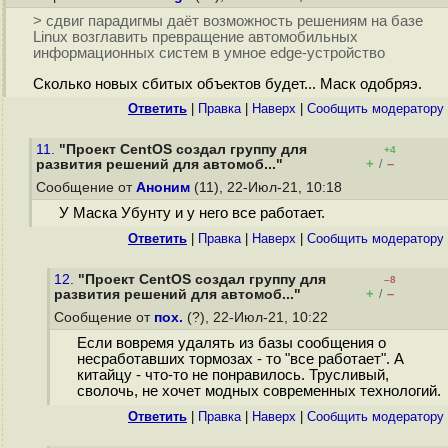
> сдвиг парадигмы даёт возможность решениям на базе
Linux возглавить превращение автомобильных
информационных систем в умное edge-устройство
Сколько новых сбитых объектов будет... Маск одобряэ.
Ответить
|
Правка
|
Наверх
|
Cообщить модератору
11.
"Проект CentOS создал группу для
+4
+
–
развития решений для автомоб..."
/
Сообщение от
Аноним
(11), 22-Июл-21, 10:18
У Маска Убунту и у него все работает.
Ответить
|
Правка
|
Наверх
|
Cообщить модератору
12.
"Проект CentOS создал группу для
–8
+
–
развития решений для автомоб..."
/
Сообщение от
пох.
(?), 22-Июл-21, 10:22
Если вовремя удалять из базы сообщения о
несработавших тормозах - то "все работает". А
китайцу - что-то не понравилось. Трусливый,
сволочь, не хочет модных современных технологий.
Ответить
|
Правка
|
Наверх
|
Cообщить модератору