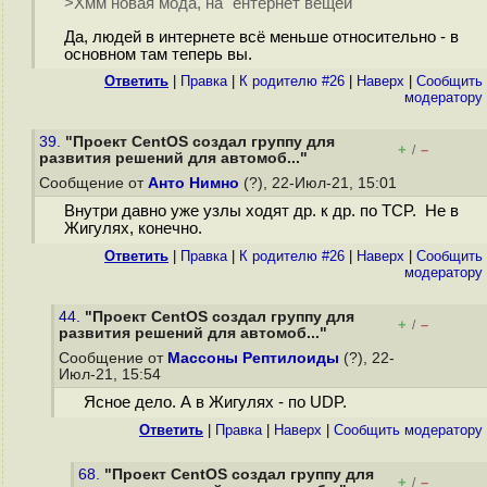
>Хмм новая мода, на "ентернет вещей"
Да, людей в интернете всё меньше относительно - в
основном там теперь вы.
Ответить
|
Правка
|
К родителю #26
|
Наверх
|
Cообщить
модератору
39.
"Проект CentOS создал группу для
+
–
/
развития решений для автомоб..."
Сообщение от
Анто Нимно
(?), 22-Июл-21, 15:01
Внутри давно уже узлы ходят др. к др. по TCP. Не в
Жигулях, конечно.
Ответить
|
Правка
|
К родителю #26
|
Наверх
|
Cообщить
модератору
44.
"Проект CentOS создал группу для
+
–
/
развития решений для автомоб..."
Сообщение от
Массоны Рептилоиды
(?), 22-
Июл-21, 15:54
Ясное дело. А в Жигулях - по UDP.
Ответить
|
Правка
|
Наверх
|
Cообщить модератору
68.
"Проект CentOS создал группу для
+
–
/