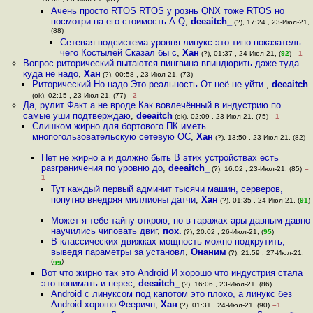
16:35 , 23-Июл-21, (87)
Ачень просто RTOS RTOS у рознь QNX тоже RTOS но
посмотри на его стоимость А Q
,
deeaitch_
(?), 17:24 , 23-Июл-21,
(88)
Сетевая подсистема уровня линукс это типо показатель
чего Костылей Сказал бы с
,
Хан
(?), 01:37 , 24-Июл-21, (
92
)
–1
Вопрос риторический пытаются пингвина впиндюрить даже туда
куда не надо
,
Хан
(?), 00:58 , 23-Июл-21, (73)
Риторический Но надо Это реальность От неё не уйти
,
deeaitch
(ok), 02:15 , 23-Июл-21, (77)
–2
Да, рулит Факт а не вроде Как вовлечённый в индустрию по
самые уши подтверждаю
,
deeaitch
(ok), 02:09 , 23-Июл-21, (75)
–1
Слишком жирно для бортового ПК иметь
мнопогользовательскую сетевую ОС
,
Хан
(?), 13:50 , 23-Июл-21, (82)
Нет не жирно а и должно быть В этих устройствах есть
разграничения по уровню до
,
deeaitch_
(?), 16:02 , 23-Июл-21, (85)
–
1
Тут каждый первый админит тысячи машин, серверов,
попутно внедряя миллионы датчи
,
Хан
(?), 01:35 , 24-Июл-21, (
91
)
Может я тебе тайну открою, но в гаражах ары давным-давно
научились чиповать двиг
,
пох.
(?), 20:02 , 26-Июл-21, (
95
)
В классических движках мощность можно подкрутить,
выведя параметры за установл
,
Онаним
(?), 21:59 , 27-Июл-21,
(
)
99
Вот что жирно так это Android И хорошо что индустрия стала
это понимать и перес
,
deeaitch_
(?), 16:06 , 23-Июл-21, (86)
Android с линуксом под капотом это плохо, а линукс без
Android хорошо Фееричн
,
Хан
(?), 01:31 , 24-Июл-21, (90)
–1