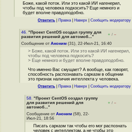
Боже, какой поток. Или это какой ИИ нагенерил,
чтобы под человека подкосить? Еще немного и
будет вполне правдоподобно.
Ответить
|
Правка
|
Наверх
|
Cообщить модератору
46.
"Проект CentOS создал группу для
+
–
/
развития решений для автомоб..."
Сообщение от
Аноним
(31), 22-Июл-21, 16:40
> Боже, какой поток. Или это какой ИИ нагенерил,
чтобы под человека подкосить?
> Еще немного и будет вполне правдоподобно.
Что именно Вас смущает? А вообще, как говорят,
способность распознавать сарказм в общении
это признак наличия интеллекта у человека.
Ответить
|
Правка
|
Наверх
|
Cообщить модератору
58.
"Проект CentOS создал группу
для развития решений для
+
–
/
автомоб..."
Сообщение от
Аноним
(58), 22-
Июл-21, 18:56
Писать сарказм так чтобы его мог распознать
человек с интеллектом, а не чтобы это