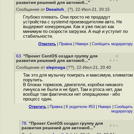
+
–
/
развития решений для автомоб..."
Сообщение от
Deeaitch_
(?), 22-Июл-21, 20:15
Глубоко плевать. Они просто не продадут
устройства с systemd производителям авто. Не
выдержит конкуренции. Как я уже писал как
минимум по скорости загрузки. А ещё и уступит по
стабильности.
Ответить
|
Правка
|
Наверх
|
Cообщить модератору
63.
"Проект CentOS создал группу для
+1
+
–
развития решений для автомоб..."
/
Сообщение от
slepnoga
(??), 22-Июл-21, 20:40
Так это для музычку поиграть и максимум, климатом
порулить.
В блоках тормозов, двигателя, коробки никакого
линукса не были и не бдет, Там и ртоса нет, даи
вообще там фактически нет операционки - ибо
процесс один.
Ответить
|
Правка
|
К родителю #53
|
Наверх
|
Cообщить
модератору
78.
"Проект CentOS создал группу для
+
–
/
развития решений для автомоб..."