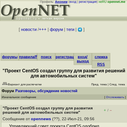
Профиль:
Аноним
(
вход
|
регистрация
)
неRU
opennet.me
[
новости
/
+++
|
форум
|
теги
|
]
форумы
правила/FAQ
поиск
регистрация
вход/
слежка
выход
RSS
"Проект CentOS создал группу для развития решений
для автомобильных систем"
Вариант для распечатки
Пред. тема
|
След. тема
Форум
Разговоры, обсуждение новостей
Изначальное сообщение
[
Отслеживать
]
"Проект CentOS создал группу для развития
+
–
/
решений для автомобильных систем"
Сообщение от
opennews
(??), 22-Июл-21, 09:56
Управляющий совет проекта CentOS одобрил