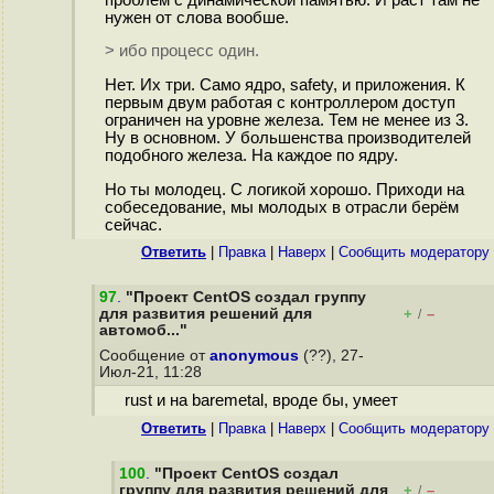
нужен от слова вообше.
> ибо процесс один.
Нет. Их три. Само ядро, safety, и приложения. К
первым двум работая с контроллером доступ
ограничен на уровне железа. Тем не менее из 3.
Ну в основном. У большенства производителей
подобного железа. На каждое по ядру.
Но ты молодец. С логикой хорошо. Приходи на
собеседование, мы молодых в отрасли берём
сейчас.
Ответить
|
Правка
|
Наверх
|
Cообщить модератору
97
.
"Проект CentOS создал группу
для развития решений для
+
–
/
автомоб..."
Сообщение от
anonymous
(??), 27-
Июл-21, 11:28
rust и на baremetal, вроде бы, умеет
Ответить
|
Правка
|
Наверх
|
Cообщить модератору
100
.
"Проект CentOS создал
группу для развития решений для
+
–
/