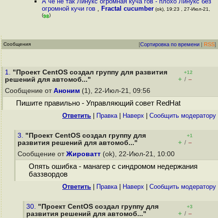
А че не так Линукс огромная куча гов - плохо Линукс без
огромной кучи гов
,
Fractal cucumber
(ok), 19:23 , 27-Июл-21,
(
)
98
Сообщения
[
Сортировка по времени
|
RSS
]
1.
"Проект CentOS создал группу для развития
+12
+
–
решений для автомоб..."
/
Сообщение от
Аноним
(1), 22-Июл-21, 09:56
Пишите правильно - Управляющий совет RedHat
Ответить
|
Правка
|
Наверх
|
Cообщить модератору
3.
"Проект CentOS создал группу для
+1
+
–
развития решений для автомоб..."
/
Сообщение от
Жироватт
(ok), 22-Июл-21, 10:00
Опять ошибка - манагер с синдромом недержания
баззвордов
Ответить
|
Правка
|
Наверх
|
Cообщить модератору
30.
"Проект CentOS создал группу для
+3
+
–
развития решений для автомоб..."
/