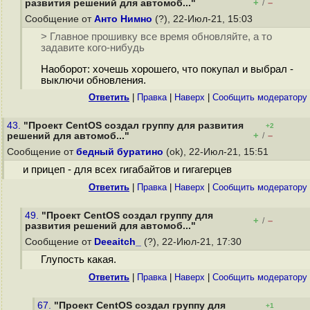
+
–
развития решений для автомоб..."
/
Сообщение от
Анто Нимно
(?), 22-Июл-21, 15:03
> Главное прошивку все время обновляйте, а то
задавите кого-нибудь
Наоборот: хочешь хорошего, что покупал и выбрал -
выключи обновления.
Ответить
|
Правка
|
Наверх
|
Cообщить модератору
43.
"Проект CentOS создал группу для развития
+2
+
–
решений для автомоб..."
/
Сообщение от
бедный буратино
(ok), 22-Июл-21, 15:51
и прицеп - для всех гигабайтов и гигагерцев
Ответить
|
Правка
|
Наверх
|
Cообщить модератору
49.
"Проект CentOS создал группу для
+
–
/
развития решений для автомоб..."
Сообщение от
Deeaitch_
(?), 22-Июл-21, 17:30
Глупость какая.
Ответить
|
Правка
|
Наверх
|
Cообщить модератору
67.
"Проект CentOS создал группу для
+1