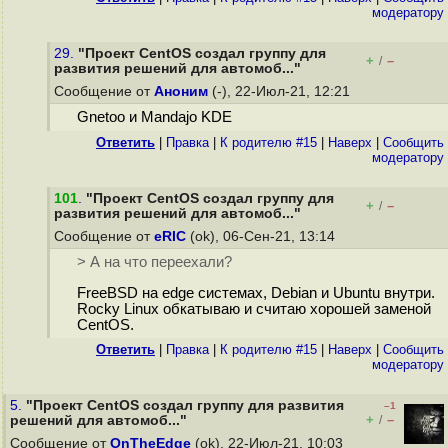
модератору
29.
"Проект CentOS создал группу для
+
–
/
развития решений для автомоб..."
Сообщение от
Аноним
(-), 22-Июл-21, 12:21
Gnetoo и Mandajo KDE
Ответить
|
Правка
|
К родителю #15
|
Наверх
|
Cообщить
модератору
101
.
"Проект CentOS создал группу для
+
–
/
развития решений для автомоб..."
Сообщение от
eRIC
(ok), 06-Сен-21, 13:14
> А на что переехали?
FreeBSD на edge системах, Debian и Ubuntu внутри.
Rocky Linux обкатываю и считаю хорошей заменой
CentOS.
Ответить
|
Правка
|
К родителю #15
|
Наверх
|
Cообщить
модератору
5.
"Проект CentOS создал группу для развития
–1
+
–
решений для автомоб..."
/
Сообщение от
OnTheEdge
(ok), 22-Июл-21, 10:03