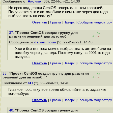
Сообщение от
Аноним
(36), 22-Июл-21, 14:30
Но срок поддержки CentOS теперь слишком короткий.
Получается что и автомобили с ним тоже через два года
выбрасывать на свалку?
Ответить
|
Правка
|
Наверх
|
Cообщить модератору
37.
"Проект CentOS создал группу для
+1
+
–
развития решений для автомоб..."
/
Сообщение от
danonimous
(?), 22-Июл-21, 14:40
Уже и без центоса можно выбрасывать автомобили на
помойку через два года. Поэтому езжу на 2001-го года
выпуска.
Ответить
|
Правка
|
Наверх
|
Cообщить модератору
38.
"Проект CentOS создал группу для развития
+2
+
–
решений для автомоб..."
/
Сообщение от
КО
(?), 22-Июл-21, 14:40
Главное прошивку все время обновляйте, а то задавите
кого-нибудь
Ответить
|
Правка
|
Наверх
|
Cообщить модератору
40.
"Проект CentOS создал группу для
+2