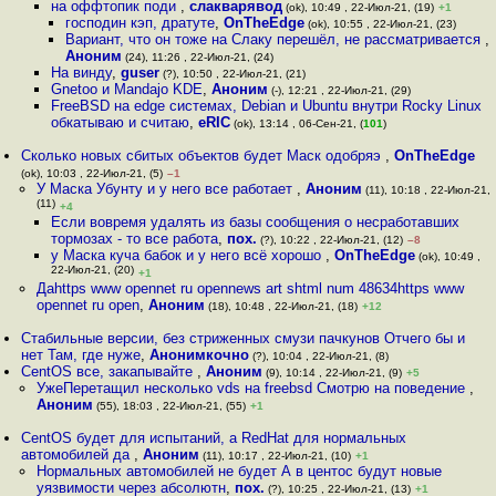
на оффтопик поди
,
слакварявод
(ok), 10:49 , 22-Июл-21, (19)
+1
господин кэп, дратуте
,
OnTheEdge
(ok), 10:55 , 22-Июл-21, (23)
Вариант, что он тоже на Слаку перешёл, не рассматривается
,
Аноним
(24), 11:26 , 22-Июл-21, (24)
На винду
,
guser
(?), 10:50 , 22-Июл-21, (21)
Gnetoo и Mandajo KDE
,
Аноним
(-), 12:21 , 22-Июл-21, (29)
FreeBSD на edge системах, Debian и Ubuntu внутри Rocky Linux
обкатываю и считаю
,
eRIC
(ok), 13:14 , 06-Сен-21, (
101
)
Сколько новых сбитых объектов будет Маск одобряэ
,
OnTheEdge
(ok), 10:03 , 22-Июл-21, (5)
–1
У Маска Убунту и у него все работает
,
Аноним
(11), 10:18 , 22-Июл-21,
(11)
+4
Если вовремя удалять из базы сообщения о несработавших
тормозах - то все работа
,
пох.
(?), 10:22 , 22-Июл-21, (12)
–8
у Маска куча бабок и у него всё хорошо
,
OnTheEdge
(ok), 10:49 ,
22-Июл-21, (20)
+1
Даhttps www opennet ru opennews art shtml num 48634https www
opennet ru open
,
Аноним
(18), 10:48 , 22-Июл-21, (18)
+12
Стабильные версии, без стриженных смузи пачкунов Отчего бы и
нет Там, где нуже
,
Анонимкочно
(?), 10:04 , 22-Июл-21, (8)
CentOS все, закапывайте
,
Аноним
(9), 10:14 , 22-Июл-21, (9)
+5
УжеПеретащил несколько vds на freebsd Смотрю на поведение
,
Аноним
(55), 18:03 , 22-Июл-21, (55)
+1
CentOS будет для испытаний, а RedHat для нормальных
автомобилей да
,
Аноним
(11), 10:17 , 22-Июл-21, (10)
+1
Нормальных автомобилей не будет А в центос будут новые
уязвимости через абсолютн
,
пох.
(?), 10:25 , 22-Июл-21, (13)
+1