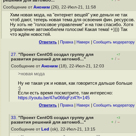
решений для автомоб..."
/
Сообщение от
Аноним
(26), 22-Июл-21, 11:58
Хмм новая мода, на "ентернет вещей" уже деньги не так
чтоб дают, теперь новая тема для освоения фин. ресурсов.
Ну хоть не "голосовое управление" и на том спасибо. Хотя
управление автомобилем голосом! Какая тема! +)))) Так
что ждём новостей.
Ответить
|
Правка
|
Наверх
|
Cообщить модератору
27.
"Проект CentOS создал группу для
+7
+
–
развития решений для автомоб..."
/
Сообщение от
Аноним
(18), 22-Июл-21, 12:03
>новая мода
Ну не такая уж и новая, как говорится дальше больше
:)
Если есть время посмотрите, там интересно:
https://youtu.be/47w066qFzi4?t=145
Ответить
|
Правка
|
Наверх
|
Cообщить модератору
33.
"Проект CentOS создал группу для
+3
+
–
развития решений для автомоб..."
/
Сообщение от
Led
(ok), 22-Июл-21, 13:15