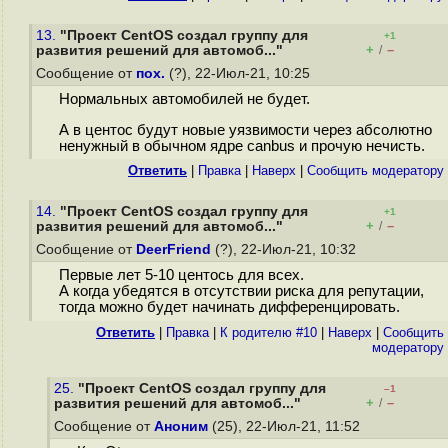
13.
"Проект CentOS создал группу для
+1
+
–
развития решений для автомоб..."
/
Сообщение от
пох.
(?), 22-Июл-21, 10:25
Нормальных автомобилей не будет.
А в центос будут новые уязвимости через абсолютно
ненужный в обычном ядре canbus и прочую нечисть.
Ответить
|
Правка
|
Наверх
|
Cообщить модератору
14.
"Проект CentOS создал группу для
+1
+
–
развития решений для автомоб..."
/
Сообщение от
DeerFriend
(?), 22-Июл-21, 10:32
Первые лет 5-10 центось для всех.
А когда убедятся в отсутствии риска для репутации,
тогда можно будет начинать дифференцировать.
Ответить
|
Правка
|
К родителю #10
|
Наверх
|
Cообщить
модератору
25.
"Проект CentOS создал группу для
–1
+
–
развития решений для автомоб..."
/
Сообщение от
Аноним
(25), 22-Июл-21, 11:52