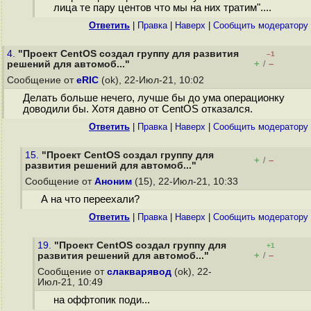
лица те пару центов что мы на них тратим"....
Ответить
|
Правка
|
Наверх
|
Cообщить модератору
4.
"Проект CentOS создал группу для развития
–1
+
–
решений для автомоб..."
/
Сообщение от
eRIC
(ok), 22-Июл-21, 10:02
Делать больше нечего, лучше бы до ума операционку
доводили бы. Хотя давно от CentOS отказался.
Ответить
|
Правка
|
Наверх
|
Cообщить модератору
15.
"Проект CentOS создал группу для
+
–
/
развития решений для автомоб..."
Сообщение от
Аноним
(15), 22-Июл-21, 10:33
А на что переехали?
Ответить
|
Правка
|
Наверх
|
Cообщить модератору
19.
"Проект CentOS создал группу для
+1
+
–
развития решений для автомоб..."
/
Сообщение от
слакварявод
(ok), 22-
Июл-21, 10:49
на оффтопик поди...