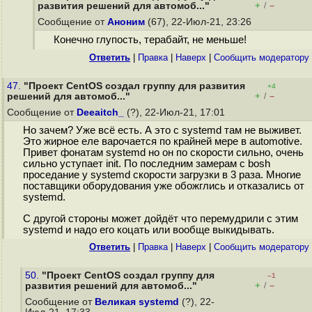
+
–
развития решений для автомоб..."
/
Сообщение от
Аноним
(67), 22-Июл-21, 23:26
Конечно глупость, терабайт, не меньше!
Ответить
|
Правка
|
Наверх
|
Cообщить модератору
47.
"Проект CentOS создал группу для развития
+4
+
–
решений для автомоб..."
/
Сообщение от
Deeaitch_
(?), 22-Июл-21, 17:01
Но зачем? Уже всё есть. А это с systemd там не выживет.
Это жирное еле варочается по крайней мере в automotive.
Привет фонатам systemd но он по скорости сильно, очень
сильно уступает init. По последним замерам с bosh
проседание у systemd скорости загрузки в 3 раза. Многие
поставщики оборудования уже обожглись и отказались от
systemd.
С другой стороны может дойдёт что перемудрили с этим
systemd и надо его коцать или вообще выкидывать.
Ответить
|
Правка
|
Наверх
|
Cообщить модератору
50.
"Проект CentOS создал группу для
–1
+
–
развития решений для автомоб..."
/
Сообщение от
Великая systemd
(?), 22-