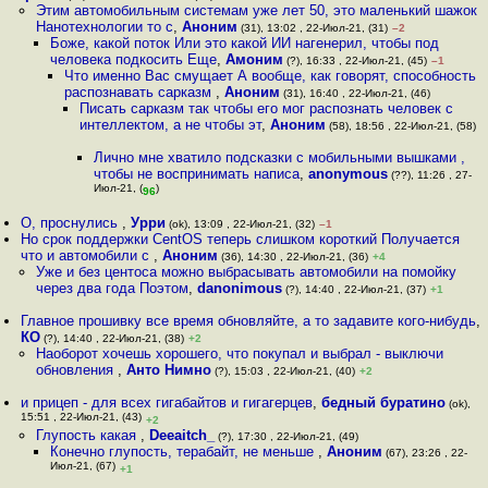
Этим автомобильным системам уже лет 50, это маленький шажок
Нанотехнологии то с
,
Аноним
(31), 13:02 , 22-Июл-21, (31)
–2
Боже, какой поток Или это какой ИИ нагенерил, чтобы под
человека подкосить Еще
,
Амоним
(?), 16:33 , 22-Июл-21, (45)
–1
Что именно Вас смущает А вообще, как говорят, способность
распознавать сарказм
,
Аноним
(31), 16:40 , 22-Июл-21, (46)
Писать сарказм так чтобы его мог распознать человек с
интеллектом, а не чтобы эт
,
Аноним
(58), 18:56 , 22-Июл-21, (58)
Лично мне хватило подсказки с мобильными вышками ,
чтобы не воспринимать написа
,
anonymous
(??), 11:26 , 27-
Июл-21, (
)
96
О, проснулись
,
Урри
(ok), 13:09 , 22-Июл-21, (32)
–1
Но срок поддержки CentOS теперь слишком короткий Получается
что и автомобили с
,
Аноним
(36), 14:30 , 22-Июл-21, (36)
+4
Уже и без центоса можно выбрасывать автомобили на помойку
через два года Поэтом
,
danonimous
(?), 14:40 , 22-Июл-21, (37)
+1
Главное прошивку все время обновляйте, а то задавите кого-нибудь
,
КО
(?), 14:40 , 22-Июл-21, (38)
+2
Наоборот хочешь хорошего, что покупал и выбрал - выключи
обновления
,
Анто Нимно
(?), 15:03 , 22-Июл-21, (40)
+2
и прицеп - для всех гигабайтов и гигагерцев
,
бедный буратино
(ok),
15:51 , 22-Июл-21, (43)
+2
Глупость какая
,
Deeaitch_
(?), 17:30 , 22-Июл-21, (49)
Конечно глупость, терабайт, не меньше
,
Аноним
(67), 23:26 , 22-
Июл-21, (67)
+1