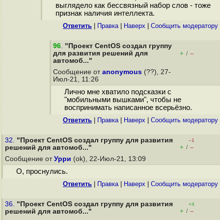
выглядело как бессвязный набор слов - тоже
признак наличия интеллекта.
Ответить
|
Правка
|
Наверх
|
Cообщить модератору
96
.
"Проект CentOS создал группу
для развития решений для
+
–
/
автомоб..."
Сообщение от
anonymous
(??), 27-
Июл-21, 11:26
Лично мне хватило подсказки с
"мобильными вышками", чтобы не
воспринимать написанное всерьёзно.
Ответить
|
Правка
|
Наверх
|
Cообщить модератору
32.
"Проект CentOS создал группу для развития
–1
+
–
решений для автомоб..."
/
Сообщение от
Урри
(ok), 22-Июл-21, 13:09
О, проснулись.
Ответить
|
Правка
|
Наверх
|
Cообщить модератору
36.
"Проект CentOS создал группу для развития
+4
+
–
решений для автомоб..."
/