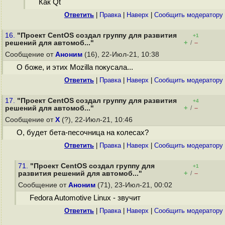
Как Qt
Ответить
|
Правка
|
Наверх
|
Cообщить модератору
16.
"Проект CentOS создал группу для развития
+1
+
–
решений для автомоб..."
/
Сообщение от
Аноним
(16), 22-Июл-21, 10:38
О боже, и этих Mozilla покусала...
Ответить
|
Правка
|
Наверх
|
Cообщить модератору
17.
"Проект CentOS создал группу для развития
+4
+
–
решений для автомоб..."
/
Сообщение от
Х
(?), 22-Июл-21, 10:46
О, будет бета-песочница на колесах?
Ответить
|
Правка
|
Наверх
|
Cообщить модератору
71.
"Проект CentOS создал группу для
+1
+
–
развития решений для автомоб..."
/
Сообщение от
Аноним
(71), 23-Июл-21, 00:02
Fedora Automotive Linux - звучит
Ответить
|
Правка
|
Наверх
|
Cообщить модератору