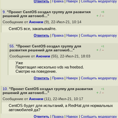
Ответить
|
Правка
|
Наверх
|
Cообщить модератору
9.
"Проект CentOS создал группу для развития
+5
+
–
решений для автомоб..."
/
Сообщение от
Аноним
(9), 22-Июл-21, 10:14
CentOS все, закапывайте.
Ответить
|
Правка
|
Наверх
|
Cообщить модератору
55.
"Проект CentOS создал группу для
+1
+
–
развития решений для автомоб..."
/
Сообщение от
Аноним
(55), 22-Июл-21, 18:03
Уже
Перетащил несколько vds на freebsd.
Смотрю на поведение.
Ответить
|
Правка
|
Наверх
|
Cообщить модератору
10.
"Проект CentOS создал группу для развития
+1
+
–
решений для автомоб..."
/
Сообщение от
Аноним
(11), 22-Июл-21, 10:17
CentOS будет для испытаний, а RedHat для нормальных
автомобилей да?
Ответить
|
Правка
|
Наверх
|
Cообщить модератору