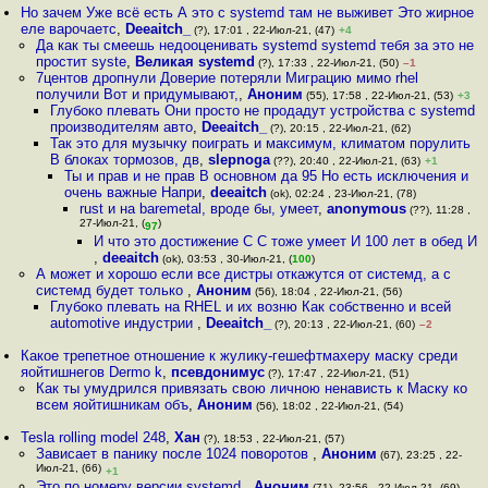
Но зачем Уже всё есть А это с systemd там не выживет Это жирное
еле варочаетс
,
Deeaitch_
(?), 17:01 , 22-Июл-21, (47)
+4
Да как ты смеешь недооценивать systemd systemd тебя за это не
простит syste
,
Великая systemd
(?), 17:33 , 22-Июл-21, (50)
–1
7центов дропнули Доверие потеряли Миграцию мимо rhel
получили Вот и придумывают,
,
Аноним
(55), 17:58 , 22-Июл-21, (53)
+3
Глубоко плевать Они просто не продадут устройства с systemd
производителям авто
,
Deeaitch_
(?), 20:15 , 22-Июл-21, (62)
Так это для музычку поиграть и максимум, климатом порулить
В блоках тормозов, дв
,
slepnoga
(??), 20:40 , 22-Июл-21, (63)
+1
Ты и прав и не прав В основном да 95 Но есть исключения и
очень важные Напри
,
deeaitch
(ok), 02:24 , 23-Июл-21, (78)
rust и на baremetal, вроде бы, умеет
,
anonymous
(??), 11:28 ,
27-Июл-21, (
)
97
И что это достижение C C тоже умеет И 100 лет в обед И
,
deeaitch
(ok), 03:53 , 30-Июл-21, (
100
)
А может и хорошо если все дистры откажутся от системд, а с
системд будет только
,
Аноним
(56), 18:04 , 22-Июл-21, (56)
Глубоко плевать на RHEL и их возню Как собственно и всей
automotive индустрии
,
Deeaitch_
(?), 20:13 , 22-Июл-21, (60)
–2
Какое трепетное отношение к жулику-гешефтмахеру маску среди
яойтишнегов Dermo k
,
псевдонимус
(?), 17:47 , 22-Июл-21, (51)
Как ты умудрился привязать свою личною ненависть к Маску ко
всем яойтишникам объ
,
Аноним
(56), 18:02 , 22-Июл-21, (54)
Tesla rolling model 248
,
Хан
(?), 18:53 , 22-Июл-21, (57)
Зависает в панику после 1024 поворотов
,
Аноним
(67), 23:25 , 22-
Июл-21, (66)
+1
Это по номеру версии systemd
,
Аноним
(71), 23:56 , 22-Июл-21, (69)