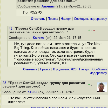
развития решений для автомоб..."
Сообщение от
Аноним
(71), 22-Июл-21, 23:53
По IPX/SPX
Ответить
|
Правка
|
Наверх
|
Cообщить модератору
48.
"Проект CentOS создал группу для
+
–
/
развития решений для автомоб..."
Сообщение от
Kuromi
(ok), 22-Июл-21, 17:15
Не, тут дело вот в чем - все оголтело ищут The Next
Big Thing. Кто сейчас вложится и будет в первых
вагонах этого поезда тот, если выстрелит, будет
гигантом 21-ого века. Отсюда и все эти метания
"Голосовые ассистенты", "Виртуальная\дополненная
реальность", "умные тачки", IOT...
Ответить
|
Правка
|
К родителю #26
|
Наверх
|
Cообщить
модератору
28.
"Проект CentOS создал группу для развития
+
–
/
решений для автомоб..."
Сообщение от
ip1982
(ok), 22-Июл-21, 12:07
Это как нанотехнологии в прошлом. Или искуственный
интеллект.