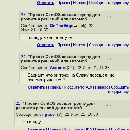
Ответить
|
Правка
|
Наверх
|
Cообщить модератору
23.
"Проект CentOS создал группу для
+
–
/
развития решений для автомоб..."
Сообщение от
OnTheEdge
(ok), 22-
Июл-21, 10:55
господин кэп, дратуте
Ответить
|
Правка
|
Наверх
|
Cообщить модератору
24.
"Проект CentOS создал группу для
+
–
/
развития решений для автомоб..."
Сообщение от
Аноним
(24), 22-Июл-21, 11:26
Вариант, что он тоже на Слаку перешёл, не
рассматривается?
Ответить
|
Правка
|
К родителю #19
|
Наверх
|
Cообщить
модератору
21.
"Проект CentOS создал группу для
+
–
/
развития решений для автомоб..."
Сообщение от
guser
(?), 22-Июл-21, 10:50
На винду
Ответить
|
Правка
|
К родителю #15
|
Наверх
|
Cообщить