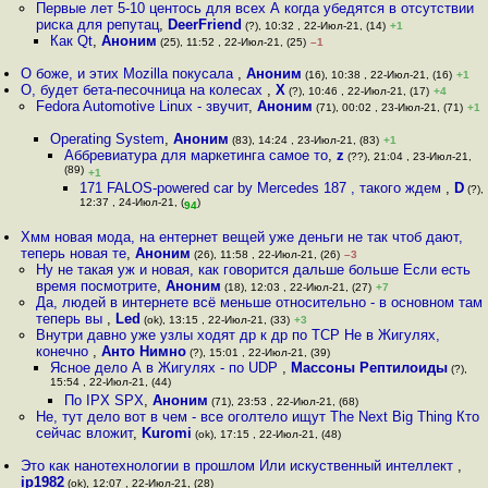
Первые лет 5-10 центось для всех А когда убедятся в отсутствии
риска для репутац
,
DeerFriend
(?), 10:32 , 22-Июл-21, (14)
+1
Как Qt
,
Аноним
(25), 11:52 , 22-Июл-21, (25)
–1
О боже, и этих Mozilla покусала
,
Аноним
(16), 10:38 , 22-Июл-21, (16)
+1
О, будет бета-песочница на колесах
,
Х
(?), 10:46 , 22-Июл-21, (17)
+4
Fedora Automotive Linux - звучит
,
Аноним
(71), 00:02 , 23-Июл-21, (71)
+1
Operating System
,
Аноним
(83), 14:24 , 23-Июл-21, (83)
+1
Аббревиатура для маркетинга самое то
,
z
(??), 21:04 , 23-Июл-21,
(89)
+1
171 FALOS-powered car by Mercedes 187 , такого ждем
,
D
(?),
12:37 , 24-Июл-21, (
)
94
Хмм новая мода, на ентернет вещей уже деньги не так чтоб дают,
теперь новая те
,
Аноним
(26), 11:58 , 22-Июл-21, (26)
–3
Ну не такая уж и новая, как говорится дальше больше Если есть
время посмотрите
,
Аноним
(18), 12:03 , 22-Июл-21, (27)
+7
Да, людей в интернете всё меньше относительно - в основном там
теперь вы
,
Led
(ok), 13:15 , 22-Июл-21, (33)
+3
Внутри давно уже узлы ходят др к др по TCP Не в Жигулях,
конечно
,
Анто Нимно
(?), 15:01 , 22-Июл-21, (39)
Ясное дело А в Жигулях - по UDP
,
Массоны Рептилоиды
(?),
15:54 , 22-Июл-21, (44)
По IPX SPX
,
Аноним
(71), 23:53 , 22-Июл-21, (68)
Не, тут дело вот в чем - все оголтело ищут The Next Big Thing Кто
сейчас вложит
,
Kuromi
(ok), 17:15 , 22-Июл-21, (48)
Это как нанотехнологии в прошлом Или искуственный интеллект
,
ip1982
(ok), 12:07 , 22-Июл-21, (28)