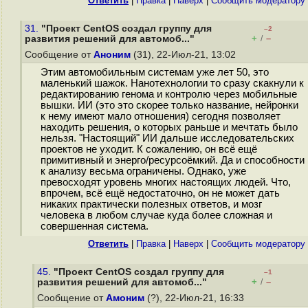
Ответить
|
Правка
|
Наверх
|
Cообщить модератору
31.
"Проект CentOS создал группу для
–2
+
–
развития решений для автомоб..."
/
Сообщение от
Аноним
(31), 22-Июл-21, 13:02
Этим автомобильным системам уже лет 50, это
маленький шажок. Нанотехнологии то сразу скакнули к
редактированию генома и контролю через мобильные
вышки. ИИ (это это скорее только название, нейронки
к нему имеют мало отношения) сегодня позволяет
находить решения, о которых раньше и мечтать было
нельзя. "Настоящий" ИИ дальше исследовательских
проектов не уходит. К сожалению, он всё ещё
примитивный и энерго/ресурсоёмкий. Да и способности
к анализу весьма ограничены. Однако, уже
превосходят уровень многих настоящих людей. Что,
впрочем, всё ещё недостаточно, он не может дать
никаких практически полезных ответов, и мозг
человека в любом случае куда более сложная и
совершенная система.
Ответить
|
Правка
|
Наверх
|
Cообщить модератору
45.
"Проект CentOS создал группу для
–1
+
–
развития решений для автомоб..."
/
Сообщение от
Амоним
(?), 22-Июл-21, 16:33