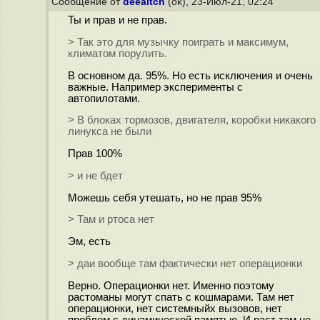
Сообщение от
deeaitch
(ok), 23-Июл-21, 02:24
Ты и прав и не прав.
> Так это для музычку поиграть и максимум,
климатом порулить.
В основном да. 95%. Но есть исключения и очень
важные. Например эксперименты с
автопилотами.
> В блоках тормозов, двигателя, коробки никакого
линукса не были
Прав 100%
> и не бдет
Можешь себя утешать, но не прав 95%
> Там и ртоса нет
Эм, есть
> даи вообще там фактически нет операционки
Верно. Операционки нет. Именно поэтому
растоманы могут спать с кошмарами. Там нет
операционки, нет системныйх вызовов, нет
проблем с динамической памятью. И раст там не