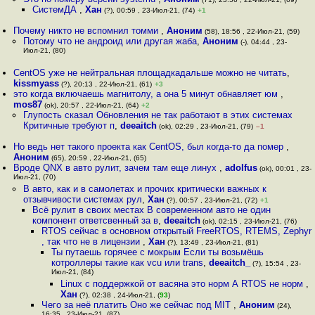
СистемДА
,
Хан
(?), 00:59 , 23-Июл-21, (74)
+1
Почему никто не вспомнил томми
,
Аноним
(58), 18:56 , 22-Июл-21, (59)
Потому что не андроид или другая жаба
,
Аноним
(-), 04:44 , 23-
Июл-21, (80)
CentOS уже не нейтральная площадкадальше можно не читать
,
kissmyass
(?), 20:13 , 22-Июл-21, (61)
+3
это когда включаешь магнитолу, а она 5 минут обнавляет юм
,
mos87
(ok), 20:57 , 22-Июл-21, (64)
+2
Глупость сказал Обновления не так работают в этих системах
Критичные требуют п
,
deeaitch
(ok), 02:29 , 23-Июл-21, (79)
–1
Но ведь нет такого проекта как CentOS, был когда-то да помер
,
Аноним
(65), 20:59 , 22-Июл-21, (65)
Вроде QNX в авто рулит, зачем там еще линух
,
adolfus
(ok), 00:01 , 23-
Июл-21, (70)
В авто, как и в самолетах и прочих критически важных к
отзывчивости системах рул
,
Хан
(?), 00:57 , 23-Июл-21, (72)
+1
Всё рулит в своих местах В современном авто не один
компонент ответсвенный за в
,
deeaitch
(ok), 02:15 , 23-Июл-21, (76)
RTOS сейчас в основном открытый FreeRTOS, RTEMS, Zephyr
, так что не в лицензии
,
Хан
(?), 13:49 , 23-Июл-21, (81)
Ты путаешь горячее с мокрым Если ты возьмёшь
котроллеры такие как vcu или trans
,
deeaitch_
(?), 15:54 , 23-
Июл-21, (84)
Linux с поддержкой от васяна это норм А RTOS не норм
,
Хан
(?), 02:38 , 24-Июл-21, (
93
)
Чего за неё платить Оно же сейчас под MIT
,
Аноним
(24),