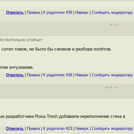
Ответить
|
Правка
|
К родителю #39
|
Наверх
|
Cообщить модератору
+
–
/
ействительно отобьет
с сотен томов, не было бы синяков и разбора полётов.
олом энтузиазме.
Ответить
|
Правка
|
К родителю #39
|
Наверх
|
Cообщить модератору
+
–
/
+2
ые разработчики Rosa Tresh добавили переполнение стека в
Ответить
|
Правка
|
К родителю #23
|
Наверх
|
Cообщить модератору