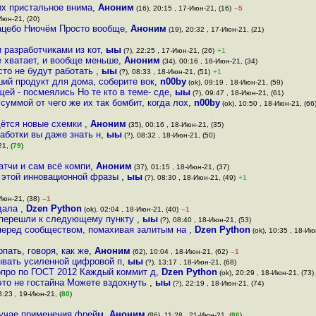
их пристальное внима
,
Аноним
(16), 20:15 , 17-Июн-21, (16)
–5
Июн-21, (20)
ацебо Ниочём Просто вообще
,
Аноним
(19), 20:32 , 17-Июн-21, (21)
 разработчиками из кот
,
ыы
(?), 22:25 , 17-Июн-21, (26)
+1
е хватает, и вообще меньше
,
Аноним
(34), 00:16 , 18-Июн-21, (34)
сто не будут работать
,
ыы
(?), 08:33 , 18-Июн-21, (51)
+1
ий продукт для дома, соберите вок
,
n00by
(ok), 09:19 , 18-Июн-21, (59)
й - посмеялись Но те кто в теме- сде
,
ыы
(?), 09:47 , 18-Июн-21, (61)
суммой от чего же их так бомбит, когда лох
,
n00by
(ok), 10:50 , 18-Июн-21, (66
идётся новые схемки
,
Аноним
(35), 00:16 , 18-Июн-21, (35)
работки вы даже знать н
,
ыы
(?), 08:32 , 18-Июн-21, (50)
1, (
79
)
атчи и сам всё компи
,
Аноним
(37), 01:15 , 18-Июн-21, (37)
е этой инновационной фразы
,
ыы
(?), 08:30 , 18-Июн-21, (49)
+1
Июн-21, (38)
–1
ндала
,
Dzen Python
(ok), 02:04 , 18-Июн-21, (40)
–1
и перешли к следующему пункту
,
ыы
(?), 08:40 , 18-Июн-21, (53)
перед сообществом, помахивая залитым на
,
Dzen Python
(ok), 10:35 , 18-Ию
пать, говоря, как же
,
Аноним
(62), 10:04 , 18-Июн-21, (62)
–1
сывать усиленной цифровой п
,
ыы
(?), 13:17 , 18-Июн-21, (68)
опро по ГОСТ 2012 Каждый коммит д
,
Dzen Python
(ok), 20:29 , 18-Июн-21, (73)
 это не гостайна Можете вздохнуть
,
ыы
(?), 22:19 , 18-Июн-21, (74)
3:23 , 19-Июн-21, (
80
)
лучае применения фрейм
,
Аноним
(86), 11:28 , 21-Июн-21, (
86
)