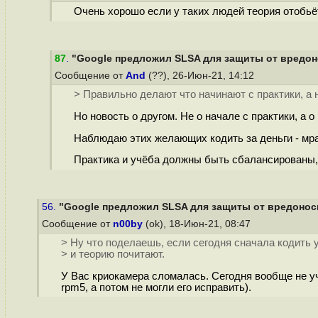
Очень хорошо если у таких людей теория отобьё
87
.
"Google предложил SLSA для защиты от вредоно
Сообщение от
And
(??), 26-Июн-21, 14:12
> Правильно делают что начинают с практики, а н
Но новость о другом. Не о начале с практики, а 
Наблюдаю этих желающих кодить за деньги - мрак
Практика и учёба должны быть сбалансированы, д
56.
"Google предложил SLSA для защиты от вредоносн
Сообщение от
n00by
(ok), 18-Июн-21, 08:47
> Ну что поделаешь, если сегодня сначала кодить уч
> и теорию почитают.
У Вас криокамера сломалась. Сегодня вообще не уч
rpm5, а потом не могли его исправить).