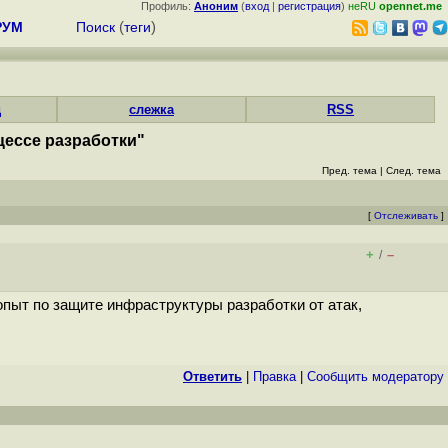
Профиль:
Аноним
(
вход
|
регистрация
)
неRU
opennet.me
РУМ
Поиск
(
теги
)
д
слежка
RSS
цессе разработки"
Пред. тема
|
След. тема
[
Отслеживать
]
+
–
/
 опыт по защите инфраструктуры разработки от атак,
Ответить
|
Правка
|
Cообщить модератору