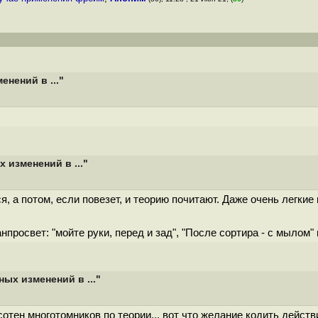
нений в ..."
изменений в ..."
, а потом, если повезет, и теорию почитают. Даже очень легкие
нпросвет: "мойте руки, перед и зад", "После сортира - с мылом" 
ых изменений в ..."
сотен многотомников по теории... вот что желание кодить дейст