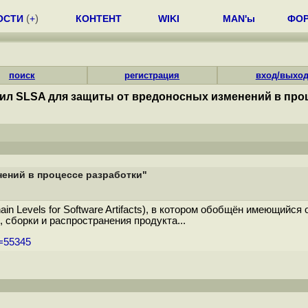
ОСТИ
(
+
)
КОНТЕНТ
WIKI
MAN'ы
ФО
поиск
регистрация
вход/выхо
ил SLSA для защиты от вредоносных изменений в про
ений в процессе разработки"
n Levels for Software Artifacts), в котором обобщён имеющийся
 сборки и распространения продукта...
m=55345