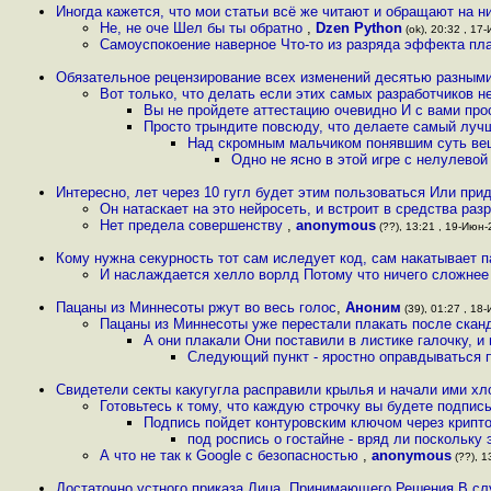
Иногда кажется, что мои статьи всё же читают и обращают на н
Не, не оче Шел бы ты обратно
,
Dzen Python
(ok), 20:32 , 17-
Самоуспокоение наверное Что-то из разряда эффекта пл
Обязательное рецензирование всех изменений десятью разными
Вот только, что делать если этих самых разработчиков н
Вы не пройдете аттестацию очевидно И с вами про
Просто трындите повсюду, что делаете самый лучш
Над скромным мальчиком понявшим суть веще
Одно не ясно в этой игре с нелулевой 
Интересно, лет через 10 гугл будет этим пользоваться Или пр
Он натаскает на это нейросеть, и встроит в средства раз
Нет предела совершенству
,
anonymous
(??), 13:21 , 19-Июн-2
Кому нужна секурность тот сам иследует код, сам накатывает п
И наслаждается хелло ворлд Потому что ничего сложне
Пацаны из Миннесоты ржут во весь голос
,
Аноним
(39), 01:27 , 18-
Пацаны из Миннесоты уже перестали плакать после ска
А они плакали Они поставили в листике галочку, 
Следующий пункт - яростно оправдываться 
Свидетели секты какугугла расправили крылья и начали ими хло
Готовьтесь к тому, что каждую строчку вы будете подпи
Подпись пойдет контуровским ключом через крипт
под роспись о гостайне - вряд ли поскольку
А что не так к Google с безопасностью
,
anonymous
(??), 1
Достаточно устного приказа Лица, Принимающего Решения В с