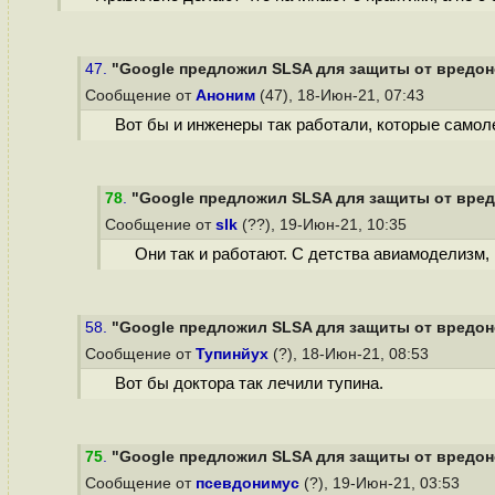
47.
"Google предложил SLSA для защиты от вредоно
Сообщение от
Аноним
(47), 18-Июн-21, 07:43
Вот бы и инженеры так работали, которые самол
78
.
"Google предложил SLSA для защиты от вредо
Сообщение от
slk
(??), 19-Июн-21, 10:35
Они так и работают. С детства авиамоделизм,
58.
"Google предложил SLSA для защиты от вредоно
Сообщение от
Тупинйух
(?), 18-Июн-21, 08:53
Вот бы доктора так лечили тупина.
75
.
"Google предложил SLSA для защиты от вредоно
Сообщение от
псевдонимус
(?), 19-Июн-21, 03:53