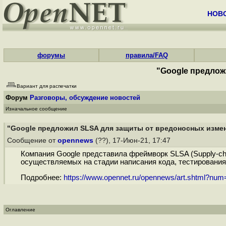
НОВ
форумы
правила/FAQ
"Google предлож
Вариант для распечатки
Форум
Разговоры, обсуждение новостей
Изначальное сообщение
"Google предложил SLSA для защиты от вредоносных измен
Сообщение от
opennews
(??), 17-Июн-21, 17:47
Компания Google представила фреймворк SLSA (Supply-chai
осуществляемых на стадии написания кода, тестирования,
Подробнее:
https://www.opennet.ru/opennews/art.shtml?nu
Оглавление