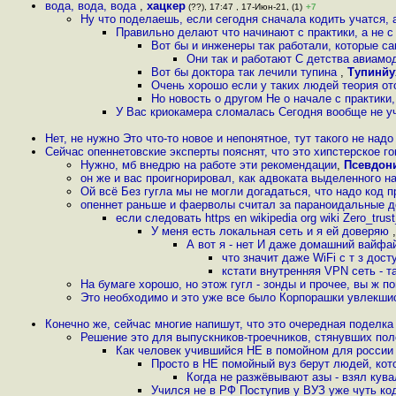
вода, вода, вода
,
хацкер
(??), 17:47 , 17-Июн-21, (1)
+7
Ну что поделаешь, если сегодня сначала кодить учатся, а
Правильно делают что начинают с практики, а не с
Вот бы и инженеры так работали, которые 
Они так и работают С детства авиамо
Вот бы доктора так лечили тупина
,
Тупинйу
Очень хорошо если у таких людей теория о
Но новость о другом Не о начале с практики,
У Вас криокамера сломалась Сегодня вообще не уч
Нет, не нужно Это что-то новое и непонятное, тут такого не над
Сейчас опеннетовские эксперты пояснят, что это хипстерское го
Нужно, мб внедрю на работе эти рекомендации
,
Псевдон
он же и вас проигнорировал, как адвоката выделенного н
Ой всё Без гугла мы не могли догадаться, что надо код 
опеннет раньше и фаерволы считал за параноидальные 
если следовать https en wikipedia org wiki Zero_tru
У меня есть локальная сеть и я ей доверяю
А вот я - нет И даже домашний вайфа
что значит даже WiFi с т з дос
кстати внутренняя VPN сеть - т
На бумаге хорошо, но этож гугл - зонды и прочее, вы ж 
Это необходимо и это уже все было Корпорашки увлекши
Конечно же, сейчас многие напишут, что это очередная поделка
Решение это для выпускников-троечников, стянувших пол
Как человек учившийся НЕ в помойном для россии 
Просто в НЕ помойный вуз берут людей, кот
Когда не разжёвывают азы - взял кувал
Учился не в РФ Поступив у ВУЗ уже чуть к