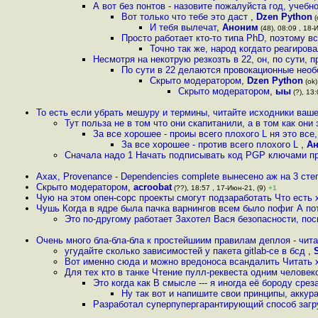
А вот без понтов - назовите пожалуйста год, учебн
Вот только что тебе это даст
,
Dzen Python
(
И тебя вылечат
,
Аноним
(48), 08:09 , 18-
Просто работает кто-то типа PhD, поэтому в
Точно так же, народ когдато реагирова
Несмотря на некотрую резкозть в 22, он, по сути, 
По сути в 22 делаются провокационные нео
Скрыто модератором
,
Dzen Python
(ok)
Скрыто модератором
,
ыы
(?), 13:
То есть если убрать мешуру и термины, читайте исходники ваше
Тут польза не в том что они скапитанили, а в том как они
За все хорошее - проиы всего плохого L ня это все
За все хорошее - против всего плохого L
,
А
Сначала надо 1 Начать подписывать код PGP ключами при
Ахах, Provenance - Dependencies complete вынесено аж на 3 сте
Скрыто модератором
,
acroobat
(??), 18:57 , 17-Июн-21, (9)
+1
Чую на этом опен-сорс проекты смогут подзаработать Что есть
Чушь Когда в ядре была пачка варнингов всем было пофиг А по
Это по-другому работает Захотел Вася безопасности, пос
Очень много бла-бла-бла к простейшиим правилам деплоя - чит
угудайте сколько зависимостей у пакета gitlab-ce в бсд
,
Вот именно сюда и можно вредоноса всандалить Читать 
Для тех кто в танке Чтение пулл-реквеста одним человек
Это когда как В смысле --- я иногда её бороду ср
Ну так вот и напишите свои принципы, аккур
Разработал суперпупергарантирующий способ загр