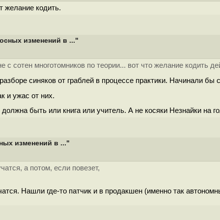
т желание кодить.
сных изменений в ..."
е с сотен многотомников по теории... вот что желание кодить д
о разборе синяков от граблей в процессе практики. Начинали бы 
 и ужас от них.
олжна быть или книга или учитель. А не косяки Незнайки на г
ых изменений в ..."
атся, а потом, если повезет,
атся. Нашли где-то патчик и в продакшен (именно так автономн