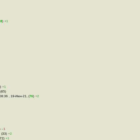
78
)
+1
)
+1
 (65)
 08:36 , 19-Июн-21, (
76
)
+2
)
–1
 (33)
+2
72)
+1