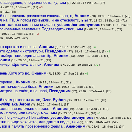
ое заведение, специальность, ку
,
ыы
(?), 22:38 , 17-Июн-21, (27)
ok), 02:07 , 18-Июн-21, (41)
–3
Июн-21, (48)
сё по полочкам разложено изначально, о
,
Аноним
(70), 13:35 , 18-Июн-21, (70)
л на ITIL А потом привыкли, и не стесняютс
,
ыы
(?), 13:53 , 18-Июн-21, (71)
прав толстые компании сначала
,
yet another anonymous
(?), 00:01 , 18-Июн-21
боснованные заявления Подтвердить свои
,
ыы
(?), 08:45 , 18-Июн-21, (55)
, 10:32 , 18-Июн-21, (63)
–2
06 , 18-Июн-21, (67)
го проекта и всех за
,
Аноним
(5), 18:37 , 17-Июн-21, (5)
+4
 это сделали - структури
,
Псевдоним
(??), 18:48 , 17-Июн-21, (7)
+3
, выйдет еще один аналог Sp
,
Аноним
(14), 20:06 , 17-Июн-21, (14)
ноним
(14), 20:06 , 17-Июн-21, (15)
мер https www altlinux
,
Аноним
(77), 09:25 , 19-Июн-21, (
77
)
пень Хотя это во
,
Онаним
(?), 18:50 , 17-Июн-21, (8)
+1
 хорошо
,
Аноним
(11), 19:13 , 17-Июн-21, (11)
том начали все быст
,
Аноним
(12), 19:16 , 17-Июн-21, (12)
мотрел на сабж, а не наоб
,
Псевдоним
(??), 22:09 , 17-Июн-21, (25)
ай пулл-реквесты даже
,
Dzen Python
(ok), 19:47 , 17-Июн-21, (13)
Sw00p aka Jerom
(?), 20:20 , 17-Июн-21, (18)
хельп параллельно с strace
,
Аноним
(19), 20:31 , 17-Июн-21, (19)
ом- с хочу или нехочу- мож
,
ыы
(?), 23:40 , 17-Июн-21, (28)
+1
езаю Но умище-то При соблю
,
yet another anonymous
(?), 00:15 , 18-Июн-21, (32
атно в виде чеклиста, или даже в виде
,
ыы
(?), 08:35 , 18-Июн-21, (52)
узки в память проверенного файла
,
Ананоним
(?), 08:41 , 18-Июн-21, (54)