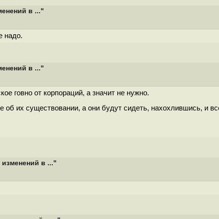
нений в ..."
е надо.
нений в ..."
ое говно от корпораций, а значит не нужно.
се об их существовании, а они будут сидеть, нахохлившись, и в
зменений в ..."