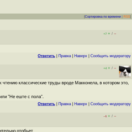
[
Сортировка по времени
|
RSS
]
+
–
/
+7
Ответить
|
Правка
|
Наверх
|
Cообщить модератору
+
–
/
+4
 к чтению классические труды вроде Макконела, в котором это,
или "Не еште с пола".
Ответить
|
Правка
|
Наверх
|
Cообщить модератору
+
–
/
–6
вительно отобьет