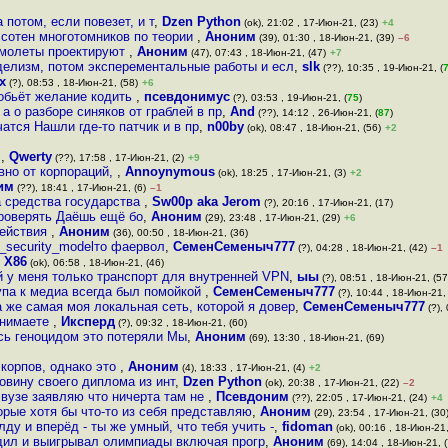
 потом, если повезет, и т
,
Dzen Python
(ok), 21:02 , 17-Июн-21, (23)
+4
 сотен многотомников по теории
,
Аноним
(39), 01:30 , 18-Июн-21, (39)
–6
самолеты проектируют
,
Аноним
(47), 07:43 , 18-Июн-21, (47)
+7
делизм, потом эксперементальные работы и есл
,
slk
(??), 10:35 , 19-Июн-21, (
х
(?), 08:53 , 18-Июн-21, (58)
+6
тобьёт желание кодить
,
псевдонимус
(?), 03:53 , 19-Июн-21, (
75
)
 а о разборе синяков от граблей в пр
,
And
(??), 14:12 , 26-Июн-21, (
87
)
атся Нашли где-то патчик и в пр
,
n00by
(ok), 08:47 , 18-Июн-21, (56)
+2
о
,
Qwerty
(??), 17:58 , 17-Июн-21, (2)
+9
вно от корпораций,
,
Annoynymous
(ok), 18:25 , 17-Июн-21, (3)
+2
им
(??), 18:41 , 17-Июн-21, (6)
–1
а средства государства
,
Sw00p aka Jerom
(?), 20:16 , 17-Июн-21, (17)
проверять Даёшь ещё бо
,
Аноним
(29), 23:48 , 17-Июн-21, (29)
+6
действия
,
Аноним
(36), 00:50 , 18-Июн-21, (36)
st_security_modelто фаервол
,
СеменСеменыч777
(?), 04:28 , 18-Июн-21, (42)
–1
,
X86
(ok), 06:58 , 18-Июн-21, (46)
й у меня только транспорт для внутренней VPN
,
ыы
(?), 08:51 , 18-Июн-21, (57
тупа к медиа всегда был помойкой
,
СеменСеменыч777
(?), 10:44 , 18-Июн-21,
а же самая моя локальная сеть, которой я довер
,
СеменСеменыч777
(?),
понимаете
,
Иксперд
(?), 09:32 , 18-Июн-21, (60)
сь геноцидом это потеряли Мы
,
Аноним
(69), 13:30 , 18-Июн-21, (69)
 корпов, однако это
,
Аноним
(4), 18:33 , 17-Июн-21, (4)
+2
овину своего диплома из инт
,
Dzen Python
(ok), 20:38 , 17-Июн-21, (22)
–2
вузе заявляю что ничерта там не
,
Псевдоним
(??), 22:05 , 17-Июн-21, (24)
+4
орые хотя бы что-то из себя представляю
,
Аноним
(29), 23:54 , 17-Июн-21, (30
ду и вперёд - ты же умный, что тебя учить -
,
fidoman
(ok), 00:16 , 18-Июн-21,
одил и выигрывал олимпиады включая прогр
,
Аноним
(69), 14:04 , 18-Июн-21, (