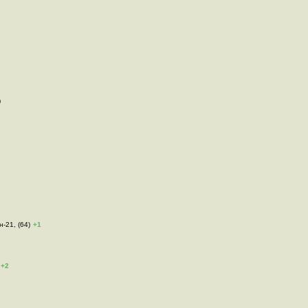
)
н-21, (64)
+1
+2