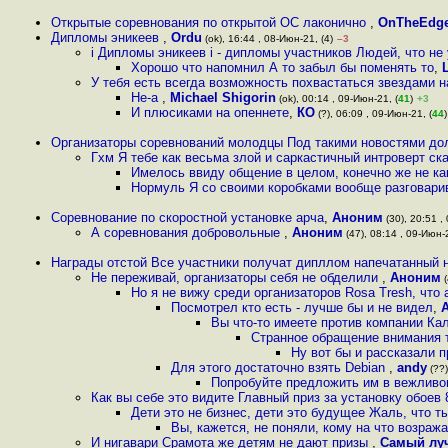
Открытые соревнования по открытой ОС лаконично
,
OnTheEdg
Дипломы эникеев
,
Ordu
(ok), 16:44 , 08-Июн-21, (4)
–3
i Дипломы эникеев i - дипломы участников Людей, что не
Хорошо что напомнил А то забыл бы поменять то
,
У тебя есть всегда возможность похвастаться звездами на
Не-а
,
Michael Shigorin
(ok), 00:14 , 09-Июн-21, (
41
)
+3
И плюсиками на опеннете
,
КО
(?), 06:09 , 09-Июн-21, (
44
)
Организаторы соревнований молодцы Под такими новостями до
Гхм Я тебе как весьма злой и саркастичный интроверт с
Имелось ввиду общение в целом, конечно же не к
Нормуль Я со своими коробками вообще разговарив
Соревнование по скоростной установке арча
,
Аноним
(30), 20:51 ,
А соревнования добровольные
,
Аноним
(47), 08:14 , 09-Июн-2
Награды отстой Все участники получат дипллом напечатанный н
Не переживай, организаторы себя не обделили
,
Аноним
(
Но я не вижу среди организаторов Rosa Tresh, что
Посмотрел кто есть - лучше бы и не видел
,
Вы что-то имеете против компании Кал
Странное обращение внимания т
Ну вот бы и рассказали 
Для этого достаточно взять Debian
,
andy
(??)
Попробуйте предложить им в вежливо
Как вы себе это видите Главный приз за установку обоев
Дети это не бизнес, дети это будущее Жаль, что т
Вы, кажется, не поняли, кому на что возра
И нигавари Срамота же детям не дают призы
,
Самый лу