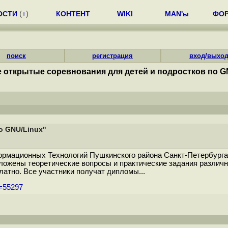
ОСТИ
(
+
)
КОНТЕНТ
WIKI
MAN'ы
ФО
поиск
регистрация
вход/выхо
 открытые соревнования для детей и подростков по G
о GNU/Linux"
ормационных Технологий Пушкинского района Санкт-Петербурга
ложены теоретические вопросы и практические задания различно
латно. Все участники получат дипломы...
m=55297