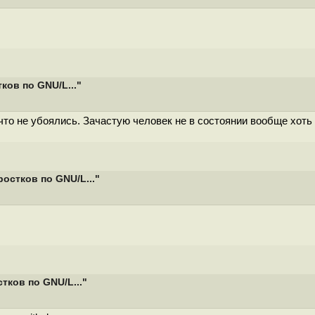
ов по GNU/L..."
 что не убоялись. Зачастую человек не в состоянии вообще хоть
остков по GNU/L..."
ков по GNU/L..."