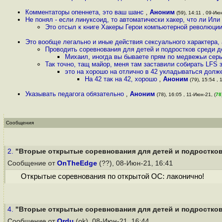
Комментаторы опеннета, это ваш шанс
,
Аноним
(59), 14:11 , 09-Июн
Не понял - если линуксоид, то автоматически хакер, что ли Ил
Это отсыл к книге Хакеры Герои компьютерной революции
Это вообще легально и иные действия сексуального характера,
Проводить соревнования для детей и подростков среди д
Михаил, иногда вы бываете прям по медвежьи сер
Так точно, тащ майор, меня там заставили собирать LFS 
это на хорошо на отлично в 42 укладываться дол
На 42 так на 42, хорошо
,
Аноним
(79), 15:54 , 
Указывать педагога обязательно
,
Аноним
(78), 16:05 , 11-Июн-21, (
78
Сообщения
2.
"Вторые открытые соревнования для детей и подростков 
Сообщение от
OnTheEdge
(??), 08-Июн-21, 16:41
Открытые соревнования по открытой ОС: лаконично!
4.
"Вторые открытые соревнования для детей и подростков 
Сообщение от
Ordu
(ok), 08-Июн-21, 16:44