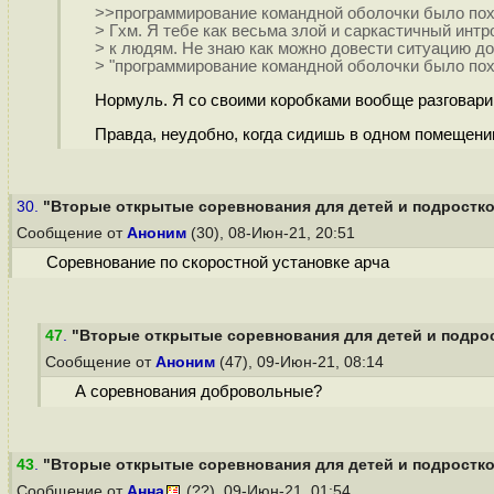
>>программирование командной оболочки было по
> Гхм. Я тебе как весьма злой и саркастичный интр
> к людям. Не знаю как можно довести ситуацию д
> "программирование командной оболочки было пох
Нормуль. Я со своими коробками вообще разговарив
Правда, неудобно, когда сидишь в одном помещении
30.
"Вторые открытые соревнования для детей и подростков
Сообщение от
Аноним
(30), 08-Июн-21, 20:51
Соревнование по скоростной установке арча
47
.
"Вторые открытые соревнования для детей и подрост
Сообщение от
Аноним
(47), 09-Июн-21, 08:14
А соревнования добровольные?
43
.
"Вторые открытые соревнования для детей и подростков
Сообщение от
Анна
(??), 09-Июн-21, 01:54