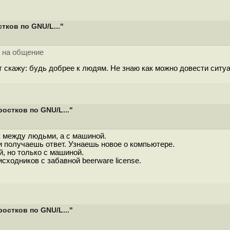
ков по GNU/L..."
 на общение
рт скажу: будь добрее к людям. Не знаю как можно довести сит
остков по GNU/L..."
к между людьми, а с машиной.
 получаешь ответ. Узнаешь новое о компьютере.
, но только с машиной.
сходников с забавной beerware license.
остков по GNU/L..."