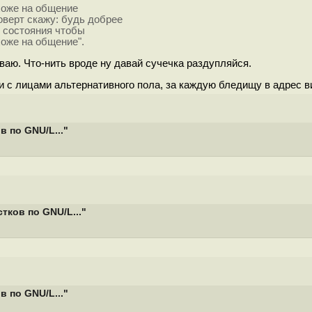
хоже на общение
оверт скажу: будь добрее
о состояния чтобы
оже на общение".
аю. Что-нить вроде ну давай сучечка раздупляйся.
 с лицами альтернативного пола, за каждую бледищу в адрес в
 по GNU/L..."
ков по GNU/L..."
 по GNU/L..."