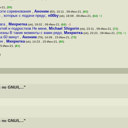
-21, (
59
)
и эти соревнования
,
Аноним
(60), 16:11 , 09-Июн-21, (
60
)
 , которых с подачи предс
,
n00by
(ok), 18:08 , 09-Июн-21, (
64
)
+2
 ага
,
Михрютка
(ok), 19:02 , 09-Июн-21, (
68
)
–3
етей и подростков Не мене
,
Michael Shigorin
(ok), 23:11 , 09-Июн-21, (
72
)
ьезны В такие моменты с вами рядо
,
Михрютка
(ok), 23:22 , 09-Июн-21, (
73
)
+1
за 60 минут
,
Аноним
(79), 14:08 , 15-Июн-21, (
79
)
жен
,
Михрютка
(ok), 14:23 , 15-Июн-21, (
80
)
15-Июн-21, (
81
)
)
по GNU/L..."
по GNU/L..."