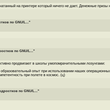
чатанный на принтере который ничего не дает. Денежные призы 
ков по GNU/L..."
остков по GNU/L..."
 активно продвигают в школы умопомрачительными лозунгами:
й образовательный опыт при использовании наших операционных
петентность при полете в космос. (ц)
дростков по GNU/L..."