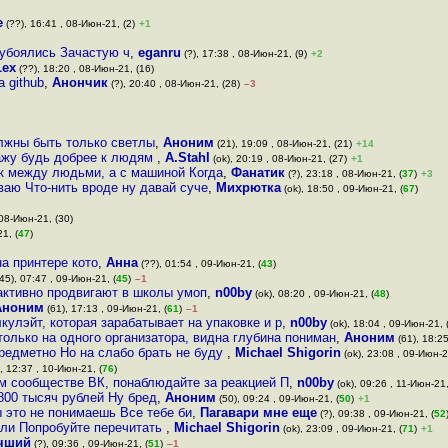
e
(??), 16:41 , 08-Июн-21, (2)
+1
 убоялись Зачастую ч
,
eganru
(?), 17:38 , 08-Июн-21, (9)
+2
Lex
(??), 18:20 , 08-Июн-21, (16)
 github
,
Анончик
(?), 20:40 , 08-Июн-21, (28)
–3
лжны быть только светлы
,
Аноним
(21), 19:09 , 08-Июн-21, (21)
+14
кажу будь добрее к людям
,
A.Stahl
(ok), 20:19 , 08-Июн-21, (27)
+1
ак между людьми, а с машиной Когда
,
Фанатик
(?), 23:18 , 08-Июн-21, (
37
)
+3
аю Что-нить вроде ну давай суче
,
Михрютка
(ok), 18:50 , 09-Июн-21, (
67
)
 08-Июн-21, (30)
1, (
47
)
а принтере кото
,
Анна
(??), 01:54 , 09-Июн-21, (
43
)
45), 07:47 , 09-Июн-21, (
45
)
–1
 активно продвигают в школы умоп
,
n00by
(ok), 08:20 , 09-Июн-21, (
48
)
Аноним
(61), 17:13 , 09-Июн-21, (
61
)
–1
кулэйт, которая зарабатывает на упаковке и р
,
n00by
(ok), 18:04 , 09-Июн-21, 
олько на одного организатора, видна глубина пониман
,
Аноним
(61), 18:25
предметно Но на слабо брать не буду
,
Michael Shigorin
(ok), 23:08 , 09-Июн-2
, 12:37 , 10-Июн-21, (
76
)
м сообществе ВК, понаблюдайте за реакцией П
,
n00by
(ok), 09:26 , 11-Июн-21,
 800 тысяч рублей Ну бред
,
Аноним
(50), 09:24 , 09-Июн-21, (
50
)
+1
ы это не понимаешь Все тебе би
,
Пагавари мне еще
(?), 09:38 , 09-Июн-21, (
52
жали Попробуйте перечитать
,
Michael Shigorin
(ok), 23:09 , 09-Июн-21, (
71
)
+1
чший
(?), 09:36 , 09-Июн-21, (
51
)
–1