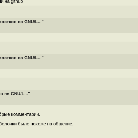
и на github
остков по GNU/L..."
остков по GNU/L..."
 по GNU/L..."
брые комментарии.
болочки было похоже на общение.