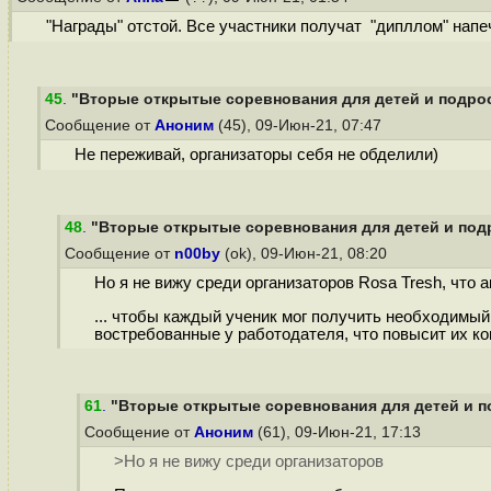
"Награды" отстой. Все участники получат "дипллом" напе
45
.
"Вторые открытые соревнования для детей и подрост
Сообщение от
Аноним
(45), 09-Июн-21, 07:47
Не переживай, организаторы себя не обделили)
48
.
"Вторые открытые соревнования для детей и подр
Сообщение от
n00by
(ok), 09-Июн-21, 08:20
Но я не вижу среди организаторов Rosa Tresh, что
... чтобы каждый ученик мог получить необходимы
востребованные у работодателя, что повысит их ком
61
.
"Вторые открытые соревнования для детей и по
Сообщение от
Аноним
(61), 09-Июн-21, 17:13
>Но я не вижу среди организаторов