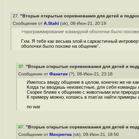
27.
"Вторые открытые соревнования для детей и подрост
Сообщение от
A.Stahl
(ok), 08-Июн-21, 20:19
>программирование командной оболочки было похоже
Гхм. Я тебе как весьма злой и саркастичный интрове
оболочки было похоже на общение".
37
.
"Вторые открытые соревнования для детей и подр
Сообщение от
Фанатик
(?), 08-Июн-21, 23:18
Имелось ввиду общение в целом, конечно же не ка
Когда ты вводишь неизвестные, для себя команды и
Скорее ближе к общению с животными или природой
К примеру можно, копаясь в man'ах найти примеры и
no war
67
.
"Вторые открытые соревнования для детей и подр
Сообщение от
Михрютка
(ok), 09-Июн-21, 18:50