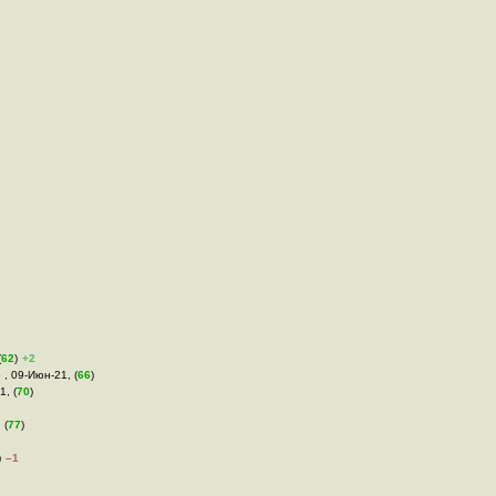
(
62
)
+2
 , 09-Июн-21, (
66
)
1, (
70
)
 (
77
)
)
–1