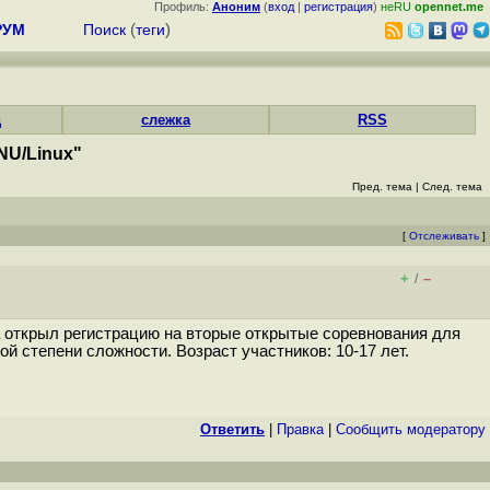
Профиль:
Аноним
(
вход
|
регистрация
)
неRU
opennet.me
РУМ
Поиск
(
теги
)
д
слежка
RSS
NU/Linux"
Пред. тема
|
След. тема
[
Отслеживать
]
+
–
/
 открыл регистрацию на вторые открытые соревнования для
й степени сложности. Возраст участников: 10-17 лет.
Ответить
|
Правка
|
Cообщить модератору