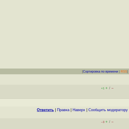
[
Сортировка по времени
|
RSS
]
+
–
/
+1
Ответить
|
Правка
|
Наверх
|
Cообщить модератору
+
–
/
–3