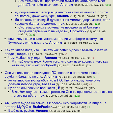
Ага Если забыть про жёсткий лимит на количество мест
для 171 из небогатых сем
,
Аноним
(151), 07:40 , 07-Май-21, (
151
)
ну социальный фактор еще никто не смог отменить Если ты
социофоб, даже жену хре
,
Аноним
(117), 08:31 , 06-Май-21, (126)
Да попасть-то каждый дурак-сынок миллиардера может, если
хорошие баллы продемонс
,
пох.
(?), 09:48 , 06-Май-21, (
128
)
Система слежки вторична, не передергивай Система
общения первична И не надо бы
,
Прохожий
(??), 00:14 , 07-
Май-21, (
)
149
они пишут свои языки, имплементации или форки потому что
3умерам скучно писать е
,
Аноним
(117), 08:18 , 06-Май-21, (121)
Как то читал пост, что Julia это как better python Кто-нить юзает на
проде
,
mapcuk
(ok), 14:38 , 05-Май-21, (69)
–1
Чем Matlab не угодил
,
Анонин
(?), 14:44 , 05-Май-21, (71)
–1
Матлаб очень плох Кроме того, что сам язык коряв, у него как
не было, так и нет
,
lockywolf
(ok), 18:01 , 05-Май-21, (92)
Они использовали свободное ПО, внесли в него изменения и
срубили бала, но не вно
,
Аноним
(70), 14:44 , 05-Май-21, (70)
+3
но не вносили вклад обратно в ПО, Никто никому ничего не
должен Доброе утро
,
Козявка
(?), 16:28 , 05-Май-21, (81)
–1
ну если они вообще вольются
,
B
(?), 23:21 , 05-Май-21, (112)
В любом случае - какие претензии Они-то принесли, вот, нате на
лопате нагибать
,
пох.
(?), 09:52 , 06-Май-21, (
129
)
Хм, MyPy видел но забил, т к особой необходимости не видел , а
вот про MyPyC н
,
BrainFucker
(ok), 16:43 , 05-Май-21, (82)
+1
Ещё есть pyston
,
Анонин
(?), 16:47 , 05-Май-21, (84)