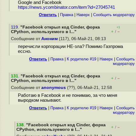
Google and Facebook
https://news.ycombinator.com/item?id=27045741
Ответить
|
Правка
|
Наверх
|
Cообщить модератору
119.
"Facebook открыл код Cinder, форка
+1
+
–
CPython, используемого в I..."
/
Сообщение от
Аноним
(117), 06-Май-21, 08:13
перечисли корпорации НЕ-зла? Помимо Газпрома
ессно.
Ответить
|
Правка
|
К родителю #19
|
Наверх
|
Cообщить
модератору
131
.
"Facebook открыл код Cinder, форка
+
–
/
CPython, используемого в I..."
Сообщение от
anonymous
(??), 06-Май-21, 12:58
Работаю в Facebook и не понимаю, за что меня
выродком называют.
Ответить
|
Правка
|
К родителю #19
|
Наверх
|
Cообщить
модератору
138
.
"Facebook открыл код Cinder, форка
+
–
/
CPython, используемого в I..."