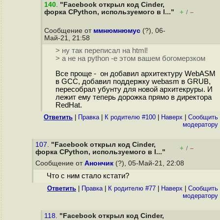
140
.
"Facebook открыл код Cinder,
форка CPython, используемого в I..."
+
–
/
Сообщение от
ммнюмнюмус
(?), 06-
Май-21, 21:58
> ну так переписал на html!
> а не на python -е этом вашем богомерзком
Все проще - он добавил архитектуру WebASM
в GCC, добавил поддержку webasm в GRUB,
пересобрал убунту для новой архитекруры. И
лежит ему теперь дорожка прямо в директора
RedHat.
Ответить
|
Правка
|
К родителю #100
|
Наверх
|
Cообщить
модератору
107.
"Facebook открыл код Cinder,
+
–
/
форка CPython, используемого в I..."
Сообщение от
Анончик
(?), 05-Май-21, 22:08
Что с ним стало кстати?
Ответить
|
Правка
|
К родителю #77
|
Наверх
|
Cообщить
модератору
118.
"Facebook открыл код Cinder,