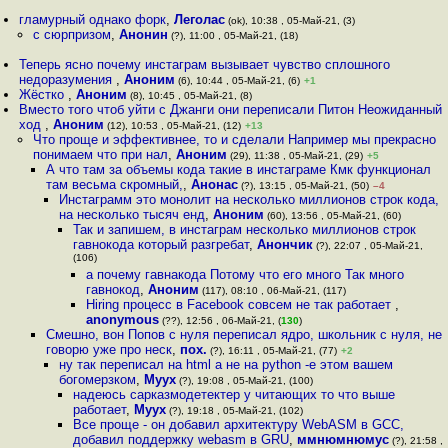
гламурный однако форк
,
Леголас
(ok), 10:38 , 05-Май-21, (3)
с сюрпризом
,
Анонин
(?), 11:00 , 05-Май-21, (18)
Теперь ясно почему инстаграм вызывает чувство сплошного
недоразумения
,
Аноним
(6), 10:44 , 05-Май-21, (6)
+1
Жёстко
,
Аноним
(8), 10:45 , 05-Май-21, (8)
Вместо того чтоб уйти с Джанги они переписали Питон Неожиданный
ход
,
Аноним
(12), 10:53 , 05-Май-21, (12)
+13
Что проще и эффективнее, то и сделали Например мы прекрасно
понимаем что при нал
,
Аноним
(29), 11:38 , 05-Май-21, (29)
+5
А что там за объемы кода такие в инстаграме Кмк функционал
там весьма скромный,
,
Анонас
(?), 13:15 , 05-Май-21, (50)
–4
Инстаграмм это монолит на несколько миллионов строк кода,
на несколько тысяч енд
,
Аноним
(60), 13:56 , 05-Май-21, (60)
Так и запишем, в инстаграм несколько миллионов строк
гавнокода который разгребат
,
Анончик
(?), 22:07 , 05-Май-21,
(106)
а почему гавнакода Потому что его много Так много
гавнокод
,
Аноним
(117), 08:10 , 06-Май-21, (117)
Hiring процесс в Facebook совсем не так работает
,
anonymous
(??), 12:56 , 06-Май-21, (
130
)
Смешно, вон Попов с нуля переписал ядро, школьник с нуля, не
говорю уже про неск
,
пох.
(?), 16:11 , 05-Май-21, (77)
+2
ну так переписал на html а не на python -е этом вашем
богомерзком
,
Myyx
(?), 19:08 , 05-Май-21, (100)
надеюсь сарказмодетектер у читающих то что выше
работает
,
Myyx
(?), 19:18 , 05-Май-21, (102)
Все проще - он добавил архитектуру WebASM в GCC,
добавил поддержку webasm в GRU
,
ммнюмнюмус
(?), 21:58 ,