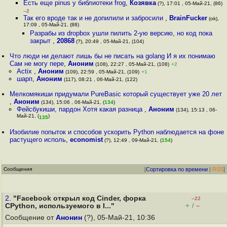
Есть еще pinus у библиотеки frog
,
Козявка
(?), 17:01 , 05-Май-21, (86)
–2
Так его вроде так и не допилили и забросили
,
BrainFucker
(ok),
17:09 , 05-Май-21, (88)
Разрабы из dropbox ушли пилить 2-ую версию, но код пока
закрыт
,
20868
(?), 20:49 , 05-Май-21, (104)
Что люди ни делают лишь бы не писать на golang И я их понимаю
Сам не могу пере
,
Аноним
(108), 22:27 , 05-Май-21, (108)
+2
Actix
,
Аноним
(109), 22:59 , 05-Май-21, (109)
+1
шарп
,
Аноним
(117), 08:21 , 06-Май-21, (122)
Мелкомякиши придумали PureBasic который существует уже 20 лет
,
Аноним
(134), 15:06 , 06-Май-21, (
134
)
Фейсбукиши, пардон Хотя какая разница
,
Аноним
(134), 15:13 , 06-
Май-21, (
)
135
Изобилие попыток и способов ускорить Python наблюдается на фоне
растущего исполь
,
economist
(?), 12:49 , 09-Май-21, (
154
)
Сообщения
[
Сортировка по времени
|
RSS
]
2.
"Facebook открыл код Cinder, форка
–22
+
–
CPython, используемого в I..."
/
Сообщение от
Анонин
(?), 05-Май-21, 10:36