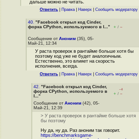
дальше можно не читать.
Ответить
|
Правка
|
Наверх
|
Cообщить модератору
40.
"Facebook открыл код Cinder,
форка CPython, используемого в I..."
+
–
/
Сообщение от
Аноним
(35), 05-
Май-21, 12:34
У раста проверок в рантайме больше хотя бы
поэтому код уже не будет аналогичным.
Естественно, это влияет на скорость
исполнения, всегда.
Ответить
|
Правка
|
Наверх
|
Cообщить модератору
42.
"Facebook открыл код Cinder,
–4
форка CPython, используемого в
+
–
/
I..."
Сообщение от
Аноним
(42), 05-
Май-21, 12:39
> У раста проверок в рантайме больше хотя
бы поэтому
Ну да, ну да. Раз аноним так говорит.
https://benchmarksgame-