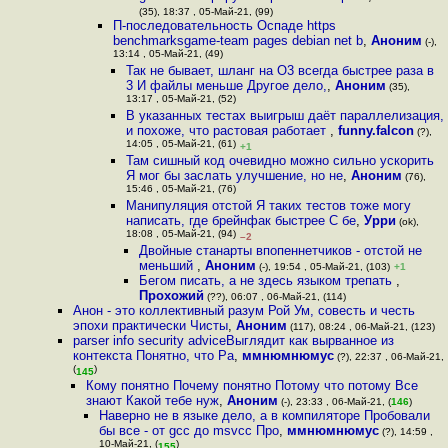
(35), 18:37 , 05-Май-21, (99)
П-последовательность Оспаде https
benchmarksgame-team pages debian net b
,
Аноним
(-),
13:14 , 05-Май-21, (49)
Так не бывает, шланг на O3 всегда быстрее раза в
3 И файлы меньше Другое дело,
,
Аноним
(35),
13:17 , 05-Май-21, (52)
В указанных тестах выигрыш даёт параллелизация,
и похоже, что растовая работает
,
funny.falcon
(?),
14:05 , 05-Май-21, (61)
+1
Там сишный код очевидно можно сильно ускорить
Я мог бы заслать улучшение, но не
,
Аноним
(76),
15:46 , 05-Май-21, (76)
Манипуляция отстой Я таких тестов тоже могу
написать, где брейнфак быстрее С бе
,
Урри
(ok),
18:08 , 05-Май-21, (94)
–2
Двойные станарты впопеннетчиков - отстой не
меньший
,
Аноним
(-), 19:54 , 05-Май-21, (103)
+1
Бегом писать, а не здесь языком трепать
,
Прохожий
(??), 06:07 , 06-Май-21, (114)
Анон - это коллективный разум Рой Ум, совесть и честь
эпохи практически Чисты
,
Аноним
(117), 08:24 , 06-Май-21, (123)
parser info security adviceВыглядит как вырванное из
контекста Понятно, что Ра
,
ммнюмнюмус
(?), 22:37 , 06-Май-21,
(
)
145
Кому понятно Почему понятно Потому что потому Все
знают Какой тебе нуж
,
Аноним
(-), 23:33 , 06-Май-21, (
146
)
Наверно не в языке дело, а в компиляторе Пробовали
бы все - от gcc до msvcc Про
,
ммнюмнюмус
(?), 14:59 ,
10-Май-21, (
)
155