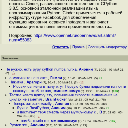
проекта Cinder, развивающего ответвление от CPython
3.8.5, основной эталонной реализации языка
программирования Python. Cinder применяется в рабочей
инфраструктуре Facebook для обеспечения
функционирования сервиса Instagram и включает
оптимизации для повышения производительности...
Подробнее:
https://www.opennet.ru/opennews/art.shtml?
num=55083
Ответить
|
Правка
|
Cообщить модератору
Оглавление
Не нужно, есть pypy cython numba nuitka
,
Анонин
(?), 10:36 , 05-Май-21,
(2)
–22
а мужики-то не знают
,
Гимли
(?), 10:41 , 05-Май-21, (5)
+1
Никитка
,
Арагорн
(?), 10:47 , 05-Май-21, (9)
–12
Рюськи сьпиёны в тылу жгут Первую буквы подменили на почти
похожую, чтоб не пол
,
ммнюмнюмус
(?), 19:20 , 06-Май-21, (
136
)
Тестил как-то нуитку эту, повышения скорости выполнения на
циклах не заметил
,
BrainFucker
(ok), 16:23 , 05-Май-21, (78)
Теперь затести мамбу
,
Анонин
(?), 16:28 , 05-Май-21, (80)
Лучше RustPython
,
Аноним
(96), 18:11 , 05-Май-21, (96)
+1
и постигнет тебя смерть через мумбу-юмбу c
,
B
(?), 23:03 , 05-
Май-21, (110)
–1
намба-томба же
,
ммнюмнюмус
(?), 19:24 , 06-Май-21, (
137
)
Pyston же
,
Аноним
(113), 00:36 , 06-Май-21, (113)