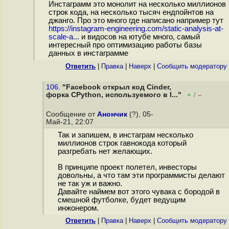
Инстаграмм это монолит на несколько миллионов
строк кода, на несколько тысяч ендпойнтов на
джанго. Про это много где написано например тут
https://instagram-engineering.com/static-analysis-at-
scale-a...
и видосов на ютубе много, самый
интересный про оптимизацию работы базы
данных в инстаграмме
Ответить
|
Правка
|
Наверх
|
Cообщить модератору
106.
"Facebook открыл код Cinder,
форка CPython, используемого в I..."
+
–
/
Сообщение от
Анончик
(?), 05-
Май-21, 22:07
Так и запишем, в инстаграм несколько
миллионов строк гавнокода который
разгребать нет желающих.
В принципе проект полетел, инвесторы
довольны, а что там эти программисты делают
не так уж и важно.
Давайте наймем вот этого чувака с бородой в
смешной футболке, будет ведущим
инжонером.
Ответить
|
Правка
|
Наверх
|
Cообщить модератору