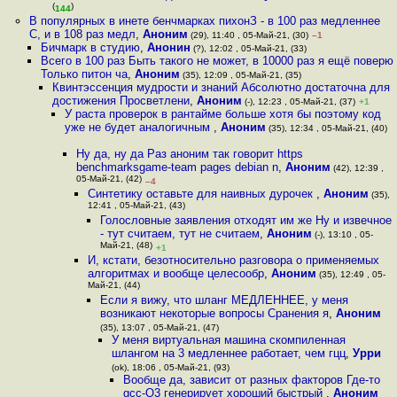
(
)
144
В популярных в инете бенчмарках пихонЗ - в 100 раз медленнее
С, и в 108 раз медл
,
Аноним
(29), 11:40 , 05-Май-21, (30)
–1
Бичмарк в студию
,
Анонин
(?), 12:02 , 05-Май-21, (33)
Всего в 100 раз Быть такого не может, в 10000 раз я ещё поверю
Только питон ча
,
Аноним
(35), 12:09 , 05-Май-21, (35)
Квинтэссенция мудрости и знаний Абсолютно достаточна для
достижения Просветлени
,
Аноним
(-), 12:23 , 05-Май-21, (37)
+1
У раста проверок в рантайме больше хотя бы поэтому код
уже не будет аналогичным
,
Аноним
(35), 12:34 , 05-Май-21, (40)
Ну да, ну да Раз аноним так говорит https
benchmarksgame-team pages debian n
,
Аноним
(42), 12:39 ,
05-Май-21, (42)
–4
Синтетику оставьте для наивных дурочек
,
Аноним
(35),
12:41 , 05-Май-21, (43)
Голословные заявления отходят им же Ну и извечное
- тут считаем, тут не считаем
,
Аноним
(-), 13:10 , 05-
Май-21, (48)
+1
И, кстати, безотносительно разговора о применяемых
алгоритмах и вообще целесообр
,
Аноним
(35), 12:49 , 05-
Май-21, (44)
Если я вижу, что шланг МЕДЛЕННЕЕ, у меня
возникают некоторые вопросы Сранения я
,
Аноним
(35), 13:07 , 05-Май-21, (47)
У меня виртуальная машина скомпиленная
шлангом на 3 медленнее работает, чем гцц
,
Урри
(ok), 18:06 , 05-Май-21, (93)
Вообще да, зависит от разных факторов Где-то
gcc-O3 генерирует хороший быстрый
,
Аноним