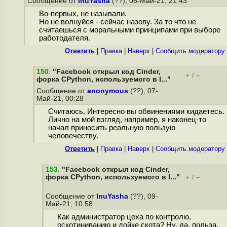
Сообщение от
InuYasha
(??), 06-Май-21, 21:43
Во-первых, не называли.
Но не волнуйся - сейчас назову. За то что не
считаешься с моральными принципами при выборе
работодателя.
Ответить
|
Правка
|
Наверх
|
Cообщить модератору
150
.
"Facebook открыл код Cinder,
+
–
/
форка CPython, используемого в I..."
Сообщение от
anonymous
(??), 07-
Май-21, 00:28
Считаюсь. Интересно вы обвинениями кидаетесь.
Лично на мой взгляд, например, я наконец-то
начал приносить реальную пользую
человечеству.
Ответить
|
Правка
|
Наверх
|
Cообщить модератору
153
.
"Facebook открыл код Cinder,
форка CPython, используемого в I..."
+
–
/
Сообщение от
InuYasha
(??), 09-
Май-21, 10:58
Как администратор цеха по контролю,
оскотиниванию и дойке скота? Ну, да, польза,