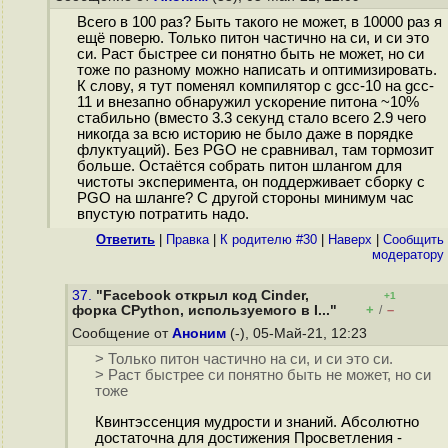
Всего в 100 раз? Быть такого не может, в 10000 раз я
ещё поверю. Только питон частично на си, и си это
си. Раст быстрее си понятно быть не может, но си
тоже по разному можно написать и оптимизировать.
К слову, я тут поменял компилятор с gcc-10 на gcc-
11 и внезапно обнаружил ускорение питона ~10%
стабильно (вместо 3.3 секунд стало всего 2.9 чего
никогда за всю историю не было даже в порядке
флуктуаций). Без PGO не сравнивал, там тормозит
больше. Остаётся собрать питон шлангом для
чистоты эксперимента, он поддерживает сборку с
PGO на шланге? С другой стороны минимум час
впустую потратить надо.
Ответить
|
Правка
|
К родителю #30
|
Наверх
|
Cообщить
модератору
37.
"Facebook открыл код Cinder,
+1
+
–
форка CPython, используемого в I..."
/
Сообщение от
Аноним
(-), 05-Май-21, 12:23
> Только питон частично на си, и си это си.
> Раст быстрее си понятно быть не может, но си
тоже
Квинтэссенция мудрости и знаний. Абсолютно
достаточна для достижения Просветления -