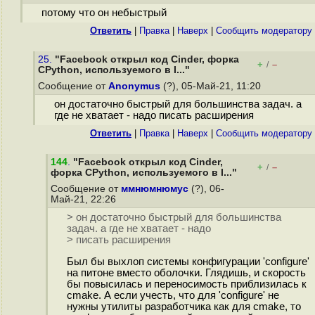
потому что он небыстрый
Ответить
|
Правка
|
Наверх
|
Cообщить модератору
25.
"Facebook открыл код Cinder, форка
+
–
/
CPython, используемого в I..."
Сообщение от
Anonymus
(?), 05-Май-21, 11:20
он достаточно быстрый для большинства задач. а
где не хватает - надо писать расширения
Ответить
|
Правка
|
Наверх
|
Cообщить модератору
144
.
"Facebook открыл код Cinder,
+
–
/
форка CPython, используемого в I..."
Сообщение от
ммнюмнюмус
(?), 06-
Май-21, 22:26
> он достаточно быстрый для большинства
задач. а где не хватает - надо
> писать расширения
Был бы выхлоп системы конфигурации 'configure'
на питоне вместо оболочки. Глядишь, и скорость
бы повысилась и переносимость приблизилась к
cmake. А если учесть, что для 'configure' не
нужны утилиты разработчика как для cmake, то