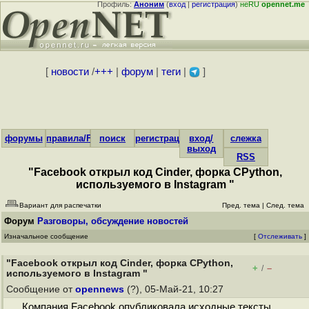
Профиль:
Аноним
(
вход
|
регистрация
)
неRU
opennet.me
[
новости
/
+++
|
форум
|
теги
|
]
форумы
правила/FAQ
поиск
регистрация
вход/
слежка
выход
RSS
"Facebook открыл код Cinder, форка CPython,
используемого в Instagram "
Вариант для распечатки
Пред. тема
|
След. тема
Форум
Разговоры, обсуждение новостей
Изначальное сообщение
[
Отслеживать
]
"Facebook открыл код Cinder, форка CPython,
+
–
/
используемого в Instagram "
Сообщение от
opennews
(?), 05-Май-21, 10:27
Компания Facebook опубликовала исходные тексты