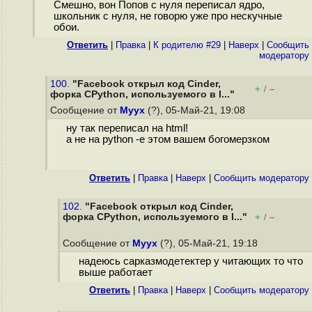
Смешно, вон Попов с нуля переписал ядро,
школьник с нуля, не говорю уже про нескучные
обои.
Ответить
|
Правка
|
К родителю #29
|
Наверх
|
Cообщить
модератору
100.
"Facebook открыл код Cinder,
+
–
/
форка CPython, используемого в I..."
Сообщение от
Myyx
(?), 05-Май-21, 19:08
ну так переписал на html!
а не на python -е этом вашем богомерзком
Ответить
|
Правка
|
Наверх
|
Cообщить модератору
102.
"Facebook открыл код Cinder,
форка CPython, используемого в I..."
+
–
/
Сообщение от
Myyx
(?), 05-Май-21, 19:18
надеюсь сарказмодетектер у читающих то что
выше работает
Ответить
|
Правка
|
Наверх
|
Cообщить модератору