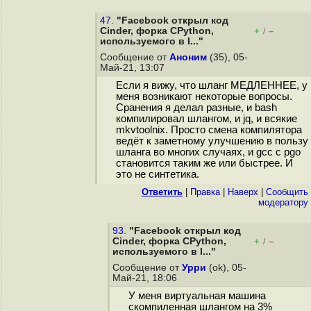
47.
"Facebook открыл код
Cinder, форка CPython,
+
–
/
используемого в I..."
Сообщение от
Аноним
(35), 05-
Май-21, 13:07
Если я вижу, что шланг МЕДЛЕННЕЕ, у
меня возникают некоторые вопросы.
Сранения я делал разные, и bash
компилировал шлангом, и jq, и всякие
mkvtoolnix. Просто смена компилятора
ведёт к заметному улучшению в пользу
шланга во многих случаях, и gcc с pgo
становится таким же или быстрее. И
это не синтетика.
Ответить
|
Правка
|
Наверх
|
Cообщить
модератору
93.
"Facebook открыл код
Cinder, форка CPython,
+
–
/
используемого в I..."
Сообщение от
Урри
(ok), 05-
Май-21, 18:06
У меня виртуальная машина
скомпиленная шлангом на 3%