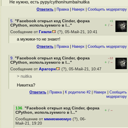
Не нужно, есть pypy/cython/numba/nuitka
Ответить
|
Правка
|
Наверх
|
Cообщить модератору
5.
"Facebook открыл код Cinder, форка
+1
+
–
CPython, используемого в I..."
/
Сообщение от
Гимли
(?), 05-Май-21, 10:41
а мужики-то не знают!
Ответить
|
Правка
|
Наверх
|
Cообщить модератору
9.
"Facebook открыл код Cinder, форка
–12
+
–
CPython, используемого в I..."
/
Сообщение от
Арагорн
(?), 05-Май-21, 10:47
> nuitka
Никитка?
Ответить
|
Правка
|
К родителю #2
|
Наверх
|
Cообщить
модератору
136
.
"Facebook открыл код Cinder, форка
+
–
/
CPython, используемого в I..."
Сообщение от
ммнюмнюмус
(?), 06-
Май-21, 19:20