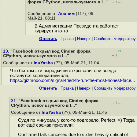
форка CPython, используемого в I..."
+
–
/
Сообщение от
Аноним
(117), 06-
Май-21, 08:11
В Администрации Президента работает,
курирует что-то
Ответить
|
Правка
|
Наверх
|
Cообщить модератору
19.
"Facebook открыл код Cinder, форка
+3
+
–
CPython, используемого в I..."
/
Сообщение от
InuYasha
(??), 05-Май-21, 11:04
Что бы там эти выродки ни открывали, они всегда
останутся корпорацией зла.
https://gizmodo.com/signal-tried-to-run-the-most-honest-face...
Ответить
|
Правка
|
Наверх
|
Cообщить модератору
31.
"Facebook открыл код Cinder, форка
+
–
/
CPython, используемого в I..."
Сообщение от
InuYasha
(??), 05-Май-21, 11:46
Судя по минусам, у кого-то подгорело. Perfect. >) Тогда
вот ещё свежак прислали:
Confirmed talk cancelled due to slides heavily critical of