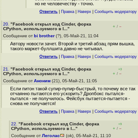
но не человечеству - точно.
Ответить
|
Правка
|
Наверх
|
Cообщить модератору
20.
"Facebook открыл код Cinder, форка
+
–
/
CPython, используемого в I..."
Сообщение от
bi brother
(?), 05-Май-21, 11:04
Автору новости зачет. Второй и третий абзац прям вышка,
такого маркет-буллшита давно не читывал.
Ответить
|
Правка
|
Наверх
|
Cообщить модератору
21.
"Facebook открыл код Cinder, форка
+3
+
–
CPython, используемого в I..."
/
Сообщение от
Аноним
(21), 05-Май-21, 11:05
Если питон такой супир-пупир-быстрый, то почему все так
отчаянно пытаются его ускорить? Дропбокс пытался-
пытался - не получилось. Фейсбук пытается-пытается -
снова не получается!
Ответить
|
Правка
|
Наверх
|
Cообщить модератору
22.
"Facebook открыл код Cinder, форка
+9
+
–
CPython, используемого в I..."
/
Сообщение от
Леголас
(ok), 05-Май-21, 11:10