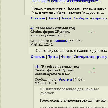
team.pages.debian.net/benchmarksgame/...
Павда, у анонимных Просветленных и питон
"частично на си"шке и прочая "мудрость" ...
Ответить
|
Правка
|
Наверх
|
Cообщить модератору
43.
"Facebook открыл код
Cinder, форка CPython,
+
–
/
используемого в I..."
Сообщение от
Аноним
(35), 05-
Май-21, 12:41
Синтетику оставьте для наивных дурочек.
Ответить
|
Правка
|
Наверх
|
Cообщить модератору
48.
"Facebook открыл код
+1
Cinder, форка CPython,
+
–
/
используемого в I..."
Сообщение от
Аноним
(-), 05-
Май-21, 13:10
> Синтетику оставьте для наивных
дурочек.
Голословные заявления отходят им же.
>>> В популярных в инете бенчмарках