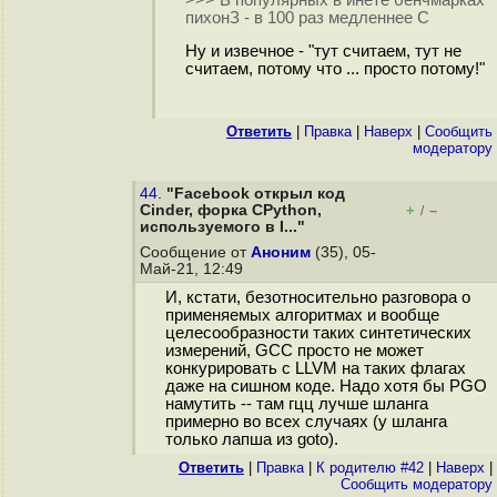
пихонЗ - в 100 раз медленнее С
Ну и извечное - "тут считаем, тут не
считаем, потому что ... просто потому!"
Ответить
|
Правка
|
Наверх
|
Cообщить
модератору
44.
"Facebook открыл код
Cinder, форка CPython,
+
–
/
используемого в I..."
Сообщение от
Аноним
(35), 05-
Май-21, 12:49
И, кстати, безотносительно разговора о
применяемых алгоритмах и вообще
целесообразности таких синтетических
измерений, GCC просто не может
конкурировать с LLVM на таких флагах
даже на сишном коде. Надо хотя бы PGO
намутить -- там гцц лучше шланга
примерно во всех случаях (у шланга
только лапша из goto).
Ответить
|
Правка
|
К родителю #42
|
Наверх
|
Cообщить модератору