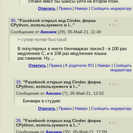
cmake имел бы шансы уйти на второй план.
Ответить
|
Правка
|
Наверх
|
Cообщить модератору
30.
"Facebook открыл код Cinder, форка
–1
+
–
CPython, используемого в I..."
/
Сообщение от
Аноним
(29), 05-Май-21, 11:40
> супир-пупир-быстрый
В популярных в инете бенчмарках пихонЗ - в 100 раз
медленнее С, и в 108 раз медленнее языка
растаманов. Ну....
Ответить
|
Правка
|
К родителю #21
|
Наверх
|
Cообщить
модератору
33.
"Facebook открыл код Cinder, форка
+
–
/
CPython, используемого в I..."
Сообщение от
Анонин
(?), 05-Май-21, 12:02
Бичмарк в студию
Ответить
|
Правка
|
Наверх
|
Cообщить модератору
35.
"Facebook открыл код Cinder, форка
+
–
/
CPython, используемого в I..."
Сообщение от
Аноним
(35), 05-Май-21, 12:09