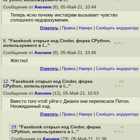
Сообщение от
Аноним
(6), 05-Май-21, 10:44
Теперь ясно почему инстаграм вызывает чувство
сплошного недоразумения.
Ответить
|
Правка
|
Наверх
|
Cообщить модератору
8.
"Facebook открыл код Cinder, форка CPython,
+
–
/
используемого в I..."
Сообщение от
Аноним
(8), 05-Май-21, 10:45
Жёстко!
Ответить
|
Правка
|
Наверх
|
Cообщить модератору
12.
"Facebook открыл код Cinder, форка
+13
+
–
CPython, используемого в I..."
/
Сообщение от
Аноним
(12), 05-Май-21, 10:53
Вместо того чтоб уйти с Джанги они переписали Питон.
Неожиданный ход.
Ответить
|
Правка
|
Наверх
|
Cообщить модератору
29.
"Facebook открыл код Cinder, форка
+5
+
–
CPython, используемого в I..."
/
Сообщение от
Аноним
(29), 05-Май-21, 11:38