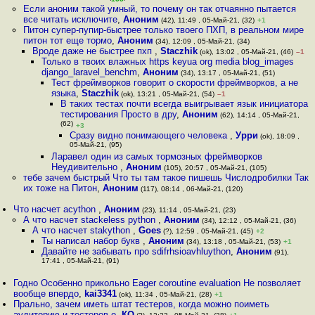
Если аноним такой умный, то почему он так отчаянно пытается
все читать исключите
,
Аноним
(42), 11:49 , 05-Май-21, (32)
+1
Питон супер-пупир-быстрее только твоего ПХП, в реальном мире
питон тот еще тормо
,
Аноним
(34), 12:09 , 05-Май-21, (34)
Вроде даже не быстрее пхп
,
Staczhik
(ok), 13:02 , 05-Май-21, (46)
–1
Только в твоих влажных https keyua org media blog_images
django_laravel_benchm
,
Аноним
(34), 13:17 , 05-Май-21, (51)
Тест фреймворков говорит о скорости фреймворков, а не
языка
,
Staczhik
(ok), 13:21 , 05-Май-21, (54)
–1
В таких тестах почти всегда выигрывает язык инициатора
тестирования Просто в дру
,
Аноним
(62), 14:14 , 05-Май-21,
(62)
+3
Сразу видно понимающего человека
,
Урри
(ok), 18:09 ,
05-Май-21, (95)
Ларавел один из самых тормозных фреймворков
Неудивительно
,
Аноним
(105), 20:57 , 05-Май-21, (105)
тебе зачем быстрый Что ты там такое пишешь Числодробилки Так
их тоже на Питон
,
Аноним
(117), 08:14 , 06-Май-21, (120)
Что насчет acython
,
Аноним
(23), 11:14 , 05-Май-21, (23)
А что насчет staсkeless python
,
Аноним
(34), 12:12 , 05-Май-21, (36)
А что насчет stakython
,
Goes
(?), 12:59 , 05-Май-21, (45)
+2
Ты написал набор букв
,
Аноним
(34), 13:18 , 05-Май-21, (53)
+1
Давайте не забывать про sdifrhsioavhluython
,
Аноним
(91),
17:41 , 05-Май-21, (91)
Годно Особенно прикольно Eager coroutine evaluation Не позволяет
вообще впердо
,
kai3341
(ok), 11:34 , 05-Май-21, (28)
+1
Прально, зачем иметь штат тестеров, когда можно поиметь
аудиторию и тестеров о
,
КО