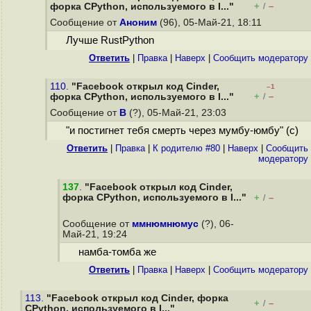
+
–
форка CPython, используемого в I..."
/
Сообщение от
Аноним
(96), 05-Май-21, 18:11
Лучше RustPython
Ответить
|
Правка
|
Наверх
|
Cообщить модератору
110.
"Facebook открыл код Cinder,
–1
+
–
форка CPython, используемого в I..."
/
Сообщение от
B
(?), 05-Май-21, 23:03
"и постигнет тебя смерть через мумбу-юмбу" (c)
Ответить
|
Правка
|
К родителю #80
|
Наверх
|
Cообщить
модератору
137
.
"Facebook открыл код Cinder,
форка CPython, используемого в I..."
+
–
/
Сообщение от
ммнюмнюмус
(?), 06-
Май-21, 19:24
намба-томба же
Ответить
|
Правка
|
Наверх
|
Cообщить модератору
113.
"Facebook открыл код Cinder, форка
+
–
/
CPython, используемого в I..."