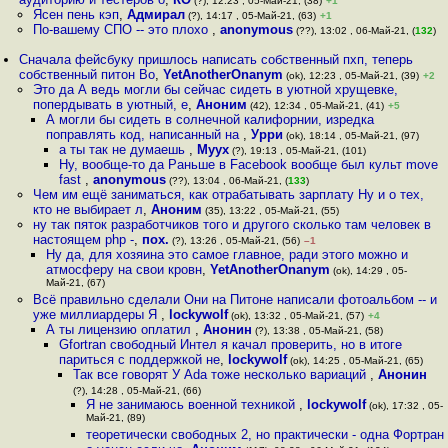
(?), 12:23 , 05-Май-21, (38)
+1
Ясен пень кэп
,
Адмирал
(?), 14:17 , 05-Май-21, (63)
+1
По-вашему СПО -- это плохо
,
anonymous
(??), 13:02 , 06-Май-21, (
132
)
Сначала фейсбуку пришлось написать собственный пхп, теперь
собственный питон Во
,
YetAnotherOnanym
(ok), 12:23 , 05-Май-21, (39)
+2
Это да А ведь могли бы сейчас сидеть в уютной хрущевке,
попердывать в уютный, е
,
Аноним
(42), 12:34 , 05-Май-21, (41)
+5
А могли бы сидеть в солнечной калифорнии, изредка
поправлять код, написанный на
,
Урри
(ok), 18:14 , 05-Май-21, (97)
а ты так не думаешь
,
Myyx
(?), 19:13 , 05-Май-21, (101)
Ну, вообще-то да Раньше в Facebook вообще был культ move
fast
,
anonymous
(??), 13:04 , 06-Май-21, (
133
)
Чем им ещё заниматься, как отрабатывать зарплату Ну и о тех,
кто не выбирает л
,
Аноним
(35), 13:22 , 05-Май-21, (55)
ну так пяток разработчиков того и другого сколько там человек в
настоящем php -
,
пох.
(?), 13:26 , 05-Май-21, (56)
–1
Ну да, для хозяина это самое главное, ради этого можно и
атмосферу на свои кровн
,
YetAnotherOnanym
(ok), 14:29 , 05-
Май-21, (67)
Всё правильно сделали Они на Питоне написали фотоальбом -- и
уже миллиардеры Я
,
lockywolf
(ok), 13:32 , 05-Май-21, (57)
+4
А ты лицензию оплатил
,
Анонин
(?), 13:38 , 05-Май-21, (58)
Gfortran свободный Интел я качал проверить, но в итоге
париться с поддержкой не
,
lockywolf
(ok), 14:25 , 05-Май-21, (65)
Так все говорят У Ada тоже несколько вариаций
,
Анонин
(?), 14:28 , 05-Май-21, (66)
Я не занимаюсь военной техникой
,
lockywolf
(ok), 17:32 , 05-
Май-21, (89)
теоретически свободных 2, но практически - одна Фортран