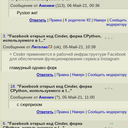
Сообщение от
Аноним
(113), 06-Май-21, 00:36
Pyston же!
Ответить
|
Правка
|
К родителю #2
|
Наверх
|
Cообщить
модератору
3.
"Facebook открыл код Cinder, форка CPython,
+
–
/
используемого в I..."
Сообщение от
Леголас
(ok), 05-Май-21, 10:38
> Cinder применяется в рабочей инфраструктуре Facebook
для обеспечения функционирования сервиса Instagram
гламурный однако форк
Ответить
|
Правка
|
Наверх
|
Cообщить модератору
18.
"Facebook открыл код Cinder, форка
+
–
/
CPython, используемого в I..."
Сообщение от
Анонин
(?), 05-Май-21, 11:00
с сюрпризом
Ответить
|
Правка
|
Наверх
|
Cообщить модератору
6.
"Facebook открыл код Cinder, форка
+1
+
–
CPython, используемого в I..."
/