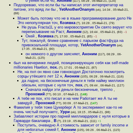
о уенен если чо
,
Аноним
(117), 08:28 , 06-Май-21, (124)
Подозреваю, что если бы ты написал этот интерпретатор на
питоне, это вряд ли бы
,
YetAnotherOnanym
(ok), 14:34 , 05-Май-21,
(68)
Может быть потому что не в языке программирование дело Не
Это непопулярная точ
,
Козявка
(?), 16:28 , 05-Май-21, (79)
Не рушь Fracta1L у его мировосприятие Он свято верует что
переписывание на Раст
,
Аноним
(12), 16:44 , 05-Май-21, (83)
–1
Окей
,
Козявка
(?), 17:00 , 05-Май-21, (85)
–1
Тут, пожалуй, ближе сравнение с ларьком фастфуда на
привокзальной площади, котор
,
YetAnotherOnanym
(ok),
17:35 , 05-Май-21, (90)
он немного о другом заясняет
,
Аноним
(117), 08:29 , 06-
Май-21, (125)
был на вечеринке людей, позиционирующих себя как self-made
millionaries Наибол
,
пох.
(?), 17:01 , 05-Май-21, (87)
Не, на пхп он явно сам говнокодил Достаточно посмотреть
сорцы утёкшего лет 12 н
,
Аноним
(105), 06:28 , 06-Май-21, (116)
да ладно, на бесконечные деньги я тебе найму миллион
обезьян, которые с нуля точ
,
пох.
(?), 09:44 , 06-Май-21, (127)
Сначала найди эти деньги бесконечные, трепло
,
Прохожий
(??), 00:10 , 07-Май-21, (
148
)
А тебе не пох, кто писал и на чем Работает же А ты не
завидуй
,
Прохожий
(??), 00:09 , 07-Май-21, (
147
)
Фамилия у тебя тоже Цукерберг А то эксперимент как-то не
очень чистый получаетс
,
Урри
(ok), 18:15 , 05-Май-21, (98)
Забавляют истории про парней миллиардеров с нуля которые в
Гарварде бакалавра
,
B
(?), 23:19 , 05-Май-21, (111)
+1
Поступить, очевидно А стоимость зависит от family income и
для небогатых семей f
,
Аноним
(105), 06:26 , 06-Май-21, (115)