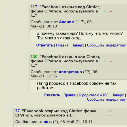
117.
"Facebook открыл код Cinder,
форка CPython, используемого в
+
–
/
I..."
Сообщение от
Аноним
(117), 06-
Май-21, 08:10
а почему гавнакода? Потому что его много?
Так много <> гавнокод
Ответить
|
Правка
|
Наверх
|
Cообщить модератору
130
.
"Facebook открыл код Cinder,
форка CPython, используемого в
+
–
/
I..."
Сообщение от
anonymous
(??), 06-
Май-21, 12:56
Hiring процесс в Facebook совсем не так
работает.
Ответить
|
Правка
|
К родителю #106
|
Наверх
|
Cообщить модератору
77.
"Facebook открыл код Cinder, форка
+2
+
–
CPython, используемого в I..."
/
Сообщение от
пох.
(?), 05-Май-21, 16:11