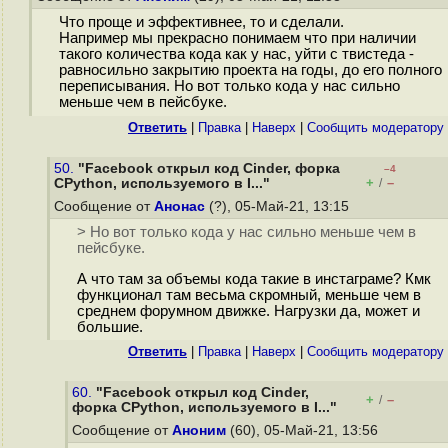
Что проще и эффективнее, то и сделали.
Например мы прекрасно понимаем что при наличии
такого количества кода как у нас, уйти с твистеда -
равносильно закрытию проекта на годы, до его полного
переписывания. Но вот только кода у нас сильно
меньше чем в пейсбуке.
Ответить
|
Правка
|
Наверх
|
Cообщить модератору
50.
"Facebook открыл код Cinder, форка
–4
+
–
CPython, используемого в I..."
/
Сообщение от
Анонас
(?), 05-Май-21, 13:15
> Но вот только кода у нас сильно меньше чем в
пейсбуке.
А что там за объемы кода такие в инстаграме? Кмк
функционал там весьма скромный, меньше чем в
среднем форумном движке. Нагрузки да, может и
большие.
Ответить
|
Правка
|
Наверх
|
Cообщить модератору
60.
"Facebook открыл код Cinder,
+
–
/
форка CPython, используемого в I..."
Сообщение от
Аноним
(60), 05-Май-21, 13:56