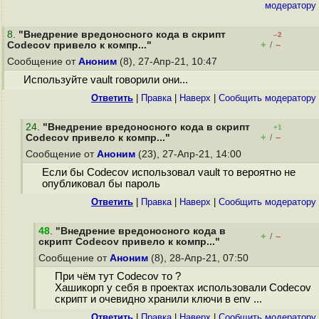
модератору
8
.
"Внедрение вредоносного кода в скрипт
–2
+
–
Codecov привело к компр..."
/
Сообщение от
Аноним
(8), 27-Апр-21, 10:47
Используйте vault говорили они...
Ответить
|
Правка
|
Наверх
|
Cообщить модератору
24
.
"Внедрение вредоносного кода в скрипт
+1
+
–
Codecov привело к компр..."
/
Сообщение от
Аноним
(23), 27-Апр-21, 14:00
Если бы Codecov использовал vault то вероятно не
опубликовал бы пароль
Ответить
|
Правка
|
Наверх
|
Cообщить модератору
48
.
"Внедрение вредоносного кода в
+
–
/
скрипт Codecov привело к компр..."
Сообщение от
Аноним
(8), 28-Апр-21, 07:50
При чём тут Codecov то ?
Хашикорп у себя в проектах использовали Codecov
скрипт и очевидно хранили ключи в env ...
Ответить
|
Правка
|
Наверх
|
Cообщить модератору