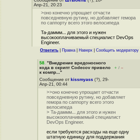
Сообщение от
Штыбель
(?), 28-
Апр-21, 20:23
>оно конечно упрощает отчасти
повседневную рутину, но добавляет гемора
по саппорту всего этого велосипеда
Та-даммм... для этого и нужен
высокооплачиваемый специалист DevOps
Engineer.
Ответить
|
Правка
|
Наверх
|
Cообщить модератору
58
.
"Внедрение вредоносного
кода в скрипт Codecov привело
+
–
/
к компр..."
Сообщение от
kissmyass
(?), 29-
Апр-21, 00:44
>>оно конечно упрощает отчасти
повседневную рутину, но добавляет
гемора по саппорту всего этого
велосипеда
> Та-даммм... для этого и нужен
высокооплачиваемый специалист
DevOps Engineer.
если требуются расходы на еще одну
штатную единицу для поддержания