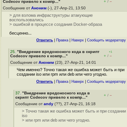
+
–
Codecov привело к компр..."
/
Сообщение от
Аноним
(-), 27-Апр-21, 13:50
> для взлома инфраструктуры атакующие
воспользовались
> ошибкой в процессе создания Docker-образа
бесценно...
Ответить
|
Правка
|
Наверх
|
Cообщить модератору
25
.
"Внедрение вредоносного кода в скрипт
+1
+
–
Codecov привело к компр..."
/
Сообщение от
Аноним
(23), 27-Апр-21, 14:01
Чем именно? Точно такая же ошибка может быть и при
создании iso или rpm или deb или чего угодно.
Ответить
|
Правка
|
Наверх
|
Cообщить модератору
37
.
"Внедрение вредоносного кода в
+
–
/
скрипт Codecov привело к компр..."
Сообщение от
andy
(??), 27-Апр-21, 16:18
> Точно такая же ошибка может быть и при создании
iso
> или rpm или deb или чего угодно.