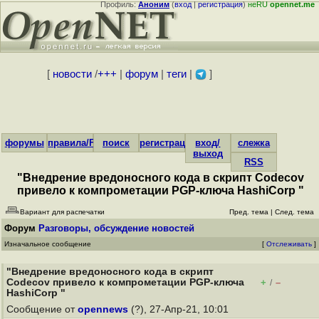
Профиль:
Аноним
(
вход
|
регистрация
)
неRU
opennet.me
[
новости
/
+++
|
форум
|
теги
|
]
форумы
правила/FAQ
поиск
регистрация
вход/
слежка
выход
RSS
"Внедрение вредоносного кода в скрипт Codecov
привело к компрометации PGP-ключа HashiCorp "
Вариант для распечатки
Пред. тема
|
След. тема
Форум
Разговоры, обсуждение новостей
Изначальное сообщение
[
Отслеживать
]
"Внедрение вредоносного кода в скрипт
Codecov привело к компрометации PGP-ключа
+
–
/
HashiCorp "
Сообщение от
opennews
(?), 27-Апр-21, 10:01