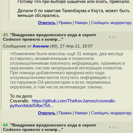
Потому что при выборе шашечек или ехать, приехали.
Делали б по заветам Таненбаума и Кнута, может быть
меньше обсирались.
Ответить
|
Правка
|
Наверх
|
Cообщить модератору
40
.
"Внедрение вредоносного кода в скрипт
+
–
/
Codecov привело к компр..."
Сообщение от
Аноним
(40), 27-Апр-21, 18:07
>Изменения были внесены ещё 31 января, два месяца
оставались незамеченными и позволяли
злоумышленникам извлекать информацию, хранимую в
окружениях систем непрерывной интеграции клиентов.
При помощи добавленного вредоносного кода
злоумышленники могли получить информацию о
тестируемом Git-репозитории и всех переменных
окружения, в том числе включающих токены,
То ли дело
Coveralls:
https://github.com/TheKevJames/coveralls-
python/blob/54be754...
Ответить
|
Правка
|
Наверх
|
Cообщить модератору
44
.
"Внедрение вредоносного кода в скрипт
+
–
/
Codecov привело к компр..."