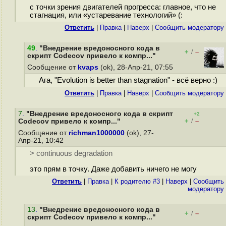
с точки зрения двигателей прогресса: главное, что не
стагнация, или «устаревание технологий» (:
Ответить
|
Правка
|
Наверх
|
Cообщить модератору
49
.
"Внедрение вредоносного кода в
+
–
/
скрипт Codecov привело к компр..."
Сообщение от
kvaps
(ok), 28-Апр-21, 07:55
Ага, "Evolution is better than stagnation" - всё верно :)
Ответить
|
Правка
|
Наверх
|
Cообщить модератору
7
.
"Внедрение вредоносного кода в скрипт
+2
+
–
Codecov привело к компр..."
/
Сообщение от
richman1000000
(ok), 27-
Апр-21, 10:42
> continuous degradation
это прям в точку. Даже добавить ничего не могу
Ответить
|
Правка
|
К родителю #3
|
Наверх
|
Cообщить
модератору
13
.
"Внедрение вредоносного кода в
+
–
/
скрипт Codecov привело к компр..."