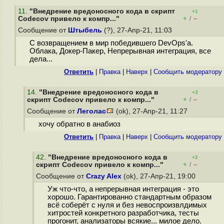
11
.
"Внедрение вредоносного кода в скрипт
+1
+
–
Codecov привело к компр..."
/
Сообщение от
Штыбель
(?), 27-Апр-21, 11:03
С возвращением в мир победившего DevOps'а.
Облака, Докер-Пакер, Непрерывная интеграция, все
дела...
Ответить
|
Правка
|
Наверх
|
Cообщить модератору
14
.
"Внедрение вредоносного кода в
+3
+
–
скрипт Codecov привело к компр..."
/
Сообщение от
Леголас
(ok), 27-Апр-21, 11:27
хочу обратно в анабиоз
Ответить
|
Правка
|
Наверх
|
Cообщить модератору
42
.
"Внедрение вредоносного кода в
+2
+
–
скрипт Codecov привело к компр..."
/
Сообщение от
Crazy Alex
(ok), 27-Апр-21, 19:00
Уж что-что, а непрерывная интеграция - это
хорошо. Гарантированно стандартным образом
всё соберёт с нуля и без невоспроизвлдимых
хитростей конкретного разработчика, тесты
прогонит, анализаторы всякие... милое дело.