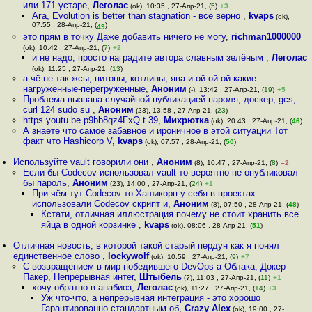
или 171 устаре
,
Леголас
(ok), 10:35 , 27-Апр-21, (
5
)
+3
Ага, Evolution is better than stagnation - всё верно
,
kvaps
(ok),
07:55 , 28-Апр-21, (
)
49
это прям в точку Даже добавить ничего не могу
,
richman1000000
(ok), 10:42 , 27-Апр-21, (
7
)
+2
и не надо, просто наградите автора славным зелёным
,
Леголас
(ok), 11:25 , 27-Апр-21, (
13
)
а чё не так жсы, питоны, котлины, ява и ой-ой-ой-какие-
нагруженные-перегруженные
,
Аноним
(-), 13:42 , 27-Апр-21, (
19
)
+5
Проблема вызвана случайной публикацией пароля, доскер, gcs,
curl 124 sudo su
,
Аноним
(23), 13:58 , 27-Апр-21, (
23
)
https youtu be p9bb8qz4FxQ t 39
,
Михрютка
(ok), 20:43 , 27-Апр-21, (
46
)
А знаете что самое забавное и ироничное в этой ситуации Тот
факт что Hashicorp V
,
kvaps
(ok), 07:57 , 28-Апр-21, (
50
)
Используйте vault говорили они
,
Аноним
(8), 10:47 , 27-Апр-21, (
8
)
–2
Если бы Codecov использовал vault то вероятно не опубликовал
бы пароль
,
Аноним
(23), 14:00 , 27-Апр-21, (
24
)
+1
При чём тут Codecov то Хашикорп у себя в проектах
использовали Codecov скрипт и
,
Аноним
(8), 07:50 , 28-Апр-21, (
48
)
Кстати, отличная иллюстрация почему не стоит хранить все
яйца в одной корзинке
,
kvaps
(ok), 08:06 , 28-Апр-21, (
51
)
Отличная новость, в которой такой старый пердун как я понял
единственное слово
,
lockywolf
(ok), 10:59 , 27-Апр-21, (
9
)
+7
С возвращением в мир победившего DevOps а Облака, Докер-
Пакер, Непрерывная интег
,
Штыбель
(?), 11:03 , 27-Апр-21, (
11
)
+1
хочу обратно в анабиоз
,
Леголас
(ok), 11:27 , 27-Апр-21, (
14
)
+3
Уж что-что, а непрерывная интеграция - это хорошо
Гарантированно стандартным об
,
Crazy Alex
(ok), 19:00 , 27-