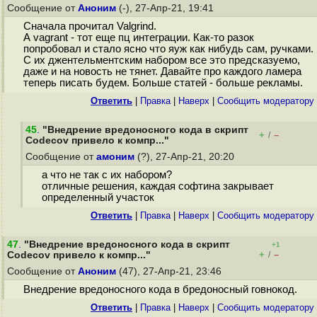
Сообщение от
Аноним
(-), 27-Апр-21, 19:41
Сначала прочитал Valgrind.
А vagrant - тот еще пц интеграции. Как-то разок
попробовал и стало ясно что яуж как нибудь сам, ручками.
С их джентельментским набором все это предсказуемо,
даже и на новость не тянет. Давайте про каждого ламера
теперь писать будем. Больше статей - больше рекламы.
Ответить
|
Правка
|
Наверх
|
Cообщить модератору
45
.
"Внедрение вредоносного кода в скрипт
+
–
/
Codecov привело к компр..."
Сообщение от
амоним
(?), 27-Апр-21, 20:20
а что не так с их набором?
отличные решения, каждая софтина закрывает
определенный участок
Ответить
|
Правка
|
Наверх
|
Cообщить модератору
47
.
"Внедрение вредоносного кода в скрипт
+1
+
–
Codecov привело к компр..."
/
Сообщение от
Аноним
(47), 27-Апр-21, 23:46
Внедрение вредоносного кода в бредоносный говнокод.
Ответить
|
Правка
|
Наверх
|
Cообщить модератору