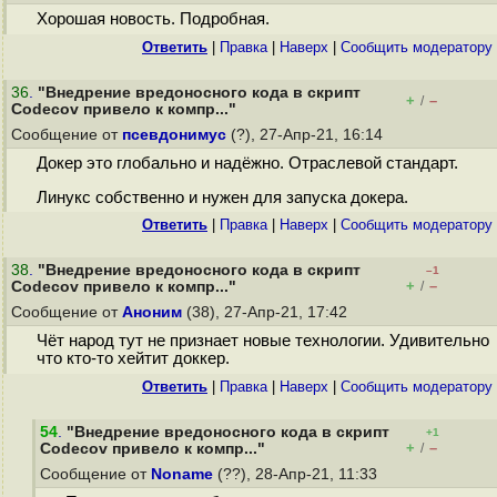
Хорошая новость. Подробная.
Ответить
|
Правка
|
Наверх
|
Cообщить модератору
36
.
"Внедрение вредоносного кода в скрипт
+
–
/
Codecov привело к компр..."
Сообщение от
псевдонимус
(?), 27-Апр-21, 16:14
Докер это глобально и надёжно. Отраслевой стандарт.
Линукс собственно и нужен для запуска докера.
Ответить
|
Правка
|
Наверх
|
Cообщить модератору
38
.
"Внедрение вредоносного кода в скрипт
–1
+
–
Codecov привело к компр..."
/
Сообщение от
Аноним
(38), 27-Апр-21, 17:42
Чёт народ тут не признает новые технологии. Удивительно
что кто-то хейтит доккер.
Ответить
|
Правка
|
Наверх
|
Cообщить модератору
54
.
"Внедрение вредоносного кода в скрипт
+1
+
–
Codecov привело к компр..."
/
Сообщение от
Noname
(??), 28-Апр-21, 11:33