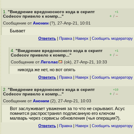
1
.
"Внедрение вредоносного кода в скрипт
+1
+
–
Codecov привело к компр..."
/
Сообщение от
Анонин
(?), 27-Апр-21, 10:01
Бывает
Ответить
|
Правка
|
Наверх
|
Cообщить модератору
4
.
"Внедрение вредоносного кода в скрипт
+1
+
–
Codecov привело к компр..."
/
Сообщение от
Леголас
(ok), 27-Апр-21, 10:33
никогда же нет, но вот опять
Ответить
|
Правка
|
Наверх
|
Cообщить модератору
2
.
"Внедрение вредоносного кода в скрипт
+10
+
–
Codecov привело к компр..."
/
Сообщение от
Аноним
(2), 27-Апр-21, 10:03
Вот заслуживает уважения за то что не скрывают. Асус
помнится распространял подписанную его ключом
малварь через сервисы обновления (чья операция?).
Ответить
|
Правка
|
Наверх
|
Cообщить модератору