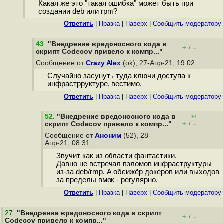
Какая же это "такая ошибка" может быть при
создании deb или rpm?
Ответить
|
Правка
|
Наверх
|
Cообщить модератору
43
.
"Внедрение вредоносного кода в
+
–
/
скрипт Codecov привело к компр..."
Сообщение от
Crazy Alex
(ok), 27-Апр-21, 19:02
Случайно засунуть туда ключи доступа к
инфрастрруктуре, вестимо.
Ответить
|
Правка
|
Наверх
|
Cообщить модератору
52
.
"Внедрение вредоносного кода в
+1
+
–
скрипт Codecov привело к компр..."
/
Сообщение от
Аноним
(52), 28-
Апр-21, 08:31
Звучит как из области фантастики.
Давно не встречал взломов инфраструктуры
из-за deb/rmp. А обсижёр докеров или выходов
за пределы вмок - регулярно.
Ответить
|
Правка
|
Наверх
|
Cообщить модератору
27
.
"Внедрение вредоносного кода в скрипт
+
–
/
Codecov привело к компр..."