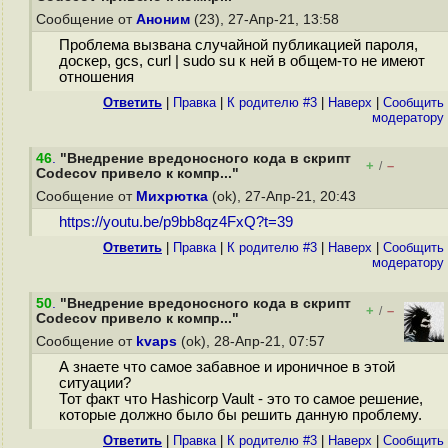
Сообщение от
Аноним
(23), 27-Апр-21, 13:58
Проблема вызвана случайной публикацией пароля,
доскер, gcs, curl | sudo su к ней в общем-то не имеют
отношения
Ответить
|
Правка
|
К родителю #3
|
Наверх
|
Cообщить
модератору
46
.
"Внедрение вредоносного кода в скрипт
+
–
/
Codecov привело к компр..."
Сообщение от
Михрютка
(ok), 27-Апр-21, 20:43
https://youtu.be/p9bb8qz4FxQ?t=39
Ответить
|
Правка
|
К родителю #3
|
Наверх
|
Cообщить
модератору
50
.
"Внедрение вредоносного кода в скрипт
+
–
/
Codecov привело к компр..."
Сообщение от
kvaps
(ok), 28-Апр-21, 07:57
А знаете что самое забавное и ироничное в этой
ситуации?
Тот факт что Hashicorp Vault - это то самое решение,
которые должно было бы решить данную проблему.
Ответить
|
Правка
|
К родителю #3
|
Наверх
|
Cообщить