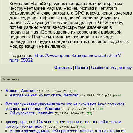
Компания HashiCorp, известная разработкой открытых
инструментариев Vagrant, Packer, Nomad и Terraform,
объявила об утечке закрытого GPG-ключа, используемого
для создания цифровых подписей, верифицирующих
релизы. Атакующие, получившие доступ к GPG-ключу,
потенциально могли внести скрытые изменения в
продукты HashiCorp, заверив их корректной цифровой
подписью. При этом компания заявила, что в ходе
проведённого аудита следов попыток внесения подобных
модификаций не выявлено...
Подробнее:
https://www.opennet.ru/opennews/art.shtml?
num=55032
Ответить
|
Правка
|
Cообщить модератору
Оглавление
Бывает
,
Анонин
(?), 10:01 , 27-Апр-21, (
1
)
+1
никогда же нет, но вот опять
,
Леголас
(ok), 10:33 , 27-Апр-21, (
4
)
+1
Вот заслуживает уважения за то что не скрывают Асус помнится
распространял подп
,
Аноним
(2), 10:03 , 27-Апр-21, (
2
)
+10
Ой дурачееек
,
валяйте
(?), 12:06 , 28-Апр-21, (
55
)
доскер, gcs, curl 124 sudo su все пароли от всего плейнтекстом
потому что как
,
пох.
(?), 10:27 , 27-Апр-21, (
3
)
+13
с точки зрения двигателей прогресса главное, что не стагнация,