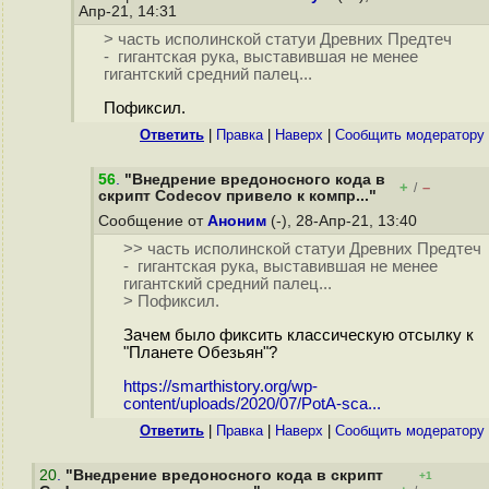
Апр-21, 14:31
> часть исполинской статуи Древних Предтеч
- гигантская рука, выставившая не менее
гигантский средний палец...
Пофиксил.
Ответить
|
Правка
|
Наверх
|
Cообщить модератору
56
.
"Внедрение вредоносного кода в
+
–
/
скрипт Codecov привело к компр..."
Сообщение от
Аноним
(-), 28-Апр-21, 13:40
>> часть исполинской статуи Древних Предтеч
- гигантская рука, выставившая не менее
гигантский средний палец...
> Пофиксил.
Зачем было фиксить классическую отсылку к
"Планете Обезьян"?
https://smarthistory.org/wp-
content/uploads/2020/07/PotA-sca...
Ответить
|
Правка
|
Наверх
|
Cообщить модератору
20
.
"Внедрение вредоносного кода в скрипт
+1