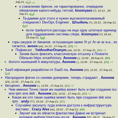
Апр-21, (
)
42
+2
к сожалению брехня, не гарантированно, очередное
обновление какого-нибудь гитлаб
,
kissmyass
(?), 10:13 , 28-
Апр-21, (
)
53
Та-даммм для этого и нужен высокооплачиваемый
специалист DevOps Engineer
,
Штыбель
(?), 20:23 , 28-Апр-21,
(
)
57
если требуются расходы на еще одну штатную единицу
для поддержания системы сборк
,
kissmyass
(?), 00:44 ,
29-Апр-21, (
)
58
горы шкурок от бананов, оглушающие крики Уг-уг Аг-аг-аг-а-а , из
гигантск
,
анонн
(ok), 14:13 , 27-Апр-21, (
26
)
+1
Пофиксил
,
YetAnotherOnanym
(ok), 14:31 , 27-Апр-21, (
32
)
+2
Зачем было фиксить классическую отсылку к Планете
Обезьян https smarthistory
,
Аноним
(-), 13:40 , 28-Апр-21, (
56
)
болото нынешней it макулатуры
,
Аноним
(-), 13:45 , 27-Апр-21, (
20
)
+1
SaaS-ификация разработки от-SaaS-ла
,
Аноним
(10), 11:02 , 27-Апр-21,
(
)
10
Нагородили фигни со своими докерами, теперь страдают
,
Аноним
(16), 12:20 , 27-Апр-21, (
16
)
бесценно
,
Аноним
(-), 13:50 , 27-Апр-21, (
22
)
+3
Чем именно Точно такая же ошибка может быть и при создании iso
или rpm или deb
,
Аноним
(23), 14:01 , 27-Апр-21, (
25
)
+1
Какая же это такая ошибка может быть при создании deb или
rpm
,
andy
(??), 16:18 , 27-Апр-21, (
37
)
Случайно засунуть туда ключи доступа к инфрастрруктуре,
вестимо
,
Crazy Alex
(ok), 19:02 , 27-Апр-21, (
43
)
Звучит как из области фантастики Давно не встречал
взломов инфраструктуры из-за
,
Аноним
(52), 08:31 , 28-Апр-21,