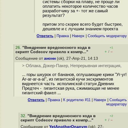
системы сборки на плаву, не проще ли
оплатить некоторое количество часов
разработчику за +- тот же самый
результат?
притом это скорее всего будет быстрее,
дешевле и с лучшим знанием проекта
Ответить
|
Правка
|
Наверх
|
Cообщить модератору
26
.
"Внедрение вредоносного кода в
+1
+
–
скрипт Codecov привело к компр..."
/
Сообщение от
анонн
(ok), 27-Апр-21, 14:13
> Облака, Докер-Пакер, Непрерывная интеграция,
... горы шкурок от бананов, оглушающие крики "Уг-уг!
Аг-аг-аг-а-а!", из гигантской кучи экскрементов
виднеется часть исполинской статуи Древних
Предтеч - гигантская рука, сжимающая не менее
гигантский факел ...
Ответить
|
Правка
|
К родителю #11
|
Наверх
|
Cообщить
модератору
32
.
"Внедрение вредоносного кода в
+2
+
–
скрипт Codecov привело к компр..."
/
Сообщение от
YetAnotherOnanym
(ok), 27-