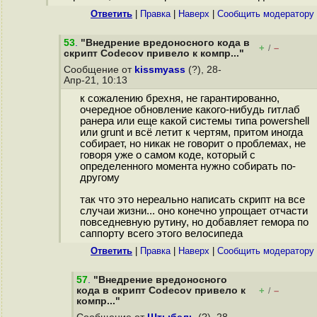
Ответить
|
Правка
|
Наверх
|
Cообщить модератору
53
.
"Внедрение вредоносного кода в
+
–
/
скрипт Codecov привело к компр..."
Сообщение от
kissmyass
(?), 28-
Апр-21, 10:13
к сожалению брехня, не гарантированно,
очередное обновление какого-нибудь гитлаб
ранера или еще какой системы типа powershell
или grunt и всё летит к чертям, притом иногда
собирает, но никак не говорит о проблемах, не
говоря уже о самом коде, который с
определенного момента нужно собирать по-
другому
так что это нереально написать скрипт на все
случаи жизни... оно конечно упрощает отчасти
повседневную рутину, но добавляет гемора по
саппорту всего этого велосипеда
Ответить
|
Правка
|
Наверх
|
Cообщить модератору
57
.
"Внедрение вредоносного
кода в скрипт Codecov привело к
+
–
/
компр..."