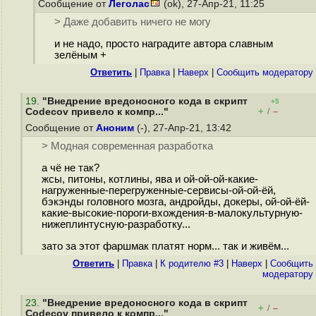
Сообщение от
Леголас
(ok), 27-Апр-21, 11:25
> Даже добавить ничего не могу
и не надо, просто наградите автора славным
зелёным +
Ответить
|
Правка
|
Наверх
|
Cообщить модератору
19
.
"Внедрение вредоносного кода в скрипт
+5
+
–
Codecov привело к компр..."
/
Сообщение от
Аноним
(-), 27-Апр-21, 13:42
> Модная современная разработка
а чё не так?
жсы, питоны, котлины, ява и ой-ой-ой-какие-
нагруженные-перегруженные-сервисы-ой-ой-ёй,
бэкэнды головного мозга, андройды, докеры, ой-ой-ёй-
какие-высокие-пороги-вхождения-в-малокультурную-
нижеплинтусную-разработку...
зато за этот фаршмак платят норм... так и живём...
Ответить
|
Правка
|
К родителю #3
|
Наверх
|
Cообщить
модератору
23
.
"Внедрение вредоносного кода в скрипт
+
–
/
Codecov привело к компр..."