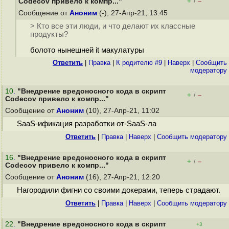
+
–
Codecov привело к компр..."
/
Сообщение от
Аноним
(-), 27-Апр-21, 13:45
> Кто все эти люди, и что делают их классные
продукты?
болото нынешней it макулатуры
Ответить
|
Правка
|
К родителю #9
|
Наверх
|
Cообщить
модератору
10
.
"Внедрение вредоносного кода в скрипт
+
–
/
Codecov привело к компр..."
Сообщение от
Аноним
(10), 27-Апр-21, 11:02
SaaS-ификация разработки от-SaaS-ла
Ответить
|
Правка
|
Наверх
|
Cообщить модератору
16
.
"Внедрение вредоносного кода в скрипт
+
–
/
Codecov привело к компр..."
Сообщение от
Аноним
(16), 27-Апр-21, 12:20
Нагородили фигни со своими докерами, теперь страдают.
Ответить
|
Правка
|
Наверх
|
Cообщить модератору
22
.
"Внедрение вредоносного кода в скрипт
+3