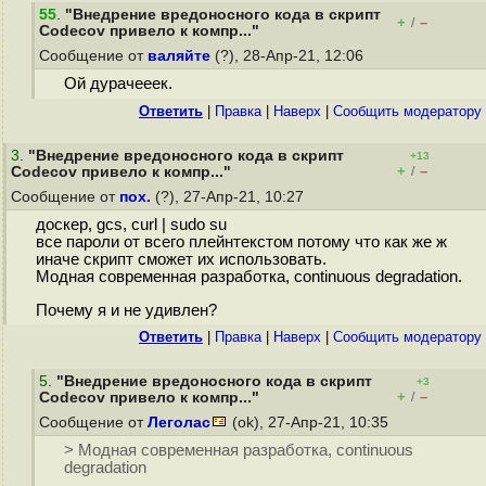
55
.
"Внедрение вредоносного кода в скрипт
+
–
/
Codecov привело к компр..."
Сообщение от
валяйте
(?), 28-Апр-21, 12:06
Ой дурачееек.
Ответить
|
Правка
|
Наверх
|
Cообщить модератору
3
.
"Внедрение вредоносного кода в скрипт
+13
+
–
Codecov привело к компр..."
/
Сообщение от
пох.
(?), 27-Апр-21, 10:27
доскер, gcs, curl | sudo su
все пароли от всего плейнтекстом потому что как же ж
иначе скрипт сможет их использовать.
Модная современная разработка, continuous degradation.
Почему я и не удивлен?
Ответить
|
Правка
|
Наверх
|
Cообщить модератору
5
.
"Внедрение вредоносного кода в скрипт
+3
+
–
Codecov привело к компр..."
/
Сообщение от
Леголас
(ok), 27-Апр-21, 10:35
> Модная современная разработка, continuous
degradation