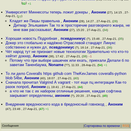
(
)
52
+1
Университет Миннесоты теперь ложит докеры
,
Аноним
(27), 14:15 , 27-
Апр-21, (
)
27
Кладет же Пишы правельна
,
Аноним
(28), 14:27 , 27-Апр-21, (
28
)
Дитмар Эльяшевич Так то ж просторечие разговорного жанра, не
мне вам рассказыват
,
Аноним
(27), 15:20 , 27-Апр-21, (
34
)
Хорошая новость Подробная
,
псевдонимус
(?), 15:46 , 27-Апр-21, (
35
)
Докер это глобально и надёжно Отраслевой стандарт Линукс
собственно и нужен дл
,
псевдонимус
(?), 16:14 , 27-Апр-21, (
36
)
Чёт народ тут не признает новые технологии Удивительно что кто-то
хейтит доккер
,
Аноним
(38), 17:42 , 27-Апр-21, (
38
)
–1
Потому что при выборе шашечек или ехать, приехали Делали б по
заветам Таненбаума
,
Noname
(??), 11:33 , 28-Апр-21, (
54
)
+1
То ли дело Coveralls https github com TheKevJames coveralls-python
blob 54be
,
Аноним
(40), 18:07 , 27-Апр-21, (
40
)
Сначала прочитал Valgrind А vagrant - тот еще пц интеграции Как-то
разок попроб
,
Аноним
(-), 19:41 , 27-Апр-21, (
44
)
а что не так с их набором отличные решения, каждая софтина
закрывает определенны
,
амоним
(?), 20:20 , 27-Апр-21, (
45
)
Внедрение вредоносного кода в бредоносный говнокод
,
Аноним
(47), 23:46 , 27-Апр-21, (
47
)
+1
Сообщения
[
Сортировка по времени
|
RSS
]