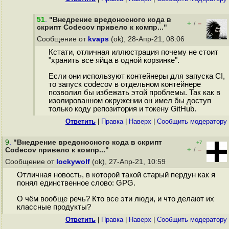
51
.
"Внедрение вредоносного кода в
+
–
/
скрипт Codecov привело к компр..."
Сообщение от
kvaps
(ok), 28-Апр-21, 08:06
Кстати, отличная иллюстрация почему не стоит
"хранить все яйца в одной корзинке".
Если они используют контейнеры для запуска CI,
то запуск codecov в отдельном контейнере
позволил бы избежать этой проблемы. Так как в
изолированном окружении он имел бы доступ
только коду репозитория и токену GitHub.
Ответить
|
Правка
|
Наверх
|
Cообщить модератору
9
.
"Внедрение вредоносного кода в скрипт
+7
+
–
Codecov привело к компр..."
/
Сообщение от
lockywolf
(ok), 27-Апр-21, 10:59
Отличная новость, в которой такой старый пердун как я
понял единственное слово: GPG.
О чём вообще речь? Кто все эти люди, и что делают их
классные продукты?
Ответить
|
Правка
|
Наверх
|
Cообщить модератору