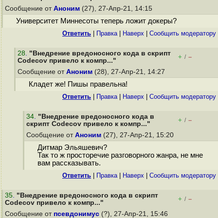
Сообщение от
Аноним
(27), 27-Апр-21, 14:15
Университет Миннесоты теперь ложит докеры?
Ответить
|
Правка
|
Наверх
|
Cообщить модератору
28
.
"Внедрение вредоносного кода в скрипт
+
–
/
Codecov привело к компр..."
Сообщение от
Аноним
(28), 27-Апр-21, 14:27
Кладет же! Пишы правельна!
Ответить
|
Правка
|
Наверх
|
Cообщить модератору
34
.
"Внедрение вредоносного кода в
+
–
/
скрипт Codecov привело к компр..."
Сообщение от
Аноним
(27), 27-Апр-21, 15:20
Дитмар Эльяшевич?
Так то ж просторечие разговорного жанра, не мне
вам рассказывать.
Ответить
|
Правка
|
Наверх
|
Cообщить модератору
35
.
"Внедрение вредоносного кода в скрипт
+
–
/
Codecov привело к компр..."
Сообщение от
псевдонимус
(?), 27-Апр-21, 15:46