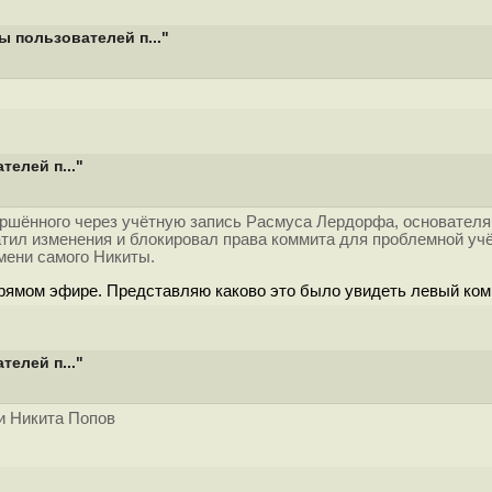
ы пользователей п..."
телей п..."
ршённого через учётную запись Расмуса Лердорфа, основателя 
атил изменения и блокировал права коммита для проблемной учё
ени самого Никиты.
рямом эфире. Представляю каково это было увидеть левый комм
телей п..."
и Никита Попов