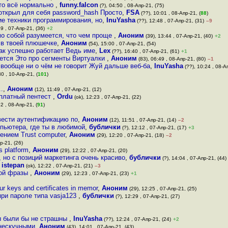
 то всё нормально
,
funny.falcon
(?), 04:50 , 08-Апр-21, (75)
 открыл для себя password_hash Просто
,
FSA
(??), 10:01 , 08-Апр-21, (
88
)
кие техники программирования, но
,
InuYasha
(??), 12:48 , 07-Апр-21, (31)
–9
19 , 07-Апр-21, (36)
+2
амо собой разумеется, что чем проще
,
Аноним
(39), 13:44 , 07-Апр-21, (40)
+2
 в твоей плюшечке
,
Аноним
(54), 15:00 , 07-Апр-21, (54)
 так успешно работает Ведь име
,
Lex
(??), 16:40 , 07-Апр-21, (61)
+1
уется Это про сегменты Виртуалки
,
Аноним
(83), 06:49 , 08-Апр-21, (80)
–1
вообще ни о чём не говорит Жуй дальше веб-ба
,
InuYasha
(??), 10:24 , 08-Ап
0 , 10-Апр-21, (
101
)
.
,
Аноним
(12), 11:49 , 07-Апр-21, (12)
сплатный пентест
,
Ordu
(ok), 12:23 , 07-Апр-21, (22)
2 , 08-Апр-21, (
91
)
вести аутентификацию по
,
Аноним
(12), 11:51 , 07-Апр-21, (14)
–2
мпьютера, где ты в любимой
,
бублички
(?), 12:12 , 07-Апр-21, (17)
+3
ением Trust computer
,
Аноним
(29), 12:20 , 07-Апр-21, (18)
–2
р-21, (26)
s platform
,
Аноним
(29), 12:22 , 07-Апр-21, (20)
 но с позиций маркетинга очень красиво
,
бублички
(?), 14:04 , 07-Апр-21, (44)
,
istepan
(ok), 12:22 , 07-Апр-21, (21)
–3
ной фразы
,
Аноним
(29), 12:23 , 07-Апр-21, (23)
+1
ur keys and certificates in memor
,
Аноним
(29), 12:25 , 07-Апр-21, (25)
и пароле типа vasja123
,
бублички
(?), 12:29 , 07-Апр-21, (27)
ы были бы не страшны
,
InuYasha
(??), 12:24 , 07-Апр-21, (24)
+2
 нескучными
,
Аноним
(43), 14:01 , 07-Апр-21, (43)