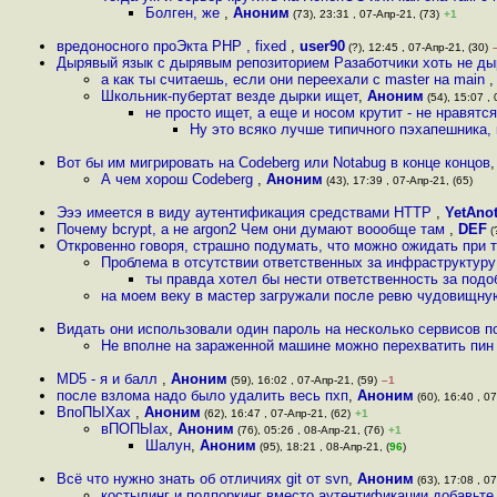
Болген, же
,
Аноним
(73), 23:31 , 07-Апр-21, (73)
+1
вредоносного проЭкта PHP , fixed
,
user90
(?), 12:45 , 07-Апр-21, (30)
Дырявый язык с дырявым репозиторием Разаботчики хоть не д
а как ты считаешь, если они переехали с master на main
Школьник-пубертат везде дырки ищет
,
Аноним
(54), 15:07 , 
не просто ищет, а еще и носом крутит - не нравят
Ну это всяко лучше типичного пэхапешника, 
Вот бы им мигрировать на Codeberg или Notabug в конце концов
А чем хорош Codeberg
,
Аноним
(43), 17:39 , 07-Апр-21, (65)
Эээ имеется в виду аутентификация средствами HTTP
,
YetAno
Почему bcrypt, а не argon2 Чем они думают воообще там
,
DEF
(
Откровенно говоря, страшно подумать, что можно ожидать при т
Проблема в отсутствии ответственных за инфраструктур
ты правда хотел бы нести ответственность за под
на моем веку в мастер загружали после ревю чудовищную
Видать они использовали один пароль на несколько сервисов п
Не вполне на зараженной машине можно перехватить пин 
MD5 - я и балл
,
Аноним
(59), 16:02 , 07-Апр-21, (59)
–1
после взлома надо было удалить весь пхп
,
Аноним
(60), 16:40 , 07
ВпоПЫХах
,
Аноним
(62), 16:47 , 07-Апр-21, (62)
+1
вПОПЫах
,
Аноним
(76), 05:26 , 08-Апр-21, (76)
+1
Шалун
,
Аноним
(95), 18:21 , 08-Апр-21, (
96
)
Всё что нужно знать об отличиях git от svn
,
Аноним
(63), 17:08 , 07
костылинг и подпоркинг вместо аутентификации добавьт