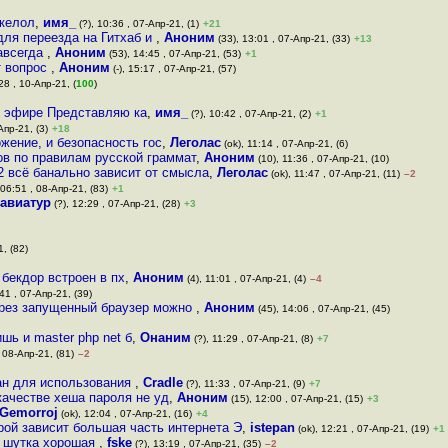
дкелол
,
имя_
(?), 10:36 , 07-Апр-21, (1)
+21
 для переезда на Гитхаб и
,
Аноним
(33), 13:01 , 07-Апр-21, (33)
+13
навсегда
,
Аноним
(53), 14:45 , 07-Апр-21, (53)
+1
т вопрос
,
Аноним
(-), 15:17 , 07-Апр-21, (57)
28 , 10-Апр-21, (
100
)
м эфире Представляю ка
,
имя_
(?), 10:42 , 07-Апр-21, (2)
+1
Апр-21, (3)
+18
жение, и безопасность гос
,
Леголас
(ok), 11:14 , 07-Апр-21, (6)
ов по правилам русской граммат
,
Аноним
(10), 11:36 , 07-Апр-21, (10)
2 всё банально зависит от смысла
,
Леголас
(ok), 11:47 , 07-Апр-21, (11)
–2
 06:51 , 08-Апр-21, (83)
+1
авиатур
(?), 12:29 , 07-Апр-21, (28)
+3
1, (82)
 бекдор встроен в пх
,
Аноним
(4), 11:01 , 07-Апр-21, (4)
–4
41 , 07-Апр-21, (39)
 через запущенный браузер можно
,
Аноним
(45), 14:06 , 07-Апр-21, (45)
ь и master php net б
,
Онаним
(?), 11:29 , 07-Апр-21, (8)
+7
 08-Апр-21, (81)
–2
ан для использования
,
Cradle
(?), 11:33 , 07-Апр-21, (9)
+7
качестве хеша пароля не уд
,
Аноним
(15), 12:00 , 07-Апр-21, (15)
+3
Gemorroj
(ok), 12:04 , 07-Апр-21, (16)
+4
рой зависит большая часть интернета Э
,
istepan
(ok), 12:21 , 07-Апр-21, (19)
+1
м шутка хорошая
,
fske
(?), 13:19 , 07-Апр-21, (35)
–2