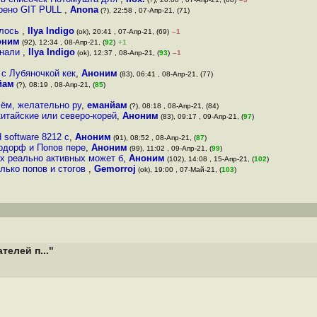
трено GIT PULL
,
Anona
(?), 22:58 , 07-Апр-21, (71)
алось
,
Ilya Indigo
(ok), 20:41 , 07-Апр-21, (69)
–1
оним
(92), 12:34 , 08-Апр-21, (
92
)
+1
знали
,
Ilya Indigo
(ok), 12:37 , 08-Апр-21, (
93
)
–1
 с Лубяночкой кек
,
Аноним
(83), 06:41 , 08-Апр-21, (77)
йам
(?), 08:19 , 08-Апр-21, (
85
)
чём, желательно ру
,
еманйам
(?), 08:18 , 08-Апр-21, (84)
китайские или северо-корей
,
Аноним
(83), 09:17 , 09-Апр-21, (
97
)
 software 8212 с
,
Аноним
(91), 08:52 , 08-Апр-21, (
87
)
ердорф и Попов пере
,
Аноним
(99), 11:02 , 09-Апр-21, (
99
)
ых реально активных может б
,
Аноним
(102), 14:08 , 15-Апр-21, (
102
)
лько попов и стогов
,
Gemorroj
(ok), 19:00 , 07-Май-21, (
103
)
телей п..."