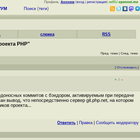
Профиль:
Аноним
(
вход
|
регистрация
)
неRU
opennet.me
РУМ
Поиск
(
теги
)
д
слежка
RSS
роекта PHP"
Пред. тема
|
След. тема
[
Отслеживать
]
+
–
/
едоносных коммитов с бэкдором, активируемым при передаче
вывод, что непосредственно сервер git.php.net, на котором
ков проекта...
Ответить
|
Правка
|
Cообщить модератору