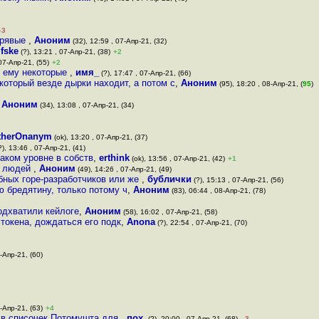
–3
ырявые
,
Аноним
(32), 12:59 , 07-Апр-21, (32)
,
fske
(?), 13:21 , 07-Апр-21, (38)
+2
07-Апр-21, (55)
+2
ся ему некоторые
,
имя_
(?), 17:47 , 07-Апр-21, (66)
который везде дырки находит, а потом с
,
Аноним
(95), 18:20 , 08-Апр-21, (
95
)
,
Аноним
(34), 13:08 , 07-Апр-21, (34)
therOnanym
(ok), 13:20 , 07-Апр-21, (37)
?), 13:46 , 07-Апр-21, (41)
аком уровне в собств
,
erthink
(ok), 13:56 , 07-Апр-21, (42)
+1
у людей
,
Аноним
(49), 14:26 , 07-Апр-21, (49)
обных горе-разработчиков или же
,
бублички
(?), 15:13 , 07-Апр-21, (56)
 бредятину, только потому ч
,
Аноним
(83), 06:44 , 08-Апр-21, (78)
одхватили кейлоге
,
Аноним
(58), 16:02 , 07-Апр-21, (58)
токена, дождаться его подк
,
Anona
(?), 22:54 , 07-Апр-21, (70)
-Апр-21, (60)
-Апр-21, (63)
+4
е в списочек Потомушта для
,
пох.
(?), 20:00 , 07-Апр-21, (68)
–3