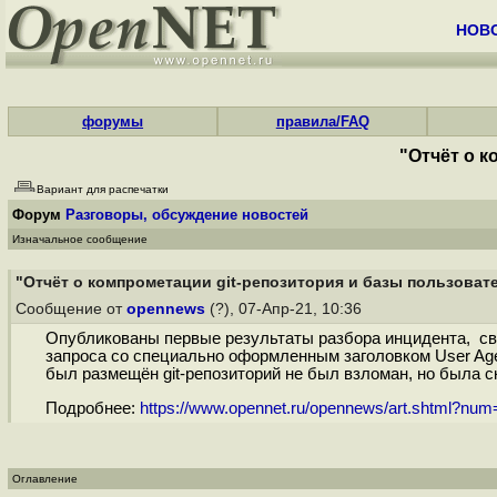
НОВ
форумы
правила/FAQ
"Отчёт о к
Вариант для распечатки
Форум
Разговоры, обсуждение новостей
Изначальное сообщение
"Отчёт о компрометации git-репозитория и базы пользоват
Сообщение от
opennews
(?), 07-Апр-21, 10:36
Опубликованы первые результаты разбора инцидента, св
запроса со специально оформленным заголовком User Agen
был размещён git-репозиторий не был взломан, но была с
Подробнее:
https://www.opennet.ru/opennews/art.shtml?nu
Оглавление