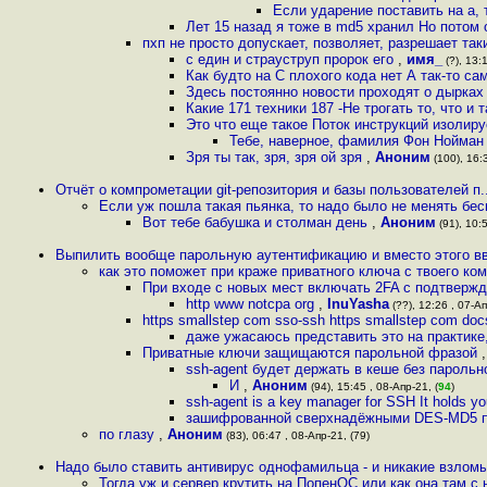
Если ударение поставить на а,
Лет 15 назад я тоже в md5 хранил Но потом
пхп не просто допускает, позволяет, разрешает та
с един и страуструп пророк его
,
имя_
(?), 13:
Как будто на С плохого кода нет А так-то с
Здесь постоянно новости проходят о дырках
Какие 171 техники 187 -Не трогать то, что и
Это что еще такое Поток инструкций изолир
Тебе, наверное, фамилия Фон Нойман 
Зря ты так, зря, зря ой зря
,
Аноним
(100), 16:3
Отчёт о компрометации git-репозитория и базы пользователей п..
Если уж пошла такая пьянка, то надо было не менять бе
Вот тебе бабушка и столман день
,
Аноним
(91), 10:5
Выпилить вообще парольную аутентификацию и вместо этого в
как это поможет при краже приватного ключа с твоего ко
При входе с новых мест включать 2FA с подтвержд
http www notcpa org
,
InuYasha
(??), 12:26 , 07-Ап
https smallstep com sso-ssh https smallstep com doc
даже ужасаюсь представить это на практике,
Приватные ключи защищаются парольной фразой
ssh-agent будет держать в кеше без пароль
И
,
Аноним
(94), 15:45 , 08-Апр-21, (
94
)
ssh-agent is a key manager for SSH It holds yo
зашифрованной сверхнадёжными DES-MD5 пр
по глазу
,
Аноним
(83), 06:47 , 08-Апр-21, (79)
Надо было ставить антивирус однофамильца - и никакие взлом
Тогда уж и сервер крутить на ПопенОС или как она там с