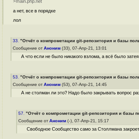
>main.php.net
а нет, все в порядке
лол
33.
"Отчёт о компрометации git-репозитория и базы поль
Сообщение от
Аноним
(33), 07-Апр-21, 13:01
А что если не было никакого взлома, а всё было зате
53.
"Отчёт о компрометации git-репозитория и базы поль
Сообщение от
Аноним
(53), 07-Апр-21, 14:45
А не столман ли это? Надо было закрывать вопрос раз
57.
"Отчёт о компрометации git-репозитория и базы по
Сообщение от
Аноним
(-), 07-Апр-21, 15:17
Свободное Сообщество само за Столлмана закроет