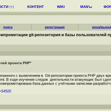
ОСТИ
(
+
)
КОНТЕНТ
WIKI
MAN'ы
ФО
поиск
регистрация
вход/выхо
омпрометации git-репозитория и базы пользователей п
елей проекта PHP"
язанного с выявлением в Git-репозитории проекта PHP двух вр
t. В ходе изучения следов деятельности атакующих был сделан 
компрометирована база данных с учётными записями разработчи
m=54920