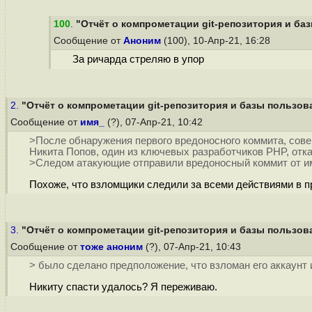
100
.
"Отчёт о компрометации git-репозитория и баз
Сообщение от
Аноним
(100), 10-Апр-21, 16:28
За ричарда стреляю в упор
2.
"Отчёт о компрометации git-репозитория и базы пользова
Сообщение от
имя_
(?), 07-Апр-21, 10:42
>После обнаружения первого вредоносного коммита, сове
Никита Попов, один из ключевых разработчиков PHP, отк
>Следом атакующие отправили вредоносный коммит от им
Похоже, что взломщики следили за всеми действиями в п
3.
"Отчёт о компрометации git-репозитория и базы пользова
Сообщение от
тоже аноним
(?), 07-Апр-21, 10:43
> было сделано предположение, что взломан его аккаунт 
Никиту спасти удалось? Я переживаю.