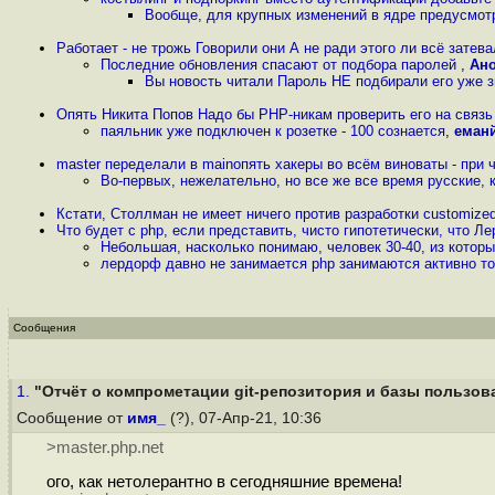
Вообще, для крупных изменений в ядре предусмо
Работает - не трожь Говорили они А не ради этого ли всё затев
Последние обновления спасают от подбора паролей
,
Ан
Вы новость читали Пароль НЕ подбирали его уже 
Опять Никита Попов Надо бы PHP-никам проверить его на связь
паяльник уже подключен к розетке - 100 сознается
,
еман
master переделали в mainопять хакеры во всём виноваты - при 
Во-первых, нежелательно, но все же все время русские, 
Кстати, Столлман не имеет ничего против разработки customized
Что будет с php, если представить, чисто гипотетически, что Л
Небольшая, насколько понимаю, человек 30-40, из котор
лердорф давно не занимается php занимаются активно то
Сообщения
1.
"Отчёт о компрометации git-репозитория и базы пользова
Сообщение от
имя_
(?), 07-Апр-21, 10:36
>master.php.net
ого, как нетолерантно в сегодняшние времена!