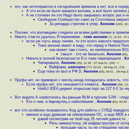
ого, как нетолерантно в сегодняшние времена а нет, все в поря
А что если не было никакого взлома, а всё было затеяно
А не столман ли это Надо было закрывать вопрос раз и 
Свободное Сообщество само за Столлмана закрое
За ричарда стреляю в упор
,
Аноним
(100), 16:
Похоже, что взломщики следили за всеми действиями в прямо
Никиту спасти удалось Я переживаю
,
тоже аноним
(?), 10:43 , 07-
если уж гнуть вашу линию, то это всего навсего предполо
Тоже аноним имеет в виду, что перед и Никита Поп
она может там стоять, но необязательно 821
смысл - это не банально
,
Аноним
(83),
Никита в полной безопасности Его тоже перепрошили
,
Кл
Чипировали
,
Аноним
(29), 12:36 , 07-Апр-21, (29)
+2
Вайфаем
,
username
(??), 02:04 , 08-Апр-21, (74)
Еще пока он был в РФ D
,
Аноним
(83), 06:51 , 08-Апр-2
Пруфа нет, но примерно с месяц назад попадалась новость, что
Если пруфа нет, это называется клевета
,
Аноним
(39), 13:
IntelliJ IDEA держит открытым порт на 127 0 0 1и
Вот видите А озаботились бы раньше BLM и прочим SJW - глядиш
Кто о чем, а барнаулец о наболевшем
,
Аноним
(83), 06:50 ,
вот это особенно понравилось Код для работы с СУБД передел
именно а еще древная не обновляемая ОС, а еще MD5 в 
давай посмотрим на твой код 25 летней давности
,
Речь наминуточку, об инфраструктре от кото
большая часть ты не стендапер часо