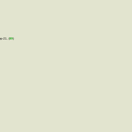
р-21, (
89
)