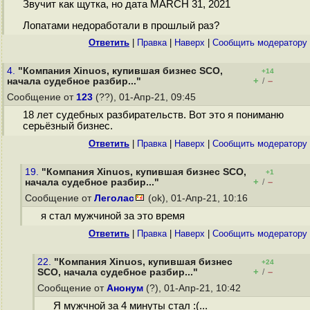
Звучит как щутка, но дата MARCH 31, 2021
Лопатами недоработали в прошлый раз?
Ответить
|
Правка
|
Наверх
|
Cообщить модератору
4.
"Компания Xinuos, купившая бизнес SCO,
+14
+
–
начала судебное разбир..."
/
Сообщение от
123
(??), 01-Апр-21, 09:45
18 лет судебных разбирательств. Вот это я пониманю
серьёзный бизнес.
Ответить
|
Правка
|
Наверх
|
Cообщить модератору
19.
"Компания Xinuos, купившая бизнес SCO,
+1
+
–
начала судебное разбир..."
/
Сообщение от
Леголас
(ok), 01-Апр-21, 10:16
я стал мужчиной за это время
Ответить
|
Правка
|
Наверх
|
Cообщить модератору
22.
"Компания Xinuos, купившая бизнес
+24
+
–
SCO, начала судебное разбир..."
/
Сообщение от
Анонум
(?), 01-Апр-21, 10:42
Я мужчной за 4 минуты стал :(...