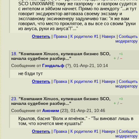
SCO UNIXWARE тому же газпрому - и газпром судится
с интелом и эйбиэм начнет. Прямо по анекдоту "...и тут
говорит эксдиректор автоваза своему эксзаму и
эксглавному эксинженеру задумчиво так: "я же вам
говорил, что место проклятое, а вы все со своим "руки
из ануса, руки из ануса"!"..."
Ответить
|
Правка
|
К родителю #1
|
Наверх
|
Cообщить
модератору
18.
"Компания Xinuos, купившая бизнес SCO,
+1
+
–
начала судебное разбир..."
/
Сообщение от
Гэндальф
(?), 01-Апр-21, 10:14
не бзди тут
Ответить
|
Правка
|
К родителю #1
|
Наверх
|
Cообщить
модератору
23.
"Компания Xinuos, купившая бизнес SCO,
+3
+
–
начала судебное разбир..."
/
Сообщение от
Аноним
(23), 01-Апр-21, 10:46
Крылов, басня "Волк и ягнёнок." - "Ты виноват лишь в
том, что хочется мне кушать!"
Ответить
|
Правка
|
К родителю #1
|
Наверх
|
Cообщить
модератору