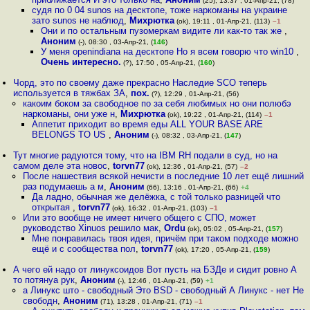
(25), 13:37 , 01-Апр-21, (78)
судя по 0 04 sunos на десктопе, тоже наркоманы на украине
зато sunos не наблюд
,
Михрютка
(ok), 19:11 , 01-Апр-21, (113)
–1
Они и по остальным пузомеркам видите ли как-то так же
,
Аноним
(-), 08:30 , 03-Апр-21, (
146
)
У меня openindiana на десктопе Но я всем говорю что win10
,
Очень интересно.
(?), 17:50 , 05-Апр-21, (
160
)
Чорд, это по своему даже прекрасно Наследие SCO теперь
используется в тяжбах ЗА
,
пох.
(?), 12:29 , 01-Апр-21, (56)
какоим боком за свободное по за себя любимых но они полюбэ
наркоманы, они уже н
,
Михрютка
(ok), 19:22 , 01-Апр-21, (114)
–1
Аппетит приходит во время еды ALL YOUR BASE ARE
BELONGS TO US
,
Аноним
(-), 08:32 , 03-Апр-21, (
147
)
Тут многие радуются тому, что на IBM RH подали в суд, но на
самом деле эта новос
,
torvn77
(ok), 12:36 , 01-Апр-21, (57)
–2
После нашествия всякой нечисти в последние 10 лет ещё лишний
раз подумаешь а м
,
Аноним
(66), 13:16 , 01-Апр-21, (66)
+4
Да ладно, обычная же делёжка, с той только разницей что
открытая
,
torvn77
(ok), 16:32 , 01-Апр-21, (103)
–1
Или это вообще не имеет ничего общего с СПО, может
руководство Xinuos решило мак
,
Ordu
(ok), 05:02 , 05-Апр-21, (
157
)
Мне понравилась твоя идея, причём при таком подходе можно
ещё и с сообщества пол
,
torvn77
(ok), 17:20 , 05-Апр-21, (
159
)
А чего ей надо от линуксоидов Вот пусть на БЗДе и сидит ровно А
то потянуа рук
,
Аноним
(-), 12:46 , 01-Апр-21, (59)
+1
а Линукс што - свободный Это BSD - свободный А Линукс - нет Не
свободн
,
Аноним
(71), 13:28 , 01-Апр-21, (71)
–1