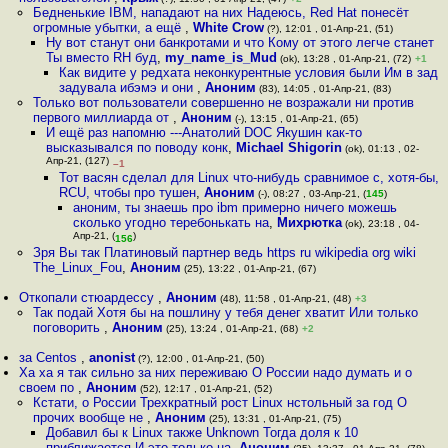
Бедненькие IBM, нападают на них Надеюсь, Red Hat понесёт
огромные убытки, а ещё
,
White Crow
(?), 12:01 , 01-Апр-21, (51)
Ну вот станут они банкротами и что Кому от этого легче станет
Ты вместо RH буд
,
my_name_is_Mud
(ok), 13:28 , 01-Апр-21, (72)
+1
Как видите у редхата неконкурентные условия были Им в зад
задувала ибэмэ и они
,
Аноним
(83), 14:05 , 01-Апр-21, (83)
Только вот пользователи совершенно не возражали ни против
первого миллиарда от
,
Аноним
(-), 13:15 , 01-Апр-21, (65)
И ещё раз напомню ---Анатолий DOC Якушин как-то
высказывался по поводу конк
,
Michael Shigorin
(ok), 01:13 , 02-
Апр-21, (127)
–1
Тот васян сделал для Linux что-нибудь сравнимое с, хотя-бы,
RCU, чтобы про тушен
,
Аноним
(-), 08:27 , 03-Апр-21, (
145
)
аноним, ты знаешь про ibm примерно ничего можешь
сколько угодно теребонькать на
,
Михрютка
(ok), 23:18 , 04-
Апр-21, (
)
156
Зря Вы так Платиновый партнер ведь https ru wikipedia org wiki
The_Linux_Fou
,
Аноним
(25), 13:22 , 01-Апр-21, (67)
Откопали стюардессу
,
Аноним
(48), 11:58 , 01-Апр-21, (48)
+3
Так подай Хотя бы на пошлину у тебя денег хватит Или только
поговорить
,
Аноним
(25), 13:24 , 01-Апр-21, (68)
+2
за Centos
,
anonist
(?), 12:00 , 01-Апр-21, (50)
Ха ха я так сильно за них переживаю О России надо думать и о
своем по
,
Аноним
(52), 12:17 , 01-Апр-21, (52)
Кстати, о России Трехкратный рост Linux нстольный за год О
прочих вообще не
,
Аноним
(25), 13:31 , 01-Апр-21, (75)
Добавил бы к Linux также Unknown Тогда доля к 10
приближается И это только на
,
Аноним