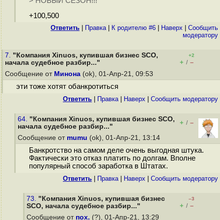
> НОВЫЙ СЕЗОН!!!
+100,500
Ответить
|
Правка
|
К родителю #6
|
Наверх
|
Cообщить
модератору
7.
"Компания Xinuos, купившая бизнес SCO,
+2
+
–
начала судебное разбир..."
/
Сообщение от
Минона
(ok), 01-Апр-21, 09:53
эти тоже хотят обанкротиться
Ответить
|
Правка
|
Наверх
|
Cообщить модератору
64.
"Компания Xinuos, купившая бизнес SCO,
+
–
/
начала судебное разбир..."
Сообщение от
mumu
(ok), 01-Апр-21, 13:14
Банкротство на самом деле очень выгодная штука.
Фактически это отказ платить по долгам. Вполне
популярный способ заработка в Штатах.
Ответить
|
Правка
|
Наверх
|
Cообщить модератору
73.
"Компания Xinuos, купившая бизнес
–3
+
–
SCO, начала судебное разбир..."
/
Сообщение от
пох.
(?), 01-Апр-21, 13:29