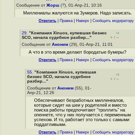
Сообщение от
Жорш
(?), 01-Апр-21, 10:16
Миллениалы жалуются на Зумеров. Надо записать.
Ответить
|
Правка
|
Наверх
|
Cообщить модератору
29.
"Компания Xinuos, купившая бизнес
+2
+
–
SCO, начала судебное разбир..."
/
Сообщение от
Аноним
(29), 01-Апр-21, 11:01
А что в это время делают бородатые бумеры?
Ответить
|
Правка
|
Наверх
|
Cообщить модератору
55.
"Компания Xinuos, купившая
+5
бизнес SCO, начала судебное
+
–
/
разбир..."
Сообщение от
Аноним
(55), 01-
Апр-21, 12:26
Обеспечивают безработных милленеалов,
которые сидят на шеи у родителей и вместо
поиска работы предпочитают "троллить" на
опеннете, что у них получается с переменным
успехом. И то, работает это только с самыми
поддатливыми.
Ответить
|
Правка
|
Наверх
|
Cообщить модератору