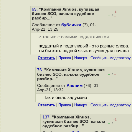
69.
"Компания Xinuos, купившая
–6
бизнес SCO, начала судебное
+
–
/
разбир..."
Сообщение от
бублички
(?), 01-
Апр-21, 13:25
> только с самыми поддатливыми.
поддатый и податливый - это разные слова.
ты бы хоть родной язык выучил для начала
Ответить
|
Правка
|
Наверх
|
Cообщить модератору
76.
"Компания Xinuos, купившая
бизнес SCO, начала судебное
+
–
/
разбир..."
Сообщение от
Аноним
(76), 01-
Апр-21, 13:32
Так и было задумано
Ответить
|
Правка
|
Наверх
|
Cообщить модератору
137.
"Компания Xinuos,
–1
купившая бизнес SCO, начала
+
–
/
судебное разбир..."