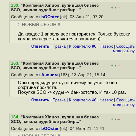
139
.
"Компания Xinuos, купившая бизнес
+
–
/
SCO, начала судебное разбир..."
Сообщение от
bOOster
(ok), 03-Апр-21, 07:20
> НОВЫЙ СЕЗОН!!!
Да каждое 1 апреля все повторяется. Только буковки
компании переставляются в рандоме ))
Ответить
|
Правка
|
К родителю #6
|
Наверх
|
Cообщить
модератору
163
.
"Компания Xinuos, купившая бизнес
+
–
/
SCO, начала судебное разбир..."
Сообщение от
Аноним
(163), 13-Апр-21, 15:14
Опыт предыдущих сутяг ничему не учит. Точно
софтина проклята.
Покупка SCO -> суды -> банкротство. И так 10 раз.
Ответить
|
Правка
|
К родителю #6
|
Наверх
|
Cообщить
модератору
164
.
"Компания Xinuos, купившая бизнес
+
–
/
SCO, начала судебное разбир..."
Сообщение от
bOOster
(ok), 04-Июл-21, 11:41