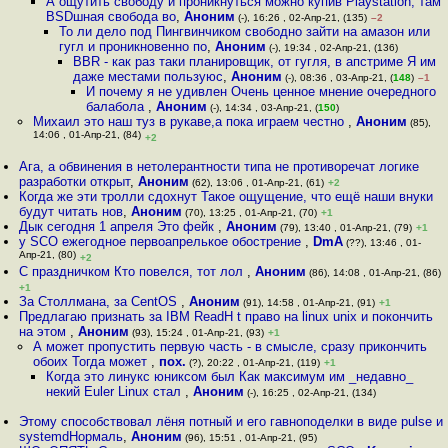
А ощутить свободу и проникнуться можно купив Playstation, там
BSDшная свобода во
,
Аноним
(-), 16:26 , 02-Апр-21, (135)
–2
То ли дело под Пингвинчиком свободно зайти на амазон или
гугл и проникновенно по
,
Аноним
(-), 19:34 , 02-Апр-21, (136)
BBR - как раз таки планировщик, от гугля, в апстриме Я им
даже местами пользуюс
,
Аноним
(-), 08:36 , 03-Апр-21, (
148
)
–1
И почему я не удивлен Очень ценное мнение очередного
балабола
,
Аноним
(-), 14:34 , 03-Апр-21, (
150
)
Михаил это наш туз в рукаве,а пока играем честно
,
Аноним
(85),
14:06 , 01-Апр-21, (84)
+2
Ага, а обвинения в нетолерантности типа не противоречат логике
разработки открыт
,
Аноним
(62), 13:06 , 01-Апр-21, (61)
+2
Когда же эти тролли сдохнут Такое ощущение, что ещё наши внуки
будут читать нов
,
Аноним
(70), 13:25 , 01-Апр-21, (70)
+1
Дык сегодня 1 апреля Это фейк
,
Аноним
(79), 13:40 , 01-Апр-21, (79)
+1
у SCO ежегодное первоапрелькое обострение
,
DmA
(??), 13:46 , 01-
Апр-21, (80)
+2
С праздничком Кто повелся, тот лол
,
Аноним
(86), 14:08 , 01-Апр-21, (86)
+1
За Столлмана, за CentOS
,
Аноним
(91), 14:58 , 01-Апр-21, (91)
+1
Предлагаю признать за IBM ReadH t право на linux unix и покончить
на этом
,
Аноним
(93), 15:24 , 01-Апр-21, (93)
+1
А может пропустить первую часть - в смысле, сразу прикончить
обоих Тогда может
,
пох.
(?), 20:22 , 01-Апр-21, (119)
+1
Когда это линукс юниксом был Как максимум им _недавно_
некий Euler Linux стал
,
Аноним
(-), 16:25 , 02-Апр-21, (134)
Этому способствовал лёня потный и его гавноподелки в виде pulse и
systemdНормаль
,
Аноним
(96), 15:51 , 01-Апр-21, (95)