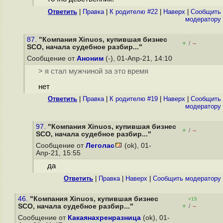
Ответить
|
Правка
|
К родителю #22
|
Наверх
|
Cообщить
модератору
87.
"Компания Xinuos, купившая бизнес
+
–
/
SCO, начала судебное разбир..."
Сообщение от
Аноним
(-), 01-Апр-21, 14:10
> я стал мужчиной за это время
нет
Ответить
|
Правка
|
К родителю #19
|
Наверх
|
Cообщить
модератору
97.
"Компания Xinuos, купившая бизнес
+
–
/
SCO, начала судебное разбир..."
Сообщение от
Леголас
(ok), 01-
Апр-21, 15:55
да
Ответить
|
Правка
|
Наверх
|
Cообщить модератору
46.
"Компания Xinuos, купившая бизнес
+15
+
–
SCO, начала судебное разбир..."
/
Сообщение от
Какаянахренразница
(ok), 01-