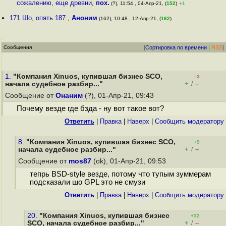
сожалению, еще древни
,
пох.
(?), 11:54 , 04-Апр-21, (
152
)
+1
171 Шо, опять 187
,
Аноним
(162), 10:48 , 12-Апр-21, (
162
)
Сообщения
[
Сортировка по времени
|
RSS
]
1.
"Компания Xinuos, купившая бизнес SCO,
–3
+
–
начала судебное разбир..."
/
Сообщение от
Онаним
(?), 01-Апр-21, 09:43
Почему везде где бзда - ну вот такое вот?
Ответить
|
Правка
|
Наверх
|
Cообщить модератору
8.
"Компания Xinuos, купившая бизнес SCO,
+9
+
–
начала судебное разбир..."
/
Сообщение от
mos87
(ok), 01-Апр-21, 09:53
тепрь BSD-style везде, потому что тупым зуммерам
подсказали шо GPL это не смузи
Ответить
|
Правка
|
Наверх
|
Cообщить модератору
20.
"Компания Xinuos, купившая бизнес
+32
+
–
SCO, начала судебное разбир..."
/