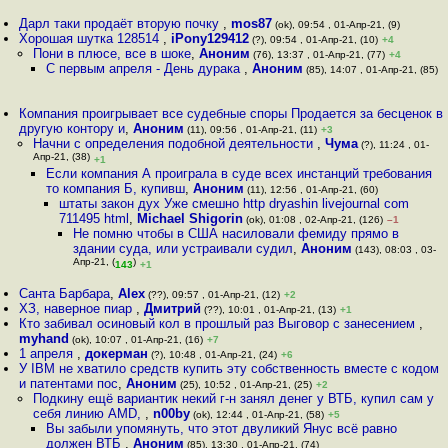
Дарл таки продаёт вторую почку
,
mos87
(ok), 09:54 , 01-Апр-21, (9)
Хорошая шутка 128514
,
iPony129412
(?), 09:54 , 01-Апр-21, (10)
+4
Пони в плюсе, все в шоке
,
Аноним
(76), 13:37 , 01-Апр-21, (77)
+4
С первым апреля - День дурака
,
Аноним
(85), 14:07 , 01-Апр-21, (85)
Компания проигрывает все судебные споры Продается за бесценок в
другую контору и
,
Аноним
(11), 09:56 , 01-Апр-21, (11)
+3
Начни с определения подобной деятельности
,
Чума
(?), 11:24 , 01-
Апр-21, (38)
+1
Если компания А проиграла в суде всех инстанций требования
то компания Б, купивш
,
Аноним
(11), 12:56 , 01-Апр-21, (60)
штаты закон дух Уже смешно http dryashin livejournal com
711495 html
,
Michael Shigorin
(ok), 01:08 , 02-Апр-21, (126)
–1
Не помню чтобы в США насиловали фемиду прямо в
здании суда, или устраивали судил
,
Аноним
(143), 08:03 , 03-
Апр-21, (
)
143
+1
Санта Барбара
,
Alex
(??), 09:57 , 01-Апр-21, (12)
+2
ХЗ, наверное пиар
,
Дмитрий
(??), 10:01 , 01-Апр-21, (13)
+1
Кто забивал осиновый кол в прошлый раз Выговор с занесением
,
myhand
(ok), 10:07 , 01-Апр-21, (16)
+7
1 апреля
,
докерман
(?), 10:48 , 01-Апр-21, (24)
+6
У IBM не хватило средств купить эту собственность вместе с кодом
и патентами пос
,
Аноним
(25), 10:52 , 01-Апр-21, (25)
+2
Подкину ещё вариантик некий г-н занял денег у ВТБ, купил сам у
себя линию AMD,
,
n00by
(ok), 12:44 , 01-Апр-21, (58)
+5
Вы забыли упомянуть, что этот двуликий Янус всё равно
должен ВТБ
,
Аноним
(85), 13:30 , 01-Апр-21, (74)