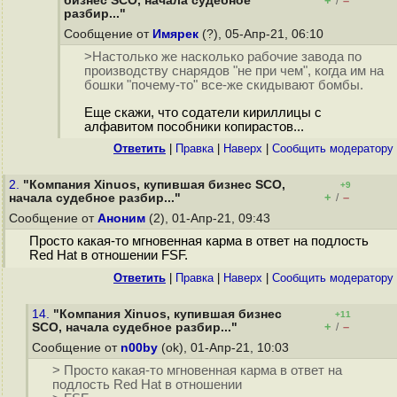
бизнес SCO, начала судебное
+
–
/
разбир..."
Сообщение от
Имярек
(?), 05-Апр-21, 06:10
>Настолько же насколько рабочие завода по
производству снарядов "не при чем", когда им на
бошки "почему-то" все-же скидывают бомбы.
Еще скажи, что содатели кириллицы с
алфавитом пособники копирастов...
Ответить
|
Правка
|
Наверх
|
Cообщить модератору
2.
"Компания Xinuos, купившая бизнес SCO,
+9
+
–
начала судебное разбир..."
/
Сообщение от
Аноним
(2), 01-Апр-21, 09:43
Просто какая-то мгновенная карма в ответ на подлость
Red Hat в отношении FSF.
Ответить
|
Правка
|
Наверх
|
Cообщить модератору
14.
"Компания Xinuos, купившая бизнес
+11
+
–
SCO, начала судебное разбир..."
/
Сообщение от
n00by
(ok), 01-Апр-21, 10:03
> Просто какая-то мгновенная карма в ответ на
подлость Red Hat в отношении