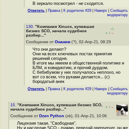
В зеркало посмотрел - не сходится.
Ответить
|
Правка
|
К родителю #29
|
Наверх
|
Cообщить
модератору
130.
"Компания Xinuos, купившая
+1
бизнес SCO, начала судебное
+
–
/
разбир..."
Сообщение от
Онаним
(?), 02-Апр-21, 08:29
Что они делают?
Они на всех ключевых постах принятия
решений сегодня.
В итоге мы имеем в общественной политике и
БЛМ, и ковидиотию, и прочий дурдом.
С бебибумом у них получалось неплохо, но
вот со всем, что руками делается... (с)
бородатый анек
Ответить
|
Правка
|
К родителю #29
|
Наверх
|
Cообщить
модератору
15.
"Компания Xinuos, купившая бизнес SCO,
+
–
/
начала судебное разбир..."
Сообщение от
Dzen Python
(ok), 01-Апр-21, 10:06
Лицензия такая. "Свободная".
Ну и наследие SCO - думаю, передай openserver, он же