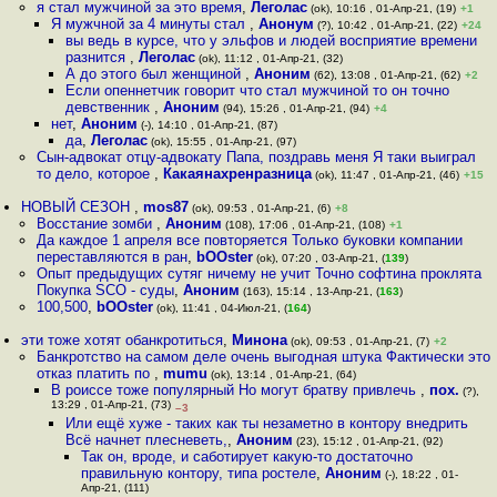
я стал мужчиной за это время
,
Леголас
(ok), 10:16 , 01-Апр-21, (19)
+1
Я мужчной за 4 минуты стал
,
Анонум
(?), 10:42 , 01-Апр-21, (22)
+24
вы ведь в курсе, что у эльфов и людей восприятие времени
разнится
,
Леголас
(ok), 11:12 , 01-Апр-21, (32)
А до этого был женщиной
,
Аноним
(62), 13:08 , 01-Апр-21, (62)
+2
Если опеннетчик говорит что стал мужчиной то он точно
девственник
,
Аноним
(94), 15:26 , 01-Апр-21, (94)
+4
нет
,
Аноним
(-), 14:10 , 01-Апр-21, (87)
да
,
Леголас
(ok), 15:55 , 01-Апр-21, (97)
Сын-адвокат отцу-адвокату Папа, поздравь меня Я таки выиграл
то дело, которое
,
Какаянахренразница
(ok), 11:47 , 01-Апр-21, (46)
+15
НОВЫЙ СЕЗОН
,
mos87
(ok), 09:53 , 01-Апр-21, (6)
+8
Восстание зомби
,
Аноним
(108), 17:06 , 01-Апр-21, (108)
+1
Да каждое 1 апреля все повторяется Только буковки компании
переставляются в ран
,
bOOster
(ok), 07:20 , 03-Апр-21, (
139
)
Опыт предыдущих сутяг ничему не учит Точно софтина проклята
Покупка SCO - суды
,
Аноним
(163), 15:14 , 13-Апр-21, (
163
)
100,500
,
bOOster
(ok), 11:41 , 04-Июл-21, (
164
)
эти тоже хотят обанкротиться
,
Минона
(ok), 09:53 , 01-Апр-21, (7)
+2
Банкротство на самом деле очень выгодная штука Фактически это
отказ платить по
,
mumu
(ok), 13:14 , 01-Апр-21, (64)
В роиссе тоже популярный Но могут братву привлечь
,
пох.
(?),
13:29 , 01-Апр-21, (73)
–3
Или ещё хуже - таких как ты незаметно в контору внедрить
Всё начнет плесневеть,
,
Аноним
(23), 15:12 , 01-Апр-21, (92)
Так он, вроде, и саботирует какую-то достаточно
правильную контору, типа ростеле
,
Аноним
(-), 18:22 , 01-
Апр-21, (111)