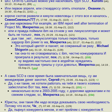
ШО, ОПЯТЬ Сколько можно уже насиловать труп SCO
,
Kuromi
(ok),
16:13 , 01-Апр-21, (99)
+1
Или первое апреля, или стюардессу опять откопали
,
Онаним
(?),
16:30 , 01-Апр-21, (102)
+1
короче скотов развели и кинули новеловцы с этого все и началось
,
СеменСеменыч777
(?), 17:56 , 01-Апр-21, (110)
–1
да они наркоманы For example, an IBM report well after termination of
Project Mo
,
Михрютка
(ok), 18:38 , 01-Апр-21, (112)
или и правда поймали ibm на сп-ном у них линуксоляторе и может
быть не только
,
пох.
(?), 20:29 , 01-Апр-21, (121)
дык там _нет_ линуксолятора только пересборка, только
хардкор ibm power is wa
,
Михрютка
(ok), 22:17 , 01-Апр-21, (122)
Это который цветёт и пахнет, не сожранный ни разу
,
Michael
Shigorin
(ok), 01:19 , 02-Апр-21, (128)
так она-то не сговаривалась с ibm, честно конкурировала И
проиграла в результат
,
пох.
(?), 11:58 , 04-Апр-21, (
153
)
ну видимо настолько они в апдейтах нуждались
трехмесячные триалы у суси довольн
,
Михрютка
(ok), 14:19 ,
04-Апр-21, (
)
155
А сама SCO в свое время была замечательная вещь, су ам
менеджерам денег захотел
,
Сергей
(??), 23:06 , 01-Апр-21, (123)
+2
Да, с-ки такие, не хотели работать на тебя и твоего хозяина
забесплатно Вот тва
,
пох.
(?), 11:53 , 04-Апр-21, (
151
)
+1
нинасколько если в 2003-2005 году, с дорогими адвокатами и по
свежим следам, sc
,
Михрютка
(ok), 14:16 , 04-Апр-21, (
154
)
Юристы, они такие Им надо всегда доказывать свою необходимость
Потому что если
,
Че_
(?), 07:48 , 02-Апр-21, (129)
Да, пырнул конкурента мечом, и нет проблем с конкурентом К