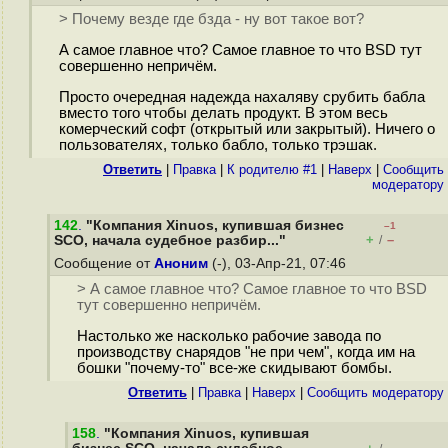
> Почему везде где бзда - ну вот такое вот?
А самое главное что? Самое главное то что BSD тут
совершенно непричём.
Просто очередная надежда нахаляву срубить бабла
вместо того чтобы делать продукт. В этом весь
комерческий софт (открытый или закрытый). Ничего о
пользователях, только бабло, только трэшак.
Ответить
|
Правка
|
К родителю #1
|
Наверх
|
Cообщить
модератору
142
.
"Компания Xinuos, купившая бизнес
–1
+
–
SCO, начала судебное разбир..."
/
Сообщение от
Аноним
(-), 03-Апр-21, 07:46
> А самое главное что? Самое главное то что BSD
тут совершенно непричём.
Настолько же насколько рабочие завода по
производству снарядов "не при чем", когда им на
бошки "почему-то" все-же скидывают бомбы.
Ответить
|
Правка
|
Наверх
|
Cообщить модератору
158
.
"Компания Xinuos, купившая