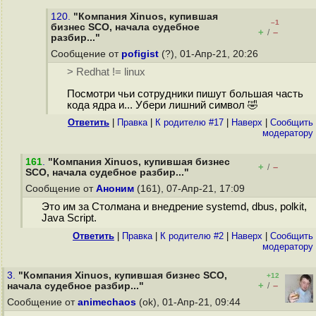
120.
"Компания Xinuos, купившая
–1
бизнес SCO, начала судебное
+
–
/
разбир..."
Сообщение от
pofigist
(?), 01-Апр-21, 20:26
> Redhat != linux
Посмотри чьи сотрудники пишут большая часть
кода ядра и... Убери лишний символ 🤣
Ответить
|
Правка
|
К родителю #17
|
Наверх
|
Cообщить
модератору
161
.
"Компания Xinuos, купившая бизнес
+
–
/
SCO, начала судебное разбир..."
Сообщение от
Аноним
(161), 07-Апр-21, 17:09
Это им за Столмана и внедрение systemd, dbus, polkit,
Java Script.
Ответить
|
Правка
|
К родителю #2
|
Наверх
|
Cообщить
модератору
3.
"Компания Xinuos, купившая бизнес SCO,
+12
+
–
начала судебное разбир..."
/
Сообщение от
animechaos
(ok), 01-Апр-21, 09:44