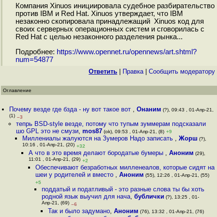
Компания Xinuos инициировала судебное разбирательство
против IBM и Red Hat. Xinuos утверждает, что IBM
незаконно скопировала принадлежащий Xinuos код для
своих серверных операционных систем и сговорилась с
Red Hat с целью незаконного разделения рынка...
Подробнее:
https://www.opennet.ru/opennews/art.shtml?
num=54877
Ответить
|
Правка
|
Cообщить модератору
Оглавление
Почему везде где бзда - ну вот такое вот
,
Онаним
(?), 09:43 , 01-Апр-21,
(1)
–3
тепрь BSD-style везде, потому что тупым зуммерам подсказали
шо GPL это не смузи
,
mos87
(ok), 09:53 , 01-Апр-21, (8)
+9
Миллениалы жалуются на Зумеров Надо записать
,
Жорш
(?),
10:16 , 01-Апр-21, (20)
+32
А что в это время делают бородатые бумеры
,
Аноним
(29),
11:01 , 01-Апр-21, (29)
+2
Обеспечивают безработных милленеалов, которые сидят на
шеи у родителей и вместо
,
Аноним
(55), 12:26 , 01-Апр-21, (55)
+5
поддатый и податливый - это разные слова ты бы хоть
родной язык выучил для нача
,
бублички
(?), 13:25 , 01-
Апр-21, (69)
–6
Так и было задумано
,
Аноним
(76), 13:32 , 01-Апр-21, (76)