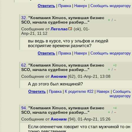
Ответить
|
Правка
|
Наверх
|
Cообщить модератору
32.
"Компания Xinuos, купившая бизнес
+
–
/
SCO, начала судебное разбир..."
Сообщение от
Леголас
(ok), 01-
Апр-21, 11:12
вы ведь в курсе, что у эльфов и людей
восприятие времени разнится?
Ответить
|
Правка
|
Наверх
|
Cообщить модератору
62.
"Компания Xinuos, купившая бизнес
+2
+
–
SCO, начала судебное разбир..."
/
Сообщение от
Аноним
(62), 01-Апр-21, 13:08
А до этого был женщиной?
Ответить
|
Правка
|
К родителю #22
|
Наверх
|
Cообщить
модератору
94.
"Компания Xinuos, купившая бизнес
+4
+
–
SCO, начала судебное разбир..."
/
Сообщение от
Аноним
(94), 01-Апр-21, 15:26
Если опеннетчик говорит что стал мужчиной то он
точно девственник.