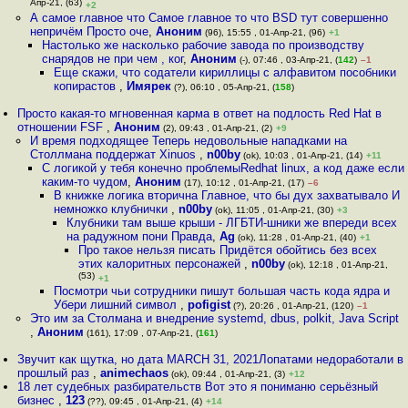
Апр-21, (63)
+2
А самое главное что Самое главное то что BSD тут совершенно
непричём Просто оче
,
Аноним
(96), 15:55 , 01-Апр-21, (96)
+1
Настолько же насколько рабочие завода по производству
снарядов не при чем , ког
,
Аноним
(-), 07:46 , 03-Апр-21, (
142
)
–1
Еще скажи, что содатели кириллицы с алфавитом пособники
копирастов
,
Имярек
(?), 06:10 , 05-Апр-21, (
158
)
Просто какая-то мгновенная карма в ответ на подлость Red Hat в
отношении FSF
,
Аноним
(2), 09:43 , 01-Апр-21, (2)
+9
И время подходящее Теперь недовольные нападками на
Столлмана поддержат Xinuos
,
n00by
(ok), 10:03 , 01-Апр-21, (14)
+11
С логикой у тебя конечно проблемыRedhat linux, а код даже если
каким-то чудом
,
Аноним
(17), 10:12 , 01-Апр-21, (17)
–6
В книжке логика вторична Главное, что бы дух захватывало И
немножко клубнички
,
n00by
(ok), 11:05 , 01-Апр-21, (30)
+3
Клубники там выше крыши - ЛГБТИ-шники же впереди всех
на радужном пони Правда
,
Ag
(ok), 11:28 , 01-Апр-21, (40)
+1
Про такое нельзя писать Придётся обойтись без всех
этих калоритных персонажей
,
n00by
(ok), 12:18 , 01-Апр-21,
(53)
+1
Посмотри чьи сотрудники пишут большая часть кода ядра и
Убери лишний символ
,
pofigist
(?), 20:26 , 01-Апр-21, (120)
–1
Это им за Столмана и внедрение systemd, dbus, polkit, Java Script
,
Аноним
(161), 17:09 , 07-Апр-21, (
161
)
Звучит как щутка, но дата MARCH 31, 2021Лопатами недоработали в
прошлый раз
,
animechaos
(ok), 09:44 , 01-Апр-21, (3)
+12
18 лет судебных разбирательств Вот это я пониманю серьёзный
бизнес
,
123
(??), 09:45 , 01-Апр-21, (4)
+14