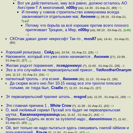
Вот уж действительно, ему всё равно, должно осталось АО
Ангстрем-Т А многоликий
,
n00by
(ok), 14:30 , 01-Апр-21, (89)
+1
И почему у совков строительство коммунизма всегда
заканчивается отдельными маг
,
Аноним
(-), 08:19 , 03-Апр-21,
(
)
144
Потому что борьба за всё хорошее против всего плохого
притягивает Троцких, а Мер
,
n00by
(ok), 09:10 , 03-Апр-21, (
149
)
–1
СКОтам давал денег некрософт Так-то
,
mos87
(ok), 14:41 , 01-Апр-21,
(90)
Хороший розыгрыш
,
Сейд
(ok), 10:54 , 01-Апр-21, (26)
+2
Напомните, который это уже сезон начинается
,
Аноним
(27), 10:58 ,
01-Апр-21, (27)
+2
Желаю рэдхэт поражения
,
псевдонимус
(?), 11:00 , 01-Апр-21, (28)
–2
Эээ а это случайно не первоапрельский прикол
,
YetAnotherOnanym
(ok), 11:13 , 01-Апр-21, (34)
+3
патентный тролль - эта ксиня
,
Аноним
(36), 11:13 , 01-Апр-21, (36)
Да скорее всего оно Лет 10-15 назад все эти тролли плясали
голыми, их тогда был
,
Cradle
(?), 11:23 , 01-Апр-21, (37)
Эт первоапрельский тралинг штоль
,
msgod
(ok), 11:25 , 01-Апр-21, (39)
+4
Это главная причина 1
,
White Crow
(?), 11:36 , 01-Апр-21, (42)
+4
О, мой любимый сериал Пускай это будет не первоапрельская
шутка
,
Какаянахренразница
(ok), 11:42 , 01-Апр-21, (44)
+2
Правильно Судить их всех за systemd надо
,
danonimous
(?), 11:42 ,
01-Апр-21, (45)
+6
Ой, вот только не надо пытаться здесь смешивать гнилой ойбиэм и
пользователей
,
Крыж
(?), 11:50 , 01-Апр-21, (47)
+2