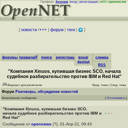
Профиль:
Аноним
(
вход
|
регистрация
)
неRU
opennet.me
[
новости
/
+++
|
форум
|
теги
|
]
форумы
правила/FAQ
поиск
регистрация
вход/
слежка
выход
RSS
"Компания Xinuos, купившая бизнес SCO, начала
судебное разбирательство против IBM и Red Hat"
Вариант для распечатки
Пред. тема
|
След. тема
Форум
Разговоры, обсуждение новостей
Изначальное сообщение
[
Отслеживать
]
"Компания Xinuos, купившая бизнес SCO,
начала судебное разбирательство против IBM и
+
–
/
Red Hat"
Сообщение от
opennews
(?), 01-Апр-21, 09:43