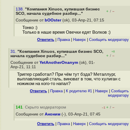
138.
"Компания Xinuos, купившая бизнес
+
–
/
SCO, начала судебное разбир..."
Сообщение от
bOOster
(ok), 03-Апр-21, 07:15
Тонко :)
Только в наше время Овечки едят Волков :)
Ответить
|
Правка
|
Наверх
|
Cообщить модератору
31.
"Компания Xinuos, купившая бизнес SCO,
+8
+
–
начала судебное разбир..."
/
Сообщение от
YetAnotherOnanym
(ok), 01-
Апр-21, 11:11
Триггер сработал? При чём тут бзда? Металлург,
выплавляющий сталь, виноват в том, что хулиган с
ножиком на кого-то напал?
Ответить
|
Правка
|
К родителю #1
|
Наверх
|
Cообщить
модератору
141
. Скрыто модератором
+
–
/
–1
Сообщение от
Аноним
(-), 03-Апр-21, 07:45
Ответить
|
Правка
|
Наверх
|
Cообщить модератору