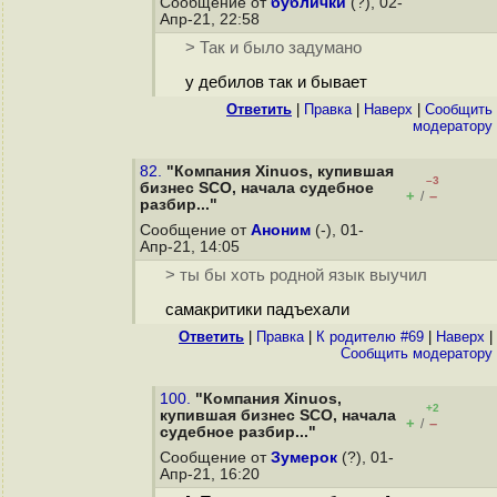
Сообщение от
бублички
(?), 02-
Апр-21, 22:58
> Так и было задумано
у дебилов так и бывает
Ответить
|
Правка
|
Наверх
|
Cообщить
модератору
82.
"Компания Xinuos, купившая
–3
бизнес SCO, начала судебное
+
–
/
разбир..."
Сообщение от
Аноним
(-), 01-
Апр-21, 14:05
> ты бы хоть родной язык выучил
самакритики падъехали
Ответить
|
Правка
|
К родителю #69
|
Наверх
|
Cообщить модератору
100.
"Компания Xinuos,
+2
купившая бизнес SCO, начала
+
–
/
судебное разбир..."
Сообщение от
Зумерок
(?), 01-
Апр-21, 16:20