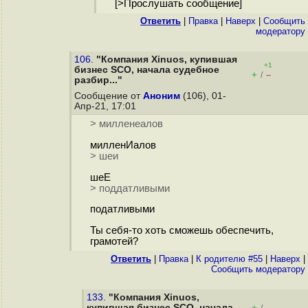
[>Прослушать сообщение]
Ответить
|
Правка
|
Наверх
|
Cообщить
модератору
106.
"Компания Xinuos, купившая
+1
бизнес SCO, начала судебное
+
–
/
разбир..."
Сообщение от
Аноним
(106), 01-
Апр-21, 17:01
> милленеалов
милленИалов
> шеи
шеЕ
> поддатливыми
податливыми
Ты себя-то хоть сможешь обеспечить,
грамотей?
Ответить
|
Правка
|
К родителю #55
|
Наверх
|
Cообщить модератору
133.
"Компания Xinuos,
купившая бизнес SCO, начала
+
–