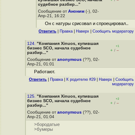
/
судебное разбир..."
Сообщение от
Аноним
(-), 02-
Апр-21, 16:22
Он с натуры срисовал и спроецировал..
Ответить
|
Правка
|
Наверх
|
Cообщить модератору
124.
"Компания Xinuos, купившая
+1
бизнес SCO, начала судебное
+
–
/
разбир..."
Сообщение от
anonymous
(??), 02-
Апр-21, 01:01
Работают.
Ответить
|
Правка
|
К родителю #29
|
Наверх
|
Cообщить
модератору
125.
"Компания Xinuos, купившая
+2
бизнес SCO, начала судебное
+
–
/
разбир..."
Сообщение от
anonymous
(??), 02-
Апр-21, 01:04
>бородатые
>бумеры