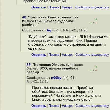
правильное местоимения.
Ответить
|
Правка
|
Наверх
|
Cообщить модератору
40.
"Компания Xinuos, купившая
+1
бизнес SCO, начала судебное
+
–
/
разбир..."
Сообщение от
Ag
(ok), 01-Апр-21, 11:28
"Клубники" там выше крыши - ЛГБТИ-шники же
впереди всех на радужном пони. Правда
клубника у них какая-то странная, и на цвет и
на запах...
Ответить
|
Правка
|
Наверх
|
Cообщить модератору
53.
"Компания Xinuos, купившая
+1
бизнес SCO, начала судебное
+
–
/
разбир..."
Сообщение от
n00by
(ok), 01-
Апр-21, 12:18
Про такое нельзя писать. Придётся
обойтись без всех этих калоритных
персонажей. "На планете Raxxla делали
Linux и срача там никогда не было".
Ответить
|
Правка
|
Наверх
|
Cообщить модератору