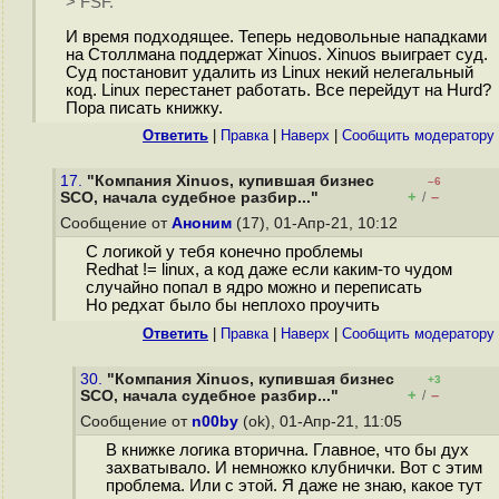
> FSF.
И время подходящее. Теперь недовольные нападками
на Столлмана поддержат Xinuos. Xinuos выиграет суд.
Суд постановит удалить из Linux некий нелегальный
код. Linux перестанет работать. Все перейдут на Hurd?
Пора писать книжку.
Ответить
|
Правка
|
Наверх
|
Cообщить модератору
17.
"Компания Xinuos, купившая бизнес
–6
+
–
SCO, начала судебное разбир..."
/
Сообщение от
Аноним
(17), 01-Апр-21, 10:12
С логикой у тебя конечно проблемы
Redhat != linux, а код даже если каким-то чудом
случайно попал в ядро можно и переписать
Но редхат было бы неплохо проучить
Ответить
|
Правка
|
Наверх
|
Cообщить модератору
30.
"Компания Xinuos, купившая бизнес
+3
+
–
SCO, начала судебное разбир..."
/
Сообщение от
n00by
(ok), 01-Апр-21, 11:05
В книжке логика вторична. Главное, что бы дух
захватывало. И немножко клубнички. Вот с этим
проблема. Или с этой. Я даже не знаю, какое тут