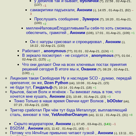
у дебилов так и бывает
,
бублички
(?), 22:58 , 02-Апр-21,
(137)
–1
самакритики падъехали
,
Аноним
(-), 14:05 , 01-Апр-21, (82)
–
3
Прослушать сообщение
,
Зумерок
(?), 16:20 , 01-Апр-21,
(100)
+2
милленИаловшеЕподатливымиТы себя-то хоть сможешь
обеспечить, грамотей
,
Аноним
(106), 17:01 , 01-Апр-21, (106)
+1
Он с натуры срисовал и спроецировал
,
Аноним
(-),
16:22 , 02-Апр-21, (133)
Работают
,
anonymous
(??), 01:01 , 02-Апр-21, (124)
+1
В зеркало посмотрел - не сходится
,
anonymous
(??), 01:04 ,
02-Апр-21, (125)
+2
Что они делают Они на всех ключевых постах принятия
решений сегодня В итоге мы и
,
Онаним
(?), 08:29 , 02-Апр-21,
(130)
+1
Лицензия такая Свободная Ну и наследие SCO - думаю, передай
openserver, он же
,
Dzen Python
(ok), 10:06 , 01-Апр-21, (15)
не бзди тут
,
Гэндальф
(?), 10:14 , 01-Апр-21, (18)
+1
Крылов, басня Волк и ягнёнок - Ты виноват лишь в том, что
хочется мне кушать
,
Аноним
(23), 10:46 , 01-Апр-21, (23)
+3
Тонко Только в наше время Овечки едят Волков
,
bOOster
(ok),
07:15 , 03-Апр-21, (138)
Триггер сработал При чём тут бзда Металлург, выплавляющий
сталь, виноват в том
,
YetAnotherOnanym
(ok), 11:11 , 01-Апр-21, (31)
+8
Скрыто модератором
,
Аноним
(-), 07:45 , 03-Апр-21, (
141
)
–1
BSDSM
,
Аноним
(43), 11:42 , 01-Апр-21, (43)
–1
Потому что l4пч4тые привычно читают гузкой
,
Аноним
(-), 13:11 , 01-