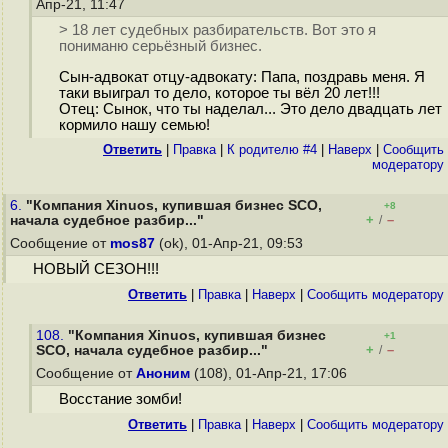
Апр-21, 11:47
> 18 лет судебных разбирательств. Вот это я
пониманю серьёзный бизнес.
Сын-адвокат отцу-адвокату: Папа, поздравь меня. Я
таки выиграл то дело, которое ты вёл 20 лет!!!
Отец: Сынок, что ты наделал... Это дело двадцать лет
кормило нашу семью!
Ответить
|
Правка
|
К родителю #4
|
Наверх
|
Cообщить
модератору
6.
"Компания Xinuos, купившая бизнес SCO,
+8
+
–
начала судебное разбир..."
/
Сообщение от
mos87
(ok), 01-Апр-21, 09:53
НОВЫЙ СЕЗОН!!!
Ответить
|
Правка
|
Наверх
|
Cообщить модератору
108.
"Компания Xinuos, купившая бизнес
+1
+
–
SCO, начала судебное разбир..."
/
Сообщение от
Аноним
(108), 01-Апр-21, 17:06
Восстание зомби!
Ответить
|
Правка
|
Наверх
|
Cообщить модератору