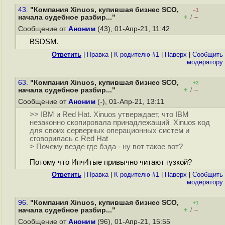
43.
"Компания Xinuos, купившая бизнес SCO,
–1
+
–
начала судебное разбир..."
/
Сообщение от
Аноним
(43), 01-Апр-21, 11:42
BSDSM.
Ответить
|
Правка
|
К родителю #1
|
Наверх
|
Cообщить
модератору
63.
"Компания Xinuos, купившая бизнес SCO,
+2
+
–
начала судебное разбир..."
/
Сообщение от
Аноним
(-), 01-Апр-21, 13:11
>> IBM и Red Hat. Xinuos утверждает, что IBM
незаконно скопировала принадлежащий Xinuos код
для своих серверных операционных систем и
сговорилась с Red Hat
> Почему везде где бзда - ну вот такое вот?
Потому что l4пч4тые привычно читают гузкой?
Ответить
|
Правка
|
К родителю #1
|
Наверх
|
Cообщить
модератору
96.
"Компания Xinuos, купившая бизнес SCO,
+1
+
–
начала судебное разбир..."
/
Сообщение от
Аноним
(96), 01-Апр-21, 15:55