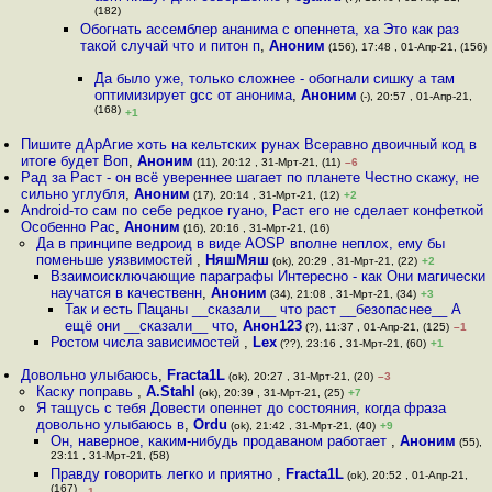
(182)
Обогнать ассемблер ананима с опеннета, ха Это как раз
такой случай что и питон п
,
Аноним
(156), 17:48 , 01-Апр-21, (156)
Да было уже, только сложнее - обогнали сишку а там
оптимизирует gcc от анонима
,
Аноним
(-), 20:57 , 01-Апр-21,
(168)
+1
Пишите дАрАгие хоть на кельтских рунах Всеравно двоичный код в
итоге будет Воп
,
Аноним
(11), 20:12 , 31-Мрт-21, (11)
–6
Рад за Раст - он всё увереннее шагает по планете Честно скажу, не
сильно углубля
,
Аноним
(17), 20:14 , 31-Мрт-21, (12)
+2
Android-то сам по себе редкое гуано, Раст его не сделает конфеткой
Особенно Рас
,
Аноним
(16), 20:16 , 31-Мрт-21, (16)
Да в принципе ведроид в виде AOSP вполне неплох, ему бы
поменьше уязвимостей
,
НяшМяш
(ok), 20:29 , 31-Мрт-21, (22)
+2
Взаимоисключающие параграфы Интересно - как Они магически
научатся в качественн
,
Аноним
(34), 21:08 , 31-Мрт-21, (34)
+3
Так и есть Пацаны __сказали__ что раст __безопаснее__ А
ещё они __сказали__ что
,
Анон123
(?), 11:37 , 01-Апр-21, (125)
–1
Ростом числа зависимостей
,
Lex
(??), 23:16 , 31-Мрт-21, (60)
+1
Довольно улыбаюсь
,
Fracta1L
(ok), 20:27 , 31-Мрт-21, (20)
–3
Каску поправь
,
A.Stahl
(ok), 20:39 , 31-Мрт-21, (25)
+7
Я тащусь с тебя Довести опеннет до состояния, когда фраза
довольно улыбаюсь в
,
Ordu
(ok), 21:42 , 31-Мрт-21, (40)
+9
Он, наверное, каким-нибудь продаваном работает
,
Аноним
(55),
23:11 , 31-Мрт-21, (58)
Правду говорить легко и приятно
,
Fracta1L
(ok), 20:52 , 01-Апр-21,
(167)
–1