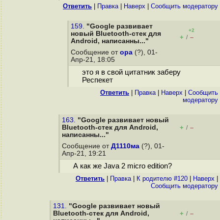
Ответить
|
Правка
|
Наверх
|
Cообщить модератору
159.
"Google развивает
+2
новый Bluetooth-стек для
+
–
/
Android, написанны..."
Сообщение от
opa
(?), 01-
Апр-21, 18:05
это я в свой цитатник заберу
Респекет
Ответить
|
Правка
|
Наверх
|
Cообщить
модератору
163.
"Google развивает новый
Bluetooth-стек для Android,
+
–
/
написанны..."
Сообщение от
Д1110ма
(?), 01-
Апр-21, 19:21
А как же Java 2 micro edition?
Ответить
|
Правка
|
К родителю #120
|
Наверх
|
Cообщить модератору
131.
"Google развивает новый
Bluetooth-стек для Android,
+
–
/