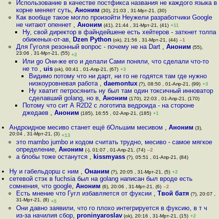
Использование в качестве постфикса названия не каждого языка в
корне меняет суть
,
Аноним
(30), 21:03 , 31-Мрт-21, (30)
Как вообще такое могло произойти Неужели разработчики Google
не читают опеннет
,
Аноним
(41), 21:44 , 31-Мрт-21, (41)
+11
Ну, свой директор в файндейшене есть хейтеров - заткнет толпа
обиженых-от-ав
,
Dzen Python
(ok), 21:56 , 31-Мрт-21, (44)
–1
Для Гуголя резонный вопрос - почему не на Dart
,
Аноним
(55),
23:06 , 31-Мрт-21, (55)
+2
Или go Они-же его и делали Сами поняли, что сделали что-то
не то
,
uis
(ok), 00:41 , 01-Апр-21, (67)
+3
Видимо потому что ни дарт, ни го не годятся там где нужно
низкоуровневая работа
,
daemontux
(?), 08:50 , 01-Апр-21, (99)
+3
Ну хватит петросянить ну был там один токсичный инноватор
сделавший golang, но в
,
Аноним
(170), 22:03 , 01-Апр-21, (170)
Потому что сит А R2D2 с логотипа ведроида - на стороне
джедаев
,
Аноним
(185), 16:55 , 02-Апр-21, (185)
+1
Андроидное месиво станет ещё бОльшим месивом
,
Аноним
(3),
20:04 , 31-Мрт-21, (3)
+13
это mambo jumbo и кодом считать трудно, месиво - самое мягкое
определение
,
Аноним
(-), 01:07 , 01-Апр-21, (74)
–2
а блобы тоже останутся
,
kissmyass
(?), 05:51 , 01-Апр-21, (84)
Ну и габельдорш с ним
,
Онаним
(?), 20:05 , 31-Мрт-21, (5)
+2
сетевой стэк в fuchsia был на golang написан был вроде есть
сомнения, что google
,
Аноним
(6), 20:06 , 31-Мрт-21, (6)
–2
Есть мнение что Гугл избавляется от фуксии
,
Твой батя
(?), 20:07 ,
31-Мрт-21, (8)
+5
Они давно заявили, что го плохо интегрируется в фуксию, в т ч
из-за начилия сбор
,
proninyaroslav
(ok), 20:16 , 31-Мрт-21, (15)
+2