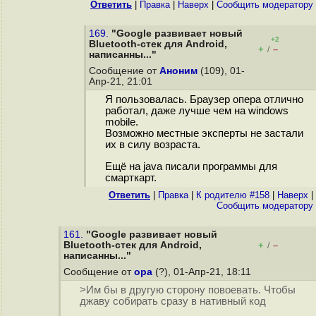
Ответить
|
Правка
|
Наверх
|
Cообщить модератору
169.
"Google развивает новый
+2
Bluetooth-стек для Android,
+
–
/
написанны..."
Сообщение от
Аноним
(109), 01-
Апр-21, 21:01
Я пользовалась. Браузер опера отлично
работал, даже лучше чем на windows
mobile.
Возможно местные эксперты не застали
их в силу возраста.
Ещё на java писали программы для
смарткарт.
Ответить
|
Правка
|
К родителю #158
|
Наверх
|
Cообщить модератору
161.
"Google развивает новый
Bluetooth-стек для Android,
+
–
/
написанны..."
Сообщение от
opa
(?), 01-Апр-21, 18:11
>Им бы в другую сторону повоевать. Чтобы
джаву собирать сразу в нативный код