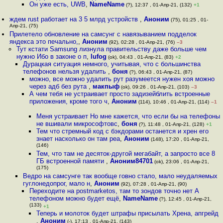
Он уже есть, UWB
,
NameName
(?), 12:37 , 01-Апр-21, (132)
+1
ждем rust работает на 3 5 млрд устройств
,
Аноним
(75), 01:25 , 01-
Апр-21, (75)
Прилетело обновление на самсунг с навязыванием подделок
яндекса это печально,
,
Аноним
(92), 02:28 , 01-Апр-21, (76)
–3
Тут кстати Samsung лизнула правительству даже больше чем
нужно Ибо в законе о п
,
lufog
(ok), 04:43 , 01-Апр-21, (83)
+2
Дурацкая ситуация немного, учитывая, что с большинства
телефонов нельзя удалить
,
боня
(?), 06:43 , 01-Апр-21, (87)
можно, все можно удалить рут разумеется нужен хоя можно
через адб без рута
,
макпыф
(ok), 09:26 , 01-Апр-21, (103)
–3
А чем тебя не устраивает просто задизейблить встроенные
приложения, кроме того ч
,
Аноним
(114), 10:46 , 01-Апр-21, (114)
–1
Меня устраивает Но мне кажется, что если бы на телефоны
не вшивали микрософтовс
,
боня
(?), 11:48 , 01-Апр-21, (128)
+1
Тем что стремный код с бэкдорами останется и хрен его
знает насколько он там реа
,
Аноним
(148), 17:20 , 01-Апр-21,
(146)
Тем, что там не десяток-другой мегабайт, а запросто все 8
ГБ встроенной памяти
,
Аноним84701
(ok), 23:06 , 01-Апр-21,
(175)
Ведро на самсунге так вообще говно стало, мало неудаляемых
гуглонедопрог, мало н
,
Аноним
(92), 07:28 , 01-Апр-21, (90)
Переходите на postmarketos, там то зондов точно нет А
телефоном можно будет ещё
,
NameName
(?), 12:45 , 01-Апр-21,
(133)
+1
Теперь и молоток будет штрафы присылать Хрена, апгрейд
,
Аноним
(-), 17:13 , 01-Апр-21, (143)