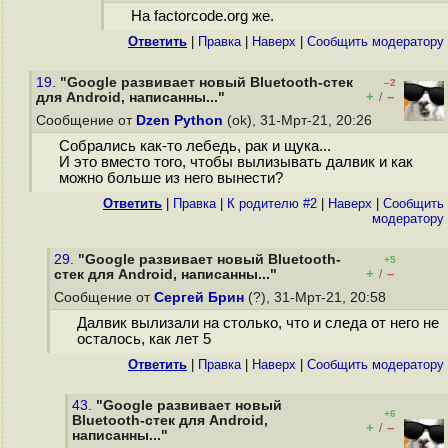
На factorcode.org же.
Ответить
|
Правка
|
Наверх
|
Cообщить модератору
19.
"Google развивает новый Bluetooth-стек
–2
+
–
для Android, написанны..."
/
Сообщение от
Dzen Python
(ok), 31-Мрт-21, 20:26
Собрались как-то лебедь, рак и щука...
И это вместо того, чтобы вылизывать далвик и как
можно больше из него вынести?
Ответить
|
Правка
|
К родителю #2
|
Наверх
|
Cообщить
модератору
29.
"Google развивает новый Bluetooth-
+5
+
–
стек для Android, написанны..."
/
Сообщение от
Сергей Брин
(?), 31-Мрт-21, 20:58
Далвик вылизали на столько, что и следа от него не
осталось, как лет 5
Ответить
|
Правка
|
Наверх
|
Cообщить модератору
43.
"Google развивает новый
+6
Bluetooth-стек для Android,
+
–
/
написанны..."