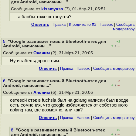
для Android, написанны..."
Сообщение от
kissmyass
(?), 01-Апр-21, 05:51
а блобы тоже останутся?
Ответить
|
Правка
|
К родителю #3
|
Наверх
|
Cообщить
модератору
5.
"Google развивает новый Bluetooth-стек для
+2
+
–
Android, написанны..."
/
Сообщение от
Онаним
(?), 31-Мрт-21, 20:05
Ну и габельдорш с ним.
Ответить
|
Правка
|
Наверх
|
Cообщить модератору
6.
"Google развивает новый Bluetooth-стек для
–2
+
–
Android, написанны..."
/
Сообщение от
Аноним
(6), 31-Мрт-21, 20:06
сетевой стэк в fuchsia был на golang написан был вроде;
есть сомнения, что google избавляется от собственного
golang там, где возможно, или как?
Ответить
|
Правка
|
Наверх
|
Cообщить модератору
8.
"Google развивает новый Bluetooth-стек
+5
+
–
для Android, написанны..."
/