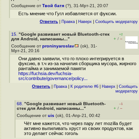
Сообщение от
Твой батя
(?), 31-Мрт-21, 20:07
Есть мнение что Гугл избавляется от фуксии.
Ответить
|
Правка
|
Наверх
|
Cообщить модератору
15.
"Google развивает новый Bluetooth-стек
+2
+
–
для Android, написанны..."
/
Сообщение от
proninyaroslav
(ok), 31-
Мрт-21, 20:16
Они давно заявили, что го плохо интегрируется в
фуксию, в т.ч из-за начилия сборщика мусора, жирного
рантайма и занимаемой памяти
https://fuchsia.dev/fuchsia-
src/contribute/governance/policy...
Ответить
|
Правка
|
К родителю #6
|
Наверх
|
Cообщить
модератору
68.
"Google развивает новый Bluetooth-
–1
+
–
стек для Android, написанны..."
/
Сообщение от
uis
(ok), 01-Апр-21, 00:42
Чёт мне кажется, что через пару лет mozilla будет
активно выпиливать хруст из своих продуктов, как
это делает сейчас гоголь