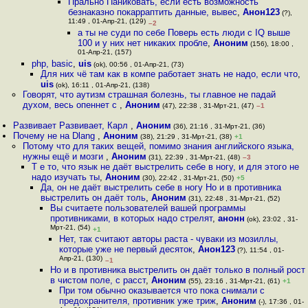
Прально Паниковать, если есть возможность
безнаказно покарраптить данные, вывес
,
Анон123
(?),
11:49 , 01-Апр-21, (129)
–2
а ты не суди по себе Поверь есть люди с IQ выше
100 и у них нет никаких пробле
,
Аноним
(156), 18:00 ,
01-Апр-21, (157)
php, basic
,
uis
(ok), 00:56 , 01-Апр-21, (73)
Для них чё там как в компе работает знать не надо, если что
,
uis
(ok), 16:11 , 01-Апр-21, (138)
Говорят, что аутизм страшная болезнь, ты главное не падай
духом, весь опеннет с
,
Аноним
(47), 22:38 , 31-Мрт-21, (47)
–1
Развивает Развивает, Карл
,
Аноним
(36), 21:16 , 31-Мрт-21, (36)
Почему не на Dlang
,
Аноним
(38), 21:29 , 31-Мрт-21, (38)
+1
Потому что для таких вещей, помимо знания английского языка,
нужны ещё и мозги
,
Аноним
(31), 22:39 , 31-Мрт-21, (48)
–3
Т е то, что язык не даёт выстрелить себе в ногу, и для этого не
надо изучать ты
,
Аноним
(30), 22:42 , 31-Мрт-21, (50)
+5
Да, он не даёт выстрелить себе в ногу Но и в противника
выстрелить он даёт толь
,
Аноним
(31), 22:48 , 31-Мрт-21, (52)
Вы считаете пользователей вашей программы
противниками, в которых надо стрелят
,
анонн
(ok), 23:02 , 31-
Мрт-21, (54)
+1
Нет, так считают авторы раста - чуваки из мозиллы,
которые уже не первый десяток
,
Анон123
(?), 11:54 , 01-
Апр-21, (130)
–1
Но и в противника выстрелить он даёт только в полный рост
в чистом поле, с расст
,
Аноним
(55), 23:16 , 31-Мрт-21, (61)
+1
При том обычно оказывается что пока снимали с
предохранителя, противник уже триж
,
Аноним
(-), 17:36 , 01-