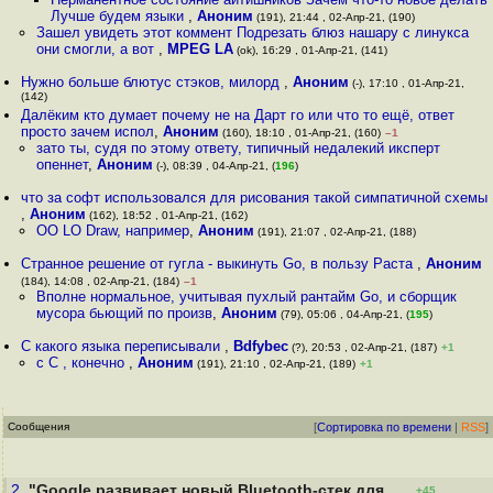
Лучше будем языки
,
Аноним
(191), 21:44 , 02-Апр-21, (190)
Зашел увидеть этот коммент Подрезать блюз нашару с линукса
они смогли, а вот
,
MPEG LA
(ok), 16:29 , 01-Апр-21, (141)
Нужно больше блютус стэков, милорд
,
Аноним
(-), 17:10 , 01-Апр-21,
(142)
Далёким кто думает почему не на Дарт го или что то ещё, ответ
просто зачем испол
,
Аноним
(160), 18:10 , 01-Апр-21, (160)
–1
зато ты, судя по этому ответу, типичный недалекий иксперт
опеннет
,
Аноним
(-), 08:39 , 04-Апр-21, (
196
)
что за софт использовался для рисования такой симпатичной схемы
,
Аноним
(162), 18:52 , 01-Апр-21, (162)
OO LO Draw, например
,
Аноним
(191), 21:07 , 02-Апр-21, (188)
Странное решение от гугла - выкинуть Go, в пользу Раста
,
Аноним
(184), 14:08 , 02-Апр-21, (184)
–1
Вполне нормальное, учитывая пухлый рантайм Go, и сборщик
мусора бьющий по произв
,
Аноним
(79), 05:06 , 04-Апр-21, (
195
)
С какого языка переписывали
,
Bdfybec
(?), 20:53 , 02-Апр-21, (187)
+1
с С , конечно
,
Аноним
(191), 21:10 , 02-Апр-21, (189)
+1
Сообщения
[
Сортировка по времени
|
RSS
]
2.
"Google развивает новый Bluetooth-стек для
+45