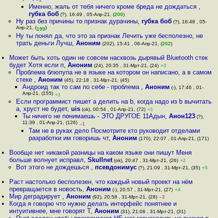
Именно, жаль от тебя ничего кроме бреда не дождаться
,
губка боб
(?), 16:49 , 05-Апр-21, (
200
)
Ну раз без причины то признак дурачины
,
губка боб
(?), 16:48 , 05-
Апр-21, (
)
199
Ну ты понял да, что это за признак Лечить уже бесполезно, не
трать деньги Лучш
,
Аноним
(202), 15:41 , 06-Апр-21, (
202
)
Может быть хоть один не совсем насквозь дырявый Bluetooth стек
будет Хотя если п
,
Аноним
(24), 20:35 , 31-Мрт-21, (24)
+3
Проблема блюпупа не в языке на котором он написано, а в самом
стеке
,
Аноним
(45), 22:18 , 31-Мрт-21, (45)
Андроид так то сам по себе - проблема
,
Аноним
(-), 17:46 , 01-
Апр-21, (155)
+1
Если программист пишет a делить на b, когда надо из b вычитать
a, хруст не будет
,
uis
(ok), 00:54 , 01-Апр-21, (72)
+1
Ты ничего не понимаешь - ЭТО ДРУГОЕ 11Адын
,
Анон123
(?),
11:39 , 01-Апр-21, (126)
–1
Там не в руках дело Посмотрите кто руководит отделами
разработки им говоришь чт
,
Аноним
(170), 22:07 , 01-Апр-21, (171)
Вообще нет никакой разницы на каком языке они пишут Меня
больше волнует исправл
,
Skullnet
(ok), 20:47 , 31-Мрт-21, (26)
+2
Вот этого не дождешься
,
псевдонимус
(?), 21:09 , 31-Мрт-21, (35)
+5
Раст настолько бесполезен, что каждый новый проект на нём
превращается в новость
,
Аноним
(-), 20:57 , 31-Мрт-21, (27)
+4
Мир деградирует
,
Аноним
(92), 20:58 , 31-Мрт-21, (28)
–2
Когда я говорю что нужно делать интерфейс понятнее и
интуитивнее, мне говорят Т
,
Аноним
(31), 21:06 , 31-Мрт-21, (31)