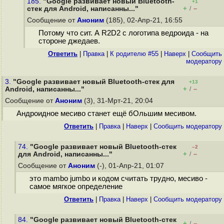
185.
"Google развивает новый Bluetooth-
+1
+
–
стек для Android, написанны..."
/
Сообщение от
Аноним
(185), 02-Апр-21, 16:55
Потому что сит. А R2D2 с логотипа ведроида - на
стороне джедаев.
Ответить
|
Правка
|
К родителю #55
|
Наверх
|
Cообщить
модератору
3.
"Google развивает новый Bluetooth-стек для
+13
+
–
Android, написанны..."
/
Сообщение от
Аноним
(3), 31-Мрт-21, 20:04
Андроидное месиво станет ещё бОльшим месивом.
Ответить
|
Правка
|
Наверх
|
Cообщить модератору
74.
"Google развивает новый Bluetooth-стек
–2
+
–
для Android, написанны..."
/
Сообщение от
Аноним
(-), 01-Апр-21, 01:07
это mambo jumbo и кодом считать трудно, месиво -
самое мягкое определение
Ответить
|
Правка
|
Наверх
|
Cообщить модератору
84.
"Google развивает новый Bluetooth-стек
+
–
/