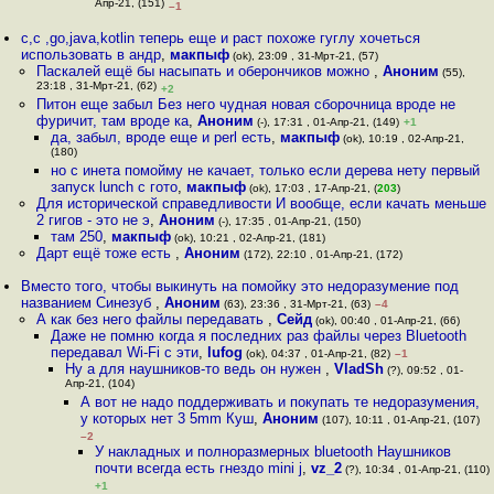
Апр-21, (151)
–1
c,c ,go,java,kotlin теперь еще и раст похоже гуглу хочеться
использовать в андр
,
макпыф
(ok), 23:09 , 31-Мрт-21, (57)
Паскалей ещё бы насыпать и оберончиков можно
,
Аноним
(55),
23:18 , 31-Мрт-21, (62)
+2
Питон еще забыл Без него чудная новая сборочница вроде не
фуричит, там вроде ка
,
Аноним
(-), 17:31 , 01-Апр-21, (149)
+1
да, забыл, вроде еще и perl есть
,
макпыф
(ok), 10:19 , 02-Апр-21,
(180)
но с инета помойму не качает, только если дерева нету первый
запуск lunch с гото
,
макпыф
(ok), 17:03 , 17-Апр-21, (
203
)
Для исторической справедливости И вообще, если качать меньше
2 гигов - это не э
,
Аноним
(-), 17:35 , 01-Апр-21, (150)
там 250
,
макпыф
(ok), 10:21 , 02-Апр-21, (181)
Дарт ещё тоже есть
,
Аноним
(172), 22:10 , 01-Апр-21, (172)
Вместо того, чтобы выкинуть на помойку это недоразумение под
названием Синезуб
,
Аноним
(63), 23:36 , 31-Мрт-21, (63)
–4
А как без него файлы передавать
,
Сейд
(ok), 00:40 , 01-Апр-21, (66)
Даже не помню когда я последних раз файлы через Bluetooth
передавал Wi-Fi с эти
,
lufog
(ok), 04:37 , 01-Апр-21, (82)
–1
Ну а для наушников-то ведь он нужен
,
VladSh
(?), 09:52 , 01-
Апр-21, (104)
А вот не надо поддерживать и покупать те недоразумения,
у которых нет 3 5mm Куш
,
Аноним
(107), 10:11 , 01-Апр-21, (107)
–2
У накладных и полноразмерных bluetooth Наушников
почти всегда есть гнездо mini j
,
vz_2
(?), 10:34 , 01-Апр-21, (110)
+1