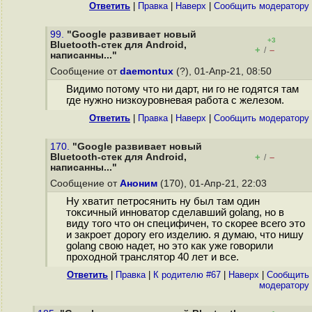
Ответить
|
Правка
|
Наверх
|
Cообщить модератору
99.
"Google развивает новый
+3
Bluetooth-стек для Android,
+
–
/
написанны..."
Сообщение от
daemontux
(?), 01-Апр-21, 08:50
Видимо потому что ни дарт, ни го не годятся там
где нужно низкоуровневая работа с железом.
Ответить
|
Правка
|
Наверх
|
Cообщить модератору
170.
"Google развивает новый
Bluetooth-стек для Android,
+
–
/
написанны..."
Сообщение от
Аноним
(170), 01-Апр-21, 22:03
Ну хватит петросянить ну был там один
токсичный инноватор сделавший golang, но в
виду того что он специфичен, то скорее всего это
и закроет дорогу его изделию. я думаю, что нишу
golang свою надет, но это как уже говорили
проходной транслятор 40 лет и все.
Ответить
|
Правка
|
К родителю #67
|
Наверх
|
Cообщить
модератору