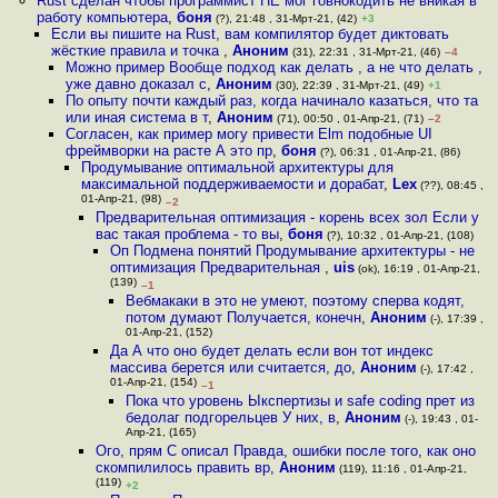
Rust сделан чтобы программист НЕ мог говнокодить не вникая в
работу компьютера
,
боня
(?), 21:48 , 31-Мрт-21, (42)
+3
Если вы пишите на Rust, вам компилятор будет диктовать
жёсткие правила и точка
,
Аноним
(31), 22:31 , 31-Мрт-21, (46)
–4
Можно пример Вообще подход как делать , а не что делать ,
уже давно доказал с
,
Аноним
(30), 22:39 , 31-Мрт-21, (49)
+1
По опыту почти каждый раз, когда начинало казаться, что та
или иная система в т
,
Аноним
(71), 00:50 , 01-Апр-21, (71)
–2
Согласен, как пример могу привести Elm подобные UI
фреймворки на расте А это пр
,
боня
(?), 06:31 , 01-Апр-21, (86)
Продумывание оптимальной архитектуры для
максимальной поддерживаемости и дорабат
,
Lex
(??), 08:45 ,
01-Апр-21, (98)
–2
Предварительная оптимизация - корень всех зол Если у
вас такая проблема - то вы
,
боня
(?), 10:32 , 01-Апр-21, (108)
Оп Подмена понятий Продумывание архитектуры - не
оптимизация Предварительная
,
uis
(ok), 16:19 , 01-Апр-21,
(139)
–1
Вебмакаки в это не умеют, поэтому сперва кодят,
потом думают Получается, конечн
,
Аноним
(-), 17:39 ,
01-Апр-21, (152)
Да А что оно будет делать если вон тот индекс
массива берется или считается, до
,
Аноним
(-), 17:42 ,
01-Апр-21, (154)
–1
Пока что уровень Ыкспертизы и safe coding прет из
бедолаг подгорельцев У них, в
,
Аноним
(-), 19:43 , 01-
Апр-21, (165)
Ого, прям C описал Правда, ошибки после того, как оно
скомпилилось править вр
,
Аноним
(119), 11:16 , 01-Апр-21,
(119)
+2