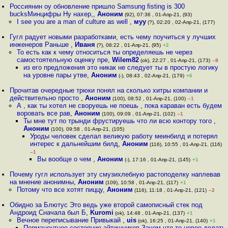
Россиянин оу обновление пришло Samsung fisting is 300
bucksМинцифры Ну нахер,
,
Аноним
(92), 07:36 , 01-Апр-21, (93)
I see you are a man of culture as well
,
муу
(?), 02:20 , 02-Апр-21, (177)
Гугл радует новыми разработками, есть чему поучиться у лучших
инженеров Раньше
,
Иваня
(?), 08:22 , 01-Апр-21, (95)
+2
То есть как к чему относиться ты определяешь не через
самостоятельную оценку пре
,
Wilem82
(ok), 22:27 , 01-Апр-21, (173)
–8
из его предложения это никак не следует ты в простую логику
на уровне пары утве
,
Аноним
(-), 08:43 , 02-Апр-21, (179)
+6
Прочитав очередные трюки понял на сколько хитры компании и
действительно просто
,
Аноним
(100), 08:52 , 01-Апр-21, (100)
–1
А , как ты хотел не своруешь не поешь , пока караван есть будем
воровать все рав
,
Аноним
(100), 09:09 , 01-Апр-21, (102)
–1
Ты мне тут по трынди фрустируешь что ли всю контору того
,
Аноним
(100), 09:58 , 01-Апр-21, (105)
Уроды человек сделал великую работу меинбилд и потерял
интерес к дальнейшим билд
,
Аноним
(116), 10:55 , 01-Апр-21, (116)
–1
Вы вообще о чем
,
Аноним
(-), 17:16 , 01-Апр-21, (145)
+1
Почему гугл использует эту смузихлебную растоподелку наплевав
на мнение анонимны
,
Аноним
(109), 10:58 , 01-Апр-21, (117)
+1
Потому что все хотят пиццу
,
Аноним
(116), 11:18 , 01-Апр-21, (121)
–2
Обидно за Блютус Это ведь уже второй самописный стек под
Андроид Сначала был Б
,
Kuromi
(ok), 14:48 , 01-Апр-21, (137)
+1
Вечное переписывание Привыкай
,
uis
(ok), 16:25 , 01-Апр-21, (140)
+1
Перманентное состояние айтишников Зачем что-то новое делать