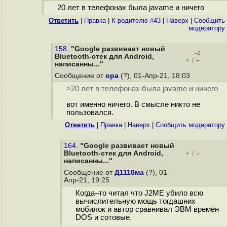
20 лет в телефонах была javame и ничего
Ответить
|
Правка
|
К родителю #43
|
Наверх
|
Cообщить
модератору
158.
"Google развивает новый
–2
Bluetooth-стек для Android,
+
–
/
написанны..."
Сообщение от
opa
(?), 01-Апр-21, 18:03
>20 лет в телефонах была javame и ничего
вот именно ничего. В смысле никто не
пользовался.
Ответить
|
Правка
|
Наверх
|
Cообщить модератору
164.
"Google развивает новый
Bluetooth-стек для Android,
+
–
/
написанны..."
Сообщение от
Д1110ма
(?), 01-
Апр-21, 19:25
Когда–то читал что J2ME убило всю
вычислительную мощь тогдашних
мобилок и автор сравнивал ЭВМ времён
DOS и сотовые.