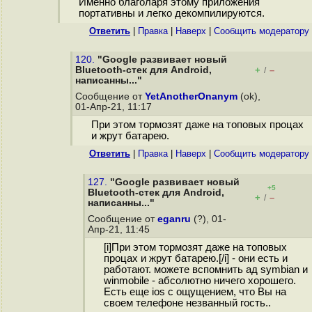
Именно благоларя этому приложения
портативны и легко декомпилируются.
Ответить
|
Правка
|
Наверх
|
Cообщить модератору
120.
"Google развивает новый
Bluetooth-стек для Android,
+
–
/
написанны..."
Сообщение от
YetAnotherOnanym
(ok),
01-Апр-21, 11:17
При этом тормозят даже на топовых процах
и жрут батарею.
Ответить
|
Правка
|
Наверх
|
Cообщить модератору
127.
"Google развивает новый
+5
Bluetooth-стек для Android,
+
–
/
написанны..."
Сообщение от
eganru
(?), 01-
Апр-21, 11:45
[i]При этом тормозят даже на топовых
процах и жрут батарею.[/i] - они есть и
работают. можете вспомнить ад symbian и
winmobile - абсолютно ничего хорошего.
Есть еще ios с ощущением, что Вы на
своем телефоне незванный гость..