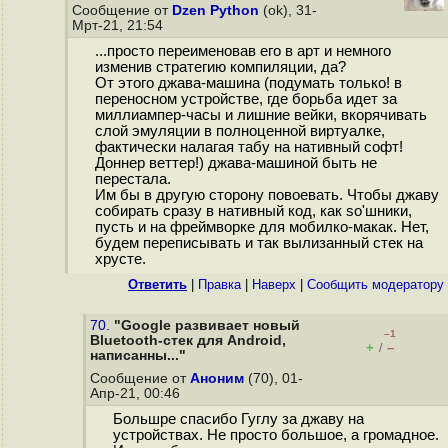
Сообщение от
Dzen Python
(ok), 31-
Мрт-21, 21:54
...просто переименовав его в арт и немного
изменив стратегию компиляции, да?
От этого джава-машина (подумать только! в
переносном устройстве, где борьба идет за
миллиампер-часы и лишние вейки, вкорячивать
слой эмуляции в полноценной виртуалке,
фактически налагая табу на нативный софт!
Доннер веттер!) джава-машиной быть не
перестала.
Им бы в другую сторону повоевать. Чтобы джаву
собирать сразу в нативный код, как so'шники,
пусть и на фреймворке для мобилко-макак. Нет,
будем переписывать и так вылизанный стек на
хрусте.
Ответить
|
Правка
|
Наверх
|
Cообщить модератору
70.
"Google развивает новый
–1
Bluetooth-стек для Android,
+
–
/
написанны..."
Сообщение от
Аноним
(70), 01-
Апр-21, 00:46
Большре спасибо Гуглу за джаву на
устройствах. Не просто большое, а громадное.