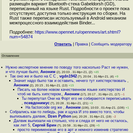
размещён вариант Bluetooth-стека Gabeldorsh (GD),
переписанный на языке Rust. Подробности о проекте пока
отсутствуют, доступна только инструкция по сборке. На
Rust также переписан используемый в Android механизм
межпроцессного взаимодействия Binder...
Подробнее:
https://www.opennet.ru/opennews/art.shtml?
num=54874
Ответить
|
Правка
|
Cообщить модератору
Оглавление
Нужно икспертное мнение по поводу того насколько Раст не нужен,
и что лучше было
,
Аноним
(2), 20:03 , 31-Мрт-21, (2)
+45
Так оно же и было на C C
,
vgdn1942
(?), 20:04 , 31-Мрт-21, (4)
+9
Значит надо было так и оставить, нечего тут хипстерствовать
,
Аноним
(2), 20:15 , 31-Мрт-21, (13)
+15
Писать на более новом качественном языке хипстерство И
чтоб не быть хипстером,
,
Аноним
(17), 20:17 , 31-Мрт-21, (17)
–1
Ты перепутал Они на Форт его не собираются переписывать
,
псевдонимус
(?), 20:28 , 31-Мрт-21, (21)
+3
На factorcode org же
,
Аноним
(106), 10:03 , 01-Апр-21, (106)
+1
Собрались как-то лебедь, рак и щука И это вместо того, чтобы
вылизывать далвик
,
Dzen Python
(ok), 20:26 , 31-Мрт-21, (19)
–2
Далвик вылизали на столько, что и следа от него не осталось,
как лет 5
,
Сергей Брин
(?), 20:58 , 31-Мрт-21, (29)
+5
просто переименовав его в арт и немного изменив стратегию