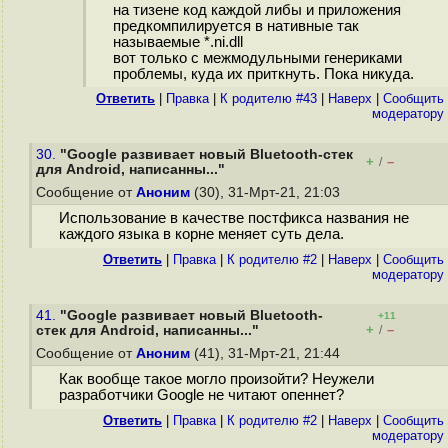
на тизене код каждой либы и приложения
предкомпилируется в нативные так
называемые *.ni.dll
вот только с межмодульными генериками
проблемы, куда их приткнуть. Пока никуда.
Ответить
|
Правка
|
К родителю #43
|
Наверх
|
Cообщить
модератору
30.
"Google развивает новый Bluetooth-стек
+
–
/
для Android, написанны..."
Сообщение от
Аноним
(30), 31-Мрт-21, 21:03
Использование в качестве постфикса названия не
каждого языка в корне меняет суть дела.
Ответить
|
Правка
|
К родителю #2
|
Наверх
|
Cообщить
модератору
41.
"Google развивает новый Bluetooth-
+11
+
–
стек для Android, написанны..."
/
Сообщение от
Аноним
(41), 31-Мрт-21, 21:44
Как вообще такое могло произойти? Неужели
разработчики Google не читают опеннет?
Ответить
|
Правка
|
К родителю #2
|
Наверх
|
Cообщить
модератору