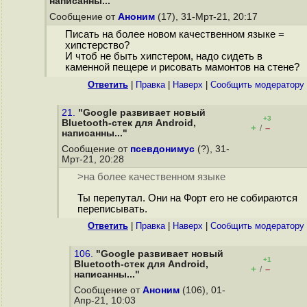
написанны..."
Сообщение от
Аноним
(17), 31-Мрт-21, 20:17
Писать на более новом качественном языке =
хипстерство?
И чтоб не быть хипстером, надо сидеть в
каменной пещере и рисовать мамонтов на стене?
Ответить
|
Правка
|
Наверх
|
Cообщить модератору
21.
"Google развивает новый
+3
Bluetooth-стек для Android,
+
–
/
написанны..."
Сообщение от
псевдонимус
(?), 31-
Мрт-21, 20:28
>на более качественном языке
Ты перепутал. Они на Форт его не собираются
переписывать.
Ответить
|
Правка
|
Наверх
|
Cообщить модератору
106.
"Google развивает новый
+1
Bluetooth-стек для Android,
+
–
/
написанны..."
Сообщение от
Аноним
(106), 01-
Апр-21, 10:03