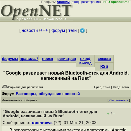
Профиль:
Аноним
(
вход
|
регистрация
)
неRU
opennet.me
[
новости
/
+++
|
форум
|
теги
|
]
форумы
правила/FAQ
поиск
регистрация
вход/
слежка
выход
RSS
"Google развивает новый Bluetooth-стек для Android,
написанный на Rust"
Вариант для распечатки
Пред. тема
|
След. тема
Форум
Разговоры, обсуждение новостей
Изначальное сообщение
[
Отслеживать
]
"Google развивает новый Bluetooth-стек для
+
–
/
Android, написанный на Rust"
Сообщение от
opennews
(??), 31-Мрт-21, 20:03
В репозитории с исходными текстами платформы Android