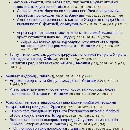
Чёт мне кажется, что через пару лет mozilla будет активно
выпиливать хруст из св
,
uis
(ok), 00:42 , 01-Апр-21, (68)
–1
А какой смысл Насколько я помню все Rust специфичные
проверки происходят на эта
,
Аноним
(79), 04:11 , 01-Апр-21, (79)
Альтернативная реальность какая-то Google ни откуда Go не
выпиливает С фуксией
,
anonymous
(??), 11:20 , 01-Апр-21, (122)
+1
через пару лет вполне может и не стать самой мазиллы, а
хруст останется пока не
,
муу
(?), 02:17 , 02-Апр-21, (176)
Хруст останется до следующего поколения хипстеров,
которые сами программировать
,
Аноним
(185), 16:56 , 02-
Апр-21, (186)
Ты тут, мне кажется, демонстрируешь непонимание гугла У гугла
нет задачи зохват
,
Ordu
(ok), 21:38 , 31-Мрт-21, (39)
+2
На такой бред и ответить-то нечего
,
Аноним
(101), 09:03 , 01-Апр-21,
(101)
–1
ржавеет андроид
,
ranen
(?), 20:07 , 31-Мрт-21, (7)
+23
Яндекс в радость, мэйл ру в сладость
,
Аноним
(92), 07:32 , 01-
Апр-21, (92)
И это замечательно - постепенно, кусок за кусочком, будет
становиться быстрее и
,
Аноним
(96), 08:30 , 01-Апр-21, (96)
–1
Ахахахах, теперь в андроид-студию кроме прибитой гвоздями
конкретной версии джав
,
Урри
(ok), 20:10 , 31-Мрт-21, (9)
–3
Ничего там гвоздями не прибито Распространяемая с Android
Studio виртуальная ма
,
lufog
(ok), 04:23 , 01-Апр-21, (81)
+1
Давно стал кернел-хакером андроида Случаем не из тех xda-
шников, которые даже в
,
mumu
(ok), 07:40 , 01-Апр-21, (94)
Он не просто так отключается
,
анон
(?), 14:02 , 02-Апр-21, (183)
–1