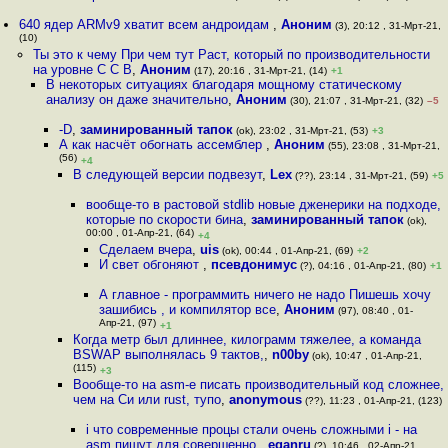
640 ядер ARMv9 хватит всем андроидам
,
Аноним
(3), 20:12 , 31-Мрт-21,
(10)
Ты это к чему При чем тут Раст, который по производительности
на уровне C C В
,
Аноним
(17), 20:16 , 31-Мрт-21, (14)
+1
В некоторых ситуациях благодаря мощному статическому
анализу он даже значительно
,
Аноним
(30), 21:07 , 31-Мрт-21, (32)
–5
-D
,
заминированный тапок
(ok), 23:02 , 31-Мрт-21, (53)
+3
А как насчёт обогнать ассемблер
,
Аноним
(55), 23:08 , 31-Мрт-21,
(56)
+4
В следующей версии подвезут
,
Lex
(??), 23:14 , 31-Мрт-21, (59)
+5
вообще-то в растовой stdlib новые дженерики на подходе,
которые по скорости бина
,
заминированный тапок
(ok),
00:00 , 01-Апр-21, (64)
+4
Сделаем вчера
,
uis
(ok), 00:44 , 01-Апр-21, (69)
+2
И свет обгоняют
,
псевдонимус
(?), 04:16 , 01-Апр-21, (80)
+1
А главное - программить ничего не надо Пишешь хочу
зашибись , и компилятор все
,
Аноним
(97), 08:40 , 01-
Апр-21, (97)
+1
Когда метр был длиннее, килограмм тяжелее, а команда
BSWAP выполнялась 9 тактов,
,
n00by
(ok), 10:47 , 01-Апр-21,
(115)
+3
Вообще-то на asm-е писать производительный код сложнее,
чем на Си или rust, тупо
,
anonymous
(??), 11:23 , 01-Апр-21, (123)
i что современные процы стали очень сложными i - на
asm пишут для совершенно
,
eganru
(?), 10:46 , 02-Апр-21,