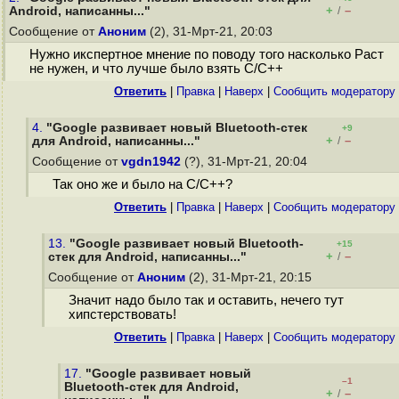
+
–
Android, написанны..."
/
Сообщение от
Аноним
(2), 31-Мрт-21, 20:03
Нужно икспертное мнение по поводу того насколько Раст
не нужен, и что лучше было взять С/C++
Ответить
|
Правка
|
Наверх
|
Cообщить модератору
4.
"Google развивает новый Bluetooth-стек
+9
+
–
для Android, написанны..."
/
Сообщение от
vgdn1942
(?), 31-Мрт-21, 20:04
Так оно же и было на C/C++?
Ответить
|
Правка
|
Наверх
|
Cообщить модератору
13.
"Google развивает новый Bluetooth-
+15
+
–
стек для Android, написанны..."
/
Сообщение от
Аноним
(2), 31-Мрт-21, 20:15
Значит надо было так и оставить, нечего тут
хипстерствовать!
Ответить
|
Правка
|
Наверх
|
Cообщить модератору
17.
"Google развивает новый
–1
Bluetooth-стек для Android,
+
–
/