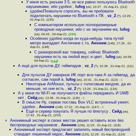
У меня есть разъем 3 5, но все равно пользуюсь Bluetooth
наушниками, ибо удобно
,
lufog
(ok), 10:37 , 01-Апр-21, (112)
удобноПозвольте спросить, вы не пробовали
подключать наушники по Bluetooth к ПК
,
vz_2
(?), 13:29 ,
01-Апр-21, (135)
С компьютером использую полноразмерные
проводные наушники, ибо с их звучанием ма
,
lufog
(ok), 04:43 , 04-Апр-21, (
193
)
Особенно удобно когда он куда-нибудь типа путей
метро выпадает Англичане с го
,
Аноним
(148), 17:26 , 01-
Апр-21, (148)
С разморозкой вас товарищ, сейчас Bluetooth
наушники есть на любой вкус и цвет
,
lufog
(ok), 04:59 ,
04-Апр-21, (
)
194
А ещё для пультов ДУ, геймпадов
,
vz_2
(?), 10:36 , 01-Апр-21, (111)
Для пультов ДУ наверное ИК порт все-таки А за геймпад, да
согласен, сам порой в
,
lufog
(ok), 10:41 , 01-Апр-21, (113)
–1
Некоторые AirMouse, пульты с голосовым вводом, да их
меньше, но они есть
,
vz_2
(?), 13:26 , 01-Апр-21, (134)
А у меня по Wi-Fi не получается файлы передавать И UWB
нет
,
Сейд
(ok), 13:38 , 01-Апр-21, (136)
–1
В смысле Ну, сервак поставь Вон VLC встроенный умеет,
удобно
,
Аноним
(148), 17:22 , 01-Апр-21, (147)
–1
Ещё и сервер покупать Я лучше по блютусу
,
Сейд
(ok),
17:42 , 01-Апр-21, (153)
Анонимный эксперт в своих местах решил оставить всех без
беспроводных наушников
,
Аноним
(109), 11:03 , 01-Апр-21, (118)
Анонимный эксперт предлагает запилить новый беспроводной
стандарт лишенный недос
,
Аноним
(124), 11:29 , 01-Апр-21, (124)