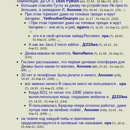
компиляции, да От э
,
Dzen Python
(ok), 21:54 , 31-Мрт-21, (43)
+6
Большре спасибо Гуглу за джаву на устройствах Не просто
большое, а громадное И
,
Аноним
(70), 00:46 , 01-Апр-21, (70)
–1
При этом тормозят даже на топовых процах и жрут
батарею
,
YetAnotherOnanym
(ok), 11:17 , 01-Апр-21, (120)
i При этом тормозят даже на топовых процах и жрут
батарею i - они есть и раб
,
eganru
(?), 11:45 , 01-Апр-21, (127)
+5
это я в свой цитатник заберуРеспекет
,
opa
(?), 18:05 ,
01-Апр-21, (159)
+2
А как же Java 2 micro edition
,
Д1110ма
(?), 19:21 , 01-
Апр-21, (163)
Джава-макака не палится
,
NameName
(?), 11:59 , 01-Апр-21,
(131)
Гослинг рассказывал, что первая целевая платформа для
Джавы была каким-то маломо
,
Аноним
(88), 07:20 , 01-Апр-21,
(88)
+1
20 лет в телефонах была javame и ничего
,
Аноним
(109),
10:33 , 01-Апр-21, (109)
+1
вот именно ничего В смысле никто не пользовался
,
opa
(?), 18:03 , 01-Апр-21, (158)
–2
Когда 8211 то читал что J2ME убило всю
вычислительную мощь тогдашних мобилок и
,
Д1110ма
(?), 19:25 , 01-Апр-21, (164)
Я пользовалась Браузер опера отлично работал, даже
лучше чем на windows mobile
,
Аноним
(109), 21:01 , 01-
Апр-21, (169)
+2
на тизене код каждой либы и приложения
предкомпилируется в нативные так называем
,
opa
(?), 18:11 ,
01-Апр-21, (161)