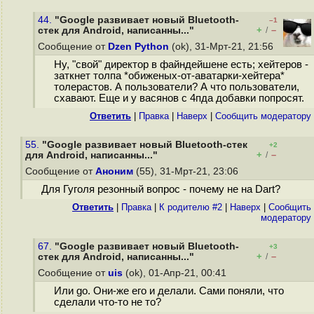
44.
"Google развивает новый Bluetooth-
–1
+
–
стек для Android, написанны..."
/
Сообщение от
Dzen Python
(ok), 31-Мрт-21, 21:56
Ну, "свой" директор в файндейшене есть; хейтеров -
заткнет толпа *обиженых-от-аватарки-хейтера*
толерастов. А пользователи? А что пользователи,
схавают. Еще и у васянов с 4пда добавки попросят.
Ответить
|
Правка
|
Наверх
|
Cообщить модератору
55.
"Google развивает новый Bluetooth-стек
+2
+
–
для Android, написанны..."
/
Сообщение от
Аноним
(55), 31-Мрт-21, 23:06
Для Гуголя резонный вопрос - почему не на Dart?
Ответить
|
Правка
|
К родителю #2
|
Наверх
|
Cообщить
модератору
67.
"Google развивает новый Bluetooth-
+3
+
–
стек для Android, написанны..."
/
Сообщение от
uis
(ok), 01-Апр-21, 00:41
Или go. Они-же его и делали. Сами поняли, что
сделали что-то не то?