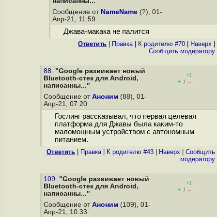
написанны..."
Сообщение от
NameName
(?), 01-
Апр-21, 11:59
Джава-макака не палится
Ответить
|
Правка
|
К родителю #70
|
Наверх
|
Cообщить модератору
88.
"Google развивает новый
+1
Bluetooth-стек для Android,
+
–
/
написанны..."
Сообщение от
Аноним
(88), 01-
Апр-21, 07:20
Гослинг рассказывал, что первая целевая
платформа для Джавы была каким-то
маломощным устройством с автономным
питанием.
Ответить
|
Правка
|
К родителю #43
|
Наверх
|
Cообщить
модератору
109.
"Google развивает новый
+1
Bluetooth-стек для Android,
+
–
/
написанны..."
Сообщение от
Аноним
(109), 01-
Апр-21, 10:33