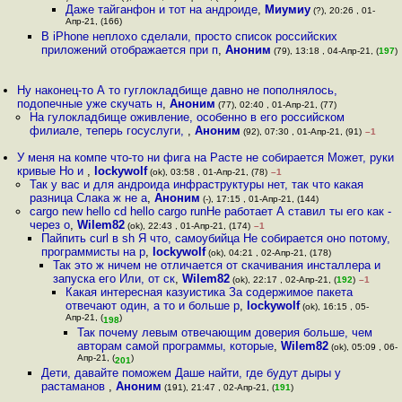
Даже тайганфон и тот на андроиде
,
Миумиу
(?), 20:26 , 01-
Апр-21, (166)
В iPhone неплохо сделали, просто список российских
приложений отображается при п
,
Аноним
(79), 13:18 , 04-Апр-21, (
197
)
Ну наконец-то А то гуглокладбище давно не пополнялось,
подопечные уже скучать н
,
Аноним
(77), 02:40 , 01-Апр-21, (77)
На гулокладбище оживление, особенно в его российском
филиале, теперь госуслуги,
,
Аноним
(92), 07:30 , 01-Апр-21, (91)
–1
У меня на компе что-то ни фига на Расте не собирается Может, руки
кривые Но и
,
lockywolf
(ok), 03:58 , 01-Апр-21, (78)
–1
Так у вас и для андроида инфраструктуры нет, так что какая
разница Слака ж не а
,
Аноним
(-), 17:15 , 01-Апр-21, (144)
cargo new hello cd hello cargo runНе работает А ставил ты его как -
через о
,
Wilem82
(ok), 22:43 , 01-Апр-21, (174)
–1
Пайпить curl в sh Я что, самоубийца Не собирается оно потому,
программисты на р
,
lockywolf
(ok), 04:21 , 02-Апр-21, (178)
Так это ж ничем не отличается от скачивания инсталлера и
запуска его Или, от ск
,
Wilem82
(ok), 22:17 , 02-Апр-21, (
192
)
–1
Какая интересная казуистика За содержимое пакета
отвечают один, а то и больше р
,
lockywolf
(ok), 16:15 , 05-
Апр-21, (
)
198
Так почему левым отвечающим доверия больше, чем
авторам самой программы, которые
,
Wilem82
(ok), 05:09 , 06-
Апр-21, (
)
201
Дети, давайте поможем Даше найти, где будут дыры у
растаманов
,
Аноним
(191), 21:47 , 02-Апр-21, (
191
)