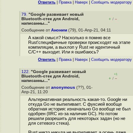
Ответить
|
Правка
|
Наверх
|
Cообщить модератору
79.
"Google развивает новый
Bluetooth-стек для Android,
+
–
/
написанны..."
Сообщение от
Аноним
(79), 01-Апр-21, 04:11
А какой смысл? Насколько я помню все
Rust'специфичные проверки происходят на этапе
компиляции, а выхлоп у Rust не идентичный
C/C++ выходит. Или я ошибаюсь?
Ответить
|
Правка
|
Наверх
|
Cообщить модератору
122.
"Google развивает новый
+1
Bluetooth-стек для Android,
+
–
/
написанны..."
Сообщение от
anonymous
(??), 01-
Апр-21, 11:20
Альтернативная реальность какая-то. Google ни
откуда Go не выпиливает. С фуксией вообще
обратная история: изначально Go вообще не был
одобрен (IIRC из-за наличия GC). Но потом
решили разрешить для некоторых задач (но не
для сетевого стека).
Rust никто никуда не выпиливает, а осень даже