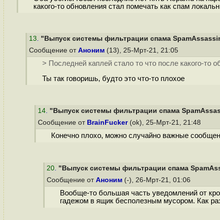
какого-то обновления стал помечать как спам локальны
13
.
"Выпуск системы фильтрации спама SpamAssassin 3
Сообщение от
Аноним
(13), 25-Мрт-21, 21:05
> Последней каплей стало то что после какого-то 
Ты так говоришь, будто это что-то плохое
14
.
"Выпуск системы фильтрации спама SpamAssassin
Сообщение от
BrainFucker
(ok), 25-Мрт-21, 21:48
Конечно плохо, можно случайно важные сообщени
20
.
"Выпуск системы фильтрации спама SpamAssass
Сообщение от
Аноним
(-), 26-Мрт-21, 01:06
Вообще-то большая часть уведомлений от кро
гадежом в ящик бесполезным мусором. Как раз 