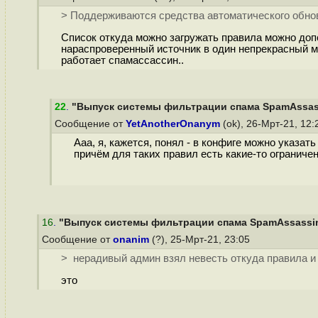
> Поддерживаются средства автоматического обно
Список откуда можно загружать правила можно допо
нараспроверенный источник в один непрекрасный мо
работает спамассассин..
22
.
"Выпуск системы фильтрации спама SpamAssassin
Сообщение от
YetAnotherOnanym
(ok), 26-Мрт-21, 12
Ааа, я, кажется, понял - в конфиге можно указа
причём для таких правил есть какие-то ограничени
16
.
"Выпуск системы фильтрации спама SpamAssassin 3
Сообщение от
onanim
(?), 25-Мрт-21, 23:05
> нерадивый админ взял невесть откуда правила и
это