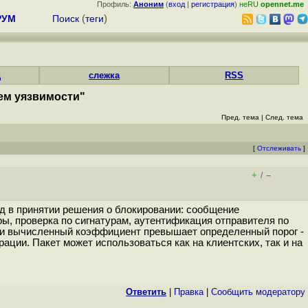
Профиль:
Аноним
(
вход
|
регистрация
)
неRU
opennet.me
РУМ
Поиск
(
теги
)
д
слежка
RSS
ем уязвимости"
Пред. тема
|
След. тема
[
Отслеживать
]
+
–
/
д в принятии решения о блокировании: сообщение
ы, проверка по сигнатурам, аутентификация отправителя по
сли вычисленный коэффициент превышает определенный порог -
ции. Пакет может использоваться как на клиентских, так и на
Ответить
|
Правка
|
Cообщить модератору