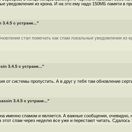
е уведомления из крона. И на это ему надо 150МБ памяти в прос
.4.5 с устране..."
обновления стал помечать как спам локальные уведомления из к
 3.4.5 с устране..."
я от системы пропустить. А в друг у тебя там обновление сер
in 3.4.5 с устране..."
на именно спамом и является. А важные сообщения, очевидно, 
этот спам через неделю все уже и перестают читать. Сдалось т