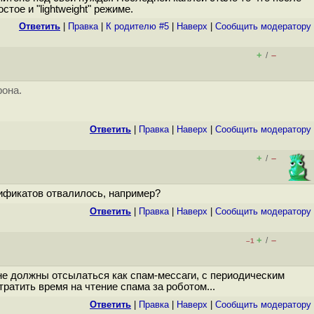
тое и "lightweight" режиме.
Ответить
|
Правка
|
К родителю #5
|
Наверх
|
Cообщить модератору
+
–
/
рона.
Ответить
|
Правка
|
Наверх
|
Cообщить модератору
+
–
/
тификатов отвалилось, например?
Ответить
|
Правка
|
Наверх
|
Cообщить модератору
+
–
/
–1
не должны отсылаться как спам-мессаги, с периодическим
ратить время на чтение спама за роботом...
Ответить
|
Правка
|
Наверх
|
Cообщить модератору