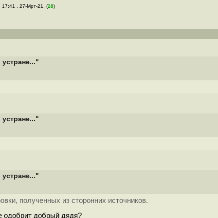
, 17:41 , 27-Мрт-21, (
28
)
устране..."
устране..."
устране..."
овки, полученных из сторонних источников.
не одобрит добрый дядя?