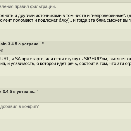
вления правил фильтрации.
лнять и другими источниками в том чисте и "непроверенные". (д
мент поломают и подложат бяку).. и тогда эта бяка сможет вып
 3.4.5 с устране..."
:26
ть URL, и SA при старте, или если стукнуть SIGHUP'ом, вытянет
я, и уязвимость, о которой идёт речь, состоит в том, что эти о
.4.5 с устране..."
 добавил в конфиг?