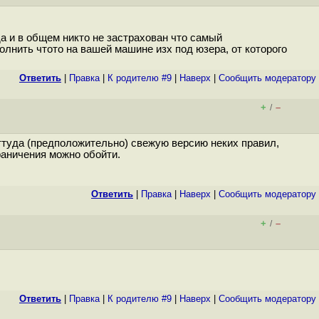
а и в общем никто не застрахован что самый
олнить чтото на вашей машине изх под юзера, от которого
Ответить
|
Правка
|
К родителю #9
|
Наверх
|
Cообщить модератору
+
–
/
 оттуда (предположительно) свежую версию неких правил,
граничения можно обойти.
Ответить
|
Правка
|
Наверх
|
Cообщить модератору
+
–
/
Ответить
|
Правка
|
К родителю #9
|
Наверх
|
Cообщить модератору