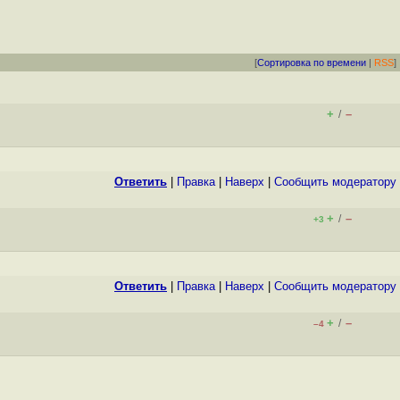
[
Сортировка по времени
|
RSS
]
+
–
/
Ответить
|
Правка
|
Наверх
|
Cообщить модератору
+
–
/
+3
Ответить
|
Правка
|
Наверх
|
Cообщить модератору
+
–
/
–4