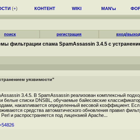
ОСТИ
(
+
)
КОНТЕНТ
WIKI
MAN'ы
ФО
поиск
регистрация
вход/выхо
мы фильтрации спама SpamAssassin 3.4.5 с устранени
устранением уязвимости"
ssassin 3.4.5. В SpamAssassin реализован комплексный подхо
е и белые списки DNSBL, обучаемые байесовские классификатор
етодами, накапливается определенный весовой коэффициент. Е
живаются средства автоматического обновления правил фильтра
Perl и распространяется под лицензией Apache...
m=54826