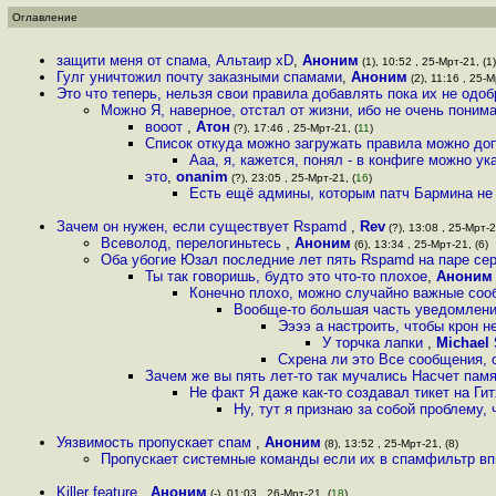
Оглавление
защити меня от спама, Альтаир xD
,
Аноним
(1), 10:52 , 25-Мрт-21, (1)
Гулг уничтожил почту заказными спамами
,
Аноним
(2), 11:16 , 25-М
Это что теперь, нельзя свои правила добавлять пока их не одо
Можно Я, наверное, отстал от жизни, ибо не очень понима
вооот
,
Атон
(?), 17:46 , 25-Мрт-21, (
11
)
Список откуда можно загружать правила можно доп
Ааа, я, кажется, понял - в конфиге можно ук
это
,
onanim
(?), 23:05 , 25-Мрт-21, (
16
)
Есть ещё админы, которым патч Бармина не
Зачем он нужен, если существует Rspamd
,
Rev
(?), 13:08 , 25-Мрт-2
Всеволод, перелогиньтесь
,
Аноним
(6), 13:34 , 25-Мрт-21, (6)
Оба убогие Юзал последние лет пять Rspamd на паре сер
Ты так говоришь, будто это что-то плохое
,
Аноним
Конечно плохо, можно случайно важные сооб
Вообще-то большая часть уведомлени
Ээээ а настроить, чтобы крон 
У торчка лапки
,
Michael 
Схрена ли это Все сообщения,
Зачем же вы пять лет-то так мучались Насчет памя
Не факт Я даже как-то создавал тикет на Ги
Ну, тут я признаю за собой проблему,
Уязвимость пропускает спам
,
Аноним
(8), 13:52 , 25-Мрт-21, (8)
Пропускает системные команды если их в спамфильтр в
Killer feature
,
Аноним
(-), 01:03 , 26-Мрт-21, (
18
)