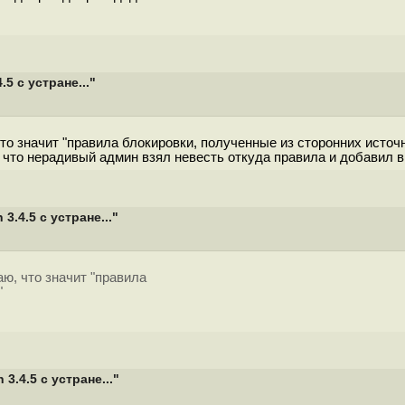
 с устране..."
что значит "правила блокировки, полученные из сторонних источ
, что нерадивый админ взял невесть откуда правила и добавил в
.4.5 с устране..."
аю, что значит "правила
"
.4.5 с устране..."