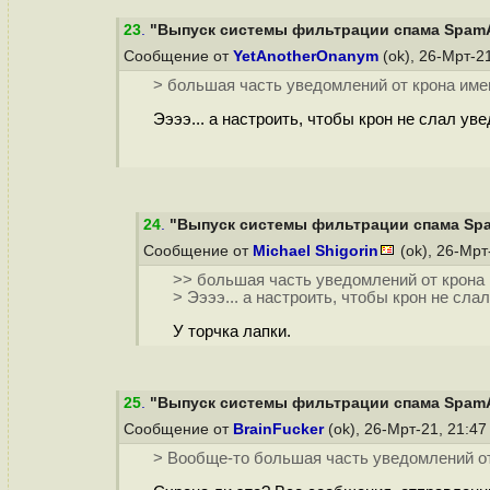
23
.
"Выпуск системы фильтрации спама SpamAss
Сообщение от
YetAnotherOnanym
(ok), 26-Мрт-2
> большая часть уведомлений от крона име
Ээээ... а настроить, чтобы крон не слал ув
24
.
"Выпуск системы фильтрации спама SpamA
Сообщение от
Michael Shigorin
(ok), 26-Мрт
>> большая часть уведомлений от крона
> Ээээ... а настроить, чтобы крон не сл
У торчка лапки.
25
.
"Выпуск системы фильтрации спама SpamAss
Сообщение от
BrainFucker
(ok), 26-Мрт-21, 21:4
> Вообще-то большая часть уведомлений от