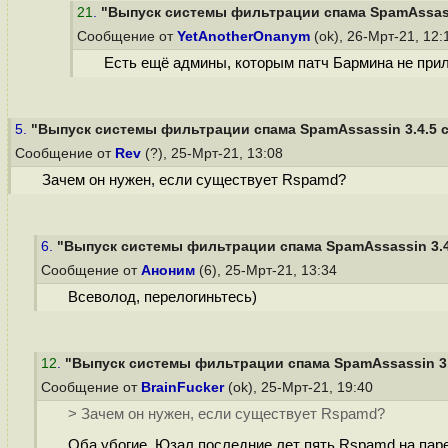
21
.
"Выпуск системы фильтрации спама SpamAssassin
Сообщение от
YetAnotherOnanym
(ok), 26-Мрт-21, 12
Есть ещё админы, которым патч Бармина не прил
5.
"Выпуск системы фильтрации спама SpamAssassin 3.4.5 с 
Сообщение от
Rev
(?), 25-Мрт-21, 13:08
Зачем он нужен, если существует Rspamd?
6.
"Выпуск системы фильтрации спама SpamAssassin 3.4.5
Сообщение от
Аноним
(6), 25-Мрт-21, 13:34
Всеволод, перелогиньтесь)
12
.
"Выпуск системы фильтрации спама SpamAssassin 3.4.
Сообщение от
BrainFucker
(ok), 25-Мрт-21, 19:40
> Зачем он нужен, если существует Rspamd?
Оба убогие. Юзал последние лет пять Rspamd на паре 