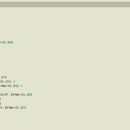
т-21, (
22
)
 (
14
)
21, (
20
)
–1
6-Мрт-21, (
23
)
+1
 21:47 , 26-Мрт-21, (
25
)
)
)
53 , 26-Мрт-21, (
27
)