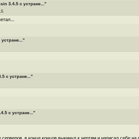
 3.4.5 с устране..."
:15
етал...
устране..."
 с устране..."
5 с устране..."
серверов, в конце концов выкинул к чертям и написал себе на 