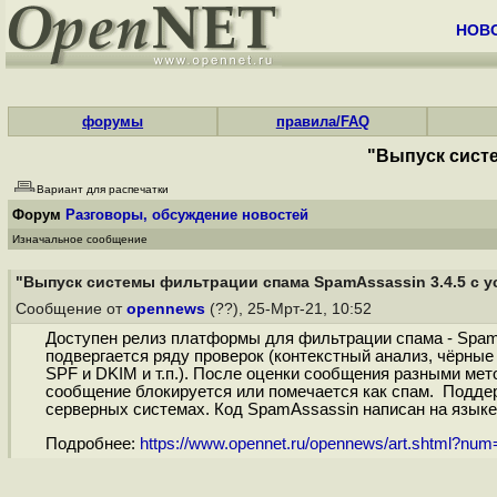
НОВ
форумы
правила/FAQ
"Выпуск систе
Вариант для распечатки
Форум
Разговоры, обсуждение новостей
Изначальное сообщение
"Выпуск системы фильтрации спама SpamAssassin 3.4.5 с 
Сообщение от
opennews
(??), 25-Мрт-21, 10:52
Доступен релиз платформы для фильтрации спама - SpamA
подвергается ряду проверок (контекстный анализ, чёрны
SPF и DKIM и т.п.). После оценки сообщения разными м
сообщение блокируется или помечается как спам. Поддер
серверных системах. Код SpamAssassin написан на языке 
Подробнее:
https://www.opennet.ru/opennews/art.shtml?nu