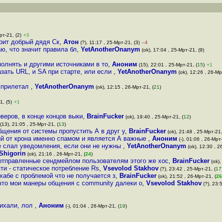
рт-21, (2)
+3
брит добрый дядя Ск
,
Атон
(?), 11:17 , 25-Мрт-21, (3)
–4
ю, что значит правила бл
,
YetAnotherOnanym
(ok), 17:04 , 25-Мрт-21, (9)
олнять и другими источниками в то
,
Аноним
(15), 22:01 , 25-Мрт-21, (
15
)
+1
азать URL, и SA при старте, или если
,
YetAnotherOnanym
(ok), 12:26 , 26-Мр
 прилетал
,
YetAnotherOnanym
(ok), 12:15 , 26-Мрт-21, (
21
)
1, (5)
+1
веров, в конце концов выки
,
BrainFucker
(ok), 19:40 , 25-Мрт-21, (
12
)
(13), 21:05 , 25-Мрт-21, (
13
)
щения от системы пропустить А в друг у
,
BrainFucker
(ok), 21:48 , 25-Мрт-21,
й от крона именно спамом и является А важные
,
Аноним
(-), 01:06 , 26-Мрт-
не слал уведомления, если они не нужны
,
YetAnotherOnanym
(ok), 12:30 , 2
Shigorin
(ok), 21:16 , 26-Мрт-21, (
24
)
 отправленные сендмейлом пользователям этого же хос
,
BrainFucker
(ok),
ти - статическое потребление Rs
,
Vsevolod Stakhov
(?), 23:42 , 25-Мрт-21, (
17
тхабе с проблемой что не получается з
,
BrainFucker
(ok), 21:52 , 26-Мрт-21, (
26
 что мои манеры общения с community далеки о
,
Vsevolod Stakhov
(?), 23:
пихали, лол
,
Аноним
(-), 01:04 , 26-Мрт-21, (
19
)