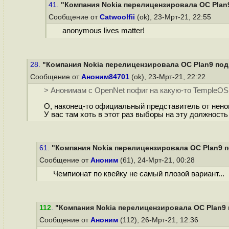
41.
"Компания Nokia перелицензировала ОС Plan
Сообщение от
Catwoolfii
(ok), 23-Мрт-21, 22:55
anonymous lives matter!
28.
"Компания Nokia перелицензировала ОС Plan9 под
Сообщение от
Аноним84701
(ok), 23-Мрт-21, 22:22
> Анонимам с OpenNet пофиг на какую-то TempleOS,
О, наконец-то официальный представитель от нен
У вас там хоть в этот раз выборы на эту должност
61.
"Компания Nokia перелицензировала ОС Plan9 п
Сообщение от
Аноним
(61), 24-Мрт-21, 00:28
Чемпионат по квейку не самый плозой вариант...
112
.
"Компания Nokia перелицензировала ОС Plan9 
Сообщение от
Аноним
(112), 26-Мрт-21, 12:36