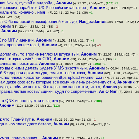
мая Nokia, пускай и андройд
,
Аноним
(-), 23:32 , 25-Мрт-21, (
109
)
+3
окиевских наработок UX У нонейм китая такое
,
Аноним
(-), 03:58 , 28-Мрт-21, 
жаль его, конечно
,
имя_
(?), 22:41 , 23-Мрт-21, (36)
+1
4-Мрт-21, (74)
ет С биполяркой и шизофренией жить до
,
Nas_tradamus
(ok), 17:50 , 25-Мрт-2
ноним
(38), 22:44 , 23-Мрт-21, (38)
–2
,
Аноним
(62), 01:11 , 24-Мрт-21, (62)
+1
 по MIT лицензии
,
Аноним
(-), 21:51 , 23-Мрт-21, (2)
+8
их open source real-t
,
Аноним
(4), 21:57 , 23-Мрт-21, (4)
–9
 допилить, то вполне неплохая штука вый
,
Аноним
(8), 22:07 , 23-Мрт-21, (9)
–
rosoft открыть win7 под СПО
,
Аноним
(39), 22:44 , 23-Мрт-21, (39)
+2
алява не прокатила
,
Аноним
(104), 06:05 , 25-Мрт-21, (
104
)
+1
Что вы с ними делать будете У MS экзотичный
,
Аноним
(-), 00:04 , 24-Мрт-21, 
 бездарная архитектура, если от неё отказа
,
Аноним
(62), 01:18 , 24-Мрт-21,
реисполняюсь красотой решенияhttps upload wikime
,
zzz
(??), 03:14 , 24-Мрт-21, 
там даже goto есть которые все кому не лень рекомендуют н
,
Анончик
(?)
ура, а обилие костылей старых связано с тем, что э
,
Ananas
(?), 10:06 , 26
правда лютые костыльщики, судя по современным
,
An O Nim
(?), 20:46 , 24
, а QNX используется в ка
,
xm
(ok), 20:44 , 24-Мрт-21, (
100
)
Аноним
(112), 12:39 , 26-Мрт-21, (
113
)
к что План-9 тут н
,
Аноним
(4), 21:56 , 23-Мрт-21, (3)
–1
уда в комплект даже батаре
,
Аноним
(8), 22:09 , 23-Мрт-21, (10)
х умов, придумавших,
,
Аноним
(11), 22:09 , 23-Мрт-21, (11)
+1