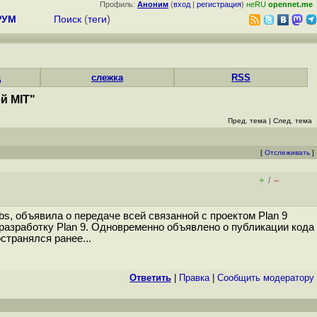
Профиль:
Аноним
(
вход
|
регистрация
)
неRU
opennet.me
РУМ
Поиск
(
теги
)
д
слежка
RSS
й MIT"
Пред. тема
|
След. тема
[
Отслеживать
]
+
–
/
bs, объявила о передаче всей связанной с проектом Plan 9
разработку Plan 9. Одновременно объявлено о публикации кода
странялся ранее...
Ответить
|
Правка
|
Cообщить модератору