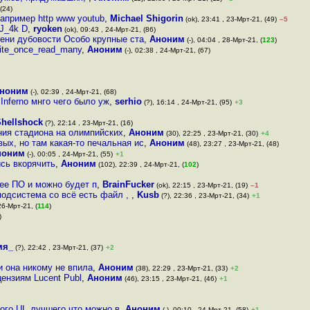
(24)
апример http www youtub
,
Michael Shigorin
(ok), 23:41 , 23-Мрт-21, (49)
–5
J_4k D
,
ryoken
(ok), 09:43 , 24-Мрт-21, (86)
пени дубовости Особо крупные ста
,
Аноним
(-), 04:04 , 28-Мрт-21, (
123
)
Write_once_read_many
,
Аноним
(-), 02:38 , 24-Мрт-21, (67)
ноним
(-), 02:39 , 24-Мрт-21, (68)
Inferno мнго чего было уж
,
serhio
(?), 16:14 , 24-Мрт-21, (95)
+3
hellshock
(?), 22:14 , 23-Мрт-21, (16)
ния стадиона на олимпийских
,
Аноним
(30), 22:25 , 23-Мрт-21, (30)
+4
ых, но там какая-то печальная ис
,
Аноним
(48), 23:27 , 23-Мрт-21, (48)
ноним
(-), 00:05 , 24-Мрт-21, (55)
+1
ись вкорячить
,
Аноним
(102), 22:39 , 24-Мрт-21, (
102
)
ее ПО и можно будет п
,
BrainFucker
(ok), 22:15 , 23-Мрт-21, (19)
–1
подсистема со всё есть файл ,
,
Kusb
(?), 22:36 , 23-Мрт-21, (34)
+1
26-Мрт-21, (
114
)
)
мя_
(?), 22:42 , 23-Мрт-21, (37)
+2
и она никому не впила
,
Аноним
(38), 22:29 , 23-Мрт-21, (33)
+2
цензиям Lucent Publ
,
Аноним
(46), 23:15 , 23-Мрт-21, (46)
+1
го UI, лучшего что можно в
,
Аноним
(-), 00:10 , 24-Мрт-21, (58)
+1