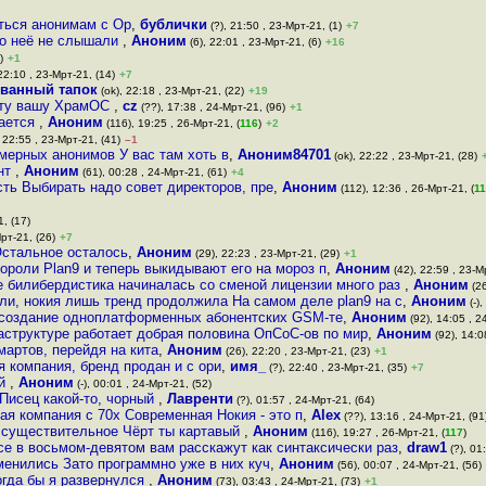
аться анонимам с Op
,
бублички
(?), 21:50 , 23-Мрт-21, (1)
+7
ро неё не слышали
,
Аноним
(6), 22:01 , 23-Мрт-21, (6)
+16
)
+1
22:10 , 23-Мрт-21, (14)
+7
ванный тапок
(ok), 22:18 , 23-Мрт-21, (22)
+19
 эту вашу ХрамОС
,
cz
(??), 17:38 , 24-Мрт-21, (96)
+1
чается
,
Аноним
(116), 19:25 , 26-Мрт-21, (
116
)
+2
 22:55 , 23-Мрт-21, (41)
–1
мерных анонимов У вас там хоть в
,
Аноним84701
(ok), 22:22 , 23-Мрт-21, (28)
ант
,
Аноним
(61), 00:28 , 24-Мрт-21, (61)
+4
ть Выбирать надо совет директоров, пре
,
Аноним
(112), 12:36 , 26-Мрт-21, (
1
, (17)
рт-21, (26)
+7
стальное осталось
,
Аноним
(29), 22:23 , 23-Мрт-21, (29)
+1
ороли Plan9 и теперь выкидывают его на мороз п
,
Аноним
(42), 22:59 , 23-М
е билибердистика начиналась со сменой лицензии много раз
,
Аноним
(26
ли, нокия лишь тренд продолжила На самом деле plan9 на с
,
Аноним
(-)
 создание одноплатформенных абонентских GSM-те
,
Аноним
(92), 14:05 , 2
аструктуре работает добрая половина ОпСоС-ов по мир
,
Аноним
(92), 14:0
мартов, перейдя на кита
,
Аноним
(26), 22:20 , 23-Мрт-21, (23)
+1
я компания, бренд продан и с ори
,
имя_
(?), 22:40 , 23-Мрт-21, (35)
+7
ай
,
Аноним
(-), 00:01 , 24-Мрт-21, (52)
 Писец какой-то, чорный
,
Лавренти
(?), 01:57 , 24-Мрт-21, (64)
ая компания с 70х Современная Нокия - это п
,
Alex
(??), 13:16 , 24-Мрт-21, (91
, существительное Чёрт ты картавый
,
Аноним
(116), 19:27 , 26-Мрт-21, (
117
)
се в восьмом-девятом вам расскажут как синтаксически раз
,
draw1
(?), 01
енились Зато программно уже в них куч
,
Аноним
(56), 00:07 , 24-Мрт-21, (56)
тогда бы я развернулся
,
Аноним
(73), 03:43 , 24-Мрт-21, (73)
+1