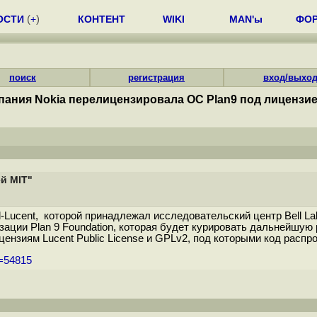
ОСТИ
(
+
)
КОНТЕНТ
WIKI
MAN'ы
ФО
поиск
регистрация
вход/выхо
пания Nokia перелицензировала ОС Plan9 под лицензие
й MIT"
l-Lucent, которой принадлежал исследовательский центр Bell La
ации Plan 9 Foundation, которая будет курировать дальнейшую 
ензиям Lucent Public License и GPLv2, под которыми код распро
m=54815