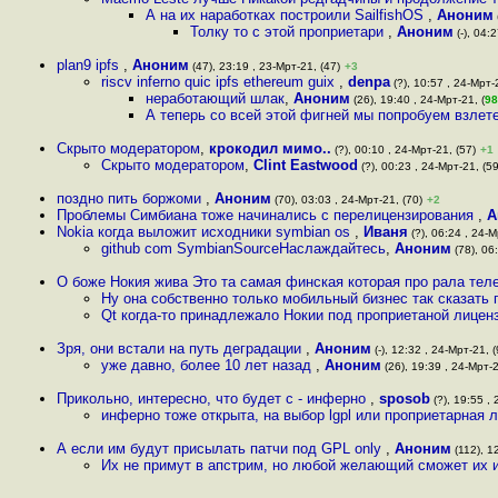
А на их наработках построили SailfishOS
,
Аноним
Толку то с этой проприетари
,
Аноним
(-), 04:
plan9 ipfs
,
Аноним
(47), 23:19 , 23-Мрт-21, (47)
+3
riscv inferno quic ipfs ethereum guix
,
denpa
(?), 10:57 , 24-Мрт-
неработающий шлaк
,
Аноним
(26), 19:40 , 24-Мрт-21, (
98
А теперь со всей этой фигней мы попробуем взлет
Скрыто модератором
,
крокодил мимо..
(?), 00:10 , 24-Мрт-21, (57)
+1
Скрыто модератором
,
Clint Eastwood
(?), 00:23 , 24-Мрт-21, (59
поздно пить боржоми
,
Аноним
(70), 03:03 , 24-Мрт-21, (70)
+2
Проблемы Симбиана тоже начинались с перелицензирования
,
А
Nokia когда выложит исходники symbian os
,
Иваня
(?), 06:24 , 24-М
github com SymbianSourceНаслаждайтесь
,
Аноним
(78), 06
О боже Нокия жива Это та самая финская которая про рала тел
Ну она собственно только мобильный бизнес так сказать 
Qt когда-то принадлежало Нокии под проприетаной лице
Зря, они встали на путь деградации
,
Аноним
(-), 12:32 , 24-Мрт-21, (
уже давно, более 10 лет назад
,
Аноним
(26), 19:39 , 24-Мрт-2
Прикольно, интересно, что будет с - инферно
,
sposob
(?), 19:55 , 
инферно тоже открыта, на выбор lgpl или проприетарная л
А если им будут присылать патчи под GPL only
,
Аноним
(112), 12
Их не примут в апстрим, но любой желающий сможет их 