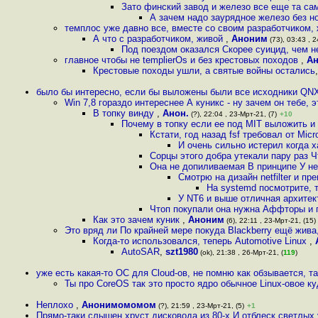
Зато финский завод и железо все еще та са
А зачем надо заурядное железо без н
темплос уже давно все, вместе со своим разработчиком, 
А что с разработчиком, живой
,
Аноним
(73), 03:43 , 2
Под поездом оказался Скорее суицид, чем н
главное чтобы не templierOs и без крестовых походов
,
А
Крестовые походы ушли, а святые войны остались
было бы интересно, если бы выложены были все исходники QNX
Win 7,8 гораздо интереснее А куникс - ну зачем он тебе, эт
В топку винду
,
Анон.
(?), 22:04 , 23-Мрт-21, (7)
+10
Почему в топку если ее под MIT выложить и
Кстати, год назад fsf требовал от Mic
И очень сильно истерил когда х
Сорцы этого добра утекали пару раз 
Она не допиливаемая В принципе У неё
Смотрю на дизайн netfilter и п
На systemd посмотрите, 
У NT6 и выше отличная архитект
Чтоп покупали она нужна Аффторы и 
Как это зачем куник
,
Аноним
(6), 22:11 , 23-Мрт-21, (15)
Это вряд ли По крайней мере покуда Blackberry ещё жива
Когда-то использовался, теперь Automotive Linux
,
AutoSAR
,
szt1980
(ok), 21:38 , 26-Мрт-21, (
119
)
уже есть какая-то ОС для Cloud-ов, не помню как обзывается, та
Ты про CoreOS так это просто ядро обычное Linux-овое к
Неплохо
,
Анонимомомом
(?), 21:59 , 23-Мрт-21, (5)
+1
Прямо-таки слышен хруст дисковода из 80-х И отблеск светлы