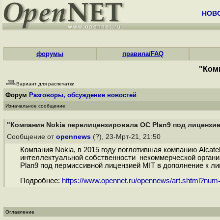
НОВ
форумы
правила/FAQ
"Ком
Вариант для распечатки
Форум
Разговоры, обсуждение новостей
Изначальное сообщение
"Компания Nokia перелицензировала ОС Plan9 под лицензие
Сообщение от
opennews
(?), 23-Мрт-21, 21:50
Компания Nokia, в 2015 году поглотившая компанию Alcate
интеллектуальной собственности некоммерческой организ
Plan9 под пермиссивной лицензией MIT в дополнение к лиц
Подробнее:
https://www.opennet.ru/opennews/art.shtml?nu
Оглавление