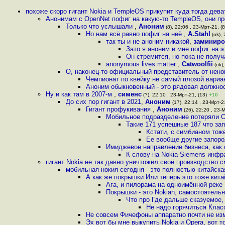
похоже скоро гигант Nokia и TempleOS прикупит куда тогда дев
Анонимам с OpenNet пофиг на какую-то TempleOS, они п
Только что услышали
,
Аноним
(8), 22:06 , 23-Мрт-21, (8
Но нам всё равно пофиг на неё
,
A.Stahl
(ok), 
так ты и не аноним никакой
,
заминиро
Зато я аноним и мне пофиг на
Он стремится, но пока не полу
anonymous lives matter
,
Catwoolfii
(ok),
О, наконец-то официальный представитель от нено
Чемпионат по квейку не самый плозой вари
Аноним обыкновенный - это рядовая должнос
Ну и как там в 2007-м
,
сименс
(?), 22:10 , 23-Мрт-21, (13)
+10
До сих пор гигант в 2021
,
Аноним
(17), 22:14 , 23-Мрт-21
Гигант профукивания
,
Аноним
(26), 22:20 , 23-М
Мобильное подразделение потеряли О
Такие 171 успешные 187 что зап
Кстати, с симбианом тож
Ее вообще другие запоро
Имиджевое направление бизнеса, как
К слову на Nokia-Siemens инфр
гигант Nokia не так давно уничтожил своё производство с
мобильная нокия сегодня - это полностью китайска
А как же покрышки Или теперь это тоже кит
Ага, и пилорама на одноимённой реке
Покрышки - это Nokian, самостоятельн
Что про Где дальше сказуемое
Не надо горячиться Клас
Не совсем Фичефоны аппаратно почти не изм
Эх вот бы мне выкупить Nokia и Opera, вот 