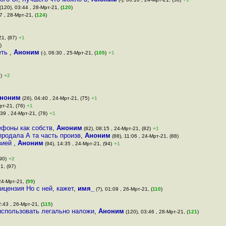
(120), 03:44 , 28-Мрт-21, (
120
)
27 , 28-Мрт-21, (
124
)
21, (87)
+1
)
еть
,
Аноним
(-), 06:30 , 25-Мрт-21, (
105
)
+1
)
+2
ноним
(26), 04:40 , 24-Мрт-21, (75)
+1
рт-21, (76)
+1
:39 , 24-Мрт-21, (78)
+1
ефоны как собств
,
Аноним
(82), 08:15 , 24-Мрт-21, (82)
+1
продала А та часть произв
,
Аноним
(88), 11:06 , 24-Мрт-21, (88)
нзией
,
Аноним
(94), 14:35 , 24-Мрт-21, (94)
+1
90)
+2
1, (97)
24-Мрт-21, (
99
)
ицензия Но с ней, кажет
,
имя_
(?), 01:09 , 26-Мрт-21, (
110
)
:43 , 26-Мрт-21, (
115
)
использовать легально наложи
,
Аноним
(120), 03:46 , 28-Мрт-21, (
121
)