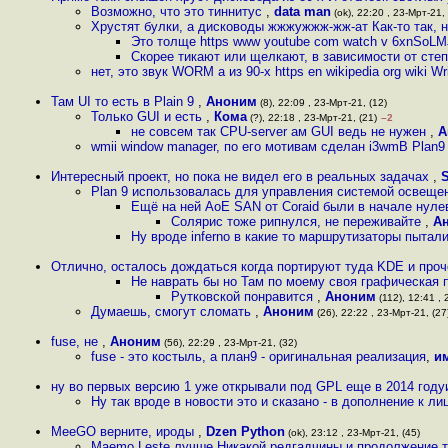
Возможно, что это тиннитус
,
data man
(ok), 22:20 , 23-Мрт-21, 
Хрустят булки, а дисководы жжжужжж-жж-ат Как-то так, н
Это толще https www youtube com watch v 6xnSoLM
Скорее тикают или щелкают, в зависимости от сте
нет, это звук WORM a из 90-х https en wikipedia org wiki 
Там UI то есть в Plain 9
,
Аноним
(8), 22:09 , 23-Мрт-21, (12)
Только GUI и есть
,
Кома
(?), 22:18 , 23-Мрт-21, (21)
–2
не совсем так CPU-server ам GUI ведь не нужен
,
А
wmii window manager, по его мотивам сделан i3wmВ Plan9 
Интересный проект, но пока не видел его в реальных задачах
,
S
Plan 9 использовалась для управления системой освеще
Ещё на ней AoE SAN от Coraid были в начале нулев
Солярис тоже рипнулся, не переживайте
,
А
Ну вроде inferno в какие то маршрутизаторы пытал
Отлично, осталось дождаться когда портируют туда KDE и проч
Не наврать бы но Там по моему своя графическая 
Рутковской понравится
,
Аноним
(112), 12:41 , 
Думаешь, смогут сломать
,
Аноним
(26), 22:22 , 23-Мрт-21, (27
fuse, не
,
Аноним
(56), 22:29 , 23-Мрт-21, (32)
fuse - это костыль, а план9 - оригинальная реализация
,
и
ну во первых версию 1 уже открывали под GPL еще в 2014 году
Ну так вроде в новости это и сказано - в дополнение к ли
MeeGO верните, ироды
,
Dzen Python
(ok), 23:12 , 23-Мрт-21, (45)
Maemo Leste лучше Никакой редгадчины и продолжение то