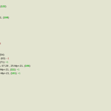
(
122
)
1, (
108
)
3
(54)
 (63)
–1
(71)
+1
, 07:28 , 25-Мрт-21, (
106
)
-Мрт-21, (
111
)
+1
-Мрт-21, (
101
)
+1