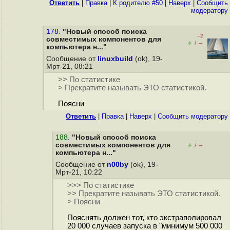
Ответить
|
Правка
|
К родителю #50
|
Наверх
|
Cообщить
модератору
178.
"Новый способ поиска
–2
совместимых компонентов для
+
–
/
компьютера н..."
Сообщение от
linuxbuild
(ok), 19-
Мрт-21, 08:21
>> По статистике
> Прекратите называть ЭТО статистикой.
Поясни
Ответить
|
Правка
|
Наверх
|
Cообщить модератору
188
.
"Новый способ поиска
совместимых компонентов для
+
–
/
компьютера н..."
Сообщение от
n00by
(ok), 19-
Мрт-21, 10:22
>>> По статистике
>> Прекратите называть ЭТО статистикой.
> Поясни
Пояснять должен тот, кто экстраполировал
20 000 случаев запуска в "минимум 500 000