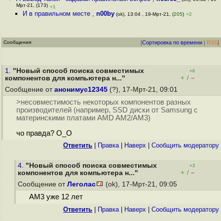
Мрт-21, (173)
+1
И в правильном месте
,
n00by
(ok), 13:04 , 19-Мрт-21, (
205
)
+2
Сообщения
[
Сортировка по времени
|
RSS
]
1.
"Новый способ поиска совместимых
+6
+
–
компонентов для компьютера н..."
/
Сообщение от
анонимус12345
(?), 17-Мрт-21, 09:01
>несовместимость некоторых компонентов разных
производителей (например, SSD диски от Samsung с
материнскими платами AMD AM2/AM3)
чо правда? О_О
Ответить
|
Правка
|
Наверх
|
Cообщить модератору
4.
"Новый способ поиска совместимых
+2
+
–
компонентов для компьютера н..."
/
Сообщение от
Леголас
(ok), 17-Мрт-21, 09:05
AM3 уже 12 лет
Ответить
|
Правка
|
Наверх
|
Cообщить модератору