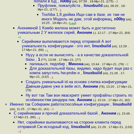
попали в БД
,
n00by
(ok), 07:59 , 19-Мрт-21, (175)
–1
Пруфлинк, пожалуйста
,
linuxbuild
(ok), 08:20 , 19-
Мрт-21, (177)
–1
Toshiba 1,8 дюйма Ищи сам в базе, их там не
много Модель не дам, этой информац
,
n00by
(ok),
10:25 , 19-Мрт-21, (
)
189
Анонимной 1 Комбо железа может быть и достаточно
уникальным 2 У железок серий
,
Аноним
(-), 12:17 , 17-Мрт-21, (64)
+2
Серийники выпиливаются перед отправкой А вот
уникальность конфигурации - это инт
,
linuxbuild
(ok), 12:29 ,
17-Мрт-21, (69)
+1
Нууу а если не вычислять - а в качестве доказательной
базы
,
1
(??), 13:08 , 17-Мрт-21, (77)
палишься, педобир
,
Минона
(ok), 13:44 , 17-Мрт-21, (79)
+2
Для доказательной базы, видимо, надо будет еще раз с
компа запустить hw-probe и
,
linuxbuild
(ok), 21:28 , 17-
Мрт-21, (132)
–1
Создать уникальный id на основе слепка конфигурации
Давным-давно уже в вебе исп
,
Аноним
(78), 13:20 , 17-Мрт-21,
(78)
Ну вот так Там вон яваскрипт умеет профайлы строить по
особенностям рендера пик
,
Аноним
(-), 15:24 , 17-Мрт-21, (92)
Именно так Собираем работоспособные конфигурации
,
linuxbuild
(ok), 11:25 , 17-Мрт-21, (41)
–1
С серийниками и прочей доказательной базой
,
Аноним
(-), 15:48 ,
17-Мрт-21, (96)
–1
Нет, серийники выпиливаются на стороне клиента перед
отправкой См исходный код
,
linuxbuild
(ok), 21:29 , 17-Мрт-21, (133)
–1