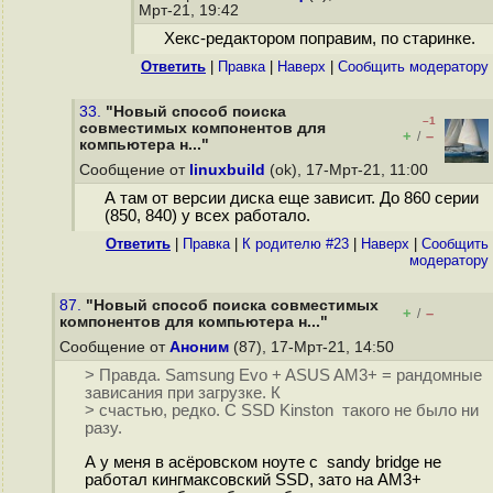
Мрт-21, 19:42
Хекс-редактором поправим, по старинке.
Ответить
|
Правка
|
Наверх
|
Cообщить модератору
33.
"Новый способ поиска
–1
совместимых компонентов для
+
–
/
компьютера н..."
Сообщение от
linuxbuild
(ok), 17-Мрт-21, 11:00
А там от версии диска еще зависит. До 860 серии
(850, 840) у всех работало.
Ответить
|
Правка
|
К родителю #23
|
Наверх
|
Cообщить
модератору
87.
"Новый способ поиска совместимых
+
–
/
компонентов для компьютера н..."
Сообщение от
Аноним
(87), 17-Мрт-21, 14:50
> Правда. Samsung Evo + ASUS AM3+ = рандомные
зависания при загрузке. К
> счастью, редко. С SSD Kinston такого не было ни
разу.
А у меня в асёровском ноуте c sandy bridge не
работал кингмаксовский SSD, зато на AM3+