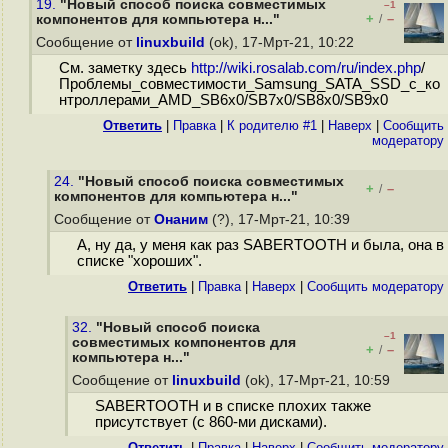
19.
"Новый способ поиска совместимых
–1
+
–
компонентов для компьютера н..."
/
Сообщение от
linuxbuild
(ok), 17-Мрт-21, 10:22
См. заметку здесь
http://wiki.rosalab.com/ru/index.php
/
Проблемы_совместимости_Samsung_SATA_SSD_с_ко
нтроллерами_AMD_SB6x0/SB7x0/SB8x0/SB9x0
Ответить
|
Правка
|
К родителю #1
|
Наверх
|
Cообщить
модератору
24.
"Новый способ поиска совместимых
+
–
/
компонентов для компьютера н..."
Сообщение от
Онаним
(?), 17-Мрт-21, 10:39
А, ну да, у меня как раз SABERTOOTH и была, она в
списке "хороших".
Ответить
|
Правка
|
Наверх
|
Cообщить модератору
32.
"Новый способ поиска
–1
совместимых компонентов для
+
–
/
компьютера н..."
Сообщение от
linuxbuild
(ok), 17-Мрт-21, 10:59
SABERTOOTH и в списке плохих также
присутствует (с 860-ми дисками).
Ответить
|
Правка
|
Наверх
|
Cообщить модератору