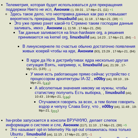
Телеметрия, которая будет использоваться для прекращения
поддержки Никто не исп
,
Аноним
(-), 09:31 , 17-Мрт-21, (11)
+1
Здесь такое дело, что неотправка данных как раз и повышает
вероятность прекращен
,
linuxbuild
(ok), 11:18 , 17-Мрт-21, (38)
+1
Это уже прямо рэкет какой-то Стремно таким господам данные
заливать, имхо
,
Аноним
(-), 11:58 , 17-Мрт-21, (56)
Так данные заливаются на linux-hardware org, а решения
принимаются на kernel org
,
linuxbuild
(ok), 14:23 , 17-Мрт-21, (84)
–1
В линукскернеле по счастью обычно достаточно появления
живых юзерей чтобы на иде
,
Аноним
(93), 15:29 , 17-Мрт-21, (94)
В ядре да Но в дистрибутивах ядра несколько другая
ситуация Взять, например, н
,
linuxbuild
(ok), 21:39 , 17-
Мрт-21, (135)
–1
У меня есть работающее прямо сейчас устройство с
процессором архитектуры IA-32
,
n00by
(ok), 09:10 , 19-
Мрт-21, (
)
183
А абсолютные значения никому не нужны, чтобы
статистику получить Есть выборка,
,
linuxbuild
(ok),
10:43 , 19-Мрт-21, (
)
196
Отучаемся говорить за всех, а тем более говорить
вздор и чепуху Слава Богу, что
,
n00by
(ok), 11:48 , 19-
Мрт-21, (
)
201
hw-probe запускается в консоли ВРУЧНУЮ, делает слепок
информации о системе и сле
,
Аноним
(117), 11:10 , 17-Мрт-21, (36)
+5
Это называет opt-in telemetry На opt-out отважилась пока только
Ubuntu
,
linuxbuild
(ok), 11:15 , 17-Мрт-21, (37)
–1