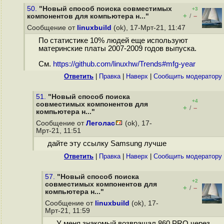
50.
"Новый способ поиска совместимых
+3
+
–
компонентов для компьютера н..."
/
Сообщение от
linuxbuild
(ok), 17-Мрт-21, 11:47
По статистике 10% людей еще используют
материнские платы 2007-2009 годов выпуска.
См.
https://github.com/linuxhw/Trends#mfg-year
Ответить
|
Правка
|
Наверх
|
Cообщить модератору
51.
"Новый способ поиска
+4
совместимых компонентов для
+
–
/
компьютера н..."
Сообщение от
Леголас
(ok), 17-
Мрт-21, 11:51
дайте эту ссылку Samsung лучше
Ответить
|
Правка
|
Наверх
|
Cообщить модератору
57.
"Новый способ поиска
+2
совместимых компонентов для
+
–
/
компьютера н..."
Сообщение от
linuxbuild
(ok), 17-
Мрт-21, 11:59
У меня знакомый возвращал 860 PRO через