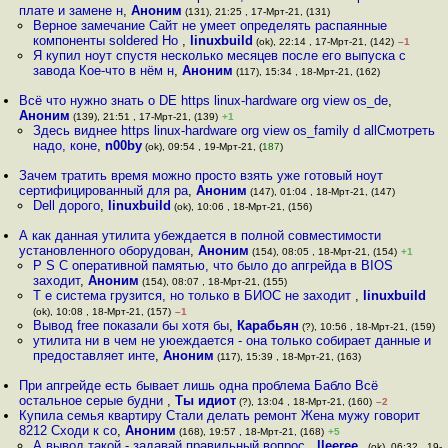
плате и замене н
,
Аноним
(131), 21:25 , 17-Мрт-21, (131)
Верное замечание Сайт не умеет определять распаянные
компоненты soldered Но
,
linuxbuild
(ok), 22:14 , 17-Мрт-21, (142)
–1
Я купил ноут спустя несколько месяцев после его выпуска с
завода Кое-что в нём н
,
Аноним
(117), 15:34 , 18-Мрт-21, (162)
Всё что нужно знать о DE https linux-hardware org view os_de
,
Аноним
(139), 21:51 , 17-Мрт-21, (139)
+1
Здесь виднее https linux-hardware org view os_family d allСмотреть
надо, коне
,
n00by
(ok), 09:54 , 19-Мрт-21, (
187
)
Зачем тратить время можно просто взять уже готовый ноут
сертифицированный для ра
,
Аноним
(147), 01:04 , 18-Мрт-21, (147)
Dell дорого
,
linuxbuild
(ok), 10:06 , 18-Мрт-21, (156)
А как данная утилита убеждается в полной совместимости
установленного оборудован
,
Аноним
(154), 08:05 , 18-Мрт-21, (154)
+1
P S С оперативной памятью, что было до апгрейда в BIOS
заходит
,
Аноним
(154), 08:07 , 18-Мрт-21, (155)
Т е система грузится, но только в БИОС не заходит
,
linuxbuild
(ok), 10:08 , 18-Мрт-21, (157)
–1
Вывод free показали бы хотя бы
,
Карабьян
(?), 10:56 , 18-Мрт-21, (159)
утилита ни в чем не уюеждается - она только собирает данные и
предоставляет инте
,
Аноним
(117), 15:39 , 18-Мрт-21, (163)
При апгрейде есть бывает лишь одна проблема Бабло Всё
остальное серые будни
,
Ты идиот
(?), 13:04 , 18-Мрт-21, (160)
–2
Купила семья квартиру Стали делать ремонт Жена мужу говорит
8212 Сходи к со
,
Аноним
(168), 19:57 , 18-Мрт-21, (168)
+5
А вывод такой - задавай правильный вопрос
,
lleeree_
(ok), 06:32 , 19-