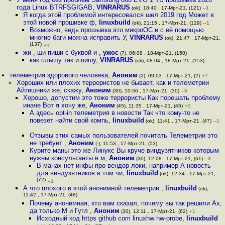
года Linux BTRFSGIGAB
,
VINRARUS
(ok), 18:40 , 17-Мрт-21, (121)
–1
Я когда этой проблемой интересовался шел 2019 год Может в
этой новой прошивке ф
,
linuxbuild
(ok), 21:15 , 17-Мрт-21, (129)
–1
Возможно, ведь прошывка это микроОС и с её помощью
многие баги можна исправить У
,
VINRARUS
(ok), 21:47 , 17-Мрт-21,
(137)
+1
жи , ши пиши с буквой и
,
ужос
(?), 06:08 , 18-Мрт-21, (150)
как слышу так и пишу
,
VINRARUS
(ok), 08:04 , 18-Мрт-21, (153)
телеметрия здорового человека
,
Аноним
(2), 09:03 , 17-Мрт-21, (2)
+7
Хороших или плохих террористов не бывает, как и телеметрии
Айтишники же, скажу
,
Аноним
(30), 10:56 , 17-Мрт-21, (30)
–5
Хорошо, допустим это тоже террористы Как порешать проблему
иначе Вот я хочу же
,
Аноним
(45), 11:35 , 17-Мрт-21, (45)
+2
А здесь opt-in телеметрия в новости Так что кому-то не
повезет найти свой компь
,
linuxbuild
(ok), 11:41 , 17-Мрт-21, (47)
–1
Отзывы этих самых пользователей почитать Телеметрии это
не требует
,
Аноним
(-), 11:53 , 17-Мрт-21, (53)
Курите маны это же Линукс Вы круче виндузятников которым
нужны консультанты в м
,
Аноним
(30), 12:08 , 17-Мрт-21, (61)
–3
В манах нет инфы про вендор-локи, например А новость
для виндузятников в том чи
,
linuxbuild
(ok), 12:34 , 17-Мрт-21,
(72)
–1
А что плохого в этой анонимной телеметрии
,
linuxbuild
(ok),
11:42 , 17-Мрт-21, (48)
Почему анонимная, кто вам сказал, почему вы так решили Ах,
да только M и Гугл
,
Аноним
(30), 12:11 , 17-Мрт-21, (62)
+1
Исходный код https github com linuxhw hw-probe
,
linuxbuild