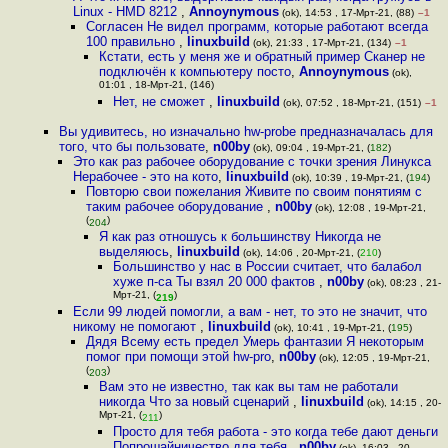
Linux - HMD 8212
,
Annoynymous
(ok), 14:53 , 17-Мрт-21, (88)
–1
Согласен Не видел программ, которые работают всегда
100 правильно
,
linuxbuild
(ok), 21:33 , 17-Мрт-21, (134)
–1
Кстати, есть у меня же и обратный пример Сканер не
подключён к компьютеру посто
,
Annoynymous
(ok),
01:01 , 18-Мрт-21, (146)
Нет, не сможет
,
linuxbuild
(ok), 07:52 , 18-Мрт-21, (151)
–1
Вы удивитесь, но изначально hw-probe предназначалась для
того, что бы пользовате
,
n00by
(ok), 09:04 , 19-Мрт-21, (
182
)
Это как раз рабочее оборудование с точки зрения Линукса
Нерабочее - это на кото
,
linuxbuild
(ok), 10:39 , 19-Мрт-21, (
194
)
Повторю свои пожелания Живите по своим понятиям с
таким рабочее оборудование
,
n00by
(ok), 12:08 , 19-Мрт-21,
(
)
204
Я как раз отношусь к большинству Никогда не
выделяюсь
,
linuxbuild
(ok), 14:06 , 20-Мрт-21, (
210
)
Большинство у нас в России считает, что балабол
хуже п-са Ты взял 20 000 фактов
,
n00by
(ok), 08:23 , 21-
Мрт-21, (
)
219
Если 99 людей помогли, а вам - нет, то это не значит, что
никому не помогают
,
linuxbuild
(ok), 10:41 , 19-Мрт-21, (
195
)
Дядя Всему есть предел Умерь фантазии Я некоторым
помог при помощи этой hw-pro
,
n00by
(ok), 12:05 , 19-Мрт-21,
(
)
203
Вам это не известно, так как вы там не работали
никогда Что за новый сценарий
,
linuxbuild
(ok), 14:15 , 20-
Мрт-21, (
)
211
Просто для тебя работа - это когда тебе дают деньги
Попрошайничество для тебя
,
n00by
(ok), 16:03 , 20-