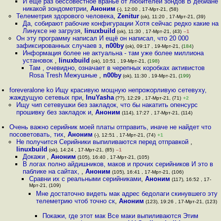
И еще раз бессовестное вранье от любителей зондов В дебиане
никакой зондометрии
,
Аноним
(-), 12:00 , 17-Мрт-21, (58)
Телеметрия здорового человека
,
Zenitur
(ok), 11:20 , 17-Мрт-21, (39)
Да, собирают рабочие конфигурации Хотя сейчас редко какие на
Линуксе не загрузя
,
linuxbuild
(ok), 11:30 , 17-Мрт-21, (43)
–1
Он эту программу написал И ещё он написал, что 20 000
зафиксированных случаев з
,
n00by
(ok), 09:17 , 19-Мрт-21, (
184
)
Информация более не актуальна - там уже более миллиона
установок
,
linuxbuild
(ok), 10:51 , 19-Мрт-21, (
198
)
Там , очевидно, означает в черепных коробках активистов
Rosa Tresh Межушные
,
n00by
(ok), 11:30 , 19-Мрт-21, (
199
)
foreveralone ko Ищу красивую мощную непрожорливую сетевуху,
жаждущую сетевых при
,
InuYasha
(??), 12:29 , 17-Мрт-21, (71)
+2
Ищу чип сетевушки без закладок, что бы накатить опенсурс
прошивку без закладок и
,
Аноним
(114), 17:27 , 17-Мрт-21, (114)
Очень важно серийник моей платы отправить, иначе не найдет что
посоветовать, тих
,
Аноним
(-), 12:51 , 17-Мрт-21, (74)
+1
Не получится Серийники выпиливаются перед отправкой
,
linuxbuild
(ok), 14:24 , 17-Мрт-21, (85)
–1
Докажи
,
Аноним
(105), 16:40 , 17-Мрт-21, (105)
В логах полно айдишников, маков и прочих серийников И это в
паблике на сайтах,
,
Аноним
(105), 16:41 , 17-Мрт-21, (106)
Сравни их с реальными серийниками
,
Аноним
(117), 16:52 , 17-
Мрт-21, (109)
Мне достаточно видеть мак адрес бедолаги скинувшего эту
телеметрию чтоб точно ск
,
Аноним
(123), 19:26 , 17-Мрт-21, (123)
Покажи, где этот мак Все маки выпиливаются Этим