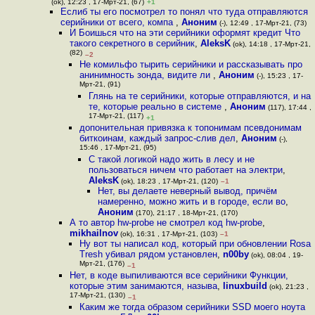
(ok), 12:23 , 17-Мрт-21, (67)
+1
Еслиб ты его посмотрел то понял что туда отправляются
серийники от всего, компа
,
Аноним
(-), 12:49 , 17-Мрт-21, (73)
И Боишься что на эти серийники оформят кредит Что
такого секретного в серийник
,
AleksK
(ok), 14:18 , 17-Мрт-21,
(82)
–2
Не комильфо тырить серийники и рассказывать про
анинимность зонда, видите ли
,
Аноним
(-), 15:23 , 17-
Мрт-21, (91)
Глянь на те серийники, которые отправляются, и на
те, которые реально в системе
,
Аноним
(117), 17:44 ,
17-Мрт-21, (117)
+1
допонительная привязка к топонимам псевдонимам
биткоинам, каждый запрос-слив дел
,
Аноним
(-),
15:46 , 17-Мрт-21, (95)
С такой логикой надо жить в лесу и не
пользоваться ничем что работает на электри
,
AleksK
(ok), 18:23 , 17-Мрт-21, (120)
–1
Нет, вы делаете неверный вывод, причём
намеренно, можно жить и в городе, если во
,
Аноним
(170), 21:17 , 18-Мрт-21, (170)
А то автор hw-probe не смотрел код hw-probe
,
mikhailnov
(ok), 16:31 , 17-Мрт-21, (103)
–1
Ну вот ты написал код, который при обновлении Rosa
Tresh убивал рядом установлен
,
n00by
(ok), 08:04 , 19-
Мрт-21, (176)
–1
Нет, в коде выпиливаются все серийники Функции,
которые этим занимаются, называ
,
linuxbuild
(ok), 21:23 ,
17-Мрт-21, (130)
–1
Каким же тогда образом серийники SSD моего ноута