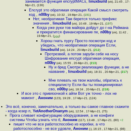
занимается функция encryptMACs
,
linuxbuild
(ok), 21:45 , 17-
Мрт-21, (136)
Encrypt это обратимая операция Какой смысл смотреть
код
,
n00by
(ok), 10:32 , 19-Мрт-21, (
191
)
Нет, необратимая Там берется только префикс
значения
,
linuxbuild
(ok), 10:48 , 19-Мрт-21, (
197
)
Когда уже руки тов майора дойдут до г-на Реймана
и прекратится финансирование пе
,
n00by
(ok), 11:42 ,
19-Мрт-21, (
)
200
Хорош гнать пургу Просто посмотри код и
убедись, что необратимая операция Если
,
linuxbuild
(ok), 14:24 , 20-Мрт-21, (
212
)
Протрезвей, а потом заруби себе на носу
Шифрование encrypt обратимая операция
,
n00by
(ok), 15:55 , 20-Мрт-21, (
213
)
Ну и бред Смотри реализацию функции, а не
название
,
linuxbuild
(ok), 18:31 , 20-Мрт-21, (
217
)
Мне плевать на твои жалобы, обратись к
специалисту Если бы ты позиционировал
сво
,
n00by
(ok), 18:34 , 20-Мрт-21, (
218
)
И все это с привязочкой к айпи Вот уж точно - лох не
мамонт
,
Аноним
(123), 19:28 , 17-Мрт-21, (124)
Это всё, конечно, замечательно, а только вы самое главное скажите
- когда юзер п
,
YetAnotherOnanym
(ok), 12:54 , 17-Мрт-21, (75)
Прога сливает конфигурацию оборудования, а не конфиги
системы Чтобы узнать что б
,
Аноним
(117), 13:48 , 17-Мрт-21, (80)
+2
пишет что не все работоспособно из коробки, а что
работоспособно - не все удовле
,
Аноним
(-), 16:15 , 17-Мрт-21, (98)