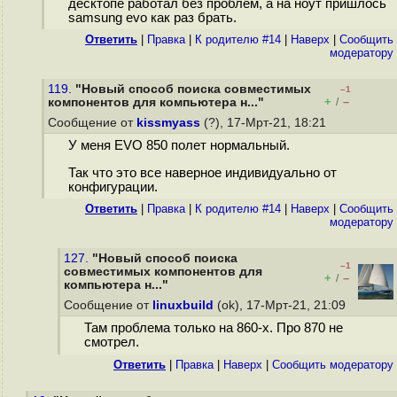
десктопе работал без проблем, а на ноут пришлось
samsung evo как раз брать.
Ответить
|
Правка
|
К родителю #14
|
Наверх
|
Cообщить
модератору
119.
"Новый способ поиска совместимых
–1
+
–
компонентов для компьютера н..."
/
Сообщение от
kissmyass
(?), 17-Мрт-21, 18:21
У меня EVO 850 полет нормальный.
Так что это все наверное индивидуально от
конфигурации.
Ответить
|
Правка
|
К родителю #14
|
Наверх
|
Cообщить
модератору
127.
"Новый способ поиска
–1
совместимых компонентов для
+
–
/
компьютера н..."
Сообщение от
linuxbuild
(ok), 17-Мрт-21, 21:09
Там проблема только на 860-х. Про 870 не
смотрел.
Ответить
|
Правка
|
Наверх
|
Cообщить модератору