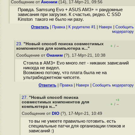
Сообщение от
Аноним
(14), 17-Мрт-21, 09:56
Правда. Samsung Evo + ASUS AM3+ = рандомные
зависания при загрузке. К счастью, редко. С SSD
Kinston такого не было ни разу.
Ответить
|
Правка
|
К родителю #1
|
Наверх
|
Cообщить
модератору
23.
"Новый способ поиска совместимых
+
–
/
компонентов для компьютера н..."
Сообщение от
Онаним
(?), 17-Мрт-21, 10:38
Стояла в AM3+ Evo много лет - никаких зависаний
никогда не видел.
Возможно потому, что плата была не на
ультрабюджетном чипсете.
Ответить
|
Правка
|
Наверх
|
Cообщить модератору
27.
"Новый способ поиска
+3
совместимых компонентов для
+
–
/
компьютера н..."
Сообщение от
DIO
(?), 17-Мрт-21, 10:49
то вы не умеете правильно готовить. есть
специальные патчи для организации глюков и
зависаний :)