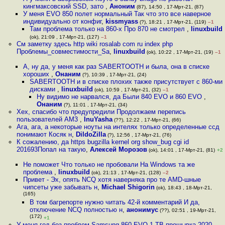
кингмаксовский SSD, зато
,
Аноним
(87), 14:50 , 17-Мрт-21, (87)
У меня EVO 850 полет нормальный Так что это все наверное
индивидуально от конфиг
,
kissmyass
(?), 18:21 , 17-Мрт-21, (119)
–1
Там проблема только на 860-х Про 870 не смотрел
,
linuxbuild
(ok), 21:09 , 17-Мрт-21, (127)
–1
См заметку здесь http wiki rosalab com ru index php
Проблемы_совместимости_Sa
,
linuxbuild
(ok), 10:22 , 17-Мрт-21, (19)
–1
А, ну да, у меня как раз SABERTOOTH и была, она в списке
хороших
,
Онаним
(?), 10:39 , 17-Мрт-21, (24)
SABERTOOTH и в списке плохих также присутствует с 860-ми
дисками
,
linuxbuild
(ok), 10:59 , 17-Мрт-21, (32)
–1
Ну видимо не нарвался, да Были 840 EVO и 860 EVO
,
Онаним
(?), 11:01 , 17-Мрт-21, (34)
Хех, спасибо что предупредили Продолжаем перепись
пользователей АМ3
,
InuYasha
(??), 12:22 , 17-Мрт-21, (66)
Ага, ага, а некоторые ноуты на интелях только определенные ссд
понимают Косяк н
,
DildoZilla
(?), 12:56 , 17-Мрт-21, (76)
К сожалению, да https bugzilla kernel org show_bug cgi id
201693Попал на такую
,
Алексей Морозов
(ok), 14:01 , 17-Мрт-21, (81)
+2
Не поможет Что только не пробовали На Windows та же
проблема
,
linuxbuild
(ok), 21:13 , 17-Мрт-21, (128)
–2
Привет - Эх, опять NCQ хотя наверняка про те AMD-шные
чипсеты уже забывать н
,
Michael Shigorin
(ok), 18:43 , 18-Мрт-21,
(165)
В том багрепорте нужно читать 42-й комментарий И да,
отключение NCQ полностью н
,
анонимус
(??), 02:51 , 19-Мрт-21,
(172)
+1
У меня год без проблем Samsung 860 EVO 1 TB прошывка 2020