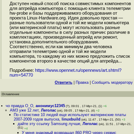
Доступен новый способ поиска совместимых компонентов
для апгрейда компьютера с помощью клиента телеметрии
hw-probe и базы поддерживаемого оборудования от
проекта Linux-Hardware.org. Идея довольно простая —
разные пользователи одной и той же модели компьютера
(или материнской платы) могут использовать разные
отдельные компоненты в силу разных причин: различие в
комплектациях, произведенный апгрейд или ремонт,
установка дополнительного оборудования.
Соответственно, если как минимум два человека
отправили телеметрию одной и той же модели
компьютера, то каждому из них можно предложить список
компонентов второго в качестве опций для апгрейда...
Подробнее:
https://www.opennet.ru/opennews/art.shtml?
num=54770
Ответить
|
Правка
|
Cообщить модератору
Оглавление
чо правда О_О
,
анонимус12345
(?), 09:01 , 17-Мрт-21, (1)
+6
AM3 уже 12 лет
,
Леголас
(ok), 09:05 , 17-Мрт-21, (4)
+2
По статистике 10 людей еще используют материнские платы
2007-2009 годов выпуска
,
linuxbuild
(ok), 11:47 , 17-Мрт-21, (50)
+3
дайте эту ссылку Samsung лучше
,
Леголас
(ok), 11:51 , 17-Мрт-21,
(51)
+4
У меня знакомый возвращал 860 PRO через сервис