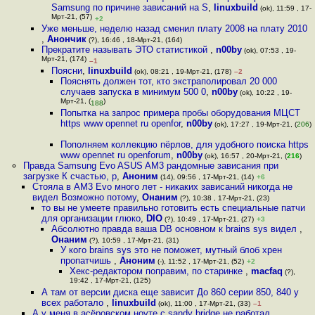
Samsung по причине зависаний на S
,
linuxbuild
(ok), 11:59 , 17-
Мрт-21, (57)
+2
Уже меньше, неделю назад сменил плату 2008 на плату 2010
,
Анончик
(?), 16:46 , 18-Мрт-21, (164)
Прекратите называть ЭТО статистикой
,
n00by
(ok), 07:53 , 19-
Мрт-21, (174)
–1
Поясни
,
linuxbuild
(ok), 08:21 , 19-Мрт-21, (178)
–2
Пояснять должен тот, кто экстраполировал 20 000
случаев запуска в минимум 500 0
,
n00by
(ok), 10:22 , 19-
Мрт-21, (
)
188
Попытка на запрос примера пробы оборудования МЦСТ
https www opennet ru openfor
,
n00by
(ok), 17:27 , 19-Мрт-21, (
206
)
Пополняем коллекцию пёрлов, для удобного поиска https
www opennet ru openforum
,
n00by
(ok), 16:57 , 20-Мрт-21, (
216
)
Правда Samsung Evo ASUS AM3 рандомные зависания при
загрузке К счастью, р
,
Аноним
(14), 09:56 , 17-Мрт-21, (14)
+6
Стояла в AM3 Evo много лет - никаких зависаний никогда не
видел Возможно потому
,
Онаним
(?), 10:38 , 17-Мрт-21, (23)
то вы не умеете правильно готовить есть специальные патчи
для организации глюко
,
DIO
(?), 10:49 , 17-Мрт-21, (27)
+3
Абсолютно правда ваша DВ основном к brains sys видел
,
Онаним
(?), 10:59 , 17-Мрт-21, (31)
У кого brains sys это не поможет, мутный блоб хрен
пропатчишь
,
Аноним
(-), 11:52 , 17-Мрт-21, (52)
+2
Хекс-редактором поправим, по старинке
,
macfaq
(?),
19:42 , 17-Мрт-21, (125)
А там от версии диска еще зависит До 860 серии 850, 840 у
всех работало
,
linuxbuild
(ok), 11:00 , 17-Мрт-21, (33)
–1
А у меня в асёровском ноуте c sandy bridge не работал