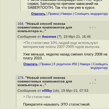
сервис Samsung по причине зависаний на
SABERTOOTH. Так что они уже в курсе.
Ответить
|
Правка
|
Наверх
|
Cообщить модератору
164.
"Новый способ поиска
совместимых компонентов для
+
–
/
компьютера н..."
Сообщение от
Анончик
(?), 18-Мрт-21, 16:46
>По статистике 10% людей еще используют
материнские платы 2007-2009 годов выпуска.
Уже меньше, неделю назад сменил плату 2008 на
плату 2010.
Ответить
|
Правка
|
К родителю #50
|
Наверх
|
Cообщить
модератору
174.
"Новый способ поиска
–1
совместимых компонентов для
+
–
/
компьютера н..."
Сообщение от
n00by
(ok), 19-Мрт-21, 07:53
> По статистике
Прекратите называть ЭТО статистикой.