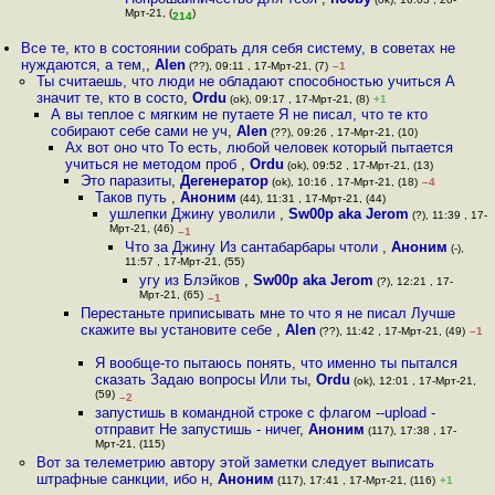
Мрт-21, (
)
214
Все те, кто в состоянии собрать для себя систему, в советах не
нуждаются, а тем,
,
Alen
(??), 09:11 , 17-Мрт-21, (7)
–1
Ты считаешь, что люди не обладают способностью учиться А
значит те, кто в состо
,
Ordu
(ok), 09:17 , 17-Мрт-21, (8)
+1
А вы теплое с мягким не путаете Я не писал, что те кто
собирают себе сами не уч
,
Alen
(??), 09:26 , 17-Мрт-21, (10)
Ах вот оно что То есть, любой человек который пытается
учиться не методом проб
,
Ordu
(ok), 09:52 , 17-Мрт-21, (13)
Это паразиты
,
Дегенератор
(ok), 10:16 , 17-Мрт-21, (18)
–4
Таков путь
,
Аноним
(44), 11:31 , 17-Мрт-21, (44)
ушлепки Джину уволили
,
Sw00p aka Jerom
(?), 11:39 , 17-
Мрт-21, (46)
–1
Что за Джину Из сантабарбары чтоли
,
Аноним
(-),
11:57 , 17-Мрт-21, (55)
угу из Блэйков
,
Sw00p aka Jerom
(?), 12:21 , 17-
Мрт-21, (65)
–1
Перестаньте приписывать мне то что я не писал Лучше
скажите вы установите себе
,
Alen
(??), 11:42 , 17-Мрт-21, (49)
–1
Я вообще-то пытаюсь понять, что именно ты пытался
сказать Задаю вопросы Или ты
,
Ordu
(ok), 12:01 , 17-Мрт-21,
(59)
–2
запустишь в командной строке с флагом --upload -
отправит Не запустишь - ничег
,
Аноним
(117), 17:38 , 17-
Мрт-21, (115)
Вот за телеметрию автору этой заметки следует выписать
штрафные санкции, ибо н
,
Аноним
(117), 17:41 , 17-Мрт-21, (116)
+1