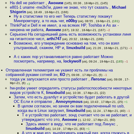
На dell не работает
,
Аноним
(145), 00:36 , 18-Мрт-21, (145)
e801-1 uname -me2kГм, даже не знаю, что тут сказать
,
Michael
Shigorin
(ok), 18:49 , 18-Мрт-21, (166)
Ну в статистике то его нет Теперь статистику покажут
Минпромторгу, а то ишь чег
,
n00by
(ok), 08:55 , 19-Мрт-21, (
181
)
ThinkPad и Dell я не имел, а на всяких HP, Toshiba и As ax -
нихрена не работа
,
Аноним
(167), 19:32 , 18-Мрт-21, (167)
–2
Серьезно На сегодняшний день есть возможность установки линя
на гигантское числ
,
arthi747
(ok), 20:32 , 18-Мрт-21, (169)
Возможно, его утверждение основано на том, что он взял
ультрановый, скажем, HP и
,
linuxbuild
(ok), 21:26 , 18-Мрт-21, (171)
–1
А с каких пор устанавливается равно работает Можно
посмотреть, например, на
,
lockywolf
(ok), 09:24 , 19-Мрт-21, (
185
)
–1
Отправленная телеметрия не укажет есть ли проблемы на
собранной руками сотней эн
,
КО
(?), 09:06 , 17-Мрт-21, (5)
–1
тогда уж запускается или просто работает
,
Леголас
(ok), 09:08 , 17-
Мрт-21, (6)
+3
hw-probe умеет определять статусы работоспособности некоторых
видов устройств К
,
linuxbuild
(ok), 10:36 , 17-Мрт-21, (22)
Затем, что есть дуалбут и устройство будет работать в другой
ОС Если я отправлю
,
Annoynymous
(ok), 10:43 , 17-Мрт-21, (25)
+1
В целом согласен, но зачем он вам подключенный по usb,
когда вы в Linux загрузил
,
linuxbuild
(ok), 11:24 , 17-Мрт-21, (40)
–1
Т е устройство работает, зонд считает что он не работает, и
утверждаетс что это
,
Аноним
(-), 12:02 , 17-Мрт-21, (60)
Здесь имеют в виду, что не работает под Линукс
,
linuxbuild
(ok), 14:19 , 17-Мрт-21, (83)
+1
А что ж мне его, выдёргивать каждый раз, когда гружусь в