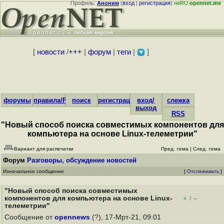
Профиль:
Аноним
(
вход
|
регистрация
)
неRU
opennet.me
[
новости
/
+++
|
форум
|
теги
|
]
форумы
правила/FAQ
поиск
регистрация
вход/
слежка
выход
RSS
"Новый способ поиска совместимых компонентов для
компьютера на основе Linux-телеметрии"
Вариант для распечатки
Пред. тема
|
След. тема
Форум
Разговоры, обсуждение новостей
Изначальное сообщение
[
Отслеживать
]
"Новый способ поиска совместимых
компонентов для компьютера на основе Linux-
+
–
/
телеметрии"
Сообщение от
opennews
(?), 17-Мрт-21, 09:01