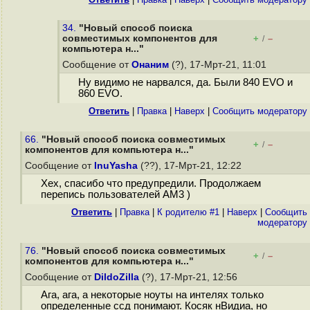
34.
"Новый способ поиска
совместимых компонентов для
+
–
/
компьютера н..."
Сообщение от
Онаним
(?), 17-Мрт-21, 11:01
Ну видимо не нарвался, да. Были 840 EVO и
860 EVO.
Ответить
|
Правка
|
Наверх
|
Cообщить модератору
66.
"Новый способ поиска совместимых
+
–
/
компонентов для компьютера н..."
Сообщение от
InuYasha
(??), 17-Мрт-21, 12:22
Хех, спасибо что предупредили. Продолжаем
перепись пользователей АМ3 )
Ответить
|
Правка
|
К родителю #1
|
Наверх
|
Cообщить
модератору
76.
"Новый способ поиска совместимых
+
–
/
компонентов для компьютера н..."
Сообщение от
DildoZilla
(?), 17-Мрт-21, 12:56
Ага, ага, а некоторые ноуты на интелях только
определенные ссд понимают. Косяк нВидиа, но