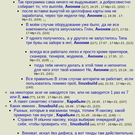
Так программа сама ничего не выдумывает, а добросовестно
собирает то, что выплёв
,
Аноним
(117), 16:25 , 17-Мрт-21, (102)
+1
после вставки вынутой из целлофана карты она не
заработала, через три недели пер
,
Аноним
(-), 16:36 , 17-
Мрт-21, (104)
+1
В моём случае оборудование уже было, да не все
компоненты ноута запускались Глян
,
Аноним
(117), 17:02 ,
17-Мрт-21, (110)
У одного получилось, а у другого не запустилось Типа
три бувы на заборе в инт
,
Аноним
(117), 17:07 , 17-Мрт-21, (112)
всегда все работало легко и просто кроме принтеров,
сканеров, тюнеров, модемов,
,
Аноним
(-), 17:55 , 17-
Мрт-21, (118)
+1
тогда тебе нечего делать в этой теме и непонятно
для чего этот твой коммент Не
,
Аноним
(117), 15:19 , 18-
Мрт-21, (161)
Все правильно В этом случае алгоритм не работает, если
пользователь помимо проб
,
linuxbuild
(ok), 21:53 , 17-Мрт-21,
(140)
на некоторах acer не заводится тач, или не заводится 1 раз из 7
или 8
,
aaa
(??), 14:55 , 17-Мрт-21, (89)
А пакет синаптикс ставили
,
Карабьян
(?), 16:45 , 17-Мрт-21, (107)
Каких именно
,
linuxbuild
(ok), 18:49 , 17-Мрт-21, (122)
Разных, которые в магазинах тенда, тплинк Я нахожу, какой
примерно там внутри
,
Карабьян
(?), 01:45 , 18-Мрт-21, (148)
+1
Странно Я обычно нахожу, когда выбираю очередной для
себя, чтобы проверить что
,
linuxbuild
(ok), 07:57 , 18-Мрт-21, (152)
Виноват, искал без дефиса, а вот тенды там действительно