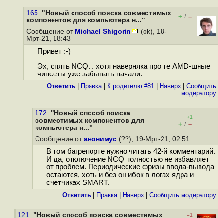
165.
"Новый способ поиска совместимых
+
–
/
компонентов для компьютера н..."
Сообщение от
Michael Shigorin
(ok), 18-
Мрт-21, 18:43
Привет :-)
Эх, опять NCQ... хотя наверняка про те AMD-шные
чипсеты уже забывать начали.
Ответить
|
Правка
|
К родителю #81
|
Наверх
|
Cообщить
модератору
172.
"Новый способ поиска
+1
совместимых компонентов для
+
–
/
компьютера н..."
Сообщение от
анонимус
(??), 19-Мрт-21, 02:51
В том багрепорте нужно читать 42-й комментарий.
И да, отключение NCQ полностью не избавляет
от проблем. Периодические фризы ввода-вывода
остаются, хоть и без ошибок в логах ядра и
счетчиках SMART.
Ответить
|
Правка
|
Наверх
|
Cообщить модератору
121.
"Новый способ поиска совместимых
–1