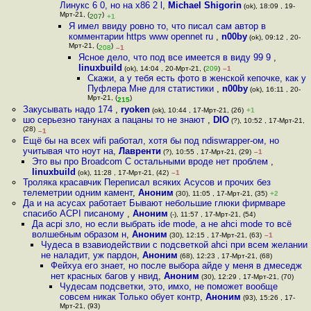
Линукс 6 0, но на x86 2 l
,
Michael Shigorin
(ok), 18:09 , 19-
Мрт-21, (
)
207
+1
Я имел ввиду ровно то, что писал сам автор в
комментарии https www opennet ru
,
n00by
(ok), 09:12 , 20-
Мрт-21, (
)
208
–1
Ясное дело, что под все имеется в виду 99 9
,
linuxbuild
(ok), 14:04 , 20-Мрт-21, (
209
)
–1
Скажи, а у тебя есть фото в женской кепочке, как у
Пуфлера Мне для статистики
,
n00by
(ok), 16:11 , 20-
Мрт-21, (
)
215
Закусывать надо 174
,
ryoken
(ok), 10:44 , 17-Мрт-21, (26)
+1
шо серьезно танунах а пацаны то не знают
,
DIO
(?), 10:52 , 17-Мрт-21,
(28)
–1
Ещё бы на всех wifi работал, хотя бы под ndiswrapper-ом, но
учитывая что ноут на
,
Лавренти
(?), 10:55 , 17-Мрт-21, (29)
–1
Это вы про Broadcom С остальными вроде нет проблем
,
linuxbuild
(ok), 11:28 , 17-Мрт-21, (42)
–1
Троляка красавчик Переписал всяких Асусов и прочих без
телеметрии одним камент
,
Аноним
(30), 11:05 , 17-Мрт-21, (35)
+2
Да и на асусах работает Бывают небольшие глюки фирмваре
спасибо ACPI писаному
,
Аноним
(-), 11:57 , 17-Мрт-21, (54)
Да acpi зло, но если выбрать ide mode, а не ahci mode то всё
волшебным образом н
,
Аноним
(30), 12:15 , 17-Мрт-21, (63)
–1
Чудеса в взавиодействии с подсветкой ahci при всем желании
не наладит, уж пардон
,
Аноним
(68), 12:23 , 17-Мрт-21, (68)
Фейхуа его знает, но после выбора айде у меня в дмеседж
нет красных багов у нвид
,
Аноним
(30), 12:29 , 17-Мрт-21, (70)
Чудесам подсветки, это, имхо, не поможет вообще
совсем никак Только обует контр
,
Аноним
(93), 15:26 , 17-
Мрт-21, (93)