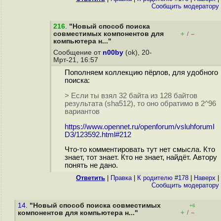
Cообщить модератору
216
.
"Новый способ поиска
совместимых компонентов для
+
–
/
компьютера н..."
Сообщение от
n00by
(ok), 20-
Мрт-21, 16:57
Пополняем коллекцию пёрлов, для удобного
поиска:
> Если ты взял 32 байта из 128 байтов
результата (sha512), то оно обратимо в 2^96
вариантов
https://www.opennet.ru/openforum/vsluhforumI
D3/123592.html#212
Что-то комментировать тут нет смысла. Кто
знает, тот знает. Кто не знает, найдёт. Автору
понять не дано.
Ответить
|
Правка
|
К родителю #178
|
Наверх
|
Cообщить модератору
14.
"Новый способ поиска совместимых
+6
+
–
компонентов для компьютера н..."
/