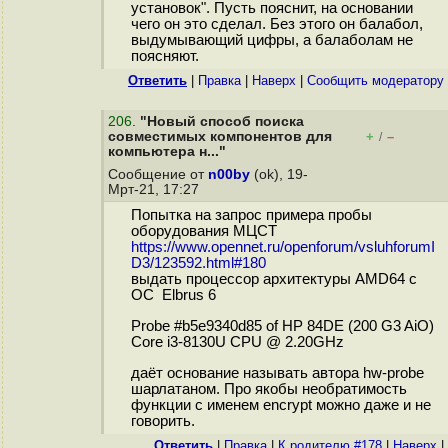
установок". Пусть пояснит, на основании
чего он это сделал. Без этого он балабол,
выдумывающий цифры, а балаболам не
поясняют.
Ответить
|
Правка
|
Наверх
|
Cообщить модератору
206
.
"Новый способ поиска
совместимых компонентов для
+
–
/
компьютера н..."
Сообщение от
n00by
(ok), 19-
Мрт-21, 17:27
Попытка на запрос примера пробы
оборудования МЦСТ
https://www.opennet.ru/openforum/vsluhforumI
D3/123592.html#180
выдать процессор архитектуры AMD64 с
ОС Elbrus 6
Probe #b5e9340d85 of HP 84DE (200 G3 AiO)
Core i3-8130U CPU @ 2.20GHz
даёт основание называть автора hw-probe
шарлатаном. Про якобы необратимость
функции с именем encrypt можно даже и не
говорить.
Ответить
|
Правка
|
К родителю #178
|
Наверх
|