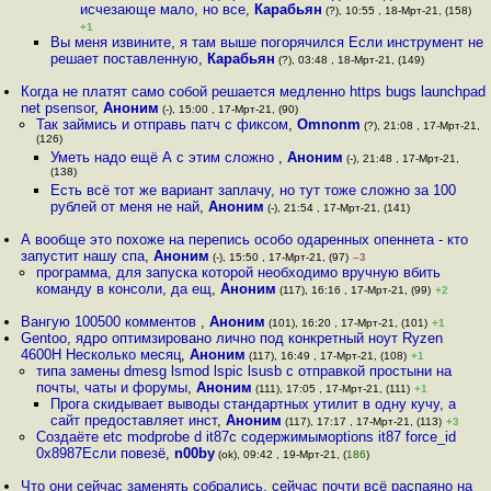
исчезающе мало, но все
,
Карабьян
(?), 10:55 , 18-Мрт-21, (158)
+1
Вы меня извините, я там выше погорячился Если инструмент не
решает поставленную
,
Карабьян
(?), 03:48 , 18-Мрт-21, (149)
Когда не платят само собой решается медленно https bugs launchpad
net psensor
,
Аноним
(-), 15:00 , 17-Мрт-21, (90)
Так займись и отправь патч с фиксом
,
Omnonm
(?), 21:08 , 17-Мрт-21,
(126)
Уметь надо ещё А с этим сложно
,
Аноним
(-), 21:48 , 17-Мрт-21,
(138)
Есть всё тот же вариант заплачу, но тут тоже сложно за 100
рублей от меня не най
,
Аноним
(-), 21:54 , 17-Мрт-21, (141)
А вообще это похоже на перепись особо одаренных опеннета - кто
запустит нашу спа
,
Аноним
(-), 15:50 , 17-Мрт-21, (97)
–3
программа, для запуска которой необходимо вручную вбить
команду в консоли, да ещ
,
Аноним
(117), 16:16 , 17-Мрт-21, (99)
+2
Вангую 100500 комментов
,
Аноним
(101), 16:20 , 17-Мрт-21, (101)
+1
Gentoo, ядро оптимзировано лично под конкретный ноут Ryzen
4600H Несколько месяц
,
Аноним
(117), 16:49 , 17-Мрт-21, (108)
+1
типа замены dmesg lsmod lspic lsusb с отправкой простыни на
почты, чаты и форумы
,
Аноним
(111), 17:05 , 17-Мрт-21, (111)
+1
Прога скидывает выводы стандартных утилит в одну кучу, а
сайт предоставляет инст
,
Аноним
(117), 17:17 , 17-Мрт-21, (113)
+3
Создаёте etc modprobe d it87с содержимымoptions it87 force_id
0x8987Если повезё
,
n00by
(ok), 09:42 , 19-Мрт-21, (
186
)
Что они сейчас заменять собрались, сейчас почти всё распаяно на