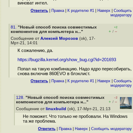
виноват интел.
Ответить
|
Правка
|
К родителю #1
|
Наверх
|
Cообщить
модератору
81.
"Новый способ поиска совместимых
+2
+
–
компонентов для компьютера н..."
/
Сообщение от
Алексей Морозов
(ok), 17-
Мрт-21, 14:01
К сожалению, да.
https://bugzilla.kernel.org/show_bug.cgi?id=201693
Попал на такую комбинацию. Надо ядро пересобирать,
снова включив 860EVO в блэклист.
Ответить
|
Правка
|
К родителю #1
|
Наверх
|
Cообщить
модератору
128.
"Новый способ поиска совместимых
–2
+
–
компонентов для компьютера н..."
/
Сообщение от
linuxbuild
(ok), 17-Мрт-21, 21:13
Не поможет. Что только не пробовали. На Windows
та же проблема.
Ответить
|
Правка
|
Наверх
|
Cообщить модератору