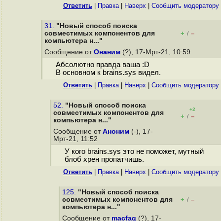
Ответить
|
Правка
|
Наверх
|
Cообщить модератору
31.
"Новый способ поиска
совместимых компонентов для
+
–
/
компьютера н..."
Сообщение от
Онаним
(?), 17-Мрт-21, 10:59
Абсолютно правда ваша :D
В основном к brains.sys видел.
Ответить
|
Правка
|
Наверх
|
Cообщить модератору
52.
"Новый способ поиска
+2
совместимых компонентов для
+
–
/
компьютера н..."
Сообщение от
Аноним
(-), 17-
Мрт-21, 11:52
У кого brains.sys это не поможет, мутный
блоб хрен пропатчишь.
Ответить
|
Правка
|
Наверх
|
Cообщить модератору
125.
"Новый способ поиска
совместимых компонентов для
+
–
/
компьютера н..."
Сообщение от
macfaq
(?), 17-