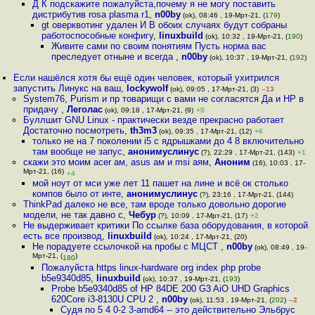
Д К подскажите пожалуйста,почему я не могу поставить
дистрибутив rosa plasma r1
,
n00by
(ok), 08:46 , 19-Мрт-21, (
179
)
gt оверквотинг удален И В обоих случаях будут собраны
работоспособные конфигу
,
linuxbuild
(ok), 10:32 , 19-Мрт-21, (
190
)
Живите сами по своим понятиям Пусть норма вас
преследует отныне и всегда
,
n00by
(ok), 10:37 , 19-Мрт-21, (
192
)
Если нашёлся хотя бы ещё один человек, который ухитрился
запустить Линукс на ваш
,
lockywolf
(ok), 09:05 , 17-Мрт-21, (3)
–13
System76, Purism и пр товарищи с вами не согласятся Да и HP в
придачу
,
Леголас
(ok), 09:18 , 17-Мрт-21, (9)
+5
Буллшит GNU Linux - практически везде прекрасно работает
Достаточно посмотреть
,
th3m3
(ok), 09:35 , 17-Мрт-21, (12)
+6
только не на 7 поколении i5 с ядрышками до 4 8 включительно
там вообще не запус
,
анонимуслинус
(?), 22:29 , 17-Мрт-21, (143)
+1
скажи это моим acer ам, asus ам и msi аям
,
Аноним
(16), 10:03 , 17-
Мрт-21, (16)
+4
мой ноут от мси уже лет 11 пашет на лине и всё ок столько
компов было от инте
,
анонимуслинус
(?), 23:16 , 17-Мрт-21, (144)
ThinkPad далеко не все, там вроде только довольно дорогие
модели, не так давно с
,
Чебур
(?), 10:09 , 17-Мрт-21, (17)
+2
Не выдерживает критики По ссылке база оборудования, в которой
есть все производ
,
linuxbuild
(ok), 10:24 , 17-Мрт-21, (20)
Не порадуете ссылочкой на пробы с МЦСТ
,
n00by
(ok), 08:49 , 19-
Мрт-21, (
)
180
Пожалуйста https linux-hardware org index php probe
b5e9340d85
,
linuxbuild
(ok), 10:37 , 19-Мрт-21, (
193
)
Probe b5e9340d85 of HP 84DE 200 G3 AiO UHD Graphics
620Core i3-8130U CPU 2
,
n00by
(ok), 11:53 , 19-Мрт-21, (
202
)
–2
Судя по 5 4 0-2 3-amd64 -- это действительно Эльбрус