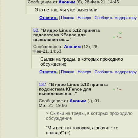
Сообщение от
Аноним
(6), 28-Фев-21, 14:45
Это не так, мы уже выяснили.
Ответить
|
Правка
|
Наверх
|
Cообщить модератору
50.
"В ядро Linux 5.12 принята
+2
подсистема KFence для
+
–
/
выявления ош..."
Сообщение от
Аноним
(12), 28-
Фев-21, 14:53
Сылки на треды, в которых проходило
обсуждение
Ответить
|
Правка
|
Наверх
|
Cообщить модератору
137.
"В ядро Linux 5.12 принята
подсистема KFence для
+
–
/
выявления ош..."
Сообщение от
Аноним
(-), 01-
Мрт-21, 19:56
> Сылки на треды, в которых проходило
обсуждение
"Мы все так говорим, а значит это
правда!" (с)