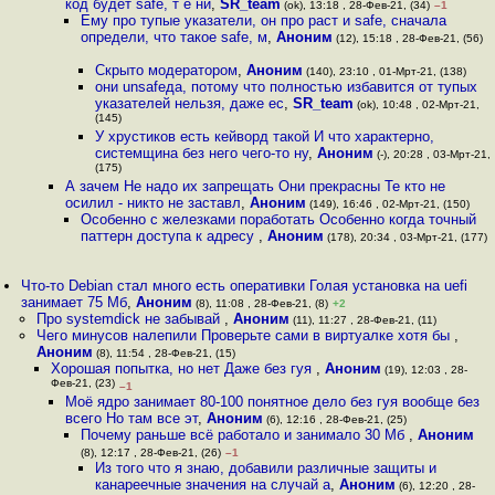
код будет safe, т е ни
,
SR_team
(ok), 13:18 , 28-Фев-21, (34)
–1
Ему про тупые указатели, он про раст и safe, сначала
определи, что такое safe, м
,
Аноним
(12), 15:18 , 28-Фев-21, (56)
Скрыто модератором
,
Аноним
(140), 23:10 , 01-Мрт-21, (138)
они unsafeда, потому что полностью избавится от тупых
указателей нельзя, даже ес
,
SR_team
(ok), 10:48 , 02-Мрт-21,
(145)
У хрустиков есть кейворд такой И что характерно,
системщина без него чего-то ну
,
Аноним
(-), 20:28 , 03-Мрт-21,
(175)
А зачем Не надо их запрещать Они прекрасны Те кто не
осилил - никто не заставл
,
Аноним
(149), 16:46 , 02-Мрт-21, (150)
Особенно с железками поработать Особенно когда точный
паттерн доступа к адресу
,
Аноним
(178), 20:34 , 03-Мрт-21, (177)
Что-то Debian стал много есть оперативки Голая установка на uefi
занимает 75 Мб
,
Аноним
(8), 11:08 , 28-Фев-21, (8)
+2
Про systemdick не забывай
,
Аноним
(11), 11:27 , 28-Фев-21, (11)
Чего минусов налепили Проверьте сами в виртуалке хотя бы
,
Аноним
(8), 11:54 , 28-Фев-21, (15)
Хорошая попытка, но нет Даже без гуя
,
Аноним
(19), 12:03 , 28-
Фев-21, (23)
–1
Моё ядро занимает 80-100 понятное дело без гуя вообще без
всего Но там все эт
,
Аноним
(6), 12:16 , 28-Фев-21, (25)
Почему раньше всё работало и занимало 30 Мб
,
Аноним
(8), 12:17 , 28-Фев-21, (26)
–1
Из того что я знаю, добавили различные защиты и
канареечные значения на случай а
,
Аноним
(6), 12:20 , 28-