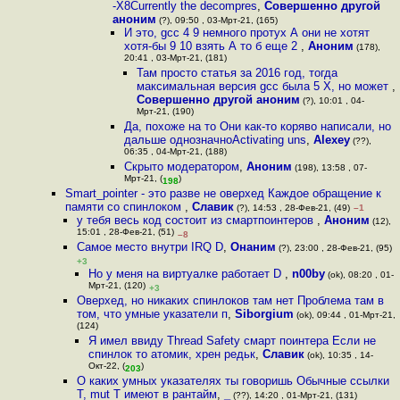
-X8Currently the decompres
,
Совершенно другой
аноним
(?), 09:50 , 03-Мрт-21, (165)
И это, gcc 4 9 немного протух А они не хотят
хотя-бы 9 10 взять А то б еще 2
,
Аноним
(178),
20:41 , 03-Мрт-21, (181)
Там просто статья за 2016 год, тогда
максимальная версия gcc была 5 X, но может
,
Совершенно другой аноним
(?), 10:01 , 04-
Мрт-21, (190)
Да, похоже на то Они как-то коряво написали, но
дальше однозначноActivating uns
,
Alexey
(??),
06:35 , 04-Мрт-21, (188)
Скрыто модератором
,
Аноним
(198), 13:58 , 07-
Мрт-21, (
)
198
Smart_pointer - это разве не оверхед Каждое обращение к
памяти со спинлоком
,
Славик
(?), 14:53 , 28-Фев-21, (49)
–1
у тебя весь код состоит из смартпоинтеров
,
Аноним
(12),
15:01 , 28-Фев-21, (51)
–8
Самое место внутри IRQ D
,
Онаним
(?), 23:00 , 28-Фев-21, (95)
+3
Но у меня на виртуалке работает D
,
n00by
(ok), 08:20 , 01-
Мрт-21, (120)
+3
Оверхед, но никаких спинлоков там нет Проблема там в
том, что умные указатели п
,
Siborgium
(ok), 09:44 , 01-Мрт-21,
(124)
Я имел ввиду Thread Safety смарт поинтера Если не
спинлок то атомик, хрен редьк
,
Славик
(ok), 10:35 , 14-
Окт-22, (
)
203
О каких умных указателях ты говоришь Обычные ссылки
T, mut T имеют в рантайм
,
_
(??), 14:20 , 01-Мрт-21, (131)