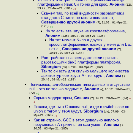
платформами Язык Си точно для крос
,
Аноним
(12),
23:22 , 28-Фев-21, (101)
–1
Скажем так, по всей видимости разработчики
стандарта C никак не могли повлиять н
,
Совершенно другой аноним
(?), 11:02 , 01-Мрт-21,
(128)
+1
Ну то есть эта штука не кросплатформенна
,
Аноним
(135), 18:23 , 01-Мрт-21, (135)
На тот момент было а других
кроссплатформенных языков у меня для Вас
нет с
,
Совершенно другой аноним
(?),
10:16 , 02-Мрт-21, (144)
Раст работает на всех даже если принять
работающими tier-3 платформы платформа
,
Siborgium
(ok), 07:08 , 03-Мрт-21, (162)
Так то си есть для сильно большего количества
архитектур чем хруст А что, хруст
,
Аноним
(-),
20:49 , 03-Мрт-21, (183)
Понимаешь, алгебраические типы данных и отсутствие
null - это не только модные с
,
Аноним
(-), 16:12 , 28-Фев-21,
(72)
+2
Скрыто модератором
,
Сишник
(?), 16:21 , 28-Фев-21, (74)
–
1
Покажи, где ты в С нашел null, и где в switch-case по
union с тегом у тебя будут
,
Siborgium
(ok), 07:09 , 03-
Мрт-21, (163)
–1
Как ни странно, GCC в этом довольно неплохо
преуспевает А прикинь, он сам умеет
,
Аноним
(-),
20:52 , 03-Мрт-21, (185)