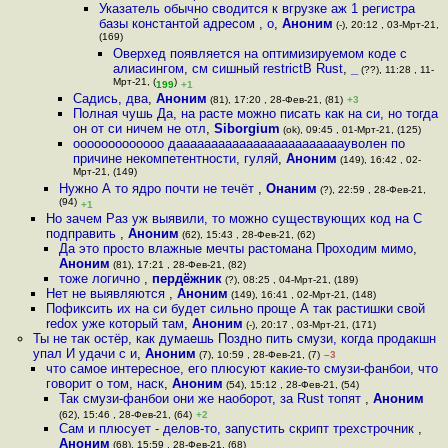
Указатель обычно сводится к вгрузке аж 1 регистра
базы константой адресом , о
,
Аноним
(-), 20:12 , 03-Мрт-21,
(169)
Оверхед появляется на оптимизируемом коде с
алиасингом, см сишный restrictВ Rust
,
_
(??), 11:28 , 11-
Мрт-21, (
)
199
+1
Садись, два
,
Аноним
(81), 17:20 , 28-Фев-21, (81)
+3
Полная чушь Да, на расте можно писать как на си, но тогда
он от си ничем не отл
,
Siborgium
(ok), 09:45 , 01-Мрт-21, (125)
ооооооооооооо даааааааааааааааааааааааауволен по
причине некомпетентности, гуляй
,
Аноним
(149), 16:42 , 02-
Мрт-21, (149)
Нужно А то ядро почти не течёт
,
Онаним
(?), 22:59 , 28-Фев-21,
(94)
+1
Но зачем Раз уж выявили, то можно существующих код на C
подправить
,
Аноним
(62), 15:43 , 28-Фев-21, (62)
Да это просто влажные мечты растомана Проходим мимо
,
Аноним
(81), 17:21 , 28-Фев-21, (82)
тоже логично
,
пердёжник
(?), 08:25 , 04-Мрт-21, (189)
Нет не выявляются
,
Аноним
(149), 16:41 , 02-Мрт-21, (148)
Пофиксить их на си будет сильно проще А так растишки свой
redox уже который там
,
Аноним
(-), 20:17 , 03-Мрт-21, (171)
Ты не так остёр, как думаешь Поздно пить смузи, когда продакшн
упал И удачи с и
,
Аноним
(7), 10:59 , 28-Фев-21, (7)
–3
что самое интересное, его плюсуют какие-то смузи-фанбои, что
говорит о том, наск
,
Аноним
(54), 15:12 , 28-Фев-21, (54)
Так смузи-фанбои они же наоборот, за Rust топят
,
Аноним
(62), 15:46 , 28-Фев-21, (64)
+2
Сам и плюсует - делов-то, запустить скрипт трехстрочник
,
Аноним
(68), 15:59 , 28-Фев-21, (68)