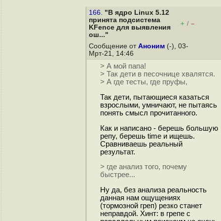
166.
"В ядро Linux 5.12
принята подсистема
+
–
/
KFence для выявления
ош..."
Сообщение от
Аноним
(-), 03-
Мрт-21, 14:46
> А мой папа!
> Так дети в песочнице хвалятся.
> А где тесты, где пруфы,
Так дети, пытающиеся казаться
взрослыми, умничают, не пытаясь
понять смысл прочитанного.
Как и написано - берешь большую
репу, берешь time и ищешь.
Сравниваешь реальный
результат.
> где анализ того, почему
быстрее...
Ну да, без анализа реальность
данная нам ощущениях
(тормозной греп) резко станет
неправдой. Хинт: в грепе с