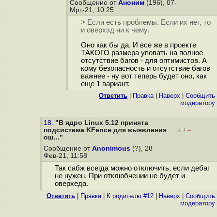
Сообщение от
Аноним
(196), 07-
Мрт-21, 10:25
> Если есть проблемы. Если их нет, то
и оверхэд ни к чему.
Оно как бы да. И все же в проекте
ТАКОГО размера уповать на полное
отсутствие багов - для оптимистов. А
кому безопасность и отсутствие багов
важнее - ну вот теперь будет оно, как
еще 1 вариант.
Ответить
|
Правка
|
Наверх
|
Cообщить
модератору
18.
"В ядро Linux 5.12 принята
подсистема KFence для выявления
+
–
/
ош..."
Сообщение от
Anonimous
(?), 28-
Фев-21, 11:58
Так сабж всегда можно отключить, если дебаг
не нужен. При отклюбчении не будет и
оверхеда.
Ответить
|
Правка
|
К родителю #12
|
Наверх
|
Cообщить
модератору