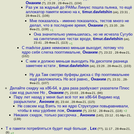
Онаним
(?), 23:28 , 28-Фев-21, (104)
Раз уж за жадный до РАМы Линукс пошла пьянка, то ещё
аллокатор памяти можно на к
,
timur.davletshin
(ok), 23:31 ,
28-Фев-21, (106)
Мне показалось - именно показалось, тестов много не
делал, что в последнее время
,
Онаним
(?), 23:35 , 28-
Фев-21, (108)
+1
Она значительно уменьшилась, но не исчезла Cугубо
на синтетических тестах вроде
,
timur.davletshin
(ok),
23:41 , 28-Фев-21, (113)
+1
С madvise даже немножко меньше выходит, потому что
ядро себя слегка пооптимальне
,
Онаним
(?), 23:22 , 28-Фев-21,
(102)
C ним и должно меньше выходить На десктопе разница
заметнее кстати
,
timur.davletshin
(ok), 23:26 , 28-Фев-21, (103)
Ну да Там смотрю буферы диска с thp пооптимальнее
ещё разложились Но всё равно,
,
Онаним
(?), 23:31 , 28-
Фев-21, (107)
Делайте скидку на x86-64, в два раза разбухают указатели Плюс
сам код рыхлее Но
,
Онаним
(?), 23:03 , 28-Фев-21, (96)
Пару лет назад у меня был всё тот же x86-64 Видимо код
разрыхлили
,
Аноним
(8), 23:44 , 28-Фев-21, (115)
Не совсем код Взять то же ядро Cтруктурки повыравнивали,
чтобы в кеш удобнее лож
,
Онаним
(?), 23:52 , 28-Фев-21, (116)
+2
Никаких скидок, только рассрочка
,
Аноним
(140), 23:12 , 01-Мрт-21,
(139)
Т е памяти потребляться будет ещё больше
,
Lex
(??), 11:17 , 28-Фев-21,
(9)
+2