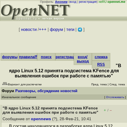
Профиль:
Аноним
(
вход
|
регистрация
)
неRU
opennet.me
[
новости
/
+++
|
форум
|
теги
|
]
форумы
правила/FAQ
поиск
регистрация
вход/
слежка
выход
RSS
"В
ядро Linux 5.12 принята подсистема KFence для
выявления ошибок при работе с памятью"
Вариант для распечатки
Пред. тема
|
След. тема
Форум
Разговоры, обсуждение новостей
Изначальное сообщение
[
Отслеживать
]
"В ядро Linux 5.12 принята подсистема KFence
+
–
/
для выявления ошибок при работе с памятью"
Сообщение от
opennews
(?), 28-Фев-21, 10:41
В состав находящегося в разработке ядра Linux 5.12