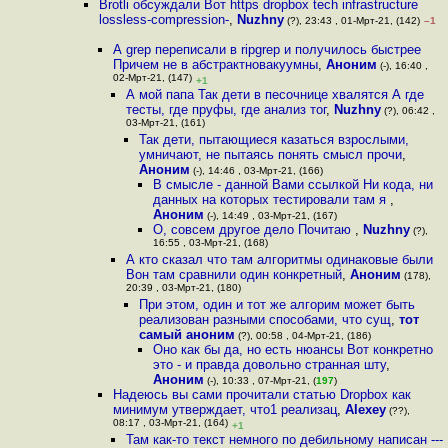
Brotli обсуждали Вот https dropbox tech infrastructure
lossless-compression-
,
Nuzhny
(?), 23:43 , 01-Мрт-21, (142)
–1
А grep переписали в ripgrep и получилось быстрее
Причем не в абстрактновакуумны
,
Аноним
(-), 16:40 ,
02-Мрт-21, (147)
+1
А мой папа Так дети в песочнице хвалятся А где
тесты, где пруфы, где анализ тог
,
Nuzhny
(?), 06:42 ,
03-Мрт-21, (161)
Так дети, пытающиеся казаться взрослыми,
умничают, не пытаясь понять смысл прочи
,
Аноним
(-), 14:46 , 03-Мрт-21, (166)
В смысле - данной Вами ссылкой Ни кода, ни
данных на которых тестировали там я
,
Аноним
(-), 14:49 , 03-Мрт-21, (167)
О, совсем другое дело Почитаю
,
Nuzhny
(?),
16:55 , 03-Мрт-21, (168)
А кто сказал что там алгоритмы одинаковые были
Вон там сравнили один конкретный
,
Аноним
(178),
20:39 , 03-Мрт-21, (180)
При этом, один и тот же алгорим может быть
реализован разными способами, что сущ
,
тот
самый аноним
(?), 00:58 , 04-Мрт-21, (186)
Оно как бы да, но есть нюансы Вот конкретно
это - и правда довольно странная шту
,
Аноним
(-), 10:33 , 07-Мрт-21, (
197
)
Надеюсь вы сами прочитали статью Dropbox как
минимум утверждает, что1 реализац
,
Alexey
(??),
08:17 , 03-Мрт-21, (164)
+1
Там как-то текст немного по дебильному написан ---