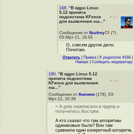
168.
"В ядро Linux
5.12 принята
подсистема KFence
+
–
/
для выявления ош..."
Сообщение от
Nuzhny
(?),
03-Мрт-21, 16:55
О, совсем другое дело.
Почитаю.
Ответить
|
Правка
|
К родителю #166
|
Наверх
|
Cообщить модератору
180.
"В ядро Linux 5.12
принята подсистема
+
–
/
KFence для выявления
ош..."
Сообщение от
Аноним
(178), 03-
Мрт-21, 20:39
> А grep переписали в ripgrep и
получилось быстрее.
А кто сказал что там алгоритмы
одинаковые были? Вон там
сравнили один конкретный алгоритм,