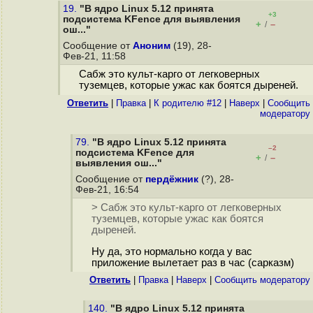
19.
"В ядро Linux 5.12 принята
+3
подсистема KFence для выявления
+
–
/
ош..."
Сообщение от
Аноним
(19), 28-
Фев-21, 11:58
Сабж это культ-карго от легковерных
туземцев, которые ужас как боятся дыреней.
Ответить
|
Правка
|
К родителю #12
|
Наверх
|
Cообщить
модератору
79.
"В ядро Linux 5.12 принята
–2
подсистема KFence для
+
–
/
выявления ош..."
Сообщение от
пердёжник
(?), 28-
Фев-21, 16:54
> Сабж это культ-карго от легковерных
туземцев, которые ужас как боятся
дыреней.
Ну да, это нормально когда у вас
приложение вылетает раз в час (сарказм)
Ответить
|
Правка
|
Наверх
|
Cообщить модератору
140.
"В ядро Linux 5.12 принята