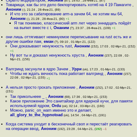
Скрыто модератором
,
Аноним
(87), 19:43 , 28-Фев-21, (87)
Товарищи, как бы это дело бекпортировать хотяб на 4 19 Памагите
,
Аноним
(-), 21:24 , 28-Фев-21, (89)
И что это за сабатирование arm-a зачем 64, не хотим мы 64
,
Аноним
(-), 21:28 , 28-Фев-21, (90)
+1
Я так понимаю, классический arm лет через эннадцать пойдёт
на выпил вместе с i
,
Онаним
(?), 23:37 , 28-Фев-21, (109)
+1
они лишь оттягивают неминуемое переписывание на rust есть же и
другие ошибки пам
,
еман
(?), 09:10 , 01-Мрт-21, (122)
Они доказывают ненужность rust
,
Аноним
(152), 17:03 , 02-Мрт-21, (152)
+1
Ну вот ты и доказал ненужность хруста
,
Аноним
(157), 22:09 , 02-
Мрт-21, (156)
Валгринд засунули в ядро Зачем
,
Урри
(ok), 17:23 , 01-Мрт-21, (133)
Чтобы не ждать вечность пока работает валгринд
,
Аноним
(157),
22:08 , 02-Мрт-21, (155)
+1
А нельзя просто грохать приложение
,
Аноним
(152), 17:02 , 02-Мрт-21,
(151)
Так прикольнеее _
,
Аноним
(68), 17:36 , 02-Мрт-21, (153)
Какое приложение Это санитайзер для ядерной кучи, для памяти
используемой ядром
,
Ordu
(ok), 02:14 , 03-Мрт-21, (160)
Можно, panic_on_warn именно это и делает
,
all_glory_to_the_hypnotoad
(ok), 14:54 , 04-Мрт-21, (191)
Когда система уходит в бесконечный своп и перестаёт реагировать
на операции ввод
,
Аноним
(192), 23:28 , 04-Мрт-21, (
192
)
–1