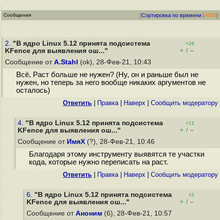
Сообщения
[
Сортировка по времени
|
RSS
]
2.
"В ядро Linux 5.12 принята подсистема
+26
+
–
KFence для выявления ош..."
/
Сообщение от
A.Stahl
(ok), 28-Фев-21, 10:43
Всё, Раст больше не нужен? (Ну, он и раньше был не
нужен, но теперь за него вообще никаких аргументов не
осталось)
Ответить
|
Правка
|
Наверх
|
Cообщить модератору
4.
"В ядро Linux 5.12 принята подсистема
+11
+
–
KFence для выявления ош..."
/
Сообщение от
ИмяХ
(?), 28-Фев-21, 10:46
Благодаря этому инструменту выявятся те участки
кода, которые нужно переписать на раст.
Ответить
|
Правка
|
Наверх
|
Cообщить модератору
6.
"В ядро Linux 5.12 принята подсистема
+2
+
–
KFence для выявления ош..."
/
Сообщение от
Аноним
(6), 28-Фев-21, 10:57