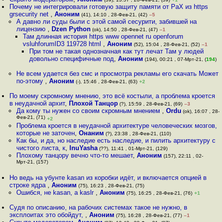
Почему не интегрировали готовую защиту памяти от PaX из https
grsecurity net
,
Аноним
(41), 14:10 , 28-Фев-21, (42)
–5
А давно ли суды были с этой самой сесурити, забившей на
лицензию
,
Dzen Python
(ok), 14:50 , 28-Фев-21, (47)
–1
Там длинная история https www opennet ru openforum
vsluhforumID3 119728 html
,
Аноним
(52), 15:04 , 28-Фев-21, (52)
–1
При том не такая однозначная как тут лечат Там у людей
довольно специфичные под
,
Аноним
(194), 00:21 , 07-Мрт-21, (
194
)
Не всем удается без смс и просмотра рекламы его скачать Может
по-этому
,
Аноним
(-), 15:46 , 28-Фев-21, (63)
+2
По моему скромному мнению, это всё костыли, а проблема кроется
в неудачной архит
,
Плохой Танцор
(?), 15:59 , 28-Фев-21, (69)
–3
Да кому ты нужен со своим скромным мнением
,
Ordu
(ok), 16:07 , 28-
Фев-21, (71)
+2
Проблема кроется в неудачной архитектуре человеческих мозгов,
которые не заточен
,
Онаним
(?), 23:38 , 28-Фев-21, (110)
Как бы, и да, но наследие есть наследие, и пилить архитектуру с
чистого листа, к
,
InuYasha
(??), 11:41 , 01-Мрт-21, (129)
Плохому танцору вечно что-то мешает
,
Аноним
(157), 22:11 , 02-
Мрт-21, (157)
Но ведь на убунте kasan из коробки идёт, и включается опцией в
строке ядра
,
Аноним
(75), 16:23 , 28-Фев-21, (75)
Ошибся, не kasan, а kaslr
,
Аноним
(75), 16:25 , 28-Фев-21, (76)
+1
Судя по описанию, на рабочих системах такое не нужно, в
эксплоитах это обойдут,
,
Аноним
(75), 16:28 , 28-Фев-21, (77)
–1