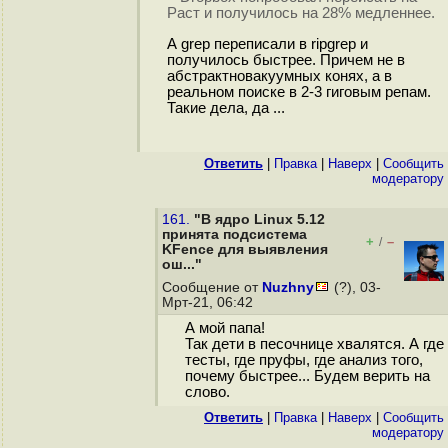
Раст и получилось на 28% медленнее.
А grep переписали в ripgrep и
получилось быстрее. Причем не в
абстрактновакуумных конях, а в
реальном поиске в 2-3 гиговым репам.
Такие дела, да ...
Ответить
|
Правка
|
Наверх
|
Cообщить
модератору
161.
"В ядро Linux 5.12
принята подсистема
+
–
/
KFence для выявления
ош..."
Сообщение от
Nuzhny
(?), 03-
Мрт-21, 06:42
А мой папа!
Так дети в песочнице хвалятся. А где
тесты, где пруфы, где анализ того,
почему быстрее... Будем верить на
слово.
Ответить
|
Правка
|
Наверх
|
Cообщить
модератору