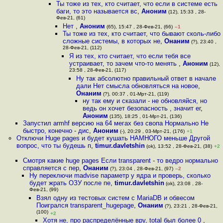
Ты тоже из тех, кто считает, что если в системе есть
баги, то это называется вс
,
Аноним
(12), 15:33 , 28-
Фев-21, (61)
Нет
,
Аноним
(65), 15:47 , 28-Фев-21, (66)
–1
Ты тоже из тех, кто считает, что бывают сколь-либо
сложные системы, в которых не
,
Онаним
(?), 23:40 ,
28-Фев-21, (112)
Я из тех, кто считает, что если тебя все
устраивает, то зачем что-то менять
,
Аноним
(12),
23:58 , 28-Фев-21, (117)
Ну так абсолютно правильный ответ в начале
дали Нет смысла обновляться на новое
,
Онаним
(?), 00:37 , 01-Мрт-21, (119)
ну так ему и сказали - не обновляйся, но
ведь он хочет безопасность , значит ег
,
Аноним
(135), 18:25 , 01-Мрт-21, (136)
Запустил armhf версию на 64 мегах без свопа Нормально Не
быстро, конечно - дис
,
Аноним
(-), 20:29 , 03-Мрт-21, (176)
+1
Отключи Huge pages и будет кушать НАМНОГО меньше Другой
вопрос, что ты будешь п
,
timur.davletshin
(ok), 13:52 , 28-Фев-21, (38)
+2
Смотря какие huge pages Если transparent - то ведро нормально
справляется с пер
,
Онаним
(?), 23:04 , 28-Фев-21, (97)
–2
Ну переключи madvise параметр у ядра и проверь, сколько
будет жрать ОЗУ после пе
,
timur.davletshin
(ok), 23:08 , 28-
Фев-21, (99)
Взял одну из тестовых систем с MariaDB и обвесом
Поигрался transparent_hugepage
,
Онаним
(?), 23:21 , 28-Фев-21,
(100)
+2
Хотя не, про распределённые вру, total был более 0
,