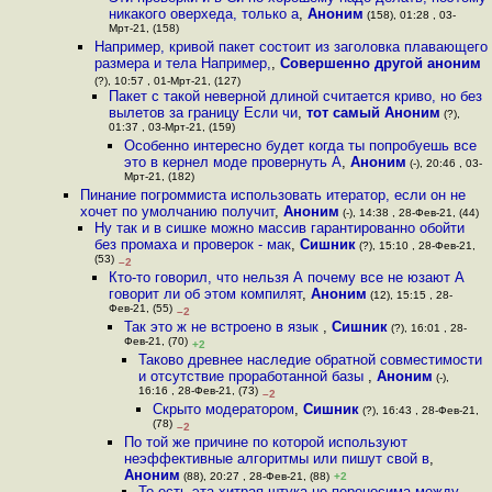
никакого оверхеда, только а
,
Аноним
(158), 01:28 , 03-
Мрт-21, (158)
Например, кривой пакет состоит из заголовка плавающего
размера и тела Например,
,
Совершенно другой аноним
(?), 10:57 , 01-Мрт-21, (127)
Пакет с такой неверной длиной считается криво, но без
вылетов за границу Если чи
,
тот самый Аноним
(?),
01:37 , 03-Мрт-21, (159)
Особенно интересно будет когда ты попробуешь все
это в кернел моде провернуть А
,
Аноним
(-), 20:46 , 03-
Мрт-21, (182)
Пинание погроммиста использовать итератор, если он не
хочет по умолчанию получит
,
Аноним
(-), 14:38 , 28-Фев-21, (44)
Ну так и в сишке можно массив гарантированно обойти
без промаха и проверок - мак
,
Сишник
(?), 15:10 , 28-Фев-21,
(53)
–2
Кто-то говорил, что нельзя А почему все не юзают А
говорит ли об этом компилят
,
Аноним
(12), 15:15 , 28-
Фев-21, (55)
–2
Так это ж не встроено в язык
,
Сишник
(?), 16:01 , 28-
Фев-21, (70)
+2
Таково древнее наследие обратной совместимости
и отсутствие проработанной базы
,
Аноним
(-),
16:16 , 28-Фев-21, (73)
–2
Скрыто модератором
,
Сишник
(?), 16:43 , 28-Фев-21,
(78)
–2
По той же причине по которой используют
неэффективные алгоритмы или пишут свой в
,
Аноним
(88), 20:27 , 28-Фев-21, (88)
+2
То есть эта хитрая штука не переносима между