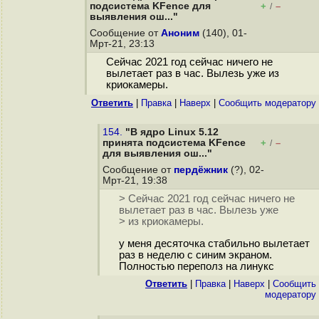
подсистема KFence для
+
–
/
выявления ош..."
Сообщение от
Аноним
(140), 01-
Мрт-21, 23:13
Сейчас 2021 год сейчас ничего не
вылетает раз в час. Вылезь уже из
криокамеры.
Ответить
|
Правка
|
Наверх
|
Cообщить модератору
154.
"В ядро Linux 5.12
принята подсистема KFence
+
–
/
для выявления ош..."
Сообщение от
пердёжник
(?), 02-
Мрт-21, 19:38
> Сейчас 2021 год сейчас ничего не
вылетает раз в час. Вылезь уже
> из криокамеры.
у меня десяточка стабильно вылетает
раз в неделю с синим экраном.
Полностью переполз на линукс
Ответить
|
Правка
|
Наверх
|
Cообщить
модератору