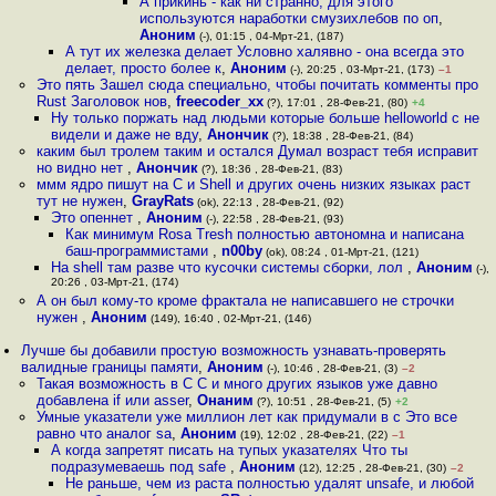
А прикинь - как ни странно, для этого
используются наработки смузихлебов по оп
,
Аноним
(-), 01:15 , 04-Мрт-21, (187)
А тут их железка делает Условно халявно - она всегда это
делает, просто более к
,
Аноним
(-), 20:25 , 03-Мрт-21, (173)
–1
Это пять Зашел сюда специально, чтобы почитать комменты про
Rust Заголовок нов
,
freecoder_xx
(?), 17:01 , 28-Фев-21, (80)
+4
Ну только поржать над людьми которые больше helloworld c не
видели и даже не вду
,
Анончик
(?), 18:38 , 28-Фев-21, (84)
каким был тролем таким и остался Думал возраст тебя исправит
но видно нет
,
Анончик
(?), 18:36 , 28-Фев-21, (83)
ммм ядро пишут на С и Shell и других очень низких языках раст
тут не нужен
,
GrayRats
(ok), 22:13 , 28-Фев-21, (92)
Это опеннет
,
Аноним
(-), 22:58 , 28-Фев-21, (93)
Как минимум Rosa Tresh полностью автономна и написана
баш-программистами
,
n00by
(ok), 08:24 , 01-Мрт-21, (121)
На shell там разве что кусочки системы сборки, лол
,
Аноним
(-),
20:26 , 03-Мрт-21, (174)
А он был кому-то кроме фрактала не написавшего не строчки
нужен
,
Аноним
(149), 16:40 , 02-Мрт-21, (146)
Лучше бы добавили простую возможность узнавать-проверять
валидные границы памяти
,
Аноним
(-), 10:46 , 28-Фев-21, (3)
–2
Такая возможность в C C и много других языков уже давно
добавлена if или asser
,
Онаним
(?), 10:51 , 28-Фев-21, (5)
+2
Умные указатели уже миллион лет как придумали в с Это все
равно что аналог sa
,
Аноним
(19), 12:02 , 28-Фев-21, (22)
–1
А когда запретят писать на тупых указателях Что ты
подразумеваешь под safe
,
Аноним
(12), 12:25 , 28-Фев-21, (30)
–2
Не раньше, чем из раста полностью удалят unsafe, и любой