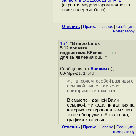
(скрытая модератором подветка
тоже содержит бенч)
Ответить
|
Правка
|
Наверх
|
Cообщить
модератору
167.
"В ядро Linux
5.12 принята
подсистема KFence
+
–
/
для выявления ош..."
Сообщение от
Аноним
(-),
03-Мрт-21, 14:49
> ... впрочем, особой разницы с
ссылкой выше в смысле
повторимости тоже нет.
В смысле - данной Вами
ссылкой. Ни кода, ни данных на
которых тестировали там я как-
то не обнаружил. А так-то да,
графики красивые.
Ответить
|
Правка
|
Наверх
|
Cообщить
модератору