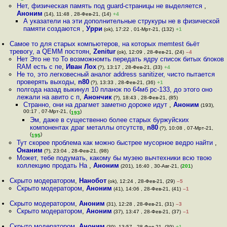
Нет, физическая память под guard-страницы не выделяется
,
Аноним
(14), 11:48 , 28-Фев-21, (14)
+4
А указатели на эти дополнительные струкуры не в физической
памяти создаются
,
Урри
(ok), 17:22 , 01-Мрт-21, (132)
+1
Самое то для старых компьютеров, на которых memtest бьёт
тревогу, а QEMM постоян
,
Zenitur
(ok), 12:09 , 28-Фев-21, (24)
–4
Нет Это не то То возможномть передать ядру список битых блоков
RAM есть с пе
,
Иван Лох
(?), 13:17 , 28-Фев-21, (33)
+4
Не то, это легковесный аналог address sanitizer, чисто пытается
проверять выходы
,
n80
(?), 13:33 , 28-Фев-21, (36)
+1
полгода назад выкинул 10 планок по 64мб pc-133, до этого оно
лежали на авито с п
,
Анончик
(?), 18:43 , 28-Фев-21, (85)
Странно, они на драгмет заметно дороже идут
,
Аноним
(193),
00:17 , 07-Мрт-21, (
)
193
Эм, даже в существенно более старых буржуйских
компонентах драг металлы отсутств
,
n80
(?), 10:08 , 07-Мрт-21,
(
)
195
Тут скорее проблема как можно быстрее мусорное ведро найти
,
Онаним
(?), 23:04 , 28-Фев-21, (98)
Может, тебе подумать, какому бы музею вычтехники всю твою
коллекцию продать На
,
Аноним
(201), 16:40 , 30-Авг-21, (
201
)
Скрыто модератором
,
Нанобот
(ok), 12:24 , 28-Фев-21, (29)
–5
Скрыто модератором
,
Аноним
(41), 14:06 , 28-Фев-21, (41)
–1
Скрыто модератором
,
Аноним
(31), 12:28 , 28-Фев-21, (31)
–3
Скрыто модератором
,
Аноним
(37), 13:47 , 28-Фев-21, (37)
–1
Скрыто модератором
,
Аноним
(39), 13:57 , 28-Фев-21, (39)
+1