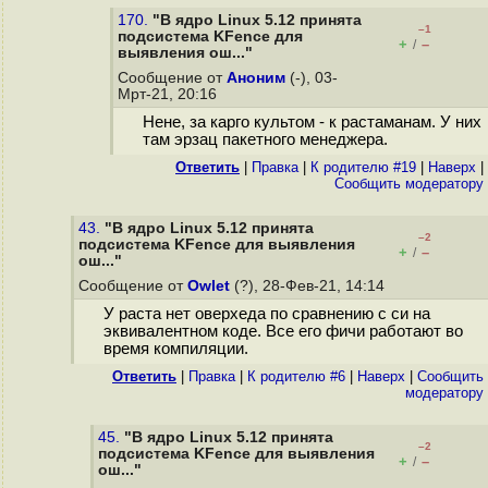
170.
"В ядро Linux 5.12 принята
–1
подсистема KFence для
+
–
/
выявления ош..."
Сообщение от
Аноним
(-), 03-
Мрт-21, 20:16
Нене, за карго культом - к растаманам. У них
там эрзац пакетного менеджера.
Ответить
|
Правка
|
К родителю #19
|
Наверх
|
Cообщить модератору
43.
"В ядро Linux 5.12 принята
–2
подсистема KFence для выявления
+
–
/
ош..."
Сообщение от
Owlet
(?), 28-Фев-21, 14:14
У раста нет оверхеда по сравнению с си на
эквивалентном коде. Все его фичи работают во
время компиляции.
Ответить
|
Правка
|
К родителю #6
|
Наверх
|
Cообщить
модератору
45.
"В ядро Linux 5.12 принята
–2
подсистема KFence для выявления
+
–
/
ош..."