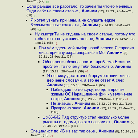
Фев-21, (27)
+3
Если раньше все работало, то зачем ты что-то меняешь
Сиди себе на своем старье
,
Аноним
(12), 12:23 , 28-Фев-21,
(28)
+1
Я хотел узнать причины, а не слушать едкие
бессмысленные колкости
,
Аноним
(8), 14:03 , 28-Фев-21,
(40)
+3
Ну смотриТы не сидишь на своем старье, потому что
тебя что-то не устраивало в не
,
Аноним
(12), 14:52 , 28-
Фев-21, (48)
–2
При чём здесь мой выбор новой версии Я спросил
лишь причину жора оперативки Ме
,
Аноним
(8),
15:21 , 28-Фев-21, (57)
Обновления безопасности - проблема Если нет
проблем, то почему тебя беспокоят о
,
Аноним
(12), 15:29 , 28-Фев-21, (59)
–1
Я не вижу достаточной аргументации, лишь
верчение словами, а это не ответ А счег
,
Аноним
(65), 15:46 , 28-Фев-21, (65)
Наблюдаю по ленсуку, венде и прочим
живым ОС Наращивание фич - увеличение
потре
,
Аноним
(12), 23:29 , 28-Фев-21, (105)
–1
Не знаешь
,
Аноним
(8), 23:42 , 28-Фев-21, (114)
Прекрасно знаю
,
Аноним
(12), 23:59 , 28-Фев-21,
(118)
1 x86-642 Ряд структур стал несколько более
рыхлым с годами, но это позволяет
,
Онаним
(?),
23:40 , 28-Фев-21, (111)
Специалист по ИБ из вас так себе
,
Аноним
(8), 15:24 , 28-
Фев-21, (58)
–1