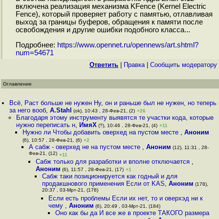
включена реализация механизма KFence (Kernel Electric
Fence), который проверяет работу с памятью, отлавливая
выход за границы буферов, обращения к памяти после
освобождения и другие ошибки подобного класса...
Подробнее:
https://www.opennet.ru/opennews/art.shtml?
num=54671
Ответить
|
Правка
|
Cообщить модератору
Оглавление
Всё, Раст больше не нужен Ну, он и раньше был не нужен, но теперь
за него вооб
,
A.Stahl
(ok), 10:43 , 28-Фев-21, (2)
+26
Благодаря этому инструменту выявятся те участки кода, которые
нужно переписать н
,
ИмяХ
(?), 10:46 , 28-Фев-21, (4)
+11
Нужно ли Чтобы добавить оверхед на пустом месте
,
Аноним
(6), 10:57 , 28-Фев-21, (6)
+2
А сабж - оверхед не на пустом месте
,
Аноним
(12), 11:31 , 28-
Фев-21, (12)
+11
Сабж только для разработки и вполне отключается
,
Аноним
(6), 11:57 , 28-Фев-21, (17)
+1
Сабж таки позиционируется как годный и для
продакшнового применения Если от KAS
,
Аноним
(178),
20:37 , 03-Мрт-21, (178)
Если есть проблемы Если их нет, то и оверхэд ни к
чему
,
Аноним
(6), 20:49 , 03-Мрт-21, (184)
Оно как бы да И все же в проекте ТАКОГО размера