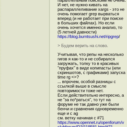
параллельным поискоим не очень.
И нет, не нужно кивать на
распараллеливание xargs - это не
очень помогает grеp вырваться
вперед (и не работает при поиске
в больших файлах). Но если
очень хочется именно анализ, то
(5 летней давности)
https://blog.burntsushi.net/ripgrep
/
> Будем верить на слово.
Учитывая, что репы на несколько
гигов я как-то и не собирался
загружать, толку то в красивых
"пруфах" в виде копипасты (или
скриншотов, с графиками) запуска
time rg <>?
... впрочем, особой разницы с
ссылкой выше в смысле
повторимости тоже нет.
Если действительно интересно, а
не "за по*раться", то тут на
форуме не так давно уже были
бенчи и сравнения одновременно
еще и с ag
см. ветку начиная с #71
https://www.opennet.ru/openforum/v
sluhforumID3/118581.html#71