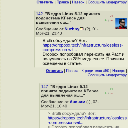
Ответить
|
Правка
|
Наверх
|
Cообщить модератору
142.
"В ядро Linux 5.12 принята
–1
подсистема KFence для
+
–
/
выявления ош..."
Сообщение от
Nuzhny
(?), 01-
Мрт-21, 23:43
Brotli обсуждали? Вот:
https://dropbox.tech/infrastructure/lossless-
compression-wit...
Dropbox попробовал переисать на Раст и
получилось на 28% медленнее. Причины
освещены в статье.
Ответить
|
Правка
|
К родителю #50
|
Наверх
|
Cообщить модератору
147.
"В ядро Linux 5.12
+1
принята подсистема KFence
+
–
/
для выявления ош..."
Сообщение от
Аноним
(-), 02-
Мрт-21, 16:40
> Brotli обсуждали? Вот:
https://dropbox.tech/infrastructure/lossless
-compression-wit...
> Dropbox попробовал переисать на