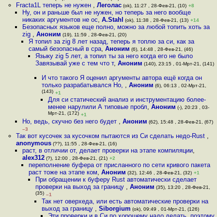
Fracta1L теперь не нужен
,
Леголас
(ok), 11:27 , 28-Фев-21, (10)
+8
Ну, он и раньше был не нужен, но теперь за него вообще
никаких аргументов не ос
,
A.Stahl
(ok), 11:38 , 28-Фев-21, (13)
+14
Безопасных языков еще полно, можно за любой топить хоть за
zig
,
Аноним
(19), 11:59 , 28-Фев-21, (20)
Я топил за zig 8 лет назад, теперь я топлю за си, как за
самый безопасный в сра
,
Аноним
(6), 14:48 , 28-Фев-21, (46)
Языку zig 5 лет, а топил ты за него когда его не было
Завязывай уже с тем что т
,
Аноним
(140), 23:15 , 01-Мрт-21, (141)
И что такого Я оценил аргументы автора ещё когда он
только разрабатывался Но,
,
Аноним
(6), 06:13 , 02-Мрт-21,
(143)
+1
Для си статический анализ и инструментацию более-
менее нарулили А типовые пробл
,
Аноним
(-), 20:23 , 03-
Мрт-21, (172)
+1
Но, ведь, скучно без него будет
,
Аноним
(62), 15:48 , 28-Фев-21, (67)
–3
Так вот кусочек за кусочком пытаются из Си сделать недо-Rust
,
anonymous
(??), 11:55 , 28-Фев-21, (16)
раст, в отличии от, делает проверки на этапе компиляции
,
alex312
(?), 12:00 , 28-Фев-21, (21)
+2
переполнение буфера от присланного по сети кривого пакета
раст тоже на этапе ком
,
Аноним
(32), 12:46 , 28-Фев-21, (32)
+1
При обращении к буферу Rust автоматически сделает
проверки на выход за границу
,
Аноним
(35), 13:20 , 28-Фев-21,
(35)
–1
Так нет оверхеда, или есть автоматические проверки на
выход за границу
,
Siborgium
(ok), 09:49 , 01-Мрт-21, (126)
Эти проверки и в Си по хорошему надо делать, поэтому