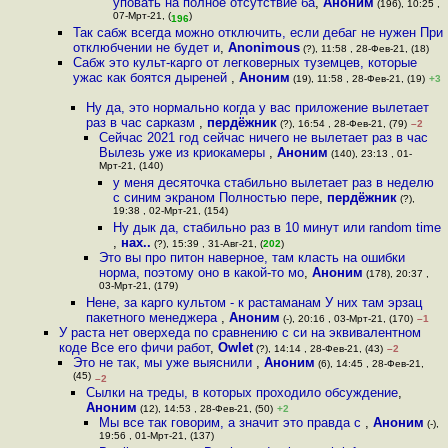
уповать на полное отсутствие ба
,
Аноним
(196), 10:25 ,
07-Мрт-21, (
)
196
Так сабж всегда можно отключить, если дебаг не нужен При
отклюбчении не будет и
,
Anonimous
(?), 11:58 , 28-Фев-21, (18)
Сабж это культ-карго от легковерных туземцев, которые
ужас как боятся дыреней
,
Аноним
(19), 11:58 , 28-Фев-21, (19)
+3
Ну да, это нормально когда у вас приложение вылетает
раз в час сарказм
,
пердёжник
(?), 16:54 , 28-Фев-21, (79)
–2
Сейчас 2021 год сейчас ничего не вылетает раз в час
Вылезь уже из криокамеры
,
Аноним
(140), 23:13 , 01-
Мрт-21, (140)
у меня десяточка стабильно вылетает раз в неделю
с синим экраном Полностью пере
,
пердёжник
(?),
19:38 , 02-Мрт-21, (154)
Ну дык да, стабильно раз в 10 минут или random time
,
нах..
(?), 15:39 , 31-Авг-21, (
202
)
Это вы про питон наверное, там класть на ошибки
норма, поэтому оно в какой-то мо
,
Аноним
(178), 20:37 ,
03-Мрт-21, (179)
Нене, за карго культом - к растаманам У них там эрзац
пакетного менеджера
,
Аноним
(-), 20:16 , 03-Мрт-21, (170)
–1
У раста нет оверхеда по сравнению с си на эквивалентном
коде Все его фичи работ
,
Owlet
(?), 14:14 , 28-Фев-21, (43)
–2
Это не так, мы уже выяснили
,
Аноним
(6), 14:45 , 28-Фев-21,
(45)
–2
Сылки на треды, в которых проходило обсуждение
,
Аноним
(12), 14:53 , 28-Фев-21, (50)
+2
Мы все так говорим, а значит это правда с
,
Аноним
(-),
19:56 , 01-Мрт-21, (137)