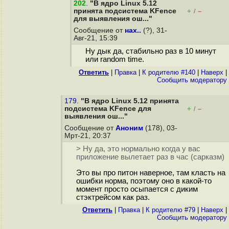
202
.
"В ядро Linux 5.12
принята подсистема KFence
+
–
/
для выявления ош..."
Сообщение от
нах..
(?), 31-
Авг-21, 15:39
Ну дык да, стабильно раз в 10 минут
или random time.
Ответить
|
Правка
|
К родителю #140
|
Наверх
|
Cообщить модератору
179.
"В ядро Linux 5.12 принята
подсистема KFence для
+
–
/
выявления ош..."
Сообщение от
Аноним
(178), 03-
Мрт-21, 20:37
> Ну да, это нормально когда у вас
приложение вылетает раз в час (сарказм)
Это вы про питон наверное, там класть на
ошибки норма, поэтому оно в какой-то
момент просто осыпается с диким
стэктрейсом как раз.
Ответить
|
Правка
|
К родителю #79
|
Наверх
|
Cообщить модератору