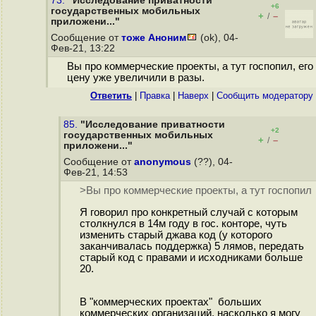
73.
"Исследование приватности
+6
государственных мобильных
+
–
/
приложени..."
Сообщение от
тоже Аноним
(ok), 04-
Фев-21, 13:22
Вы про коммерческие проекты, а тут госпопил, его
цену уже увеличили в разы.
Ответить
|
Правка
|
Наверх
|
Cообщить модератору
85.
"Исследование приватности
+2
государственных мобильных
+
–
/
приложени..."
Сообщение от
anonymous
(??), 04-
Фев-21, 14:53
>Вы про коммерческие проекты, а тут госпопил
Я говорил про конкретный случай с которым
столкнулся в 14м году в гос. конторе, чуть
изменить старый джава код (у которого
заканчивалась поддержка) 5 лямов, передать
старый код с правами и исходниками больше
20.
В "коммерческих проектах" больших
коммерческих организаций, насколько я могу