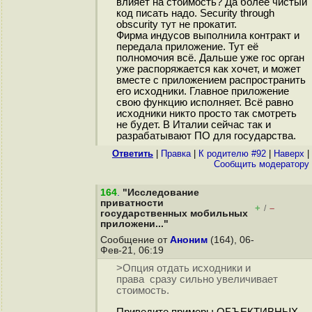
влияет на стоимость? Да более чистый
код писать надо. Security through
obscurity тут не прокатит.
Фирма индусов выполнила контракт и
передала приложение. Тут её
полномочия всё. Дальше уже гос орган
уже распоряжается как хочет, и может
вместе с приложением распространить
его исходники. Главное приложение
свою функцию исполняет. Всё равно
исходники никто просто так смотреть
не будет. В Италии сейчас так и
разрабатывают ПО для государства.
Ответить
|
Правка
|
К родителю #92
|
Наверх
|
Cообщить модератору
164
.
"Исследование
приватности
+
–
/
государственных мобильных
приложени..."
Сообщение от
Аноним
(164), 06-
Фев-21, 06:19
>Опция отдать исходники и
права сразу сильно увеличивает
стоимость.