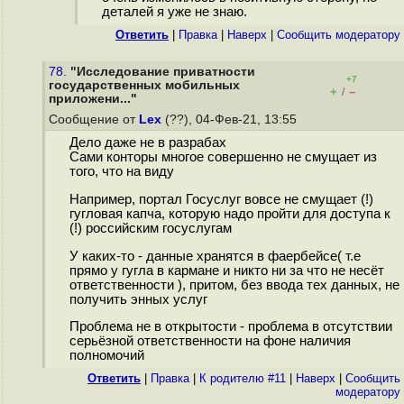
деталей я уже не знаю.
Ответить
|
Правка
|
Наверх
|
Cообщить модератору
78.
"Исследование приватности
+7
государственных мобильных
+
–
/
приложени..."
Сообщение от
Lex
(??), 04-Фев-21, 13:55
Дело даже не в разрабах
Сами конторы многое совершенно не смущает из
того, что на виду
Например, портал Госуслуг вовсе не смущает (!)
гугловая капча, которую надо пройти для доступа к
(!) российским госуслугам
У каких-то - данные хранятся в фаербейсе( т.е
прямо у гугла в кармане и никто ни за что не несёт
ответственности ), притом, без ввода тех данных, не
получить энных услуг
Проблема не в открытости - проблема в отсутствии
серьёзной ответственности на фоне наличия
полномочий
Ответить
|
Правка
|
К родителю #11
|
Наверх
|
Cообщить
модератору