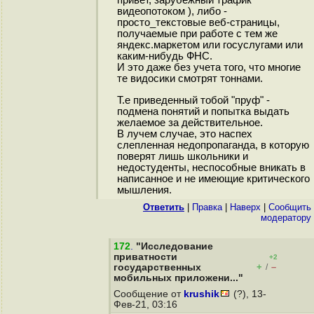
видеопотоком ), либо -
просто_текстовые веб-страницы,
получаемые при работе с тем же
яндекс.маркетом или госуслугами или
каким-нибудь ФНС.
И это даже без учета того, что многие
те видосики смотрят тоннами.
Т.е приведенный тобой "пруф" -
подмена понятий и попытка выдать
желаемое за действительное.
В лучем случае, это наспех
слепленная недопропаганда, в которую
поверят лишь школьники и
недостуденты, неспособные вникать в
написанное и не имеющие критического
мышления.
Ответить
|
Правка
|
Наверх
|
Cообщить
модератору
172
.
"Исследование
приватности
+2
+
–
государственных
/
мобильных приложени..."
Сообщение от
krushik
(?), 13-
Фев-21, 03:16