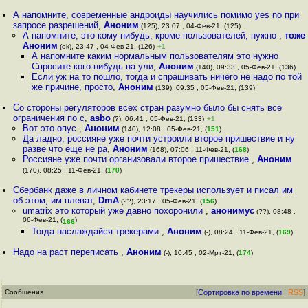
А напомните, современные андроиды научились помимо yes no при
запросе разрешений
,
Аноним
(125), 23:07 , 04-Фев-21, (125)
А напомните, это кому-нибудь, кроме пользователей, нужно
,
тоже
Аноним
(ok), 23:47 , 04-Фев-21, (126)
+1
А напомните каким нормальным пользователям это нужно
Спросите кого-нибудь на ули
,
Аноним
(140), 09:33 , 05-Фев-21, (136)
Если уж на то пошло, тогда и спрашивать ничего не надо по той
же причине, просто
,
Аноним
(139), 09:35 , 05-Фев-21, (139)
Со стороны регуляторов всех стран разумно было бы снять все
ограничения по с
,
asbo
(?), 06:41 , 05-Фев-21, (133)
+1
Вот это опус
,
Аноним
(140), 12:08 , 05-Фев-21, (
151
)
Да ладно, россияне уже почти устроили второе пришествие и ну
разве что еще не ра
,
Аноним
(168), 07:06 , 11-Фев-21, (
168
)
Россияне уже почти организовали второе пришествие
,
Аноним
(170), 08:25 , 11-Фев-21, (
170
)
Сбербанк даже в личном кабинете трекеры использует и писал им
об этом, им плеват
,
DmA
(??), 23:17 , 05-Фев-21, (
156
)
umatrix это который уже давно похоронили
,
анонимус
(??), 08:48 ,
06-Фев-21, (
)
166
Тогда наслаждайся трекерами
,
Аноним
(-), 08:24 , 11-Фев-21, (
169
)
Надо на раст переписать
,
Аноним
(-), 10:45 , 02-Мрт-21, (
174
)
Сообщения
[
Сортировка по времени
|
RSS
]