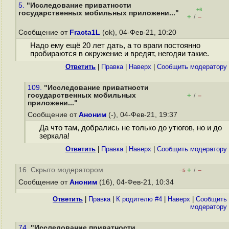
5.
"Исследование приватности
+6
государственных мобильных приложени..."
+
–
/
Сообщение от
Fracta1L
(ok), 04-Фев-21, 10:20
Надо ему ещё 20 лет дать, а то враги постоянно
пробираются в окружение и вредят, негодяи такие.
Ответить
|
Правка
|
Наверх
|
Cообщить модератору
109.
"Исследование приватности
государственных мобильных
+
–
/
приложени..."
Сообщение от
Аноним
(-), 04-Фев-21, 19:37
Да что там, добрались не только до утюгов, но и до
зеркала!
Ответить
|
Правка
|
Наверх
|
Cообщить модератору
16. Скрыто модератором
+
–
/
–5
Сообщение от
Аноним
(16), 04-Фев-21, 10:34
Ответить
|
Правка
|
К родителю #4
|
Наверх
|
Cообщить
модератору
74.
"Исследование приватности