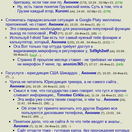
бриташку, если там они по
,
Аноним
(173), 10:34 , 02-Мрт-21, (
173
)
Ну, есть такое понятие Грузинский князь Суть в том, что в
Грузии каждый втор
,
Kuromi
(ok), 14:44 , 02-Мрт-21, (
175
)
Сложилась парадоксальная ситуация -в Google Platy миллионы
приложений, но ставит
,
Аноним
(6), 10:20 , 04-Фев-21, (6)
+5
Это совершенно необходимо для реализации популярной функции
выход по голосовой
,
PnD
(??), 11:07 , 04-Фев-21, (28)
+5
Используй f-droid Там есть тот самый нужный тебе фонарик и
калькулятор, который
,
Аноним
(120), 21:49 , 04-Фев-21, (121)
+1
Ога Вот только тор оттуда требует доступ к
видеокамере,микрофону,и регулировке у
,
Sd9gh2wtf
(ok), 03:06 ,
06-Фев-21, (
)
162
–1
Странно В прошлом месяце ставил - не требовал ни камеру
ни микрофон У меня, пр
,
anonim365
(?), 07:27 , 06-Фев-21, (
165
)
Госуслуги - юрисдикция США Шикардос
,
Аноним
(7), 10:20 , 04-Фев-21,
(7)
–3
Чукча не читатель Юрисдикция трекера, а не самого сайта
,
Аноним
(24), 10:26 , 04-Фев-21, (10)
–1
Смысл в том, что государство само говорит, что гугл и прочие
сливают информацию,
,
Timoteo Cirkla
(ok), 11:19 , 04-Фев-21, (32)
+3
Эта инфа уже слита твоим смартом, о чём ты
,
Аноним
(24),
11:41 , 04-Фев-21, (38)
–2
Об этом тут принято молчать это другое Видимо все
пользуются дисковыми телефона
,
Аноним
(7), 13:02 , 04-
Фев-21, (69)
–1
Понятное дело, что не сайта А то что тебе вводят в аналы
,
Аноним
(7), 11:36 , 04-Фев-21, (35)
–1
Сайт отчасти тоже - гугловая капча, без прохождения которых