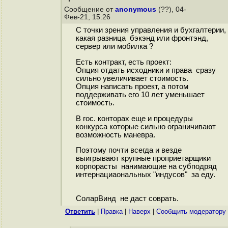
Сообщение от
anonymous
(??), 04-
Фев-21, 15:26
С точки зрения управления и бухгалтерии,
какая разница бэкэнд или фронтэнд,
сервер или мобилка ?
Есть контракт, есть проект:
Опция отдать исходники и права сразу
сильно увеличивает стоимость.
Опция написать проект, а потом
поддерживать его 10 лет уменьшает
стоимость.
В гос. конторах еще и процедуры
конкурса которые сильно ограничивают
возможность маневра.
Поэтому почти всегда и везде
выигрывают крупные проприетарщики
корпорасты нанимающие на субподряд
интернациаональных "индусов" за еду.
СоларВинд не даст соврать.
Ответить
|
Правка
|
Наверх
|
Cообщить модератору