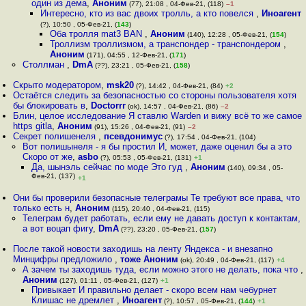
один из дема
,
Аноним
(77), 21:08 , 04-Фев-21, (118)
–1
Интересно, кто из вас двоих тролль, а кто повелся
,
Иноагент
(?), 10:50 , 05-Фев-21, (
143
)
Оба тролля mat3 BAN
,
Аноним
(140), 12:28 , 05-Фев-21, (
154
)
Троллизм троллизмом, а транспондер - транспондером
,
Аноним
(171), 04:55 , 12-Фев-21, (
171
)
Столлман
,
DmA
(??), 23:21 , 05-Фев-21, (
158
)
Скрыто модератором
,
msk20
(?), 14:42 , 04-Фев-21, (84)
+2
Остаётся следить за безопасностью со стороны пользователя хотя
бы блокировать в
,
Doctorrr
(ok), 14:57 , 04-Фев-21, (86)
–2
Блин, целое исследование Я ставлю Warden и вижу всё то же самое
https gitla
,
Аноним
(91), 15:26 , 04-Фев-21, (91)
–2
Секрет полишенеля
,
псевдонимус
(?), 17:54 , 04-Фев-21, (104)
Вот полишынеля - я бы простил И, может, даже оценил бы а это
Скоро от же
,
asbo
(?), 05:53 , 05-Фев-21, (131)
+1
Да, шынэль сейчас по моде Это гуд
,
Аноним
(140), 09:34 , 05-
Фев-21, (137)
+1
Они бы проверили безопасные телеграмы Те требуют все права, что
только есть н
,
Аноним
(115), 20:40 , 04-Фев-21, (115)
Телеграм будет работать, если ему не давать доступ к контактам,
а вот воцап фигу
,
DmA
(??), 23:20 , 05-Фев-21, (
157
)
После такой новости заходишь на ленту Яндекса - и внезапно
Минцифры предложило
,
тоже Аноним
(ok), 20:49 , 04-Фев-21, (117)
+4
А зачем ты заходишь туда, если можно этого не делать, пока что
,
Аноним
(127), 01:11 , 05-Фев-21, (127)
+1
Привыкает И правильно делает - скоро всем нам чебурнет
Клишас не дремлет
,
Иноагент
(?), 10:57 , 05-Фев-21, (
144
)
+1