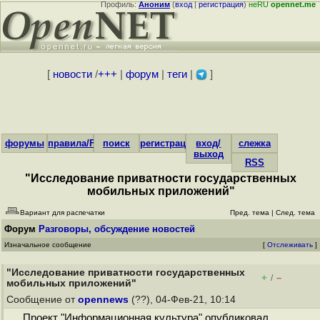
Профиль:
Аноним
(
вход
|
регистрация
)
неRU
opennet.me
[
новости
/
+++
|
форум
|
теги
|
]
форумы
правила/FAQ
поиск
регистрация
вход/
слежка
выход
RSS
"Исследование приватности государственных
мобильных приложений"
Вариант для распечатки
Пред. тема
|
След. тема
Форум
Разговоры, обсуждение новостей
Изначальное сообщение
[
Отслеживать
]
"Исследование приватности государственных
+
–
/
мобильных приложений"
Сообщение от
opennews
(??), 04-Фев-21, 10:14
Проект "Информационная культура" опубликовал