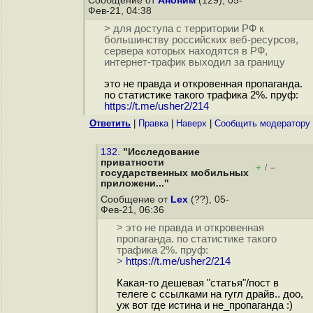
Сообщение от
Аноним
(129), 05-
Фев-21, 04:38
> для доступа с территории РФ к
большинству российских веб-ресурсов,
сервера которых находятся в РФ,
интернет-трафик выходил за границу
это не правда и откровенная пропаганда.
по статистике такого трафика 2%. пруф:
https://t.me/usher2/214
Ответить
|
Правка
|
Наверх
|
Cообщить модератору
132.
"Исследование
приватности
+
–
/
государственных мобильных
приложени..."
Сообщение от
Lex
(??), 05-
Фев-21, 06:36
> это не правда и откровенная
пропаганда. по статистике такого
трафика 2%. пруф:
>
https://t.me/usher2/214
Какая-то дешевая "статья"/пост в
телеге с ссылками на гугл драйв.. доо,
уж вот где истина и не_пропаганда :)