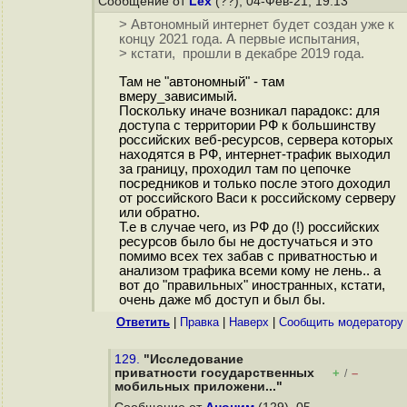
Сообщение от
Lex
(??), 04-Фев-21, 19:13
> Автономный интернет будет создан уже к
концу 2021 года. А первые испытания,
> кстати, прошли в декабре 2019 года.
Там не "автономный" - там
вмеру_зависимый.
Поскольку иначе возникал парадокс: для
доступа с территории РФ к большинству
российских веб-ресурсов, сервера которых
находятся в РФ, интернет-трафик выходил
за границу, проходил там по цепочке
посредников и только после этого доходил
от российского Васи к российскому серверу
или обратно.
Т.е в случае чего, из РФ до (!) российских
ресурсов было бы не достучаться и это
помимо всех тех забав с приватностью и
анализом трафика всеми кому не лень.. а
вот до "правильных" иностранных, кстати,
очень даже мб доступ и был бы.
Ответить
|
Правка
|
Наверх
|
Cообщить модератору
129.
"Исследование
приватности государственных
+
–
/
мобильных приложени..."