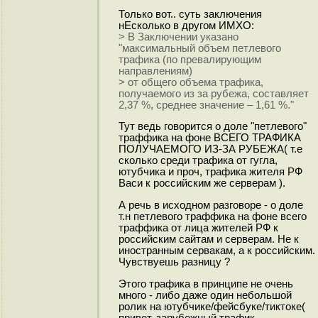
Только вот.. суть заключения
нЕсколько в другом ИМХО:
> В Заключении указано
"максимальный объем петлевого
трафика (по превалирующим
направлениям)
> от общего объема трафика,
получаемого из за рубежа, составляет
2,37 %, среднее значение – 1,61 %."
Тут ведь говорится о доле "петлевого"
траффика на фоне ВСЕГО ТРАФИКА
ПОЛУЧАЕМОГО ИЗ-ЗА РУБЕЖА( т.е
сколько среди трафика от гугла,
ютубчика и проч, трафика жителя РФ
Васи к российским же серверам ).
А речь в исходном разговоре - о доле
т.н петлевого траффика на фоне всего
траффика от лица жителей РФ к
российским сайтам и серверам. Не к
иностранным сервакам, а к российским.
Чувствуешь разницу ?
Этого трафика в принципе не очень
много - либо даже один небольшой
ролик на ютубчике/фейсбуке/тиктоке(
привет, зарубежный трафик