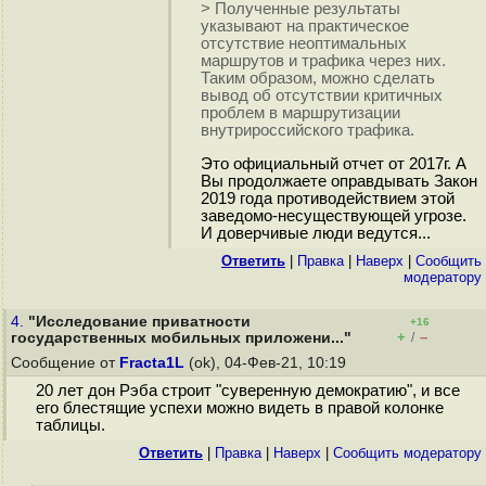
> Полученные результаты
указывают на практическое
отсутствие неоптимальных
маршрутов и трафика через них.
Таким образом, можно сделать
вывод об отсутствии критичных
проблем в маршрутизации
внутрироссийского трафика.
Это официальный отчет от 2017г. А
Вы продолжаете оправдывать Закон
2019 года противодействием этой
заведомо-несуществующей угрозе.
И доверчивые люди ведутся...
Ответить
|
Правка
|
Наверх
|
Cообщить
модератору
4.
"Исследование приватности
+16
+
–
государственных мобильных приложени..."
/
Сообщение от
Fracta1L
(ok), 04-Фев-21, 10:19
20 лет дон Рэба строит "суверенную демократию", и все
его блестящие успехи можно видеть в правой колонке
таблицы.
Ответить
|
Правка
|
Наверх
|
Cообщить модератору