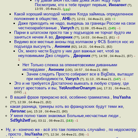
Ну давай анон Поставь дома экзит ноду тора
Посмотрим, кто к тебе придет первым
,
Иноагент
(?),
13:55 , 05-Фев-21, (
)
155
Какой хороший молодой человек Когда займешь определенное
положение в обществе,
,
АНБ
(?), 12:01 , 04-Фев-21, (43)
+3
Даже приходить не надо, выедешь за границы России на свои
честнозаработанные
,
Vanych
(?), 11:09 , 05-Фев-21, (
145
)
–1
Парни в штатском просто так у подъездов не торчат будто им
заняться нечем А во
,
Дворник
(??), 14:03 , 04-Фев-21, (81)
–2
Видимо все местные аноны под колпаком у ФСБ Боятся нос из
подъезда высунуть
,
Аноним
(82), 14:21 , 04-Фев-21, (82)
Ох, много чести Будто у них дел важных нет, чтоб за
неуловимыми Джо следить
,
Дворник
(??), 14:58 , 04-Фев-21, (87)
–
1
Нет Только слежка за опеннетовскими диванными
икспердами
,
Аноним
(100), 16:57 , 04-Фев-21, (98)
Зачем следить Просто собирают все в BigData, вытащат
при необходимости
,
Vanych
(?), 11:13 , 05-Фев-21, (
147
)
–1
Это и не требуется Достаточно выехать в любую страну, где
могут арестовать и вы
,
YetAnotherOnanym
(ok), 17:31 , 04-Фев-21,
(102)
–1
В вашей фразе прекрасно всё, особенно грамматика
,
InuYasha
(??), 12:39 , 04-Фев-21, (62)
какая разница, трекеры хоть во французских будут теми же
,
Леголас
(ok), 15:18 , 04-Фев-21, (90)
У меня полно таких знакомых Больные,несчастные люди
,
Sd9gh2wtf
(ok), 03:11 , 06-Фев-21, (
163
)
–1
Ну, и - конечно же - всё это там появилось случайно , по недосмотру
, просто
,
InuYasha
(??), 12:34 , 04-Фев-21, (59)
–1