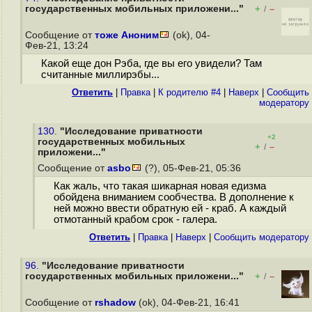
государственных мобильных приложени..."
+
–
/
Сообщение от
тоже Аноним
(ok), 04-
Фев-21, 13:24
Какой еще дон Рэба, где вы его увидели? Там
считанные миллирэбы...
Ответить
|
Правка
|
К родителю #4
|
Наверх
|
Cообщить
модератору
130.
"Исследование приватности
+2
государственных мобильных
+
–
/
приложени..."
Сообщение от
asbo
(?), 05-Фев-21, 05:36
Как жаль, что такая шикарная новая едизма
обойдена вниманием сообчества. В дополнение к
ней можно ввести обратную ей - краб. А каждый
отмотанный крабом срок - галера.
Ответить
|
Правка
|
Наверх
|
Cообщить модератору
96.
"Исследование приватности
государственных мобильных приложени..."
+
–
/
Сообщение от
rshadow
(ok), 04-Фев-21, 16:41