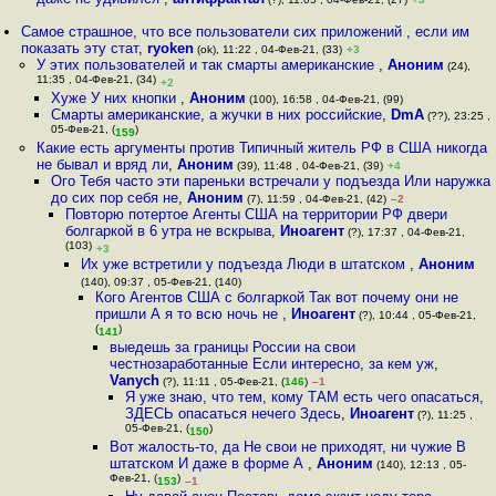
Самое страшное, что все пользователи сих приложений , если им
показать эту стат
,
ryoken
(ok), 11:22 , 04-Фев-21, (33)
+3
У этих пользователей и так смарты американские
,
Аноним
(24),
11:35 , 04-Фев-21, (34)
+2
Хуже У них кнопки
,
Аноним
(100), 16:58 , 04-Фев-21, (99)
Смарты американские, а жучки в них российские
,
DmA
(??), 23:25 ,
05-Фев-21, (
)
159
Какие есть аргументы против Типичный житель РФ в США никогда
не бывал и вряд ли
,
Аноним
(39), 11:48 , 04-Фев-21, (39)
+4
Ого Тебя часто эти пареньки встречали у подъезда Или наружка
до сих пор себя не
,
Аноним
(7), 11:59 , 04-Фев-21, (42)
–2
Повторю потертое Агенты США на территории РФ двери
болгаркой в 6 утра не вскрыва
,
Иноагент
(?), 17:37 , 04-Фев-21,
(103)
+3
Их уже встретили у подъезда Люди в штатском
,
Аноним
(140), 09:37 , 05-Фев-21, (140)
Кого Агентов США с болгаркой Так вот почему они не
пришли А я то всю ночь не
,
Иноагент
(?), 10:44 , 05-Фев-21,
(
)
141
выедешь за границы России на свои
честнозаработанные Если интересно, за кем уж
,
Vanych
(?), 11:11 , 05-Фев-21, (
146
)
–1
Я уже знаю, что тем, кому ТАМ есть чего опасаться,
ЗДЕСЬ опасаться нечего Здесь
,
Иноагент
(?), 11:25 ,
05-Фев-21, (
)
150
Вот жалость-то, да Не свои не приходят, ни чужие В
штатском И даже в форме А
,
Аноним
(140), 12:13 , 05-
Фев-21, (
)
153
–1