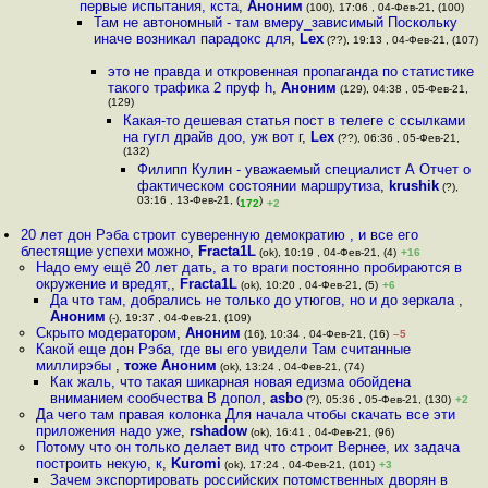
первые испытания, кста
,
Аноним
(100), 17:06 , 04-Фев-21, (100)
Там не автономный - там вмеру_зависимый Поскольку
иначе возникал парадокс для
,
Lex
(??), 19:13 , 04-Фев-21, (107)
это не правда и откровенная пропаганда по статистике
такого трафика 2 пруф h
,
Аноним
(129), 04:38 , 05-Фев-21,
(129)
Какая-то дешевая статья пост в телеге с ссылками
на гугл драйв доо, уж вот г
,
Lex
(??), 06:36 , 05-Фев-21,
(132)
Филипп Кулин - уважаемый специалист А Отчет о
фактическом состоянии маршрутиза
,
krushik
(?),
03:16 , 13-Фев-21, (
)
172
+2
20 лет дон Рэба строит суверенную демократию , и все его
блестящие успехи можно
,
Fracta1L
(ok), 10:19 , 04-Фев-21, (4)
+16
Надо ему ещё 20 лет дать, а то враги постоянно пробираются в
окружение и вредят,
,
Fracta1L
(ok), 10:20 , 04-Фев-21, (5)
+6
Да что там, добрались не только до утюгов, но и до зеркала
,
Аноним
(-), 19:37 , 04-Фев-21, (109)
Скрыто модератором
,
Аноним
(16), 10:34 , 04-Фев-21, (16)
–5
Какой еще дон Рэба, где вы его увидели Там считанные
миллирэбы
,
тоже Аноним
(ok), 13:24 , 04-Фев-21, (74)
Как жаль, что такая шикарная новая едизма обойдена
вниманием сообчества В допол
,
asbo
(?), 05:36 , 05-Фев-21, (130)
+2
Да чего там правая колонка Для начала чтобы скачать все эти
приложения надо уже
,
rshadow
(ok), 16:41 , 04-Фев-21, (96)
Потому что он только делает вид что строит Вернее, их задача
построить некую, к
,
Kuromi
(ok), 17:24 , 04-Фев-21, (101)
+3
Зачем экспортировать российских потомственных дворян в