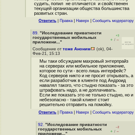
судить, попил не отличается и свойственен
текущей организации общества большинства
развитых стран.
Ответить
|
Правка
|
Наверх
|
Cообщить модератору
89.
"Исследование приватности
+3
государственных мобильных
+
–
/
приложени..."
Сообщение от
тоже Аноним
(ok), 04-
Фев-21, 15:13
Мы таки обсуждаем махровый энтерпрайз
на серверах или мобильное приложение,
которое по сути - всего лишь интерфейс?
Код серверов никто и не просит открывать, а
если разработчик в клиенте под Андроид
навалял такого, что стыдно показать - за это
штрафовать надо, а не доплачивать.
Если же показать это не только стыдно, но и
небезопасно - такой клиент стоит
решительно отправить на помойку.
Ответить
|
Правка
|
Наверх
|
Cообщить модератору
92.
"Исследование приватности
–2
государственных мобильных
+
–
/
приложени..."