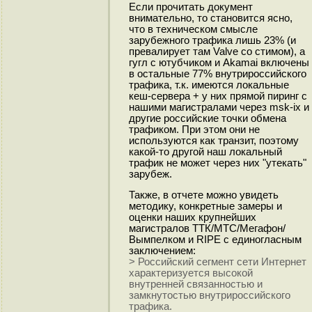
Если прочитать документ
внимательно, то становится ясно,
что в техническом смысле
зарубежного трафика лишь 23% (и
превалирует там Valve со стимом), а
гугл с ютубчиком и Akamai включены
в остальные 77% внутрироссийского
трафика, т.к. имеются локальные
кеш-сервера + у них прямой пиринг с
нашими магистралами через msk-ix и
другие российские точки обмена
трафиком. При этом они не
используются как транзит, поэтому
какой-то другой наш локальный
трафик не может через них "утекать"
зарубеж.
Также, в отчете можно увидеть
методику, конкретные замеры и
оценки наших крупнейших
магистралов ТТК/МТС/Мегафон/
Вымпелком и RIPE с единогласным
заключением:
> Российский сегмент сети Интернет
характеризуется высокой
внутренней связанностью и
замкнутостью внутрироссийского
трафика.