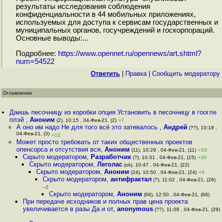
результаты исследования соблюдения
конфиденциальности в 44 мобильных приложениях,
используемых для доступа к сервисам государственных и
муниципальных органов, госучреждений и госкорпораций.
Основные выводы:...
Подробнее:
https://www.opennet.ru/opennews/art.shtml?
num=54522
Ответить
|
Правка
|
Cообщить модератору
Оглавление
Даешь песочницу из коробки опция Установить в песочницу в гоогле
плэй
,
Аноним
(2), 10:15 , 04-Фев-21, (2)
+7
А оно им надо Не для того всё это затевалось
,
Андрей
(??), 10:18 ,
04-Фев-21, (3)
+12
Может просто требовать от таких общественных проектов
опенсорса и отсутствия вся
,
Аноним
(11), 10:29 , 04-Фев-21, (11)
+29
Скрыто модератором
,
Разработчик
(?), 10:31 , 04-Фев-21, (15)
+30
Скрыто модератором
,
Леголас
(ok), 10:47 , 04-Фев-21, (22)
Скрыто модератором
,
Аноним
(24), 10:50 , 04-Фев-21, (24)
+9
Скрыто модератором
,
антифрактал
(?), 11:02 , 04-Фев-21, (26)
–2
Скрыто модератором
,
Аноним
(66), 12:50 , 04-Фев-21, (66)
При передаче исходников и полных прав цена проекта
увеличивается в разы Да и от
,
anonymous
(??), 11:08 , 04-Фев-21, (29)