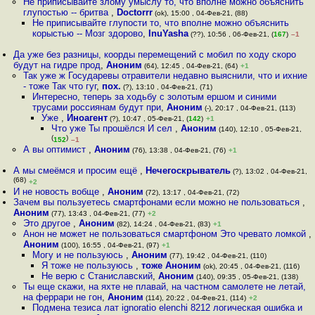
Не приписывайте злому умыслу то, что вполне можно объяснить
глупостью -- бритва
,
Doctorrr
(ok), 15:00 , 04-Фев-21, (88)
Не приписывайте глупости то, что вполне можно объяснить
корыстью -- Мозг здорово
,
InuYasha
(??), 10:56 , 06-Фев-21, (
167
)
–1
Да уже без разницы, коорды перемещений с мобил по ходу скоро
будут на гидре прод
,
Аноним
(64), 12:45 , 04-Фев-21, (64)
+1
Так уже ж Государевы отравители недавно выяснили, что и ихние
- тоже Так что гуг
,
пох.
(?), 13:10 , 04-Фев-21, (71)
Интересно, теперь за ходьбу с золотым ершом и синими
трусами россиянам будут при
,
Аноним
(-), 20:17 , 04-Фев-21, (113)
Уже
,
Иноагент
(?), 10:47 , 05-Фев-21, (
142
)
+1
Что уже Ты прошёлся И сел
,
Аноним
(140), 12:10 , 05-Фев-21,
(
)
152
–1
А вы оптимист
,
Аноним
(76), 13:38 , 04-Фев-21, (76)
+1
А мы смеёмся и просим ещё
,
Нечегоскрыватель
(?), 13:02 , 04-Фев-21,
(68)
+2
И не новость вобще
,
Аноним
(72), 13:17 , 04-Фев-21, (72)
Зачем вы пользуетесь смартфонами если можно не пользоваться
,
Аноним
(77), 13:43 , 04-Фев-21, (77)
+2
Это другое
,
Аноним
(82), 14:24 , 04-Фев-21, (83)
+1
Анон не может не пользоваться смартфоном Это чревато ломкой
,
Аноним
(100), 16:55 , 04-Фев-21, (97)
+1
Могу и не пользуюсь
,
Аноним
(77), 19:42 , 04-Фев-21, (110)
Я тоже не пользуюсь
,
тоже Аноним
(ok), 20:45 , 04-Фев-21, (116)
Не верю с Станиславский
,
Аноним
(140), 09:35 , 05-Фев-21, (138)
Ты еще скажи, на яхте не плавай, на частном самолете не летай,
на феррари не гон
,
Аноним
(114), 20:22 , 04-Фев-21, (114)
+2
Подмена тезиса лат ignoratio elenchi 8212 логическая ошибка и