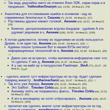
Так ведь дедлайны никто не отменял Взял SDK, херак-херак и в
продакшон
,
YetAnotherOnanym
(ok), 13:56 , 04-Фев-21, (79)
Аналитика для отслеживания ошибок в основном - код на
современных безопасных я
,
Сишник
(?), 10:35 , 04-Фев-21, (17)
Растаманы дружно кивают головой
,
Аноним
(24), 10:41 , 04-Фев-21,
(19)
Конечно, централизованная вгрузка бэкдоров - удобнее А кто
удумает реднекам в к
,
Аноним
(106), 18:50 , 04-Фев-21, (106)
А потом удивляются, почему их поделиями не особо пользуются
Думаю, я не один так
,
Аноним
(18), 10:40 , 04-Фев-21, (18)
+1
Админы пошли тупенькие Вот в нашем ВУЗе институт
информационных технологий не в
,
Аноним
(24), 10:46 , 04-Фев-21, (20)
+2
Давно уже не встречал, чтобы математик-информатик смог что-
то сделать У них д
,
Аноним
(24), 11:37 , 04-Фев-21, (36)
А у нас на майл ру и полудохлом Рамблере
,
DmA
(??), 23:27 , 05-
Фев-21, (
)
160
- сделать аналог гугл инфраструктуры но за год- будет сделано
товарищ министр
,
brothermechanic
(ok), 10:47 , 04-Фев-21, (21)
+1
Так есть уже Аврора
,
Аноним
(25), 11:01 , 04-Фев-21, (25)
Это Sailfish
,
Timoteo Cirkla
(ok), 11:15 , 04-Фев-21, (31)
Анониму опять не понравились факты
,
Timoteo Cirkla
(ok), 12:31 ,
04-Фев-21, (55)
А его в москвареку не хотят отбуксировать
,
Аноним
(106), 18:47 ,
04-Фев-21, (105)
прочитал как сделать аналог гулаг инфраструктуры но за год ,
даже не удивился
,
антифрактал
(?), 11:05 , 04-Фев-21, (27)
+3