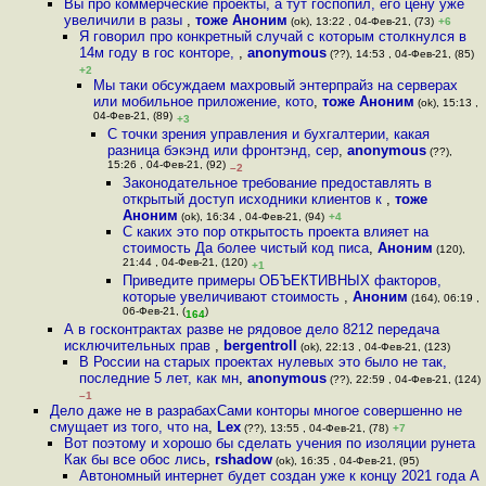
Вы про коммерческие проекты, а тут госпопил, его цену уже
увеличили в разы
,
тоже Аноним
(ok), 13:22 , 04-Фев-21, (73)
+6
Я говорил про конкретный случай с которым столкнулся в
14м году в гос конторе,
,
anonymous
(??), 14:53 , 04-Фев-21, (85)
+2
Мы таки обсуждаем махровый энтерпрайз на серверах
или мобильное приложение, кото
,
тоже Аноним
(ok), 15:13 ,
04-Фев-21, (89)
+3
С точки зрения управления и бухгалтерии, какая
разница бэкэнд или фронтэнд, сер
,
anonymous
(??),
15:26 , 04-Фев-21, (92)
–2
Законодательное требование предоставлять в
открытый доступ исходники клиентов к
,
тоже
Аноним
(ok), 16:34 , 04-Фев-21, (94)
+4
С каких это пор открытость проекта влияет на
стоимость Да более чистый код писа
,
Аноним
(120),
21:44 , 04-Фев-21, (120)
+1
Приведите примеры ОБЪЕКТИВНЫХ факторов,
которые увеличивают стоимость
,
Аноним
(164), 06:19 ,
06-Фев-21, (
)
164
А в госконтрактах разве не рядовое дело 8212 передача
исключительных прав
,
bergentroll
(ok), 22:13 , 04-Фев-21, (123)
В России на старых проектах нулевых это было не так,
последние 5 лет, как мн
,
anonymous
(??), 22:59 , 04-Фев-21, (124)
–1
Дело даже не в разрабахСами конторы многое совершенно не
смущает из того, что на
,
Lex
(??), 13:55 , 04-Фев-21, (78)
+7
Вот поэтому и хорошо бы сделать учения по изоляции рунета
Как бы все обос лись
,
rshadow
(ok), 16:35 , 04-Фев-21, (95)
Автономный интернет будет создан уже к концу 2021 года А