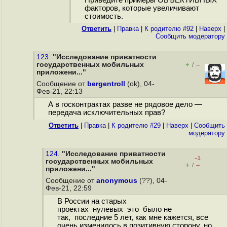
Приведите примеры ОБЪЕКТИВНЫХ
факторов, которые увеличивают
стоимость.
Ответить
|
Правка
|
К родителю #92
|
Наверх
|
Cообщить модератору
123.
"Исследование приватности
государственных мобильных
+
–
/
приложени..."
Сообщение от
bergentroll
(ok), 04-
Фев-21, 22:13
А в госконтрактах разве не рядовое дело —
передача исключительных прав?
Ответить
|
Правка
|
К родителю #29
|
Наверх
|
Cообщить
модератору
124.
"Исследование приватности
–1
государственных мобильных
+
–
/
приложени..."
Сообщение от
anonymous
(??), 04-
Фев-21, 22:59
В России на старых
проектах нулевых это было не
так, последние 5 лет, как мне кажется, все
очень изменилось в позитивную сторону, но