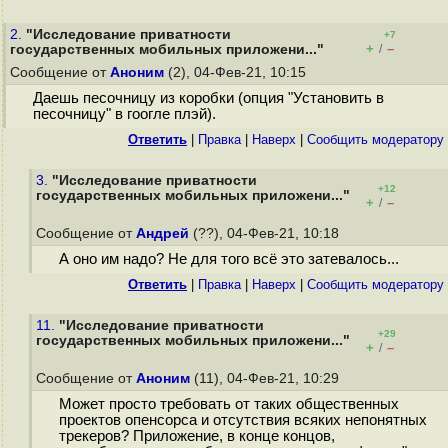
2.
"Исследование приватности
+7
+
–
государственных мобильных приложени..."
/
Сообщение от
Аноним
(2), 04-Фев-21, 10:15
Даешь песочницу из коробки (опция "Установить в
песочницу" в гоогле плэй).
Ответить
|
Правка
|
Наверх
|
Cообщить модератору
3.
"Исследование приватности
+12
государственных мобильных приложени..."
+
–
/
Сообщение от
Андрей
(??), 04-Фев-21, 10:18
А оно им надо? Не для того всё это затевалось...
Ответить
|
Правка
|
Наверх
|
Cообщить модератору
11.
"Исследование приватности
+29
государственных мобильных приложени..."
+
–
/
Сообщение от
Аноним
(11), 04-Фев-21, 10:29
Может просто требовать от таких общественных
проектов опенсорса и отсутствия всяких непонятных
трекеров? Приложение, в конце концов,