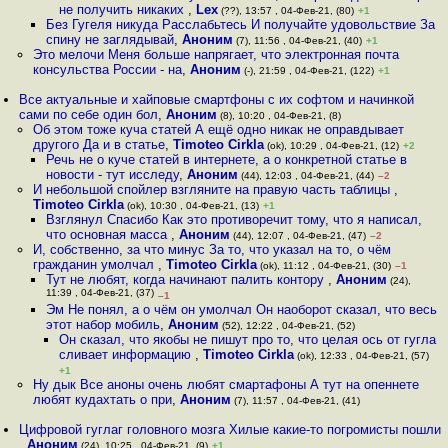
не получить никаких
,
Lex
(??), 13:57 , 04-Фев-21, (80)
+1
Без Гугеля никуда Расслабьтесь И получайте удовольствие За
спину не заглядывай
,
Аноним
(7), 11:56 , 04-Фев-21, (40)
+1
Это мелочи Меня больше напрягает, что электронная почта
консульства России - на
,
Аноним
(-), 21:59 , 04-Фев-21, (122)
+1
Все актуальные и хайповые смартфоны с их софтом и начинкой
сами по себе один бол
,
Аноним
(8), 10:20 , 04-Фев-21, (8)
Об этом тоже куча статей А ещё одно никак не оправдывает
другого Да и в статье
,
Timoteo Cirkla
(ok), 10:29 , 04-Фев-21, (12)
+2
Речь не о куче статей в интернете, а о конкретной статье в
новости - тут исследу
,
Аноним
(44), 12:03 , 04-Фев-21, (44)
–2
И небольшой спойлер взгляните на правую часть таблицы
,
Timoteo Cirkla
(ok), 10:30 , 04-Фев-21, (13)
+1
Взглянул Спасибо Как это противоречит тому, что я написал,
что основная масса
,
Аноним
(44), 12:07 , 04-Фев-21, (47)
–2
И, собственно, за что минус За то, что указал на то, о чём
гражданин умолчал
,
Timoteo Cirkla
(ok), 11:12 , 04-Фев-21, (30)
–1
Тут не любят, когда начинают палить контору
,
Аноним
(24),
11:39 , 04-Фев-21, (37)
–1
Эм Не понял, а о чём он умолчал Он наоборот сказал, что весь
этот набор мобиль
,
Аноним
(52), 12:22 , 04-Фев-21, (52)
Он сказал, что якобы не пишут про то, что целая ось от гугла
сливает информацию
,
Timoteo Cirkla
(ok), 12:33 , 04-Фев-21, (57)
+1
Ну дык Все аноны очень любят смартафоны А тут на опеннете
любят кудахтать о при
,
Аноним
(7), 11:57 , 04-Фев-21, (41)
Цифровой гуглаг головного мозга Хилые какие-то погромисты пошли
,
Аноним
(24), 10:25 , 04-Фев-21, (9)
+1