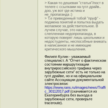
> Какая-то дешевая "статья"/пост в
телеге с ссылками на гугл драйв..
доо, уж вот где истина и
не_пропаганда :)
> Т.е приведенный тобой "пруф" -
подмена понятий и попытка выдать
желаемое за действительное. В
лучем случае, это наспех
слепленная недопропаганда, в
которую поверят лишь школьники и
недостуденты, неспособные вникать
в написанное и не имеющие
критического мышления.
Филипп Кулин - уважаемый
специалист. А "Отчет о фактическом
состоянии маршрутизации
внутрироссийского трафика через
зарубежные сети" есть не только на
гугл драйве, но и на официальном
сайте Ассоциации документальной
электросвязи:
https://www.rans.ru/images/news/Traffi
c_30112017.pdf
(скачивается из
Екатеринбурга без выхода в
зарубежные сети, проверьте
traceroute).