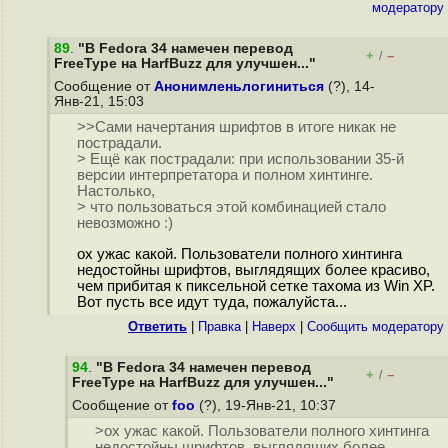
модератору
89
.
"В Fedora 34 намечен перевод
+
–
/
FreeType на HarfBuzz для улучшен..."
Сообщение от
Анонимленьлогиниться
(?), 14-
Янв-21, 15:03
>>Сами начертания шрифтов в итоге никак не
пострадали.
> Ещё как пострадали: при использовании 35-й
версии интерпретатора и полном хинтинге.
Настолько,
> что пользоваться этой комбинацией стало
невозможно :)
ох ужас какой. Пользователи полного хинтинга
недостойны шрифтов, выглядящих более красиво,
чем прибитая к пиксельной сетке тахома из Win XP.
Вот пусть все идут туда, пожалуйста...
Ответить
|
Правка
|
Наверх
|
Cообщить модератору
94
.
"В Fedora 34 намечен перевод
+
–
/
FreeType на HarfBuzz для улучшен..."
Сообщение от
foo
(?), 19-Янв-21, 10:37
>ох ужас какой. Пользователи полного хинтинга
недостойны шрифтов, выглядящих более