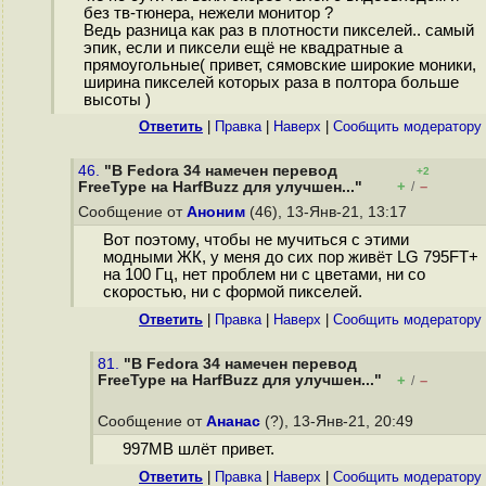
без тв-тюнера, нежели монитор ?
Ведь разница как раз в плотности пикселей.. самый
эпик, если и пиксели ещё не квадратные а
прямоугольные( привет, сямовские широкие моники,
ширина пикселей которых раза в полтора больше
высоты )
Ответить
|
Правка
|
Наверх
|
Cообщить модератору
46.
"В Fedora 34 намечен перевод
+2
+
–
FreeType на HarfBuzz для улучшен..."
/
Сообщение от
Аноним
(46), 13-Янв-21, 13:17
Вот поэтому, чтобы не мучиться с этими
модными ЖК, у меня до сих пор живёт LG 795FT+
на 100 Гц, нет проблем ни с цветами, ни со
скоростью, ни с формой пикселей.
Ответить
|
Правка
|
Наверх
|
Cообщить модератору
81.
"В Fedora 34 намечен перевод
FreeType на HarfBuzz для улучшен..."
+
–
/
Сообщение от
Ананас
(?), 13-Янв-21, 20:49
997MB шлёт привет.
Ответить
|
Правка
|
Наверх
|
Cообщить модератору