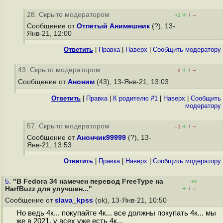
28. Скрыто модератором
+
–
/
+1
Сообщение от
Отпетый Анимешник
(?), 13-
Янв-21, 12:00
Ответить
|
Правка
|
Наверх
|
Cообщить модератору
43. Скрыто модератором
+
–
/
–2
Сообщение от
Аноним
(43), 13-Янв-21, 13:03
Ответить
|
Правка
|
К родителю #1
|
Наверх
|
Cообщить
модератору
57. Скрыто модератором
+
–
/
–1
Сообщение от
Анончик99999
(?), 13-
Янв-21, 13:53
Ответить
|
Правка
|
Наверх
|
Cообщить модератору
5.
"В Fedora 34 намечен перевод FreeType на
+2
+
–
HarfBuzz для улучшен..."
/
Сообщение от
slava_kpss
(ok), 13-Янв-21, 10:50
Но ведь 4к... покупайте 4к... все должны покупать 4к... мы
же в 2021, у всех уже есть 4к...