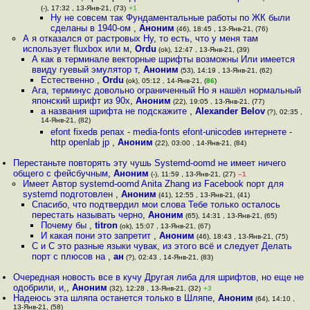
(-), 17:32 , 13-Янв-21, (73)
+1
Ну не совсем так Фундаментальные работы по ЖК были
сделаны в 1940-ом
,
Аноним
(46), 18:45 , 13-Янв-21, (76)
А я отказался от растровых Ну, то есть, что у меня там
использует fluxbox или м
,
Ordu
(ok), 12:47 , 13-Янв-21, (39)
А как в терминале векторные шрифты возможны Или имеется
ввиду гуевый эмулятор т
,
Аноним
(53), 14:19 , 13-Янв-21, (62)
Естественно
,
Ordu
(ok), 05:12 , 14-Янв-21, (
86
)
Ага, терминус довольно ограниченный Но я нашёл нормальный
японский шрифт из 90х
,
Аноним
(22), 19:05 , 13-Янв-21, (77)
а названия шрифта не подскажите
,
Alexander Belov
(?), 02:35 ,
14-Янв-21, (82)
efont fixedв репах - media-fonts efont-unicodeв интернете -
http openlab jp
,
Аноним
(22), 03:00 , 14-Янв-21, (84)
Перестаньте повторять эту чушь Systemd-oomd не имеет ничего
общего с фейсбучным
,
Аноним
(-), 11:59 , 13-Янв-21, (27)
–1
Имеет Автор systemd-oomd Anita Zhang из Facebook порт для
systemd подготовлен
,
Аноним
(41), 12:55 , 13-Янв-21, (41)
Спасибо, что подтвердил мои слова Тебе только осталось
перестать называть черно
,
Аноним
(65), 14:31 , 13-Янв-21, (65)
Почему бы
,
titron
(ok), 15:07 , 13-Янв-21, (67)
И какая пони это запретит
,
Аноним
(46), 18:43 , 13-Янв-21, (75)
C и C это разные языки чувак, из этого всё и следует Делать
порт с плюсов на
,
ан
(?), 02:43 , 14-Янв-21, (83)
Очередная новость все в кучу Другая либа для шрифтов, но еще не
одобрили, и,
,
Аноним
(32), 12:28 , 13-Янв-21, (32)
+3
Надеюсь эта шляпа останется только в Шляпе
,
Аноним
(64), 14:10 ,
13-Янв-21, (58)