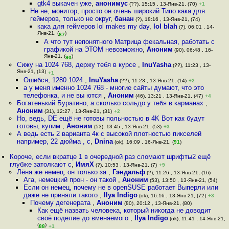
gtk4 выкачен уже
,
анонимус
(??), 15:15 , 13-Янв-21, (70)
+1
Не не, монитор, просто он очень широкий Типо кака для
геймеров, только не округ
,
банан
(?), 18:16 , 13-Янв-21, (74)
кака для геймеров lol makes my day
,
lol blah
(?), 06:01 , 14-
Янв-21, (
)
87
А что тут непонятного Матрица фекальная, работать с
графикой на ЭТОМ невозможно
,
Аноним
(90), 06:48 , 16-
Янв-21, (
)
90
Сижу на 1024 768, держу тебя в курсе
,
InuYasha
(??), 11:23 , 13-
Янв-21, (13)
+1
Ошибся, 1280 1024
,
InuYasha
(??), 11:23 , 13-Янв-21, (14)
+2
а у меня именно 1024 768 - многие сайты думают, что это
телефонка, и не вы ются
,
Аноним
(46), 13:21 , 13-Янв-21, (47)
+4
Богатенький Буратино, а сколько сольдо у тебя в карманах
,
Аноним
(31), 12:27 , 13-Янв-21, (31)
+2
Но, ведь, DE ещё не готовы польностью в 4K Вот как будут
готовы, купим
,
Аноним
(53), 13:45 , 13-Янв-21, (53)
+3
А ведь есть 2 варианта 4к с высокой плотностью пикселей
например, 22 дюйма , с
,
Dnina
(ok), 16:09 , 16-Янв-21, (
91
)
Короче, если вкратце 1 в очередной раз сломают шрифты2 ещё
глубже затолкают с
,
ИмяХ
(?), 10:53 , 13-Янв-21, (7)
+9
Лёня же немец, он только за
,
Гэндальф
(?), 11:26 , 13-Янв-21, (16)
Ага, немецкий прон - он такой
,
Аноним
(53), 13:50 , 13-Янв-21, (54)
Если он немец, почему не в openSUSE работает Выперли или
даже не приняли такого
,
Ilya Indigo
(ok), 16:16 , 13-Янв-21, (72)
+3
Почему дегенерата
,
Аноним
(80), 20:12 , 13-Янв-21, (80)
Как ещё назвать человека, который никогда не доводит
своё поделие до вменяемого
,
Ilya Indigo
(ok), 11:41 , 14-Янв-21,
(
)
88
+1