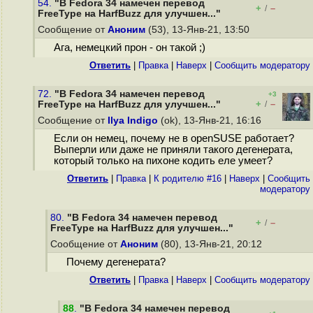
54.
"В Fedora 34 намечен перевод
+
–
/
FreeType на HarfBuzz для улучшен..."
Сообщение от
Аноним
(53), 13-Янв-21, 13:50
Ага, немецкий прон - он такой ;)
Ответить
|
Правка
|
Наверх
|
Cообщить модератору
72.
"В Fedora 34 намечен перевод
+3
+
–
FreeType на HarfBuzz для улучшен..."
/
Сообщение от
Ilya Indigo
(ok), 13-Янв-21, 16:16
Если он немец, почему не в openSUSE работает?
Выперли или даже не приняли такого дегенерата,
который только на пихоне кодить еле умеет?
Ответить
|
Правка
|
К родителю #16
|
Наверх
|
Cообщить
модератору
80.
"В Fedora 34 намечен перевод
+
–
/
FreeType на HarfBuzz для улучшен..."
Сообщение от
Аноним
(80), 13-Янв-21, 20:12
Почему дегенерата?
Ответить
|
Правка
|
Наверх
|
Cообщить модератору
88
.
"В Fedora 34 намечен перевод