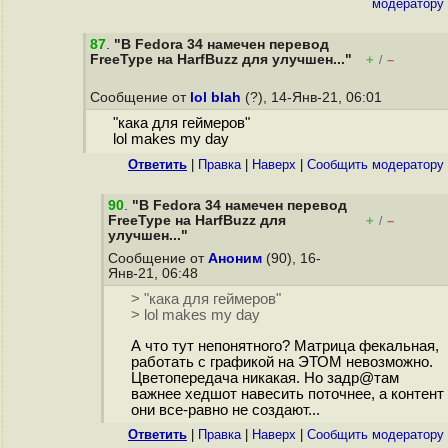
модератору
87
.
"В Fedora 34 намечен перевод
FreeType на HarfBuzz для улучшен..."
+
–
/
Сообщение от
lol blah
(?), 14-Янв-21, 06:01
"кака для геймеров"
lol makes my day
Ответить
|
Правка
|
Наверх
|
Cообщить модератору
90
.
"В Fedora 34 намечен перевод
FreeType на HarfBuzz для
+
–
/
улучшен..."
Сообщение от
Аноним
(90), 16-
Янв-21, 06:48
> "кака для геймеров"
> lol makes my day
А что тут непонятного? Матрица фекальная,
работать с графикой на ЭТОМ невозможно.
Цветопередача никакая. Но задр@там
важнее хедшот навесить поточнее, а контент
они все-равно не создают...
Ответить
|
Правка
|
Наверх
|
Cообщить модератору