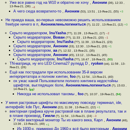
Уже все равно год на W10 и обратно не хочу
,
Аноним
(36), 12:33 ,
13-Янв-21, (36)
–4
А чего сюда возвратило-то
,
Аноним
(53), 13:51 , 13-Янв-21, (55)
+3
Не правда ваша, во-первых невозможно решить использованием
freetype ничего в п
,
Анонимленьлогиниться
(?), 11:22 , 13-Янв-21, (12)
+3
Скрыто модератором
,
InuYasha
(??), 11:28 , 13-Янв-21, (17)
–2
Скрыто модератором
,
Вован
(??), 11:33 , 13-Янв-21, (20)
–1
Скрыто модератором
,
InuYasha
(??), 11:39 , 13-Янв-21, (23)
Скрыто модератором
,
Аноним
(33), 12:30 , 13-Янв-21, (33)
+1
Скрыто модератором
,
aa
(?), 12:32 , 13-Янв-21, (35)
Скрыто модератором
,
Аноним
(45), 13:12 , 13-Янв-21, (45)
Скрыто модератором
,
InuYasha
(??), 16:47 , 18-Янв-21, (
93
)
TN-матрица, ну его LED Cinema27 руледд D
,
ryoken
(ok), 11:58 , 13-
Янв-21, (26)
Ещё как пострадали при использовании 35-й версии
интерпретатора и полном хинтин
,
foo
(?), 12:54 , 13-Янв-21, (40)
ох ужас какой Пользователи полного хинтинга недостойны
шрифтов, выглядящих боле
,
Анонимленьлогиниться
(?), 15:03 ,
14-Янв-21, (
)
89
Никогда не использовал тахомы
,
foo
(?), 10:37 , 19-Янв-21, (
94
)
У меня растровые шрифты по максимуму повсюду терминал, ide,
интерфейс kde Пус
,
Аноним
(22), 11:38 , 13-Янв-21, (22)
+1
векторная графика круче растровой как в плане результата, так и
в плане производ
,
Гимли
(?), 11:54 , 13-Янв-21, (24)
–3
У тебя векторный монитор Ты из какого века, Карл
,
Аноним
(46),
13:36 , 13-Янв-21, (49)
+1
Из 1930-х, примерно До 1960-х всё было векторным
,
Аноним