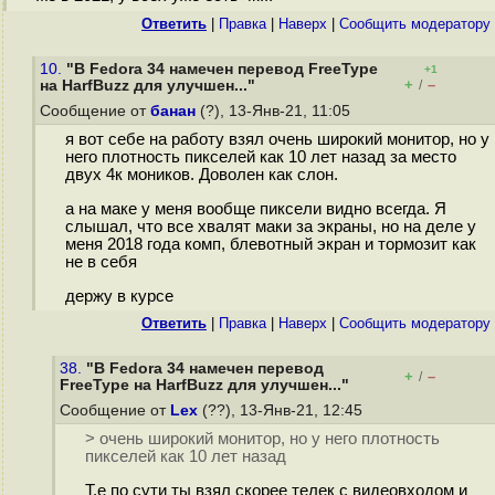
Ответить
|
Правка
|
Наверх
|
Cообщить модератору
10.
"В Fedora 34 намечен перевод FreeType
+1
+
–
на HarfBuzz для улучшен..."
/
Сообщение от
банан
(?), 13-Янв-21, 11:05
я вот себе на работу взял очень широкий монитор, но у
него плотность пикселей как 10 лет назад за место
двух 4к моников. Доволен как слон.
а на маке у меня вообще пиксели видно всегда. Я
слышал, что все хвалят маки за экраны, но на деле у
меня 2018 года комп, блевотный экран и тормозит как
не в себя
держу в курсе
Ответить
|
Правка
|
Наверх
|
Cообщить модератору
38.
"В Fedora 34 намечен перевод
+
–
/
FreeType на HarfBuzz для улучшен..."
Сообщение от
Lex
(??), 13-Янв-21, 12:45
> очень широкий монитор, но у него плотность
пикселей как 10 лет назад
Т.е по сути ты взял скорее телек с видеовходом и