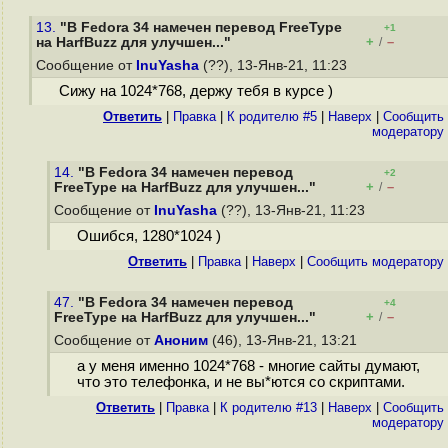
13.
"В Fedora 34 намечен перевод FreeType
+1
+
–
на HarfBuzz для улучшен..."
/
Сообщение от
InuYasha
(??), 13-Янв-21, 11:23
Сижу на 1024*768, держу тебя в курсе )
Ответить
|
Правка
|
К родителю #5
|
Наверх
|
Cообщить
модератору
14.
"В Fedora 34 намечен перевод
+2
+
–
FreeType на HarfBuzz для улучшен..."
/
Сообщение от
InuYasha
(??), 13-Янв-21, 11:23
Ошибся, 1280*1024 )
Ответить
|
Правка
|
Наверх
|
Cообщить модератору
47.
"В Fedora 34 намечен перевод
+4
+
–
FreeType на HarfBuzz для улучшен..."
/
Сообщение от
Аноним
(46), 13-Янв-21, 13:21
а у меня именно 1024*768 - многие сайты думают,
что это телефонка, и не вы*ются со скриптами.
Ответить
|
Правка
|
К родителю #13
|
Наверх
|
Cообщить
модератору