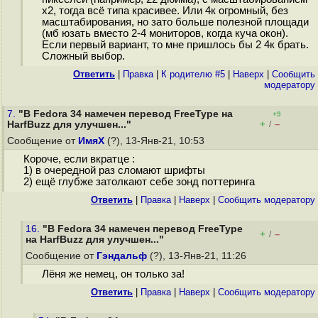
х2, тогда всё типа красивее. Или 4к огромный, без
масштабирования, но зато больше полезной площади
(мб юзать вместо 2-4 мониторов, когда куча окон).
Если первый вариант, то мне пришлось бы 2 4к брать.
Сложный выбор.
Ответить
|
Правка
|
К родителю #5
|
Наверх
|
Cообщить
модератору
7.
"В Fedora 34 намечен перевод FreeType на
+9
+
–
HarfBuzz для улучшен..."
/
Сообщение от
ИмяХ
(?), 13-Янв-21, 10:53
Короче, если вкратце :
1) в очередной раз сломают шрифты
2) ещё глубже затолкают себе зонд поттеринга
Ответить
|
Правка
|
Наверх
|
Cообщить модератору
16.
"В Fedora 34 намечен перевод FreeType
+
–
/
на HarfBuzz для улучшен..."
Сообщение от
Гэндальф
(?), 13-Янв-21, 11:26
Лёня же немец, он только за!
Ответить
|
Правка
|
Наверх
|
Cообщить модератору