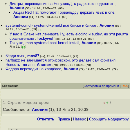
Дистры, перешедшие на НенужноД, с радостью подхватят
,
Аноним
(53), 14:14 , 13-Янв-21, (60)
Акции Red Hat помогают Торвальдсу держать язык в опе
,
Аноним
(64), 14:25 , 13-Янв-21, (63)
systemd-oomd - systemd-kerneld всё ближе и ближе
,
Аноним
(53),
14:12 , 13-Янв-21, (59)
+3
У нас в Слаке нет леннарта Ну, есть elogind и eudev, но эти ребята
сравнительно
,
lockywolf
(ok), 15:13 , 13-Янв-21, (69)
Так уже, man systemd-boot kernel-install
,
Аноним
(85), 04:55 , 14-
Янв-21, (
)
85
бёрди жив
,
mos87
(ok), 15:49 , 13-Янв-21, (71)
harfbuzz не занимается отрисовской, это делает сам фритайп
Новость тяп-ляп
,
Аноним
(78), 19:10 , 13-Янв-21, (78)
Федора переходит на хардбасс
,
Аноним
(79), 19:42 , 13-Янв-21, (79)
Сообщения
[
Сортировка по времени
|
RSS
]
1. Скрыто модератором
+
–
/
–9
Сообщение от
Аноним
(1), 13-Янв-21, 10:39
Ответить
|
Правка
|
Наверх
|
Cообщить модератору