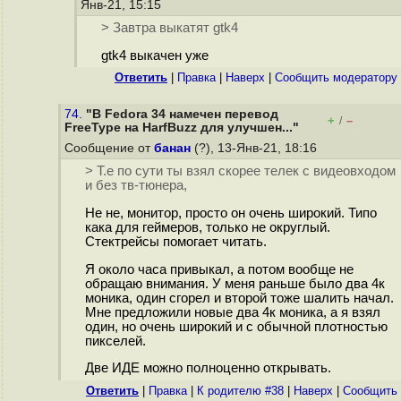
Янв-21, 15:15
> Завтра выкатят gtk4
gtk4 выкачен уже
Ответить
|
Правка
|
Наверх
|
Cообщить модератору
74.
"В Fedora 34 намечен перевод
+
–
/
FreeType на HarfBuzz для улучшен..."
Сообщение от
банан
(?), 13-Янв-21, 18:16
> Т.е по сути ты взял скорее телек с видеовходом
и без тв-тюнера,
Не не, монитор, просто он очень широкий. Типо
кака для геймеров, только не округлый.
Стектрейсы помогает читать.
Я около часа привыкал, а потом вообще не
обращаю внимания. У меня раньше было два 4к
моника, один сгорел и второй тоже шалить начал.
Мне предложили новые два 4к моника, а я взял
один, но очень широкий и с обычной плотностью
пикселей.
Две ИДЕ можно полноценно открывать.
Ответить
|
Правка
|
К родителю #38
|
Наверх
|
Cообщить