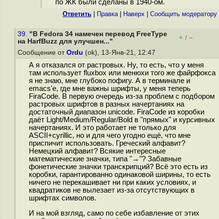
по ЖК были сделаны в 1940-ом.
Ответить
|
Правка
|
Наверх
|
Cообщить модератору
39.
"В Fedora 34 намечен перевод FreeType
+
–
/
на HarfBuzz для улучшен..."
Сообщение от
Ordu
(ok), 13-Янв-21, 12:47
А я отказался от растровых. Ну, то есть, что у меня
там использует fluxbox или менюхи того же файрфокса
я не знаю, мне глубоко пофигу. А в терминале и
emacs'е, где мне важны шрифты, у меня теперь
FiraCode. В первую очередь из-за проблем с подбором
растровых шрифтов в разных начертаниях на
достаточный диапазон unicode. FiraCode из коробки
даёт Light/Medium/Regular/Bold в "прямых" и курсивных
начертаниях. И это работает не только для
ASCII+cyrillic, но и для чего угодно ещё, что мне
приспичит использовать. Греческий алфавит?
Немецкий алфавит? Всякие интересные
математические значки, типа "→"? Забавные
фонетические значки транскрипций? Всё это есть из
коробки, гарантированно одинаковой ширины, то есть
ничего не перекашивает ни при каких условиях, и
квадратиков не вылезает из-за отсутствующих в
шрифтах символов.
И на мой взгляд, само по себе избавление от этих