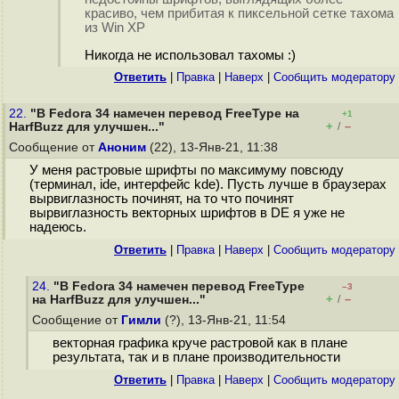
красиво, чем прибитая к пиксельной сетке тахома
из Win XP
Никогда не использовал тахомы :)
Ответить
|
Правка
|
Наверх
|
Cообщить модератору
22.
"В Fedora 34 намечен перевод FreeType на
+1
+
–
HarfBuzz для улучшен..."
/
Сообщение от
Аноним
(22), 13-Янв-21, 11:38
У меня растровые шрифты по максимуму повсюду
(терминал, ide, интерфейс kde). Пусть лучше в браузерах
вырвиглазность починят, на то что починят
вырвиглазность векторных шрифтов в DE я уже не
надеюсь.
Ответить
|
Правка
|
Наверх
|
Cообщить модератору
24.
"В Fedora 34 намечен перевод FreeType
–3
+
–
на HarfBuzz для улучшен..."
/
Сообщение от
Гимли
(?), 13-Янв-21, 11:54
векторная графика круче растровой как в плане
результата, так и в плане производительности
Ответить
|
Правка
|
Наверх
|
Cообщить модератору