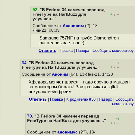
92
.
"В Fedora 34 намечен перевод
FreeType на HarfBuzz для
+
–
/
улучшен..."
Сообщение от
Ананоним
(?), 18-
Янв-21, 00:39
Samsung 757NF на трубе Diamondtron
расцеловывает вас :)
Ответить
|
Правка
|
Наверх
|
Cообщить модератору
64.
"В Fedora 34 намечен перевод
–2
+
–
FreeType на HarfBuzz для улучшен..."
/
Сообщение от
Аноним
(64), 13-Янв-21, 14:28
Хфедора меняет шрифт - надо срочно в магазин
за монитором бежать! Завтра выкатят gtk4 -
покупаю мейнфрейм.
Ответить
|
Правка
|
К родителю #38
|
Наверх
|
Cообщить
модератору
70.
"В Fedora 34 намечен перевод
+1
FreeType на HarfBuzz для улучшен..."
+
–
/
Сообщение от
анонимус
(??), 13-