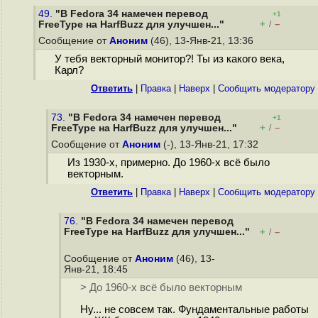
49.
"В Fedora 34 намечен перевод
+1
+
–
FreeType на HarfBuzz для улучшен..."
/
Сообщение от
Аноним
(46), 13-Янв-21, 13:36
У тебя векторный монитор?! Ты из какого века,
Карл?
Ответить
|
Правка
|
Наверх
|
Cообщить модератору
73.
"В Fedora 34 намечен перевод
+1
+
–
FreeType на HarfBuzz для улучшен..."
/
Сообщение от
Аноним
(-), 13-Янв-21, 17:32
Из 1930-х, примерно. До 1960-х всё было
векторным.
Ответить
|
Правка
|
Наверх
|
Cообщить модератору
76.
"В Fedora 34 намечен перевод
FreeType на HarfBuzz для улучшен..."
+
–
/
Сообщение от
Аноним
(46), 13-
Янв-21, 18:45
> До 1960-х всё было векторным
Ну... не совсем так. Фундаментальные работы