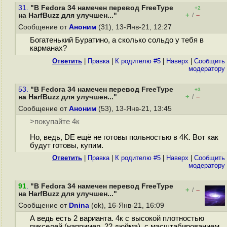
31.
"В Fedora 34 намечен перевод FreeType
+2
+
–
на HarfBuzz для улучшен..."
/
Сообщение от
Аноним
(31), 13-Янв-21, 12:27
Богатенький Буратино, а сколько сольдо у тебя в
карманах?
Ответить
|
Правка
|
К родителю #5
|
Наверх
|
Cообщить
модератору
53.
"В Fedora 34 намечен перевод FreeType
+3
+
–
на HarfBuzz для улучшен..."
/
Сообщение от
Аноним
(53), 13-Янв-21, 13:45
>покупайте 4к
Но, ведь, DE ещё не готовы польностью в 4K. Вот как
будут готовы, купим.
Ответить
|
Правка
|
К родителю #5
|
Наверх
|
Cообщить
модератору
91
.
"В Fedora 34 намечен перевод FreeType
+
–
/
на HarfBuzz для улучшен..."
Сообщение от
Dnina
(ok), 16-Янв-21, 16:09
А ведь есть 2 варианта. 4к с высокой плотностью
пикселей (например, 22 дюйма), с масштабированием