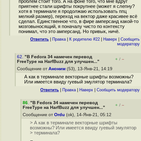
проблем стоит того. А на фоне того, что мне вдруг
приятнее стали шрифты покрупнее (может я слепну?
хотя в терминале я продолжаю использовать ппц
мелкий размер), переход на вектор даже красивее всё
сделал. Единственное что, в фире амперсанд какой-то
мозговыносящий, я поначалу чисто по контексту
понимал, что это амперсанд. Но привык, ничё.
Ответить
|
Правка
|
К родителю #22
|
Наверх
|
Cообщить
модератору
62.
"В Fedora 34 намечен перевод
+
–
/
FreeType на HarfBuzz для улучшен..."
Сообщение от
Аноним
(53), 13-Янв-21, 14:19
А как в терминале векторные шрифты возможны?
Или имеется ввиду гуевый эмулятор терминала?
Ответить
|
Правка
|
Наверх
|
Cообщить модератору
86
.
"В Fedora 34 намечен перевод
+
–
/
FreeType на HarfBuzz для улучшен..."
Сообщение от
Ordu
(ok), 14-Янв-21, 05:12
> А как в терминале векторные шрифты
возможны? Или имеется ввиду гуевый эмулятор
> терминала?