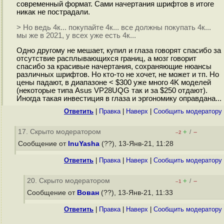
современный формат. Сами начертания шрифтов в итоге
никак не пострадали.
> Но ведь 4к... покупайте 4к... все должны покупать 4к...
мы же в 2021, у всех уже есть 4к...
Одно другому не мешает, купил и глаза говорят спасибо за
отсутствие расплывающихся границ, а мозг говорит
спасибо за красивые начертания, сохраняющие нюансы
различных шрифтов. Но кто-то не хочет, не может и тп. Но
цены падают, в диапазоне < $300 уже много 4K моделей
(некоторые типа Asus VP28UQG так и за $250 отдают).
Иногда такая инвестиция в глаза и эргономику оправдана...
Ответить
|
Правка
|
Наверх
|
Cообщить модератору
17. Скрыто модератором
+
–
/
–2
Сообщение от
InuYasha
(??), 13-Янв-21, 11:28
Ответить
|
Правка
|
Наверх
|
Cообщить модератору
20. Скрыто модератором
+
–
/
–1
Сообщение от
Вован
(??), 13-Янв-21, 11:33
Ответить
|
Правка
|
Наверх
|
Cообщить модератору