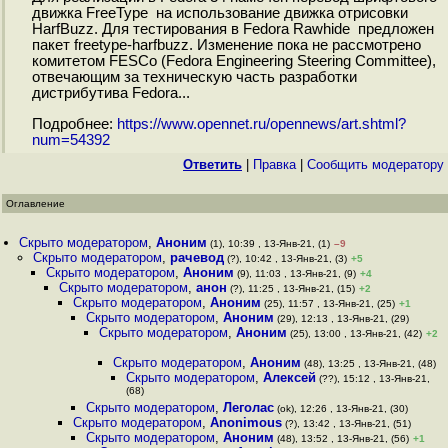
движка FreeType на использование движка отрисовки
HarfBuzz. Для тестирования в Fedora Rawhide предложен
пакет freetype-harfbuzz. Изменение пока не рассмотрено
комитетом FESCo (Fedora Engineering Steering Committee),
отвечающим за техническую часть разработки
дистрибутива Fedora...
Подробнее:
https://www.opennet.ru/opennews/art.shtml?
num=54392
Ответить
|
Правка
|
Cообщить модератору
Оглавление
Скрыто модератором
,
Аноним
(1), 10:39 , 13-Янв-21, (1)
–9
Скрыто модератором
,
рачевод
(?), 10:42 , 13-Янв-21, (3)
+5
Скрыто модератором
,
Аноним
(9), 11:03 , 13-Янв-21, (9)
+4
Скрыто модератором
,
анон
(?), 11:25 , 13-Янв-21, (15)
+2
Скрыто модератором
,
Аноним
(25), 11:57 , 13-Янв-21, (25)
+1
Скрыто модератором
,
Аноним
(29), 12:13 , 13-Янв-21, (29)
Скрыто модератором
,
Аноним
(25), 13:00 , 13-Янв-21, (42)
+2
Скрыто модератором
,
Аноним
(48), 13:25 , 13-Янв-21, (48)
Скрыто модератором
,
Алексей
(??), 15:12 , 13-Янв-21,
(68)
Скрыто модератором
,
Леголас
(ok), 12:26 , 13-Янв-21, (30)
Скрыто модератором
,
Anonimous
(?), 13:42 , 13-Янв-21, (51)
Скрыто модератором
,
Аноним
(48), 13:52 , 13-Янв-21, (56)
+1