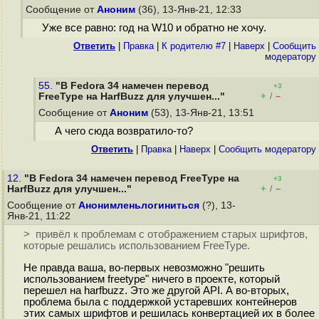
Сообщение от
Аноним
(36), 13-Янв-21, 12:33
Уже все равно: год на W10 и обратно не хочу.
Ответить
|
Правка
|
К родителю #7
|
Наверх
|
Cообщить
модератору
55.
"В Fedora 34 намечен перевод
+3
+
–
FreeType на HarfBuzz для улучшен..."
/
Сообщение от
Аноним
(53), 13-Янв-21, 13:51
А чего сюда возвратило-то?
Ответить
|
Правка
|
Наверх
|
Cообщить модератору
12.
"В Fedora 34 намечен перевод FreeType на
+3
+
–
HarfBuzz для улучшен..."
/
Сообщение от
Анонимленьлогиниться
(?), 13-
Янв-21, 11:22
> привёл к проблемам с отображением старых шрифтов,
которые решались использованием FreeType.
Не правда ваша, во-первых невозможно "решить
использованием freetype" ничего в проекте, который
перешел на harfbuzz. Это же другой API. А во-вторых,
проблема была с поддержкой устаревших контейнеров
этих самых шрифтов и решилась конвертацией их в более