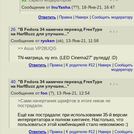
93
. Скрыто модератором
+
–
/
Сообщение от
InuYasha
(??), 18-Янв-21, 16:47
Ответить
|
Правка
|
Наверх
|
Cообщить модератору
26.
"В Fedora 34 намечен перевод FreeType
+
–
/
на HarfBuzz для улучшен..."
Сообщение от
ryoken
(ok), 13-Янв-21, 11:58
>> Asus VP28UQG
TN-матрица, ну его. (LED Cinema27" руледд! :D)
Ответить
|
Правка
|
К родителю #12
|
Наверх
|
Cообщить
модератору
40.
"В Fedora 34 намечен перевод FreeType
+
–
/
на HarfBuzz для улучшен..."
Сообщение от
foo
(?), 13-Янв-21, 12:54
>Сами начертания шрифтов в итоге никак не
пострадали.
Ещё как пострадали: при использовании 35-й версии
интерпретатора и полном хинтинге. Настолько, что
пользоваться этой комбинацией стало невозможно :)
Ответить
|
Правка
|
К родителю #12
|
Наверх
|
Cообщить