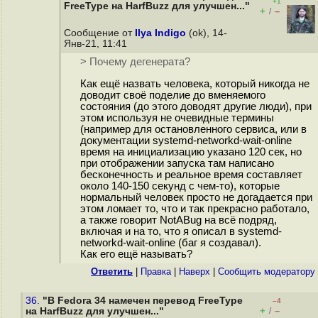
+1
FreeType на HarfBuzz для улучшен..."
+
–
/
Сообщение от
Ilya Indigo
(ok), 14-
Янв-21, 11:41
> Почему дегенерата?
Как ещё назвать человека, который никогда не
доводит своё поделие до вменяемого
состояния (до этого доводят другие люди), при
этом используя не очевидные термины
(например для остановленного сервиса, или в
документации systemd-networkd-wait-online
время на инициализацию указано 120 сек, но
при отображении запуска там написано
бесконечность и реальное время составляет
около 140-150 секунд с чем-то), которые
нормальный человек просто не догадается при
этом ломает то, что и так прекрасно работало,
а также говорит NotABug на всё подряд,
включая и на то, что я описал в systemd-
networkd-wait-online (баг я создавал).
Как его ещё называть?
Ответить
|
Правка
|
Наверх
|
Cообщить модератору
36.
"В Fedora 34 намечен перевод FreeType
–4
+
–
на HarfBuzz для улучшен..."
/