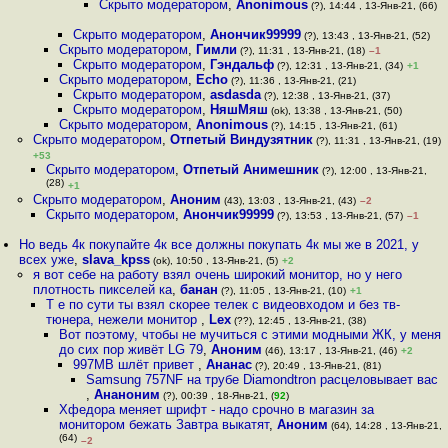
Скрыто модератором
,
Anonimous
(?), 14:44 , 13-Янв-21, (66)
Скрыто модератором
,
Анончик99999
(?), 13:43 , 13-Янв-21, (52)
Скрыто модератором
,
Гимли
(?), 11:31 , 13-Янв-21, (18)
–1
Скрыто модератором
,
Гэндальф
(?), 12:31 , 13-Янв-21, (34)
+1
Скрыто модератором
,
Echo
(?), 11:36 , 13-Янв-21, (21)
Скрыто модератором
,
asdasda
(?), 12:38 , 13-Янв-21, (37)
Скрыто модератором
,
НяшМяш
(ok), 13:38 , 13-Янв-21, (50)
Скрыто модератором
,
Anonimous
(?), 14:15 , 13-Янв-21, (61)
Скрыто модератором
,
Отпетый Виндузятник
(?), 11:31 , 13-Янв-21, (19)
+53
Скрыто модератором
,
Отпетый Анимешник
(?), 12:00 , 13-Янв-21,
(28)
+1
Скрыто модератором
,
Аноним
(43), 13:03 , 13-Янв-21, (43)
–2
Скрыто модератором
,
Анончик99999
(?), 13:53 , 13-Янв-21, (57)
–1
Но ведь 4к покупайте 4к все должны покупать 4к мы же в 2021, у
всех уже
,
slava_kpss
(ok), 10:50 , 13-Янв-21, (5)
+2
я вот себе на работу взял очень широкий монитор, но у него
плотность пикселей ка
,
банан
(?), 11:05 , 13-Янв-21, (10)
+1
Т е по сути ты взял скорее телек с видеовходом и без тв-
тюнера, нежели монитор
,
Lex
(??), 12:45 , 13-Янв-21, (38)
Вот поэтому, чтобы не мучиться с этими модными ЖК, у меня
до сих пор живёт LG 79
,
Аноним
(46), 13:17 , 13-Янв-21, (46)
+2
997MB шлёт привет
,
Ананас
(?), 20:49 , 13-Янв-21, (81)
Samsung 757NF на трубе Diamondtron расцеловывает вас
,
Ананоним
(?), 00:39 , 18-Янв-21, (
92
)
Хфедора меняет шрифт - надо срочно в магазин за
монитором бежать Завтра выкатят
,
Аноним
(64), 14:28 , 13-Янв-21,
(64)
–2