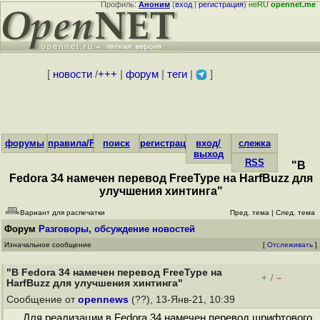
Профиль:
Аноним
(
вход
|
регистрация
)
неRU
opennet.me
[
новости
/
+++
|
форум
|
теги
|
]
форумы
правила/FAQ
поиск
регистрация
вход/
слежка
выход
RSS
"В
Fedora 34 намечен перевод FreeType на HarfBuzz для
улучшения хинтинга"
Вариант для распечатки
Пред. тема
|
След. тема
Форум
Разговоры, обсуждение новостей
Изначальное сообщение
[
Отслеживать
]
"В Fedora 34 намечен перевод FreeType на
+
–
/
HarfBuzz для улучшения хинтинга"
Сообщение от
opennews
(??), 13-Янв-21, 10:39
Для реализации в Fedora 34 намечен перевод шрифтового