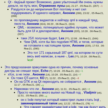
Qt - бедный проект Возможно, даже убыточный Им очень нужны
деньги, но путь мон
,
Отражение луны
(ok), 21:27 , 05-Янв-21, (267)
–1
Раздулся он до неприличия Вот поэтому и нет сил
поддерживать И единого направл
,
Аноним
(288), 23:02 , 05-Янв-21,
(288)
по проповеднику виджетов и хейтеру qml в каждый тред,
пжлста
,
Аноним
(324), 06:20 , 06-Янв-21, (324)
QML - возможно, потенциально идейно лучшее, что может
быть для UI и декларативно
,
Аноним
(335), 10:28 , 06-Янв-21,
(337)
таки JSX получше будет
,
Lex
(??), 12:06 , 06-Янв-21, (344)
Чем QML хотя бы без подобия HTML и тегов, которые
не готовили к настоящим проек
,
Аноним
(335), 17:53 , 06-
Янв-21, (390)
Это тот 171 серьезный 187 qml, на котором по сути
весь веб написан, а ныне -
,
Lex
(??), 10:29 , 08-Янв-21,
(
)
419
Это предсказаная оракулами одна из причин, почему основные
дистры не спешат пере
,
Echo
(?), 10:26 , 05-Янв-21, (11)
+1
xfce, а не гном
,
Аноним
(14), 10:28 , 05-Янв-21, (14)
+7
Он тоже QT-шится
,
КО
(?), 11:02 , 05-Янв-21, (24)
–8
Он на GTK и на Qt переходить не собирается
,
Аноним
(34),
11:17 , 05-Янв-21, (34)
+5
Наркоман что ли
,
Аноним
(42), 11:31 , 05-Янв-21, (42)
+2
Просто человек много выпил на Новый год
,
Vladjmir
(ok),
11:51 , 05-Янв-21, (59)
+4
он с lxde попутал который навострил лыжи стать lxqt
,
заминированный тапок
(ok), 12:22 , 05-Янв-21, (78)
+6
Что говорят разработчики lxqt и kde, так как будут жить