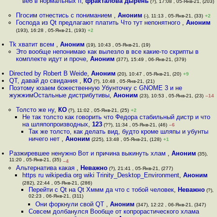
веб в нормальных п
,
фракталова дырень
(?), 17:08 , 05-Янв-21, (203)
Пгосим отнестись с пониманием
,
Аноним
(-), 11:13 , 05-Янв-21, (33)
+2
Господа из Qt предлагают платить Что тут непонятного
,
Аноним
(193), 16:28 , 05-Янв-21, (193)
+2
Tk хватит всем
,
Аноним
(19), 10:43 , 05-Янв-21, (19)
Это вообще непонимаю как вылезло в все какие-то скрипты в
комплекте идут и проче
,
Аноним
(377), 15:49 , 06-Янв-21, (379)
Directed by Robert B Weide
,
Аноним
(20), 10:47 , 05-Янв-21, (20)
+9
QT, давай до свидания
,
КО
(?), 10:48 , 05-Янв-21, (21)
Поэтому юзаем божественную Убунточку с GNOME 3 и не
жужжимОстальные дистрибутивы
,
Аноним
(23), 10:53 , 05-Янв-21, (23)
–14
Толсто же ну
,
КО
(?), 11:02 , 05-Янв-21, (25)
+2
Не так толсто как говорить что Федора стабильный дистр и что
на шляпопроизводных
,
123
(??), 11:34 , 05-Янв-21, (46)
–6
Так же толсто, как делать вид, будто кроме шляпы и убунты
ничего нет
,
Аноним
(225), 13:48 , 05-Янв-21, (128)
+1
Разжиревшее ненужно Вот и причина выкинуть хлам
,
Аноним
(35),
11:20 , 05-Янв-21, (35)
–4
Альтернатива какая
,
Неважно
(?), 21:41 , 05-Янв-21, (277)
https ru wikipedia org wiki Trinity_Desktop_Environment
,
Аноним
(282), 22:44 , 05-Янв-21, (286)
Перейти с Qt на Qt Хммм да что с тобой человек
,
Неважно
(?),
02:23 , 06-Янв-21, (311)
Они форкнули свой QT
,
Аноним
(347), 12:22 , 06-Янв-21, (347)
Совсем долбанулся Вообще от копрорастического хлама