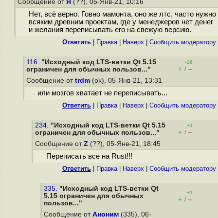
Сообщение от
Я
(??), 05-Янв-21, 10:16
Нет, всё верно. Говно мамонта, оно же лтс, часто нужно
всяким древним проектам, где у менеджеров нет денег
и желания переписывать его на свежую версию.
Ответить
|
Правка
|
Наверх
|
Cообщить модератору
116.
"Исходный код LTS-ветки Qt 5.15
+28
+
–
ограничен для обычных пользов..."
/
Сообщение от
trdm
(ok), 05-Янв-21, 13:31
или мозгов хватает не переписывать...
Ответить
|
Правка
|
Наверх
|
Cообщить модератору
234.
"Исходный код LTS-ветки Qt 5.15
+1
+
–
ограничен для обычных пользов..."
/
Сообщение от
Z
(??), 05-Янв-21, 18:45
Переписать все на Rust!!!
Ответить
|
Правка
|
Наверх
|
Cообщить модератору
335.
"Исходный код LTS-ветки Qt
+1
5.15 ограничен для обычных
+
–
/
пользов..."
Сообщение от
Аноним
(335), 06-