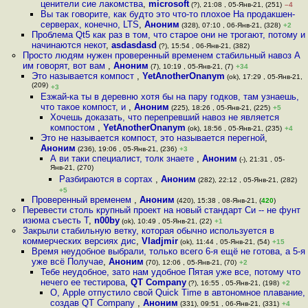
ценители сие лакомства
,
microsoft
(?), 21:08 , 05-Янв-21, (251)
–4
Вы так говорите, как будто это что-то плохое На продакшен-
серверах, конечно, LTS
,
Аноним
(328), 07:10 , 06-Янв-21, (328)
+2
Проблема Qt5 как раз в том, что старое они не трогают, потому и
начинаются некот
,
asdasdasd
(?), 15:54 , 06-Янв-21, (382)
Просто людям нужен проверенный временем стабильный навоз А
им говорят, вот вам
,
Аноним
(7), 10:19 , 05-Янв-21, (7)
+34
Это называется компост
,
YetAnotherOnanym
(ok), 17:29 , 05-Янв-21,
(209)
+3
Езжай-ка ты в деревню хотя бы на пару годков, там узнаешь,
что такое компост, и
,
Аноним
(225), 18:26 , 05-Янв-21, (225)
+5
Хочешь доказать, что перепревший навоз не является
компостом
,
YetAnotherOnanym
(ok), 18:56 , 05-Янв-21, (235)
+4
Это не называется компост, это называется перегной
,
Аноним
(236), 19:06 , 05-Янв-21, (236)
+3
А ви таки специалист, толк знаете
,
Аноним
(-), 21:31 , 05-
Янв-21, (270)
Разбираются в сортах
,
Аноним
(282), 22:12 , 05-Янв-21, (282)
+5
Проверенный временем
,
Аноним
(420), 15:38 , 08-Янв-21, (
420
)
Перевести столь крупный проект на новый стандарт Си -- не фунт
изюма съесть Т
,
n00by
(ok), 10:49 , 05-Янв-21, (22)
+1
Закрыли стабильную ветку, которая обычно используется в
коммерческих версиях дис
,
Vladjmir
(ok), 11:44 , 05-Янв-21, (54)
+15
Время неудобное выбрали, только всего 6-я ещё не готова, а 5-я
уже всё Получае
,
Аноним
(70), 12:06 , 05-Янв-21, (70)
+2
Тебе неудобное, зато нам удобное Пятая уже все, потому что
нечего ее тестирова
,
QT Company
(?), 16:55 , 05-Янв-21, (198)
+2
О, Apple отпустило свой Quick Time в автономное плавание,
создав QT Company
,
Аноним
(331), 09:51 , 06-Янв-21, (331)
+4