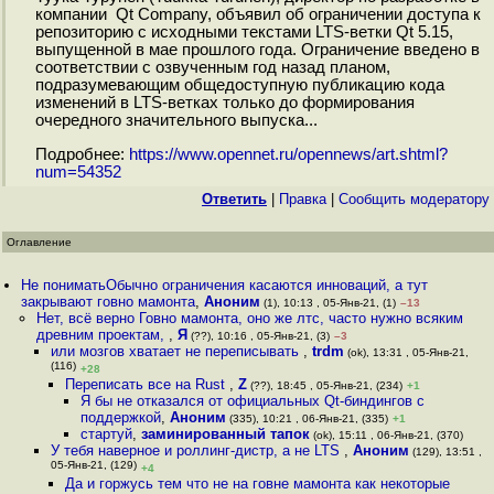
компании Qt Company, объявил об ограничении доступа к
репозиторию с исходными текстами LTS-ветки Qt 5.15,
выпущенной в мае прошлого года. Ограничение введено в
соответствии с озвученным год назад планом,
подразумевающим общедоступную публикацию кода
изменений в LTS-ветках только до формирования
очередного значительного выпуска...
Подробнее:
https://www.opennet.ru/opennews/art.shtml?
num=54352
Ответить
|
Правка
|
Cообщить модератору
Оглавление
Не пониматьОбычно ограничения касаются инноваций, а тут
закрывают говно мамонта
,
Аноним
(1), 10:13 , 05-Янв-21, (1)
–13
Нет, всё верно Говно мамонта, оно же лтс, часто нужно всяким
древним проектам,
,
Я
(??), 10:16 , 05-Янв-21, (3)
–3
или мозгов хватает не переписывать
,
trdm
(ok), 13:31 , 05-Янв-21,
(116)
+28
Переписать все на Rust
,
Z
(??), 18:45 , 05-Янв-21, (234)
+1
Я бы не отказался от официальных Qt-биндингов с
поддержкой
,
Аноним
(335), 10:21 , 06-Янв-21, (335)
+1
стартуй
,
заминированный тапок
(ok), 15:11 , 06-Янв-21, (370)
У тебя наверное и роллинг-дистр, а не LTS
,
Аноним
(129), 13:51 ,
05-Янв-21, (129)
+4
Да и горжусь тем что не на говне мамонта как некоторые