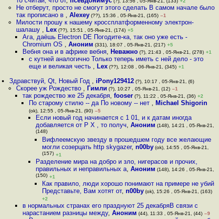
то считай, что от
,
псевдонимус
(?), 13:56 , 05-Янв-21, (133)
+2
Не отберут, просто не смогут этого сделать В самом начале было
так прописано в
,
Alexey
(??), 15:36 , 05-Янв-21, (165)
–1
Милости прошу к нашему кроссплатформенному электрон-
шалашу
,
Lex
(??), 15:51 , 05-Янв-21, (174)
+5
Ага, даёшь Electron DE Погодите-ка, так оно уже есть -
Chromium OS
,
Аноним
(331), 18:07 , 05-Янв-21, (217)
+5
Вебня она и в африке вебня
,
Неважно
(?), 21:43 , 05-Янв-21, (278)
+1
с кутней аналогично Только теперь иметь с ней дело - это
еще и великая честь
,
Lex
(??), 12:08 , 06-Янв-21, (345)
+1
Здравствуй, Qt, Новый Год
,
iPony129412
(?), 10:17 , 05-Янв-21, (6)
Скорее уж Рождество
,
Гимли
(?), 10:27 , 05-Янв-21, (12)
–1
так рождество же 25 декабря
,
fooser
(?), 11:22 , 05-Янв-21, (36)
+2
По старому стилю -- да По новому -- нет
,
Michael Shigorin
(ok), 12:55 , 05-Янв-21, (90)
–5
Если новый год начинается с 1 01, и к датам иногда
добавляется от Р Х , то получ
,
Аноним
(148), 14:21 , 05-Янв-21,
(148)
Вифлеемскую звезду в прошедшем году все желающие
могли созерцать http skygazer
,
n00by
(ok), 14:55 , 05-Янв-21,
(157)
+1
Разделение мира на добро и зло, нигерасов и прочих,
правильных и неправильных а
,
Аноним
(148), 14:26 , 05-Янв-21,
(150)
+1
Как правило, люди хорошо понимают на примере не убий
Представьте, Вам хотят от
,
n00by
(ok), 15:26 , 05-Янв-21, (163)
+2
в нормальных странах его празднуют 25 декабряВ связи с
нарастанием разницы между
,
Аноним
(44), 11:33 , 05-Янв-21, (44)
–9