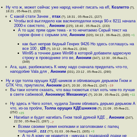
Ну что ж, может сейчас уже народ начнёт писать на efl
,
Козлетто
(?),
18:21 , 05-Янв-21, (223)
С какой стати Зачем
,
птах
(?), 18:31 , 05-Янв-21, (227)
Чтобы всё выглядело как васяноподелки конца 90-х 8211 начала
2000-х свистело,
,
Аноним
(225), 18:40 , 05-Янв-21, (233)
А то щас прям один тема - и то нечитаемо Серый текст на
сером фоне с серыми эле
,
Аноним
(320), 04:13 , 06-Янв-21, (320)
+1
как был неправ бедный Генрих 9426 Но здесь соглашусь на
все 100
,
t28
(?), 10:12 , 06-Янв-21, (334)
Win95 а точнее даже Win98 в которой добавили адресную
строку в проводнике это ве
,
Аноним
(347), 12:30 , 06-Янв-21,
(349)
Ага, щаз, разбежались К нему надо сначала приделать что-то,
наподобие Vala для
,
Аноним
(331), 23:12 , 05-Янв-21, (290)
Ну и где толпа орущих КДЕ-шников и обливающих дерьмом Гном и
GTK Что, приутихли
,
Аноним
(247), 20:30 , 05-Янв-21, (247)
–19
Вы таки хотите сказать, что ваш гномотык стал хоть чем-то лучше
в свете сабжевой
,
Анонимус Механикус
(?), 20:39 , 05-Янв-21, (248)
+11
Ну здесь я Чего хотел, чyдила Зачем обливать дeрьмо дeрьмом А
что, из-за пробле
,
Толпа орущих КДЕшников
(?), 21:09 , 05-Янв-21,
(252)
+25
Нагибал и будет нагибать Гном твой дряной КДЕ
,
Аноним
(247),
22:50 , 05-Янв-21, (287)
–7
Всеми своими тремя кнопками и заголовками с палец
толщиной
,
zzz
(??), 01:03 , 06-Янв-21, (305)
+3
А то А кому не нравится - никуда с подводной лодки не