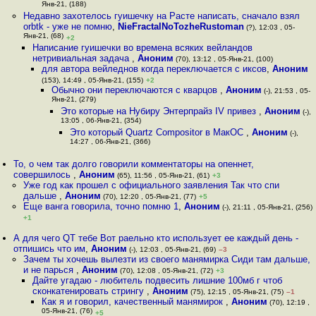
Янв-21, (188)
Недавно захотелось гуишечку на Расте написать, сначало взял
orbtk - уже не помню
,
NieFractalNoTozheRustoman
(?), 12:03 , 05-
Янв-21, (68)
+2
Написание гуишечки во времена всяких вейландов
нетривиальная задача
,
Аноним
(70), 13:12 , 05-Янв-21, (100)
для автора вейледнов когда переключается с иксов
,
Аноним
(153), 14:49 , 05-Янв-21, (155)
+2
Обычно они переключаются с кварцов
,
Аноним
(-), 21:53 , 05-
Янв-21, (279)
Это которые на Нубиру Энтерпрайз IV привез
,
Аноним
(-),
13:05 , 06-Янв-21, (354)
Это который Quartz Compositor в МакОС
,
Аноним
(-),
14:27 , 06-Янв-21, (366)
То, о чем так долго говорили комментаторы на опеннет,
совершилось
,
Аноним
(65), 11:56 , 05-Янв-21, (61)
+3
Уже год как прошел с официального заявления Так что спи
дальше
,
Аноним
(70), 12:20 , 05-Янв-21, (77)
+5
Еще ванга говорила, точно помню 1
,
Аноним
(-), 21:11 , 05-Янв-21, (256)
+1
А для чего QT тебе Вот раельно кто использует ее каждый день -
отпишись что им
,
Аноним
(-), 12:03 , 05-Янв-21, (69)
–3
Зачем ты хочешь вылезти из своего манямирка Сиди там дальше,
и не парься
,
Аноним
(70), 12:08 , 05-Янв-21, (72)
+3
Дайте угадаю - любитель подвесить лишние 100мб г чтоб
сконкатенировать стрингу
,
Аноним
(75), 12:15 , 05-Янв-21, (75)
–1
Как я и говорил, качественный манямирок
,
Аноним
(70), 12:19 ,
05-Янв-21, (76)
+5