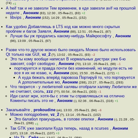
(74)
+1
А heif так и не завезли Тем временем, в кде завезли avif на прошлой
неделе
,
Аноним
(83), 12:30 , 05-Янв-21, (83)
+2
libvips
,
Аноним
(152), 14:29 , 05-Янв-21, (152)
Как удобно Добавляешь в LTS код как можно много скрытых
проблем и багов Заявля
,
Аноним
(88), 12:51 , 05-Янв-21, (87)
Лучше бы уж продались какому-нибудь Майкрософту
,
Аноним
(96), 13:09 , 05-Янв-21, (97)
Разве что-то другое можно было ожидать Можно было использовать
Qt только как GUI
,
vz_2
(?), 13:02 , 05-Янв-21, (93)
–2
Это ты кому вообще написал В нормальных дистрах уже 6-ю
завозят, софт свободно
,
Аноним
(70), 13:10 , 05-Янв-21, (98)
–1
портируется и правда почти без изменений, но модули есть не
все я их не юзаю, н
,
Аноним
(324), 15:50 , 05-Янв-21, (172)
+1
А куда бежать вперёд паровоза Портируй то, что портируется
А дополнительные мо
,
Аноним
(288), 23:27 , 05-Янв-21, (293)
Что творится - у любителей халявы отобрали халяву Любители же
не считают, сколь
,
zzz
(??), 00:54 , 06-Янв-21, (303)
–1
Иди салат жри, хотя-бы с этим ты справляешься на отлично
Коменты писать это не
,
Аноним
(-), 02:36 , 06-Янв-21, (316)
+1
Закапывайте
,
prokoudine
(ok), 13:03 , 05-Янв-21, (94)
–6
Можно поподробнее
,
vz_2
(?), 13:14 , 05-Янв-21, (102)
Это балабол пракундынь, в голове опилки
,
Аноним
(-), 21:28 , 05-
Янв-21, (268)
+1
Так GTK уже закопали Куда теперь, назад в ncurses
,
Аноним
(107), 13:18 , 05-Янв-21, (107)
+3
На Tk
,
Сейд
(ok), 13:07 , 06-Янв-21, (356)