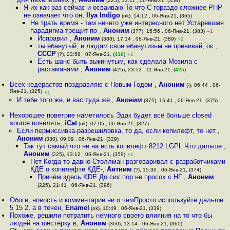
(225), 13:11 , 06-Янв-21, (358)
Я их как раз сейчас и осваиваю То что C гораздо сложнее PHP
не означает что он
,
Ilya Indigo
(ok), 14:12 , 06-Янв-21, (365)
Не трать время - там ничего уже интересного нет Устаревшая
парадигма трещит по
,
Аноним
(377), 15:56 , 06-Янв-21, (383)
–1
Исправил
,
Аноним
(388), 17:14 , 06-Янв-21, (389)
+2
ты ебанутый, и людям свое ебанутизьм не прививай, ок
,
СССР
(?), 23:58 , 07-Янв-21, (
416
)
+1
Есть шанс быть выкинутым, как сделала Мозила с
растаманами
,
Аноним
(425), 23:53 , 11-Янв-21, (
425
)
Всех кедерастов поздравляю с Новым Годом
,
Аноним
(-), 06:44 , 06-
Янв-21, (325)
+1
И тебе того же, и вас туда же
,
Аноним
(375), 15:41 , 06-Янв-21, (375)
Нехорошее поветрие наметилось Эдак будет всё больше closed
source появлять
,
iCat
(ok), 07:05 , 06-Янв-21, (327)
Если пермиссивка-разрешиловка, то да, если копилефт, то нет
,
Аноним
(330), 09:09 , 06-Янв-21, (329)
Так тут самый что ни на есть копилефт 8212 LGPL Что дальше
,
Аноним
(225), 13:12 , 06-Янв-21, (359)
+1
Нет Когда-то давно Столлман разговаривал с разработчиками
КДЕ о копилефте КДЕ-
,
Антним
(?), 15:30 , 06-Янв-21, (374)
Причём здесь KDE До сих пор не просох с НГ
,
Аноним
(225), 21:41 , 06-Янв-21, (396)
Обоги, новость и комментарии ни о чемПросто используйте дальше
5 15 2, а в течен
,
Enamel
(ok), 10:49 , 06-Янв-21, (339)
Похоже, решили потратить немного своего влияния на то что бы
людей на шестёрку в
,
Аноним
(360), 13:14 , 06-Янв-21, (360)