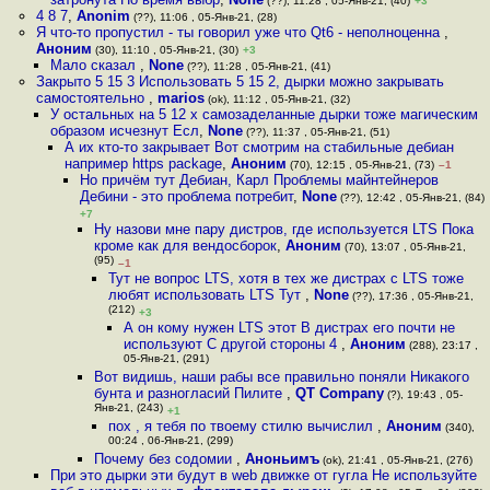
(??), 11:28 , 05-Янв-21, (40)
+3
4 8 7
,
Anonim
(??), 11:06 , 05-Янв-21, (28)
Я что-то пропустил - ты говорил уже что Qt6 - неполноценна
,
Аноним
(30), 11:10 , 05-Янв-21, (30)
+3
Мало сказал
,
None
(??), 11:28 , 05-Янв-21, (41)
Закрыто 5 15 3 Использовать 5 15 2, дырки можно закрывать
самостоятельно
,
marios
(ok), 11:12 , 05-Янв-21, (32)
У остальных на 5 12 х самозаделанные дырки тоже магическим
образом исчезнут Есл
,
None
(??), 11:37 , 05-Янв-21, (51)
А их кто-то закрывает Вот смотрим на стабильные дебиан
например https package
,
Аноним
(70), 12:15 , 05-Янв-21, (73)
–1
Но причём тут Дебиан, Карл Проблемы майнтейнеров
Дебини - это проблема потребит
,
None
(??), 12:42 , 05-Янв-21, (84)
+7
Ну назови мне пару дистров, где используется LTS Пока
кроме как для вендосборок
,
Аноним
(70), 13:07 , 05-Янв-21,
(95)
–1
Тут не вопрос LTS, хотя в тех же дистрах с LTS тоже
любят использовать LTS Тут
,
None
(??), 17:36 , 05-Янв-21,
(212)
+3
А он кому нужен LTS этот В дистрах его почти не
используют С другой стороны 4
,
Аноним
(288), 23:17 ,
05-Янв-21, (291)
Вот видишь, наши рабы все правильно поняли Никакого
бунта и разногласий Пилите
,
QT Company
(?), 19:43 , 05-
Янв-21, (243)
+1
пох , я тебя по твоему стилю вычислил
,
Аноним
(340),
00:24 , 06-Янв-21, (299)
Почему без содомии
,
Аноньимъ
(ok), 21:41 , 05-Янв-21, (276)
При это дырки эти будут в web движке от гугла Не используйте