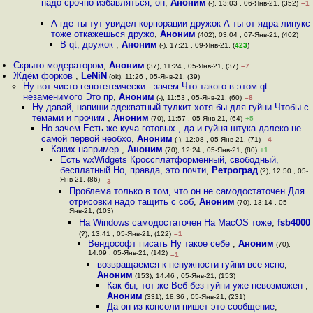
надо срочно избавляться, он
,
Аноним
(-), 13:03 , 06-Янв-21, (352)
–1
А где ты тут увидел корпорации дружок А ты от ядра линукс
тоже откажешься дружо
,
Аноним
(402), 03:04 , 07-Янв-21, (402)
В qt, дружок
,
Аноним
(-), 17:21 , 09-Янв-21, (
423
)
Скрыто модератором
,
Аноним
(37), 11:24 , 05-Янв-21, (37)
–7
Ждём форков
,
LeNiN
(ok), 11:26 , 05-Янв-21, (39)
Ну вот чисто гепотетеически - зачем Что такого в этом qt
незаменимого Это пр
,
Аноним
(-), 11:53 , 05-Янв-21, (60)
–8
Ну давай, напиши адекватный тулкит хотя бы для гуйни Чтобы с
темами и прочим
,
Аноним
(70), 11:57 , 05-Янв-21, (64)
+5
Но зачем Есть же куча готовых , да и гуйня штука далеко не
самой первой необхо
,
Аноним
(-), 12:08 , 05-Янв-21, (71)
–4
Каких например
,
Аноним
(70), 12:24 , 05-Янв-21, (80)
+1
Есть wxWidgets Кроссплатформенный, свободный,
бесплатный Но, правда, это почти
,
Ретроград
(?), 12:50 , 05-
Янв-21, (86)
–3
Проблема только в том, что он не самодостаточен Для
отрисовки надо тащить с соб
,
Аноним
(70), 13:14 , 05-
Янв-21, (103)
На Windows самодостаточен На MacOS тоже
,
fsb4000
(?), 13:41 , 05-Янв-21, (122)
–1
Вендософт писать Ну такое себе
,
Аноним
(70),
14:09 , 05-Янв-21, (142)
–1
возвращаемся к ненужности гуйни все ясно
,
Аноним
(153), 14:46 , 05-Янв-21, (153)
Как бы, тот же Веб без гуйни уже невозможен
,
Аноним
(331), 18:36 , 05-Янв-21, (231)
Да он из консоли пишет это сообщение
,