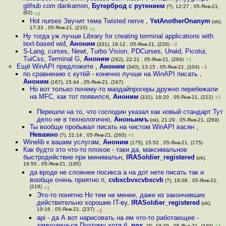
github com dankamon
,
Бутерброд с рутением
(?), 12:27 , 05-Янв-21,
(82)
+3
Hot nurses Звучит тема Twisted nerve
,
YetAnotherOnanym
(ok),
17:33 , 05-Янв-21, (210)
+1
Ну тогда уж лучше Library for creating terminal applications with
text-based wid
,
Аноним
(331), 18:12 , 05-Янв-21, (220)
–1
S-Lang, curses, Newt, Turbo Vision, PDCurses, Urwid, Picotui,
TuiCss, Terminal G
,
Аноним
(282), 22:21 , 05-Янв-21, (284)
+1
Ещё WinAPI предложите
,
Аноним
(340), 13:15 , 05-Янв-21, (104)
–1
по сравнению с кутёй - конечно лучше на WinAPI писать
,
Аноним
(167), 15:44 , 05-Янв-21, (167)
Но вот только почему-то маздайпрогеры дружно перебежали
на MFC, как тот появился
,
Аноним
(331), 18:20 , 05-Янв-21, (222)
+1
Перешли на то, что господин указал как новый стандарт Тут
дело не в технологично
,
Аноньимъ
(ok), 21:29 , 05-Янв-21, (269)
Ты вообще пробывал писать на чистом WinAPI васян
,
Неважно
(?), 21:14 , 05-Янв-21, (260)
+1
Winelib к вашим услугам
,
Аноним
(175), 15:52 , 05-Янв-21, (175)
Как будто это что-то плохое - таки да, максимальное
быстродействие при минимальн
,
IRASoldier_registered
(ok),
16:50 , 05-Янв-21, (195)
да вроде не сложнее посикса а на дот нете писать так и
вообще очень приятно п
,
cvbxcbvxcvbxcvb
(?), 18:08 , 05-Янв-21,
(218)
+1
Это-то понятно Но тем не менее, даже из закончивших
действительно хорошие IT-ву
,
IRASoldier_registered
(ok),
19:16 , 05-Янв-21, (237)
–2
api - да А вот нарисовать на ем что-то работающее -
замучаешься Поэтому хотя б
,
пох.
(?), 19:29 , 05-Янв-21, (240)
+1