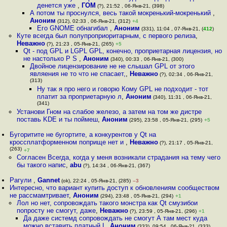
денется уже
,
ГОМ
(?), 21:52 , 06-Янв-21, (398)
А потом ты проснулся, весь такой мокренький-мокренький
,
Аноним
(312), 02:33 , 06-Янв-21, (312)
+4
Его GNOME обнагибал
,
Аноним
(331), 11:04 , 07-Янв-21, (
412
)
Куте всегда был полупроприоритарным, с первого релиза
,
Неважно
(?), 21:23 , 05-Янв-21, (265)
+5
Qt - под GPL и LGPL GPL, конечно, проприетарная лицензия, но
не настолько P S
,
Аноним
(340), 00:33 , 06-Янв-21, (300)
Двойное лицензирование не не слышал GPL от этого
являения не то что не спасает,
,
Неважно
(?), 02:34 , 06-Янв-21,
(313)
Ну так я про него и говорю Кому GPL не подходит - тот
платит за проприетарную л
,
Аноним
(340), 11:31 , 06-Янв-21,
(341)
Установи Гном на слабое железо, а затем на том же дистре
поставь KDE и ты поймеш
,
Аноним
(295), 23:58 , 05-Янв-21, (295)
+5
Бугоритите не бугортите, а конкурентов у Qt на
кроссплатформенном поприще нет и
,
Неважно
(?), 21:17 , 05-Янв-21,
(263)
+7
Согласен Всегда, когда у меня возникали страдания на тему чего
бы такого напис
,
abu
(?), 14:34 , 06-Янв-21, (367)
Рагули
,
Gannet
(ok), 22:24 , 05-Янв-21, (285)
–3
Интересно, что вариант купить доступ к обновлениям сообществом
не рассмамтривает
,
Аноним
(294), 23:48 , 05-Янв-21, (294)
+1
Лол но нет, сопровождать такого монстра как Qt смузибои
попросту не смогут, даже
,
Неважно
(?), 23:59 , 05-Янв-21, (296)
+1
Да даже системд сопровождать не смогут А там мест куда
можно вставить платный L
,
Аноним
(333), 09:54 , 06-Янв-21, (333)