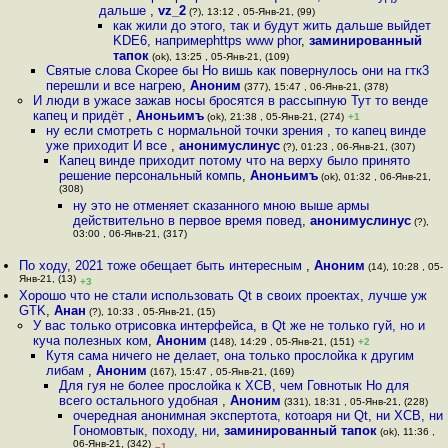
дальше
,
vz_2
(?), 13:12 , 05-Янв-21, (99)
как жили до этого, так и будут жить дальше выйдет
KDE6, напримерhttps www phor
,
заминированный
тапок
(ok), 13:25 , 05-Янв-21, (109)
Святые слова Скорее бы Но вишь как повернулось они на гтк3
перешли и все нагрею
,
Аноним
(377), 15:47 , 06-Янв-21, (378)
И люди в ужасе зажав носы бросятся в рассыпную Тут то венде
капец и придёт
,
Аноньимъ
(ok), 21:38 , 05-Янв-21, (274)
+1
ну если смотреть с нормальной точки зрения , то капец винде
уже приходит И все
,
анонимуслинус
(?), 01:23 , 06-Янв-21, (307)
Капец винде приходит потому что на верху было принято
решение персональный компь
,
Аноньимъ
(ok), 01:32 , 06-Янв-21,
(308)
ну это не отменяет сказанного мною выше армы
действительно в первое время повед
,
анонимуслинус
(?),
03:00 , 06-Янв-21, (317)
По ходу, 2021 тоже обещает быть интересным
,
Аноним
(14), 10:28 , 05-
Янв-21, (13)
+3
Хорошо что не стали использовать Qt в своих проектах, лучше уж
GTK
,
Анан
(?), 10:33 , 05-Янв-21, (15)
У вас только отрисовка интерфейса, в Qt же не только гуй, но и
куча полезных ком
,
Аноним
(148), 14:29 , 05-Янв-21, (151)
+2
Кутя сама ничего не делает, она только прослойка к другим
либам
,
Аноним
(167), 15:47 , 05-Янв-21, (169)
Для гуя не более прослойка к XCB, чем Говнотык Но для
всего остального удобная
,
Аноним
(331), 18:31 , 05-Янв-21, (228)
очередная анонимная экспертота, котоаря ни Qt, ни XCB, ни
Гономовтык, походу, ни
,
заминированный тапок
(ok), 11:36 ,
06-Янв-21, (342)
–1