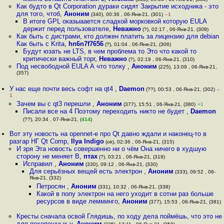
Как будто в Qt Corporation дураки сидят Закрытие исходника - это
для того, чтоб
,
Аноним
(340), 00:36 , 06-Янв-21, (301)
–1
В итоге GPL оказыаается сладкой морковкой которую EULA
держит перед пользователе
,
Неважно
(?), 02:17 , 06-Янв-21, (309)
Как быть с дистрами, кто должен платить за лицензию для debian
Как быть с Krita
,
hn6n7f7656
(?), 01:04 , 06-Янв-21, (306)
Будут юзать не LTS, в чем проблема то Это что какой то
критически важный торг
,
Неважно
(?), 02:19 , 06-Янв-21, (310)
Под несвободной EULA А что толку
,
Аноним
(225), 13:09 , 06-Янв-21,
(357)
У нас еще почти весь софт на qt4
,
Daemon
(??), 00:53 , 06-Янв-21, (302)
–
1
Зачем вы с qt3 перешли
,
Аноним
(377), 15:51 , 06-Янв-21, (380)
+1
Писали все на 4 Поэтому переходить никто не будет
,
Daemon
(??), 20:34 , 07-Янв-21, (
414
)
Вот эту новость на opennet-е про Qt давно ждали и наконец-то в
разгар НГ Qt Comp
,
Ilya Indigo
(ok), 02:36 , 06-Янв-21, (315)
И зря Эта новость совершенно ни о чём Она ничего в худшую
сторону не меняет В
,
птах
(?), 03:21 , 06-Янв-21, (319)
Исправил
,
Аноним
(330), 09:12 , 06-Янв-21, (330)
Для серьёзных вещей есть электрон
,
Аноним
(333), 09:52 , 06-
Янв-21, (332)
Петросян
,
Аноним
(331), 10:32 , 06-Янв-21, (338)
Какой в попу электрон на него уходит в сотни раз больше
ресурсов в виде лемминго
,
Аноним
(377), 15:53 , 06-Янв-21, (381)
Кресты сначала освой Глядишь, по ходу дела поймёшь, что это не
для пехепешных у
,
Аноним