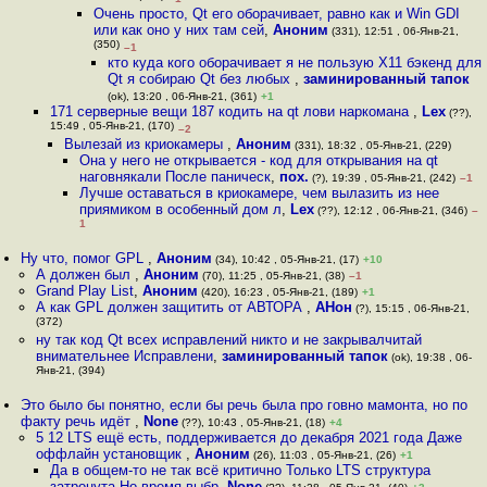
Очень просто, Qt его оборачивает, равно как и Win GDI
или как оно у них там сей
,
Аноним
(331), 12:51 , 06-Янв-21,
(350)
–1
кто куда кого оборачивает я не пользую X11 бэкенд для
Qt я собираю Qt без любых
,
заминированный тапок
(ok), 13:20 , 06-Янв-21, (361)
+1
171 серверные вещи 187 кодить на qt лови наркомана
,
Lex
(??),
15:49 , 05-Янв-21, (170)
–2
Вылезай из криокамеры
,
Аноним
(331), 18:32 , 05-Янв-21, (229)
Она у него не открывается - код для открывания на qt
наговнякали После паническ
,
пох.
(?), 19:39 , 05-Янв-21, (242)
–1
Лучше оставаться в криокамере, чем вылазить из нее
приямиком в особенный дом л
,
Lex
(??), 12:12 , 06-Янв-21, (346)
–
1
Ну что, помог GPL
,
Аноним
(34), 10:42 , 05-Янв-21, (17)
+10
А должен был
,
Аноним
(70), 11:25 , 05-Янв-21, (38)
–1
Grand Play List
,
Аноним
(420), 16:23 , 05-Янв-21, (189)
+1
А как GPL должен защитить от АВТОРА
,
АНон
(?), 15:15 , 06-Янв-21,
(372)
ну так код Qt всех исправлений никто и не закрывалчитай
внимательнее Исправлени
,
заминированный тапок
(ok), 19:38 , 06-
Янв-21, (394)
Это было бы понятно, если бы речь была про говно мамонта, но по
факту речь идёт
,
None
(??), 10:43 , 05-Янв-21, (18)
+4
5 12 LTS ещё есть, поддерживается до декабря 2021 года Даже
оффлайн установщик
,
Аноним
(26), 11:03 , 05-Янв-21, (26)
+1
Да в общем-то не так всё критично Только LTS структура
затронута Но время выбр
,
None