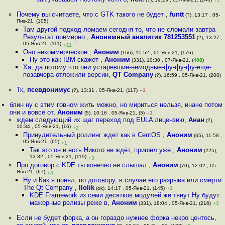
Почему вы считаете, что с GTK такого не будет
,
funtt
(?), 13:17 , 05-
Янв-21, (105)
Там другой подход ломаем сегодня то, что не сломали завтра
Результат примерно
,
Анонимный аналитик 781253551
(?), 13:27 ,
05-Янв-21, (111)
+11
Оно некоммерческое
,
Аноним
(166), 15:52 , 05-Янв-21, (176)
Ну это как IBM скажет
,
Аноним
(331), 10:30 , 07-Янв-21, (
408
)
Ха, да потому что они устаревшие-немодные-фу-фу-фу-еще-
позавчера-отложили версии
,
QT Company
(?), 16:59 , 05-Янв-21, (200)
Тк
,
псевдонимус
(?), 13:31 , 05-Янв-21, (117)
–1
блин ну с этим говном жить можно, но мириться нельзя, иначе потом
они и вовсе от
,
Аноним
(5), 10:16 , 05-Янв-21, (5)
–1
ждем следующий их щаг переход под EULA лицензию
,
Анан
(?),
10:34 , 05-Янв-21, (16)
+2
Принудительный роллинг ждет как в CentOS
,
Аноним
(65), 11:58 ,
05-Янв-21, (65)
+1
Так это он и есть Никого не ждёт, пришёл уже
,
Аноним
(225),
13:32 , 05-Янв-21, (119)
+3
Про договор с KDE ты конечно не слышал
,
Аноним
(70), 12:02 , 05-
Янв-21, (67)
+4
Ну и Как я понял, по договору, в случае его разрыва или смерти
The Qt Company
,
llolik
(ok), 14:17 , 05-Янв-21, (145)
+1
KDE Framework из семи десятков модулей же тянут Ну будут
мажорные релизы реже в
,
Аноним
(331), 18:04 , 05-Янв-21, (216)
+3
Если не будет форка, а он гораздо нужнее форка некро центось,