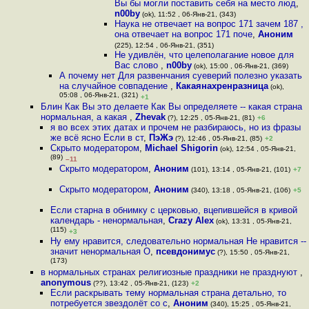
Вы бы могли поставить себя на место люд
,
n00by
(ok), 11:52 , 06-Янв-21, (343)
Наука не отвечает на вопрос 171 зачем 187 ,
она отвечает на вопрос 171 поче
,
Аноним
(225), 12:54 , 06-Янв-21, (351)
Не удивлён, что целеполагание новое для
Вас слово
,
n00by
(ok), 15:00 , 06-Янв-21, (369)
А почему нет Для развенчания суеверий полезно указать
на случайное совпадение
,
Какаянахренразница
(ok),
05:08 , 06-Янв-21, (321)
+1
Блин Как Вы это делаете Как Вы определяете -- какая страна
нормальная, а какая
,
Zhevak
(?), 12:25 , 05-Янв-21, (81)
+6
я во всех этих датах и прочем не разбираюсь, но из фразы
же всё ясно Если в ст
,
ПэЖэ
(?), 12:46 , 05-Янв-21, (85)
+2
Скрыто модератором
,
Michael Shigorin
(ok), 12:54 , 05-Янв-21,
(89)
–11
Скрыто модератором
,
Аноним
(101), 13:14 , 05-Янв-21, (101)
+7
Скрыто модератором
,
Аноним
(340), 13:18 , 05-Янв-21, (106)
+5
Если старна в обнимку с церковью, вцепившейся в кривой
календарь - ненормальная
,
Crazy Alex
(ok), 13:31 , 05-Янв-21,
(115)
+3
Ну ему нравится, следовательно нормальная Не нравится --
значит ненормальная О
,
псевдонимус
(?), 15:50 , 05-Янв-21,
(173)
в нормальных странах религиозные праздники не празднуют
,
anonymous
(??), 13:42 , 05-Янв-21, (123)
+2
Если раскрывать тему нормальная страна детально, то
потребуется звездолёт со с
,
Аноним
(340), 15:25 , 05-Янв-21,