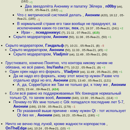
(162)
+1
Два звездолёта Анониму и палатку Эйлера
,
n00by
(ok),
16:05 , 05-Янв-21, (182)
+1
Что с метрической системой делать
,
Аноним
(420), 16:12 , 05-
Янв-21, (185)
–1
В нормальной стране его таки вообще не празднуют, за
исключением каких-то сектан
,
пох.
(?), 19:37 , 05-Янв-21, (241)
+2
Иран -
,
псевдонимус
(?), 21:11 , 07-Янв-21, (
415
)
Скрыто модератором
,
Аноним
(50), 11:36 , 05-Янв-21, (50)
+1
Скрыто модератором
,
Гэндальф
(?), 10:21 , 05-Янв-21, (8)
–5
Скрыто модератором
,
Аноним
(50), 11:33 , 05-Янв-21, (45)
+2
Скрыто модератором
,
Vladjmir
(ok), 11:46 , 05-Янв-21, (56)
Грустновато, конечно Понятно, что контора никому ничем не
обязана, но всё равно
,
InuYasha
(??), 10:22 , 05-Янв-21, (9)
+3
Один хрен надо его форкать
,
Vladjmir
(ok), 11:49 , 05-Янв-21, (58)
+1
Да не надо его форкать, кому этот монстр нужен Разве что
отдельно qtgui но его
,
Аноним
(225), 13:40 , 05-Янв-21, (121)
А, да, CopperSpice же Там не только gui, к тому же
,
Аноним
(225), 23:44 , 09-Янв-21, (
424
)
Если всё равно из поддерживаемых Wx бэкендов нормальный
только Qt, то зачем вооб
,
Аноним
(340), 13:30 , 05-Янв-21, (114)
+3
Почему-то Wx мне только с Gtk попадался последние лет 5-7
,
Аноним
(166), 15:59 , 05-Янв-21, (179)
–1
По указанной выше причине - кому нужен Qt - тот использует
Qt без wx
,
Аноним
(340), 16:23 , 05-Янв-21, (190)
+2
Ничто не вечно под луной, кроме жадности корпорастов
,
OnTheEdge
(ok), 10:24 , 05-Янв-21, (10)
+5