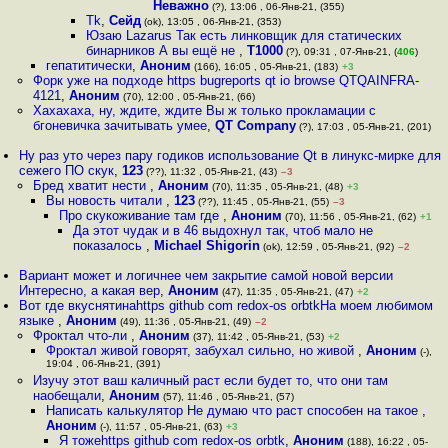
Неважно
(?), 13:06 , 06-Янв-21, (355)
Tk
,
Сейд
(ok), 13:05 , 06-Янв-21, (353)
Юзаю Lazarus Так есть линковщик для статических
бинарников А вы ещё не
,
T1000
(?), 09:31 , 07-Янв-21, (
406
)
гепатитически
,
Аноним
(166), 16:05 , 05-Янв-21, (183)
+3
Форк уже на подходе https bugreports qt io browse QTQAINFRA-
4121
,
Аноним
(70), 12:00 , 05-Янв-21, (66)
Хахахаха, ну, ждите, ждите Вы ж только прокламации с
бгоневичка зачитывать умее
,
QT Company
(?), 17:03 , 05-Янв-21, (201)
Ну раз уто через пару годиков использование Qt в линукс-мирке для
сежего ПО скук
,
123
(??), 11:32 , 05-Янв-21, (43)
–3
Бред хватит нести
,
Аноним
(70), 11:35 , 05-Янв-21, (48)
+3
Вы новость читали
,
123
(??), 11:45 , 05-Янв-21, (55)
–3
Про скукоживание там где
,
Аноним
(70), 11:56 , 05-Янв-21, (62)
+1
Да этот чудак и в 46 выдохнул так, чтоб мало не
показалось
,
Michael Shigorin
(ok), 12:59 , 05-Янв-21, (92)
–2
Вариант может и логичнее чем закрытие самой новой версии
Интересно, а какая вер
,
Аноним
(47), 11:35 , 05-Янв-21, (47)
+2
Вот где вкуснятинаhttps github com redox-os orbtkНа моем любимом
языке
,
Аноним
(49), 11:36 , 05-Янв-21, (49)
–2
Фроктал что-ли
,
Аноним
(37), 11:42 , 05-Янв-21, (53)
+2
Фроктал живой говорят, забухал сильно, но живой
,
Аноним
(-),
19:04 , 06-Янв-21, (391)
Изучу этот ваш каличный раст если будет то, что они там
наобещали
,
Аноним
(57), 11:46 , 05-Янв-21, (57)
Написать калькулятор Не думаю что раст способен на такое
,
Аноним
(-), 11:57 , 05-Янв-21, (63)
+3
Я тожеhttps github com redox-os orbtk
,
Аноним
(188), 16:22 , 05-