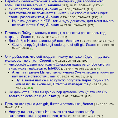
Перепись белок-истеричек в комментариях Для абсолютного
большинства ничего не п
,
Аноним
(187), 16:22 , 05-Янв-21, (187)
+2
fix икспертов опеннет
,
Аноним
(-), 17:34 , 05-Янв-21, (211)
Для хомячков не поменяется, никто и не спорит А чего будет
стоить разработчикам
,
Аноним
(225), 18:35 , 05-Янв-21, (230)
+1
Ну я как донатил в KDE, так и буду донатить, для меня ничего
не поменяется У ме
,
Аноним
(-), 21:32 , 05-Янв-21, (271)
Печально Пойду склонирую сорцы, а то потом решат весь код
закрыть
,
Иваня
(?), 16:25 , 05-Янв-21, (191)
Давай, бро И мне наклонируй плз
,
Аноним
(-), 20:50 , 05-Янв-21, (249)
Сам клонируй git clone git code qt io qt qt5 git
,
Иваня
(?), 06:49 , 06-
Янв-21, (326)
+1
Они добьются, что сей продукт никому не нужен будет, я думаю,
мелкософт не упуст
,
Сергей
(??), 16:26 , 05-Янв-21, (192)
микрософт давно пропихнул Электрон называется Вот смотри
вики, может найдёшь е
,
fsb4000
(?), 17:47 , 05-Янв-21, (214)
+1
А мы тут причем Мы его таким купили Уже успешно впихнутым
вам во все отверстия,
,
ms
(??), 19:55 , 05-Янв-21, (244)
Ну, а зачем нам сейчас культю покупать Через годик - 1 5
купим их За 3 копейки
,
Effective manager ms
(?), 03:59 , 09-
Июл-21, (
)
426
Не добьются Если ты до сих пор думаешь что Qt это как Gtk
только плюсваная и дл
,
птах
(?), 18:01 , 05-Янв-21, (215)
Прям то что нужно для gtk, flutter и остальных
,
Vernat
(ok), 18:16 , 05-
Янв-21, (221)
Ниразу ни конкуренты Или ты из тех чьи познания Qt
заканчиваются на уровне рисо
,
птах
(?), 18:30 , 05-Янв-21, (226)