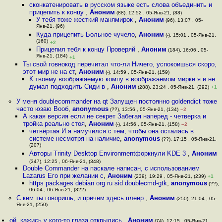
сконкатенировать в русском языке есть слова объединить и
прицепить к концу
,
Аноним
(88), 12:52 , 05-Янв-21, (88)
У тебя тоже жесткий манямирок
,
Аноним
(96), 13:07 , 05-
Янв-21, (96)
Куда прицепить Больное чучело
,
Аноним
(-), 15:01 , 05-Янв-21,
(160)
+2
Прицепил тебя к концу Проверяй
,
Аноним
(184), 16:06 , 05-
Янв-21, (184)
+1
Ты свой говнокод перечитал что-ли Ничего, успокоишься скоро,
этот мир не на ст
,
Аноним
(-), 14:59 , 05-Янв-21, (159)
К твоему воображаемую компу в воображаемом мирке я и не
думал подходить Сиди в
,
Аноним
(288), 23:24 , 05-Янв-21, (292)
+1
У меня doublecommander на qt Запущен постоянно goldendict тоже
часто юзаю Вооб
,
anonymous
(??), 13:56 , 05-Янв-21, (134)
–2
А какая версия если не секрет Забегая наперед - четверка и
тройка реально стоя
,
Аноним
(-), 14:56 , 05-Янв-21, (158)
–2
четвёртая И я намучился с тем, чтобы она осталась в
системе несмотря на наличие
,
anonymous
(??), 17:15 , 05-Янв-21,
(207)
Авторы Trinity Desktop Environmentфоркнули KDE 3
,
Аноним
(347), 12:25 , 06-Янв-21, (348)
Double Commander на паскале написан, с использованием
Lazarus Его при желании с
,
Аноним
(239), 19:29 , 05-Янв-21, (239)
+1
https packages debian org ru sid doublecmd-gtk
,
anonymous
(??),
06:04 , 06-Янв-21, (322)
С кем ты говоришь, и причем здесь плеер
,
Аноним
(250), 21:04 , 05-
Янв-21, (250)
ой, кажись у кого-то глаза открылись
,
Аноним
(74), 12:15 , 05-Янв-21,