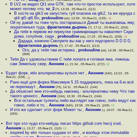
В LV2 не видел Qt1 или GTK, там что-то простое используют, хотя
может потому что
,
vz_2
(?), 13:29 , 05-Янв-21, (112)
В хосте на gtk3 не запустить гуй плагина на gtk2, та же ерунда с
qt4 qt5 qt6 Во
,
prokoudine
(ok), 13:59 , 05-Янв-21, (135)
–4
Ой ну давай ты тоже чуть постараешься Давай ты выкапаешь яму,
окуратненько туда
,
фракталова дырень
(?), 17:11 , 05-Янв-21, (204)
Да тебе в первом же переулке граммарнацисты наваляют Сиди
дома, голубчик, сиди
,
prokoudine
(ok), 17:25 , 05-Янв-21, (208)
–3
Дадада, конечно Смотрите вы как у него подгорело D D D D
,
фракталова дырень
(?), 17:42 , 05-Янв-21, (213)
Ого, да у тебя там истерика
,
prokoudine
(ok), 14:38 , 06-Янв-21,
(368)
Тебя Да с удовольствием С тебя лопата и готовая яма, ляжешь
сам Земельку свер
,
Аноним
(-), 21:34 , 05-Янв-21, (272)
+2
Будет форк, ибо альтернативы культе нет
,
Аноним
(340), 13:23 , 05-
Янв-21, (108)
–2
Рано ещё для форка Максимум 5 15 поддержать, пока на 6-ю всё
не перепишут
,
Аноним
(70), 14:11 , 05-Янв-21, (144)
Да объяснит мне кто-нибудь наконец - альтернативы чему Что там
такого ценного
,
Аноним
(194), 16:30 , 05-Янв-21, (194)
Все остальные тулкиты либо выглядят как говно, либо ведут как
говно, либо и то,
,
Аноним
(340), 19:56 , 05-Янв-21, (245)
+2
И кто же сделает этот форк Может ты
,
Аноним
(-), 19:07 , 06-Янв-21,
(393)
Вот про это чудо кто-нибудь писал https github com hecrj iced
,
Аноним
(-), 13:27 , 05-Янв-21, (110)
+3
inspired by elm только худшее от elm , и вообще этои immutable