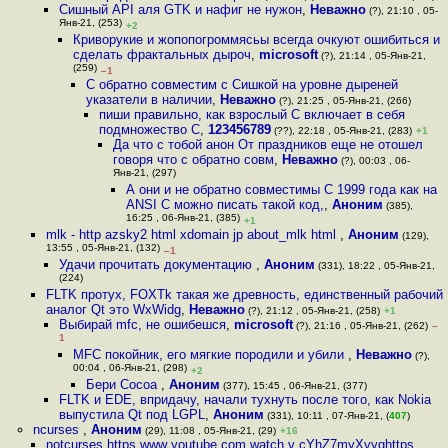
Сишный API аля GTK и нафиг не нужон
,
Неважно
(?), 21:10 , 05-
Янв-21, (253)
+2
Криворукие и жопопогроммясьы всегда очкуют ошибиться и
сделать фрактальных дыроч
,
microsoft
(?), 21:14 , 05-Янв-21,
(259)
–1
C обратно совместим с Сишкой на уровне дыреней
указатели в наличии
,
Неважно
(?), 21:25 , 05-Янв-21, (266)
пиши правильно, как взрослый C включает в себя
подмножество C
,
123456789
(??), 22:18 , 05-Янв-21, (283)
+1
Да что с тобой анон От праздников еще не отошел
говоря что c обратно совм
,
Неважно
(?), 00:03 , 06-
Янв-21, (297)
А они и не обратно совместимы С 1999 года как на
ANSI C можно писать такой код,
,
Аноним
(385),
16:25 , 06-Янв-21, (385)
+1
mlk - http azsky2 html xdomain jp about_mlk html
,
Аноним
(129),
13:55 , 05-Янв-21, (132)
–1
Удачи прочитать документацию
,
Аноним
(331), 18:22 , 05-Янв-21,
(224)
FLTK протух, FOXTk такая же древность, единственный рабочий
аналог Qt это WxWidg
,
Неважно
(?), 21:12 , 05-Янв-21, (258)
+1
Выбирай mfc, не ошибешся
,
microsoft
(?), 21:16 , 05-Янв-21, (262)
–
1
MFC покойник, его мягкие породили и убили
,
Неважно
(?),
00:04 , 06-Янв-21, (298)
+2
Бери Cocoa
,
Аноним
(377), 15:45 , 06-Янв-21, (377)
FLTK и EDE, впридачу, начали тухнуть после того, как Nokia
выпустила Qt под LGPL
,
Аноним
(331), 10:11 , 07-Янв-21, (
407
)
ncurses
,
Аноним
(29), 11:08 , 05-Янв-21, (29)
+16
notcurses https www youtube com watch v cYhZ7myXyyghttps