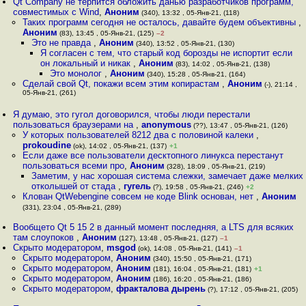
Qt Company не терпится обложить данью разработчиков программ,
совместимых с Wind
,
Аноним
(340), 13:32 , 05-Янв-21, (118)
Таких программ сегодня не осталось, давайте будем объективны
,
Аноним
(83), 13:45 , 05-Янв-21, (125)
–2
Это не правда
,
Аноним
(340), 13:52 , 05-Янв-21, (130)
Я согласен с тем, что старый код борозды не испортит если
он локальный и никак
,
Аноним
(83), 14:02 , 05-Янв-21, (138)
Это монолог
,
Аноним
(340), 15:28 , 05-Янв-21, (164)
Сделай свой Qt, покажи всем этим копирастам
,
Аноним
(-), 21:14 ,
05-Янв-21, (261)
Я думаю, это гугол договорился, чтобы люди перестали
пользоваться браузерами на
,
anonymous
(??), 13:47 , 05-Янв-21, (126)
У которых пользователей 8212 два с половиной калеки
,
prokoudine
(ok), 14:02 , 05-Янв-21, (137)
+1
Если даже все пользователи десктопного линукса перестанут
пользоваться всеми про
,
Аноним
(328), 18:09 , 05-Янв-21, (219)
Заметим, у нас хорошая система слежки, замечает даже мелких
отколышей от стада
,
гугель
(?), 19:58 , 05-Янв-21, (246)
+2
Клован QtWebengine совсем не коде Blink основан, нет
,
Аноним
(331), 23:04 , 05-Янв-21, (289)
Вообщето Qt 5 15 2 в данный момент последняя, а LTS для всяких
там слоупоков
,
Аноним
(127), 13:48 , 05-Янв-21, (127)
–1
Скрыто модератором
,
msgod
(ok), 14:08 , 05-Янв-21, (141)
–1
Скрыто модератором
,
Аноним
(340), 15:50 , 05-Янв-21, (171)
Скрыто модератором
,
Аноним
(181), 16:04 , 05-Янв-21, (181)
+1
Скрыто модератором
,
Аноним
(186), 16:20 , 05-Янв-21, (186)
Скрыто модератором
,
фракталова дырень
(?), 17:12 , 05-Янв-21, (205)