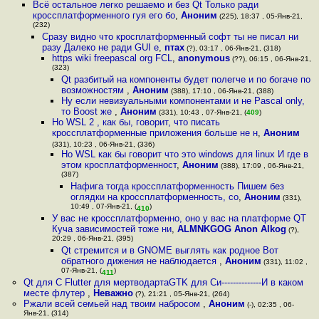
Всё остальное легко решаемо и без Qt Только ради
кроссплатформенного гуя его бо
,
Аноним
(225), 18:37 , 05-Янв-21,
(232)
Сразу видно что кросплатформенный софт ты не писал ни
разу Далеко не ради GUI е
,
птах
(?), 03:17 , 06-Янв-21, (318)
https wiki freepascal org FCL
,
anonymous
(??), 06:15 , 06-Янв-21,
(323)
Qt разбитый на компоненты будет полегче и по богаче по
возможностям
,
Аноним
(388), 17:10 , 06-Янв-21, (388)
Ну если невизуальными компонентами и не Pascal only,
то Boost же
,
Аноним
(331), 10:43 , 07-Янв-21, (
409
)
Но WSL 2 , как бы, говорит, что писать
кроссплатформенные приложения больше не н
,
Аноним
(331), 10:23 , 06-Янв-21, (336)
Но WSL как бы говорит что это windows для linux И где в
этом кросплатформенност
,
Аноним
(388), 17:09 , 06-Янв-21,
(387)
Нафига тогда кроссплатформенность Пишем без
оглядки на кроссплатформенность, со
,
Аноним
(331),
10:49 , 07-Янв-21, (
)
410
У вас не кроссплатформенно, оно у вас на платформе QT
Куча зависимостей тоже ни
,
ALMNKGOG Anon Alkog
(?),
20:29 , 06-Янв-21, (395)
Qt стремится и в GNOME выглять как родное Вот
обратного дижения не наблюдается
,
Аноним
(331), 11:02 ,
07-Янв-21, (
)
411
Qt для C Flutter для мертводартаGTK для Си--------------И в каком
месте флутер
,
Неважно
(?), 21:21 , 05-Янв-21, (264)
Ржали всей семьей над твоим набросом
,
Аноним
(-), 02:35 , 06-
Янв-21, (314)