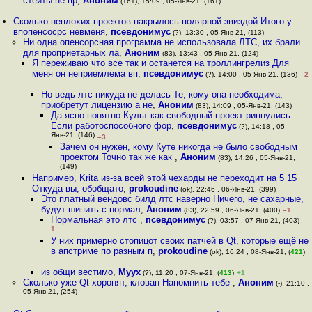
стейты не пр
,
Аноним
(161), 15:09 , 05-Янв-21, (161)
Сколько неплохих проектов накрылось полярной звиздой Итого у
впопенсосрс невменя
,
псевдонимус
(?), 13:30 , 05-Янв-21, (113)
Ни одна опенсорсная программа не использовала ЛТС, их брали
для проприетарных ла
,
Аноним
(83), 13:43 , 05-Янв-21, (124)
Я переживаю что все так и останется на троллингрелиз Для
меня он неприемлема вп
,
псевдонимус
(?), 14:00 , 05-Янв-21, (136)
–2
Но ведь лтс никуда не делась Те, кому она необходима,
приобретут лицензию а не
,
Аноним
(83), 14:09 , 05-Янв-21, (143)
Да ясно-понятно Культ как свободный проект рипнулись
Если работоспособного фор
,
псевдонимус
(?), 14:18 , 05-
Янв-21, (146)
–3
Зачем он нужен, кому Куте никогда не было свободным
проектом Точно так же как
,
Аноним
(83), 14:26 , 05-Янв-21,
(149)
Например, Krita из-за всей этой чехарды не переходит на 5 15
Откуда вы, обобщато
,
prokoudine
(ok), 22:46 , 06-Янв-21, (399)
Это платный вендовс билд лтс наверно Ничего, не сахарные,
будут шипить с нормал
,
Аноним
(83), 22:59 , 06-Янв-21, (400)
–1
Нормальная это лтс
,
псевдонимус
(?), 03:57 , 07-Янв-21, (403)
–
1
У них примерно стопицот своих патчей в Qt, которые ещё не
в апстриме по разным п
,
prokoudine
(ok), 16:24 , 08-Янв-21, (
421
)
из общи вестимо
,
Myyx
(?), 11:20 , 07-Янв-21, (
413
)
+1
Сколько уже Qt хоронят, клован Напомнить тебе
,
Аноним
(-), 21:10 ,
05-Янв-21, (254)