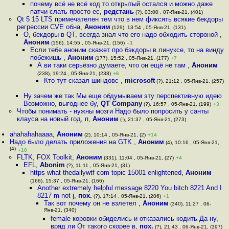
почему всё не всё код то открытый остался и можно даже
патчи слать просто ес
,
редстань
(?), 03:00 , 07-Янв-21, (401)
Qt 5 15 LTS примечателен тем что в нем фиксять всякие бекдоры
регрессии CVE обна
,
Аноним
(129), 13:54 , 05-Янв-21, (131)
О, бекдоры в QT, всегда знал что его надо обходить стороной
,
Аноним
(156), 14:55 , 05-Янв-21, (156)
–1
Если тебе аноним скажет про бэкдоры в линуксе, то на винду
побежишь
,
Аноним
(177), 15:52 , 05-Янв-21, (177)
+7
А ви таки серьёзно думаете, что он ещё не там
,
Аноним
(238), 19:24 , 05-Янв-21, (238)
+6
Кто тут сказал шиндовс
,
microsoft
(?), 21:12 , 05-Янв-21, (257)
Ну зачем же так Мы еще обдумываем эту перспективную идею
Возможно, выгоднее бу
,
QT Company
(?), 16:57 , 05-Янв-21, (199)
+3
Чтобы понимать - нужны мозги Надо было попросить у санты
клауса на новый год, п
,
Аноним
(-), 21:37 , 05-Янв-21, (273)
ahahahahaaaa
,
Аноним
(2), 10:14 , 05-Янв-21, (2)
+14
Надо было делать приложения на GTK
,
Аноним
(4), 10:16 , 05-Янв-21,
(4)
+10
FLTK, FOX Toolkit
,
Аноним
(331), 11:04 , 05-Янв-21, (27)
+4
EFL
,
Abonim
(?), 11:11 , 05-Янв-21, (31)
https what thedailywtf com topic 15001 enlightened
,
Аноним
(166), 15:37 , 05-Янв-21, (166)
Another extremely helpful message 8220 You bitch 8221 And I
8217 m not j
,
пох.
(?), 17:14 , 05-Янв-21, (206)
+1
Так вот почему он не взлетел
,
Аноним
(340), 11:27 , 06-
Янв-21, (340)
female коровки обиделись и отказались кодить Да ну,
вряд ли От такого скорее в
,
пох.
(?), 21:43 , 06-Янв-21, (397)