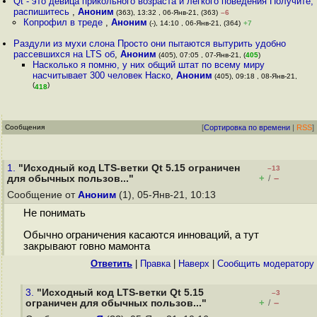
Qt - это девица прикольного возраста и лёгкого поведения Получите,
распишитесь
,
Аноним
(363), 13:32 , 06-Янв-21, (363)
–6
Копрофил в треде
,
Аноним
(-), 14:10 , 06-Янв-21, (364)
+7
Раздули из мухи слона Просто они пытаются вытурить удобно
рассевшихся на LTS об
,
Аноним
(405), 07:05 , 07-Янв-21, (
405
)
Насколько я помню, у них общий штат по всему миру
насчитывает 300 человек Наско
,
Аноним
(405), 09:18 , 08-Янв-21,
(
)
418
Сообщения
[
Сортировка по времени
|
RSS
]
1.
"Исходный код LTS-ветки Qt 5.15 ограничен
–13
+
–
для обычных пользов..."
/
Сообщение от
Аноним
(1), 05-Янв-21, 10:13
Не понимать
Обычно ограничения касаются инноваций, а тут
закрывают говно мамонта
Ответить
|
Правка
|
Наверх
|
Cообщить модератору
3.
"Исходный код LTS-ветки Qt 5.15
–3
+
–
ограничен для обычных пользов..."
/