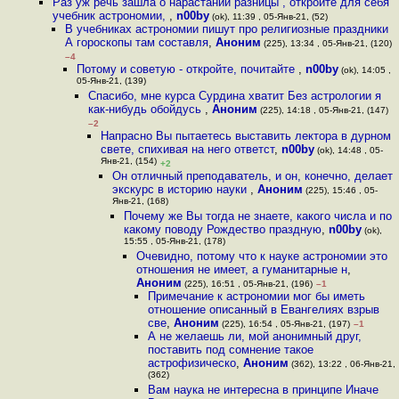
Раз уж речь зашла о нарастании разницы , откройте для себя
учебник астрономии,
,
n00by
(ok), 11:39 , 05-Янв-21, (52)
В учебниках астрономии пишут про религиозные праздники
А гороскопы там составля
,
Аноним
(225), 13:34 , 05-Янв-21, (120)
–4
Потому и советую - откройте, почитайте
,
n00by
(ok), 14:05 ,
05-Янв-21, (139)
Спасибо, мне курса Сурдина хватит Без астрологии я
как-нибудь обойдусь
,
Аноним
(225), 14:18 , 05-Янв-21, (147)
–2
Напрасно Вы пытаетесь выставить лектора в дурном
свете, спихивая на него ответст
,
n00by
(ok), 14:48 , 05-
Янв-21, (154)
+2
Он отличный преподаватель, и он, конечно, делает
экскурс в историю науки
,
Аноним
(225), 15:46 , 05-
Янв-21, (168)
Почему же Вы тогда не знаете, какого числа и по
какому поводу Рождество праздную
,
n00by
(ok),
15:55 , 05-Янв-21, (178)
Очевидно, потому что к науке астрономии это
отношения не имеет, а гуманитарные н
,
Аноним
(225), 16:51 , 05-Янв-21, (196)
–1
Примечание к астрономии мог бы иметь
отношение описанный в Евангелиях взрыв
све
,
Аноним
(225), 16:54 , 05-Янв-21, (197)
–1
А не желаешь ли, мой анонимный друг,
поставить под сомнение такое
астрофизическо
,
Аноним
(362), 13:22 , 06-Янв-21,
(362)
Вам наука не интересна в принципе Иначе