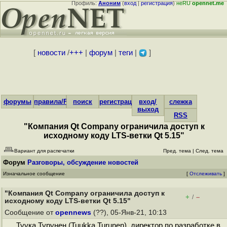
Профиль:
Аноним
(
вход
|
регистрация
)
неRU
opennet.me
[
новости
/
+++
|
форум
|
теги
|
]
форумы
правила/FAQ
поиск
регистрация
вход/
слежка
выход
RSS
"Компания Qt Company ограничила доступ к
исходному коду LTS-ветки Qt 5.15"
Вариант для распечатки
Пред. тема
|
След. тема
Форум
Разговоры, обсуждение новостей
Изначальное сообщение
[
Отслеживать
]
"Компания Qt Company ограничила доступ к
+
–
/
исходному коду LTS-ветки Qt 5.15"
Сообщение от
opennews
(??), 05-Янв-21, 10:13
Туука Турунен (Tuukka Turunen), директор по разработке в