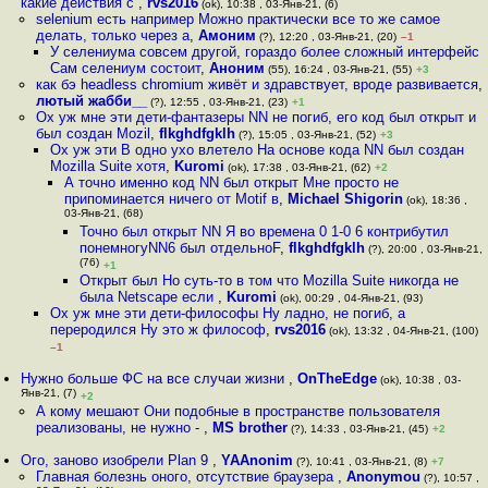
какие действия с
,
rvs2016
(ok), 10:38 , 03-Янв-21, (6)
selenium есть например Можно практически все то же самое
делать, только через а
,
Амоним
(?), 12:20 , 03-Янв-21, (20)
–1
У селениума совсем другой, гораздо более сложный интерфейс
Сам селениум состоит
,
Аноним
(55), 16:24 , 03-Янв-21, (55)
+3
как бэ headless chromium живёт и здравствует, вроде развивается
,
лютый жабби__
(?), 12:55 , 03-Янв-21, (23)
+1
Ох уж мне эти дети-фантазеры NN не погиб, его код был открыт и
был создан Mozil
,
flkghdfgklh
(?), 15:05 , 03-Янв-21, (52)
+3
Ох уж эти В одно ухо влетело На основе кода NN был создан
Mozilla Suite хотя
,
Kuromi
(ok), 17:38 , 03-Янв-21, (62)
+2
А точно именно код NN был открыт Мне просто не
припоминается ничего от Motif в
,
Michael Shigorin
(ok), 18:36 ,
03-Янв-21, (68)
Точно был открыт NN Я во времена 0 1-0 6 контрибутил
понемногуNN6 был отдельноF
,
flkghdfgklh
(?), 20:00 , 03-Янв-21,
(76)
+1
Открыт был Но суть-то в том что Mozilla Suite никогда не
была Netscape если
,
Kuromi
(ok), 00:29 , 04-Янв-21, (93)
Ох уж мне эти дети-философы Ну ладно, не погиб, а
переродился Ну это ж философ
,
rvs2016
(ok), 13:32 , 04-Янв-21, (100)
–1
Нужно больше ФС на все случаи жизни
,
OnTheEdge
(ok), 10:38 , 03-
Янв-21, (7)
+2
А кому мешают Они подобные в пространстве пользователя
реализованы, не нужно -
,
MS brother
(?), 14:33 , 03-Янв-21, (45)
+2
Ого, заново изобрели Plan 9
,
YAAnonim
(?), 10:41 , 03-Янв-21, (8)
+7
Главная болезнь оного, отсутствие браузера
,
Anonymou
(?), 10:57 ,