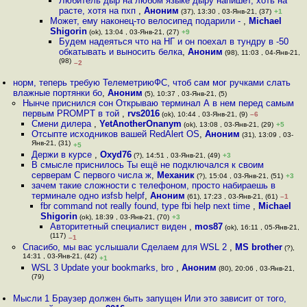
Любитель дыр на любом языке дыру напишет, хоть на
расте, хотя на пхп
,
Аноним
(37), 13:30 , 03-Янв-21, (37)
+1
Может, ему наконец-то велосипед подарили -
,
Michael
Shigorin
(ok), 13:04 , 03-Янв-21, (27)
+9
Будем надеяться что на НГ и он поехал в тундру в -50
обкатывать и выносить белка
,
Аноним
(98), 11:03 , 04-Янв-21,
(98)
–2
норм, теперь требую ТелеметриюФС, чтоб сам мог ручками слать
влажные портянки бо
,
Аноним
(5), 10:37 , 03-Янв-21, (5)
Нынче приснился сон Открываю терминал А в нем перед самым
первым PROMPT в той
,
rvs2016
(ok), 10:44 , 03-Янв-21, (9)
–6
Смени дилера
,
YetAnotherOnanym
(ok), 13:08 , 03-Янв-21, (29)
+5
Отсыпте исходников вашей RedAlert OS
,
Аноним
(31), 13:09 , 03-
Янв-21, (31)
+5
Держи в курсе
,
Oxyd76
(?), 14:51 , 03-Янв-21, (49)
+3
В смысле приснилось Ты ещё не подключался к своим
серверам С первого числа ж
,
Механик
(?), 15:04 , 03-Янв-21, (51)
+3
зачем такие сложности с телефоном, просто набираешь в
терминале одно изfsb helpf
,
Аноним
(61), 17:23 , 03-Янв-21, (61)
–1
fbr command not really found, type fbi help next time
,
Michael
Shigorin
(ok), 18:39 , 03-Янв-21, (70)
+3
Авторитетный специалист виден
,
mos87
(ok), 16:11 , 05-Янв-21,
(117)
–1
Спасибо, мы вас услышали Сделаем для WSL 2
,
MS brother
(?),
14:31 , 03-Янв-21, (42)
+1
WSL 3 Update your bookmarks, bro
,
Аноним
(80), 20:06 , 03-Янв-21,
(79)
Мысли 1 Браузер должен быть запущен Или это зависит от того,