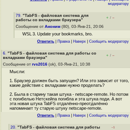
модератору
79.
"TabFS - файловая система для
+
–
/
работы со вкладками браузера"
Сообщение от
Аноним
(80), 03-Янв-21, 20:06
WSL 3. Update your bookmarks, bro.
Ответить
|
Правка
|
Наверх
|
Cообщить модератору
6.
"TabFS - файловая система для работы со
+
–
/
вкладками браузера"
Сообщение от
rvs2016
(ok), 03-Янв-21, 10:38
Мысли:
1. Браузер должен быть запущен? Или это зависит от того,
какие действия с вкладками нужно проделать?
2. Была в старину такая штука - netscape-remote. Но потом
с погибелью Нетскейпа погибла и эта штука поди. А вот
эта новая штука TabFS отдалённо-преотдалённо
напоминает ту старую штуку netscape-remote.
Ответить
|
Правка
|
Наверх
|
Cообщить модератору
20.
"TabFS - файловая система для работы
–1