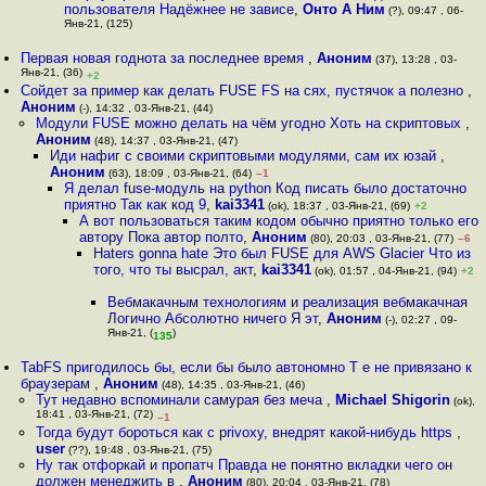
пользователя Надёжнее не зависе
,
Онто А Ним
(?), 09:47 , 06-
Янв-21, (125)
Первая новая годнота за последнее время
,
Аноним
(37), 13:28 , 03-
Янв-21, (36)
+2
Сойдет за пример как делать FUSE FS на сях, пустячок а полезно
,
Аноним
(-), 14:32 , 03-Янв-21, (44)
Модули FUSE можно делать на чём угодно Хоть на скриптовых
,
Аноним
(48), 14:37 , 03-Янв-21, (47)
Иди нафиг с своими скриптовыми модулями, сам их юзай
,
Аноним
(63), 18:09 , 03-Янв-21, (64)
–1
Я делал fuse-модуль на python Код писать было достаточно
приятно Так как код 9
,
kai3341
(ok), 18:37 , 03-Янв-21, (69)
+2
А вот пользоваться таким кодом обычно приятно только его
автору Пока автор полто
,
Аноним
(80), 20:03 , 03-Янв-21, (77)
–6
Haters gonna hate Это был FUSE для AWS Glacier Что из
того, что ты выcpaл, акт
,
kai3341
(ok), 01:57 , 04-Янв-21, (94)
+2
Вебмакачным технологиям и реализация вебмакачная
Логично Абсолютно ничего Я эт
,
Аноним
(-), 02:27 , 09-
Янв-21, (
)
135
TabFS пригодилось бы, если бы было автономно Т е не привязано к
браузерам
,
Аноним
(48), 14:35 , 03-Янв-21, (46)
Тут недавно вспоминали самурая без меча
,
Michael Shigorin
(ok),
18:41 , 03-Янв-21, (72)
–1
Тогда будут бороться как с privoxy, внедрят какой-нибудь https
,
user
(??), 19:48 , 03-Янв-21, (75)
Ну так отфоркай и пропатч Правда не понятно вкладки чего он
должен менеджить в
,
Аноним
(80), 20:04 , 03-Янв-21, (78)