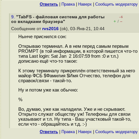
Ответить
|
Правка
|
Наверх
|
Cообщить модератору
9.
"TabFS - файловая система для работы
–6
+
–
со вкладками браузера"
/
Сообщение от
rvs2016
(ok), 03-Янв-21, 10:44
Нынче приснился сон:
Открываю терминал. А в нем перед самым первым
PROMPT (в той информации, в которой пишется что-то
типа Last login: Sat Jan 2 16:07:59 from :0 и т.п.)
дописано ещё что-то такое:
К этому терминалу прикреплён ответственный за него
майор ФСБ $Фамилия $Имя Отчество, телефон для
справок/связи - такой-то.
Ну и потом уже как обычно:
%
Во, думаю, уже как наладили. Уже и не скрывают.
Открыто служат обществу уж! Телефоны для связи
указывают и т.п. Ну типа - Ваш участковый такой-то,
если что - обращайтесь и т.д. :-)
Ответить
|
Правка
|
Наверх
|
Cообщить модератору