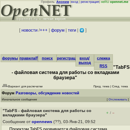
Профиль:
Аноним
(
вход
|
регистрация
)
неRU
opennet.me
[
новости
/
+++
|
форум
|
теги
|
]
форумы
правила/FAQ
поиск
регистрация
вход/
слежка
выход
RSS
"TabFS
- файловая система для работы со вкладками
браузера"
Вариант для распечатки
Пред. тема
|
След. тема
Форум
Разговоры, обсуждение новостей
Изначальное сообщение
[
Отслеживать
]
"TabFS - файловая система для работы со
+
–
/
вкладками браузера"
Сообщение от
opennews
(??), 03-Янв-21, 09:52
Проектом TabFS развивается файловая система,