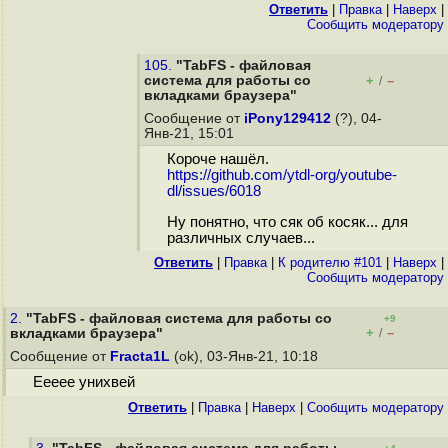
Ответить
|
Правка
|
Наверх
|
Cообщить модератору
105.
"TabFS - файловая
система для работы со
+
–
/
вкладками браузера"
Сообщение от
iPony129412
(?), 04-
Янв-21, 15:01
Короче нашёл.
https://github.com/ytdl-org/youtube-
dl/issues/6018
Ну понятно, что сяк об косяк... для
различных случаев...
Ответить
|
Правка
|
К родителю #101
|
Наверх
|
Cообщить модератору
2.
"TabFS - файловая система для работы со
+9
+
–
вкладками браузера"
/
Сообщение от
Fracta1L
(ok), 03-Янв-21, 10:18
Еееее унихвей
Ответить
|
Правка
|
Наверх
|
Cообщить модератору