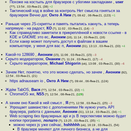
Похоже на костыль для браузеров с убогими закладками
,
user
(??), 13:54 , 03-Янв-21, (38)
+2
Тактический ход в войне за контроль Нет смысла гоняться за
браузером Вечно дог
,
Онто А Ним
(?), 09:42 , 06-Янв-21, (123)
+1
Раньше через JS-скрипты и память пытались хакнуть, а теперь
напрямую - на радост
,
КО
(?), 11:02 , 03-Янв-21, (14)
–3
Как справедливо заметили в прикреплённой к новости ссылке - в
KDE и GNOME это ес
,
Аноним
(16), 11:14 , 03-Янв-21, (16)
Если хакер может получить доступ к файлам в вашем
компьютере, у меня для вас п
,
Аноним
(31), 13:13 , 03-Янв-21, (33)
+4
Какой-то 128690
,
Аноним
(15), 11:06 , 03-Янв-21, (15)
–3
Скрыто модератором
,
Онаним
(?), 11:24 , 03-Янв-21, (17)
–4
Скрыто модератором
,
Michael Shigorin
(ok), 13:08 , 03-Янв-21, (30)
–6
Зачем Нет, понятно, что это можно сделать, но зачем
,
Аноним
(92),
12:54 , 03-Янв-21, (21)
https adnauseam io
,
Онто А Ним
(?), 09:44 , 06-Янв-21, (124)
Ждём TabOS
,
Вася
(??), 12:54 , 03-Янв-21, (22)
+1
ChromeOS же
,
NS5
(?), 12:54 , 08-Янв-21, (
129
)
А зачем оно Какой в ней смысл
,
Я
(??), 12:58 , 03-Янв-21, (25)
–2
Упрощает шаманство с дополнениями Не нужно учить API
браузера, работа с данными
,
Аноним
(31), 13:14 , 03-Янв-21, (34)
+1
Web scraping без браузерных api и js В перспективе можно будет
кнопки програмно
,
лолшто
(?), 13:25 , 03-Янв-21, (35)
+1
можно через js уже сейчас
,
hshhhhh
(ok), 16:19 , 03-Янв-21, (54)
В браузере меняют для личного бизнеса, а не для