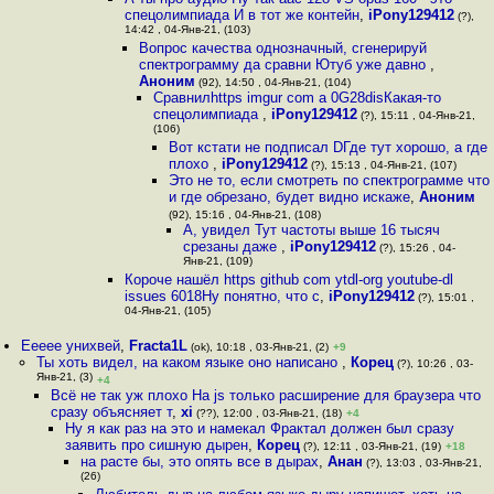
спецолимпиада И в тот же контейн
,
iPony129412
(?),
14:42 , 04-Янв-21, (103)
Вопрос качества однозначный, сгенерируй
спектрограмму да сравни Ютуб уже давно
,
Аноним
(92), 14:50 , 04-Янв-21, (104)
Сравнилhttps imgur com a 0G28disКакая-то
спецолимпиада
,
iPony129412
(?), 15:11 , 04-Янв-21,
(106)
Вот кстати не подписал DГде тут хорошо, а где
плохо
,
iPony129412
(?), 15:13 , 04-Янв-21, (107)
Это не то, если смотреть по спектрограмме что
и где обрезано, будет видно искаже
,
Аноним
(92), 15:16 , 04-Янв-21, (108)
А, увидел Тут частоты выше 16 тысяч
срезаны даже
,
iPony129412
(?), 15:26 , 04-
Янв-21, (109)
Короче нашёл https github com ytdl-org youtube-dl
issues 6018Ну понятно, что с
,
iPony129412
(?), 15:01 ,
04-Янв-21, (105)
Еееее унихвей
,
Fracta1L
(ok), 10:18 , 03-Янв-21, (2)
+9
Ты хоть видел, на каком языке оно написано
,
Корец
(?), 10:26 , 03-
Янв-21, (3)
+4
Всё не так уж плохо На js только расширение для браузера что
сразу объясняет т
,
xi
(??), 12:00 , 03-Янв-21, (18)
+4
Ну я как раз на это и намекал Фрактал должен был сразу
заявить про сишную дырен
,
Корец
(?), 12:11 , 03-Янв-21, (19)
+18
на расте бы, это опять все в дырах
,
Анан
(?), 13:03 , 03-Янв-21,
(26)