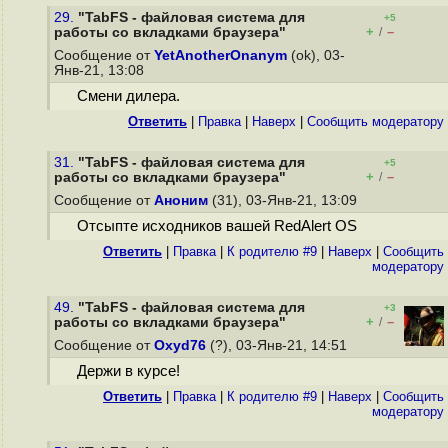
29.
"TabFS - файловая система для
+5
+
–
работы со вкладками браузера"
/
Сообщение от
YetAnotherOnanym
(ok), 03-
Янв-21, 13:08
Смени дилера.
Ответить
|
Правка
|
Наверх
|
Cообщить модератору
31.
"TabFS - файловая система для
+5
+
–
работы со вкладками браузера"
/
Сообщение от
Аноним
(31), 03-Янв-21, 13:09
Отсыпте исходников вашей RedAlert OS
Ответить
|
Правка
|
К родителю #9
|
Наверх
|
Cообщить
модератору
49.
"TabFS - файловая система для
+3
+
–
работы со вкладками браузера"
/
Сообщение от
Oxyd76
(?), 03-Янв-21, 14:51
Держи в курсе!
Ответить
|
Правка
|
К родителю #9
|
Наверх
|
Cообщить
модератору