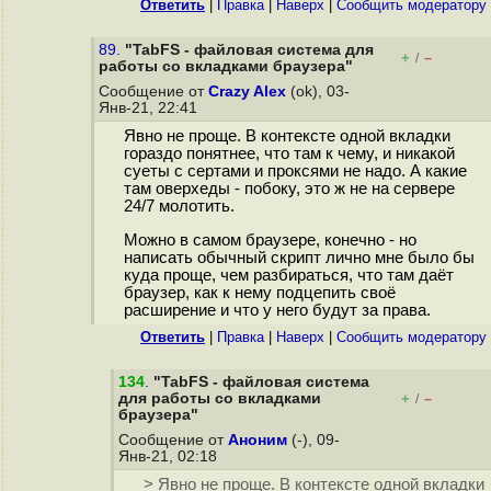
Ответить
|
Правка
|
Наверх
|
Cообщить модератору
89.
"TabFS - файловая система для
+
–
/
работы со вкладками браузера"
Сообщение от
Crazy Alex
(ok), 03-
Янв-21, 22:41
Явно не проще. В контексте одной вкладки
гораздо понятнее, что там к чему, и никакой
суеты с сертами и проксями не надо. А какие
там оверхеды - побоку, это ж не на сервере
24/7 молотить.
Можно в самом браузере, конечно - но
написать обычный скрипт лично мне было бы
куда проще, чем разбираться, что там даёт
браузер, как к нему подцепить своё
расширение и что у него будут за права.
Ответить
|
Правка
|
Наверх
|
Cообщить модератору
134
.
"TabFS - файловая система
для работы со вкладками
+
–
/
браузера"
Сообщение от
Аноним
(-), 09-
Янв-21, 02:18
> Явно не проще. В контексте одной вкладки