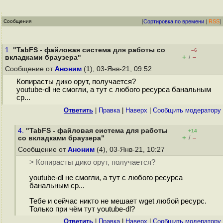
Сообщения
[
Сортировка по времени
|
RSS
]
1.
"TabFS - файловая система для работы со
–6
+
–
вкладками браузера"
/
Сообщение от
Аноним
(1), 03-Янв-21, 09:52
Копирасты дико орут, получается?
youtube-dl не смогли, а тут с любого ресурса банальным
cp...
Ответить
|
Правка
|
Наверх
|
Cообщить модератору
4.
"TabFS - файловая система для работы
+14
+
–
со вкладками браузера"
/
Сообщение от
Аноним
(4), 03-Янв-21, 10:27
> Копирасты дико орут, получается?
youtube-dl не смогли, а тут с любого ресурса
банальным cp...
Тебе и сейчас никто не мешает wget любой ресурс.
Только при чëм тут youtube-dl?
Ответить
|
Правка
|
Наверх
|
Cообщить модератору