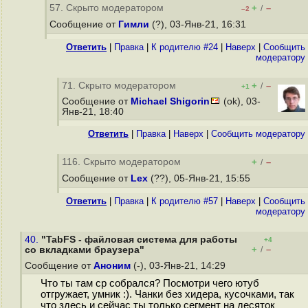
57. Скрыто модератором
+
–
/
–2
Сообщение от
Гимли
(?), 03-Янв-21, 16:31
Ответить
|
Правка
|
К родителю #24
|
Наверх
|
Cообщить
модератору
71. Скрыто модератором
+
–
/
+1
Сообщение от
Michael Shigorin
(ok), 03-
Янв-21, 18:40
Ответить
|
Правка
|
Наверх
|
Cообщить модератору
116. Скрыто модератором
+
–
/
Сообщение от
Lex
(??), 05-Янв-21, 15:55
Ответить
|
Правка
|
К родителю #57
|
Наверх
|
Cообщить
модератору
40.
"TabFS - файловая система для работы
+4
+
–
со вкладками браузера"
/
Сообщение от
Аноним
(-), 03-Янв-21, 14:29
Что ты там cp собрался? Посмотри чего ютуб
отгружает, умник :). Чанки без хидера, кусочками, так
что здесь и сейчас ты только сегмент на десяток