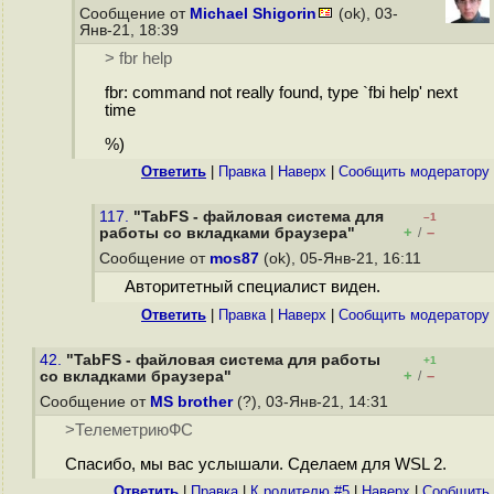
Сообщение от
Michael Shigorin
(ok), 03-
Янв-21, 18:39
> fbr help
fbr: command not really found, type `fbi help' next
time
%)
Ответить
|
Правка
|
Наверх
|
Cообщить модератору
117.
"TabFS - файловая система для
–1
+
–
работы со вкладками браузера"
/
Сообщение от
mos87
(ok), 05-Янв-21, 16:11
Авторитетный специалист виден.
Ответить
|
Правка
|
Наверх
|
Cообщить модератору
42.
"TabFS - файловая система для работы
+1
+
–
со вкладками браузера"
/
Сообщение от
MS brother
(?), 03-Янв-21, 14:31
>ТелеметриюФС
Спасибо, мы вас услышали. Сделаем для WSL 2.
Ответить
|
Правка
|
К родителю #5
|
Наверх
|
Cообщить