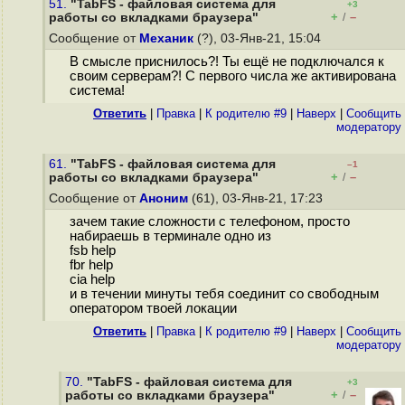
51.
"TabFS - файловая система для
+3
+
–
работы со вкладками браузера"
/
Сообщение от
Механик
(?), 03-Янв-21, 15:04
В смысле приснилось?! Ты ещё не подключался к
своим серверам?! С первого числа же активирована
система!
Ответить
|
Правка
|
К родителю #9
|
Наверх
|
Cообщить
модератору
61.
"TabFS - файловая система для
–1
+
–
работы со вкладками браузера"
/
Сообщение от
Аноним
(61), 03-Янв-21, 17:23
зачем такие сложности с телефоном, просто
набираешь в терминале одно из
fsb help
fbr help
cia help
и в течении минуты тебя соединит со свободным
оператором твоей локации
Ответить
|
Правка
|
К родителю #9
|
Наверх
|
Cообщить
модератору
70.
"TabFS - файловая система для
+3
+
–
работы со вкладками браузера"
/