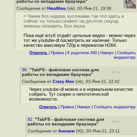
работы со вкладками браузера"
Сообщение от
НяшМяш
(ok), 03-Янв-21, 19:30
> Чанки без хидера, кусочками, так что здесь и
сейчас ты только сегмент на десяток секунд
можешь позырить. Без звука.
Пока ещё ютуб отдаёт цельные видео - можно через
тот же youtube-dl посмотреть их наличие. Только
качество максимум 720р в пережатом H264.
Ответить
|
Правка
|
К родителю #40
|
Наверх
|
Cообщить
модератору
90.
"TabFS - файловая система для
+
–
/
работы со вкладками браузера"
Сообщение от
Crazy Alex
(ok), 03-Янв-21, 22:42
Через youtube-dl можно и в нормальном качестве
собрать. Тут скорее о гипотетической
возможности.
Ответить
|
Правка
|
Наверх
|
Cообщить модератору
92.
"TabFS - файловая система для
+
–
/
работы со вкладками браузера"
Сообщение от
Аноним
(92), 03-Янв-21, 23:11