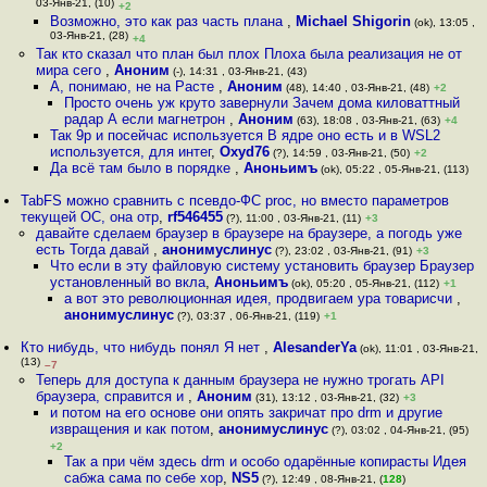
03-Янв-21, (10)
+2
Возможно, это как раз часть плана
,
Michael Shigorin
(ok), 13:05 ,
03-Янв-21, (28)
+4
Так кто сказал что план был плох Плоха была реализация не от
мира сего
,
Аноним
(-), 14:31 , 03-Янв-21, (43)
А, понимаю, не на Расте
,
Аноним
(48), 14:40 , 03-Янв-21, (48)
+2
Просто очень уж круто завернули Зачем дома киловаттный
радар А если магнетрон
,
Аноним
(63), 18:08 , 03-Янв-21, (63)
+4
Так 9p и посейчас используется В ядре оно есть и в WSL2
используется, для интег
,
Oxyd76
(?), 14:59 , 03-Янв-21, (50)
+2
Да всё там было в порядке
,
Аноньимъ
(ok), 05:22 , 05-Янв-21, (113)
TabFS можно сравнить с псевдо-ФС proc, но вместо параметров
текущей ОС, она отр
,
rf546455
(?), 11:00 , 03-Янв-21, (11)
+3
давайте сделаем браузер в браузере на браузере, а погодь уже
есть Тогда давай
,
анонимуслинус
(?), 23:02 , 03-Янв-21, (91)
+3
Что если в эту файловую систему установить браузер Браузер
установленный во вкла
,
Аноньимъ
(ok), 05:20 , 05-Янв-21, (112)
+1
а вот это революционная идея, продвигаем ура товарисчи
,
анонимуслинус
(?), 03:37 , 06-Янв-21, (119)
+1
Кто нибудь, что нибудь понял Я нет
,
AlesanderYa
(ok), 11:01 , 03-Янв-21,
(13)
–7
Теперь для доступа к данным браузера не нужно трогать API
браузера, справится и
,
Аноним
(31), 13:12 , 03-Янв-21, (32)
+3
и потом на его основе они опять закричат про drm и другие
извращения и как потом
,
анонимуслинус
(?), 03:02 , 04-Янв-21, (95)
+2
Так а при чём здесь drm и особо одарённые копирасты Идея
сабжа сама по себе хор
,
NS5
(?), 12:49 , 08-Янв-21, (
128
)