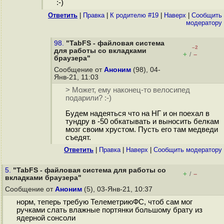
:-)
Ответить
|
Правка
|
К родителю #19
|
Наверх
|
Cообщить
модератору
98.
"TabFS - файловая система
–2
для работы со вкладками
+
–
/
браузера"
Сообщение от
Аноним
(98), 04-
Янв-21, 11:03
> Может, ему наконец-то велосипед
подарили? :-)
Будем надеяться что на НГ и он поехал в
тундру в -50 обкатывать и выносить белкам
мозг своим хрустом. Пусть его там медведи
съедят.
Ответить
|
Правка
|
Наверх
|
Cообщить модератору
5.
"TabFS - файловая система для работы со
+
–
/
вкладками браузера"
Сообщение от
Аноним
(5), 03-Янв-21, 10:37
норм, теперь требую ТелеметриюФС, чтоб сам мог
ручками слать влажные портянки большому брату из
ядерной сонсоли