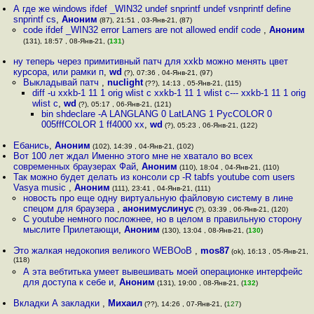
А где же windows ifdef _WIN32 undef snprintf undef vsnprintf define
snprintf cs
,
Аноним
(87), 21:51 , 03-Янв-21, (87)
code ifdef _WIN32 error Lamers are not allowed endif code
,
Аноним
(131), 18:57 , 08-Янв-21, (
131
)
ну теперь через примитивный патч для xxkb можно менять цвет
курсора, или рамки п
,
wd
(?), 07:36 , 04-Янв-21, (97)
Выкладывай патч
,
nuclight
(??), 14:13 , 05-Янв-21, (115)
diff -u xxkb-1 11 1 orig wlist c xxkb-1 11 1 wlist c--- xxkb-1 11 1 orig
wlist c
,
wd
(?), 05:17 , 06-Янв-21, (121)
bin shdeclare -A LANGLANG 0 LatLANG 1 PycCOLOR 0
005fffCOLOR 1 ff4000 xx
,
wd
(?), 05:23 , 06-Янв-21, (122)
Ебанись
,
Аноним
(102), 14:39 , 04-Янв-21, (102)
Вот 100 лет ждал Именно этого мне не хватало во всех
современных браузерах Фай
,
Аноним
(110), 18:04 , 04-Янв-21, (110)
Так можно будет делать из консоли cp -R tabfs youtube com users
Vasya music
,
Аноним
(111), 23:41 , 04-Янв-21, (111)
новость про еще одну виртуальную файловую систему в лине
спецом для браузера
,
анонимуслинус
(?), 03:39 , 06-Янв-21, (120)
С youtube немного посложнее, но в целом в правильную сторону
мыслите Прилетающи
,
Аноним
(130), 13:04 , 08-Янв-21, (
130
)
Это жалкая недокопия великого WEBOoB
,
mos87
(ok), 16:13 , 05-Янв-21,
(118)
А эта вебтитька умеет вывешивать моей операционке интерфейс
для доступа к себе и
,
Аноним
(131), 19:00 , 08-Янв-21, (
132
)
Вкладки А закладки
,
Михаил
(??), 14:26 , 07-Янв-21, (
127
)