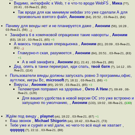
Видимо, интерфейс к Web, т е что-то вроде WebFS
,
Мика
(??),
20:41 , 03-Янв-21, (82)
Так вроде для как минимум webdav это уже сделали А для
произвольно взятого файл
,
Аноним
(84), 20:52 , 03-Янв-21, (84)
Пачиму для венды нет и не планируется даже
,
Аноним
(56), 16:28 ,
03-Янв-21, (56)
–2
Занафига б в хомячковой опрационке такие навороты
,
Аноним
(63), 18:10 , 03-Янв-21, (65)
+5
А макось тогда какая операцыонка
,
Аноним
(81), 20:09 , 03-Янв-21,
(81)
–2
Гламурно-п ская, разумеется
,
Аноним
(84), 20:51 , 03-Янв-21, (83)
+1
А в ней занафига
,
Аноним
(81), 21:41 , 03-Янв-21, (86)
Дед, опять в танки переиграл, иди спать
,
твой батя
(?), 14:12 , 05-
Янв-21, (114)
Пользователи вянды должны запускать ровно 3 программы,офис,
аутглюк, иигры Вс
,
microsoft
(?), 18:11 , 03-Янв-21, (66)
+5
Вирусы
,
Аноним
(85), 20:55 , 03-Янв-21, (85)
+3
Телеметрия поправил на здоровье
,
Онто А Ним
(?), 09:49 , 06-
Янв-21, (126)
Для вашего удобства в новой версии ОС это уже встроено и
запущено по умолчанию,
,
Аноним
(133), 19:02 , 08-Янв-21, (
133
)
Ждём под винду
,
playnet
(ok), 18:22 , 03-Янв-21, (67)
+1
Ваш звонок
,
Michael Shigorin
(ok), 18:42 , 03-Янв-21, (73)
Тебе уже и cygwin и wsl дали, но чего-то всё ещё не хватает
,
qqqqqq
(?), 22:11 , 03-Янв-21, (88)