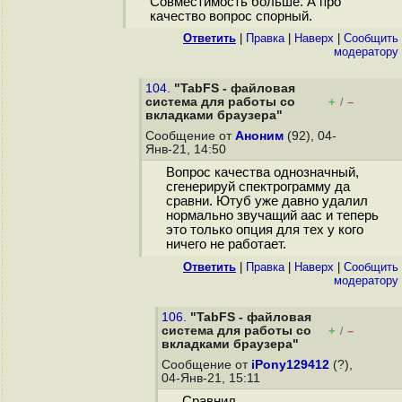
Совместимость больше. А про
качество вопрос спорный.
Ответить
|
Правка
|
Наверх
|
Cообщить
модератору
104.
"TabFS - файловая
система для работы со
+
–
/
вкладками браузера"
Сообщение от
Аноним
(92), 04-
Янв-21, 14:50
Вопрос качества однозначный,
сгенерируй спектрограмму да
сравни. Ютуб уже давно удалил
нормально звучащий aac и теперь
это только опция для тех у кого
ничего не работает.
Ответить
|
Правка
|
Наверх
|
Cообщить
модератору
106.
"TabFS - файловая
система для работы со
+
–
/
вкладками браузера"
Сообщение от
iPony129412
(?),
04-Янв-21, 15:11
Сравнил