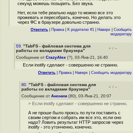
секунд можешь позырить. Без звука.
Нет, если тебе реально надо то можно все это
прожевать и пересобрать, конечно. Но делать это
через ФС в браузере довольно странно.
Ответить
|
Правка
|
К родителю #1
|
Наверх
|
Cообщить
модератору
59.
"TabFS - файловая система для
+
–
/
работы со вкладками браузера"
Сообщение от
CrazyAlex
(?), 03-Янв-21, 16:40
Если inotify сделают - совершенно не странно.
Ответить
|
Правка
|
Наверх
|
Cообщить модератору
80.
"TabFS - файловая система для
+
–
/
работы со вкладками браузера"
Сообщение от
Аноним
(80), 03-Янв-21, 20:07
> Если inotify сделают - совершенно не странно.
А не проше было проксь по пути поставить с
своим сертом и собрать им все это, если оно
надо? Ловить результат HTTP запросов через
inotify - это утонченно, конечно.