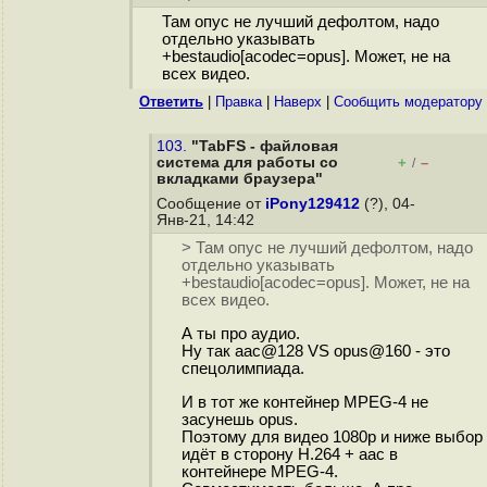
Там опус не лучший дефолтом, надо
отдельно указывать
+bestaudio[acodec=opus]. Может, не на
всех видео.
Ответить
|
Правка
|
Наверх
|
Cообщить модератору
103.
"TabFS - файловая
система для работы со
+
–
/
вкладками браузера"
Сообщение от
iPony129412
(?), 04-
Янв-21, 14:42
> Там опус не лучший дефолтом, надо
отдельно указывать
+bestaudio[acodec=opus]. Может, не на
всех видео.
А ты про аудио.
Ну так aac@128 VS opus@160 - это
спецолимпиада.
И в тот же контейнер MPEG-4 не
засунешь opus.
Поэтому для видео 1080p и ниже выбор
идёт в сторону H.264 + aac в
контейнере MPEG-4.