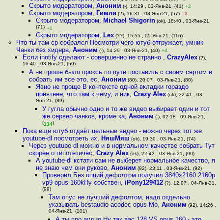
Скрыто модератором
,
Аноним
(-), 14:29 , 03-Янв-21, (41)
+2
Скрыто модератором
,
Гимли
(?), 16:31 , 03-Янв-21, (57)
–2
Скрыто модератором
,
Michael Shigorin
(ok), 18:40 , 03-Янв-21,
(71)
+1
Скрыто модератором
,
Lex
(??), 15:55 , 05-Янв-21, (116)
Что ты там cp собрался Посмотри чего ютуб отгружает, умник
Чанки без хидера
,
Аноним
(-), 14:29 , 03-Янв-21, (40)
+4
Если inotify сделают - совершенно не странно
,
CrazyAlex
(?),
16:40 , 03-Янв-21, (59)
А не проше было проксь по пути поставить с своим сертом и
собрать им все это, ес
,
Аноним
(80), 20:07 , 03-Янв-21, (80)
Явно не проще В контексте одной вкладки гораздо
понятнее, что там к чему, и ник
,
Crazy Alex
(ok), 22:41 , 03-
Янв-21, (89)
У гугла обычно одно и то же видео выбирает один и тот
же сервер чанков, кроме ка
,
Аноним
(-), 02:18 , 09-Янв-21,
(
)
134
Пока ещё ютуб отдаёт цельные видео - можно через тот же
youtube-dl посмотреть их
,
НяшМяш
(ok), 19:30 , 03-Янв-21, (74)
Через youtube-dl можно и в нормальном качестве собрать Тут
скорее о гипотетичес
,
Crazy Alex
(ok), 22:42 , 03-Янв-21, (90)
А youtube-dl кстати сам не выберет нормальное качество, я
не знаю чем они руково
,
Аноним
(92), 23:11 , 03-Янв-21, (92)
Проверил Без опций дефолтом получил 3840x2160 2160p
vp9 opus 160kНу собствен
,
iPony129412
(?), 12:07 , 04-Янв-21,
(99)
Там опус не лучший дефолтом, надо отдельно
указывать bestaudio acodec opus Мо
,
Аноним
(92), 14:26 ,
04-Янв-21, (101)
А ты про аудио Ну так aac 128 VS opus 160 - это