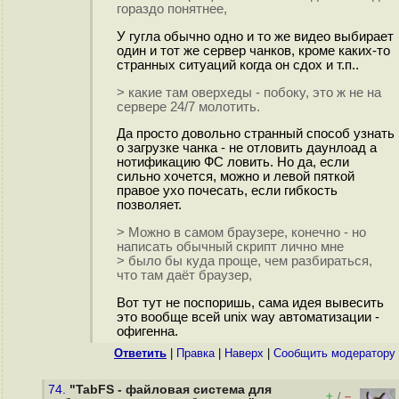
гораздо понятнее,
У гугла обычно одно и то же видео выбирает
один и тот же сервер чанков, кроме каких-то
странных ситуаций когда он сдох и т.п..
> какие там оверхеды - побоку, это ж не на
сервере 24/7 молотить.
Да просто довольно странный способ узнать
о загрузке чанка - не отловить даунлоад а
нотификацию ФС ловить. Но да, если
сильно хочется, можно и левой пяткой
правое ухо почесать, если гибкость
позволяет.
> Можно в самом браузере, конечно - но
написать обычный скрипт лично мне
> было бы куда проще, чем разбираться,
что там даёт браузер,
Вот тут не поспоришь, сама идея вывесить
это вообще всей unix way автоматизации -
офигенна.
Ответить
|
Правка
|
Наверх
|
Cообщить модератору
74.
"TabFS - файловая система для
+
–
/