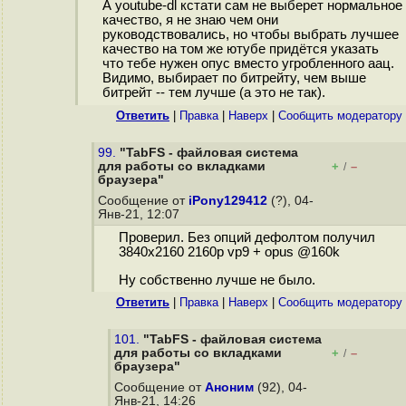
А youtube-dl кстати сам не выберет нормальное
качество, я не знаю чем они
руководствовались, но чтобы выбрать лучшее
качество на том же ютубе придётся указать
что тебе нужен опус вместо угробленного аац.
Видимо, выбирает по битрейту, чем выше
битрейт -- тем лучше (а это не так).
Ответить
|
Правка
|
Наверх
|
Cообщить модератору
99.
"TabFS - файловая система
для работы со вкладками
+
–
/
браузера"
Сообщение от
iPony129412
(?), 04-
Янв-21, 12:07
Проверил. Без опций дефолтом получил
3840x2160 2160p vp9 + opus @160k
Ну собственно лучше не было.
Ответить
|
Правка
|
Наверх
|
Cообщить модератору
101.
"TabFS - файловая система
для работы со вкладками
+
–
/
браузера"
Сообщение от
Аноним
(92), 04-
Янв-21, 14:26