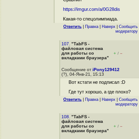
https://imgur.com/a/0G28dis
Какая-то спецолимпиада.
Ответить
|
Правка
|
Наверх
|
Cообщить
модератору
107.
"TabFS -
файловая система
для работы со
+
–
/
вкладками браузера"
Сообщение от
iPony129412
(?), 04-Янв-21, 15:13
Вот кстати не подписал :D
Где тут хорошо, а где плохо?
Ответить
|
Правка
|
Наверх
|
Cообщить
модератору
108.
"TabFS -
файловая система
для работы со
+
–
/
вкладками браузера"