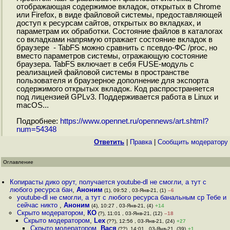
отображающая содержимое вкладок, открытых в Chrome
или Firefox, в виде файловой системы, предоставляющей
доступ к ресурсам сайтов, открытых во вкладках, и
параметрам их обработки. Состояние файлов в каталогах
со вкладками напрямую отражает состояние вкладок в
браузере - TabFS можно сравнить с псевдо-ФС /proc, но
вместо параметров системы, отражающую состояние
браузера. TabFS включает в себя FUSE-модуль с
реализацией файловой системы в пространстве
пользователя и браузерное дополнение для экспорта
содержимого открытых вкладок. Код распространяется
под лицензией GPLv3. Поддерживается работа в Linux и
macOS...
Подробнее:
https://www.opennet.ru/opennews/art.shtml?
num=54348
Ответить
|
Правка
|
Cообщить модератору
Оглавление
Копирасты дико орут, получается youtube-dl не смогли, а тут с
любого ресурса бан
,
Аноним
(1), 09:52 , 03-Янв-21, (1)
–6
youtube-dl не смогли, а тут с любого ресурса банальным cp Тебе и
сейчас никто
,
Аноним
(4), 10:27 , 03-Янв-21, (4)
+14
Скрыто модератором
,
КО
(?), 11:01 , 03-Янв-21, (12)
–18
Скрыто модератором
,
Lex
(??), 12:56 , 03-Янв-21, (24)
+27
Скрыто модератором
,
Вася
(??), 14:01 , 03-Янв-21, (39)
+1