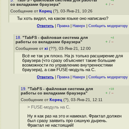
3.
"TabFS - файловая система для работы
+4
+
–
со вкладками браузера"
/
Сообщение от
Корец
(?), 03-Янв-21, 10:26
Ты хоть видел, на каком языке оно написано?
Ответить
|
Правка
|
Наверх
|
Cообщить модератору
18.
"TabFS - файловая система для
+4
+
–
работы со вкладками браузера"
/
Сообщение от
xi
(??), 03-Янв-21, 12:00
Всё не так уж плохо. На js только расширение для
браузера (что сразу объясняет такие большие
возможности по управлению внутренностями
браузера), а сам FUSE-модуль на C.
Ответить
|
Правка
|
Наверх
|
Cообщить модератору
19.
"TabFS - файловая система для
+18
+
–
работы со вкладками браузера"
/
Сообщение от
Корец
(?), 03-Янв-21, 12:11
> FUSE-модуль на C.
Ну я как раз на это и намекал. Фрактал должен
был сразу заявить про сишную дырень.
Фрактал не настоящий!