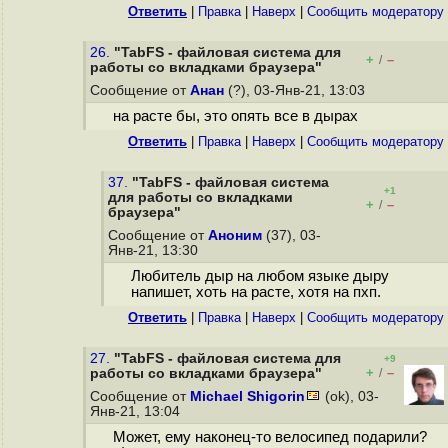
Ответить
|
Правка
|
Наверх
|
Cообщить модератору
26.
"TabFS - файловая система для
+
–
/
работы со вкладками браузера"
Сообщение от
Анан
(?), 03-Янв-21, 13:03
на расте бы, это опять все в дырах
Ответить
|
Правка
|
Наверх
|
Cообщить модератору
37.
"TabFS - файловая система
+1
для работы со вкладками
+
–
/
браузера"
Сообщение от
Аноним
(37), 03-
Янв-21, 13:30
Любитель дыр на любом языке дыру
напишет, хоть на расте, хотя на пхп.
Ответить
|
Правка
|
Наверх
|
Cообщить модератору
27.
"TabFS - файловая система для
+9
+
–
работы со вкладками браузера"
/
Сообщение от
Michael Shigorin
(ok), 03-
Янв-21, 13:04
Может, ему наконец-то велосипед подарили?