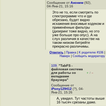
Сообщение от
Аноним
(92),
04-Янв-21, 15:16
Это не то, если смотреть по
спектрограмме что и где
обрезано, будет видно
искажения вносимые кодеком и
применённые фильтры
(дизеринг тоже видно, но это
уже больше про опус). А на
слух различия в качестве на
таком низком битрейте
прекрасно различимы.
Ответить
|
Правка
|
К родителю #106
|
Наверх
|
Cообщить модератору
109.
"TabFS -
файловая система
для работы со
+
–
/
вкладками
браузера"
Сообщение от
iPony129412
(?), 04-
Янв-21, 15:26
А, увидел. Тут частоты выше
16 тысяч срезаны даже.