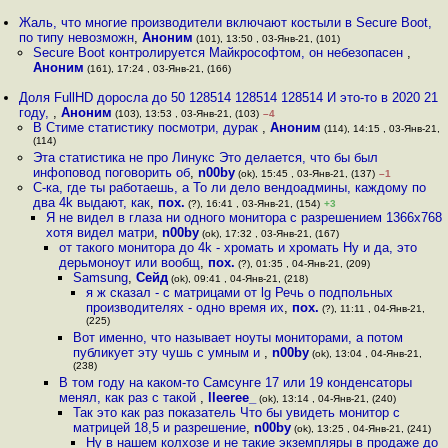
Жаль, что многие производители включают костыли в Secure Boot,
по типу невозможн
,
Аноним
(101), 13:50 , 03-Янв-21, (101)
Secure Boot контролируется Майкрософтом, он небезопасен
,
Аноним
(161), 17:24 , 03-Янв-21, (166)
Доля FullHD доросла до 50 128514 128514 128514 И это-то в 2020 21
году,
,
Аноним
(103), 13:53 , 03-Янв-21, (103)
–4
В Стиме статистику посмотри, дурак
,
Аноним
(114), 14:15 , 03-Янв-21,
(114)
Эта статистика не про Линукс Это делается, что бы был
инфоповод поговорить об
,
n00by
(ok), 15:45 , 03-Янв-21, (137)
–1
С-ка, где ты работаешь, а То ли дело вендоадмины, каждому по
два 4k выдают, как
,
пох.
(?), 16:41 , 03-Янв-21, (154)
+3
Я не видел в глаза ни одного монитора с разрешением 1366x768
хотя видел матри
,
n00by
(ok), 17:32 , 03-Янв-21, (167)
от такого монитора до 4k - хромать и хромать Ну и да, это
дерьмоноут или вообщ
,
пох.
(?), 01:35 , 04-Янв-21, (209)
Samsung
,
Сейд
(ok), 09:41 , 04-Янв-21, (218)
я ж сказал - с матрицами от lg Речь о подпольных
производителях - одно время их
,
пох.
(?), 11:11 , 04-Янв-21,
(225)
Вот именно, что называет ноуты мониторами, а потом
публикует эту чушь с умным и
,
n00by
(ok), 13:04 , 04-Янв-21,
(238)
В том году на каком-то Самсунге 17 или 19 конденсаторы
менял, как раз с такой
,
lleeree_
(ok), 13:14 , 04-Янв-21, (240)
Так это как раз показатель Что бы увидеть монитор с
матрицей 18,5 и разрешение
,
n00by
(ok), 13:25 , 04-Янв-21, (241)
Ну в нашем колхозе и не такие экземпляры в продаже до