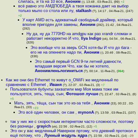
слилась, и та на 10 все
,
Аноним
(-), 13:48 , 03-Янв-21, (99)
+2
всё равно это АМДПОБЕДА а твоя кожанка дает на выбор
только мыло со стола или лу
,
stalkash
(?), 14:17 , 04-Янв-21, (247)
+2
У карт AMD есть адекватный свободный драйвер, который
вполне пригоден для замены
,
Аноним
(292), 21:42 , 04-Янв-21,
(292)
Ну да, ну да 7770HD на amdgpu как раз xrandr сломан и
работает некорректно И что
,
Ilya Indigo
(ok), 04:54 , 06-Янв-21,
(326)
Это вообще что за зверь GCN хотя-бы И что до бага -
его не на опеннете надо пи
,
Аноним
(-), 20:46 , 08-Янв-21,
(336)
Это самый первый GCN 9-ти летней давности,
младшая версия Что, как бы не хотело
,
Анонимленьлогиниться
(?), 00:14 , 11-Янв-21, (
364
)
Как же они без Ethernet то живут о_ОWiFi же медленный по
сравнению с Ethernet
,
Иваня
(?), 22:37 , 02-Янв-21, (3)
+7
Пользователя бубунты захватили мир Моя мама тоже им
пользуется, зять, теща, сын
,
Фотошоп лучше
(?), 22:47 , 02-Янв-21, (6)
+5
Мать, зять, тёща, сын так это из-за тебя
,
Аноним
(33), 00:22 , 03-
Янв-21, (33)
+23
Это всё один человек, он сам
,
mynonA
(?), 13:59 , 03-Янв-21, (107)
так у них же с скоростным интернетом часто сложности, поэтому
без разницы
,
grayich
(ok), 22:56 , 02-Янв-21, (12)
+5
Это он у вас медленный Наверное пртому, что древний протокол и
ещё потому, что
,
Лунный модуль ядра
(?), 22:58 , 02-Янв-21, (14)
–29