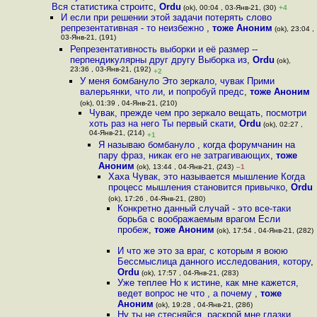
Вся статистика строитс
,
Ordu
(ok), 00:04 , 03-Янв-21, (30)
+4
И если при решении этой задачи потерять слово
репрезентативная - то неизбежно
,
тоже Аноним
(ok), 23:04 ,
03-Янв-21, (191)
Репрезентативность выборки и её размер --
перпендикулярны друг другу Выборка из
,
Ordu
(ok),
23:36 , 03-Янв-21, (192)
+2
У меня бомбануло Это зеркало, чувак Прими
валерьянки, что ли, и попробуй предс
,
тоже Аноним
(ok), 01:39 , 04-Янв-21, (210)
Чувак, прежде чем про зеркало вещать, посмотри
хоть раз на него Ты первый скати
,
Ordu
(ok), 02:27 ,
04-Янв-21, (214)
+1
Я называю бомбануло , когда форумчанин на
пару фраз, никак его не затрагивающих
,
тоже
Аноним
(ok), 13:44 , 04-Янв-21, (243)
–1
Хаха Чувак, это называется мышление Когда
процесс мышления становится привычко
,
Ordu
(ok), 17:26 , 04-Янв-21, (280)
Конкретно данный случай - это все-таки
борьба с воображаемым врагом Если
пробеж
,
тоже Аноним
(ok), 17:54 , 04-Янв-21, (282)
И что же это за враг, с которым я воюю
Бессмыслица данного исследования, котору
,
Ordu
(ok), 17:57 , 04-Янв-21, (283)
Уже теплее Но к истине, как мне кажется,
ведет вопрос не что , а почему
,
тоже
Аноним
(ok), 19:28 , 04-Янв-21, (286)
Ну ты не стесняйся, раскрой мне глазки,