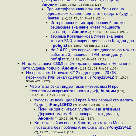
Аноним
(215), 08:52 , 04-Янв-21, (215)
Про интерференцию слышал Если оба на
одинаковом канале сидят, то страдать будут
,
lleeree_
(ok), 12:45 , 04-Янв-21, (234)
Интерференция интерференцией, но тут
решающее значение имеет мощность
сигнала, н
,
Аноним
(-), 15:36 , 04-Янв-21, (263)
Теорема Котельникова Имеет значение
только SNR и ширина диапазона Каждая доп
,
pofigist
(?), 18:47 , 05-Янв-21, (314)
На 2 4 ГГц без перекрытия диапазонов может
работать 3, пропись - ТРИ точки досту
,
pofigist
(?), 18:38 , 05-Янв-21, (312)
И толку с твоих 300Mbps Это даже g прокачает Ну ничего,
зато будешь подбир
,
Аноним
(-), 13:52 , 03-Янв-21, (102)
Не прокачает Отвечаю 8212 надо видео в 20 GB
перекинуть Или бэкап сделать в
,
iPony129412
(?), 15:04 ,
03-Янв-21, (122)
Что это за бэкап видео такой интересный И про
технологии инкрементального и диф
,
Аноним
(169),
18:17 , 03-Янв-21, (170)
–1
тупость из всех щелей прёт А так первый кто делать
будет
,
iPony129412
(?), 19:20 , 03-Янв-21, (180)
Пони не зря считают глупыми и визгливыми
Держишь марку Все корпорасы так делают
,
Аноним
(-), 20:52 , 08-Янв-21, (337)
Вот вылезай из своего болота, что можно Mesh
поставить без проблем А не фигачить
,
iPony129412
(?), 19:22 , 03-Янв-21, (181)