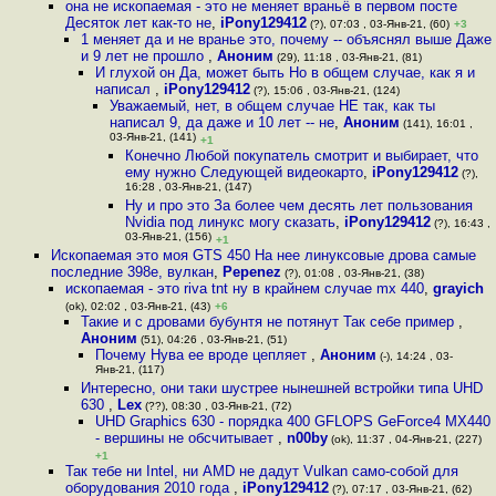
она не ископаемая - это не меняет враньё в первом посте
Десяток лет как-то не
,
iPony129412
(?), 07:03 , 03-Янв-21, (60)
+3
1 меняет да и не вранье это, почему -- объяснял выше Даже
и 9 лет не прошло
,
Аноним
(29), 11:18 , 03-Янв-21, (81)
И глухой он Да, может быть Но в общем случае, как я и
написал
,
iPony129412
(?), 15:06 , 03-Янв-21, (124)
Уважаемый, нет, в общем случае НЕ так, как ты
написал 9, да даже и 10 лет -- не
,
Аноним
(141), 16:01 ,
03-Янв-21, (141)
+1
Конечно Любой покупатель смотрит и выбирает, что
ему нужно Следующей видеокарто
,
iPony129412
(?),
16:28 , 03-Янв-21, (147)
Ну и про это За более чем десять лет пользования
Nvidia под линукс могу сказать
,
iPony129412
(?), 16:43 ,
03-Янв-21, (156)
+1
Ископаемая это моя GTS 450 На нее линуксовые дрова самые
последние 398е, вулкан
,
Pepenez
(?), 01:08 , 03-Янв-21, (38)
ископаемая - это riva tnt ну в крайнем случае mx 440
,
grayich
(ok), 02:02 , 03-Янв-21, (43)
+6
Такие и с дровами бубунтя не потянут Так себе пример
,
Аноним
(51), 04:26 , 03-Янв-21, (51)
Почему Нува ее вроде цепляет
,
Аноним
(-), 14:24 , 03-
Янв-21, (117)
Интересно, они таки шустрее нынешней встройки типа UHD
630
,
Lex
(??), 08:30 , 03-Янв-21, (72)
UHD Graphics 630 - порядка 400 GFLOPS GeForce4 MX440
- вершины не обсчитывает
,
n00by
(ok), 11:37 , 04-Янв-21, (227)
+1
Так тебе ни Intel, ни AMD не дадут Vulkan само-собой для
оборудования 2010 года
,
iPony129412
(?), 07:17 , 03-Янв-21, (62)