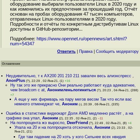
оборудование выбирали пользователи Linux в 2020 году и
как изменились их предпочтения за прошедший год. Отчёт
основан на пробах оборудования 47 тысяч компьютеров,
отправленных Linux-пользователями в 2020 году.
Подробности и отчёты по конкретным дистрибутивам Linux
доступны в GitHub-репозитории...
Подробнее:
https://www.opennet.ru/opennews/art.shtml?
num=54347
Ответить
|
Правка
|
Cообщить модератору
Оглавление
Неудивительно, т к AX200 201 210 211 завален весь алиэкспресс
,
AnonPlus
(?), 22:29 , 02-Янв-21, (1)
+16
Ну так это же прекрасно Они реально работают куда адекватнее,
чем broadcom c at
,
Анонимленьлогиниться
(?), 20:23 , 04-Янв-21, (288)
+7
А еще у них фирмварь на пару мегов весом Так что если вас
немного отменеджат че
,
Аноним
(-), 20:39 , 08-Янв-21, (335)
Ошибка в статистике видеокарт Доля AMD медленно растёт , а на
графике она упал
,
Аноним
(2), 22:35 , 02-Янв-21, (2)
–11
На полпроцента жэ выросло
,
DeerFriend
(?), 22:49 , 02-Янв-21, (8)
+4
Упала на 20 и на полпроцента отскочила
,
Аноним
(2), 23:33 , 02-
Янв-21, (21)
Где там падение на 20 хоть у кого Сильнее всех нвидия