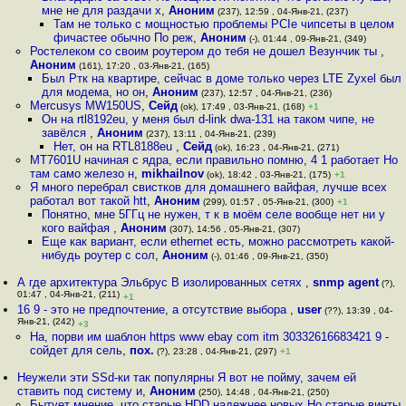
мне не для раздачи х
,
Аноним
(237), 12:59 , 04-Янв-21, (237)
Там не только с мощностью проблемы PCIe чипсеты в целом
фичастее обычно По реж
,
Аноним
(-), 01:44 , 09-Янв-21, (349)
Ростелеком со своим роутером до тебя не дошел Везунчик ты
,
Аноним
(161), 17:20 , 03-Янв-21, (165)
Был Ртк на квартире, сейчас в доме только через LTE Zyxel был
для модема, но он
,
Аноним
(237), 12:57 , 04-Янв-21, (236)
Mercusys MW150US
,
Сейд
(ok), 17:49 , 03-Янв-21, (168)
+1
Он на rtl8192eu, у меня был d-link dwa-131 на таком чипе, не
завёлся
,
Аноним
(237), 13:11 , 04-Янв-21, (239)
Нет, он на RTL8188eu
,
Сейд
(ok), 16:23 , 04-Янв-21, (271)
MT7601U начиная с ядра, если правильно помню, 4 1 работает Но
там само железо н
,
mikhailnov
(ok), 18:42 , 03-Янв-21, (175)
+1
Я много перебрал свистков для домашнего вайфая, лучше всех
работал вот такой htt
,
Аноним
(299), 01:57 , 05-Янв-21, (300)
+1
Понятно, мне 5ГГц не нужен, т к в моём селе вообще нет ни у
кого вайфая
,
Аноним
(307), 14:56 , 05-Янв-21, (307)
Еще как вариант, если ethernet есть, можно рассмотреть какой-
нибудь роутер с сол
,
Аноним
(-), 01:46 , 09-Янв-21, (350)
А где архитектура Эльбрус В изолированных сетях
,
snmp agent
(?),
01:47 , 04-Янв-21, (211)
+1
16 9 - это не предпочтение, а отсутствие выбора
,
user
(??), 13:39 , 04-
Янв-21, (242)
+3
На, порви им шаблон https www ebay com itm 30332616683421 9 -
сойдет для сель
,
пох.
(?), 23:28 , 04-Янв-21, (297)
+1
Неужели эти SSd-ки так популярны Я вот не пойму, зачем ей
ставить под систему и
,
Аноним
(250), 14:48 , 04-Янв-21, (250)
Бытует мнение, что старые HDD надежнее новых Но старые винты