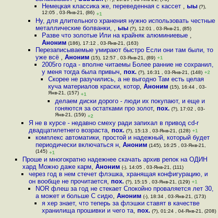
Немецкая классика же, переведенная с кассет
,
ыы
(?),
12:05 , 03-Янв-21, (86)
+1
Ну, для длительного хранения нужно использовать честные
металлические болванки,
,
ыы
(?), 12:01 , 03-Янв-21, (85)
Разве что золотые Или на крайняк алюминиевые
,
Аноним
(186), 17:12 , 03-Янв-21, (163)
Перезаписываемые умирают быстро Если они там были, то
уже всё
,
Аноним
(15), 12:57 , 03-Янв-21, (89)
+1
2005го года - вполне читаемы Более ранние не сохранил,
у меня тогда была привыч
,
пох.
(?), 16:31 , 03-Янв-21, (148)
+2
Скорее не разучились, а не выгодно Там есть целая
куча материалов краски, котор
,
Аноним
(15), 16:44 , 03-
Янв-21, (157)
+1
делаем диски дорого - люди их покупают, и еще и
гоняются за остатками про золот
,
пох.
(?), 17:02 , 03-
Янв-21, (159)
+2
Я не в курсе - недавно смеху ради запихал в привод cd-r
двадцатилетнего возраста
,
пох.
(?), 15:13 , 03-Янв-21, (128)
+1
комплекс автоматики, простой и надежный, который будет
периодически включаться н
,
Аноним
(145), 16:25 , 03-Янв-21,
(145)
+1
Проше и многократно надежнее скачать архив репок на ОДИН
хард Можно даже карм
,
Аноним
(-), 14:05 , 03-Янв-21, (111)
через год в нем стечет флэшка, хранящая конфигурацию, и
он вообще не прочитается
,
пох.
(?), 15:15 , 03-Янв-21, (129)
+1
NOR флеш за год не стекает Спокойно проваляется лет 30,
а может и больше С сидю
,
Аноним
(-), 18:34 , 03-Янв-21, (173)
я хер знает, что теперь за флэшки ставят в качестве
хранилища прошивки и чего та
,
пох.
(?), 01:24 , 04-Янв-21, (208)