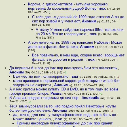
Короче, с дискоскептиков - бутылка хорошего
портвейна За моральный ущерб Во-пер
,
пох.
(?), 16:56 ,
04-Янв-21, (275)
С тебя две - я древний ide 1999 года откопал А он до
сих пор живой А у меня ест
,
Аноним
(-), 01:15 , 09-
Янв-21, (345)
А толку У меня найдется парочка 89го, только они
по 20 мб Это не говоря уже о
,
пох.
(?), 02:34 , 09-
Янв-21, (357)
А вон нечто на гиг, 1999 год написано Работает Может
дело не в флехе Или флеха
,
Аноним
(-), 01:06 , 09-Янв-21,
(344)
Все правильно, в нем еще, скорее всего, вообще нет
флэша, это дорогая и редкая т
,
пох.
(?), 02:48 , 09-
Янв-21, (358)
Да неужели А я вот до сих пор пользуюсь Чем это объяснить
,
Аноним
(49), 04:01 , 03-Янв-21, (49)
+1
Вам честно или политкорректно
,
ыы
(?), 12:06 , 03-Янв-21, (87)
–1
мало приводов с нормальной коррекцией которые r w всё без
задержек на скорости
,
Аноним
(-), 13:18 , 03-Янв-21, (92)
А у нас кругом можно купить CD и DVD, но в том году во всём
городе пропали блюре
,
Рмшъ
(?), 08:07 , 03-Янв-21, (70)
+2
В Ашанах продают ящиками до сих пор
,
linuxbuild
(ok), 00:49 , 04-
Янв-21, (200)
+1
Тебя заминусовали за то, что поздно понял Некоторые ноуты
более чем десятилетне
,
Аноним
(299), 01:33 , 05-Янв-21, (298)
–2
да, точно, для них - у линухофанатиков ведь нет и быть не
может ничего ценного,
,
пох.
(?), 18:38 , 05-Янв-21, (313)
Причем некоторые линуксофанатики до сих пор хранят