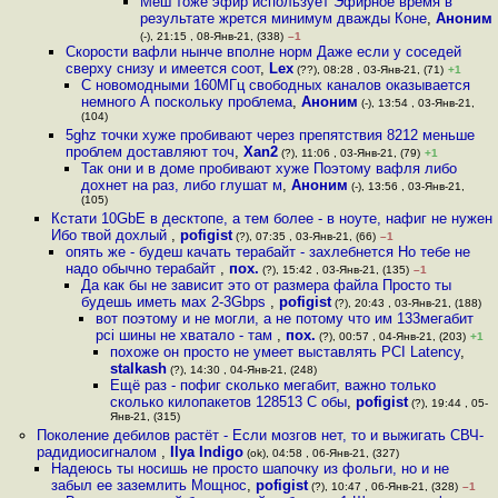
Меш тоже эфир использует Эфирное время в
результате жрется минимум дважды Коне
,
Аноним
(-), 21:15 , 08-Янв-21, (338)
–1
Скорости вафли нынче вполне норм Даже если у соседей
сверху снизу и имеется соот
,
Lex
(??), 08:28 , 03-Янв-21, (71)
+1
С новомодными 160МГц свободных каналов оказывается
немного А поскольку проблема
,
Аноним
(-), 13:54 , 03-Янв-21,
(104)
5ghz точки хуже пробивают через препятствия 8212 меньше
проблем доставляют точ
,
Xan2
(?), 11:06 , 03-Янв-21, (79)
+1
Так они и в доме пробивают хуже Поэтому вафля либо
дохнет на раз, либо глушат м
,
Аноним
(-), 13:56 , 03-Янв-21,
(105)
Кстати 10GbE в десктопе, а тем более - в ноуте, нафиг не нужен
Ибо твой дохлый
,
pofigist
(?), 07:35 , 03-Янв-21, (66)
–1
опять же - будеш качать терабайт - захлебнется Но тебе не
надо обычно терабайт
,
пох.
(?), 15:42 , 03-Янв-21, (135)
–1
Да как бы не зависит это от размера файла Просто ты
будешь иметь мах 2-3Gbps
,
pofigist
(?), 20:43 , 03-Янв-21, (188)
вот поэтому и не могли, а не потому что им 133мегабит
pci шины не хватало - там
,
пох.
(?), 00:57 , 04-Янв-21, (203)
+1
похоже он просто не умеет выставлять PCI Latency
,
stalkash
(?), 14:30 , 04-Янв-21, (248)
Ещё раз - пофиг сколько мегабит, важно только
сколько килопакетов 128513 С обы
,
pofigist
(?), 19:44 , 05-
Янв-21, (315)
Поколение дебилов растёт - Если мозгов нет, то и выжигать СВЧ-
радидиосигналом
,
Ilya Indigo
(ok), 04:58 , 06-Янв-21, (327)
Надеюсь ты носишь не просто шапочку из фольги, но и не
забыл ее заземлить Мощнос
,
pofigist
(?), 10:47 , 06-Янв-21, (328)
–1