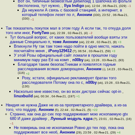
Вот он, типичный безмозглый дебилоид 1 Шапочка из фольги
бесполезна, тут нужно,
,
Ilya Indigo
(ok), 12:04 , 06-Янв-21, (329)
–1
Да неужели А связь с базовой станцией, а интернет, в
который телефон лезет по л
,
Аноним
(330), 23:52 , 06-Янв-21,
(330)
–1
Так показатель покупок мал в этом году А если так, то откуда доля
того или иног
,
FortyTwo
(ok), 22:39 , 02-Янв-21, (4)
–2
Тут большой вопрос, от каких пользователей вообще взяты эти
данные Специально п
,
тоже Аноним
(ok), 22:49 , 02-Янв-21, (9)
+3
Впихнули Ну так там тоже надо пойти в одно место, нажать
посчитайте меня
,
iPony129412
(?), 06:54 , 03-Янв-21, (59)
+3
У этой Розы официальный сайт ломали в прошлом году
минимум пару раз Её на комп
,
n00by
(ok), 13:26 , 03-Янв-21, (93)
Благодаря таким безопасТникам и появлятся годные
расследования всяких доморощенн
,
Аноним
(-), 14:23 , 03-Янв-21,
(116)
+2
Розу, кстати, официально рекламирует братан того
расследователя Потому она по с
,
n00by
(ok), 15:26 , 03-Янв-21,
(130)
Насколько мне известно, он во всех дистрах сейчас opt-in
,
linuxbuild
(ok), 00:34 , 04-Янв-21, (197)
+1
Нвидия не нужна Даже не из-за проприетарного драйвера, а из-за
того, что поддер
,
Аноним
(5), 22:44 , 02-Янв-21, (5)
+22
Странно, как она до сих пор поддерживает мою ископаемую gtx
680 И даже драйвер
,
Лунный модуль ядра
(?), 23:01 , 02-Янв-21, (16)
–1
Не поверишь она не ископаемая Ровно до тех пор, пока она
поддерживает все необ
,
Аноним
(29), 23:59 , 02-Янв-21, (29)
+4