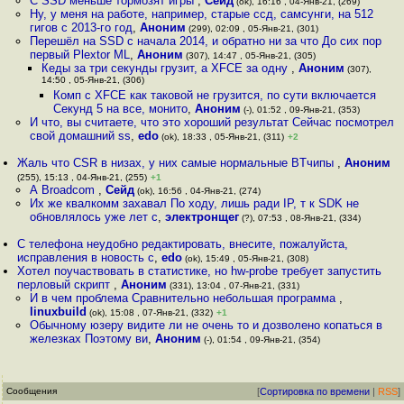
С SSD меньше тормозят игры
,
Сейд
(ok), 16:16 , 04-Янв-21, (269)
Ну, у меня на работе, например, старые ссд, самсунги, на 512
гигов с 2013-го год
,
Аноним
(299), 02:09 , 05-Янв-21, (301)
Перешёл на SSD с начала 2014, и обратно ни за что До сих пор
первый Plextor ML
,
Аноним
(307), 14:47 , 05-Янв-21, (305)
Кеды за три секунды грузит, а XFCE за одну
,
Аноним
(307),
14:50 , 05-Янв-21, (306)
Комп с XFCE как таковой не грузится, по сути включается
Секунд 5 на все, монито
,
Аноним
(-), 01:52 , 09-Янв-21, (353)
И что, вы считаете, что это хороший результат Сейчас посмотрел
свой домашний ss
,
edo
(ok), 18:33 , 05-Янв-21, (311)
+2
Жаль что CSR в низах, у них самые нормальные BTчипы
,
Аноним
(255), 15:13 , 04-Янв-21, (255)
+1
А Broadcom
,
Сейд
(ok), 16:56 , 04-Янв-21, (274)
Их же квалкомм захавал По ходу, лишь ради IP, т к SDK не
обновлялось уже лет с
,
электронщег
(?), 07:53 , 08-Янв-21, (334)
С телефона неудобно редактировать, внесите, пожалуйста,
исправления в новость с
,
edo
(ok), 15:49 , 05-Янв-21, (308)
Хотел поучаствовать в статистике, но hw-probe требует запустить
перловый скрипт
,
Аноним
(331), 13:04 , 07-Янв-21, (331)
И в чем проблема Сравнительно небольшая программа
,
linuxbuild
(ok), 15:08 , 07-Янв-21, (332)
+1
Обычному юзеру видите ли не очень то и дозволено копаться в
железках Поэтому ви
,
Аноним
(-), 01:54 , 09-Янв-21, (354)
Сообщения
[
Сортировка по времени
|
RSS
]