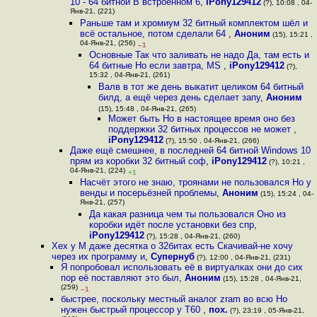
10 - 64 битной В встроенном 6
,
iPony129412
(?), 10:08 , 04-
Янв-21, (221)
Раньше там и хромиум 32 битный комплектом шёл и
всё остальное, потом сделали 64
,
Аноним
(15), 15:21 ,
04-Янв-21, (256)
–1
Основные Так что заливать не надо Да, там есть и
64 битные Но если завтра, MS
,
iPony129412
(?),
15:32 , 04-Янв-21, (261)
Валв в тот же день выкатит целиком 64 битный
билд, а ещё через день сделает запу
,
Аноним
(15), 15:48 , 04-Янв-21, (265)
Может быть Но в настоящее время оно без
поддержки 32 битных процессов не может
,
iPony129412
(?), 15:50 , 04-Янв-21, (266)
Даже ещё смешнее, в последней 64 битной Windows 10
прям из коробки 32 битный соф
,
iPony129412
(?), 10:21 ,
04-Янв-21, (224)
+1
Насчёт этого не знаю, троянами не пользовался Но у
венды и посерьёзней проблемы
,
Аноним
(15), 15:24 , 04-
Янв-21, (257)
Да какая разница чем ты пользовался Оно из
коробки идёт после установки без спр
,
iPony129412
(?), 15:28 , 04-Янв-21, (260)
Хех у M даже десятка о 32битах есть Скачивай-не хочу
через их программу и
,
Супернуб
(?), 12:00 , 04-Янв-21, (231)
Я попробовал использовать её в виртуалках они до сих
пор её поставляют это был
,
Аноним
(15), 15:28 , 04-Янв-21,
(259)
–1
быстрее, поскольку местный аналог zram во всю Но
нужен быстрый процессор у T60
,
пох.
(?), 23:19 , 05-Янв-21,