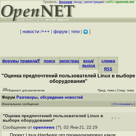
Профиль:
Аноним
(
вход
|
регистрация
)
неRU
opennet.me
[
новости
/
+++
|
форум
|
теги
|
]
форумы
правила/FAQ
поиск
регистрация
вход/
слежка
выход
RSS
"Оценка предпочтений пользователей Linux в выборе
оборудования"
Вариант для распечатки
Пред. тема
|
След. тема
Форум
Разговоры, обсуждение новостей
Изначальное сообщение
[
Отслеживать
]
"Оценка предпочтений пользователей Linux в
+
–
/
выборе оборудования"
Сообщение от
opennews
(?), 02-Янв-21, 22:29
Проект Linux-Hardware.org проанализировал какое