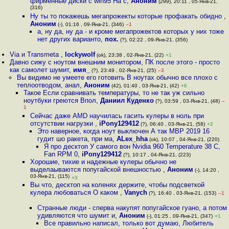
фирменные диски с win95 На с
,
Аноним
(299), 20:11 , 05-Янв-21,
(316)
Ну ты то покажешь мегапрожекты которые профакать обидно
,
Аноним
(-), 01:16 , 09-Янв-21, (346)
–1
а, ну да, ну да - и кроме мегапрожектов которых у них тоже
нет других варианто
,
пох.
(?), 02:22 , 09-Янв-21, (356)
Via и Transmeta
,
lockywolf
(ok), 23:38 , 02-Янв-21, (22)
+1
Давно сижу с ноутом внешним монитором, ПК после этого - просто
как самолет шумит
,
имя_
(?), 23:49 , 02-Янв-21, (25)
–3
Вы видимо не умеете его готовить В ноутах обычно все плохо с
теплоотводом, анал
,
Аноним
(42), 01:40 , 03-Янв-21, (42)
+6
Такое Если сравнивать температуры, то не так уж сильно
ноутбуки греются Впол
,
Даниил Куденко
(?), 03:59 , 03-Янв-21, (48)
–
1
Сейчас даже AMD научилась гасить кулеры в ноль при
отсутствии нагрузки
,
iPony129412
(?), 06:40 , 03-Янв-21, (58)
+2
Это наверное, когда ноут выключен А так MBP 2019 16
гудит шо ракета, при ма
,
ALex_hha
(ok), 10:07 , 04-Янв-21, (220)
Я про десктоп У самого вон Nvidia 960 Temperature 38 C,
Fan RPM 0
,
iPony129412
(?), 10:17 , 04-Янв-21, (223)
Хорошие, тихие и надежные кулеры обычно не
выделаываются попугайской внешностью
,
Аноним
(-), 14:20 ,
03-Янв-21, (115)
+3
Вы что, десктоп на коленях держите, чтобы подсветкой
кулера любоваться О каком
,
Vanych
(?), 16:40 , 03-Янв-21, (153)
–1
Странные люди - сперва накупят попугайское гуано, а потом
удивляются что шумит и
,
Аноним
(-), 01:25 , 09-Янв-21, (347)
+1
Все правильно написал, только вот думаю, Любитель