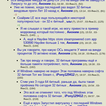
Все виндовые никуда не денутся Это на винде они не заведутся
Линуксу то до это
,
Аноним
(51), 04:30 , 03-Янв-21, (52)
Уже не помню, когда последний раз видел 32 битные
вендовые проги Лет 10 назад е
,
Аноним
(15), 13:14 , 03-Янв-21, (91)
–2
Скайрим LE все еще пользующийся некоторой
популярностью - он 32-х битный
,
ыы
(?), 15:07 , 03-Янв-21, (125)
+1
Я не слышал о такой игре, но могу привести в пример
морровинд который постоянно
,
Аноним
(15), 15:53 , 03-
Янв-21, (140)
–1
А, ещё в Haydee https store steampowered com app
530890 Haydee больше 1 тек
,
Аноним
(15), 16:15 , 03-
Янв-21, (144)
Вы уж говорите, про какую ОСь вещаете У меня на винде
процентов 70 активно юзае
,
Аноним
(179), 19:18 , 03-Янв-21, (179)
Так про венду и говорю, 32 битные программы ещё и
больше памяти потребляют, пото
,
Аноним
(15), 19:30 , 03-
Янв-21, (182)
И Windows наверно не видел Этак половина наверна софта
32 битная Тот же Steam с
,
iPony129412
(?), 19:37 , 03-Янв-21,
(183)
Стим уже 3 года 64 битный, раньше да, была такая
проблема Но сегодня 32 битных
,
Аноним
(15), 19:54 , 03-
Янв-21, (184)
Это всё не отменяет того, что под Windows этак
половина софта 32 битная
,
iPony129412
(?), 09:57 , 04-
Янв-21, (219)
Ещё и врун Запустил виртуалку с последней Windows