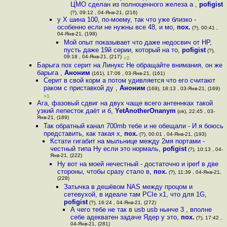
ЦМО сделан из полноценного железа а
,
pofigist
(?), 09:12 , 04-Янв-21, (216)
у X шина 100, по-моему, так что уже близко -
особенно если не нужны все 48, и мо
,
пох.
(?), 00:41 ,
04-Янв-21, (198)
Мой опыт показывает что даже недосвич от НР,
пусть даже 19й серии, который на то
,
pofigist
(?),
09:18 , 04-Янв-21, (217)
+2
Барыга пох серит на Линукс Не обращайте внимания, он же
барыга
,
Аноним
(161), 17:06 , 03-Янв-21, (161)
Серит в свой корм а потом удивляется что его считают
раком с приставкой ду
,
Аноним
(169), 18:13 , 03-Янв-21, (169)
+1
Ага, фазовый сдвиг на двух чаще всего антеннках такой
узкий лепесток даёт и б
,
YetAnotherOnanym
(ok), 22:45 , 03-
Янв-21, (189)
Так обратный канал 700mb тебе и не обещали - И я боюсь
представить, как такая х
,
пох.
(?), 00:01 , 04-Янв-21, (193)
Кстати гигабит на мыльнице между 2мя портами -
честный типа Ну если это нормаль
,
pofigist
(?), 10:13 , 04-
Янв-21, (222)
Ну вот на моей нечестный - достаточно и iperf в две
стороны, чтобы сразу стало в
,
пох.
(?), 11:39 , 04-Янв-21,
(228)
Затычка в дешёвом NAS между процом и
сетевухой, в идеале там PCIe x1, что для 1G
,
pofigist
(?), 16:24 , 04-Янв-21, (272)
А чего тебе не так в usb usb нынче 3 , вполне
себе адекватен задаче Ядер у это
,
пох.
(?), 17:42 ,
04-Янв-21, (281)