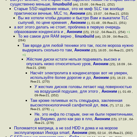
существенно меньше
,
linuxbuild
(ok), 15:00 , 04-Янв-21, (252)
Старые SSD надёжнее новых, это не миф SLC так вообще
практически вечные, MLC то
,
Аноним
(15), 15:07 , 04-Янв-21, (253)
Вы же хотели чтобы дешево и быстро Вам и выкатили TLC
сыпучий, по цене кремния
,
Аноним
(-), 01:48 , 09-Янв-21, (351)
а вот этого делать не стоит, проблема в первую очередь
образовании конденсата и
,
Аноним
(15), 15:12 , 04-Янв-21, (254)
+1
То же самое для RAM верно
,
linuxbuild
(ok), 15:39 , 04-Янв-21,
(264)
Там вроде для любой техники это так, после мороза нужно
выдержать сколько-то там
,
Аноним
(15), 16:05 , 04-Янв-21, (267)
+1
Жёсткие диски кстати нельзя поднимать высоко и
опускать низко относительно уров
,
Аноним
(15), 16:09 , 04-
Янв-21, (268)
Насчёт электролита в конденсаторах вот не уверен,
используйте более дорогие и до
,
Аноним
(15), 16:23 , 04-
Янв-21, (270)
У жестких дисков головы летают над поверхностью
на воздушной подушке, для этого
,
Аноним
(-), 01:49 ,
09-Янв-21, (352)
Там кроме гелиевых есть спецдырка, заклеенная
высокотехнологичной салфеткой дл
,
пох.
(?), 17:11 , 04-
Янв-21, (276)
+1
Не, это инфа по старым, они не были герметичными,
да Видимо, дело как раз в пло
,
Аноним
(15), 17:19 , 04-
Янв-21, (278)
Поломается матрица, а не ssd HDD я дома и на морозе
эксплуатировал Иногда smart
,
Аноним
(299), 02:14 , 05-Янв-21, (302)