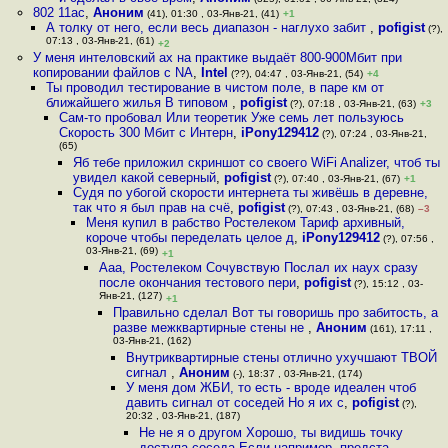
802 11ac
,
Аноним
(41), 01:30 , 03-Янв-21, (41)
+1
А толку от него, если весь диапазон - наглухо забит
,
pofigist
(?),
07:13 , 03-Янв-21, (61)
+2
У меня интеловский ax на практике выдаёт 800-900Мбит при
копировании файлов с NA
,
Intel
(??), 04:47 , 03-Янв-21, (54)
+4
Ты проводил тестирование в чистом поле, в паре км от
ближайшего жилья В типовом
,
pofigist
(?), 07:18 , 03-Янв-21, (63)
+3
Сам-то пробовал Или теоретик Уже семь лет пользуюсь
Скорость 300 Мбит с Интерн
,
iPony129412
(?), 07:24 , 03-Янв-21,
(65)
Яб тебе приложил скриншот со своего WiFi Analizer, чтоб ты
увидел какой северный
,
pofigist
(?), 07:40 , 03-Янв-21, (67)
+1
Судя по убогой скорости интернета ты живёшь в деревне,
так что я был прав на счё
,
pofigist
(?), 07:43 , 03-Янв-21, (68)
–3
Меня купил в рабство Ростелеком Тариф архивный,
короче чтобы переделать целое д
,
iPony129412
(?), 07:56 ,
03-Янв-21, (69)
+1
Ааа, Ростелеком Сочувствую Послал их наух сразу
после окончания тестового пери
,
pofigist
(?), 15:12 , 03-
Янв-21, (127)
+1
Правильно сделал Вот ты говоришь про забитость, а
разве межквартирные стены не
,
Аноним
(161), 17:11 ,
03-Янв-21, (162)
Внутриквартирные стены отлично ухучшают ТВОЙ
сигнал
,
Аноним
(-), 18:37 , 03-Янв-21, (174)
У меня дом ЖБИ, то есть - вроде идеален чтоб
давить сигнал от соседей Но я их с
,
pofigist
(?),
20:32 , 03-Янв-21, (187)
Не не я о другом Хорошо, ты видишь точку
доступа соседа Если например, предста
,