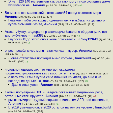
Э нет, 120 140 мм вентили как раз таки могут тихо охладить даже
workstation на
,
Аноним
(-), 14:08 , 03-Янв-21, (112)
+1
Возможно это маленький шажок aarch64 перед захватом мира
,
Аноним
(37), 00:59 , 03-Янв-21, (37)
Главное чтобы они корпус сделали как у макбука, из цельного
куска люминия без ве
,
Аноним
(299), 22:48 , 05-Янв-21, (317)
Агась, убунту, федора и пр школоарчи банально её дропнули, нет
дистрибутивов -
,
last386
(?), 02:51 , 03-Янв-21, (45)
+3
Глупости И до этого оно в ноль спускалось
,
iPony129412
(?), 06:33 ,
03-Янв-21, (56)
+1
опрос прошёл мимо меня - статистика -- мусор
,
Аноним
(50), 04:19 , 03-
Янв-21, (50)
–2
Любая статистика проходит мимо кого-то
,
linuxbuild
(ok), 00:56 , 04-
Янв-21, (202)
+3
я сильно подозреваю, что многие показатели
продемонстрированные как самостоятел
,
ыы
(?), 11:57 , 03-Янв-21, (83)
с чего это Если я купил себе планшет из китая, да еще и на
последние деньги - о
,
пох.
(?), 16:39 , 03-Янв-21, (152)
+3
Давно откинулся
,
Аноним
(186), 11:54 , 04-Янв-21, (229)
Самый популярный HDD - Seagate показывает медленный рост,
остальные стагнируютКа
,
Аноним
(96), 13:41 , 03-Янв-21, (96)
–1
рынок выбирает худший вариант с большим AFR, всё правильно
,
Аноним
(-), 17:13 , 03-Янв-21, (164)
+1
В 2019 уменьшился, в 2020 остался на том же уровне
,
linuxbuild
(ok), 01:00 , 04-Янв-21, (204)