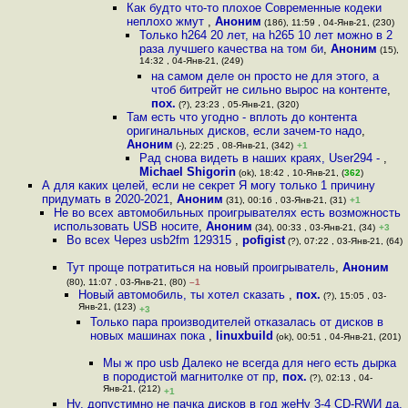
Как будто что-то плохое Современные кодеки
неплохо жмут
,
Аноним
(186), 11:59 , 04-Янв-21, (230)
Только h264 20 лет, на h265 10 лет можно в 2
раза лучшего качества на том би
,
Аноним
(15),
14:32 , 04-Янв-21, (249)
на самом деле он просто не для этого, а
чтоб битрейт не сильно вырос на контенте
,
пох.
(?), 23:23 , 05-Янв-21, (320)
Там есть что угодно - вплоть до контента
оригинальных дисков, если зачем-то надо
,
Аноним
(-), 22:25 , 08-Янв-21, (342)
+1
Рад снова видеть в наших краях, User294 -
,
Michael Shigorin
(ok), 18:42 , 10-Янв-21, (
362
)
А для каких целей, если не секрет Я могу только 1 причину
придумать в 2020-2021
,
Аноним
(31), 00:16 , 03-Янв-21, (31)
+1
Не во всех автомобильных проигрывателях есть возможность
использовать USB носите
,
Аноним
(34), 00:33 , 03-Янв-21, (34)
+3
Во всех Через usb2fm 129315
,
pofigist
(?), 07:22 , 03-Янв-21, (64)
Тут проще потратиться на новый проигрыватель
,
Аноним
(80), 11:07 , 03-Янв-21, (80)
–1
Новый автомобиль, ты хотел сказать
,
пох.
(?), 15:05 , 03-
Янв-21, (123)
+3
Только пара производителей отказалась от дисков в
новых машинах пока
,
linuxbuild
(ok), 00:51 , 04-Янв-21, (201)
Мы ж про usb Далеко не всегда для него есть дырка
в породистой магнитолке от пр
,
пох.
(?), 02:13 , 04-
Янв-21, (212)
+1
Ну, допустимно не пачка дисков в год жеНу 3-4 CD-RWИ да,