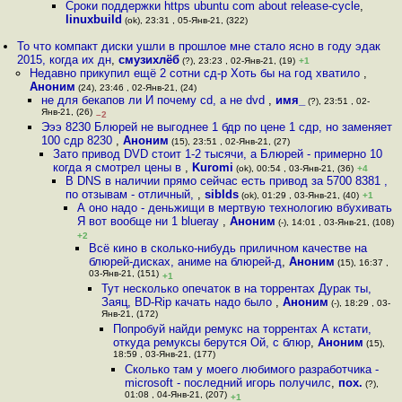
Сроки поддержки https ubuntu com about release-cycle
,
linuxbuild
(ok), 23:31 , 05-Янв-21, (322)
То что компакт диски ушли в прошлое мне стало ясно в году эдак
2015, когда их дн
,
смузихлёб
(?), 23:23 , 02-Янв-21, (19)
+1
Недавно прикупил ещё 2 сотни сд-р Хоть бы на год хватило
,
Аноним
(24), 23:46 , 02-Янв-21, (24)
не для бекапов ли И почему cd, а не dvd
,
имя_
(?), 23:51 , 02-
Янв-21, (26)
–2
Эээ 8230 Блюрей не выгоднее 1 бдр по цене 1 сдр, но заменяет
100 сдр 8230
,
Аноним
(15), 23:51 , 02-Янв-21, (27)
Зато привод DVD стоит 1-2 тысячи, а Блюрей - примерно 10
когда я смотрел цены в
,
Kuromi
(ok), 00:54 , 03-Янв-21, (36)
+4
В DNS в наличии прямо сейчас есть привод за 5700 8381 ,
по отзывам - отличный,
,
siblds
(ok), 01:29 , 03-Янв-21, (40)
+1
А оно надо - деньжищи в мертвую технологию вбухивать
Я вот вообще ни 1 blueray
,
Аноним
(-), 14:01 , 03-Янв-21, (108)
+2
Всё кино в сколько-нибудь приличном качестве на
блюрей-дисках, аниме на блюрей-д
,
Аноним
(15), 16:37 ,
03-Янв-21, (151)
+1
Тут несколько опечаток в на торрентах Дурак ты,
Заяц, BD-Rip качать надо было
,
Аноним
(-), 18:29 , 03-
Янв-21, (172)
Попробуй найди ремукс на торрентах А кстати,
откуда ремуксы берутся Ой, с блюр
,
Аноним
(15),
18:59 , 03-Янв-21, (177)
Сколько там у моего любимого разработчика -
microsoft - последний игорь получилс
,
пох.
(?),
01:08 , 04-Янв-21, (207)
+1