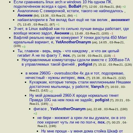
Если сравнивать linux arch и windows 10 На одном ПК,
подключённом всегда к одно
,
BoBaH
(??), 12:00 , 03-Янв-21, (84)
+2
Аналогично С семерочкой, кстати, такого не наблюдалось
,
Аноним
(94), 13:36 , 03-Янв-21, (94)
+1
набангалорили в 7ке вклад был ещё не так велик
,
анонимит
(?), 13:45 , 03-Янв-21, (97)
+1
Э нет, в Linux вайфай как-то сильно лучше винды работает, где
вообще можно задол
,
Аноним
(-), 13:49 , 03-Янв-21, (100)
–1
Вафляй реально меди не конкурент У точки доступа 450 Мбит
идеальный вариант, е
,
YetAnotherOnanym
(ok), 14:05 , 03-Янв-21,
(109)
+3
Ты, главное - верь, верь - что каждому , и что аж целый
гигабит А не по факту 7
,
пох.
(?), 14:59 , 03-Янв-21, (119)
–1
Неуправляемые коммутаторы сдохли вместе с 100Base-TА
в управляемых такой фигнёй
,
pofigist
(?), 15:11 , 03-Янв-21, (126)
в моем 2960G - oversubscribe 4x да и тот, подозреваю,
нечестный - нужны интерес
,
пох.
(?), 15:36 , 03-Янв-21, (132)
Кухаркам, которые теперь стали миллионными Няшами
достаточно мыльницы, у работяг
,
Vanych
(?), 16:03 , 03-
Янв-21, (142)
+2
Ну мой домашний 2960-Х вроде нормально тянет
Правда 10G на нем пока не задейс
,
pofigist
(?), 20:21 , 03-
Янв-21, (185)
–1
фигасе
,
YetAnotherOnanym
(ok), 22:48 , 03-Янв-21, (190)
+2
не бери - жюжжит а хрен ли вы думали, он в это
пое херачит чуть ли не по пол-к
,
пох.
(?), 00:25 , 04-
Янв-21, (196)
Ну мне проще - у меня дома стойка Шкаф от