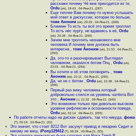
расскажи почему Чё мне приходится из те
,
Ordu
(ok), 19:43 , 04-Янв-21, (287)
Еще теплее Вам почему-то нужно услышать
мой ответ в дискуссии, которая по больше
,
тоже Аноним
(ok), 20:29 , 04-Янв-21, (289)
Блиииин То есть ты всё это время троллил
То есть нёс пургу, не вдаваясь в её
,
Ordu
(ok), 20:38 , 04-Янв-21, (290)
Зачем мне троллить незнакомого мне
человека И почему мне должна быть
интересна
,
тоже Аноним
(ok), 21:53 , 04-Янв-21,
(293)
Да, это-то и разочаровывает Выглядел
человеком, оказался ботом Ппц
,
Ordu
(ok),
22:01 , 04-Янв-21, (294)
Вы хотите и об этом поговорить
,
тоже
Аноним
(ok), 22:11 , 04-Янв-21, (295)
Да, но не с ботом
,
Ordu
(ok), 22:38 , 04-Янв-21,
(296)
Первый раз вижу человека который
добровольно слился на уровень чатбота Вот
это
,
Аноним
(-), 21:32 , 08-Янв-21, (340)
Это возможно только при довольно высоком
уровене рефлексии и осознанности поведе
,
Ordu
(ok), 02:14 , 09-Янв-21, (355)
По работе отчеты надо на дисках сдавать, так что никуда
,
фома
(?), 00:18 , 03-Янв-21, (32)
Это значит, что стоит 8212 Вот засунут привод в пекарню Сидит и
никому не меш
,
iPony129412
(?), 06:29 , 03-Янв-21, (55)
Эта утилита изначально была создана для Rosa Tresh В