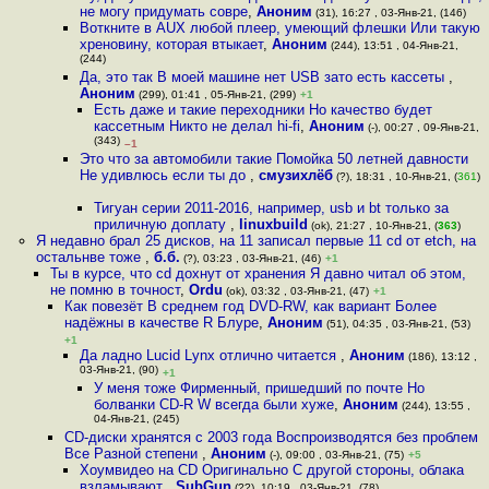
не могу придумать совре
,
Аноним
(31), 16:27 , 03-Янв-21, (146)
Воткните в AUX любой плеер, умеющий флешки Или такую
хреновину, которая втыкает
,
Аноним
(244), 13:51 , 04-Янв-21,
(244)
Да, это так В моей машине нет USB зато есть кассеты
,
Аноним
(299), 01:41 , 05-Янв-21, (299)
+1
Есть даже и такие переходники Но качество будет
кассетным Никто не делал hi-fi
,
Аноним
(-), 00:27 , 09-Янв-21,
(343)
–1
Это что за автомобили такие Помойка 50 летней давности
Не удивлюсь если ты до
,
смузихлёб
(?), 18:31 , 10-Янв-21, (
361
)
Тигуан серии 2011-2016, например, usb и bt только за
приличную доплату
,
linuxbuild
(ok), 21:27 , 10-Янв-21, (
363
)
Я недавно брал 25 дисков, на 11 записал первые 11 cd от etch, на
остальнве тоже
,
б.б.
(?), 03:23 , 03-Янв-21, (46)
+1
Ты в курсе, что cd дохнут от хранения Я давно читал об этом,
не помню в точност
,
Ordu
(ok), 03:32 , 03-Янв-21, (47)
+1
Как повезёт В среднем год DVD-RW, как вариант Более
надёжны в качестве R Блуре
,
Аноним
(51), 04:35 , 03-Янв-21, (53)
+1
Да ладно Lucid Lynx отлично читается
,
Аноним
(186), 13:12 ,
03-Янв-21, (90)
+1
У меня тоже Фирменный, пришедший по почте Но
болванки CD-R W всегда были хуже
,
Аноним
(244), 13:55 ,
04-Янв-21, (245)
CD-диски хранятся с 2003 года Воспроизводятся без проблем
Все Разной степени
,
Аноним
(-), 09:00 , 03-Янв-21, (75)
+5
Хоумвидео на CD Оригинально С другой стороны, облака
взламывают
,
SubGun
(??), 10:19 , 03-Янв-21, (78)