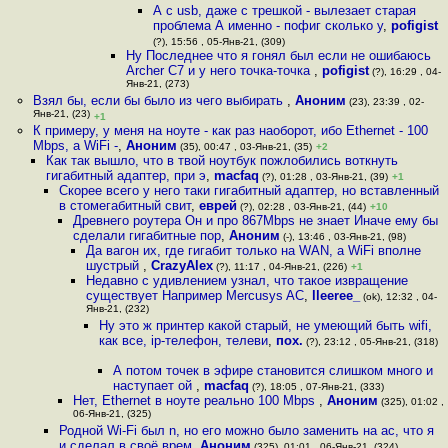
А с usb, даже с трешкой - вылезает старая
проблема А именно - пофиг сколько у
,
pofigist
(?), 15:56 , 05-Янв-21, (309)
Ну Последнее что я гонял был если не ошибаюсь
Archer C7 и у него точка-точка
,
pofigist
(?), 16:29 , 04-
Янв-21, (273)
Взял бы, если бы было из чего выбирать
,
Аноним
(23), 23:39 , 02-
Янв-21, (23)
+1
К примеру, у меня на ноуте - как раз наоборот, ибо Ethernet - 100
Mbps, а WiFi -
,
Аноним
(35), 00:47 , 03-Янв-21, (35)
+2
Как так вышло, что в твой ноутбук пожлобились воткнуть
гигабитный адаптер, при э
,
macfaq
(?), 01:28 , 03-Янв-21, (39)
+1
Скорее всего у него таки гигабитный адаптер, но вставленный
в стомегабитный свит
,
еврей
(?), 02:28 , 03-Янв-21, (44)
+10
Древнего роутера Он и про 867Mbps не знает Иначе ему бы
сделали гигабитные пор
,
Аноним
(-), 13:46 , 03-Янв-21, (98)
Да вагон их, где гигабит только на WAN, а WiFi вполне
шустрый
,
CrazyAlex
(?), 11:17 , 04-Янв-21, (226)
+1
Недавно с удивлением узнал, что такое извращение
существует Например Mercusys AC
,
lleeree_
(ok), 12:32 , 04-
Янв-21, (232)
Ну это ж принтер какой старый, не умеющий быть wifi,
как все, ip-телефон, телеви
,
пох.
(?), 23:12 , 05-Янв-21, (318)
А потом точек в эфире становится слишком много и
наступает ой
,
macfaq
(?), 18:05 , 07-Янв-21, (333)
Нет, Ethernet в ноуте реально 100 Mbps
,
Аноним
(325), 01:02 ,
06-Янв-21, (325)
Родной Wi-Fi был n, но его можно было заменить на ac, что я
и сделал в своё врем
,
Аноним
(325), 01:01 , 06-Янв-21, (324)