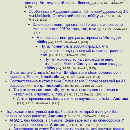
сих пор Вот чудесный вариа
,
lleeree_
(ok), 14:14 , 04-Янв-21,
(246)
Особенности Аудиодинамики, ТВ-тюнерАудиовыход 3 5
мм MiniJack, Оптический цифро
,
n00by
(ok), 15:00 , 04-
Янв-21, (251)
Ключевое слово - до сих пор То есть как привезли
его на склад в 2010м году, так
,
пох.
(?), 17:15 , 04-Янв-21,
(277)
Я и поискал, инструкции датированы 14м годом
,
n00by
(ok), 17:25 , 04-Янв-21, (279)
Ну, я, помнится, в 2008м страдал, что
подключаю к ноуту внешний монитор - размер
,
пох.
(?), 18:31 , 04-Янв-21, (284)
Ну тот монитор то на самом деле явно
телевизор Может Самсунг так свои склады
,
n00by
(ok), 18:51 , 04-Янв-21, (285)
В статистике Стима 67 на FullHD https store steampowered com
hwsurvey Steam-
,
linuxbuild
(ok), 00:07 , 04-Янв-21, (194)
Соответственно в статистике Стима всего 2 пользователей на 4K
разрешении, что д
,
linuxbuild
(ok), 00:15 , 04-Янв-21, (195)
Так это игорь не тянет 4k, тут статистика нужна не стима а
нетфликса и прочих, к
,
пох.
(?), 01:04 , 04-Янв-21, (205)
+3
А что, прошивка иксбокса так и не научилась в hidpi
,
Аноним
(291), 21:15 , 04-Янв-21, (291)
Подскажите доступный вай-фай свисток, который в линухе без
всяких блобов работае
,
Аноним
(110), 14:05 , 03-Янв-21, (110)
–1
AR9271 без блобов, в смысле, фирмваре есть но опенсорсное У
остальных пропретар
,
Аноним
(-), 14:11 , 03-Янв-21, (113)
+2
Благодарю за ответ По мощности понятно, что рогатые лучше,