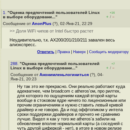
1.
"Оценка предпочтений пользователей Linux
+16
+
–
в выборе оборудовани..."
/
Сообщение от
AnonPlus
(?), 02-Янв-21, 22:29
>> Доля WiFi чипов от Intel быстро растет
Неудивительно, т.к. AX200/201/210/211 завален весь
алиэкспресс.
Ответить
|
Правка
|
Наверх
|
Cообщить модератору
288.
"Оценка предпочтений пользователей
+7
+
–
Linux в выборе оборудовани..."
/
Сообщение от
Анонимленьлогиниться
(?), 04-
Янв-21, 20:23
Ну так это же прекрасно. Они реально работают куда
адекватнее, чем broadcom c atheros'ом, про рилтек,
для которого по ощущениям каждой второй карты
вообще в стоковом ядре ничего по лицензионным или
прочим ограничениям и нужно ставить левый кривой
драйвер и не говорю. Да и под оффтопиком у интела
сроки поддержки драйверов и прочего не сравнимо
лучше. Видел я как у того же atheros'а забили на
обновление вполне нормальной карты (а соседней с
чуть другой циферкой - нет), в итоге в новом релизе