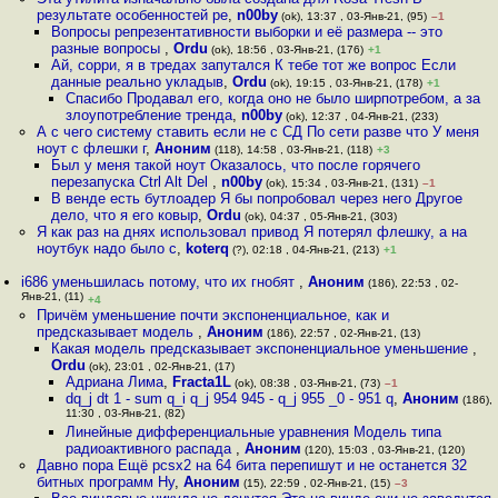
результате особенностей ре
,
n00by
(ok), 13:37 , 03-Янв-21, (95)
–1
Вопросы репрезентативности выборки и её размера -- это
разные вопросы
,
Ordu
(ok), 18:56 , 03-Янв-21, (176)
+1
Ай, сорри, я в тредах запутался К тебе тот же вопрос Если
данные реально укладыв
,
Ordu
(ok), 19:15 , 03-Янв-21, (178)
+1
Спасибо Продавал его, когда оно не было ширпотребом, а за
злоупотребление тренда
,
n00by
(ok), 12:37 , 04-Янв-21, (233)
А с чего систему ставить если не с СД По сети разве что У меня
ноут с флешки г
,
Аноним
(118), 14:58 , 03-Янв-21, (118)
+3
Был у меня такой ноут Оказалось, что после горячего
перезапуска Ctrl Alt Del
,
n00by
(ok), 15:34 , 03-Янв-21, (131)
–1
В венде есть бутлоадер Я бы попробовал через него Другое
дело, что я его ковыр
,
Ordu
(ok), 04:37 , 05-Янв-21, (303)
Я как раз на днях использовал привод Я потерял флешку, а на
ноутбук надо было с
,
koterq
(?), 02:18 , 04-Янв-21, (213)
+1
i686 уменьшилась потому, что их гнобят
,
Аноним
(186), 22:53 , 02-
Янв-21, (11)
+4
Причём уменьшение почти экспоненциальное, как и
предсказывает модель
,
Аноним
(186), 22:57 , 02-Янв-21, (13)
Какая модель предсказывает экспоненциальное уменьшение
,
Ordu
(ok), 23:01 , 02-Янв-21, (17)
Адриана Лима
,
Fracta1L
(ok), 08:38 , 03-Янв-21, (73)
–1
dq_j dt 1 - sum q_i q_j 954 945 - q_j 955 _0 - 951 q
,
Аноним
(186),
11:30 , 03-Янв-21, (82)
Линейные дифференциальные уравнения Модель типа
радиоактивного распада
,
Аноним
(120), 15:03 , 03-Янв-21, (120)
Давно пора Ещё pcsx2 на 64 бита перепишут и не останется 32
битных программ Ну
,
Аноним
(15), 22:59 , 02-Янв-21, (15)
–3