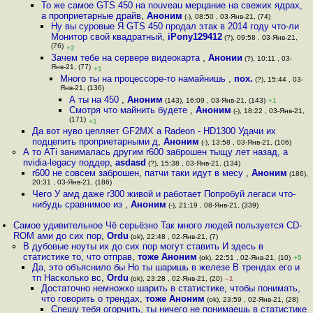
То же самое GTS 450 на nouveau мерцание на свежих ядрах,
а проприетарные драйв
,
Аноним
(-), 08:50 , 03-Янв-21, (74)
Ну вы суровые Я GTS 450 продал этак в 2014 году что-ли
Монитор свой квадратный
,
iPony129412
(?), 09:58 , 03-Янв-21,
(76)
+2
Зачем тебе на сервере видеокарта
,
Анонии
(?), 10:11 , 03-
Янв-21, (77)
+1
Много ты на процессоре-то намайнишь
,
пох.
(?), 15:44 , 03-
Янв-21, (136)
А ты на 450
,
Аноним
(143), 16:09 , 03-Янв-21, (143)
+1
Смотря что майнить будете
,
Аноним
(-), 18:22 , 03-Янв-21,
(171)
+1
Да вот нуво цепляет GF2MX а Radeon - HD1300 Удачи их
подцепить проприетарными д
,
Аноним
(-), 13:58 , 03-Янв-21, (106)
А то ATi занималась другим r600 заброшен тыщу лет назад, а
nvidia-legacy поддер
,
asdasd
(?), 15:38 , 03-Янв-21, (134)
r600 не совсем заброшен, патчи таки идут в месу
,
Аноним
(186),
20:31 , 03-Янв-21, (186)
Чего У амд даже r300 живой и работает Попробуй легаси что-
нибудь сравнимое из
,
Аноним
(-), 21:19 , 08-Янв-21, (339)
Самое удивительное Чё серьёзно Так много людей пользуется CD-
ROM ами до сих пор
,
Ordu
(ok), 22:48 , 02-Янв-21, (7)
В дубовые ноуты их до сих пор могут ставить И здесь в
статистике то, что отправ
,
тоже Аноним
(ok), 22:51 , 02-Янв-21, (10)
+5
Да, это объяснило бы Но ты шаришь в железе В трендах его и
тп Насколько вс
,
Ordu
(ok), 23:28 , 02-Янв-21, (20)
–1
Достаточно немножко шарить в статистике, чтобы понимать,
что говорить о трендах
,
тоже Аноним
(ok), 23:59 , 02-Янв-21, (28)
Спешу тебя огорчить, ты ничего не понимаешь в статистике