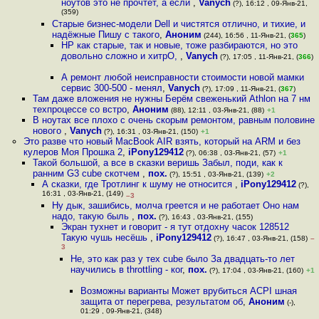
ноутов это не прочтет, а если
,
Vanych
(?), 16:12 , 09-Янв-21,
(359)
Старые бизнес-модели Dell и чистятся отлично, и тихие, и
надёжные Пишу с такого
,
Аноним
(244), 16:56 , 11-Янв-21, (
365
)
HP как старые, так и новые, тоже разбираются, но это
довольно сложно и хитрО,
,
Vanych
(?), 17:05 , 11-Янв-21, (
366
)
А ремонт любой неисправности стоимости новой мамки
сервис 300-500 - менял
,
Vanych
(?), 17:09 , 11-Янв-21, (
367
)
Там даже вложения не нужны Берём свеженький Athlon на 7 нм
техпроцессе со встро
,
Аноним
(88), 12:11 , 03-Янв-21, (88)
+1
В ноутах все плохо с очень скорым ремонтом, равным половине
нового
,
Vanych
(?), 16:31 , 03-Янв-21, (150)
+1
Это разве что новый MacBook AIR взять, который на ARM и без
кулеров Моя Прошка 2
,
iPony129412
(?), 06:38 , 03-Янв-21, (57)
+1
Такой большой, а все в сказки веришь Забыл, поди, как к
ранним G3 cube скотчем
,
пох.
(?), 15:51 , 03-Янв-21, (139)
+2
А сказки, где Тротлинг к шуму не относится
,
iPony129412
(?),
16:31 , 03-Янв-21, (149)
–3
Ну дык, зашибись, молча греется и не работает Оно нам
надо, такую быль
,
пох.
(?), 16:43 , 03-Янв-21, (155)
Экран тухнет и говорит - я тут отдохну часок 128512
Такую чушь несёшь
,
iPony129412
(?), 16:47 , 03-Янв-21, (158)
–
3
Не, это как раз у тех cube было За двадцать-то лет
научились в throttling - ког
,
пох.
(?), 17:04 , 03-Янв-21, (160)
+1
Возможны варианты Может врубиться ACPI шная
защита от перегрева, результатом об
,
Аноним
(-),
01:29 , 09-Янв-21, (348)