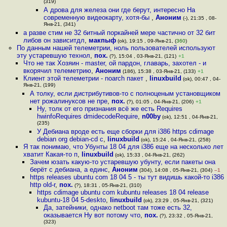
(319)
А дрова для железа они где берут, интересно На
современную видеокарту, хотя-бы
,
Аноним
(-), 21:35 , 08-
Янв-21, (341)
а разве стим не 32 битный поркайней мере частично от 32 бит
либов он зависитдл
,
макпыф
(ok), 19:15 , 09-Янв-21, (
360
)
По данным нашей телеметрии, ноль пользователей используют
эту устаревшую технол
,
пох.
(?), 15:04 , 03-Янв-21, (121)
+1
Что не так Хозяин - master, ой пардон, главарь, захотел - и
вкорячил телеметрию
,
Аноним
(186), 15:38 , 03-Янв-21, (133)
+1
Клиент этой телеметрии - noarch пакет
,
linuxbuild
(ok), 00:47 , 04-
Янв-21, (199)
А толку, если дистрибутивов-то с полноценым установщиком
нет рожалинуксов не пре
,
пох.
(?), 01:05 , 04-Янв-21, (206)
+1
Ну, толк от его признания всё же есть Requires
hwinfoRequires dmidecodeRequire
,
n00by
(ok), 12:51 , 04-Янв-21,
(235)
У Дебиана вроде есть еще сборки для i386 https cdimage
debian org debian-cd c
,
linuxbuild
(ok), 15:24 , 04-Янв-21, (258)
Я так понимаю, что Убунты 18 04 для i386 еще на несколько лет
хватит Какая-то п
,
linuxbuild
(ok), 15:33 , 04-Янв-21, (262)
Зачем юзать какую-то устаревшую убунту, если пакеты она
берёт с дебиана, а единс
,
Аноним
(304), 14:08 , 05-Янв-21, (304)
–1
https releases ubuntu com 18 04 5 - ты тут видишь какой-то i386
http old-r
,
пох.
(?), 18:31 , 05-Янв-21, (310)
https cdimage ubuntu com kubuntu releases 18 04 release
kubuntu-18 04 5-deskto
,
linuxbuild
(ok), 23:29 , 05-Янв-21, (321)
Да, затейники, однако netboot там тоже есть 32,
оказывается Ну вот потому что
,
пох.
(?), 23:32 , 05-Янв-21,
(323)