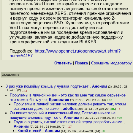
основатель Void Linux, который в апреле со скандалом
покинул проект и изменил лицензию на своё ответвление
пакетного менеджера XBPS, отменил прежние ограничения
и вернул коду в своём репозитории изначальную 2-
пунктовую лицензию BSD. Хуан заявил, что разработчики
Void Linux могут перенести в дистрибутив все
подготовленные им за последнее время исправления и
улучшения, включая недавно добавленную поддержку
криптографической хэш-функции BLAKE3...
Подробнее:
https://www.opennet.ru/opennews/art.shtml?
num=54157
Ответить
|
Правка
|
Cообщить модератору
Оглавление
3 раз уже помойму крыша у чувака подтекает
,
Аноним
(2), 20:55 , 28-
Ноя-20, (2)
–34
Проблемы в личной жизни - это как по мне так самое серьёзное
что может быть у че
,
Кровосток
(?), 21:00 , 28-Ноя-20, (3)
+52
Проблемы в личной жизни человек должен решать так, чтобы
остальные даже не замеч
,
adolfus
(ok), 11:13 , 05-Дек-20, (
86
)
–5
Он пишет хороший и качественный код Поэтому ничего не
пишущие анонимы идут со с
,
Аноним
(4), 21:01 , 28-Ноя-20, (4)
+60
Трудно оценить, гитлаб стоит стеной перед разработчиками
,
Аноним
(9), 21:44 , 28-Ноя-20, (9)
–17
Какой стеной
,
Аноним
(14), 22:36 , 28-Ноя-20, (14)
+8