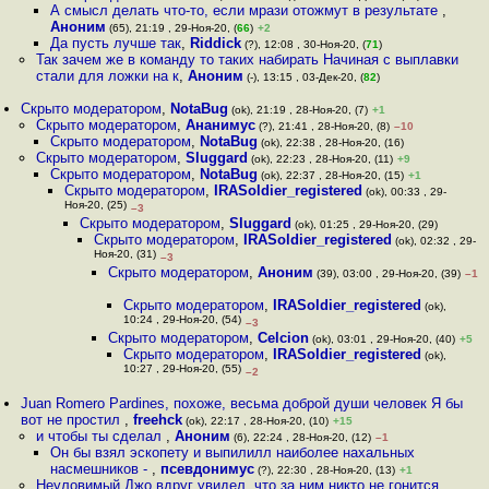
А смысл делать что-то, если мрази отожмут в результате
,
Аноним
(65), 21:19 , 29-Ноя-20, (
66
)
+2
Да пусть лучше так
,
Riddick
(?), 12:08 , 30-Ноя-20, (
71
)
Так зачем же в команду то таких набирать Начиная с выплавки
стали для ложки на к
,
Аноним
(-), 13:15 , 03-Дек-20, (
82
)
Скрыто модератором
,
NotaBug
(ok), 21:19 , 28-Ноя-20, (7)
+1
Скрыто модератором
,
Ананимус
(?), 21:41 , 28-Ноя-20, (8)
–10
Скрыто модератором
,
NotaBug
(ok), 22:38 , 28-Ноя-20, (16)
Скрыто модератором
,
Sluggard
(ok), 22:23 , 28-Ноя-20, (11)
+9
Скрыто модератором
,
NotaBug
(ok), 22:37 , 28-Ноя-20, (15)
+1
Скрыто модератором
,
IRASoldier_registered
(ok), 00:33 , 29-
Ноя-20, (25)
–3
Скрыто модератором
,
Sluggard
(ok), 01:25 , 29-Ноя-20, (29)
Скрыто модератором
,
IRASoldier_registered
(ok), 02:32 , 29-
Ноя-20, (31)
–3
Скрыто модератором
,
Аноним
(39), 03:00 , 29-Ноя-20, (39)
–1
Скрыто модератором
,
IRASoldier_registered
(ok),
10:24 , 29-Ноя-20, (54)
–3
Скрыто модератором
,
Celcion
(ok), 03:01 , 29-Ноя-20, (40)
+5
Скрыто модератором
,
IRASoldier_registered
(ok),
10:27 , 29-Ноя-20, (55)
–2
Juan Romero Pardines, похоже, весьма доброй души человек Я бы
вот не простил
,
freehck
(ok), 22:17 , 28-Ноя-20, (10)
+15
и чтобы ты сделал
,
Аноним
(6), 22:24 , 28-Ноя-20, (12)
–1
Он бы взял эскопету и выпилилл наиболее нахальных
насмешников -
,
псевдонимус
(?), 22:30 , 28-Ноя-20, (13)
+1
Неуловимый Джо вдруг увидел, что за ним никто не гонится
,