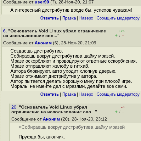
Сообщение от
user90
(?), 28-Ноя-20, 21:07
А интересный дистрибутив вроде бы, успехов чувакам!
Ответить
|
Правка
|
Наверх
|
Cообщить модератору
6.
"Основатель Void Linux убрал ограничение
+25
+
–
на использование сво..."
/
Сообщение от
Аноним
(6), 28-Ноя-20, 21:09
Создаешь дистрибутив.
Собираешь вокруг дистрибутива шайку мразей.
Мрази оскорбляют и провоцируют ответные оскорбления.
Мрази отправляют жалобу в гитхаб.
Автора блокируют, авто уходит хлопнув дверью.
Мрази отжимают дистрибутив у автора.
Автор пытается делать хорошую мину при плохой игре.
Мораль, не имейте дел с мразями, делайте все сами.
Ответить
|
Правка
|
Наверх
|
Cообщить модератору
20.
"Основатель Void Linux убрал
–8
+
–
ограничение на использование сво..."
/
Сообщение от
Аноним
(20), 28-Ноя-20, 23:12
>Собираешь вокруг дистрибутива шайку мразей
Пруфца бы, анончик.