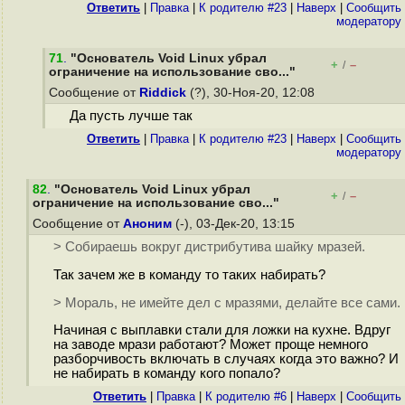
Ответить
|
Правка
|
К родителю #23
|
Наверх
|
Cообщить
модератору
71
.
"Основатель Void Linux убрал
+
–
/
ограничение на использование сво..."
Сообщение от
Riddick
(?), 30-Ноя-20, 12:08
Да пусть лучше так
Ответить
|
Правка
|
К родителю #23
|
Наверх
|
Cообщить
модератору
82
.
"Основатель Void Linux убрал
+
–
/
ограничение на использование сво..."
Сообщение от
Аноним
(-), 03-Дек-20, 13:15
> Собираешь вокруг дистрибутива шайку мразей.
Так зачем же в команду то таких набирать?
> Мораль, не имейте дел с мразями, делайте все сами.
Начиная с выплавки стали для ложки на кухне. Вдруг
на заводе мрази работают? Может проще немного
разборчивость включать в случаях когда это важно? И
не набирать в команду кого попало?
Ответить
|
Правка
|
К родителю #6
|
Наверх
|
Cообщить