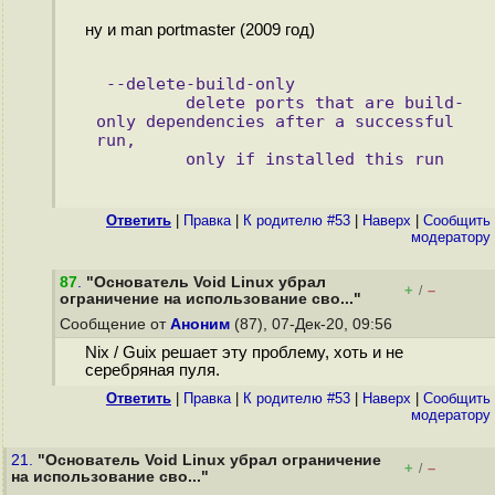
ну и man portmaster (2009 год)
 --delete-build-only
         delete ports that are build-
only dependencies after a successful 
run,
         only if installed this run
Ответить
|
Правка
|
К родителю #53
|
Наверх
|
Cообщить
модератору
87
.
"Основатель Void Linux убрал
+
–
/
ограничение на использование сво..."
Сообщение от
Аноним
(87), 07-Дек-20, 09:56
Nix / Guix решает эту проблему, хоть и не
серебряная пуля.
Ответить
|
Правка
|
К родителю #53
|
Наверх
|
Cообщить
модератору
21.
"Основатель Void Linux убрал ограничение
+
–
/
на использование сво..."