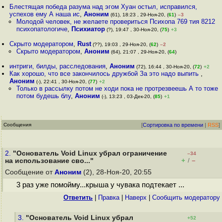
Блестящая победа разума над эгом Хуан остыл, исправился,
успехов ему А наша ис
,
Аноним
(61), 18:23 , 29-Ноя-20, (
61
)
–3
Молодой человек, не желаете провериться Психопа 769 тия 8212
психопатологиче
,
Психиатор
(?), 19:47 , 30-Ноя-20, (
75
)
+3
Скрыто модератором
,
Rust
(??), 19:03 , 29-Ноя-20, (
62
)
–2
Скрыто модератором
,
Аноним
(64), 21:07 , 29-Ноя-20, (
64
)
интриги, билды, расследования
,
Аноним
(72), 16:44 , 30-Ноя-20, (
72
)
+2
Как хорошо, что все закончилось дружбой За это надо выпить
,
Аноним
(-), 22:41 , 30-Ноя-20, (
77
)
+2
Только в рассылку потом не ходи пока не протрезвеешь А то тоже
потом будешь блу
,
Аноним
(-), 13:23 , 03-Дек-20, (
85
)
+1
Сообщения
[
Сортировка по времени
|
RSS
]
2.
"Основатель Void Linux убрал ограничение
–34
+
–
на использование сво..."
/
Сообщение от
Аноним
(2), 28-Ноя-20, 20:55
3 раз уже помойму...крыша у чувака подтекает ...
Ответить
|
Правка
|
Наверх
|
Cообщить модератору
3.
"Основатель Void Linux убрал
+52