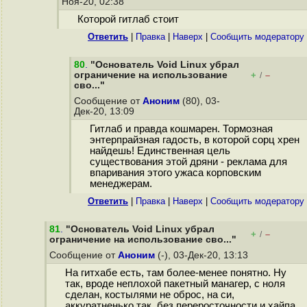
Ноя-20, 02:38
Которой гитлаб стоит
Ответить
|
Правка
|
Наверх
|
Cообщить модератору
80
.
"Основатель Void Linux убрал
ограничение на использование
+
–
/
сво..."
Сообщение от
Аноним
(80), 03-
Дек-20, 13:09
Гитлаб и правда кошмарен. Тормозная
энтерпрайзная гадость, в которой сорц хрен
найдешь! Единственная цель
существования этой дряни - реклама для
впаривания этого ужаса корповским
менеджерам.
Ответить
|
Правка
|
Наверх
|
Cообщить модератору
81
.
"Основатель Void Linux убрал
+
–
/
ограничение на использование сво..."
Сообщение от
Аноним
(-), 03-Дек-20, 13:13
На гитхабе есть, там более-менее понятно. Ну
так, вроде неплохой пакетный манагер, с ноля
сделан, костылями не оброс, на си,
аккуратненько так, без переросточности и хайпа.