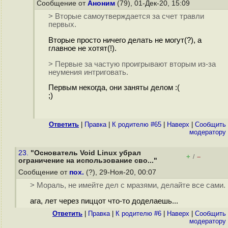
Сообщение от
Аноним
(79), 01-Дек-20, 15:09
> Вторые самоутверждается за счет травли
первых.
Вторые просто ничего делать не могут(?), а
главное не хотят(!).
> Первые за частую проигрывают вторым из-за
неумения интриговать.
Первым некогда, они заняты делом :(
;)
Ответить
|
Правка
|
К родителю #65
|
Наверх
|
Cообщить
модератору
23.
"Основатель Void Linux убрал
+
–
/
ограничение на использование сво..."
Сообщение от
пох.
(?), 29-Ноя-20, 00:07
> Мораль, не имейте дел с мразями, делайте все сами.
ага, лет через пиццот что-то доделаешь...
Ответить
|
Правка
|
К родителю #6
|
Наверх
|
Cообщить
модератору