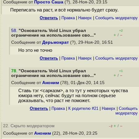
Сообщение от
Просто Саша
(?), 28-Ноя-20, 23:15
Переписать на раст, и всё нормально будет сразу.
Ответить
|
Правка
|
Наверх
|
Cообщить модератору
58.
"Основатель Void Linux убрал
+2
+
–
ограничение на использование сво..."
/
Сообщение от
Дерьмократ
(?), 29-Ноя-20, 16:51
Но это не точно
Ответить
|
Правка
|
Наверх
|
Cообщить модератору
78
.
"Основатель Void Linux убрал
+1
+
–
ограничение на использование сво..."
/
Сообщение от
Аноним
(78), 01-Дек-20, 14:15
Ставь тэг <сарказм>, а то тут у некоторых чувства
юмора нету, сейчас будут на полном серьезе
доказывать, что раст не поможет.
Ответить
|
Правка
|
К родителю #21
|
Наверх
|
Cообщить
модератору
22. Скрыто модератором
+
–
/
–2
Сообщение от
Аноним
(22), 28-Ноя-20, 23:25