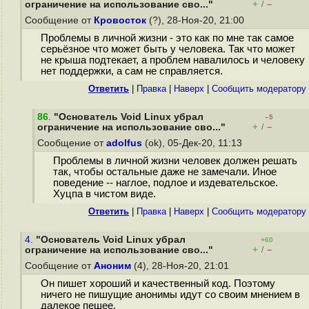
+
–
ограничение на использование сво..."
/
Сообщение от
Кровосток
(?), 28-Ноя-20, 21:00
Проблемы в личной жизни - это как по мне так самое
серьёзное что может быть у человека. Так что может
не крыша подтекает, а проблем навалилось и человеку
нет поддержки, а сам не справляется.
Ответить
|
Правка
|
Наверх
|
Cообщить модератору
86
.
"Основатель Void Linux убрал
–5
+
–
ограничение на использование сво..."
/
Сообщение от
adolfus
(ok), 05-Дек-20, 11:13
Проблемы в личной жизни человек должен решать
так, чтобы остальные даже не замечали. Иное
поведение -- наглое, подлое и издевательское.
Хуцпа в чистом виде.
Ответить
|
Правка
|
Наверх
|
Cообщить модератору
4.
"Основатель Void Linux убрал
+60
+
–
ограничение на использование сво..."
/
Сообщение от
Аноним
(4), 28-Ноя-20, 21:01
Он пишет хороший и качественный код. Поэтому
ничего не пишущие анонимы идут со своим мнением в
далекое пешее.