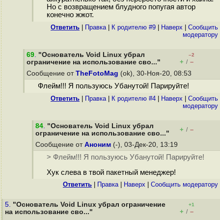
Но с возвращением блудного попугая автор
конечно жжот.
Ответить
|
Правка
|
К родителю #9
|
Наверх
|
Cообщить
модератору
69
.
"Основатель Void Linux убрал
–2
+
–
ограничение на использование сво..."
/
Сообщение от
TheFotoMag
(ok), 30-Ноя-20, 08:53
Флейм!!! Я пользуюсь Убанутой! Парируйте!
Ответить
|
Правка
|
К родителю #4
|
Наверх
|
Cообщить
модератору
84
.
"Основатель Void Linux убрал
+
–
/
ограничение на использование сво..."
Сообщение от
Аноним
(-), 03-Дек-20, 13:19
> Флейм!!! Я пользуюсь Убанутой! Парируйте!
Хук слева в твой пакетный менеджер!
Ответить
|
Правка
|
Наверх
|
Cообщить модератору
5.
"Основатель Void Linux убрал ограничение
+1
+
–
на использование сво..."
/