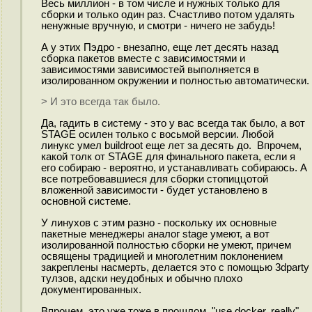
Весь миллион - в том числе и нужных только для
сборки и только один раз. Счастливо потом удалять
ненужные вручную, и смотри - ничего не забудь!
А у этих Пэдро - внезапно, еще лет десять назад
сборка пакетов вместе с зависимостями и
зависимостями зависимостей выполняется в
изолированном окружении и полностью автоматически.
> И это всегда так было.
Да, гадить в систему - это у вас всегда так было, а вот
STAGE осилен только с восьмой версии. Любой
линукс умел buildroot еще лет за десять до. Впрочем,
какой толк от STAGE для финального пакета, если я
его собираю - вероятно, и устанавливать собираюсь. А
все потребовавшиеся для сборки стопиццотой
вложенной зависимости - будет установлено в
основной системе.
У линухов с этим разно - поскольку их основные
пакетные менеджеры аналог stage умеют, а вот
изолированной полностью сборки не умеют, причем
освящены традицией и многолетним поклонением
закреплены насмерть, делается это с помощью 3dparty
тулзов, адски неудобных и обычно плохо
документированных.
Впрочем, это уже тоже в прошлом. "use docker, really"