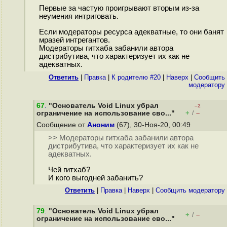
Первые за частую проигрывают вторым из-за
неумения интриговать.
Если модераторы ресурса адекватные, то они банят
мразей интрегантов.
Модераторы гитхаба забанили автора
дистрибутива, что характеризует их как не
адекватных.
Ответить
|
Правка
|
К родителю #20
|
Наверх
|
Cообщить
модератору
67
.
"Основатель Void Linux убрал
–2
+
–
ограничение на использование сво..."
/
Сообщение от
Аноним
(67), 30-Ноя-20, 00:49
>> Модераторы гитхаба забанили автора
дистрибутива, что характеризует их как не
адекватных.
Чей гитхаб?
И кого выгодней забанить?
Ответить
|
Правка
|
Наверх
|
Cообщить модератору
79
.
"Основатель Void Linux убрал
+
–
/
ограничение на использование сво..."