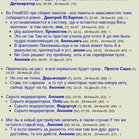
Дегенератор
(ok), 09:39 , 30-Ноя-20, (
70
)
Во FreeBSD при сборке пакетов - все пакеты в зависимостях тоже
собираются ровно
,
Дмитрий Ю.Карпов
(?), 22:48 , 28-Ноя-20, (18)
–1
и устанавливаются в систему, где и остаются навсегда Весь
миллион - в том числе
,
пох.
(?), 10:07 , 29-Ноя-20, (53)
–4
pkg autoremove
,
Кровосток
(?), 14:11 , 29-Ноя-20, (56)
+1
Это не так Там есть простая утилза для этого А до нее была
пудра позволяющая св
,
Аноньимъ
(ok), 16:51 , 29-Ноя-20, (
59
)
В фантазиях Пингвиняш еще и не такое может быть А в
реальности, притянутый и уст
,
анонн
(ok), 18:03 , 29-Ноя-20, (
60
)
+2
Nix Guix решает эту проблему, хоть и не серебряная пуля
,
Аноним
(87), 09:56 , 07-Дек-20, (
87
)
Переписать на раст, и всё нормально будет сразу
,
Просто Саша
(?),
23:15 , 28-Ноя-20, (21)
Но это не точно
,
Дерьмократ
(?), 16:51 , 29-Ноя-20, (58)
+2
Ставь тэг сарказм , а то тут у некоторых чувства юмора нету,
сейчас будут на по
,
Аноним
(78), 14:15 , 01-Дек-20, (
78
)
+1
Скрыто модератором
,
Аноним
(22), 23:25 , 28-Ноя-20, (22)
–2
Скрыто модератором
,
Ordu
(ok), 01:43 , 29-Ноя-20, (30)
–4
Скрыто модератором
,
Федорчук
(?), 05:36 , 29-Ноя-20, (46)
+6
Скрыто модератором
,
Аноним
(52), 07:26 , 29-Ноя-20, (52)
Мог бы и новый дистрибутив запилить в таком случае У тех же
остался старый код,
,
Аноним
(26), 00:34 , 29-Ноя-20, (26)
+2
Т е если принять за данность что они там все друг друга
достойны, то это действ
,
Аноним
(26), 00:41 , 29-Ноя-20, (27)
–1