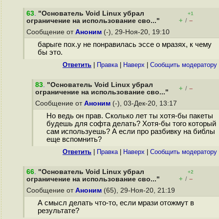
63
.
"Основатель Void Linux убрал
+1
+
–
ограничение на использование сво..."
/
Сообщение от
Аноним
(-), 29-Ноя-20, 19:10
барыге пох.у не понравилась эссе о мразях, к чему
бы это.
Ответить
|
Правка
|
Наверх
|
Cообщить модератору
83
.
"Основатель Void Linux убрал
+
–
/
ограничение на использование сво..."
Сообщение от
Аноним
(-), 03-Дек-20, 13:17
Но ведь он прав. Сколько лет ты хотя-бы пакеты
будешь для софта делать? Хотя-бы того который
сам используешь? А если про разбивку на библы
еще вспомнить?
Ответить
|
Правка
|
Наверх
|
Cообщить модератору
66
.
"Основатель Void Linux убрал
+2
+
–
ограничение на использование сво..."
/
Сообщение от
Аноним
(65), 29-Ноя-20, 21:19
А смысл делать что-то, если мрази отожмут в
результате?