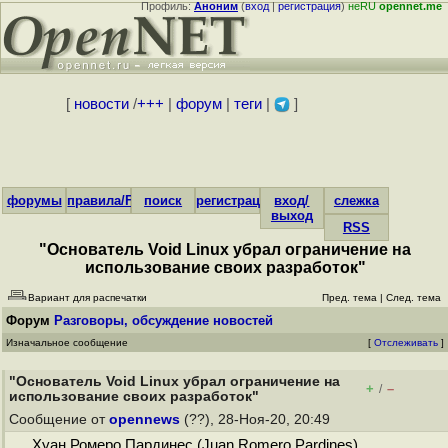
Профиль:
Аноним
(
вход
|
регистрация
)
неRU
opennet.me
[
новости
/
+++
|
форум
|
теги
|
]
форумы
правила/FAQ
поиск
регистрация
вход/
слежка
выход
RSS
"Основатель Void Linux убрал ограничение на
использование своих разработок"
Вариант для распечатки
Пред. тема
|
След. тема
Форум
Разговоры, обсуждение новостей
Изначальное сообщение
[
Отслеживать
]
"Основатель Void Linux убрал ограничение на
+
–
/
использование своих разработок"
Сообщение от
opennews
(??), 28-Ноя-20, 20:49
Хуан Ромеро Пардинес (Juan Romero Pardines),