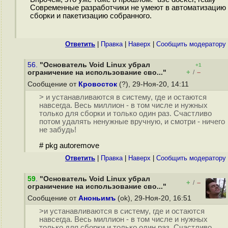
Современные разработчики не умеют в автоматизацию
сборки и пакетизацию собранного.
Ответить
|
Правка
|
Наверх
|
Cообщить модератору
56.
"Основатель Void Linux убрал
+1
+
–
ограничение на использование сво..."
/
Сообщение от
Кровосток
(?), 29-Ноя-20, 14:11
> и устанавливаются в систему, где и остаются
навсегда. Весь миллион - в том числе и нужных
только для сборки и только один раз. Счастливо
потом удалять ненужные вручную, и смотри - ничего
не забудь!
# pkg autoremove
Ответить
|
Правка
|
Наверх
|
Cообщить модератору
59
.
"Основатель Void Linux убрал
+
–
/
ограничение на использование сво..."
Сообщение от
Аноньимъ
(ok), 29-Ноя-20, 16:51
>и устанавливаются в систему, где и остаются
навсегда. Весь миллион - в том числе и нужных
только для сборки и только один раз. Счастливо