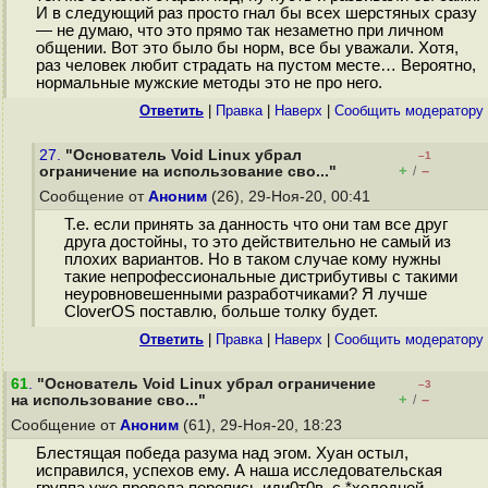
И в следующий раз просто гнал бы всех шерстяных сразу
— не думаю, что это прямо так незаметно при личном
общении. Вот это было бы норм, все бы уважали. Хотя,
раз человек любит страдать на пустом месте… Вероятно,
нормальные мужские методы это не про него.
Ответить
|
Правка
|
Наверх
|
Cообщить модератору
27.
"Основатель Void Linux убрал
–1
+
–
ограничение на использование сво..."
/
Сообщение от
Аноним
(26), 29-Ноя-20, 00:41
Т.е. если принять за данность что они там все друг
друга достойны, то это действительно не самый из
плохих вариантов. Но в таком случае кому нужны
такие непрофессиональные дистрибутивы с такими
неуровновешенными разработчиками? Я лучше
CloverOS поставлю, больше толку будет.
Ответить
|
Правка
|
Наверх
|
Cообщить модератору
61
.
"Основатель Void Linux убрал ограничение
–3
+
–
на использование сво..."
/
Сообщение от
Аноним
(61), 29-Ноя-20, 18:23
Блестящая победа разума над эгом. Хуан остыл,
исправился, успехов ему. А наша исследовательская