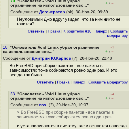
70
.
"Основатель Void Linux убрал
+
–
/
ограничение на использование сво..."
Сообщение от
Дегенератор
(ok), 30-Ноя-20, 09:39
Неуловимый Джо вдруг увидел, что за ним никто не
гонится?
Ответить
|
Правка
|
К родителю #10
|
Наверх
|
Cообщить
модератору
18.
"Основатель Void Linux убрал ограничение
–1
+
–
на использование сво..."
/
Сообщение от
Дмитрий Ю.Карпов
(?), 28-Ноя-20, 22:48
Во FreeBSD при сборке пакетов - все пакеты в
зависимостях тоже собираются ровно один раз. И это
всегда так было.
Ответить
|
Правка
|
Наверх
|
Cообщить модератору
53.
"Основатель Void Linux убрал
–4
+
–
ограничение на использование сво..."
/
Сообщение от
пох.
(?), 29-Ноя-20, 10:07
> Во FreeBSD при сборке пакетов - все пакеты в
зависимостях тоже собираются ровно один раз.
и устанавливаются в систему, где и остаются навсегда.