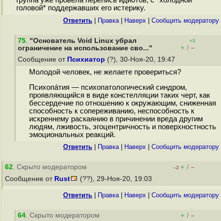
группа уже провела перепись иди0т0в, с *холодной
головой* поддержавших его истерику.
Ответить
|
Правка
|
Наверх
|
Cообщить модератору
75
.
"Основатель Void Linux убрал
+3
+
–
ограничение на использование сво..."
/
Сообщение от
Психиатор
(?), 30-Ноя-20, 19:47
Молодой человек, не желаете провериться?
Психопа́тия — психопатологический синдром,
проявляющийся в виде констелляции таких черт, как
бессердечие по отношению к окружающим, сниженная
способность к сопереживанию, неспособность к
искреннему раскаянию в причинении вреда другим
людям, лживость, эгоцентричность и поверхностность
эмоциональных реакций.
Ответить
|
Правка
|
Наверх
|
Cообщить модератору
62
. Скрыто модератором
+
–
/
–2
Сообщение от
Rust
(??), 29-Ноя-20, 19:03
Ответить
|
Правка
|
Наверх
|
Cообщить модератору
64
. Скрыто модератором
+
–
/