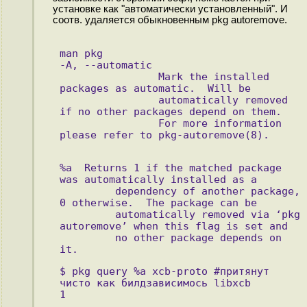
установке как "автоматически установленный". И
соотв. удаляется обыкновенным pkg autoremove.
man pkg
-A, --automatic
                Mark the installed 
packages as automatic.  Will be
                automatically removed 
if no other packages depend on them.
                For more information 
please refer to pkg-autoremove(8).
%a  Returns 1 if the matched package 
was automatically installed as a
         dependency of another package, 
0 otherwise.  The package can be
         automatically removed via ‘pkg 
autoremove’ when this flag is set and
         no other package depends on 
it.
$ pkg query %a xcb-proto #притянут 
чисто как билдзависимось libxcb
1