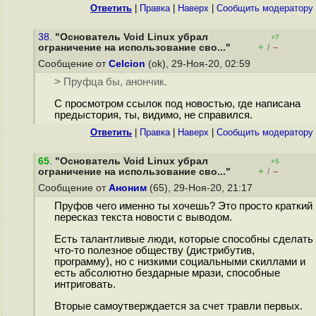
Ответить
|
Правка
|
Наверх
|
Cообщить модератору
38.
"Основатель Void Linux убрал
+7
+
–
ограничение на использование сво..."
/
Сообщение от
Celcion
(ok), 29-Ноя-20, 02:59
> Пруфца бы, анончик.
С просмотром ссылок под новостью, где написана
предыстория, ты, видимо, не справился.
Ответить
|
Правка
|
Наверх
|
Cообщить модератору
65
.
"Основатель Void Linux убрал
+5
+
–
ограничение на использование сво..."
/
Сообщение от
Аноним
(65), 29-Ноя-20, 21:17
Пруфов чего именно ты хочешь? Это просто краткий
пересказ текста новости с выводом.
Есть талантливые люди, которые способны сделать
что-то полезное обществу (дистрибутив,
программу), но с низкими социальными скиллами и
есть абсолютно бездарные мрази, способные
интриговать.
Вторые самоутверждается за счет травли первых.