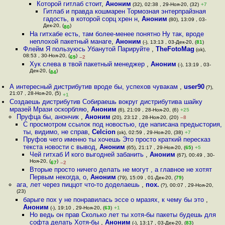
Которой гитлаб стоит
,
Аноним
(32), 02:38 , 29-Ноя-20, (32)
+7
Гитлаб и правда кошмарен Тормозная энтерпрайзная
гадость, в которой сорц хрен н
,
Аноним
(80), 13:09 , 03-
Дек-20, (
)
80
На гитхабе есть, там более-менее понятно Ну так, вроде
неплохой пакетный манаге
,
Аноним
(-), 13:13 , 03-Дек-20, (
81
)
Флейм Я пользуюсь Убанутой Парируйте
,
TheFotoMag
(ok),
08:53 , 30-Ноя-20, (
)
69
–2
Хук слева в твой пакетный менеджер
,
Аноним
(-), 13:19 , 03-
Дек-20, (
)
84
А интересный дистрибутив вроде бы, успехов чувакам
,
user90
(?),
21:07 , 28-Ноя-20, (5)
+1
Создаешь дистрибутив Собираешь вокруг дистрибутива шайку
мразей Мрази оскорбляю
,
Аноним
(6), 21:09 , 28-Ноя-20, (6)
+25
Пруфца бы, анончик
,
Аноним
(20), 23:12 , 28-Ноя-20, (20)
–8
С просмотром ссылок под новостью, где написана предыстория,
ты, видимо, не справ
,
Celcion
(ok), 02:59 , 29-Ноя-20, (38)
+7
Пруфов чего именно ты хочешь Это просто краткий пересказ
текста новости с вывод
,
Аноним
(65), 21:17 , 29-Ноя-20, (
65
)
+5
Чей гитхаб И кого выгодней забанить
,
Аноним
(67), 00:49 , 30-
Ноя-20, (
)
67
–2
Вторые просто ничего делать не могут , а главное не хотят
Первым некогда, о
,
Аноним
(79), 15:09 , 01-Дек-20, (
79
)
ага, лет через пиццот что-то доделаешь
,
пох.
(?), 00:07 , 29-Ноя-20,
(23)
барыге пох у не понравилась эссе о мразях, к чему бы это
,
Аноним
(-), 19:10 , 29-Ноя-20, (
63
)
+1
Но ведь он прав Сколько лет ты хотя-бы пакеты будешь для
софта делать Хотя-бы
,
Аноним
(-), 13:17 , 03-Дек-20, (
83
)