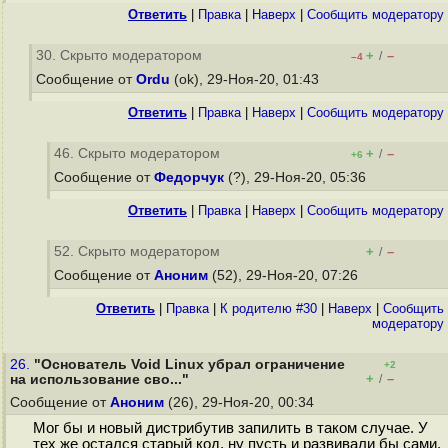
Ответить
|
Правка
|
Наверх
|
Cообщить модератору
30. Скрыто модератором
+
–
/
–4
Сообщение от
Ordu
(ok), 29-Ноя-20, 01:43
Ответить
|
Правка
|
Наверх
|
Cообщить модератору
46. Скрыто модератором
+
–
/
+6
Сообщение от
Федорчук
(?), 29-Ноя-20, 05:36
Ответить
|
Правка
|
Наверх
|
Cообщить модератору
52. Скрыто модератором
+
–
/
Сообщение от
Аноним
(52), 29-Ноя-20, 07:26
Ответить
|
Правка
|
К родителю #30
|
Наверх
|
Cообщить
модератору
26.
"Основатель Void Linux убрал ограничение
+2
+
–
на использование сво..."
/
Сообщение от
Аноним
(26), 29-Ноя-20, 00:34
Мог бы и новый дистрибутив запилить в таком случае. У
тех же остался старый код, ну пусть и развивали бы сами.