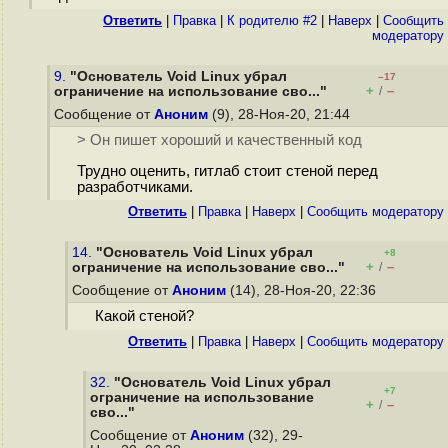
Ответить
|
Правка
|
К родителю #2
|
Наверх
|
Cообщить
модератору
9.
"Основатель Void Linux убрал
–17
+
–
ограничение на использование сво..."
/
Сообщение от
Аноним
(9), 28-Ноя-20, 21:44
> Он пишет хороший и качественный код
Трудно оценить, гитлаб стоит стеной перед
разработчиками.
Ответить
|
Правка
|
Наверх
|
Cообщить модератору
14.
"Основатель Void Linux убрал
+8
+
–
ограничение на использование сво..."
/
Сообщение от
Аноним
(14), 28-Ноя-20, 22:36
Какой стеной?
Ответить
|
Правка
|
Наверх
|
Cообщить модератору
32.
"Основатель Void Linux убрал
+7
ограничение на использование
+
–
/
сво..."
Сообщение от
Аноним
(32), 29-