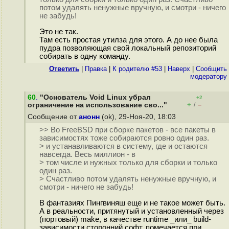
потом удалять ненужные вручную, и смотри - ничего
не забудь!
Это не так.
Там есть простая утилза для этого. А до нее была
пудра позволяющая свой локальный репозиторий
собирать в одну команду.
Ответить
|
Правка
|
К родителю #53
|
Наверх
|
Cообщить
модератору
60
.
"Основатель Void Linux убрал
+2
+
–
ограничение на использование сво..."
/
Сообщение от
анонн
(ok), 29-Ноя-20, 18:03
>> Во FreeBSD при сборке пакетов - все пакеты в
зависимостях тоже собираются ровно один раз.
> и устанавливаются в систему, где и остаются
навсегда. Весь миллион - в
> том числе и нужных только для сборки и только
один раз.
> Счастливо потом удалять ненужные вручную, и
смотри - ничего не забудь!
В фантазиях Пингвиняш еще и не такое может быть.
А в реальности, притянутый и установленный через
(портовый) make, в качестве runtime _или_ build-
зависимости сторонний софт, помечается при