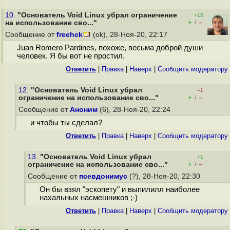
10.
"Основатель Void Linux убрал ограничение
+15
+
–
на использование сво..."
/
Сообщение от
freehck
(ok), 28-Ноя-20, 22:17
Juan Romero Pardines, похоже, весьма доброй души
человек. Я бы вот не простил.
Ответить
|
Правка
|
Наверх
|
Cообщить модератору
12.
"Основатель Void Linux убрал
–1
+
–
ограничение на использование сво..."
/
Сообщение от
Аноним
(6), 28-Ноя-20, 22:24
и чтобы ты сделал?
Ответить
|
Правка
|
Наверх
|
Cообщить модератору
13.
"Основатель Void Linux убрал
+1
+
–
ограничение на использование сво..."
/
Сообщение от
псевдонимус
(?), 28-Ноя-20, 22:30
Он бы взял "эскопету" и выпилилл наиболее
нахальных насмешников ;-)
Ответить
|
Правка
|
Наверх
|
Cообщить модератору