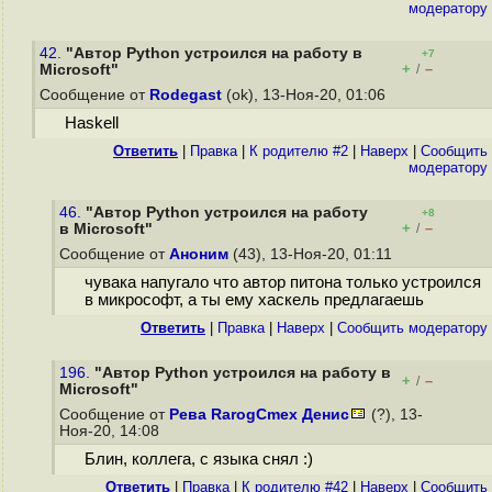
модератору
42.
"Автор Python устроился на работу в
+7
+
–
Microsoft"
/
Сообщение от
Rodegast
(ok), 13-Ноя-20, 01:06
Haskell
Ответить
|
Правка
|
К родителю #2
|
Наверх
|
Cообщить
модератору
46.
"Автор Python устроился на работу
+8
+
–
в Microsoft"
/
Сообщение от
Аноним
(43), 13-Ноя-20, 01:11
чувака напугало что автор питона только устроился
в микрософт, а ты ему хаскель предлагаешь
Ответить
|
Правка
|
Наверх
|
Cообщить модератору
196.
"Автор Python устроился на работу в
+
–
/
Microsoft"
Сообщение от
Рева RarogCmex Денис
(?), 13-
Ноя-20, 14:08
Блин, коллега, с языка снял :)
Ответить
|
Правка
|
К родителю #42
|
Наверх
|
Cообщить