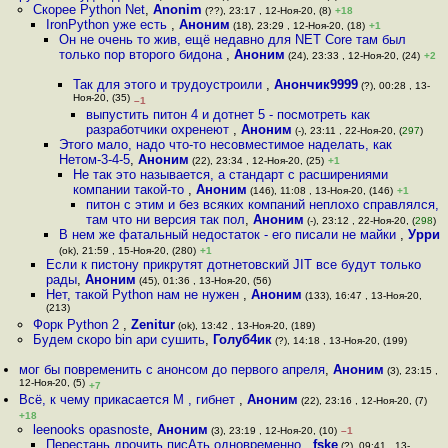
Скорее Python Net
,
Anonim
(??), 23:17 , 12-Ноя-20, (8)
+18
IronPython уже есть
,
Аноним
(18), 23:29 , 12-Ноя-20, (18)
+1
Он не очень то жив, ещё недавно для NET Core там был
только пор второго бидона
,
Аноним
(24), 23:33 , 12-Ноя-20, (24)
+2
Так для этого и трудоустроили
,
Анончик9999
(?), 00:28 , 13-
Ноя-20, (35)
–1
выпустить питон 4 и дотнет 5 - посмотреть как
разработчики охренеют
,
Аноним
(-), 23:11 , 22-Ноя-20, (
297
)
Этого мало, надо что-то несовместимое наделать, как
Нетом-3-4-5
,
Аноним
(22), 23:34 , 12-Ноя-20, (25)
+1
Не так это называется, а стандарт с расширениями
компании такой-то
,
Аноним
(146), 11:08 , 13-Ноя-20, (146)
+1
питон с этим и без всяких компаний неплохо справлялся,
там что ни версия так пол
,
Аноним
(-), 23:12 , 22-Ноя-20, (
298
)
В нем же фатальный недостаток - его писали не майки
,
Урри
(ok), 21:59 , 15-Ноя-20, (280)
+1
Если к пистону прикрутят дотнетовский JIT все будут только
рады
,
Аноним
(45), 01:36 , 13-Ноя-20, (56)
Нет, такой Python нам не нужен
,
Аноним
(133), 16:47 , 13-Ноя-20,
(213)
Форк Python 2
,
Zenitur
(ok), 13:42 , 13-Ноя-20, (189)
Будем скоро bin ари сушить
,
Голуб4ик
(?), 14:18 , 13-Ноя-20, (199)
мог бы повременить с анонсом до первого апреля
,
Аноним
(3), 23:15 ,
12-Ноя-20, (5)
+7
Всё, к чему прикасается M , гибнет
,
Аноним
(22), 23:16 , 12-Ноя-20, (7)
+18
leenooks opasnoste
,
Аноним
(3), 23:19 , 12-Ноя-20, (10)
–1
Перестань дрoчить писАть одновременно
,
fske
(?), 09:41 , 13-