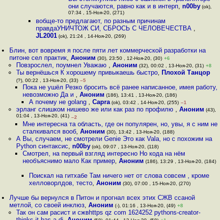
они случаются, равно как и в интерп
,
n00by
(ok),
07:34 , 15-Ноя-20, (271)
вобще-то предлагают, по разным причинам
правдаУНИЧТОЖ СИ, СБРОСЬ С ЧЕЛОВЕЧЕСТВА
,
JL2001
(ok), 21:24 , 14-Ноя-20, (269)
Блин, вот вовремя я после пяти лет коммерческой разработки на
питоне сел практик
,
Аноним
(30), 23:50 , 12-Ноя-20, (30)
+6
Повзрослел, поумнел Уважаю
,
Аноним
(32), 00:02 , 13-Ноя-20, (31)
+8
Ты вернёшься К хорошему привыкаешь быстро
,
Плохой Танцор
(?), 00:22 , 13-Ноя-20, (33)
–5
Пока не ушёл Резко бросить всё ранее написанное, имея работу,
невозможно Да и
,
Аноним
(186), 13:41 , 13-Ноя-20, (186)
А почему не golang
,
Capra
(ok), 03:42 , 14-Ноя-20, (255)
–1
эрланг слишком нишево же или как раз по профилю
,
Аноним
(43),
01:04 , 13-Ноя-20, (41)
–2
Мне интересна та область, где он популярен, но, увы, я с ним не
сталкивался вооб
,
Аноним
(30), 13:42 , 13-Ноя-20, (188)
А Вы, случаем, не смотрели Genie Это как Vala, но с похожим на
Python синтаксис
,
n00by
(ok), 09:07 , 13-Ноя-20, (118)
Смотрел, на первый взгляд интересно Но кода на нём
необъяснимо мало Как пример
,
Аноним
(186), 13:29 , 13-Ноя-20, (184)
Поискал на гитхабе Там ничего нет от слова совсем , кроме
хелловорлдов, тесто
,
Аноним
(30), 07:00 , 15-Ноя-20, (270)
Лучше бы вернулся в Питон и прогнал всех этих СЖВ ссаной
метлой, со своей инклюз
,
Аноним
(-), 01:16 , 13-Ноя-20, (49)
+8
Так он сам расист и сжвhttps qz com 1624252 pythons-creator-
thinks-it-has-a-di
,
Аноним