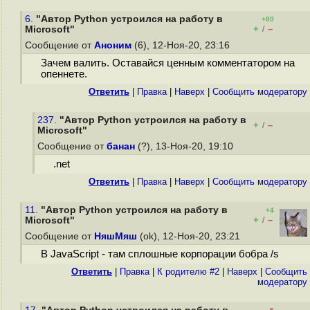
6.
"Автор Python устроился на работу в
+80
+
–
Microsoft"
/
Сообщение от
Аноним
(6), 12-Ноя-20, 23:16
Зачем валить. Оставайся ценным комментатором на
опеннете.
Ответить
|
Правка
|
Наверх
|
Cообщить модератору
237.
"Автор Python устроился на работу в
+
–
/
Microsoft"
Сообщение от
банан
(?), 13-Ноя-20, 19:10
.net
Ответить
|
Правка
|
Наверх
|
Cообщить модератору
11.
"Автор Python устроился на работу в
+4
+
–
Microsoft"
/
Сообщение от
НяшМяш
(ok), 12-Ноя-20, 23:21
В JavaScript - там сплошные корпорации бобра /s
Ответить
|
Правка
|
К родителю #2
|
Наверх
|
Cообщить
модератору