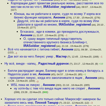
Корпорации дают проектам реальную жизнь, расставляя все по
местам если во что-т
,
IRASoldier_registered
(ok), 09:07 , 13-Ноя-20,
(117)
Юноша, вы не работали в корпе, судя по всему У корпа все
бизнес-функции направле
,
Аноним
(276), 17:30 , 15-Ноя-20, (276)
Дедуля, это вы не работали в корпе, судя по всему Или
работали в одной из множе
,
IRASoldier_registered
(ok), 20:10 ,
15-Ноя-20, (277)
Бгхахаха , иди в комики, до президента дослужишься
,
Аноним
(-), 21:07 , 15-Ноя-20, (278)
–1
О, сразу виден типичный представитель
отечественного крупного бизнеса Блейзер-т
,
IRASoldier_registered
(ok), 21:16 , 15-Ноя-20, (279)
Всё что начинается с питона гибнет
,
Аноним
(121), 09:38 , 13-Ноя-20,
(122)
–1
Дак вот из-за чего Линукс умер
,
Мастер
(?), 12:45 , 13-Ноя-20, (168)
–1
Ну всё, винде - капец
,
Радостный дурачок
(?), 23:17 , 12-Ноя-20, (9)
+10
Билли распродает акции, Балмер едет в олин конец в беларусь а
Наделла ушел в ме
,
Аноним
(45), 04:57 , 13-Ноя-20, (95)
+1
- прохрипел линукс, когда его заколачивали в ящик
,
Аноним
(181),
13:28 , 13-Ноя-20, (183)
–3
WSL пока не линукс
,
Аноним
(283), 21:10 , 16-Ноя-20, (285)
ну хотя-бы с тем что винда ящик никто не спорит
,
Аноним
(299), 23:28 , 22-Ноя-20, (
302
)
Хорошо что он сделал это только сейчас Макрософт наверное бы
захватило весь мир
,
Плохой Танцор
(?), 23:22 , 12-Ноя-20, (12)
–3