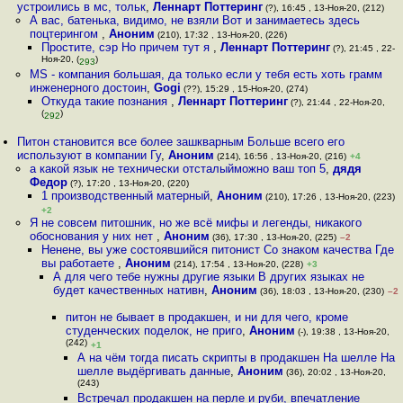
устроились в мс, тольк
,
Леннарт Поттеринг
(?), 16:45 , 13-Ноя-20, (212)
А вас, батенька, видимо, не взяли Вот и занимаетесь здесь
поцтерингом
,
Аноним
(210), 17:32 , 13-Ноя-20, (226)
Простите, сэр Но причем тут я
,
Леннарт Поттеринг
(?), 21:45 , 22-
Ноя-20, (
)
293
MS - компания большая, да только если у тебя есть хоть грамм
инженерного достоин
,
Gogi
(??), 15:29 , 15-Ноя-20, (274)
Откуда такие познания
,
Леннарт Поттеринг
(?), 21:44 , 22-Ноя-20,
(
)
292
Питон становится все более зашкварным Больше всего его
используют в компании Гу
,
Аноним
(214), 16:56 , 13-Ноя-20, (216)
+4
а какой язык не технически отсталыйможно ваш топ 5
,
дядя
Федор
(?), 17:20 , 13-Ноя-20, (220)
1 производственный матерный
,
Аноним
(210), 17:26 , 13-Ноя-20, (223)
+2
Я не совсем питошник, но же всё мифы и легенды, никакого
обоснования у них нет
,
Аноним
(36), 17:30 , 13-Ноя-20, (225)
–2
Ненене, вы уже состоявшийся питонист Со знаком качества Где
вы работаете
,
Аноним
(214), 17:54 , 13-Ноя-20, (228)
+3
А для чего тебе нужны другие языки В других языках не
будет качественных нативн
,
Аноним
(36), 18:03 , 13-Ноя-20, (230)
–2
питон не бывает в продакшен, и ни для чего, кроме
студенческих поделок, не приго
,
Аноним
(-), 19:38 , 13-Ноя-20,
(242)
+1
А на чём тогда писать скрипты в продакшен На шелле На
шелле выдёргивать данные
,
Аноним
(36), 20:02 , 13-Ноя-20,
(243)
Встречал продакшен на перле и руби, впечатление