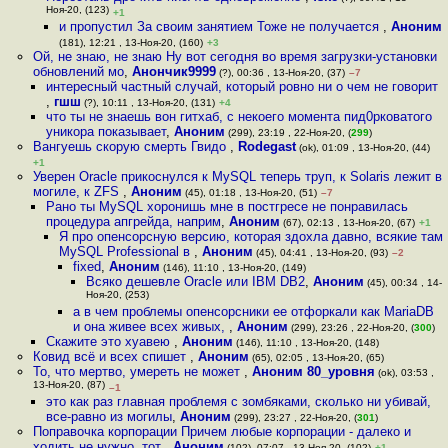
Ноя-20, (123)
+1
и пропустил За своим занятием Тоже не получается
,
Аноним
(181), 12:21 , 13-Ноя-20, (160)
+3
Ой, не знаю, не знаю Ну вот сегодня во время загрузки-установки
обновлений мо
,
Анончик9999
(?), 00:36 , 13-Ноя-20, (37)
–7
интересный частный случай, который ровно ни о чем не говорит
,
гшш
(?), 10:11 , 13-Ноя-20, (131)
+4
что ты не знаешь вон гитхаб, с некоего момента пид0рковатого
уникора показывает
,
Аноним
(299), 23:19 , 22-Ноя-20, (
299
)
Вангуешь скорую смерть Гвидо
,
Rodegast
(ok), 01:09 , 13-Ноя-20, (44)
+1
Уверен Oracle прикоснулся к MySQL теперь труп, к Solaris лежит в
могиле, к ZFS
,
Аноним
(45), 01:18 , 13-Ноя-20, (51)
–7
Рано ты MySQL хоронишь мне в постгресе не понравилась
процедура апгрейда, наприм
,
Аноним
(67), 02:13 , 13-Ноя-20, (67)
+1
Я про опенсорсную версию, которая здохла давно, всякие там
MySQL Professional в
,
Аноним
(45), 04:41 , 13-Ноя-20, (93)
–2
fixed
,
Аноним
(146), 11:10 , 13-Ноя-20, (149)
Всяко дешевле Oracle или IBM DB2
,
Аноним
(45), 00:34 , 14-
Ноя-20, (253)
а в чем проблемы опенсорсники ее отфоркали как MariaDB
и она живее всех живых,
,
Аноним
(299), 23:26 , 22-Ноя-20, (
300
)
Скажите это хуавею
,
Аноним
(146), 11:10 , 13-Ноя-20, (148)
Ковид всё и всех спишет
,
Аноним
(65), 02:05 , 13-Ноя-20, (65)
То, что мертво, умереть не может
,
Аноним 80_уровня
(ok), 03:53 ,
13-Ноя-20, (87)
–1
это как раз главная проблемя с зомбяками, сколько ни убивай,
все-равно из могилы
,
Аноним
(299), 23:27 , 22-Ноя-20, (
301
)
Поправочка корпорации Причем любые корпорации - далеко и
ходить не нужно, тот
,
Аноним
(102), 07:07 , 13-Ноя-20, (102)
+1