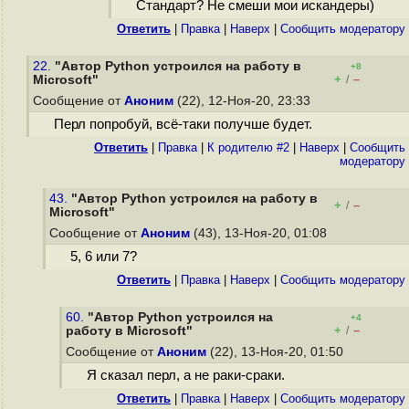
Стандарт? Не смеши мои искандеры)
Ответить
|
Правка
|
Наверх
|
Cообщить модератору
22.
"Автор Python устроился на работу в
+8
+
–
Microsoft"
/
Сообщение от
Аноним
(22), 12-Ноя-20, 23:33
Перл попробуй, всё-таки получше будет.
Ответить
|
Правка
|
К родителю #2
|
Наверх
|
Cообщить
модератору
43.
"Автор Python устроился на работу в
+
–
/
Microsoft"
Сообщение от
Аноним
(43), 13-Ноя-20, 01:08
5, 6 или 7?
Ответить
|
Правка
|
Наверх
|
Cообщить модератору
60.
"Автор Python устроился на
+4
+
–
работу в Microsoft"
/
Сообщение от
Аноним
(22), 13-Ноя-20, 01:50
Я сказал перл, а не раки-сраки.
Ответить
|
Правка
|
Наверх
|
Cообщить модератору