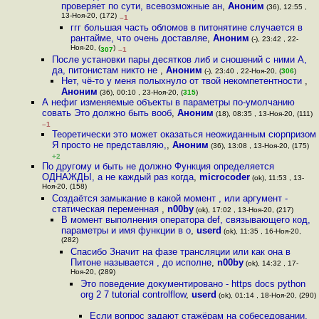
проверяет по сути, всевозможные ан
,
Аноним
(36), 12:55 ,
13-Ноя-20, (172)
–1
ггг большая часть обломов в питонятине случается в
рантайме, что очень доставляе
,
Аноним
(-), 23:42 , 22-
Ноя-20, (
)
307
–1
После установки пары десятков либ и сношений с ними А,
да, питонистам никто не
,
Аноним
(-), 23:40 , 22-Ноя-20, (
306
)
Нет, чё-то у меня полыхнуло от твой некомпетентности
,
Аноним
(36), 00:10 , 23-Ноя-20, (
315
)
А нефиг изменяемые объекты в параметры по-умолчанию
совать Это должно быть вооб
,
Аноним
(18), 08:35 , 13-Ноя-20, (111)
–1
Теоретически это может оказаться неожиданным сюрпризом
Я просто не представляю,
,
Аноним
(36), 13:08 , 13-Ноя-20, (175)
+2
По другому и быть не должно Функция определяется
ОДНАЖДЫ, а не каждый раз когда
,
microcoder
(ok), 11:53 , 13-
Ноя-20, (158)
Создаётся замыкание в какой момент , или аргумент -
статическая переменная
,
n00by
(ok), 17:02 , 13-Ноя-20, (217)
В момент выполнения оператора def, связывающего код,
параметры и имя функции в о
,
userd
(ok), 11:35 , 16-Ноя-20,
(282)
Спасибо Значит на фазе трансляции или как она в
Питоне называется , до исполне
,
n00by
(ok), 14:32 , 17-
Ноя-20, (289)
Это поведение документировано - https docs python
org 2 7 tutorial controlflow
,
userd
(ok), 01:14 , 18-Ноя-20, (290)
Если вопрос задают стажёрам на собеседовании,