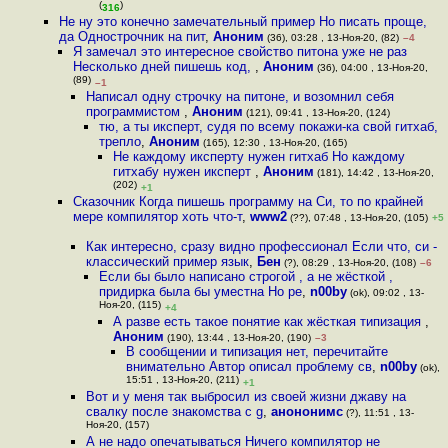
(
)
316
Не ну это конечно замечательный пример Но писать проще,
да Однострочник на пит
,
Аноним
(36), 03:28 , 13-Ноя-20, (82)
–4
Я замечал это интересное свойство питона уже не раз
Несколько дней пишешь код,
,
Аноним
(36), 04:00 , 13-Ноя-20,
(89)
–1
Написал одну строчку на питоне, и возомнил себя
программистом
,
Аноним
(121), 09:41 , 13-Ноя-20, (124)
тю, а ты иксперт, судя по всему покажи-ка свой гитхаб,
трепло
,
Аноним
(165), 12:30 , 13-Ноя-20, (165)
Не каждому иксперту нужен гитхаб Но каждому
гитхабу нужен иксперт
,
Аноним
(181), 14:42 , 13-Ноя-20,
(202)
+1
Сказочник Когда пишешь программу на Си, то по крайней
мере компилятор хоть что-т
,
www2
(??), 07:48 , 13-Ноя-20, (105)
+5
Как интересно, сразу видно профессионал Если что, си -
классический пример язык
,
Бен
(?), 08:29 , 13-Ноя-20, (108)
–6
Если бы было написано строгой , а не жёсткой ,
придирка была бы уместна Но ре
,
n00by
(ok), 09:02 , 13-
Ноя-20, (115)
+4
А разве есть такое понятие как жёсткая типизация
,
Аноним
(190), 13:44 , 13-Ноя-20, (190)
–3
В сообщении и типизация нет, перечитайте
внимательно Автор описал проблему св
,
n00by
(ok),
15:51 , 13-Ноя-20, (211)
+1
Вот и у меня так выбросил из своей жизни джаву на
свалку после знакомства с g
,
анононимс
(?), 11:51 , 13-
Ноя-20, (157)
А не надо опечатываться Ничего компилятор не