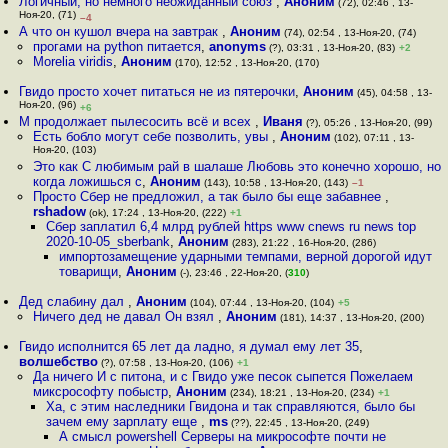
Логичный, но немного неожиданный союз
,
Аноним
(72), 02:46 , 13-
Ноя-20, (71)
–4
А что он кушол вчера на завтрак
,
Аноним
(74), 02:54 , 13-Ноя-20, (74)
прогами на python питается
,
anonyms
(?), 03:31 , 13-Ноя-20, (83)
+2
Morelia viridis
,
Аноним
(170), 12:52 , 13-Ноя-20, (170)
Гвидо просто хочет питаться не из пятерочки
,
Аноним
(45), 04:58 , 13-
Ноя-20, (96)
+6
M продолжает пылесосить всё и всех
,
Иваня
(?), 05:26 , 13-Ноя-20, (99)
Есть бобло могут себе позволить, увы
,
Аноним
(102), 07:11 , 13-
Ноя-20, (103)
Это как С любимым рай в шалаше Любовь это конечно хорошо, но
когда ложишься с
,
Аноним
(143), 10:58 , 13-Ноя-20, (143)
–1
Просто Сбер не предложил, а так было бы еще забавнее
,
rshadow
(ok), 17:24 , 13-Ноя-20, (222)
+1
Сбер заплатил 6,4 млрд рублей https www cnews ru news top
2020-10-05_sberbank
,
Аноним
(283), 21:22 , 16-Ноя-20, (286)
импортозамещение ударными темпами, верной дорогой идут
товарищи
,
Аноним
(-), 23:46 , 22-Ноя-20, (
310
)
Дед слабину дал
,
Аноним
(104), 07:44 , 13-Ноя-20, (104)
+5
Ничего дед не давал Он взял
,
Аноним
(181), 14:37 , 13-Ноя-20, (200)
Гвидо исполнится 65 лет да ладно, я думал ему лет 35
,
волшебство
(?), 07:58 , 13-Ноя-20, (106)
+1
Да ничего И с питона, и с Гвидо уже песок сыпется Пожелаем
миксрософту побыстр
,
Аноним
(234), 18:21 , 13-Ноя-20, (234)
+1
Ха, с этим наследники Гвидона и так справляются, было бы
зачем ему зарплату еще
,
ms
(??), 22:45 , 13-Ноя-20, (249)
А смысл powershell Серверы на микрософте почти не