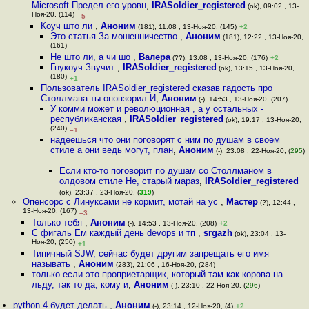
Microsoft Предел его уровн
,
IRASoldier_registered
(ok), 09:02 , 13-
Ноя-20, (114)
–5
Коуч што ли
,
Аноним
(181), 11:08 , 13-Ноя-20, (145)
+2
Это статья За мошенничество
,
Аноним
(181), 12:22 , 13-Ноя-20,
(161)
Не што ли, а чи шо
,
Валера
(??), 13:08 , 13-Ноя-20, (176)
+2
Гнукоуч Звучит
,
IRASoldier_registered
(ok), 13:15 , 13-Ноя-20,
(180)
+1
Пользователь IRASoldier_registered сказав гадость про
Столлмана ты опопзорил И
,
Аноним
(-), 14:53 , 13-Ноя-20, (207)
У комми может и революционная , а у остальных -
республиканская
,
IRASoldier_registered
(ok), 19:17 , 13-Ноя-20,
(240)
–1
надеешься что они поговорят с ним по душам в своем
стиле а они ведь могут, план
,
Аноним
(-), 23:08 , 22-Ноя-20, (
295
)
Если кто-то поговорит по душам со Столлманом в
олдовом стиле Не, старый мараз
,
IRASoldier_registered
(ok), 23:37 , 23-Ноя-20, (
319
)
Опенсорс с Линуксами не кормит, мотай на ус
,
Мастер
(?), 12:44 ,
13-Ноя-20, (167)
–3
Только тебя
,
Аноним
(-), 14:53 , 13-Ноя-20, (208)
+2
С фигаль Ем каждый день devops и тп
,
srgazh
(ok), 23:04 , 13-
Ноя-20, (250)
+1
Типичный SJW, сейчас будет другим запрещать его имя
называть
,
Аноним
(283), 21:06 , 16-Ноя-20, (284)
только если это проприетарщик, который там как корова на
льду, так то да, кому и
,
Аноним
(-), 23:10 , 22-Ноя-20, (
296
)
python 4 будет делать
,
Аноним
(-), 23:14 , 12-Ноя-20, (4)
+2