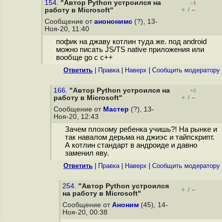
154.
"Автор Python устроился на
–1
+
–
работу в Microsoft"
/
Сообщение от
анононимс
(?), 13-
Ноя-20, 11:40
пофик на джаву котлин туда же. под android
можно писать JS/TS native приложения или
вообще go с c++
Ответить
|
Правка
|
Наверх
|
Cообщить модератору
166.
"Автор Python устроился на
+2
+
–
работу в Microsoft"
/
Сообщение от
Мастер
(?), 13-
Ноя-20, 12:43
Зачем плохому ребенка учишь?! На рынке и
так навалом дерьма на джиэс и тайпскрипт.
А котлин стандарт в андроиде и давно
заменил яву.
Ответить
|
Правка
|
Наверх
|
Cообщить модератору
254.
"Автор Python устроился
+
–
/
на работу в Microsoft"
Сообщение от
Аноним
(45), 14-
Ноя-20, 00:38