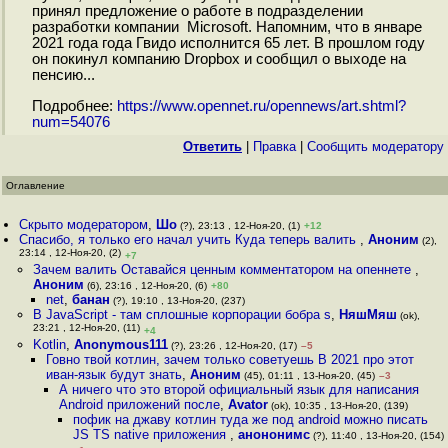
принял предложение о работе в подразделении
разработки компании Microsoft. Напомним, что в январе
2021 года года Гвидо исполнится 65 лет. В прошлом году
он покинул компанию Dropbox и сообщил о выходе на
пенсию...
Подробнее:
https://www.opennet.ru/opennews/art.shtml?
num=54076
Ответить
|
Правка
|
Cообщить модератору
Оглавление
Скрыто модератором
,
Шо
(?), 23:13 , 12-Ноя-20, (1)
+12
Спасибо, я только его начал учить Куда теперь валить
,
Аноним
(2),
23:14 , 12-Ноя-20, (2)
+7
Зачем валить Оставайся ценным комментатором на опеннете
,
Аноним
(6), 23:16 , 12-Ноя-20, (6)
+80
net
,
банан
(?), 19:10 , 13-Ноя-20, (237)
В JavaScript - там сплошные корпорации бобра s
,
НяшМяш
(ok),
23:21 , 12-Ноя-20, (11)
+4
Kotlin
,
Anonymous111
(?), 23:26 , 12-Ноя-20, (17)
–5
Говно твой котлин, зачем только советуешь В 2021 про этот
иван-язык будут знать
,
Аноним
(45), 01:11 , 13-Ноя-20, (45)
–3
А ничего что это второй официальный язык для написания
Android приложений после
,
Avator
(ok), 10:35 , 13-Ноя-20, (139)
пофик на джаву котлин туда же под android можно писать
JS TS native приложения
,
анононимс
(?), 11:40 , 13-Ноя-20, (154)