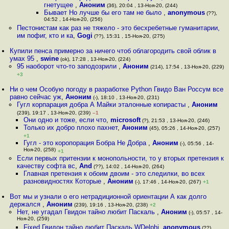
гнетущее
,
Аноним
(36), 20:04 , 13-Ноя-20, (244)
Бывает Но лучше бы его там не было
,
anonymous
(??),
04:52 , 14-Ноя-20, (256)
Пестонистам как раз не тяжело - это бесхребетные гуманитарии,
им пофиг, кто и ка
,
Gogi
(??), 15:31 , 15-Ноя-20, (275)
Купили пенса примерно за ничего чтоб облагородить свой облик в
умах 95
,
swine
(ok), 17:28 , 13-Ноя-20, (224)
95 наоборот что-то заподозрили
,
Аноним
(214), 17:54 , 13-Ноя-20, (229)
+3
Ни о чем Особую погоду в разработке Python Гвидо Ван Россум все
равно сейчас уж
,
Аноним
(-), 18:10 , 13-Ноя-20, (231)
Гугл корпарация добра А Майки эталонные копирасты
,
Аноним
(239), 19:17 , 13-Ноя-20, (239)
–1
Они одно и тоже, если что
,
microsoft
(?), 21:53 , 13-Ноя-20, (246)
Только их добро плохо пахнет
,
Аноним
(45), 05:26 , 14-Ноя-20, (257)
+1
Гугл - это коропорация Бобра Не Добра
,
Аноним
(-), 05:56 , 14-
Ноя-20, (258)
+1
Если первых притензии к монопольности, то у вторых претензия к
качеству софта вс
,
And
(??), 14:02 , 14-Ноя-20, (264)
Главная претензия к обоим двоим - это следилки, во всех
разновидностях Которые
,
Аноним
(-), 17:46 , 14-Ноя-20, (267)
+1
Вот мы и узнали о его нетрадиционной ориентации А как долго
держался
,
Аноним
(239), 19:16 , 13-Ноя-20, (238)
+2
Нет, не угадал Гвидон тайно любит Паскаль
,
Аноним
(-), 05:57 , 14-
Ноя-20, (259)
Fixed Гвидон тайно любит Паскаль WDelphi
,
anonymous
(??),