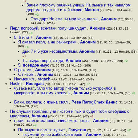
–1
Зачем плохому ребенка учишь На рынке и так навалом
дерьма на джиэс и тайпскрип
,
Мастер
(?), 12:43 , 13-Ноя-20,
(166)
+2
Стандарт Не смеши мои искандеры
,
Аноним
(45), 00:38 ,
14-Ноя-20, (254)
Перл попробуй, всё-таки получше будет
,
Аноним
(22), 23:33 , 12-
Ноя-20, (22)
+8
5, 6 или 7
,
Аноним
(43), 01:08 , 13-Ноя-20, (43)
Я сказал перл, а не раки-сраки
,
Аноним
(22), 01:50 , 13-Ноя-20,
(60)
+4
дык 7 и 5 уже несовместимы
,
Аноним
(43), 01:51 , 13-Ноя-20, (63)
–1
Ты выдал перл, эт да
,
Аноним
(45), 05:06 , 13-Ноя-20, (98)
+2
5
,
псевдонимус
(?), 05:45 , 13-Ноя-20, (100)
С раками
,
Аноним
(133), 10:16 , 13-Ноя-20, (133)
С пивом
,
Аноним
(181), 13:25 , 13-Ноя-20, (181)
Насмешил
,
srgazh
(ok), 22:42 , 13-Ноя-20, (248)
Haskell
,
Rodegast
(ok), 01:06 , 13-Ноя-20, (42)
+7
чувака напугало что автор питона только устроился в
микрософт, а ты ему хаскель
,
Аноним
(43), 01:11 , 13-Ноя-20, (46)
+8
Блин, коллега, с языка снял
,
Рева RarogCmex Денис
(?), 14:08 ,
13-Ноя-20, (196)
Не слушай троллей, учи пистон и пых и будет тоби хлебушек с
маслецем
,
Аноним
(45), 01:12 , 13-Ноя-20, (47)
–1
пыхи - самые малооплачиваемые негры
,
Аноним
(22), 01:51 , 13-
Ноя-20, (61)
+4
Патамушта самые тупые
,
Галустян
(?), 03:32 , 13-Ноя-20, (84)
+2
Неужели тупее жабоскриптеров
,
Аноним
(133), 10:17 , 13-