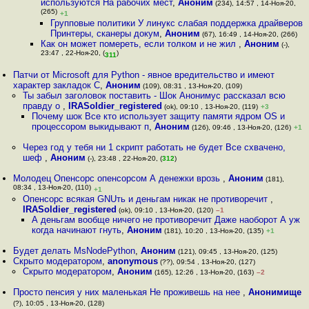
используются На рабочих мест
,
Аноним
(234), 14:57 , 14-Ноя-20,
(265)
+1
Групповые политики У линукс слабая поддержка драйверов
Принтеры, сканеры докум
,
Аноним
(67), 16:49 , 14-Ноя-20, (266)
Как он может помереть, если толком и не жил
,
Аноним
(-),
23:47 , 22-Ноя-20, (
)
311
Патчи от Microsoft для Python - явное вредительство и имеют
характер закладок С
,
Аноним
(109), 08:31 , 13-Ноя-20, (109)
Ты забыл заголовок поставить - Шок Анонимус рассказал всю
правду о
,
IRASoldier_registered
(ok), 09:10 , 13-Ноя-20, (119)
+3
Почему шок Все кто использует защиту памяти ядром OS и
процессором выкидывают п
,
Аноним
(126), 09:46 , 13-Ноя-20, (126)
+1
Через год у тебя ни 1 скрипт работать не будет Все схвачено,
шеф
,
Аноним
(-), 23:48 , 22-Ноя-20, (
312
)
Молодец Опенсорс опенсорсом А денежки врозь
,
Аноним
(181),
08:34 , 13-Ноя-20, (110)
+1
Опенсорс всякая GNUть и деньгам никак не противоречит
,
IRASoldier_registered
(ok), 09:10 , 13-Ноя-20, (120)
–1
А деньгам вообще ничего не противоречит Даже наоборот А уж
когда начинают гнуть
,
Аноним
(181), 10:20 , 13-Ноя-20, (135)
+1
Будeт делать MsNodePython
,
Аноним
(121), 09:45 , 13-Ноя-20, (125)
Скрыто модератором
,
anonymous
(??), 09:54 , 13-Ноя-20, (127)
Скрыто модератором
,
Аноним
(165), 12:26 , 13-Ноя-20, (163)
–2
Просто пенсия у них маленькая Не проживешь на нее
,
Анонимище
(?), 10:05 , 13-Ноя-20, (128)