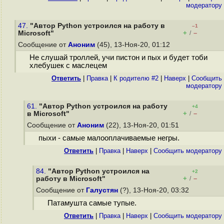
модератору
47.
"Автор Python устроился на работу в
–1
+
–
Microsoft"
/
Сообщение от
Аноним
(45), 13-Ноя-20, 01:12
Не слушай троллей, учи пистон и пых и будет тоби
хлебушек с маслецем
Ответить
|
Правка
|
К родителю #2
|
Наверх
|
Cообщить
модератору
61.
"Автор Python устроился на работу
+4
+
–
в Microsoft"
/
Сообщение от
Аноним
(22), 13-Ноя-20, 01:51
пыхи - самые малооплачиваемые негры.
Ответить
|
Правка
|
Наверх
|
Cообщить модератору
84.
"Автор Python устроился на
+2
+
–
работу в Microsoft"
/
Сообщение от
Галустян
(?), 13-Ноя-20, 03:32
Патамушта самые тупые.
Ответить
|
Правка
|
Наверх
|
Cообщить модератору