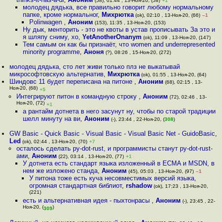
(58), 01:44 , 13-Ноя-20, (58)
+1
молодец дядька, все правильно говорит любому нормальному
папке, кроме нормальног
,
Михрютка
(ok), 02:10 , 13-Ноя-20, (66)
–1
Polinwagen
,
Аноним
(153), 11:35 , 13-Ноя-20, (153)
Ну дык, менторить - это не квоты в устав прописывать За это и
я шляпу сниму, хо
,
YetAnotherOnanym
(ok), 11:09 , 13-Ноя-20, (147)
Тем самым он как бы признаёт, что women and underrepresented
minority programme
,
Аноня
(?), 08:26 , 15-Ноя-20, (272)
молодец дядька, сто лет живи только плз не выкатывай
микрософтовскую альтернатив
,
Михрютка
(ok), 01:55 , 13-Ноя-20, (64)
Шиндовс 11 будет переписана на питоне
,
Аноним
(68), 02:15 , 13-
Ноя-20, (68)
+5
Интегрируют питон в командную строку
,
Аноним
(72), 02:46 , 13-
Ноя-20, (72)
+1
а рантайм дотнета в него засунут ну, чтобы по старой традиции
шелл минуту на ви
,
Аноним
(-), 23:44 , 22-Ноя-20, (
308
)
GW Basic - Quick Basic - Visual Basic - Visual Basic Net - GuidoBasic
,
Led
(ok), 02:44 , 13-Ноя-20, (70)
+7
осталось сделать py-dot-rust, и программисты станут py-dot-rust-
ами
,
Аноним
(22), 03:14 , 13-Ноя-20, (77)
+1
У дотнета есть стандарт языка изложенный в ECMA и MSDN, в
нем же изложено станда
,
Аноним
(45), 05:03 , 13-Ноя-20, (97)
–1
У питона тоже есть куча несовместимых версий языка,
огромная стандартная библиот
,
rshadow
(ok), 17:23 , 13-Ноя-20,
(221)
есть и альтернативная идея - пыхтонрасы
,
Аноним
(-), 23:45 , 22-
Ноя-20, (
)
309