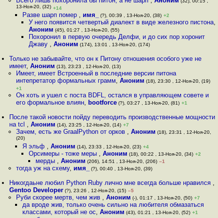
Всего лишь похоронила бы питон, а не шарп
,
Аноним
(32), 00:15 ,
13-Ноя-20, (32)
+14
Разве шарп помер
,
имя_
(?), 00:39 , 13-Ноя-20, (38)
+2
У него появится четвертый диалект в виде железного пистона
,
Аноним
(45), 01:27 , 13-Ноя-20, (55)
Похоронил в первую очередь Делфи, и до сих пор хоронит
Джаву
,
Аноним
(174), 13:01 , 13-Ноя-20, (174)
Только не забывайте, что он к Питону отношения особого уже не
имеет
,
Аноним
(13), 23:23 , 12-Ноя-20, (13)
Имеет, имеет Встроенный в последние версии питона
интепретатор формальных грамм
,
Аноним
(18), 23:30 , 12-Ноя-20, (19)
+1
Он хоть и ушел с поста BDFL, остался в управляющем совете и
его формальное влиян
,
bootforce
(?), 03:27 , 13-Ноя-20, (81)
+1
После такой новости пойду переводить производственные мощности
на tcl
,
Аноним
(14), 23:25 , 12-Ноя-20, (14)
+7
Зачем, есть же GraalPython от орков
,
Аноним
(18), 23:31 , 12-Ноя-20,
(20)
Я эльф
,
Аноним
(14), 23:33 , 12-Ноя-20, (23)
+4
Орсимеры - тоже меры
,
Аноним
(18), 00:22 , 13-Ноя-20, (34)
+2
мерды
,
Аноним
(206), 14:51 , 13-Ноя-20, (206)
–1
тогда уж на схему
,
имя_
(?), 00:40 , 13-Ноя-20, (39)
Никогдаьне любил Python Ruby лично мне всегда больше нравился
,
Gentoo Developer
(?), 23:26 , 12-Ноя-20, (15)
–5
Руби скорее мертв, чем жив
,
Аноним
(-), 01:17 , 13-Ноя-20, (50)
+7
да вроде жив, только очень сильно на любителя обмазаться
классами, который не ос
,
Аноним
(43), 01:21 , 13-Ноя-20, (52)
+1