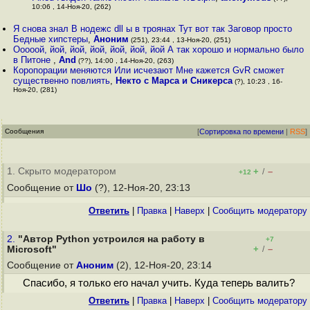
10:06 , 14-Ноя-20, (262)
Я снова знал В нодежс dll ы в троянах Тут вот так Заговор просто
Бедные хипстеры
,
Аноним
(251), 23:44 , 13-Ноя-20, (251)
Ооооой, йой, йой, йой, йой, йой, йой А так хорошо и нормально было
в Питоне
,
And
(??), 14:00 , 14-Ноя-20, (263)
Коропорации меняются Или исчезают Мне кажется GvR сможет
существенно повлиять
,
Некто с Марса и Сникерса
(?), 10:23 , 16-
Ноя-20, (281)
Сообщения
[
Сортировка по времени
|
RSS
]
1. Скрыто модератором
+
–
/
+12
Сообщение от
Шо
(?), 12-Ноя-20, 23:13
Ответить
|
Правка
|
Наверх
|
Cообщить модератору
2.
"Автор Python устроился на работу в
+7
+
–
Microsoft"
/
Сообщение от
Аноним
(2), 12-Ноя-20, 23:14
Спасибо, я только его начал учить. Куда теперь валить?
Ответить
|
Правка
|
Наверх
|
Cообщить модератору