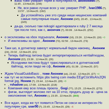
жаба тоже умирает теряя в популярности
,
анононимс
(?),
11:45 , 13-Ноя-20, (156)
Не, все равно лучше всех у нас умирает PHP
,
Ivan1986
(?),
13:57 , 13-Ноя-20, (192)
Да успокойтесь уже это среди ниши нищенских компаний
самые популярные языки
,
Аноним
(245), 20:45 , 13-Ноя-20,
(245)
да-да, сколько там nokogiri адаптировали к ruby 2 7 месяца
три после того, как с
,
анончик
(?), 00:09 , 14-Ноя-20, (252)
о эксклюзивы на xbox подъехали
,
Аноним
(16), 23:26 , 12-Ноя-20, (16)
+3
И инклюзивы за одно
,
Аноним
(73), 02:50 , 13-Ноя-20, (73)
Таки шо, в дотнеткор завезут нормальный бидон наконец
,
Аноним
(24), 23:32 , 12-Ноя-20, (21)
Теперь байткод питона будет интерпретироваться нетбайткодом
,
Аноним
(22), 23:36 , 12-Ноя-20, (26)
Исходники пистона будут транслироваться в дотнетоаский
байткод, если гвидо не сф
,
Аноним
(45), 01:39 , 13-Ноя-20, (57)
Ждем VisualGuidoBasic
,
тоже Аноним
(ok), 23:42 , 12-Ноя-20, (27)
+4
как тут не вспомнить https pbs twimg com media EEgrCUcWsAIs2QN
format jpg
,
Ноним
(?), 23:44 , 12-Ноя-20, (28)
+9
,
rshadow
(ok), 17:09 , 13-Ноя-20, (218)
Компания ему всю плешь проела
,
Gogi
(??), 15:25 , 15-Ноя-20, (273)
фигак, выглядит моложе лет на 10 этчо, продать душу ai - цена за
омоложение тел
,
Аноним
(-), 23:35 , 22-Ноя-20, (
303
)
Все ждал, когда же тут появится Петон не секси не интересен Но
популярен сре
,
user90
(?), 23:45 , 12-Ноя-20, (29)
–6