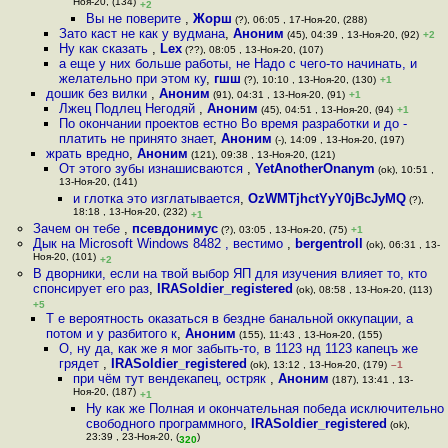
Ноя-20, (134)
+2
Вы не поверите
,
Жорш
(?), 06:05 , 17-Ноя-20, (288)
Зато каст не как у вудмана
,
Аноним
(45), 04:39 , 13-Ноя-20, (92)
+2
Ну как сказать
,
Lex
(??), 08:05 , 13-Ноя-20, (107)
а еще у них больше работы, не Надо с чего-то начинать, и
желательно при этом ку
,
гшш
(?), 10:10 , 13-Ноя-20, (130)
+1
дошик без вилки
,
Аноним
(91), 04:31 , 13-Ноя-20, (91)
+1
Лжец Подлец Негодяй
,
Аноним
(45), 04:51 , 13-Ноя-20, (94)
+1
По окончании проектов естно Во время разработки и до -
платить не принято знает
,
Аноним
(-), 14:09 , 13-Ноя-20, (197)
жрать вредно
,
Аноним
(121), 09:38 , 13-Ноя-20, (121)
От этого зубы изнашисваются
,
YetAnotherOnanym
(ok), 10:51 ,
13-Ноя-20, (141)
и глотка это изглатывается
,
OzWMTjhctYyY0jBcJyMQ
(?),
18:18 , 13-Ноя-20, (232)
+1
Зачем он тебе
,
псевдонимус
(?), 03:05 , 13-Ноя-20, (75)
+1
Дык на Microsoft Windows 8482 , вестимо
,
bergentroll
(ok), 06:31 , 13-
Ноя-20, (101)
+2
В дворники, если на твой выбор ЯП для изучения влияет то, кто
спонсирует его раз
,
IRASoldier_registered
(ok), 08:58 , 13-Ноя-20, (113)
+5
Т е вероятность оказаться в бездне банальной оккупации, а
потом и у разбитого к
,
Аноним
(155), 11:43 , 13-Ноя-20, (155)
О, ну да, как же я мог забыть-то, в 1123 нд 1123 кaпецъ же
грядет
,
IRASoldier_registered
(ok), 13:12 , 13-Ноя-20, (179)
–1
при чём тут вeндекапец, остряк
,
Аноним
(187), 13:41 , 13-
Ноя-20, (187)
+1
Ну как же Полная и окончательная победа исключительно
свободного программного
,
IRASoldier_registered
(ok),
23:39 , 23-Ноя-20, (
)
320