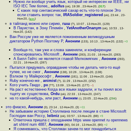
Нужно ли вообще учить язык, который не интересен ни IEEE, ни
ISO IEС Тем более,
,
adolfus
(ok), 19:38 , 23-Ноя-20, (
317
)
С каких пор синтаксический сахар есть что-то плохое Это
если ставить вопрос так
,
IRASoldier_registered
(ok), 23:44 , 23-
Ноя-20, (
)
321
в тайланд можно или сирию
,
гшш
(?), 10:07 , 13-Ноя-20, (129)
В Пауистан, в Зону Племён
,
YetAnotherOnanym
(ok), 10:53 , 13-
Ноя-20, (142)
Ван Россум уже не является пожизненным великодушным
диктатором Python Поэтому P
,
Аноним
(133), 10:13 , 13-Ноя-20, (132)
+3
Вообще-то, там уже и слова заменяли, и конференции
спонсировались Microsoft
,
Аноним
(283), 21:03 , 16-Ноя-20, (283)
А Билл Гейтс не является главой Мелкомягких
,
Аноним
(283),
22:21 , 16-Ноя-20, (287)
Пытался придумать оправдание чтобы не делать чего-то ещё
тyпeе, но не смог
,
Аноним
(138), 10:26 , 13-Ноя-20, (138)
Вэлком ту Майкрософт
,
Аноним
(181), 11:06 , 13-Ноя-20, (144)
Ruby конечно-же
,
animist
(?), 11:29 , 13-Ноя-20, (152)
Кого учить Гвидо
,
px
(??), 13:09 , 13-Ноя-20, (177)
–1
На раст естественно Когда все языки задрали, и ты понял всю
тщету их существова
,
Ordu
(ok), 22:33 , 13-Ноя-20, (247)
на го какой-нибудь, или раст
,
Аноним
(-), 23:05 , 22-Ноя-20, (
294
)
это фиаско
,
Аноним
(3), 23:14 , 12-Ноя-20, (3)
+11
Не забываем историю Столлмана после лекции в стане Microsoft
Господин ван Россу
,
leibniz
(ok), 03:57 , 13-Ноя-20, (88)
+5
Ответочка пришла с опозданием https www opennet ru opennews
art shtml num 4887
,
Аноним
(90), 04:16 , 13-Ноя-20, (90)
+2
Я сомневаюсь, что Столлман зачем-то мог понадобиться