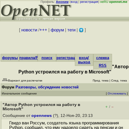
Профиль:
Аноним
(
вход
|
регистрация
)
неRU
opennet.me
[
новости
/
+++
|
форум
|
теги
|
]
форумы
правила/FAQ
поиск
регистрация
вход/
слежка
выход
RSS
"Автор
Python устроился на работу в Microsoft"
Вариант для распечатки
Пред. тема
|
След. тема
Форум
Разговоры, обсуждение новостей
Изначальное сообщение
[
Отслеживать
]
"Автор Python устроился на работу в
+
–
/
Microsoft"
Сообщение от
opennews
(?), 12-Ноя-20, 23:13
Гвидо ван Россум, создатель языка программирования
Python, сообщил, что ему надоело сидеть на пенсии и он