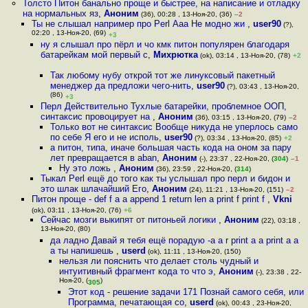
Толсто Питон банально проще и быстрее, на написание и отладку
на нормальных яз
,
Аноним
(36), 00:28 , 13-Ноя-20, (36)
–2
Ты не слышал например про Perl Ааа Не модно жи
,
user90
(?),
02:20 , 13-Ноя-20, (69)
+3
ну я слышал про пёрл и чо кмк питон популярен благодаря
батарейкам мой первый с
,
Михрютка
(ok), 03:14 , 13-Ноя-20, (78)
+2
Так любому нубу открой тот же линуксовый пакетный
менеджер да предложи чего-нить
,
user90
(?), 03:43 , 13-Ноя-20,
(86)
+3
Перл Действительно Тухлые батарейки, проблемное ООП,
синтаксис провоцирует на
,
Аноним
(36), 03:15 , 13-Ноя-20, (79)
–2
Только вот не синтаксис Вообще никуда не уперлось само
по себе Я его и не исполь
,
user90
(?), 03:34 , 13-Ноя-20, (85)
+2
а питон, типа, иначе большая часть кода на оном за пару
лет превращается в aban
,
Аноним
(-), 23:37 , 22-Ноя-20, (
304
)
–1
Ну это ложь
,
Аноним
(36), 23:59 , 22-Ноя-20, (
314
)
Тыкал Perl ещё до того как ты услышал про перл и бидон и
это шлак шлачайший Его
,
Аноним
(24), 11:21 , 13-Ноя-20, (151)
–2
Питон проще - def f a a append 1 return len a print f print f
,
Vkni
(ok), 03:11 , 13-Ноя-20, (76)
+6
Сейчас мозги выкипят от питоньей логики
,
Аноним
(22), 03:18 ,
13-Ноя-20, (80)
да ладно Давай я тебя ещё порадую -a a r print a a print a a
а ты напишешь
,
userd
(ok), 11:11 , 13-Ноя-20, (150)
нельзя ли пояснить что делает столь чудный и
интуитивный фрагмент кода то что э
,
Аноним
(-), 23:38 , 22-
Ноя-20, (
)
305
Этот код - решение задачи 171 Познай самого себя, или
Программа, печатающая со
,
userd
(ok), 00:43 , 23-Ноя-20,