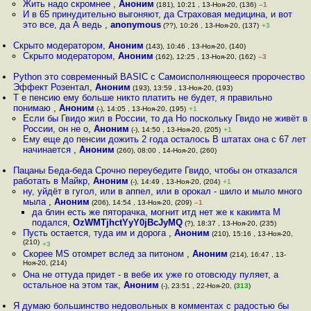
Жить надо скромнее
,
Аноним
(181), 10:21 , 13-Ноя-20, (136)
–1
И в 65 принудительно выгоняют, да Страховая медицина, и вот
это все, да А ведь
,
anonymous
(??), 10:26 , 13-Ноя-20, (137)
+3
Скрыто модератором
,
Аноним
(143), 10:46 , 13-Ноя-20, (140)
Скрыто модератором
,
Аноним
(162), 12:25 , 13-Ноя-20, (162)
–3
Python это современный BASIC с Самоисполняющееся пророчество
Эффект Розентал
,
Аноним
(193), 13:59 , 13-Ноя-20, (193)
Т е пенсию ему больше никто платить не будет, я правильно
понимаю
,
Аноним
(-), 14:05 , 13-Ноя-20, (195)
+1
Если бы Гвидо жил в России, то да Но поскольку Гвидо не живёт в
России, он не о
,
Аноним
(-), 14:50 , 13-Ноя-20, (205)
+1
Ему еще до пенсии дожить 2 года осталось В штатах она с 67 лет
начинается
,
Аноним
(260), 08:00 , 14-Ноя-20, (260)
Пацаны Беда-беда Срочно переубедите Гвидо, чтобы он отказался
работать в Майкр
,
Аноним
(-), 14:49 , 13-Ноя-20, (204)
+1
ну, уйдёт в гугол, или в аппел, или в орокал - шило и мыло много
мыла
,
Аноним
(206), 14:54 , 13-Ноя-20, (209)
–1
да блин есть же пяторачка, могнит итд нет же к какимта M
подался
,
OzWMTjhctYyY0jBcJyMQ
(?), 18:37 , 13-Ноя-20, (235)
Пусть остается, туда им и дорога
,
Аноним
(210), 15:16 , 13-Ноя-20,
(210)
+3
Скорее MS отомрет вслед за питоном
,
Аноним
(214), 16:47 , 13-
Ноя-20, (214)
Она не оттуда придет - в вебе их уже го отовсюду пуляет, а
остальное на этом так
,
Аноним
(-), 23:51 , 22-Ноя-20, (
313
)
Я думаю большинство недовольных в комментах с радостью бы