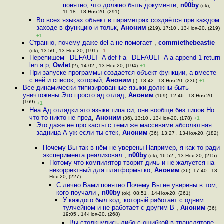
понятно, что должно быть документи
,
n00by
(ok),
11:18 , 18-Ноя-20, (291)
Во всех языках объект в параметрах создаётся при каждом
заходе в функцию и тольк
,
Аноним
(219), 17:10 , 13-Ноя-20, (219)
+1
Странно, почему даже del a не помогает
,
commiethebeastie
(ok), 13:50 , 13-Ноя-20, (191)
–1
Перепишем _DEFAULT_A def f a _DEFAULT_A a append 1 return
len a p
,
Owlet
(?), 14:02 , 13-Ноя-20, (194)
+1
При запуске программы создается объект функции, а вместе
с ней и список, который
,
Аноним
(-), 18:42 , 13-Ноя-20, (236)
+1
Все динамически типизированные языки должны быть
уничтожены Это просто ад отлад
,
Аноним
(169), 12:46 , 13-Ноя-20,
(169)
+1
Неа Ад отладки это языки типа си, они вообще без типов Но
что-то никто не пред
,
Аноним
(36), 13:10 , 13-Ноя-20, (178)
+1
Это даже не про касты с теми же массивами абсолютная
задница А уж если ты стек
,
Аноним
(36), 13:27 , 13-Ноя-20, (182)
Почему Вы так в нём не уверены Например, я как-то ради
эксперимента реализовал
,
n00by
(ok), 16:52 , 13-Ноя-20, (215)
Потому что компилятор творит дичь и не жалуется на
некорректный для платформы ко
,
Аноним
(36), 17:40 , 13-
Ноя-20, (227)
С лично Вами понятно Почему Вы не уверены в том,
кого поучали
,
n00by
(ok), 08:51 , 14-Ноя-20, (261)
У каждого был код, который работает с одним
тулчейном и не работает с другим В
,
Аноним
(36),
19:05 , 14-Ноя-20, (268)
Вы столкнулись либо с ошибкой в трансляторе