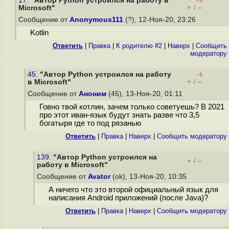
17.
"Автор Python устроился на работу в
–5
+
–
Microsoft"
/
Сообщение от
Anonymous111
(?), 12-Ноя-20, 23:26
Kotlin
Ответить
|
Правка
|
К родителю #2
|
Наверх
|
Cообщить
модератору
45.
"Автор Python устроился на работу
–3
+
–
в Microsoft"
/
Сообщение от
Аноним
(45), 13-Ноя-20, 01:11
Говно твой котлин, зачем только советуешь? В 2021
про этот иван-язык будут знать разве что 3,5
богатыря где то под рязанью
Ответить
|
Правка
|
Наверх
|
Cообщить модератору
139.
"Автор Python устроился на
+
–
/
работу в Microsoft"
Сообщение от
Avator
(ok), 13-Ноя-20, 10:35
А ничего что это второй официальный язык для
написания Android приложений (после Java)?
Ответить
|
Правка
|
Наверх
|
Cообщить модератору