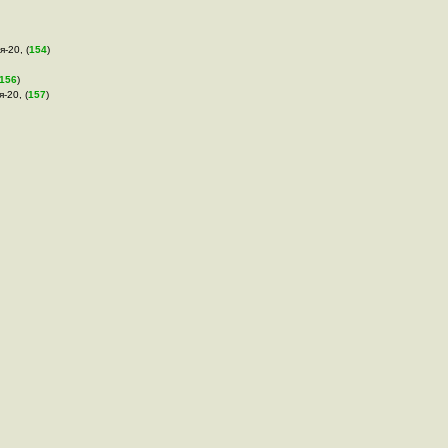
я-20, (
154
)
156
)
я-20, (
157
)