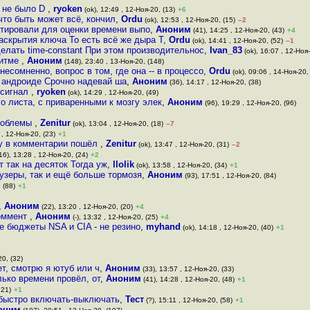
х не было D
,
ryoken
(ok), 12:49 , 12-Ноя-20, (13)
+6
то быть может всё, кончил
,
Ordu
(ok), 12:53 , 12-Ноя-20, (15)
–2
атировали для оценки времени выпо
,
Аноним
(41), 14:25 , 12-Ноя-20, (43)
+4
аскрытия ключа То есть всё же дыра Т
,
Ordu
(ok), 14:41 , 12-Ноя-20, (52)
–1
елать time-constant При этом производительнос
,
Ivan_83
(ok), 16:07 , 12-Ноя-
ритме
,
Аноним
(148), 23:40 , 13-Ноя-20, (148)
 несомненно, вопрос в том, где она -- в процессо
,
Ordu
(ok), 09:06 , 14-Ноя-20,
 андроиде Срочно надевай ша
,
Аноним
(36), 14:17 , 12-Ноя-20, (38)
 сигнал
,
ryoken
(ok), 14:29 , 12-Ноя-20, (49)
о листа, с приваренными к мозгу элек
,
Аноним
(96), 19:29 , 12-Ноя-20, (96)
проблемы
,
Zenitur
(ok), 13:04 , 12-Ноя-20, (18)
–7
 , 12-Ноя-20, (23)
+1
зу в комментарии пошёл
,
Zenitur
(ok), 13:47 , 12-Ноя-20, (31)
–2
16), 13:28 , 12-Ноя-20, (24)
+2
 так на десяток Тогда уж
,
llolik
(ok), 13:58 , 12-Ноя-20, (34)
+1
аузеры, так и ещё больше тормозя
,
Аноним
(93), 17:51 , 12-Ноя-20, (84)
 (88)
+1
,
Аноним
(22), 13:20 , 12-Ноя-20, (20)
+4
коммент
,
Аноним
(-), 13:32 , 12-Ноя-20, (25)
+4
е бюджеты NSA и CIA - не резино
,
myhand
(ok), 14:18 , 12-Ноя-20, (40)
+1
20, (32)
т, смотрю я ютуб или ч
,
Аноним
(33), 13:57 , 12-Ноя-20, (33)
олько времени провёл, от
,
Аноним
(41), 14:28 , 12-Ноя-20, (48)
+1
121)
+1
о-быстро включать-выключать
,
Тест
(?), 15:11 , 12-Ноя-20, (58)
+1
оним