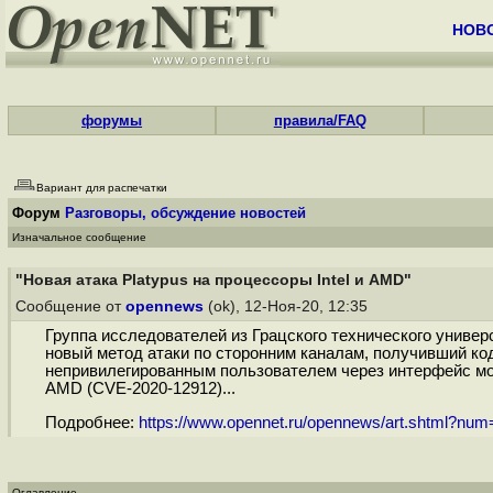
НОВ
форумы
правила/FAQ
Вариант для распечатки
Форум
Разговоры, обсуждение новостей
Изначальное сообщение
"Новая атака Platypus на процессоры Intel и AMD"
Сообщение от
opennews
(ok), 12-Ноя-20, 12:35
Группа исследователей из Грацского технического универ
новый метод атаки по сторонним каналам, получивший к
непривилегированным пользователем через интерфейс мон
AMD (CVE-2020-12912)...
Подробнее:
https://www.opennet.ru/opennews/art.shtml?nu
Оглавление