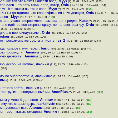
больше так это может нанести вред
,
Myyx
(?), 11:09 , 13-Ноя-20, (133)
п-слов -- то есть таких слов, котор
,
Ordu
(ok), 11:48 , 13-Ноя-20, (134)
sjw , blm зачем вы так с касп
,
Myyx
(?), 21:26 , 15-Ноя-20, (
153
)
че бы ты догадался, что классификация тебя днищем
,
Ordu
(ok), 06:15 , 16-Но
алево
,
Myyx
(?), 11:17 , 18-Ноя-20, (
159
)
части случаев, скорее может замещаться предме
,
Kusb
(?), 21:23 , 16-Ноя-20, (
ьно идёт во все стороны сразу, но человек реагиру
,
Ordu
(ok), 22:40 , 16-Но
, 15:21 , 13-Ноя-20, (139)
+1
дти, а в порноиндустрию
,
Ordu
(ok), 16:01 , 13-Ноя-20, (142)
yoken
(ok), 08:30 , 13-Ноя-20, (120)
 от программистов софта и писать
,
vz_2
(?), 17:58 , 13-Ноя-20, (144)
ица пользователя через
,
burjui
(ok), 20:53 , 12-Ноя-20, (108)
+1
ерез прокинули
,
Аноним
(107), 20:53 , 12-Ноя-20, (109)
+3
акую дерзость
,
Аноним
(-), 15:24 , 13-Ноя-20, (140)
процессор, на компах
,
Аноним
(113), 23:05 , 12-Ноя-20, (113)
 (116)
ату по энергопотребл
,
анонимно
(?), 14:03 , 13-Ноя-20, (136)
ним
(-), 15:19 , 13-Ноя-20, (138)
–1
внятного сайта
,
Аноним
(-), 15:17 , 13-Ноя-20, (137)
тся грузить неподписанный ми
,
AnonPlus
(?), 23:41 , 23-Дек-20, (
160
)
нием у меня беда после
,
Аноним
(150), 13:14 , 14-Ноя-20, (
150
)
отому что старые дыры
,
darkshvein
(ok), 17:58 , 15-Ноя-20, (
152
)
ремя успевает вып
,
Аноним
(155), 11:50 , 16-Ноя-20, (
155
)
ент вес , матан, смещени
,
Аноним
(-), 18:52 , 17-Ноя-20, (
158
)