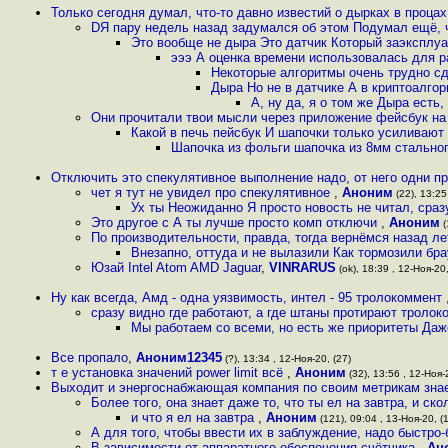
Только сегодня думал, что-то давно известий о дырках в проца
DЯ пару недель назад задумался об этом Подумал ещё, ч
Это вообще не дыра Это датчик Который заэксплу
эээ А оценка времени использовалась для р
Некоторые алгоритмы очень трудно сд
Дыра Но не в датчике А в криптоалго
А, ну да, я о том же Дыра есть,
Они прочитали твои мысли через приложение фейсбук на
Какой в печь пейсбук И шапочки только усиливают
Шапочка из фольги шапочка из 8мм стальног
Отключить это спекулятивное выполнение надо, от него одни 
чет я тут не увидел про спекулятивное
,
Аноним
(22), 13:25
Ух ты Неожиданно Я просто новость не читал, сра
Это другое с А ты лучше просто комп отключи
,
Аноним
(
По производительности, правда, тогда вернёмся назад лет
Внезапно, оттуда и не вылазили Как тормозили бр
Юзай Intel Atom AMD Jaguar
,
VINRARUS
(ok), 18:39 , 12-Ноя-20,
Ну как всегда, Амд - одна уязвимость, интел - 95 тролокоммент
сразу видно где работают, а где штаны протирают троло
Мы работаем со всеми, но есть же приоритеты Даж
Все пропало
,
Аноним12345
(?), 13:34 , 12-Ноя-20, (27)
т е установка значений power limit всё
,
Аноним
(32), 13:56 , 12-Ноя-
Выходит и энергоснабжающая компания по своим метрикам знае
Более того, она знает даже то, что ты ел на завтра, и ск
и что я ел на завтра
,
Аноним
(121), 09:04 , 13-Ноя-20, (
А для того, чтобы ввести их в заблуждение, надо быстр
В зависимости от аппаратного обеспечения счётчика
,
Ан