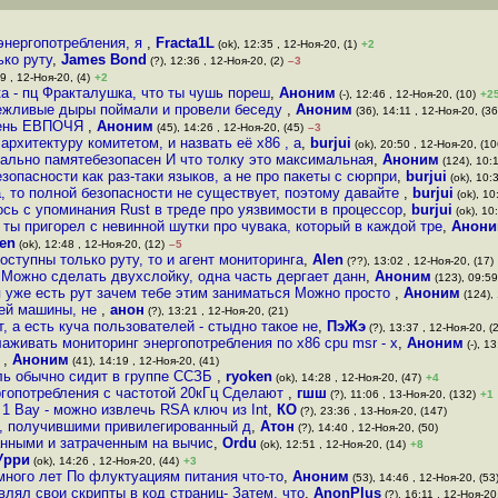
энергопотребления, я
,
Fracta1L
(ok), 12:35 , 12-Ноя-20, (1)
+2
ко руту
,
James Bond
(?), 12:36 , 12-Ноя-20, (2)
–3
9 , 12-Ноя-20, (4)
+2
а - пц Фракталушка, что ты чушь пореш
,
Аноним
(-), 12:46 , 12-Ноя-20, (10)
+2
вежливые дыры поймали и провели беседу
,
Аноним
(36), 14:11 , 12-Ноя-20, (36
рень ЕВПОЧЯ
,
Аноним
(45), 14:26 , 12-Ноя-20, (45)
–3
архитектуру комитетом, и назвать её x86 , а
,
burjui
(ok), 20:50 , 12-Ноя-20, (10
ально памятебезопасен И что толку это максимальная
,
Аноним
(124), 10:1
зопасности как раз-таки языков, а не про пакеты с сюрпри
,
burjui
(ok), 10:
а, то полной безопасности не существует, поэтому давайте
,
burjui
(ok), 10
ось с упоминания Rust в треде про уязвимости в процессор
,
burjui
(ok), 10
 ты пригорел с невинной шутки про чувака, который в каждой тре
,
Анон
en
(ok), 12:48 , 12-Ноя-20, (12)
–5
оступны только руту, то и агент мониторинга
,
Alen
(??), 13:02 , 12-Ноя-20, (17)
 Можно сделать двухслойку, одна часть дергает данн
,
Аноним
(123), 09:59
бя уже есть рут зачем тебе этим заниматься Можно просто
,
Аноним
(124), 
оей машины, не
,
анон
(?), 13:21 , 12-Ноя-20, (21)
т, а есть куча пользователей - стыдно такое не
,
ПэЖэ
(?), 13:37 , 12-Ноя-20, (
лаживать мониторинг энергопотребления по x86 cpu msr - х
,
Аноним
(-), 1
D
,
Аноним
(41), 14:19 , 12-Ноя-20, (41)
ель обычно сидит в группе ССЗБ
,
ryoken
(ok), 14:28 , 12-Ноя-20, (47)
+4
ргопотребления с частотой 20кГц Сделают
,
гшш
(?), 11:06 , 13-Ноя-20, (132)
+1
1 Вау - можно извлечь RSA ключ из Int
,
КО
(?), 23:36 , 13-Ноя-20, (147)
, получившими привилегированный д
,
Атон
(?), 14:40 , 12-Ноя-20, (50)
нными и затраченным на вычис
,
Ordu
(ok), 12:51 , 12-Ноя-20, (14)
+8
Урри
(ok), 14:26 , 12-Ноя-20, (44)
+3
ного лет По флуктуациям питания что-то
,
Аноним
(53), 14:46 , 12-Ноя-20, (53
влял свои скрипты в код страниц- Затем, что
,
AnonPlus
(?), 16:11 , 12-Ноя-20