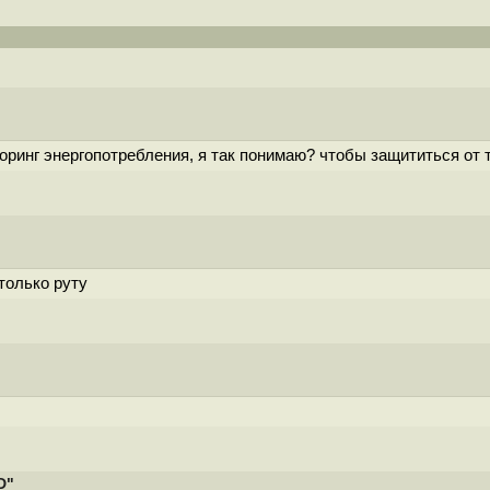
ринг энергопотребления, я так понимаю? чтобы защититься от т
только руту
D"