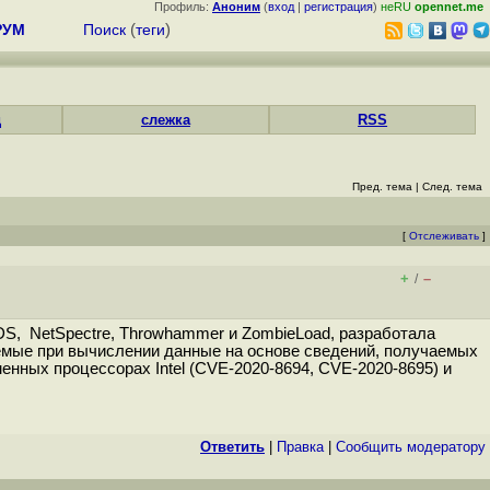
Профиль:
Аноним
(
вход
|
регистрация
)
неRU
opennet.me
РУМ
Поиск
(
теги
)
д
слежка
RSS
Пред. тема
|
След. тема
[
Отслеживать
]
+
–
/
DS, NetSpectre, Throwhammer и ZombieLoad, разработала
емые при вычислении данные на основе сведений, получаемых
нных процессорах Intel (CVE-2020-8694, CVE-2020-8695) и
Ответить
|
Правка
|
Cообщить модератору