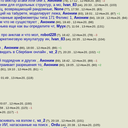
то вектор атаки Или они з
,
Аноним
(79), 17:12 , 12-Ноя-20, (80)
–2
тием для отдельных структур, а мо
,
Ivan_83
(ok), 20:33 , 12-Ноя-20, (103)
1 Гц, возвращающий рандомные
,
None
(??), 17:50 , 12-Ноя-20, (83)
щий на табурете, моделирует лежа
,
Аноним
(93), 18:01 , 12-Ноя-20, (87)
+1
ачанные арифмометры типа 171 Феликс 1
,
Аноним
(94), 19:19 , 12-Ноя-20, (94)
ем что не существуют
,
Аноним
(96), 19:40 , 12-Ноя-20, (98)
ныеа еще как вы определите чт
,
Myyx
(?), 11:04 , 13-Ноя-20, (131)
 про анклав и что мол
,
robot228
(?), 16:42 , 12-Ноя-20, (78)
–3
маркетинговую мукулатуру ин
,
Ivan_83
(ok), 20:35 , 12-Ноя-20, (104)
и
,
Аноним
(86), 18:00 , 12-Ноя-20, (86)
+1
 видать в Сбербанк онлайн
,
vz_2
(?), 20:20 , 12-Ноя-20, (102)
+2
й подрядчик и других
,
Аноним
(89), 18:42 , 12-Ноя-20, (89)
–1
страивает разрешения то
,
Аноним
(90), 19:05 , 12-Ноя-20, (90)
+2
(91), 19:10 , 12-Ноя-20, (91)
+1
 01:49 , 13-Ноя-20, (118)
20:07 , 12-Ноя-20, (100)
58 , 12-Ноя-20, (115)
–1
я-20, (117)
–1
аскивать на взлом с
,
vz_2
(?), 20:18 , 12-Ноя-20, (101)
е ИИ, натасканные на поиск
,
Ordu
(ok), 20:38 , 12-Ноя-20, (105)