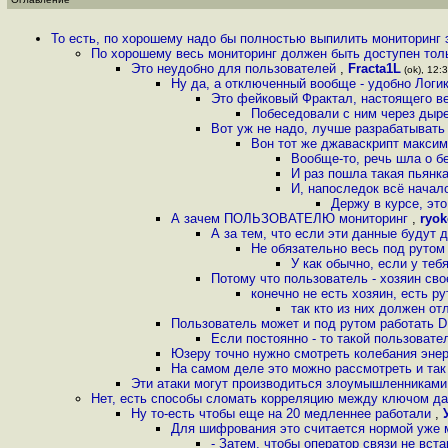
То есть, по хорошему надо бы полностью выпилить мониторинг 
По хорошему весь мониторинг должен быть доступен толь
Это неудобно для пользователей
,
Fracta1L
(ok), 12:3
Ну да, а отключенный вообще - удобно Логик
Это фейковый Фрактал, настоящего 
Побеседовали с ним через ды
Вот уж не надо, лучше разрабатывать 
Вон тот же джаваскрипт максим
Вообще-то, речь шла о бе
И раз пошла такая пьянк
И, напоследок всё начал
Держу в курсе, это
А зачем ПОЛЬЗОВАТЕЛЮ мониторинг
,
ryok
А за тем, что если эти данные будут д
Не обязательно весь под рутом
У как обычно, если у те
Потому что пользователь - хозяин св
конечно не есть хозяин, есть ру
так кто из них должен от
Пользователь может и под рутом работать 
Если постоянно - то такой пользоват
Юзеру точно нужно смотреть колебания эне
На самом деле это можно рассмотреть и так 
Эти атаки могут производиться злоумышленниками
Нет, есть способы сломать корреляцию между ключом да
Ну то-есть чтобы еще на 20 медленнее работали
,
Для шифрования это считается нормой уже м
- Затем, чтобы оператор связи не вста