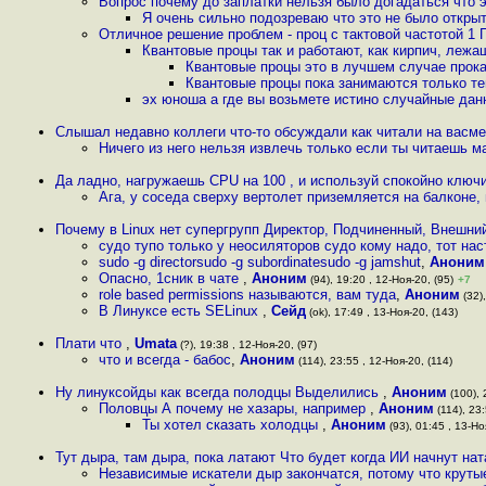
Вопрос почему до заплатки нельзя было догадаться что э
Я очень сильно подозреваю что это не было откры
Отличное решение проблем - проц с тактовой частотой 
Квантовые процы так и работают, как кирпич, лежа
Квантовые процы это в лучшем случае прок
Квантовые процы пока занимаются только т
эх юноша а где вы возьмете истино случайные дан
Слышал недавно коллеги что-то обсуждали как читали на васме
Ничего из него нельзя извлечь только если ты читаешь 
Да ладно, нагружаешь CPU на 100 , и используй спокойно ключ
Ага, у соседа сверху вертолет приземляется на балконе,
Почему в Linux нет супергрупп Директор, Подчиненный, Внешни
судо тупо только у неосиляторов судо кому надо, тот на
sudo -g directorsudo -g subordinatesudo -g jamshut
,
Аноним
Опасно, 1сник в чате
,
Аноним
(94), 19:20 , 12-Ноя-20, (95)
+7
role based permissions называются, вам туда
,
Аноним
(32),
В Линуксе есть SELinux
,
Сейд
(ok), 17:49 , 13-Ноя-20, (143)
Плати что
,
Umata
(?), 19:38 , 12-Ноя-20, (97)
что и всегда - бабос
,
Аноним
(114), 23:55 , 12-Ноя-20, (114)
Ну линуксойды как всегда полодцы Выделились
,
Аноним
(100), 
Половцы А почему не хазары, например
,
Аноним
(114), 23:
Ты хотел сказать холодцы
,
Аноним
(93), 01:45 , 13-Но
Тут дыра, там дыра, пока латают Что будет когда ИИ начнут нат
Независимые искатели дыр закончатся, потому что круты