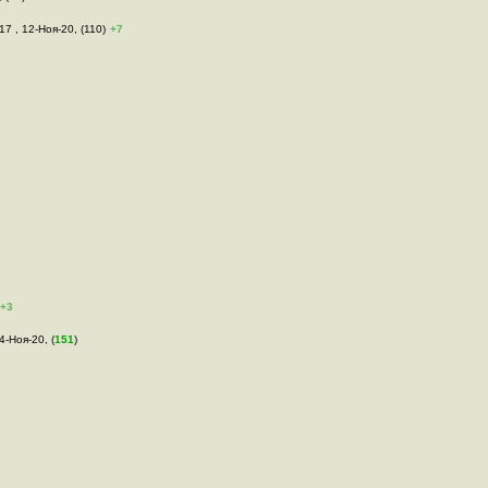
17 , 12-Ноя-20, (110)
+7
+3
4-Ноя-20, (
151
)