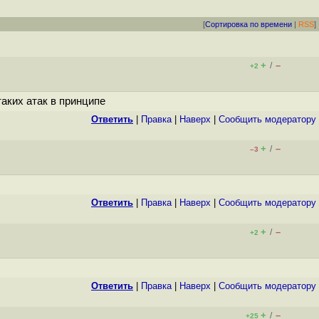
[
Сортировка по времени
|
RSS
]
+
–
/
+2
аких атак в принципе
Ответить
|
Правка
|
Наверх
|
Cообщить модератору
+
–
/
–3
Ответить
|
Правка
|
Наверх
|
Cообщить модератору
+
–
/
+2
Ответить
|
Правка
|
Наверх
|
Cообщить модератору
+
–
/
+25