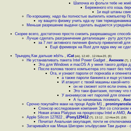
Шапочка из фольги тебе не жм
Береженого кто хошь бер
1и ещё штаны свин
По-хорошему, надо бы полностью выпилить компьютер По-
ну ващето физику учить нда ну там термодинамика 
Меньше разрешение выдачи сделать выдаются усреднённ
Скорее всего, достаточно просто снизить разрешающую способн
Лучше сделать разграничение детализации - руту доступн
за 7 лет активного пиления фильтр привилегий для
Ещё фремворк на Rust для ядра ему не сд
Трындец Как дальше жЫть
,
iCat
(ok), 12:40 , 12-Ноя-20, (6)
Не устанавливать пакета Intel Power Gadget
,
Аноним
(7), 
Это для Windows и macOS А у меня такого добра 
После взлома твоего компьютера это пакет без теб
Ога, и узнают пароли от порнхаба и опенне
а также пароли банкинга и еще устан
И атакуют с твоей машины какой-нито 
он не сможет хотя если очень 
Это таки фантазия, потому что 
У анонимусов нет паролей для опенне
А ты начинаешь понимать
,
Ано
Срочно покупайте маки на проце Apple M1
,
proninyarosla
Спонсор исследования компания Эпл со слоганом
Новая атака Platypus на процессоры Intel и AMD
,
А
Apple Silicon 127822
,
iPony129412
(?), 13:12 , 12-Ноя-20, (19)
Почитал Анальная оккупация, почти не отключаема
Затаривайся как Миша Шигорин эльбрусами Там дырки - о