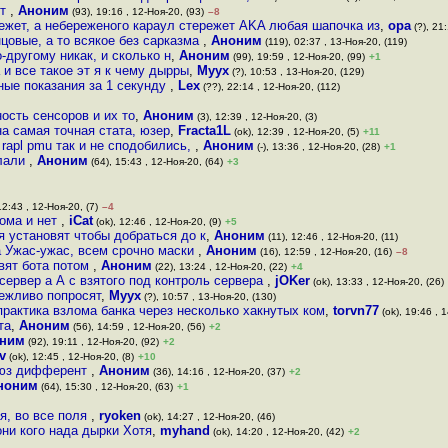
ёт
,
Аноним
(93), 19:16 , 12-Ноя-20, (93)
–8
ежет, а небереженого караул стережет AKA любая шапочка из
,
opa
(?), 21:
цовые, а то всякое без сарказма
,
Аноним
(119), 02:37 , 13-Ноя-20, (119)
другому никак, и сколько н
,
Аноним
(99), 19:59 , 12-Ноя-20, (99)
+1
и все такое эт я к чему дырры
,
Myyx
(?), 10:53 , 13-Ноя-20, (129)
ые показания за 1 секунду
,
Lex
(??), 22:14 , 12-Ноя-20, (112)
ость сенсоров и их то
,
Аноним
(3), 12:39 , 12-Ноя-20, (3)
а самая точная стата, юзер
,
Fracta1L
(ok), 12:39 , 12-Ноя-20, (5)
+11
 rapl pmu так и не сподобились,
,
Аноним
(-), 13:36 , 12-Ноя-20, (28)
+1
елали
,
Аноним
(64), 15:43 , 12-Ноя-20, (64)
+3
12:43 , 12-Ноя-20, (7)
–4
дома и нет
,
iCat
(ok), 12:46 , 12-Ноя-20, (9)
+5
я установят чтобы добраться до к
,
Аноним
(11), 12:46 , 12-Ноя-20, (11)
та Ужас-ужас, всем срочно маски
,
Аноним
(16), 12:59 , 12-Ноя-20, (16)
–8
овят бота потом
,
Аноним
(22), 13:24 , 12-Ноя-20, (22)
+4
сервер а А с взятого под контроль сервера
,
jOKer
(ok), 13:33 , 12-Ноя-20, (26)
вежливо попросят
,
Myyx
(?), 10:57 , 13-Ноя-20, (130)
практика взлома банка через несколько хакнутых ком
,
torvn77
(ok), 19:46 , 1
та
,
Аноним
(56), 14:59 , 12-Ноя-20, (56)
+2
ним
(92), 19:11 , 12-Ноя-20, (92)
+2
v
(ok), 12:45 , 12-Ноя-20, (8)
+10
 юз дифферент
,
Аноним
(36), 14:16 , 12-Ноя-20, (37)
+2
ноним
(64), 15:30 , 12-Ноя-20, (63)
+1
я, во все поля
,
ryoken
(ok), 14:27 , 12-Ноя-20, (46)
ни кого нада дырки Хотя
,
myhand
(ok), 14:20 , 12-Ноя-20, (42)
+2