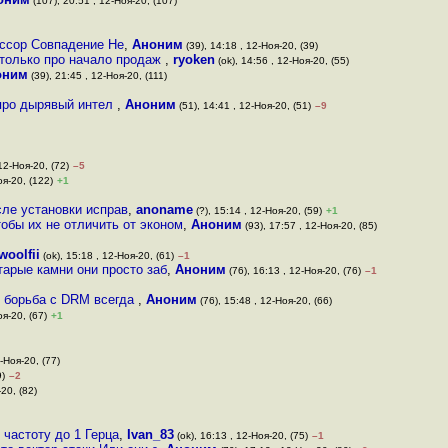
(107), 20:51 , 12-Ноя-20, (107)
ессор Совпадение Не
,
Аноним
(39), 14:18 , 12-Ноя-20, (39)
 только про начало продаж
,
ryoken
(ok), 14:56 , 12-Ноя-20, (55)
оним
(39), 21:45 , 12-Ноя-20, (111)
 про дырявый интел
,
Аноним
(51), 14:41 , 12-Ноя-20, (51)
–9
12-Ноя-20, (72)
–5
оя-20, (122)
+1
сле установки исправ
,
anoname
(?), 15:14 , 12-Ноя-20, (59)
+1
обы их не отличить от эконом
,
Аноним
(93), 17:57 , 12-Ноя-20, (85)
woolfii
(ok), 15:18 , 12-Ноя-20, (61)
–1
тарые камни они просто заб
,
Аноним
(76), 16:13 , 12-Ноя-20, (76)
–1
 борьба с DRM всегда
,
Аноним
(76), 15:48 , 12-Ноя-20, (66)
оя-20, (67)
+1
-Ноя-20, (77)
9)
–2
-20, (82)
 частоту до 1 Герца
,
Ivan_83
(ok), 16:13 , 12-Ноя-20, (75)
–1