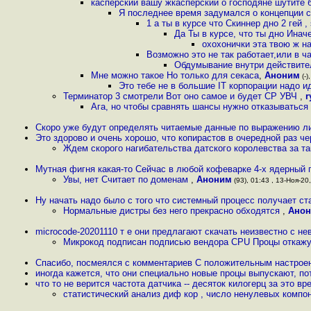
касперский вашу жкасперский о господяне шутите 
Я последнее время задумался о концепции сто
1 а ты в курсе что Скиннер дно 2 гей , 
Да Ты в курсе, что ты дно Ина
охохонички эта твою ж н
Возможно это не так работает,или в 
Обдумывание внутри действител
Мне можно такое Но только для секаса
,
Аноним
(-)
Это тебе не в большие IT корпорации надо и
Терминатор 3 смотрели Вот оно самое и будет СР УВЧ
,
r
Ага, но чтобы сравнять шансы нужно отказываться
Скоро уже будут определять читаемые данные по выражению л
Это здорово и очень хорошо, что копирастов в очередной раз ч
Ждем скорого нагибательства датского королевства за т
Мутная фигня какая-то Сейчас в любой кофеварке 4-х ядерный 
Увы, нет Считает по доменам
,
Аноним
(93), 01:43 , 13-Ноя-20,
Ну начать надо было с того что системный процесс получает ст
Нормальные дистры без него прекрасно обходятся
,
Ано
microcode-20201110 т е они предлагают скачать неизвестно с не
Микрокод подписан подписью вендора CPU Процы откажу
Спасибо, посмеялся с комментариев С положительным настрое
иногда кажется, что они специально новые процы выпускают, п
что то не верится частота датчика -- десяток килогерц за это в
статистический анализ диф кор , число ненулевых компон