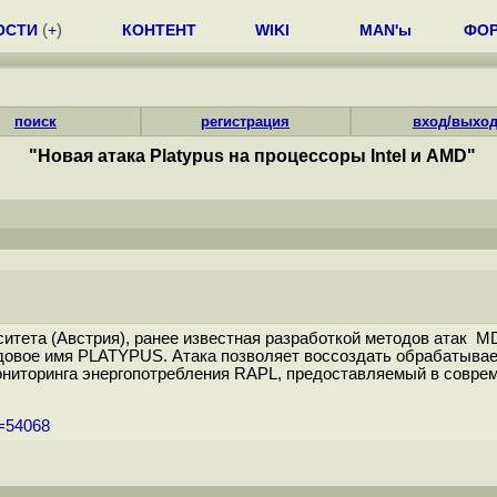
ОСТИ
(
+
)
КОНТЕНТ
WIKI
MAN'ы
ФО
поиск
регистрация
вход/выхо
"Новая атака Platypus на процессоры Intel и AMD"
ситета (Австрия), ранее известная разработкой методов атак M
одовое имя PLATYPUS. Атака позволяет воссоздать обрабатыва
иторинга энергопотребления RAPL, предоставляемый в совреме
m=54068