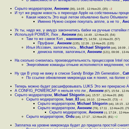
Скрыто модератором
,
Аноним
(36), 14:05 , 12-Ноя-20, (35)
–2
И тут же рядом новость о переходе Apple на собственныы проц
Какая новость Это ещё летом объявлено было Объявили
Именно Нужно скорее покупать аппле, а не то
,
Ан
Ух ты, надо же, у амудэ закончились бабки на ручные статейки
Используй POWER, Люк
,
Аноним
(54), 14:49 , 12-Ноя-20, (54)
Там то же самое Кэп
,
наноним
(?), 14:59 , 12-Ноя-20, (57)
Пруфани
,
Аноним
(135), 12:26 , 13-Ноя-20, (135)
Илья Иссович, залогиньтесь
,
Michael Shigorin
(ok), 16:09 , 
дениска попов, залогинься
,
Аноним
(121), 09:06 , 13-Н
На сколько снизилась производительность процессоров Intel по
Энергоёмкие команды отныне исполняются медленнее, чт
Ну где В упор не вижу в списке Sandy Bridge 2th Generation
,
Cat
По ссылке обновление микрокода как я понял, на более с
Теперь можно будет расшифровывать LUKS Это же прекрасно А
А CONFIG_POWERCAP n нельзя что ли
,
Аноним
(67), 15:54 , 12-Н
Скрыто модератором
,
Michael Shigorin
(ok), 15:57 , 12-Ноя-20, (68)
Скрыто модератором
,
Ivan_83
(ok), 16:10 , 12-Ноя-20, (73)
–4
Скрыто модератором
,
Michael Shigorin
(ok), 16:15 , 12
Скрыто модератором
,
Аноним
(79), 17:11 , 12-Ноя-20, (7
Скрыто модератором
,
Аноним
(-), 17:24 , 12-Ноя
Скрыто модератором
,
Ordu
(ok), 17:17 , 12-Ноя-20, (81)
+2
Заплатка на уровне микрокода будет до предела простой снизят