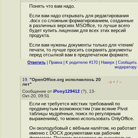
Понять что вам надо.
Если вам надо открывать для редактирования
.docx со сложным форматированием, созданные
в различных версиях MSOffice, то лучше всего
будет купить лицензии для всех этих версий
продукта.
Если вам нужены документы только для чтения/
печати, то лучше просить сохранять документы
перед отсылкой вам в предпечатном формате.
Ответить
|
Правка
|
К родителю #170
|
Наверх
|
Cообщить
модератору
19.
"OpenOffice.org исполнилось 20
+
–
/
–2
лет"
Сообщение от
iPony129412
(?), 13-
Окт-20, 09:51
Если не требуется жёстких требований по
продвинутым возможностям (там всякие Pivot
таблицы мудрённые, поиск по регулярным
выражениям), то можно использовать OnlyOffice.
Он околодубовый с вёбным налётом, но работает
именно с DOCX документами как рабочим