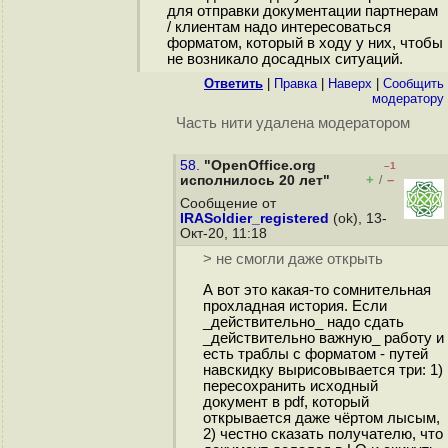
для отправки документации партнерам
/ клиентам надо интересоваться
форматом, который в ходу у них, чтобы
не возникало досадных ситуаций.
Ответить
|
Правка
|
Наверх
|
Cообщить
модератору
Часть нити удалена модератором
58.
"OpenOffice.org
–1
+
–
исполнилось 20 лет"
/
Сообщение от
IRASoldier_registered
(ok), 13-
Окт-20, 11:18
> не смогли даже открыть
А вот это какая-то сомнительная
прохладная история. Если
_действительно_ надо сдать
_действительно важную_ работу и
есть траблы с форматом - путей
навскидку вырисовывается три: 1)
пересохранить исходный
документ в pdf, который
открывается даже чёртом лысым,
2) честно сказать получателю, что