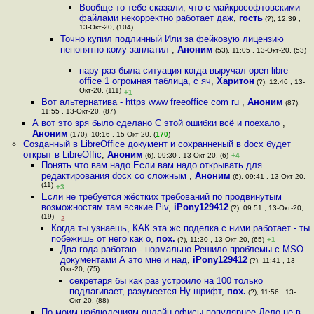
Вообще-то тебе сказали, что с майкрософтовскими
файлами некорректно работает даж
,
гость
(?), 12:39 ,
13-Окт-20, (104)
Точно купил подлинный Или за фейковую лицензию
непонятно кому заплатил
,
Аноним
(53), 11:05 , 13-Окт-20, (53)
пару раз была ситуация когда выручал open libre
office 1 огромная таблица, с яч
,
Харитон
(?), 12:46 , 13-
Окт-20, (111)
+1
Вот альтернатива - https www freeoffice com ru
,
Аноним
(87),
11:55 , 13-Окт-20, (87)
А вот это зря было сделано С этой ошибки всё и поехало
,
Аноним
(170), 10:16 , 15-Окт-20, (
170
)
Созданный в LibreOffice документ и сохранненый в docx будет
открыт в LibreOffic
,
Аноним
(6), 09:30 , 13-Окт-20, (6)
+4
Понять что вам надо Если вам надо открывать для
редактирования docx со сложным
,
Аноним
(6), 09:41 , 13-Окт-20,
(11)
+3
Если не требуется жёстких требований по продвинутым
возможностям там всякие Piv
,
iPony129412
(?), 09:51 , 13-Окт-20,
(19)
–2
Когда ты узнаешь, КАК эта жс поделка с ними работает - ты
побежишь от него как о
,
пох.
(?), 11:30 , 13-Окт-20, (65)
+1
Два года работаю - нормально Решило проблемы с MSO
документами А это мне и над
,
iPony129412
(?), 11:41 , 13-
Окт-20, (75)
секретаря бы как раз устроило на 100 только
подлагивает, разумеется Ну шрифт
,
пох.
(?), 11:56 , 13-
Окт-20, (88)
По моим наблюдениям онлайн-офисы популярнее Дело не в