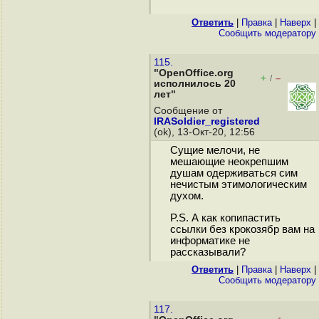
Ответить
|
Правка
|
Наверх
|
Cообщить модератору
115.
"OpenOffice.org
+
–
/
исполнилось 20
лет"
Сообщение от
IRASoldier_registered
(ok), 13-Окт-20, 12:56
Сущие мелочи, не
мешающие неокрепшим
душам одерживаться сим
нечистым этимологическим
духом.
P.S. А как копипастить
ссылки без крокозябр вам на
информатике не
рассказывали?
Ответить
|
Правка
|
Наверх
|
Cообщить модератору
117.