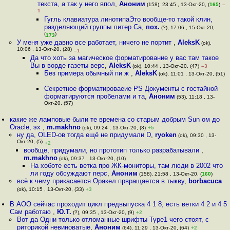
текста, а так у него впол
,
Аноним
(158), 23:45 , 13-Окт-20, (
165
)
–
1
Гугль клавиатура линотипаЭто вообще-то такой клин,
разделяющий группы литер Са
,
пох.
(?), 17:06 , 15-Окт-20,
(
)
173
У меня уже давно все работает, ничего не портит
,
AleksK
(ok),
10:06 , 13-Окт-20, (28)
–1
Да что хоть за магическое форматирование у вас там такое
Вы в ворде газеты верс
,
AleksK
(ok), 10:44 , 13-Окт-20, (47)
–3
Без примера обычный пи ж
,
AleksK
(ok), 11:01 , 13-Окт-20, (51)
Секретное форматироваеие PS Документы с гостайной
форматируются пробелами и та
,
Аноним
(53), 11:18 , 13-
Окт-20, (57)
какие же ламповые были те времена со старым добрым Sun ом до
Oracle, эх
,
m.makhno
(ok), 09:24 , 13-Окт-20, (3)
+5
ну да, OLED-ов тогда ещё не придумали D
,
ryoken
(ok), 09:30 , 13-
Окт-20, (5)
+2
вообще, придумали, но прототип только разрабатывали
,
m.makhno
(ok), 09:37 , 13-Окт-20, (10)
На хоботе есть ветка про ЖК-мониторы, там люди в 2002 что
ли году обсуждают перс
,
Аноним
(158), 21:58 , 13-Окт-20, (
160
)
всё к чему прикасается Оракел првращается в тыкву
,
borbacuca
(ok), 10:15 , 13-Окт-20, (33)
+3
В АОО сейчас проходит цикл предвыпуска 4 1 8, есть ветки 4 2 и 4 5
Сам работаю
,
Ю.Т.
(?), 09:35 , 13-Окт-20, (9)
+2
Вот да Одни только отломанные шрифты Type1 чего стоят, с
риторикой невиноватые
,
Аноним
(64), 11:29 , 13-Окт-20, (64)
+2