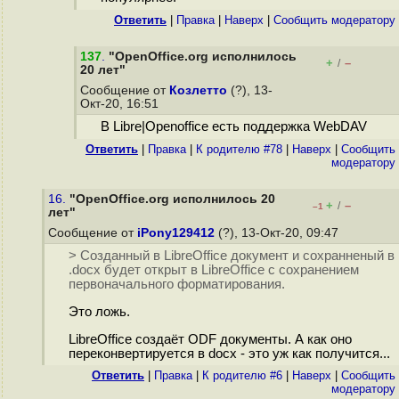
Ответить
|
Правка
|
Наверх
|
Cообщить модератору
137
.
"OpenOffice.org исполнилось
+
–
/
20 лет"
Сообщение от
Козлетто
(?), 13-
Окт-20, 16:51
В Libre|Openoffice есть поддержка WebDAV
Ответить
|
Правка
|
К родителю #78
|
Наверх
|
Cообщить
модератору
16.
"OpenOffice.org исполнилось 20
+
–
/
–1
лет"
Сообщение от
iPony129412
(?), 13-Окт-20, 09:47
> Созданный в LibreOffice документ и сохранненый в
.docx будет открыт в LibreOffice с сохранением
первоначального форматирования.
Это ложь.
LibreOffice создаёт ODF документы. А как оно
переконвертируется в docx - это уж как получится...
Ответить
|
Правка
|
К родителю #6
|
Наверх
|
Cообщить
модератору