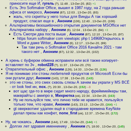
приносите еще И
,
гугель
(?), 11:48 , 13-Окт-20, (82)
+1
Есть Это Softmaker Office, вышел в 1987 году, на 2 года раньше
офиса от микросо
,
Аноним
(87), 12:03 , 13-Окт-20, (93)
жаль, что скрипты у него тольк для Винды А так хороший
продукт, спасал еще в
,
Аноним
(106), 12:40 , 13-Окт-20, (106)
Альтернативы безошибочного открытия документов MSOffice нет
Альтернатива набору
,
Аноним
(6), 12:04 , 13-Окт-20, (94)
+3
Есть Смотри два поста выше
,
Аноним
(87), 12:10 , 13-Окт-20, (97)
https forum softmaker com viewtopic php t 14968Открылось в
Word и даже Writer,
,
Аноним
(6), 12:17 , 13-Окт-20, (99)
Так там речь о Softmaker Office 2016 Качайте 2021 - там
такого нет
,
Аноним
(87), 12:32 , 13-Окт-20, (102)
А хрень с буфером обмена исправили или всё также копирует-
вставляет по 3ч
,
robot228
(?), 11:37 , 13-Окт-20, (70)
Отвратительный офис
,
Аноним
(126), 14:33 , 13-Окт-20, (
126
)
Я не понимаю эти стоны любителей продуктов от Microsoft Если бы
они ругали друг
,
Аноним
(143), 17:38 , 13-Окт-20, (
143
)
это не стоны, это смех сквозь слезы А зачем вы украли у MS ВСЁ
- от look feel ин
,
пох.
(?), 20:30 , 13-Окт-20, (
152
)
–3
вот щас где-то в мире сидит много народу, фрейммейкеры там,
макврайты с амипро в
,
Михрютка
(ok), 22:34 , 13-Окт-20, (
163
)
Ну не пользуйся тем, что лично тебе не нравится, пользуйся
только тем, что нрави
,
Аноним
(143), 23:13 , 13-Окт-20, (
164
)
+1
gt оверквотинг удален ещё в стародавние времена KeyNote
делал презы как конфет
,
none_first
(ok), 12:37 , 15-Окт-20, (
172
)
Ну, не чокаясь
,
Аноним
(144), 17:49 , 13-Окт-20, (
144
)
+1
Долгих лет здравия именнинику
,
Аниним
(?), 18:00 , 13-Окт-20, (
145
)