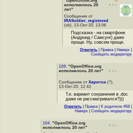
"OpenOffice.org
–1
+
–
исполнилось 20
/
лет"
Сообщение от
IRASoldier_registered
(ok), 13-Окт-20, 13:06
Подсказка - на смартфоне
(Андроид / Самсунг) даже
проще. Ну, совсем проще.
Ответить
|
Правка
|
Наверх
|
Cообщить модератору
109.
"OpenOffice.org
исполнилось 20 лет"
+
–
/
Сообщение от
Харитон
(?),
13-Окт-20, 12:42
Т.е. вариант сохранения в .doc
даже не рассматривался?)))
Ответить
|
Правка
|
К родителю #58
|
Наверх
|
Cообщить модератору
104.
"OpenOffice.org
+
–
/
исполнилось 20 лет"