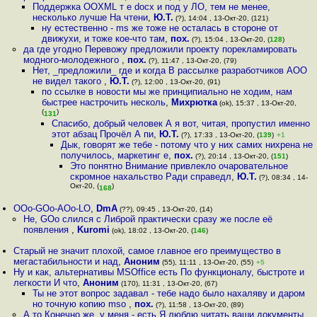
Поддержка OOXML т е docx и под у ЛО, тем не менее,
несколько лучше На чтени
,
Ю.Т.
(?), 14:04 , 13-Окт-20, (121)
ну естественно - ms же тоже не осталась в стороне от
движухи, и тоже кое-что там
,
пох.
(?), 15:04 , 13-Окт-20, (
128
)
да где угодно Перевожу предложили проекту порекламировать
модного-молодежного
,
пох.
(?), 11:47 , 13-Окт-20, (79)
Нет, _предложили_ где и когда В рассылке разработчиков АОО
не видел такого
,
Ю.Т.
(?), 12:00 , 13-Окт-20, (91)
по ссылке в новости мы же принципиально не ходим, нам
быстрее настрочить несколь
,
Михрютка
(ok), 15:37 , 13-Окт-20,
(
)
131
Спасибо, добрый человек А я вот, читая, пропустил именно
этот абзац Прочёл А пи
,
Ю.Т.
(?), 17:33 , 13-Окт-20, (
139
)
+1
Дык, говорят же тебе - потому что у них самих нихрена не
получилось, маркетинг е
,
пох.
(?), 20:14 , 13-Окт-20, (
151
)
Это понятно Внимание привлекло очаровательное
скромное нахальство Ради справедл
,
Ю.Т.
(?), 08:34 , 14-
Окт-20, (
)
168
OOo-GOo-AOo-LO
,
DmA
(??), 09:45 , 13-Окт-20, (14)
Не, GOo слился с Либрой практически сразу же после её
появления
,
Kuromi
(ok), 18:02 , 13-Окт-20, (
146
)
Старый не значит плохой, самое главное его преимущество в
мегастабильности и над
,
Аноним
(55), 11:11 , 13-Окт-20, (55)
+5
Ну и как, альтернативы MSOffice есть По функционалу, быстроте и
легкости И что
,
Аноним
(170), 11:31 , 13-Окт-20, (67)
Ты не этот вопрос задавал - тебе надо было нахаляву и даром
но точную копию mso
,
пох.
(?), 11:58 , 13-Окт-20, (89)
А то Конечно же, у меня - есть Я люблю читать ваши документы,