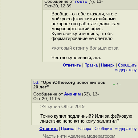
Сообщение от
гость
(?), 13-
Окт-20, 12:39
Вообще-то тебе сказали, что с
майкрософтовскими файлами
некорректно работает даже сам
макрософтовский офис.
Купи свечку и молись, чтобы
форматирование не слетело.
>который стоит у большинства
Честно купленный, ага.
Ответить
|
Правка
|
Наверх
|
Cообщить
модератору
53.
"OpenOffice.org исполнилось
+
–
/
20 лет"
Сообщение от
Аноним
(53), 13-
Окт-20, 11:05
>Я купил Office 2019.
Точно купил подлинный? Или за фейковую
лицензию непонятно кому заплатил?
Ответить
|
Правка
|
Наверх
|
Cообщить модератору
Часть нити удалена модератором