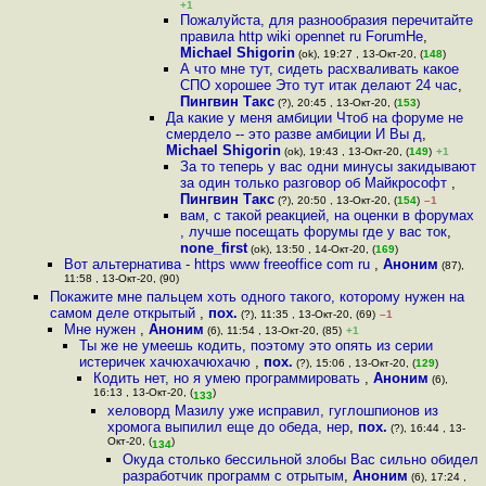
+1
Пожалуйста, для разнообразия перечитайте
правила http wiki opennet ru ForumHe
,
Michael Shigorin
(ok), 19:27 , 13-Окт-20, (
148
)
А что мне тут, сидеть расхваливать какое
СПО хорошее Это тут итак делают 24 час
,
Пингвин Такс
(?), 20:45 , 13-Окт-20, (
153
)
Да какие у меня амбиции Чтоб на форуме не
смердело -- это разве амбиции И Вы д
,
Michael Shigorin
(ok), 19:43 , 13-Окт-20, (
149
)
+1
За то теперь у вас одни минусы закидывают
за один только разговор об Майкрософт
,
Пингвин Такс
(?), 20:50 , 13-Окт-20, (
154
)
–1
вам, с такой реакцией, на оценки в форумах
, лучше посещать форумы где у вас ток
,
none_first
(ok), 13:50 , 14-Окт-20, (
169
)
Вот альтернатива - https www freeoffice com ru
,
Аноним
(87),
11:58 , 13-Окт-20, (90)
Покажите мне пальцем хоть одного такого, которому нужен на
самом деле открытый
,
пох.
(?), 11:35 , 13-Окт-20, (69)
–1
Мне нужен
,
Аноним
(6), 11:54 , 13-Окт-20, (85)
+1
Ты же не умеешь кодить, поэтому это опять из серии
истеричек хачюхачюхачю
,
пох.
(?), 15:06 , 13-Окт-20, (
129
)
Кодить нет, но я умею программировать
,
Аноним
(6),
16:13 , 13-Окт-20, (
)
133
хеловорд Мазилу уже исправил, гуглошпионов из
хромога выпилил еще до обеда, нер
,
пох.
(?), 16:44 , 13-
Окт-20, (
)
134
Окуда столько бессильной злобы Вас сильно обидел
разработчик программ с отрытым
,
Аноним
(6), 17:24 ,