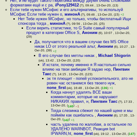
Нет, и не будет такого Перегонка между двумя очень сложными
форматами ещё и с ра
,
iPony129412
(?), 09:44 , 13-Окт-20, (13)
Если тебе нужен МСофис и его альтернативы, то используй
МСофис Если тебе нужен о
,
минонА
(?), 09:46 , 13-Окт-20, (15)
+2
Нет Тебе нужен МСофис, но только, чтобы бесплатный Ищи
спонсора тогда
,
минонА
(?), 09:56 , 13-Окт-20, (25)
Если верить статистике, то G Suite самый популярный
продукт в категории Office S
,
Аноним
(6), 10:07 , 13-Окт-20,
(29)
Да, получается что в вашем случае без MS Office
никак LO от этого реальной альт
,
Аноним
(6), 10:27 , 13-
Окт-20, (39)
+2
В его случае без метлы никак
,
Michael Shigorin
(ok), 13:42 , 13-Окт-20, (120)
И кстати, почему именно я Я настолько сильно
влияю на твои амбиции Я задаю нор
,
Пингвин
Такс
(?), 14:15 , 13-Окт-20, (123)
эк тя плющит - попей успокоительного, ато не
ровен час останемся без твоего нуж
,
none_first
(ok), 16:48 , 13-Окт-20, (
136
)
+1
Когда начнут удалять ВСЕ ваши
комментарии, которые не нарушают
НИКАКИХ правил, н
,
Пингвин Такс
(?), 17:33 ,
13-Окт-20, (
)
140
–1
Тогда слезинка сбежит по нашей щеке и мы
поймём как ошибались
,
Аноним
(6), 17:35 , 13-
Окт-20, (
)
142
+1
часть удалена по жалобам, а остальное по
УДАЛЕНО WARNBOT, Реакция bot
IPWARN,ht
,
none_first
(ok), 19:12 , 13-Окт-20, (
147
)