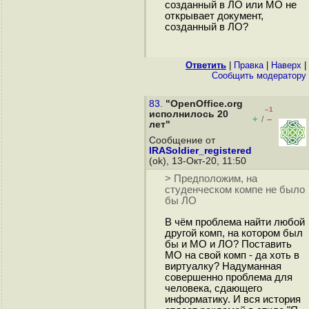
созданный в ЛО или МО не
открывает документ,
созданный в ЛО?
Ответить
|
Правка
|
Наверх
|
Cообщить модератору
83.
"OpenOffice.org
–1
исполнилось 20
+
–
/
лет"
Сообщение от
IRASoldier_registered
(ok), 13-Окт-20, 11:50
> Предположим, на
студенческом компе не было
бы ЛО
В чём проблема найти любой
другой комп, на котором был
бы и МО и ЛО? Поставить
МО на свой комп - да хоть в
виртуалку? Надуманная
совершенно проблема для
человека, сдающего
информатику. И вся история