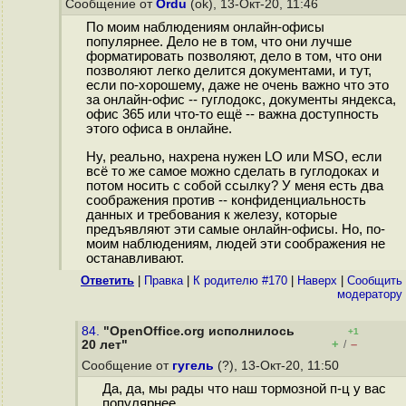
Сообщение от
Ordu
(ok), 13-Окт-20, 11:46
По моим наблюдениям онлайн-офисы
популярнее. Дело не в том, что они лучше
форматировать позволяют, дело в том, что они
позволяют легко делится документами, и тут,
если по-хорошему, даже не очень важно что это
за онлайн-офис -- гуглодокс, документы яндекса,
офис 365 или что-то ещё -- важна доступность
этого офиса в онлайне.
Ну, реально, нахрена нужен LO или MSO, если
всё то же самое можно сделать в гуглодоках и
потом носить с собой ссылку? У меня есть два
соображения против -- конфиденциальность
данных и требования к железу, которые
предъявляют эти самые онлайн-офисы. Но, по-
моим наблюдениям, людей эти соображения не
останавливают.
Ответить
|
Правка
|
К родителю #170
|
Наверх
|
Cообщить
модератору
84.
"OpenOffice.org исполнилось
+1
+
–
20 лет"
/
Сообщение от
гугель
(?), 13-Окт-20, 11:50
Да, да, мы рады что наш тормозной п-ц у вас
популярнее.