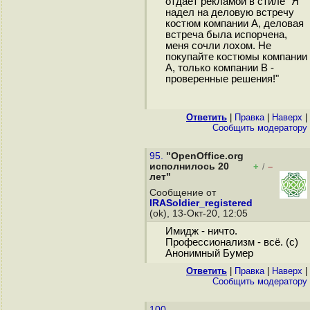
отдает рекламой в стиле "Я
надел на деловую встречу
костюм компании А, деловая
встреча была испорчена,
меня сочли лохом. Не
покупайте костюмы компании
А, только компании B -
проверенные решения!"
Ответить
|
Правка
|
Наверх
|
Cообщить модератору
95.
"OpenOffice.org
исполнилось 20
+
–
/
лет"
Сообщение от
IRASoldier_registered
(ok), 13-Окт-20, 12:05
Имидж - ничто.
Профессионализм - всё. (с)
Анонимный Бумер
Ответить
|
Правка
|
Наверх
|
Cообщить модератору
100.