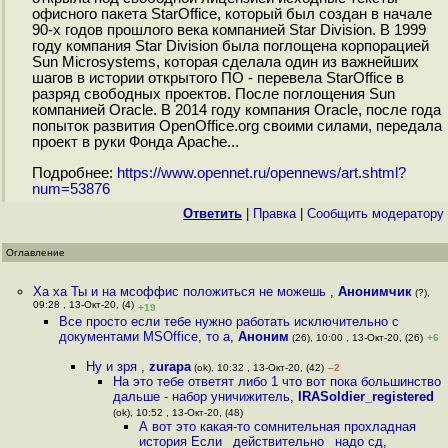
офисного пакета StarOffice, который был создан в начале
90-х годов прошлого века компанией Star Division. В 1999
году компания Star Division была поглощена корпорацией
Sun Microsystems, которая сделала один из важнейших
шагов в истории открытого ПО - перевела StarOffice в
разряд свободных проектов. После поглощения Sun
компанией Oracle. В 2014 году компания Oracle, после года
попыток развития OpenOffice.org своими силами, передала
проект в руки Фонда Apache...
Подробнее:
https://www.opennet.ru/opennews/art.shtml?
num=53876
Ответить
|
Правка
|
Cообщить модератору
Оглавление
Ха ха Ты и на мсоффис положиться не можешь
,
Анонимчик
(?),
09:28 , 13-Окт-20, (4)
+19
Все просто если тебе нужно работать исключительно с
документами MSOffice, то а
,
Аноним
(26), 10:00 , 13-Окт-20, (26)
+6
Ну и зря
,
zurapa
(ok), 10:32 , 13-Окт-20, (42)
–2
На это тебе ответят либо 1 что вот пока большинство
дальше - набор уничижитель
,
IRASoldier_registered
(ok), 10:52 , 13-Окт-20, (48)
А вот это какая-то сомнительная прохладная
история Если _действительно_ надо сд
,