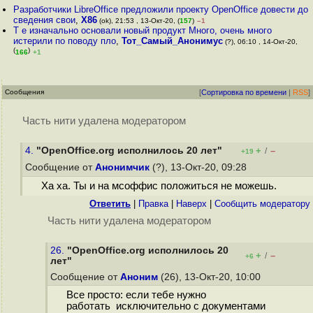
Разработчики LibreOffice предложили проекту OpenOffice довести до
сведения свои
,
X86
(ok), 21:53 , 13-Окт-20, (
157
)
–1
Т е изначально основали новый продукт Много, очень много
истерили по поводу пло
,
Тот_Самый_Анонимус
(?), 06:10 , 14-Окт-20,
(
)
166
+1
Сообщения
[
Сортировка по времени
|
RSS
]
Часть нити удалена модератором
4.
"OpenOffice.org исполнилось 20 лет"
+
–
/
+19
Сообщение от
Анонимчик
(?), 13-Окт-20, 09:28
Ха ха. Ты и на мсоффис положиться не можешь.
Ответить
|
Правка
|
Наверх
|
Cообщить модератору
Часть нити удалена модератором
26.
"OpenOffice.org исполнилось 20
+
–
/
+6
лет"
Сообщение от
Аноним
(26), 13-Окт-20, 10:00
Все просто: если тебе нужно
работать исключительно с документами