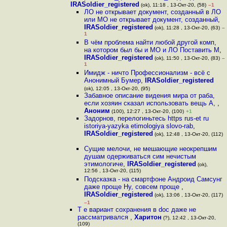
IRASoldier_registered
(ok), 11:18 , 13-Окт-20, (58)
–1
ЛО не открывает документ, созданный в ЛО
или МО не открывает документ, созданный
,
IRASoldier_registered
(ok), 11:28 , 13-Окт-20, (63)
–
1
В чём проблема найти любой другой комп,
на котором был бы и МО и ЛО Поставить М
,
IRASoldier_registered
(ok), 11:50 , 13-Окт-20, (83)
–
1
Имидж - ничто Профессионализм - всё с
Анонимный Бумер
,
IRASoldier_registered
(ok), 12:05 , 13-Окт-20, (95)
Забавное описание видения мира от раба,
если хозяин сказал использовать вещь А,
,
Аноним
(100), 12:27 , 13-Окт-20, (100)
+1
Задорнов, перелогиньтесь https rus-et ru
istoriya-yazyka etimologiya slovo-rab
,
IRASoldier_registered
(ok), 12:48 , 13-Окт-20, (112)
Сущие мелочи, не мешающие неокрепшим
душам одерживаться сим нечистым
этимологиче
,
IRASoldier_registered
(ok),
12:56 , 13-Окт-20, (115)
Подсказка - на смартфоне Андроид Самсунг
даже проще Ну, совсем проще
,
IRASoldier_registered
(ok), 13:06 , 13-Окт-20, (117)
–1
Т е вариант сохранения в doc даже не
рассматривался
,
Харитон
(?), 12:42 , 13-Окт-20,
(109)