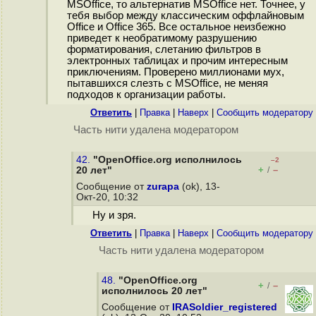
MSOffice, то альтернатив MSOffice нет. Точнее, у
тебя выбор между классическим оффлайновым
Office и Office 365. Все остальное неизбежно
приведет к необратимому разрушению
форматирования, слетанию фильтров в
электронных таблицах и прочим интересным
приключениям. Проверено миллионами мух,
пытавшихся слезть с MSOffice, не меняя
подходов к организации работы.
Ответить
|
Правка
|
Наверх
|
Cообщить модератору
Часть нити удалена модератором
42.
"OpenOffice.org исполнилось
–2
+
–
20 лет"
/
Сообщение от
zurapa
(ok), 13-
Окт-20, 10:32
Ну и зря.
Ответить
|
Правка
|
Наверх
|
Cообщить модератору
Часть нити удалена модератором
48.
"OpenOffice.org
+
–
/
исполнилось 20 лет"
Сообщение от
IRASoldier_registered