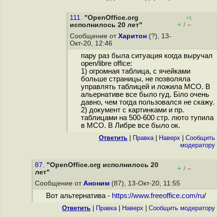
111.
"OpenOffice.org
+1
+
–
исполнилось 20 лет"
/
Сообщение от
Харитон
(?), 13-
Окт-20, 12:46
пару раз была ситуация когда выручал
open/libre office:
1) огромная таблица, с ячейками
больше страницы, не позволяла
управлять таблицей и ложила МСО. В
альернативе все было гуд. Біло очень
давно, чем тогда пользовался не скажу.
2) документ с картинками и пр.
таблицами на 500-600 стр. люто тупила
в МСО. В Либре все было ок.
Ответить
|
Правка
|
Наверх
|
Cообщить
модератору
87.
"OpenOffice.org исполнилось 20
+
–
/
лет"
Сообщение от
Аноним
(87), 13-Окт-20, 11:55
Вот альтернатива -
https://www.freeoffice.com/ru
/
Ответить
|
Правка
|
Наверх
|
Cообщить модератору