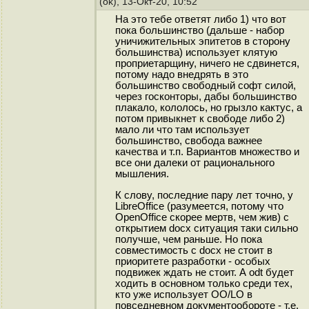
(ok), 13-Окт-20, 10:52
На это тебе ответят либо 1) что вот
пока большинство (дальше - набор
уничижительных эпитетов в сторону
большинства) использует клятую
проприетарщину, ничего не сдвинется,
потому надо внедрять в это
большинство свободный софт силой,
через госконторы, дабы большинство
плакало, кололось, но грызло кактус, а
потом привыкнет к свободе либо 2)
мало ли что там использует
большинство, свобода важнее
качества и т.п. Вариантов множество и
все они далеки от рационального
мышления.
К слову, последние пару лет точно, у
LibreOffice (разумеется, потому что
OpenOffice скорее мертв, чем жив) с
открытием docx ситуация таки сильно
получше, чем раньше. Но пока
совместимость с docx не стоит в
приоритете разработки - особых
подвижек ждать не стоит. А odt будет
ходить в основном только среди тех,
кто уже использует OO/LO в
повседневном документообороте - т.е.