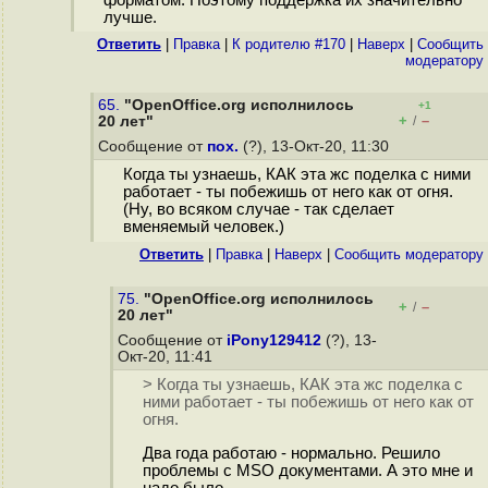
форматом. Поэтому поддержка их значительно
лучше.
Ответить
|
Правка
|
К родителю #170
|
Наверх
|
Cообщить
модератору
65.
"OpenOffice.org исполнилось
+1
+
–
20 лет"
/
Сообщение от
пох.
(?), 13-Окт-20, 11:30
Когда ты узнаешь, КАК эта жс поделка с ними
работает - ты побежишь от него как от огня.
(Ну, во всяком случае - так сделает
вменяемый человек.)
Ответить
|
Правка
|
Наверх
|
Cообщить модератору
75.
"OpenOffice.org исполнилось
+
–
/
20 лет"
Сообщение от
iPony129412
(?), 13-
Окт-20, 11:41
> Когда ты узнаешь, КАК эта жс поделка с
ними работает - ты побежишь от него как от
огня.
Два года работаю - нормально. Решило
проблемы с MSO документами. А это мне и