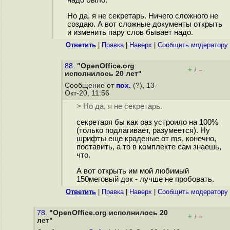
надо было.
Но да, я не секретарь. Ничего сложного не
создаю. А вот сложные документы открыть
и изменить пару слов бывает надо.
Ответить
|
Правка
|
Наверх
|
Cообщить модератору
88.
"OpenOffice.org
+
–
/
исполнилось 20 лет"
Сообщение от
пох.
(?), 13-
Окт-20, 11:56
> Но да, я не секретарь.
секретаря бы как раз устроило на 100%
(только подлагивает, разумеется). Ну
шрифты еще краденые от ms, конечно,
поставить, а то в комплекте сам знаешь,
что.
А вот открыть им мой любимый
150меговый док - лучше не пробовать.
Ответить
|
Правка
|
Наверх
|
Cообщить модератору
78.
"OpenOffice.org исполнилось 20
+
–
/
лет"