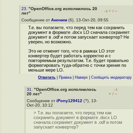
23.
"OpenOffice.org исполнилось 20
+
–
/
–1
лет"
Сообщение от
Аноним
(6), 13-Окт-20, 09:55
Т.е. вы полагаете, что перед тем как сохранить
документ в формате .docx LO сначала сохраняет
документ в .odf и потом запускает конвертер? Не
уверен, но возможно.
Это не отменят того, что в рамках LO этот
конвертер будет работать корректно и с
повторяемым результатом. Т.е. будет правильно
форматировать туда-обратно с точки зрения по
меньше мере LO.
Ответить
|
Правка
|
Наверх
|
Cообщить модератору
31.
"OpenOffice.org исполнилось
–1
+
–
20 лет"
/
Сообщение от
iPony129412
(?), 13-
Окт-20, 10:12
> Т.е. вы полагаете, что перед тем как
сохранить документ в формате .docx LO
сначала сохраняет документ в .odf и потом
запускает конвертер?