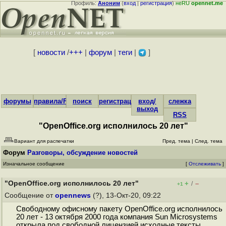
Профиль:
Аноним
(
вход
|
регистрация
)
неRU
opennet.me
[
новости
/
+++
|
форум
|
теги
|
]
форумы
правила/FAQ
поиск
регистрация
вход/
слежка
выход
RSS
"OpenOffice.org исполнилось 20 лет"
Вариант для распечатки
Пред. тема
|
След. тема
Форум
Разговоры, обсуждение новостей
Изначальное сообщение
[
Отслеживать
]
"OpenOffice.org исполнилось 20 лет"
+
–
/
+1
Сообщение от
opennews
(?), 13-Окт-20, 09:22
Свободному офисному пакету OpenOffice.org исполнилось
20 лет - 13 октября 2000 года компания Sun Microsystems
открыла под свободной лицензией исходные тексты