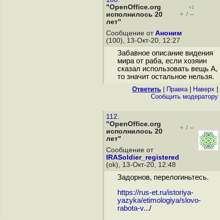
"OpenOffice.org
+1
+
–
исполнилось 20
/
лет"
Сообщение от
Аноним
(100), 13-Окт-20, 12:27
Забавное описание видения
мира от раба, если хозяин
сказал использовать вещь А,
то значит остальное нельзя.
Ответить
|
Правка
|
Наверх
|
Cообщить модератору
112.
"OpenOffice.org
+
–
/
исполнилось 20
лет"
Сообщение от
IRASoldier_registered
(ok), 13-Окт-20, 12:48
Задорнов, перелогиньтесь.
https://rus-et.ru/istoriya-
yazyka/etimologiya/slovo-
rabota-v...
/