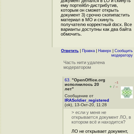
документ делался в LO и скинуть
ему портейбл-дистрибутив,
которым он сможет открыть
документ 3) срочно скопипастить
материал в MO и скинуть
получателю корректный docx. Все
варианты доступны как два байта
обмочить.
Ответить
|
Правка
|
Наверх
|
Cообщить
модератору
Часть нити удалена
модератором
63.
"OpenOffice.org
–1
исполнилось 20
+
–
/
лет"
Сообщение от
IRASoldier_registered
(ok), 13-Окт-20, 11:28
> если у меня не
открывается документ ЛО, в
котором всё и находится?
ЛО не открывает документ,