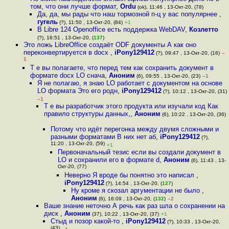
том, что они лучше формат
,
Ordu
(ok), 11:46 , 13-Окт-20, (78)
Да, да, мы рады что наш тормозной п-ц у вас популярнее
,
гугель
(?), 11:50 , 13-Окт-20, (84)
+1
В Libre 124 Openoffice есть поддержка WebDAV
,
Козлетто
(?), 16:51 , 13-Окт-20, (
137
)
Это ложь LibreOffice создаёт ODF документы А как оно
переконвертируется в docx
,
iPony129412
(?), 09:47 , 13-Окт-20, (16)
–
1
Т е вы полагаете, что перед тем как сохранить документ в
формате docx LO снача
,
Аноним
(6), 09:55 , 13-Окт-20, (23)
–1
Я не полагаю, я знаю LO работает с документом на основе
LO формата Это его родн
,
iPony129412
(?), 10:12 , 13-Окт-20, (31)
–1
Т е вы разработчик этого продукта или изучали код Как
правило структуры данных,
,
Аноним
(6), 10:22 , 13-Окт-20, (36)
Потому что идёт перегонка между двумя сложными и
разными форматами В них нет аб
,
iPony129412
(?),
11:20 , 13-Окт-20, (59)
+1
Первоначальный тезис если вы создали документ в
LO и сохранили его в формате d
,
Аноним
(6), 11:43 , 13-
Окт-20, (77)
Неверно Я вроде бы понятно это написал
,
iPony129412
(?), 14:54 , 13-Окт-20, (
127
)
Ну кроме я скозал аргументации не было
,
Аноним
(6), 16:09 , 13-Окт-20, (
132
)
–2
Ваше знание неточно А речь как раз шла о сохранении на
диск
,
Аноним
(37), 10:22 , 13-Окт-20, (37)
+1
Стыд и позор какой-то
,
iPony129412
(?), 10:33 , 13-Окт-20,
(43)