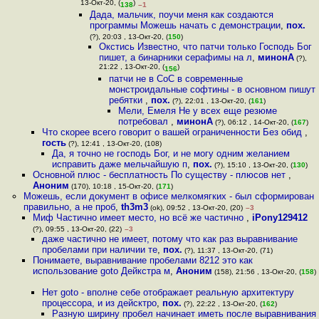
13-Окт-20, (
)
138
–1
Дада, мальчик, поучи меня как создаются
программы Можешь начать с демонстрации
,
пох.
(?), 20:03 , 13-Окт-20, (
150
)
Окстись Известно, что патчи только Господь Бог
пишет, а бинарники серафимы на л
,
минонА
(?),
21:22 , 13-Окт-20, (
)
156
патчи не в CoC в современные
монстроидальные софтины - в основном пишут
ребятки
,
пох.
(?), 22:01 , 13-Окт-20, (
161
)
Мели, Емеля Не у всех еще резюме
потребовал
,
минонА
(?), 06:12 , 14-Окт-20, (
167
)
Что скорее всего говорит о вашей ограниченности Без обид
,
гость
(?), 12:41 , 13-Окт-20, (108)
Да, я точно не господь Бог, и не могу одним желанием
исправить даже мельчайшую п
,
пох.
(?), 15:10 , 13-Окт-20, (
130
)
Основной плюс - бесплатность По существу - плюсов нет
,
Аноним
(170), 10:18 , 15-Окт-20, (
171
)
Можешь, если документ в офисе мелкомягких - был сформирован
правильно, а не проб
,
th3m3
(ok), 09:52 , 13-Окт-20, (20)
–3
Миф Частично имеет место, но всё же частично
,
iPony129412
(?), 09:55 , 13-Окт-20, (22)
–3
даже частично не имеет, потому что как раз выравнивание
пробелами при наличии те
,
пох.
(?), 11:37 , 13-Окт-20, (71)
Понимаете, выравнивание пробелами 8212 это как
использование goto Дейкстра м
,
Аноним
(158), 21:56 , 13-Окт-20, (
158
)
Нет goto - вполне себе отображает реальную архитектуру
процессора, и из дейсктро
,
пох.
(?), 22:22 , 13-Окт-20, (
162
)
Разную ширину пробел начинает иметь после выравнивания