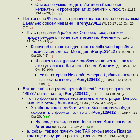
–1
Они же не умеют кодить Им твои объяснения
непонятны и противоречат их религии -
,
пох.
(?), 11:31 ,
13-Окт-20, (68)
+1
Нет конечно Форматы в принципе полностью не совместимы
Банально совсем недавно
,
iPony129412
(?), 10:17 , 13-Окт-20,
(35)
–1
Вы с программой работали Он перед сохранением
предупреждает, что не все элементы
,
Аноним
(6), 10:24 ,
13-Окт-20, (38)
–1
КонечноЭто типа ты один тест на hello world провёл и
такой вывод сделал Молодец
,
iPony129412
(?), 10:28 , 13-
Окт-20, (41)
–1
Я вашего поощрения и одобрения не искал, так что
это тут лишнее Да и нить бесед
,
Аноним
(6), 10:34 , 13-
Окт-20, (44)
Нить потеряна Не особо Неверно Добавить нечего к
вышесказанному
,
iPony129412
(?), 10:41 , 13-Окт-20,
(46)
–1
Вот на ещё в нагрузкуhttps ask libreoffice org en question
149777 current-comp
,
iPony129412
(?), 11:38 , 13-Окт-20, (73)
То что форматы несовместимы никто не отрицает Вопрос
был не в этом
,
Аноним
(6), 11:48 , 13-Окт-20, (80)
–1
У тебя голова из дуба или чего Как программа будет
сохранять в формат то, что эт
,
iPony129412
(?), 16:44 , 13-
Окт-20, (
)
135
Ну вроде очевидно как Понятно же Выше написал
,
Аноним
(6), 17:34 , 13-Окт-20, (
141
)
а, ффак, так вот почему оно ТАК открывалось Правда,
там еще и внутри в просто т
,
пох.
(?), 20:54 , 13-Окт-20, (
155
)