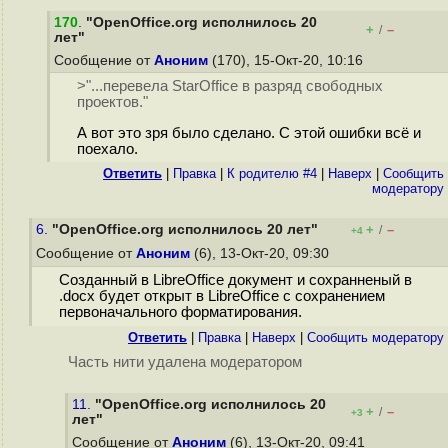
170
.
"OpenOffice.org исполнилось 20
+
–
/
лет"
Сообщение от
Аноним
(170), 15-Окт-20, 10:16
>"...перевела StarOffice в разряд свободных
проектов."
А вот это зря было сделано. С этой ошибки всё и
поехало.
Ответить
|
Правка
|
К родителю #4
|
Наверх
|
Cообщить
модератору
6.
"OpenOffice.org исполнилось 20 лет"
+
–
/
+4
Сообщение от
Аноним
(6), 13-Окт-20, 09:30
Созданный в LibreOffice документ и сохранненый в
.docx будет открыт в LibreOffice с сохранением
первоначального форматирования.
Ответить
|
Правка
|
Наверх
|
Cообщить модератору
Часть нити удалена модератором
11.
"OpenOffice.org исполнилось 20
+
–
/
+3
лет"
Сообщение от
Аноним
(6), 13-Окт-20, 09:41