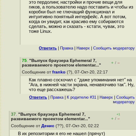
это пердолинг, настройки и прочие вещи для
гиков, а пользователю надо поставить и чтобы из
коробки был не глючащий функционал и
интуитивно понятный интерфейс. А вот потом,
когда он увидит, как красиво ему собираются
сделать, можно и сказать - кстати, чувак, это
тоже Linux.
Ответить
|
Правка
|
Наверх
|
Cообщить модератору
75
.
"Выпуск браузера Ephemeral 7,
+
–
/
развиваемого проектом elementar..."
Сообщение от
franko
(?), 07-Окт-20, 22:17
Как плавно соскочил с "даже упоминания нет" на
"Ага, в нижней части экрана, ненавязчиво так". Ну,
что еще расскажешь?
Ответить
|
Правка
|
К родителю #31
|
Наверх
|
Cообщить
модератору
37
.
"Выпуск браузера Ephemeral 7,
+1
+
–
развиваемого проектом elementar..."
/
Сообщение от
Денис
(??), 07-Окт-20, 02:22
В их репозитории я его не нашел (прячут)