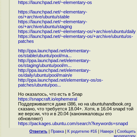
https://launchpad.net/~elementary-os
https://launchpad.net/~elementary-
os/+archive/ubuntu/stable
https://launchpad.net/~elementary-
os/+archive/ubuntu/staging
https://launchpad.net/~elementary-os/+archive/ubuntu/daily
https://launchpad.net/~elementary-os/+archive/ubuntu/os-
patches
http://ppa.launchpad.net/elementary-
os/stable/ubuntu/pool/ma...
http://ppa.launchpad.net/elementary-
os/staging/ubuntu/pool/m...
http://ppa.launchpad.net/elementary-
os/daily/ubuntu/pool/main/e
http://ppa.launchpad.net/elementary-os/os-
patches/ubuntu/poo...
Но оказалось, что есть в Snap
https://snapcraft.io/ephemeral
Поддерживается даже i386, но на ubuntuhandbook.org
сказано, что требуется 18.04+. Хотя, в 16.04 snapd той
же версии, что и в 20.04 (каноникаловцы его
обновляют)
https://packages.ubuntu.com/search?keywords=snapd
Ответить
|
Правка
|
К родителю #16
|
Наверх
|
Cообщить
модератору