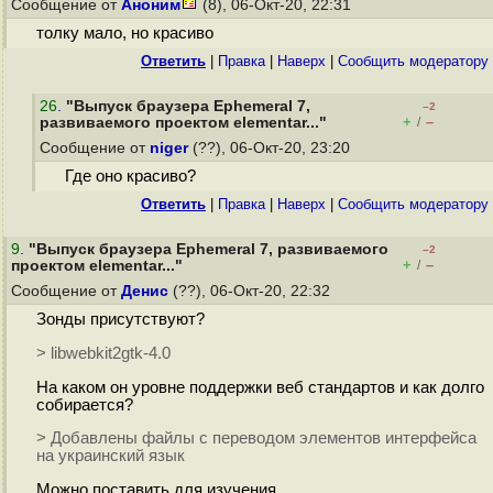
Сообщение от
Аноним
(8), 06-Окт-20, 22:31
толку мало, но красиво
Ответить
|
Правка
|
Наверх
|
Cообщить модератору
26
.
"Выпуск браузера Ephemeral 7,
–2
+
–
развиваемого проектом elementar..."
/
Сообщение от
niger
(??), 06-Окт-20, 23:20
Где оно красиво?
Ответить
|
Правка
|
Наверх
|
Cообщить модератору
9
.
"Выпуск браузера Ephemeral 7, развиваемого
–2
+
–
проектом elementar..."
/
Сообщение от
Денис
(??), 06-Окт-20, 22:32
Зонды присутствуют?
> libwebkit2gtk-4.0
На каком он уровне поддержки веб стандартов и как долго
собирается?
> Добавлены файлы с переводом элементов интерфейса
на украинский язык
Можно поставить для изучения.