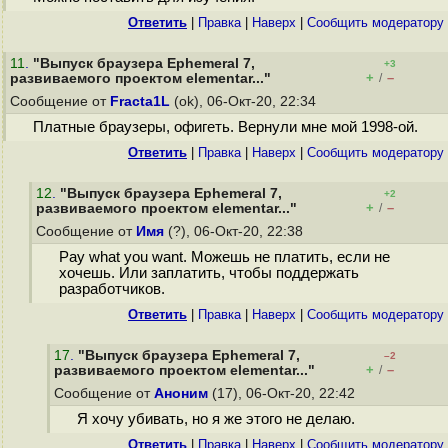
Ответить
|
Правка
|
Наверх
|
Cообщить модератору
11
.
"Выпуск браузера Ephemeral 7,
+3
+
–
развиваемого проектом elementar..."
/
Сообщение от
Fracta1L
(ok), 06-Окт-20, 22:34
Платные браузеры, офигеть. Вернули мне мой 1998-ой.
Ответить
|
Правка
|
Наверх
|
Cообщить модератору
12
.
"Выпуск браузера Ephemeral 7,
+2
+
–
развиваемого проектом elementar..."
/
Сообщение от
Имя
(?), 06-Окт-20, 22:38
Pay what you want. Можешь не платить, если не
хочешь. Или заплатить, чтобы поддержать
разработчиков.
Ответить
|
Правка
|
Наверх
|
Cообщить модератору
17
.
"Выпуск браузера Ephemeral 7,
–2
+
–
развиваемого проектом elementar..."
/
Сообщение от
Аноним
(17), 06-Окт-20, 22:42
Я хочу убивать, но я же этого не делаю.
Ответить
|
Правка
|
Наверх
|
Cообщить модератору