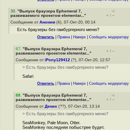
30
.
"Выпуск браузера Ephemeral 7,
+1
+
–
развиваемого проектом elementar..."
/
Сообщение от
Аноним
(6), 07-Окт-20, 00:14
Есть браузеры без гамбургерного меню?
Ответить
|
Правка
|
Наверх
|
Cообщить модератору
67
.
"Выпуск браузера Ephemeral 7,
+
–
/
развиваемого проектом elementar..."
Сообщение от
iPony129412
(?), 07-Окт-20, 12:57
> Есть браузеры без гамбургерного меню?
Safari
Ответить
|
Правка
|
Наверх
|
Cообщить модератору
69
.
"Выпуск браузера Ephemeral 7,
+1
+
–
развиваемого проектом elementar..."
/
Сообщение от
Денис
(??), 07-Окт-20, 13:14
> Есть браузеры без гамбургерного меню?
SeaMonkey, Pale Moon, Otter.
SeaMonkey последняя побыстрее будет.