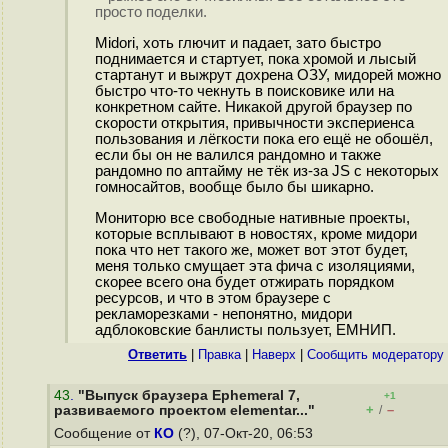
просто поделки.
Midori, хоть глючит и падает, зато быстро
поднимается и стартует, пока хромой и лысый
стартанут и выжрут дохрена ОЗУ, мидорей можно
быстро что-то чекнуть в поисковике или на
конкретном сайте. Никакой другой браузер по
скорости открытия, привычности экспериенса
пользования и лёгкости пока его ещё не обошёл,
если бы он не валился рандомно и также
рандомно по аптайму не тёк из-за JS с некоторых
гомносайтов, вообще было бы шикарно.
Мониторю все свободные нативные проекты,
которые всплывают в новостях, кроме мидори
пока что нет такого же, может вот этот будет,
меня только смущает эта фича с изоляциями,
скорее всего она будет отжирать порядком
ресурсов, и что в этом браузере с
рекламорезками - непонятно, мидори
адблоковские банлисты пользует, ЕМНИП.
Ответить
|
Правка
|
Наверх
|
Cообщить модератору
43
.
"Выпуск браузера Ephemeral 7,
+1
+
–
развиваемого проектом elementar..."
/
Сообщение от
КО
(?), 07-Окт-20, 06:53