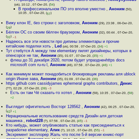
(ok), 10:12 , 07-Окт-20, (
54
)
В профессиональном ПО это вполне уместно
,
Аноним
(50),
10:35 , 07-Окт-20, (
)
57
Вижу клон IE, без строки с заголовком
,
Аноним
(29), 23:38 , 06-Окт-20,
(
)
29
Бёлген ОС со своим бёлген браузером
,
Аноним
(32), 00:44 , 07-Окт-20,
(
)
32
–1
Надеюсь все эти новости про дипины элементары и прочие
китайские поделки хоть
,
Led
(ok), 00:58 , 07-Окт-20, (
34
)
+1
Тут стебутся А между тем elementary пилят дизайнеры, которых в
опенсорсе не так
,
Аноним
(35), 01:07 , 07-Окт-20, (
35
)
+1
флеш до 31 декабря 2020, потом будет упраздненhttps docs
microsoft com ru-ru l
,
Аноним
(46), 07:58 , 07-Окт-20, (
46
)
+1
Как минимум может понадобиться блокировщик рекламы аля ublock
origin Иначе зава
,
Аноним
(35), 01:09 , 07-Окт-20, (
36
)
https github com cassidyjames ephemeral graphs contributors
,
Денис
(??), 02:29 , 07-Окт-20, (
39
)
–3
Есть он там Чё сказать-то хотел
,
Аноним
(58), 10:35 , 07-Окт-20, (
58
)
+2
Выглядит офигительно Восторг 128562
,
Аноним
(42), 06:25 , 07-Окт-20,
(
)
42
+1
Нерациональные использование средств Дизайн аля детская
машинка
,
robot228
(?), 07:56 , 07-Окт-20, (
45
)
–1
Кто нибудь, может опубликовать статью как присоединиться к
разработке elementary
,
Алик
(?), 10:15 , 07-Окт-20, (
55
)
–1
Экскремент эксплорер Жаль что после 5-й версии юникс-порт