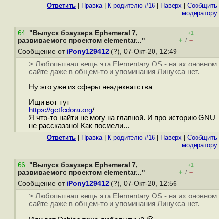
Ответить
|
Правка
|
К родителю #16
|
Наверх
|
Cообщить
модератору
64
.
"Выпуск браузера Ephemeral 7,
+1
+
–
развиваемого проектом elementar..."
/
Сообщение от
iPony129412
(?), 07-Окт-20, 12:49
> Любопытная вещь эта Elementary OS - на их оновном
сайте даже в общем-то и упоминания Линукса нет.
Ну это уже из сферы неадекватства.
Ищи вот тут
https://getfedora.org
/
Я что-то найти не могу на главной. И про историю GNU
не рассказано! Как посмели...
Ответить
|
Правка
|
К родителю #16
|
Наверх
|
Cообщить
модератору
66
.
"Выпуск браузера Ephemeral 7,
+1
+
–
развиваемого проектом elementar..."
/
Сообщение от
iPony129412
(?), 07-Окт-20, 12:56
> Любопытная вещь эта Elementary OS - на их оновном
сайте даже в общем-то и упоминания Линукса нет.