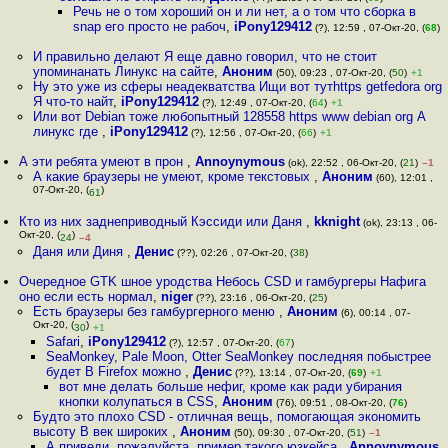
Речь не о том хороший он и ли нет, а о том что сборка в
snap его просто не рабоч
,
iPony129412
(?), 12:59 , 07-Окт-20, (
68
)
И правильно делают Я еще давно говорил, что не стоит
упоминанать Линукс на сайте
,
Аноним
(50), 09:23 , 07-Окт-20, (
50
)
+1
Ну это уже из сферы неадекватства Ищи вот тутhttps getfedora org
Я что-то найт
,
iPony129412
(?), 12:49 , 07-Окт-20, (
64
)
+1
Или вот Debian тоже любопытный 128558 https www debian org А
линукс где
,
iPony129412
(?), 12:56 , 07-Окт-20, (
66
)
+1
А эти ребята умеют в прон
,
Annoynymous
(ok), 22:52 , 06-Окт-20, (
21
)
–1
А какие браузеры не умеют, кроме текстовых
,
Аноним
(60), 12:01 ,
07-Окт-20, (
)
61
Кто из них заднеприводный Кэссиди или Даня
,
kknight
(ok), 23:13 , 06-
Окт-20, (
)
24
–4
Даня или Диня
,
Денис
(??), 02:26 , 07-Окт-20, (
38
)
Очередное GTK шное уродства Небось CSD и гамбургеры Нафига
оно если есть нормал
,
niger
(??), 23:16 , 06-Окт-20, (
25
)
Есть браузеры без гамбургерного меню
,
Аноним
(6), 00:14 , 07-
Окт-20, (
)
30
+1
Safari
,
iPony129412
(?), 12:57 , 07-Окт-20, (
67
)
SeaMonkey, Pale Moon, Otter SeaMonkey последняя побыстрее
будет В Firefox можно
,
Денис
(??), 13:14 , 07-Окт-20, (
69
)
+1
вот мне делать больше нефиг, кроме как ради убирания
кнопки колупаться в CSS
,
Аноним
(76), 09:51 , 08-Окт-20, (
76
)
Будто это плохо CSD - отличная вещь, помогающая экономить
высоту В век широких
,
Аноним
(50), 09:30 , 07-Окт-20, (
51
)
–1
А приведи, пожалуйста, пример такого юзкейса
,
Annoynymous