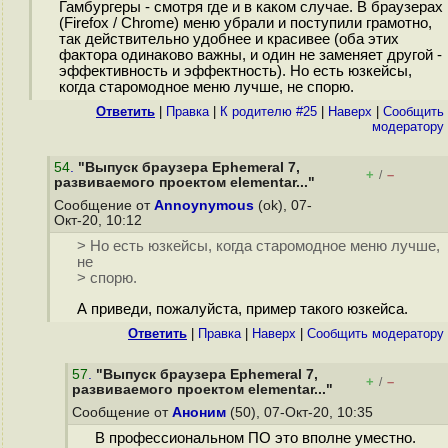
Гамбургеры - смотря где и в каком случае. В браузерах
(Firefox / Chrome) меню убрали и поступили грамотно,
так действительно удобнее и красивее (оба этих
фактора одинаково важны, и один не заменяет другой -
эффективность и эффектность). Но есть юзкейсы,
когда старомодное меню лучше, не спорю.
Ответить
|
Правка
|
К родителю #25
|
Наверх
|
Cообщить
модератору
54
.
"Выпуск браузера Ephemeral 7,
+
–
/
развиваемого проектом elementar..."
Сообщение от
Annoynymous
(ok), 07-
Окт-20, 10:12
> Но есть юзкейсы, когда старомодное меню лучше,
не
> спорю.
А приведи, пожалуйста, пример такого юзкейса.
Ответить
|
Правка
|
Наверх
|
Cообщить модератору
57
.
"Выпуск браузера Ephemeral 7,
+
–
/
развиваемого проектом elementar..."
Сообщение от
Аноним
(50), 07-Окт-20, 10:35
В профессиональном ПО это вполне уместно.