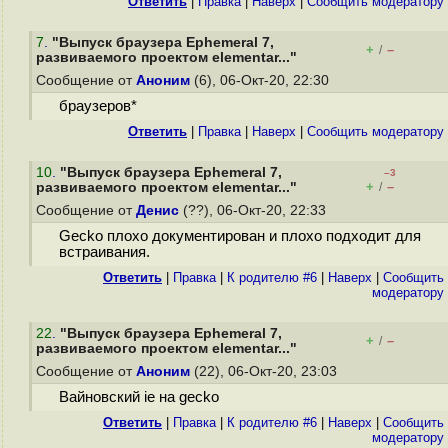
Ответить
|
Правка
|
Наверх
|
Cообщить модератору
7
.
"Выпуск браузера Ephemeral 7,
+
–
/
развиваемого проектом elementar..."
Сообщение от
Аноним
(6), 06-Окт-20, 22:30
браузеров*
Ответить
|
Правка
|
Наверх
|
Cообщить модератору
10
.
"Выпуск браузера Ephemeral 7,
–3
+
–
развиваемого проектом elementar..."
/
Сообщение от
Денис
(??), 06-Окт-20, 22:33
Gecko плохо документирован и плохо подходит для
встраивания.
Ответить
|
Правка
|
К родителю #6
|
Наверх
|
Cообщить
модератору
22
.
"Выпуск браузера Ephemeral 7,
+
–
/
развиваемого проектом elementar..."
Сообщение от
Аноним
(22), 06-Окт-20, 23:03
Вайновский ie на gecko
Ответить
|
Правка
|
К родителю #6
|
Наверх
|
Cообщить
модератору