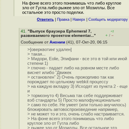
На фоне всего этого понимаешь что либо круглое
зло от Гугла либо рыжее зло от Мозиллы. Все
остальное это просто поделки.
Ответить
|
Правка
|
Наверх
|
Cообщить модератору
41
.
"Выпуск браузера Ephemeral 7,
+2
+
–
развиваемого проектом elementar..."
/
Сообщение от
Аноним
(41), 07-Окт-20, 06:15
>[оверквотинг удален]
> такая...
> Мидори, Eolie, Эпифани - все это в той или иной
степени 1)
> глючно - падает либо на ровном месте либо
виснет илибо "Движек
> остановлен" 2) Очень прожорливо так как
порождает по цельному webkit процессу
> на каждую вкладку 3) Исходят из пункта 2 - еще
и
> тормознуто 4) Весьма так себе поддерживает
вэб стандарты 5) Просто малофункционально
> само по себе. Не умеет (или только анучилось)
блокировать автовоспроизведение напрмиер,
> не может то и это, очень слабо настраивается.
> На фоне всего этого понимаешь что либо
круглое зло от Гугла либо
> рыжее зло от Мозиллы. Все остальное это