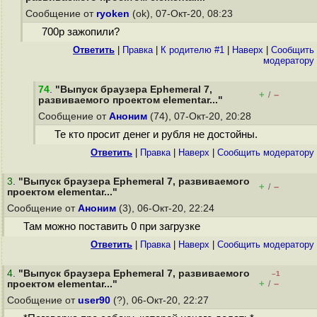
Сообщение от
ryoken
(ok), 07-Окт-20, 08:23
700р зажопили?
Ответить
|
Правка
|
К родителю #1
|
Наверх
|
Cообщить
модератору
74
.
"Выпуск браузера Ephemeral 7,
+
–
/
развиваемого проектом elementar..."
Сообщение от
Аноним
(74), 07-Окт-20, 20:28
Те кто просит денег и рубля не достойны.
Ответить
|
Правка
|
Наверх
|
Cообщить модератору
3
.
"Выпуск браузера Ephemeral 7, развиваемого
+
–
/
проектом elementar..."
Сообщение от
Аноним
(3), 06-Окт-20, 22:24
Там можно поставить 0 при загрузке
Ответить
|
Правка
|
Наверх
|
Cообщить модератору
4
.
"Выпуск браузера Ephemeral 7, развиваемого
–1
+
–
проектом elementar..."
/
Сообщение от
user90
(?), 06-Окт-20, 22:27