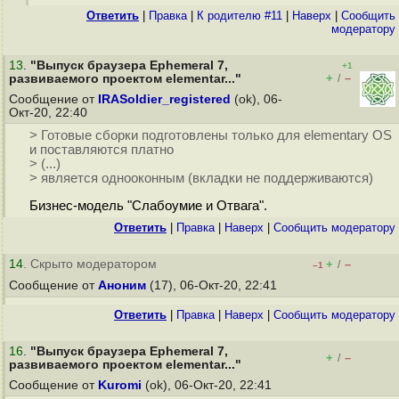
Ответить
|
Правка
|
К родителю #11
|
Наверх
|
Cообщить
модератору
13
.
"Выпуск браузера Ephemeral 7,
+1
+
–
развиваемого проектом elementar..."
/
Сообщение от
IRASoldier_registered
(ok), 06-
Окт-20, 22:40
> Готовые сборки подготовлены только для elementary OS
и поставляются платно
> (...)
> является однооконным (вкладки не поддерживаются)
Бизнес-модель "Слабоумие и Отвага".
Ответить
|
Правка
|
Наверх
|
Cообщить модератору
14
. Скрыто модератором
+
–
/
–1
Сообщение от
Аноним
(17), 06-Окт-20, 22:41
Ответить
|
Правка
|
Наверх
|
Cообщить модератору
16
.
"Выпуск браузера Ephemeral 7,
+
–
/
развиваемого проектом elementar..."
Сообщение от
Kuromi
(ok), 06-Окт-20, 22:41