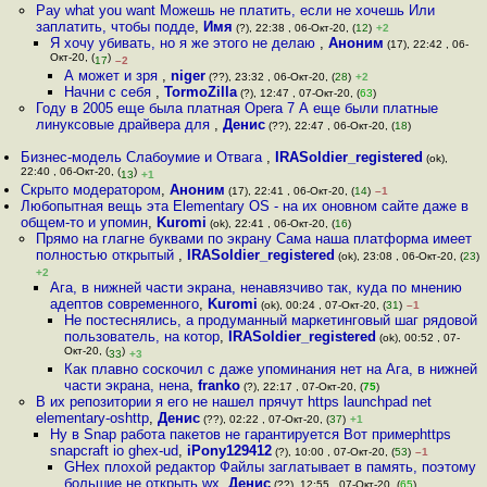
Pay what you want Можешь не платить, если не хочешь Или
заплатить, чтобы подде
,
Имя
(?), 22:38 , 06-Окт-20, (
12
)
+2
Я хочу убивать, но я же этого не делаю
,
Аноним
(17), 22:42 , 06-
Окт-20, (
)
17
–2
А может и зря
,
niger
(??), 23:32 , 06-Окт-20, (
28
)
+2
Начни с себя
,
TormoZilla
(?), 12:47 , 07-Окт-20, (
63
)
Году в 2005 еще была платная Opera 7 А еще были платные
линуксовые драйвера для
,
Денис
(??), 22:47 , 06-Окт-20, (
18
)
Бизнес-модель Слабоумие и Отвага
,
IRASoldier_registered
(ok),
22:40 , 06-Окт-20, (
)
13
+1
Скрыто модератором
,
Аноним
(17), 22:41 , 06-Окт-20, (
14
)
–1
Любопытная вещь эта Elementary OS - на их оновном сайте даже в
общем-то и упомин
,
Kuromi
(ok), 22:41 , 06-Окт-20, (
16
)
Прямо на глагне буквами по экрану Сама наша платформа имеет
полностью открытый
,
IRASoldier_registered
(ok), 23:08 , 06-Окт-20, (
23
)
+2
Ага, в нижней части экрана, ненавязчиво так, куда по мнению
адептов современного
,
Kuromi
(ok), 00:24 , 07-Окт-20, (
31
)
–1
Не постеснялись, а продуманный маркетинговый шаг рядовой
пользователь, на котор
,
IRASoldier_registered
(ok), 00:52 , 07-
Окт-20, (
)
33
+3
Как плавно соскочил с даже упоминания нет на Ага, в нижней
части экрана, нена
,
franko
(?), 22:17 , 07-Окт-20, (
75
)
В их репозитории я его не нашел прячут https launchpad net
elementary-oshttp
,
Денис
(??), 02:22 , 07-Окт-20, (
37
)
+1
Ну в Snap работа пакетов не гарантируется Вот примерhttps
snapcraft io ghex-ud
,
iPony129412
(?), 10:00 , 07-Окт-20, (
53
)
–1
GHex плохой редактор Файлы заглатывает в память, поэтому
большие не открыть wx
,
Денис
(??), 12:55 , 07-Окт-20, (
65
)