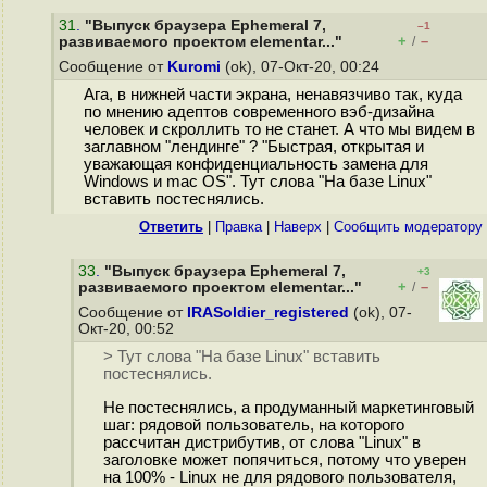
31
.
"Выпуск браузера Ephemeral 7,
–1
+
–
развиваемого проектом elementar..."
/
Сообщение от
Kuromi
(ok), 07-Окт-20, 00:24
Ага, в нижней части экрана, ненавязчиво так, куда
по мнению адептов современного вэб-дизайна
человек и скроллить то не станет. А что мы видем в
заглавном "лендинге" ? "Быстрая, открытая и
уважающая конфиденциальность замена для
Windows и mac OS". Тут слова "На базе Linux"
вставить постеснялись.
Ответить
|
Правка
|
Наверх
|
Cообщить модератору
33
.
"Выпуск браузера Ephemeral 7,
+3
+
–
развиваемого проектом elementar..."
/
Сообщение от
IRASoldier_registered
(ok), 07-
Окт-20, 00:52
> Тут слова "На базе Linux" вставить
постеснялись.
Не постеснялись, а продуманный маркетинговый
шаг: рядовой пользователь, на которого
рассчитан дистрибутив, от слова "Linux" в
заголовке может попячиться, потому что уверен
на 100% - Linux не для рядового пользователя,