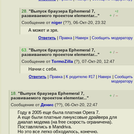
28
.
"Выпуск браузера Ephemeral 7,
+2
+
–
развиваемого проектом elementar..."
/
Сообщение от
niger
(??), 06-Окт-20, 23:32
А может и зря.
Ответить
|
Правка
|
Наверх
|
Cообщить модератору
63
.
"Выпуск браузера Ephemeral 7,
+
–
/
развиваемого проектом elementar..."
Сообщение от
TormoZilla
(?), 07-Окт-20, 12:47
Начни с себя.
Ответить
|
Правка
|
К родителю #17
|
Наверх
|
Cообщить
модератору
18
.
"Выпуск браузера Ephemeral 7,
+
–
/
развиваемого проектом elementar..."
Сообщение от
Денис
(??), 06-Окт-20, 22:47
Году в 2005 еще была платная Opera 7.
А еще были платные линуксовые драйвера для
диалап модема (на free скорость ограничена).
Поставлялись в Mandriva.
Но это все легко обходилось, конечно.