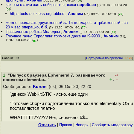
дропнули
,
Аноним
(56), 10:16 , 07-Окт-20, (
56
)
как они с этим жить собираются
,
жека воробьев
(?), 11:16 , 07-Окт-20,
(
)
59
https tools suckless org tabbed
,
Аноним
(76), 09:59 , 08-Окт-20, (
79
)
можно продавать двухоконный за 15 долларов, а трёхоконный - за
20 у вас операцио
,
б.б.
(?), 13:36 , 07-Окт-20, (
70
)
Правильные ребята Молодцы
,
Аноним
(-), 16:20 , 07-Окт-20, (
71
)
Глючное гауно Скроллинг тормозит даже на i9-9900
,
Аноним
(81),
12:07 , 08-Окт-20, (
)
81
Сообщения
[
Сортировка по времени
|
RSS
]
1
.
"Выпуск браузера Ephemeral 7, развиваемого
–7
+
–
проектом elementar..."
/
Сообщение от
Kuromi
(ok), 06-Окт-20, 22:20
"движок WebKitGTK" - ясно, еще один
"Готовые сборки подготовлены только для elementary OS и
поставляются платно"
WHATTTTT?????? Нет, серьезно, 9$...
Ответить
|
Правка
|
Наверх
|
Cообщить модератору