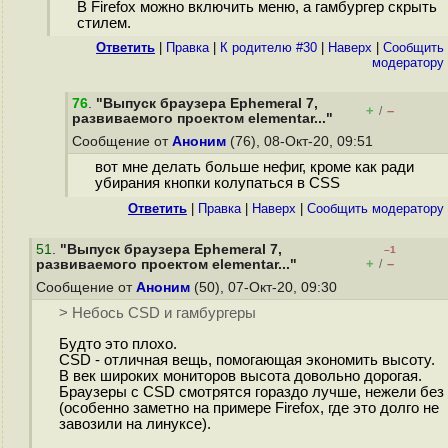
В Firefox можно включить меню, а гамбургер скрыть
стилем.
Ответить
|
Правка
|
К родителю #30
|
Наверх
|
Cообщить
модератору
76
.
"Выпуск браузера Ephemeral 7,
+
–
/
развиваемого проектом elementar..."
Сообщение от
Аноним
(76), 08-Окт-20, 09:51
вот мне делать больше нефиг, кроме как ради
убирания кнопки колупаться в CSS
Ответить
|
Правка
|
Наверх
|
Cообщить модератору
51
.
"Выпуск браузера Ephemeral 7,
–1
+
–
развиваемого проектом elementar..."
/
Сообщение от
Аноним
(50), 07-Окт-20, 09:30
> Небось CSD и гамбургеры
Будто это плохо.
CSD - отличная вещь, помогающая экономить высоту.
В век широких мониторов высота довольно дорогая.
Браузеры с CSD смотрятся гораздо лучше, нежели без
(особенно заметно на примере Firefox, где это долго не
завозили на линуксе).