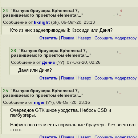
24
.
"Выпуск браузера Ephemeral 7,
–4
+
–
развиваемого проектом elementar..."
/
Сообщение от
kknight
(ok), 06-Окт-20, 23:13
Кто из них заднеприводный: Кэссиди или Даня?
Ответить
|
Правка
|
Наверх
|
Cообщить модератору
38
.
"Выпуск браузера Ephemeral 7,
+
–
/
развиваемого проектом elementar..."
Сообщение от
Денис
(??), 07-Окт-20, 02:26
Даня или Диня?
Ответить
|
Правка
|
Наверх
|
Cообщить модератору
25
.
"Выпуск браузера Ephemeral 7,
+
–
/
развиваемого проектом elementar..."
Сообщение от
niger
(??), 06-Окт-20, 23:16
Очередное GTK'шное уродства. Небось CSD и
гамбургеры.
Нафига оно если есть нормальные браузеры без всего вот
этого.
Ответить
|
Правка
|
Наверх
|
Cообщить модератору