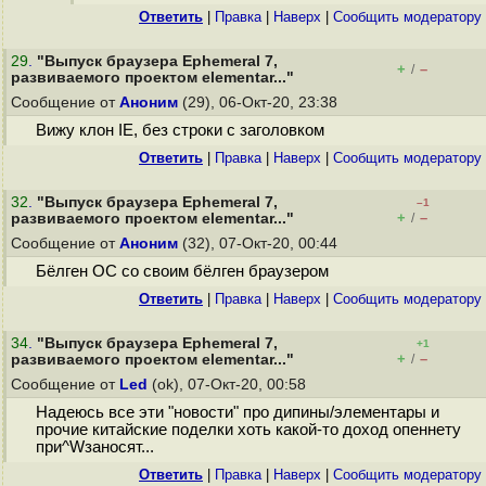
Ответить
|
Правка
|
Наверх
|
Cообщить модератору
29
.
"Выпуск браузера Ephemeral 7,
+
–
/
развиваемого проектом elementar..."
Сообщение от
Аноним
(29), 06-Окт-20, 23:38
Вижу клон IE, без строки с заголовком
Ответить
|
Правка
|
Наверх
|
Cообщить модератору
32
.
"Выпуск браузера Ephemeral 7,
–1
+
–
развиваемого проектом elementar..."
/
Сообщение от
Аноним
(32), 07-Окт-20, 00:44
Бёлген ОС со своим бёлген браузером
Ответить
|
Правка
|
Наверх
|
Cообщить модератору
34
.
"Выпуск браузера Ephemeral 7,
+1
+
–
развиваемого проектом elementar..."
/
Сообщение от
Led
(ok), 07-Окт-20, 00:58
Надеюсь все эти "новости" про дипины/элементары и
прочие китайские поделки хоть какой-то доход опеннету
при^Wзаносят...
Ответить
|
Правка
|
Наверх
|
Cообщить модератору