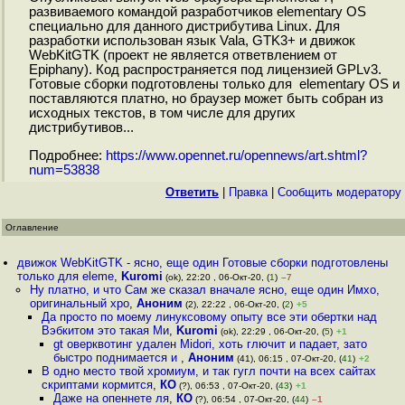
развиваемого командой разработчиков elementary OS
специально для данного дистрибутива Linux. Для
разработки использован язык Vala, GTK3+ и движок
WebKitGTK (проект не является ответвлением от
Epiphany). Код распространяется под лицензией GPLv3.
Готовые сборки подготовлены только для elementary OS и
поставляются платно, но браузер может быть собран из
исходных текстов, в том числе для других
дистрибутивов...
Подробнее:
https://www.opennet.ru/opennews/art.shtml?
num=53838
Ответить
|
Правка
|
Cообщить модератору
Оглавление
движок WebKitGTK - ясно, еще один Готовые сборки подготовлены
только для eleme
,
Kuromi
(ok), 22:20 , 06-Окт-20, (
1
)
–7
Ну платно, и что Сам же сказал вначале ясно, еще один Имхо,
оригинальный хро
,
Аноним
(2), 22:22 , 06-Окт-20, (
2
)
+5
Да просто по моему линуксовому опыту все эти обертки над
Вэбкитом это такая Ми
,
Kuromi
(ok), 22:29 , 06-Окт-20, (
5
)
+1
gt оверквотинг удален Midori, хоть глючит и падает, зато
быстро поднимается и
,
Аноним
(41), 06:15 , 07-Окт-20, (
41
)
+2
В одно место твой хромиум, и так гугл почти на всех сайтах
скриптами кормится
,
КО
(?), 06:53 , 07-Окт-20, (
43
)
+1
Даже на опеннете ля
,
КО
(?), 06:54 , 07-Окт-20, (
44
)
–1