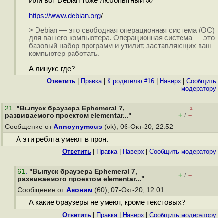
Или вот Debian тоже любопытный 😮
https://www.debian.org
/
> Debian — это свободная операционная система (ОС)
для вашего компьютера. Операционная система — это
базовый набор программ и утилит, заставляющих ваш
компьютер работать.
А линукс где?
Ответить
|
Правка
|
К родителю #16
|
Наверх
|
Cообщить
модератору
21
.
"Выпуск браузера Ephemeral 7,
–1
+
–
развиваемого проектом elementar..."
/
Сообщение от
Annoynymous
(ok), 06-Окт-20, 22:52
А эти ребята умеют в прон.
Ответить
|
Правка
|
Наверх
|
Cообщить модератору
61
.
"Выпуск браузера Ephemeral 7,
+
–
/
развиваемого проектом elementar..."
Сообщение от
Аноним
(60), 07-Окт-20, 12:01
А какие браузеры не умеют, кроме текстовых?
Ответить
|
Правка
|
Наверх
|
Cообщить модератору