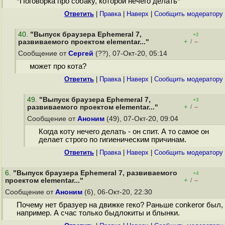
*Поговорка про собаку, которой нечего делать*
Ответить
|
Правка
|
Наверх
|
Cообщить модератору
40
.
"Выпуск браузера Ephemeral 7,
+2
+
–
развиваемого проектом elementar..."
/
Сообщение от
Сергей
(??), 07-Окт-20, 05:14
может про кота?
Ответить
|
Правка
|
Наверх
|
Cообщить модератору
49
.
"Выпуск браузера Ephemeral 7,
+3
+
–
развиваемого проектом elementar..."
/
Сообщение от
Аноним
(49), 07-Окт-20, 09:04
Когда коту нечего делать - он спит. А то самое он
делает строго по гигиеническим причинам.
Ответить
|
Правка
|
Наверх
|
Cообщить модератору
6
.
"Выпуск браузера Ephemeral 7, развиваемого
+4
+
–
проектом elementar..."
/
Сообщение от
Аноним
(6), 06-Окт-20, 22:30
Почему нет бразуер на движке геко? Раньше conkeror был,
например. А счас только быдлокиты и блынки.