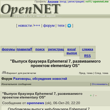
Профиль:
Аноним
(
вход
|
регистрация
)
неRU
opennet.me
[
новости
/
+++
|
форум
|
теги
|
]
форумы
правила/FAQ
поиск
регистрация
вход/
слежка
выход
RSS
"Выпуск браузера Ephemeral 7, развиваемого
проектом elementary OS"
Вариант для распечатки
Пред. тема
|
След. тема
Форум
Разговоры, обсуждение новостей
Изначальное сообщение
[
Отслеживать
]
"Выпуск браузера Ephemeral 7, развиваемого
+
–
/
проектом elementary OS"
Сообщение от
opennews
(ok), 06-Окт-20, 22:20
Опубликован выпуск web-браузера Ephemeral 7,