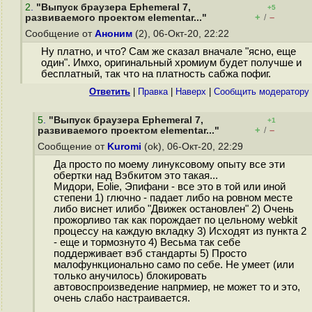
2
.
"Выпуск браузера Ephemeral 7,
+5
+
–
развиваемого проектом elementar..."
/
Сообщение от
Аноним
(2), 06-Окт-20, 22:22
Ну платно, и что? Сам же сказал вначале "ясно, еще
один". Имхо, оригинальный хромиум будет получше и
бесплатный, так что на платность сабжа пофиг.
Ответить
|
Правка
|
Наверх
|
Cообщить модератору
5
.
"Выпуск браузера Ephemeral 7,
+1
+
–
развиваемого проектом elementar..."
/
Сообщение от
Kuromi
(ok), 06-Окт-20, 22:29
Да просто по моему линуксовому опыту все эти
обертки над Вэбкитом это такая...
Мидори, Eolie, Эпифани - все это в той или иной
степени 1) глючно - падает либо на ровном месте
либо виснет илибо "Движек остановлен" 2) Очень
прожорливо так как порождает по цельному webkit
процессу на каждую вкладку 3) Исходят из пункта 2
- еще и тормознуто 4) Весьма так себе
поддерживает вэб стандарты 5) Просто
малофункционально само по себе. Не умеет (или
только анучилось) блокировать
автовоспроизведение напрмиер, не может то и это,
очень слабо настраивается.