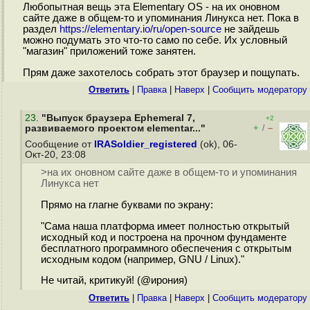
Любопытная вещь эта Elementary OS - на их оновном
сайте даже в общем-то и упоминания Линукса нет. Пока в
раздел
https://elementary.io/ru/open-source
не зайдешь
можно подумать это что-то само по себе. Их условный
"магазин" приложений тоже занятен.
Прям даже захотелось собрать этот браузер и пощупать.
Ответить
|
Правка
|
Наверх
|
Cообщить модератору
23
.
"Выпуск браузера Ephemeral 7,
+2
+
–
развиваемого проектом elementar..."
/
Сообщение от
IRASoldier_registered
(ok), 06-
Окт-20, 23:08
>на их оновном сайте даже в общем-то и упоминания
Линукса нет
Прямо на глагне буквами по экрану:
"Сама наша платформа имеет полностью открытый
исходный код и построена на прочном фундаменте
бесплатного программного обеспечения с открытым
исходным кодом (например, GNU / Linux)."
Не читай, критикуй! (@ирония)
Ответить
|
Правка
|
Наверх
|
Cообщить модератору