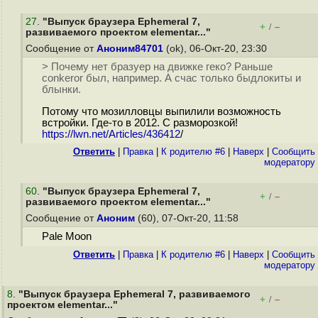
27
.
"Выпуск браузера Ephemeral 7,
+
–
/
развиваемого проектом elementar..."
Сообщение от
Аноним84701
(ok), 06-Окт-20, 23:30
> Почему нет бразуер на движке геко? Раньше
conkeror был, например. А счас только быдлокиты и
блынки.
Потому что мозилловцы выпилили возможность
встройки. Где-то в 2012. С разморозкой!
https://lwn.net/Articles/436412
/
Ответить
|
Правка
|
К родителю #6
|
Наверх
|
Cообщить
модератору
60
.
"Выпуск браузера Ephemeral 7,
+
–
/
развиваемого проектом elementar..."
Сообщение от
Аноним
(60), 07-Окт-20, 11:58
Pale Moon
Ответить
|
Правка
|
К родителю #6
|
Наверх
|
Cообщить
модератору
8
.
"Выпуск браузера Ephemeral 7, развиваемого
+
–
/
проектом elementar..."