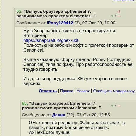
53
.
"Выпуск браузера Ephemeral 7,
–1
+
–
развиваемого проектом elementar..."
/
Сообщение от
iPony129412
(?), 07-Окт-20, 10:00
Ну в Snap работа пакетов не гарантируется.
Вот пример
https://snapcraft.io/ghex-udt
Полностью не рабочий софт с пометкой проверен от
Canonical.
Выше указанную сборку сделал Popey (сотрудник
Canonical) типа по фану. Про работоспособность её
трудно говорить.
И да, со snap поддержка i386 уже убрана в новых
версиях.
Ответить
|
Правка
|
Наверх
|
Cообщить модератору
65
.
"Выпуск браузера Ephemeral 7,
+
–
/
развиваемого проектом elementar..."
Сообщение от
Денис
(??), 07-Окт-20, 12:55
GHex плохой редактор. Файлы заглатывает в
память, поэтому большие не открыть.
wxHexEditor лучше.