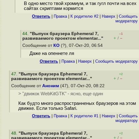
В одно место твой хромиум, и так гугл почти на всех
сайтах скриптами кормится
Ответить
|
Правка
|
К родителю #2
|
Наверх
|
Cообщить
модератору
44
.
"Выпуск браузера Ephemeral 7,
–1
+
–
развиваемого проектом elementar..."
/
Сообщение от
КО
(?), 07-Окт-20, 06:54
Даже на опеннете ля
Ответить
|
Правка
|
Наверх
|
Cообщить модератору
47
.
"Выпуск браузера Ephemeral 7,
+2
+
–
развиваемого проектом elementar..."
/
Сообщение от
Аноним
(47), 07-Окт-20, 08:22
> "движок WebKitGTK" - ясно, еще один
Как будто много распространненых браузеров на этом
движке. Если только Safari.
Ответить
|
Правка
|
К родителю #1
|
Наверх
|
Cообщить
модератору
48
.
"Выпуск браузера Ephemeral 7,
+2
+
–
развиваемого проектом elementar..."
/