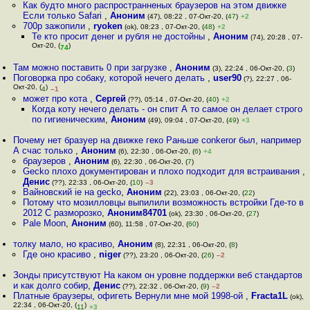
Как будто много распространненых браузеров на этом движке
Если только Safari
,
Аноним
(47), 08:22 , 07-Окт-20, (
47
)
+2
700р зажопили
,
ryoken
(ok), 08:23 , 07-Окт-20, (
48
)
+2
Те кто просит денег и рубля не достойны
,
Аноним
(74), 20:28 , 07-
Окт-20, (
)
74
Там можно поставить 0 при загрузке
,
Аноним
(3), 22:24 , 06-Окт-20, (
3
)
Поговорка про собаку, которой нечего делать
,
user90
(?), 22:27 , 06-
Окт-20, (
)
4
–1
может про кота
,
Сергей
(??), 05:14 , 07-Окт-20, (
40
)
+2
Когда коту нечего делать - он спит А то самое он делает строго
по гигиеническим
,
Аноним
(49), 09:04 , 07-Окт-20, (
49
)
+3
Почему нет бразуер на движке геко Раньше conkeror был, например
А счас только
,
Аноним
(6), 22:30 , 06-Окт-20, (
6
)
+4
браузеров
,
Аноним
(6), 22:30 , 06-Окт-20, (
7
)
Gecko плохо документирован и плохо подходит для встраивания
,
Денис
(??), 22:33 , 06-Окт-20, (
10
)
–3
Вайновский ie на gecko
,
Аноним
(22), 23:03 , 06-Окт-20, (
22
)
Потому что мозилловцы выпилили возможность встройки Где-то в
2012 С разморозко
,
Аноним84701
(ok), 23:30 , 06-Окт-20, (
27
)
Pale Moon
,
Аноним
(60), 11:58 , 07-Окт-20, (
60
)
толку мало, но красиво
,
Аноним
(8), 22:31 , 06-Окт-20, (
8
)
Где оно красиво
,
niger
(??), 23:20 , 06-Окт-20, (
26
)
–2
Зонды присутствуют На каком он уровне поддержки веб стандартов
и как долго собир
,
Денис
(??), 22:32 , 06-Окт-20, (
9
)
–2
Платные браузеры, офигеть Вернули мне мой 1998-ой
,
Fracta1L
(ok),
22:34 , 06-Окт-20, (
)
11
+3