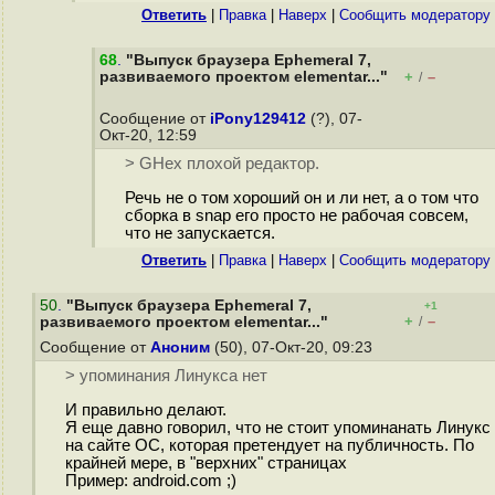
Ответить
|
Правка
|
Наверх
|
Cообщить модератору
68
.
"Выпуск браузера Ephemeral 7,
развиваемого проектом elementar..."
+
–
/
Сообщение от
iPony129412
(?), 07-
Окт-20, 12:59
> GHex плохой редактор.
Речь не о том хороший он и ли нет, а о том что
сборка в snap его просто не рабочая совсем,
что не запускается.
Ответить
|
Правка
|
Наверх
|
Cообщить модератору
50
.
"Выпуск браузера Ephemeral 7,
+1
+
–
развиваемого проектом elementar..."
/
Сообщение от
Аноним
(50), 07-Окт-20, 09:23
> упоминания Линукса нет
И правильно делают.
Я еще давно говорил, что не стоит упоминанать Линукс
на сайте ОС, которая претендует на публичность. По
крайней мере, в "верхних" страницах
Пример: android.com ;)