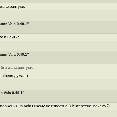
жс скриптухи.
ия Vala 0.49.1"
о в нейтив.
ия Vala 0.49.1"
 без жс скриптухи.
antheon думал )
Vala 0.49.1"
иложения на Vala никому не известно ;) Интересно, почему?)