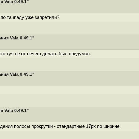
Vala 0.49.1"
по тачпаду уже запретили?
ия Vala 0.49.1"
ент гуя не от нечего делать был придуман.
ия Vala 0.49.1"
Vala 0.49.1"
едения полосы прокрутки - стандартные 17px по ширине.