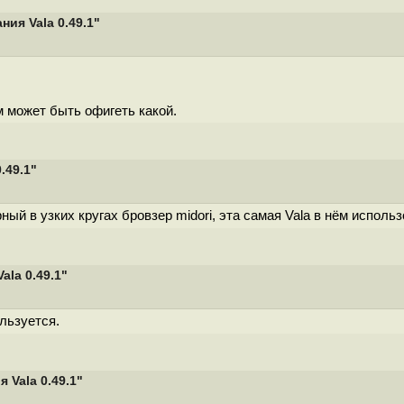
ия Vala 0.49.1"
 может быть офигеть какой.
.49.1"
ый в узких кругах бровзер midori, эта самая Vala в нём исполь
la 0.49.1"
льзуется.
Vala 0.49.1"