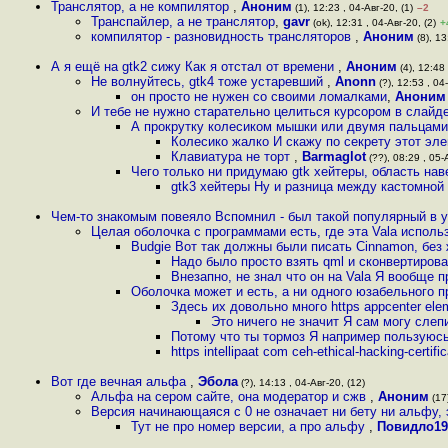
Транслятор, а не компилятор
,
Аноним
(1), 12:23 , 04-Авг-20, (1)
–2
Транспайлер, а не транслятор
,
gavr
(ok), 12:31 , 04-Авг-20, (2)
+
компилятор - разновидность трансляторов
,
Аноним
(8), 13
А я ещё на gtk2 сижу Как я отстал от времени
,
Аноним
(4), 12:48 
Не волнуйтесь, gtk4 тоже устаревший
,
Anonn
(?), 12:53 , 04-
он просто не нужен со своими ломалками
,
Аноним
И тебе не нужно старательно целиться курсором в слайде
А прокрутку колесиком мышки или двумя пальцами
Колесико жалко И скажу по секрету этот эле
Клавиатура не торт
,
Barmaglot
(??), 08:29 , 05-А
Чего только ни придумаю gtk хейтеры, область нав
gtk3 хейтеры Ну и разница между кастомной
Чем-то знакомым повеяло Вспомнил - был такой популярный в у
Целая оболочка с программами есть, где эта Vala испол
Budgie Вот так должны были писать Cinnamon, без
Надо было просто взять qml и сконвертирова
Внезапно, не знал что он на Vala Я вообще 
Оболочка может и есть, а ни одного юзабельного п
Здесь их довольно много https appcenter ele
Это ничего не значит Я сам могу слеп
Потому что ты тормоз Я например пользуюс
https intellipaat com ceh-ethical-hacking-certif
Вот где вечная альфа
,
Эбола
(?), 14:13 , 04-Авг-20, (12)
Альфа на сером сайте, она модератор и сжв
,
Аноним
(17)
Версия начинающаяся с 0 не означает ни бету ни альфу,
Тут не про номер версии, а про альфу
,
Повидло19