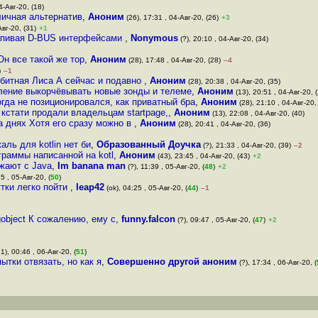
4-Авг-20, (18)
личная альтернатив
,
Аноним
(26), 17:31 , 04-Авг-20, (26)
+3
Авг-20, (31)
+1
 запивая D-BUS интерфейсами
,
Nonymous
(?), 20:10 , 04-Авг-20, (34)
н все такой же тор
,
Аноним
(28), 17:48 , 04-Авг-20, (28)
–4
)
–1
-битная Лиса А сейчас и подавно
,
Аноним
(28), 20:38 , 04-Авг-20, (35)
ление выкорчёвывать новые зонды и телеме
,
Аноним
(13), 20:51 , 04-Авг-20, 
огда не позиционировался, как приватный бра
,
Аноним
(28), 21:10 , 04-Авг-20,
 кстати продали владельцам startpage,
,
Аноним
(13), 22:08 , 04-Авг-20, (40)
а днях Хотя его сразу можно в
,
Аноним
(28), 20:41 , 04-Авг-20, (36)
ль для kotlin нет би
,
Образованный Доучка
(?), 21:33 , 04-Авг-20, (39)
–2
граммы написанной на kotl
,
Аноним
(43), 23:45 , 04-Авг-20, (43)
+2
зжают с Java
,
Im banana man
(?), 11:39 , 05-Авг-20, (
48
)
+2
5 , 05-Авг-20, (
50
)
тки легко пойти
,
leap42
(ok), 04:25 , 05-Авг-20, (
44
)
–1
object К сожалению, ему с
,
funny.falcon
(?), 09:47 , 05-Авг-20, (
47
)
+2
1), 00:46 , 06-Авг-20, (
51
)
ытки отвязать, но как я
,
Совершенно другой аноним
(?), 17:34 , 06-Авг-20, (