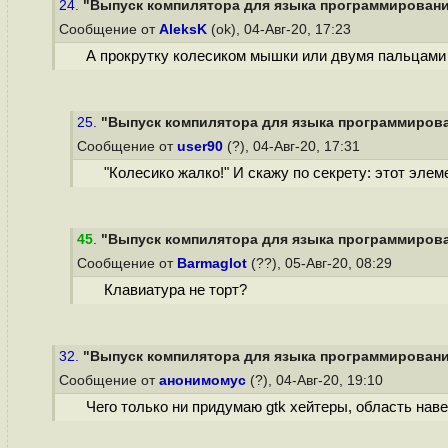
24.
"Выпуск компилятора для языка программирования 
Сообщение от
AleksK
(ok), 04-Авг-20, 17:23
А прокрутку колесиком мышки или двумя пальцами 
25.
"Выпуск компилятора для языка программирован
Сообщение от
user90
(?), 04-Авг-20, 17:31
"Колесико жалко!" И скажу по секрету: этот элем
45
.
"Выпуск компилятора для языка программирован
Сообщение от
Barmaglot
(??), 05-Авг-20, 08:29
Клавиатура не торт?
32.
"Выпуск компилятора для языка программирования 
Сообщение от
анонимомус
(?), 04-Авг-20, 19:10
Чего только ни придумаю gtk хейтеры, область нав