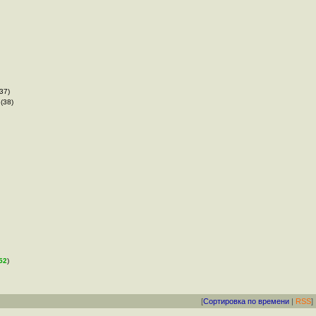
(37)
 (38)
52
)
[
Сортировка по времени
|
RSS
]