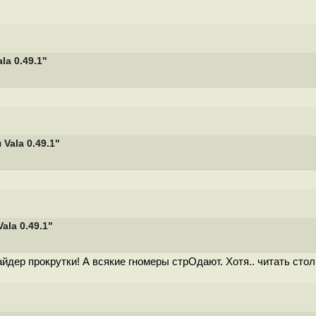
a 0.49.1"
ala 0.49.1"
la 0.49.1"
йдер прокрутки! А всякие гномеры стрОдают. Хотя.. читать столь