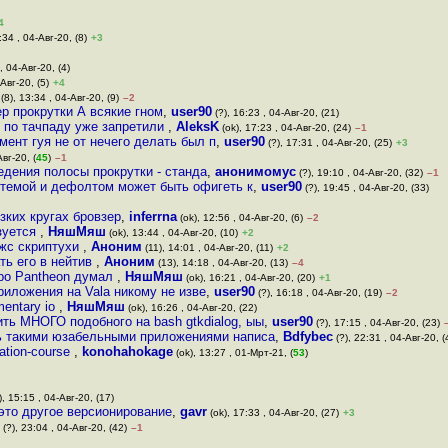
4
:34 , 04-Авг-20, (8)
+3
, 04-Авг-20, (4)
Авг-20, (5)
+4
(8), 13:34 , 04-Авг-20, (9)
–2
р прокрутки А всякие гном
,
user90
(?), 16:23 , 04-Авг-20, (21)
 по тачпаду уже запретили
,
AleksK
(ok), 17:23 , 04-Авг-20, (24)
–1
мент гуя не от нечего делать был п
,
user90
(?), 17:31 , 04-Авг-20, (25)
+3
вг-20, (
45
)
–1
едения полосы прокрутки - станда
,
анонимомус
(?), 19:10 , 04-Авг-20, (32)
–1
 темой и дефолтом может быть офигеть к
,
user90
(?), 19:45 , 04-Авг-20, (33)
зких кругах бровзер
,
inferrna
(ok), 12:56 , 04-Авг-20, (6)
–2
ьзуется
,
НяшМяш
(ok), 13:44 , 04-Авг-20, (10)
+2
 жс скриптухи
,
Аноним
(11), 14:01 , 04-Авг-20, (11)
+2
ть его в нейтив
,
Аноним
(13), 14:18 , 04-Авг-20, (13)
–4
про Pantheon думал
,
НяшМяш
(ok), 16:21 , 04-Авг-20, (20)
+1
риложения на Vala никому не изве
,
user90
(?), 16:18 , 04-Авг-20, (19)
–2
mentary io
,
НяшМяш
(ok), 16:26 , 04-Авг-20, (22)
ить МНОГО подобного на bash gtkdialog, ыы
,
user90
(?), 17:15 , 04-Авг-20, (23)
ь такими юзабельными приложениями написа
,
Bdfybec
(?), 22:31 , 04-Авг-20, (
ication-course
,
konohahokage
(ok), 13:27 , 01-Мрт-21, (
53
)
, 15:15 , 04-Авг-20, (17)
 это другое версионирование
,
gavr
(ok), 17:33 , 04-Авг-20, (27)
+3
(?), 23:04 , 04-Авг-20, (42)
–1