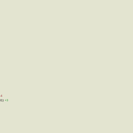
–4
41)
+3