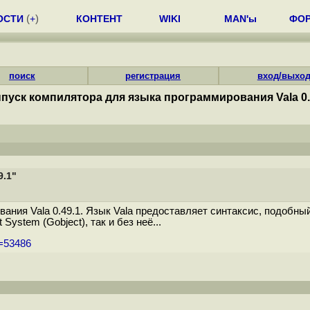
ОСТИ
(
+
)
КОНТЕНТ
WIKI
MAN'ы
ФО
поиск
регистрация
вход/выхо
пуск компилятора для языка программирования Vala 0.
9.1"
ния Vala 0.49.1. Язык Vala предоставляет синтаксис, подобный
System (Gobject), так и без неё...
m=53486