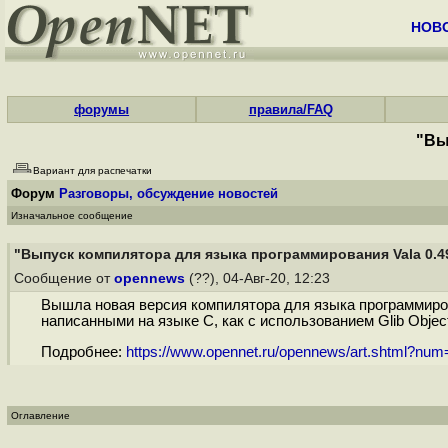
НОВ
форумы
правила/FAQ
"Вы
Вариант для распечатки
Форум
Разговоры, обсуждение новостей
Изначальное сообщение
"Выпуск компилятора для языка программирования Vala 0.4
Сообщение от
opennews
(??), 04-Авг-20, 12:23
Вышла новая версия компилятора для языка программирова
написанными на языке C, как с использованием Glib Object 
Подробнее:
https://www.opennet.ru/opennews/art.shtml?nu
Оглавление