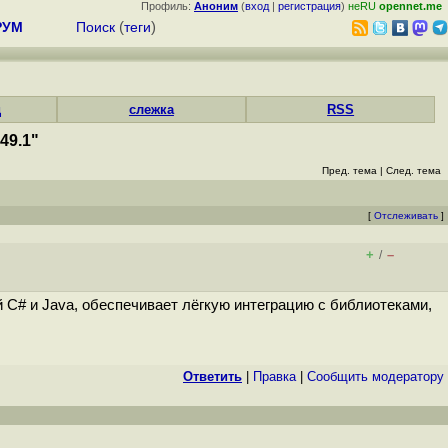
Профиль:
Аноним
(
вход
|
регистрация
)
неRU
opennet.me
РУМ
Поиск
(
теги
)
д
слежка
RSS
49.1"
Пред. тема
|
След. тема
[
Отслеживать
]
+
–
/
 C# и Java, обеспечивает лёгкую интеграцию с библиотеками,
Ответить
|
Правка
|
Cообщить модератору