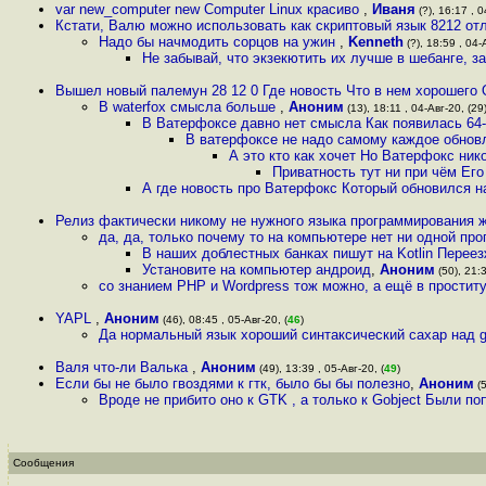
var new_computer new Computer Linux красиво
,
Иваня
(?), 16:17 , 0
Кстати, Валю можно использовать как скриптовый язык 8212 от
Надо бы начмодить сорцов на ужин
,
Kenneth
(?), 18:59 , 04-
Не забывай, что экзекютить их лучше в шебанге,
Вышел новый палемун 28 12 0 Где новость Что в нем хорошего О
В waterfox смысла больше
,
Аноним
(13), 18:11 , 04-Авг-20, (29
В Ватерфоксе давно нет смысла Как появилась 64
В ватерфоксе не надо самому каждое обнов
А это кто как хочет Но Ватерфокс ник
Приватность тут ни при чём Его
А где новость про Ватерфокс Который обновился н
Релиз фактически никому не нужного языка программирования жа
да, да, только почему то на компьютере нет ни одной про
В наших доблестных банках пишут на Kotlin Перее
Установите на компьютер андроид
,
Аноним
(50), 21:3
со знанием PHP и Wordpress тож можно, а ещё в проститу
YAPL
,
Аноним
(46), 08:45 , 05-Авг-20, (
46
)
Да нормальный язык хороший синтаксический сахар над g
Валя что-ли Валька
,
Аноним
(49), 13:39 , 05-Авг-20, (
49
)
Если бы не было гвоздями к гтк, было бы бы полезно
,
Аноним
(5
Вроде не прибито оно к GTK , а только к Gobject Были поп
Сообщения