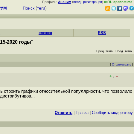
Профиль:
Аноним
(
вход
|
регистрация
)
неRU
opennet.me
РУМ
Поиск
(
теги
)
д
слежка
RSS
15-2020 годы"
Пред. тема
|
След. тема
[
Отслеживать
]
+
–
/
ть строить графики относительной популярности, что позволило
дистрибутивов...
Ответить
|
Правка
|
Cообщить модератору