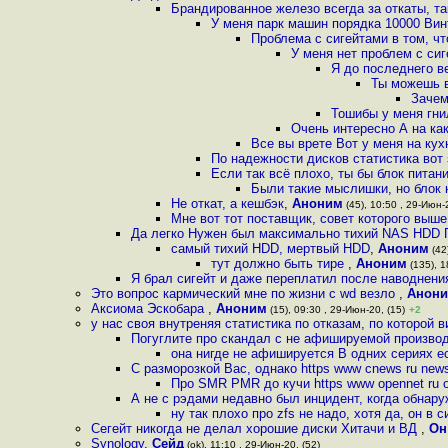
Брандированное железо всегда за откаты, та
У меня парк машин порядка 10000 Вин
Проблема с сигейтами в том, ч
У меня нет проблем с сиг
Я до последнего в
Ты можешь в
Зачем
Тошибы у меня гни
Очень интересно А на ка
Все вы врете Вот у меня на ку
По надежности дисков статистика вот зд
Если так всё плохо, ты бы блок пита
Были такие мыслишки, но блок 
Не откат, а кешбэк
,
Аноним
(45), 10:50 , 29-Июн-2
Мне вот тот поставщик, совет которого выше
Да легко Нужен был максимально тихий NAS HDD П
самый тихий HDD, мертвый HDD
,
Аноним
(42
тут должно быть тире
,
Аноним
(135), 1
Я брал сигейт и даже переплатил после наводнения
Это вопрос кармический мне по жизни с wd везло
,
Анон
Аксиома Эскобара
,
Аноним
(15), 09:30 , 29-Июн-20, (15)
+2
у нас своя внутреняя статистика по отказам, по которой 
Погуглите про скандал с не афишируемой произво
она нигде не афишируется В одних сериях е
С разморозкой Вас, однако https www cnews ru news
Про SMR PMR до кучи https www opennet ru o
А не с рэдами недавно был инцидент, когда обнару
ну так плохо про zfs не надо, хотя да, он в
Сегейт никогда не делал хорошие диски Хитачи и ВД
,
Он
Synology
,
Сейд
(ok), 11:10 , 29-Июн-20, (52)