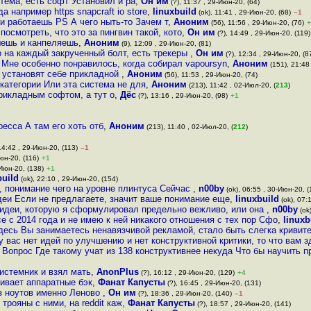
тема, есть софт Установил и ра
,
Он им
(?), 11:37 , 29-Июн-20, (64)
например https snapcraft io store
,
linuxbuild
(ok), 11:41 , 29-Июн-20, (68)
–1
и работаешь PS А чего ныть-то Зачем т
,
Аноним
(56), 11:56 , 29-Июн-20, (76)
+
посмотреть, что это за пингвин такой, кото
,
Он им
(?), 14:49 , 29-Июн-20, (119)
шешь и канпеляешь
,
Аноним
(9), 12:09 , 29-Июн-20, (81)
о на каждый закрученный болт, есть трекеры
,
Он им
(?), 12:34 , 29-Июн-20, (8
 Мне особенно понравилось, когда собирал vapoursyn
,
Аноним
(151), 21:48
 установят себе прикладной
,
Аноним
(56), 11:53 , 29-Июн-20, (74)
категории Или эта система не для
,
Аноним
(213), 11:42 , 02-Июл-20, (
213
)
прикладным софтом, а тут о
,
Дёс
(?), 13:16 , 29-Июн-20, (98)
+1
есса А там его хоть отб
,
Аноним
(213), 11:40 , 02-Июл-20, (
212
)
14:42 , 29-Июн-20, (113)
–1
юн-20, (116)
+1
-Июн-20, (138)
+1
build
(ok), 22:10 , 29-Июн-20, (154)
, понимание чего на уровне плинтуса Сейчас
,
n00by
(ok), 06:55 , 30-Июн-20, (
еи Если не предлагаете, значит ваше понимание еще
,
linuxbuild
(ok), 07:
 идеи, которую я сформулировал предельно вежливо, или она
,
n00by
(ok
е с 2014 года и не имею к ней никакого отношения с тех пор Сфо
,
linuxb
десь Вы занимаетесь ненавязчивой рекламой, стало быть слегка кривит
у вас нет идей по улучшению и нет конструктивной критики, то что вам 
Вопрос Где такому учат из 138 конструктивнее некуда Что бы научить 
истемник и взял мать
,
AnonPlus
(?), 16:12 , 29-Июн-20, (129)
+4
чивает аппаратные бэк
,
Фанат Капусты
(?), 16:45 , 29-Июн-20, (131)
из ноутов именно Леново
,
Он им
(?), 18:36 , 29-Июн-20, (140)
–1
трояны с ними, на reddit каж
,
Фанат Капусты
(?), 18:57 , 29-Июн-20, (141)