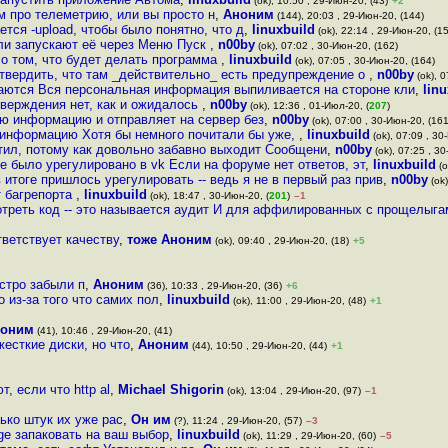
(ok), 10:50 , 29-Июн-20, (43)
+2
 про телеметрию, или вы просто н
,
Аноним
(144), 20:03 , 29-Июн-20, (144)
ся -upload, чтобы было понятно, что д
,
linuxbuild
(ok), 22:14 , 29-Июн-20, (1
ели запускают её через Меню Пуск
,
n00by
(ok), 07:02 , 30-Июн-20, (162)
о том, что будет делать программа
,
linuxbuild
(ok), 07:05 , 30-Июн-20, (164)
дтвердить, что там _действительно_ есть предупреждение о
,
n00by
(ok), 0
даются Вся персональная информация выпиливается на стороне кли
,
lin
тверждения нет, как и ожидалось
,
n00by
(ok), 12:36 , 01-Июл-20, (
207
)
ую информацию и отправляет на сервер без
,
n00by
(ok), 07:00 , 30-Июн-20, (161
зинформацию Хотя бы немного почитали бы уже,
,
linuxbuild
(ok), 07:09 , 30
атил, потому как довольно забавно выходит Сообщени
,
n00by
(ok), 07:25 , 3
е было урегулировано в vk Если на форуме нет ответов, эт
,
linuxbuild
(o
 итоге пришлось урегулировать -- ведь я не в первый раз прив
,
n00by
(ok)
т багрепорта
,
linuxbuild
(ok), 18:47 , 30-Июн-20, (
201
)
–1
треть код -- это называется аудит И для аффилированных с прощелыга
тветствует качеству
,
тоже Аноним
(ok), 09:40 , 29-Июн-20, (18)
+5
ыстро забыли п
,
Аноним
(36), 10:33 , 29-Июн-20, (36)
+6
 из-за того что самих пол
,
linuxbuild
(ok), 11:00 , 29-Июн-20, (48)
+1
оним
(41), 10:46 , 29-Июн-20, (41)
есткие диски, но что
,
Аноним
(44), 10:50 , 29-Июн-20, (44)
+1
, если что http al
,
Michael Shigorin
(ok), 13:04 , 29-Июн-20, (97)
–1
ько штук их уже рас
,
Он им
(?), 11:24 , 29-Июн-20, (57)
–3
ge запаковать на ваш выбор
,
linuxbuild
(ok), 11:29 , 29-Июн-20, (60)
–5