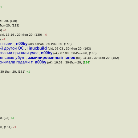
+1
юн-20, (118)
-Июн-20, (123)
6)
–1
ok), 16:16 , 29-Июн-20, (130)
–4
)
–1
ценными
,
n00by
(ok), 06:46 , 30-Июн-20, (158)
бой другой ОС
,
linuxbuild
(ok), 07:03 , 30-Июн-20, (163)
овании приняли учас
,
n00by
(ok), 07:08 , 30-Июн-20, (165)
ал свою убунт
,
заминированный тапок
(ok), 11:48 , 30-Июн-20, (182)
 снимали годами т
,
n00by
(ok), 16:03 , 30-Июн-20, (
196
)
, 30-Июн-20, (181)
+1
0, (93)
+3
0, (151)
–1