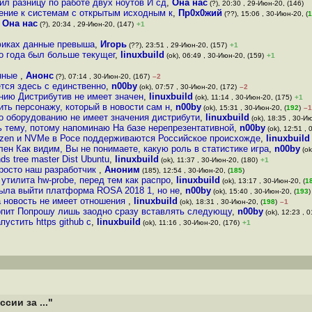
ил разницу по работе двух ноутов И сд
,
Она нас
(?), 20:30 , 29-Июн-20, (146)
шение к системам с открытым исходным к
,
Пр0х0жий
(??), 15:06 , 30-Июн-20, (
1
,
Она нас
(?), 20:34 , 29-Июн-20, (147)
+1
афиках данные превыша
,
Игорь
(??), 23:51 , 29-Июн-20, (157)
+1
о года был больше текущег
,
linuxbuild
(ok), 06:49 , 30-Июн-20, (159)
+1
анные
,
Анонс
(?), 07:14 , 30-Июн-20, (167)
–2
тся здесь с единственно
,
n00by
(ok), 07:57 , 30-Июн-20, (172)
–2
нию Дистрибутив не имеет значен
,
linuxbuild
(ok), 11:14 , 30-Июн-20, (175)
+1
ить персонажу, который в новости сам н
,
n00by
(ok), 15:31 , 30-Июн-20, (
192
)
–1
по оборудованию не имеет значения дистрибути
,
linuxbuild
(ok), 18:35 , 30-Ию
ь тему, потому напоминаю На базе нерепрезентативной
,
n00by
(ok), 12:51 , 
yzen и NVMe в Росе поддерживаются Российское происхожде
,
linuxbuild
лен Как видим, Вы не понимаете, какую роль в статистике игра
,
n00by
(ok
ds tree master Dist Ubuntu
,
linuxbuild
(ok), 11:37 , 30-Июн-20, (180)
+1
росто наш разработчик
,
Аноним
(185), 12:54 , 30-Июн-20, (
185
)
утилита hw-probe, перед тем как распро
,
linuxbuild
(ok), 13:17 , 30-Июн-20, (
1
была выйти платформа ROSA 2018 1, но не
,
n00by
(ok), 15:40 , 30-Июн-20, (
193
)
а новость не имеет отношения
,
linuxbuild
(ok), 18:31 , 30-Июн-20, (
198
)
–1
ерпит Попрошу лишь заодно сразу вставлять следующу
,
n00by
(ok), 12:23 , 
устить https github c
,
linuxbuild
(ok), 11:16 , 30-Июн-20, (176)
+1
сии за ..."