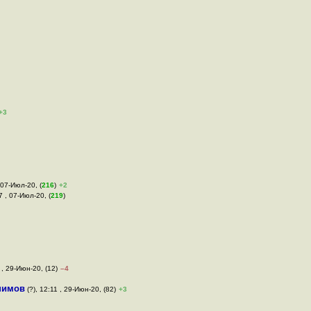
+3
 07-Июл-20, (
216
)
+2
7 , 07-Июл-20, (
219
)
 , 29-Июн-20, (12)
–4
нимов
(?), 12:11 , 29-Июн-20, (82)
+3