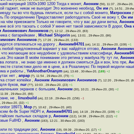
ошей матрицей 1920x1080 1200 Тогда к монит
,
Аноним
(56), 11:37 , 29-Июн-20,
вой гаджет, никак не выходит Это жизненно необход
,
Он им
(?), 14:51 , 29-Ию
риезду ты во что будешь пялиться, если ты с собой монито
,
Матроскин
(?
сть По определению Предоставляет работодатель Своё не вожу т
,
Он им
на чём приезжаете Только не говорите, что у вас до дачи ветка
,
Анони
мне всё это таскать с собой У меня нет такой зависимости В дорог
,
Она 
м Анонимович Анонимов
(?), 12:12 , 29-Июн-20, (83)
ника с батарейками
,
Michael Shigorin
(ok), 13:01 , 29-Июн-20, (96)
нимович Анонимов
(?), 17:26 , 29-Июн-20, (133)
идется отвлекаться на дорогу
,
Аноним84701
(ok), 14:11 , 29-Июн-20, (108)
+1
на любой предложенный вариант у вас найдётся отгово
,
Аноним Аноним
, что желающие все неудобное с удовольствием классифици
,
Аноним84
ка Это какая В моём понимании это ретина у макбука Ну тут ли
,
Анони
ва лопата , не знаю где именно я должен смеяться Да и вон, kns пре
,
Ан
тексте статистики дело не в цене, а в Розалинукс По первой модели наш
ома и работы
,
YetAnotherOnanym
(ok), 13:46 , 30-Июн-20, (
189
)
+2
оутах нет
,
апрар
(?), 11:54 , 29-Июн-20, (75)
+1
ка стоит копейки
,
Аноним Анонимович Анонимов
(?), 12:20 , 29-Июн-20, (8
для буков
,
nur
(??), 10:03 , 29-Июн-20, (23)
+1
 маленьких экранов с большим
,
Аноним
(30), 10:21 , 29-Июн-20, (30)
+2
 11:39 , 29-Июн-20, (66)
ране, не
,
linuxbuild
(ok), 22:16 , 29-Июн-20, (156)
–1
 , 29-Июн-20, (32)
+1
onitor 18973
,
Мор
(?), 10:42 , 29-Июн-20, (40)
сем 4к-8к Super HiDPI и
,
Аноним84701
(ok), 14:18 , 29-Июн-20, (109)
+2
итайских пыльных складов р
,
Аноним
(112), 14:38 , 29-Июн-20, (112)
+2
овые FullHD
,
Аноним
(183), 12:21 , 30-Июн-20, (183)
 или по традиции рос
,
Аноним
(19), 09:39 , 29-Июн-20, (17)
+2
запустить приложение Автома
,
linuxbuild