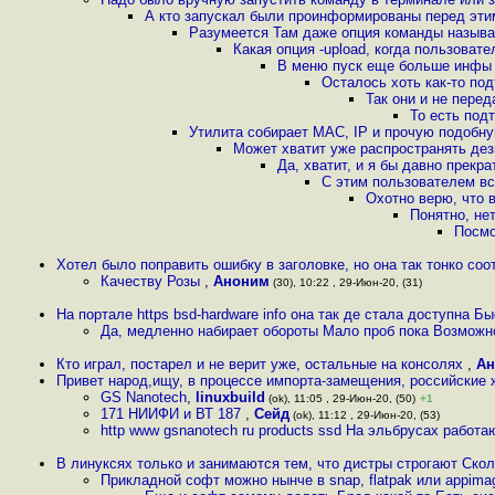
А кто запускал были проинформированы перед этим
Разумеется Там даже опция команды называет
Какая опция -upload, когда пользоват
В меню пуск еще больше инфы 
Осталось хоть как-то по
Так они и не пере
То есть под
Утилита собирает MAC, IP и прочую подобн
Может хватит уже распространять де
Да, хватит, и я бы давно прекр
С этим пользователем вс
Охотно верю, что в
Понятно, не
Посмо
Хотел было поправить ошибку в заголовке, но она так тонко соо
Качеству Розы
,
Аноним
(30), 10:22 , 29-Июн-20, (31)
На портале https bsd-hardware info она так де стала доступна Б
Да, медленно набирает обороты Мало проб пока Возможно
Кто играл, постарел и не верит уже, остальные на консолях
,
Ан
Привет народ,ищу, в процессе импорта-замещения, российские ж
GS Nanotech
,
linuxbuild
(ok), 11:05 , 29-Июн-20, (50)
+1
171 НИИФИ и ВТ 187
,
Сейд
(ok), 11:12 , 29-Июн-20, (53)
http www gsnanotech ru products ssd На эльбрусах работают
В линуксях только и занимаются тем, что дистры строгают Скол
Прикладной софт можно нынче в snap, flatpak или appima