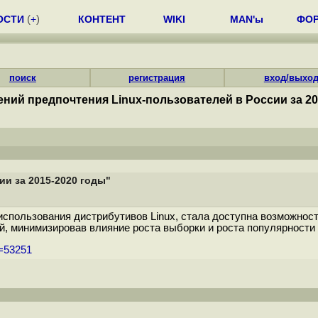
ОСТИ
(
+
)
КОНТЕНТ
WIKI
MAN'ы
ФО
поиск
регистрация
вход/выхо
ений предпочтения Linux-пользователей в России за 20
ии за 2015-2020 годы"
 использования дистрибутивов Linux, стала доступна возможнос
, минимизировав влияние роста выборки и роста популярности 
m=53251