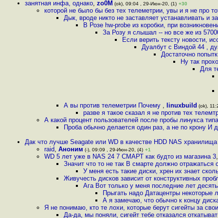
занятная инфа, однако
,
zo0M
(ok), 09:04 , 29-Июн-20, (1)
+30
которой не было бы без тех телеметрии, увы и я не про тот
Дык, вроде никто не заставляет устанавливать и з
В Розе hw-probe из коробки, при возникнов
За Розу я слышал -- но все же из 570
Если верить тексту новости, и
Дуалбут с Виндой 44 , д
Достаточно попытк
Ну так прох
Для т
А вы против телеметрии Почему
,
linuxbuild
(ok), 11:
разве я такое сказал я не против тех телем
А какой процент пользователей после пробы линукса типа
Проба обычно делается один раз, а не по крону И
Дак что лучше Seagate или WD в качестве HDD NAS хранилищ
raid
,
Аноним
(-), 09:09 , 29-Июн-20, (4)
+1
WD 5 лет уже в NAS 24 7 СМАРТ как будто из магазина 3
Значит что то не так В смарте должно отражаться 
У меня есть такие диски, хрен их знает скол
Живучесть дисков зависит от конструктивных проб
Ага Вот только у меня последние лет десять
Прыгать надо Датацентры некоторые л
А я замечаю, что обычно к концу диск
Я не понимаю, кто те лохи, которые берут сигейты за сво
Да-да, мы поняли, сигейт тебе отказался откатыва