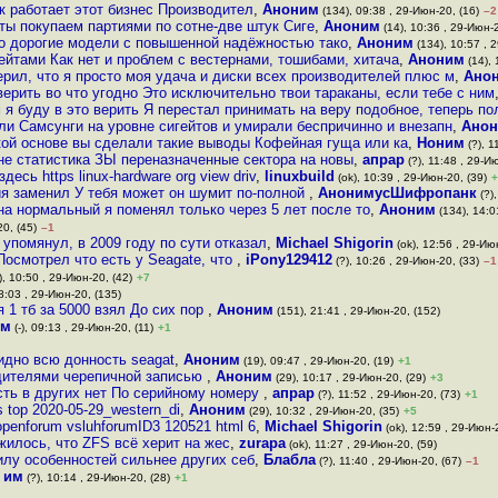
к работает этот бизнес Производител
,
Аноним
(134), 09:38 , 29-Июн-20, (16)
–2
ты покупаем партиями по сотне-две штук Сиге
,
Аноним
(14), 10:36 , 29-Июн-2
то дорогие модели с повышенной надёжностью тако
,
Аноним
(134), 10:57 , 
ейтами Как нет и проблем с вестернами, тошибами, хитача
,
Аноним
(14), 
ерил, что я просто моя удача и диски всех производителей плюс м
,
Ано
ерить во что угодно Это исключительно твои тараканы, если тебе с ним
 я буду в это верить Я перестал принимать на веру подобное, теперь п
ли Самсунги на уровне сигейтов и умирали беспричинно и внезапн
,
Ано
кой основе вы сделали такие выводы Кофейная гуща или ка
,
Ноним
(?), 1
хне статистика ЗЫ переназначенные сектора на новы
,
апрар
(?), 11:48 , 29-И
есь https linux-hardware org view driv
,
linuxbuild
(ok), 10:39 , 29-Июн-20, (39)
+
ния заменил У тебя может он шумит по-полной
,
АнонимусШифропанк
(?),
на нормальный я поменял только через 5 лет после то
,
Аноним
(134), 14:0
0, (45)
–1
 упомянул, в 2009 году по сути отказал
,
Michael Shigorin
(ok), 12:56 , 29-Ию
осмотрел что есть у Seagate, что
,
iPony129412
(?), 10:26 , 29-Июн-20, (33)
–1
), 10:50 , 29-Июн-20, (42)
+7
8:03 , 29-Июн-20, (135)
 1 тб за 5000 взял До сих пор
,
Аноним
(151), 21:41 , 29-Июн-20, (152)
им
(-), 09:13 , 29-Июн-20, (11)
+1
видно всю донность seagat
,
Аноним
(19), 09:47 , 29-Июн-20, (19)
+1
дителями черепичной записью
,
Аноним
(29), 10:17 , 29-Июн-20, (29)
+3
сть в других нет По серийному номеру
,
апрар
(?), 11:52 , 29-Июн-20, (73)
+1
 top 2020-05-29_western_di
,
Аноним
(29), 10:32 , 29-Июн-20, (35)
+5
penforum vsluhforumID3 120521 html 6
,
Michael Shigorin
(ok), 12:59 , 29-Июн-2
жилось, что ZFS всё херит на жес
,
zurapa
(ok), 11:27 , 29-Июн-20, (59)
 силу особенностей сильнее других себ
,
Блабла
(?), 11:40 , 29-Июн-20, (67)
–1
 им
(?), 10:14 , 29-Июн-20, (28)
+1