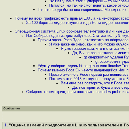
Эх Нет у меня этой Суперфиш А то бы сравн
Пытался, но так не смог понять, какое отно
Так это вроде бы не она вкорячивала Мопед не их
Почему на всех графиках есть прямая 100 , а на некоторых гр
За 100 берется лидер текущего года Если лидер прошлог
Операционная система Linux собирает телеметрию и личные д
Нет Собирает один из дистрибутивов Статистика публикуе
Причем здесь Роса Здесь статистика по оборудова
Я уже даже не знаю, как и что можно объясн
Я уже говорил вам, что в статистике 
Да, Вы не раз пытались сменит
gt оверквотинг удален R
gt оверквотинг уда
Убунту собирает здесь https github com linuxhw Tren
Почему именно Роса Он чем-то выдающийся Или п
Просто именно в Росе первый раз появилась 
Потому что в 2018-м году по плану должна 
Вам еще раз повторить, что к Росе эт
Да, повторяйте, бумага всё ст
Собирает телеметрию, если поставить пакет hw-probe и зап
Сообщения
1.
"Оценка измений предпочтения Linux-пользователей в Рос