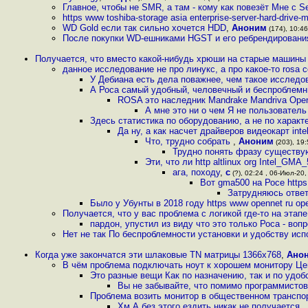
Главное, чтобы не SMR, а там - кому как повезёт Мне с 
https www toshiba-storage asia enterprise-server-hard-drive-
WD Gold если так сильно хочется HDD
,
Аноним
(174), 10:46
После покупки WD-ешниками HGST и его ребрендирования
Получается, что вместо какой-нибудь хрюши на старые машины
данное исследование не про линукс, а про какое-то rosa 
У Дебиана есть дела поважнее, чем такое исследо
А Роса самый удобный, человечный и беспроблемн
ROSA это наследник Mandrake Mandriva Ope
А мне это ни о чем Я не пользователь
Здесь статистика по оборудованию, а не по харак
Да ну, а как насчет драйверов видеокарт inte
Что, трудно собрать
,
Аноним
(203), 19:
Трудно понять фразу существу
Эти, что ли http altlinux org Intel_GMA
ага, походу
,
с
(?), 02:24 , 06-Июл-20, 
Вот gma500 на Росе https 
Затрудняюсь ответи
Было у Убунты в 2018 году https www opennet ru op
Получается, что у вас проблема с логикой где-то на этап
пардон, упустил из виду что это только Роса - воп
Нет не так По беспроблемности установки и удобству ис
Когда уже закончатся эти шлаковые TN матрицы 1366x768
,
Ано
В чём проблема подключать ноут к хорошем монитору Це
Это разные вещи Как по назначению, так и по удоб
Вы не забывайте, что помимо программисто
Проблема возить монитор в общественном трансп
Хм А без этого ездить никак не получается
,