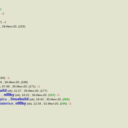
2
–2
7)
–2
 , 29-Июн-20, (153)
160)
–1
16 , 30-Июн-20, (168)
), 07:46 , 30-Июн-20, (171)
–1
uild
(ok), 11:27 , 30-Июн-20, (177)
е
,
n00by
(ok), 16:22 , 30-Июн-20, (
197
)
–1
здесь
,
linuxbuild
(ok), 18:43 , 30-Июн-20, (
200
)
правильн
,
n00by
(ok), 12:34 , 01-Июл-20, (
206
)
–1