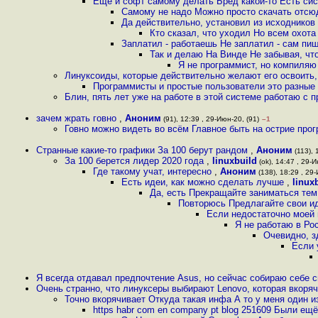
Еще и софт самому делать Бред какой-то Есть сис
Самому не надо Можно просто скачать отсюда 
Да действительно, установил из исходников 
Кто сказал, что уходил Но всем охота 
Заплатил - работаешь Не заплатил - сам пи
Так и делаю На Винде Не забывая, чт
Я не программист, но компиляю
Линуксоиды, которые действительно желают его освоить,
Программисты и простые пользователи это разные 
Блин, пять лет уже на работе в этой системе работаю с 
зачем жрать говно
,
Аноним
(91), 12:39 , 29-Июн-20, (91)
–1
Говно можно видеть во всём Главное быть на острие прогр
Странные какие-то графики За 100 берут рандом
,
Аноним
(113), 
За 100 берется лидер 2020 года
,
linuxbuild
(ok), 14:47 , 29-И
Где такому учат, интересно
,
Аноним
(138), 18:29 , 29
Есть идеи, как можно сделать лучше
,
linux
Да, есть Прекращайте заниматься тем
Повторюсь Предлагайте свои ид
Если недостаточно моей
Я не работаю в Рос
Очевидно, з
Если 
Я всегда отдавал предпочтение Asus, но сейчас собираю себе с
Очень странно, что линуксеры выбирают Lenovo, которая вкоря
Точно вкорячивает Откуда такая инфа А то у меня один 
https habr com en company pt blog 251609 Были ещё 