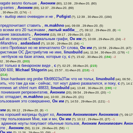
Seagate везло больше
,
Аноним
(80), 12:08 , 29-Июн-20, (80)
mg-series
,
Аноним
(89), 12:37 , 29-Июн-20, (89)
 , 30-Июн-20, (174)
–1
 - выбор имхо очевиден и не
,
Pofigist
(?), 12:39 , 30-Июн-20, (184)
 предпочитают ставить
,
m.makhno
(ok), 09:09 , 29-Июн-20, (5)
со всеми его 20 тысячами
,
лютый жабби__
(?), 09:12 , 29-Июн-20, (8)
+6
вание заказывать
,
Аноним
(13), 09:17 , 29-Июн-20, (13)
ый из линуксов С нормальным графи
,
Он им
(?), 10:08 , 29-Июн-20, (24)
–2
nMandriva
,
asdasdasd
(?), 10:30 , 29-Июн-20, (34)
+1
 сего Пробовал но не впечатлило От слова
,
Он им
(?), 10:59 , 29-Июн-20, (47)
теристикам ОС Дистрибутив не име
,
linuxbuild
(ok), 11:34 , 30-Июн-20, (179)
+2
l нетбуков на базе атома, которые су
,
с
(?), 15:42 , 30-Июн-20, (
194
)
–2
52 , 30-Июн-20, (
203
)
ют только в бинароном виде
,
с
(?), 02:25 , 06-Июл-20, (
215
)
_500 600
,
Michael Shigorin
(ok), 15:57 , 01-Июл-20, (
210
)
–1
(
214
)
linux-hardware org probe f0b98023a3Так что не тольк
,
linuxbuild
(ok), 06:50 ,
ть, что там да как - сейчас, тот ноут давно развалился, и поку
,
с
(?), 14:1
ennews art shtml num 48833
,
linuxbuild
(ok), 13:46 , 30-Июн-20, (
190
)
+2
е понимания репрезентатив
,
Аноним
(20), 09:54 , 29-Июн-20, (20)
+3
рос отпадает
,
m.makhno
(ok), 10:00 , 29-Июн-20, (21)
пользования это совершенно
,
Он им
(?), 14:53 , 29-Июн-20, (121)
–1
ним
(9), 09:12 , 29-Июн-20, (9)
+5
на хорошей матрицы будет хо
,
Аноним Анонимович Анонимов
(?), 09:17
ству пользования Мне, как и мн
,
Он им
(?), 10:12 , 29-Июн-20, (27)
–1
в админов ноуты покупают обычные пользов
,
Аноним Анонимович Ано
орте
,
Аноним
(56), 11:24 , 29-Июн-20, (56)
+1
Он им
(?), 11:26 , 29-Июн-20, (58)
–4