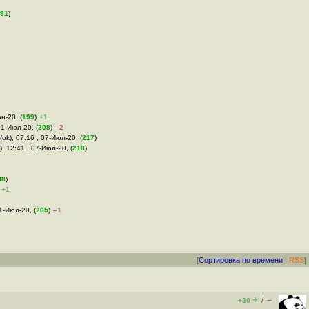
91
)
н-20, (
199
)
+1
01-Июл-20, (
208
)
–2
(ok), 07:16 , 07-Июл-20, (
217
)
), 12:41 , 07-Июл-20, (
218
)
88
)
+1
01-Июл-20, (
205
)
–1
[
Сортировка по времени
|
RSS
]
+
–
/
+30