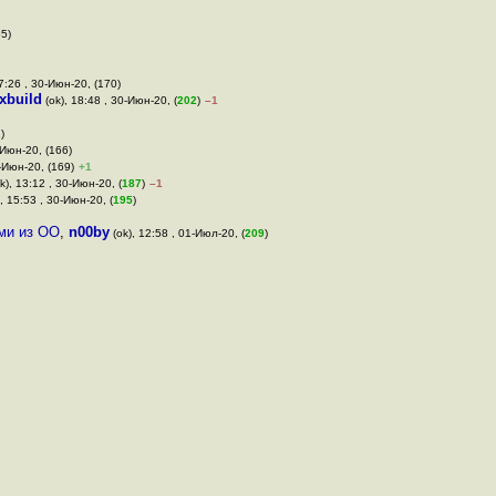
55)
7:26 , 30-Июн-20, (170)
uxbuild
(ok), 18:48 , 30-Июн-20, (
202
)
–1
)
-Июн-20, (166)
0-Июн-20, (169)
+1
k), 13:12 , 30-Июн-20, (
187
)
–1
, 15:53 , 30-Июн-20, (
195
)
ми из ОО
,
n00by
(ok), 12:58 , 01-Июл-20, (
209
)