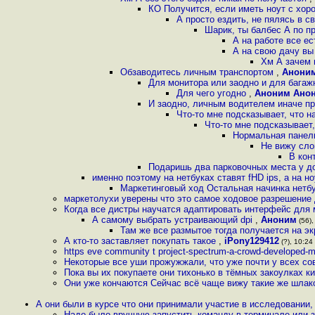
КО Получится, если иметь ноут с хор
А просто ездить, не пялясь в с
Шарик, ты балбес А по п
А на работе все е
А на свою дачу вы 
Хм А зачем 
Обзаводитесь личным транспортом
,
Анони
Для монитора или заодно и для багаж
Для чего угодно
,
Аноним Ано
И заодно, личным водителем иначе пр
Что-то мне подсказывает, что 
Что-то мне подсказывает
Нормальная панель
Не вижу сло
В кон
Подаришь два парковочных места у д
именно поэтому на нетбуках ставят fHD ips, а на н
Маркетинговый ход Остальная начинка нетбу
маркетолухи уверены что это самое ходовое разрешение 
Когда все дистры научатся адаптировать интерфейс для
А самому выбрать устраивающий dpi
,
Аноним
(56),
Там же все размытое тогда получается на эк
А кто-то заставляет покупать такое
,
iPony129412
(?), 10:24
https eve community t project-spectrum-a-crowd-developed-m
Некоторые все уши прожужжали, что уже почти у всех сов
Пока вы их покупаете они тихонько в тёмных закоулках к
Они уже кончаются Сейчас всё чаще вижу такие же шлак
А они были в курсе что они принимали участие в исследовании,
Надо было вручную запустить команду в терминале или 