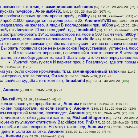
 невменоз, как в win, к
,
заминированный тапок
(ok), 12:26 , 29-Июн-20, (85)
апускать hw-probe
,
Аноним84701
(ok), 14:05 , 29-Июн-20, (107)
+1
ении проблем первым делом просят пробу
,
n00by
(ok), 14:38 , 29-Июн-20, (111)
–1
00 проб 21000 приходится на долю розы и 22
,
Аноним84701
(ok), 14:48 , 29-И
сследовалось не железо, а люди В исследовании при
,
n00by
(ok), 15:05 , 29
уалбут с Линуксом 20 за последний год
,
linuxbuild
(ok), 15:17 , 29-Июн-20, (12
и экстраполировать 19451 компьютеров на Росе в 500 тысяч чел
,
n00by
(
одите мимо, если ничего не понимаете
,
linuxbuild
(ok), 18:05 , 29-Июн-20, (136
ех кто слишком понимает, о чём шла дискуссия, и влез со своим сверх
Вы опять проявили свое незнание основ Переустановка, установка лю
И это заявляет персонаж, написавший в тексте новости В исслед
да не, это вообще делал только 1 Шаттлворт это он всё переутанавлив
Убунтой пользуются И паритет проб с Розалинукс, где эти пробы
29 , 30-Июн-20, (178)
трии увы было скорее ироничным, тк м
,
заминированный тапок
(ok), 11:42 
 интересно, что за систем
,
Он им
(?), 14:55 , 29-Июн-20, (122)
–1
 дальнейшая судьба этого компьют
,
linuxbuild
(ok), 13:04 , 30-Июн-20, (
186
)
а
,
Аноним
(2), 09:06 , 29-Июн-20, (2)
–1
,
Лентяй
(??), 09:10 , 29-Июн-20, (6)
+2
сколько часов уже проработал и
,
Аноним
(10), 09:13 , 29-Июн-20, (10)
+16
ько они проработали, но если верить с
,
Аноним
(134), 17:41 , 29-Июн-20, (134)
лем конкретной модели, производст
,
Аноним
(25), 10:10 , 29-Июн-20, (25)
+10
 с лишком сюгейты дохли и как-то пр
,
Michael Shigorin
(ok), 12:54 , 29-Июн-2
юбезно публикуют статистику Backblaze тот
,
PnD
(??), 20:09 , 29-Июн-20, (145)
а ошибки и ниже скорость Но могут также пер
,
Аноним
(151), 21:36 , 29-Июн-2
и деньги Если же за отка
,
Аноним
(134), 09:11 , 29-Июн-20, (7)
+6
ть
,
Аноним
(14), 09:20 , 29-Июн-20, (14)