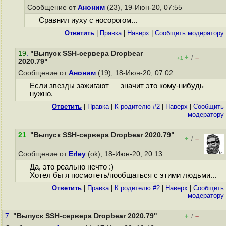
Сообщение от
Аноним
(23), 19-Июн-20, 07:55
Сравнил иуху с носорогом...
Ответить
|
Правка
|
Наверх
|
Cообщить модератору
19
.
"Выпуск SSH-сервера Dropbear
+
–
/
+1
2020.79"
Сообщение от
Аноним
(19), 18-Июн-20, 07:02
Если звезды зажигают — значит это кому-нибудь
нужно.
Ответить
|
Правка
|
К родителю #2
|
Наверх
|
Cообщить
модератору
21
.
"Выпуск SSH-сервера Dropbear 2020.79"
+
–
/
Сообщение от
Erley
(ok), 18-Июн-20, 20:13
Да, это реально нечто :)
Хотел бы я посмотеть/пообщаться с этими людьми...
Ответить
|
Правка
|
К родителю #2
|
Наверх
|
Cообщить
модератору
7.
"Выпуск SSH-сервера Dropbear 2020.79"
+
–
/