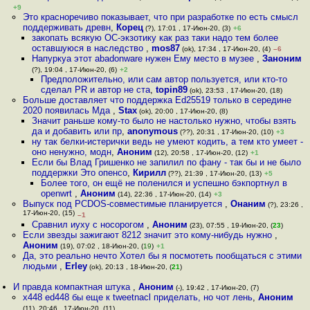
+9
Это красноречиво показывает, что при разработке по есть смысл
поддерживать древн
,
Корец
(?), 17:01 , 17-Июн-20, (3)
+6
закопать всякую ОС-экзотику как раз таки надо тем более
оставшуюся в наследство
,
mos87
(ok), 17:34 , 17-Июн-20, (4)
–6
Напуркуа этот abadonware нужен Ему место в музее
,
Заноним
(?), 19:04 , 17-Июн-20, (6)
+2
Предположительно, или сам автор пользуется, или кто-то
сделал PR и автор не ста
,
topin89
(ok), 23:53 , 17-Июн-20, (18)
Больше доставляет что поддержка Ed25519 только в середине
2020 появилась Мда
,
Stax
(ok), 20:00 , 17-Июн-20, (8)
Значит раньше кому-то было не настолько нужно, чтобы взять
да и добавить или пр
,
anonymous
(??), 20:31 , 17-Июн-20, (10)
+3
ну так белки-истерички ведь не умеют кодить, а тем кто умеет -
оно ненужно, модн
,
Аноним
(12), 20:58 , 17-Июн-20, (12)
+1
Если бы Влад Гришенко не запилил по фану - так бы и не было
поддержки Это опенсо
,
Кирилл
(??), 21:39 , 17-Июн-20, (13)
+5
Более того, он ещё не поленился и успешно бэкпортнул в
openwrt
,
Аноним
(14), 22:36 , 17-Июн-20, (14)
+3
Выпуск под PCDOS-совместимые планируется
,
Онаним
(?), 23:26 ,
17-Июн-20, (15)
–1
Сравнил иуху с носорогом
,
Аноним
(23), 07:55 , 19-Июн-20, (
23
)
Если звезды зажигают 8212 значит это кому-нибудь нужно
,
Аноним
(19), 07:02 , 18-Июн-20, (
19
)
+1
Да, это реально нечто Хотел бы я посмотеть пообщаться с этими
людьми
,
Erley
(ok), 20:13 , 18-Июн-20, (
21
)
И правда компактная штука
,
Аноним
(-), 19:42 , 17-Июн-20, (7)
x448 ed448 бы еще к tweetnacl приделать, но чот лень
,
Аноним
(11), 20:46 , 17-Июн-20, (11)