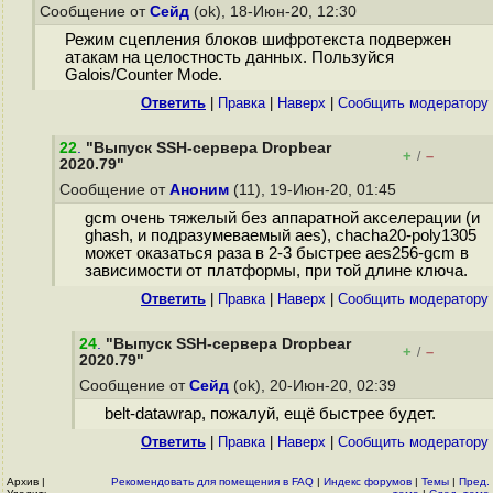
Сообщение от
Сейд
(ok), 18-Июн-20, 12:30
Режим сцепления блоков шифротекста подвержен
атакам на целостность данных. Пользуйся
Galois/Counter Mode.
Ответить
|
Правка
|
Наверх
|
Cообщить модератору
22
.
"Выпуск SSH-сервера Dropbear
+
–
/
2020.79"
Сообщение от
Аноним
(11), 19-Июн-20, 01:45
gcm очень тяжелый без аппаратной акселерации (и
ghash, и подразумеваемый aes), chacha20-poly1305
может оказаться раза в 2-3 быстрее aes256-gcm в
зависимости от платформы, при той длине ключа.
Ответить
|
Правка
|
Наверх
|
Cообщить модератору
24
.
"Выпуск SSH-сервера Dropbear
+
–
/
2020.79"
Сообщение от
Сейд
(ok), 20-Июн-20, 02:39
belt-datawrap, пожалуй, ещё быстрее будет.
Ответить
|
Правка
|
Наверх
|
Cообщить модератору
Архив
|
Рекомендовать для помещения в FAQ
|
Индекс форумов
|
Темы
|
Пред.