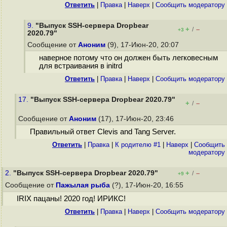
Ответить
|
Правка
|
Наверх
|
Cообщить модератору
9.
"Выпуск SSH-сервера Dropbear
+
–
/
+3
2020.79"
Сообщение от
Аноним
(9), 17-Июн-20, 20:07
наверное потому что он должен быть легковесным
для встраивания в initrd
Ответить
|
Правка
|
Наверх
|
Cообщить модератору
17.
"Выпуск SSH-сервера Dropbear 2020.79"
+
–
/
Сообщение от
Аноним
(17), 17-Июн-20, 23:46
Правильный ответ Clevis and Tang Server.
Ответить
|
Правка
|
К родителю #1
|
Наверх
|
Cообщить
модератору
2.
"Выпуск SSH-сервера Dropbear 2020.79"
+
–
/
+9
Сообщение от
Пажылая рыба
(?), 17-Июн-20, 16:55
IRIX пацаны! 2020 год! ИРИКС!
Ответить
|
Правка
|
Наверх
|
Cообщить модератору