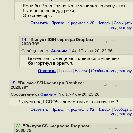
Если бы Влад Гришенко не запилил по фану - так
бы и не было поддержки.
Это опенсорс.
Ответить
|
Правка
|
К родителю #8
|
Наверх
|
Cообщить
модератору
14.
"Выпуск SSH-сервера Dropbear
+
–
/
+3
2020.79"
Сообщение от
Аноним
(14), 17-Июн-20, 22:36
Более того, он ещё не поленился и успешно
бэкпортнул в openwrt.
Ответить
|
Правка
|
Наверх
|
Cообщить модератору
15.
"Выпуск SSH-сервера Dropbear
+
–
/
–1
2020.79"
Сообщение от
Онаним
(?), 17-Июн-20, 23:26
Выпуск под PCDOS-совместимые планируется?
Ответить
|
Правка
|
К родителю #2
|
Наверх
|
Cообщить
модератору
23
.
"Выпуск SSH-сервера Dropbear
+
–
/
2020.79"