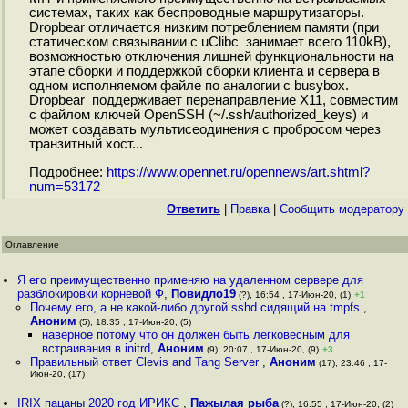
системах, таких как беспроводные маршрутизаторы.
Dropbear отличается низким потреблением памяти (при
статическом связывании с uClibc занимает всего 110kB),
возможностью отключения лишней функциональности на
этапе сборки и поддержкой сборки клиента и сервера в
одном исполняемом файле по аналогии с busybox.
Dropbear поддерживает перенаправление X11, совместим
с файлом ключей OpenSSH (~/.ssh/authorized_keys) и
может создавать мультисеодинения с пробросом через
транзитный хост...
Подробнее:
https://www.opennet.ru/opennews/art.shtml?
num=53172
Ответить
|
Правка
|
Cообщить модератору
Оглавление
Я его преимущественно применяю на удаленном сервере для
разблокировки корневой Ф
,
Повидло19
(?), 16:54 , 17-Июн-20, (1)
+1
Почему его, а не какой-либо другой sshd сидящий на tmpfs
,
Аноним
(5), 18:35 , 17-Июн-20, (5)
наверное потому что он должен быть легковесным для
встраивания в initrd
,
Аноним
(9), 20:07 , 17-Июн-20, (9)
+3
Правильный ответ Clevis and Tang Server
,
Аноним
(17), 23:46 , 17-
Июн-20, (17)
IRIX пацаны 2020 год ИРИКС
,
Пажылая рыба
(?), 16:55 , 17-Июн-20, (2)