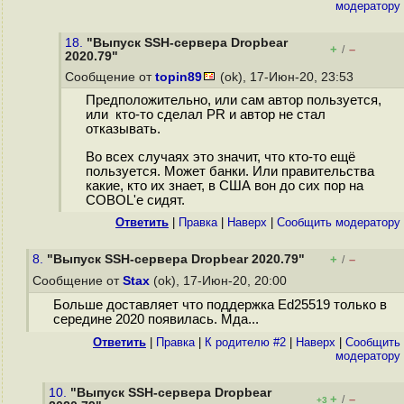
модератору
18.
"Выпуск SSH-сервера Dropbear
+
–
/
2020.79"
Сообщение от
topin89
(ok), 17-Июн-20, 23:53
Предположительно, или сам автор пользуется,
или кто-то сделал PR и автор не стал
отказывать.
Во всех случаях это значит, что кто-то ещё
пользуется. Может банки. Или правительства
какие, кто их знает, в США вон до сих пор на
COBOL'е сидят.
Ответить
|
Правка
|
Наверх
|
Cообщить модератору
8.
"Выпуск SSH-сервера Dropbear 2020.79"
+
–
/
Сообщение от
Stax
(ok), 17-Июн-20, 20:00
Больше доставляет что поддержка Ed25519 только в
середине 2020 появилась. Мда...
Ответить
|
Правка
|
К родителю #2
|
Наверх
|
Cообщить
модератору
10.
"Выпуск SSH-сервера Dropbear
+
–
/
+3