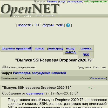
Профиль:
Аноним
(
вход
|
регистрация
)
неRU
opennet.me
[
новости
/
+++
|
форум
|
теги
|
]
форумы
правила/FAQ
поиск
регистрация
вход/
слежка
выход
RSS
"Выпуск SSH-сервера Dropbear 2020.79"
Вариант для распечатки
Пред. тема
|
След. тема
Форум
Разговоры, обсуждение новостей
Изначальное сообщение
[
Отслеживать
]
"Выпуск SSH-сервера Dropbear 2020.79"
+
–
/
Сообщение от
opennews
(?), 17-Июн-20, 16:54
Представлен новый выпуск Dropbear 2020.79, легковесного
сервера и клиента SSH, распространяемого под лицензией
MIT и применяемого преимущественно на встраиваемых