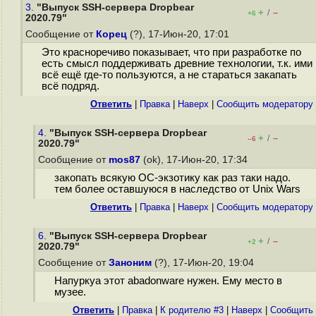
3.
"Выпуск SSH-сервера Dropbear
+
–
/
+6
2020.79"
Сообщение от
Корец
(?), 17-Июн-20, 17:01
Это красноречиво показывает, что при разработке по
есть смысл поддерживать древние технологии, т.к. ими
всё ещё где-то пользуются, а не стараться закапать
всё подряд.
Ответить
|
Правка
|
Наверх
|
Cообщить модератору
4.
"Выпуск SSH-сервера Dropbear
+
–
/
–6
2020.79"
Сообщение от
mos87
(ok), 17-Июн-20, 17:34
закопать всякую ОС-экзотику как раз таки надо.
тем более оставшуюся в наследство от Unix Wars
Ответить
|
Правка
|
Наверх
|
Cообщить модератору
6.
"Выпуск SSH-сервера Dropbear
+
–
/
+2
2020.79"
Сообщение от
Заноним
(?), 17-Июн-20, 19:04
Напуркуа этот abadonware нужен. Ему место в
музее.
Ответить
|
Правка
|
К родителю #3
|
Наверх
|
Cообщить