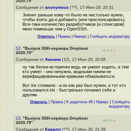
2020.79"
Сообщение от
anonymous
(??), 17-Июн-20, 20:31
Значит раньше кому-то было не настолько нужно,
чтобы взять да и добавить (или проспонсировать).
Все-таки количество разработчиков (и спонсоров)
явно поменьше чем у OpenSSH.
Ответить
|
Правка
|
Наверх
|
Cообщить модератору
12.
"Выпуск SSH-сервера Dropbear
+
–
/
+1
2020.79"
Сообщение от
Аноним
(12), 17-Июн-20, 20:58
ну так белки-истерички ведь не умеют кодить, а тем
кто умеет - оно ненужно, модными никем не
верифицированными кривыми обмазываться.
Вот irix сломали - а он как раз был нужен, и тот кто
пользовался irix - быстренько починил себе и
другим.
Ответить
|
Правка
|
К родителю #8
|
Наверх
|
Cообщить
модератору
13.
"Выпуск SSH-сервера Dropbear
+
–
/
+5
2020.79"
Сообщение от
Кирилл
(??), 17-Июн-20, 21:39