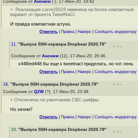
Сообщение от
Аноним
(-), 17-Июн-20, 19:42
> Реализация curve25519 заменена на более компактный
вариант от проекта TweetNaCl.
И правда компактная штука.
Ответить
|
Правка
|
Наверх
|
Cообщить модератору
11.
"Выпуск SSH-сервера Dropbear 2020.79"
+
–
/
Сообщение от
Аноним
(11), 17-Июн-20, 20:46
x448/ed448 бы еще к tweetnacl приделать, но чот лень
Ответить
|
Правка
|
Наверх
|
Cообщить модератору
16.
"Выпуск SSH-сервера Dropbear 2020.79"
+
–
/
Сообщение от
Q2W
(?), 17-Июн-20, 23:38
> Отключены по умолчанию CBC-шифры
Но зачем?
Ответить
|
Правка
|
Наверх
|
Cообщить модератору
20
.
"Выпуск SSH-сервера Dropbear 2020.79"
+
–
/