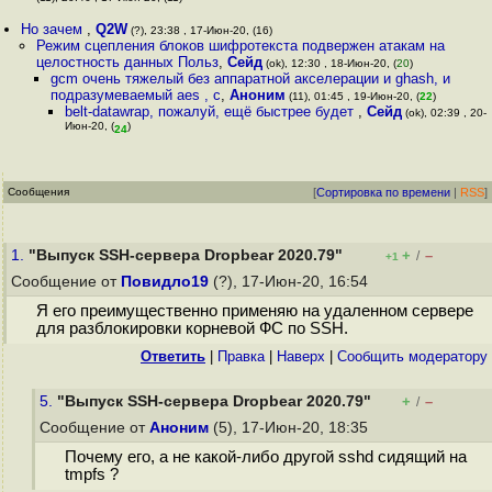
Но зачем
,
Q2W
(?), 23:38 , 17-Июн-20, (16)
Режим сцепления блоков шифротекста подвержен атакам на
целостность данных Польз
,
Сейд
(ok), 12:30 , 18-Июн-20, (
20
)
gcm очень тяжелый без аппаратной акселерации и ghash, и
подразумеваемый aes , c
,
Аноним
(11), 01:45 , 19-Июн-20, (
22
)
belt-datawrap, пожалуй, ещё быстрее будет
,
Сейд
(ok), 02:39 , 20-
Июн-20, (
)
24
Сообщения
[
Сортировка по времени
|
RSS
]
1.
"Выпуск SSH-сервера Dropbear 2020.79"
+
–
/
+1
Сообщение от
Повидло19
(?), 17-Июн-20, 16:54
Я его преимущественно применяю на удаленном сервере
для разблокировки корневой ФС по SSH.
Ответить
|
Правка
|
Наверх
|
Cообщить модератору
5.
"Выпуск SSH-сервера Dropbear 2020.79"
+
–
/
Сообщение от
Аноним
(5), 17-Июн-20, 18:35
Почему его, а не какой-либо другой sshd сидящий на
tmpfs ?