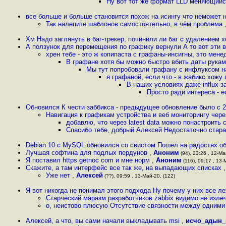
Ну вот тот же формат LLD меняющийся
все больше и больше становится похож на исингу что неможет н
Так налепите шаблонов самостоятельно, в чём проблема
Хм Надо заглянуть в баг-трекер, починили ли баг с удалением х
А ползунок для перемещения по графику вернули А то вот эти 
хрен тебе - это ж копипаста с графаны-инсигны, это мен
В графане хотя бы можно быстро вбить даты рука
Мы тут попробовали графану с инфлуксом н
я графаной, если что - в жабикс хожу
В наших условиях даже influx з
Просто ради интереса - е
Обновился К чести заббикса - предыдущее обновление было с 2
Навигация к графикам устройства и веб мониторингу через
добавлю, что через latest data можно понастроить 
Спасибо тебе, добрый Алексей Недостаточно стара
Debian 10 с MySQL обновился со свистом Пошел на радостях о
Лучшая софтина для подлых пердунов
,
Аноним
(94), 23:26 , 12-Ма
Я поставил https getnoc com и мне норм
,
Аноним
(116), 09:17 , 13-
Скажите, а там интерфейс все так же, на выпадающих списках
Уже нет
,
Алексей
(??), 09:59 , 13-Май-20, (122)
Я вот никогда не понимал этого подхода Ну почему у них все ле
Старческий маразм разработчиков zabbix видимо не изл
о, неистово плюсую Отсутствие связности между одними
Алексей, а что, вы сами начали выкладывать msi
,
исчо_адын_