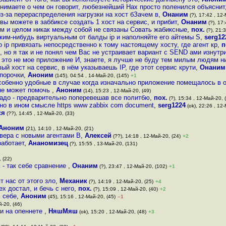
онимаете о чем он говорит, любезнейший Нах просто поленился объяснит
из-за перераспределения нагрузки на хост бЗачем в
,
Онаним
(?), 17:42 , 12-
ы можете в заббиксе создать 1 хост на сервис, и прибит
,
Онаним
(?), 17:
ем и целом никак между собой не связаны Совать жабиксные
,
пох.
(?), 21:
аким-нибудь виртуальным от балды ip и наполняйте его айтемы S
,
serg12
о ip привязать непосредственно к тому настоящему хосту, где агент кр
,
п
, но я так и не понял чем Вас не устраивает вариант с SEND ами изнутр
это не мое приложение И, знаете, я лучше не буду тем милым людям ни
й хост на сервис, в нём указываешь IP, где этот сервис крути
,
Онаним
порочки
,
Аноним
(145), 04:54 , 14-Май-20, (145)
+1
собенно удобные в случае когда изначально приложение помещалось в 
 не может помочь
,
Аноним
(14), 15:23 , 12-Май-20, (49)
надо - предварительно поперевешав все политбю
,
пох.
(?), 15:34 , 12-Май-20, 
 но в ином смысле https www zabbix com document
,
serg1224
(ok), 22:26 , 12-
ся
(??), 14:45 , 12-Май-20, (33)
Аноним
(21), 14:10 , 12-Май-20, (21)
рвера с новыми агентами В
,
Алексей
(??), 14:18 , 12-Май-20, (24)
+2
работает
,
Ананомизец
(?), 15:55 , 13-Май-20, (131)
 (22)
 - так себе сравнение
,
Онаним
(?), 23:47 , 12-Май-20, (102)
+1
т нас от этого зло
,
Механик
(?), 14:19 , 12-Май-20, (25)
+4
ех достал, и бечь с него
,
пох.
(?), 15:09 , 12-Май-20, (40)
+2
ь себе
,
Аноним
(45), 15:16 , 12-Май-20, (45)
–1
й-20, (46)
и на опеннете
,
НяшМяш
(ok), 15:20 , 12-Май-20, (48)
+3