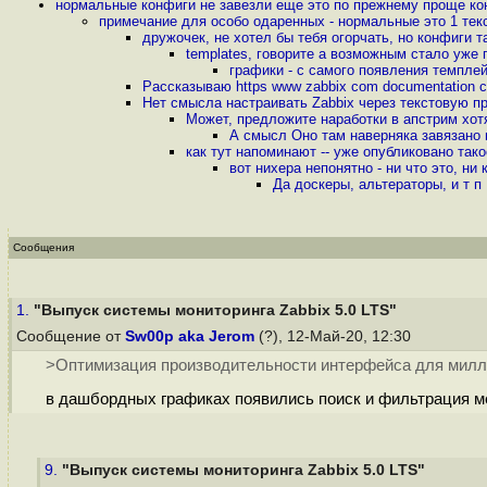
нормальные конфиги не завезли еще это по прежнему проще ко
примечание для особо одаренных - нормальные это 1 те
дружочек, не хотел бы тебя огорчать, но конфиги т
templates, говорите а возможным стало уже
графики - с самого появления темплей
Рассказываю https www zabbix com documentation cu
Нет смысла настраивать Zabbix через текстовую п
Может, предложите наработки в апстрим хот
А смысл Оно там наверняка завязано 
как тут напоминают -- уже опубликовано такое 
вот нихера непонятно - ни что это, ни
Да доскеры, альтераторы, и т п
Сообщения
1.
"Выпуск системы мониторинга Zabbix 5.0 LTS"
Сообщение от
Sw00p aka Jerom
(?), 12-Май-20, 12:30
>Оптимизация производительности интерфейса для милл
в дашбордных графиках появились поиск и фильтрация ме
9.
"Выпуск системы мониторинга Zabbix 5.0 LTS"