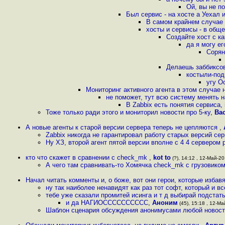
Ой, вы не п
Был сервис - на хосте а Уехал 
В самом крайнем случае в
хосты и сервисы - в общ
Создайте хост с к
да я могу ег
Сорян
Делаешь заббиксовы
костыли-под
угу О
Мониторинг активного агента в этом случае
не поможет, тут всю систему менять 
В Zabbix есть понятия сервиса,
Тоже только ради этого и мониторил новости про 5-ку
,
Ва
А новые агенты к старой версии сервера теперь не цепляются
,
Zabbix никогда не гарантировал работу старых версий се
Ну ХЗ, второй агент пятой версии вполне с 4 4 сервером 
кто что скажет в сравнении с check_mk
,
kot to
(?), 14:12 , 12-Май-20,
А чего там сравнивать-то Хомячка check_mk с грузовиком
Начал читать комменты и, о боже, вот они герои, которые избавя
ну так наиболее ненавидят как раз тот софт, который и вс
тебе уже сказали промитей исинга и т д выбирай подстат
и да НАГИОСССССССССС
,
Аноним
(45), 15:18 , 12-Ма
Шаблон сценария обсуждения анонимусами любой новост