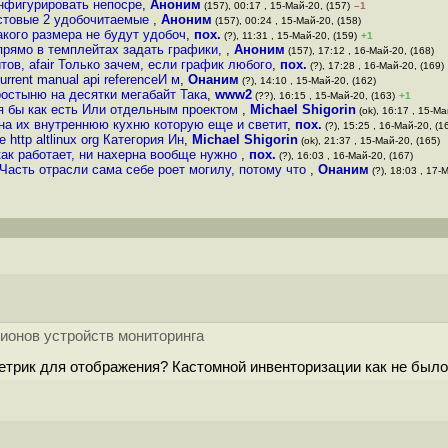
нфигурировать непосре
,
Аноним
(157), 00:17 , 15-Май-20, (157)
–1
кстовые 2 удобочитаемые
,
Аноним
(157), 00:24 , 15-Май-20, (158)
акого размера не будут удобоч
,
пох.
(?), 11:31 , 15-Май-20, (159)
+1
 прямо в темплейтах задать графики,
,
Аноним
(157), 17:12 , 16-Май-20, (168)
тов, afair Только зачем, если график любого
,
пох.
(?), 17:28 , 16-Май-20, (169)
rrent manual api referenceИ м
,
Онаним
(?), 14:10 , 15-Май-20, (162)
ростыню на десятки мегабайт Така
,
www2
(??), 16:15 , 15-Май-20, (163)
+1
я бы как есть Или отдельным проектом
,
Michael Shigorin
(ok), 16:17 , 15-Ма
на их внутреннюю кухню которую еще и светит
,
пох.
(?), 15:25 , 16-Май-20, (1
http altlinux org Категория Ин
,
Michael Shigorin
(ok), 21:37 , 15-Май-20, (165)
 как работает, ни нахерна вообще нужно
,
пох.
(?), 16:03 , 16-Май-20, (167)
 Часть отрасли сама себе роет могилу, потому что
,
Онаним
(?), 18:03 , 17-М
ионов устройств мониторинга
трик для отображения? Кастомной инвенторизации как не было 