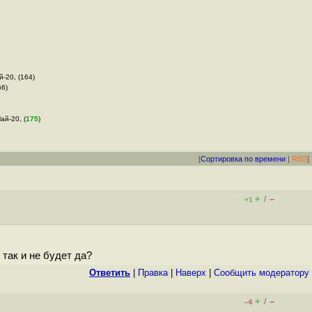
й-20, (164)
66)
ай-20, (
175
)
[
Сортировка по времени
|
RSS
]
+
–
/
+1
так и не будет да?
Ответить
|
Правка
|
Наверх
|
Cообщить модератору
+
–
/
–6