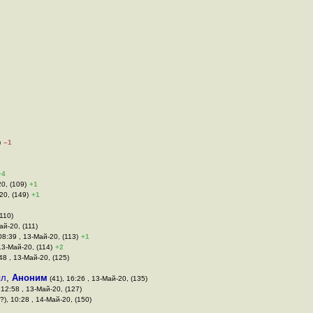
)
–1
+4
0, (109)
+1
20, (149)
+1
(110)
ай-20, (111)
08:39 , 13-Май-20, (113)
+1
13-Май-20, (114)
+2
48 , 13-Май-20, (125)
пл
,
Аноним
(41), 16:26 , 13-Май-20, (135)
 12:58 , 13-Май-20, (127)
?), 10:28 , 14-Май-20, (150)