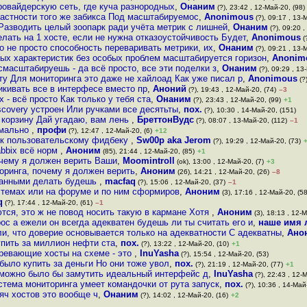
ровайдерскую сеть, где куча разнородных
,
Онаним
(?), 23:42 , 12-Май-20, (98)
частности того же забикса Под масштабируемос
,
Anonimous
(?), 09:17 , 13-
Разводить целый зоопарк ради учёта метрик с лишней
,
Онаним
(?), 09:20 ,
лать на 1 хосте, если не нужна отказоустойчивость Будет
,
Anonimous
(
о не просто способность переваривать метрики, их
,
Онаним
(?), 09:21 , 13-
х характеристик без особых проблем масштабируется горизон
,
Anonim
 смасштабируешь - да всё просто, все эти поделки з
,
Онаним
(?), 09:29 , 13
уту Для мониторинга это даже не хайлоад Как уже писал р
,
Anonimous
(?
икивать все в интерфесе вместо пр
,
Аноний
(?), 19:43 , 12-Май-20, (74)
–3
 - всё просто Как только у тебя ста
,
Онаним
(?), 23:43 , 12-Май-20, (99)
+1
discovery устроен Или ручками все десятьты
,
пох.
(?), 10:30 , 14-Май-20, (151)
у корзину Дай угадаю, вам лень
,
БреттонВудс
(?), 08:07 , 13-Май-20, (112)
–1
рмально
,
профи
(?), 12:47 , 12-Май-20, (6)
+12
от к пользовательскому фидбеку
,
Sw00p aka Jerom
(?), 19:29 , 12-Май-20, (73)
abbix всё норм
,
Аноним
(85), 21:44 , 12-Май-20, (85)
+1
очему я должен верить Ваши
,
Moomintroll
(ok), 13:00 , 12-Май-20, (7)
+3
торинга, почему я должен верить
,
Аноним
(26), 14:21 , 12-Май-20, (26)
–8
 данными делать будешь
,
macfaq
(?), 15:06 , 12-Май-20, (37)
–1
 темах или на форуме и по ним сформиров
,
Аноним
(3), 17:16 , 12-Май-20, (58
q
(?), 17:44 , 12-Май-20, (61)
–1
ются, это ж не повод носить такую в кармане Хотя
,
Аноним
(3), 18:13 , 12-М
с а ежели он всегда адекватен будешь ли ты считать его и
,
наше имя 
и, что доверие основывается только на адекватности С адекватны
,
Ано
упить за миллион нефти ста
,
пох.
(?), 13:22 , 12-Май-20, (10)
+1
зревающие хосты на схеме - это
,
InuYasha
(?), 15:54 , 12-Май-20, (53)
было купить за деньги Но они тоже увол
,
пох.
(?), 21:19 , 12-Май-20, (77)
+1
 можно было бы замутить идеальный интерфейс д
,
InuYasha
(?), 22:43 , 12-
стема мониторинга умеет командочки от рута запуск
,
пох.
(?), 10:36 , 14-Май
яч хостов это вообще ч
,
Онаним
(?), 14:02 , 12-Май-20, (16)
+2