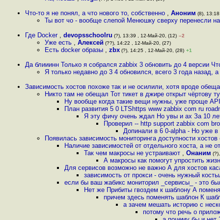
Что-то я не понял, а что нового то, собственно
,
Аноним
(8), 13:18
Ты вот чо - вообще слепой Менюшку сверху перенесли н
Где Docker
,
devopsschoolru
(?), 13:39 , 12-Май-20, (12)
–2
Уже есть
,
Алексей
(??), 14:22 , 12-Май-20, (27)
Есть docker образы
,
zbx
(?), 14:25 , 12-Май-20, (28)
+1
Да блииинн Только я собрался zabbix 3 обновить до 4 версии Ч
Я только недавно до 3 4 обновился, всего 3 года назад, а
Зависимость хостов похоже так и не осилили, хотя вроде обе
Никто там не обещал Тот тикет в джире открыт чёртову ту
Ну вообще когда такие вещи нужны, уже проще AP
План развития 5 0 LTShttps www zabbix com ru road
Я эту фичу очень ждал Но увы и ах За 10 ле
Проверил -- http support zabbix com 
Допинали в 6 0-alpha - Но уже 
Появилась зависимость мониторинга доступности хостов 
Наличие зависимостей от отдельного хоста, а не о
Так чем макросы не устраивают
,
Онаним
(?)
А макросы как помогут упростить жиз
Для сервисов возможно не важно А для хостов кас
зависимость от прокси - очень нужный кост
если бы ваш жабикс мониторил _сервисы_ - это б
Нет же Прибиты гвоздем к шаблону А поменя
причем здесь поменять шаблон К шаб
а зачем мешать историю с неск
потому что речь о прилож
а почему бы и нет 