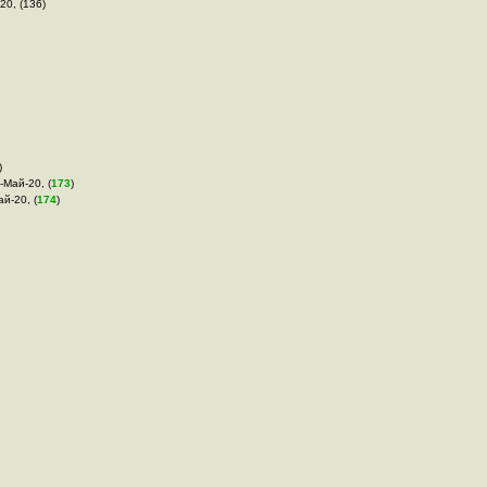
20, (136)
)
7-Май-20, (
173
)
ай-20, (
174
)