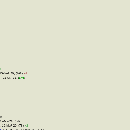
3
 13-Май-20, (108)
–1
 , 01-Окт-21, (
176
)
1)
+1
12-Май-20, (54)
 , 12-Май-20, (78)
+2
м
(115), 09:06 , 13-Май-20, (115)