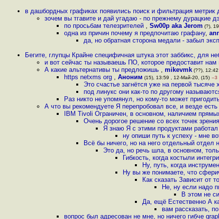
в дашбордных графиках появились поиск и фильтрация метрик 
зочем вы тгавите и дай угадаю - по прежнему дурацкие 
по просьбам телезрителей
,
Sw00p aka Jerom
(?), 19
одна из причин почему я предпочитаю графану
,
ann
да, но обратная сторона медали - забыл эксп
Бегите, глупцы Крайне специфичная штука этот заббикс, для н
и вот сейчас ты называешь ПО, которое предоставит на
А какие альтернативы ты предложишь
,
mikevmk
(??), 12:42
https netxms org
,
Аноним
(15), 13:59 , 12-Май-20, (15)
–3
Это счастье загнётся уже на первой тысяче 
под линукс они как-то по другому называютс
Раз никто не упомянул, но кому-то может пригодить
А что вы рекомендуете Я перепробовал все, и везде есть
IBM Tivoli Ограничен, в основном, наличием прямы
Очень дорогое решение со всех точек зрения
Я знаю Я с этими продуктами работал
ну опиши путь к успеху - мне в
Всё бы ничего, но на него отдельный отдел
Это да, но речь шла, в основном, тол
Гибкость, когда костыли интегр
Ну, путь, когда инструме
Ну вы же понимаете, что сфери
Как сказать Зависит от т
Не, ну если надо п
В этом не с
Да, ещё Естественно А к
вам рассказать, п
вопрос был адресован не мне, но ничего гибче grap