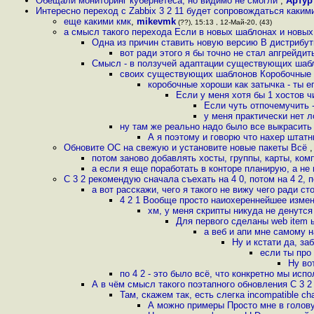
Oбещали мониторинг кубернетеса, но видимо не смогли
,
Артур
Интересно переход с Zabbix 3 2 11 будет сопровождаться каки
еще какими кмк
,
mikevmk
(??), 15:13 , 12-Май-20, (43)
а смысл такого перехода Если в новых шаблонах и новых 
Одна из причин ставить новую версию В дистрибут
вот ради этого я бы точно не стал апгрейди
Смысл - в ползучей адаптации существующих шабл
своих существующих шаблонов Коробочные г
коробочные хороши как затычка - ты ег
Если у меня хотя бы 1 хостов ч
Если чуть отпочемучить 
у меня практически нет 
ну там же реально надо было все выкрасить
А я поэтому и говорю что нахер штатн
Обновите ОС на свежую и установите новые пакеты Всё
потом заново добавлять хосты, группы, карты, ко
а если я еще поработать в конторе планирую, а не
С 3 2 рекомендую сначала съехать на 4 0, потом на 4 2, п
а вот расскажи, чего я такого не вижу чего ради ст
4 2 1 Вообще просто наиохереннейшее измен
хм, у меня скрипты никуда не денутся
Для первого сделаны web item 
а веб и апи мне самому н
Ну и кстати да, з
если ты про 
Ну во
по 4 2 - это было всё, что конкретно мы ис
А в чём смысл такого поэтапного обновления С 3 
Там, скажем так, есть слегка incompatible c
А можно примеры Просто мне в голову