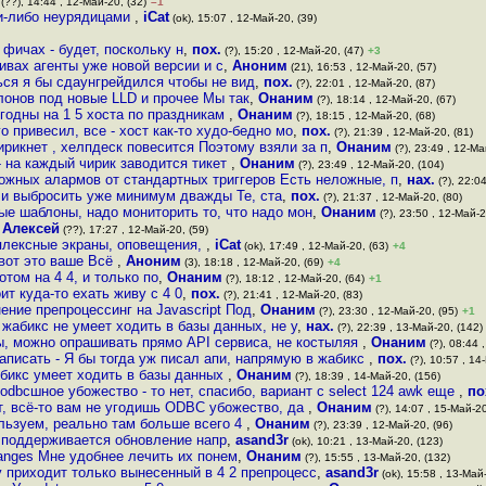
(??), 14:44 , 12-Май-20, (32)
–1
ми-либо неурядицами
,
iCat
(ok), 15:07 , 12-Май-20, (39)
фичах - будет, поскольку н
,
пох.
(?), 15:20 , 12-Май-20, (47)
+3
ивах агенты уже новой версии и с
,
Аноним
(21), 16:53 , 12-Май-20, (57)
ться я бы сдаунгрейдился чтобы не вид
,
пох.
(?), 22:01 , 12-Май-20, (87)
онов под новые LLD и прочее Мы так
,
Онаним
(?), 18:14 , 12-Май-20, (67)
одны на 1 5 хоста по праздникам
,
Онаним
(?), 18:15 , 12-Май-20, (68)
о привесил, все - хост как-то худо-бедно мо
,
пох.
(?), 21:39 , 12-Май-20, (81)
ирикнет , хелпдеск повесится Поэтому взяли за п
,
Онаним
(?), 23:49 , 12-Ма
- на каждый чирик заводится тикет
,
Онаним
(?), 23:49 , 12-Май-20, (104)
ложных алармов от стандартных триггеров Есть неложные, п
,
нах.
(?), 22:0
 и выбросить уже минимум дважды Те, ста
,
пох.
(?), 21:37 , 12-Май-20, (80)
ые шаблоны, надо мониторить то, что надо мон
,
Онаним
(?), 23:50 , 12-Май-2
,
Алексей
(??), 17:27 , 12-Май-20, (59)
мплексные экраны, оповещения,
,
iCat
(ok), 17:49 , 12-Май-20, (63)
+4
 вот это ваше Всё
,
Аноним
(3), 18:18 , 12-Май-20, (69)
+4
отом на 4 4, и только по
,
Онаним
(?), 18:12 , 12-Май-20, (64)
+1
оит куда-то ехать живу с 4 0
,
пох.
(?), 21:41 , 12-Май-20, (83)
ение препроцессинг на Javascript Под
,
Онаним
(?), 23:30 , 12-Май-20, (95)
+1
 жабикс не умеет ходить в базы данных, не у
,
нах.
(?), 22:39 , 13-Май-20, (142)
ы, можно опрашивать прямо API сервиса, не костыляя
,
Онаним
(?), 08:44 
аписать - Я бы тогда уж писал апи, напрямую в жабикс
,
пох.
(?), 10:57 , 14
аббикс умеет ходить в базы данных
,
Онаним
(?), 18:39 , 14-Май-20, (156)
odbcшное убожество - то нет, спасибо, вариант с select 124 awk еще
,
по
т, всё-то вам не угодишь ODBC убожество, да
,
Онаним
(?), 14:07 , 15-Май-20
пользуем, реально там больше всего 4
,
Онаним
(?), 23:39 , 12-Май-20, (96)
2 поддерживается обновление напр
,
asand3r
(ok), 10:21 , 13-Май-20, (123)
hanges Мне удобнее лечить их понем
,
Онаним
(?), 15:55 , 13-Май-20, (132)
 приходит только вынесенный в 4 2 препроцесс
,
asand3r
(ok), 15:58 , 13-Май