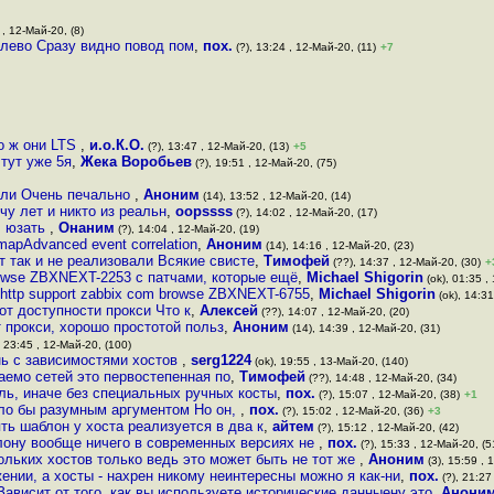
 , 12-Май-20, (8)
алево Сразу видно повод пом
,
пох.
(?), 13:24 , 12-Май-20, (11)
+7
то ж они LTS
,
и.о.К.О.
(?), 13:47 , 12-Май-20, (13)
+5
 тут уже 5я
,
Жека Воробьев
(?), 19:51 , 12-Май-20, (75)
щали Очень печально
,
Аноним
(14), 13:52 , 12-Май-20, (14)
чу лет и никто из реальн
,
oopssss
(?), 14:02 , 12-Май-20, (17)
I юзать
,
Онаним
(?), 14:04 , 12-Май-20, (19)
mapAdvanced event correlation
,
Аноним
(14), 14:16 , 12-Май-20, (23)
т так и не реализовали Всякие свисте
,
Тимофей
(??), 14:37 , 12-Май-20, (30)
+
browse ZBXNEXT-2253 с патчами, которые ещё
,
Michael Shigorin
(ok), 01:35 ,
в http support zabbix com browse ZBXNEXT-6755
,
Michael Shigorin
(ok), 14:31
от доступности прокси Что к
,
Алексей
(??), 14:07 , 12-Май-20, (20)
т прокси, хорошо простотой польз
,
Аноним
(14), 14:39 , 12-Май-20, (31)
, 23:45 , 12-Май-20, (100)
нь с зависимостями хостов
,
serg1224
(ok), 19:55 , 13-Май-20, (140)
аемо сетей это первостепенная по
,
Тимофей
(??), 14:48 , 12-Май-20, (34)
ыль, иначе без специальных ручных косты
,
пох.
(?), 15:07 , 12-Май-20, (38)
+1
ыло бы разумным аргументом Но он,
,
пох.
(?), 15:02 , 12-Май-20, (36)
+3
ть шаблон у хоста реализуется в два к
,
айтем
(?), 15:12 , 12-Май-20, (42)
лону вообще ничего в современных версиях не
,
пох.
(?), 15:33 , 12-Май-20, (5
ольких хостов только ведь это может быть не тот же
,
Аноним
(3), 15:59 , 
ении, а хосты - нахрен никому неинтересны можно я как-ни
,
пох.
(?), 21:27
Зависит от того, как вы используете исторические данныену это
,
Анони