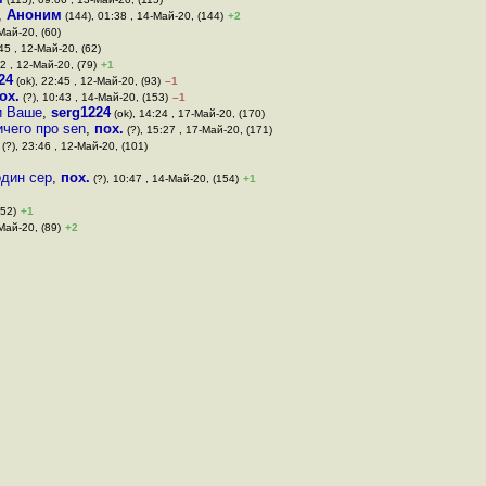
,
Аноним
(144), 01:38 , 14-Май-20, (144)
+2
Май-20, (60)
45 , 12-Май-20, (62)
32 , 12-Май-20, (79)
+1
24
(ok), 22:45 , 12-Май-20, (93)
–1
ох.
(?), 10:43 , 14-Май-20, (153)
–1
и Ваше
,
serg1224
(ok), 14:24 , 17-Май-20, (170)
чего про sen
,
пох.
(?), 15:27 , 17-Май-20, (171)
(?), 23:46 , 12-Май-20, (101)
один сер
,
пох.
(?), 10:47 , 14-Май-20, (154)
+1
(52)
+1
Май-20, (89)
+2