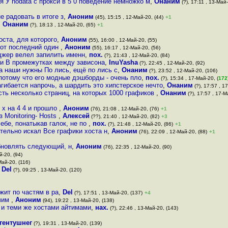
 У nodata с прокси в 5 0 поведение немножко м
,
Онаним
(?), 17:11 , 13-Май-
е радовать в итоге з
,
Аноним
(45), 15:15 , 12-Май-20, (44)
+1
,
Онаним
(?), 18:13 , 12-Май-20, (65)
+1
оста, для которого
,
Аноним
(55), 16:00 , 12-Май-20, (55)
вот последний один
,
Аноним
(55), 16:17 , 12-Май-20, (56)
еджер велел запилить именн
,
пох.
(?), 21:43 , 12-Май-20, (84)
ми В промежутках между зависона
,
InuYasha
(?), 22:45 , 12-Май-20, (92)
а наши нужны По лись, ещё по лись с
,
Онаним
(?), 23:52 , 12-Май-20, (106)
 потому что его модные дэшборды - очень пло
,
пох.
(?), 15:34 , 17-Май-20, (
172
агибается напрочь, а шардить это хипстерское нечто
,
Онаним
(?), 17:57 , 1
сть несколько страниц, на которых 1000 графиков
,
Онаним
(?), 17:57 , 17-М
 х на 4 4 и прошло
,
Аноним
(76), 21:08 , 12-Май-20, (76)
+1
 Monitoring- Hosts
,
Алексей
(??), 21:40 , 12-Май-20, (82)
+3
себе, понатыкав галок, не по
,
пох.
(?), 21:48 , 12-Май-20, (86)
+1
тельно искал Все графики хоста н
,
Аноним
(76), 22:09 , 12-Май-20, (88)
+1
бновлять следующий, н
,
Аноним
(76), 22:35 , 12-Май-20, (90)
й-20, (94)
Май-20, (116)
,
Del
(?), 09:25 , 13-Май-20, (120)
жит по частям в ра
,
Del
(?), 17:51 , 13-Май-20, (137)
+4
ечим
,
Аноним
(94), 19:22 , 13-Май-20, (138)
 и теми же хостами айтимами
,
нах.
(?), 22:46 , 13-Май-20, (143)
гентушнег
(?), 19:31 , 13-Май-20, (139)