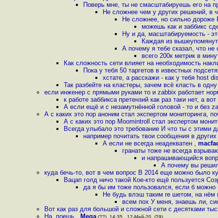
Поверь мне, ты не смасштабируешь его на п
Не сложнее чем у других решений, в 
Не сложнее, но сильно дороже 
можешь как и заббикс сде
Ну и да, масштабируемость - эт
Каждая из вышеупомянуты
А почему я тебе сказал, что не
всего 200к метрик в мин
Как сложность сети влияет на необходимость накл
Пока у тебя 50 таргетов в известных подсетях
хстате, а расскажи - как у тебя host 
Так разбейте на кластеры, зачем всё класть в одн
если инженер с прямыми руками то и zabbix работает но
к работе заббикса претензий как раз таки нет, а в
А если ещё и с незамутнённой головой - то и без z
А с каких это пор аноним стал экспертом мониторинга, п
А с каких это пор Moomintroll стал экспертом мони
Всегда улыбало это требование И что ты с этими
например почитать твои сообщения в других
А если не всегда неадекватен
,
macfa
гранаты тоже не всегда взрыва
и напрашивающийся вопро
А почему вы решил
куда бечь-то, вот в чем вопрос В 2014 еще можно было к
Вацап голд ничо такой Кое-кто ещё пользуется Со
да я бы им тоже пользовался, если б можно 
Не будь влэш таким re шетом, на нём
всем пох У меня, знаешь ли, си
Вот как раз для большой и сложной сети с десятками тыс
На, поешь
,
Mega
(??), 14:35 , 12-Май-20, (29)