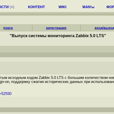
ОСТИ
(
+
)
КОНТЕНТ
WIKI
MAN'ы
ФО
поиск
регистрация
вход/выхо
"Выпуск системы мониторинга Zabbix 5.0 LTS"
ытым исходным кодом Zabbix 5.0 LTS с большим количеством 
ign-on, поддержку сжатия исторических данных при использован
m=52930