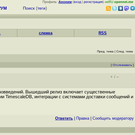
Профиль:
Аноним
(
вход
|
регистрация
)
неRU
opennet.me
РУМ
Поиск
(
теги
)
д
слежка
RSS
Пред. тема
|
След. тема
[
Отслеживать
]
+
–
/
нововведений. Вышедший релиз включает существенные
ии TimescaleDB, интеграции с системами доставки сообщений и
Ответить
|
Правка
|
Cообщить модератору