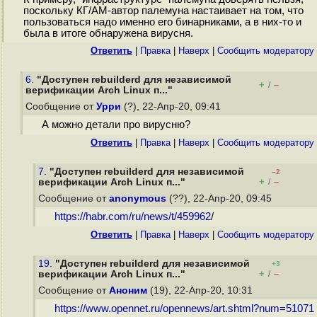
поскольку КГ/АМ-автор палемуна настаивает на том, что
пользоваться надо именно его бинарниками, а в них-то и
была в итоге обнаружена вирусня.
Ответить
|
Правка
|
Наверх
|
Cообщить модератору
6.
"Доступен rebuilderd для независимой
+
–
/
верификации Arch Linux п..."
Сообщение от
Урри
(?), 22-Апр-20, 09:41
А можно детали про вирусню?
Ответить
|
Правка
|
Наверх
|
Cообщить модератору
7.
"Доступен rebuilderd для независимой
–2
+
–
верификации Arch Linux п..."
/
Сообщение от
anonymous
(??), 22-Апр-20, 09:45
https://habr.com/ru/news/t/459962
/
Ответить
|
Правка
|
Наверх
|
Cообщить модератору
19.
"Доступен rebuilderd для независимой
+3
+
–
верификации Arch Linux п..."
/
Сообщение от
Аноним
(19), 22-Апр-20, 10:31
https://www.opennet.ru/opennews/art.shtml?num=51071