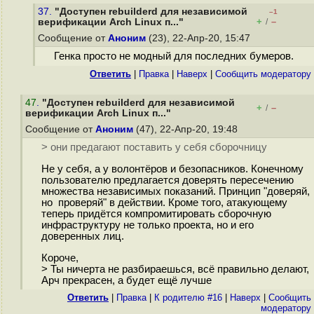
37.
"Доступен rebuilderd для независимой
–1
+
–
верификации Arch Linux п..."
/
Сообщение от
Аноним
(23), 22-Апр-20, 15:47
Генка просто не модный для последних бумеров.
Ответить
|
Правка
|
Наверх
|
Cообщить модератору
47
.
"Доступен rebuilderd для независимой
+
–
/
верификации Arch Linux п..."
Сообщение от
Аноним
(47), 22-Апр-20, 19:48
> они предагают поставить у себя сборочницу
Не у себя, а у волонтёров и безопасников. Конечному
пользователю предлагается доверять пересечению
множества независимых показаний. Принцип "доверяй,
но проверяй" в действии. Кроме того, атакующему
теперь придётся компромитировать сборочную
инфраструктуру не только проекта, но и его
доверенных лиц.
Короче,
> Ты ничерта не разбираешься, всё правильно делают,
Арч прекрасен, а будет ещё лучше
Ответить
|
Правка
|
К родителю #16
|
Наверх
|
Cообщить
модератору