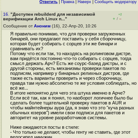
Ответить
|
Правка
|
Наверх
|
Cообщить модератору
16.
"Доступен rebuilderd для независимой
+2
+
–
верификации Arch Linux п..."
/
Сообщение от
Аноним
(16), 22-Апр-20, 10:26
Я правильно понимаю, что для проверки загруженных
бинарей, они предагают поставить у себя сборочницу,
которая будет собирать с сорцев эти же бинари и
сравнивать их?
Потому что если так, то находясь на ролинговом дистре,
вам придётся постоянно что-то собирать с сорцев, тогда
смысл держать Арч? Есть же соурс-базед дистры, и с
другой стороны, есть механизмы проверки пакетов по
подписям, например у бинарных релихных дистров, где
также есть варианты проверить и через сборочницу,
правда там нужно абсолютно те же условия соблюдать, но
всё же...
В итоге непонятно для чего эта штука именно в Арче?
Если всё так, как я понял, то наоборот логичнее было бы
сделать более тщательной проверку пакетов в AUR и
чтобы майнтейнеры аура (да, я знаю что это "куча разных
обычных юзеров") имели свои подписи для пакетов и
авторитет на уровне разработчиков системы.
Ниже ожидаются посты в стиле:
- Что только не делают, чтобы генту не ставить, где этот
велосипед нинужин