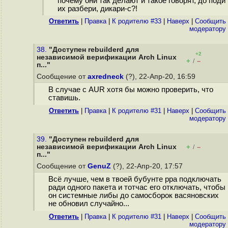
почему они так делают и такое говорят, до поди
их разбери, дикари-с?!
Ответить
|
Правка
|
К родителю #33
|
Наверх
|
Cообщить
модератору
38.
"Доступен rebuilderd для
+2
независимой верификации Arch Linux
+
–
/
п..."
Сообщение от
axredneck
(?), 22-Апр-20, 16:59
В случае с AUR хотя бы можно проверить, что
ставишь.
Ответить
|
Правка
|
К родителю #31
|
Наверх
|
Cообщить
модератору
39.
"Доступен rebuilderd для
независимой верификации Arch Linux
+
–
/
п..."
Сообщение от
GenuZ
(?), 22-Апр-20, 17:57
Всё лучше, чем в твоей бубунте ppa подключать
ради одного пакета и тотчас его отключать, чтобы
он системные либы до самосборок васяновских
не обновил случайно...
Ответить
|
Правка
|
К родителю #31
|
Наверх
|
Cообщить
модератору