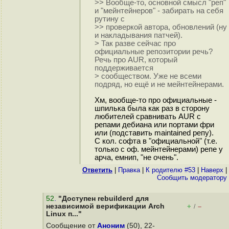
>> Вообще-то, основной смысл "реп"
и "мейнтейнеров" - забирать на себя
рутину с
>> проверкой автора, обновлений (ну
и накладывания патчей).
> Так разве сейчас про
официальные репозитории речь?
Речь про AUR, который
поддерживается
> сообществом. Уже не всеми
подряд, но ещё и не мейнтейнерами.
Хм, вообще-то про официальные -
шпилька была как раз в сторону
любителей сравнивать AUR с
репами дебиана или портами фри
или (подставить maintained репу).
С кол. софта в "официальной" (т.е.
только с оф. мейнтейнерами) репе у
арча, емнип, "не очень".
Ответить
|
Правка
|
К родителю #53
|
Наверх
|
Cообщить модератору
52
.
"Доступен rebuilderd для
независимой верификации Arch
+
–
/
Linux п..."
Сообщение от
Аноним
(50), 22-