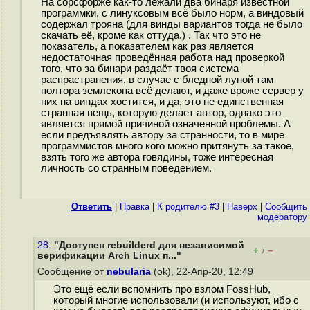
На сорсфорже как-то лежали два бинаря известной
программки, с линуксовым всё было норм, а виндовый
содержал трояна (для винды вариантов тогда не было
скачать её, кроме как оттуда.) . Так что это не
показатель, а показателем как раз является
недостаточная проведённая работа над проверкой
того, что за бинари раздаёт твоя система
распрастранения, в случае с бледной луной там
полтора землекопа всё делают, и даже вроже сервер у
них на виндах хостится, и да, это не единственная
странная вещь, которую делает автор, однако это
является прямой причиной означенной проблемы. А
если предъявлять автору за странности, то в мире
программистов много кого можно притянуть за такое,
взять того же автора говядины, тоже интересная
личность со странным поведением.
Ответить
|
Правка
|
К родителю #3
|
Наверх
|
Cообщить
модератору
28.
"Доступен rebuilderd для независимой
+
–
/
верификации Arch Linux п..."
Сообщение от
nebularia
(ok), 22-Апр-20, 12:49
Это ещё если вспомнить про взлом FossHub,
который многие использовали (и используют, ибо с