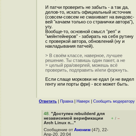
И патчи проверить не забыть - а так да,
делов-то, искать официальный источник
(совсем-совсем не смахивает на виндовс-
вей "качаем только со странички автора"),
угу.
Вообще-то, основной смысл "реп" и
"мейнтейнеров" - забирать на себя рутину
с проверкой автора, обновлений (ну и
накладывания патчей).
> В своём классе, наверное, лучшее
решение. Ты ставишь один пакет, а не
> целый ppa/оверлей, можешь всё
проверить, подправить и/или форкнуть.
Если слаще морковки не едал (и не видел
генту или порты фри) - все может быть.
Ответить
|
Правка
|
Наверх
|
Cообщить модератору
48
.
"Доступен rebuilderd для
независимой верификации
+
–
/
Arch Linux п..."
Сообщение от
Аноним
(47), 22-
Апр-20, 20:04