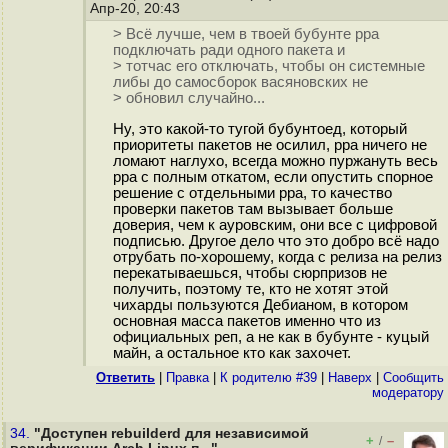
Апр-20, 20:43
> Всё лучше, чем в твоей бубунте ppa
подключать ради одного пакета и
> тотчас его отключать, чтобы он системные
либы до самосборок васяновских не
> обновил случайно...
Ну, это какой-то тугой бубунтоед, который
приоритеты пакетов не осилил, ppa ничего не
ломают наглухо, всегда можно пуржануть весь
ppa с полным откатом, если опустить спорное
решение с отдельными ppa, то качество
проверки пакетов там вызывает больше
доверия, чем к ауровским, они все с цифровой
подписью. Другое дело что это добро всё надо
отрубать по-хорошему, когда с релиза на релиз
перекатываешься, чтобы сюрпризов не
получить, поэтому те, кто не хотят этой
чихарды пользуются Дебианом, в котором
основная масса пакетов именно что из
официальных реп, а не как в бубунте - куцый
майн, а остальное кто как захочет.
Ответить
|
Правка
|
К родителю #39
|
Наверх
|
Cообщить
модератору
34.
"Доступен rebuilderd для независимой
+
–
/