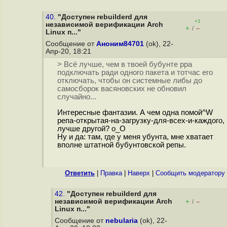
40.
"Доступен rebuilderd для
+1
независимой верификации Arch
+
–
/
Linux п..."
Сообщение от
Аноним84701
(ok), 22-
Апр-20, 18:21
> Всё лучше, чем в твоей бубунте ppa
подключать ради одного пакета и тотчас его
отключать, чтобы он системные либы до
самосборок васяновских не обновил
случайно...
Интересные фантазии. А чем одна помой^W
репа-открытая-на-загрузку-для-всех-и-каждого,
лучше другой? o_O
Ну и да: там, где у меня убунта, мне хватает
вполне штатной бубунтовской репы.
Ответить
|
Правка
|
Наверх
|
Cообщить модератору
42.
"Доступен rebuilderd для
независимой верификации Arch
+
–
/
Linux п..."
Сообщение от
nebularia
(ok), 22-