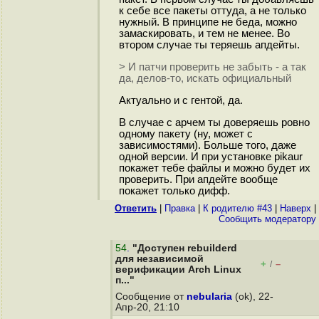
к себе все пакеты оттуда, а не только
нужный. В принципе не беда, можно
замаскировать, и тем не менее. Во
втором случае ты теряешь апдейты.
> И патчи проверить не забыть - а так
да, делов-то, искать официальный
Актуально и с гентой, да.
В случае с арчем ты доверяешь ровно
одному пакету (ну, может с
зависимостями). Больше того, даже
одной версии. И при установке pikaur
покажет тебе файлы и можно будет их
проверить. При апдейте вообще
покажет только дифф.
Ответить
|
Правка
|
К родителю #43
|
Наверх
|
Cообщить модератору
54
.
"Доступен rebuilderd
для независимой
+
–
/
верификации Arch Linux
п..."
Сообщение от
nebularia
(ok), 22-
Апр-20, 21:10