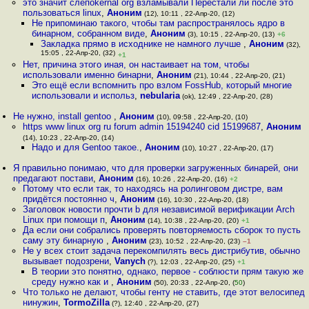
это значит слепоkernal org взламывали Перестали ли после это
пользоваться linux
,
Аноним
(12), 10:11 , 22-Апр-20, (12)
Не припоминаю такого, чтобы там распространялось ядро в
бинарном, собранном виде
,
Аноним
(3), 10:15 , 22-Апр-20, (13)
+6
Закладка прямо в исходнике не намного лучше
,
Аноним
(32),
15:05 , 22-Апр-20, (32)
+1
Нет, причина этого иная, он настаивает на том, чтобы
использовали именно бинарни
,
Аноним
(21), 10:44 , 22-Апр-20, (21)
Это ещё если вспомнить про взлом FossHub, который многие
использовали и использ
,
nebularia
(ok), 12:49 , 22-Апр-20, (28)
Не нужно, install gentoo
,
Аноним
(10), 09:58 , 22-Апр-20, (10)
https www linux org ru forum admin 15194240 cid 15199687
,
Аноним
(14), 10:23 , 22-Апр-20, (14)
Надо и для Gentoo такое.
,
Аноним
(10), 10:27 , 22-Апр-20, (17)
Я правильно понимаю, что для проверки загруженных бинарей, они
предагают постави
,
Аноним
(16), 10:26 , 22-Апр-20, (16)
+2
Потому что если так, то находясь на ролинговом дистре, вам
придётся постоянно ч
,
Аноним
(16), 10:30 , 22-Апр-20, (18)
Заголовок новости прочти b для независимой верификации Arch
Linux при помощи п
,
Аноним
(14), 10:38 , 22-Апр-20, (20)
+1
Да если они собрались проверять повторяемость сборок то пусть
саму эту бинарную
,
Аноним
(23), 10:52 , 22-Апр-20, (23)
–1
Не у всех стоит задача перекомпилять весь дистрибутив, обычно
вызывает подозрени
,
Vanych
(?), 12:03 , 22-Апр-20, (25)
+1
В теории это понятно, однако, первое - соблюсти прям такую же
среду нужно как и
,
Аноним
(50), 20:33 , 22-Апр-20, (
50
)
Что только не делают, чтобы генту не ставить, где этот велосипед
нинужин
,
TormoZilla
(?), 12:40 , 22-Апр-20, (27)