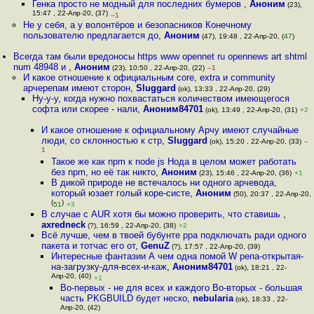
Генка просто не модный для последних бумеров
,
Аноним
(23),
15:47 , 22-Апр-20, (37)
–1
Не у себя, а у волонтёров и безопасников Конечному
пользователю предлагается до
,
Аноним
(47), 19:48 , 22-Апр-20, (
47
)
Всегда там были вредоносы https www opennet ru opennews art shtml
num 48948 и
,
Аноним
(23), 10:50 , 22-Апр-20, (22)
–1
И какое отношение к официальным core, extra и community
арчерепам имеют сторон
,
Sluggard
(ok), 13:33 , 22-Апр-20, (29)
Ну-у-у, когда нужно похвастатьcя количеством имеющегося
софта или скорее - нали
,
Аноним84701
(ok), 13:49 , 22-Апр-20, (31)
+2
И какое отношение к официальному Арчу имеют случайные
люди, со склонностью к стр
,
Sluggard
(ok), 15:20 , 22-Апр-20, (33)
–
1
Такое же как npm к node js Нода в целом может работать
без npm, но её так никто
,
Аноним
(23), 15:46 , 22-Апр-20, (36)
+1
В дикой природе не встечалось ни одного арчевода,
который юзает голый коре-систе
,
Аноним
(50), 20:37 , 22-Апр-20,
(
)
51
+3
В случае с AUR хотя бы можно проверить, что ставишь
,
axredneck
(?), 16:59 , 22-Апр-20, (38)
+2
Всё лучше, чем в твоей бубунте ppa подключать ради одного
пакета и тотчас его от
,
GenuZ
(?), 17:57 , 22-Апр-20, (39)
Интересные фантазии А чем одна помой W репа-открытая-
на-загрузку-для-всех-и-каж
,
Аноним84701
(ok), 18:21 , 22-
Апр-20, (40)
+1
Во-первых - не для всех и каждого Во-вторых - большая
часть PKGBUILD будет неско
,
nebularia
(ok), 18:33 , 22-
Апр-20, (42)