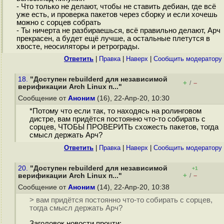
- Что только не делают, чтобы не ставить дебиан, где всё
уже есть, и проверка пакетов через сборку и если хочешь
можно с сорцев собрать
- Ты ничерта не разбираешься, всё правильно делают, Арч
прекрасен, а будет ещё лучше, а остальные плетутся в
хвосте, неосиляторы и ретрограды.
Ответить
|
Правка
|
Наверх
|
Cообщить модератору
18.
"Доступен rebuilderd для независимой
+
–
/
верификации Arch Linux п..."
Сообщение от
Аноним
(16), 22-Апр-20, 10:30
*Потому что если так, то находясь на ролинговом
дистре, вам придётся постоянно что-то собирать с
сорцев, ЧТОБЫ ПРОВЕРИТЬ схожесть пакетов, тогда
смысл держать Арч?
Ответить
|
Правка
|
Наверх
|
Cообщить модератору
20.
"Доступен rebuilderd для независимой
+1
+
–
верификации Arch Linux п..."
/
Сообщение от
Аноним
(14), 22-Апр-20, 10:38
> вам придётся постоянно что-то собирать с сорцев,
тогда смысл держать Арч?
Заголовок новости прочти: