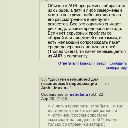
Обычно в AUR программы собираются
из сырцов, а патчи либо замержены в
мастер апстрима, либо находятся на
его рассмотрении в виде пулл-
реквестов. Всё это ощутимо снижает
риск подстановки вредоносного кода.
Если нет серьезных проблем со
сборкой или лицензией программы, и
есть желающий сопровождать пакет
среди доверенных пользователей
(Trusted Users), то пакет перемещается
из AUR в community.
Ответить
|
Правка
|
Наверх
|
Cообщить
модератору
53
.
"Доступен rebuilderd для
независимой верификации
+
–
/
Arch Linux п..."
Сообщение от
nebularia
(ok), 22-
Апр-20, 21:06
> И патчи проверить не забыть - а так
да, делов-то, искать официальный
> источник (совсем-совсем не
смахивает на виндовс-вей "качаем
только со странички автора"),