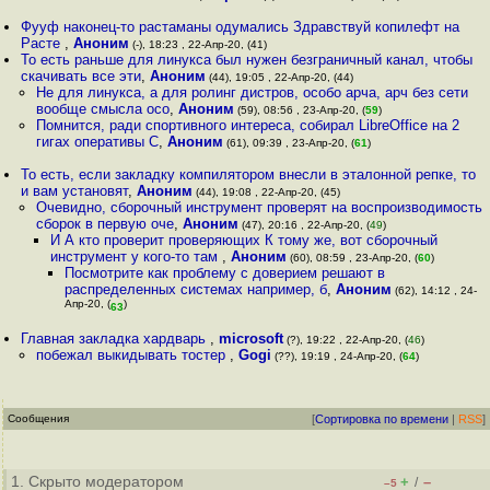
Фууф наконец-то растаманы одумались Здравствуй копилефт на
Расте
,
Аноним
(-), 18:23 , 22-Апр-20, (41)
То есть раньше для линукса был нужен безграничный канал, чтобы
скачивать все эти
,
Аноним
(44), 19:05 , 22-Апр-20, (44)
Не для линукса, а для ролинг дистров, особо арча, арч без сети
вообще смысла осо
,
Аноним
(59), 08:56 , 23-Апр-20, (
59
)
Помнится, ради спортивного интереса, собирал LibreOffice на 2
гигах оперативы С
,
Аноним
(61), 09:39 , 23-Апр-20, (
61
)
То есть, если закладку компилятором внесли в эталонной репке, то
и вам установят
,
Аноним
(44), 19:08 , 22-Апр-20, (45)
Очевидно, сборочный инструмент проверят на воспроизводимость
сборок в первую оче
,
Аноним
(47), 20:16 , 22-Апр-20, (
49
)
И А кто проверит проверяющих К тому же, вот сборочный
инструмент у кого-то там
,
Аноним
(60), 08:59 , 23-Апр-20, (
60
)
Посмотрите как проблему с доверием решают в
распределенных системах например, б
,
Аноним
(62), 14:12 , 24-
Апр-20, (
)
63
Главная закладка хардварь
,
microsoft
(?), 19:22 , 22-Апр-20, (
46
)
побежал выкидывать тостер
,
Gogi
(??), 19:19 , 24-Апр-20, (
64
)
Сообщения
[
Сортировка по времени
|
RSS
]
1. Скрыто модератором
+
–
/
–5