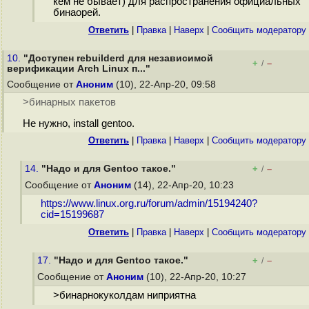
кем не бывает) для распространения официальных
бинаорей.
Ответить
|
Правка
|
Наверх
|
Cообщить модератору
10.
"Доступен rebuilderd для независимой
+
–
/
верификации Arch Linux п..."
Сообщение от
Аноним
(10), 22-Апр-20, 09:58
>бинарных пакетов
Не нужно, install gentoo.
Ответить
|
Правка
|
Наверх
|
Cообщить модератору
14.
"Надо и для Gentoo такое."
+
–
/
Сообщение от
Аноним
(14), 22-Апр-20, 10:23
https://www.linux.org.ru/forum/admin/15194240?
cid=15199687
Ответить
|
Правка
|
Наверх
|
Cообщить модератору
17.
"Надо и для Gentoo такое."
+
–
/
Сообщение от
Аноним
(10), 22-Апр-20, 10:27
>бинарнокуколдам ниприятна