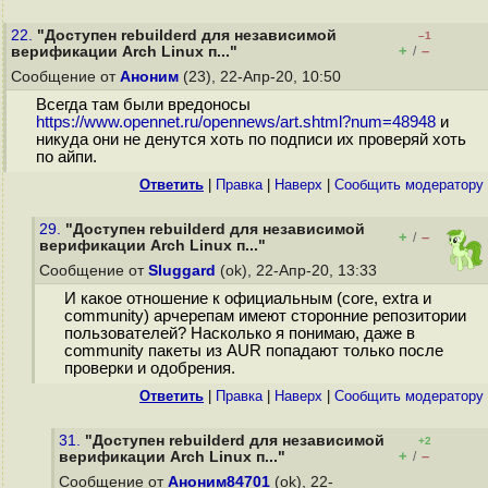
22.
"Доступен rebuilderd для независимой
–1
+
–
верификации Arch Linux п..."
/
Сообщение от
Аноним
(23), 22-Апр-20, 10:50
Всегда там были вредоносы
https://www.opennet.ru/opennews/art.shtml?num=48948
и
никуда они не денутся хоть по подписи их проверяй хоть
по айпи.
Ответить
|
Правка
|
Наверх
|
Cообщить модератору
29.
"Доступен rebuilderd для независимой
+
–
/
верификации Arch Linux п..."
Сообщение от
Sluggard
(ok), 22-Апр-20, 13:33
И какое отношение к официальным (core, extra и
community) арчерепам имеют сторонние репозитории
пользователей? Насколько я понимаю, даже в
community пакеты из AUR попадают только после
проверки и одобрения.
Ответить
|
Правка
|
Наверх
|
Cообщить модератору
31.
"Доступен rebuilderd для независимой
+2
+
–
верификации Arch Linux п..."
/
Сообщение от
Аноним84701
(ok), 22-