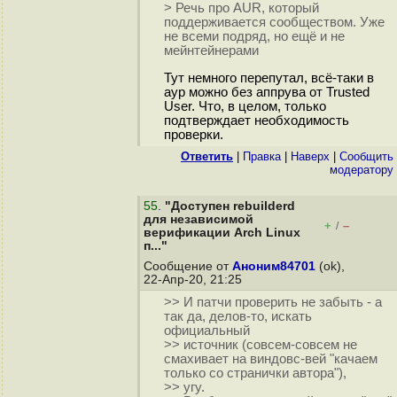
> Речь про AUR, который
поддерживается сообществом. Уже
не всеми подряд, но ещё и не
мейнтейнерами
Тут немного перепутал, всё-таки в
аур можно без аппрува от Trusted
User. Что, в целом, только
подтверждает необходимость
проверки.
Ответить
|
Правка
|
Наверх
|
Cообщить
модератору
55
.
"Доступен rebuilderd
для независимой
+
–
/
верификации Arch Linux
п..."
Сообщение от
Аноним84701
(ok),
22-Апр-20, 21:25
>> И патчи проверить не забыть - а
так да, делов-то, искать
официальный
>> источник (совсем-совсем не
смахивает на виндовс-вей "качаем
только со странички автора"),
>> угу.