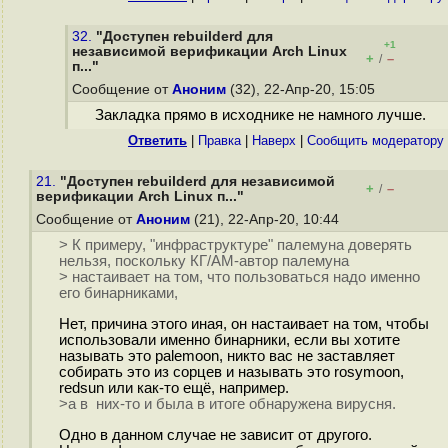
32.
"Доступен rebuilderd для
+1
независимой верификации Arch Linux
+
–
/
п..."
Сообщение от
Аноним
(32), 22-Апр-20, 15:05
Закладка прямо в исходнике не намного лучше.
Ответить
|
Правка
|
Наверх
|
Cообщить модератору
21.
"Доступен rebuilderd для независимой
+
–
/
верификации Arch Linux п..."
Сообщение от
Аноним
(21), 22-Апр-20, 10:44
> К примеру, "инфраструктуре" палемуна доверять
нельзя, поскольку КГ/АМ-автор палемуна
> настаивает на том, что пользоваться надо именно
его бинарниками,
Нет, причина этого иная, он настаивает на том, чтобы
использовали именно бинарники, если вы хотите
называть это palemoon, никто вас не заставляет
собирать это из сорцев и называть это rosymoon,
redsun или как-то ещё, например.
>а в них-то и была в итоге обнаружена вирусня.
Одно в данном случае не зависит от другого.