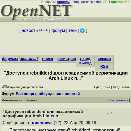
Профиль:
Аноним
(
вход
|
регистрация
)
неRU
opennet.me
[
новости
/
+++
|
форум
|
теги
|
]
форумы
правила/FAQ
поиск
регистрация
вход/
слежка
выход
RSS
"Доступен rebuilderd для независимой верификации
Arch Linux п..."
Вариант для распечатки
Пред. тема
|
След. тема
Форум
Разговоры, обсуждение новостей
Изначальное сообщение
[
Отслеживать
]
"Доступен rebuilderd для независимой
+
–
/
верификации Arch Linux п..."
Сообщение от
opennews
(??), 22-Апр-20, 09:18
Представлен инструментарий rebuilderd, позволяющий