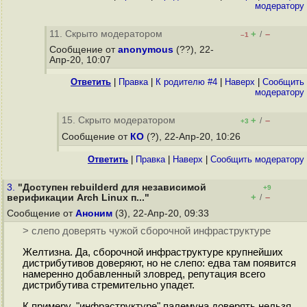
модератору
11. Скрыто модератором
+
–
/
–1
Сообщение от
anonymous
(??), 22-
Апр-20, 10:07
Ответить
|
Правка
|
К родителю #4
|
Наверх
|
Cообщить
модератору
15. Скрыто модератором
+
–
/
+3
Сообщение от
КО
(?), 22-Апр-20, 10:26
Ответить
|
Правка
|
Наверх
|
Cообщить модератору
3.
"Доступен rebuilderd для независимой
+9
+
–
верификации Arch Linux п..."
/
Сообщение от
Аноним
(3), 22-Апр-20, 09:33
> слепо доверять чужой сборочной инфраструктуре
Желтизна. Да, сборочной инфраструктуре крупнейших
дистрибутивов доверяют, но не слепо: едва там появится
намеренно добавленный зловред, репутация всего
дистрибутива стремительно упадет.
К примеру, "инфраструктуре" палемуна доверять нельзя,