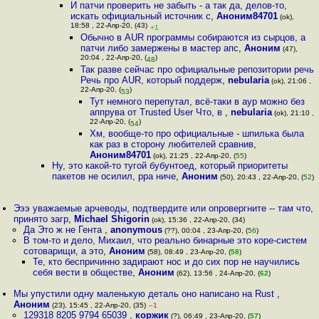
И патчи проверить не забыть - а так да, делов-то,
искать официальный источник с
,
Аноним84701
(ok),
18:58 , 22-Апр-20, (43)
+1
Обычно в AUR программы собираются из сырцов, а
патчи либо замержены в мастер апс
,
Аноним
(47),
20:04 , 22-Апр-20, (
)
48
Так разве сейчас про официальные репозитории речь
Речь про AUR, который поддерж
,
nebularia
(ok), 21:06 ,
22-Апр-20, (
)
53
Тут немного перепутал, всё-таки в аур можно без
аппрува от Trusted User Что, в
,
nebularia
(ok), 21:10 ,
22-Апр-20, (
)
54
Хм, вообще-то про официальные - шпилька была
как раз в сторону любителей сравнив
,
Аноним84701
(ok), 21:25 , 22-Апр-20, (
55
)
Ну, это какой-то тугой бубунтоед, который приоритеты
пакетов не осилил, ppa ниче
,
Аноним
(50), 20:43 , 22-Апр-20, (
52
)
Эээ уважаемые арчеводы, подтвердите или опровергните -- там что,
принято загр
,
Michael Shigorin
(ok), 15:36 , 22-Апр-20, (34)
Да Это ж не Гента
,
anonymous
(??), 00:04 , 23-Апр-20, (
56
)
В том-то и дело, Михаил, что реально бинарные это коре-систем
сотоварищи, а это
,
Аноним
(58), 08:49 , 23-Апр-20, (
58
)
Те, кто беспричинно задирают нос и до сих пор не научились
себя вести в обществе
,
Аноним
(62), 13:56 , 24-Апр-20, (
62
)
Мы упустили одну маленькую деталь оно написано на Rust
,
Аноним
(23), 15:45 , 22-Апр-20, (35)
–1
129318 8205 9794 65039
,
коржик
(?), 06:49 , 23-Апр-20, (
57
)