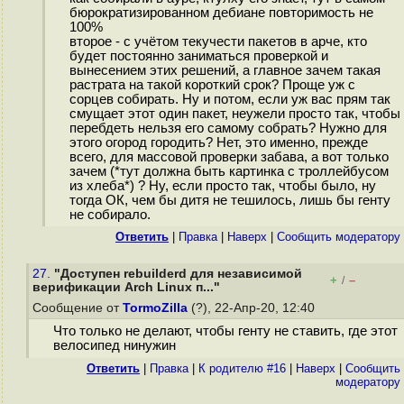
бюрократизированном дебиане повторимость не
100%
второе - с учётом текучести пакетов в арче, кто
будет постоянно заниматься проверкой и
вынесением этих решений, а главное зачем такая
растрата на такой короткий срок? Проще уж с
сорцев собирать. Ну и потом, если уж вас прям так
смущает этот один пакет, неужели просто так, чтобы
перебдеть нельзя его самому собрать? Нужно для
этого огород городить? Нет, это именно, прежде
всего, для массовой проверки забава, а вот только
зачем (*тут должна быть картинка с троллейбусом
из хлеба*) ? Ну, если просто так, чтобы было, ну
тогда ОК, чем бы дитя не тешилось, лишь бы генту
не собирало.
Ответить
|
Правка
|
Наверх
|
Cообщить модератору
27.
"Доступен rebuilderd для независимой
+
–
/
верификации Arch Linux п..."
Сообщение от
TormoZilla
(?), 22-Апр-20, 12:40
Что только не делают, чтобы генту не ставить, где этот
велосипед нинужин
Ответить
|
Правка
|
К родителю #16
|
Наверх
|
Cообщить
модератору