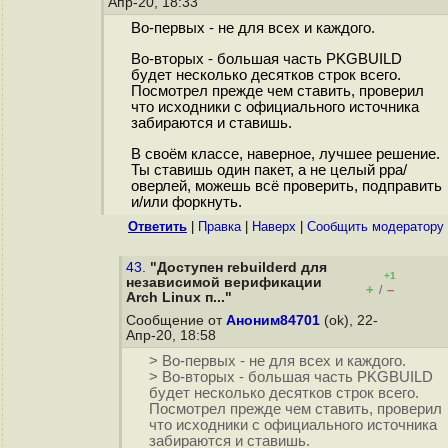
Апр-20, 18:33
Во-первых - не для всех и каждого.
Во-вторых - большая часть PKGBUILD
будет несколько десятков строк всего.
Посмотрел прежде чем ставить, проверил
что исходники с официального источника
забираются и ставишь.
В своём классе, наверное, лучшее решение.
Ты ставишь один пакет, а не целый ppa/
оверлей, можешь всё проверить, подправить
и/или форкнуть.
Ответить
|
Правка
|
Наверх
|
Cообщить модератору
43.
"Доступен rebuilderd для
+1
независимой верификации
+
–
/
Arch Linux п..."
Сообщение от
Аноним84701
(ok), 22-
Апр-20, 18:58
> Во-первых - не для всех и каждого.
> Во-вторых - большая часть PKGBUILD
будет несколько десятков строк всего.
Посмотрел прежде чем ставить, проверил
что исходники с официального источника
забираются и ставишь.