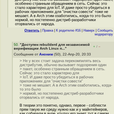
особенно странным обращением в сеть. Сейчас это
стало характерно для IoT. И даже просто убедиться в
рабочих приложениях для "очистки совести" тоже не
мешает. А в Arch этим озаботились, когда-то это было
нормой, но постепенно дистриб-разработчики
оторвались от народа.
Ответить
|
Правка
|
К родителю #16
|
Наверх
|
Cообщить
модератору
50
.
"Доступен rebuilderd для независимой
+
–
/
верификации Arch Linux п..."
Сообщение от
Аноним
(50), 22-Апр-20, 20:33
> Не у всех стоит задача перекомпилять весь
дистрибутив, обычно вызывает подозрения один
> пакет, особенно странным обращением в сеть.
Сейчас это стало характерно для
> IoT. И даже просто убедиться в рабочих
приложениях для "очистки совести"
> тоже не мешает. А в Arch этим озаботились, когда-
то это было
> нормой, но постепенно дистриб-разработчики
оторвались от народа.
В теории это понятно, однако, первое - соблюсти
прям такую же среду нужно как и у майнтейнеров,
как собирали в ауре, ктулху его знает, тут в самом