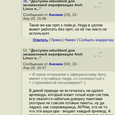
36.
"Доступен rebuilderd для
+1
независимой верификации Arch
+
–
/
Linux п..."
Сообщение от
Аноним
(23), 22-
Апр-20, 15:46
Такое же как npm к node.js. Нода в целом
может работать без npm, но её так никто не
использует.
Ответить
|
Правка
|
Наверх
|
Cообщить модератору
51
.
"Доступен rebuilderd для
+3
независимой верификации Arch
+
–
/
Linux п..."
Сообщение от
Аноним
(50), 22-
Апр-20, 20:37
> И какое отношение к официальному Арчу
имеют случайные люди, со склонностью к
> странноватой писькомерке? :)
В дикой природе не встечалось ни одного
арчевода, который юзает голый коре-систем,
все хвалятся набитым доверху пакетами
(которые не совсем готовые пакеты, ну да
ладно), как сокровищница, АУРом, это не то
что эти ваши ppa - вещает каждый арчевод. А