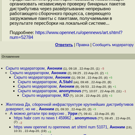
организовать независимую проверку бинарных пакетов
дистрибутива через развёртывание непрерывно
работающего сборочного процесса, сверяющего
загружаемые пакеты с пакетами, получаемыми в
результате пересборки на локальной системе...
Подробнее:
https://www.opennet.ru/opennews/art.shtml?
num=52784
Ответить
|
Правка
|
Cообщить модератору
Оглавление
Скрыто модератором
,
Аноним
(1), 09:18 , 22-Апр-20, (1)
–5
Скрыто модератором
,
Аноним
(2), 09:25 , 22-Апр-20, (2)
+1
Скрыто модератором
,
Аноним
(1), 09:34 , 22-Апр-20, (4)
+5
Скрыто модератором
,
A.Stahl
(ok), 09:46 , 22-Апр-20, (8)
Скрыто модератором
,
Аноним
(9), 09:53 , 22-Апр-20, (9)
+1
Скрыто модератором
,
anonymous
(??), 10:07 , 22-Апр-20, (11)
–1
Скрыто модератором
,
КО
(?), 10:26 , 22-Апр-20, (15)
+3
Желтизна Да, сборочной инфраструктуре крупнейших дистрибутивов
доверяют, но не
,
Аноним
(3), 09:33 , 22-Апр-20, (3)
+9
А можно детали про вирусню
,
Урри
(?), 09:41 , 22-Апр-20, (6)
https habr com ru news t 459962
,
anonymous
(??), 09:45 , 22-Апр-20,
(7)
–2
https www opennet ru opennews art shtml num 51071
,
Аноним
(19),
10:31 , 22-Апр-20, (19)
+3