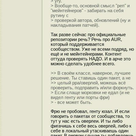
> угу.
> Вообще-то, основной смысл "реп" и
"мейнтейнеров" - забирать на себя
рутину с
> проверкой автора, обновлений (ну и
накладывания патчей).
Так разве сейчас про официальные
репозитории речь? Речь про AUR,
который поддерживается
сообществом. Уже не всеми подряд, но
ещё и не мейнтейнерами. Контент
оттуда проверять НАДО. И в арче это
можно сделать удобнее всего.
>> В своём классе, наверное, лучшее
решение. Ты ставишь один пакет, а не
>> целый ppa/оверлей, можешь всё
проверить, подправить и/или форкнуть.
> Если слаще морковки не едал (и не
видел генту или порты фри)
> - все может быть.
Фрю не пробовал, генту юзал. И если
говорить о пакетах от сообщества, то
тут у нас есть оверлеи. И ты либо
фигачишь к себе весь оверлей, либо к
себе в локальный утаскиваешь один
пакет. В первом случае ты добавляешь