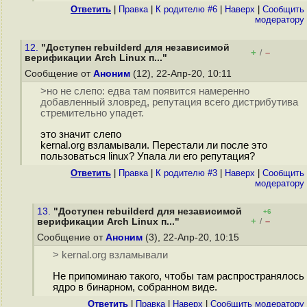
Ответить
|
Правка
|
К родителю #6
|
Наверх
|
Cообщить
модератору
12.
"Доступен rebuilderd для независимой
+
–
/
верификации Arch Linux п..."
Сообщение от
Аноним
(12), 22-Апр-20, 10:11
>но не слепо: едва там появится намеренно
добавленный зловред, репутация всего дистрибутива
стремительно упадет.
это значит слепо
kernal.org взламывали. Перестали ли после это
пользоваться linux? Упала ли его репутация?
Ответить
|
Правка
|
К родителю #3
|
Наверх
|
Cообщить
модератору
13.
"Доступен rebuilderd для независимой
+6
+
–
верификации Arch Linux п..."
/
Сообщение от
Аноним
(3), 22-Апр-20, 10:15
> kernal.org взламывали
Не припоминаю такого, чтобы там распространялось
ядро в бинарном, собранном виде.
Ответить
|
Правка
|
Наверх
|
Cообщить модератору