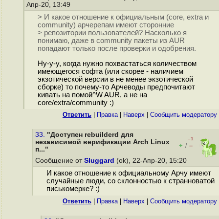
Апр-20, 13:49
> И какое отношение к официальным (core, extra и
community) арчерепам имеют сторонние
> репозитории пользователей? Насколько я
понимаю, даже в community пакеты из AUR
попадают только после проверки и одобрения.
Ну-у-у, когда нужно похвастатьcя количеством
имеющегося софта (или скорее - наличием
экзотической версии в не менее экзотической
сборке) то почему-то Арчеводы предпочитают
кивать на помой^W AUR, а не на
core/extra/community :)
Ответить
|
Правка
|
Наверх
|
Cообщить модератору
33.
"Доступен rebuilderd для
–1
независимой верификации Arch Linux
+
–
/
п..."
Сообщение от
Sluggard
(ok), 22-Апр-20, 15:20
И какое отношение к официальному Арчу имеют
случайные люди, со склонностью к странноватой
писькомерке? :)
Ответить
|
Правка
|
Наверх
|
Cообщить модератору