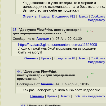
Когда загоняют в угол негодяи, то о морали и
милосердии не вспоминаешь - это бессмысленно.
Вы там льстите себе не по детски.
Ответить
|
Правка
|
К родителю #12
|
Наверх
|
Cообщить
модератору
16.
"Доступен FlowPrint, инструментарий
+
–
/
для определения приложени..."
Сообщение от
Аноним
(-), 07-Апр-20, 01:30
https://avatars3.githubusercontent.com/u/11629009
Люди с такой улыбкой моральными выродками
быть не могут!
Ответить
|
Правка
|
К родителю #8
|
Наверх
|
Cообщить
модератору
44.
"Доступен FlowPrint,
+4
инструментарий для определения
+
–
/
приложени..."
Сообщение от
Аноним
(44), 07-Апр-20, 10:06
Как раз наоборот: улыбка вызывает недоверие.
Ответить
|
Правка
|
Наверх
|
Cообщить модератору
63.
"Доступен FlowPrint,