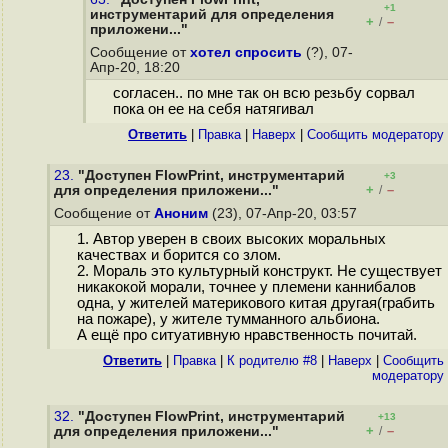
+1
инструментарий для определения
+
–
/
приложени..."
Сообщение от
хотел спросить
(?), 07-
Апр-20, 18:20
согласен.. по мне так он всю резьбу сорвал
пока он ее на себя натягивал
Ответить
|
Правка
|
Наверх
|
Cообщить модератору
23.
"Доступен FlowPrint, инструментарий
+3
+
–
для определения приложени..."
/
Сообщение от
Аноним
(23), 07-Апр-20, 03:57
1. Автор уверен в своих высоких моральных
качествах и борится со злом.
2. Мораль это культурный конструкт. Не существует
никакокой морали, точнее у племени каннибалов
одна, у жителей материкового китая другая(грабить
на пожаре), у жителе тумманного альбиона.
А ещё про ситуативную нравственность почитай.
Ответить
|
Правка
|
К родителю #8
|
Наверх
|
Cообщить
модератору
32.
"Доступен FlowPrint, инструментарий
+13
+
–
для определения приложени..."
/