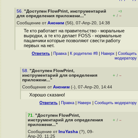
56.
"Доступен FlowPrint, инструментарий
+3
+
–
для определения приложени..."
/
Сообщение от
Аноним
(56), 07-Апр-20, 14:38
Те кто работает на правительство - моральные
выродки, а те кто делает FOSS - нормальные
пацанчики которые позволяют свести работу
первых на нет.
Ответить
|
Правка
|
К родителю #8
|
Наверх
|
Cообщить
модератору
58.
"Доступен FlowPrint,
инструментарий для определения
+
–
/
приложени..."
Сообщение от
Аноним
(-), 07-Апр-20, 14:44
Хорошо сказано!
Ответить
|
Правка
|
Наверх
|
Cообщить модератору
71
.
"Доступен FlowPrint,
инструментарий для определения
+
–
/
приложени..."
Сообщение от
InuYasha
(?), 09-
Апр-20, 11:25