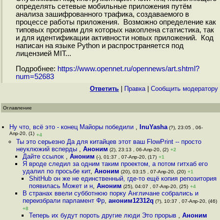
определять сетевые мобильные приложения путём
анализа зашифрованного трафика, создаваемого в
процессе работы приложения. Возможно определение как
типовых программ для которых накоплена статистика, так
и для идентификации активности новых приложений. Код
написан на языке Python и распространяется под
лицензией MIT...
Подробнее:
https://www.opennet.ru/opennews/art.shtml?
num=52683
Ответить
|
Правка
|
Cообщить модератору
Оглавление
Ну что, всё это - конец Майоры победили
,
InuYasha
(?), 23:05 , 06-
Апр-20, (1)
+4
Ты это серьезно Да для китайцев этот ваш FlowPrint -- просто
неуклюжий всперды
,
Аноним
(2), 23:13 , 06-Апр-20, (2)
+2
Дайте ссылок
,
Аноним
(-), 01:37 , 07-Апр-20, (17)
+1
Я вроде следил за одним таким проектом, а потом гитхаб его
удалил по просьбе кит
,
Аноним
(20), 03:15 , 07-Апр-20, (20)
+1
ShitHub он же не единственный, где-то ещё копия репозитория
появилась Может и н
,
Аноним
(25), 04:07 , 07-Апр-20, (25)
+4
В странах ввели субботнюю порку Англичане собрались и
переизбрали парламент Фр
,
аноним12312q
(?), 10:37 , 07-Апр-20, (46)
+8
Теперь их будут пороть другие люди Это прорыв
,
Аноним