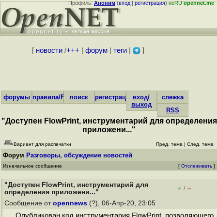
Профиль:
Аноним
(
вход
|
регистрация
)
неRU
opennet.me
[
новости
/
+++
|
форум
|
теги
|
]
форумы
правила/FAQ
поиск
регистрация
вход/
слежка
выход
RSS
"Доступен FlowPrint, инструментарий для определения
приложени..."
Вариант для распечатки
Пред. тема
|
След. тема
Форум
Разговоры, обсуждение новостей
Изначальное сообщение
[
Отслеживать
]
"Доступен FlowPrint, инструментарий для
+
–
/
определения приложени..."
Сообщение от
opennews
(?), 06-Апр-20, 23:05
Опубликован код инструментария FlowPrint, позволяющего