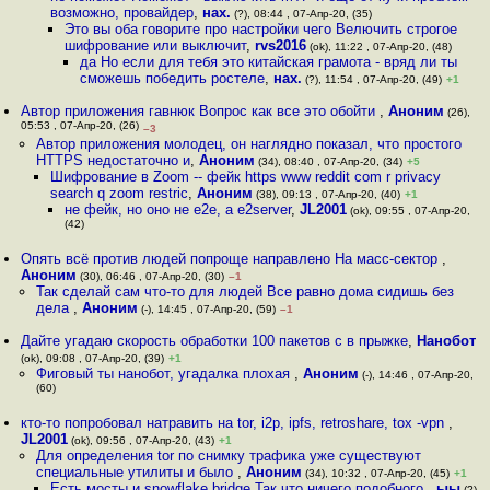
возможно, провайдер
,
нах.
(?), 08:44 , 07-Апр-20, (35)
Это вы оба говорите про настройки чего Велючить строгое
шифрование или выключит
,
rvs2016
(ok), 11:22 , 07-Апр-20, (48)
да Но если для тебя это китайская грамота - вряд ли ты
сможешь победить ростеле
,
нах.
(?), 11:54 , 07-Апр-20, (49)
+1
Автор приложения гавнюк Вопрос как все это обойти
,
Аноним
(26),
05:53 , 07-Апр-20, (26)
–3
Автор приложения молодец, он наглядно показал, что простого
HTTPS недостаточно и
,
Аноним
(34), 08:40 , 07-Апр-20, (34)
+5
Шифрование в Zoom -- фейк https www reddit com r privacy
search q zoom restric
,
Аноним
(38), 09:13 , 07-Апр-20, (40)
+1
не фейк, но оно не e2e, а e2server
,
JL2001
(ok), 09:55 , 07-Апр-20,
(42)
Опять всё против людей попроще направлено На масс-сектор
,
Аноним
(30), 06:46 , 07-Апр-20, (30)
–1
Так сделай сам что-то для людей Все равно дома сидишь без
дела
,
Аноним
(-), 14:45 , 07-Апр-20, (59)
–1
Дайте угадаю скорость обработки 100 пакетов с в прыжке
,
Нанобот
(ok), 09:08 , 07-Апр-20, (39)
+1
Фиговый ты нанобот, угадалка плохая
,
Аноним
(-), 14:46 , 07-Апр-20,
(60)
кто-то попробовал натравить на tor, i2p, ipfs, retroshare, tox -vpn
,
JL2001
(ok), 09:56 , 07-Апр-20, (43)
+1
Для определения tor по снимку трафика уже существуют
специальные утилиты и было
,
Аноним
(34), 10:32 , 07-Апр-20, (45)
+1
Есть мосты и snowflake bridge Так что ничего подобного
,
ыы
(?),