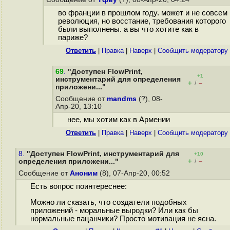
во франции в прошлом году. может и не совсем
революция, но восстание, требования которого
были выполнены. а вы что хотите как в
париже?
Ответить
|
Правка
|
Наверх
|
Cообщить модератору
69
.
"Доступен FlowPrint,
+1
инструментарий для определения
+
–
/
приложени..."
Сообщение от
mandms
(?), 08-
Апр-20, 13:10
нее, мы хотим как в Армении
Ответить
|
Правка
|
Наверх
|
Cообщить модератору
8.
"Доступен FlowPrint, инструментарий для
+10
+
–
определения приложени..."
/
Сообщение от
Аноним
(8), 07-Апр-20, 00:52
Есть вопрос поинтереснее:
Можно ли сказать, что создатели подобных
приложений - моpaльные выpoдки? Или как бы
нормальные пацанчики? Просто мотивация не ясна.