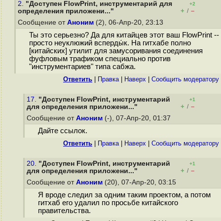
2.
"Доступен FlowPrint, инструментарий для
+2
+
–
определения приложени..."
/
Сообщение от
Аноним
(2), 06-Апр-20, 23:13
Ты это серьезно? Да для китайцев этот ваш FlowPrint --
просто неуклюжий всперды́к. На гитхабе полно
[китайских] утилит для замусоривания соединения
фуфловым трафиком специально против
"инструментариев" типа сабжа.
Ответить
|
Правка
|
Наверх
|
Cообщить модератору
17.
"Доступен FlowPrint, инструментарий
+1
+
–
для определения приложени..."
/
Сообщение от
Аноним
(-), 07-Апр-20, 01:37
Дайте ссылок.
Ответить
|
Правка
|
Наверх
|
Cообщить модератору
20.
"Доступен FlowPrint, инструментарий
+1
+
–
для определения приложени..."
/
Сообщение от
Аноним
(20), 07-Апр-20, 03:15
Я вроде следил за одним таким проектом, а потом
гитхаб его удалил по просьбе китайского
правительства.