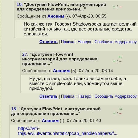
10.
"Доступен FlowPrint, инструментарий
+
–
/
для определения приложени..."
Сообщение от
Аноним
(-), 07-Апр-20, 00:55
Но как же так. Говорят Shadowsocks шатает великий
китайский только так, где все остальные средства
сливаются.
Ответить
|
Правка
|
Наверх
|
Cообщить модератору
27.
"Доступен FlowPrint,
+1
инструментарий для определения
+
–
/
приложени..."
Сообщение от
Аноним
(5), 07-Апр-20, 06:14
Ну да, шатает, пока. Только не сам по себе, а
вместе с simple-obfs или, упомянутой выше,
приблудой.
Ответить
|
Правка
|
Наверх
|
Cообщить модератору
18.
"Доступен FlowPrint, инструментарий
+4
+
–
для определения приложени..."
/
Сообщение от
Аноним
(-), 07-Апр-20, 01:40
https://vm-
thijs.ewi.utwente.nl/static/pcap_handler/papers/f...