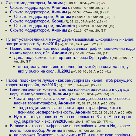
Скрыто модератором
,
Аноним
(6), 00:18 , 07-Апр-20, (6)
–5
Скрыто модератором
,
Аноним
(7), 00:49 , 07-Апр-20, (7)
–2
Скрыто модератором
,
Аноним
(-), 00:54 , 07-Апр-20, (9)
+11
Скрыто модератором
,
Аноним
(5), 06:16 , 07-Апр-20, (28)
–1
Скрыто модератором
,
Корец
(?), 01:12 , 07-Апр-20, (13)
+5
Скрыто модератором
,
neAnonim
(?), 02:04 , 07-Апр-20, (19)
Скрыто модератором
,
Аноним
(2), 01:19 , 07-Апр-20, (14)
Ну вот установлю-ка я между двумя машинами шифрованный канал,
внутри которого бу
,
rvs2016
(ok), 03:30 , 07-Апр-20, (21)
+1
Правильно, мыслишь весь шифрованный трафик приложений надо
гонять через тор, и2п
,
Аноним
(31), 06:48 , 07-Апр-20, (31)
Дада, подскажите, как Тор гонять через I2p
,
ryoken
(ok), 08:55 , 07-
Апр-20, (37)
легко, мануалов в инете полно, tor over i2pно смысла нет, у
них у обоих на скол
,
JL2001
(ok), 09:46 , 07-Апр-20, (41)
Народ, подскажите лучше - как замусоривать канал, чтоб режущего
торренты провайд
,
rvs2016
(ok), 03:32 , 07-Апр-20, (22)
+1
Гоняй легальный контент, а потом нанимай адвоката и в суд ща
нарушение условий д
,
Аноним
(23), 04:00 , 07-Апр-20, (24)
+3
Чисто теоретически, а если в условии договора есть оговорка
насчёт торент-траффи
,
Анонизм
(?), 08:17 , 07-Апр-20, (33)
Тогда судиться из-за оговорки торент-траффика, хотя я
понимаю бесперспективность
,
Аноним
(65), 23:56 , 07-Апр-20, (65)
Ну этот-то путь понятен Но он во первых не быстр А во вторых
суд обратится к экс
,
rvs2016
(ok), 10:48 , 07-Апр-20, (47)
+1
Включить строгое шифрование в настройках клиента Но, скорее
всего, пров вообщ
,
Аноним
(5), 06:20 , 07-Апр-20, (29)
не поможет Поможет - выключить mTP и еще от кучи проблем -