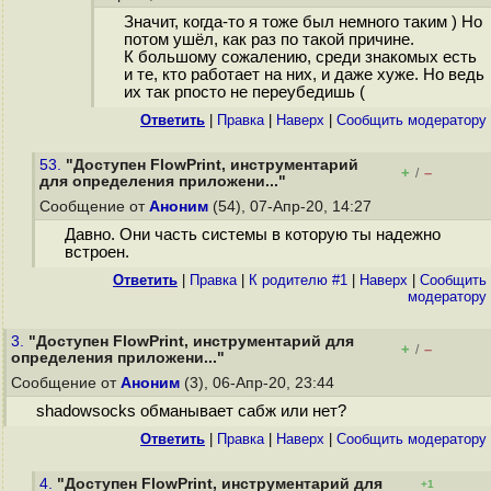
Значит, когда-то я тоже был немного таким ) Но
потом ушёл, как раз по такой причине.
К большому сожалению, среди знакомых есть
и те, кто работает на них, и даже хуже. Но ведь
их так рпосто не переубедишь (
Ответить
|
Правка
|
Наверх
|
Cообщить модератору
53.
"Доступен FlowPrint, инструментарий
+
–
/
для определения приложени..."
Сообщение от
Аноним
(54), 07-Апр-20, 14:27
Давно. Они часть системы в которую ты надежно
встроен.
Ответить
|
Правка
|
К родителю #1
|
Наверх
|
Cообщить
модератору
3.
"Доступен FlowPrint, инструментарий для
+
–
/
определения приложени..."
Сообщение от
Аноним
(3), 06-Апр-20, 23:44
shadowsocks обманывает сабж или нет?
Ответить
|
Правка
|
Наверх
|
Cообщить модератору
4.
"Доступен FlowPrint, инструментарий для
+1