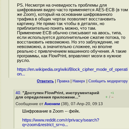
PS. Несмотря на очевидность проблемы для
шифрования видео часто применяется AES-ECB (в том
же Zoom), который на основании шифрованного
трафика в общих чертах позволяет восстановить
картинку. Не прямо так чтобы в деталях, но
приблизительно понять можно, что там.
Применение ECB обычно списывают на авось, типа,
если используется дополнительное сжатие потока, то
восстановить невозможно. Но это заблуждение, не
невозможно, а значительно сложнее, но вполне
реально с привлечением машинного обучения. А такие
программы, как FlowPrint, вправляют мозги в нужное
русло.
https://en.wikipedia.org/wiki/Block_cipher_mode_of_operati
on...
Ответить
|
Правка
|
Наверх
|
Cообщить модератору
40.
"Доступен FlowPrint, инструментарий
+1
+
–
для определения приложени..."
/
Сообщение от
Аноним
(38), 07-Апр-20, 09:13
Шифрование в Zoom -- фейк.
https://www.reddit.com/r/privacy/search?
q=zoom&restrict_sr=o...