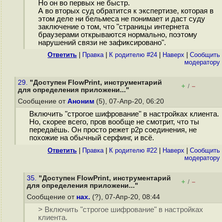
Но он во первых не быстр.
А во вторых суд обратится к экспертизе, которая в
этом деле ни бельмеса не понимает и даст суду
заключение о том, что "страницы интернета
браузерами открываются нормально, поэтому
нарушений связи не зафиксировано".
Ответить
|
Правка
|
К родителю #24
|
Наверх
|
Cообщить
модератору
29.
"Доступен FlowPrint, инструментарий
+
–
/
для определения приложени..."
Сообщение от
Аноним
(5), 07-Апр-20, 06:20
Включить "строгое шифрование" в настройках клиента.
Но, скорее всего, пров вообще не смотрит, что ты
передаёшь. Он просто режет p2p соединения, не
похожие на обычный серфинг, и всё.
Ответить
|
Правка
|
К родителю #22
|
Наверх
|
Cообщить
модератору
35.
"Доступен FlowPrint, инструментарий
+
–
/
для определения приложени..."
Сообщение от
нах.
(?), 07-Апр-20, 08:44
> Включить "строгое шифрование" в настройках
клиента.