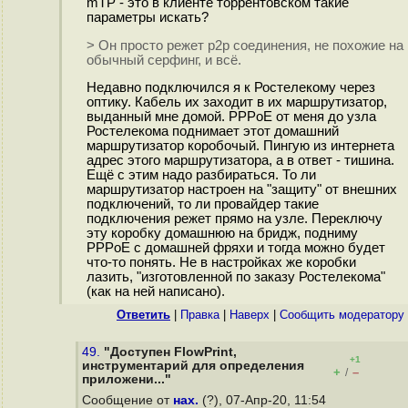
mTP - это в клиенте торрентовском такие
параметры искать?
> Он просто режет p2p соединения, не похожие на
обычный серфинг, и всё.
Недавно подключился я к Ростелекому через
оптику. Кабель их заходит в их маршрутизатор,
выданный мне домой. PPPoE от меня до узла
Ростелекома поднимает этот домашний
маршрутизатор коробочый. Пингую из интернета
адрес этого маршрутизатора, а в ответ - тишина.
Ещё с этим надо разбираться. То ли
маршрутизатор настроен на "защиту" от внешних
подключений, то ли провайдер такие
подключения режет прямо на узле. Переключу
эту коробку домашнюю на бридж, подниму
PPPoE с домашней фряхи и тогда можно будет
что-то понять. Не в настройках же коробки
лазить, "изготовленной по заказу Ростелекома"
(как на ней написано).
Ответить
|
Правка
|
Наверх
|
Cообщить модератору
49.
"Доступен FlowPrint,
+1
инструментарий для определения
+
–
/
приложени..."
Сообщение от
нах.
(?), 07-Апр-20, 11:54