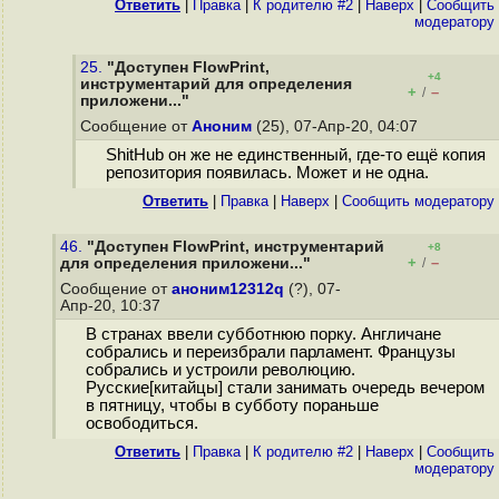
Ответить
|
Правка
|
К родителю #2
|
Наверх
|
Cообщить
модератору
25.
"Доступен FlowPrint,
+4
инструментарий для определения
+
–
/
приложени..."
Сообщение от
Аноним
(25), 07-Апр-20, 04:07
ShitHub он же не единственный, где-то ещё копия
репозитория появилась. Может и не одна.
Ответить
|
Правка
|
Наверх
|
Cообщить модератору
46.
"Доступен FlowPrint, инструментарий
+8
+
–
для определения приложени..."
/
Сообщение от
аноним12312q
(?), 07-
Апр-20, 10:37
В странах ввели субботнюю порку. Англичане
собрались и переизбрали парламент. Французы
собрались и устроили революцию.
Русские[китайцы] стали занимать очередь вечером
в пятницу, чтобы в субботу пораньше
освободиться.
Ответить
|
Правка
|
К родителю #2
|
Наверх
|
Cообщить
модератору