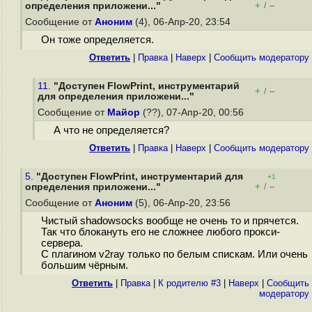
+
–
определения приложени..."
/
Сообщение от
Аноним
(4), 06-Апр-20, 23:54
Он тоже определяется.
Ответить
|
Правка
|
Наверх
|
Cообщить модератору
11.
"Доступен FlowPrint, инструментарий
+
–
/
для определения приложени..."
Сообщение от
Майор
(??), 07-Апр-20, 00:56
А что не определяется?
Ответить
|
Правка
|
Наверх
|
Cообщить модератору
5.
"Доступен FlowPrint, инструментарий для
+1
+
–
определения приложени..."
/
Сообщение от
Аноним
(5), 06-Апр-20, 23:56
Чистый shadowsocks вообще не очень то и прячется.
Так что блокануть его не сложнее любого прокси-
сервера.
С плагином v2ray только по белым спискам. Или очень
большим чёрным.
Ответить
|
Правка
|
К родителю #3
|
Наверх
|
Cообщить
модератору