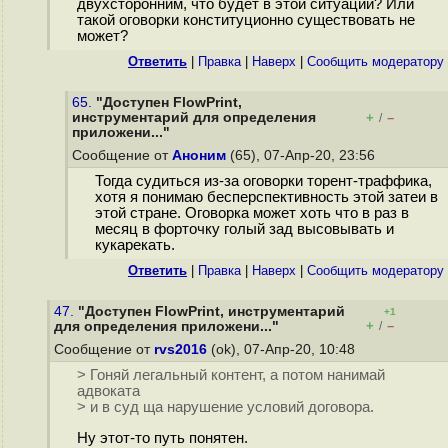
двухсторонним, что будет в этой ситуации? Или
такой оговорки конституционно существовать не
может?
Ответить
|
Правка
|
Наверх
|
Cообщить модератору
65.
"Доступен FlowPrint,
инструментарий для определения
+
–
/
приложени..."
Сообщение от
Аноним
(65), 07-Апр-20, 23:56
Тогда судиться из-за оговорки торент-траффика,
хотя я понимаю бесперспективность этой затеи в
этой стране. Оговорка может хоть что в раз в
месяц в форточку голый зад высовывать и
кукарекать.
Ответить
|
Правка
|
Наверх
|
Cообщить модератору
47.
"Доступен FlowPrint, инструментарий
+1
+
–
для определения приложени..."
/
Сообщение от
rvs2016
(ok), 07-Апр-20, 10:48
> Гоняй легальный контент, а потом нанимай
адвоката
> и в суд ща нарушение условий договора.
Ну этот-то путь понятен.