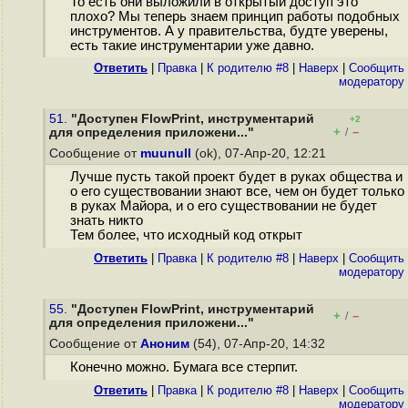
То есть они выложили в открытый доступ это
плохо? Мы теперь знаем принцип работы подобных
инструментов. А у правительства, будте уверены,
есть такие инструментарии уже давно.
Ответить
|
Правка
|
К родителю #8
|
Наверх
|
Cообщить
модератору
51.
"Доступен FlowPrint, инструментарий
+2
+
–
для определения приложени..."
/
Сообщение от
muunull
(ok), 07-Апр-20, 12:21
Лучше пусть такой проект будет в руках общества и
о его существовании знают все, чем он будет только
в руках Майора, и о его существовании не будет
знать никто
Тем более, что исходный код открыт
Ответить
|
Правка
|
К родителю #8
|
Наверх
|
Cообщить
модератору
55.
"Доступен FlowPrint, инструментарий
+
–
/
для определения приложени..."
Сообщение от
Аноним
(54), 07-Апр-20, 14:32
Конечно можно. Бумага все стерпит.
Ответить
|
Правка
|
К родителю #8
|
Наверх
|
Cообщить
модератору