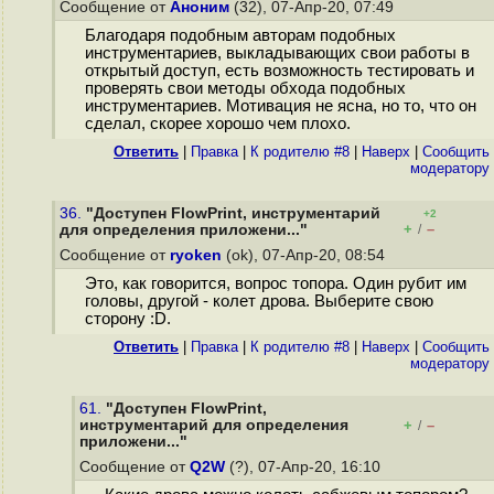
Сообщение от
Аноним
(32), 07-Апр-20, 07:49
Благодаря подобным авторам подобных
инструментариев, выкладывающих свои работы в
открытый доступ, есть возможность тестировать и
проверять свои методы обхода подобных
инструментариев. Мотивация не ясна, но то, что он
сделал, скорее хорошо чем плохо.
Ответить
|
Правка
|
К родителю #8
|
Наверх
|
Cообщить
модератору
36.
"Доступен FlowPrint, инструментарий
+2
+
–
для определения приложени..."
/
Сообщение от
ryoken
(ok), 07-Апр-20, 08:54
Это, как говорится, вопрос топора. Один рубит им
головы, другой - колет дрова. Выберите свою
сторону :D.
Ответить
|
Правка
|
К родителю #8
|
Наверх
|
Cообщить
модератору
61.
"Доступен FlowPrint,
инструментарий для определения
+
–
/
приложени..."
Сообщение от
Q2W
(?), 07-Апр-20, 16:10