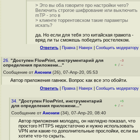
> Это вы оба говорите про настройки чего?
Велючить строгое шифрование или выключить
mTP - это в
> клиенте торрентовском такие параметры
искать?
да. Но если для тебя это китайская грамота -
вряд ли ты сможешь победить ростелеком.
Ответить
|
Правка
|
Наверх
|
Cообщить модератору
26.
"Доступен FlowPrint, инструментарий для
–3
+
–
определения приложени..."
/
Сообщение от
Аноним
(26), 07-Апр-20, 05:53
Автор приложения гавнюк. Вопрос как все это обойти.
Ответить
|
Правка
|
Наверх
|
Cообщить модератору
34.
"Доступен FlowPrint, инструментарий
+5
+
–
для определения приложени..."
/
Сообщение от
Аноним
(34), 07-Апр-20, 08:40
Автор приложения молодец, он наглядно показал, что
простого HTTPS недостаточно и нужно использовать
VPN или какие-то дополнительные прослойки, если вы
хотите что-то скрыть.