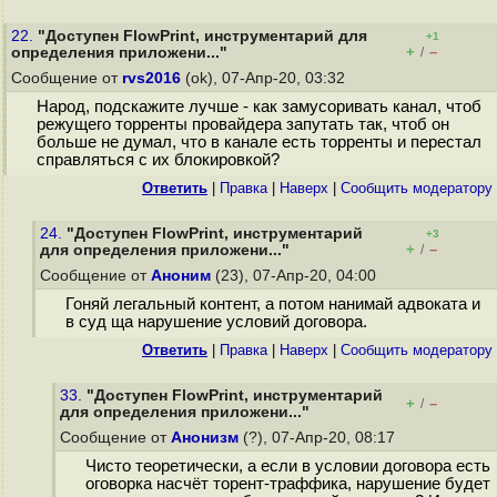
22.
"Доступен FlowPrint, инструментарий для
+1
+
–
определения приложени..."
/
Сообщение от
rvs2016
(ok), 07-Апр-20, 03:32
Народ, подскажите лучше - как замусоривать канал, чтоб
режущего торренты провайдера запутать так, чтоб он
больше не думал, что в канале есть торренты и перестал
справляться с их блокировкой?
Ответить
|
Правка
|
Наверх
|
Cообщить модератору
24.
"Доступен FlowPrint, инструментарий
+3
+
–
для определения приложени..."
/
Сообщение от
Аноним
(23), 07-Апр-20, 04:00
Гоняй легальный контент, а потом нанимай адвоката и
в суд ща нарушение условий договора.
Ответить
|
Правка
|
Наверх
|
Cообщить модератору
33.
"Доступен FlowPrint, инструментарий
+
–
/
для определения приложени..."
Сообщение от
Анонизм
(?), 07-Апр-20, 08:17
Чисто теоретически, а если в условии договора есть
оговорка насчёт торент-траффика, нарушение будет