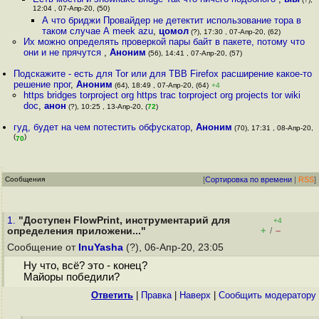
12:04 , 07-Апр-20, (50)
А что бриджи Провайдер не детектит использование тора в
таком случае А meek azu
,
цомол
(?), 17:30 , 07-Апр-20, (62)
Их можно определять проверкой пары байт в пакете, потому что
они и не прячутся
,
Аноним
(56), 14:41 , 07-Апр-20, (57)
Подскажите - есть для Tor или для TBB Firefox расширение какое-то
решение прог
,
Аноним
(64), 18:49 , 07-Апр-20, (64)
+4
https bridges torproject org https trac torproject org projects tor wiki
doc
,
анон
(?), 10:25 , 13-Апр-20, (
72
)
гуд, будет на чем потестить обфускатор
,
Аноним
(70), 17:31 , 08-Апр-20,
(
)
70
Сообщения
[
Сортировка по времени
|
RSS
]
1.
"Доступен FlowPrint, инструментарий для
+4
+
–
определения приложени..."
/
Сообщение от
InuYasha
(?), 06-Апр-20, 23:05
Ну что, всё? это - конец?
Майоры победили?
Ответить
|
Правка
|
Наверх
|
Cообщить модератору