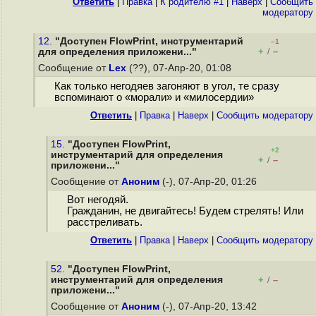
Ответить
|
Правка
|
К родителю #1
|
Наверх
|
Cообщить
модератору
12.
"Доступен FlowPrint, инструментарий
–1
+
–
для определения приложени..."
/
Сообщение от
Lex
(??), 07-Апр-20, 01:08
Как только негодяев загоняют в угол, те сразу
вспоминают о «морали» и «милосердии»
Ответить
|
Правка
|
Наверх
|
Cообщить модератору
15.
"Доступен FlowPrint,
+2
инструментарий для определения
+
–
/
приложени..."
Сообщение от
Аноним
(-), 07-Апр-20, 01:26
Вот негодяй.
Гражданин, не двигайтесь! Будем стрелять! Или
расстреливать.
Ответить
|
Правка
|
Наверх
|
Cообщить модератору
52.
"Доступен FlowPrint,
инструментарий для определения
+
–
/
приложени..."
Сообщение от
Аноним
(-), 07-Апр-20, 13:42