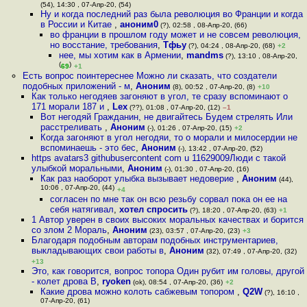
(54), 14:30 , 07-Апр-20, (54)
Ну и когда последний раз была революция во Франции и когда
в России и Китае
,
аноним0
(?), 02:58 , 08-Апр-20, (66)
во франции в прошлом году может и не совсем революция,
но восстание, требования
,
Тфьу
(?), 04:24 , 08-Апр-20, (68)
+2
нее, мы хотим как в Армении
,
mandms
(?), 13:10 , 08-Апр-20,
(
)
69
+1
Есть вопрос поинтереснее Можно ли сказать, что создатели
подобных приложений - м
,
Аноним
(8), 00:52 , 07-Апр-20, (8)
+10
Как только негодяев загоняют в угол, те сразу вспоминают о
171 морали 187 и
,
Lex
(??), 01:08 , 07-Апр-20, (12)
–1
Вот негодяй Гражданин, не двигайтесь Будем стрелять Или
расстреливать
,
Аноним
(-), 01:26 , 07-Апр-20, (15)
+2
Когда загоняют в угол негодяи, то о морали и милосердии не
вспоминаешь - это бес
,
Аноним
(-), 13:42 , 07-Апр-20, (52)
https avatars3 githubusercontent com u 11629009Люди с такой
улыбкой моральными
,
Аноним
(-), 01:30 , 07-Апр-20, (16)
Как раз наоборот улыбка вызывает недоверие
,
Аноним
(44),
10:06 , 07-Апр-20, (44)
+4
согласен по мне так он всю резьбу сорвал пока он ее на
себя натягивал
,
хотел спросить
(?), 18:20 , 07-Апр-20, (63)
+1
1 Автор уверен в своих высоких моральных качествах и борится
со злом 2 Мораль
,
Аноним
(23), 03:57 , 07-Апр-20, (23)
+3
Благодаря подобным авторам подобных инструментариев,
выкладывающих свои работы в
,
Аноним
(32), 07:49 , 07-Апр-20, (32)
+13
Это, как говорится, вопрос топора Один рубит им головы, другой
- колет дрова В
,
ryoken
(ok), 08:54 , 07-Апр-20, (36)
+2
Какие дрова можно колоть сабжевым топором
,
Q2W
(?), 16:10 ,
07-Апр-20, (61)