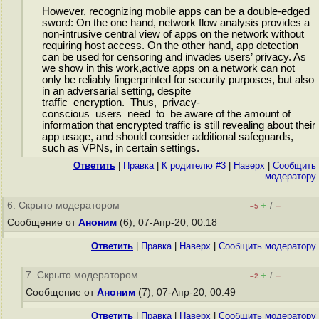
However, recognizing mobile apps can be a double-edged
sword: On the one hand, network flow analysis provides a
non-intrusive central view of apps on the network without
requiring host access. On the other hand, app detection
can be used for censoring and invades users’ privacy. As
we show in this work,active apps on a network can not
only be reliably fingerprinted for security purposes, but also
in an adversarial setting, despite
traffic encryption. Thus, privacy-
conscious users need to be aware of the amount of
information that encrypted traffic is still revealing about their
app usage, and should consider additional safeguards,
such as VPNs, in certain settings.
Ответить
|
Правка
|
К родителю #3
|
Наверх
|
Cообщить
модератору
6. Скрыто модератором
+
–
/
–5
Сообщение от
Аноним
(6), 07-Апр-20, 00:18
Ответить
|
Правка
|
Наверх
|
Cообщить модератору
7. Скрыто модератором
+
–
/
–2
Сообщение от
Аноним
(7), 07-Апр-20, 00:49
Ответить
|
Правка
|
Наверх
|
Cообщить модератору