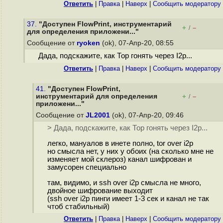
Ответить
|
Правка
|
Наверх
|
Cообщить модератору
37.
"Доступен FlowPrint, инструментарий
+
–
/
для определения приложени..."
Сообщение от
ryoken
(ok), 07-Апр-20, 08:55
Дада, подскажите, как Тор гонять через I2p...
Ответить
|
Правка
|
Наверх
|
Cообщить модератору
41.
"Доступен FlowPrint,
инструментарий для определения
+
–
/
приложени..."
Сообщение от
JL2001
(ok), 07-Апр-20, 09:46
> Дада, подскажите, как Тор гонять через I2p...
легко, мануалов в инете полно, tor over i2p
но смысла нет, у них у обоих (на сколько мне не
изменяет мой склероз) канал шифрован и
замусорен специально
там, видимо, и ssh over i2p смысла не много,
двойное шифрование выходит
(ssh over i2p пинги имеет 1-3 сек и канал не так
чтоб стабильный)
Ответить
|
Правка
|
Наверх
|
Cообщить модератору