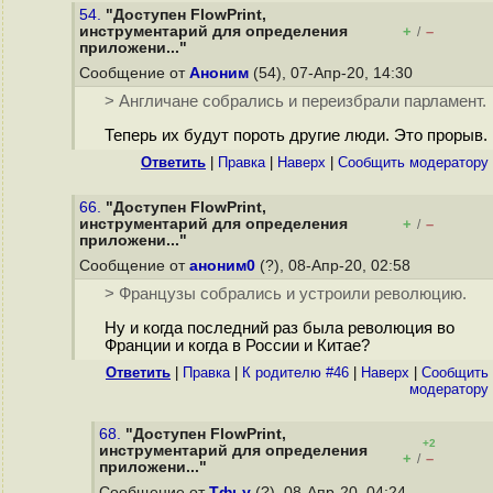
54.
"Доступен FlowPrint,
инструментарий для определения
+
–
/
приложени..."
Сообщение от
Аноним
(54), 07-Апр-20, 14:30
> Англичане собрались и переизбрали парламент.
Теперь их будут пороть другие люди. Это прорыв.
Ответить
|
Правка
|
Наверх
|
Cообщить модератору
66.
"Доступен FlowPrint,
инструментарий для определения
+
–
/
приложени..."
Сообщение от
аноним0
(?), 08-Апр-20, 02:58
> Французы собрались и устроили революцию.
Ну и когда последний раз была революция во
Франции и когда в России и Китае?
Ответить
|
Правка
|
К родителю #46
|
Наверх
|
Cообщить
модератору
68.
"Доступен FlowPrint,
+2
инструментарий для определения
+
–
/
приложени..."
Сообщение от
Тфьу
(?), 08-Апр-20, 04:24