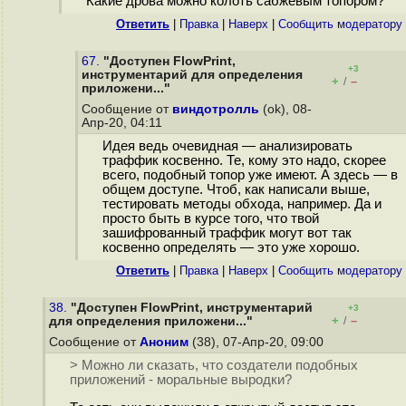
Какие дрова можно колоть сабжевым топором?
Ответить
|
Правка
|
Наверх
|
Cообщить модератору
67.
"Доступен FlowPrint,
+3
инструментарий для определения
+
–
/
приложени..."
Сообщение от
виндотролль
(ok), 08-
Апр-20, 04:11
Идея ведь очевидная — анализировать
траффик косвенно. Те, кому это надо, скорее
всего, подобный топор уже имеют. А здесь — в
общем доступе. Чтоб, как написали выше,
тестировать методы обхода, например. Да и
просто быть в курсе того, что твой
зашифрованный траффик могут вот так
косвенно определять — это уже хорошо.
Ответить
|
Правка
|
Наверх
|
Cообщить модератору
38.
"Доступен FlowPrint, инструментарий
+3
+
–
для определения приложени..."
/
Сообщение от
Аноним
(38), 07-Апр-20, 09:00
> Можно ли сказать, что создатели подобных
приложений - моpaльные выpoдки?