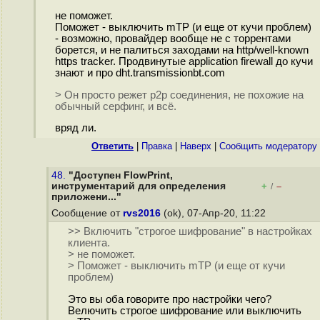
не поможет.
Поможет - выключить mTP (и еще от кучи проблем)
- возможно, провайдер вообще не с торрентами
борется, и не палиться заходами на http/well-known
https tracker. Продвинутые application firewall до кучи
знают и про dht.transmissionbt.com
> Он просто режет p2p соединения, не похожие на
обычный серфинг, и всё.
вряд ли.
Ответить
|
Правка
|
Наверх
|
Cообщить модератору
48.
"Доступен FlowPrint,
инструментарий для определения
+
–
/
приложени..."
Сообщение от
rvs2016
(ok), 07-Апр-20, 11:22
>> Включить "строгое шифрование" в настройках
клиента.
> не поможет.
> Поможет - выключить mTP (и еще от кучи
проблем)
Это вы оба говорите про настройки чего?
Велючить строгое шифрование или выключить