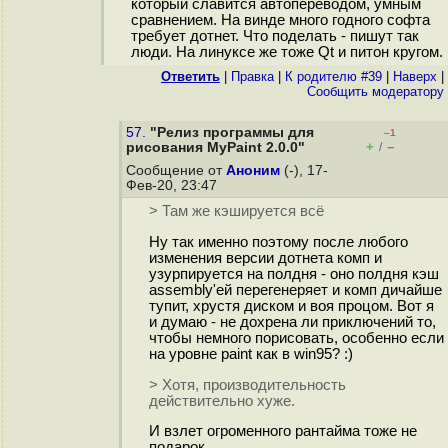
который славится автопереводом, умным
сравнением. На винде много годного софта
требует дотнет. Что поделать - пишут так
люди. На линуксе же тоже Qt и питон кругом.
Ответить
|
Правка
|
К родителю #39
|
Наверх
|
Cообщить модератору
57.
"Релиз программы для
–1
+
–
рисования MyPaint 2.0.0"
/
Сообщение от
Аноним
(-), 17-
Фев-20, 23:47
> Там же кэшируется всё
Ну так именно поэтому после любого
изменения версии дотнета комп и
узурпируется на полдня - оно полдня кэш
assembly'ей перегенеряет и комп дичайше
тупит, хрустя диском и воя процом. Вот я
и думаю - не дохрена ли приключений то,
чтобы немного порисовать, особенно если
на уровне paint как в win95? :)
> Хотя, производительность
действительно хуже.
И взлет огроменного рантайма тоже не
подарок.