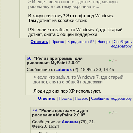
> И еще - всего ничего - дотнет под мелкую
рисовалку в систему вкрячивать...
В какую систему? Это софт под Windows.
Там дотнет из коробки стоит.
PS: если кто забыл, то Windows 7, где старый
дотнет, снята с общей поддержки
Ответить
|
Правка
|
К родителю #7
|
Наверх
|
Cообщить
модератору
66.
"Релиз программы для
+
–
/
рисования MyPaint 2.0.0"
Сообщение от
artenox
(?), 18-Фев-20, 14:45
> если кто забыл, то Windows 7, где старый
дотнет, снята с общей поддержки
Люди до сих пор XP используют.
Ответить
|
Правка
|
Наверх
|
Cообщить модератору
79.
"Релиз программы для
+
–
/
рисования MyPaint 2.0.0"
Сообщение от
Аноним
(79), 21-
Фев-20, 16:24