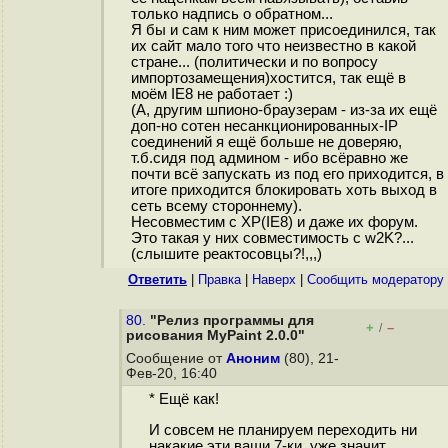
только надпись о обратном...
Я бы и сам к ним может присоединился, так
их сайт мало того что неизвестно в какой
стране... (политически и по вопросу
импортозамещения)хостится, так ещё в
моём IE8 не работает :)
(А, другим шпионо-браузерам - из-за их ещё
доп-но сотен несанкционированных-IP
соединений я ещё больше не доверяю,
т.б.сидя под админом - ибо всёравно же
почти всё запускать из под его приходится, в
итоге приходится блокировать хоть выход в
сеть всему стороннему).
Несовместим с XP(IE8) и даже их форум.
Это такая у них совместимость с w2K?...
(слышите реактосовцы?!,,,)
Ответить
|
Правка
|
Наверх
|
Cообщить модератору
80.
"Релиз программы для
+
–
/
рисования MyPaint 2.0.0"
Сообщение от
Аноним
(80), 21-
Фев-20, 16:40
* Ещё как!
И совсем не планируем переходить ни
накакие эти ваши 7-ки, уже значит