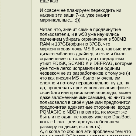
Ещё как!
И совсем не планируем переходить ни
накаие эти ваши 7-ки, уже значит
маргинальные... ;)))
Читал что, значит самые продвинутые
пользователи, и в w98 уже научились
патчением убирать ограничения в 500MB
RAM и 137GB(офци-но 37GB, что
маркеитнговая ложь MS была, как выснили
дизассемблиров драйвер, и если и было
ограничение то только для стандартных
утиит FDISK, SCANDIK и DEFRAG, которые
уже тоже легко исправили все одиним
чеовеком не из разработчиков к тому же (и
что как писали MS - было ну очень им
сложно и потому нерационально, ну да, ну
да, продлевать срок использования фикся
свои баги или правильней зловреды, может
даже заложенные ими самими), но никто не
пользовался в своём уме ими предпочится
предпочитая адекватные сторонние, вроде
PQMAGIC с NDD) на винт(а, их может же
быть и не один, не говоря уже про DualBoot
хоть с Linux - для доступа к большем
размеру на диске, есть есть).
А, я когда то обошол эти проблемы тем что