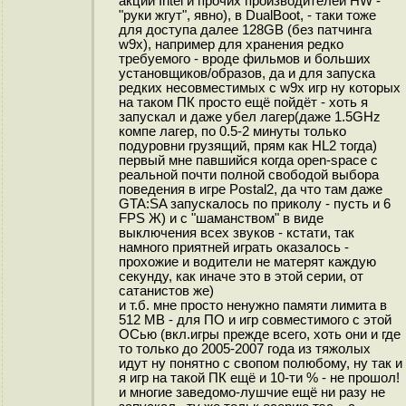
акции Intel и прочих производителей HW -
"руки жгут", явно), в DualBoot, - таки тоже
для доступа далее 128GB (без патчинга
w9x), например для хранения редко
требуемого - вроде фильмов и больших
установщиков/образов, да и для запуска
редких несовместимых с w9x игр ну которых
на таком ПК просто ещё пойдёт - хоть я
запускал и даже убел лагер(даже 1.5GHz
компе лагер, по 0.5-2 минуты только
подуровни грузящий, прям как HL2 тогда)
первый мне павшийся когда open-space с
реальной почти полной свободой выбора
поведения в игре Postal2, да что там даже
GTA:SA запускалось по приколу - пусть и 6
FPS Ж) и с "шаманством" в виде
выключения всех звуков - кстати, так
намного приятней играть оказалось -
прохожие и водители не матерят каждую
секунду, как иначе это в этой серии, от
сатанистов же)
и т.б. мне просто ненужно памяти лимита в
512 MB - для ПО и игр совместимого с этой
ОСью (вкл.игры прежде всего, хоть они и где
то только до 2005-2007 года из тяжолых
идут ну понятно с свопом полюбому, ну так и
я игр на такой ПК ещё и 10-ти % - не прошол!
и многие заведомо-лушчие ещё ни разу не