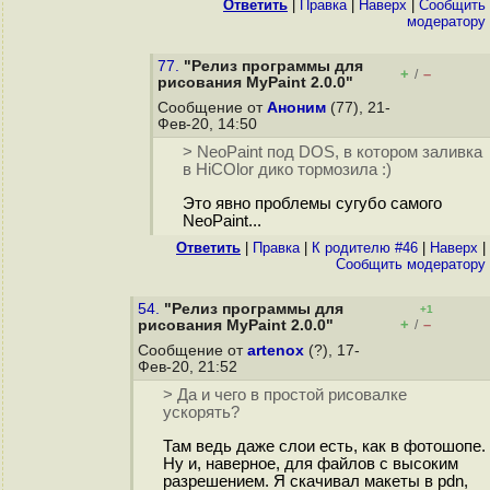
Ответить
|
Правка
|
Наверх
|
Cообщить
модератору
77.
"Релиз программы для
+
–
/
рисования MyPaint 2.0.0"
Сообщение от
Аноним
(77), 21-
Фев-20, 14:50
> NeoPaint под DOS, в котором заливка
в HiCOlor дико тормозила :)
Это явно проблемы сугубо самого
NeoPaint...
Ответить
|
Правка
|
К родителю #46
|
Наверх
|
Cообщить модератору
54.
"Релиз программы для
+1
+
–
рисования MyPaint 2.0.0"
/
Сообщение от
artenox
(?), 17-
Фев-20, 21:52
> Да и чего в простой рисовалке
ускорять?
Там ведь даже слои есть, как в фотошопе.
Ну и, наверное, для файлов с высоким
разрешением. Я скачивал макеты в pdn,