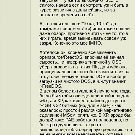
запускал, ту же тольк осерию тэс... с
самого, начала если смотреть уж и быть в
курсе развития в дальнейших, из-за
нехватки времени на всё).
А, то так и слышно: "10-ка, 10-ка", да
там(даже совремён 7-ки) игры такие пошли -
даже обзоры противно читать - не то что в
них играть, время выкидывать совсем уж
зазря. Конечно это моё IMHO.
Хотелось бы клонечно всё заменить
opensource/ReactOS, впрочем её вечная
сырость... и наверняка типичной у OSC
убер-лаговость на таких ПК, да и w9x она
принципиально неспособна заменить из-за
отсутсвия неэмуляционно DOS и вообще
загрузки из чистого DOS, в ч.н.тут значит
~FreeDOS.
В целом более актуальней лично мне тогда
было бы чтобы они сделали драйвера для
w9x, а и XP, как видел драйвер доступа к
>4GB в 32 битных (но, для Vista+) - как
оказалось: простой разлочкой маркетингово
сделанной MSом, опять же. В XP, вроде бы,
до sp2 тоже PAE работало полноценно, но
быстро одумавшись - скрыто
выключили(чтобы серверную редакцию - по
её наценкам всем навязывать), оставив