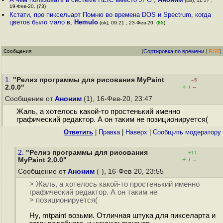
(48), 11:57 ,
19-Фев-20, (73)
Кстати, про пиксельарт Помню во времена DOS и Spectrum, когда
цветов было мало в
,
Hemulo
(ok), 09:21 , 23-Фев-20, (
85
)
Сообщения
[
Сортировка по времени
|
RSS
]
1.
"Релиз программы для рисования MyPaint
–5
+
–
2.0.0"
/
Сообщение от
Аноним
(1), 16-Фев-20, 23:47
Жаль, а хотелось какой-то простенький именно
графический редактор. А он таким не позиционируется(
Ответить
|
Правка
|
Наверх
|
Cообщить модератору
2.
"Релиз программы для рисования
+11
+
–
MyPaint 2.0.0"
/
Сообщение от
Аноним
(-), 16-Фев-20, 23:55
> Жаль, а хотелось какой-то простенький именно
графический редактор. А он таким не
> позиционируется(
Ну, mtpaint возьми. Отличная штука для пикселарта и