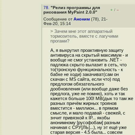
78.
"Релиз программы для
+
–
/
рисования MyPaint 2.0.0"
Сообщение от
Аноним
(78), 21-
Фев-20, 15:14
> Зачем мне этот аппаратный
тормозитель, вместе с лагучими
прогами?
А, я выкрутил проактивную защиту
антивируса на скрытый максимум - и
вообще не смог установить .NET -
падлюка скрыто вылазит в сеть, что
то(тронскую функциональность - к
бабке не ходи) закачиват(сам он
скачан с MS сайта, если что) под
предлогом обязательного
дообновления (или вообще даже без
предлога, уже не помню), хоть и так
кажется больше 100! MB(дык то там же
разных причём жирных троянов
вместится - миллион... в прямом
смысле, и мало подавай - свежей, с
знчит привязкой к IP... якобы
анонимному [русофобам] разным
начиная с СРУ[ЛЬ]...), ну эт ещё уже
старая версия - 4.5 была... совсем