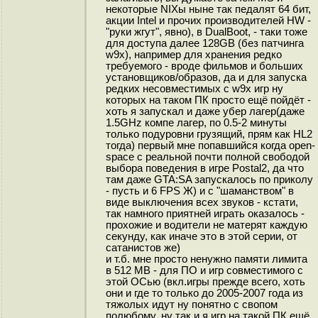
некоторые NIXы ныне так педалят 64 бит,
акции Intel и прочих производителей HW -
"руки жгут", явно), в DualBoot, - таки тоже
для доступа далее 128GB (без патчинга
w9x), например для хранения редко
требуемого - вроде фильмов и больших
установщиков/образов, да и для запуска
редких несовместимых с w9x игр ну
которых на таком ПК просто ещё пойдёт -
хоть я запускал и даже убер лагер(даже
1.5GHz компе лагер, по 0.5-2 минуты
только подуровни грузящий, прям как HL2
тогда) первый мне попавшийся когда open-
space с реальной почти полной свободой
выбора поведения в игре Postal2, да что
там даже GTA:SA запускалось по приколу
- пусть и 6 FPS Ж) и с "шаманством" в
виде выключения всех звуков - кстати,
так намного приятней играть оказалось -
прохожие и водители не матерят каждую
секунду, как иначе это в этой серии, от
сатанистов же)
и т.б. мне просто ненужно памяти лимита
в 512 MB - для ПО и игр совместимого с
этой ОСью (вкл.игры прежде всего, хоть
они и где то только до 2005-2007 года из
тяжолых идут ну понятно с свопом
полюбому, ну так и я игр на такой ПК ещё