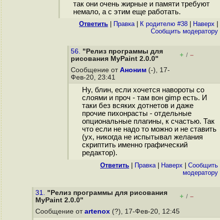
так они очень жирные и памяти требуют
немало, а с этим еще работать.
Ответить
|
Правка
|
К родителю #38
|
Наверх
|
Cообщить модератору
56.
"Релиз программы для
+
–
/
рисования MyPaint 2.0.0"
Сообщение от
Аноним
(-), 17-
Фев-20, 23:41
Ну, блин, если хочется навороты со
слоями и проч - там вон gimp есть. И
таки без всяких дотнетов и даже
прочие пихонрасты - отдельные
опциональные плагины, к счастью. Так
что если не надо то можно и не ставить
(ух, никогда не испытывал желания
скриптить именно графический
редактор).
Ответить
|
Правка
|
Наверх
|
Cообщить
модератору
31.
"Релиз программы для рисования
+
–
/
MyPaint 2.0.0"
Сообщение от
artenox
(?), 17-Фев-20, 12:45