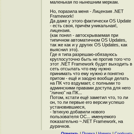
маленькая по нынешним меркам.
Но, поразила меня - Лицензия .NET
Framework!
Да даже у этого фактически OS Update
- есть своя, причём уникальная!,
лицензия.
(как понял - автоскрываемая при
типичном автоматичном OS Updates,
так же как и у других OS Updates, как
выяснил это).
Где я типа разрешаю-обязауюсь
круглосуточно быть не против того что
этот .NET Framework будет выходить в
сеть отсылать что ему нужно
принимать что ему нужно и понятно
притом - ещё и заодно вообще делать
на ПК что вздумает, с полными то
админскими правами доступа для него
"лично" на ПК...
Потом, кстати ещё заметил что, то ли
он, то ли первые его версии успешо
установившиеся,
- !втихую добавили нового
пользователя ОС... именуемого
показательно ~.NET Framework, на
дурачков.
Ответить
|
Правка
|
Наверх
|
Cообщить