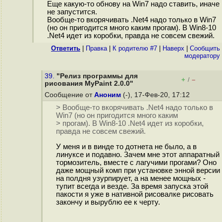
Еще какую-то обнову на Win7 надо ставить, иначе
не запустится.
Вообще-то вкорячивать .Net4 надо только в Win7
(но он пригодится много каким прогам). В Win8-10
.Net4 идет из коробки, правда не совсем свежий.
Ответить
|
Правка
|
К родителю #7
|
Наверх
|
Cообщить
модератору
39.
"Релиз программы для
+
–
/
рисования MyPaint 2.0.0"
Сообщение от
Аноним
(-), 17-Фев-20, 17:12
> Вообще-то вкорячивать .Net4 надо только в
Win7 (но он пригодится много каким
> прогам). В Win8-10 .Net4 идет из коробки,
правда не совсем свежий.
У меня и в винде то дотнета не было, а в
линуксе и подавно. Зачем мне этот аппаратный
тормозитель, вместе с лагучими прогами? Оно
даже мощный комп при установке энной версии
на полдня узурпирует, а на менее мощных -
тупит всегда и везде. За время запуска этой
пакости я уже в нативной рисовалке рисовать
закончу и вырублю ее к черту.