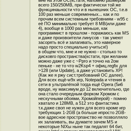
мне на этой ОС(кстати, напомню размером
всего 150/250MB, при фактически той же
функцинаьности что и в нынешних ОС, т.е.в
100 раз меньше современных... как и по
прочим всем системным требовниям - w95 с
её ПО минимально требует 8 MB(или даже
4), вообще в 1000 раз меньше, как
программист в прошлом - поражаюсь как MS
и даже произвоители линусов - так умеют
засорять всё и залагивать, это наверное
надо просто специально учиться!)
в общем что, мне и не нужно - столько то
дисковго пространства(кстати, при желании
можно даже уже с ~Ppro и точно на 2ом
пеньке - не то что w2Ksp4 + офиц.regfix для
>128 (или Update), а даже установить XP!
(Как же я ржу сист.требований ОС далее).
Для всех ещё-w9x игр, Notepada и чтения в
сети в ультралёгкой тогда ещё Opera (5и6
вроде, ну максимум до 12 включительно, где
она стало очередным форком Хромом с
нескучными обоями, Хромойперой) - помню
хватало и 128MB, а 512 это фантастика
т.к.даже своп не нужен для всего кроме игр
требующих 1-2GB (а больше ипросто 2GB-
вое адресное прострпанство не позволляло
их залагивать, вы думаете зачем MS и
некоторые NIXы ныне так педалят 64 бит,