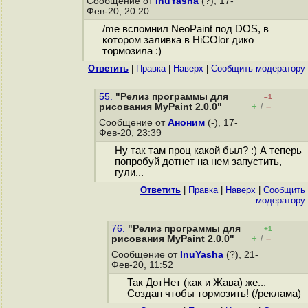
Сообщение от
InuYasha
(?), 17-
Фев-20, 20:20
/me вспомнил NeoPaint под DOS, в
котором заливка в HiCOlor дико
тормозила :)
Ответить
|
Правка
|
Наверх
|
Cообщить модератору
55.
"Релиз программы для
–1
+
–
рисования MyPaint 2.0.0"
/
Сообщение от
Аноним
(-), 17-
Фев-20, 23:39
Ну так там проц какой был? :) А теперь
попробуй дотнет на нем запустить,
гули...
Ответить
|
Правка
|
Наверх
|
Cообщить
модератору
76.
"Релиз программы для
+1
+
–
рисования MyPaint 2.0.0"
/
Сообщение от
InuYasha
(?), 21-
Фев-20, 11:52
Так ДотНет (как и Жава) же...
Создан чтобы тормозить! (/реклама)