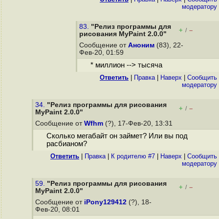
модератору
83.
"Релиз программы для
+
–
/
рисования MyPaint 2.0.0"
Сообщение от
Аноним
(83), 22-
Фев-20, 01:59
* миллион --> тысяча
Ответить
|
Правка
|
Наверх
|
Cообщить
модератору
34.
"Релиз программы для рисования
+
–
/
MyPaint 2.0.0"
Сообщение от
Wfhm
(?), 17-Фев-20, 13:31
Сколько мегабайт он займет? Или вы под
расбианом?
Ответить
|
Правка
|
К родителю #7
|
Наверх
|
Cообщить
модератору
59.
"Релиз программы для рисования
+
–
/
MyPaint 2.0.0"
Сообщение от
iPony129412
(?), 18-
Фев-20, 08:01