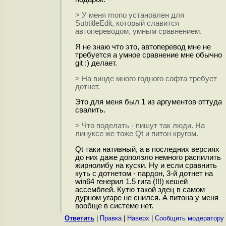
> У меня mono установлен для
SubtitleEdit, который славится
автопереводом, умным сравнением.
Я не знаю что это, автоперевод мне не
требуется а умное сравнение мне обычно
git :) делает.
> На винде много годного софта требует
дотнет.
Это для меня был 1 из аргументов оттуда
свалить.
> Что поделать - пишут так люди. На
линуксе же тоже Qt и питон кругом.
Qt таки нативный, а в последних версиях
до них даже доползло немного распилить
жирнолибу на куски. Ну и если сравнить
куть с дотнетом - пардон, 3-й дотнет на
win64 генерил 1.5 гига (!!!) кешей
ассемблей. Кутю такой здец в самом
дурном угаре не снился. А питона у меня
вообще в системе нет.
Ответить
|
Правка
|
Наверх
|
Cообщить модератору