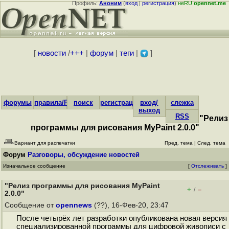
Профиль:
Аноним
(
вход
|
регистрация
)
неRU
opennet.me
[
новости
/
+++
|
форум
|
теги
|
]
форумы
правила/FAQ
поиск
регистрация
вход/
слежка
выход
RSS
"Релиз
программы для рисования MyPaint 2.0.0"
Вариант для распечатки
Пред. тема
|
След. тема
Форум
Разговоры, обсуждение новостей
Изначальное сообщение
[
Отслеживать
]
"Релиз программы для рисования MyPaint
+
–
/
2.0.0"
Сообщение от
opennews
(??), 16-Фев-20, 23:47
После четырёх лет разработки опубликована новая версия
специализированной программы для цифровой живописи с