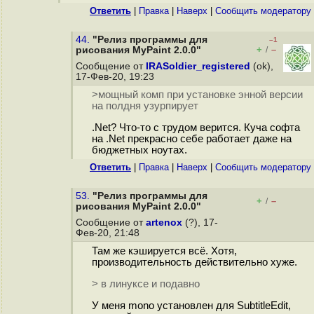
Ответить
|
Правка
|
Наверх
|
Cообщить модератору
44.
"Релиз программы для
–1
+
–
рисования MyPaint 2.0.0"
/
Сообщение от
IRASoldier_registered
(ok),
17-Фев-20, 19:23
>мощный комп при установке энной версии
на полдня узурпирует
.Net? Что-то с трудом верится. Куча софта
на .Net прекрасно себе работает даже на
бюджетных ноутах.
Ответить
|
Правка
|
Наверх
|
Cообщить модератору
53.
"Релиз программы для
+
–
/
рисования MyPaint 2.0.0"
Сообщение от
artenox
(?), 17-
Фев-20, 21:48
Там же кэшируется всё. Хотя,
производительность действительно хуже.
> в линуксе и подавно
У меня mono установлен для SubtitleEdit,