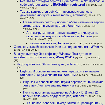
Net Что-то с трудом верится Куча софта на Net прекрасно
себе работает даже н
,
IRASoldier_registered
(ok), 19:23 , 17-
Фев-20, (44)
–1
Там же кэшируется всё Хотя, производительность
действительно хуже У меня mono у
,
artenox
(?), 21:48 , 17-
Фев-20, (53)
Ну так именно поэтому после любого изменения версии
дотнета комп и узурпируется
,
Аноним
(-), 23:47 , 17-
Фев-20, (57)
–1
А, я выкрутил проактивную защиту антивируса на
скрытый максимум - и вообще не см
,
Аноним
(78),
15:14 , 21-Фев-20, (78)
миллион -- тысяча
,
Аноним
(83), 01:59 , 22-Фев-20, (83)
Сколько мегабайт он займет Или вы под расбианом
,
Wfhm
(?),
13:31 , 17-Фев-20, (34)
В какую систему Это софт под Windows Там дотнет из
коробки стоит PS если кто з
,
iPony129412
(?), 08:01 , 18-Фев-20,
(59)
Люди до сих пор XP используют
,
artenox
(?), 14:45 , 18-Фев-20,
(66)
Ещё как И совсем не планируем переходить ни накаие
эти ваши 7-ки, уже значит ма
,
Аноним
(79), 16:24 , 21-Фев-20,
(79)
Ещё как И совсем не планируем переходить ни накакие
эти ваши 7-ки, уже значит
,
Аноним
(80), 16:40 , 21-Фев-20,
(80)
Пока не поставишь расширение Adblock В 11 или 12
версии появилась поддержка рас
,
artenox
(?), 19:06 , 21-
Фев-20, (81)
1 Я не пользовался никогда этими JS расширениями,