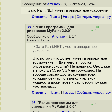
Сообщение от
artenox
(?), 17-Фев-20, 12:47
Зато Paint.NET умеет в аппаратное ускорение.
Ответить
|
Правка
|
Наверх
|
Cообщить модератору
38.
"Релиз программы для
+3
+
–
рисования MyPaint 2.0.0"
/
Сообщение от
Аноним
(-), 17-
Фев-20, 17:07
> Зато Paint.NET умеет в аппаратное
ускорение.
Это потому что дотнет умеет в аппаратное
торможение :). Да и чего в простой
рисовалке ускорять? Не понимаю. Оно даже
в эпоху win95 на VGA не тормозило. На
вообще совсем других компьютерах,
которым сейчас по вычислительной
мощности даже первый распберри покажет
мастеркласс.
Ответить
|
Правка
|
Наверх
|
Cообщить модератору
46.
"Релиз программы для
+
–
/
рисования MyPaint 2.0.0"