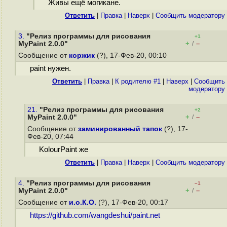
Живы ещё могикане.
Ответить
|
Правка
|
Наверх
|
Cообщить модератору
3.
"Релиз программы для рисования
+1
+
–
MyPaint 2.0.0"
/
Сообщение от
коржик
(?), 17-Фев-20, 00:10
paint нужен.
Ответить
|
Правка
|
К родителю #1
|
Наверх
|
Cообщить
модератору
21.
"Релиз программы для рисования
+2
+
–
MyPaint 2.0.0"
/
Сообщение от
заминированный тапок
(?), 17-
Фев-20, 07:44
KolourPaint же
Ответить
|
Правка
|
Наверх
|
Cообщить модератору
4.
"Релиз программы для рисования
–1
+
–
MyPaint 2.0.0"
/
Сообщение от
и.о.К.О.
(?), 17-Фев-20, 00:17
https://github.com/wangdeshui/paint.net