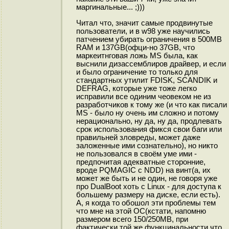
маргинальные... ;)))
Читал что, значит самые продвинутые
пользователи, и в w98 уже научились
патчением убирать ограничения в 500MB
RAM и 137GB(офци-но 37GB, что
маркеитнговая ложь MS была, как
выснили дизассемблиров драйвер, и если
и было ограничение то только для
стандартных утилит FDISK, SCANDIK и
DEFRAG, которые уже тоже легко
исправили все одиним чеовеком не из
разработчиков к тому же (и что как писали
MS - было ну очень им сложно и потому
нерационально, ну да, ну да, продлевать
срок использования фикся свои баги или
правильней зловреды, может даже
заложенные ими сознательно), но никто
не пользовался в своём уме ими -
предпочитая адекватные сторонние,
вроде PQMAGIC с NDD) на винт(а, их
может же быть и не один, не говоря уже
про DualBoot хоть с Linux - для доступа к
большему размеру на диске, если есть).
А, я когда то обошол эти проблемы тем
что мне на этой ОС(кстати, напомню
размером всего 150/250MB, при
фактически той же функцинальности что