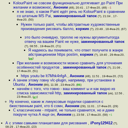
KolourPaint не совсем функционально дотягивает до Paint При
желании и возможнос
,
Аноним
(48), 20:41 , 17-Фев-20, (48)
–1
я не знаю, о каком Paint идёт речь но KolourPaint в сравнении
со штатным MS Pai
,
заминированный тапок
(?), 21:04 , 17-
Фев-20, (50)
Нужен только paint, чтобы абстрактные художественные
произведения рисовать балло
,
коржик
(?), 23:49 , 18-Фев-20, (67)
это было очеивдно, троллю не нужны аргументытогда
отвечу на вашем Paint не нуже
,
заминированный тапок
(?), 08:55 , 19-Фев-20, (71)
Я надеюсь вы понимаете, что ответ получите в жанре
абстракционизм https postim
,
коржик
(?), 19:40 , 29-Фев-20,
(
)
88
При желании и возможности можно сравнить для уточнения
особенностей продуктов
,
заминированный тапок
(?), 21:06 ,
17-Фев-20, (51)
https youtu be lt7Mhk4nfgA
,
Аноним
(48), 11:51 , 19-Фев-20, (72)
А зачем этому говну vlc-plugin, например, при установке в
Ubuntu
,
Аноним
(86), 11:38 , 23-Фев-20, (
86
)
начнём с того, что говно - ваш коммент ы и как видно из
списка зависимостей http
,
заминированный тапок
(ok), 12:56 ,
23-Фев-20, (
)
87
Ну конечно, какие ж линуксовые поделки сравнятся с
бжественным paint, кто б сомн
,
Аноним
(29), 11:01 , 17-Фев-20, (29)
С классическим - mtpaint, не только сравнится, но и даже
покруче чутка А еще он
,
Аноним
(-), 23:58 , 17-Фев-20, (58)
+1
А с этими самыми планшетами для рисования
,
iPony129412
(?),
08:29 , 17-Фев-20, (23)