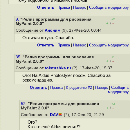
тому подобного, и никаких пихонов.
Ответить
|
Правка
|
Наверх
|
Cообщить модератору
9.
"Релиз программы для рисования
+2
+
–
MyPaint 2.0.0"
/
Сообщение от
Аноним
(9), 17-Фев-20, 00:44
Отличая штука. Спасибо.
Ответить
|
Правка
|
Наверх
|
Cообщить модератору
35.
"Релиз программы для рисования
+1
+
–
MyPaint 2.0.0"
/
Сообщение от
tolstushka.ru
(?), 17-Фев-20, 15:37
Ого! На Aldus Photostyler похож. Спасибо за
рекомендацию.
Ответить
|
Правка
|
К родителю #2
|
Наверх
|
Cообщить
модератору
52.
"Релиз программы для рисования
+3
+
–
MyPaint 2.0.0"
/
Сообщение от
DAV
(?), 17-Фев-20, 21:29
Ого?
Кто-то ещё Aldus помнит!?!