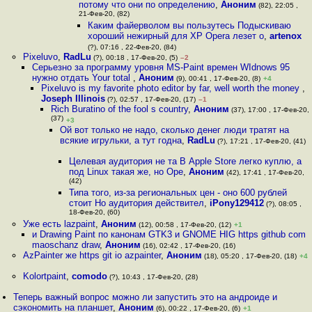
потому что они по определению
,
Аноним
(82), 22:05 ,
21-Фев-20, (82)
Каким файерволом вы пользутесь Подыскиваю
хороший нежирный для XP Opera лезет о
,
artenox
(?), 07:16 , 22-Фев-20, (84)
Pixeluvo
,
RadLu
(?), 00:18 , 17-Фев-20, (5)
–2
Серьезно за программу уровня MS-Paint времен WIdnows 95
нужно отдать Your total
,
Аноним
(9), 00:41 , 17-Фев-20, (8)
+4
Pixeluvo is my favorite photo editor by far, well worth the money
,
Joseph Illinois
(?), 02:57 , 17-Фев-20, (17)
–1
Rich Buratino of the fool s country
,
Аноним
(37), 17:00 , 17-Фев-20,
(37)
+3
Ой вот только не надо, сколько денег люди тратят на
всякие игрульки, а тут годна
,
RadLu
(?), 17:21 , 17-Фев-20, (41)
Целевая аудитория не та В Apple Store легко куплю, а
под Linux такая же, но Ope
,
Аноним
(42), 17:41 , 17-Фев-20,
(42)
Типа того, из-за региональных цен - оно 600 рублей
стоит Но аудитория действител
,
iPony129412
(?), 08:05 ,
18-Фев-20, (60)
Уже есть lazpaint
,
Аноним
(12), 00:58 , 17-Фев-20, (12)
+1
и Drawing Paint по канонам GTK3 и GNOME HIG https github com
maoschanz draw
,
Аноним
(16), 02:42 , 17-Фев-20, (16)
AzPainter же https git io azpainter
,
Аноним
(18), 05:20 , 17-Фев-20, (18)
+4
Kolortpaint
,
comodo
(?), 10:43 , 17-Фев-20, (28)
Теперь важный вопрос можно ли запустить это на андроиде и
сэкономить на планшет
,
Аноним
(6), 00:22 , 17-Фев-20, (6)
+1