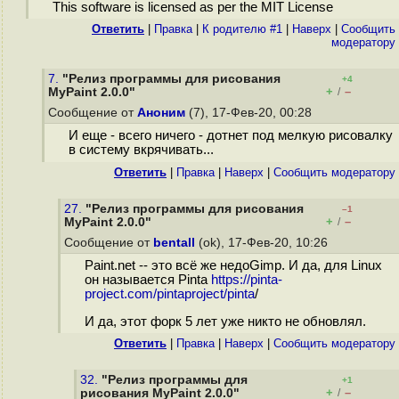
This software is licensed as per the MIT License
Ответить
|
Правка
|
К родителю #1
|
Наверх
|
Cообщить
модератору
7.
"Релиз программы для рисования
+4
+
–
MyPaint 2.0.0"
/
Сообщение от
Аноним
(7), 17-Фев-20, 00:28
И еще - всего ничего - дотнет под мелкую рисовалку
в систему вкрячивать...
Ответить
|
Правка
|
Наверх
|
Cообщить модератору
27.
"Релиз программы для рисования
–1
+
–
MyPaint 2.0.0"
/
Сообщение от
bentall
(ok), 17-Фев-20, 10:26
Paint.net -- это всё же недоGimp. И да, для Linux
он называется Pinta
https://pinta-
project.com/pintaproject/pinta
/
И да, этот форк 5 лет уже никто не обновлял.
Ответить
|
Правка
|
Наверх
|
Cообщить модератору
32.
"Релиз программы для
+1
+
–
рисования MyPaint 2.0.0"
/