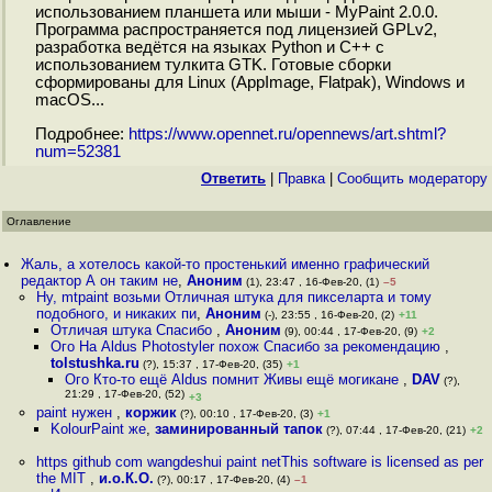
использованием планшета или мыши - MyPaint 2.0.0.
Программа распространяется под лицензией GPLv2,
разработка ведётся на языках Python и C++ с
использованием тулкита GTK. Готовые сборки
сформированы для Linux (AppImage, Flatpak), Windows и
macOS...
Подробнее:
https://www.opennet.ru/opennews/art.shtml?
num=52381
Ответить
|
Правка
|
Cообщить модератору
Оглавление
Жаль, а хотелось какой-то простенький именно графический
редактор А он таким не
,
Аноним
(1), 23:47 , 16-Фев-20, (1)
–5
Ну, mtpaint возьми Отличная штука для пикселарта и тому
подобного, и никаких пи
,
Аноним
(-), 23:55 , 16-Фев-20, (2)
+11
Отличая штука Спасибо
,
Аноним
(9), 00:44 , 17-Фев-20, (9)
+2
Ого На Aldus Photostyler похож Спасибо за рекомендацию
,
tolstushka.ru
(?), 15:37 , 17-Фев-20, (35)
+1
Ого Кто-то ещё Aldus помнит Живы ещё могикане
,
DAV
(?),
21:29 , 17-Фев-20, (52)
+3
paint нужен
,
коржик
(?), 00:10 , 17-Фев-20, (3)
+1
KolourPaint же
,
заминированный тапок
(?), 07:44 , 17-Фев-20, (21)
+2
https github com wangdeshui paint netThis software is licensed as per
the MIT
,
и.о.К.О.
(?), 00:17 , 17-Фев-20, (4)
–1