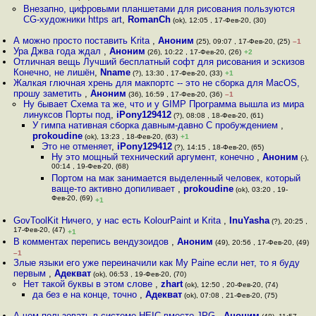
Внезапно, цифровыми планшетами для рисования пользуются
CG-художники https art
,
RomanCh
(ok), 12:05 , 17-Фев-20, (30)
А можно просто поставить Krita
,
Аноним
(25), 09:07 , 17-Фев-20, (25)
–1
Ура Джва года ждал
,
Аноним
(26), 10:22 , 17-Фев-20, (26)
+2
Отличная вещь Лучший бесплатный софт для рисования и эскизов
Конечно, не лишён
,
Nname
(?), 13:30 , 17-Фев-20, (33)
+1
Жалкая глючная хрень для макпортс -- это не сборка для MacOS,
прошу заметить
,
Аноним
(36), 16:59 , 17-Фев-20, (36)
–1
Ну бывает Схема та же, что и у GIMP Программа вышла из мира
линуксов Порты под
,
iPony129412
(?), 08:08 , 18-Фев-20, (61)
У гимпа нативная сборка давным-давно С пробуждением
,
prokoudine
(ok), 13:23 , 18-Фев-20, (63)
+1
Это не отменяет
,
iPony129412
(?), 14:15 , 18-Фев-20, (65)
Ну это мощный технический аргумент, конечно
,
Аноним
(-),
00:14 , 19-Фев-20, (68)
Портом на мак занимается выделенный человек, который
ваще-то активно допиливает
,
prokoudine
(ok), 03:20 , 19-
Фев-20, (69)
+1
GovToolKit Ничего, у нас есть KolourPaint и Krita
,
InuYasha
(?), 20:25 ,
17-Фев-20, (47)
+1
В комментах перепись вендузоидов
,
Аноним
(49), 20:56 , 17-Фев-20, (49)
–1
Злые языки его уже переиначили как My Paine если нет, то я буду
первым
,
Адекват
(ok), 06:53 , 19-Фев-20, (70)
Нет такой буквы в этом слове
,
zhart
(ok), 12:50 , 20-Фев-20, (74)
да без e на конце, точно
,
Адекват
(ok), 07:08 , 21-Фев-20, (75)
А чем пользовать в системе HEIC вместо JPG
,
Аноним