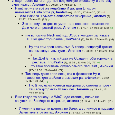
И еще - всего ничего - дотнет под мелкую рисовалку в систему
вкрячивать
,
Аноним
(7), 00:28 , 17-Фев-20, (7)
+4
Paint net -- это всё же недоGimp И да, для Linux он
называется Pinta https pi
,
bentall
(ok), 10:26 , 17-Фев-20, (27)
–1
Зато Paint NET умеет в аппаратное ускорение
,
artenox
(?),
12:47 , 17-Фев-20, (32)
+1
Это потому что дотнет умеет в аппаратное торможение
Да и чего в простой рисо
,
Аноним
(-), 17:07 , 17-Фев-20, (38)
+3
me вспомнил NeoPaint под DOS, в котором заливка в
HiCOlor дико тормозила
,
InuYasha
(?), 20:20 , 17-Фев-20, (46)
Ну так там проц какой был А теперь попробуй дотнет
на нем запустить, гули
,
Аноним
(-), 23:39 , 17-Фев-20, (55)
–1
Так ДотНет как и Жава же Создан чтобы тормозить
реклама
,
InuYasha
(?), 11:52 , 21-Фев-20, (76)
+1
Это явно проблемы сугубо самого NeoPaint
,
Аноним
(77), 14:50 , 21-Фев-20, (77)
Там ведь даже слои есть, как в фотошопе Ну и,
наверное, для файлов с высоким ра
,
artenox
(?), 21:52 ,
17-Фев-20, (54)
+1
Ну, блин, если хочется навороты со слоями и проч -
там вон gimp есть И таки без
,
Аноним
(-), 23:41 , 17-
Фев-20, (56)
Еще какую-то обнову на Win7 надо ставить, иначе не
запустится Вообще-то вкорячив
,
artenox
(?), 12:45 , 17-Фев-20, (31)
У меня и в винде то дотнета не было, а в линуксе и подавно
Зачем мне этот аппар
,
Аноним
(-), 17:12 , 17-Фев-20, (39)