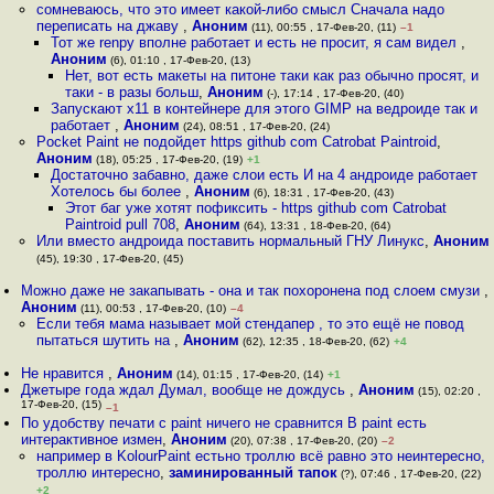
сомневаюсь, что это имеет какой-либо смысл Сначала надо
переписать на джаву
,
Аноним
(11), 00:55 , 17-Фев-20, (11)
–1
Тот же renpy вполне работает и есть не просит, я сам видел
,
Аноним
(6), 01:10 , 17-Фев-20, (13)
Нет, вот есть макеты на питоне таки как раз обычно просят, и
таки - в разы больш
,
Аноним
(-), 17:14 , 17-Фев-20, (40)
Запускают x11 в контейнере для этого GIMP на ведроиде так и
работает
,
Аноним
(24), 08:51 , 17-Фев-20, (24)
Pocket Paint не подойдет https github com Catrobat Paintroid
,
Аноним
(18), 05:25 , 17-Фев-20, (19)
+1
Достаточно забавно, даже слои есть И на 4 андроиде работает
Хотелось бы более
,
Аноним
(6), 18:31 , 17-Фев-20, (43)
Этот баг уже хотят пофиксить - https github com Catrobat
Paintroid pull 708
,
Аноним
(64), 13:31 , 18-Фев-20, (64)
Или вместо андроида поставить нормальный ГНУ Линукс
,
Аноним
(45), 19:30 , 17-Фев-20, (45)
Можно даже не закапывать - она и так похоронена под слоем смузи
,
Аноним
(11), 00:53 , 17-Фев-20, (10)
–4
Если тебя мама называет мой стендапер , то это ещё не повод
пытаться шутить на
,
Аноним
(62), 12:35 , 18-Фев-20, (62)
+4
Не нравится
,
Аноним
(14), 01:15 , 17-Фев-20, (14)
+1
Джетыре года ждал Думал, вообще не дождусь
,
Аноним
(15), 02:20 ,
17-Фев-20, (15)
–1
По удобству печати с paint ничего не сравнится В paint есть
интерактивное измен
,
Аноним
(20), 07:38 , 17-Фев-20, (20)
–2
например в KolourPaint естьно троллю всё равно это неинтересно,
троллю интересно
,
заминированный тапок
(?), 07:46 , 17-Фев-20, (22)
+2