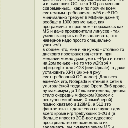
и в нынешних ОС, т.е.в 100 раз меньше
современных... как и по прочим всем
системным требовниям - w95 с её ПО
минимально требует 8 MB(или даже 4),
вообще в 1000 раз меньше, как
программист в прошлом - поражаюсь как
MS и даже произвоители линусов - так
умеют засорять всё и залагивать, это
наверное надо просто специально
учиться!)
в общем что, мне и не нужно - столько то
дисковго пространства(кстати, при
желании можно даже уже с ~Ppro и точно
на 2ом пеньке - не то что w2Ksp4 +
офиц.regfix для >128 (или Update), а даже
установить XP! (Как же я ржу
сист.требований ОС далее). Для всех
ещё-w9x игр, Notepada и чтения в сети в
ультралёгкой тогда ещё Opera (5и6 вроде,
ну максимум до 12 включительно, где она
стало очередным форком Хромом с
нескучными обоями, Хромойперой) -
помню хватало и 128MB, а 512 это
фантастика т.к.даже своп не нужен для
всего кроме игр требующих 1-2GB (а
больше ипросто 2GB-вое адресное
прострпанство не позволляло их
залагивать, вы думаете зачем MS и